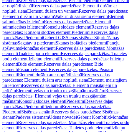
elementi
Rezerves daļas paredzētas: Pisuāru elementi
Elementi dušām
ar noplūdi sienā
Rezerves daļas paredzētas: Elementi dušām ar
noplūdi sienā
Elementi dušām un vannām
Rezerves daļas paredzētas:
Elementi dušām un vannām
Walk-in dušas sienu elementi
Elementi
saimniecības izlietnēm
Rezerves daļas paredzētas: Elementi
saimniecības izlietnēm
Konsoļu slodzes elementi
Rezerves daļas
paredzētas: Konsoļu slodzes elementi
Piederumi
Rezerves daļas
paredzētas: Piederumi
Geberit GIS
Sienas sistēmas
Stiprināšanas
sistēmas
Sagatavju piederumi
Skaņas izolācijas piederumi
Paneļu
apšuvums
Montāžas elementi
Rezerves daļas paredzētas: Montāžas
elementi
Tualetes podu elementi
Rezerves daļas paredzētas: Tualetes
podu elementi
Izlietņu elementi
Rezerves daļas paredzētas: Izlietņu
elementi
Bidē elementi
Rezerves daļas paredzētas: Bidē
elementi
Pisuāru elementi
Rezerves daļas paredzētas: Pisuāru
elementi
Elementi dušām arar noplūdi sienā
Rezerves daļas
paredzētas: Elementi dušām arar noplūdi sienā
Elementi maisītājiem
un ierīcēm
Rezerves daļas paredzētas: Elementi maisītājiem un
ierīcēm
Elementi veļas un trauku mazgājamām mašīnām
Rezerves
daļas paredzētas: Elementi veļas un trauku mazgājamām
mašīnām
Konsoļu slodzes elementi
Piederumi
Rezerves daļas
paredzētas: Piederumi
Piederumi
Rezerves daļas paredzētas:
Piederumi
Sistēmas sienām
Rezerves daļas paredzētas: Sistēmas
sienām
Padeves sistēmām
Ūdens novadei
Geberit Kombifix
Montāžas
elementi
Rezerves daļas paredzētas: Montāžas elementi
Tualetes podu
elementi
Rezerves daļas paredzētas: Tualetes podu elementi
Izlietņu