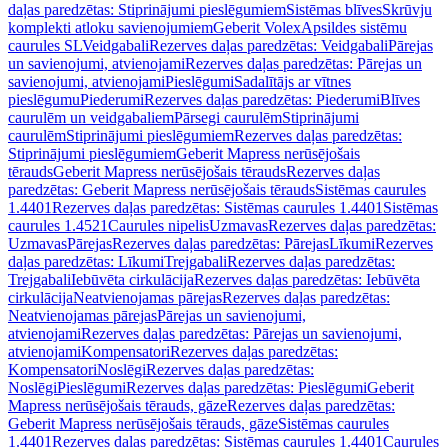
daļas paredzētas: Stiprinājumi pieslēgumiem
Sistēmas blīves
Skrūvju
komplekti atloku savienojumiem
Geberit Volex
Apsildes sistēmu
caurules SL
Veidgabali
Rezerves daļas paredzētas: Veidgabali
Pārejas
un savienojumi, atvienojami
Rezerves daļas paredzētas: Pārejas un
savienojumi, atvienojami
Pieslēgumi
Sadalītājs ar vītnes
pieslēgumu
Piederumi
Rezerves daļas paredzētas: Piederumi
Blīves
caurulēm un veidgabaliem
Pārsegi caurulēm
Stiprinājumi
caurulēm
Stiprinājumi pieslēgumiem
Rezerves daļas paredzētas:
Stiprinājumi pieslēgumiem
Geberit Mapress nerūsējošais
tērauds
Geberit Mapress nerūsējošais tērauds
Rezerves daļas
paredzētas: Geberit Mapress nerūsējošais tērauds
Sistēmas caurules
1.4401
Rezerves daļas paredzētas: Sistēmas caurules 1.4401
Sistēmas
caurules 1.4521
Caurules nipelis
Uzmavas
Rezerves daļas paredzētas:
Uzmavas
Pārejas
Rezerves daļas paredzētas: Pārejas
Līkumi
Rezerves
daļas paredzētas: Līkumi
Trejgabali
Rezerves daļas paredzētas:
Trejgabali
Iebūvēta cirkulācija
Rezerves daļas paredzētas: Iebūvēta
cirkulācija
Neatvienojamas pārejas
Rezerves daļas paredzētas:
Neatvienojamas pārejas
Pārejas un savienojumi,
atvienojami
Rezerves daļas paredzētas: Pārejas un savienojumi,
atvienojami
Kompensatori
Rezerves daļas paredzētas:
Kompensatori
Noslēgi
Rezerves daļas paredzētas:
Noslēgi
Pieslēgumi
Rezerves daļas paredzētas: Pieslēgumi
Geberit
Mapress nerūsējošais tērauds, gāze
Rezerves daļas paredzētas:
Geberit Mapress nerūsējošais tērauds, gāze
Sistēmas caurules
1.4401
Rezerves daļas paredzētas: Sistēmas caurules 1.4401
Caurules