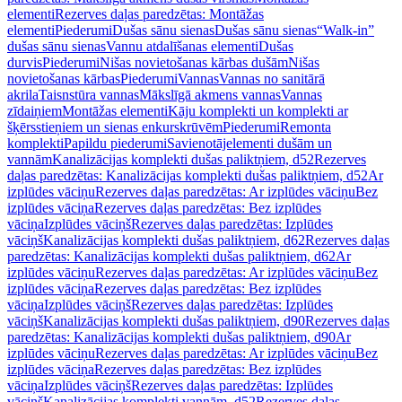
elementi
Rezerves daļas paredzētas: Montāžas
elementi
Piederumi
Dušas sānu sienas
Dušas sānu sienas
“Walk-in”
dušas sānu sienas
Vannu atdalīšanas elementi
Dušas
durvis
Piederumi
Nišas novietošanas kārbas dušām
Nišas
novietošanas kārbas
Piederumi
Vannas
Vannas no sanitārā
akrila
Taisnstūra vannas
Mākslīgā akmens vannas
Vannas
zīdaiņiem
Montāžas elementi
Kāju komplekti un komplekti ar
šķērsstieņiem un sienas enkurskrūvēm
Piederumi
Remonta
komplekti
Papildu piederumi
Savienotājelementi dušām un
vannām
Kanalizācijas komplekti dušas paliktņiem, d52
Rezerves
daļas paredzētas: Kanalizācijas komplekti dušas paliktņiem, d52
Ar
izplūdes vāciņu
Rezerves daļas paredzētas: Ar izplūdes vāciņu
Bez
izplūdes vāciņa
Rezerves daļas paredzētas: Bez izplūdes
vāciņa
Izplūdes vāciņš
Rezerves daļas paredzētas: Izplūdes
vāciņš
Kanalizācijas komplekti dušas paliktņiem, d62
Rezerves daļas
paredzētas: Kanalizācijas komplekti dušas paliktņiem, d62
Ar
izplūdes vāciņu
Rezerves daļas paredzētas: Ar izplūdes vāciņu
Bez
izplūdes vāciņa
Rezerves daļas paredzētas: Bez izplūdes
vāciņa
Izplūdes vāciņš
Rezerves daļas paredzētas: Izplūdes
vāciņš
Kanalizācijas komplekti dušas paliktņiem, d90
Rezerves daļas
paredzētas: Kanalizācijas komplekti dušas paliktņiem, d90
Ar
izplūdes vāciņu
Rezerves daļas paredzētas: Ar izplūdes vāciņu
Bez
izplūdes vāciņa
Rezerves daļas paredzētas: Bez izplūdes
vāciņa
Izplūdes vāciņš
Rezerves daļas paredzētas: Izplūdes
vāciņš
Kanalizācijas komplekti vannām, d52
Rezerves daļas