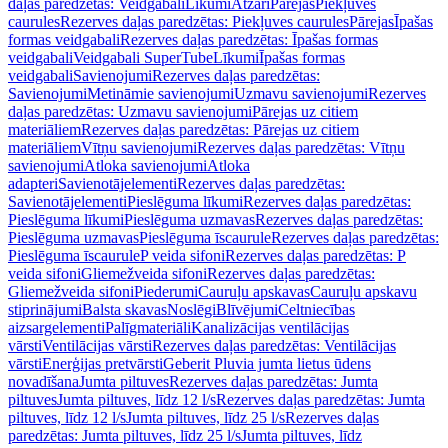
daļas paredzētas: Veidgabali
Līkumi
Atzari
Pārejas
Piekļuves
caurules
Rezerves daļas paredzētas: Piekļuves caurules
Pārejas
Īpašas
formas veidgabali
Rezerves daļas paredzētas: Īpašas formas
veidgabali
Veidgabali SuperTube
Līkumi
Īpašas formas
veidgabali
Savienojumi
Rezerves daļas paredzētas:
Savienojumi
Metināmie savienojumi
Uzmavu savienojumi
Rezerves
daļas paredzētas: Uzmavu savienojumi
Pārejas uz citiem
materiāliem
Rezerves daļas paredzētas: Pārejas uz citiem
materiāliem
Vītņu savienojumi
Rezerves daļas paredzētas: Vītņu
savienojumi
Atloka savienojumi
Atloka
adapteri
Savienotājelementi
Rezerves daļas paredzētas:
Savienotājelementi
Pieslēguma līkumi
Rezerves daļas paredzētas:
Pieslēguma līkumi
Pieslēguma uzmavas
Rezerves daļas paredzētas:
Pieslēguma uzmavas
Pieslēguma īscaurule
Rezerves daļas paredzētas:
Pieslēguma īscaurule
P veida sifoni
Rezerves daļas paredzētas: P
veida sifoni
Gliemežveida sifoni
Rezerves daļas paredzētas:
Gliemežveida sifoni
Piederumi
Cauruļu apskavas
Cauruļu apskavu
stiprinājumi
Balsta skavas
Noslēgi
Blīvējumi
Celtniecības
aizsargelementi
Palīgmateriāli
Kanalizācijas ventilācijas
vārsti
Ventilācijas vārsti
Rezerves daļas paredzētas: Ventilācijas
vārsti
Enerģijas pretvārsti
Geberit Pluvia jumta lietus ūdens
novadīšana
Jumta piltuves
Rezerves daļas paredzētas: Jumta
piltuves
Jumta piltuves, līdz 12 l/s
Rezerves daļas paredzētas: Jumta
piltuves, līdz 12 l/s
Jumta piltuves, līdz 25 l/s
Rezerves daļas
paredzētas: Jumta piltuves, līdz 25 l/s
Jumta piltuves, līdz