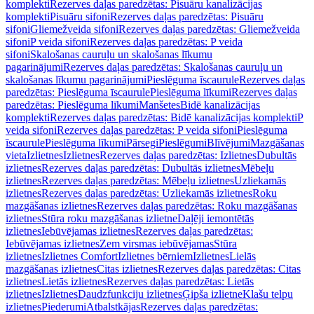
komplekti
Rezerves daļas paredzētas: Pisuāru kanalizācijas
komplekti
Pisuāru sifoni
Rezerves daļas paredzētas: Pisuāru
sifoni
Gliemežveida sifoni
Rezerves daļas paredzētas: Gliemežveida
sifoni
P veida sifoni
Rezerves daļas paredzētas: P veida
sifoni
Skalošanas cauruļu un skalošanas līkumu
pagarinājumi
Rezerves daļas paredzētas: Skalošanas cauruļu un
skalošanas līkumu pagarinājumi
Pieslēguma īscaurule
Rezerves daļas
paredzētas: Pieslēguma īscaurule
Pieslēguma līkumi
Rezerves daļas
paredzētas: Pieslēguma līkumi
Manšetes
Bidē kanalizācijas
komplekti
Rezerves daļas paredzētas: Bidē kanalizācijas komplekti
P
veida sifoni
Rezerves daļas paredzētas: P veida sifoni
Pieslēguma
īscaurule
Pieslēguma līkumi
Pārsegi
Pieslēgumi
Blīvējumi
Mazgāšanas
vieta
Izlietnes
Izlietnes
Rezerves daļas paredzētas: Izlietnes
Dubultās
izlietnes
Rezerves daļas paredzētas: Dubultās izlietnes
Mēbeļu
izlietnes
Rezerves daļas paredzētas: Mēbeļu izlietnes
Uzliekamās
izlietnes
Rezerves daļas paredzētas: Uzliekamās izlietnes
Roku
mazgāšanas izlietnes
Rezerves daļas paredzētas: Roku mazgāšanas
izlietnes
Stūra roku mazgāšanas izlietne
Daļēji iemontētās
izlietnes
Iebūvējamas izlietnes
Rezerves daļas paredzētas:
Iebūvējamas izlietnes
Zem virsmas iebūvējamas
Stūra
izlietnes
Izlietnes Comfort
Izlietnes bērniem
Izlietnes
Lielās
mazgāšanas izlietnes
Citas izlietnes
Rezerves daļas paredzētas: Citas
izlietnes
Lietās izlietnes
Rezerves daļas paredzētas: Lietās
izlietnes
Izlietnes
Daudzfunkciju izlietnes
Ģipša izlietne
Klašu telpu
izlietnes
Piederumi
Atbalstkājas
Rezerves daļas paredzētas: