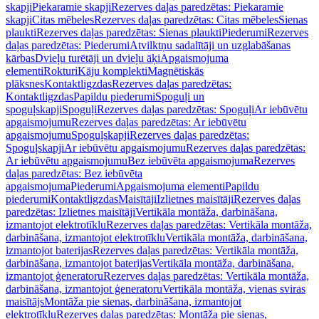
skapji
Piekaramie skapji
Rezerves daļas paredzētas: Piekaramie
skapji
Citas mēbeles
Rezerves daļas paredzētas: Citas mēbeles
Sienas
plaukti
Rezerves daļas paredzētas: Sienas plaukti
Piederumi
Rezerves
daļas paredzētas: Piederumi
Atvilktņu sadalītāji un uzglabāšanas
kārbas
Dvieļu turētāji un dvieļu āķi
Apgaismojuma
elementi
Rokturi
Kāju komplekti
Magnētiskās
plāksnes
Kontaktligzdas
Rezerves daļas paredzētas:
Kontaktligzdas
Papildu piederumi
Spoguļi un
spoguļskapji
Spoguļi
Rezerves daļas paredzētas: Spoguļi
Ar iebūvētu
apgaismojumu
Rezerves daļas paredzētas: Ar iebūvētu
apgaismojumu
Spoguļskapji
Rezerves daļas paredzētas:
Spoguļskapji
Ar iebūvētu apgaismojumu
Rezerves daļas paredzētas:
Ar iebūvētu apgaismojumu
Bez iebūvēta apgaismojuma
Rezerves
daļas paredzētas: Bez iebūvēta
apgaismojuma
Piederumi
Apgaismojuma elementi
Papildu
piederumi
Kontaktligzdas
Maisītāji
Izlietnes maisītāji
Rezerves daļas
paredzētas: Izlietnes maisītāji
Vertikāla montāža, darbināšana,
izmantojot elektrotīklu
Rezerves daļas paredzētas: Vertikāla montāža,
darbināšana, izmantojot elektrotīklu
Vertikāla montāža, darbināšana,
izmantojot baterijas
Rezerves daļas paredzētas: Vertikāla montāža,
darbināšana, izmantojot baterijas
Vertikāla montāža, darbināšana,
izmantojot ģeneratoru
Rezerves daļas paredzētas: Vertikāla montāža,
darbināšana, izmantojot ģeneratoru
Vertikāla montāža, vienas sviras
maisītājs
Montāža pie sienas, darbināšana, izmantojot
elektrotīklu
Rezerves daļas paredzētas: Montāža pie sienas,