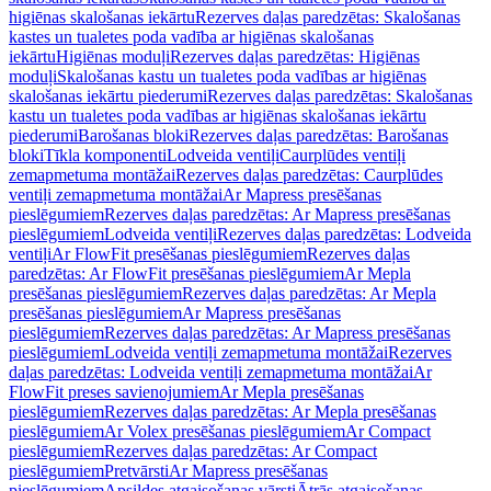
higiēnas skalošanas iekārtu
Rezerves daļas paredzētas: Skalošanas
kastes un tualetes poda vadība ar higiēnas skalošanas
iekārtu
Higiēnas moduļi
Rezerves daļas paredzētas: Higiēnas
moduļi
Skalošanas kastu un tualetes poda vadības ar higiēnas
skalošanas iekārtu piederumi
Rezerves daļas paredzētas: Skalošanas
kastu un tualetes poda vadības ar higiēnas skalošanas iekārtu
piederumi
Barošanas bloki
Rezerves daļas paredzētas: Barošanas
bloki
Tīkla komponenti
Lodveida ventiļi
Caurplūdes ventiļi
zemapmetuma montāžai
Rezerves daļas paredzētas: Caurplūdes
ventiļi zemapmetuma montāžai
Ar Mapress presēšanas
pieslēgumiem
Rezerves daļas paredzētas: Ar Mapress presēšanas
pieslēgumiem
Lodveida ventiļi
Rezerves daļas paredzētas: Lodveida
ventiļi
Ar FlowFit presēšanas pieslēgumiem
Rezerves daļas
paredzētas: Ar FlowFit presēšanas pieslēgumiem
Ar Mepla
presēšanas pieslēgumiem
Rezerves daļas paredzētas: Ar Mepla
presēšanas pieslēgumiem
Ar Mapress presēšanas
pieslēgumiem
Rezerves daļas paredzētas: Ar Mapress presēšanas
pieslēgumiem
Lodveida ventiļi zemapmetuma montāžai
Rezerves
daļas paredzētas: Lodveida ventiļi zemapmetuma montāžai
Ar
FlowFit preses savienojumiem
Ar Mepla presēšanas
pieslēgumiem
Rezerves daļas paredzētas: Ar Mepla presēšanas
pieslēgumiem
Ar Volex presēšanas pieslēgumiem
Ar Compact
pieslēgumiem
Rezerves daļas paredzētas: Ar Compact
pieslēgumiem
Pretvārsti
Ar Mapress presēšanas
pieslēgumiem
Apsildes atgaisošanas vārsti
Ātrās atgaisošanas