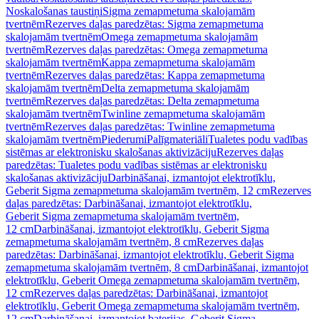
Noskalošanas taustiņi
Sigma zemapmetuma skalojamām
tvertnēm
Rezerves daļas paredzētas: Sigma zemapmetuma
skalojamām tvertnēm
Omega zemapmetuma skalojamām
tvertnēm
Rezerves daļas paredzētas: Omega zemapmetuma
skalojamām tvertnēm
Kappa zemapmetuma skalojamām
tvertnēm
Rezerves daļas paredzētas: Kappa zemapmetuma
skalojamām tvertnēm
Delta zemapmetuma skalojamām
tvertnēm
Rezerves daļas paredzētas: Delta zemapmetuma
skalojamām tvertnēm
Twinline zemapmetuma skalojamām
tvertnēm
Rezerves daļas paredzētas: Twinline zemapmetuma
skalojamām tvertnēm
Piederumi
Palīgmateriāli
Tualetes podu vadības
sistēmas ar elektronisku skalošanas aktivizāciju
Rezerves daļas
paredzētas: Tualetes podu vadības sistēmas ar elektronisku
skalošanas aktivizāciju
Darbināšanai, izmantojot elektrotīklu,
Geberit Sigma zemapmetuma skalojamām tvertnēm, 12 cm
Rezerves
daļas paredzētas: Darbināšanai, izmantojot elektrotīklu,
Geberit Sigma zemapmetuma skalojamām tvertnēm,
12 cm
Darbināšanai, izmantojot elektrotīklu, Geberit Sigma
zemapmetuma skalojamām tvertnēm, 8 cm
Rezerves daļas
paredzētas: Darbināšanai, izmantojot elektrotīklu, Geberit Sigma
zemapmetuma skalojamām tvertnēm, 8 cm
Darbināšanai, izmantojot
elektrotīklu, Geberit Omega zemapmetuma skalojamām tvertnēm,
12 cm
Rezerves daļas paredzētas: Darbināšanai, izmantojot
elektrotīklu, Geberit Omega zemapmetuma skalojamām tvertnēm,
12 cm
Darbināšanai, izmantojot baterijas, Geberit Sigma