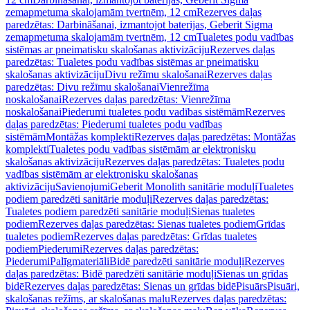
zemapmetuma skalojamām tvertnēm, 12 cm
Rezerves daļas
paredzētas: Darbināšanai, izmantojot baterijas, Geberit Sigma
zemapmetuma skalojamām tvertnēm, 12 cm
Tualetes podu vadības
sistēmas ar pneimatisku skalošanas aktivizāciju
Rezerves daļas
paredzētas: Tualetes podu vadības sistēmas ar pneimatisku
skalošanas aktivizāciju
Divu režīmu skalošanai
Rezerves daļas
paredzētas: Divu režīmu skalošanai
Vienrežīma
noskalošanai
Rezerves daļas paredzētas: Vienrežīma
noskalošanai
Piederumi tualetes podu vadības sistēmām
Rezerves
daļas paredzētas: Piederumi tualetes podu vadības
sistēmām
Montāžas komplekti
Rezerves daļas paredzētas: Montāžas
komplekti
Tualetes podu vadības sistēmām ar elektronisku
skalošanas aktivizāciju
Rezerves daļas paredzētas: Tualetes podu
vadības sistēmām ar elektronisku skalošanas
aktivizāciju
Savienojumi
Geberit Monolith sanitārie moduļi
Tualetes
podiem paredzēti sanitārie moduļi
Rezerves daļas paredzētas:
Tualetes podiem paredzēti sanitārie moduļi
Sienas tualetes
podiem
Rezerves daļas paredzētas: Sienas tualetes podiem
Grīdas
tualetes podiem
Rezerves daļas paredzētas: Grīdas tualetes
podiem
Piederumi
Rezerves daļas paredzētas:
Piederumi
Palīgmateriāli
Bidē paredzēti sanitārie moduļi
Rezerves
daļas paredzētas: Bidē paredzēti sanitārie moduļi
Sienas un grīdas
bidē
Rezerves daļas paredzētas: Sienas un grīdas bidē
Pisuārs
Pisuāri,
skalošanas režīms, ar skalošanas malu
Rezerves daļas paredzētas: