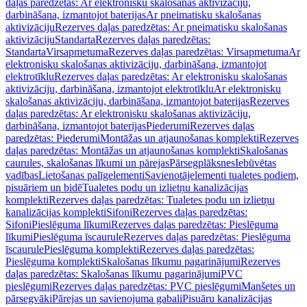
daļas paredzētas: Ar elektronisku skalošanas aktivizāciju,
darbināšana, izmantojot baterijas
Ar pneimatisku skalošanas
aktivizāciju
Rezerves daļas paredzētas: Ar pneimatisku skalošanas
aktivizāciju
Standarta
Rezerves daļas paredzētas:
Standarta
Virsapmetuma
Rezerves daļas paredzētas: Virsapmetuma
Ar
elektronisku skalošanas aktivizāciju, darbināšana, izmantojot
elektrotīklu
Rezerves daļas paredzētas: Ar elektronisku skalošanas
aktivizāciju, darbināšana, izmantojot elektrotīklu
Ar elektronisku
skalošanas aktivizāciju, darbināšana, izmantojot baterijas
Rezerves
daļas paredzētas: Ar elektronisku skalošanas aktivizāciju,
darbināšana, izmantojot baterijas
Piederumi
Rezerves daļas
paredzētas: Piederumi
Montāžas un atjaunošanas komplekti
Rezerves
daļas paredzētas: Montāžas un atjaunošanas komplekti
Skalošanas
caurules, skalošanas līkumi un pārejas
Pārsegplāksnes
Iebūvētas
vadības
Lietošanas palīgelementi
Savienotājelementi tualetes podiem,
pisuāriem un bidē
Tualetes podu un izlietņu kanalizācijas
komplekti
Rezerves daļas paredzētas: Tualetes podu un izlietņu
kanalizācijas komplekti
Sifoni
Rezerves daļas paredzētas:
Sifoni
Pieslēguma līkumi
Rezerves daļas paredzētas: Pieslēguma
līkumi
Pieslēguma īscaurule
Rezerves daļas paredzētas: Pieslēguma
īscaurule
Pieslēguma komplekti
Rezerves daļas paredzētas:
Pieslēguma komplekti
Skalošanas līkumu pagarinājumi
Rezerves
daļas paredzētas: Skalošanas līkumu pagarinājumi
PVC
pieslēgumi
Rezerves daļas paredzētas: PVC pieslēgumi
Manšetes un
pārsegvāki
Pārejas un savienojuma gabali
Pisuāru kanalizācijas