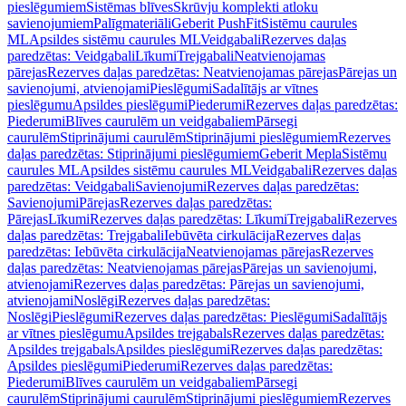
pieslēgumiem
Sistēmas blīves
Skrūvju komplekti atloku
savienojumiem
Palīgmateriāli
Geberit PushFit
Sistēmu caurules
ML
Apsildes sistēmu caurules ML
Veidgabali
Rezerves daļas
paredzētas: Veidgabali
Līkumi
Trejgabali
Neatvienojamas
pārejas
Rezerves daļas paredzētas: Neatvienojamas pārejas
Pārejas un
savienojumi, atvienojami
Pieslēgumi
Sadalītājs ar vītnes
pieslēgumu
Apsildes pieslēgumi
Piederumi
Rezerves daļas paredzētas:
Piederumi
Blīves caurulēm un veidgabaliem
Pārsegi
caurulēm
Stiprinājumi caurulēm
Stiprinājumi pieslēgumiem
Rezerves
daļas paredzētas: Stiprinājumi pieslēgumiem
Geberit Mepla
Sistēmu
caurules ML
Apsildes sistēmu caurules ML
Veidgabali
Rezerves daļas
paredzētas: Veidgabali
Savienojumi
Rezerves daļas paredzētas:
Savienojumi
Pārejas
Rezerves daļas paredzētas:
Pārejas
Līkumi
Rezerves daļas paredzētas: Līkumi
Trejgabali
Rezerves
daļas paredzētas: Trejgabali
Iebūvēta cirkulācija
Rezerves daļas
paredzētas: Iebūvēta cirkulācija
Neatvienojamas pārejas
Rezerves
daļas paredzētas: Neatvienojamas pārejas
Pārejas un savienojumi,
atvienojami
Rezerves daļas paredzētas: Pārejas un savienojumi,
atvienojami
Noslēgi
Rezerves daļas paredzētas:
Noslēgi
Pieslēgumi
Rezerves daļas paredzētas: Pieslēgumi
Sadalītājs
ar vītnes pieslēgumu
Apsildes trejgabals
Rezerves daļas paredzētas:
Apsildes trejgabals
Apsildes pieslēgumi
Rezerves daļas paredzētas:
Apsildes pieslēgumi
Piederumi
Rezerves daļas paredzētas:
Piederumi
Blīves caurulēm un veidgabaliem
Pārsegi
caurulēm
Stiprinājumi caurulēm
Stiprinājumi pieslēgumiem
Rezerves