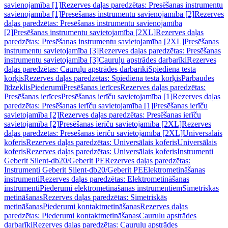
savienojamība [1]
Rezerves daļas paredzētas: Presēšanas instrumentu
savienojamība [1]
Presēšanas instrumentu savienojamība [2]
Rezerves
daļas paredzētas: Presēšanas instrumentu savienojamība
[2]
Presēšanas instrumentu savietojamība [2XL]
Rezerves daļas
paredzētas: Presēšanas instrumentu savietojamība [2XL]
Presēšanas
instrumentu savietojamība [3]
Rezerves daļas paredzētas: Presēšanas
instrumentu savietojamība [3]
Cauruļu apstrādes darbarīki
Rezerves
daļas paredzētas: Cauruļu apstrādes darbarīki
Spiediena testa
korķis
Rezerves daļas paredzētas: Spiediena testa korķis
Pārbaudes
līdzeklis
Piederumi
Presēšanas ierīces
Rezerves daļas paredzētas:
Presēšanas ierīces
Presēšanas ierīču savietojamība [1]
Rezerves daļas
paredzētas: Presēšanas ierīču savietojamība [1]
Presēšanas ierīču
savietojamība [2]
Rezerves daļas paredzētas: Presēšanas ierīču
savietojamība [2]
Presēšanas ierīču savietojamība [2XL]
Rezerves
daļas paredzētas: Presēšanas ierīču savietojamība [2XL]
Universālais
koferis
Rezerves daļas paredzētas: Universālais koferis
Universālais
koferis
Rezerves daļas paredzētas: Universālais koferis
Instrumenti
Geberit Silent-db20/Geberit PE
Rezerves daļas paredzētas:
Instrumenti Geberit Silent-db20/Geberit PE
Elektrometināšanas
instrumenti
Rezerves daļas paredzētas: Elektrometināšanas
instrumenti
Piederumi elektrometināšanas instrumentiem
Simetriskās
metināšanas
Rezerves daļas paredzētas: Simetriskās
metināšanas
Piederumi kontaktmetināšanas
Rezerves daļas
paredzētas: Piederumi kontaktmetināšanas
Cauruļu apstrādes
darbarīki
Rezerves daļas paredzētas: Cauruļu apstrādes