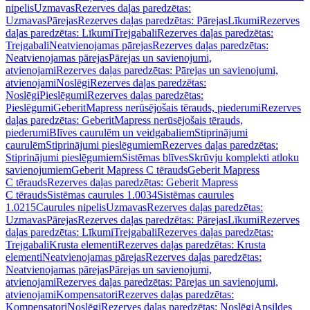
nipelis
Uzmavas
Rezerves daļas paredzētas:
Uzmavas
Pārejas
Rezerves daļas paredzētas: Pārejas
Līkumi
Rezerves
daļas paredzētas: Līkumi
Trejgabali
Rezerves daļas paredzētas:
Trejgabali
Neatvienojamas pārejas
Rezerves daļas paredzētas:
Neatvienojamas pārejas
Pārejas un savienojumi,
atvienojami
Rezerves daļas paredzētas: Pārejas un savienojumi,
atvienojami
Noslēgi
Rezerves daļas paredzētas:
Noslēgi
Pieslēgumi
Rezerves daļas paredzētas:
Pieslēgumi
GeberitMapress nerūsējošais tērauds, piederumi
Rezerves
daļas paredzētas: GeberitMapress nerūsējošais tērauds,
piederumi
Blīves caurulēm un veidgabaliem
Stiprinājumi
caurulēm
Stiprinājumi pieslēgumiem
Rezerves daļas paredzētas:
Stiprinājumi pieslēgumiem
Sistēmas blīves
Skrūvju komplekti atloku
savienojumiem
Geberit Mapress C tērauds
Geberit Mapress
C tērauds
Rezerves daļas paredzētas: Geberit Mapress
C tērauds
Sistēmas caurules 1.0034
Sistēmas caurules
1.0215
Caurules nipelis
Uzmavas
Rezerves daļas paredzētas:
Uzmavas
Pārejas
Rezerves daļas paredzētas: Pārejas
Līkumi
Rezerves
daļas paredzētas: Līkumi
Trejgabali
Rezerves daļas paredzētas:
Trejgabali
Krusta elementi
Rezerves daļas paredzētas: Krusta
elementi
Neatvienojamas pārejas
Rezerves daļas paredzētas:
Neatvienojamas pārejas
Pārejas un savienojumi,
atvienojami
Rezerves daļas paredzētas: Pārejas un savienojumi,
atvienojami
Kompensatori
Rezerves daļas paredzētas:
Kompensatori
Noslēgi
Rezerves daļas paredzētas: Noslēgi
Apsildes