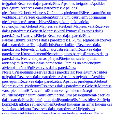
trejgabals
Rezerves daļas paredzētas: Apsildes trejgabals
Apsildes
pieslēgumi
Rezerves daļas paredzētas: Apsildes
pieslēgumi
Geberit Mapress C tērauds, piederumi
Blīves caurulēm un
veidgabaliem
Pārsegi caurulēm
Stiprinājumi caurulēm
Stiprinājumi
pieslēgumiem
Sistēmas blīves
Skrūvju komplekti atloku
savienojumiem
Geberit Mapress varš
Geberit Mapress varš
Rezerves
daļas paredzētas: Geberit Mapress varš
Uzmavas
Rezerves daļas
paredzētas: Uzmavas
Pārejas
Rezerves daļas paredzētas:
Pārejas
Līkumi
Rezerves daļas paredzētas: Līkumi
Trejgabali
Rezerves
daļas paredzētas: Trejgabali
Iebūvēta cirkulācija
Rezerves daļas
paredzētas: Iebūvēta cirkulācija
Krusta elementi
Rezerves daļas
paredzētas: Krusta elementi
Neatvienojamas pārejas
Rezerves daļas
paredzētas: Neatvienojamas pārejas
Pārejas un savienojumi,
atvienojami
Rezerves daļas paredzētas: Pārejas un savienojumi,
atvienojami
Noslēgi
Rezerves daļas paredzētas:
Noslēgi
Pieslēgumi
Rezerves daļas paredzētas: Pieslēgumi
Apsildes
trejgabals
Rezerves daļas paredzētas: Apsildes trejgabals
Apsildes
pieslēgumi
Rezerves daļas paredzētas: Apsildes pieslēgumi
Geberit
Mapress varš, piederumi
Rezerves daļas paredzētas: Geberit Mapress
varš, piederumi
Blīves caurulēm un veidgabaliem
Pārsegi
caurulēm
Stiprinājumi caurulēm
Stiprinājumi pieslēgumiem
Rezerves
daļas paredzētas: Stiprinājumi pieslēgumiem
Sistēmas blīves
Skrūvju
komplekti atloku savienojumiem
Geberit higiēnas sistēma
Higiēniskās
skalošanas iekārtas
Rezerves daļas paredzētas: Higiēniskās
skalošanas iekārtas
Skalošanas kastes un tualetes poda vadība ar