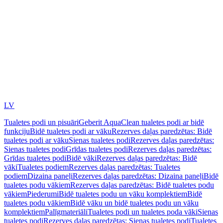
LV
Tualetes podi un pisuāri
Geberit AquaClean tualetes podi ar bidē
funkciju
Bidē tualetes podi ar vāku
Rezerves daļas paredzētas: Bidē
tualetes podi ar vāku
Sienas tualetes podi
Rezerves daļas paredzētas:
Sienas tualetes podi
Grīdas tualetes podi
Rezerves daļas paredzētas:
Grīdas tualetes podi
Bidē vāki
Rezerves daļas paredzētas: Bidē
vāki
Tualetes podiem
Rezerves daļas paredzētas: Tualetes
podiem
Dizaina paneļi
Rezerves daļas paredzētas: Dizaina paneļi
Bidē
tualetes podu vākiem
Rezerves daļas paredzētas: Bidē tualetes podu
vākiem
Piederumi
Bidē tualetes podu un vāku komplektiem
Bidē
tualetes podu vākiem
Bidē vāku un bidē tualetes podu un vāku
komplektiem
Palīgmateriāli
Tualetes podi un tualetes poda vāki
Sienas
tualetes podi
Rezerves daļas paredzētas: Sienas tualetes podi
Tualetes