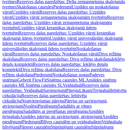
tvertnes
Rezerves daļas paredzētas: Delta zemapmetuma skalojamās
tvertnes
Skalošanas caurules
Piederumi
Uzpildes un noskalošanas
vārsti
Uzpildes vārsti
Rezerves daļas paredzētas: Uzpildes
vārsti
Uzpildes vārsti zemapmetuma skalojamām tvertnēm
Rezerves
daļas paredzētas: Uzpildes vārsti zemapmetuma skalojamām
tvertnēm
Uzpildes vārsti keramikas skalojamā ūdens
tvertnēm
Rezerves daļas paredzētas: Uzpildes vārsti keramikas
skalojamā ūdens tvertnēm
Uzpildes vārsti universālajām skalojamā
ūdens tvertnēm
Rezerves daļas paredzētas: Uzpildes vārsti
universālajām skalojamā ūdens tvertnēm
Noskalošanas
vārsti
Rezerves daļas paredzētas: Noskalošanas vārsti
Divu režīmu
skalošana
Rezerves daļas paredzētas: Divu režīmu skalošana
Iekšējo
detaļu komplekti
Rezerves daļas paredzētas: Iekšējo detaļu
komplekti
Divu režīmu skalošana
Rezerves daļas paredzētas: Divu
režīmu skalošana
Piederumi
Noskalošanas pogas
Padeves
sistēmas
Geberit FlowFit
Sistēmu caurules ML
Apsildes sistēmu
caurules ML
Sistēmu caurules SL
Veidgabali
Rezerves daļas
paredzētas: Veidgabali
Savienojumi
Pārejas
Līkumi
Trejgabali
Iebūvēta
cirkulācija
Rezerves daļas paredzētas: Iebūvēta
cirkulācija
Neatvienojamas pārejas
Pārejas un savienojumi,
atvienojami
Noslēgi
Pieslēgumi
Sadalītājs ar vītnes
pieslēgumu
Sadalītājs ar presēšanas pieslēgumu
Apsildes
trejgabals
Apsildes pārejas un savienojumi, atvienojami
Apsildes
pieslēgumi
Piederumi
Blīves caurulēm un veidgabaliem
Veidgabalu
blīvējumi
Pārsegi caurulēm
Stiprinājumi caurulēm
Stiprinājumi