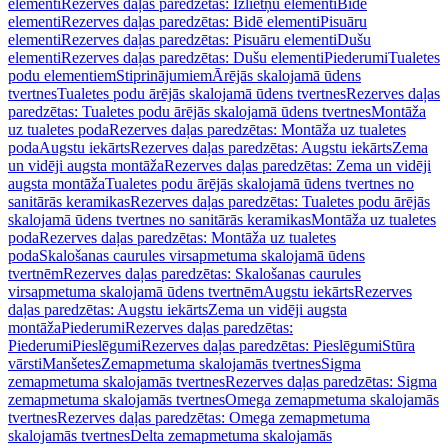
elementi
Rezerves daļas paredzētas: Izlietņu elementi
Bidē
elementi
Rezerves daļas paredzētas: Bidē elementi
Pisuāru
elementi
Rezerves daļas paredzētas: Pisuāru elementi
Dušu
elementi
Rezerves daļas paredzētas: Dušu elementi
Piederumi
Tualetes
podu elementiem
Stiprinājumiem
Ārējās skalojamā ūdens
tvertnes
Tualetes podu ārējās skalojamā ūdens tvertnes
Rezerves daļas
paredzētas: Tualetes podu ārējās skalojamā ūdens tvertnes
Montāža
uz tualetes poda
Rezerves daļas paredzētas: Montāža uz tualetes
poda
Augstu iekārts
Rezerves daļas paredzētas: Augstu iekārts
Zema
un vidēji augsta montāža
Rezerves daļas paredzētas: Zema un vidēji
augsta montāža
Tualetes podu ārējās skalojamā ūdens tvertnes no
sanitārās keramikas
Rezerves daļas paredzētas: Tualetes podu ārējās
skalojamā ūdens tvertnes no sanitārās keramikas
Montāža uz tualetes
poda
Rezerves daļas paredzētas: Montāža uz tualetes
poda
Skalošanas caurules virsapmetuma skalojamā ūdens
tvertnēm
Rezerves daļas paredzētas: Skalošanas caurules
virsapmetuma skalojamā ūdens tvertnēm
Augstu iekārts
Rezerves
daļas paredzētas: Augstu iekārts
Zema un vidēji augsta
montāža
Piederumi
Rezerves daļas paredzētas:
Piederumi
Pieslēgumi
Rezerves daļas paredzētas: Pieslēgumi
Stūra
vārsti
Manšetes
Zemapmetuma skalojamās tvertnes
Sigma
zemapmetuma skalojamās tvertnes
Rezerves daļas paredzētas: Sigma
zemapmetuma skalojamās tvertnes
Omega zemapmetuma skalojamās
tvertnes
Rezerves daļas paredzētas: Omega zemapmetuma
skalojamās tvertnes
Delta zemapmetuma skalojamās