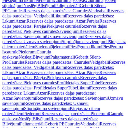
Pieslēguma līkumi
Piederumi
Cauruļu apskavas
Cauruļu apskavu
stiprinājumi
Noslēgi
Blīvējumi
Palīgmateriāli
Geberit Silent-
PP
Caurules
Rezerves daļas paredzētas: Caurules
Veidgabali
Rezerves
daļas paredzētas: Veidgabali
Līkumi
Rezerves daļas paredzētas:
Līkumi
Atzari
Rezerves daļas paredzētas: Atzari
Pārejas
Rezerves
daļas paredzētas: Pārejas
Piekļuves caurules
Rezerves daļas
paredzētas: Piekļuves caurules
Savienojumi
Rezerves daļas
paredzētas: Savienojumi
Uzmavu savienojumi
Rezerves daļas
paredzētas: Uzmavu savienojumi
Stiprinājuma savienojumi
Pārejas uz
citiem materiāliem
Savienotājelementi
Pieslēguma līkumi
Pieslēguma
īscaurule
Piederumi
Cauruļu
apskavas
Noslēgi
Blīvējumi
Palīgmateriāli
Geberit Silent-
Pro
Caurules
Rezerves daļas paredzētas: Caurules
Veidgabali
Rezerves
daļas paredzētas: Veidgabali
Līkumi
Rezerves daļas paredzētas:
Līkumi
Atzari
Rezerves daļas paredzētas: Atzari
Pārejas
Rezerves
daļas paredzētas: Pārejas
Piekļuves caurules
Rezerves daļas
paredzētas: Piekļuves caurules
Profildetaļas SuperTube
Rezerves
daļas paredzētas: Profildetaļas SuperTube
Līkumi
Rezerves daļas
paredzētas: Līkumi
Atzari
Rezerves daļas paredzētas:
Atzari
Savienojumi
Rezerves daļas paredzētas: Savienojumi
Uzmavu
savienojumi
Rezerves daļas paredzētas: Uzmavu
savienojumi
Stiprinājuma savienojumi
Pārejas uz citiem
materiāliem
Piederumi
Rezerves daļas paredzētas: Piederumi
Cauruļu
apskavas
Noslēgi
Blīvējumi
Rezerves daļas paredzētas:
Blīvējumi
Palīgmateriāli
Geberit PE
Caurules
Veidgabali
Rezerves