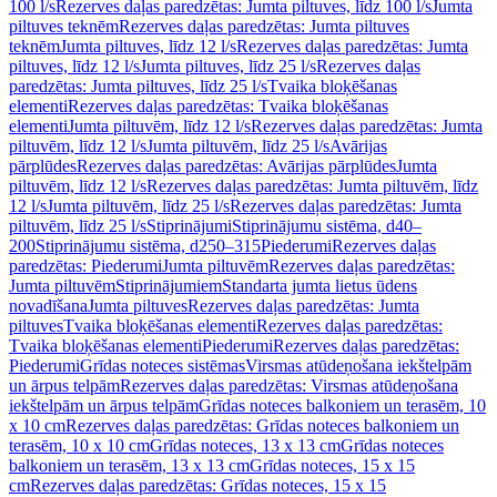
100 l/s
Rezerves daļas paredzētas: Jumta piltuves, līdz 100 l/s
Jumta
piltuves teknēm
Rezerves daļas paredzētas: Jumta piltuves
teknēm
Jumta piltuves, līdz 12 l/s
Rezerves daļas paredzētas: Jumta
piltuves, līdz 12 l/s
Jumta piltuves, līdz 25 l/s
Rezerves daļas
paredzētas: Jumta piltuves, līdz 25 l/s
Tvaika bloķēšanas
elementi
Rezerves daļas paredzētas: Tvaika bloķēšanas
elementi
Jumta piltuvēm, līdz 12 l/s
Rezerves daļas paredzētas: Jumta
piltuvēm, līdz 12 l/s
Jumta piltuvēm, līdz 25 l/s
Avārijas
pārplūdes
Rezerves daļas paredzētas: Avārijas pārplūdes
Jumta
piltuvēm, līdz 12 l/s
Rezerves daļas paredzētas: Jumta piltuvēm, līdz
12 l/s
Jumta piltuvēm, līdz 25 l/s
Rezerves daļas paredzētas: Jumta
piltuvēm, līdz 25 l/s
Stiprinājumi
Stiprinājumu sistēma, d40–
200
Stiprinājumu sistēma, d250–315
Piederumi
Rezerves daļas
paredzētas: Piederumi
Jumta piltuvēm
Rezerves daļas paredzētas:
Jumta piltuvēm
Stiprinājumiem
Standarta jumta lietus ūdens
novadīšana
Jumta piltuves
Rezerves daļas paredzētas: Jumta
piltuves
Tvaika bloķēšanas elementi
Rezerves daļas paredzētas:
Tvaika bloķēšanas elementi
Piederumi
Rezerves daļas paredzētas:
Piederumi
Grīdas noteces sistēmas
Virsmas atūdeņošana iekštelpām
un ārpus telpām
Rezerves daļas paredzētas: Virsmas atūdeņošana
iekštelpām un ārpus telpām
Grīdas noteces balkoniem un terasēm, 10
x 10 cm
Rezerves daļas paredzētas: Grīdas noteces balkoniem un
terasēm, 10 x 10 cm
Grīdas noteces, 13 x 13 cm
Grīdas noteces
balkoniem un terasēm, 13 x 13 cm
Grīdas noteces, 15 x 15
cm
Rezerves daļas paredzētas: Grīdas noteces, 15 x 15