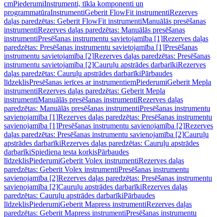
cm
Piederumi
Instrumenti, tīkla komponenti un
programmatūra
Instrumenti
Geberit FlowFit instrumenti
Rezerves
daļas paredzētas: Geberit FlowFit instrumenti
Manuālās presēšanas
instrumenti
Rezerves daļas paredzētas: Manuālās presēšanas
instrumenti
Presēšanas instrumentu savietojamība [1]
Rezerves daļas
paredzētas: Presēšanas instrumentu savietojamība [1]
Presēšanas
instrumentu savietojamība [2]
Rezerves daļas paredzētas: Presēšanas
instrumentu savietojamība [2]
Cauruļu apstrādes darbarīki
Rezerves
daļas paredzētas: Cauruļu apstrādes darbarīki
Pārbaudes
līdzeklis
Presēšanas ierīces ar instrumentiem
Piederumi
Geberit Mepla
instrumenti
Rezerves daļas paredzētas: Geberit Mepla
instrumenti
Manuālās presēšanas instrumenti
Rezerves daļas
paredzētas: Manuālās presēšanas instrumenti
Presēšanas instrumentu
savienojamība [1]
Rezerves daļas paredzētas: Presēšanas instrumentu
savienojamība [1]
Presēšanas instrumentu savienojamība [2]
Rezerves
daļas paredzētas: Presēšanas instrumentu savienojamība [2]
Cauruļu
apstrādes darbarīki
Rezerves daļas paredzētas: Cauruļu apstrādes
darbarīki
Spiediena testa korķis
Pārbaudes
līdzeklis
Piederumi
Geberit Volex instrumenti
Rezerves daļas
paredzētas: Geberit Volex instrumenti
Presēšanas instrumentu
savienojamība [2]
Rezerves daļas paredzētas: Presēšanas instrumentu
savienojamība [2]
Cauruļu apstrādes darbarīki
Rezerves daļas
paredzētas: Cauruļu apstrādes darbarīki
Pārbaudes
līdzeklis
Piederumi
Geberit Mapress instrumenti
Rezerves daļas
paredzētas: Geberit Mapress instrumenti
Presēšanas instrumentu