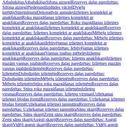
Atbalstkājas
Atbalstkājas
Sifona aizsegi
Rezerves daļas paredzētas:
Sifona aizsegi
Piederumi
Izplūdes vāciņš
Dvieļu
turētājs
Stiprinājumi
Dekoratīvās apmales
Izlietnes komplekti ar
apakšskapi
Roku mazgāšanas izlietnes komplekti ar
apakšskapi
Rezerves daļas paredzētas: Roku mazgāšanas izlietnes
komplekti ar apakšskapi
Izlietnes komplekti ar apakšskapi
Rezerves
daļas paredzētas: Izlietnes komplekti ar apakšskapi
Mēbeļu izlietnes
komplekti ar apakšskapi
Rezerves daļas paredzētas: Mēbeļu izlietnes
komplekti ar apakšskapi
Iebūvējamas izlietnes komplekti ar
apakšskapi
Rezerves daļas paredzētas: Iebūvējamas izlietnes
komplekti ar apakšskapi
Vannas istabas mēbeles
Izlietņu
apakšskapji
Rezerves daļas paredzētas: Izlietņu apakšskapji
Izlietnes
mazām vannas istabām
Rezerves daļas paredzētas: Izlietnes mazām
vannas istabām
Izlietnēm
Rezerves daļas paredzētas:
Izlietnēm
Dubultajām izlietnēm
Rezerves daļas paredzētas:
Dubultajām izlietnēm
Mēbeļu izlietnēm
Rezerves daļas paredzētas:
Mēbeļu izlietnēm
Stūra roku mazgāšanas izlietnēm
Rezerves daļas
paredzētas: Stūra roku mazgāšanas izlietnēm
Izlietņu
virsmas
Rezerves daļas paredzētas: Izlietņu virsmas
Uzliekamai
izlietnei bļodas formā
Rezerves daļas paredzētas: Uzliekamai izlietnei
bļodas formā
Uzliekamai izlietnei taisnstūra
Rezerves daļas
paredzētas: Uzliekamai izlietnei taisnstūra
Sānu skapji
Rezerves daļas
paredzētas: Sānu skapji
Zemi sānu skapji
Rezerves daļas paredzētas:
Zemi sānu skapji
Augsti skapji
Rezerves daļas paredzētas: Augsti
skapji
Vidēji augsti skapji
Rezerves daļas paredzētas: Vidēji augsti