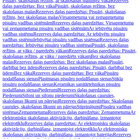
Pisuāri, skalošanas režīms, ar skalošanas malu
Bez vāka
Rezerves
daļas paredzētas: Bez vāka
Pisuāri, skalošanas režīms, bez
skalošanas malas
Rezerves daļas paredzētas: Pisuāri, skalošanas
režīms, bez skalošanas malas
Virsapmetuma vai zemapmetuma
pisuāru vadības sistēmām
Rezerves daļas paredzētas: Virsapmetuma
vai zemapmetuma pisuāru vadības sistēmām
Ar iebūvētu pisuāru
vadības sistēmu
Rezerves daļas paredzētas: Ar iebūvētu pisuāru
vadības sistēmu
Iebūvētai pisuāru vadības sistēmai
Rezerves daļas
paredzētas: Iebūvētai pisuāru vadības sistēmai
Pisuāri, skalošanas
režīms, ar vāku / paredzēts vākam
Rezerves daļas paredzētas: Pisuāri,
skalošanas režīms, ar vāku / paredzēts vākam
Bez skalošanas
malas
Rezerves daļas paredzētas: Bez skalošanas malas
Pisuāri,
darbībai bez ūdens
Rezerves daļas paredzētas: Pisuāri, darbībai bez
ūdens
Bez vāka
Rezerves daļas paredzētas: Bez vāka
Pisuāru
nodalīšanas sienas
Plastmasas pisuāru nodalīšanas sienas
Stikla
pisuāru nodalīšanas sienas
Keramikas sanitārtehnikas pisuāru
nodalīšanas sienas
Piederumi
Rezerves daļas paredzētas:
Piederumi
Sifoni un sifonu piederumi
Skalošanas caurules,
skalošanas līkumi un pārejas
Rezerves daļas paredzētas: Skalošanas
caurules, skalošanas līkumi un pārejas
Stiprinājumi
Pisuāru vadības
sistēmas
Zemapmetuma
Rezerves daļas paredzētas: Zemapmetuma
Ar
elektronisku skalošanas aktivizāciju, darbināšana, izmantojot
elektrotīklu
Rezerves daļas paredzētas: Ar elektronisku skalošanas
aktivizāciju, darbināšana, izmantojot elektrotīklu
Ar elektronisku
skalošanas aktivizāciju, darbināšana, izmantojot baterijas
Rezerves