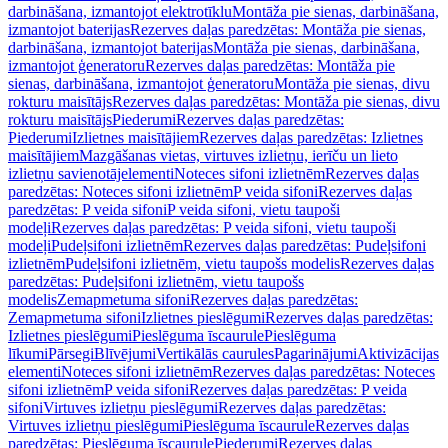
darbināšana, izmantojot elektrotīklu
Montāža pie sienas, darbināšana,
izmantojot baterijas
Rezerves daļas paredzētas: Montāža pie sienas,
darbināšana, izmantojot baterijas
Montāža pie sienas, darbināšana,
izmantojot ģeneratoru
Rezerves daļas paredzētas: Montāža pie
sienas, darbināšana, izmantojot ģeneratoru
Montāža pie sienas, divu
rokturu maisītājs
Rezerves daļas paredzētas: Montāža pie sienas, divu
rokturu maisītājs
Piederumi
Rezerves daļas paredzētas:
Piederumi
Izlietnes maisītājiem
Rezerves daļas paredzētas: Izlietnes
maisītājiem
Mazgāšanas vietas, virtuves izlietņu, ierīču un lieto
izlietņu savienotājelementi
Noteces sifoni izlietnēm
Rezerves daļas
paredzētas: Noteces sifoni izlietnēm
P veida sifoni
Rezerves daļas
paredzētas: P veida sifoni
P veida sifoni, vietu taupoši
modeļi
Rezerves daļas paredzētas: P veida sifoni, vietu taupoši
modeļi
Pudeļsifoni izlietnēm
Rezerves daļas paredzētas: Pudeļsifoni
izlietnēm
Pudeļsifoni izlietnēm, vietu taupošs modelis
Rezerves daļas
paredzētas: Pudeļsifoni izlietnēm, vietu taupošs
modelis
Zemapmetuma sifoni
Rezerves daļas paredzētas:
Zemapmetuma sifoni
Izlietnes pieslēgumi
Rezerves daļas paredzētas:
Izlietnes pieslēgumi
Pieslēguma īscaurule
Pieslēguma
līkumi
Pārsegi
Blīvējumi
Vertikālās caurules
Pagarinājumi
Aktivizācijas
elementi
Noteces sifoni izlietnēm
Rezerves daļas paredzētas: Noteces
sifoni izlietnēm
P veida sifoni
Rezerves daļas paredzētas: P veida
sifoni
Virtuves izlietņu pieslēgumi
Rezerves daļas paredzētas:
Virtuves izlietņu pieslēgumi
Pieslēguma īscaurule
Rezerves daļas
paredzētas: Pieslēguma īscaurule
Piederumi
Rezerves daļas