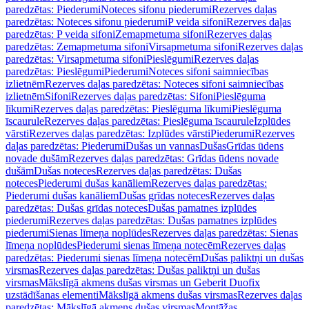
paredzētas: Piederumi
Noteces sifonu piederumi
Rezerves daļas
paredzētas: Noteces sifonu piederumi
P veida sifoni
Rezerves daļas
paredzētas: P veida sifoni
Zemapmetuma sifoni
Rezerves daļas
paredzētas: Zemapmetuma sifoni
Virsapmetuma sifoni
Rezerves daļas
paredzētas: Virsapmetuma sifoni
Pieslēgumi
Rezerves daļas
paredzētas: Pieslēgumi
Piederumi
Noteces sifoni saimniecības
izlietnēm
Rezerves daļas paredzētas: Noteces sifoni saimniecības
izlietnēm
Sifoni
Rezerves daļas paredzētas: Sifoni
Pieslēguma
līkumi
Rezerves daļas paredzētas: Pieslēguma līkumi
Pieslēguma
īscaurule
Rezerves daļas paredzētas: Pieslēguma īscaurule
Izplūdes
vārsti
Rezerves daļas paredzētas: Izplūdes vārsti
Piederumi
Rezerves
daļas paredzētas: Piederumi
Dušas un vannas
Dušas
Grīdas ūdens
novade dušām
Rezerves daļas paredzētas: Grīdas ūdens novade
dušām
Dušas noteces
Rezerves daļas paredzētas: Dušas
noteces
Piederumi dušas kanāliem
Rezerves daļas paredzētas:
Piederumi dušas kanāliem
Dušas grīdas noteces
Rezerves daļas
paredzētas: Dušas grīdas noteces
Dušas pamatnes izplūdes
piederumi
Rezerves daļas paredzētas: Dušas pamatnes izplūdes
piederumi
Sienas līmeņa noplūdes
Rezerves daļas paredzētas: Sienas
līmeņa noplūdes
Piederumi sienas līmeņa notecēm
Rezerves daļas
paredzētas: Piederumi sienas līmeņa notecēm
Dušas paliktņi un dušas
virsmas
Rezerves daļas paredzētas: Dušas paliktņi un dušas
virsmas
Mākslīgā akmens dušas virsmas un Geberit Duofix
uzstādīšanas elementi
Mākslīgā akmens dušas virsmas
Rezerves daļas
paredzētas: Mākslīgā akmens dušas virsmas
Montāžas