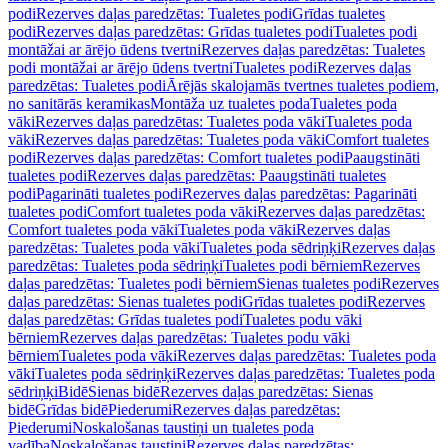
podi
Rezerves daļas paredzētas: Tualetes podi
Grīdas tualetes
podi
Rezerves daļas paredzētas: Grīdas tualetes podi
Tualetes podi
montāžai ar ārējo ūdens tvertni
Rezerves daļas paredzētas: Tualetes
podi montāžai ar ārējo ūdens tvertni
Tualetes podi
Rezerves daļas
paredzētas: Tualetes podi
Ārējās skalojamās tvertnes tualetes podiem,
no sanitārās keramikas
Montāža uz tualetes poda
Tualetes poda
vāki
Rezerves daļas paredzētas: Tualetes poda vāki
Tualetes poda
vāki
Rezerves daļas paredzētas: Tualetes poda vāki
Comfort tualetes
podi
Rezerves daļas paredzētas: Comfort tualetes podi
Paaugstināti
tualetes podi
Rezerves daļas paredzētas: Paaugstināti tualetes
podi
Pagarināti tualetes podi
Rezerves daļas paredzētas: Pagarināti
tualetes podi
Comfort tualetes poda vāki
Rezerves daļas paredzētas:
Comfort tualetes poda vāki
Tualetes poda vāki
Rezerves daļas
paredzētas: Tualetes poda vāki
Tualetes poda sēdriņķi
Rezerves daļas
paredzētas: Tualetes poda sēdriņķi
Tualetes podi bērniem
Rezerves
daļas paredzētas: Tualetes podi bērniem
Sienas tualetes podi
Rezerves
daļas paredzētas: Sienas tualetes podi
Grīdas tualetes podi
Rezerves
daļas paredzētas: Grīdas tualetes podi
Tualetes podu vāki
bērniem
Rezerves daļas paredzētas: Tualetes podu vāki
bērniem
Tualetes poda vāki
Rezerves daļas paredzētas: Tualetes poda
vāki
Tualetes poda sēdriņķi
Rezerves daļas paredzētas: Tualetes poda
sēdriņķi
Bidē
Sienas bidē
Rezerves daļas paredzētas: Sienas
bidē
Grīdas bidē
Piederumi
Rezerves daļas paredzētas:
Piederumi
Noskalošanas taustiņi un tualetes poda
vadība
Noskalošanas taustiņi
Rezerves daļas paredzētas: