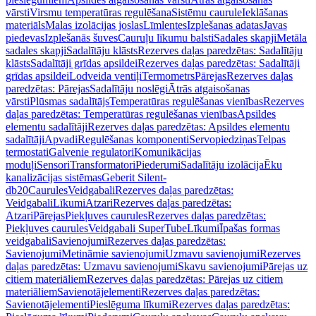
vārsti
Virsmu temperatūras regulēšana
Sistēmu caurule
Ieklāšanas
materiāls
Malas izolācijas joslas
Līmlentes
Izplešanas adatas
Javas
piedevas
Izplešanās šuves
Cauruļu līkumu balsti
Sadales skapji
Metāla
sadales skapji
Sadalītāju klāsts
Rezerves daļas paredzētas: Sadalītāju
klāsts
Sadalītāji grīdas apsildei
Rezerves daļas paredzētas: Sadalītāji
grīdas apsildei
Lodveida ventiļi
Termometrs
Pārejas
Rezerves daļas
paredzētas: Pārejas
Sadalītāju noslēgi
Ātrās atgaisošanas
vārsti
Plūsmas sadalītājs
Temperatūras regulēšanas vienības
Rezerves
daļas paredzētas: Temperatūras regulēšanas vienības
Apsildes
elementu sadalītāji
Rezerves daļas paredzētas: Apsildes elementu
sadalītāji
Apvadi
Regulēšanas komponenti
Servopiedziņas
Telpas
termostati
Galvenie regulatori
Komunikācijas
moduļi
Sensori
Transformatori
Piederumi
Sadalītāju izolācija
Ēku
kanalizācijas sistēmas
Geberit Silent-
db20
Caurules
Veidgabali
Rezerves daļas paredzētas:
Veidgabali
Līkumi
Atzari
Rezerves daļas paredzētas:
Atzari
Pārejas
Piekļuves caurules
Rezerves daļas paredzētas:
Piekļuves caurules
Veidgabali SuperTube
Līkumi
Īpašas formas
veidgabali
Savienojumi
Rezerves daļas paredzētas:
Savienojumi
Metināmie savienojumi
Uzmavu savienojumi
Rezerves
daļas paredzētas: Uzmavu savienojumi
Skavu savienojumi
Pārejas uz
citiem materiāliem
Rezerves daļas paredzētas: Pārejas uz citiem
materiāliem
Savienotājelementi
Rezerves daļas paredzētas:
Savienotājelementi
Pieslēguma līkumi
Rezerves daļas paredzētas: