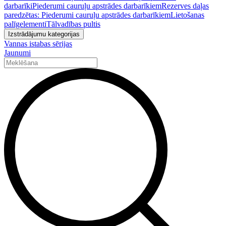
darbarīki
Piederumi cauruļu apstrādes darbarīkiem
Rezerves daļas
paredzētas: Piederumi cauruļu apstrādes darbarīkiem
Lietošanas
palīgelementi
Tālvadības pultis
Izstrādājumu kategorijas
Vannas istabas sērijas
Jaunumi