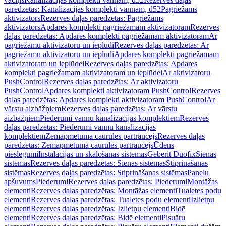
paredzētas: Kanalizācijas komplekti vannām, d52
Pagriežams
aktivizators
Rezerves daļas paredzētas: Pagriežams
aktivizators
Apdares komplekti pagriežamam aktivizatoram
Rezerves
daļas paredzētas: Apdares komplekti pagriežamam aktivizatoram
Ar
pagriežamu aktivizatoru un ieplūdi
Rezerves daļas paredzētas: Ar
pagriežamu aktivizatoru un ieplūdi
Apdares komplekti pagriežamam
aktivizatoram un ieplūdei
Rezerves daļas paredzētas: Apdares
komplekti pagriežamam aktivizatoram un ieplūdei
Ar aktivizatoru
PushControl
Rezerves daļas paredzētas: Ar aktivizatoru
PushControl
Apdares komplekti aktivizatoram PushControl
Rezerves
daļas paredzētas: Apdares komplekti aktivizatoram PushControl
Ar
vārstu aizbāžņiem
Rezerves daļas paredzētas: Ar vārstu
aizbāžņiem
Piederumi vannu kanalizācijas komplektiem
Rezerves
daļas paredzētas: Piederumi vannu kanalizācijas
komplektiem
Zemapmetuma caurules pārtraucējs
Rezerves daļas
paredzētas: Zemapmetuma caurules pārtraucējs
Ūdens
pieslēgumi
Instalācijas un skalošanas sistēmas
Geberit Duofix
Sienas
sistēmas
Rezerves daļas paredzētas: Sienas sistēmas
Stiprināšanas
sistēmas
Rezerves daļas paredzētas: Stiprināšanas sistēmas
Paneļu
apšuvums
Piederumi
Rezerves daļas paredzētas: Piederumi
Montāžas
elementi
Rezerves daļas paredzētas: Montāžas elementi
Tualetes podu
elementi
Rezerves daļas paredzētas: Tualetes podu elementi
Izlietņu
elementi
Rezerves daļas paredzētas: Izlietņu elementi
Bidē
elementi
Rezerves daļas paredzētas: Bidē elementi
Pisuāru