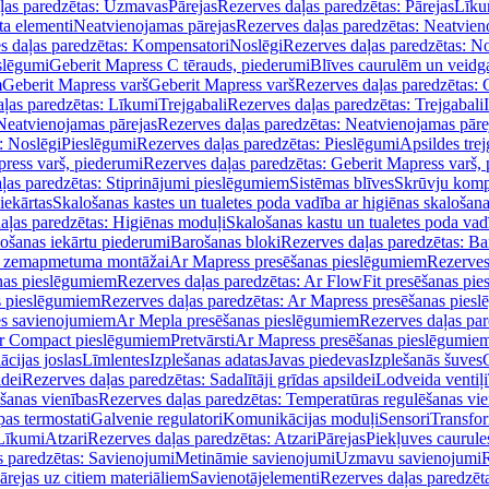
ļas paredzētas: Uzmavas
Pārejas
Rezerves daļas paredzētas: Pārejas
Līku
ta elementi
Neatvienojamas pārejas
Rezerves daļas paredzētas: Neatvien
s daļas paredzētas: Kompensatori
Noslēgi
Rezerves daļas paredzētas: No
slēgumi
Geberit Mapress C tērauds, piederumi
Blīves caurulēm un veidg
m
Geberit Mapress varš
Geberit Mapress varš
Rezerves daļas paredzētas: 
ļas paredzētas: Līkumi
Trejgabali
Rezerves daļas paredzētas: Trejgabali
Neatvienojamas pārejas
Rezerves daļas paredzētas: Neatvienojamas pāre
: Noslēgi
Pieslēgumi
Rezerves daļas paredzētas: Pieslēgumi
Apsildes trej
ress varš, piederumi
Rezerves daļas paredzētas: Geberit Mapress varš,
ļas paredzētas: Stiprinājumi pieslēgumiem
Sistēmas blīves
Skrūvju komp
iekārtas
Skalošanas kastes un tualetes poda vadība ar higiēnas skalošana
aļas paredzētas: Higiēnas moduļi
Skalošanas kastu un tualetes poda vad
lošanas iekārtu piederumi
Barošanas bloki
Rezerves daļas paredzētas: Ba
iļi zemapmetuma montāžai
Ar Mapress presēšanas pieslēgumiem
Rezerves
nas pieslēgumiem
Rezerves daļas paredzētas: Ar FlowFit presēšanas pi
s pieslēgumiem
Rezerves daļas paredzētas: Ar Mapress presēšanas pies
es savienojumiem
Ar Mepla presēšanas pieslēgumiem
Rezerves daļas pa
Ar Compact pieslēgumiem
Pretvārsti
Ar Mapress presēšanas pieslēgumie
ācijas joslas
Līmlentes
Izplešanas adatas
Javas piedevas
Izplešanās šuves
ldei
Rezerves daļas paredzētas: Sadalītāji grīdas apsildei
Lodveida ventiļi
šanas vienības
Rezerves daļas paredzētas: Temperatūras regulēšanas vie
pas termostati
Galvenie regulatori
Komunikācijas moduļi
Sensori
Transfor
Līkumi
Atzari
Rezerves daļas paredzētas: Atzari
Pārejas
Piekļuves caurule
s paredzētas: Savienojumi
Metināmie savienojumi
Uzmavu savienojumi
R
ārejas uz citiem materiāliem
Savienotājelementi
Rezerves daļas paredzēt