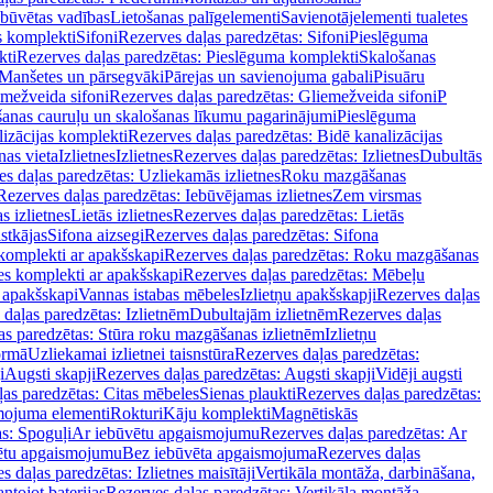
ebūvētas vadības
Lietošanas palīgelementi
Savienotājelementi tualetes
s komplekti
Sifoni
Rezerves daļas paredzētas: Sifoni
Pieslēguma
kti
Rezerves daļas paredzētas: Pieslēguma komplekti
Skalošanas
Manšetes un pārsegvāki
Pārejas un savienojuma gabali
Pisuāru
mežveida sifoni
Rezerves daļas paredzētas: Gliemežveida sifoni
P
šanas cauruļu un skalošanas līkumu pagarinājumi
Pieslēguma
izācijas komplekti
Rezerves daļas paredzētas: Bidē kanalizācijas
as vieta
Izlietnes
Izlietnes
Rezerves daļas paredzētas: Izlietnes
Dubultās
s daļas paredzētas: Uzliekamās izlietnes
Roku mazgāšanas
Rezerves daļas paredzētas: Iebūvējamas izlietnes
Zem virsmas
s izlietnes
Lietās izlietnes
Rezerves daļas paredzētas: Lietās
stkājas
Sifona aizsegi
Rezerves daļas paredzētas: Sifona
komplekti ar apakšskapi
Rezerves daļas paredzētas: Roku mazgāšanas
es komplekti ar apakšskapi
Rezerves daļas paredzētas: Mēbeļu
r apakšskapi
Vannas istabas mēbeles
Izlietņu apakšskapji
Rezerves daļas
daļas paredzētas: Izlietnēm
Dubultajām izlietnēm
Rezerves daļas
as paredzētas: Stūra roku mazgāšanas izlietnēm
Izlietņu
ormā
Uzliekamai izlietnei taisnstūra
Rezerves daļas paredzētas:
i
Augsti skapji
Rezerves daļas paredzētas: Augsti skapji
Vidēji augsti
as paredzētas: Citas mēbeles
Sienas plaukti
Rezerves daļas paredzētas:
ojuma elementi
Rokturi
Kāju komplekti
Magnētiskās
s: Spoguļi
Ar iebūvētu apgaismojumu
Rezerves daļas paredzētas: Ar
vētu apgaismojumu
Bez iebūvēta apgaismojuma
Rezerves daļas
s daļas paredzētas: Izlietnes maisītāji
Vertikāla montāža, darbināšana,
ntojot baterijas
Rezerves daļas paredzētas: Vertikāla montāža,