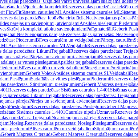
ves daļas paredzētas: Uzpildes vārsti universālajām skalojamā ūdens t
skalošana
Iekšējo detaļu komplekti
Rezerves daļas paredzētas: Iekšējo de
rit FlowFit
Sistēmu caurules ML
Apsildes sistēmu caurules ML
Sistēmu 
zerves daļas paredzētas: Iebūvēta cirkulācija
Neatvienojamas pārejas
Pār
ldes pārejas un savienojumi, atvienojami
Apsildes pieslēgumi
Piederum
īves
Skrūvju komplekti atloku savienojumiem
Palīgmateriāli
Geberit Push
rejgabali
Neatvienojamas pārejas
Rezerves daļas paredzētas: Neatvienoj
edzētas: Piederumi
Blīves caurulēm un veidgabaliem
Pārsegi caurulēm
St
s ML
Apsildes sistēmu caurules ML
Veidgabali
Rezerves daļas paredzētas
 daļas paredzētas: Līkumi
Trejgabali
Rezerves daļas paredzētas: Trejgab
nojamas pārejas
Pārejas un savienojumi, atvienojami
Rezerves daļas pare
adalītājs ar vītnes pieslēgumu
Apsildes trejgabals
Rezerves daļas paredzē
 Piederumi
Blīves caurulēm un veidgabaliem
Pārsegi caurulēm
Stiprināju
savienojumiem
Geberit Volex
Apsildes sistēmu caurules SL
Veidgabali
Reze
ojami
Pieslēgumi
Sadalītājs ar vītnes pieslēgumu
Piederumi
Rezerves daļa
ļas paredzētas: Stiprinājumi pieslēgumiem
Geberit Mapress nerūsējošais
4401
Rezerves daļas paredzētas: Sistēmas caurules 1.4401
Sistēmas caur
ļas paredzētas: Līkumi
Trejgabali
Rezerves daļas paredzētas: Trejgabali
nojamas pārejas
Pārejas un savienojumi, atvienojami
Rezerves daļas pare
slēgi
Pieslēgumi
Rezerves daļas paredzētas: Pieslēgumi
Geberit Mapress 
edzētas: Sistēmas caurules 1.4401
Caurules nipelis
Uzmavas
Rezerves da
aļas paredzētas: Trejgabali
Neatvienojamas pārejas
Rezerves daļas pared
ojami
Noslēgi
Rezerves daļas paredzētas: Noslēgi
Pieslēgumi
Rezerves da
auds, piederumi
Blīves caurulēm un veidgabaliem
Stiprinājumi caurulēm
m
Geberit Mapress C tērauds
Geberit Mapress C tērauds
Rezerves daļas p