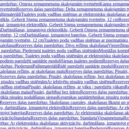
paredzētas: Omega zemapmetuma skalojamām tvertnēm
Kappa zemapme
tvertnēm
Rezerves daļas paredzētas: Delta zemapmetuma skalojamām t
līgmateriāli
Tualetes podu vadības sistēmas ar elektronisku skalošanas a
trotīklu, Geberit Sigma zemapmetuma skalojamām tvertnēm, 12 cm
Rezer
ai, izmantojot elektrotīklu, Geberit Sigma zemapmetuma skalojamām t
m
Darbināšanai, izmantojot elektrotīklu, Geberit Omega zemapmetuma 
ertnēm, 12 cm
Darbināšanai, izmantojot baterijas, Geberit Sigma zem
lojamām tvertnēm, 12 cm
Tualetes podu vadības sistēmas ar pneimatisku 
kalošanai
Rezerves daļas paredzētas: Divu režīmu skalošanai
Vienrežīma
 paredzētas: Piederumi tualetes podu vadības sistēmām
Montāžas kompl
s paredzētas: Tualetes podu vadības sistēmām ar elektronisku skalošana
 podiem paredzēti sanitārie moduļi
Sienas tualetes podiem
Rezerves daļas
edzētas: Piederumi
Palīgmateriāli
Bidē paredzēti sanitārie moduļi
Rezerves
skalošanas režīms, ar skalošanas malu
Rezerves daļas paredzētas: Pisuāri
Rezerves daļas paredzētas: Pisuāri, skalošanas režīms, bez skalošanas m
pisuāru vadības sistēmām
Ar iebūvētu pisuāru vadības sistēmu
Rezerves
vadības sistēmai
Pisuāri, skalošanas režīms, ar vāku / paredzēts vākam
Re
 skalošanas malas
Pisuāri, darbībai bez ūdens
Rezerves daļas paredzētas:
tikla pisuāru nodalīšanas sienas
Keramikas sanitārtehnikas pisuāru noda
Rezerves daļas paredzētas: Skalošanas caurules, skalošanas līkumi un p
u, darbināšana, izmantojot elektrotīklu
Rezerves daļas paredzētas: Ar el
tojot baterijas
Rezerves daļas paredzētas: Ar elektronisku skalošanas akt
vizāciju
Standarta
Rezerves daļas paredzētas: Standarta
Virsapmetuma
Re
ētas: Ar elektronisku skalošanas aktivizāciju, darbināšana, izmantojot e
as aktivizāciju, darbināšana, izmantojot baterijas
Piederumi
Rezerves da