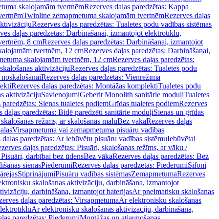
tuma skalojamām tvertnēm
Rezerves daļas paredzētas: Kappa
vertnēm
Twinline zemapmetuma skalojamām tvertnēm
Rezerves daļas
ktivizāciju
Rezerves daļas paredzētas: Tualetes podu vadības sistēmas
ves daļas paredzētas: Darbināšanai, izmantojot elektrotīklu,
vertnēm, 8 cm
Rezerves daļas paredzētas: Darbināšanai, izmantojot
skalojamām tvertnēm, 12 cm
Rezerves daļas paredzētas: Darbināšanai,
apmetuma skalojamām tvertnēm, 12 cm
Rezerves daļas paredzētas:
skalošanas aktivizāciju
Rezerves daļas paredzētas: Tualetes podu
 noskalošanai
Rezerves daļas paredzētas: Vienrežīma
ekti
Rezerves daļas paredzētas: Montāžas komplekti
Tualetes podu
s aktivizāciju
Savienojumi
Geberit Monolith sanitārie moduļi
Tualetes
 paredzētas: Sienas tualetes podiem
Grīdas tualetes podiem
Rezerves
 daļas paredzētas: Bidē paredzēti sanitārie moduļi
Sienas un grīdas
, skalošanas režīms, ar skalošanas malu
Bez vāka
Rezerves daļas
alas
Virsapmetuma vai zemapmetuma pisuāru vadības
 daļas paredzētas: Ar iebūvētu pisuāru vadības sistēmu
Iebūvētai
zerves daļas paredzētas: Pisuāri, skalošanas režīms, ar vāku /
 Pisuāri, darbībai bez ūdens
Bez vāka
Rezerves daļas paredzētas: Bez
līšanas sienas
Piederumi
Rezerves daļas paredzētas: Piederumi
Sifoni
ārejas
Stiprinājumi
Pisuāru vadības sistēmas
Zemapmetuma
Rezerves
ektronisku skalošanas aktivizāciju, darbināšana, izmantojot
ivizāciju, darbināšana, izmantojot baterijas
Ar pneimatisku skalošanas
zerves daļas paredzētas: Virsapmetuma
Ar elektronisku skalošanas
lektrotīklu
Ar elektronisku skalošanas aktivizāciju, darbināšana,
ļas paredzētas: Piederumi
Montāžas un atjaunošanas