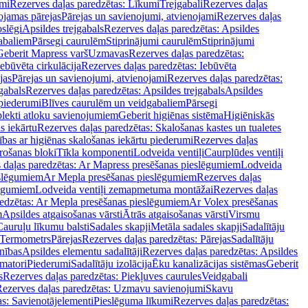
mi
Rezerves daļas paredzētas: Līkumi
Trejgabali
Rezerves daļas
ojamas pārejas
Pārejas un savienojumi, atvienojami
Rezerves daļas
slēgi
Apsildes trejgabals
Rezerves daļas paredzētas: Apsildes
abaliem
Pārsegi caurulēm
Stiprinājumi caurulēm
Stiprinājumi
Geberit Mapress varš
Uzmavas
Rezerves daļas paredzētas:
Iebūvēta cirkulācija
Rezerves daļas paredzētas: Iebūvēta
jas
Pārejas un savienojumi, atvienojami
Rezerves daļas paredzētas:
gabals
Rezerves daļas paredzētas: Apsildes trejgabals
Apsildes
 piederumi
Blīves caurulēm un veidgabaliem
Pārsegi
lekti atloku savienojumiem
Geberit higiēnas sistēma
Higiēniskās
s iekārtu
Rezerves daļas paredzētas: Skalošanas kastes un tualetes
ības ar higiēnas skalošanas iekārtu piederumi
Rezerves daļas
rošanas bloki
Tīkla komponenti
Lodveida ventiļi
Caurplūdes ventiļi
 daļas paredzētas: Ar Mapress presēšanas pieslēgumiem
Lodveida
eslēgumiem
Ar Mepla presēšanas pieslēgumiem
Rezerves daļas
lēgumiem
Lodveida ventiļi zemapmetuma montāžai
Rezerves daļas
redzētas: Ar Mepla presēšanas pieslēgumiem
Ar Volex presēšanas
m
Apsildes atgaisošanas vārsti
Ātrās atgaisošanas vārsti
Virsmu
Cauruļu līkumu balsti
Sadales skapji
Metāla sadales skapji
Sadalītāju
Termometrs
Pārejas
Rezerves daļas paredzētas: Pārejas
Sadalītāju
nības
Apsildes elementu sadalītāji
Rezerves daļas paredzētas: Apsildes
matori
Piederumi
Sadalītāju izolācija
Ēku kanalizācijas sistēmas
Geberit
s
Rezerves daļas paredzētas: Piekļuves caurules
Veidgabali
ezerves daļas paredzētas: Uzmavu savienojumi
Skavu
as: Savienotājelementi
Pieslēguma līkumi
Rezerves daļas paredzētas: