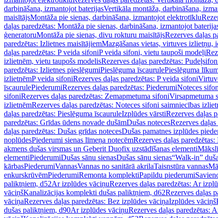
darbināšana, izmantojot baterijas
Vertikāla montāža, darbināšana, izma
maisītājs
Montāža pie sienas, darbināšana, izmantojot elektrotīklu
Rezer
daļas paredzētas: Montāža pie sienas, darbināšana, izmantojot baterija
ģeneratoru
Montāža pie sienas, divu rokturu maisītājs
Rezerves daļas pa
paredzētas: Izlietnes maisītājiem
Mazgāšanas vietas, virtuves izlietņu, i
daļas paredzētas: P veida sifoni
P veida sifoni, vietu taupoši modeļi
Reze
izlietnēm, vietu taupošs modelis
Rezerves daļas paredzētas: Pudeļsifoni
paredzētas: Izlietnes pieslēgumi
Pieslēguma īscaurule
Pieslēguma līkum
izlietnēm
P veida sifoni
Rezerves daļas paredzētas: P veida sifoni
Virtuv
īscaurule
Piederumi
Rezerves daļas paredzētas: Piederumi
Noteces sifo
sifoni
Rezerves daļas paredzētas: Zemapmetuma sifoni
Virsapmetuma s
izlietnēm
Rezerves daļas paredzētas: Noteces sifoni saimniecības izlie
daļas paredzētas: Pieslēguma īscaurule
Izplūdes vārsti
Rezerves daļas pa
paredzētas: Grīdas ūdens novade dušām
Dušas noteces
Rezerves daļas
daļas paredzētas: Dušas grīdas noteces
Dušas pamatnes izplūdes piede
noplūdes
Piederumi sienas līmeņa notecēm
Rezerves daļas paredzētas:
akmens dušas virsmas un Geberit Duofix uzstādīšanas elementi
Mākslī
elementi
Piederumi
Dušas sānu sienas
Dušas sānu sienas
“Walk-in” duša
kārbas
Piederumi
Vannas
Vannas no sanitārā akrila
Taisnstūra vannas
Mā
enkurskrūvēm
Piederumi
Remonta komplekti
Papildu piederumi
Savien
paliktņiem, d52
Ar izplūdes vāciņu
Rezerves daļas paredzētas: Ar izpl
vāciņš
Kanalizācijas komplekti dušas paliktņiem, d62
Rezerves daļas p
vāciņa
Rezerves daļas paredzētas: Bez izplūdes vāciņa
Izplūdes vāciņš
dušas paliktņiem, d90
Ar izplūdes vāciņu
Rezerves daļas paredzētas: A