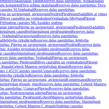
vertnēm
Noskalošanas vārsti
Rezerves daļas paredzētas: Noskalošanas
taļu komplekti
Divu režīmu skalošana
Rezerves daļas paredzētas: Divu
caurules SL
Veidgabali
Rezerves daļas paredzētas:
ejas un savienojumi, atvienojami
Noslēgi
Pieslēgumi
Sadalītājs ar vītnes
i
Blīves caurulēm un veidgabaliem
Veidgabalu blīvējumi
Pārsegi
Fit
Sistēmu caurules ML
Apsildes sistēmu
amas pārejas
Pārejas un savienojumi, atvienojami
Pieslēgumi
Sadalītājs
iprinājumi caurulēm
Stiprinājumi pieslēgumiem
Rezerves daļas
: Veidgabali
Savienojumi
Rezerves daļas paredzētas:
ali
Iebūvēta cirkulācija
Rezerves daļas paredzētas: Iebūvēta
dzētas: Pārejas un savienojumi, atvienojami
Noslēgi
Rezerves daļas
tas: Apsildes trejgabals
Apsildes pieslēgumi
Rezerves daļas
mi caurulēm
Stiprinājumi pieslēgumiem
Rezerves daļas paredzētas:
rves daļas paredzētas: Veidgabali
Pārejas un savienojumi,
s paredzētas: Piederumi
Blīves caurulēm un veidgabaliem
Pārsegi
 tērauds
Geberit Mapress nerūsējošais tērauds
Rezerves daļas
ules 1.4521
Caurules nipelis
Uzmavas
Rezerves daļas paredzētas:
Iebūvēta cirkulācija
Rezerves daļas paredzētas: Iebūvēta
dzētas: Pārejas un savienojumi, atvienojami
Kompensatori
Rezerves
nerūsējošais tērauds, gāze
Rezerves daļas paredzētas: Geberit Mapress
ļas paredzētas: Uzmavas
Pārejas
Rezerves daļas paredzētas:
zētas: Neatvienojamas pārejas
Pārejas un savienojumi,
ļas paredzētas: Pieslēgumi
GeberitMapress nerūsējošais tērauds,
Stiprinājumi pieslēgumiem
Rezerves daļas paredzētas: Stiprinājumi
aredzētas: Geberit Mapress C tērauds
Sistēmas caurules