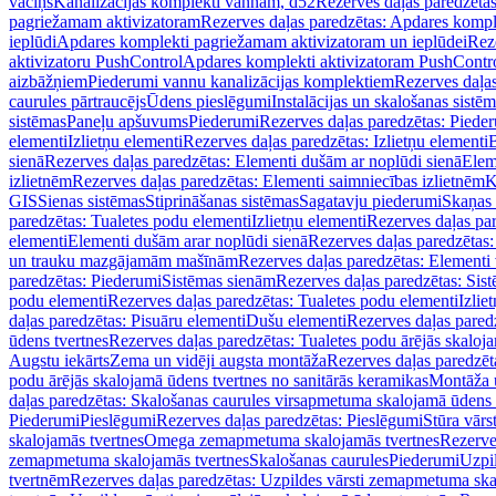
vāciņš
Kanalizācijas komplekti vannām, d52
Rezerves daļas paredzēta
pagriežamam aktivizatoram
Rezerves daļas paredzētas: Apdares komp
ieplūdi
Apdares komplekti pagriežamam aktivizatoram un ieplūdei
Rez
aktivizatoru PushControl
Apdares komplekti aktivizatoram PushContr
aizbāžņiem
Piederumi vannu kanalizācijas komplektiem
Rezerves daļa
caurules pārtraucējs
Ūdens pieslēgumi
Instalācijas un skalošanas sistē
sistēmas
Paneļu apšuvums
Piederumi
Rezerves daļas paredzētas: Piede
elementi
Izlietņu elementi
Rezerves daļas paredzētas: Izlietņu elementi
B
sienā
Rezerves daļas paredzētas: Elementi dušām ar noplūdi sienā
Elem
izlietnēm
Rezerves daļas paredzētas: Elementi saimniecības izlietnēm
K
GIS
Sienas sistēmas
Stiprināšanas sistēmas
Sagatavju piederumi
Skaņas 
paredzētas: Tualetes podu elementi
Izlietņu elementi
Rezerves daļas par
elementi
Elementi dušām arar noplūdi sienā
Rezerves daļas paredzētas:
un trauku mazgājamām mašīnām
Rezerves daļas paredzētas: Element
paredzētas: Piederumi
Sistēmas sienām
Rezerves daļas paredzētas: Sis
podu elementi
Rezerves daļas paredzētas: Tualetes podu elementi
Izlie
daļas paredzētas: Pisuāru elementi
Dušu elementi
Rezerves daļas pared
ūdens tvertnes
Rezerves daļas paredzētas: Tualetes podu ārējās skaloj
Augstu iekārts
Zema un vidēji augsta montāža
Rezerves daļas paredzēt
podu ārējās skalojamā ūdens tvertnes no sanitārās keramikas
Montāža u
daļas paredzētas: Skalošanas caurules virsapmetuma skalojamā ūdens
Piederumi
Pieslēgumi
Rezerves daļas paredzētas: Pieslēgumi
Stūra vārst
skalojamās tvertnes
Omega zemapmetuma skalojamās tvertnes
Rezerve
zemapmetuma skalojamās tvertnes
Skalošanas caurules
Piederumi
Uzpil
tvertnēm
Rezerves daļas paredzētas: Uzpildes vārsti zemapmetuma sk