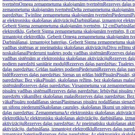
tvertnēm
Omega zemapmetuma skalojamām tvertnēm
Rezerves daļas 
zemapmetuma skalojamām tvertnēm
Delta zemapmetuma skalojamām 
paredzētas: Twinline zemapmetuma skalojamām tvertnēm
Piederumi
Pa
ar elektronisku skalošanas aktivizāciju
Darbināšanai, izmantojot elek
Geberit Sigma zemapmetuma skalojamām tvertnēm, 12 cm
Darbināšan
elektrotīklu, Geberit Sigma zemapmetuma skalojamām tvertnēm, 8 c
izmantojot elektrotīklu, Geberit Omega zemapmetuma skalojamām tv
Darbināšanai, izmantojot baterijas, Geberit Sigma zemapmetuma ska
vadības sistēmas ar pneimatisku skalošanas aktivizāciju
Divu režīmu s
noskalošanai
Piederumi tualetes podu vadības sistēmām
Rezerves daļas
vadības sistēmām ar elektronisku skalošanas aktivizāciju
Rezerves daļa
podiem paredzēti sanitārie moduļi
Rezerves daļas paredzētas: Tualetes
daļas paredzētas: Grīdas tualetes podiem
Piederumi
Rezerves daļas par
bidē
Rezerves daļas paredzētas: Sienas un grīdas bidē
Pisuārs
Pisuāri, 
paredzētas: Bez vāka
Pisuāri, skalošanas režīms, bez skalošanas malas
sistēmām
Rezerves daļas paredzētas: Virsapmetuma vai zemapmetuma 
pisuāru vadības sistēmai
Rezerves daļas paredzētas: Iebūvētai pisuāru 
paredzēts vākam
Bez skalošanas malas
Rezerves daļas paredzētas: Bez
vāka
Pisuāru nodalīšanas sienas
Plastmasas pisuāru nodalīšanas sienas
S
un sifonu piederumi
Skalošanas caurules, skalošanas līkumi un pārejas
daļas paredzētas: Zemapmetuma
Ar elektronisku skalošanas aktivizācij
elektrotīklu
Ar elektronisku skalošanas aktivizāciju, darbināšana, izman
aktivizāciju
Rezerves daļas paredzētas: Ar pneimatisku skalošanas akti
aktivizāciju, darbināšana, izmantojot elektrotīklu
Rezerves daļas paredz
izmantojot baterijas
Rezerves daļas paredzētas: Ar elektronisku skalošan