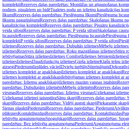
komplekti
Rezerves daļas paredzētas: Montāžas un atjaunošanas komp
podiem, pisuāriem un bidē
Tualetes podu un izlietņu kanalizācijas kom
līkumi
Rezerves daļas paredzētas: Pieslēguma līkumi
Pieslēguma īscau
līkumu pagarinājumi
Rezerves daļas paredzētas: Skalošanas līkumu p
kanalizācijas komplekti
Rezerves daļas paredzētas: Pisuāru kanalizāci
veida sifoni
Rezerves daļas paredzētas: P veida sifoni
Skalošanas cauru
īscaurule
Rezerves daļas paredzētas: Pieslēguma īscaurule
Pieslēguma 
komplekti
P veida sifoni
Rezerves daļas paredzētas: P veida sifoni
Piesl
izlietnes
Rezerves daļas paredzētas: Dubultās izlietnes
Mēbeļu izlietnes
izlietnes
Rezerves daļas paredzētas: Roku mazgāšanas izlietnes
Stūra r
iebūvējamas
Stūra izlietnes
Izlietnes Comfort
Izlietnes bērniem
Izlietnes
izlietnes
Izlietnes
Daudzfunkciju izlietnes
Ģipša izlietne
Klašu telpu izli
aizsegi
Piederumi
Izplūdes vāciņš
Dvieļu turētājs
Stiprinājumi
Dekoratīv
izlietnes komplekti ar apakšskapi
Izlietnes komplekti ar apakšskapi
Rez
izlietnes komplekti ar apakšskapi
Iebūvējamas izlietnes komplekti ar a
paredzētas: Izlietņu apakšskapji
Izlietnes mazām vannas istabām
Rezerv
paredzētas: Dubultajām izlietnēm
Mēbeļu izlietnēm
Rezerves daļas par
virsmas
Rezerves daļas paredzētas: Izlietņu virsmas
Uzliekamai izlietn
Uzliekamai izlietnei taisnstūra
Sānu skapji
Rezerves daļas paredzētas: 
skapji
Rezerves daļas paredzētas: Vidēji augsti skapji
Piekaramie skapji
Sienas plaukti
Piederumi
Rezerves daļas paredzētas: Piederumi
Atvilktņ
plāksnes
Kontaktligzdas
Rezerves daļas paredzētas: Kontaktligzdas
Pap
iebūvētu apgaismojumu
Spoguļskapji
Rezerves daļas paredzētas: Spog
paredzētas: Bez iebūvēta apgaismojuma
Piederumi
Apgaismojuma elem
izmantojot elektrotīklu
Rezerves daļas paredzētas: Vertikāla montāža, d