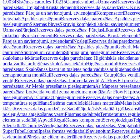
1.0034
Sistēmas caurules 1.0215
Caurules nipelis
Uzmavas
Rezerves da
paredzētas: Trejgabali
Krusta elementi
Rezerves daļas paredzētas: Krus
paredzētas: Pārejas un savienojumi, atvienojami
Kompensatori
Rezerve
trejgabals
Apsildes pieslēgumi
Rezerves daļas paredzētas: Apsildes pie
pieslēgumiem
Sistēmas blīves
Skrūvju komplekti atloku savienojumie
Uzmavas
Pārejas
Rezerves daļas paredzētas: Pārejas
Līkumi
Rezerves da
cirkulācija
Krusta elementi
Rezerves daļas paredzētas: Krusta elementi
Pārejas un savienojumi, atvienojami
Noslēgi
Rezerves daļas paredzētas
pieslēgumi
Rezerves daļas paredzētas: Apsildes pieslēgumi
Geberit Map
caurulēm
Stiprinājumi caurulēm
Stiprinājumi pieslēgumiem
Rezerves da
skalošanas iekārtas
Rezerves daļas paredzētas: Higiēniskās skalošanas 
poda vadība ar higiēnas skalošanas iekārtu
Higiēnas moduļi
Rezerves d
paredzētas: Skalošanas kastu un tualetes poda vadības ar higiēnas ska
zemapmetuma montāžai
Rezerves daļas paredzētas: Caurplūdes vent
ventiļi
Rezerves daļas paredzētas: Lodveida ventiļi
Ar FlowFit presēša
paredzētas: Ar Mepla presēšanas pieslēgumiem
Ar Mapress presēšana
paredzētas: Lodveida ventiļi zemapmetuma montāžai
Ar FlowFit pres
pieslēgumiem
Ar Compact pieslēgumiem
Rezerves daļas paredzētas: 
temperatūras regulēšana
Sistēmu caurule
Ieklāšanas materiāls
Malas izol
klāsts
Rezerves daļas paredzētas: Sadalītāju klāsts
Sadalītāji grīdas apsi
noslēgi
Ātrās atgaisošanas vārsti
Plūsmas sadalītājs
Temperatūras regulē
elementu sadalītāji
Apvadi
Regulēšanas komponenti
Servopiedziņas
Tel
Silent-db20
Caurules
Veidgabali
Rezerves daļas paredzētas: Veidgabali
SuperTube
Līkumi
Īpašas formas veidgabali
Savienojumi
Rezerves daļa
savienojumi
Pārejas uz citiem materiāliem
Rezerves daļas paredzētas: P