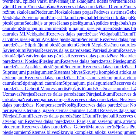
tvertnēm
Uzpildes vārsti universālajām skalojamā ūdens tvertnēm
Rezer
vārsti
Divu režīmu skalošana
Rezerves daļas paredzētas: Divu režīmu 
režīmu skalošana
Piederumi
Noskalošanas pogas
Padeves sistēmas
Gebe
Veidgabali
Savienojumi
Pārejas
Līkumi
Trejgabali
Iebūvēta cirkulācija
Re
pieslēgumu
Sadalītājs ar presēšanas pieslēgumu
Apsildes trejgabals
Apsi
caurulēm
Stiprinājumi caurulēm
Stiprinājumi pieslēgumiem
Sistēmas bl
caurules ML
Veidgabali
Rezerves daļas paredzētas: Veidgabali
Līkumi
T
ar vītnes pieslēgumu
Apsildes pieslēgumi
Piederumi
Rezerves daļas par
paredzētas: Stiprinājumi pieslēgumiem
Geberit Mepla
Sistēmu caurule
Savienojumi
Pārejas
Rezerves daļas paredzētas: Pārejas
Līkumi
Rezerves
cirkulācija
Neatvienojamas pārejas
Rezerves daļas paredzētas: Neatvie
paredzētas: Noslēgi
Pieslēgumi
Rezerves daļas paredzētas: Pieslēgumi
S
paredzētas: Apsildes pieslēgumi
Piederumi
Rezerves daļas paredzētas:
Stiprinājumi pieslēgumiem
Sistēmas blīves
Skrūvju komplekti atloku 
atvienojami
Rezerves daļas paredzētas: Pārejas un savienojumi, atvien
caurulēm
Stiprinājumi caurulēm
Stiprinājumi pieslēgumiem
Rezerves da
paredzētas: Geberit Mapress nerūsējošais tērauds
Sistēmas caurules 1.
Uzmavas
Pārejas
Rezerves daļas paredzētas: Pārejas
Līkumi
Rezerves da
cirkulācija
Neatvienojamas pārejas
Rezerves daļas paredzētas: Neatvie
daļas paredzētas: Kompensatori
Noslēgi
Rezerves daļas paredzētas: No
nerūsējošais tērauds, gāze
Sistēmas caurules 1.4401
Rezerves daļas par
Pārejas
Līkumi
Rezerves daļas paredzētas: Līkumi
Trejgabali
Rezerves d
atvienojami
Rezerves daļas paredzētas: Pārejas un savienojumi, atvien
piederumi
Rezerves daļas paredzētas: GeberitMapress nerūsējošais tēr
pieslēgumiem
Sistēmas blīves
Skrūvju komplekti atloku savienojumie