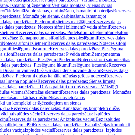
šana, izmantojot ģeneratoru
Vertikāla montāža, vienas sviras
rotīklu
Montāža pie sienas, darbināšana, izmantojot baterijas
Rezerves
paredzētas: Montāža pie sienas, darbināšana, izmantojot
 daļas paredzētas: Piederumi
Izlietnes maisītājiem
Rezerves daļas
s daļas paredzētas: Noteces sifoni izlietnēm
P veida sifoni
Rezerves
izlietnēm
Rezerves daļas paredzētas: Pudeļsifoni izlietnēm
Pudeļsifoni
paredzētas: Zemapmetuma sifoni
Izlietnes pieslēgumi
Rezerves daļas
i
Noteces sifoni izlietnēm
Rezerves daļas paredzētas: Noteces sifoni
lēgumi
Pieslēguma īscaurule
Rezerves daļas paredzētas: Pieslēguma
a sifoni
Rezerves daļas paredzētas: P veida sifoni
Zemapmetuma
s daļas paredzētas: Pieslēgumi
Piederumi
Noteces sifoni saimniecības
daļas paredzētas: Pieslēguma līkumi
Pieslēguma īscaurule
Rezerves
mi
Dušas un vannas
Dušas
Grīdas ūdens novade dušām
Rezerves daļas
edzētas: Piederumi dušas kanāliem
Dušas grīdas noteces
Rezerves
nas līmeņa noplūdes
Rezerves daļas paredzētas: Sienas līmeņa
es daļas paredzētas: Dušas paliktņi un dušas virsmas
Mākslīgā
dušas virsmas
Montāžas elementi
Rezerves daļas paredzētas: Montāžas
ovietošanas kārbas dušām
Nišas novietošanas
ti un komplekti ar šķērsstieņiem un sienas
m, d52
Rezerves daļas paredzētas: Kanalizācijas komplekti dušas
 vāciņa
Izplūdes vāciņš
Rezerves daļas paredzētas: Izplūdes
āciņu
Rezerves daļas paredzētas: Ar izplūdes vāciņu
Bez izplūdes
s paliktņiem, d90
Rezerves daļas paredzētas: Kanalizācijas komplekti
plūdes vāciņa
Izplūdes vāciņš
Rezerves daļas paredzētas: Izplūdes