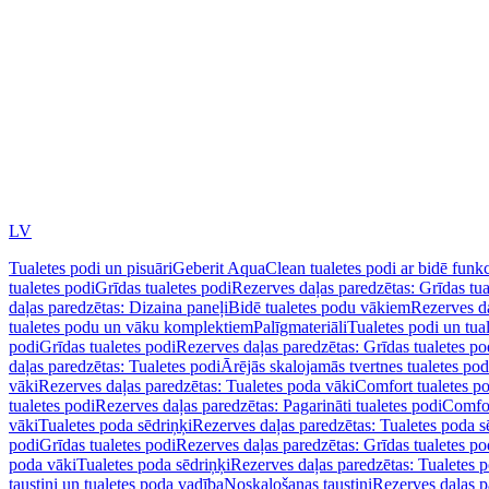
LV
Tualetes podi un pisuāri
Geberit AquaClean tualetes podi ar bidē funkc
tualetes podi
Grīdas tualetes podi
Rezerves daļas paredzētas: Grīdas tua
daļas paredzētas: Dizaina paneļi
Bidē tualetes podu vākiem
Rezerves da
tualetes podu un vāku komplektiem
Palīgmateriāli
Tualetes podi un tua
podi
Grīdas tualetes podi
Rezerves daļas paredzētas: Grīdas tualetes po
daļas paredzētas: Tualetes podi
Ārējās skalojamās tvertnes tualetes po
vāki
Rezerves daļas paredzētas: Tualetes poda vāki
Comfort tualetes p
tualetes podi
Rezerves daļas paredzētas: Pagarināti tualetes podi
Comfor
vāki
Tualetes poda sēdriņķi
Rezerves daļas paredzētas: Tualetes poda s
podi
Grīdas tualetes podi
Rezerves daļas paredzētas: Grīdas tualetes po
poda vāki
Tualetes poda sēdriņķi
Rezerves daļas paredzētas: Tualetes p
taustiņi un tualetes poda vadība
Noskalošanas taustiņi
Rezerves daļas p