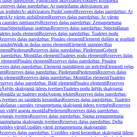
 daļas paredzētas: Pagriežams aktivizators
Apdares komplekti
ezerves daļas paredzētas: Ar pagriežamu aktivizatoru un
un ieplūdei
Ar aktivizatoru PushControl
Rezerves daļas paredzētas: Ar
trol
Ar vārstu aizbāžņiem
Rezerves daļas paredzētas: Ar vārstu
aurules pārtraucējs
Rezerves daļas paredzētas: Zemapmetuma
tēmas
Stiprināšanas sistēmas
Rezerves daļas paredzētas: Stiprināšanas
aletes podu elementi
Rezerves daļas paredzētas: Tualetes podu
Rezerves daļas paredzētas: Pisuāru elementi
Elementi dušām ar noplūdi
 vannām
Walk-in dušas sienu elementi
Elementi saimniecības
ementi
Piederumi
Rezerves daļas paredzētas: Piederumi
Geberit
 paredzētas: Montāžas elementi
Tualetes podu elementi
Rezerves daļas
 elementi
Pisuāru elementi
Rezerves daļas paredzētas: Pisuāru
rves daļas paredzētas: Elementi maisītājiem un ierīcēm
Elementi veļas
umi
Rezerves daļas paredzētas: Piederumi
Piederumi
Rezerves daļas
s elementi
Rezerves daļas paredzētas: Montāžas elementi
Tualetes
zerves daļas paredzētas: Bidē elementi
Pisuāru elementi
Rezerves
m
Ārējās skalojamā ūdens tvertnes
Tualetes podu ārējās skalojamā
Montāža uz tualetes poda
Augstu iekārts
Rezerves daļas paredzētas:
 tvertnes no sanitārās keramikas
Rezerves daļas paredzētas: Tualetes
alošanas caurules virsapmetuma skalojamā ūdens tvertnēm
Rezerves
un vidēji augsta montāža
Piederumi
Rezerves daļas paredzētas:
jamās tvertnes
Rezerves daļas paredzētas: Sigma zemapmetuma
mapmetuma skalojamās tvertnes
Rezerves daļas paredzētas: Delta
pildes vārsti
Uzpildes vārsti zemapmetuma skalojamām
Rezerves daļas paredzētas: Uzpildes vārsti keramikas skalojamā ūdens