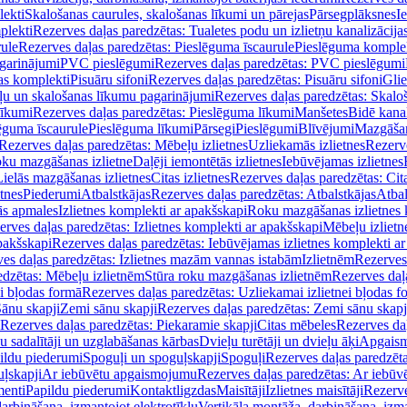
lekti
Skalošanas caurules, skalošanas līkumi un pārejas
Pārsegplāksnes
I
plekti
Rezerves daļas paredzētas: Tualetes podu un izlietņu kanalizācija
rule
Rezerves daļas paredzētas: Pieslēguma īscaurule
Pieslēguma komple
agarinājumi
PVC pieslēgumi
Rezerves daļas paredzētas: PVC pieslēgumi
jas komplekti
Pisuāru sifoni
Rezerves daļas paredzētas: Pisuāru sifoni
Glie
ļu un skalošanas līkumu pagarinājumi
Rezerves daļas paredzētas: Skalo
līkumi
Rezerves daļas paredzētas: Pieslēguma līkumi
Manšetes
Bidē kanal
ēguma īscaurule
Pieslēguma līkumi
Pārsegi
Pieslēgumi
Blīvējumi
Mazgāšan
Rezerves daļas paredzētas: Mēbeļu izlietnes
Uzliekamās izlietnes
Rezerve
oku mazgāšanas izlietne
Daļēji iemontētās izlietnes
Iebūvējamas izlietnes
Lielās mazgāšanas izlietnes
Citas izlietnes
Rezerves daļas paredzētas: Cita
etnes
Piederumi
Atbalstkājas
Rezerves daļas paredzētas: Atbalstkājas
Atbal
ās apmales
Izlietnes komplekti ar apakšskapi
Roku mazgāšanas izlietnes 
erves daļas paredzētas: Izlietnes komplekti ar apakšskapi
Mēbeļu izlietn
pakšskapi
Rezerves daļas paredzētas: Iebūvējamas izlietnes komplekti a
es daļas paredzētas: Izlietnes mazām vannas istabām
Izlietnēm
Rezerves 
edzētas: Mēbeļu izlietnēm
Stūra roku mazgāšanas izlietnēm
Rezerves daļ
ei bļodas formā
Rezerves daļas paredzētas: Uzliekamai izlietnei bļodas f
Sānu skapji
Zemi sānu skapji
Rezerves daļas paredzētas: Zemi sānu skapj
Rezerves daļas paredzētas: Piekaramie skapji
Citas mēbeles
Rezerves daļ
u sadalītāji un uzglabāšanas kārbas
Dvieļu turētāji un dvieļu āķi
Apgaism
ildu piederumi
Spoguļi un spoguļskapji
Spoguļi
Rezerves daļas paredzēta
uļskapji
Ar iebūvētu apgaismojumu
Rezerves daļas paredzētas: Ar iebū
enti
Papildu piederumi
Kontaktligzdas
Maisītāji
Izlietnes maisītāji
Rezerve
arbināšana, izmantojot elektrotīklu
Vertikāla montāža, darbināšana, izma