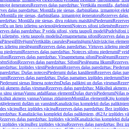
ntojot ģeneratoru
Rezerves daļas paredzētas: Vertikāla montāža, darbinā
ves daļas paredzētas: Montāža pie sienas, darbināšana, izmantojot elekt
s
Montāža pie sienas, darbināšana, izmantojot ģeneratoru
Rezerves daļas 
redzētas: Montāža pie sienas, divu rokturu maisītājs
Piederumi
Rezerves
erīču un lieto izlietņu savienotājelementi
Noteces sifoni izlietnēm
Rezerve
rves daļas paredzētas: P veida sifoni, vietu taupoši modeļi
Pudeļsifoni 
 izlietnēm, vietu taupošs modelis
Zemapmetuma sifoni
Rezerves daļas 
i
Pārsegi
Blīvējumi
Vertikālās caurules
Pagarinājumi
Aktivizācijas element
es izlietņu pieslēgumi
Rezerves daļas paredzētas: Virtuves izlietņu pies
nu piederumi
Rezerves daļas paredzētas: Noteces sifonu piederumi
P veid
ifoni
Rezerves daļas paredzētas: Virsapmetuma sifoni
Pieslēgumi
Rezerve
tnēm
Sifoni
Rezerves daļas paredzētas: Sifoni
Pieslēguma līkumi
Rezerves 
redzētas: Izplūdes vārsti
Piederumi
Rezerves daļas paredzētas: Piederu
 paredzētas: Dušas noteces
Piederumi dušas kanāliem
Rezerves daļas par
rumi
Rezerves daļas paredzētas: Dušas pamatnes izplūdes piederumi
Sie
 Piederumi sienas līmeņa notecēm
Dušas paliktņi un dušas virsmas
Rezerv
gā akmens dušas virsmas
Rezerves daļas paredzētas: Mākslīgā akmens 
s sānu sienas
Vannu atdalīšanas elementi
Dušas durvis
Piederumi
Nišas n
kslīgā akmens vannas
Vannas zīdaiņiem
Montāžas elementi
Kāju komplek
otājelementi dušām un vannām
Kanalizācijas komplekti dušas paliktņie
ūdes vāciņu
Bez izplūdes vāciņa
Rezerves daļas paredzētas: Bez izplūdes
aredzētas: Kanalizācijas komplekti dušas paliktņiem, d62
Ar izplūdes v
Rezerves daļas paredzētas: Izplūdes vāciņš
Kanalizācijas komplekti duša
r izplūdes vāciņu
Bez izplūdes vāciņa
Rezerves daļas paredzētas: Bez iz