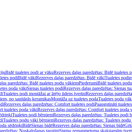
iju
Bidē tualetes podi ar vāku
Rezerves daļas paredzētas: Bidē tualetes 
letes podi
Bidē vāki
Rezerves daļas paredzētas: Bidē vāki
Tualetes podi
ļas paredzētas: Bidē tualetes podu vākiem
Piederumi
Bidē tualetes pod
letes poda vāki
Sienas tualetes podi
Rezerves daļas paredzētas: Sienas tu
di
Tualetes podi montāžai ar ārējo ūdens tvertni
Rezerves daļas paredzēta
diem, no sanitārās keramikas
Montāža uz tualetes poda
Tualetes poda vāk
odi
Rezerves daļas paredzētas: Comfort tualetes podi
Paaugstināti tualete
t tualetes poda vāki
Rezerves daļas paredzētas: Comfort tualetes poda 
ēdriņķi
Tualetes podi bērniem
Rezerves daļas paredzētas: Tualetes podi 
di
Tualetes podu vāki bērniem
Rezerves daļas paredzētas: Tualetes podu
oda sēdriņķi
Bidē
Sienas bidē
Rezerves daļas paredzētas: Sienas bidē
Grī
aredzētas: Noskalošanas taustiņi
Sigma zemapmetuma skalojamām tver