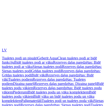
LV
Tualetes podi un pisuāri
Geberit AquaClean tualetes podi ar bidē
funkciju
Bidē tualetes podi ar vāku
Rezerves daļas paredzētas: Bidē
tualetes podi ar vāku
Sienas tualetes podi
Rezerves daļas paredzētas:
Sienas tualetes podi
Grīdas tualetes podi
Rezerves daļas paredzētas:
Grīdas tualetes podi
Bidē vāki
Rezerves daļas paredzētas: Bidē
vāki
Tualetes podiem
Rezerves daļas paredzētas: Tualetes
podiem
Dizaina paneļi
Rezerves daļas paredzētas: Dizaina paneļi
Bidē
tualetes podu vākiem
Rezerves daļas paredzētas: Bidē tualetes podu
vākiem
Piederumi
Bidē tualetes podu un vāku komplektiem
Bidē
tualetes podu vākiem
Bidē vāku un bidē tualetes podu un vāku
komplektiem
Palīgmateriāli
Tualetes podi un tualetes poda vāki
Sienas
tualetes podi
Rezerves daļas paredzētas: Sienas tualetes podi
Tualetes