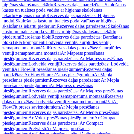
higiēnas skalošanas iekārtu
Rezerves daļas paredzētas: Skalošanas
kastes un tualetes poda vadība ar higiēnas skalošanas
iekārtu
Higiēnas moduļi
Rezerves daļas paredzētas: Higiēnas
moduļi
Skalošanas kastu un tualetes poda vadības ar higiēnas
skalošanas iekārtu piederumi
Rezerves daļas paredzētas: Skalošanas
kastu un tualetes poda vadības ar higiēnas skalošanas iekārtu
piederumi
Barošanas bloki
Rezerves daļas paredzētas: Barošanas
bloki
Tīkla komponenti
Lodveida ventiļi
Caurplūdes ventiļi
zemapmetuma montāžai
Rezerves daļas paredzētas: Caurplūdes
ventiļi zemapmetuma montāžai
Ar Mapress presēšanas
pieslēgumiem
Rezerves daļas paredzētas: Ar Mapress presēšanas
pieslēgumiem
Lodveida ventiļi
Rezerves daļas paredzētas: Lodveida
ventiļi
Ar FlowFit presēšanas pieslēgumiem
Rezerves daļas
paredzētas: Ar FlowFit presēšanas pieslēgumiem
Ar Mepla
presēšanas pieslēgumiem
Rezerves daļas paredzētas: Ar Mepla
presēšanas pieslēgumiem
Ar Mapress presēšanas
pieslēgumiem
Rezerves daļas paredzētas: Ar Mapress presēšanas
pieslēgumiem
Lodveida ventiļi zemapmetuma montāžai
Rezerves
daļas paredzētas: Lodveida ventiļi zemapmetuma montāžai
Ar
FlowFit preses savienojumiem
Ar Mepla presēšanas
pieslēgumiem
Rezerves daļas paredzētas: Ar Mepla presēšanas
pieslēgumiem
Ar Volex presēšanas pieslēgumiem
Ar Compact
pieslēgumiem
Rezerves daļas paredzētas: Ar Compact
pieslēgumiem
Pretvārsti
Ar Mapress presēšanas
pieslēgumiem
Apsildes atgaisošanas vārsti
Ātrās atgaisošanas