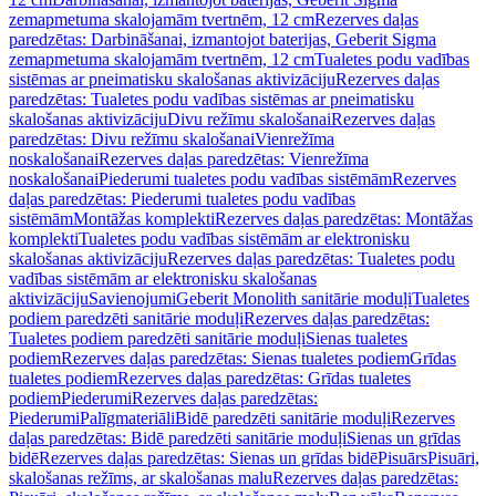
zemapmetuma skalojamām tvertnēm, 12 cm
Rezerves daļas
paredzētas: Darbināšanai, izmantojot baterijas, Geberit Sigma
zemapmetuma skalojamām tvertnēm, 12 cm
Tualetes podu vadības
sistēmas ar pneimatisku skalošanas aktivizāciju
Rezerves daļas
paredzētas: Tualetes podu vadības sistēmas ar pneimatisku
skalošanas aktivizāciju
Divu režīmu skalošanai
Rezerves daļas
paredzētas: Divu režīmu skalošanai
Vienrežīma
noskalošanai
Rezerves daļas paredzētas: Vienrežīma
noskalošanai
Piederumi tualetes podu vadības sistēmām
Rezerves
daļas paredzētas: Piederumi tualetes podu vadības
sistēmām
Montāžas komplekti
Rezerves daļas paredzētas: Montāžas
komplekti
Tualetes podu vadības sistēmām ar elektronisku
skalošanas aktivizāciju
Rezerves daļas paredzētas: Tualetes podu
vadības sistēmām ar elektronisku skalošanas
aktivizāciju
Savienojumi
Geberit Monolith sanitārie moduļi
Tualetes
podiem paredzēti sanitārie moduļi
Rezerves daļas paredzētas:
Tualetes podiem paredzēti sanitārie moduļi
Sienas tualetes
podiem
Rezerves daļas paredzētas: Sienas tualetes podiem
Grīdas
tualetes podiem
Rezerves daļas paredzētas: Grīdas tualetes
podiem
Piederumi
Rezerves daļas paredzētas:
Piederumi
Palīgmateriāli
Bidē paredzēti sanitārie moduļi
Rezerves
daļas paredzētas: Bidē paredzēti sanitārie moduļi
Sienas un grīdas
bidē
Rezerves daļas paredzētas: Sienas un grīdas bidē
Pisuārs
Pisuāri,
skalošanas režīms, ar skalošanas malu
Rezerves daļas paredzētas: