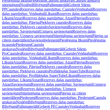
Pieslēguma līkumi
Piederumi
Cauruļu apskavas
Cauruļu apskavu
stiprinājumi
Noslēgi
Blīvējumi
Palīgmateriāli
Geberit Silent-
PP
Caurules
Rezerves daļas paredzētas: Caurules
Veidgabali
Rezerves
daļas paredzētas: Veidgabali
Līkumi
Rezerves daļas paredzētas:
Līkumi
Atzari
Rezerves daļas paredzētas: Atzari
Pārejas
Rezerves
daļas paredzētas: Pārejas
Piekļuves caurules
Rezerves daļas
paredzētas: Piekļuves caurules
Savienojumi
Rezerves daļas
paredzētas: Savienojumi
Uzmavu savienojumi
Rezerves daļas
paredzētas: Uzmavu savienojumi
Stiprinājuma savienojumi
Pārejas uz
citiem materiāliem
Savienotājelementi
Pieslēguma līkumi
Pieslēguma
īscaurule
Piederumi
Cauruļu
apskavas
Noslēgi
Blīvējumi
Palīgmateriāli
Geberit Silent-
Pro
Caurules
Rezerves daļas paredzētas: Caurules
Veidgabali
Rezerves
daļas paredzētas: Veidgabali
Līkumi
Rezerves daļas paredzētas:
Līkumi
Atzari
Rezerves daļas paredzētas: Atzari
Pārejas
Rezerves
daļas paredzētas: Pārejas
Piekļuves caurules
Rezerves daļas
paredzētas: Piekļuves caurules
Profildetaļas SuperTube
Rezerves
daļas paredzētas: Profildetaļas SuperTube
Līkumi
Rezerves daļas
paredzētas: Līkumi
Atzari
Rezerves daļas paredzētas:
Atzari
Savienojumi
Rezerves daļas paredzētas: Savienojumi
Uzmavu
savienojumi
Rezerves daļas paredzētas: Uzmavu
savienojumi
Stiprinājuma savienojumi
Pārejas uz citiem
materiāliem
Piederumi
Rezerves daļas paredzētas: Piederumi
Cauruļu
apskavas
Noslēgi
Blīvējumi
Rezerves daļas paredzētas:
Blīvējumi
Palīgmateriāli
Geberit PE
Caurules
Veidgabali
Rezerves