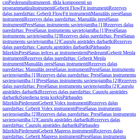
cm
Piederumi
Instrumenti, tīkla komponenti un
programmatūra
Instrumenti
Geberit FlowFit instrumenti
Rezerves
daļas paredzētas: Geberit FlowFit instrumenti
Manuālās presēšanas
instrumenti
Rezerves daļas paredzētas: Manuālās presēšanas
instrumenti
Presēšanas instrumentu savietojamība [1]
Rezerves daļas
paredzētas: Presēšanas instrumentu savietojamība [1]
Presēšanas
instrumentu savietojamība [2]
Rezerves daļas paredzētas: Presēšanas
instrumentu savietojamība [2]
Cauruļu apstrādes darbarīki
Rezerves
daļas paredzētas: Cauruļu apstrādes darbarīki
Pārbaudes
līdzeklis
Presēšanas ierīces ar instrumentiem
Piederumi
Geberit Mepla
instrumenti
Rezerves daļas paredzētas: Geberit Mepla
instrumenti
Manuālās presēšanas instrumenti
Rezerves daļas
paredzētas: Manuālās presēšanas instrumenti
Presēšanas instrumentu
savienojamība [1]
Rezerves daļas paredzētas: Presēšanas instrumentu
savienojamība [1]
Presēšanas instrumentu savienojamība [2]
Rezerves
daļas paredzētas: Presēšanas instrumentu savienojamība [2]
Cauruļu
apstrādes darbarīki
Rezerves daļas paredzētas: Cauruļu apstrādes
darbarīki
Spiediena testa korķis
Pārbaudes
līdzeklis
Piederumi
Geberit Volex instrumenti
Rezerves daļas
paredzētas: Geberit Volex instrumenti
Presēšanas instrumentu
savienojamība [2]
Rezerves daļas paredzētas: Presēšanas instrumentu
savienojamība [2]
Cauruļu apstrādes darbarīki
Rezerves daļas
paredzētas: Cauruļu apstrādes darbarīki
Pārbaudes
līdzeklis
Piederumi
Geberit Mapress instrumenti
Rezerves daļas
paredzētas: Geberit Mapress instrumenti
Presēšanas instrumentu