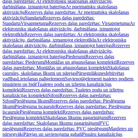
daļas paredzētas: Ar elektronisku skalošanas aktivizāciju,
darbināšana, izmantojot baterijas
Ar pneimatisku skalošanas
aktivizāciju
Rezerves daļas paredzētas: Ar pneimatisku skalošanas
aktivizāciju
Standarta
Rezerves daļas paredzētas:
Standarta
Virsapmetuma
Rezerves daļas paredzētas: Virsapmetuma
Ar
elektronisku skalošanas aktivizāciju, darbināšana, izmantojot
elektrotīklu
Rezerves daļas paredzētas: Ar elektronisku skalošanas
aktivizāciju, darbināšana, izmantojot elektrotīklu
Ar elektronisku
skalošanas aktivizāciju, darbināšana, izmantojot baterijas
Rezerves
daļas paredzētas: Ar elektronisku skalošanas aktivizāciju,
darbināšana, izmantojot baterijas
Piederumi
Rezerves daļas
paredzētas: Piederumi
Montāžas un atjaunošanas komplekti
Rezerves
daļas paredzētas: Montāžas un atjaunošanas komplekti
Skalošanas
caurules, skalošanas līkumi un pārejas
Pārsegplāksnes
Iebūvētas
vadības
Lietošanas palīgelementi
Savienotājelementi tualetes podiem,
pisuāriem un bidē
Tualetes podu un izlietņu kanalizācijas
komplekti
Rezerves daļas paredzētas: Tualetes podu un izlietņu
kanalizācijas komplekti
Sifoni
Rezerves daļas paredzētas:
Sifoni
Pieslēguma līkumi
Rezerves daļas paredzētas: Pieslēguma
līkumi
Pieslēguma īscaurule
Rezerves daļas paredzētas: Pieslēguma
īscaurule
Pieslēguma komplekti
Rezerves daļas paredzētas:
Pieslēguma komplekti
Skalošanas līkumu pagarinājumi
Rezerves
daļas paredzētas: Skalošanas līkumu pagarinājumi
PVC
pieslēgumi
Rezerves daļas paredzētas: PVC pieslēgumi
Manšetes un
pārsegvāki
Pārejas un savienojuma gabali
Pisuāru kanalizācijas