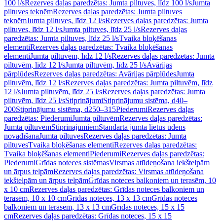
100 l/s
Rezerves daļas paredzētas: Jumta piltuves, līdz 100 l/s
Jumta
piltuves teknēm
Rezerves daļas paredzētas: Jumta piltuves
teknēm
Jumta piltuves, līdz 12 l/s
Rezerves daļas paredzētas: Jumta
piltuves, līdz 12 l/s
Jumta piltuves, līdz 25 l/s
Rezerves daļas
paredzētas: Jumta piltuves, līdz 25 l/s
Tvaika bloķēšanas
elementi
Rezerves daļas paredzētas: Tvaika bloķēšanas
elementi
Jumta piltuvēm, līdz 12 l/s
Rezerves daļas paredzētas: Jumta
piltuvēm, līdz 12 l/s
Jumta piltuvēm, līdz 25 l/s
Avārijas
pārplūdes
Rezerves daļas paredzētas: Avārijas pārplūdes
Jumta
piltuvēm, līdz 12 l/s
Rezerves daļas paredzētas: Jumta piltuvēm, līdz
12 l/s
Jumta piltuvēm, līdz 25 l/s
Rezerves daļas paredzētas: Jumta
piltuvēm, līdz 25 l/s
Stiprinājumi
Stiprinājumu sistēma, d40–
200
Stiprinājumu sistēma, d250–315
Piederumi
Rezerves daļas
paredzētas: Piederumi
Jumta piltuvēm
Rezerves daļas paredzētas:
Jumta piltuvēm
Stiprinājumiem
Standarta jumta lietus ūdens
novadīšana
Jumta piltuves
Rezerves daļas paredzētas: Jumta
piltuves
Tvaika bloķēšanas elementi
Rezerves daļas paredzētas:
Tvaika bloķēšanas elementi
Piederumi
Rezerves daļas paredzētas:
Piederumi
Grīdas noteces sistēmas
Virsmas atūdeņošana iekštelpām
un ārpus telpām
Rezerves daļas paredzētas: Virsmas atūdeņošana
iekštelpām un ārpus telpām
Grīdas noteces balkoniem un terasēm, 10
x 10 cm
Rezerves daļas paredzētas: Grīdas noteces balkoniem un
terasēm, 10 x 10 cm
Grīdas noteces, 13 x 13 cm
Grīdas noteces
balkoniem un terasēm, 13 x 13 cm
Grīdas noteces, 15 x 15
cm
Rezerves daļas paredzētas: Grīdas noteces, 15 x 15