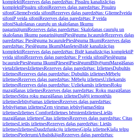
komplekti
Rezerves daļas paredzētas: Pisuāru kanalizācijas
komplekti
Pisuāru sifoni
Rezerves daļas paredzētas: Pisuāru
sifoni
Gliemežveida sifoni
Rezerves daļas paredzētas: Gliemežveida
sifoni
P veida sifoni
Rezerves daļas paredzētas: P veida
sifoni
Skalošanas cauruļu un skalošanas līkumu
pagarinājumi
Rezerves daļas paredzētas: Skalošanas cauruļu un
skalošanas līkumu pagarinājumi
Pieslēguma īscaurule
Rezerves daļas
paredzētas: Pieslēguma īscaurule
Pieslēguma līkumi
Rezerves daļas
paredzētas: Pieslēguma līkumi
Manšetes
Bidē kanalizācijas
komplekti
Rezerves daļas paredzētas: Bidē kanalizācijas komplekti
P
veida sifoni
Rezerves daļas paredzētas: P veida sifoni
Pieslēguma
īscaurule
Pieslēguma līkumi
Pārsegi
Pieslēgumi
Blīvējumi
Mazgāšanas
vieta
Izlietnes
Izlietnes
Rezerves daļas paredzētas: Izlietnes
Dubultās
izlietnes
Rezerves daļas paredzētas: Dubultās izlietnes
Mēbeļu
izlietnes
Rezerves daļas paredzētas: Mēbeļu izlietnes
Uzliekamās
izlietnes
Rezerves daļas paredzētas: Uzliekamās izlietnes
Roku
mazgāšanas izlietnes
Rezerves daļas paredzētas: Roku mazgāšanas
izlietnes
Stūra roku mazgāšanas izlietne
Daļēji iemontētās
izlietnes
Iebūvējamas izlietnes
Rezerves daļas paredzētas:
Iebūvējamas izlietnes
Zem virsmas iebūvējamas
Stūra
izlietnes
Izlietnes Comfort
Izlietnes bērniem
Izlietnes
Lielās
mazgāšanas izlietnes
Citas izlietnes
Rezerves daļas paredzētas: Citas
izlietnes
Lietās izlietnes
Rezerves daļas paredzētas: Lietās
izlietnes
Izlietnes
Daudzfunkciju izlietnes
Ģipša izlietne
Klašu telpu
izlietnes
Piederumi
Atbalstkājas
Rezerves daļas paredzētas: