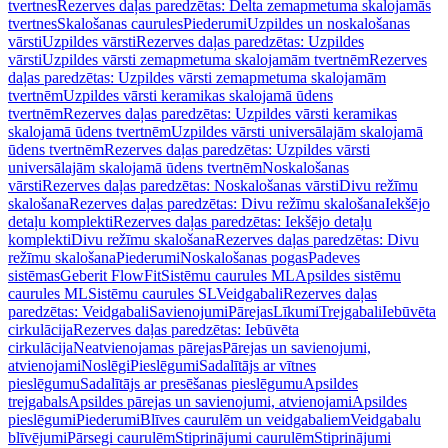
tvertnes
Rezerves daļas paredzētas: Delta zemapmetuma skalojamās
tvertnes
Skalošanas caurules
Piederumi
Uzpildes un noskalošanas
vārsti
Uzpildes vārsti
Rezerves daļas paredzētas: Uzpildes
vārsti
Uzpildes vārsti zemapmetuma skalojamām tvertnēm
Rezerves
daļas paredzētas: Uzpildes vārsti zemapmetuma skalojamām
tvertnēm
Uzpildes vārsti keramikas skalojamā ūdens
tvertnēm
Rezerves daļas paredzētas: Uzpildes vārsti keramikas
skalojamā ūdens tvertnēm
Uzpildes vārsti universālajām skalojamā
ūdens tvertnēm
Rezerves daļas paredzētas: Uzpildes vārsti
universālajām skalojamā ūdens tvertnēm
Noskalošanas
vārsti
Rezerves daļas paredzētas: Noskalošanas vārsti
Divu režīmu
skalošana
Rezerves daļas paredzētas: Divu režīmu skalošana
Iekšējo
detaļu komplekti
Rezerves daļas paredzētas: Iekšējo detaļu
komplekti
Divu režīmu skalošana
Rezerves daļas paredzētas: Divu
režīmu skalošana
Piederumi
Noskalošanas pogas
Padeves
sistēmas
Geberit FlowFit
Sistēmu caurules ML
Apsildes sistēmu
caurules ML
Sistēmu caurules SL
Veidgabali
Rezerves daļas
paredzētas: Veidgabali
Savienojumi
Pārejas
Līkumi
Trejgabali
Iebūvēta
cirkulācija
Rezerves daļas paredzētas: Iebūvēta
cirkulācija
Neatvienojamas pārejas
Pārejas un savienojumi,
atvienojami
Noslēgi
Pieslēgumi
Sadalītājs ar vītnes
pieslēgumu
Sadalītājs ar presēšanas pieslēgumu
Apsildes
trejgabals
Apsildes pārejas un savienojumi, atvienojami
Apsildes
pieslēgumi
Piederumi
Blīves caurulēm un veidgabaliem
Veidgabalu
blīvējumi
Pārsegi caurulēm
Stiprinājumi caurulēm
Stiprinājumi