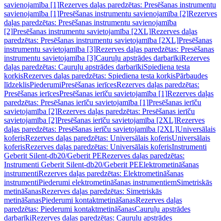
savienojamība [1]
Rezerves daļas paredzētas: Presēšanas instrumentu
savienojamība [1]
Presēšanas instrumentu savienojamība [2]
Rezerves
daļas paredzētas: Presēšanas instrumentu savienojamība
[2]
Presēšanas instrumentu savietojamība [2XL]
Rezerves daļas
paredzētas: Presēšanas instrumentu savietojamība [2XL]
Presēšanas
instrumentu savietojamība [3]
Rezerves daļas paredzētas: Presēšanas
instrumentu savietojamība [3]
Cauruļu apstrādes darbarīki
Rezerves
daļas paredzētas: Cauruļu apstrādes darbarīki
Spiediena testa
korķis
Rezerves daļas paredzētas: Spiediena testa korķis
Pārbaudes
līdzeklis
Piederumi
Presēšanas ierīces
Rezerves daļas paredzētas:
Presēšanas ierīces
Presēšanas ierīču savietojamība [1]
Rezerves daļas
paredzētas: Presēšanas ierīču savietojamība [1]
Presēšanas ierīču
savietojamība [2]
Rezerves daļas paredzētas: Presēšanas ierīču
savietojamība [2]
Presēšanas ierīču savietojamība [2XL]
Rezerves
daļas paredzētas: Presēšanas ierīču savietojamība [2XL]
Universālais
koferis
Rezerves daļas paredzētas: Universālais koferis
Universālais
koferis
Rezerves daļas paredzētas: Universālais koferis
Instrumenti
Geberit Silent-db20/Geberit PE
Rezerves daļas paredzētas:
Instrumenti Geberit Silent-db20/Geberit PE
Elektrometināšanas
instrumenti
Rezerves daļas paredzētas: Elektrometināšanas
instrumenti
Piederumi elektrometināšanas instrumentiem
Simetriskās
metināšanas
Rezerves daļas paredzētas: Simetriskās
metināšanas
Piederumi kontaktmetināšanas
Rezerves daļas
paredzētas: Piederumi kontaktmetināšanas
Cauruļu apstrādes
darbarīki
Rezerves daļas paredzētas: Cauruļu apstrādes