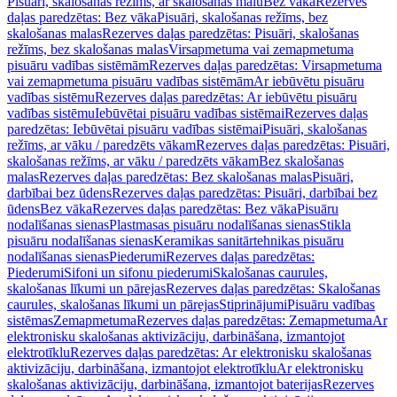
Pisuāri, skalošanas režīms, ar skalošanas malu
Bez vāka
Rezerves
daļas paredzētas: Bez vāka
Pisuāri, skalošanas režīms, bez
skalošanas malas
Rezerves daļas paredzētas: Pisuāri, skalošanas
režīms, bez skalošanas malas
Virsapmetuma vai zemapmetuma
pisuāru vadības sistēmām
Rezerves daļas paredzētas: Virsapmetuma
vai zemapmetuma pisuāru vadības sistēmām
Ar iebūvētu pisuāru
vadības sistēmu
Rezerves daļas paredzētas: Ar iebūvētu pisuāru
vadības sistēmu
Iebūvētai pisuāru vadības sistēmai
Rezerves daļas
paredzētas: Iebūvētai pisuāru vadības sistēmai
Pisuāri, skalošanas
režīms, ar vāku / paredzēts vākam
Rezerves daļas paredzētas: Pisuāri,
skalošanas režīms, ar vāku / paredzēts vākam
Bez skalošanas
malas
Rezerves daļas paredzētas: Bez skalošanas malas
Pisuāri,
darbībai bez ūdens
Rezerves daļas paredzētas: Pisuāri, darbībai bez
ūdens
Bez vāka
Rezerves daļas paredzētas: Bez vāka
Pisuāru
nodalīšanas sienas
Plastmasas pisuāru nodalīšanas sienas
Stikla
pisuāru nodalīšanas sienas
Keramikas sanitārtehnikas pisuāru
nodalīšanas sienas
Piederumi
Rezerves daļas paredzētas:
Piederumi
Sifoni un sifonu piederumi
Skalošanas caurules,
skalošanas līkumi un pārejas
Rezerves daļas paredzētas: Skalošanas
caurules, skalošanas līkumi un pārejas
Stiprinājumi
Pisuāru vadības
sistēmas
Zemapmetuma
Rezerves daļas paredzētas: Zemapmetuma
Ar
elektronisku skalošanas aktivizāciju, darbināšana, izmantojot
elektrotīklu
Rezerves daļas paredzētas: Ar elektronisku skalošanas
aktivizāciju, darbināšana, izmantojot elektrotīklu
Ar elektronisku
skalošanas aktivizāciju, darbināšana, izmantojot baterijas
Rezerves