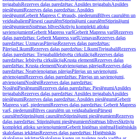
trejgabals
Rezerves daļas paredzētas: Apsildes trejgabals
Apsildes
pieslēgumi
Rezerves daļas paredzētas: Apsildes
pieslēgumi
Geberit Mapress C tērauds, piederumi
Blīves caurulēm un
veidgabaliem
Pārsegi caurulēm
Stiprinājumi caurulēm
Stiprinājumi
pieslēgumiem
Sistēmas blīves
Skrūvju komplekti atloku
savienojumiem
Geberit Mapress varš
Geberit Mapress varš
Rezerves
daļas paredzētas: Geberit Mapress varš
Uzmavas
Rezerves daļas
paredzētas: Uzmavas
Pārejas
Rezerves daļas paredzētas:
Pārejas
Līkumi
Rezerves daļas paredzētas: Līkumi
Trejgabali
Rezerves
daļas paredzētas: Trejgabali
Iebūvēta cirkulācija
Rezerves daļas
paredzētas: Iebūvēta cirkulācija
Krusta elementi
Rezerves daļas
paredzētas: Krusta elementi
Neatvienojamas pārejas
Rezerves daļas
paredzētas: Neatvienojamas pārejas
Pārejas un savienojumi,
atvienojami
Rezerves daļas paredzētas: Pārejas un savienojumi,
atvienojami
Noslēgi
Rezerves daļas paredzētas:
Noslēgi
Pieslēgumi
Rezerves daļas paredzētas: Pieslēgumi
Apsildes
trejgabals
Rezerves daļas paredzētas: Apsildes trejgabals
Apsildes
pieslēgumi
Rezerves daļas paredzētas: Apsildes pieslēgumi
Geberit
Mapress varš, piederumi
Rezerves daļas paredzētas: Geberit Mapress
varš, piederumi
Blīves caurulēm un veidgabaliem
Pārsegi
caurulēm
Stiprinājumi caurulēm
Stiprinājumi pieslēgumiem
Rezerves
daļas paredzētas: Stiprinājumi pieslēgumiem
Sistēmas blīves
Skrūvju
komplekti atloku savienojumiem
Geberit higiēnas sistēma
Higiēniskās
skalošanas iekārtas
Rezerves daļas paredzētas: Higiēniskās
skalošanas iekārtas
Skalošanas kastes un tualetes poda vadība ar