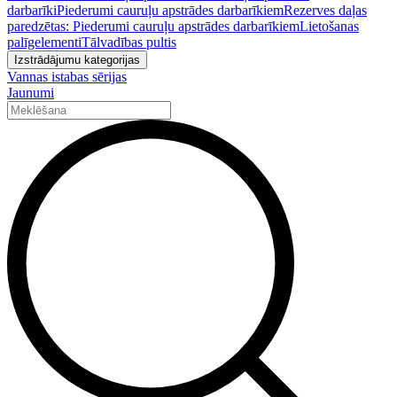
darbarīki
Piederumi cauruļu apstrādes darbarīkiem
Rezerves daļas
paredzētas: Piederumi cauruļu apstrādes darbarīkiem
Lietošanas
palīgelementi
Tālvadības pultis
Izstrādājumu kategorijas
Vannas istabas sērijas
Jaunumi