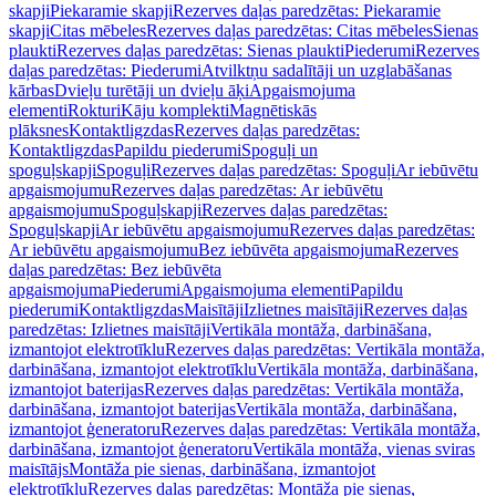
skapji
Piekaramie skapji
Rezerves daļas paredzētas: Piekaramie
skapji
Citas mēbeles
Rezerves daļas paredzētas: Citas mēbeles
Sienas
plaukti
Rezerves daļas paredzētas: Sienas plaukti
Piederumi
Rezerves
daļas paredzētas: Piederumi
Atvilktņu sadalītāji un uzglabāšanas
kārbas
Dvieļu turētāji un dvieļu āķi
Apgaismojuma
elementi
Rokturi
Kāju komplekti
Magnētiskās
plāksnes
Kontaktligzdas
Rezerves daļas paredzētas:
Kontaktligzdas
Papildu piederumi
Spoguļi un
spoguļskapji
Spoguļi
Rezerves daļas paredzētas: Spoguļi
Ar iebūvētu
apgaismojumu
Rezerves daļas paredzētas: Ar iebūvētu
apgaismojumu
Spoguļskapji
Rezerves daļas paredzētas:
Spoguļskapji
Ar iebūvētu apgaismojumu
Rezerves daļas paredzētas:
Ar iebūvētu apgaismojumu
Bez iebūvēta apgaismojuma
Rezerves
daļas paredzētas: Bez iebūvēta
apgaismojuma
Piederumi
Apgaismojuma elementi
Papildu
piederumi
Kontaktligzdas
Maisītāji
Izlietnes maisītāji
Rezerves daļas
paredzētas: Izlietnes maisītāji
Vertikāla montāža, darbināšana,
izmantojot elektrotīklu
Rezerves daļas paredzētas: Vertikāla montāža,
darbināšana, izmantojot elektrotīklu
Vertikāla montāža, darbināšana,
izmantojot baterijas
Rezerves daļas paredzētas: Vertikāla montāža,
darbināšana, izmantojot baterijas
Vertikāla montāža, darbināšana,
izmantojot ģeneratoru
Rezerves daļas paredzētas: Vertikāla montāža,
darbināšana, izmantojot ģeneratoru
Vertikāla montāža, vienas sviras
maisītājs
Montāža pie sienas, darbināšana, izmantojot
elektrotīklu
Rezerves daļas paredzētas: Montāža pie sienas,