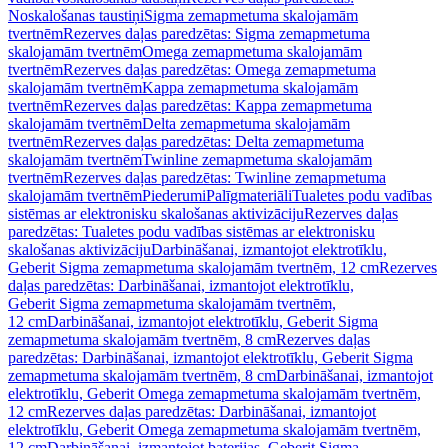
Noskalošanas taustiņi
Sigma zemapmetuma skalojamām
tvertnēm
Rezerves daļas paredzētas: Sigma zemapmetuma
skalojamām tvertnēm
Omega zemapmetuma skalojamām
tvertnēm
Rezerves daļas paredzētas: Omega zemapmetuma
skalojamām tvertnēm
Kappa zemapmetuma skalojamām
tvertnēm
Rezerves daļas paredzētas: Kappa zemapmetuma
skalojamām tvertnēm
Delta zemapmetuma skalojamām
tvertnēm
Rezerves daļas paredzētas: Delta zemapmetuma
skalojamām tvertnēm
Twinline zemapmetuma skalojamām
tvertnēm
Rezerves daļas paredzētas: Twinline zemapmetuma
skalojamām tvertnēm
Piederumi
Palīgmateriāli
Tualetes podu vadības
sistēmas ar elektronisku skalošanas aktivizāciju
Rezerves daļas
paredzētas: Tualetes podu vadības sistēmas ar elektronisku
skalošanas aktivizāciju
Darbināšanai, izmantojot elektrotīklu,
Geberit Sigma zemapmetuma skalojamām tvertnēm, 12 cm
Rezerves
daļas paredzētas: Darbināšanai, izmantojot elektrotīklu,
Geberit Sigma zemapmetuma skalojamām tvertnēm,
12 cm
Darbināšanai, izmantojot elektrotīklu, Geberit Sigma
zemapmetuma skalojamām tvertnēm, 8 cm
Rezerves daļas
paredzētas: Darbināšanai, izmantojot elektrotīklu, Geberit Sigma
zemapmetuma skalojamām tvertnēm, 8 cm
Darbināšanai, izmantojot
elektrotīklu, Geberit Omega zemapmetuma skalojamām tvertnēm,
12 cm
Rezerves daļas paredzētas: Darbināšanai, izmantojot
elektrotīklu, Geberit Omega zemapmetuma skalojamām tvertnēm,
12 cm
Darbināšanai, izmantojot baterijas, Geberit Sigma