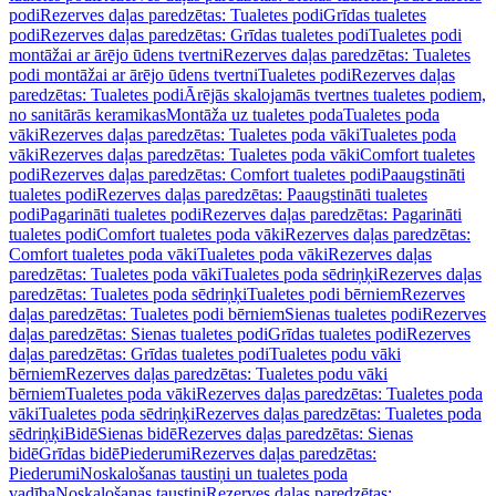
podi
Rezerves daļas paredzētas: Tualetes podi
Grīdas tualetes
podi
Rezerves daļas paredzētas: Grīdas tualetes podi
Tualetes podi
montāžai ar ārējo ūdens tvertni
Rezerves daļas paredzētas: Tualetes
podi montāžai ar ārējo ūdens tvertni
Tualetes podi
Rezerves daļas
paredzētas: Tualetes podi
Ārējās skalojamās tvertnes tualetes podiem,
no sanitārās keramikas
Montāža uz tualetes poda
Tualetes poda
vāki
Rezerves daļas paredzētas: Tualetes poda vāki
Tualetes poda
vāki
Rezerves daļas paredzētas: Tualetes poda vāki
Comfort tualetes
podi
Rezerves daļas paredzētas: Comfort tualetes podi
Paaugstināti
tualetes podi
Rezerves daļas paredzētas: Paaugstināti tualetes
podi
Pagarināti tualetes podi
Rezerves daļas paredzētas: Pagarināti
tualetes podi
Comfort tualetes poda vāki
Rezerves daļas paredzētas:
Comfort tualetes poda vāki
Tualetes poda vāki
Rezerves daļas
paredzētas: Tualetes poda vāki
Tualetes poda sēdriņķi
Rezerves daļas
paredzētas: Tualetes poda sēdriņķi
Tualetes podi bērniem
Rezerves
daļas paredzētas: Tualetes podi bērniem
Sienas tualetes podi
Rezerves
daļas paredzētas: Sienas tualetes podi
Grīdas tualetes podi
Rezerves
daļas paredzētas: Grīdas tualetes podi
Tualetes podu vāki
bērniem
Rezerves daļas paredzētas: Tualetes podu vāki
bērniem
Tualetes poda vāki
Rezerves daļas paredzētas: Tualetes poda
vāki
Tualetes poda sēdriņķi
Rezerves daļas paredzētas: Tualetes poda
sēdriņķi
Bidē
Sienas bidē
Rezerves daļas paredzētas: Sienas
bidē
Grīdas bidē
Piederumi
Rezerves daļas paredzētas:
Piederumi
Noskalošanas taustiņi un tualetes poda
vadība
Noskalošanas taustiņi
Rezerves daļas paredzētas: