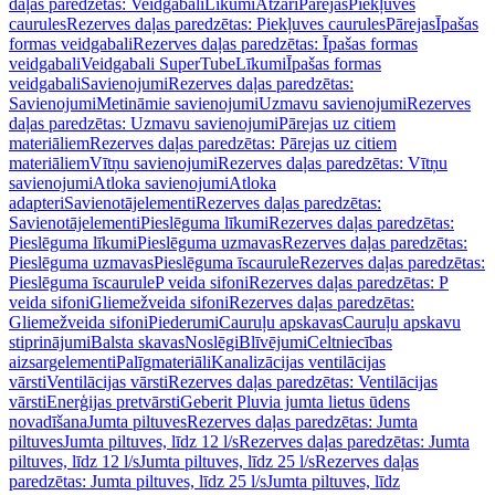
daļas paredzētas: Veidgabali
Līkumi
Atzari
Pārejas
Piekļuves
caurules
Rezerves daļas paredzētas: Piekļuves caurules
Pārejas
Īpašas
formas veidgabali
Rezerves daļas paredzētas: Īpašas formas
veidgabali
Veidgabali SuperTube
Līkumi
Īpašas formas
veidgabali
Savienojumi
Rezerves daļas paredzētas:
Savienojumi
Metināmie savienojumi
Uzmavu savienojumi
Rezerves
daļas paredzētas: Uzmavu savienojumi
Pārejas uz citiem
materiāliem
Rezerves daļas paredzētas: Pārejas uz citiem
materiāliem
Vītņu savienojumi
Rezerves daļas paredzētas: Vītņu
savienojumi
Atloka savienojumi
Atloka
adapteri
Savienotājelementi
Rezerves daļas paredzētas:
Savienotājelementi
Pieslēguma līkumi
Rezerves daļas paredzētas:
Pieslēguma līkumi
Pieslēguma uzmavas
Rezerves daļas paredzētas:
Pieslēguma uzmavas
Pieslēguma īscaurule
Rezerves daļas paredzētas:
Pieslēguma īscaurule
P veida sifoni
Rezerves daļas paredzētas: P
veida sifoni
Gliemežveida sifoni
Rezerves daļas paredzētas:
Gliemežveida sifoni
Piederumi
Cauruļu apskavas
Cauruļu apskavu
stiprinājumi
Balsta skavas
Noslēgi
Blīvējumi
Celtniecības
aizsargelementi
Palīgmateriāli
Kanalizācijas ventilācijas
vārsti
Ventilācijas vārsti
Rezerves daļas paredzētas: Ventilācijas
vārsti
Enerģijas pretvārsti
Geberit Pluvia jumta lietus ūdens
novadīšana
Jumta piltuves
Rezerves daļas paredzētas: Jumta
piltuves
Jumta piltuves, līdz 12 l/s
Rezerves daļas paredzētas: Jumta
piltuves, līdz 12 l/s
Jumta piltuves, līdz 25 l/s
Rezerves daļas
paredzētas: Jumta piltuves, līdz 25 l/s
Jumta piltuves, līdz