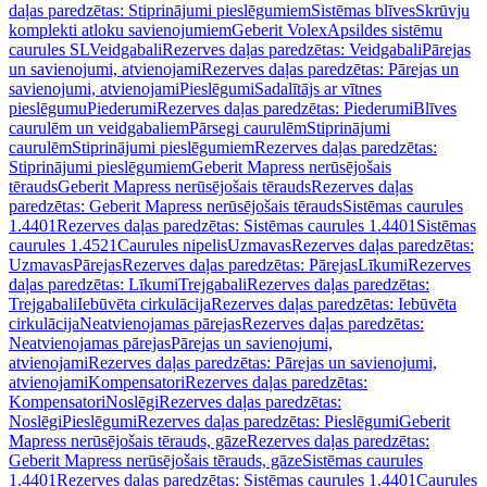
daļas paredzētas: Stiprinājumi pieslēgumiem
Sistēmas blīves
Skrūvju
komplekti atloku savienojumiem
Geberit Volex
Apsildes sistēmu
caurules SL
Veidgabali
Rezerves daļas paredzētas: Veidgabali
Pārejas
un savienojumi, atvienojami
Rezerves daļas paredzētas: Pārejas un
savienojumi, atvienojami
Pieslēgumi
Sadalītājs ar vītnes
pieslēgumu
Piederumi
Rezerves daļas paredzētas: Piederumi
Blīves
caurulēm un veidgabaliem
Pārsegi caurulēm
Stiprinājumi
caurulēm
Stiprinājumi pieslēgumiem
Rezerves daļas paredzētas:
Stiprinājumi pieslēgumiem
Geberit Mapress nerūsējošais
tērauds
Geberit Mapress nerūsējošais tērauds
Rezerves daļas
paredzētas: Geberit Mapress nerūsējošais tērauds
Sistēmas caurules
1.4401
Rezerves daļas paredzētas: Sistēmas caurules 1.4401
Sistēmas
caurules 1.4521
Caurules nipelis
Uzmavas
Rezerves daļas paredzētas:
Uzmavas
Pārejas
Rezerves daļas paredzētas: Pārejas
Līkumi
Rezerves
daļas paredzētas: Līkumi
Trejgabali
Rezerves daļas paredzētas:
Trejgabali
Iebūvēta cirkulācija
Rezerves daļas paredzētas: Iebūvēta
cirkulācija
Neatvienojamas pārejas
Rezerves daļas paredzētas:
Neatvienojamas pārejas
Pārejas un savienojumi,
atvienojami
Rezerves daļas paredzētas: Pārejas un savienojumi,
atvienojami
Kompensatori
Rezerves daļas paredzētas:
Kompensatori
Noslēgi
Rezerves daļas paredzētas:
Noslēgi
Pieslēgumi
Rezerves daļas paredzētas: Pieslēgumi
Geberit
Mapress nerūsējošais tērauds, gāze
Rezerves daļas paredzētas:
Geberit Mapress nerūsējošais tērauds, gāze
Sistēmas caurules
1.4401
Rezerves daļas paredzētas: Sistēmas caurules 1.4401
Caurules