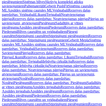
pieslēgumiem
Sistēmas blīves
Skrūvju komplekti atloku
savienojumiem
Palīgmateriāli
Geberit PushFit
Sistēmu caurules
ML
Apsildes sistēmu caurules ML
Veidgabali
Rezerves daļas
paredzētas: Veidgabali
Līkumi
Trejgabali
Neatvienojamas
pārejas
Rezerves daļas paredzētas: Neatvienojamas pārejas
Pārejas un
savienojumi, atvienojami
Pieslēgumi
Sadalītājs ar vītnes
pieslēgumu
Apsildes pieslēgumi
Piederumi
Rezerves daļas paredzētas:
Piederumi
Blīves caurulēm un veidgabaliem
Pārsegi
caurulēm
Stiprinājumi caurulēm
Stiprinājumi pieslēgumiem
Rezerves
daļas paredzētas: Stiprinājumi pieslēgumiem
Geberit Mepla
Sistēmu
caurules ML
Apsildes sistēmu caurules ML
Veidgabali
Rezerves daļas
paredzētas: Veidgabali
Savienojumi
Rezerves daļas paredzētas:
Savienojumi
Pārejas
Rezerves daļas paredzētas:
Pārejas
Līkumi
Rezerves daļas paredzētas: Līkumi
Trejgabali
Rezerves
daļas paredzētas: Trejgabali
Iebūvēta cirkulācija
Rezerves daļas
paredzētas: Iebūvēta cirkulācija
Neatvienojamas pārejas
Rezerves
daļas paredzētas: Neatvienojamas pārejas
Pārejas un savienojumi,
atvienojami
Rezerves daļas paredzētas: Pārejas un savienojumi,
atvienojami
Noslēgi
Rezerves daļas paredzētas:
Noslēgi
Pieslēgumi
Rezerves daļas paredzētas: Pieslēgumi
Sadalītājs
ar vītnes pieslēgumu
Apsildes trejgabals
Rezerves daļas paredzētas:
Apsildes trejgabals
Apsildes pieslēgumi
Rezerves daļas paredzētas:
Apsildes pieslēgumi
Piederumi
Rezerves daļas paredzētas:
Piederumi
Blīves caurulēm un veidgabaliem
Pārsegi
caurulēm
Stiprinājumi caurulēm
Stiprinājumi pieslēgumiem
Rezerves