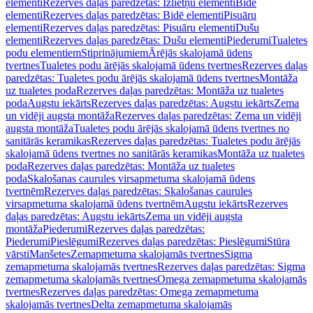
elementi
Rezerves daļas paredzētas: Izlietņu elementi
Bidē
elementi
Rezerves daļas paredzētas: Bidē elementi
Pisuāru
elementi
Rezerves daļas paredzētas: Pisuāru elementi
Dušu
elementi
Rezerves daļas paredzētas: Dušu elementi
Piederumi
Tualetes
podu elementiem
Stiprinājumiem
Ārējās skalojamā ūdens
tvertnes
Tualetes podu ārējās skalojamā ūdens tvertnes
Rezerves daļas
paredzētas: Tualetes podu ārējās skalojamā ūdens tvertnes
Montāža
uz tualetes poda
Rezerves daļas paredzētas: Montāža uz tualetes
poda
Augstu iekārts
Rezerves daļas paredzētas: Augstu iekārts
Zema
un vidēji augsta montāža
Rezerves daļas paredzētas: Zema un vidēji
augsta montāža
Tualetes podu ārējās skalojamā ūdens tvertnes no
sanitārās keramikas
Rezerves daļas paredzētas: Tualetes podu ārējās
skalojamā ūdens tvertnes no sanitārās keramikas
Montāža uz tualetes
poda
Rezerves daļas paredzētas: Montāža uz tualetes
poda
Skalošanas caurules virsapmetuma skalojamā ūdens
tvertnēm
Rezerves daļas paredzētas: Skalošanas caurules
virsapmetuma skalojamā ūdens tvertnēm
Augstu iekārts
Rezerves
daļas paredzētas: Augstu iekārts
Zema un vidēji augsta
montāža
Piederumi
Rezerves daļas paredzētas:
Piederumi
Pieslēgumi
Rezerves daļas paredzētas: Pieslēgumi
Stūra
vārsti
Manšetes
Zemapmetuma skalojamās tvertnes
Sigma
zemapmetuma skalojamās tvertnes
Rezerves daļas paredzētas: Sigma
zemapmetuma skalojamās tvertnes
Omega zemapmetuma skalojamās
tvertnes
Rezerves daļas paredzētas: Omega zemapmetuma
skalojamās tvertnes
Delta zemapmetuma skalojamās