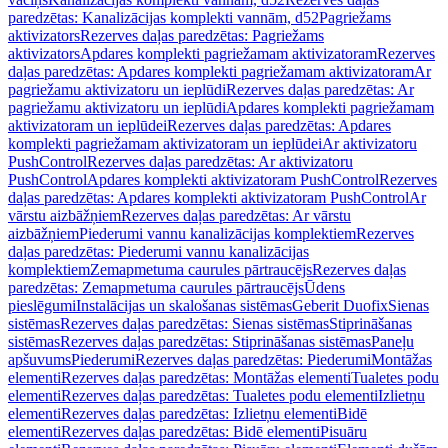
paredzētas: Kanalizācijas komplekti vannām, d52
Pagriežams
aktivizators
Rezerves daļas paredzētas: Pagriežams
aktivizators
Apdares komplekti pagriežamam aktivizatoram
Rezerves
daļas paredzētas: Apdares komplekti pagriežamam aktivizatoram
Ar
pagriežamu aktivizatoru un ieplūdi
Rezerves daļas paredzētas: Ar
pagriežamu aktivizatoru un ieplūdi
Apdares komplekti pagriežamam
aktivizatoram un ieplūdei
Rezerves daļas paredzētas: Apdares
komplekti pagriežamam aktivizatoram un ieplūdei
Ar aktivizatoru
PushControl
Rezerves daļas paredzētas: Ar aktivizatoru
PushControl
Apdares komplekti aktivizatoram PushControl
Rezerves
daļas paredzētas: Apdares komplekti aktivizatoram PushControl
Ar
vārstu aizbāžņiem
Rezerves daļas paredzētas: Ar vārstu
aizbāžņiem
Piederumi vannu kanalizācijas komplektiem
Rezerves
daļas paredzētas: Piederumi vannu kanalizācijas
komplektiem
Zemapmetuma caurules pārtraucējs
Rezerves daļas
paredzētas: Zemapmetuma caurules pārtraucējs
Ūdens
pieslēgumi
Instalācijas un skalošanas sistēmas
Geberit Duofix
Sienas
sistēmas
Rezerves daļas paredzētas: Sienas sistēmas
Stiprināšanas
sistēmas
Rezerves daļas paredzētas: Stiprināšanas sistēmas
Paneļu
apšuvums
Piederumi
Rezerves daļas paredzētas: Piederumi
Montāžas
elementi
Rezerves daļas paredzētas: Montāžas elementi
Tualetes podu
elementi
Rezerves daļas paredzētas: Tualetes podu elementi
Izlietņu
elementi
Rezerves daļas paredzētas: Izlietņu elementi
Bidē
elementi
Rezerves daļas paredzētas: Bidē elementi
Pisuāru