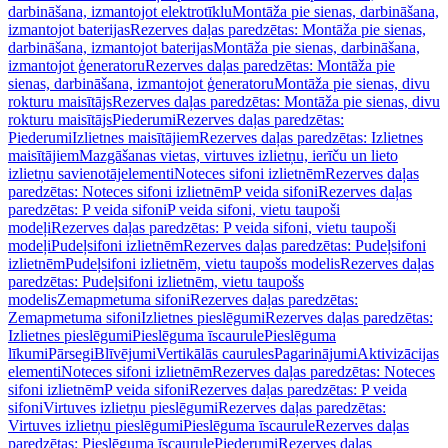
darbināšana, izmantojot elektrotīklu
Montāža pie sienas, darbināšana,
izmantojot baterijas
Rezerves daļas paredzētas: Montāža pie sienas,
darbināšana, izmantojot baterijas
Montāža pie sienas, darbināšana,
izmantojot ģeneratoru
Rezerves daļas paredzētas: Montāža pie
sienas, darbināšana, izmantojot ģeneratoru
Montāža pie sienas, divu
rokturu maisītājs
Rezerves daļas paredzētas: Montāža pie sienas, divu
rokturu maisītājs
Piederumi
Rezerves daļas paredzētas:
Piederumi
Izlietnes maisītājiem
Rezerves daļas paredzētas: Izlietnes
maisītājiem
Mazgāšanas vietas, virtuves izlietņu, ierīču un lieto
izlietņu savienotājelementi
Noteces sifoni izlietnēm
Rezerves daļas
paredzētas: Noteces sifoni izlietnēm
P veida sifoni
Rezerves daļas
paredzētas: P veida sifoni
P veida sifoni, vietu taupoši
modeļi
Rezerves daļas paredzētas: P veida sifoni, vietu taupoši
modeļi
Pudeļsifoni izlietnēm
Rezerves daļas paredzētas: Pudeļsifoni
izlietnēm
Pudeļsifoni izlietnēm, vietu taupošs modelis
Rezerves daļas
paredzētas: Pudeļsifoni izlietnēm, vietu taupošs
modelis
Zemapmetuma sifoni
Rezerves daļas paredzētas:
Zemapmetuma sifoni
Izlietnes pieslēgumi
Rezerves daļas paredzētas:
Izlietnes pieslēgumi
Pieslēguma īscaurule
Pieslēguma
līkumi
Pārsegi
Blīvējumi
Vertikālās caurules
Pagarinājumi
Aktivizācijas
elementi
Noteces sifoni izlietnēm
Rezerves daļas paredzētas: Noteces
sifoni izlietnēm
P veida sifoni
Rezerves daļas paredzētas: P veida
sifoni
Virtuves izlietņu pieslēgumi
Rezerves daļas paredzētas:
Virtuves izlietņu pieslēgumi
Pieslēguma īscaurule
Rezerves daļas
paredzētas: Pieslēguma īscaurule
Piederumi
Rezerves daļas