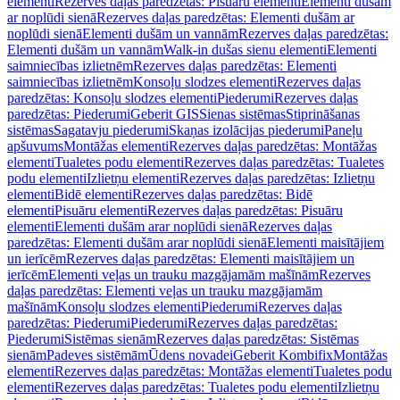
elementi
Rezerves daļas paredzētas: Pisuāru elementi
Elementi dušām
ar noplūdi sienā
Rezerves daļas paredzētas: Elementi dušām ar
noplūdi sienā
Elementi dušām un vannām
Rezerves daļas paredzētas:
Elementi dušām un vannām
Walk-in dušas sienu elementi
Elementi
saimniecības izlietnēm
Rezerves daļas paredzētas: Elementi
saimniecības izlietnēm
Konsoļu slodzes elementi
Rezerves daļas
paredzētas: Konsoļu slodzes elementi
Piederumi
Rezerves daļas
paredzētas: Piederumi
Geberit GIS
Sienas sistēmas
Stiprināšanas
sistēmas
Sagatavju piederumi
Skaņas izolācijas piederumi
Paneļu
apšuvums
Montāžas elementi
Rezerves daļas paredzētas: Montāžas
elementi
Tualetes podu elementi
Rezerves daļas paredzētas: Tualetes
podu elementi
Izlietņu elementi
Rezerves daļas paredzētas: Izlietņu
elementi
Bidē elementi
Rezerves daļas paredzētas: Bidē
elementi
Pisuāru elementi
Rezerves daļas paredzētas: Pisuāru
elementi
Elementi dušām arar noplūdi sienā
Rezerves daļas
paredzētas: Elementi dušām arar noplūdi sienā
Elementi maisītājiem
un ierīcēm
Rezerves daļas paredzētas: Elementi maisītājiem un
ierīcēm
Elementi veļas un trauku mazgājamām mašīnām
Rezerves
daļas paredzētas: Elementi veļas un trauku mazgājamām
mašīnām
Konsoļu slodzes elementi
Piederumi
Rezerves daļas
paredzētas: Piederumi
Piederumi
Rezerves daļas paredzētas:
Piederumi
Sistēmas sienām
Rezerves daļas paredzētas: Sistēmas
sienām
Padeves sistēmām
Ūdens novadei
Geberit Kombifix
Montāžas
elementi
Rezerves daļas paredzētas: Montāžas elementi
Tualetes podu
elementi
Rezerves daļas paredzētas: Tualetes podu elementi
Izlietņu