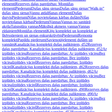
elementi
Rezerves daļas paredzētas: Montāžas
elementi
Piederumi
Dušas sānu sienas
Dušas sānu sienas
“Walk-in”
dušas sānu sienas
Vannu atdalīšanas elementi
Dušas
durvis
Piederumi
Nišas novietošanas kārbas dušām
Nišas
novietošanas kārbas
Piederumi
Vannas
Vannas no sanitārā
akrila
Taisnstūra vannas
Mākslīgā akmens vannas
Vannas
zīdaiņiem
Montāžas elementi
Kāju komplekti un komplekti ar
šķērsstieņiem un sienas enkurskrūvēm
Piederumi
Remonta
komplekti
Papildu piederumi
Savienotājelementi dušām un
vannām
Kanalizācijas komplekti dušas paliktņiem, d52
Rezerves
daļas paredzētas: Kanalizācijas komplekti dušas paliktņiem, d52
Ar
izplūdes vāciņu
Rezerves daļas paredzētas: Ar izplūdes vāciņu
Bez
izplūdes vāciņa
Rezerves daļas paredzētas: Bez izplūdes
vāciņa
Izplūdes vāciņš
Rezerves daļas paredzētas: Izplūdes
vāciņš
Kanalizācijas komplekti dušas paliktņiem, d62
Rezerves daļas
paredzētas: Kanalizācijas komplekti dušas paliktņiem, d62
Ar
izplūdes vāciņu
Rezerves daļas paredzētas: Ar izplūdes vāciņu
Bez
izplūdes vāciņa
Rezerves daļas paredzētas: Bez izplūdes
vāciņa
Izplūdes vāciņš
Rezerves daļas paredzētas: Izplūdes
vāciņš
Kanalizācijas komplekti dušas paliktņiem, d90
Rezerves daļas
paredzētas: Kanalizācijas komplekti dušas paliktņiem, d90
Ar
izplūdes vāciņu
Rezerves daļas paredzētas: Ar izplūdes vāciņu
Bez
izplūdes vāciņa
Rezerves daļas paredzētas: Bez izplūdes
vāciņa
Izplūdes vāciņš
Rezerves daļas paredzētas: Izplūdes
vāciņš
Kanalizācijas komplekti vannām, d52
Rezerves daļas