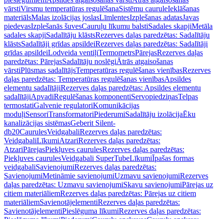
vārsti
Virsmu temperatūras regulēšana
Sistēmu caurule
Ieklāšanas
materiāls
Malas izolācijas joslas
Līmlentes
Izplešanas adatas
Javas
piedevas
Izplešanās šuves
Cauruļu līkumu balsti
Sadales skapji
Metāla
sadales skapji
Sadalītāju klāsts
Rezerves daļas paredzētas: Sadalītāju
klāsts
Sadalītāji grīdas apsildei
Rezerves daļas paredzētas: Sadalītāji
grīdas apsildei
Lodveida ventiļi
Termometrs
Pārejas
Rezerves daļas
paredzētas: Pārejas
Sadalītāju noslēgi
Ātrās atgaisošanas
vārsti
Plūsmas sadalītājs
Temperatūras regulēšanas vienības
Rezerves
daļas paredzētas: Temperatūras regulēšanas vienības
Apsildes
elementu sadalītāji
Rezerves daļas paredzētas: Apsildes elementu
sadalītāji
Apvadi
Regulēšanas komponenti
Servopiedziņas
Telpas
termostati
Galvenie regulatori
Komunikācijas
moduļi
Sensori
Transformatori
Piederumi
Sadalītāju izolācija
Ēku
kanalizācijas sistēmas
Geberit Silent-
db20
Caurules
Veidgabali
Rezerves daļas paredzētas:
Veidgabali
Līkumi
Atzari
Rezerves daļas paredzētas:
Atzari
Pārejas
Piekļuves caurules
Rezerves daļas paredzētas:
Piekļuves caurules
Veidgabali SuperTube
Līkumi
Īpašas formas
veidgabali
Savienojumi
Rezerves daļas paredzētas:
Savienojumi
Metināmie savienojumi
Uzmavu savienojumi
Rezerves
daļas paredzētas: Uzmavu savienojumi
Skavu savienojumi
Pārejas uz
citiem materiāliem
Rezerves daļas paredzētas: Pārejas uz citiem
materiāliem
Savienotājelementi
Rezerves daļas paredzētas:
Savienotājelementi
Pieslēguma līkumi
Rezerves daļas paredzētas: