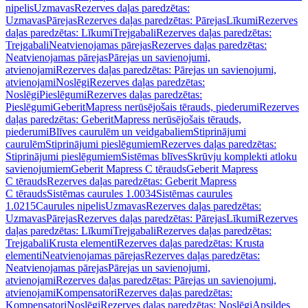
nipelis
Uzmavas
Rezerves daļas paredzētas:
Uzmavas
Pārejas
Rezerves daļas paredzētas: Pārejas
Līkumi
Rezerves
daļas paredzētas: Līkumi
Trejgabali
Rezerves daļas paredzētas:
Trejgabali
Neatvienojamas pārejas
Rezerves daļas paredzētas:
Neatvienojamas pārejas
Pārejas un savienojumi,
atvienojami
Rezerves daļas paredzētas: Pārejas un savienojumi,
atvienojami
Noslēgi
Rezerves daļas paredzētas:
Noslēgi
Pieslēgumi
Rezerves daļas paredzētas:
Pieslēgumi
GeberitMapress nerūsējošais tērauds, piederumi
Rezerves
daļas paredzētas: GeberitMapress nerūsējošais tērauds,
piederumi
Blīves caurulēm un veidgabaliem
Stiprinājumi
caurulēm
Stiprinājumi pieslēgumiem
Rezerves daļas paredzētas:
Stiprinājumi pieslēgumiem
Sistēmas blīves
Skrūvju komplekti atloku
savienojumiem
Geberit Mapress C tērauds
Geberit Mapress
C tērauds
Rezerves daļas paredzētas: Geberit Mapress
C tērauds
Sistēmas caurules 1.0034
Sistēmas caurules
1.0215
Caurules nipelis
Uzmavas
Rezerves daļas paredzētas:
Uzmavas
Pārejas
Rezerves daļas paredzētas: Pārejas
Līkumi
Rezerves
daļas paredzētas: Līkumi
Trejgabali
Rezerves daļas paredzētas:
Trejgabali
Krusta elementi
Rezerves daļas paredzētas: Krusta
elementi
Neatvienojamas pārejas
Rezerves daļas paredzētas:
Neatvienojamas pārejas
Pārejas un savienojumi,
atvienojami
Rezerves daļas paredzētas: Pārejas un savienojumi,
atvienojami
Kompensatori
Rezerves daļas paredzētas:
Kompensatori
Noslēgi
Rezerves daļas paredzētas: Noslēgi
Apsildes