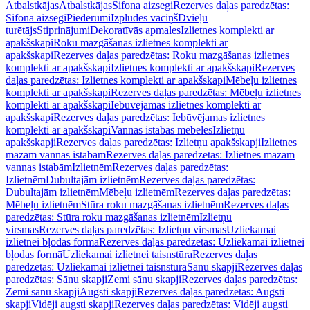
Atbalstkājas
Atbalstkājas
Sifona aizsegi
Rezerves daļas paredzētas:
Sifona aizsegi
Piederumi
Izplūdes vāciņš
Dvieļu
turētājs
Stiprinājumi
Dekoratīvās apmales
Izlietnes komplekti ar
apakšskapi
Roku mazgāšanas izlietnes komplekti ar
apakšskapi
Rezerves daļas paredzētas: Roku mazgāšanas izlietnes
komplekti ar apakšskapi
Izlietnes komplekti ar apakšskapi
Rezerves
daļas paredzētas: Izlietnes komplekti ar apakšskapi
Mēbeļu izlietnes
komplekti ar apakšskapi
Rezerves daļas paredzētas: Mēbeļu izlietnes
komplekti ar apakšskapi
Iebūvējamas izlietnes komplekti ar
apakšskapi
Rezerves daļas paredzētas: Iebūvējamas izlietnes
komplekti ar apakšskapi
Vannas istabas mēbeles
Izlietņu
apakšskapji
Rezerves daļas paredzētas: Izlietņu apakšskapji
Izlietnes
mazām vannas istabām
Rezerves daļas paredzētas: Izlietnes mazām
vannas istabām
Izlietnēm
Rezerves daļas paredzētas:
Izlietnēm
Dubultajām izlietnēm
Rezerves daļas paredzētas:
Dubultajām izlietnēm
Mēbeļu izlietnēm
Rezerves daļas paredzētas:
Mēbeļu izlietnēm
Stūra roku mazgāšanas izlietnēm
Rezerves daļas
paredzētas: Stūra roku mazgāšanas izlietnēm
Izlietņu
virsmas
Rezerves daļas paredzētas: Izlietņu virsmas
Uzliekamai
izlietnei bļodas formā
Rezerves daļas paredzētas: Uzliekamai izlietnei
bļodas formā
Uzliekamai izlietnei taisnstūra
Rezerves daļas
paredzētas: Uzliekamai izlietnei taisnstūra
Sānu skapji
Rezerves daļas
paredzētas: Sānu skapji
Zemi sānu skapji
Rezerves daļas paredzētas:
Zemi sānu skapji
Augsti skapji
Rezerves daļas paredzētas: Augsti
skapji
Vidēji augsti skapji
Rezerves daļas paredzētas: Vidēji augsti