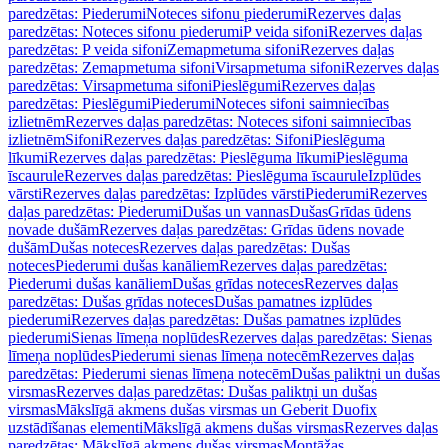
paredzētas: Piederumi
Noteces sifonu piederumi
Rezerves daļas
paredzētas: Noteces sifonu piederumi
P veida sifoni
Rezerves daļas
paredzētas: P veida sifoni
Zemapmetuma sifoni
Rezerves daļas
paredzētas: Zemapmetuma sifoni
Virsapmetuma sifoni
Rezerves daļas
paredzētas: Virsapmetuma sifoni
Pieslēgumi
Rezerves daļas
paredzētas: Pieslēgumi
Piederumi
Noteces sifoni saimniecības
izlietnēm
Rezerves daļas paredzētas: Noteces sifoni saimniecības
izlietnēm
Sifoni
Rezerves daļas paredzētas: Sifoni
Pieslēguma
līkumi
Rezerves daļas paredzētas: Pieslēguma līkumi
Pieslēguma
īscaurule
Rezerves daļas paredzētas: Pieslēguma īscaurule
Izplūdes
vārsti
Rezerves daļas paredzētas: Izplūdes vārsti
Piederumi
Rezerves
daļas paredzētas: Piederumi
Dušas un vannas
Dušas
Grīdas ūdens
novade dušām
Rezerves daļas paredzētas: Grīdas ūdens novade
dušām
Dušas noteces
Rezerves daļas paredzētas: Dušas
noteces
Piederumi dušas kanāliem
Rezerves daļas paredzētas:
Piederumi dušas kanāliem
Dušas grīdas noteces
Rezerves daļas
paredzētas: Dušas grīdas noteces
Dušas pamatnes izplūdes
piederumi
Rezerves daļas paredzētas: Dušas pamatnes izplūdes
piederumi
Sienas līmeņa noplūdes
Rezerves daļas paredzētas: Sienas
līmeņa noplūdes
Piederumi sienas līmeņa notecēm
Rezerves daļas
paredzētas: Piederumi sienas līmeņa notecēm
Dušas paliktņi un dušas
virsmas
Rezerves daļas paredzētas: Dušas paliktņi un dušas
virsmas
Mākslīgā akmens dušas virsmas un Geberit Duofix
uzstādīšanas elementi
Mākslīgā akmens dušas virsmas
Rezerves daļas
paredzētas: Mākslīgā akmens dušas virsmas
Montāžas