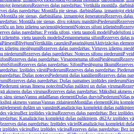
ntojot ģeneratoru
Rezerves daļas paredzētas: Vertikāla montāža, darbinā
ves daļas paredzētas: Montāža pie sienas, darbināšana, izmantojot elekt
s
Montāža pie sienas, darbināšana, izmantojot ģeneratoru
Rezerves daļas 
redzētas: Montāža pie sienas, divu rokturu maisītājs
Piederumi
Rezerves
erīču un lieto izlietņu savienotājelementi
Noteces sifoni izlietnēm
Rezerve
rves daļas paredzētas: P veida sifoni, vietu taupoši modeļi
Pudeļsifoni 
 izlietnēm, vietu taupošs modelis
Zemapmetuma sifoni
Rezerves daļas 
i
Pārsegi
Blīvējumi
Vertikālās caurules
Pagarinājumi
Aktivizācijas element
es izlietņu pieslēgumi
Rezerves daļas paredzētas: Virtuves izlietņu pies
nu piederumi
Rezerves daļas paredzētas: Noteces sifonu piederumi
P veid
ifoni
Rezerves daļas paredzētas: Virsapmetuma sifoni
Pieslēgumi
Rezerve
tnēm
Sifoni
Rezerves daļas paredzētas: Sifoni
Pieslēguma līkumi
Rezerves 
redzētas: Izplūdes vārsti
Piederumi
Rezerves daļas paredzētas: Piederu
 paredzētas: Dušas noteces
Piederumi dušas kanāliem
Rezerves daļas par
rumi
Rezerves daļas paredzētas: Dušas pamatnes izplūdes piederumi
Sie
 Piederumi sienas līmeņa notecēm
Dušas paliktņi un dušas virsmas
Rezerv
gā akmens dušas virsmas
Rezerves daļas paredzētas: Mākslīgā akmens 
s sānu sienas
Vannu atdalīšanas elementi
Dušas durvis
Piederumi
Nišas n
kslīgā akmens vannas
Vannas zīdaiņiem
Montāžas elementi
Kāju komplek
otājelementi dušām un vannām
Kanalizācijas komplekti dušas paliktņie
ūdes vāciņu
Bez izplūdes vāciņa
Rezerves daļas paredzētas: Bez izplūdes
aredzētas: Kanalizācijas komplekti dušas paliktņiem, d62
Ar izplūdes v
Rezerves daļas paredzētas: Izplūdes vāciņš
Kanalizācijas komplekti duša
r izplūdes vāciņu
Bez izplūdes vāciņa
Rezerves daļas paredzētas: Bez iz