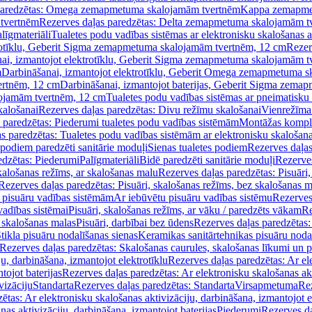
paredzētas: Omega zemapmetuma skalojamām tvertnēm
Kappa zemapme
tvertnēm
Rezerves daļas paredzētas: Delta zemapmetuma skalojamām t
līgmateriāli
Tualetes podu vadības sistēmas ar elektronisku skalošanas a
trotīklu, Geberit Sigma zemapmetuma skalojamām tvertnēm, 12 cm
Rezer
ai, izmantojot elektrotīklu, Geberit Sigma zemapmetuma skalojamām t
m
Darbināšanai, izmantojot elektrotīklu, Geberit Omega zemapmetuma 
ertnēm, 12 cm
Darbināšanai, izmantojot baterijas, Geberit Sigma zem
lojamām tvertnēm, 12 cm
Tualetes podu vadības sistēmas ar pneimatisku 
kalošanai
Rezerves daļas paredzētas: Divu režīmu skalošanai
Vienrežīma
 paredzētas: Piederumi tualetes podu vadības sistēmām
Montāžas kompl
s paredzētas: Tualetes podu vadības sistēmām ar elektronisku skalošana
 podiem paredzēti sanitārie moduļi
Sienas tualetes podiem
Rezerves daļas
edzētas: Piederumi
Palīgmateriāli
Bidē paredzēti sanitārie moduļi
Rezerves
skalošanas režīms, ar skalošanas malu
Rezerves daļas paredzētas: Pisuāri
Rezerves daļas paredzētas: Pisuāri, skalošanas režīms, bez skalošanas m
pisuāru vadības sistēmām
Ar iebūvētu pisuāru vadības sistēmu
Rezerves
vadības sistēmai
Pisuāri, skalošanas režīms, ar vāku / paredzēts vākam
Re
 skalošanas malas
Pisuāri, darbībai bez ūdens
Rezerves daļas paredzētas:
tikla pisuāru nodalīšanas sienas
Keramikas sanitārtehnikas pisuāru noda
Rezerves daļas paredzētas: Skalošanas caurules, skalošanas līkumi un p
u, darbināšana, izmantojot elektrotīklu
Rezerves daļas paredzētas: Ar el
tojot baterijas
Rezerves daļas paredzētas: Ar elektronisku skalošanas akt
vizāciju
Standarta
Rezerves daļas paredzētas: Standarta
Virsapmetuma
Re
ētas: Ar elektronisku skalošanas aktivizāciju, darbināšana, izmantojot e
as aktivizāciju, darbināšana, izmantojot baterijas
Piederumi
Rezerves da