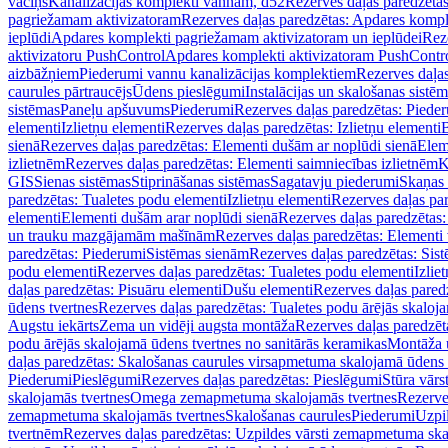
vāciņš
Kanalizācijas komplekti vannām, d52
Rezerves daļas paredzēta
pagriežamam aktivizatoram
Rezerves daļas paredzētas: Apdares komp
ieplūdi
Apdares komplekti pagriežamam aktivizatoram un ieplūdei
Rez
aktivizatoru PushControl
Apdares komplekti aktivizatoram PushContr
aizbāžņiem
Piederumi vannu kanalizācijas komplektiem
Rezerves daļa
caurules pārtraucējs
Ūdens pieslēgumi
Instalācijas un skalošanas sistē
sistēmas
Paneļu apšuvums
Piederumi
Rezerves daļas paredzētas: Piede
elementi
Izlietņu elementi
Rezerves daļas paredzētas: Izlietņu elementi
B
sienā
Rezerves daļas paredzētas: Elementi dušām ar noplūdi sienā
Elem
izlietnēm
Rezerves daļas paredzētas: Elementi saimniecības izlietnēm
K
GIS
Sienas sistēmas
Stiprināšanas sistēmas
Sagatavju piederumi
Skaņas 
paredzētas: Tualetes podu elementi
Izlietņu elementi
Rezerves daļas par
elementi
Elementi dušām arar noplūdi sienā
Rezerves daļas paredzētas:
un trauku mazgājamām mašīnām
Rezerves daļas paredzētas: Element
paredzētas: Piederumi
Sistēmas sienām
Rezerves daļas paredzētas: Sis
podu elementi
Rezerves daļas paredzētas: Tualetes podu elementi
Izlie
daļas paredzētas: Pisuāru elementi
Dušu elementi
Rezerves daļas pared
ūdens tvertnes
Rezerves daļas paredzētas: Tualetes podu ārējās skaloj
Augstu iekārts
Zema un vidēji augsta montāža
Rezerves daļas paredzēt
podu ārējās skalojamā ūdens tvertnes no sanitārās keramikas
Montāža u
daļas paredzētas: Skalošanas caurules virsapmetuma skalojamā ūdens
Piederumi
Pieslēgumi
Rezerves daļas paredzētas: Pieslēgumi
Stūra vārst
skalojamās tvertnes
Omega zemapmetuma skalojamās tvertnes
Rezerve
zemapmetuma skalojamās tvertnes
Skalošanas caurules
Piederumi
Uzpil
tvertnēm
Rezerves daļas paredzētas: Uzpildes vārsti zemapmetuma sk