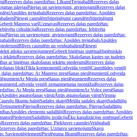
mi
Rezerves daļas paredzētas: Līkumi
Trejgabali
Rezerves daļas
ojamas pārejas
Pārejas un savienojumi, atvienojami
Rezerves daļas
slēgi
Apsildes trejgabals
Rezerves daļas paredzētas: Apsildes
abaliem
Pārsegi caurulēm
Stiprinājumi caurulēm
Stiprinājumi
Geberit Mapress varš
Uzmavas
Rezerves daļas paredzētas:
Iebūvēta cirkulācija
Rezerves daļas paredzētas: Iebūvēta
jas
Pārejas un savienojumi, atvienojami
Rezerves daļas paredzētas:
gabals
Rezerves daļas paredzētas: Apsildes trejgabals
Apsildes
 piederumi
Blīves caurulēm un veidgabaliem
Pārsegi
lekti atloku savienojumiem
Geberit higiēnas sistēma
Higiēniskās
s iekārtu
Rezerves daļas paredzētas: Skalošanas kastes un tualetes
ības ar higiēnas skalošanas iekārtu piederumi
Rezerves daļas
rošanas bloki
Tīkla komponenti
Lodveida ventiļi
Caurplūdes ventiļi
 daļas paredzētas: Ar Mapress presēšanas pieslēgumiem
Lodveida
eslēgumiem
Ar Mepla presēšanas pieslēgumiem
Rezerves daļas
lēgumiem
Lodveida ventiļi zemapmetuma montāžai
Rezerves daļas
redzētas: Ar Mepla presēšanas pieslēgumiem
Ar Volex presēšanas
m
Apsildes atgaisošanas vārsti
Ātrās atgaisošanas vārsti
Virsmu
Cauruļu līkumu balsti
Sadales skapji
Metāla sadales skapji
Sadalītāju
Termometrs
Pārejas
Rezerves daļas paredzētas: Pārejas
Sadalītāju
nības
Apsildes elementu sadalītāji
Rezerves daļas paredzētas: Apsildes
matori
Piederumi
Sadalītāju izolācija
Ēku kanalizācijas sistēmas
Geberit
s
Rezerves daļas paredzētas: Piekļuves caurules
Veidgabali
ezerves daļas paredzētas: Uzmavu savienojumi
Skavu
as: Savienotājelementi
Pieslēguma līkumi
Rezerves daļas paredzētas: