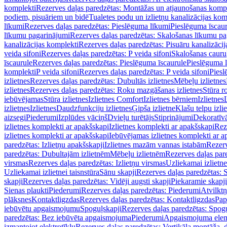
komplekti
Rezerves daļas paredzētas: Montāžas un atjaunošanas komp
podiem, pisuāriem un bidē
Tualetes podu un izlietņu kanalizācijas kom
līkumi
Rezerves daļas paredzētas: Pieslēguma līkumi
Pieslēguma īscau
līkumu pagarinājumi
Rezerves daļas paredzētas: Skalošanas līkumu p
kanalizācijas komplekti
Rezerves daļas paredzētas: Pisuāru kanalizāci
veida sifoni
Rezerves daļas paredzētas: P veida sifoni
Skalošanas cauru
īscaurule
Rezerves daļas paredzētas: Pieslēguma īscaurule
Pieslēguma 
komplekti
P veida sifoni
Rezerves daļas paredzētas: P veida sifoni
Piesl
izlietnes
Rezerves daļas paredzētas: Dubultās izlietnes
Mēbeļu izlietnes
izlietnes
Rezerves daļas paredzētas: Roku mazgāšanas izlietnes
Stūra r
iebūvējamas
Stūra izlietnes
Izlietnes Comfort
Izlietnes bērniem
Izlietnes
izlietnes
Izlietnes
Daudzfunkciju izlietnes
Ģipša izlietne
Klašu telpu izli
aizsegi
Piederumi
Izplūdes vāciņš
Dvieļu turētājs
Stiprinājumi
Dekoratīv
izlietnes komplekti ar apakšskapi
Izlietnes komplekti ar apakšskapi
Rez
izlietnes komplekti ar apakšskapi
Iebūvējamas izlietnes komplekti ar a
paredzētas: Izlietņu apakšskapji
Izlietnes mazām vannas istabām
Rezerv
paredzētas: Dubultajām izlietnēm
Mēbeļu izlietnēm
Rezerves daļas par
virsmas
Rezerves daļas paredzētas: Izlietņu virsmas
Uzliekamai izlietn
Uzliekamai izlietnei taisnstūra
Sānu skapji
Rezerves daļas paredzētas: 
skapji
Rezerves daļas paredzētas: Vidēji augsti skapji
Piekaramie skapji
Sienas plaukti
Piederumi
Rezerves daļas paredzētas: Piederumi
Atvilktņ
plāksnes
Kontaktligzdas
Rezerves daļas paredzētas: Kontaktligzdas
Pap
iebūvētu apgaismojumu
Spoguļskapji
Rezerves daļas paredzētas: Spog
paredzētas: Bez iebūvēta apgaismojuma
Piederumi
Apgaismojuma elem
izmantojot elektrotīklu
Rezerves daļas paredzētas: Vertikāla montāža, d