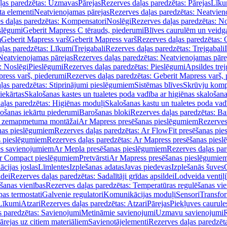
ļas paredzētas: Uzmavas
Pārejas
Rezerves daļas paredzētas: Pārejas
Līku
ta elementi
Neatvienojamas pārejas
Rezerves daļas paredzētas: Neatvien
s daļas paredzētas: Kompensatori
Noslēgi
Rezerves daļas paredzētas: No
slēgumi
Geberit Mapress C tērauds, piederumi
Blīves caurulēm un veidg
m
Geberit Mapress varš
Geberit Mapress varš
Rezerves daļas paredzētas: 
ļas paredzētas: Līkumi
Trejgabali
Rezerves daļas paredzētas: Trejgabali
Neatvienojamas pārejas
Rezerves daļas paredzētas: Neatvienojamas pāre
: Noslēgi
Pieslēgumi
Rezerves daļas paredzētas: Pieslēgumi
Apsildes trej
ress varš, piederumi
Rezerves daļas paredzētas: Geberit Mapress varš,
ļas paredzētas: Stiprinājumi pieslēgumiem
Sistēmas blīves
Skrūvju komp
iekārtas
Skalošanas kastes un tualetes poda vadība ar higiēnas skalošana
aļas paredzētas: Higiēnas moduļi
Skalošanas kastu un tualetes poda vad
lošanas iekārtu piederumi
Barošanas bloki
Rezerves daļas paredzētas: Ba
iļi zemapmetuma montāžai
Ar Mapress presēšanas pieslēgumiem
Rezerves
nas pieslēgumiem
Rezerves daļas paredzētas: Ar FlowFit presēšanas pi
s pieslēgumiem
Rezerves daļas paredzētas: Ar Mapress presēšanas pies
es savienojumiem
Ar Mepla presēšanas pieslēgumiem
Rezerves daļas pa
Ar Compact pieslēgumiem
Pretvārsti
Ar Mapress presēšanas pieslēgumie
ācijas joslas
Līmlentes
Izplešanas adatas
Javas piedevas
Izplešanās šuves
ldei
Rezerves daļas paredzētas: Sadalītāji grīdas apsildei
Lodveida ventiļi
šanas vienības
Rezerves daļas paredzētas: Temperatūras regulēšanas vie
pas termostati
Galvenie regulatori
Komunikācijas moduļi
Sensori
Transfor
Līkumi
Atzari
Rezerves daļas paredzētas: Atzari
Pārejas
Piekļuves caurule
s paredzētas: Savienojumi
Metināmie savienojumi
Uzmavu savienojumi
R
ārejas uz citiem materiāliem
Savienotājelementi
Rezerves daļas paredzēt