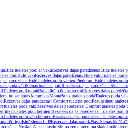
iju
Bidē tualetes podi ar vāku
Rezerves daļas paredzētas: Bidē tualetes 
letes podi
Bidē vāki
Rezerves daļas paredzētas: Bidē vāki
Tualetes podi
ļas paredzētas: Bidē tualetes podu vākiem
Piederumi
Bidē tualetes pod
letes poda vāki
Sienas tualetes podi
Rezerves daļas paredzētas: Sienas tu
di
Tualetes podi montāžai ar ārējo ūdens tvertni
Rezerves daļas paredzēta
diem, no sanitārās keramikas
Montāža uz tualetes poda
Tualetes poda vāk
odi
Rezerves daļas paredzētas: Comfort tualetes podi
Paaugstināti tualete
t tualetes poda vāki
Rezerves daļas paredzētas: Comfort tualetes poda 
ēdriņķi
Tualetes podi bērniem
Rezerves daļas paredzētas: Tualetes podi 
di
Tualetes podu vāki bērniem
Rezerves daļas paredzētas: Tualetes podu
oda sēdriņķi
Bidē
Sienas bidē
Rezerves daļas paredzētas: Sienas bidē
Grī
aredzētas: Noskalošanas taustiņi
Sigma zemapmetuma skalojamām tver