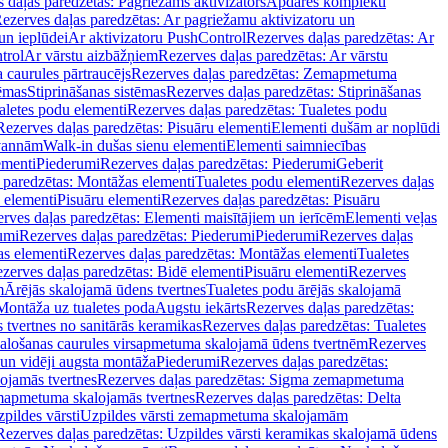
 daļas paredzētas: Pagriežams aktivizators
Apdares komplekti
ezerves daļas paredzētas: Ar pagriežamu aktivizatoru un
un ieplūdei
Ar aktivizatoru PushControl
Rezerves daļas paredzētas: Ar
trol
Ar vārstu aizbāžņiem
Rezerves daļas paredzētas: Ar vārstu
aurules pārtraucējs
Rezerves daļas paredzētas: Zemapmetuma
tēmas
Stiprināšanas sistēmas
Rezerves daļas paredzētas: Stiprināšanas
aletes podu elementi
Rezerves daļas paredzētas: Tualetes podu
Rezerves daļas paredzētas: Pisuāru elementi
Elementi dušām ar noplūdi
 vannām
Walk-in dušas sienu elementi
Elementi saimniecības
ementi
Piederumi
Rezerves daļas paredzētas: Piederumi
Geberit
 paredzētas: Montāžas elementi
Tualetes podu elementi
Rezerves daļas
 elementi
Pisuāru elementi
Rezerves daļas paredzētas: Pisuāru
rves daļas paredzētas: Elementi maisītājiem un ierīcēm
Elementi veļas
umi
Rezerves daļas paredzētas: Piederumi
Piederumi
Rezerves daļas
s elementi
Rezerves daļas paredzētas: Montāžas elementi
Tualetes
zerves daļas paredzētas: Bidē elementi
Pisuāru elementi
Rezerves
m
Ārējās skalojamā ūdens tvertnes
Tualetes podu ārējās skalojamā
Montāža uz tualetes poda
Augstu iekārts
Rezerves daļas paredzētas:
 tvertnes no sanitārās keramikas
Rezerves daļas paredzētas: Tualetes
alošanas caurules virsapmetuma skalojamā ūdens tvertnēm
Rezerves
un vidēji augsta montāža
Piederumi
Rezerves daļas paredzētas:
jamās tvertnes
Rezerves daļas paredzētas: Sigma zemapmetuma
mapmetuma skalojamās tvertnes
Rezerves daļas paredzētas: Delta
pildes vārsti
Uzpildes vārsti zemapmetuma skalojamām
Rezerves daļas paredzētas: Uzpildes vārsti keramikas skalojamā ūdens