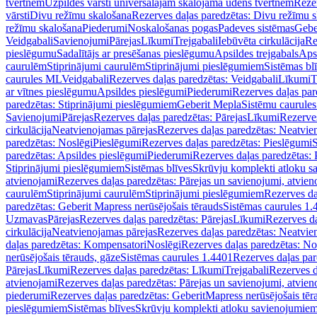
tvertnēm
Uzpildes vārsti universālajām skalojamā ūdens tvertnēm
Rezer
vārsti
Divu režīmu skalošana
Rezerves daļas paredzētas: Divu režīmu 
režīmu skalošana
Piederumi
Noskalošanas pogas
Padeves sistēmas
Gebe
Veidgabali
Savienojumi
Pārejas
Līkumi
Trejgabali
Iebūvēta cirkulācija
Re
pieslēgumu
Sadalītājs ar presēšanas pieslēgumu
Apsildes trejgabals
Apsi
caurulēm
Stiprinājumi caurulēm
Stiprinājumi pieslēgumiem
Sistēmas bl
caurules ML
Veidgabali
Rezerves daļas paredzētas: Veidgabali
Līkumi
T
ar vītnes pieslēgumu
Apsildes pieslēgumi
Piederumi
Rezerves daļas par
paredzētas: Stiprinājumi pieslēgumiem
Geberit Mepla
Sistēmu caurule
Savienojumi
Pārejas
Rezerves daļas paredzētas: Pārejas
Līkumi
Rezerves
cirkulācija
Neatvienojamas pārejas
Rezerves daļas paredzētas: Neatvie
paredzētas: Noslēgi
Pieslēgumi
Rezerves daļas paredzētas: Pieslēgumi
S
paredzētas: Apsildes pieslēgumi
Piederumi
Rezerves daļas paredzētas:
Stiprinājumi pieslēgumiem
Sistēmas blīves
Skrūvju komplekti atloku 
atvienojami
Rezerves daļas paredzētas: Pārejas un savienojumi, atvien
caurulēm
Stiprinājumi caurulēm
Stiprinājumi pieslēgumiem
Rezerves da
paredzētas: Geberit Mapress nerūsējošais tērauds
Sistēmas caurules 1.
Uzmavas
Pārejas
Rezerves daļas paredzētas: Pārejas
Līkumi
Rezerves da
cirkulācija
Neatvienojamas pārejas
Rezerves daļas paredzētas: Neatvie
daļas paredzētas: Kompensatori
Noslēgi
Rezerves daļas paredzētas: No
nerūsējošais tērauds, gāze
Sistēmas caurules 1.4401
Rezerves daļas par
Pārejas
Līkumi
Rezerves daļas paredzētas: Līkumi
Trejgabali
Rezerves d
atvienojami
Rezerves daļas paredzētas: Pārejas un savienojumi, atvien
piederumi
Rezerves daļas paredzētas: GeberitMapress nerūsējošais tēr
pieslēgumiem
Sistēmas blīves
Skrūvju komplekti atloku savienojumie