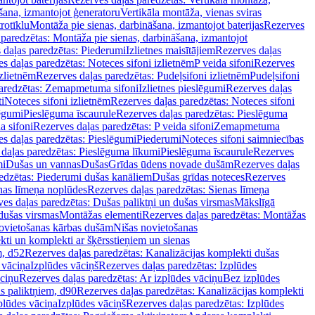
šana, izmantojot ģeneratoru
Vertikāla montāža, vienas sviras
rotīklu
Montāža pie sienas, darbināšana, izmantojot baterijas
Rezerves
paredzētas: Montāža pie sienas, darbināšana, izmantojot
 daļas paredzētas: Piederumi
Izlietnes maisītājiem
Rezerves daļas
s daļas paredzētas: Noteces sifoni izlietnēm
P veida sifoni
Rezerves
izlietnēm
Rezerves daļas paredzētas: Pudeļsifoni izlietnēm
Pudeļsifoni
paredzētas: Zemapmetuma sifoni
Izlietnes pieslēgumi
Rezerves daļas
i
Noteces sifoni izlietnēm
Rezerves daļas paredzētas: Noteces sifoni
lēgumi
Pieslēguma īscaurule
Rezerves daļas paredzētas: Pieslēguma
a sifoni
Rezerves daļas paredzētas: P veida sifoni
Zemapmetuma
s daļas paredzētas: Pieslēgumi
Piederumi
Noteces sifoni saimniecības
daļas paredzētas: Pieslēguma līkumi
Pieslēguma īscaurule
Rezerves
mi
Dušas un vannas
Dušas
Grīdas ūdens novade dušām
Rezerves daļas
edzētas: Piederumi dušas kanāliem
Dušas grīdas noteces
Rezerves
nas līmeņa noplūdes
Rezerves daļas paredzētas: Sienas līmeņa
es daļas paredzētas: Dušas paliktņi un dušas virsmas
Mākslīgā
dušas virsmas
Montāžas elementi
Rezerves daļas paredzētas: Montāžas
ovietošanas kārbas dušām
Nišas novietošanas
ti un komplekti ar šķērsstieņiem un sienas
m, d52
Rezerves daļas paredzētas: Kanalizācijas komplekti dušas
 vāciņa
Izplūdes vāciņš
Rezerves daļas paredzētas: Izplūdes
āciņu
Rezerves daļas paredzētas: Ar izplūdes vāciņu
Bez izplūdes
s paliktņiem, d90
Rezerves daļas paredzētas: Kanalizācijas komplekti
plūdes vāciņa
Izplūdes vāciņš
Rezerves daļas paredzētas: Izplūdes