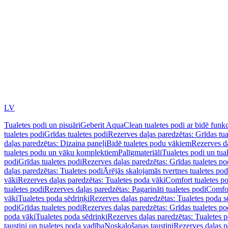
LV
Tualetes podi un pisuāri
Geberit AquaClean tualetes podi ar bidē funkc
tualetes podi
Grīdas tualetes podi
Rezerves daļas paredzētas: Grīdas tua
daļas paredzētas: Dizaina paneļi
Bidē tualetes podu vākiem
Rezerves da
tualetes podu un vāku komplektiem
Palīgmateriāli
Tualetes podi un tua
podi
Grīdas tualetes podi
Rezerves daļas paredzētas: Grīdas tualetes po
daļas paredzētas: Tualetes podi
Ārējās skalojamās tvertnes tualetes po
vāki
Rezerves daļas paredzētas: Tualetes poda vāki
Comfort tualetes p
tualetes podi
Rezerves daļas paredzētas: Pagarināti tualetes podi
Comfor
vāki
Tualetes poda sēdriņķi
Rezerves daļas paredzētas: Tualetes poda s
podi
Grīdas tualetes podi
Rezerves daļas paredzētas: Grīdas tualetes po
poda vāki
Tualetes poda sēdriņķi
Rezerves daļas paredzētas: Tualetes p
taustiņi un tualetes poda vadība
Noskalošanas taustiņi
Rezerves daļas p