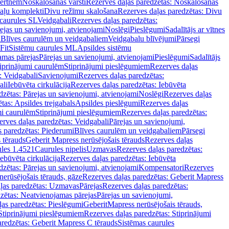
vertnēm
Noskalošanas vārsti
Rezerves daļas paredzētas: Noskalošanas
taļu komplekti
Divu režīmu skalošana
Rezerves daļas paredzētas: Divu
caurules SL
Veidgabali
Rezerves daļas paredzētas:
ejas un savienojumi, atvienojami
Noslēgi
Pieslēgumi
Sadalītājs ar vītnes
i
Blīves caurulēm un veidgabaliem
Veidgabalu blīvējumi
Pārsegi
Fit
Sistēmu caurules ML
Apsildes sistēmu
amas pārejas
Pārejas un savienojumi, atvienojami
Pieslēgumi
Sadalītājs
iprinājumi caurulēm
Stiprinājumi pieslēgumiem
Rezerves daļas
: Veidgabali
Savienojumi
Rezerves daļas paredzētas:
ali
Iebūvēta cirkulācija
Rezerves daļas paredzētas: Iebūvēta
dzētas: Pārejas un savienojumi, atvienojami
Noslēgi
Rezerves daļas
tas: Apsildes trejgabals
Apsildes pieslēgumi
Rezerves daļas
mi caurulēm
Stiprinājumi pieslēgumiem
Rezerves daļas paredzētas:
rves daļas paredzētas: Veidgabali
Pārejas un savienojumi,
s paredzētas: Piederumi
Blīves caurulēm un veidgabaliem
Pārsegi
 tērauds
Geberit Mapress nerūsējošais tērauds
Rezerves daļas
ules 1.4521
Caurules nipelis
Uzmavas
Rezerves daļas paredzētas:
Iebūvēta cirkulācija
Rezerves daļas paredzētas: Iebūvēta
dzētas: Pārejas un savienojumi, atvienojami
Kompensatori
Rezerves
nerūsējošais tērauds, gāze
Rezerves daļas paredzētas: Geberit Mapress
ļas paredzētas: Uzmavas
Pārejas
Rezerves daļas paredzētas:
zētas: Neatvienojamas pārejas
Pārejas un savienojumi,
ļas paredzētas: Pieslēgumi
GeberitMapress nerūsējošais tērauds,
Stiprinājumi pieslēgumiem
Rezerves daļas paredzētas: Stiprinājumi
aredzētas: Geberit Mapress C tērauds
Sistēmas caurules