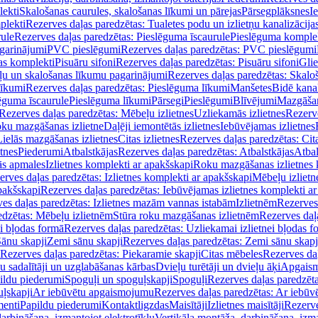
lekti
Skalošanas caurules, skalošanas līkumi un pārejas
Pārsegplāksnes
I
plekti
Rezerves daļas paredzētas: Tualetes podu un izlietņu kanalizācija
rule
Rezerves daļas paredzētas: Pieslēguma īscaurule
Pieslēguma komple
agarinājumi
PVC pieslēgumi
Rezerves daļas paredzētas: PVC pieslēgumi
jas komplekti
Pisuāru sifoni
Rezerves daļas paredzētas: Pisuāru sifoni
Glie
ļu un skalošanas līkumu pagarinājumi
Rezerves daļas paredzētas: Skalo
līkumi
Rezerves daļas paredzētas: Pieslēguma līkumi
Manšetes
Bidē kanal
ēguma īscaurule
Pieslēguma līkumi
Pārsegi
Pieslēgumi
Blīvējumi
Mazgāšan
Rezerves daļas paredzētas: Mēbeļu izlietnes
Uzliekamās izlietnes
Rezerve
oku mazgāšanas izlietne
Daļēji iemontētās izlietnes
Iebūvējamas izlietnes
Lielās mazgāšanas izlietnes
Citas izlietnes
Rezerves daļas paredzētas: Cita
etnes
Piederumi
Atbalstkājas
Rezerves daļas paredzētas: Atbalstkājas
Atbal
ās apmales
Izlietnes komplekti ar apakšskapi
Roku mazgāšanas izlietnes 
erves daļas paredzētas: Izlietnes komplekti ar apakšskapi
Mēbeļu izlietn
pakšskapi
Rezerves daļas paredzētas: Iebūvējamas izlietnes komplekti a
es daļas paredzētas: Izlietnes mazām vannas istabām
Izlietnēm
Rezerves 
edzētas: Mēbeļu izlietnēm
Stūra roku mazgāšanas izlietnēm
Rezerves daļ
ei bļodas formā
Rezerves daļas paredzētas: Uzliekamai izlietnei bļodas f
Sānu skapji
Zemi sānu skapji
Rezerves daļas paredzētas: Zemi sānu skapj
Rezerves daļas paredzētas: Piekaramie skapji
Citas mēbeles
Rezerves daļ
u sadalītāji un uzglabāšanas kārbas
Dvieļu turētāji un dvieļu āķi
Apgaism
ildu piederumi
Spoguļi un spoguļskapji
Spoguļi
Rezerves daļas paredzēta
uļskapji
Ar iebūvētu apgaismojumu
Rezerves daļas paredzētas: Ar iebū
enti
Papildu piederumi
Kontaktligzdas
Maisītāji
Izlietnes maisītāji
Rezerve
arbināšana, izmantojot elektrotīklu
Vertikāla montāža, darbināšana, izma