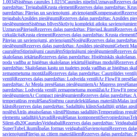
1.0034
Sistēmas caurules 1.0215
Caurules nipelis
Uzmavas
Rezerves da
paredzētas: Trejgabali
Krusta elementi
Rezerves daļas paredzētas: Krus
paredzētas: Pārejas un savienojumi, atvienojami
Kompensatori
Rezerve
trejgabals
Apsildes pieslēgumi
Rezerves daļas paredzētas: Apsildes pie
pieslēgumiem
Sistēmas blīves
Skrūvju komplekti atloku savienojumie
Uzmavas
Pārejas
Rezerves daļas paredzētas: Pārejas
Līkumi
Rezerves da
cirkulācija
Krusta elementi
Rezerves daļas paredzētas: Krusta elementi
Pārejas un savienojumi, atvienojami
Noslēgi
Rezerves daļas paredzētas
pieslēgumi
Rezerves daļas paredzētas: Apsildes pieslēgumi
Geberit Map
caurulēm
Stiprinājumi caurulēm
Stiprinājumi pieslēgumiem
Rezerves da
skalošanas iekārtas
Rezerves daļas paredzētas: Higiēniskās skalošanas 
poda vadība ar higiēnas skalošanas iekārtu
Higiēnas moduļi
Rezerves d
paredzētas: Skalošanas kastu un tualetes poda vadības ar higiēnas ska
zemapmetuma montāžai
Rezerves daļas paredzētas: Caurplūdes vent
ventiļi
Rezerves daļas paredzētas: Lodveida ventiļi
Ar FlowFit presēša
paredzētas: Ar Mepla presēšanas pieslēgumiem
Ar Mapress presēšana
paredzētas: Lodveida ventiļi zemapmetuma montāžai
Ar FlowFit pres
pieslēgumiem
Ar Compact pieslēgumiem
Rezerves daļas paredzētas: 
temperatūras regulēšana
Sistēmu caurule
Ieklāšanas materiāls
Malas izol
klāsts
Rezerves daļas paredzētas: Sadalītāju klāsts
Sadalītāji grīdas apsi
noslēgi
Ātrās atgaisošanas vārsti
Plūsmas sadalītājs
Temperatūras regulē
elementu sadalītāji
Apvadi
Regulēšanas komponenti
Servopiedziņas
Tel
Silent-db20
Caurules
Veidgabali
Rezerves daļas paredzētas: Veidgabali
SuperTube
Līkumi
Īpašas formas veidgabali
Savienojumi
Rezerves daļa
savienojumi
Pārejas uz citiem materiāliem
Rezerves daļas paredzētas: P