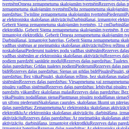
tvertnēm
Omega zemapmetuma skalojamām tvertnēm
Rezerves daļas 
zemapmetuma skalojamām tvertnēm
Delta zemapmetuma skalojamām 
paredzētas: Twinline zemapmetuma skalojamām tvertnēm
Piederumi
Pa
ar elektronisku skalošanas aktivizāciju
Darbināšanai, izmantojot elek
Geberit Sigma zemapmetuma skalojamām tvertnēm, 12 cm
Darbināšan
elektrotīklu, Geberit Sigma zemapmetuma skalojamām tvertnēm, 8 c
izmantojot elektrotīklu, Geberit Omega zemapmetuma skalojamām tv
Darbināšanai, izmantojot baterijas, Geberit Sigma zemapmetuma ska
vadības sistēmas ar pneimatisku skalošanas aktivizāciju
Divu režīmu s
noskalošanai
Piederumi tualetes podu vadības sistēmām
Rezerves daļas
vadības sistēmām ar elektronisku skalošanas aktivizāciju
Rezerves daļa
podiem paredzēti sanitārie moduļi
Rezerves daļas paredzētas: Tualetes
daļas paredzētas: Grīdas tualetes podiem
Piederumi
Rezerves daļas par
bidē
Rezerves daļas paredzētas: Sienas un grīdas bidē
Pisuārs
Pisuāri, 
paredzētas: Bez vāka
Pisuāri, skalošanas režīms, bez skalošanas malas
sistēmām
Rezerves daļas paredzētas: Virsapmetuma vai zemapmetuma 
pisuāru vadības sistēmai
Rezerves daļas paredzētas: Iebūvētai pisuāru 
paredzēts vākam
Bez skalošanas malas
Rezerves daļas paredzētas: Bez
vāka
Pisuāru nodalīšanas sienas
Plastmasas pisuāru nodalīšanas sienas
S
un sifonu piederumi
Skalošanas caurules, skalošanas līkumi un pārejas
daļas paredzētas: Zemapmetuma
Ar elektronisku skalošanas aktivizācij
elektrotīklu
Ar elektronisku skalošanas aktivizāciju, darbināšana, izman
aktivizāciju
Rezerves daļas paredzētas: Ar pneimatisku skalošanas akti
aktivizāciju, darbināšana, izmantojot elektrotīklu
Rezerves daļas paredz
izmantojot baterijas
Rezerves daļas paredzētas: Ar elektronisku skalošan