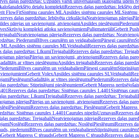
ves daļas paredzētas: Uzpildes vārsti universālajām skalojamā ūdens t
skalošana
Iekšējo detaļu komplekti
Rezerves daļas paredzētas: Iekšējo de
rit FlowFit
Sistēmu caurules ML
Apsildes sistēmu caurules ML
Sistēmu 
zerves daļas paredzētas: Iebūvēta cirkulācija
Neatvienojamas pārejas
Pār
ldes pārejas un savienojumi, atvienojami
Apsildes pieslēgumi
Piederum
īves
Skrūvju komplekti atloku savienojumiem
Palīgmateriāli
Geberit Push
rejgabali
Neatvienojamas pārejas
Rezerves daļas paredzētas: Neatvienoj
edzētas: Piederumi
Blīves caurulēm un veidgabaliem
Pārsegi caurulēm
St
s ML
Apsildes sistēmu caurules ML
Veidgabali
Rezerves daļas paredzētas
 daļas paredzētas: Līkumi
Trejgabali
Rezerves daļas paredzētas: Trejgab
nojamas pārejas
Pārejas un savienojumi, atvienojami
Rezerves daļas pare
adalītājs ar vītnes pieslēgumu
Apsildes trejgabals
Rezerves daļas paredzē
 Piederumi
Blīves caurulēm un veidgabaliem
Pārsegi caurulēm
Stiprināju
savienojumiem
Geberit Volex
Apsildes sistēmu caurules SL
Veidgabali
Reze
ojami
Pieslēgumi
Sadalītājs ar vītnes pieslēgumu
Piederumi
Rezerves daļa
ļas paredzētas: Stiprinājumi pieslēgumiem
Geberit Mapress nerūsējošais
4401
Rezerves daļas paredzētas: Sistēmas caurules 1.4401
Sistēmas caur
ļas paredzētas: Līkumi
Trejgabali
Rezerves daļas paredzētas: Trejgabali
nojamas pārejas
Pārejas un savienojumi, atvienojami
Rezerves daļas pare
slēgi
Pieslēgumi
Rezerves daļas paredzētas: Pieslēgumi
Geberit Mapress 
edzētas: Sistēmas caurules 1.4401
Caurules nipelis
Uzmavas
Rezerves da
aļas paredzētas: Trejgabali
Neatvienojamas pārejas
Rezerves daļas pared
ojami
Noslēgi
Rezerves daļas paredzētas: Noslēgi
Pieslēgumi
Rezerves da
auds, piederumi
Blīves caurulēm un veidgabaliem
Stiprinājumi caurulēm
m
Geberit Mapress C tērauds
Geberit Mapress C tērauds
Rezerves daļas p