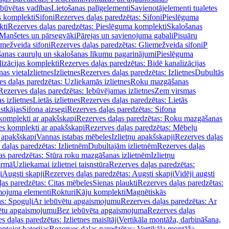
ebūvētas vadības
Lietošanas palīgelementi
Savienotājelementi tualetes
s komplekti
Sifoni
Rezerves daļas paredzētas: Sifoni
Pieslēguma
kti
Rezerves daļas paredzētas: Pieslēguma komplekti
Skalošanas
Manšetes un pārsegvāki
Pārejas un savienojuma gabali
Pisuāru
mežveida sifoni
Rezerves daļas paredzētas: Gliemežveida sifoni
P
šanas cauruļu un skalošanas līkumu pagarinājumi
Pieslēguma
izācijas komplekti
Rezerves daļas paredzētas: Bidē kanalizācijas
as vieta
Izlietnes
Izlietnes
Rezerves daļas paredzētas: Izlietnes
Dubultās
s daļas paredzētas: Uzliekamās izlietnes
Roku mazgāšanas
Rezerves daļas paredzētas: Iebūvējamas izlietnes
Zem virsmas
s izlietnes
Lietās izlietnes
Rezerves daļas paredzētas: Lietās
stkājas
Sifona aizsegi
Rezerves daļas paredzētas: Sifona
komplekti ar apakšskapi
Rezerves daļas paredzētas: Roku mazgāšanas
es komplekti ar apakšskapi
Rezerves daļas paredzētas: Mēbeļu
r apakšskapi
Vannas istabas mēbeles
Izlietņu apakšskapji
Rezerves daļas
daļas paredzētas: Izlietnēm
Dubultajām izlietnēm
Rezerves daļas
as paredzētas: Stūra roku mazgāšanas izlietnēm
Izlietņu
ormā
Uzliekamai izlietnei taisnstūra
Rezerves daļas paredzētas:
i
Augsti skapji
Rezerves daļas paredzētas: Augsti skapji
Vidēji augsti
as paredzētas: Citas mēbeles
Sienas plaukti
Rezerves daļas paredzētas:
ojuma elementi
Rokturi
Kāju komplekti
Magnētiskās
s: Spoguļi
Ar iebūvētu apgaismojumu
Rezerves daļas paredzētas: Ar
vētu apgaismojumu
Bez iebūvēta apgaismojuma
Rezerves daļas
s daļas paredzētas: Izlietnes maisītāji
Vertikāla montāža, darbināšana,
ntojot baterijas
Rezerves daļas paredzētas: Vertikāla montāža,