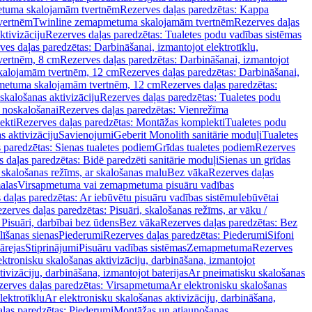
tuma skalojamām tvertnēm
Rezerves daļas paredzētas: Kappa
vertnēm
Twinline zemapmetuma skalojamām tvertnēm
Rezerves daļas
ktivizāciju
Rezerves daļas paredzētas: Tualetes podu vadības sistēmas
ves daļas paredzētas: Darbināšanai, izmantojot elektrotīklu,
vertnēm, 8 cm
Rezerves daļas paredzētas: Darbināšanai, izmantojot
skalojamām tvertnēm, 12 cm
Rezerves daļas paredzētas: Darbināšanai,
apmetuma skalojamām tvertnēm, 12 cm
Rezerves daļas paredzētas:
skalošanas aktivizāciju
Rezerves daļas paredzētas: Tualetes podu
 noskalošanai
Rezerves daļas paredzētas: Vienrežīma
ekti
Rezerves daļas paredzētas: Montāžas komplekti
Tualetes podu
s aktivizāciju
Savienojumi
Geberit Monolith sanitārie moduļi
Tualetes
 paredzētas: Sienas tualetes podiem
Grīdas tualetes podiem
Rezerves
 daļas paredzētas: Bidē paredzēti sanitārie moduļi
Sienas un grīdas
, skalošanas režīms, ar skalošanas malu
Bez vāka
Rezerves daļas
alas
Virsapmetuma vai zemapmetuma pisuāru vadības
 daļas paredzētas: Ar iebūvētu pisuāru vadības sistēmu
Iebūvētai
zerves daļas paredzētas: Pisuāri, skalošanas režīms, ar vāku /
 Pisuāri, darbībai bez ūdens
Bez vāka
Rezerves daļas paredzētas: Bez
līšanas sienas
Piederumi
Rezerves daļas paredzētas: Piederumi
Sifoni
ārejas
Stiprinājumi
Pisuāru vadības sistēmas
Zemapmetuma
Rezerves
ektronisku skalošanas aktivizāciju, darbināšana, izmantojot
ivizāciju, darbināšana, izmantojot baterijas
Ar pneimatisku skalošanas
zerves daļas paredzētas: Virsapmetuma
Ar elektronisku skalošanas
lektrotīklu
Ar elektronisku skalošanas aktivizāciju, darbināšana,
ļas paredzētas: Piederumi
Montāžas un atjaunošanas