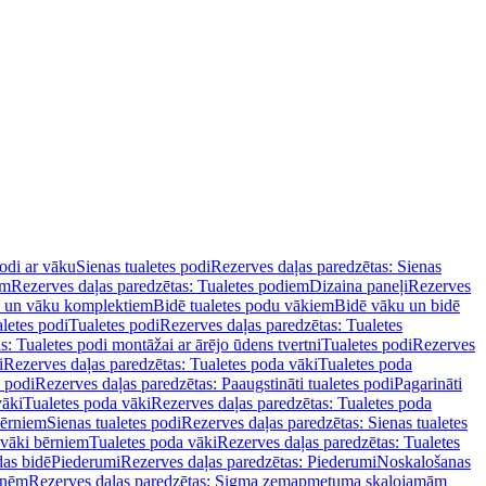
podi ar vāku
Sienas tualetes podi
Rezerves daļas paredzētas: Sienas
em
Rezerves daļas paredzētas: Tualetes podiem
Dizaina paneļi
Rezerves
u un vāku komplektiem
Bidē tualetes podu vākiem
Bidē vāku un bidē
aletes podi
Tualetes podi
Rezerves daļas paredzētas: Tualetes
s: Tualetes podi montāžai ar ārējo ūdens tvertni
Tualetes podi
Rezerves
i
Rezerves daļas paredzētas: Tualetes poda vāki
Tualetes poda
s podi
Rezerves daļas paredzētas: Paaugstināti tualetes podi
Pagarināti
vāki
Tualetes poda vāki
Rezerves daļas paredzētas: Tualetes poda
bērniem
Sienas tualetes podi
Rezerves daļas paredzētas: Sienas tualetes
 vāki bērniem
Tualetes poda vāki
Rezerves daļas paredzētas: Tualetes
das bidē
Piederumi
Rezerves daļas paredzētas: Piederumi
Noskalošanas
tnēm
Rezerves daļas paredzētas: Sigma zemapmetuma skalojamām