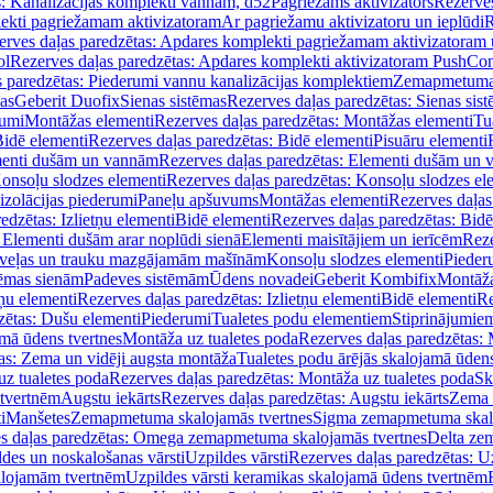
s: Kanalizācijas komplekti vannām, d52
Pagriežams aktivizators
Rezerves
lekti pagriežamam aktivizatoram
Ar pagriežamu aktivizatoru un ieplūdi
R
erves daļas paredzētas: Apdares komplekti pagriežamam aktivizatoram 
ol
Rezerves daļas paredzētas: Apdares komplekti aktivizatoram PushCon
s paredzētas: Piederumi vannu kanalizācijas komplektiem
Zemapmetuma c
mas
Geberit Duofix
Sienas sistēmas
Rezerves daļas paredzētas: Sienas sis
rumi
Montāžas elementi
Rezerves daļas paredzētas: Montāžas elementi
Tu
idē elementi
Rezerves daļas paredzētas: Bidē elementi
Pisuāru elementi
enti dušām un vannām
Rezerves daļas paredzētas: Elementi dušām un
onsoļu slodzes elementi
Rezerves daļas paredzētas: Konsoļu slodzes el
izolācijas piederumi
Paneļu apšuvums
Montāžas elementi
Rezerves daļas
edzētas: Izlietņu elementi
Bidē elementi
Rezerves daļas paredzētas: Bidē
 Elementi dušām arar noplūdi sienā
Elementi maisītājiem un ierīcēm
Reze
i veļas un trauku mazgājamām mašīnām
Konsoļu slodzes elementi
Pieder
tēmas sienām
Padeves sistēmām
Ūdens novadei
Geberit Kombifix
Montāža
tņu elementi
Rezerves daļas paredzētas: Izlietņu elementi
Bidē elementi
Re
zētas: Dušu elementi
Piederumi
Tualetes podu elementiem
Stiprinājumie
amā ūdens tvertnes
Montāža uz tualetes poda
Rezerves daļas paredzētas: 
as: Zema un vidēji augsta montāža
Tualetes podu ārējās skalojamā ūdens
z tualetes poda
Rezerves daļas paredzētas: Montāža uz tualetes poda
Sk
 tvertnēm
Augstu iekārts
Rezerves daļas paredzētas: Augstu iekārts
Zema 
i
Manšetes
Zemapmetuma skalojamās tvertnes
Sigma zemapmetuma skalo
s daļas paredzētas: Omega zemapmetuma skalojamās tvertnes
Delta ze
des un noskalošanas vārsti
Uzpildes vārsti
Rezerves daļas paredzētas: Uz
alojamām tvertnēm
Uzpildes vārsti keramikas skalojamā ūdens tvertnēm