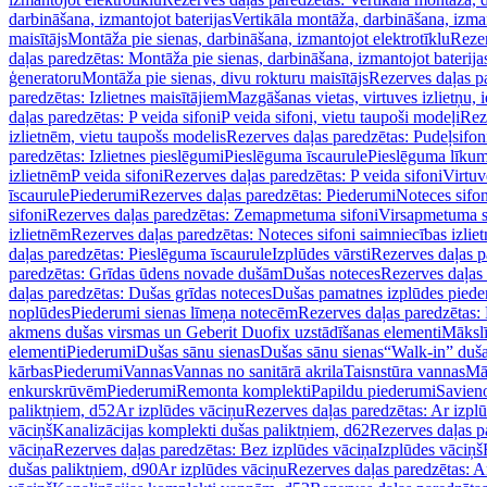
darbināšana, izmantojot baterijas
Vertikāla montāža, darbināšana, izma
maisītājs
Montāža pie sienas, darbināšana, izmantojot elektrotīklu
Rezer
daļas paredzētas: Montāža pie sienas, darbināšana, izmantojot baterija
ģeneratoru
Montāža pie sienas, divu rokturu maisītājs
Rezerves daļas pa
paredzētas: Izlietnes maisītājiem
Mazgāšanas vietas, virtuves izlietņu, i
daļas paredzētas: P veida sifoni
P veida sifoni, vietu taupoši modeļi
Reze
izlietnēm, vietu taupošs modelis
Rezerves daļas paredzētas: Pudeļsifoni
paredzētas: Izlietnes pieslēgumi
Pieslēguma īscaurule
Pieslēguma līkum
izlietnēm
P veida sifoni
Rezerves daļas paredzētas: P veida sifoni
Virtuv
īscaurule
Piederumi
Rezerves daļas paredzētas: Piederumi
Noteces sifo
sifoni
Rezerves daļas paredzētas: Zemapmetuma sifoni
Virsapmetuma s
izlietnēm
Rezerves daļas paredzētas: Noteces sifoni saimniecības izlie
daļas paredzētas: Pieslēguma īscaurule
Izplūdes vārsti
Rezerves daļas pa
paredzētas: Grīdas ūdens novade dušām
Dušas noteces
Rezerves daļas
daļas paredzētas: Dušas grīdas noteces
Dušas pamatnes izplūdes piede
noplūdes
Piederumi sienas līmeņa notecēm
Rezerves daļas paredzētas:
akmens dušas virsmas un Geberit Duofix uzstādīšanas elementi
Mākslī
elementi
Piederumi
Dušas sānu sienas
Dušas sānu sienas
“Walk-in” duša
kārbas
Piederumi
Vannas
Vannas no sanitārā akrila
Taisnstūra vannas
Mā
enkurskrūvēm
Piederumi
Remonta komplekti
Papildu piederumi
Savien
paliktņiem, d52
Ar izplūdes vāciņu
Rezerves daļas paredzētas: Ar izpl
vāciņš
Kanalizācijas komplekti dušas paliktņiem, d62
Rezerves daļas p
vāciņa
Rezerves daļas paredzētas: Bez izplūdes vāciņa
Izplūdes vāciņš
dušas paliktņiem, d90
Ar izplūdes vāciņu
Rezerves daļas paredzētas: A