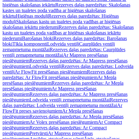
higiēnas skalošanas iekārtu
Rezerves daļas paredzētas: Skalošanas
kastes un tualetes poda vadība ar higiēnas skalošanas
iekārtu
Higiēnas moduļi
Rezerves daļas paredzētas: Higiēnas
moduļi
Skalošanas kastu un tualetes poda vadības ar higiēnas
skalošanas iekārtu piederumi
Rezerves daļas paredzētas: Skalošanas
kastu un tualetes poda vadības ar higiēnas skalošanas iekārtu
piederumi
Barošanas bloki
Rezerves daļas paredzētas: Barošanas
bloki
Tīkla komponenti
Lodveida ventiļi
Caurplūdes ventiļi
zemapmetuma montāžai
Rezerves daļas paredzētas: Caurplūdes
ventiļi zemapmetuma montāžai
Ar Mapress presēšanas
pieslēgumiem
Rezerves daļas paredzētas: Ar Mapress presēšanas
pieslēgumiem
Lodveida ventiļi
Rezerves daļas paredzētas: Lodveida
ventiļi
Ar FlowFit presēšanas pieslēgumiem
Rezerves daļas
paredzētas: Ar FlowFit presēšanas pieslēgumiem
Ar Mepla
presēšanas pieslēgumiem
Rezerves daļas paredzētas: Ar Mepla
presēšanas pieslēgumiem
Ar Mapress presēšanas
pieslēgumiem
Rezerves daļas paredzētas: Ar Mapress presēšanas
pieslēgumiem
Lodveida ventiļi zemapmetuma montāžai
Rezerves
daļas paredzētas: Lodveida ventiļi zemapmetuma montāžai
Ar
FlowFit preses savienojumiem
Ar Mepla presēšanas
pieslēgumiem
Rezerves daļas paredzētas: Ar Mepla presēšanas
pieslēgumiem
Ar Volex presēšanas pieslēgumiem
Ar Compact
pieslēgumiem
Rezerves daļas paredzētas: Ar Compact
pieslēgumiem
Pretvārsti
Ar Mapress presēšanas
pieslēgumiem
Apsildes atgaisošanas vārsti
Ātrās atgaisošanas