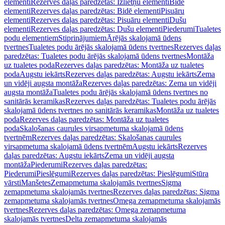
elementi
Rezerves daļas paredzētas: Izlietņu elementi
Bidē
elementi
Rezerves daļas paredzētas: Bidē elementi
Pisuāru
elementi
Rezerves daļas paredzētas: Pisuāru elementi
Dušu
elementi
Rezerves daļas paredzētas: Dušu elementi
Piederumi
Tualetes
podu elementiem
Stiprinājumiem
Ārējās skalojamā ūdens
tvertnes
Tualetes podu ārējās skalojamā ūdens tvertnes
Rezerves daļas
paredzētas: Tualetes podu ārējās skalojamā ūdens tvertnes
Montāža
uz tualetes poda
Rezerves daļas paredzētas: Montāža uz tualetes
poda
Augstu iekārts
Rezerves daļas paredzētas: Augstu iekārts
Zema
un vidēji augsta montāža
Rezerves daļas paredzētas: Zema un vidēji
augsta montāža
Tualetes podu ārējās skalojamā ūdens tvertnes no
sanitārās keramikas
Rezerves daļas paredzētas: Tualetes podu ārējās
skalojamā ūdens tvertnes no sanitārās keramikas
Montāža uz tualetes
poda
Rezerves daļas paredzētas: Montāža uz tualetes
poda
Skalošanas caurules virsapmetuma skalojamā ūdens
tvertnēm
Rezerves daļas paredzētas: Skalošanas caurules
virsapmetuma skalojamā ūdens tvertnēm
Augstu iekārts
Rezerves
daļas paredzētas: Augstu iekārts
Zema un vidēji augsta
montāža
Piederumi
Rezerves daļas paredzētas:
Piederumi
Pieslēgumi
Rezerves daļas paredzētas: Pieslēgumi
Stūra
vārsti
Manšetes
Zemapmetuma skalojamās tvertnes
Sigma
zemapmetuma skalojamās tvertnes
Rezerves daļas paredzētas: Sigma
zemapmetuma skalojamās tvertnes
Omega zemapmetuma skalojamās
tvertnes
Rezerves daļas paredzētas: Omega zemapmetuma
skalojamās tvertnes
Delta zemapmetuma skalojamās