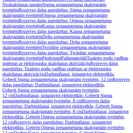
Noskalošanas taustiņi
Sigma zemapmetuma skalojamām
tvertnēm
Rezerves daļas paredzētas: Sigma zemapmetuma
skalojamām tvertnēm
Omega zemapmetuma skalojamām
tvertnēm
Rezerves daļas paredzētas: Omega zemapmetuma
skalojamām tvertnēm
Kappa zemapmetuma skalojamām
tvertnēm
Rezerves daļas paredzētas: Kappa zemapmetuma
skalojamām tvertnēm
Delta zemapmetuma skalojamām
tvertnēm
Rezerves daļas paredzētas: Delta zemapmetuma
skalojamām tvertnēm
Twinline zemapmetuma skalojamām
tvertnēm
Rezerves daļas paredzētas: Twinline zemapmetuma
skalojamām tvertnēm
Piederumi
Palīgmateriāli
Tualetes podu vadības
sistēmas ar elektronisku skalošanas aktivizāciju
Rezerves daļas
paredzētas: Tualetes podu vadības sistēmas ar elektronisku
skalošanas aktivizāciju
Darbināšanai, izmantojot elektrotīklu,
Geberit Sigma zemapmetuma skalojamām tvertnēm, 12 cm
Rezerves
daļas paredzētas: Darbināšanai, izmantojot elektrotīklu,
Geberit Sigma zemapmetuma skalojamām tvertnēm,
12 cm
Darbināšanai, izmantojot elektrotīklu, Geberit Sigma
zemapmetuma skalojamām tvertnēm, 8 cm
Rezerves daļas
paredzētas: Darbināšanai, izmantojot elektrotīklu, Geberit Sigma
zemapmetuma skalojamām tvertnēm, 8 cm
Darbināšanai, izmantojot
elektrotīklu, Geberit Omega zemapmetuma skalojamām tvertnēm,
12 cm
Rezerves daļas paredzētas: Darbināšanai, izmantojot
elektrotīklu, Geberit Omega zemapmetuma skalojamām tvertnēm,
12 cm
Darbināšanai, izmantojot baterijas, Geberit Sigma