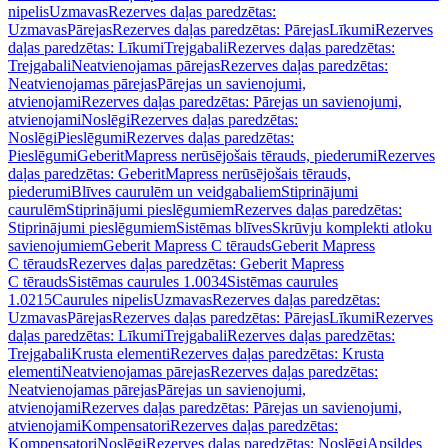
nipelis
Uzmavas
Rezerves daļas paredzētas:
Uzmavas
Pārejas
Rezerves daļas paredzētas: Pārejas
Līkumi
Rezerves
daļas paredzētas: Līkumi
Trejgabali
Rezerves daļas paredzētas:
Trejgabali
Neatvienojamas pārejas
Rezerves daļas paredzētas:
Neatvienojamas pārejas
Pārejas un savienojumi,
atvienojami
Rezerves daļas paredzētas: Pārejas un savienojumi,
atvienojami
Noslēgi
Rezerves daļas paredzētas:
Noslēgi
Pieslēgumi
Rezerves daļas paredzētas:
Pieslēgumi
GeberitMapress nerūsējošais tērauds, piederumi
Rezerves
daļas paredzētas: GeberitMapress nerūsējošais tērauds,
piederumi
Blīves caurulēm un veidgabaliem
Stiprinājumi
caurulēm
Stiprinājumi pieslēgumiem
Rezerves daļas paredzētas:
Stiprinājumi pieslēgumiem
Sistēmas blīves
Skrūvju komplekti atloku
savienojumiem
Geberit Mapress C tērauds
Geberit Mapress
C tērauds
Rezerves daļas paredzētas: Geberit Mapress
C tērauds
Sistēmas caurules 1.0034
Sistēmas caurules
1.0215
Caurules nipelis
Uzmavas
Rezerves daļas paredzētas:
Uzmavas
Pārejas
Rezerves daļas paredzētas: Pārejas
Līkumi
Rezerves
daļas paredzētas: Līkumi
Trejgabali
Rezerves daļas paredzētas:
Trejgabali
Krusta elementi
Rezerves daļas paredzētas: Krusta
elementi
Neatvienojamas pārejas
Rezerves daļas paredzētas:
Neatvienojamas pārejas
Pārejas un savienojumi,
atvienojami
Rezerves daļas paredzētas: Pārejas un savienojumi,
atvienojami
Kompensatori
Rezerves daļas paredzētas:
Kompensatori
Noslēgi
Rezerves daļas paredzētas: Noslēgi
Apsildes