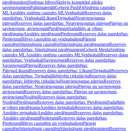
pieslēgumiem
Sistēmas blīves
Skrūvju komplekti atloku
savienojumiem
Palīgmateriāli
Geberit PushFit
Sistēmu caurules
ML
Apsildes sistēmu caurules ML
Veidgabali
Rezerves daļas
paredzētas: Veidgabali
Līkumi
Trejgabali
Neatvienojamas
pārejas
Rezerves daļas paredzētas: Neatvienojamas pārejas
Pārejas un
savienojumi, atvienojami
Pieslēgumi
Sadalītājs ar vītnes
pieslēgumu
Apsildes pieslēgumi
Piederumi
Rezerves daļas paredzētas:
Piederumi
Blīves caurulēm un veidgabaliem
Pārsegi
caurulēm
Stiprinājumi caurulēm
Stiprinājumi pieslēgumiem
Rezerves
daļas paredzētas: Stiprinājumi pieslēgumiem
Geberit Mepla
Sistēmu
caurules ML
Apsildes sistēmu caurules ML
Veidgabali
Rezerves daļas
paredzētas: Veidgabali
Savienojumi
Rezerves daļas paredzētas:
Savienojumi
Pārejas
Rezerves daļas paredzētas:
Pārejas
Līkumi
Rezerves daļas paredzētas: Līkumi
Trejgabali
Rezerves
daļas paredzētas: Trejgabali
Iebūvēta cirkulācija
Rezerves daļas
paredzētas: Iebūvēta cirkulācija
Neatvienojamas pārejas
Rezerves
daļas paredzētas: Neatvienojamas pārejas
Pārejas un savienojumi,
atvienojami
Rezerves daļas paredzētas: Pārejas un savienojumi,
atvienojami
Noslēgi
Rezerves daļas paredzētas:
Noslēgi
Pieslēgumi
Rezerves daļas paredzētas: Pieslēgumi
Sadalītājs
ar vītnes pieslēgumu
Apsildes trejgabals
Rezerves daļas paredzētas:
Apsildes trejgabals
Apsildes pieslēgumi
Rezerves daļas paredzētas:
Apsildes pieslēgumi
Piederumi
Rezerves daļas paredzētas:
Piederumi
Blīves caurulēm un veidgabaliem
Pārsegi
caurulēm
Stiprinājumi caurulēm
Stiprinājumi pieslēgumiem
Rezerves