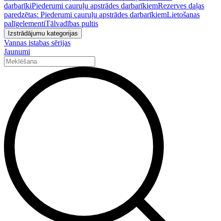
darbarīki
Piederumi cauruļu apstrādes darbarīkiem
Rezerves daļas
paredzētas: Piederumi cauruļu apstrādes darbarīkiem
Lietošanas
palīgelementi
Tālvadības pultis
Izstrādājumu kategorijas
Vannas istabas sērijas
Jaunumi