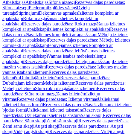
Atbalstkājas
Atbalstkājas
Sifona aizsegi
Rezerves daļas paredzētas:
Sifona aizsegi
Piederumi
Izplūdes vāciņš
Dvieļu
turētājs
Stiprinājumi
Dekoratīvās apmales
Izlietnes komplekti ar
apakšskapi
Roku mazgāšanas izlietnes komplekti ar
apakšskapi
Rezerves daļas paredzētas: Roku mazgāšanas izlietnes
komplekti ar apakšskapi
Izlietnes komplekti ar apakšskapi
Rezerves
daļas paredzētas: Izlietnes komplekti ar apakšskapi
Mēbeļu izlietnes
komplekti ar apakšskapi
Rezerves daļas paredzētas: Mēbeļu izlietnes
komplekti ar apakšskapi
Iebūvējamas izlietnes komplekti ar
apakšskapi
Rezerves daļas paredzētas: Iebūvējamas izlietnes
komplekti ar apakšskapi
Vannas istabas mēbeles
Izlietņu
apakšskapji
Rezerves daļas paredzētas: Izlietņu apakšskapji
Izlietnes
mazām vannas istabām
Rezerves daļas paredzētas: Izlietnes mazām
vannas istabām
Izlietnēm
Rezerves daļas paredzētas:
Izlietnēm
Dubultajām izlietnēm
Rezerves daļas paredzētas:
Dubultajām izlietnēm
Mēbeļu izlietnēm
Rezerves daļas paredzētas:
Mēbeļu izlietnēm
Stūra roku mazgāšanas izlietnēm
Rezerves daļas
paredzētas: Stūra roku mazgāšanas izlietnēm
Izlietņu
virsmas
Rezerves daļas paredzētas: Izlietņu virsmas
Uzliekamai
izlietnei bļodas formā
Rezerves daļas paredzētas: Uzliekamai izlietnei
bļodas formā
Uzliekamai izlietnei taisnstūra
Rezerves daļas
paredzētas: Uzliekamai izlietnei taisnstūra
Sānu skapji
Rezerves daļas
paredzētas: Sānu skapji
Zemi sānu skapji
Rezerves daļas paredzētas:
Zemi sānu skapji
Augsti skapji
Rezerves daļas paredzētas: Augsti
skapji
Vidēji augsti skapji
Rezerves daļas paredzētas: Vidēji augsti