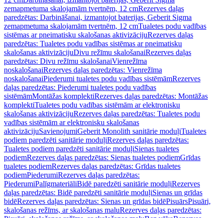
zemapmetuma skalojamām tvertnēm, 12 cm
Rezerves daļas
paredzētas: Darbināšanai, izmantojot baterijas, Geberit Sigma
zemapmetuma skalojamām tvertnēm, 12 cm
Tualetes podu vadības
sistēmas ar pneimatisku skalošanas aktivizāciju
Rezerves daļas
paredzētas: Tualetes podu vadības sistēmas ar pneimatisku
skalošanas aktivizāciju
Divu režīmu skalošanai
Rezerves daļas
paredzētas: Divu režīmu skalošanai
Vienrežīma
noskalošanai
Rezerves daļas paredzētas: Vienrežīma
noskalošanai
Piederumi tualetes podu vadības sistēmām
Rezerves
daļas paredzētas: Piederumi tualetes podu vadības
sistēmām
Montāžas komplekti
Rezerves daļas paredzētas: Montāžas
komplekti
Tualetes podu vadības sistēmām ar elektronisku
skalošanas aktivizāciju
Rezerves daļas paredzētas: Tualetes podu
vadības sistēmām ar elektronisku skalošanas
aktivizāciju
Savienojumi
Geberit Monolith sanitārie moduļi
Tualetes
podiem paredzēti sanitārie moduļi
Rezerves daļas paredzētas:
Tualetes podiem paredzēti sanitārie moduļi
Sienas tualetes
podiem
Rezerves daļas paredzētas: Sienas tualetes podiem
Grīdas
tualetes podiem
Rezerves daļas paredzētas: Grīdas tualetes
podiem
Piederumi
Rezerves daļas paredzētas:
Piederumi
Palīgmateriāli
Bidē paredzēti sanitārie moduļi
Rezerves
daļas paredzētas: Bidē paredzēti sanitārie moduļi
Sienas un grīdas
bidē
Rezerves daļas paredzētas: Sienas un grīdas bidē
Pisuārs
Pisuāri,
skalošanas režīms, ar skalošanas malu
Rezerves daļas paredzētas: