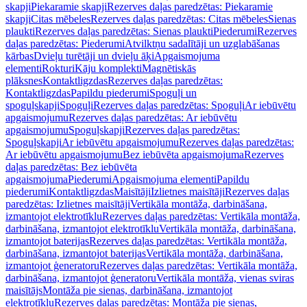
skapji
Piekaramie skapji
Rezerves daļas paredzētas: Piekaramie
skapji
Citas mēbeles
Rezerves daļas paredzētas: Citas mēbeles
Sienas
plaukti
Rezerves daļas paredzētas: Sienas plaukti
Piederumi
Rezerves
daļas paredzētas: Piederumi
Atvilktņu sadalītāji un uzglabāšanas
kārbas
Dvieļu turētāji un dvieļu āķi
Apgaismojuma
elementi
Rokturi
Kāju komplekti
Magnētiskās
plāksnes
Kontaktligzdas
Rezerves daļas paredzētas:
Kontaktligzdas
Papildu piederumi
Spoguļi un
spoguļskapji
Spoguļi
Rezerves daļas paredzētas: Spoguļi
Ar iebūvētu
apgaismojumu
Rezerves daļas paredzētas: Ar iebūvētu
apgaismojumu
Spoguļskapji
Rezerves daļas paredzētas:
Spoguļskapji
Ar iebūvētu apgaismojumu
Rezerves daļas paredzētas:
Ar iebūvētu apgaismojumu
Bez iebūvēta apgaismojuma
Rezerves
daļas paredzētas: Bez iebūvēta
apgaismojuma
Piederumi
Apgaismojuma elementi
Papildu
piederumi
Kontaktligzdas
Maisītāji
Izlietnes maisītāji
Rezerves daļas
paredzētas: Izlietnes maisītāji
Vertikāla montāža, darbināšana,
izmantojot elektrotīklu
Rezerves daļas paredzētas: Vertikāla montāža,
darbināšana, izmantojot elektrotīklu
Vertikāla montāža, darbināšana,
izmantojot baterijas
Rezerves daļas paredzētas: Vertikāla montāža,
darbināšana, izmantojot baterijas
Vertikāla montāža, darbināšana,
izmantojot ģeneratoru
Rezerves daļas paredzētas: Vertikāla montāža,
darbināšana, izmantojot ģeneratoru
Vertikāla montāža, vienas sviras
maisītājs
Montāža pie sienas, darbināšana, izmantojot
elektrotīklu
Rezerves daļas paredzētas: Montāža pie sienas,