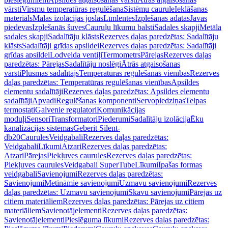
vārsti
Virsmu temperatūras regulēšana
Sistēmu caurule
Ieklāšanas
materiāls
Malas izolācijas joslas
Līmlentes
Izplešanas adatas
Javas
piedevas
Izplešanās šuves
Cauruļu līkumu balsti
Sadales skapji
Metāla
sadales skapji
Sadalītāju klāsts
Rezerves daļas paredzētas: Sadalītāju
klāsts
Sadalītāji grīdas apsildei
Rezerves daļas paredzētas: Sadalītāji
grīdas apsildei
Lodveida ventiļi
Termometrs
Pārejas
Rezerves daļas
paredzētas: Pārejas
Sadalītāju noslēgi
Ātrās atgaisošanas
vārsti
Plūsmas sadalītājs
Temperatūras regulēšanas vienības
Rezerves
daļas paredzētas: Temperatūras regulēšanas vienības
Apsildes
elementu sadalītāji
Rezerves daļas paredzētas: Apsildes elementu
sadalītāji
Apvadi
Regulēšanas komponenti
Servopiedziņas
Telpas
termostati
Galvenie regulatori
Komunikācijas
moduļi
Sensori
Transformatori
Piederumi
Sadalītāju izolācija
Ēku
kanalizācijas sistēmas
Geberit Silent-
db20
Caurules
Veidgabali
Rezerves daļas paredzētas:
Veidgabali
Līkumi
Atzari
Rezerves daļas paredzētas:
Atzari
Pārejas
Piekļuves caurules
Rezerves daļas paredzētas:
Piekļuves caurules
Veidgabali SuperTube
Līkumi
Īpašas formas
veidgabali
Savienojumi
Rezerves daļas paredzētas:
Savienojumi
Metināmie savienojumi
Uzmavu savienojumi
Rezerves
daļas paredzētas: Uzmavu savienojumi
Skavu savienojumi
Pārejas uz
citiem materiāliem
Rezerves daļas paredzētas: Pārejas uz citiem
materiāliem
Savienotājelementi
Rezerves daļas paredzētas:
Savienotājelementi
Pieslēguma līkumi
Rezerves daļas paredzētas: