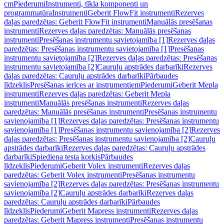
cm
Piederumi
Instrumenti, tīkla komponenti un
programmatūra
Instrumenti
Geberit FlowFit instrumenti
Rezerves
daļas paredzētas: Geberit FlowFit instrumenti
Manuālās presēšanas
instrumenti
Rezerves daļas paredzētas: Manuālās presēšanas
instrumenti
Presēšanas instrumentu savietojamība [1]
Rezerves daļas
paredzētas: Presēšanas instrumentu savietojamība [1]
Presēšanas
instrumentu savietojamība [2]
Rezerves daļas paredzētas: Presēšanas
instrumentu savietojamība [2]
Cauruļu apstrādes darbarīki
Rezerves
daļas paredzētas: Cauruļu apstrādes darbarīki
Pārbaudes
līdzeklis
Presēšanas ierīces ar instrumentiem
Piederumi
Geberit Mepla
instrumenti
Rezerves daļas paredzētas: Geberit Mepla
instrumenti
Manuālās presēšanas instrumenti
Rezerves daļas
paredzētas: Manuālās presēšanas instrumenti
Presēšanas instrumentu
savienojamība [1]
Rezerves daļas paredzētas: Presēšanas instrumentu
savienojamība [1]
Presēšanas instrumentu savienojamība [2]
Rezerves
daļas paredzētas: Presēšanas instrumentu savienojamība [2]
Cauruļu
apstrādes darbarīki
Rezerves daļas paredzētas: Cauruļu apstrādes
darbarīki
Spiediena testa korķis
Pārbaudes
līdzeklis
Piederumi
Geberit Volex instrumenti
Rezerves daļas
paredzētas: Geberit Volex instrumenti
Presēšanas instrumentu
savienojamība [2]
Rezerves daļas paredzētas: Presēšanas instrumentu
savienojamība [2]
Cauruļu apstrādes darbarīki
Rezerves daļas
paredzētas: Cauruļu apstrādes darbarīki
Pārbaudes
līdzeklis
Piederumi
Geberit Mapress instrumenti
Rezerves daļas
paredzētas: Geberit Mapress instrumenti
Presēšanas instrumentu