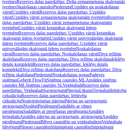
tvertnes
Rezerves daļas paredzētas: Delta zemapmetuma skalojamās
tvertnes
Skalošanas caurules
Piederumi
Uzpildes un noskalošanas
vārsti
Uzpildes vārsti
Rezerves daļas paredzētas: Uzpildes
vārsti
Uzpildes vārsti zemapmetuma skalojamām tvertnēm
Rezerves
daļas paredzētas: Uzpildes vārsti zemapmetuma skalojamām
tvertnēm
Uzpildes vārsti keramikas skalojamā ūdens
tvertnēm
Rezerves daļas paredzētas: Uzpildes vārsti keramikas
skalojamā ūdens tvertnēm
Uzpildes vārsti universālajām skalojamā
ūdens tvertnēm
Rezerves daļas paredzētas: Uzpildes vārsti
universālajām skalojamā ūdens tvertnēm
Noskalošanas
vārsti
Rezerves daļas paredzētas: Noskalošanas vārsti
Divu režīmu
skalošana
Rezerves daļas paredzētas: Divu režīmu skalošana
Iekšējo
detaļu komplekti
Rezerves daļas paredzētas: Iekšējo detaļu
komplekti
Divu režīmu skalošana
Rezerves daļas paredzētas: Divu
režīmu skalošana
Piederumi
Noskalošanas pogas
Padeves
sistēmas
Geberit FlowFit
Sistēmu caurules ML
Apsildes sistēmu
caurules ML
Sistēmu caurules SL
Veidgabali
Rezerves daļas
paredzētas: Veidgabali
Savienojumi
Pārejas
Līkumi
Trejgabali
Iebūvēta
cirkulācija
Rezerves daļas paredzētas: Iebūvēta
cirkulācija
Neatvienojamas pārejas
Pārejas un savienojumi,
atvienojami
Noslēgi
Pieslēgumi
Sadalītājs ar vītnes
pieslēgumu
Sadalītājs ar presēšanas pieslēgumu
Apsildes
trejgabals
Apsildes pārejas un savienojumi, atvienojami
Apsildes
pieslēgumi
Piederumi
Blīves caurulēm un veidgabaliem
Veidgabalu
blīvējumi
Pārsegi caurulēm
Stiprinājumi caurulēm
Stiprinājumi