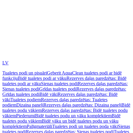
LV
Tualetes podi un pisuāri
Geberit AquaClean tualetes podi ar bidē
funkciju
Bidē tualetes podi ar vāku
Rezerves daļas paredzētas: Bidē
tualetes podi ar vāku
Sienas tualetes podi
Rezerves daļas paredzētas:
Sienas tualetes podi
Grīdas tualetes podi
Rezerves daļas paredzētas:
Grīdas tualetes podi
Bidē vāki
Rezerves daļas paredzētas: Bidē
vāki
Tualetes podiem
Rezerves daļas paredzētas: Tualetes
podiem
Dizaina paneļi
Rezerves daļas paredzētas: Dizaina paneļi
Bidē
tualetes podu vākiem
Rezerves daļas paredzētas: Bidē tualetes podu
vākiem
Piederumi
Bidē tualetes podu un vāku komplektiem
Bidē
tualetes podu vākiem
Bidē vāku un bidē tualetes podu un vāku
komplektiem
Palīgmateriāli
Tualetes podi un tualetes poda vāki
Sienas
tualetes podi
Rezerves daļas paredzētas: Sienas tualetes podi
Tualetes