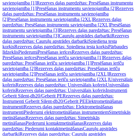
savienojamība [1]
Rezerves daļas paredzētas: Presēšanas instrumentu
savienojamība [1]
Presēšanas instrumentu savienojamība [2]
Rezerves
daļas paredzētas: Presēšanas instrumentu savienojamība
[2]
Presēšanas instrumentu savietojamība [2XL]
Rezerves daļas
paredzētas: Presēšanas instrumentu savietojamība [2XL]
Presēšanas
instrumentu savietojamība [3]
Rezerves daļas paredzētas: Presēšanas
instrumentu savietojamība [3]
Cauruļu apstrādes darbarīki
Rezerves
daļas paredzētas: Cauruļu apstrādes darbarīki
Spiediena testa
korķis
Rezerves daļas paredzētas: Spiediena testa korķis
Pārbaudes
līdzeklis
Piederumi
Presēšanas ierīces
Rezerves daļas paredzētas:
Presēšanas ierīces
Presēšanas ierīču savietojamība [1]
Rezerves daļas
paredzētas: Presēšanas ierīču savietojamība [1]
Presēšanas ierīču
savietojamība [2]
Rezerves daļas paredzētas: Presēšanas ierīču
savietojamība [2]
Presēšanas ierīču savietojamība [2XL]
Rezerves
daļas paredzētas: Presēšanas ierīču savietojamība [2XL]
Universālais
koferis
Rezerves daļas paredzētas: Universālais koferis
Universālais
koferis
Rezerves daļas paredzētas: Universālais koferis
Instrumenti
Geberit Silent-db20/Geberit PE
Rezerves daļas paredzētas:
Instrumenti Geberit Silent-db20/Geberit PE
Elektrometināšanas
instrumenti
Rezerves daļas paredzētas: Elektrometināšanas
instrumenti
Piederumi elektrometināšanas instrumentiem
Simetriskās
metināšanas
Rezerves daļas paredzētas: Simetriskās
metināšanas
Piederumi kontaktmetināšanas
Rezerves daļas
paredzētas: Piederumi kontaktmetināšanas
Cauruļu apstrādes
darbarīki
Rezerves daļas paredzētas: Cauruļu apstrādes