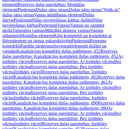
elementi
Rezerves daļas paredzētas: Montāžas
elementi
Piederumi
Dušas sānu sienas
Dušas sānu sienas
“Walk-in”
dušas sānu sienas
Vannu atdalīšanas elementi
Dušas
durvis
Piederumi
Nišas novietošanas kārbas dušām
Nišas
novietošanas kārbas
Piederumi
Vannas
Vannas no sanitārā
akrila
Taisnstūra vannas
Mākslīgā akmens vannas
Vannas
zīdaiņiem
Montāžas elementi
Kāju komplekti un komplekti ar
šķērsstieņiem un sienas enkurskrūvēm
Piederumi
Remonta
komplekti
Papildu piederumi
Savienotājelementi dušām un
vannām
Kanalizācijas komplekti dušas paliktņiem, d52
Rezerves
daļas paredzētas: Kanalizācijas komplekti dušas paliktņiem, d52
Ar
izplūdes vāciņu
Rezerves daļas paredzētas: Ar izplūdes vāciņu
Bez
izplūdes vāciņa
Rezerves daļas paredzētas: Bez izplūdes
vāciņa
Izplūdes vāciņš
Rezerves daļas paredzētas: Izplūdes
vāciņš
Kanalizācijas komplekti dušas paliktņiem, d62
Rezerves daļas
paredzētas: Kanalizācijas komplekti dušas paliktņiem, d62
Ar
izplūdes vāciņu
Rezerves daļas paredzētas: Ar izplūdes vāciņu
Bez
izplūdes vāciņa
Rezerves daļas paredzētas: Bez izplūdes
vāciņa
Izplūdes vāciņš
Rezerves daļas paredzētas: Izplūdes
vāciņš
Kanalizācijas komplekti dušas paliktņiem, d90
Rezerves daļas
paredzētas: Kanalizācijas komplekti dušas paliktņiem, d90
Ar
izplūdes vāciņu
Rezerves daļas paredzētas: Ar izplūdes vāciņu
Bez
izplūdes vāciņa
Rezerves daļas paredzētas: Bez izplūdes
vāciņa
Izplūdes vāciņš
Rezerves daļas paredzētas: Izplūdes
vāciņš
Kanalizācijas komplekti vannām, d52
Rezerves daļas