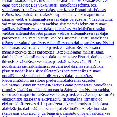
Pisuāri, skalošanas režīms, ar skalošanas malu
Bez vāka
Rezerves
daļas paredzētas: Bez vāka
Pisuāri, skalošanas režīms, bez
skalošanas malas
Rezerves daļas paredzētas: Pisuāri, skalošanas
režīms, bez skalošanas malas
Virsapmetuma vai zemapmetuma
pisuāru vadības sistēmām
Rezerves daļas paredzētas: Virsapmetuma
vai zemapmetuma pisuāru vadības sistēmām
Ar iebūvētu pisuāru
vadības sistēmu
Rezerves daļas paredzētas: Ar iebūvētu pisuāru
vadības sistēmu
Iebūvētai pisuāru vadības sistēmai
Rezerves daļas
paredzētas: Iebūvētai pisuāru vadības sistēmai
Pisuāri, skalošanas
režīms, ar vāku / paredzēts vākam
Rezerves daļas paredzētas: Pisuāri,
skalošanas režīms, ar vāku / paredzēts vākam
Bez skalošanas
malas
Rezerves daļas paredzētas: Bez skalošanas malas
Pisuāri,
darbībai bez ūdens
Rezerves daļas paredzētas: Pisuāri, darbībai bez
ūdens
Bez vāka
Rezerves daļas paredzētas: Bez vāka
Pisuāru
nodalīšanas sienas
Plastmasas pisuāru nodalīšanas sienas
Stikla
pisuāru nodalīšanas sienas
Keramikas sanitārtehnikas pisuāru
nodalīšanas sienas
Piederumi
Rezerves daļas paredzētas:
Piederumi
Sifoni un sifonu piederumi
Skalošanas caurules,
skalošanas līkumi un pārejas
Rezerves daļas paredzētas: Skalošanas
caurules, skalošanas līkumi un pārejas
Stiprinājumi
Pisuāru vadības
sistēmas
Zemapmetuma
Rezerves daļas paredzētas: Zemapmetuma
Ar
elektronisku skalošanas aktivizāciju, darbināšana, izmantojot
elektrotīklu
Rezerves daļas paredzētas: Ar elektronisku skalošanas
aktivizāciju, darbināšana, izmantojot elektrotīklu
Ar elektronisku
skalošanas aktivizāciju, darbināšana, izmantojot baterijas
Rezerves