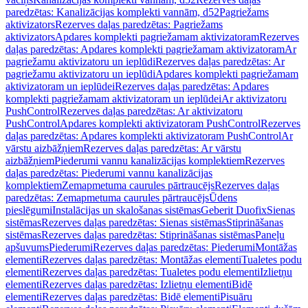
paredzētas: Kanalizācijas komplekti vannām, d52
Pagriežams
aktivizators
Rezerves daļas paredzētas: Pagriežams
aktivizators
Apdares komplekti pagriežamam aktivizatoram
Rezerves
daļas paredzētas: Apdares komplekti pagriežamam aktivizatoram
Ar
pagriežamu aktivizatoru un ieplūdi
Rezerves daļas paredzētas: Ar
pagriežamu aktivizatoru un ieplūdi
Apdares komplekti pagriežamam
aktivizatoram un ieplūdei
Rezerves daļas paredzētas: Apdares
komplekti pagriežamam aktivizatoram un ieplūdei
Ar aktivizatoru
PushControl
Rezerves daļas paredzētas: Ar aktivizatoru
PushControl
Apdares komplekti aktivizatoram PushControl
Rezerves
daļas paredzētas: Apdares komplekti aktivizatoram PushControl
Ar
vārstu aizbāžņiem
Rezerves daļas paredzētas: Ar vārstu
aizbāžņiem
Piederumi vannu kanalizācijas komplektiem
Rezerves
daļas paredzētas: Piederumi vannu kanalizācijas
komplektiem
Zemapmetuma caurules pārtraucējs
Rezerves daļas
paredzētas: Zemapmetuma caurules pārtraucējs
Ūdens
pieslēgumi
Instalācijas un skalošanas sistēmas
Geberit Duofix
Sienas
sistēmas
Rezerves daļas paredzētas: Sienas sistēmas
Stiprināšanas
sistēmas
Rezerves daļas paredzētas: Stiprināšanas sistēmas
Paneļu
apšuvums
Piederumi
Rezerves daļas paredzētas: Piederumi
Montāžas
elementi
Rezerves daļas paredzētas: Montāžas elementi
Tualetes podu
elementi
Rezerves daļas paredzētas: Tualetes podu elementi
Izlietņu
elementi
Rezerves daļas paredzētas: Izlietņu elementi
Bidē
elementi
Rezerves daļas paredzētas: Bidē elementi
Pisuāru