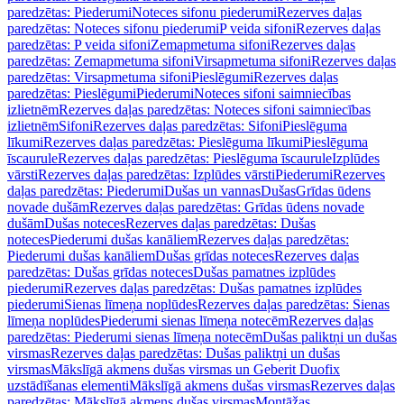
paredzētas: Piederumi
Noteces sifonu piederumi
Rezerves daļas
paredzētas: Noteces sifonu piederumi
P veida sifoni
Rezerves daļas
paredzētas: P veida sifoni
Zemapmetuma sifoni
Rezerves daļas
paredzētas: Zemapmetuma sifoni
Virsapmetuma sifoni
Rezerves daļas
paredzētas: Virsapmetuma sifoni
Pieslēgumi
Rezerves daļas
paredzētas: Pieslēgumi
Piederumi
Noteces sifoni saimniecības
izlietnēm
Rezerves daļas paredzētas: Noteces sifoni saimniecības
izlietnēm
Sifoni
Rezerves daļas paredzētas: Sifoni
Pieslēguma
līkumi
Rezerves daļas paredzētas: Pieslēguma līkumi
Pieslēguma
īscaurule
Rezerves daļas paredzētas: Pieslēguma īscaurule
Izplūdes
vārsti
Rezerves daļas paredzētas: Izplūdes vārsti
Piederumi
Rezerves
daļas paredzētas: Piederumi
Dušas un vannas
Dušas
Grīdas ūdens
novade dušām
Rezerves daļas paredzētas: Grīdas ūdens novade
dušām
Dušas noteces
Rezerves daļas paredzētas: Dušas
noteces
Piederumi dušas kanāliem
Rezerves daļas paredzētas:
Piederumi dušas kanāliem
Dušas grīdas noteces
Rezerves daļas
paredzētas: Dušas grīdas noteces
Dušas pamatnes izplūdes
piederumi
Rezerves daļas paredzētas: Dušas pamatnes izplūdes
piederumi
Sienas līmeņa noplūdes
Rezerves daļas paredzētas: Sienas
līmeņa noplūdes
Piederumi sienas līmeņa notecēm
Rezerves daļas
paredzētas: Piederumi sienas līmeņa notecēm
Dušas paliktņi un dušas
virsmas
Rezerves daļas paredzētas: Dušas paliktņi un dušas
virsmas
Mākslīgā akmens dušas virsmas un Geberit Duofix
uzstādīšanas elementi
Mākslīgā akmens dušas virsmas
Rezerves daļas
paredzētas: Mākslīgā akmens dušas virsmas
Montāžas