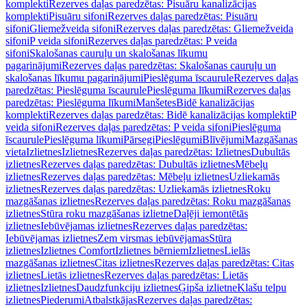
komplekti
Rezerves daļas paredzētas: Pisuāru kanalizācijas
komplekti
Pisuāru sifoni
Rezerves daļas paredzētas: Pisuāru
sifoni
Gliemežveida sifoni
Rezerves daļas paredzētas: Gliemežveida
sifoni
P veida sifoni
Rezerves daļas paredzētas: P veida
sifoni
Skalošanas cauruļu un skalošanas līkumu
pagarinājumi
Rezerves daļas paredzētas: Skalošanas cauruļu un
skalošanas līkumu pagarinājumi
Pieslēguma īscaurule
Rezerves daļas
paredzētas: Pieslēguma īscaurule
Pieslēguma līkumi
Rezerves daļas
paredzētas: Pieslēguma līkumi
Manšetes
Bidē kanalizācijas
komplekti
Rezerves daļas paredzētas: Bidē kanalizācijas komplekti
P
veida sifoni
Rezerves daļas paredzētas: P veida sifoni
Pieslēguma
īscaurule
Pieslēguma līkumi
Pārsegi
Pieslēgumi
Blīvējumi
Mazgāšanas
vieta
Izlietnes
Izlietnes
Rezerves daļas paredzētas: Izlietnes
Dubultās
izlietnes
Rezerves daļas paredzētas: Dubultās izlietnes
Mēbeļu
izlietnes
Rezerves daļas paredzētas: Mēbeļu izlietnes
Uzliekamās
izlietnes
Rezerves daļas paredzētas: Uzliekamās izlietnes
Roku
mazgāšanas izlietnes
Rezerves daļas paredzētas: Roku mazgāšanas
izlietnes
Stūra roku mazgāšanas izlietne
Daļēji iemontētās
izlietnes
Iebūvējamas izlietnes
Rezerves daļas paredzētas:
Iebūvējamas izlietnes
Zem virsmas iebūvējamas
Stūra
izlietnes
Izlietnes Comfort
Izlietnes bērniem
Izlietnes
Lielās
mazgāšanas izlietnes
Citas izlietnes
Rezerves daļas paredzētas: Citas
izlietnes
Lietās izlietnes
Rezerves daļas paredzētas: Lietās
izlietnes
Izlietnes
Daudzfunkciju izlietnes
Ģipša izlietne
Klašu telpu
izlietnes
Piederumi
Atbalstkājas
Rezerves daļas paredzētas: