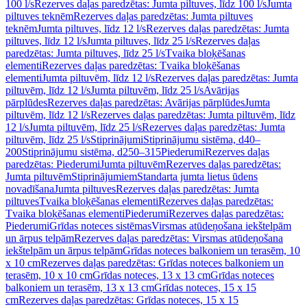
100 l/s
Rezerves daļas paredzētas: Jumta piltuves, līdz 100 l/s
Jumta
piltuves teknēm
Rezerves daļas paredzētas: Jumta piltuves
teknēm
Jumta piltuves, līdz 12 l/s
Rezerves daļas paredzētas: Jumta
piltuves, līdz 12 l/s
Jumta piltuves, līdz 25 l/s
Rezerves daļas
paredzētas: Jumta piltuves, līdz 25 l/s
Tvaika bloķēšanas
elementi
Rezerves daļas paredzētas: Tvaika bloķēšanas
elementi
Jumta piltuvēm, līdz 12 l/s
Rezerves daļas paredzētas: Jumta
piltuvēm, līdz 12 l/s
Jumta piltuvēm, līdz 25 l/s
Avārijas
pārplūdes
Rezerves daļas paredzētas: Avārijas pārplūdes
Jumta
piltuvēm, līdz 12 l/s
Rezerves daļas paredzētas: Jumta piltuvēm, līdz
12 l/s
Jumta piltuvēm, līdz 25 l/s
Rezerves daļas paredzētas: Jumta
piltuvēm, līdz 25 l/s
Stiprinājumi
Stiprinājumu sistēma, d40–
200
Stiprinājumu sistēma, d250–315
Piederumi
Rezerves daļas
paredzētas: Piederumi
Jumta piltuvēm
Rezerves daļas paredzētas:
Jumta piltuvēm
Stiprinājumiem
Standarta jumta lietus ūdens
novadīšana
Jumta piltuves
Rezerves daļas paredzētas: Jumta
piltuves
Tvaika bloķēšanas elementi
Rezerves daļas paredzētas:
Tvaika bloķēšanas elementi
Piederumi
Rezerves daļas paredzētas:
Piederumi
Grīdas noteces sistēmas
Virsmas atūdeņošana iekštelpām
un ārpus telpām
Rezerves daļas paredzētas: Virsmas atūdeņošana
iekštelpām un ārpus telpām
Grīdas noteces balkoniem un terasēm, 10
x 10 cm
Rezerves daļas paredzētas: Grīdas noteces balkoniem un
terasēm, 10 x 10 cm
Grīdas noteces, 13 x 13 cm
Grīdas noteces
balkoniem un terasēm, 13 x 13 cm
Grīdas noteces, 15 x 15
cm
Rezerves daļas paredzētas: Grīdas noteces, 15 x 15