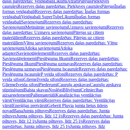
daļas paredzētas: Veidgabali
Līkumi
Atzari
Pārejas
Piekļuves
caurules
Rezerves daļas paredzētas: Piekļuves caurules
Pārejas
Īpašas
formas veidgabali
Rezerves daļas paredzētas: Īpašas formas
veidgabali
Veidgabali SuperTube
Līkumi
Īpašas formas
veidgabali
Savienojumi
Rezerves daļas paredzētas:
Savienojumi
Metināmie savienojumi
Uzmavu savienojumi
Rezerves
daļas paredzētas: Uzmavu savienojumi
Pārejas uz citiem
materiāliem
Rezerves daļas paredzētas: Pārejas uz citiem
materiāliem
Vītņu savienojumi
Rezerves daļas paredzētas: Vītņu
savienojumi
Atloka savienojumi
Atloka
adapteri
Savienotājelementi
Rezerves daļas paredzētas:
Savienotājelementi
Pieslēguma līkumi
Rezerves daļas paredzētas:
Pieslēguma līkumi
Pieslēguma uzmavas
Rezerves daļas paredzētas:
Pieslēguma uzmavas
Pieslēguma īscaurule
Rezerves daļas paredzētas:
Pieslēguma īscaurule
P veida sifoni
Rezerves daļas paredzētas: P
veida sifoni
Gliemežveida sifoni
Rezerves daļas paredzētas:
Gliemežveida sifoni
Piederumi
Cauruļu apskavas
Cauruļu apskavu
stiprinājumi
Balsta skavas
Noslēgi
Blīvējumi
Celtniecības
aizsargelementi
Palīgmateriāli
Kanalizācijas ventilācijas
vārsti
Ventilācijas vārsti
Rezerves daļas paredzētas: Ventilācijas
vārsti
Enerģijas pretvārsti
Geberit Pluvia jumta lietus ūdens
novadīšana
Jumta piltuves
Rezerves daļas paredzētas: Jumta
piltuves
Jumta piltuves, līdz 12 l/s
Rezerves daļas paredzētas: Jumta
piltuves, līdz 12 l/s
Jumta piltuves, līdz 25 l/s
Rezerves daļas
paredzētas: Jumta piltuves, līdz 25 l/s
Jumta piltuves, līdz