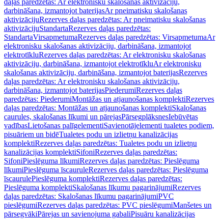
daļas paredzētas: Ar elektronisku skalošanas aktivizāciju,
darbināšana, izmantojot baterijas
Ar pneimatisku skalošanas
aktivizāciju
Rezerves daļas paredzētas: Ar pneimatisku skalošanas
aktivizāciju
Standarta
Rezerves daļas paredzētas:
Standarta
Virsapmetuma
Rezerves daļas paredzētas: Virsapmetuma
Ar
elektronisku skalošanas aktivizāciju, darbināšana, izmantojot
elektrotīklu
Rezerves daļas paredzētas: Ar elektronisku skalošanas
aktivizāciju, darbināšana, izmantojot elektrotīklu
Ar elektronisku
skalošanas aktivizāciju, darbināšana, izmantojot baterijas
Rezerves
daļas paredzētas: Ar elektronisku skalošanas aktivizāciju,
darbināšana, izmantojot baterijas
Piederumi
Rezerves daļas
paredzētas: Piederumi
Montāžas un atjaunošanas komplekti
Rezerves
daļas paredzētas: Montāžas un atjaunošanas komplekti
Skalošanas
caurules, skalošanas līkumi un pārejas
Pārsegplāksnes
Iebūvētas
vadības
Lietošanas palīgelementi
Savienotājelementi tualetes podiem,
pisuāriem un bidē
Tualetes podu un izlietņu kanalizācijas
komplekti
Rezerves daļas paredzētas: Tualetes podu un izlietņu
kanalizācijas komplekti
Sifoni
Rezerves daļas paredzētas:
Sifoni
Pieslēguma līkumi
Rezerves daļas paredzētas: Pieslēguma
līkumi
Pieslēguma īscaurule
Rezerves daļas paredzētas: Pieslēguma
īscaurule
Pieslēguma komplekti
Rezerves daļas paredzētas:
Pieslēguma komplekti
Skalošanas līkumu pagarinājumi
Rezerves
daļas paredzētas: Skalošanas līkumu pagarinājumi
PVC
pieslēgumi
Rezerves daļas paredzētas: PVC pieslēgumi
Manšetes un
pārsegvāki
Pārejas un savienojuma gabali
Pisuāru kanalizācijas