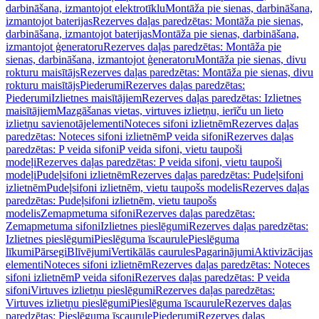
darbināšana, izmantojot elektrotīklu
Montāža pie sienas, darbināšana,
izmantojot baterijas
Rezerves daļas paredzētas: Montāža pie sienas,
darbināšana, izmantojot baterijas
Montāža pie sienas, darbināšana,
izmantojot ģeneratoru
Rezerves daļas paredzētas: Montāža pie
sienas, darbināšana, izmantojot ģeneratoru
Montāža pie sienas, divu
rokturu maisītājs
Rezerves daļas paredzētas: Montāža pie sienas, divu
rokturu maisītājs
Piederumi
Rezerves daļas paredzētas:
Piederumi
Izlietnes maisītājiem
Rezerves daļas paredzētas: Izlietnes
maisītājiem
Mazgāšanas vietas, virtuves izlietņu, ierīču un lieto
izlietņu savienotājelementi
Noteces sifoni izlietnēm
Rezerves daļas
paredzētas: Noteces sifoni izlietnēm
P veida sifoni
Rezerves daļas
paredzētas: P veida sifoni
P veida sifoni, vietu taupoši
modeļi
Rezerves daļas paredzētas: P veida sifoni, vietu taupoši
modeļi
Pudeļsifoni izlietnēm
Rezerves daļas paredzētas: Pudeļsifoni
izlietnēm
Pudeļsifoni izlietnēm, vietu taupošs modelis
Rezerves daļas
paredzētas: Pudeļsifoni izlietnēm, vietu taupošs
modelis
Zemapmetuma sifoni
Rezerves daļas paredzētas:
Zemapmetuma sifoni
Izlietnes pieslēgumi
Rezerves daļas paredzētas:
Izlietnes pieslēgumi
Pieslēguma īscaurule
Pieslēguma
līkumi
Pārsegi
Blīvējumi
Vertikālās caurules
Pagarinājumi
Aktivizācijas
elementi
Noteces sifoni izlietnēm
Rezerves daļas paredzētas: Noteces
sifoni izlietnēm
P veida sifoni
Rezerves daļas paredzētas: P veida
sifoni
Virtuves izlietņu pieslēgumi
Rezerves daļas paredzētas:
Virtuves izlietņu pieslēgumi
Pieslēguma īscaurule
Rezerves daļas
paredzētas: Pieslēguma īscaurule
Piederumi
Rezerves daļas