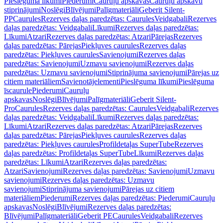
Pieslēguma līkumi
Piederumi
Cauruļu apskavas
Cauruļu apskavu
stiprinājumi
Noslēgi
Blīvējumi
Palīgmateriāli
Geberit Silent-
PP
Caurules
Rezerves daļas paredzētas: Caurules
Veidgabali
Rezerves
daļas paredzētas: Veidgabali
Līkumi
Rezerves daļas paredzētas:
Līkumi
Atzari
Rezerves daļas paredzētas: Atzari
Pārejas
Rezerves
daļas paredzētas: Pārejas
Piekļuves caurules
Rezerves daļas
paredzētas: Piekļuves caurules
Savienojumi
Rezerves daļas
paredzētas: Savienojumi
Uzmavu savienojumi
Rezerves daļas
paredzētas: Uzmavu savienojumi
Stiprinājuma savienojumi
Pārejas uz
citiem materiāliem
Savienotājelementi
Pieslēguma līkumi
Pieslēguma
īscaurule
Piederumi
Cauruļu
apskavas
Noslēgi
Blīvējumi
Palīgmateriāli
Geberit Silent-
Pro
Caurules
Rezerves daļas paredzētas: Caurules
Veidgabali
Rezerves
daļas paredzētas: Veidgabali
Līkumi
Rezerves daļas paredzētas:
Līkumi
Atzari
Rezerves daļas paredzētas: Atzari
Pārejas
Rezerves
daļas paredzētas: Pārejas
Piekļuves caurules
Rezerves daļas
paredzētas: Piekļuves caurules
Profildetaļas SuperTube
Rezerves
daļas paredzētas: Profildetaļas SuperTube
Līkumi
Rezerves daļas
paredzētas: Līkumi
Atzari
Rezerves daļas paredzētas:
Atzari
Savienojumi
Rezerves daļas paredzētas: Savienojumi
Uzmavu
savienojumi
Rezerves daļas paredzētas: Uzmavu
savienojumi
Stiprinājuma savienojumi
Pārejas uz citiem
materiāliem
Piederumi
Rezerves daļas paredzētas: Piederumi
Cauruļu
apskavas
Noslēgi
Blīvējumi
Rezerves daļas paredzētas:
Blīvējumi
Palīgmateriāli
Geberit PE
Caurules
Veidgabali
Rezerves