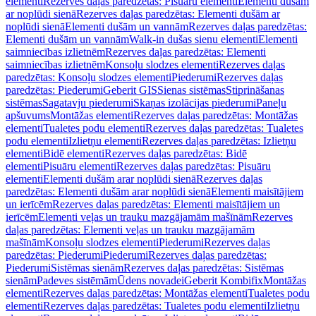
elementi
Rezerves daļas paredzētas: Pisuāru elementi
Elementi dušām
ar noplūdi sienā
Rezerves daļas paredzētas: Elementi dušām ar
noplūdi sienā
Elementi dušām un vannām
Rezerves daļas paredzētas:
Elementi dušām un vannām
Walk-in dušas sienu elementi
Elementi
saimniecības izlietnēm
Rezerves daļas paredzētas: Elementi
saimniecības izlietnēm
Konsoļu slodzes elementi
Rezerves daļas
paredzētas: Konsoļu slodzes elementi
Piederumi
Rezerves daļas
paredzētas: Piederumi
Geberit GIS
Sienas sistēmas
Stiprināšanas
sistēmas
Sagatavju piederumi
Skaņas izolācijas piederumi
Paneļu
apšuvums
Montāžas elementi
Rezerves daļas paredzētas: Montāžas
elementi
Tualetes podu elementi
Rezerves daļas paredzētas: Tualetes
podu elementi
Izlietņu elementi
Rezerves daļas paredzētas: Izlietņu
elementi
Bidē elementi
Rezerves daļas paredzētas: Bidē
elementi
Pisuāru elementi
Rezerves daļas paredzētas: Pisuāru
elementi
Elementi dušām arar noplūdi sienā
Rezerves daļas
paredzētas: Elementi dušām arar noplūdi sienā
Elementi maisītājiem
un ierīcēm
Rezerves daļas paredzētas: Elementi maisītājiem un
ierīcēm
Elementi veļas un trauku mazgājamām mašīnām
Rezerves
daļas paredzētas: Elementi veļas un trauku mazgājamām
mašīnām
Konsoļu slodzes elementi
Piederumi
Rezerves daļas
paredzētas: Piederumi
Piederumi
Rezerves daļas paredzētas:
Piederumi
Sistēmas sienām
Rezerves daļas paredzētas: Sistēmas
sienām
Padeves sistēmām
Ūdens novadei
Geberit Kombifix
Montāžas
elementi
Rezerves daļas paredzētas: Montāžas elementi
Tualetes podu
elementi
Rezerves daļas paredzētas: Tualetes podu elementi
Izlietņu