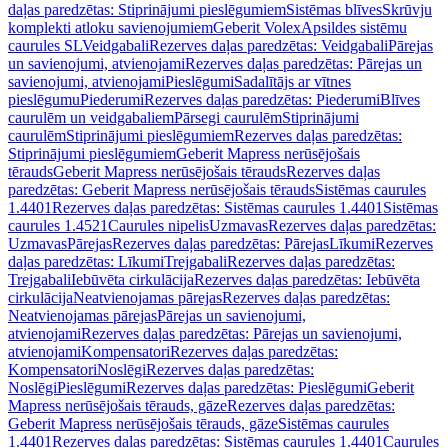
daļas paredzētas: Stiprinājumi pieslēgumiem
Sistēmas blīves
Skrūvju
komplekti atloku savienojumiem
Geberit Volex
Apsildes sistēmu
caurules SL
Veidgabali
Rezerves daļas paredzētas: Veidgabali
Pārejas
un savienojumi, atvienojami
Rezerves daļas paredzētas: Pārejas un
savienojumi, atvienojami
Pieslēgumi
Sadalītājs ar vītnes
pieslēgumu
Piederumi
Rezerves daļas paredzētas: Piederumi
Blīves
caurulēm un veidgabaliem
Pārsegi caurulēm
Stiprinājumi
caurulēm
Stiprinājumi pieslēgumiem
Rezerves daļas paredzētas:
Stiprinājumi pieslēgumiem
Geberit Mapress nerūsējošais
tērauds
Geberit Mapress nerūsējošais tērauds
Rezerves daļas
paredzētas: Geberit Mapress nerūsējošais tērauds
Sistēmas caurules
1.4401
Rezerves daļas paredzētas: Sistēmas caurules 1.4401
Sistēmas
caurules 1.4521
Caurules nipelis
Uzmavas
Rezerves daļas paredzētas:
Uzmavas
Pārejas
Rezerves daļas paredzētas: Pārejas
Līkumi
Rezerves
daļas paredzētas: Līkumi
Trejgabali
Rezerves daļas paredzētas:
Trejgabali
Iebūvēta cirkulācija
Rezerves daļas paredzētas: Iebūvēta
cirkulācija
Neatvienojamas pārejas
Rezerves daļas paredzētas:
Neatvienojamas pārejas
Pārejas un savienojumi,
atvienojami
Rezerves daļas paredzētas: Pārejas un savienojumi,
atvienojami
Kompensatori
Rezerves daļas paredzētas:
Kompensatori
Noslēgi
Rezerves daļas paredzētas:
Noslēgi
Pieslēgumi
Rezerves daļas paredzētas: Pieslēgumi
Geberit
Mapress nerūsējošais tērauds, gāze
Rezerves daļas paredzētas:
Geberit Mapress nerūsējošais tērauds, gāze
Sistēmas caurules
1.4401
Rezerves daļas paredzētas: Sistēmas caurules 1.4401
Caurules