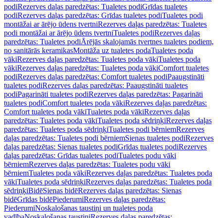
podi
Rezerves daļas paredzētas: Tualetes podi
Grīdas tualetes
podi
Rezerves daļas paredzētas: Grīdas tualetes podi
Tualetes podi
montāžai ar ārējo ūdens tvertni
Rezerves daļas paredzētas: Tualetes
podi montāžai ar ārējo ūdens tvertni
Tualetes podi
Rezerves daļas
paredzētas: Tualetes podi
Ārējās skalojamās tvertnes tualetes podiem,
no sanitārās keramikas
Montāža uz tualetes poda
Tualetes poda
vāki
Rezerves daļas paredzētas: Tualetes poda vāki
Tualetes poda
vāki
Rezerves daļas paredzētas: Tualetes poda vāki
Comfort tualetes
podi
Rezerves daļas paredzētas: Comfort tualetes podi
Paaugstināti
tualetes podi
Rezerves daļas paredzētas: Paaugstināti tualetes
podi
Pagarināti tualetes podi
Rezerves daļas paredzētas: Pagarināti
tualetes podi
Comfort tualetes poda vāki
Rezerves daļas paredzētas:
Comfort tualetes poda vāki
Tualetes poda vāki
Rezerves daļas
paredzētas: Tualetes poda vāki
Tualetes poda sēdriņķi
Rezerves daļas
paredzētas: Tualetes poda sēdriņķi
Tualetes podi bērniem
Rezerves
daļas paredzētas: Tualetes podi bērniem
Sienas tualetes podi
Rezerves
daļas paredzētas: Sienas tualetes podi
Grīdas tualetes podi
Rezerves
daļas paredzētas: Grīdas tualetes podi
Tualetes podu vāki
bērniem
Rezerves daļas paredzētas: Tualetes podu vāki
bērniem
Tualetes poda vāki
Rezerves daļas paredzētas: Tualetes poda
vāki
Tualetes poda sēdriņķi
Rezerves daļas paredzētas: Tualetes poda
sēdriņķi
Bidē
Sienas bidē
Rezerves daļas paredzētas: Sienas
bidē
Grīdas bidē
Piederumi
Rezerves daļas paredzētas:
Piederumi
Noskalošanas taustiņi un tualetes poda
vadība
Noskalošanas taustiņi
Rezerves daļas paredzētas: