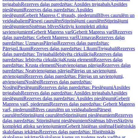
trejgabals
Rezerves daļas paredzētas: Apsildes trejgabals
Apsildes
pieslēgumi
Rezerves daļas paredzētas: Apsildes
pieslēgumi
Geberit Mapress C tērauds, piederumi
Blīves caurulēm un
veidgabaliem
Pārsegi caurulēm
Stiprinājumi caurulēm
Stiprinājumi
pieslēgumiem
Sistēmas blīves
Skrūvju komplekti atloku
savienojumiem
Geberit Mapress varš
Geberit Mapress varš
Rezerves
daļas paredzētas: Geberit Mapress varš
Uzmavas
Rezerves daļas
paredzētas: Uzmavas
Pārejas
Rezerves daļas paredzētas:
Pārejas
Līkumi
Rezerves daļas paredzētas: Līkumi
Trejgabali
Rezerves
daļas paredzētas: Trejgabali
Iebūvēta cirkulācija
Rezerves daļas
paredzētas: Iebūvēta cirkulācija
Krusta elementi
Rezerves daļas
paredzētas: Krusta elementi
Neatvienojamas pārejas
Rezerves daļas
paredzētas: Neatvienojamas pārejas
Pārejas un savienojumi,
atvienojami
Rezerves daļas paredzētas: Pārejas un savienojumi,
atvienojami
Noslēgi
Rezerves daļas paredzētas:
Noslēgi
Pieslēgumi
Rezerves daļas paredzētas: Pieslēgumi
Apsildes
trejgabals
Rezerves daļas paredzētas: Apsildes trejgabals
Apsildes
pieslēgumi
Rezerves daļas paredzētas: Apsildes pieslēgumi
Geberit
Mapress varš, piederumi
Rezerves daļas paredzētas: Geberit Mapress
varš, piederumi
Blīves caurulēm un veidgabaliem
Pārsegi
caurulēm
Stiprinājumi caurulēm
Stiprinājumi pieslēgumiem
Rezerves
daļas paredzētas: Stiprinājumi pieslēgumiem
Sistēmas blīves
Skrūvju
komplekti atloku savienojumiem
Geberit higiēnas sistēma
Higiēniskās
skalošanas iekārtas
Rezerves daļas paredzētas: Higiēniskās
skalošanas iekārtas
Skalošanas kastes un tualetes poda vadība ar