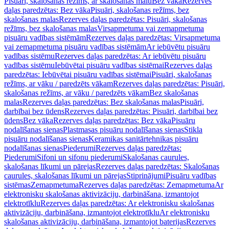
Pisuāri, skalošanas režīms, ar skalošanas malu
Bez vāka
Rezerves
daļas paredzētas: Bez vāka
Pisuāri, skalošanas režīms, bez
skalošanas malas
Rezerves daļas paredzētas: Pisuāri, skalošanas
režīms, bez skalošanas malas
Virsapmetuma vai zemapmetuma
pisuāru vadības sistēmām
Rezerves daļas paredzētas: Virsapmetuma
vai zemapmetuma pisuāru vadības sistēmām
Ar iebūvētu pisuāru
vadības sistēmu
Rezerves daļas paredzētas: Ar iebūvētu pisuāru
vadības sistēmu
Iebūvētai pisuāru vadības sistēmai
Rezerves daļas
paredzētas: Iebūvētai pisuāru vadības sistēmai
Pisuāri, skalošanas
režīms, ar vāku / paredzēts vākam
Rezerves daļas paredzētas: Pisuāri,
skalošanas režīms, ar vāku / paredzēts vākam
Bez skalošanas
malas
Rezerves daļas paredzētas: Bez skalošanas malas
Pisuāri,
darbībai bez ūdens
Rezerves daļas paredzētas: Pisuāri, darbībai bez
ūdens
Bez vāka
Rezerves daļas paredzētas: Bez vāka
Pisuāru
nodalīšanas sienas
Plastmasas pisuāru nodalīšanas sienas
Stikla
pisuāru nodalīšanas sienas
Keramikas sanitārtehnikas pisuāru
nodalīšanas sienas
Piederumi
Rezerves daļas paredzētas:
Piederumi
Sifoni un sifonu piederumi
Skalošanas caurules,
skalošanas līkumi un pārejas
Rezerves daļas paredzētas: Skalošanas
caurules, skalošanas līkumi un pārejas
Stiprinājumi
Pisuāru vadības
sistēmas
Zemapmetuma
Rezerves daļas paredzētas: Zemapmetuma
Ar
elektronisku skalošanas aktivizāciju, darbināšana, izmantojot
elektrotīklu
Rezerves daļas paredzētas: Ar elektronisku skalošanas
aktivizāciju, darbināšana, izmantojot elektrotīklu
Ar elektronisku
skalošanas aktivizāciju, darbināšana, izmantojot baterijas
Rezerves