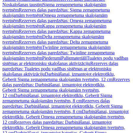
Noskalošanas taustiņi
Sigma zemapmetuma skalojamām
tvertnēm
Rezerves daļas paredzētas: Sigma zemapmetuma
skalojamām tvertnēm
Omega zemapmetuma skalojamām
tvertnēm
Rezerves daļas paredzētas: Omega zemapmetuma
skalojamām tvertnēm
Kappa zemapmetuma skalojamām
tvertnēm
Rezerves daļas paredzētas: Kappa zemapmetuma
skalojamām tvertnēm
Delta zemapmetuma skalojamām
tvertnēm
Rezerves daļas paredzētas: Delta zemapmetuma
skalojamām tvertnēm
Twinline zemapmetuma skalojamām
tvertnēm
Rezerves daļas paredzētas: Twinline zemapmetuma
skalojamām tvertnēm
Piederumi
Palīgmateriāli
Tualetes podu vadības
sistēmas ar elektronisku skalošanas aktivizāciju
Rezerves daļas
paredzētas: Tualetes podu vadības sistēmas ar elektronisku
skalošanas aktivizāciju
Darbināšanai, izmantojot elektrotīklu,
Geberit Sigma zemapmetuma skalojamām tvertnēm, 12 cm
Rezerves
daļas paredzētas: Darbināšanai, izmantojot elektrotīklu,
Geberit Sigma zemapmetuma skalojamām tvertnēm,
12 cm
Darbināšanai, izmantojot elektrotīklu, Geberit Sigma
zemapmetuma skalojamām tvertnēm, 8 cm
Rezerves daļas
paredzētas: Darbināšanai, izmantojot elektrotīklu, Geberit Sigma
zemapmetuma skalojamām tvertnēm, 8 cm
Darbināšanai, izmantojot
elektrotīklu, Geberit Omega zemapmetuma skalojamām tvertnēm,
12 cm
Rezerves daļas paredzētas: Darbināšanai, izmantojot
elektrotīklu, Geberit Omega zemapmetuma skalojamām tvertnēm,
12 cm
Darbināšanai, izmantojot baterijas, Geberit Sigma