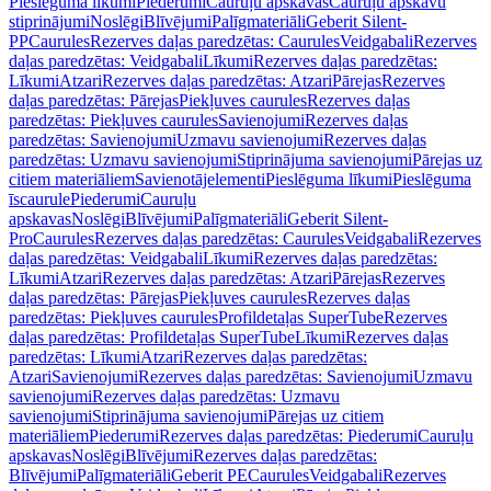
Pieslēguma līkumi
Piederumi
Cauruļu apskavas
Cauruļu apskavu
stiprinājumi
Noslēgi
Blīvējumi
Palīgmateriāli
Geberit Silent-
PP
Caurules
Rezerves daļas paredzētas: Caurules
Veidgabali
Rezerves
daļas paredzētas: Veidgabali
Līkumi
Rezerves daļas paredzētas:
Līkumi
Atzari
Rezerves daļas paredzētas: Atzari
Pārejas
Rezerves
daļas paredzētas: Pārejas
Piekļuves caurules
Rezerves daļas
paredzētas: Piekļuves caurules
Savienojumi
Rezerves daļas
paredzētas: Savienojumi
Uzmavu savienojumi
Rezerves daļas
paredzētas: Uzmavu savienojumi
Stiprinājuma savienojumi
Pārejas uz
citiem materiāliem
Savienotājelementi
Pieslēguma līkumi
Pieslēguma
īscaurule
Piederumi
Cauruļu
apskavas
Noslēgi
Blīvējumi
Palīgmateriāli
Geberit Silent-
Pro
Caurules
Rezerves daļas paredzētas: Caurules
Veidgabali
Rezerves
daļas paredzētas: Veidgabali
Līkumi
Rezerves daļas paredzētas:
Līkumi
Atzari
Rezerves daļas paredzētas: Atzari
Pārejas
Rezerves
daļas paredzētas: Pārejas
Piekļuves caurules
Rezerves daļas
paredzētas: Piekļuves caurules
Profildetaļas SuperTube
Rezerves
daļas paredzētas: Profildetaļas SuperTube
Līkumi
Rezerves daļas
paredzētas: Līkumi
Atzari
Rezerves daļas paredzētas:
Atzari
Savienojumi
Rezerves daļas paredzētas: Savienojumi
Uzmavu
savienojumi
Rezerves daļas paredzētas: Uzmavu
savienojumi
Stiprinājuma savienojumi
Pārejas uz citiem
materiāliem
Piederumi
Rezerves daļas paredzētas: Piederumi
Cauruļu
apskavas
Noslēgi
Blīvējumi
Rezerves daļas paredzētas:
Blīvējumi
Palīgmateriāli
Geberit PE
Caurules
Veidgabali
Rezerves