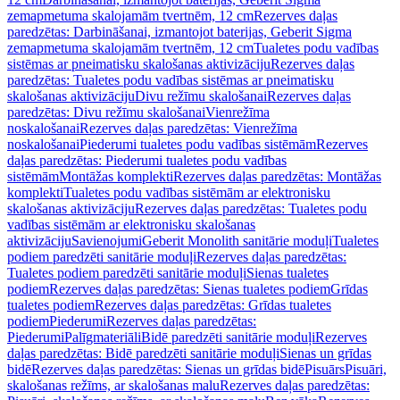
zemapmetuma skalojamām tvertnēm, 12 cm
Rezerves daļas
paredzētas: Darbināšanai, izmantojot baterijas, Geberit Sigma
zemapmetuma skalojamām tvertnēm, 12 cm
Tualetes podu vadības
sistēmas ar pneimatisku skalošanas aktivizāciju
Rezerves daļas
paredzētas: Tualetes podu vadības sistēmas ar pneimatisku
skalošanas aktivizāciju
Divu režīmu skalošanai
Rezerves daļas
paredzētas: Divu režīmu skalošanai
Vienrežīma
noskalošanai
Rezerves daļas paredzētas: Vienrežīma
noskalošanai
Piederumi tualetes podu vadības sistēmām
Rezerves
daļas paredzētas: Piederumi tualetes podu vadības
sistēmām
Montāžas komplekti
Rezerves daļas paredzētas: Montāžas
komplekti
Tualetes podu vadības sistēmām ar elektronisku
skalošanas aktivizāciju
Rezerves daļas paredzētas: Tualetes podu
vadības sistēmām ar elektronisku skalošanas
aktivizāciju
Savienojumi
Geberit Monolith sanitārie moduļi
Tualetes
podiem paredzēti sanitārie moduļi
Rezerves daļas paredzētas:
Tualetes podiem paredzēti sanitārie moduļi
Sienas tualetes
podiem
Rezerves daļas paredzētas: Sienas tualetes podiem
Grīdas
tualetes podiem
Rezerves daļas paredzētas: Grīdas tualetes
podiem
Piederumi
Rezerves daļas paredzētas:
Piederumi
Palīgmateriāli
Bidē paredzēti sanitārie moduļi
Rezerves
daļas paredzētas: Bidē paredzēti sanitārie moduļi
Sienas un grīdas
bidē
Rezerves daļas paredzētas: Sienas un grīdas bidē
Pisuārs
Pisuāri,
skalošanas režīms, ar skalošanas malu
Rezerves daļas paredzētas: