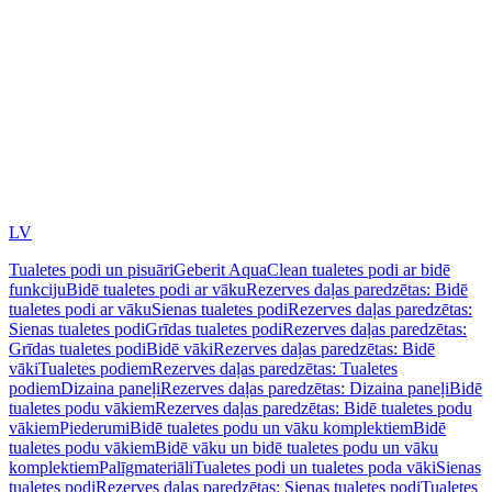
LV
Tualetes podi un pisuāri
Geberit AquaClean tualetes podi ar bidē
funkciju
Bidē tualetes podi ar vāku
Rezerves daļas paredzētas: Bidē
tualetes podi ar vāku
Sienas tualetes podi
Rezerves daļas paredzētas:
Sienas tualetes podi
Grīdas tualetes podi
Rezerves daļas paredzētas:
Grīdas tualetes podi
Bidē vāki
Rezerves daļas paredzētas: Bidē
vāki
Tualetes podiem
Rezerves daļas paredzētas: Tualetes
podiem
Dizaina paneļi
Rezerves daļas paredzētas: Dizaina paneļi
Bidē
tualetes podu vākiem
Rezerves daļas paredzētas: Bidē tualetes podu
vākiem
Piederumi
Bidē tualetes podu un vāku komplektiem
Bidē
tualetes podu vākiem
Bidē vāku un bidē tualetes podu un vāku
komplektiem
Palīgmateriāli
Tualetes podi un tualetes poda vāki
Sienas
tualetes podi
Rezerves daļas paredzētas: Sienas tualetes podi
Tualetes