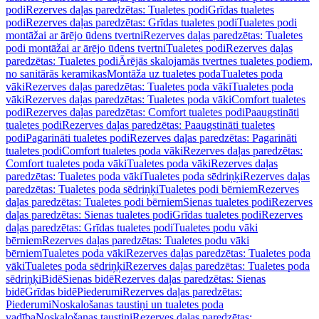
podi
Rezerves daļas paredzētas: Tualetes podi
Grīdas tualetes
podi
Rezerves daļas paredzētas: Grīdas tualetes podi
Tualetes podi
montāžai ar ārējo ūdens tvertni
Rezerves daļas paredzētas: Tualetes
podi montāžai ar ārējo ūdens tvertni
Tualetes podi
Rezerves daļas
paredzētas: Tualetes podi
Ārējās skalojamās tvertnes tualetes podiem,
no sanitārās keramikas
Montāža uz tualetes poda
Tualetes poda
vāki
Rezerves daļas paredzētas: Tualetes poda vāki
Tualetes poda
vāki
Rezerves daļas paredzētas: Tualetes poda vāki
Comfort tualetes
podi
Rezerves daļas paredzētas: Comfort tualetes podi
Paaugstināti
tualetes podi
Rezerves daļas paredzētas: Paaugstināti tualetes
podi
Pagarināti tualetes podi
Rezerves daļas paredzētas: Pagarināti
tualetes podi
Comfort tualetes poda vāki
Rezerves daļas paredzētas:
Comfort tualetes poda vāki
Tualetes poda vāki
Rezerves daļas
paredzētas: Tualetes poda vāki
Tualetes poda sēdriņķi
Rezerves daļas
paredzētas: Tualetes poda sēdriņķi
Tualetes podi bērniem
Rezerves
daļas paredzētas: Tualetes podi bērniem
Sienas tualetes podi
Rezerves
daļas paredzētas: Sienas tualetes podi
Grīdas tualetes podi
Rezerves
daļas paredzētas: Grīdas tualetes podi
Tualetes podu vāki
bērniem
Rezerves daļas paredzētas: Tualetes podu vāki
bērniem
Tualetes poda vāki
Rezerves daļas paredzētas: Tualetes poda
vāki
Tualetes poda sēdriņķi
Rezerves daļas paredzētas: Tualetes poda
sēdriņķi
Bidē
Sienas bidē
Rezerves daļas paredzētas: Sienas
bidē
Grīdas bidē
Piederumi
Rezerves daļas paredzētas:
Piederumi
Noskalošanas taustiņi un tualetes poda
vadība
Noskalošanas taustiņi
Rezerves daļas paredzētas: