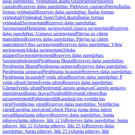
daļas paredzētas: Veidgabali
Līkumi
Atzari
Pārejas
Piekļuves
caurules
Rezerves daļas paredzētas: Piekļuves caurules
Pārejas
Īpašas
formas veidgabali
Rezerves daļas paredzētas: Īpašas formas
veidgabali
Veidgabali SuperTube
Līkumi
Īpašas formas
veidgabali
Savienojumi
Rezerves daļas paredzētas:
Savienojumi
Metināmie savienojumi
Uzmavu savienojumi
Rezerves
daļas paredzētas: Uzmavu savienojumi
Pārejas uz citiem
materiāliem
Rezerves daļas paredzētas: Pārejas uz citiem
materiāliem
Vītņu savienojumi
Rezerves daļas paredzētas: Vītņu
savienojumi
Atloka savienojumi
Atloka
adapteri
Savienotājelementi
Rezerves daļas paredzētas:
Savienotājelementi
Pieslēguma līkumi
Rezerves daļas paredzētas:
Pieslēguma līkumi
Pieslēguma uzmavas
Rezerves daļas paredzētas:
Pieslēguma uzmavas
Pieslēguma īscaurule
Rezerves daļas paredzētas:
Pieslēguma īscaurule
P veida sifoni
Rezerves daļas paredzētas: P
veida sifoni
Gliemežveida sifoni
Rezerves daļas paredzētas:
Gliemežveida sifoni
Piederumi
Cauruļu apskavas
Cauruļu apskavu
stiprinājumi
Balsta skavas
Noslēgi
Blīvējumi
Celtniecības
aizsargelementi
Palīgmateriāli
Kanalizācijas ventilācijas
vārsti
Ventilācijas vārsti
Rezerves daļas paredzētas: Ventilācijas
vārsti
Enerģijas pretvārsti
Geberit Pluvia jumta lietus ūdens
novadīšana
Jumta piltuves
Rezerves daļas paredzētas: Jumta
piltuves
Jumta piltuves, līdz 12 l/s
Rezerves daļas paredzētas: Jumta
piltuves, līdz 12 l/s
Jumta piltuves, līdz 25 l/s
Rezerves daļas
paredzētas: Jumta piltuves, līdz 25 l/s
Jumta piltuves, līdz