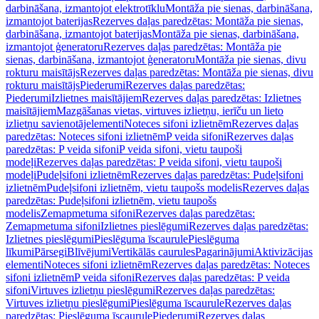
darbināšana, izmantojot elektrotīklu
Montāža pie sienas, darbināšana,
izmantojot baterijas
Rezerves daļas paredzētas: Montāža pie sienas,
darbināšana, izmantojot baterijas
Montāža pie sienas, darbināšana,
izmantojot ģeneratoru
Rezerves daļas paredzētas: Montāža pie
sienas, darbināšana, izmantojot ģeneratoru
Montāža pie sienas, divu
rokturu maisītājs
Rezerves daļas paredzētas: Montāža pie sienas, divu
rokturu maisītājs
Piederumi
Rezerves daļas paredzētas:
Piederumi
Izlietnes maisītājiem
Rezerves daļas paredzētas: Izlietnes
maisītājiem
Mazgāšanas vietas, virtuves izlietņu, ierīču un lieto
izlietņu savienotājelementi
Noteces sifoni izlietnēm
Rezerves daļas
paredzētas: Noteces sifoni izlietnēm
P veida sifoni
Rezerves daļas
paredzētas: P veida sifoni
P veida sifoni, vietu taupoši
modeļi
Rezerves daļas paredzētas: P veida sifoni, vietu taupoši
modeļi
Pudeļsifoni izlietnēm
Rezerves daļas paredzētas: Pudeļsifoni
izlietnēm
Pudeļsifoni izlietnēm, vietu taupošs modelis
Rezerves daļas
paredzētas: Pudeļsifoni izlietnēm, vietu taupošs
modelis
Zemapmetuma sifoni
Rezerves daļas paredzētas:
Zemapmetuma sifoni
Izlietnes pieslēgumi
Rezerves daļas paredzētas:
Izlietnes pieslēgumi
Pieslēguma īscaurule
Pieslēguma
līkumi
Pārsegi
Blīvējumi
Vertikālās caurules
Pagarinājumi
Aktivizācijas
elementi
Noteces sifoni izlietnēm
Rezerves daļas paredzētas: Noteces
sifoni izlietnēm
P veida sifoni
Rezerves daļas paredzētas: P veida
sifoni
Virtuves izlietņu pieslēgumi
Rezerves daļas paredzētas:
Virtuves izlietņu pieslēgumi
Pieslēguma īscaurule
Rezerves daļas
paredzētas: Pieslēguma īscaurule
Piederumi
Rezerves daļas