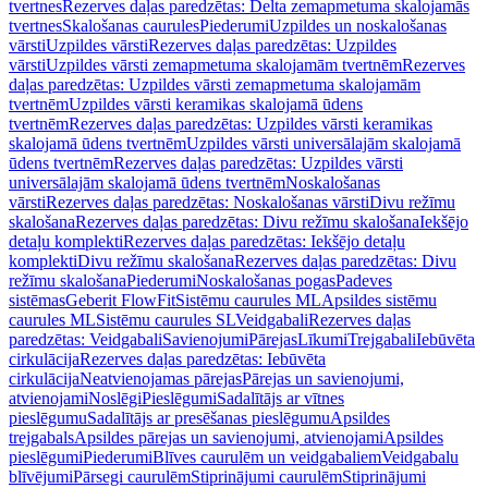
tvertnes
Rezerves daļas paredzētas: Delta zemapmetuma skalojamās
tvertnes
Skalošanas caurules
Piederumi
Uzpildes un noskalošanas
vārsti
Uzpildes vārsti
Rezerves daļas paredzētas: Uzpildes
vārsti
Uzpildes vārsti zemapmetuma skalojamām tvertnēm
Rezerves
daļas paredzētas: Uzpildes vārsti zemapmetuma skalojamām
tvertnēm
Uzpildes vārsti keramikas skalojamā ūdens
tvertnēm
Rezerves daļas paredzētas: Uzpildes vārsti keramikas
skalojamā ūdens tvertnēm
Uzpildes vārsti universālajām skalojamā
ūdens tvertnēm
Rezerves daļas paredzētas: Uzpildes vārsti
universālajām skalojamā ūdens tvertnēm
Noskalošanas
vārsti
Rezerves daļas paredzētas: Noskalošanas vārsti
Divu režīmu
skalošana
Rezerves daļas paredzētas: Divu režīmu skalošana
Iekšējo
detaļu komplekti
Rezerves daļas paredzētas: Iekšējo detaļu
komplekti
Divu režīmu skalošana
Rezerves daļas paredzētas: Divu
režīmu skalošana
Piederumi
Noskalošanas pogas
Padeves
sistēmas
Geberit FlowFit
Sistēmu caurules ML
Apsildes sistēmu
caurules ML
Sistēmu caurules SL
Veidgabali
Rezerves daļas
paredzētas: Veidgabali
Savienojumi
Pārejas
Līkumi
Trejgabali
Iebūvēta
cirkulācija
Rezerves daļas paredzētas: Iebūvēta
cirkulācija
Neatvienojamas pārejas
Pārejas un savienojumi,
atvienojami
Noslēgi
Pieslēgumi
Sadalītājs ar vītnes
pieslēgumu
Sadalītājs ar presēšanas pieslēgumu
Apsildes
trejgabals
Apsildes pārejas un savienojumi, atvienojami
Apsildes
pieslēgumi
Piederumi
Blīves caurulēm un veidgabaliem
Veidgabalu
blīvējumi
Pārsegi caurulēm
Stiprinājumi caurulēm
Stiprinājumi