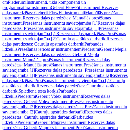
cm
Piederumi
Instrumenti, tīkla komponenti un
programmatūra
Instrumenti
Geberit FlowFit instrumenti
Rezerves
daļas paredzētas: Geberit FlowFit instrumenti
Manuālās presēšanas
instrumenti
Rezerves daļas paredzētas: Manuālās presēšanas
instrumenti
Presēšanas instrumentu savietojamība [1]
Rezerves daļas
paredzētas: Presēšanas instrumentu savietojamība [1]
Presēšanas
instrumentu savietojamība [2]
Rezerves daļas paredzētas: Presēšanas
instrumentu savietojamība [2]
Cauruļu apstrādes darbarīki
Rezerves
daļas paredzētas: Cauruļu apstrādes darbarīki
Pārbaudes
līdzeklis
Presēšanas ierīces ar instrumentiem
Piederumi
Geberit Mepla
instrumenti
Rezerves daļas paredzētas: Geberit Mepla
instrumenti
Manuālās presēšanas instrumenti
Rezerves daļas
paredzētas: Manuālās presēšanas instrumenti
Presēšanas instrumentu
savienojamība [1]
Rezerves daļas paredzētas: Presēšanas instrumentu
savienojamība [1]
Presēšanas instrumentu savienojamība [2]
Rezerves
daļas paredzētas: Presēšanas instrumentu savienojamība [2]
Cauruļu
apstrādes darbarīki
Rezerves daļas paredzētas: Cauruļu apstrādes
darbarīki
Spiediena testa korķis
Pārbaudes
līdzeklis
Piederumi
Geberit Volex instrumenti
Rezerves daļas
paredzētas: Geberit Volex instrumenti
Presēšanas instrumentu
savienojamība [2]
Rezerves daļas paredzētas: Presēšanas instrumentu
savienojamība [2]
Cauruļu apstrādes darbarīki
Rezerves daļas
paredzētas: Cauruļu apstrādes darbarīki
Pārbaudes
līdzeklis
Piederumi
Geberit Mapress instrumenti
Rezerves daļas
paredzētas: Geberit Mapress instrumenti
Presēšanas instrumentu