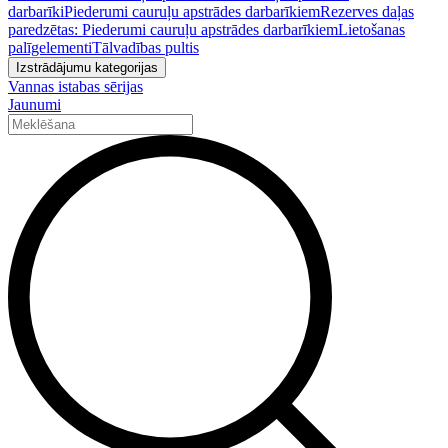
darbarīki
Piederumi cauruļu apstrādes darbarīkiem
Rezerves daļas
paredzētas: Piederumi cauruļu apstrādes darbarīkiem
Lietošanas
palīgelementi
Tālvadības pultis
Izstrādājumu kategorijas
Vannas istabas sērijas
Jaunumi