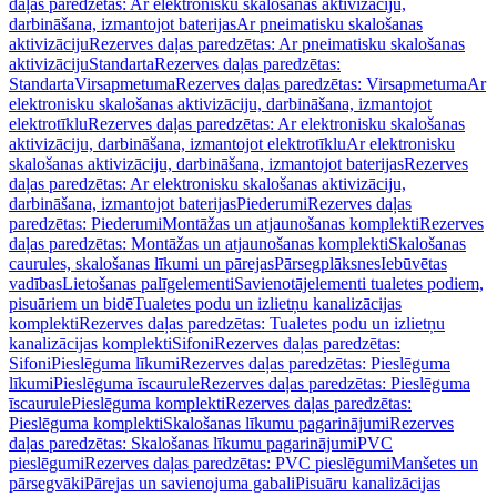
daļas paredzētas: Ar elektronisku skalošanas aktivizāciju,
darbināšana, izmantojot baterijas
Ar pneimatisku skalošanas
aktivizāciju
Rezerves daļas paredzētas: Ar pneimatisku skalošanas
aktivizāciju
Standarta
Rezerves daļas paredzētas:
Standarta
Virsapmetuma
Rezerves daļas paredzētas: Virsapmetuma
Ar
elektronisku skalošanas aktivizāciju, darbināšana, izmantojot
elektrotīklu
Rezerves daļas paredzētas: Ar elektronisku skalošanas
aktivizāciju, darbināšana, izmantojot elektrotīklu
Ar elektronisku
skalošanas aktivizāciju, darbināšana, izmantojot baterijas
Rezerves
daļas paredzētas: Ar elektronisku skalošanas aktivizāciju,
darbināšana, izmantojot baterijas
Piederumi
Rezerves daļas
paredzētas: Piederumi
Montāžas un atjaunošanas komplekti
Rezerves
daļas paredzētas: Montāžas un atjaunošanas komplekti
Skalošanas
caurules, skalošanas līkumi un pārejas
Pārsegplāksnes
Iebūvētas
vadības
Lietošanas palīgelementi
Savienotājelementi tualetes podiem,
pisuāriem un bidē
Tualetes podu un izlietņu kanalizācijas
komplekti
Rezerves daļas paredzētas: Tualetes podu un izlietņu
kanalizācijas komplekti
Sifoni
Rezerves daļas paredzētas:
Sifoni
Pieslēguma līkumi
Rezerves daļas paredzētas: Pieslēguma
līkumi
Pieslēguma īscaurule
Rezerves daļas paredzētas: Pieslēguma
īscaurule
Pieslēguma komplekti
Rezerves daļas paredzētas:
Pieslēguma komplekti
Skalošanas līkumu pagarinājumi
Rezerves
daļas paredzētas: Skalošanas līkumu pagarinājumi
PVC
pieslēgumi
Rezerves daļas paredzētas: PVC pieslēgumi
Manšetes un
pārsegvāki
Pārejas un savienojuma gabali
Pisuāru kanalizācijas