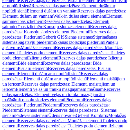
elementi
Rezerves daļas paredzētas: Pisuāru elementi
Elementi dušām
ar noplūdi sienā
Rezerves daļas paredzētas: Elementi dušām ar
noplūdi sienā
Elementi dušām un vannām
Rezerves daļas paredzētas:
Elementi dušām un vannām
Walk-in dušas sienu elementi
Elementi
saimniecības izlietnēm
Rezerves daļas paredzētas: Elementi
saimniecības izlietnēm
Konsoļu slodzes elementi
Rezerves daļas
paredzētas: Konsoļu slodzes elementi
Piederumi
Rezerves daļas
paredzētas: Piederumi
Geberit GIS
Sienas sistēmas
Stiprināšanas
sistēmas
Sagatavju piederumi
Skaņas izolācijas piederumi
Paneļu
apšuvums
Montāžas elementi
Rezerves daļas paredzētas: Montāžas
elementi
Tualetes podu elementi
Rezerves daļas paredzētas: Tualetes
podu elementi
Izlietņu elementi
Rezerves daļas paredzētas: Izlietņu
elementi
Bidē elementi
Rezerves daļas paredzētas: Bidē
elementi
Pisuāru elementi
Rezerves daļas paredzētas: Pisuāru
elementi
Elementi dušām arar noplūdi sienā
Rezerves daļas
paredzētas: Elementi dušām arar noplūdi sienā
Elementi maisītājiem
un ierīcēm
Rezerves daļas paredzētas: Elementi maisītājiem un
ierīcēm
Elementi veļas un trauku mazgājamām mašīnām
Rezerves
daļas paredzētas: Elementi veļas un trauku mazgājamām
mašīnām
Konsoļu slodzes elementi
Piederumi
Rezerves daļas
paredzētas: Piederumi
Piederumi
Rezerves daļas paredzētas:
Piederumi
Sistēmas sienām
Rezerves daļas paredzētas: Sistēmas
sienām
Padeves sistēmām
Ūdens novadei
Geberit Kombifix
Montāžas
elementi
Rezerves daļas paredzētas: Montāžas elementi
Tualetes podu
elementi
Rezerves daļas paredzētas: Tualetes podu elementi
Izlietņu