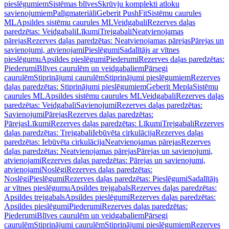
pieslēgumiem
Sistēmas blīves
Skrūvju komplekti atloku
savienojumiem
Palīgmateriāli
Geberit PushFit
Sistēmu caurules
ML
Apsildes sistēmu caurules ML
Veidgabali
Rezerves daļas
paredzētas: Veidgabali
Līkumi
Trejgabali
Neatvienojamas
pārejas
Rezerves daļas paredzētas: Neatvienojamas pārejas
Pārejas un
savienojumi, atvienojami
Pieslēgumi
Sadalītājs ar vītnes
pieslēgumu
Apsildes pieslēgumi
Piederumi
Rezerves daļas paredzētas:
Piederumi
Blīves caurulēm un veidgabaliem
Pārsegi
caurulēm
Stiprinājumi caurulēm
Stiprinājumi pieslēgumiem
Rezerves
daļas paredzētas: Stiprinājumi pieslēgumiem
Geberit Mepla
Sistēmu
caurules ML
Apsildes sistēmu caurules ML
Veidgabali
Rezerves daļas
paredzētas: Veidgabali
Savienojumi
Rezerves daļas paredzētas:
Savienojumi
Pārejas
Rezerves daļas paredzētas:
Pārejas
Līkumi
Rezerves daļas paredzētas: Līkumi
Trejgabali
Rezerves
daļas paredzētas: Trejgabali
Iebūvēta cirkulācija
Rezerves daļas
paredzētas: Iebūvēta cirkulācija
Neatvienojamas pārejas
Rezerves
daļas paredzētas: Neatvienojamas pārejas
Pārejas un savienojumi,
atvienojami
Rezerves daļas paredzētas: Pārejas un savienojumi,
atvienojami
Noslēgi
Rezerves daļas paredzētas:
Noslēgi
Pieslēgumi
Rezerves daļas paredzētas: Pieslēgumi
Sadalītājs
ar vītnes pieslēgumu
Apsildes trejgabals
Rezerves daļas paredzētas:
Apsildes trejgabals
Apsildes pieslēgumi
Rezerves daļas paredzētas:
Apsildes pieslēgumi
Piederumi
Rezerves daļas paredzētas:
Piederumi
Blīves caurulēm un veidgabaliem
Pārsegi
caurulēm
Stiprinājumi caurulēm
Stiprinājumi pieslēgumiem
Rezerves