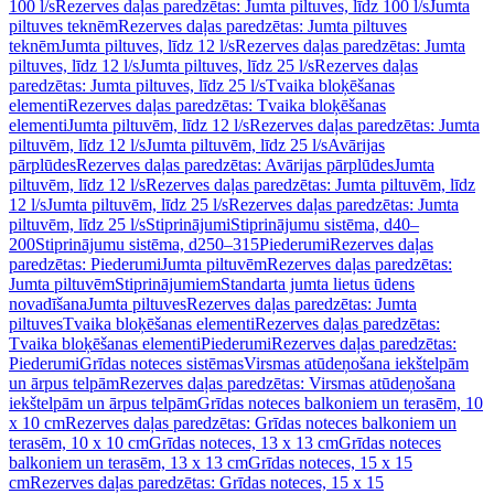
100 l/s
Rezerves daļas paredzētas: Jumta piltuves, līdz 100 l/s
Jumta
piltuves teknēm
Rezerves daļas paredzētas: Jumta piltuves
teknēm
Jumta piltuves, līdz 12 l/s
Rezerves daļas paredzētas: Jumta
piltuves, līdz 12 l/s
Jumta piltuves, līdz 25 l/s
Rezerves daļas
paredzētas: Jumta piltuves, līdz 25 l/s
Tvaika bloķēšanas
elementi
Rezerves daļas paredzētas: Tvaika bloķēšanas
elementi
Jumta piltuvēm, līdz 12 l/s
Rezerves daļas paredzētas: Jumta
piltuvēm, līdz 12 l/s
Jumta piltuvēm, līdz 25 l/s
Avārijas
pārplūdes
Rezerves daļas paredzētas: Avārijas pārplūdes
Jumta
piltuvēm, līdz 12 l/s
Rezerves daļas paredzētas: Jumta piltuvēm, līdz
12 l/s
Jumta piltuvēm, līdz 25 l/s
Rezerves daļas paredzētas: Jumta
piltuvēm, līdz 25 l/s
Stiprinājumi
Stiprinājumu sistēma, d40–
200
Stiprinājumu sistēma, d250–315
Piederumi
Rezerves daļas
paredzētas: Piederumi
Jumta piltuvēm
Rezerves daļas paredzētas:
Jumta piltuvēm
Stiprinājumiem
Standarta jumta lietus ūdens
novadīšana
Jumta piltuves
Rezerves daļas paredzētas: Jumta
piltuves
Tvaika bloķēšanas elementi
Rezerves daļas paredzētas:
Tvaika bloķēšanas elementi
Piederumi
Rezerves daļas paredzētas:
Piederumi
Grīdas noteces sistēmas
Virsmas atūdeņošana iekštelpām
un ārpus telpām
Rezerves daļas paredzētas: Virsmas atūdeņošana
iekštelpām un ārpus telpām
Grīdas noteces balkoniem un terasēm, 10
x 10 cm
Rezerves daļas paredzētas: Grīdas noteces balkoniem un
terasēm, 10 x 10 cm
Grīdas noteces, 13 x 13 cm
Grīdas noteces
balkoniem un terasēm, 13 x 13 cm
Grīdas noteces, 15 x 15
cm
Rezerves daļas paredzētas: Grīdas noteces, 15 x 15