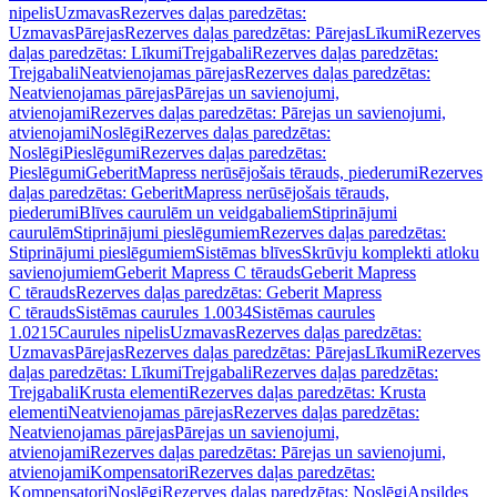
nipelis
Uzmavas
Rezerves daļas paredzētas:
Uzmavas
Pārejas
Rezerves daļas paredzētas: Pārejas
Līkumi
Rezerves
daļas paredzētas: Līkumi
Trejgabali
Rezerves daļas paredzētas:
Trejgabali
Neatvienojamas pārejas
Rezerves daļas paredzētas:
Neatvienojamas pārejas
Pārejas un savienojumi,
atvienojami
Rezerves daļas paredzētas: Pārejas un savienojumi,
atvienojami
Noslēgi
Rezerves daļas paredzētas:
Noslēgi
Pieslēgumi
Rezerves daļas paredzētas:
Pieslēgumi
GeberitMapress nerūsējošais tērauds, piederumi
Rezerves
daļas paredzētas: GeberitMapress nerūsējošais tērauds,
piederumi
Blīves caurulēm un veidgabaliem
Stiprinājumi
caurulēm
Stiprinājumi pieslēgumiem
Rezerves daļas paredzētas:
Stiprinājumi pieslēgumiem
Sistēmas blīves
Skrūvju komplekti atloku
savienojumiem
Geberit Mapress C tērauds
Geberit Mapress
C tērauds
Rezerves daļas paredzētas: Geberit Mapress
C tērauds
Sistēmas caurules 1.0034
Sistēmas caurules
1.0215
Caurules nipelis
Uzmavas
Rezerves daļas paredzētas:
Uzmavas
Pārejas
Rezerves daļas paredzētas: Pārejas
Līkumi
Rezerves
daļas paredzētas: Līkumi
Trejgabali
Rezerves daļas paredzētas:
Trejgabali
Krusta elementi
Rezerves daļas paredzētas: Krusta
elementi
Neatvienojamas pārejas
Rezerves daļas paredzētas:
Neatvienojamas pārejas
Pārejas un savienojumi,
atvienojami
Rezerves daļas paredzētas: Pārejas un savienojumi,
atvienojami
Kompensatori
Rezerves daļas paredzētas:
Kompensatori
Noslēgi
Rezerves daļas paredzētas: Noslēgi
Apsildes