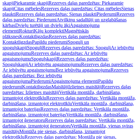
skapji
Piekaramie skapji
Rezerves daļas paredzētas: Piekaramie
skapji
Citas mēbeles
Rezerves daļas paredzētas: Citas mēbeles
Sienas
plaukti
Rezerves daļas paredzētas: Sienas plaukti
Piederumi
Rezerves
daļas paredzētas: Piederumi
Atvilktņu sadalītāji un uzglabāšanas
kārbas
Dvieļu turētāji un dvieļu āķi
Apgaismojuma
elementi
Rokturi
Kāju komplekti
Magnētiskās
plāksnes
Kontaktligzdas
Rezerves daļas paredzētas:
Kontaktligzdas
Papildu piederumi
Spoguļi un
spoguļskapji
Spoguļi
Rezerves daļas paredzētas: Spoguļi
Ar iebūvētu
apgaismojumu
Rezerves daļas paredzētas: Ar iebūvētu
apgaismojumu
Spoguļskapji
Rezerves daļas paredzētas:
Spoguļskapji
Ar iebūvētu apgaismojumu
Rezerves daļas paredzētas:
Ar iebūvētu apgaismojumu
Bez iebūvēta apgaismojuma
Rezerves
daļas paredzētas: Bez iebūvēta
apgaismojuma
Piederumi
Apgaismojuma elementi
Papildu
piederumi
Kontaktligzdas
Maisītāji
Izlietnes maisītāji
Rezerves daļas
paredzētas: Izlietnes maisītāji
Vertikāla montāža, darbināšana,
izmantojot elektrotīklu
Rezerves daļas paredzētas: Vertikāla montāža,
darbināšana, izmantojot elektrotīklu
Vertikāla montāža, darbināšana,
izmantojot baterijas
Rezerves daļas paredzētas: Vertikāla montāža,
darbināšana, izmantojot baterijas
Vertikāla montāža, darbināšana,
izmantojot ģeneratoru
Rezerves daļas paredzētas: Vertikāla montāža,
darbināšana, izmantojot ģeneratoru
Vertikāla montāža, vienas sviras
maisītājs
Montāža pie sienas, darbināšana, izmantojot
elektrotīklu
Rezerves daļas paredzētas: Montāža pie sienas,