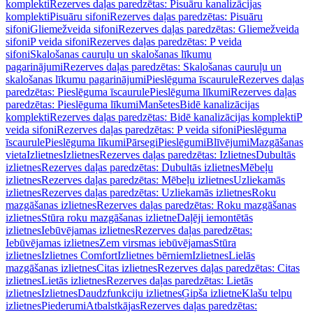
komplekti
Rezerves daļas paredzētas: Pisuāru kanalizācijas
komplekti
Pisuāru sifoni
Rezerves daļas paredzētas: Pisuāru
sifoni
Gliemežveida sifoni
Rezerves daļas paredzētas: Gliemežveida
sifoni
P veida sifoni
Rezerves daļas paredzētas: P veida
sifoni
Skalošanas cauruļu un skalošanas līkumu
pagarinājumi
Rezerves daļas paredzētas: Skalošanas cauruļu un
skalošanas līkumu pagarinājumi
Pieslēguma īscaurule
Rezerves daļas
paredzētas: Pieslēguma īscaurule
Pieslēguma līkumi
Rezerves daļas
paredzētas: Pieslēguma līkumi
Manšetes
Bidē kanalizācijas
komplekti
Rezerves daļas paredzētas: Bidē kanalizācijas komplekti
P
veida sifoni
Rezerves daļas paredzētas: P veida sifoni
Pieslēguma
īscaurule
Pieslēguma līkumi
Pārsegi
Pieslēgumi
Blīvējumi
Mazgāšanas
vieta
Izlietnes
Izlietnes
Rezerves daļas paredzētas: Izlietnes
Dubultās
izlietnes
Rezerves daļas paredzētas: Dubultās izlietnes
Mēbeļu
izlietnes
Rezerves daļas paredzētas: Mēbeļu izlietnes
Uzliekamās
izlietnes
Rezerves daļas paredzētas: Uzliekamās izlietnes
Roku
mazgāšanas izlietnes
Rezerves daļas paredzētas: Roku mazgāšanas
izlietnes
Stūra roku mazgāšanas izlietne
Daļēji iemontētās
izlietnes
Iebūvējamas izlietnes
Rezerves daļas paredzētas:
Iebūvējamas izlietnes
Zem virsmas iebūvējamas
Stūra
izlietnes
Izlietnes Comfort
Izlietnes bērniem
Izlietnes
Lielās
mazgāšanas izlietnes
Citas izlietnes
Rezerves daļas paredzētas: Citas
izlietnes
Lietās izlietnes
Rezerves daļas paredzētas: Lietās
izlietnes
Izlietnes
Daudzfunkciju izlietnes
Ģipša izlietne
Klašu telpu
izlietnes
Piederumi
Atbalstkājas
Rezerves daļas paredzētas: