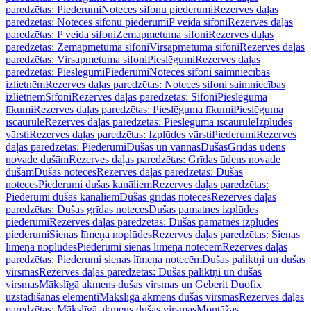
paredzētas: Piederumi
Noteces sifonu piederumi
Rezerves daļas
paredzētas: Noteces sifonu piederumi
P veida sifoni
Rezerves daļas
paredzētas: P veida sifoni
Zemapmetuma sifoni
Rezerves daļas
paredzētas: Zemapmetuma sifoni
Virsapmetuma sifoni
Rezerves daļas
paredzētas: Virsapmetuma sifoni
Pieslēgumi
Rezerves daļas
paredzētas: Pieslēgumi
Piederumi
Noteces sifoni saimniecības
izlietnēm
Rezerves daļas paredzētas: Noteces sifoni saimniecības
izlietnēm
Sifoni
Rezerves daļas paredzētas: Sifoni
Pieslēguma
līkumi
Rezerves daļas paredzētas: Pieslēguma līkumi
Pieslēguma
īscaurule
Rezerves daļas paredzētas: Pieslēguma īscaurule
Izplūdes
vārsti
Rezerves daļas paredzētas: Izplūdes vārsti
Piederumi
Rezerves
daļas paredzētas: Piederumi
Dušas un vannas
Dušas
Grīdas ūdens
novade dušām
Rezerves daļas paredzētas: Grīdas ūdens novade
dušām
Dušas noteces
Rezerves daļas paredzētas: Dušas
noteces
Piederumi dušas kanāliem
Rezerves daļas paredzētas:
Piederumi dušas kanāliem
Dušas grīdas noteces
Rezerves daļas
paredzētas: Dušas grīdas noteces
Dušas pamatnes izplūdes
piederumi
Rezerves daļas paredzētas: Dušas pamatnes izplūdes
piederumi
Sienas līmeņa noplūdes
Rezerves daļas paredzētas: Sienas
līmeņa noplūdes
Piederumi sienas līmeņa notecēm
Rezerves daļas
paredzētas: Piederumi sienas līmeņa notecēm
Dušas paliktņi un dušas
virsmas
Rezerves daļas paredzētas: Dušas paliktņi un dušas
virsmas
Mākslīgā akmens dušas virsmas un Geberit Duofix
uzstādīšanas elementi
Mākslīgā akmens dušas virsmas
Rezerves daļas
paredzētas: Mākslīgā akmens dušas virsmas
Montāžas