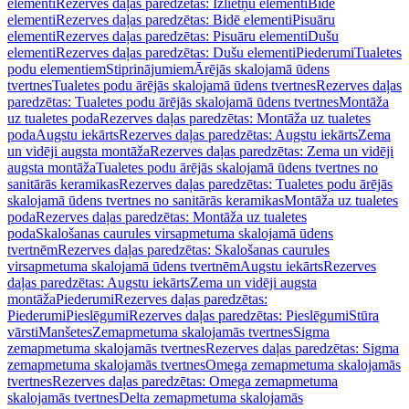
elementi
Rezerves daļas paredzētas: Izlietņu elementi
Bidē
elementi
Rezerves daļas paredzētas: Bidē elementi
Pisuāru
elementi
Rezerves daļas paredzētas: Pisuāru elementi
Dušu
elementi
Rezerves daļas paredzētas: Dušu elementi
Piederumi
Tualetes
podu elementiem
Stiprinājumiem
Ārējās skalojamā ūdens
tvertnes
Tualetes podu ārējās skalojamā ūdens tvertnes
Rezerves daļas
paredzētas: Tualetes podu ārējās skalojamā ūdens tvertnes
Montāža
uz tualetes poda
Rezerves daļas paredzētas: Montāža uz tualetes
poda
Augstu iekārts
Rezerves daļas paredzētas: Augstu iekārts
Zema
un vidēji augsta montāža
Rezerves daļas paredzētas: Zema un vidēji
augsta montāža
Tualetes podu ārējās skalojamā ūdens tvertnes no
sanitārās keramikas
Rezerves daļas paredzētas: Tualetes podu ārējās
skalojamā ūdens tvertnes no sanitārās keramikas
Montāža uz tualetes
poda
Rezerves daļas paredzētas: Montāža uz tualetes
poda
Skalošanas caurules virsapmetuma skalojamā ūdens
tvertnēm
Rezerves daļas paredzētas: Skalošanas caurules
virsapmetuma skalojamā ūdens tvertnēm
Augstu iekārts
Rezerves
daļas paredzētas: Augstu iekārts
Zema un vidēji augsta
montāža
Piederumi
Rezerves daļas paredzētas:
Piederumi
Pieslēgumi
Rezerves daļas paredzētas: Pieslēgumi
Stūra
vārsti
Manšetes
Zemapmetuma skalojamās tvertnes
Sigma
zemapmetuma skalojamās tvertnes
Rezerves daļas paredzētas: Sigma
zemapmetuma skalojamās tvertnes
Omega zemapmetuma skalojamās
tvertnes
Rezerves daļas paredzētas: Omega zemapmetuma
skalojamās tvertnes
Delta zemapmetuma skalojamās