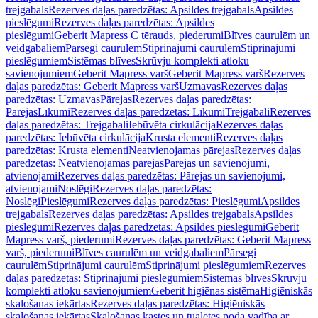
trejgabals
Rezerves daļas paredzētas: Apsildes trejgabals
Apsildes
pieslēgumi
Rezerves daļas paredzētas: Apsildes
pieslēgumi
Geberit Mapress C tērauds, piederumi
Blīves caurulēm un
veidgabaliem
Pārsegi caurulēm
Stiprinājumi caurulēm
Stiprinājumi
pieslēgumiem
Sistēmas blīves
Skrūvju komplekti atloku
savienojumiem
Geberit Mapress varš
Geberit Mapress varš
Rezerves
daļas paredzētas: Geberit Mapress varš
Uzmavas
Rezerves daļas
paredzētas: Uzmavas
Pārejas
Rezerves daļas paredzētas:
Pārejas
Līkumi
Rezerves daļas paredzētas: Līkumi
Trejgabali
Rezerves
daļas paredzētas: Trejgabali
Iebūvēta cirkulācija
Rezerves daļas
paredzētas: Iebūvēta cirkulācija
Krusta elementi
Rezerves daļas
paredzētas: Krusta elementi
Neatvienojamas pārejas
Rezerves daļas
paredzētas: Neatvienojamas pārejas
Pārejas un savienojumi,
atvienojami
Rezerves daļas paredzētas: Pārejas un savienojumi,
atvienojami
Noslēgi
Rezerves daļas paredzētas:
Noslēgi
Pieslēgumi
Rezerves daļas paredzētas: Pieslēgumi
Apsildes
trejgabals
Rezerves daļas paredzētas: Apsildes trejgabals
Apsildes
pieslēgumi
Rezerves daļas paredzētas: Apsildes pieslēgumi
Geberit
Mapress varš, piederumi
Rezerves daļas paredzētas: Geberit Mapress
varš, piederumi
Blīves caurulēm un veidgabaliem
Pārsegi
caurulēm
Stiprinājumi caurulēm
Stiprinājumi pieslēgumiem
Rezerves
daļas paredzētas: Stiprinājumi pieslēgumiem
Sistēmas blīves
Skrūvju
komplekti atloku savienojumiem
Geberit higiēnas sistēma
Higiēniskās
skalošanas iekārtas
Rezerves daļas paredzētas: Higiēniskās
skalošanas iekārtas
Skalošanas kastes un tualetes poda vadība ar