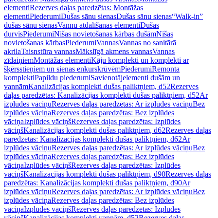
elementi
Rezerves daļas paredzētas: Montāžas
elementi
Piederumi
Dušas sānu sienas
Dušas sānu sienas
“Walk-in”
dušas sānu sienas
Vannu atdalīšanas elementi
Dušas
durvis
Piederumi
Nišas novietošanas kārbas dušām
Nišas
novietošanas kārbas
Piederumi
Vannas
Vannas no sanitārā
akrila
Taisnstūra vannas
Mākslīgā akmens vannas
Vannas
zīdaiņiem
Montāžas elementi
Kāju komplekti un komplekti ar
šķērsstieņiem un sienas enkurskrūvēm
Piederumi
Remonta
komplekti
Papildu piederumi
Savienotājelementi dušām un
vannām
Kanalizācijas komplekti dušas paliktņiem, d52
Rezerves
daļas paredzētas: Kanalizācijas komplekti dušas paliktņiem, d52
Ar
izplūdes vāciņu
Rezerves daļas paredzētas: Ar izplūdes vāciņu
Bez
izplūdes vāciņa
Rezerves daļas paredzētas: Bez izplūdes
vāciņa
Izplūdes vāciņš
Rezerves daļas paredzētas: Izplūdes
vāciņš
Kanalizācijas komplekti dušas paliktņiem, d62
Rezerves daļas
paredzētas: Kanalizācijas komplekti dušas paliktņiem, d62
Ar
izplūdes vāciņu
Rezerves daļas paredzētas: Ar izplūdes vāciņu
Bez
izplūdes vāciņa
Rezerves daļas paredzētas: Bez izplūdes
vāciņa
Izplūdes vāciņš
Rezerves daļas paredzētas: Izplūdes
vāciņš
Kanalizācijas komplekti dušas paliktņiem, d90
Rezerves daļas
paredzētas: Kanalizācijas komplekti dušas paliktņiem, d90
Ar
izplūdes vāciņu
Rezerves daļas paredzētas: Ar izplūdes vāciņu
Bez
izplūdes vāciņa
Rezerves daļas paredzētas: Bez izplūdes
vāciņa
Izplūdes vāciņš
Rezerves daļas paredzētas: Izplūdes
vāciņš
Kanalizācijas komplekti vannām, d52
Rezerves daļas