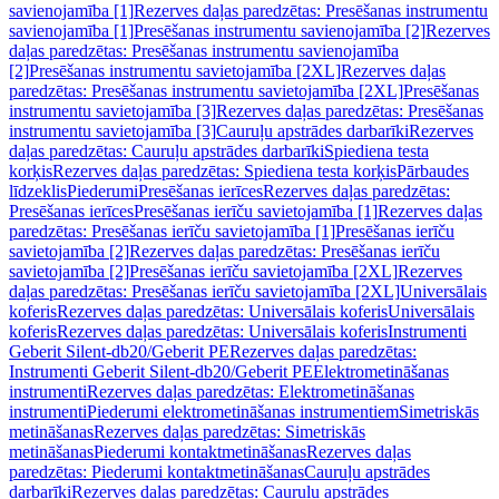
savienojamība [1]
Rezerves daļas paredzētas: Presēšanas instrumentu
savienojamība [1]
Presēšanas instrumentu savienojamība [2]
Rezerves
daļas paredzētas: Presēšanas instrumentu savienojamība
[2]
Presēšanas instrumentu savietojamība [2XL]
Rezerves daļas
paredzētas: Presēšanas instrumentu savietojamība [2XL]
Presēšanas
instrumentu savietojamība [3]
Rezerves daļas paredzētas: Presēšanas
instrumentu savietojamība [3]
Cauruļu apstrādes darbarīki
Rezerves
daļas paredzētas: Cauruļu apstrādes darbarīki
Spiediena testa
korķis
Rezerves daļas paredzētas: Spiediena testa korķis
Pārbaudes
līdzeklis
Piederumi
Presēšanas ierīces
Rezerves daļas paredzētas:
Presēšanas ierīces
Presēšanas ierīču savietojamība [1]
Rezerves daļas
paredzētas: Presēšanas ierīču savietojamība [1]
Presēšanas ierīču
savietojamība [2]
Rezerves daļas paredzētas: Presēšanas ierīču
savietojamība [2]
Presēšanas ierīču savietojamība [2XL]
Rezerves
daļas paredzētas: Presēšanas ierīču savietojamība [2XL]
Universālais
koferis
Rezerves daļas paredzētas: Universālais koferis
Universālais
koferis
Rezerves daļas paredzētas: Universālais koferis
Instrumenti
Geberit Silent-db20/Geberit PE
Rezerves daļas paredzētas:
Instrumenti Geberit Silent-db20/Geberit PE
Elektrometināšanas
instrumenti
Rezerves daļas paredzētas: Elektrometināšanas
instrumenti
Piederumi elektrometināšanas instrumentiem
Simetriskās
metināšanas
Rezerves daļas paredzētas: Simetriskās
metināšanas
Piederumi kontaktmetināšanas
Rezerves daļas
paredzētas: Piederumi kontaktmetināšanas
Cauruļu apstrādes
darbarīki
Rezerves daļas paredzētas: Cauruļu apstrādes