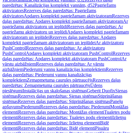
paredzētas: Kanalizācijas komplekti vannām, d52
Pagriežams
aktivizators
Rezerves daļas paredzētas: Pagriežams
aktivizators
Apdares komplekti pagriežamam aktivizatoram
Rezerves
daļas paredzētas: Apdares komplekti pagriežamam aktivizatoram
Ar
pagriežamu aktivizatoru un ieplūdi
Rezerves daļas paredzētas: Ar
pagriežamu aktivizatoru un ieplūdi
Apdares komplekti pagriežamam
aktivizatoram un ieplūdei
Rezerves daļas paredzētas: Apdares
komplekti pagriežamam aktivizatoram un ieplūdei
Ar aktivizatoru
PushControl
Rezerves daļas paredzētas: Ar aktivizatoru
PushControl
Apdares komplekti aktivizatoram PushControl
Rezerves
daļas paredzētas: Apdares komplekti aktivizatoram PushControl
Ar
vārstu aizbāžņiem
Rezerves daļas paredzētas: Ar vārstu
aizbāžņiem
Piederumi vannu kanalizācijas komplektiem
Rezerves
daļas paredzētas: Piederumi vannu kanalizācijas
komplektiem
Zemapmetuma caurules pārtraucējs
Rezerves daļas
paredzētas: Zemapmetuma caurules pārtraucējs
Ūdens
pieslēgumi
Instalācijas un skalošanas sistēmas
Geberit Duofix
Sienas
sistēmas
Rezerves daļas paredzētas: Sienas sistēmas
Stiprināšanas
sistēmas
Rezerves daļas paredzētas: Stiprināšanas sistēmas
Paneļu
apšuvums
Piederumi
Rezerves daļas paredzētas: Piederumi
Montāžas
elementi
Rezerves daļas paredzētas: Montāžas elementi
Tualetes podu
elementi
Rezerves daļas paredzētas: Tualetes podu elementi
Izlietņu
elementi
Rezerves daļas paredzētas: Izlietņu elementi
Bidē
elementi
Rezerves daļas paredzētas: Bidē elementi
Pisuāru