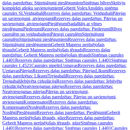
daļas paredzētas: Stiprinājumi pieslēgumiem
Sistēmas blīves
Skrūvju
komplekti atloku savienojumiem
Geberit Volex
Apsildes sistēmu
caurules SL
Veidgabali
Rezerves daļas paredzētas: Veidgabali
Pārejas
un savienojumi, atvienojami
Rezerves daļas paredzētas: Pārejas un
savienojumi, atvienojami
Pieslēgumi
Sadalītājs ar vītnes
pieslēgumu
Piederumi
Rezerves daļas paredzētas: Piederumi
Blīves
caurulēm un veidgabaliem
Pārsegi caurulēm
Stiprinājumi
caurulēm
Stiprinājumi pieslēgumiem
Rezerves daļas paredzētas:
Stiprinājumi pieslēgumiem
Geberit Mapress nerūsējošais
tērauds
Geberit Mapress nerūsējošais tērauds
Rezerves daļas
paredzētas: Geberit Mapress nerūsējošais tērauds
Sistēmas caurules
1.4401
Rezerves daļas paredzētas: Sistēmas caurules 1.4401
Sistēmas
caurules 1.4521
Caurules nipelis
Uzmavas
Rezerves daļas paredzētas:
Uzmavas
Pārejas
Rezerves daļas paredzētas: Pārejas
Līkumi
Rezerves
daļas paredzētas: Līkumi
Trejgabali
Rezerves daļas paredzētas:
Trejgabali
Iebūvēta cirkulācija
Rezerves daļas paredzētas: Iebūvēta
cirkulācija
Neatvienojamas pārejas
Rezerves daļas paredzētas:
Neatvienojamas pārejas
Pārejas un savienojumi,
atvienojami
Rezerves daļas paredzētas: Pārejas un savienojumi,
atvienojami
Kompensatori
Rezerves daļas paredzētas:
Kompensatori
Noslēgi
Rezerves daļas paredzētas:
Noslēgi
Pieslēgumi
Rezerves daļas paredzētas: Pieslēgumi
Geberit
Mapress nerūsējošais tērauds, gāze
Rezerves daļas paredzētas:
Geberit Mapress nerūsējošais tērauds, gāze
Sistēmas caurules
1.4401
Rezerves daļas paredzētas: Sistēmas caurules 1.4401
Caurules