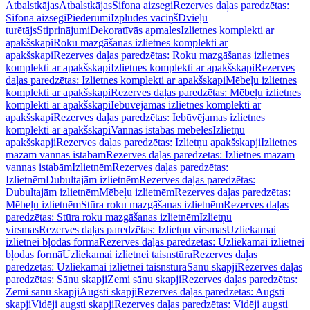
Atbalstkājas
Atbalstkājas
Sifona aizsegi
Rezerves daļas paredzētas:
Sifona aizsegi
Piederumi
Izplūdes vāciņš
Dvieļu
turētājs
Stiprinājumi
Dekoratīvās apmales
Izlietnes komplekti ar
apakšskapi
Roku mazgāšanas izlietnes komplekti ar
apakšskapi
Rezerves daļas paredzētas: Roku mazgāšanas izlietnes
komplekti ar apakšskapi
Izlietnes komplekti ar apakšskapi
Rezerves
daļas paredzētas: Izlietnes komplekti ar apakšskapi
Mēbeļu izlietnes
komplekti ar apakšskapi
Rezerves daļas paredzētas: Mēbeļu izlietnes
komplekti ar apakšskapi
Iebūvējamas izlietnes komplekti ar
apakšskapi
Rezerves daļas paredzētas: Iebūvējamas izlietnes
komplekti ar apakšskapi
Vannas istabas mēbeles
Izlietņu
apakšskapji
Rezerves daļas paredzētas: Izlietņu apakšskapji
Izlietnes
mazām vannas istabām
Rezerves daļas paredzētas: Izlietnes mazām
vannas istabām
Izlietnēm
Rezerves daļas paredzētas:
Izlietnēm
Dubultajām izlietnēm
Rezerves daļas paredzētas:
Dubultajām izlietnēm
Mēbeļu izlietnēm
Rezerves daļas paredzētas:
Mēbeļu izlietnēm
Stūra roku mazgāšanas izlietnēm
Rezerves daļas
paredzētas: Stūra roku mazgāšanas izlietnēm
Izlietņu
virsmas
Rezerves daļas paredzētas: Izlietņu virsmas
Uzliekamai
izlietnei bļodas formā
Rezerves daļas paredzētas: Uzliekamai izlietnei
bļodas formā
Uzliekamai izlietnei taisnstūra
Rezerves daļas
paredzētas: Uzliekamai izlietnei taisnstūra
Sānu skapji
Rezerves daļas
paredzētas: Sānu skapji
Zemi sānu skapji
Rezerves daļas paredzētas:
Zemi sānu skapji
Augsti skapji
Rezerves daļas paredzētas: Augsti
skapji
Vidēji augsti skapji
Rezerves daļas paredzētas: Vidēji augsti