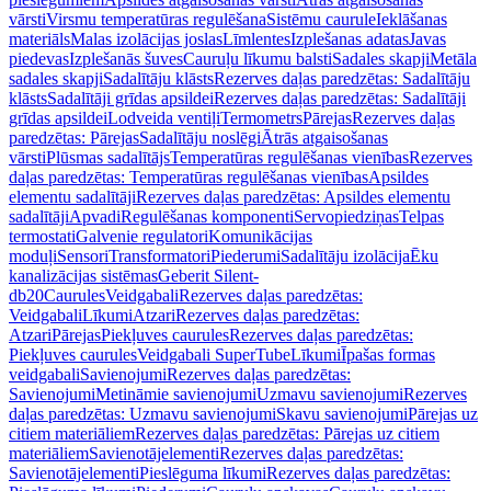
vārsti
Virsmu temperatūras regulēšana
Sistēmu caurule
Ieklāšanas
materiāls
Malas izolācijas joslas
Līmlentes
Izplešanas adatas
Javas
piedevas
Izplešanās šuves
Cauruļu līkumu balsti
Sadales skapji
Metāla
sadales skapji
Sadalītāju klāsts
Rezerves daļas paredzētas: Sadalītāju
klāsts
Sadalītāji grīdas apsildei
Rezerves daļas paredzētas: Sadalītāji
grīdas apsildei
Lodveida ventiļi
Termometrs
Pārejas
Rezerves daļas
paredzētas: Pārejas
Sadalītāju noslēgi
Ātrās atgaisošanas
vārsti
Plūsmas sadalītājs
Temperatūras regulēšanas vienības
Rezerves
daļas paredzētas: Temperatūras regulēšanas vienības
Apsildes
elementu sadalītāji
Rezerves daļas paredzētas: Apsildes elementu
sadalītāji
Apvadi
Regulēšanas komponenti
Servopiedziņas
Telpas
termostati
Galvenie regulatori
Komunikācijas
moduļi
Sensori
Transformatori
Piederumi
Sadalītāju izolācija
Ēku
kanalizācijas sistēmas
Geberit Silent-
db20
Caurules
Veidgabali
Rezerves daļas paredzētas:
Veidgabali
Līkumi
Atzari
Rezerves daļas paredzētas:
Atzari
Pārejas
Piekļuves caurules
Rezerves daļas paredzētas:
Piekļuves caurules
Veidgabali SuperTube
Līkumi
Īpašas formas
veidgabali
Savienojumi
Rezerves daļas paredzētas:
Savienojumi
Metināmie savienojumi
Uzmavu savienojumi
Rezerves
daļas paredzētas: Uzmavu savienojumi
Skavu savienojumi
Pārejas uz
citiem materiāliem
Rezerves daļas paredzētas: Pārejas uz citiem
materiāliem
Savienotājelementi
Rezerves daļas paredzētas:
Savienotājelementi
Pieslēguma līkumi
Rezerves daļas paredzētas: