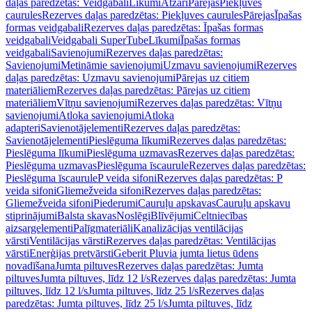
daļas paredzētas: Veidgabali
Līkumi
Atzari
Pārejas
Piekļuves
caurules
Rezerves daļas paredzētas: Piekļuves caurules
Pārejas
Īpašas
formas veidgabali
Rezerves daļas paredzētas: Īpašas formas
veidgabali
Veidgabali SuperTube
Līkumi
Īpašas formas
veidgabali
Savienojumi
Rezerves daļas paredzētas:
Savienojumi
Metināmie savienojumi
Uzmavu savienojumi
Rezerves
daļas paredzētas: Uzmavu savienojumi
Pārejas uz citiem
materiāliem
Rezerves daļas paredzētas: Pārejas uz citiem
materiāliem
Vītņu savienojumi
Rezerves daļas paredzētas: Vītņu
savienojumi
Atloka savienojumi
Atloka
adapteri
Savienotājelementi
Rezerves daļas paredzētas:
Savienotājelementi
Pieslēguma līkumi
Rezerves daļas paredzētas:
Pieslēguma līkumi
Pieslēguma uzmavas
Rezerves daļas paredzētas:
Pieslēguma uzmavas
Pieslēguma īscaurule
Rezerves daļas paredzētas:
Pieslēguma īscaurule
P veida sifoni
Rezerves daļas paredzētas: P
veida sifoni
Gliemežveida sifoni
Rezerves daļas paredzētas:
Gliemežveida sifoni
Piederumi
Cauruļu apskavas
Cauruļu apskavu
stiprinājumi
Balsta skavas
Noslēgi
Blīvējumi
Celtniecības
aizsargelementi
Palīgmateriāli
Kanalizācijas ventilācijas
vārsti
Ventilācijas vārsti
Rezerves daļas paredzētas: Ventilācijas
vārsti
Enerģijas pretvārsti
Geberit Pluvia jumta lietus ūdens
novadīšana
Jumta piltuves
Rezerves daļas paredzētas: Jumta
piltuves
Jumta piltuves, līdz 12 l/s
Rezerves daļas paredzētas: Jumta
piltuves, līdz 12 l/s
Jumta piltuves, līdz 25 l/s
Rezerves daļas
paredzētas: Jumta piltuves, līdz 25 l/s
Jumta piltuves, līdz