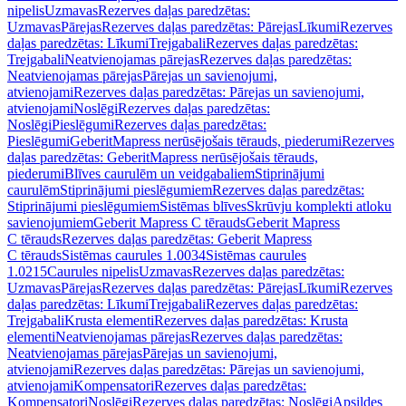
nipelis
Uzmavas
Rezerves daļas paredzētas:
Uzmavas
Pārejas
Rezerves daļas paredzētas: Pārejas
Līkumi
Rezerves
daļas paredzētas: Līkumi
Trejgabali
Rezerves daļas paredzētas:
Trejgabali
Neatvienojamas pārejas
Rezerves daļas paredzētas:
Neatvienojamas pārejas
Pārejas un savienojumi,
atvienojami
Rezerves daļas paredzētas: Pārejas un savienojumi,
atvienojami
Noslēgi
Rezerves daļas paredzētas:
Noslēgi
Pieslēgumi
Rezerves daļas paredzētas:
Pieslēgumi
GeberitMapress nerūsējošais tērauds, piederumi
Rezerves
daļas paredzētas: GeberitMapress nerūsējošais tērauds,
piederumi
Blīves caurulēm un veidgabaliem
Stiprinājumi
caurulēm
Stiprinājumi pieslēgumiem
Rezerves daļas paredzētas:
Stiprinājumi pieslēgumiem
Sistēmas blīves
Skrūvju komplekti atloku
savienojumiem
Geberit Mapress C tērauds
Geberit Mapress
C tērauds
Rezerves daļas paredzētas: Geberit Mapress
C tērauds
Sistēmas caurules 1.0034
Sistēmas caurules
1.0215
Caurules nipelis
Uzmavas
Rezerves daļas paredzētas:
Uzmavas
Pārejas
Rezerves daļas paredzētas: Pārejas
Līkumi
Rezerves
daļas paredzētas: Līkumi
Trejgabali
Rezerves daļas paredzētas:
Trejgabali
Krusta elementi
Rezerves daļas paredzētas: Krusta
elementi
Neatvienojamas pārejas
Rezerves daļas paredzētas:
Neatvienojamas pārejas
Pārejas un savienojumi,
atvienojami
Rezerves daļas paredzētas: Pārejas un savienojumi,
atvienojami
Kompensatori
Rezerves daļas paredzētas:
Kompensatori
Noslēgi
Rezerves daļas paredzētas: Noslēgi
Apsildes