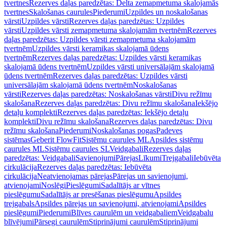
tvertnes
Rezerves daļas paredzētas: Delta zemapmetuma skalojamās
tvertnes
Skalošanas caurules
Piederumi
Uzpildes un noskalošanas
vārsti
Uzpildes vārsti
Rezerves daļas paredzētas: Uzpildes
vārsti
Uzpildes vārsti zemapmetuma skalojamām tvertnēm
Rezerves
daļas paredzētas: Uzpildes vārsti zemapmetuma skalojamām
tvertnēm
Uzpildes vārsti keramikas skalojamā ūdens
tvertnēm
Rezerves daļas paredzētas: Uzpildes vārsti keramikas
skalojamā ūdens tvertnēm
Uzpildes vārsti universālajām skalojamā
ūdens tvertnēm
Rezerves daļas paredzētas: Uzpildes vārsti
universālajām skalojamā ūdens tvertnēm
Noskalošanas
vārsti
Rezerves daļas paredzētas: Noskalošanas vārsti
Divu režīmu
skalošana
Rezerves daļas paredzētas: Divu režīmu skalošana
Iekšējo
detaļu komplekti
Rezerves daļas paredzētas: Iekšējo detaļu
komplekti
Divu režīmu skalošana
Rezerves daļas paredzētas: Divu
režīmu skalošana
Piederumi
Noskalošanas pogas
Padeves
sistēmas
Geberit FlowFit
Sistēmu caurules ML
Apsildes sistēmu
caurules ML
Sistēmu caurules SL
Veidgabali
Rezerves daļas
paredzētas: Veidgabali
Savienojumi
Pārejas
Līkumi
Trejgabali
Iebūvēta
cirkulācija
Rezerves daļas paredzētas: Iebūvēta
cirkulācija
Neatvienojamas pārejas
Pārejas un savienojumi,
atvienojami
Noslēgi
Pieslēgumi
Sadalītājs ar vītnes
pieslēgumu
Sadalītājs ar presēšanas pieslēgumu
Apsildes
trejgabals
Apsildes pārejas un savienojumi, atvienojami
Apsildes
pieslēgumi
Piederumi
Blīves caurulēm un veidgabaliem
Veidgabalu
blīvējumi
Pārsegi caurulēm
Stiprinājumi caurulēm
Stiprinājumi