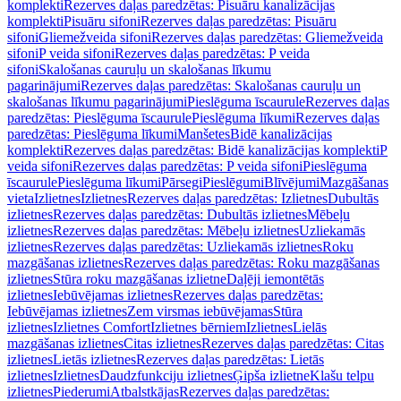
komplekti
Rezerves daļas paredzētas: Pisuāru kanalizācijas
komplekti
Pisuāru sifoni
Rezerves daļas paredzētas: Pisuāru
sifoni
Gliemežveida sifoni
Rezerves daļas paredzētas: Gliemežveida
sifoni
P veida sifoni
Rezerves daļas paredzētas: P veida
sifoni
Skalošanas cauruļu un skalošanas līkumu
pagarinājumi
Rezerves daļas paredzētas: Skalošanas cauruļu un
skalošanas līkumu pagarinājumi
Pieslēguma īscaurule
Rezerves daļas
paredzētas: Pieslēguma īscaurule
Pieslēguma līkumi
Rezerves daļas
paredzētas: Pieslēguma līkumi
Manšetes
Bidē kanalizācijas
komplekti
Rezerves daļas paredzētas: Bidē kanalizācijas komplekti
P
veida sifoni
Rezerves daļas paredzētas: P veida sifoni
Pieslēguma
īscaurule
Pieslēguma līkumi
Pārsegi
Pieslēgumi
Blīvējumi
Mazgāšanas
vieta
Izlietnes
Izlietnes
Rezerves daļas paredzētas: Izlietnes
Dubultās
izlietnes
Rezerves daļas paredzētas: Dubultās izlietnes
Mēbeļu
izlietnes
Rezerves daļas paredzētas: Mēbeļu izlietnes
Uzliekamās
izlietnes
Rezerves daļas paredzētas: Uzliekamās izlietnes
Roku
mazgāšanas izlietnes
Rezerves daļas paredzētas: Roku mazgāšanas
izlietnes
Stūra roku mazgāšanas izlietne
Daļēji iemontētās
izlietnes
Iebūvējamas izlietnes
Rezerves daļas paredzētas:
Iebūvējamas izlietnes
Zem virsmas iebūvējamas
Stūra
izlietnes
Izlietnes Comfort
Izlietnes bērniem
Izlietnes
Lielās
mazgāšanas izlietnes
Citas izlietnes
Rezerves daļas paredzētas: Citas
izlietnes
Lietās izlietnes
Rezerves daļas paredzētas: Lietās
izlietnes
Izlietnes
Daudzfunkciju izlietnes
Ģipša izlietne
Klašu telpu
izlietnes
Piederumi
Atbalstkājas
Rezerves daļas paredzētas: