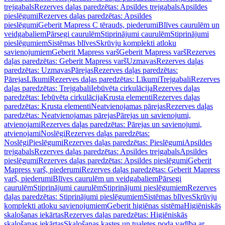
trejgabals
Rezerves daļas paredzētas: Apsildes trejgabals
Apsildes
pieslēgumi
Rezerves daļas paredzētas: Apsildes
pieslēgumi
Geberit Mapress C tērauds, piederumi
Blīves caurulēm un
veidgabaliem
Pārsegi caurulēm
Stiprinājumi caurulēm
Stiprinājumi
pieslēgumiem
Sistēmas blīves
Skrūvju komplekti atloku
savienojumiem
Geberit Mapress varš
Geberit Mapress varš
Rezerves
daļas paredzētas: Geberit Mapress varš
Uzmavas
Rezerves daļas
paredzētas: Uzmavas
Pārejas
Rezerves daļas paredzētas:
Pārejas
Līkumi
Rezerves daļas paredzētas: Līkumi
Trejgabali
Rezerves
daļas paredzētas: Trejgabali
Iebūvēta cirkulācija
Rezerves daļas
paredzētas: Iebūvēta cirkulācija
Krusta elementi
Rezerves daļas
paredzētas: Krusta elementi
Neatvienojamas pārejas
Rezerves daļas
paredzētas: Neatvienojamas pārejas
Pārejas un savienojumi,
atvienojami
Rezerves daļas paredzētas: Pārejas un savienojumi,
atvienojami
Noslēgi
Rezerves daļas paredzētas:
Noslēgi
Pieslēgumi
Rezerves daļas paredzētas: Pieslēgumi
Apsildes
trejgabals
Rezerves daļas paredzētas: Apsildes trejgabals
Apsildes
pieslēgumi
Rezerves daļas paredzētas: Apsildes pieslēgumi
Geberit
Mapress varš, piederumi
Rezerves daļas paredzētas: Geberit Mapress
varš, piederumi
Blīves caurulēm un veidgabaliem
Pārsegi
caurulēm
Stiprinājumi caurulēm
Stiprinājumi pieslēgumiem
Rezerves
daļas paredzētas: Stiprinājumi pieslēgumiem
Sistēmas blīves
Skrūvju
komplekti atloku savienojumiem
Geberit higiēnas sistēma
Higiēniskās
skalošanas iekārtas
Rezerves daļas paredzētas: Higiēniskās
skalošanas iekārtas
Skalošanas kastes un tualetes poda vadība ar