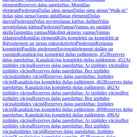
elementi
Rezerves daļas paredzētas: Montāžas
elementi
Piederumi
Dušas sānu sienas
Dušas sānu sienas
“Walk-in”
dušas sānu sienas
Vannu atdalīšanas elementi
Dušas
durvis
Piederumi
Nišas novietošanas kārbas dušām
Nišas
novietošanas kārbas
Piederumi
Vannas
Vannas no sanitārā
akrila
Taisnstūra vannas
Mākslīgā akmens vannas
Vannas
zīdaiņiem
Montāžas elementi
Kāju komplekti un komplekti ar
šķērsstieņiem un sienas enkurskrūvēm
Piederumi
Remonta
komplekti
Papildu piederumi
Savienotājelementi dušām un
vannām
Kanalizācijas komplekti dušas paliktņiem, d52
Rezerves
daļas paredzētas: Kanalizācijas komplekti dušas paliktņiem, d52
Ar
izplūdes vāciņu
Rezerves daļas paredzētas: Ar izplūdes vāciņu
Bez
izplūdes vāciņa
Rezerves daļas paredzētas: Bez izplūdes
vāciņa
Izplūdes vāciņš
Rezerves daļas paredzētas: Izplūdes
vāciņš
Kanalizācijas komplekti dušas paliktņiem, d62
Rezerves daļas
paredzētas: Kanalizācijas komplekti dušas paliktņiem, d62
Ar
izplūdes vāciņu
Rezerves daļas paredzētas: Ar izplūdes vāciņu
Bez
izplūdes vāciņa
Rezerves daļas paredzētas: Bez izplūdes
vāciņa
Izplūdes vāciņš
Rezerves daļas paredzētas: Izplūdes
vāciņš
Kanalizācijas komplekti dušas paliktņiem, d90
Rezerves daļas
paredzētas: Kanalizācijas komplekti dušas paliktņiem, d90
Ar
izplūdes vāciņu
Rezerves daļas paredzētas: Ar izplūdes vāciņu
Bez
izplūdes vāciņa
Rezerves daļas paredzētas: Bez izplūdes
vāciņa
Izplūdes vāciņš
Rezerves daļas paredzētas: Izplūdes
vāciņš
Kanalizācijas komplekti vannām, d52
Rezerves daļas