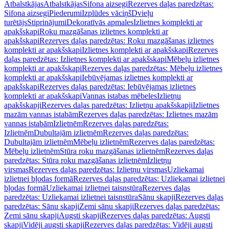
Atbalstkājas
Atbalstkājas
Sifona aizsegi
Rezerves daļas paredzētas:
Sifona aizsegi
Piederumi
Izplūdes vāciņš
Dvieļu
turētājs
Stiprinājumi
Dekoratīvās apmales
Izlietnes komplekti ar
apakšskapi
Roku mazgāšanas izlietnes komplekti ar
apakšskapi
Rezerves daļas paredzētas: Roku mazgāšanas izlietnes
komplekti ar apakšskapi
Izlietnes komplekti ar apakšskapi
Rezerves
daļas paredzētas: Izlietnes komplekti ar apakšskapi
Mēbeļu izlietnes
komplekti ar apakšskapi
Rezerves daļas paredzētas: Mēbeļu izlietnes
komplekti ar apakšskapi
Iebūvējamas izlietnes komplekti ar
apakšskapi
Rezerves daļas paredzētas: Iebūvējamas izlietnes
komplekti ar apakšskapi
Vannas istabas mēbeles
Izlietņu
apakšskapji
Rezerves daļas paredzētas: Izlietņu apakšskapji
Izlietnes
mazām vannas istabām
Rezerves daļas paredzētas: Izlietnes mazām
vannas istabām
Izlietnēm
Rezerves daļas paredzētas:
Izlietnēm
Dubultajām izlietnēm
Rezerves daļas paredzētas:
Dubultajām izlietnēm
Mēbeļu izlietnēm
Rezerves daļas paredzētas:
Mēbeļu izlietnēm
Stūra roku mazgāšanas izlietnēm
Rezerves daļas
paredzētas: Stūra roku mazgāšanas izlietnēm
Izlietņu
virsmas
Rezerves daļas paredzētas: Izlietņu virsmas
Uzliekamai
izlietnei bļodas formā
Rezerves daļas paredzētas: Uzliekamai izlietnei
bļodas formā
Uzliekamai izlietnei taisnstūra
Rezerves daļas
paredzētas: Uzliekamai izlietnei taisnstūra
Sānu skapji
Rezerves daļas
paredzētas: Sānu skapji
Zemi sānu skapji
Rezerves daļas paredzētas:
Zemi sānu skapji
Augsti skapji
Rezerves daļas paredzētas: Augsti
skapji
Vidēji augsti skapji
Rezerves daļas paredzētas: Vidēji augsti