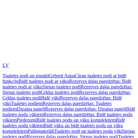
LV
Tualetes podi un pisuāri
Geberit AquaClean tualetes podi ar bidē
funkciju
Bidē tualetes podi ar vāku
Rezerves daļas paredzētas: Bidē
tualetes podi ar vāku
Sienas tualetes podi
Rezerves daļas paredzētas:
Sienas tualetes podi
Grīdas tualetes podi
Rezerves daļas paredzētas:
Grīdas tualetes podi
Bidē vāki
Rezerves daļas paredzētas: Bidē
vāki
Tualetes podiem
Rezerves daļas paredzētas: Tualetes
podiem
Dizaina paneļi
Rezerves daļas paredzētas: Dizaina paneļi
Bidē
tualetes podu vākiem
Rezerves daļas paredzētas: Bidē tualetes podu
vākiem
Piederumi
Bidē tualetes podu un vāku komplektiem
Bidē
tualetes podu vākiem
Bidē vāku un bidē tualetes podu un vāku
komplektiem
Palīgmateriāli
Tualetes podi un tualetes poda vāki
Sienas
tualetes podi
Rezerves daļas paredzētas: Sienas tualetes podi
Tualetes