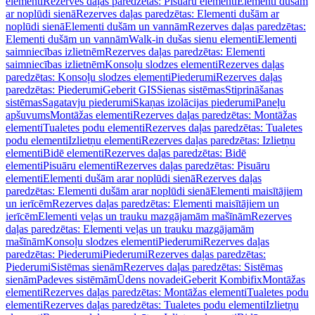
elementi
Rezerves daļas paredzētas: Pisuāru elementi
Elementi dušām
ar noplūdi sienā
Rezerves daļas paredzētas: Elementi dušām ar
noplūdi sienā
Elementi dušām un vannām
Rezerves daļas paredzētas:
Elementi dušām un vannām
Walk-in dušas sienu elementi
Elementi
saimniecības izlietnēm
Rezerves daļas paredzētas: Elementi
saimniecības izlietnēm
Konsoļu slodzes elementi
Rezerves daļas
paredzētas: Konsoļu slodzes elementi
Piederumi
Rezerves daļas
paredzētas: Piederumi
Geberit GIS
Sienas sistēmas
Stiprināšanas
sistēmas
Sagatavju piederumi
Skaņas izolācijas piederumi
Paneļu
apšuvums
Montāžas elementi
Rezerves daļas paredzētas: Montāžas
elementi
Tualetes podu elementi
Rezerves daļas paredzētas: Tualetes
podu elementi
Izlietņu elementi
Rezerves daļas paredzētas: Izlietņu
elementi
Bidē elementi
Rezerves daļas paredzētas: Bidē
elementi
Pisuāru elementi
Rezerves daļas paredzētas: Pisuāru
elementi
Elementi dušām arar noplūdi sienā
Rezerves daļas
paredzētas: Elementi dušām arar noplūdi sienā
Elementi maisītājiem
un ierīcēm
Rezerves daļas paredzētas: Elementi maisītājiem un
ierīcēm
Elementi veļas un trauku mazgājamām mašīnām
Rezerves
daļas paredzētas: Elementi veļas un trauku mazgājamām
mašīnām
Konsoļu slodzes elementi
Piederumi
Rezerves daļas
paredzētas: Piederumi
Piederumi
Rezerves daļas paredzētas:
Piederumi
Sistēmas sienām
Rezerves daļas paredzētas: Sistēmas
sienām
Padeves sistēmām
Ūdens novadei
Geberit Kombifix
Montāžas
elementi
Rezerves daļas paredzētas: Montāžas elementi
Tualetes podu
elementi
Rezerves daļas paredzētas: Tualetes podu elementi
Izlietņu