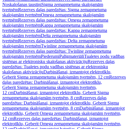
Noskalošanas taustiņi
Sigma zemapmetuma skalojamām
tvertnēm
Rezerves daļas paredzētas: Sigma zemapmetuma
skalojamām tvertnēm
Omega zemapmetuma skalojamām
tvertnēm
Rezerves daļas paredzētas: Omega zemapmetuma
skalojamām tvertnēm
Kappa zemapmetuma skalojamām
tvertnēm
Rezerves daļas paredzētas: Kappa zemapmetuma
skalojamām tvertnēm
Delta zemapmetuma skalojamām
tvertnēm
Rezerves daļas paredzētas: Delta zemapmetuma
skalojamām tvertnēm
Twinline zemapmetuma skalojamām
tvertnēm
Rezerves daļas paredzētas: Twinline zemapmetuma
skalojamām tvertnēm
Piederumi
Palīgmateriāli
Tualetes podu vadības
sistēmas ar elektronisku skalošanas aktivizāciju
Rezerves daļas
paredzētas: Tualetes podu vadības sistēmas ar elektronisku
skalošanas aktivizāciju
Darbināšanai, izmantojot elektrotīklu,
Geberit Sigma zemapmetuma skalojamām tvertnēm, 12 cm
Rezerves
daļas paredzētas: Darbināšanai, izmantojot elektrotīklu,
Geberit Sigma zemapmetuma skalojamām tvertnēm,
12 cm
Darbināšanai, izmantojot elektrotīklu, Geberit Sigma
zemapmetuma skalojamām tvertnēm, 8 cm
Rezerves daļas
paredzētas: Darbināšanai, izmantojot elektrotīklu, Geberit Sigma
zemapmetuma skalojamām tvertnēm, 8 cm
Darbināšanai, izmantojot
elektrotīklu, Geberit Omega zemapmetuma skalojamām tvertnēm,
12 cm
Rezerves daļas paredzētas: Darbināšanai, izmantojot
elektrotīklu, Geberit Omega zemapmetuma skalojamām tvertnēm,
12 cm
Darbināšanai, izmantojot baterijas, Geberit Sigma