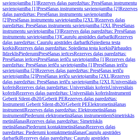
savienojamība [1]
Rezerves daļas paredzētas: Presēšanas instrumentu
savienojamība [1]
Presēšanas instrumentu savienojamība [2]
Rezerves
daļas paredzētas: Presēšanas instrumentu savienojamība
[2]
Presēšanas instrumentu savietojamība [2XL]
Rezerves daļas
paredzētas: Presēšanas instrumentu savietojamība [2XL]
Presēšanas
instrumentu savietojamība [3]
Rezerves daļas paredzētas: Presēšanas
instrumentu savietojamība [3]
Cauruļu apstrādes darbarīki
Rezerves
daļas paredzētas: Cauruļu apstrādes darbarīki
Spiediena testa
korķis
Rezerves daļas paredzētas: Spiediena testa korķis
Pārbaudes
līdzeklis
Piederumi
Presēšanas ierīces
Rezerves daļas paredzētas:
Presēšanas ierīces
Presēšanas ierīču savietojamība [1]
Rezerves daļas
paredzētas: Presēšanas ierīču savietojamība [1]
Presēšanas ierīču
savietojamība [2]
Rezerves daļas paredzētas: Presēšanas ierīču
savietojamība [2]
Presēšanas ierīču savietojamība [2XL]
Rezerves
daļas paredzētas: Presēšanas ierīču savietojamība [2XL]
Universālais
koferis
Rezerves daļas paredzētas: Universālais koferis
Universālais
koferis
Rezerves daļas paredzētas: Universālais koferis
Instrumenti
Geberit Silent-db20/Geberit PE
Rezerves daļas paredzētas:
Instrumenti Geberit Silent-db20/Geberit PE
Elektrometināšanas
instrumenti
Rezerves daļas paredzētas: Elektrometināšanas
instrumenti
Piederumi elektrometināšanas instrumentiem
Simetriskās
metināšanas
Rezerves daļas paredzētas: Simetriskās
metināšanas
Piederumi kontaktmetināšanas
Rezerves daļas
paredzētas: Piederumi kontaktmetināšanas
Cauruļu apstrādes
darbarīki
Rezerves daļas paredzētas: Cauruļu apstrādes