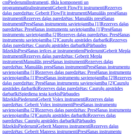
cm
Piederumi
Instrumenti, tīkla komponenti un
programmatūra
Instrumenti
Geberit FlowFit instrumenti
Rezerves
daļas paredzētas: Geberit FlowFit instrumenti
Manuālās presēšanas
instrumenti
Rezerves daļas paredzētas: Manuālās presēšanas
instrumenti
Presēšanas instrumentu savietojamība [1]
Rezerves daļas
paredzētas: Presēšanas instrumentu savietojamība [1]
Presēšanas
instrumentu savietojamība [2]
Rezerves daļas paredzētas: Presēšanas
instrumentu savietojamība [2]
Cauruļu apstrādes darbarīki
Rezerves
daļas paredzētas: Cauruļu apstrādes darbarīki
Pārbaudes
līdzeklis
Presēšanas ierīces ar instrumentiem
Piederumi
Geberit Mepla
instrumenti
Rezerves daļas paredzētas: Geberit Mepla
instrumenti
Manuālās presēšanas instrumenti
Rezerves daļas
paredzētas: Manuālās presēšanas instrumenti
Presēšanas instrumentu
savienojamība [1]
Rezerves daļas paredzētas: Presēšanas instrumentu
savienojamība [1]
Presēšanas instrumentu savienojamība [2]
Rezerves
daļas paredzētas: Presēšanas instrumentu savienojamība [2]
Cauruļu
apstrādes darbarīki
Rezerves daļas paredzētas: Cauruļu apstrādes
darbarīki
Spiediena testa korķis
Pārbaudes
līdzeklis
Piederumi
Geberit Volex instrumenti
Rezerves daļas
paredzētas: Geberit Volex instrumenti
Presēšanas instrumentu
savienojamība [2]
Rezerves daļas paredzētas: Presēšanas instrumentu
savienojamība [2]
Cauruļu apstrādes darbarīki
Rezerves daļas
paredzētas: Cauruļu apstrādes darbarīki
Pārbaudes
līdzeklis
Piederumi
Geberit Mapress instrumenti
Rezerves daļas
paredzētas: Geberit Mapress instrumenti
Presēšanas instrumentu