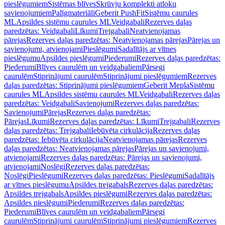
pieslēgumiem
Sistēmas blīves
Skrūvju komplekti atloku
savienojumiem
Palīgmateriāli
Geberit PushFit
Sistēmu caurules
ML
Apsildes sistēmu caurules ML
Veidgabali
Rezerves daļas
paredzētas: Veidgabali
Līkumi
Trejgabali
Neatvienojamas
pārejas
Rezerves daļas paredzētas: Neatvienojamas pārejas
Pārejas un
savienojumi, atvienojami
Pieslēgumi
Sadalītājs ar vītnes
pieslēgumu
Apsildes pieslēgumi
Piederumi
Rezerves daļas paredzētas:
Piederumi
Blīves caurulēm un veidgabaliem
Pārsegi
caurulēm
Stiprinājumi caurulēm
Stiprinājumi pieslēgumiem
Rezerves
daļas paredzētas: Stiprinājumi pieslēgumiem
Geberit Mepla
Sistēmu
caurules ML
Apsildes sistēmu caurules ML
Veidgabali
Rezerves daļas
paredzētas: Veidgabali
Savienojumi
Rezerves daļas paredzētas:
Savienojumi
Pārejas
Rezerves daļas paredzētas:
Pārejas
Līkumi
Rezerves daļas paredzētas: Līkumi
Trejgabali
Rezerves
daļas paredzētas: Trejgabali
Iebūvēta cirkulācija
Rezerves daļas
paredzētas: Iebūvēta cirkulācija
Neatvienojamas pārejas
Rezerves
daļas paredzētas: Neatvienojamas pārejas
Pārejas un savienojumi,
atvienojami
Rezerves daļas paredzētas: Pārejas un savienojumi,
atvienojami
Noslēgi
Rezerves daļas paredzētas:
Noslēgi
Pieslēgumi
Rezerves daļas paredzētas: Pieslēgumi
Sadalītājs
ar vītnes pieslēgumu
Apsildes trejgabals
Rezerves daļas paredzētas:
Apsildes trejgabals
Apsildes pieslēgumi
Rezerves daļas paredzētas:
Apsildes pieslēgumi
Piederumi
Rezerves daļas paredzētas:
Piederumi
Blīves caurulēm un veidgabaliem
Pārsegi
caurulēm
Stiprinājumi caurulēm
Stiprinājumi pieslēgumiem
Rezerves