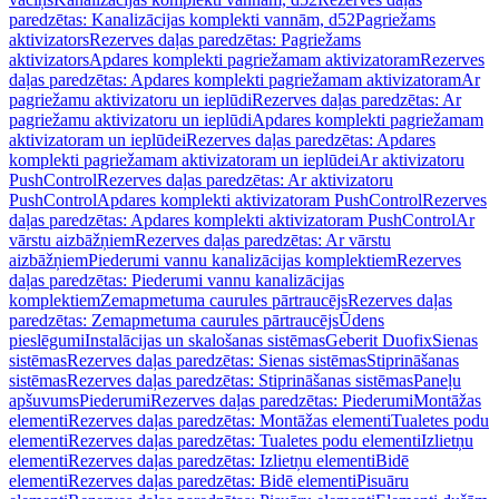
paredzētas: Kanalizācijas komplekti vannām, d52
Pagriežams
aktivizators
Rezerves daļas paredzētas: Pagriežams
aktivizators
Apdares komplekti pagriežamam aktivizatoram
Rezerves
daļas paredzētas: Apdares komplekti pagriežamam aktivizatoram
Ar
pagriežamu aktivizatoru un ieplūdi
Rezerves daļas paredzētas: Ar
pagriežamu aktivizatoru un ieplūdi
Apdares komplekti pagriežamam
aktivizatoram un ieplūdei
Rezerves daļas paredzētas: Apdares
komplekti pagriežamam aktivizatoram un ieplūdei
Ar aktivizatoru
PushControl
Rezerves daļas paredzētas: Ar aktivizatoru
PushControl
Apdares komplekti aktivizatoram PushControl
Rezerves
daļas paredzētas: Apdares komplekti aktivizatoram PushControl
Ar
vārstu aizbāžņiem
Rezerves daļas paredzētas: Ar vārstu
aizbāžņiem
Piederumi vannu kanalizācijas komplektiem
Rezerves
daļas paredzētas: Piederumi vannu kanalizācijas
komplektiem
Zemapmetuma caurules pārtraucējs
Rezerves daļas
paredzētas: Zemapmetuma caurules pārtraucējs
Ūdens
pieslēgumi
Instalācijas un skalošanas sistēmas
Geberit Duofix
Sienas
sistēmas
Rezerves daļas paredzētas: Sienas sistēmas
Stiprināšanas
sistēmas
Rezerves daļas paredzētas: Stiprināšanas sistēmas
Paneļu
apšuvums
Piederumi
Rezerves daļas paredzētas: Piederumi
Montāžas
elementi
Rezerves daļas paredzētas: Montāžas elementi
Tualetes podu
elementi
Rezerves daļas paredzētas: Tualetes podu elementi
Izlietņu
elementi
Rezerves daļas paredzētas: Izlietņu elementi
Bidē
elementi
Rezerves daļas paredzētas: Bidē elementi
Pisuāru