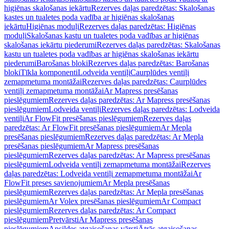
higiēnas skalošanas iekārtu
Rezerves daļas paredzētas: Skalošanas
kastes un tualetes poda vadība ar higiēnas skalošanas
iekārtu
Higiēnas moduļi
Rezerves daļas paredzētas: Higiēnas
moduļi
Skalošanas kastu un tualetes poda vadības ar higiēnas
skalošanas iekārtu piederumi
Rezerves daļas paredzētas: Skalošanas
kastu un tualetes poda vadības ar higiēnas skalošanas iekārtu
piederumi
Barošanas bloki
Rezerves daļas paredzētas: Barošanas
bloki
Tīkla komponenti
Lodveida ventiļi
Caurplūdes ventiļi
zemapmetuma montāžai
Rezerves daļas paredzētas: Caurplūdes
ventiļi zemapmetuma montāžai
Ar Mapress presēšanas
pieslēgumiem
Rezerves daļas paredzētas: Ar Mapress presēšanas
pieslēgumiem
Lodveida ventiļi
Rezerves daļas paredzētas: Lodveida
ventiļi
Ar FlowFit presēšanas pieslēgumiem
Rezerves daļas
paredzētas: Ar FlowFit presēšanas pieslēgumiem
Ar Mepla
presēšanas pieslēgumiem
Rezerves daļas paredzētas: Ar Mepla
presēšanas pieslēgumiem
Ar Mapress presēšanas
pieslēgumiem
Rezerves daļas paredzētas: Ar Mapress presēšanas
pieslēgumiem
Lodveida ventiļi zemapmetuma montāžai
Rezerves
daļas paredzētas: Lodveida ventiļi zemapmetuma montāžai
Ar
FlowFit preses savienojumiem
Ar Mepla presēšanas
pieslēgumiem
Rezerves daļas paredzētas: Ar Mepla presēšanas
pieslēgumiem
Ar Volex presēšanas pieslēgumiem
Ar Compact
pieslēgumiem
Rezerves daļas paredzētas: Ar Compact
pieslēgumiem
Pretvārsti
Ar Mapress presēšanas
pieslēgumiem
Apsildes atgaisošanas vārsti
Ātrās atgaisošanas