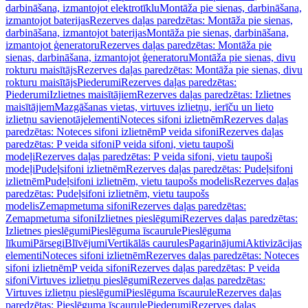
darbināšana, izmantojot elektrotīklu
Montāža pie sienas, darbināšana,
izmantojot baterijas
Rezerves daļas paredzētas: Montāža pie sienas,
darbināšana, izmantojot baterijas
Montāža pie sienas, darbināšana,
izmantojot ģeneratoru
Rezerves daļas paredzētas: Montāža pie
sienas, darbināšana, izmantojot ģeneratoru
Montāža pie sienas, divu
rokturu maisītājs
Rezerves daļas paredzētas: Montāža pie sienas, divu
rokturu maisītājs
Piederumi
Rezerves daļas paredzētas:
Piederumi
Izlietnes maisītājiem
Rezerves daļas paredzētas: Izlietnes
maisītājiem
Mazgāšanas vietas, virtuves izlietņu, ierīču un lieto
izlietņu savienotājelementi
Noteces sifoni izlietnēm
Rezerves daļas
paredzētas: Noteces sifoni izlietnēm
P veida sifoni
Rezerves daļas
paredzētas: P veida sifoni
P veida sifoni, vietu taupoši
modeļi
Rezerves daļas paredzētas: P veida sifoni, vietu taupoši
modeļi
Pudeļsifoni izlietnēm
Rezerves daļas paredzētas: Pudeļsifoni
izlietnēm
Pudeļsifoni izlietnēm, vietu taupošs modelis
Rezerves daļas
paredzētas: Pudeļsifoni izlietnēm, vietu taupošs
modelis
Zemapmetuma sifoni
Rezerves daļas paredzētas:
Zemapmetuma sifoni
Izlietnes pieslēgumi
Rezerves daļas paredzētas:
Izlietnes pieslēgumi
Pieslēguma īscaurule
Pieslēguma
līkumi
Pārsegi
Blīvējumi
Vertikālās caurules
Pagarinājumi
Aktivizācijas
elementi
Noteces sifoni izlietnēm
Rezerves daļas paredzētas: Noteces
sifoni izlietnēm
P veida sifoni
Rezerves daļas paredzētas: P veida
sifoni
Virtuves izlietņu pieslēgumi
Rezerves daļas paredzētas:
Virtuves izlietņu pieslēgumi
Pieslēguma īscaurule
Rezerves daļas
paredzētas: Pieslēguma īscaurule
Piederumi
Rezerves daļas