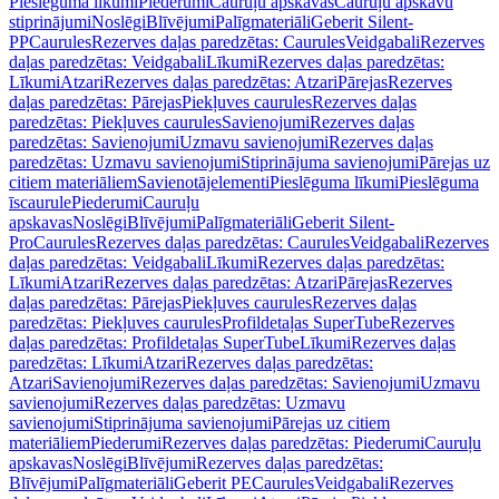
Pieslēguma līkumi
Piederumi
Cauruļu apskavas
Cauruļu apskavu
stiprinājumi
Noslēgi
Blīvējumi
Palīgmateriāli
Geberit Silent-
PP
Caurules
Rezerves daļas paredzētas: Caurules
Veidgabali
Rezerves
daļas paredzētas: Veidgabali
Līkumi
Rezerves daļas paredzētas:
Līkumi
Atzari
Rezerves daļas paredzētas: Atzari
Pārejas
Rezerves
daļas paredzētas: Pārejas
Piekļuves caurules
Rezerves daļas
paredzētas: Piekļuves caurules
Savienojumi
Rezerves daļas
paredzētas: Savienojumi
Uzmavu savienojumi
Rezerves daļas
paredzētas: Uzmavu savienojumi
Stiprinājuma savienojumi
Pārejas uz
citiem materiāliem
Savienotājelementi
Pieslēguma līkumi
Pieslēguma
īscaurule
Piederumi
Cauruļu
apskavas
Noslēgi
Blīvējumi
Palīgmateriāli
Geberit Silent-
Pro
Caurules
Rezerves daļas paredzētas: Caurules
Veidgabali
Rezerves
daļas paredzētas: Veidgabali
Līkumi
Rezerves daļas paredzētas:
Līkumi
Atzari
Rezerves daļas paredzētas: Atzari
Pārejas
Rezerves
daļas paredzētas: Pārejas
Piekļuves caurules
Rezerves daļas
paredzētas: Piekļuves caurules
Profildetaļas SuperTube
Rezerves
daļas paredzētas: Profildetaļas SuperTube
Līkumi
Rezerves daļas
paredzētas: Līkumi
Atzari
Rezerves daļas paredzētas:
Atzari
Savienojumi
Rezerves daļas paredzētas: Savienojumi
Uzmavu
savienojumi
Rezerves daļas paredzētas: Uzmavu
savienojumi
Stiprinājuma savienojumi
Pārejas uz citiem
materiāliem
Piederumi
Rezerves daļas paredzētas: Piederumi
Cauruļu
apskavas
Noslēgi
Blīvējumi
Rezerves daļas paredzētas:
Blīvējumi
Palīgmateriāli
Geberit PE
Caurules
Veidgabali
Rezerves