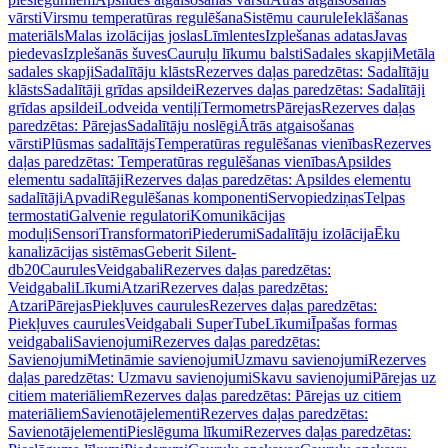
vārsti
Virsmu temperatūras regulēšana
Sistēmu caurule
Ieklāšanas
materiāls
Malas izolācijas joslas
Līmlentes
Izplešanas adatas
Javas
piedevas
Izplešanās šuves
Cauruļu līkumu balsti
Sadales skapji
Metāla
sadales skapji
Sadalītāju klāsts
Rezerves daļas paredzētas: Sadalītāju
klāsts
Sadalītāji grīdas apsildei
Rezerves daļas paredzētas: Sadalītāji
grīdas apsildei
Lodveida ventiļi
Termometrs
Pārejas
Rezerves daļas
paredzētas: Pārejas
Sadalītāju noslēgi
Ātrās atgaisošanas
vārsti
Plūsmas sadalītājs
Temperatūras regulēšanas vienības
Rezerves
daļas paredzētas: Temperatūras regulēšanas vienības
Apsildes
elementu sadalītāji
Rezerves daļas paredzētas: Apsildes elementu
sadalītāji
Apvadi
Regulēšanas komponenti
Servopiedziņas
Telpas
termostati
Galvenie regulatori
Komunikācijas
moduļi
Sensori
Transformatori
Piederumi
Sadalītāju izolācija
Ēku
kanalizācijas sistēmas
Geberit Silent-
db20
Caurules
Veidgabali
Rezerves daļas paredzētas:
Veidgabali
Līkumi
Atzari
Rezerves daļas paredzētas:
Atzari
Pārejas
Piekļuves caurules
Rezerves daļas paredzētas:
Piekļuves caurules
Veidgabali SuperTube
Līkumi
Īpašas formas
veidgabali
Savienojumi
Rezerves daļas paredzētas:
Savienojumi
Metināmie savienojumi
Uzmavu savienojumi
Rezerves
daļas paredzētas: Uzmavu savienojumi
Skavu savienojumi
Pārejas uz
citiem materiāliem
Rezerves daļas paredzētas: Pārejas uz citiem
materiāliem
Savienotājelementi
Rezerves daļas paredzētas:
Savienotājelementi
Pieslēguma līkumi
Rezerves daļas paredzētas: