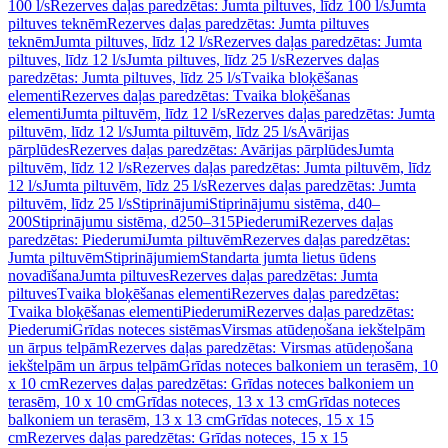
100 l/s
Rezerves daļas paredzētas: Jumta piltuves, līdz 100 l/s
Jumta
piltuves teknēm
Rezerves daļas paredzētas: Jumta piltuves
teknēm
Jumta piltuves, līdz 12 l/s
Rezerves daļas paredzētas: Jumta
piltuves, līdz 12 l/s
Jumta piltuves, līdz 25 l/s
Rezerves daļas
paredzētas: Jumta piltuves, līdz 25 l/s
Tvaika bloķēšanas
elementi
Rezerves daļas paredzētas: Tvaika bloķēšanas
elementi
Jumta piltuvēm, līdz 12 l/s
Rezerves daļas paredzētas: Jumta
piltuvēm, līdz 12 l/s
Jumta piltuvēm, līdz 25 l/s
Avārijas
pārplūdes
Rezerves daļas paredzētas: Avārijas pārplūdes
Jumta
piltuvēm, līdz 12 l/s
Rezerves daļas paredzētas: Jumta piltuvēm, līdz
12 l/s
Jumta piltuvēm, līdz 25 l/s
Rezerves daļas paredzētas: Jumta
piltuvēm, līdz 25 l/s
Stiprinājumi
Stiprinājumu sistēma, d40–
200
Stiprinājumu sistēma, d250–315
Piederumi
Rezerves daļas
paredzētas: Piederumi
Jumta piltuvēm
Rezerves daļas paredzētas:
Jumta piltuvēm
Stiprinājumiem
Standarta jumta lietus ūdens
novadīšana
Jumta piltuves
Rezerves daļas paredzētas: Jumta
piltuves
Tvaika bloķēšanas elementi
Rezerves daļas paredzētas:
Tvaika bloķēšanas elementi
Piederumi
Rezerves daļas paredzētas:
Piederumi
Grīdas noteces sistēmas
Virsmas atūdeņošana iekštelpām
un ārpus telpām
Rezerves daļas paredzētas: Virsmas atūdeņošana
iekštelpām un ārpus telpām
Grīdas noteces balkoniem un terasēm, 10
x 10 cm
Rezerves daļas paredzētas: Grīdas noteces balkoniem un
terasēm, 10 x 10 cm
Grīdas noteces, 13 x 13 cm
Grīdas noteces
balkoniem un terasēm, 13 x 13 cm
Grīdas noteces, 15 x 15
cm
Rezerves daļas paredzētas: Grīdas noteces, 15 x 15