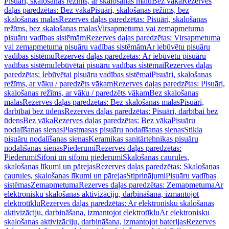
Pisuāri, skalošanas režīms, ar skalošanas malu
Bez vāka
Rezerves
daļas paredzētas: Bez vāka
Pisuāri, skalošanas režīms, bez
skalošanas malas
Rezerves daļas paredzētas: Pisuāri, skalošanas
režīms, bez skalošanas malas
Virsapmetuma vai zemapmetuma
pisuāru vadības sistēmām
Rezerves daļas paredzētas: Virsapmetuma
vai zemapmetuma pisuāru vadības sistēmām
Ar iebūvētu pisuāru
vadības sistēmu
Rezerves daļas paredzētas: Ar iebūvētu pisuāru
vadības sistēmu
Iebūvētai pisuāru vadības sistēmai
Rezerves daļas
paredzētas: Iebūvētai pisuāru vadības sistēmai
Pisuāri, skalošanas
režīms, ar vāku / paredzēts vākam
Rezerves daļas paredzētas: Pisuāri,
skalošanas režīms, ar vāku / paredzēts vākam
Bez skalošanas
malas
Rezerves daļas paredzētas: Bez skalošanas malas
Pisuāri,
darbībai bez ūdens
Rezerves daļas paredzētas: Pisuāri, darbībai bez
ūdens
Bez vāka
Rezerves daļas paredzētas: Bez vāka
Pisuāru
nodalīšanas sienas
Plastmasas pisuāru nodalīšanas sienas
Stikla
pisuāru nodalīšanas sienas
Keramikas sanitārtehnikas pisuāru
nodalīšanas sienas
Piederumi
Rezerves daļas paredzētas:
Piederumi
Sifoni un sifonu piederumi
Skalošanas caurules,
skalošanas līkumi un pārejas
Rezerves daļas paredzētas: Skalošanas
caurules, skalošanas līkumi un pārejas
Stiprinājumi
Pisuāru vadības
sistēmas
Zemapmetuma
Rezerves daļas paredzētas: Zemapmetuma
Ar
elektronisku skalošanas aktivizāciju, darbināšana, izmantojot
elektrotīklu
Rezerves daļas paredzētas: Ar elektronisku skalošanas
aktivizāciju, darbināšana, izmantojot elektrotīklu
Ar elektronisku
skalošanas aktivizāciju, darbināšana, izmantojot baterijas
Rezerves