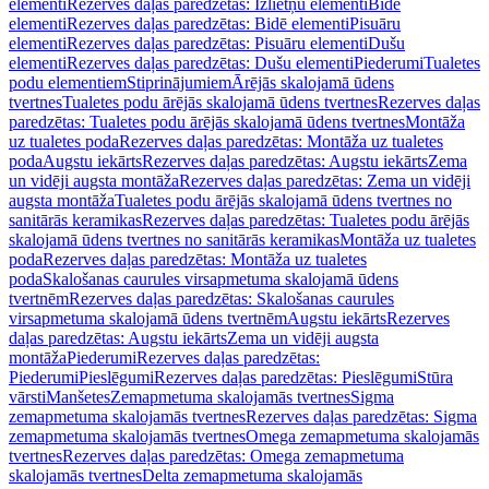
elementi
Rezerves daļas paredzētas: Izlietņu elementi
Bidē
elementi
Rezerves daļas paredzētas: Bidē elementi
Pisuāru
elementi
Rezerves daļas paredzētas: Pisuāru elementi
Dušu
elementi
Rezerves daļas paredzētas: Dušu elementi
Piederumi
Tualetes
podu elementiem
Stiprinājumiem
Ārējās skalojamā ūdens
tvertnes
Tualetes podu ārējās skalojamā ūdens tvertnes
Rezerves daļas
paredzētas: Tualetes podu ārējās skalojamā ūdens tvertnes
Montāža
uz tualetes poda
Rezerves daļas paredzētas: Montāža uz tualetes
poda
Augstu iekārts
Rezerves daļas paredzētas: Augstu iekārts
Zema
un vidēji augsta montāža
Rezerves daļas paredzētas: Zema un vidēji
augsta montāža
Tualetes podu ārējās skalojamā ūdens tvertnes no
sanitārās keramikas
Rezerves daļas paredzētas: Tualetes podu ārējās
skalojamā ūdens tvertnes no sanitārās keramikas
Montāža uz tualetes
poda
Rezerves daļas paredzētas: Montāža uz tualetes
poda
Skalošanas caurules virsapmetuma skalojamā ūdens
tvertnēm
Rezerves daļas paredzētas: Skalošanas caurules
virsapmetuma skalojamā ūdens tvertnēm
Augstu iekārts
Rezerves
daļas paredzētas: Augstu iekārts
Zema un vidēji augsta
montāža
Piederumi
Rezerves daļas paredzētas:
Piederumi
Pieslēgumi
Rezerves daļas paredzētas: Pieslēgumi
Stūra
vārsti
Manšetes
Zemapmetuma skalojamās tvertnes
Sigma
zemapmetuma skalojamās tvertnes
Rezerves daļas paredzētas: Sigma
zemapmetuma skalojamās tvertnes
Omega zemapmetuma skalojamās
tvertnes
Rezerves daļas paredzētas: Omega zemapmetuma
skalojamās tvertnes
Delta zemapmetuma skalojamās