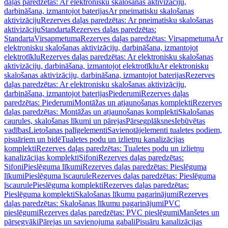
daļas paredzētas: Ar elektronisku skalošanas aktivizāciju,
darbināšana, izmantojot baterijas
Ar pneimatisku skalošanas
aktivizāciju
Rezerves daļas paredzētas: Ar pneimatisku skalošanas
aktivizāciju
Standarta
Rezerves daļas paredzētas:
Standarta
Virsapmetuma
Rezerves daļas paredzētas: Virsapmetuma
Ar
elektronisku skalošanas aktivizāciju, darbināšana, izmantojot
elektrotīklu
Rezerves daļas paredzētas: Ar elektronisku skalošanas
aktivizāciju, darbināšana, izmantojot elektrotīklu
Ar elektronisku
skalošanas aktivizāciju, darbināšana, izmantojot baterijas
Rezerves
daļas paredzētas: Ar elektronisku skalošanas aktivizāciju,
darbināšana, izmantojot baterijas
Piederumi
Rezerves daļas
paredzētas: Piederumi
Montāžas un atjaunošanas komplekti
Rezerves
daļas paredzētas: Montāžas un atjaunošanas komplekti
Skalošanas
caurules, skalošanas līkumi un pārejas
Pārsegplāksnes
Iebūvētas
vadības
Lietošanas palīgelementi
Savienotājelementi tualetes podiem,
pisuāriem un bidē
Tualetes podu un izlietņu kanalizācijas
komplekti
Rezerves daļas paredzētas: Tualetes podu un izlietņu
kanalizācijas komplekti
Sifoni
Rezerves daļas paredzētas:
Sifoni
Pieslēguma līkumi
Rezerves daļas paredzētas: Pieslēguma
līkumi
Pieslēguma īscaurule
Rezerves daļas paredzētas: Pieslēguma
īscaurule
Pieslēguma komplekti
Rezerves daļas paredzētas:
Pieslēguma komplekti
Skalošanas līkumu pagarinājumi
Rezerves
daļas paredzētas: Skalošanas līkumu pagarinājumi
PVC
pieslēgumi
Rezerves daļas paredzētas: PVC pieslēgumi
Manšetes un
pārsegvāki
Pārejas un savienojuma gabali
Pisuāru kanalizācijas