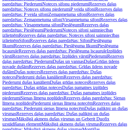
paredzētas: Piederumi
Noteces sifonu piederumi
Rezerves daļas
paredzētas: Noteces sifonu piederumi
P veida sifoni
Rezerves daļas
paredzētas: P veida sifoni
Zemapmetuma sifoni
Rezerves daļas
paredzētas: Zemapmetuma sifoni
Virsapmetuma sifoni
Rezerves daļas
paredzētas: Virsapmetuma sifoni
Pieslēgumi
Rezerves daļas
paredzētas: Pieslēgumi
Piederumi
Noteces sifoni saimniecības
izlietnēm
Rezerves daļas paredzētas: Noteces sifoni saimniecības
izlietnēm
Sifoni
Rezerves daļas paredzētas: Sifoni
Pieslēguma
līkumi
Rezerves daļas paredzētas: Pieslēguma līkumi
Pieslēguma
īscaurule
Rezerves daļas paredzētas: Pieslēguma īscaurule
Izplūdes
vārsti
Rezerves daļas paredzētas: Izplūdes vārsti
Piederumi
Rezerves
daļas paredzētas: Piederumi
Dušas un vannas
Dušas
Grīdas ūdens
novade dušām
Rezerves daļas paredzētas: Grīdas ūdens novade
dušām
Dušas noteces
Rezerves daļas paredzētas: Dušas
noteces
Piederumi dušas kanāliem
Rezerves daļas paredzētas:
Piederumi dušas kanāliem
Dušas grīdas noteces
Rezerves daļas
paredzētas: Dušas grīdas noteces
Dušas pamatnes izplūdes
piederumi
Rezerves daļas paredzētas: Dušas pamatnes izplūdes
piederumi
Sienas līmeņa noplūdes
Rezerves daļas paredzētas: Sienas
līmeņa noplūdes
Piederumi sienas līmeņa notecēm
Rezerves daļas
paredzētas: Piederumi sienas līmeņa notecēm
Dušas paliktņi un dušas
virsmas
Rezerves daļas paredzētas: Dušas paliktņi un dušas
virsmas
Mākslīgā akmens dušas virsmas un Geberit Duofix
uzstādīšanas elementi
Mākslīgā akmens dušas virsmas
Rezerves daļas
paredzētas: Mākslīgā akmens dušas virsmas
Montāžas