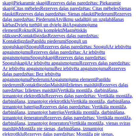
skapji
Piekaramie skapji
Rezerves daļas paredzētas: Piekaramie
skapji
Citas mēbeles
Rezerves daļas paredzētas: Citas mēbeles
Sienas
plaukti
Rezerves daļas paredzētas: Sienas plaukti
Piederumi
Rezerves
daļas paredzētas: Piederumi
Atvilktņu sadalītāji un uzglabāšanas
kārbas
Dvieļu turētāji un dvieļu āķi
Apgaismojuma
elementi
Rokturi
Kāju komplekti
Magnētiskās
plāksnes
Kontaktligzdas
Rezerves daļas paredzētas:
Kontaktligzdas
Papildu piederumi
Spoguļi un
spoguļskapji
Spoguļi
Rezerves daļas paredzētas: Spoguļi
Ar iebūvētu
apgaismojumu
Rezerves daļas paredzētas: Ar iebūvētu
apgaismojumu
Spoguļskapji
Rezerves daļas paredzētas:
Spoguļskapji
Ar iebūvētu apgaismojumu
Rezerves daļas paredzētas:
Ar iebūvētu apgaismojumu
Bez iebūvēta apgaismojuma
Rezerves
daļas paredzētas: Bez iebūvēta
apgaismojuma
Piederumi
Apgaismojuma elementi
Papildu
piederumi
Kontaktligzdas
Maisītāji
Izlietnes maisītāji
Rezerves daļas
paredzētas: Izlietnes maisītāji
Vertikāla montāža, darbināšana,
izmantojot elektrotīklu
Rezerves daļas paredzētas: Vertikāla montāža,
darbināšana, izmantojot elektrotīklu
Vertikāla montāža, darbināšana,
izmantojot baterijas
Rezerves daļas paredzētas: Vertikāla montāža,
darbināšana, izmantojot baterijas
Vertikāla montāža, darbināšana,
izmantojot ģeneratoru
Rezerves daļas paredzētas: Vertikāla montāža,
darbināšana, izmantojot ģeneratoru
Vertikāla montāža, vienas sviras
maisītājs
Montāža pie sienas, darbināšana, izmantojot
elektrotīklu
Rezerves daļas paredzētas: Montāža pie sienas,