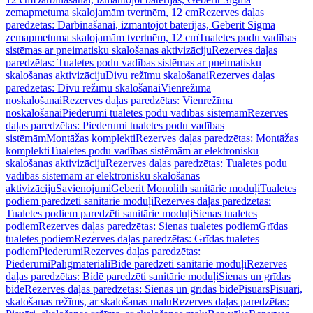
zemapmetuma skalojamām tvertnēm, 12 cm
Rezerves daļas
paredzētas: Darbināšanai, izmantojot baterijas, Geberit Sigma
zemapmetuma skalojamām tvertnēm, 12 cm
Tualetes podu vadības
sistēmas ar pneimatisku skalošanas aktivizāciju
Rezerves daļas
paredzētas: Tualetes podu vadības sistēmas ar pneimatisku
skalošanas aktivizāciju
Divu režīmu skalošanai
Rezerves daļas
paredzētas: Divu režīmu skalošanai
Vienrežīma
noskalošanai
Rezerves daļas paredzētas: Vienrežīma
noskalošanai
Piederumi tualetes podu vadības sistēmām
Rezerves
daļas paredzētas: Piederumi tualetes podu vadības
sistēmām
Montāžas komplekti
Rezerves daļas paredzētas: Montāžas
komplekti
Tualetes podu vadības sistēmām ar elektronisku
skalošanas aktivizāciju
Rezerves daļas paredzētas: Tualetes podu
vadības sistēmām ar elektronisku skalošanas
aktivizāciju
Savienojumi
Geberit Monolith sanitārie moduļi
Tualetes
podiem paredzēti sanitārie moduļi
Rezerves daļas paredzētas:
Tualetes podiem paredzēti sanitārie moduļi
Sienas tualetes
podiem
Rezerves daļas paredzētas: Sienas tualetes podiem
Grīdas
tualetes podiem
Rezerves daļas paredzētas: Grīdas tualetes
podiem
Piederumi
Rezerves daļas paredzētas:
Piederumi
Palīgmateriāli
Bidē paredzēti sanitārie moduļi
Rezerves
daļas paredzētas: Bidē paredzēti sanitārie moduļi
Sienas un grīdas
bidē
Rezerves daļas paredzētas: Sienas un grīdas bidē
Pisuārs
Pisuāri,
skalošanas režīms, ar skalošanas malu
Rezerves daļas paredzētas: