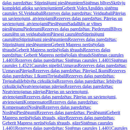
daļas paredzētas: Stiprinājumi pieslēgumiem
Sistēmas blīves
Skrūvju
komplekti atloku savienojumiem
Geberit Volex
Apsildes sistēmu
caurules SL
Veidgabali
Rezerves daļas paredzētas: Veidgabali
Pārejas
un savienojumi, atvienojami
Rezerves daļas paredzētas: Pārejas un
savienojumi, atvienojami
Pieslēgumi
Sadalītājs ar vītnes
pieslēgumu
Piederumi
Rezerves daļas paredzētas: Piederumi
Blīves
caurulēm un veidgabaliem
Pārsegi caurulēm
Stiprinājumi
caurulēm
Stiprinājumi pieslēgumiem
Rezerves daļas paredzētas:
Stiprinājumi pieslēgumiem
Geberit Mapress nerūsējošais
tērauds
Geberit Mapress nerūsējošais tērauds
Rezerves daļas
paredzētas: Geberit Mapress nerūsējošais tērauds
Sistēmas caurules
1.4401
Rezerves daļas paredzētas: Sistēmas caurules 1.4401
Sistēmas
caurules 1.4521
Caurules nipelis
Uzmavas
Rezerves daļas paredzētas:
Uzmavas
Pārejas
Rezerves daļas paredzētas: Pārejas
Līkumi
Rezerves
daļas paredzētas: Līkumi
Trejgabali
Rezerves daļas paredzētas:
Trejgabali
Iebūvēta cirkulācija
Rezerves daļas paredzētas: Iebūvēta
cirkulācija
Neatvienojamas pārejas
Rezerves daļas paredzētas:
Neatvienojamas pārejas
Pārejas un savienojumi,
atvienojami
Rezerves daļas paredzētas: Pārejas un savienojumi,
atvienojami
Kompensatori
Rezerves daļas paredzētas:
Kompensatori
Noslēgi
Rezerves daļas paredzētas:
Noslēgi
Pieslēgumi
Rezerves daļas paredzētas: Pieslēgumi
Geberit
Mapress nerūsējošais tērauds, gāze
Rezerves daļas paredzētas:
Geberit Mapress nerūsējošais tērauds, gāze
Sistēmas caurules
1.4401
Rezerves daļas paredzētas: Sistēmas caurules 1.4401
Caurules