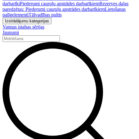
darbarīki
Piederumi cauruļu apstrādes darbarīkiem
Rezerves daļas
paredzētas: Piederumi cauruļu apstrādes darbarīkiem
Lietošanas
palīgelementi
Tālvadības pultis
Izstrādājumu kategorijas
Vannas istabas sērijas
Jaunumi