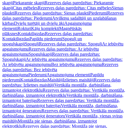
skapji
Piekaramie skapji
Rezerves daļas paredzētas: Piekaramie
skapji
Citas mēbeles
Rezerves daļas paredzētas: Citas mēbeles
Sienas
plaukti
Rezerves daļas paredzētas: Sienas plaukti
Piederumi
Rezerves
daļas paredzētas: Piederumi
Atvilktņu sadalītāji un uzglabāšanas
kārbas
Dvieļu turētāji un dvieļu āķi
Apgaismojuma
elementi
Rokturi
Kāju komplekti
Magnētiskās
plāksnes
Kontaktligzdas
Rezerves daļas paredzētas:
Kontaktligzdas
Papildu piederumi
Spoguļi un
spoguļskapji
Spoguļi
Rezerves daļas paredzētas: Spoguļi
Ar iebūvētu
apgaismojumu
Rezerves daļas paredzētas: Ar iebūvētu
apgaismojumu
Spoguļskapji
Rezerves daļas paredzētas:
Spoguļskapji
Ar iebūvētu apgaismojumu
Rezerves daļas paredzētas:
Ar iebūvētu apgaismojumu
Bez iebūvēta apgaismojuma
Rezerves
daļas paredzētas: Bez iebūvēta
apgaismojuma
Piederumi
Apgaismojuma elementi
Papildu
piederumi
Kontaktligzdas
Maisītāji
Izlietnes maisītāji
Rezerves daļas
paredzētas: Izlietnes maisītāji
Vertikāla montāža, darbināšana,
izmantojot elektrotīklu
Rezerves daļas paredzētas: Vertikāla montāža,
darbināšana, izmantojot elektrotīklu
Vertikāla montāža, darbināšana,
izmantojot baterijas
Rezerves daļas paredzētas: Vertikāla montāža,
darbināšana, izmantojot baterijas
Vertikāla montāža, darbināšana,
izmantojot ģeneratoru
Rezerves daļas paredzētas: Vertikāla montāža,
darbināšana, izmantojot ģeneratoru
Vertikāla montāža, vienas sviras
maisītājs
Montāža pie sienas, darbināšana, izmantojot
elektrotīklu
Rezerves daļas paredzētas: Montāža pie sienas,