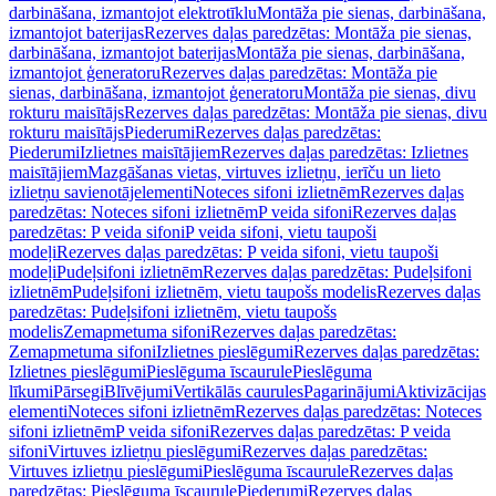
darbināšana, izmantojot elektrotīklu
Montāža pie sienas, darbināšana,
izmantojot baterijas
Rezerves daļas paredzētas: Montāža pie sienas,
darbināšana, izmantojot baterijas
Montāža pie sienas, darbināšana,
izmantojot ģeneratoru
Rezerves daļas paredzētas: Montāža pie
sienas, darbināšana, izmantojot ģeneratoru
Montāža pie sienas, divu
rokturu maisītājs
Rezerves daļas paredzētas: Montāža pie sienas, divu
rokturu maisītājs
Piederumi
Rezerves daļas paredzētas:
Piederumi
Izlietnes maisītājiem
Rezerves daļas paredzētas: Izlietnes
maisītājiem
Mazgāšanas vietas, virtuves izlietņu, ierīču un lieto
izlietņu savienotājelementi
Noteces sifoni izlietnēm
Rezerves daļas
paredzētas: Noteces sifoni izlietnēm
P veida sifoni
Rezerves daļas
paredzētas: P veida sifoni
P veida sifoni, vietu taupoši
modeļi
Rezerves daļas paredzētas: P veida sifoni, vietu taupoši
modeļi
Pudeļsifoni izlietnēm
Rezerves daļas paredzētas: Pudeļsifoni
izlietnēm
Pudeļsifoni izlietnēm, vietu taupošs modelis
Rezerves daļas
paredzētas: Pudeļsifoni izlietnēm, vietu taupošs
modelis
Zemapmetuma sifoni
Rezerves daļas paredzētas:
Zemapmetuma sifoni
Izlietnes pieslēgumi
Rezerves daļas paredzētas:
Izlietnes pieslēgumi
Pieslēguma īscaurule
Pieslēguma
līkumi
Pārsegi
Blīvējumi
Vertikālās caurules
Pagarinājumi
Aktivizācijas
elementi
Noteces sifoni izlietnēm
Rezerves daļas paredzētas: Noteces
sifoni izlietnēm
P veida sifoni
Rezerves daļas paredzētas: P veida
sifoni
Virtuves izlietņu pieslēgumi
Rezerves daļas paredzētas:
Virtuves izlietņu pieslēgumi
Pieslēguma īscaurule
Rezerves daļas
paredzētas: Pieslēguma īscaurule
Piederumi
Rezerves daļas