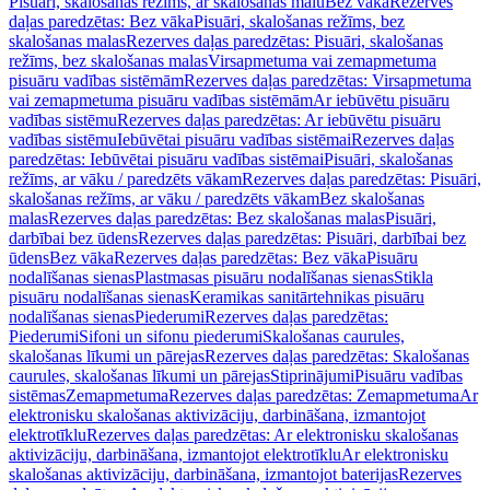
Pisuāri, skalošanas režīms, ar skalošanas malu
Bez vāka
Rezerves
daļas paredzētas: Bez vāka
Pisuāri, skalošanas režīms, bez
skalošanas malas
Rezerves daļas paredzētas: Pisuāri, skalošanas
režīms, bez skalošanas malas
Virsapmetuma vai zemapmetuma
pisuāru vadības sistēmām
Rezerves daļas paredzētas: Virsapmetuma
vai zemapmetuma pisuāru vadības sistēmām
Ar iebūvētu pisuāru
vadības sistēmu
Rezerves daļas paredzētas: Ar iebūvētu pisuāru
vadības sistēmu
Iebūvētai pisuāru vadības sistēmai
Rezerves daļas
paredzētas: Iebūvētai pisuāru vadības sistēmai
Pisuāri, skalošanas
režīms, ar vāku / paredzēts vākam
Rezerves daļas paredzētas: Pisuāri,
skalošanas režīms, ar vāku / paredzēts vākam
Bez skalošanas
malas
Rezerves daļas paredzētas: Bez skalošanas malas
Pisuāri,
darbībai bez ūdens
Rezerves daļas paredzētas: Pisuāri, darbībai bez
ūdens
Bez vāka
Rezerves daļas paredzētas: Bez vāka
Pisuāru
nodalīšanas sienas
Plastmasas pisuāru nodalīšanas sienas
Stikla
pisuāru nodalīšanas sienas
Keramikas sanitārtehnikas pisuāru
nodalīšanas sienas
Piederumi
Rezerves daļas paredzētas:
Piederumi
Sifoni un sifonu piederumi
Skalošanas caurules,
skalošanas līkumi un pārejas
Rezerves daļas paredzētas: Skalošanas
caurules, skalošanas līkumi un pārejas
Stiprinājumi
Pisuāru vadības
sistēmas
Zemapmetuma
Rezerves daļas paredzētas: Zemapmetuma
Ar
elektronisku skalošanas aktivizāciju, darbināšana, izmantojot
elektrotīklu
Rezerves daļas paredzētas: Ar elektronisku skalošanas
aktivizāciju, darbināšana, izmantojot elektrotīklu
Ar elektronisku
skalošanas aktivizāciju, darbināšana, izmantojot baterijas
Rezerves