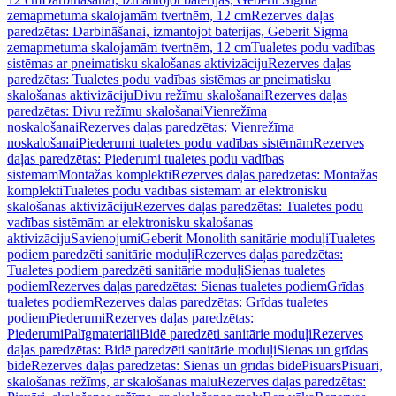
zemapmetuma skalojamām tvertnēm, 12 cm
Rezerves daļas
paredzētas: Darbināšanai, izmantojot baterijas, Geberit Sigma
zemapmetuma skalojamām tvertnēm, 12 cm
Tualetes podu vadības
sistēmas ar pneimatisku skalošanas aktivizāciju
Rezerves daļas
paredzētas: Tualetes podu vadības sistēmas ar pneimatisku
skalošanas aktivizāciju
Divu režīmu skalošanai
Rezerves daļas
paredzētas: Divu režīmu skalošanai
Vienrežīma
noskalošanai
Rezerves daļas paredzētas: Vienrežīma
noskalošanai
Piederumi tualetes podu vadības sistēmām
Rezerves
daļas paredzētas: Piederumi tualetes podu vadības
sistēmām
Montāžas komplekti
Rezerves daļas paredzētas: Montāžas
komplekti
Tualetes podu vadības sistēmām ar elektronisku
skalošanas aktivizāciju
Rezerves daļas paredzētas: Tualetes podu
vadības sistēmām ar elektronisku skalošanas
aktivizāciju
Savienojumi
Geberit Monolith sanitārie moduļi
Tualetes
podiem paredzēti sanitārie moduļi
Rezerves daļas paredzētas:
Tualetes podiem paredzēti sanitārie moduļi
Sienas tualetes
podiem
Rezerves daļas paredzētas: Sienas tualetes podiem
Grīdas
tualetes podiem
Rezerves daļas paredzētas: Grīdas tualetes
podiem
Piederumi
Rezerves daļas paredzētas:
Piederumi
Palīgmateriāli
Bidē paredzēti sanitārie moduļi
Rezerves
daļas paredzētas: Bidē paredzēti sanitārie moduļi
Sienas un grīdas
bidē
Rezerves daļas paredzētas: Sienas un grīdas bidē
Pisuārs
Pisuāri,
skalošanas režīms, ar skalošanas malu
Rezerves daļas paredzētas: