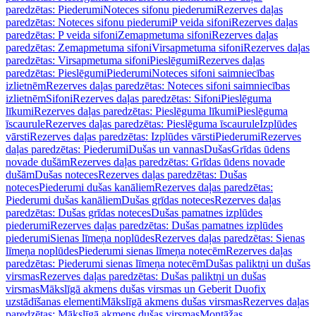
paredzētas: Piederumi
Noteces sifonu piederumi
Rezerves daļas
paredzētas: Noteces sifonu piederumi
P veida sifoni
Rezerves daļas
paredzētas: P veida sifoni
Zemapmetuma sifoni
Rezerves daļas
paredzētas: Zemapmetuma sifoni
Virsapmetuma sifoni
Rezerves daļas
paredzētas: Virsapmetuma sifoni
Pieslēgumi
Rezerves daļas
paredzētas: Pieslēgumi
Piederumi
Noteces sifoni saimniecības
izlietnēm
Rezerves daļas paredzētas: Noteces sifoni saimniecības
izlietnēm
Sifoni
Rezerves daļas paredzētas: Sifoni
Pieslēguma
līkumi
Rezerves daļas paredzētas: Pieslēguma līkumi
Pieslēguma
īscaurule
Rezerves daļas paredzētas: Pieslēguma īscaurule
Izplūdes
vārsti
Rezerves daļas paredzētas: Izplūdes vārsti
Piederumi
Rezerves
daļas paredzētas: Piederumi
Dušas un vannas
Dušas
Grīdas ūdens
novade dušām
Rezerves daļas paredzētas: Grīdas ūdens novade
dušām
Dušas noteces
Rezerves daļas paredzētas: Dušas
noteces
Piederumi dušas kanāliem
Rezerves daļas paredzētas:
Piederumi dušas kanāliem
Dušas grīdas noteces
Rezerves daļas
paredzētas: Dušas grīdas noteces
Dušas pamatnes izplūdes
piederumi
Rezerves daļas paredzētas: Dušas pamatnes izplūdes
piederumi
Sienas līmeņa noplūdes
Rezerves daļas paredzētas: Sienas
līmeņa noplūdes
Piederumi sienas līmeņa notecēm
Rezerves daļas
paredzētas: Piederumi sienas līmeņa notecēm
Dušas paliktņi un dušas
virsmas
Rezerves daļas paredzētas: Dušas paliktņi un dušas
virsmas
Mākslīgā akmens dušas virsmas un Geberit Duofix
uzstādīšanas elementi
Mākslīgā akmens dušas virsmas
Rezerves daļas
paredzētas: Mākslīgā akmens dušas virsmas
Montāžas