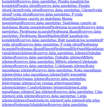
komplekti
Rezerves daļas paredzētas: Pisuāru kanalizācijas
komplekti
Pisuāru sifoni
Rezerves daļas paredzētas: Pisuāru
sifoni
Gliemežveida sifoni
Rezerves daļas paredzētas: Gliemežveida
sifoni
P veida sifoni
Rezerves daļas paredzētas: P veida
sifoni
Skalošanas cauruļu un skalošanas līkumu
pagarinājumi
Rezerves daļas paredzētas: Skalošanas cauruļu un
skalošanas līkumu pagarinājumi
Pieslēguma īscaurule
Rezerves daļas
paredzētas: Pieslēguma īscaurule
Pieslēguma līkumi
Rezerves daļas
paredzētas: Pieslēguma līkumi
Manšetes
Bidē kanalizācijas
komplekti
Rezerves daļas paredzētas: Bidē kanalizācijas komplekti
P
veida sifoni
Rezerves daļas paredzētas: P veida sifoni
Pieslēguma
īscaurule
Pieslēguma līkumi
Pārsegi
Pieslēgumi
Blīvējumi
Mazgāšanas
vieta
Izlietnes
Izlietnes
Rezerves daļas paredzētas: Izlietnes
Dubultās
izlietnes
Rezerves daļas paredzētas: Dubultās izlietnes
Mēbeļu
izlietnes
Rezerves daļas paredzētas: Mēbeļu izlietnes
Uzliekamās
izlietnes
Rezerves daļas paredzētas: Uzliekamās izlietnes
Roku
mazgāšanas izlietnes
Rezerves daļas paredzētas: Roku mazgāšanas
izlietnes
Stūra roku mazgāšanas izlietne
Daļēji iemontētās
izlietnes
Iebūvējamas izlietnes
Rezerves daļas paredzētas:
Iebūvējamas izlietnes
Zem virsmas iebūvējamas
Stūra
izlietnes
Izlietnes Comfort
Izlietnes bērniem
Izlietnes
Lielās
mazgāšanas izlietnes
Citas izlietnes
Rezerves daļas paredzētas: Citas
izlietnes
Lietās izlietnes
Rezerves daļas paredzētas: Lietās
izlietnes
Izlietnes
Daudzfunkciju izlietnes
Ģipša izlietne
Klašu telpu
izlietnes
Piederumi
Atbalstkājas
Rezerves daļas paredzētas: