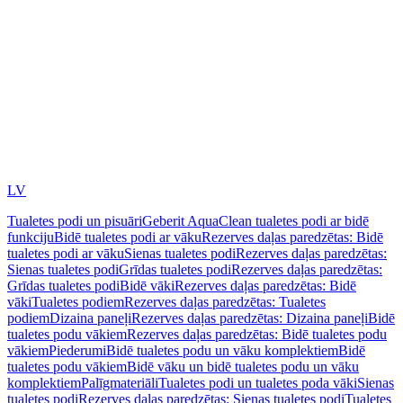
LV
Tualetes podi un pisuāri
Geberit AquaClean tualetes podi ar bidē
funkciju
Bidē tualetes podi ar vāku
Rezerves daļas paredzētas: Bidē
tualetes podi ar vāku
Sienas tualetes podi
Rezerves daļas paredzētas:
Sienas tualetes podi
Grīdas tualetes podi
Rezerves daļas paredzētas:
Grīdas tualetes podi
Bidē vāki
Rezerves daļas paredzētas: Bidē
vāki
Tualetes podiem
Rezerves daļas paredzētas: Tualetes
podiem
Dizaina paneļi
Rezerves daļas paredzētas: Dizaina paneļi
Bidē
tualetes podu vākiem
Rezerves daļas paredzētas: Bidē tualetes podu
vākiem
Piederumi
Bidē tualetes podu un vāku komplektiem
Bidē
tualetes podu vākiem
Bidē vāku un bidē tualetes podu un vāku
komplektiem
Palīgmateriāli
Tualetes podi un tualetes poda vāki
Sienas
tualetes podi
Rezerves daļas paredzētas: Sienas tualetes podi
Tualetes