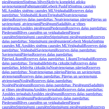
pieslēgumiem
Sistēmas blīves
Skrūvju komplekti atloku
savienojumiem
Palīgmateriāli
Geberit PushFit
Sistēmu caurules
ML
Apsildes sistēmu caurules ML
Veidgabali
Rezerves daļas
paredzētas: Veidgabali
Līkumi
Trejgabali
Neatvienojamas
pārejas
Rezerves daļas paredzētas: Neatvienojamas pārejas
Pārejas un
savienojumi, atvienojami
Pieslēgumi
Sadalītājs ar vītnes
pieslēgumu
Apsildes pieslēgumi
Piederumi
Rezerves daļas paredzētas:
Piederumi
Blīves caurulēm un veidgabaliem
Pārsegi
caurulēm
Stiprinājumi caurulēm
Stiprinājumi pieslēgumiem
Rezerves
daļas paredzētas: Stiprinājumi pieslēgumiem
Geberit Mepla
Sistēmu
caurules ML
Apsildes sistēmu caurules ML
Veidgabali
Rezerves daļas
paredzētas: Veidgabali
Savienojumi
Rezerves daļas paredzētas:
Savienojumi
Pārejas
Rezerves daļas paredzētas:
Pārejas
Līkumi
Rezerves daļas paredzētas: Līkumi
Trejgabali
Rezerves
daļas paredzētas: Trejgabali
Iebūvēta cirkulācija
Rezerves daļas
paredzētas: Iebūvēta cirkulācija
Neatvienojamas pārejas
Rezerves
daļas paredzētas: Neatvienojamas pārejas
Pārejas un savienojumi,
atvienojami
Rezerves daļas paredzētas: Pārejas un savienojumi,
atvienojami
Noslēgi
Rezerves daļas paredzētas:
Noslēgi
Pieslēgumi
Rezerves daļas paredzētas: Pieslēgumi
Sadalītājs
ar vītnes pieslēgumu
Apsildes trejgabals
Rezerves daļas paredzētas:
Apsildes trejgabals
Apsildes pieslēgumi
Rezerves daļas paredzētas:
Apsildes pieslēgumi
Piederumi
Rezerves daļas paredzētas:
Piederumi
Blīves caurulēm un veidgabaliem
Pārsegi
caurulēm
Stiprinājumi caurulēm
Stiprinājumi pieslēgumiem
Rezerves