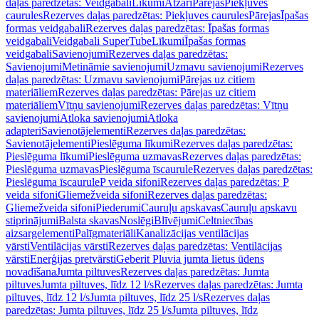
daļas paredzētas: Veidgabali
Līkumi
Atzari
Pārejas
Piekļuves
caurules
Rezerves daļas paredzētas: Piekļuves caurules
Pārejas
Īpašas
formas veidgabali
Rezerves daļas paredzētas: Īpašas formas
veidgabali
Veidgabali SuperTube
Līkumi
Īpašas formas
veidgabali
Savienojumi
Rezerves daļas paredzētas:
Savienojumi
Metināmie savienojumi
Uzmavu savienojumi
Rezerves
daļas paredzētas: Uzmavu savienojumi
Pārejas uz citiem
materiāliem
Rezerves daļas paredzētas: Pārejas uz citiem
materiāliem
Vītņu savienojumi
Rezerves daļas paredzētas: Vītņu
savienojumi
Atloka savienojumi
Atloka
adapteri
Savienotājelementi
Rezerves daļas paredzētas:
Savienotājelementi
Pieslēguma līkumi
Rezerves daļas paredzētas:
Pieslēguma līkumi
Pieslēguma uzmavas
Rezerves daļas paredzētas:
Pieslēguma uzmavas
Pieslēguma īscaurule
Rezerves daļas paredzētas:
Pieslēguma īscaurule
P veida sifoni
Rezerves daļas paredzētas: P
veida sifoni
Gliemežveida sifoni
Rezerves daļas paredzētas:
Gliemežveida sifoni
Piederumi
Cauruļu apskavas
Cauruļu apskavu
stiprinājumi
Balsta skavas
Noslēgi
Blīvējumi
Celtniecības
aizsargelementi
Palīgmateriāli
Kanalizācijas ventilācijas
vārsti
Ventilācijas vārsti
Rezerves daļas paredzētas: Ventilācijas
vārsti
Enerģijas pretvārsti
Geberit Pluvia jumta lietus ūdens
novadīšana
Jumta piltuves
Rezerves daļas paredzētas: Jumta
piltuves
Jumta piltuves, līdz 12 l/s
Rezerves daļas paredzētas: Jumta
piltuves, līdz 12 l/s
Jumta piltuves, līdz 25 l/s
Rezerves daļas
paredzētas: Jumta piltuves, līdz 25 l/s
Jumta piltuves, līdz