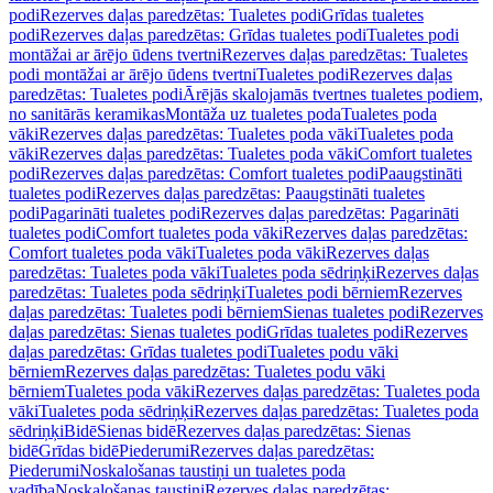
podi
Rezerves daļas paredzētas: Tualetes podi
Grīdas tualetes
podi
Rezerves daļas paredzētas: Grīdas tualetes podi
Tualetes podi
montāžai ar ārējo ūdens tvertni
Rezerves daļas paredzētas: Tualetes
podi montāžai ar ārējo ūdens tvertni
Tualetes podi
Rezerves daļas
paredzētas: Tualetes podi
Ārējās skalojamās tvertnes tualetes podiem,
no sanitārās keramikas
Montāža uz tualetes poda
Tualetes poda
vāki
Rezerves daļas paredzētas: Tualetes poda vāki
Tualetes poda
vāki
Rezerves daļas paredzētas: Tualetes poda vāki
Comfort tualetes
podi
Rezerves daļas paredzētas: Comfort tualetes podi
Paaugstināti
tualetes podi
Rezerves daļas paredzētas: Paaugstināti tualetes
podi
Pagarināti tualetes podi
Rezerves daļas paredzētas: Pagarināti
tualetes podi
Comfort tualetes poda vāki
Rezerves daļas paredzētas:
Comfort tualetes poda vāki
Tualetes poda vāki
Rezerves daļas
paredzētas: Tualetes poda vāki
Tualetes poda sēdriņķi
Rezerves daļas
paredzētas: Tualetes poda sēdriņķi
Tualetes podi bērniem
Rezerves
daļas paredzētas: Tualetes podi bērniem
Sienas tualetes podi
Rezerves
daļas paredzētas: Sienas tualetes podi
Grīdas tualetes podi
Rezerves
daļas paredzētas: Grīdas tualetes podi
Tualetes podu vāki
bērniem
Rezerves daļas paredzētas: Tualetes podu vāki
bērniem
Tualetes poda vāki
Rezerves daļas paredzētas: Tualetes poda
vāki
Tualetes poda sēdriņķi
Rezerves daļas paredzētas: Tualetes poda
sēdriņķi
Bidē
Sienas bidē
Rezerves daļas paredzētas: Sienas
bidē
Grīdas bidē
Piederumi
Rezerves daļas paredzētas:
Piederumi
Noskalošanas taustiņi un tualetes poda
vadība
Noskalošanas taustiņi
Rezerves daļas paredzētas: