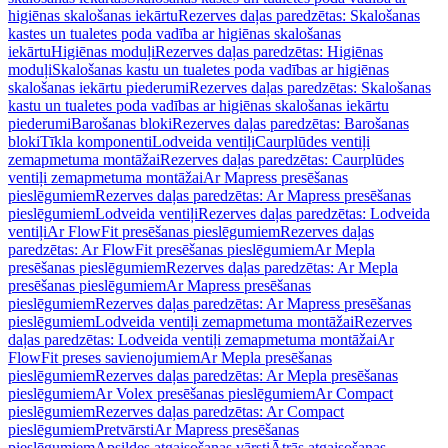
higiēnas skalošanas iekārtu
Rezerves daļas paredzētas: Skalošanas
kastes un tualetes poda vadība ar higiēnas skalošanas
iekārtu
Higiēnas moduļi
Rezerves daļas paredzētas: Higiēnas
moduļi
Skalošanas kastu un tualetes poda vadības ar higiēnas
skalošanas iekārtu piederumi
Rezerves daļas paredzētas: Skalošanas
kastu un tualetes poda vadības ar higiēnas skalošanas iekārtu
piederumi
Barošanas bloki
Rezerves daļas paredzētas: Barošanas
bloki
Tīkla komponenti
Lodveida ventiļi
Caurplūdes ventiļi
zemapmetuma montāžai
Rezerves daļas paredzētas: Caurplūdes
ventiļi zemapmetuma montāžai
Ar Mapress presēšanas
pieslēgumiem
Rezerves daļas paredzētas: Ar Mapress presēšanas
pieslēgumiem
Lodveida ventiļi
Rezerves daļas paredzētas: Lodveida
ventiļi
Ar FlowFit presēšanas pieslēgumiem
Rezerves daļas
paredzētas: Ar FlowFit presēšanas pieslēgumiem
Ar Mepla
presēšanas pieslēgumiem
Rezerves daļas paredzētas: Ar Mepla
presēšanas pieslēgumiem
Ar Mapress presēšanas
pieslēgumiem
Rezerves daļas paredzētas: Ar Mapress presēšanas
pieslēgumiem
Lodveida ventiļi zemapmetuma montāžai
Rezerves
daļas paredzētas: Lodveida ventiļi zemapmetuma montāžai
Ar
FlowFit preses savienojumiem
Ar Mepla presēšanas
pieslēgumiem
Rezerves daļas paredzētas: Ar Mepla presēšanas
pieslēgumiem
Ar Volex presēšanas pieslēgumiem
Ar Compact
pieslēgumiem
Rezerves daļas paredzētas: Ar Compact
pieslēgumiem
Pretvārsti
Ar Mapress presēšanas
pieslēgumiem
Apsildes atgaisošanas vārsti
Ātrās atgaisošanas