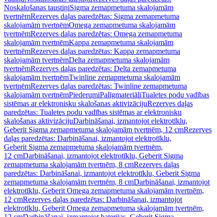
Noskalošanas taustiņi
Sigma zemapmetuma skalojamām
tvertnēm
Rezerves daļas paredzētas: Sigma zemapmetuma
skalojamām tvertnēm
Omega zemapmetuma skalojamām
tvertnēm
Rezerves daļas paredzētas: Omega zemapmetuma
skalojamām tvertnēm
Kappa zemapmetuma skalojamām
tvertnēm
Rezerves daļas paredzētas: Kappa zemapmetuma
skalojamām tvertnēm
Delta zemapmetuma skalojamām
tvertnēm
Rezerves daļas paredzētas: Delta zemapmetuma
skalojamām tvertnēm
Twinline zemapmetuma skalojamām
tvertnēm
Rezerves daļas paredzētas: Twinline zemapmetuma
skalojamām tvertnēm
Piederumi
Palīgmateriāli
Tualetes podu vadības
sistēmas ar elektronisku skalošanas aktivizāciju
Rezerves daļas
paredzētas: Tualetes podu vadības sistēmas ar elektronisku
skalošanas aktivizāciju
Darbināšanai, izmantojot elektrotīklu,
Geberit Sigma zemapmetuma skalojamām tvertnēm, 12 cm
Rezerves
daļas paredzētas: Darbināšanai, izmantojot elektrotīklu,
Geberit Sigma zemapmetuma skalojamām tvertnēm,
12 cm
Darbināšanai, izmantojot elektrotīklu, Geberit Sigma
zemapmetuma skalojamām tvertnēm, 8 cm
Rezerves daļas
paredzētas: Darbināšanai, izmantojot elektrotīklu, Geberit Sigma
zemapmetuma skalojamām tvertnēm, 8 cm
Darbināšanai, izmantojot
elektrotīklu, Geberit Omega zemapmetuma skalojamām tvertnēm,
12 cm
Rezerves daļas paredzētas: Darbināšanai, izmantojot
elektrotīklu, Geberit Omega zemapmetuma skalojamām tvertnēm,
12 cm
Darbināšanai, izmantojot baterijas, Geberit Sigma