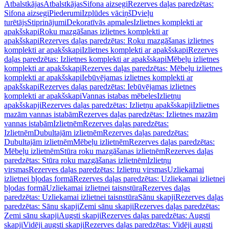
Atbalstkājas
Atbalstkājas
Sifona aizsegi
Rezerves daļas paredzētas:
Sifona aizsegi
Piederumi
Izplūdes vāciņš
Dvieļu
turētājs
Stiprinājumi
Dekoratīvās apmales
Izlietnes komplekti ar
apakšskapi
Roku mazgāšanas izlietnes komplekti ar
apakšskapi
Rezerves daļas paredzētas: Roku mazgāšanas izlietnes
komplekti ar apakšskapi
Izlietnes komplekti ar apakšskapi
Rezerves
daļas paredzētas: Izlietnes komplekti ar apakšskapi
Mēbeļu izlietnes
komplekti ar apakšskapi
Rezerves daļas paredzētas: Mēbeļu izlietnes
komplekti ar apakšskapi
Iebūvējamas izlietnes komplekti ar
apakšskapi
Rezerves daļas paredzētas: Iebūvējamas izlietnes
komplekti ar apakšskapi
Vannas istabas mēbeles
Izlietņu
apakšskapji
Rezerves daļas paredzētas: Izlietņu apakšskapji
Izlietnes
mazām vannas istabām
Rezerves daļas paredzētas: Izlietnes mazām
vannas istabām
Izlietnēm
Rezerves daļas paredzētas:
Izlietnēm
Dubultajām izlietnēm
Rezerves daļas paredzētas:
Dubultajām izlietnēm
Mēbeļu izlietnēm
Rezerves daļas paredzētas:
Mēbeļu izlietnēm
Stūra roku mazgāšanas izlietnēm
Rezerves daļas
paredzētas: Stūra roku mazgāšanas izlietnēm
Izlietņu
virsmas
Rezerves daļas paredzētas: Izlietņu virsmas
Uzliekamai
izlietnei bļodas formā
Rezerves daļas paredzētas: Uzliekamai izlietnei
bļodas formā
Uzliekamai izlietnei taisnstūra
Rezerves daļas
paredzētas: Uzliekamai izlietnei taisnstūra
Sānu skapji
Rezerves daļas
paredzētas: Sānu skapji
Zemi sānu skapji
Rezerves daļas paredzētas:
Zemi sānu skapji
Augsti skapji
Rezerves daļas paredzētas: Augsti
skapji
Vidēji augsti skapji
Rezerves daļas paredzētas: Vidēji augsti