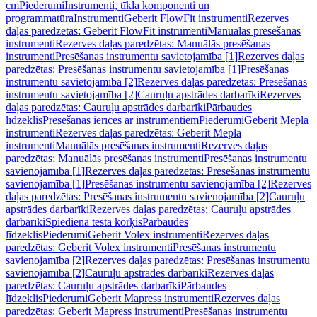
cm
Piederumi
Instrumenti, tīkla komponenti un
programmatūra
Instrumenti
Geberit FlowFit instrumenti
Rezerves
daļas paredzētas: Geberit FlowFit instrumenti
Manuālās presēšanas
instrumenti
Rezerves daļas paredzētas: Manuālās presēšanas
instrumenti
Presēšanas instrumentu savietojamība [1]
Rezerves daļas
paredzētas: Presēšanas instrumentu savietojamība [1]
Presēšanas
instrumentu savietojamība [2]
Rezerves daļas paredzētas: Presēšanas
instrumentu savietojamība [2]
Cauruļu apstrādes darbarīki
Rezerves
daļas paredzētas: Cauruļu apstrādes darbarīki
Pārbaudes
līdzeklis
Presēšanas ierīces ar instrumentiem
Piederumi
Geberit Mepla
instrumenti
Rezerves daļas paredzētas: Geberit Mepla
instrumenti
Manuālās presēšanas instrumenti
Rezerves daļas
paredzētas: Manuālās presēšanas instrumenti
Presēšanas instrumentu
savienojamība [1]
Rezerves daļas paredzētas: Presēšanas instrumentu
savienojamība [1]
Presēšanas instrumentu savienojamība [2]
Rezerves
daļas paredzētas: Presēšanas instrumentu savienojamība [2]
Cauruļu
apstrādes darbarīki
Rezerves daļas paredzētas: Cauruļu apstrādes
darbarīki
Spiediena testa korķis
Pārbaudes
līdzeklis
Piederumi
Geberit Volex instrumenti
Rezerves daļas
paredzētas: Geberit Volex instrumenti
Presēšanas instrumentu
savienojamība [2]
Rezerves daļas paredzētas: Presēšanas instrumentu
savienojamība [2]
Cauruļu apstrādes darbarīki
Rezerves daļas
paredzētas: Cauruļu apstrādes darbarīki
Pārbaudes
līdzeklis
Piederumi
Geberit Mapress instrumenti
Rezerves daļas
paredzētas: Geberit Mapress instrumenti
Presēšanas instrumentu