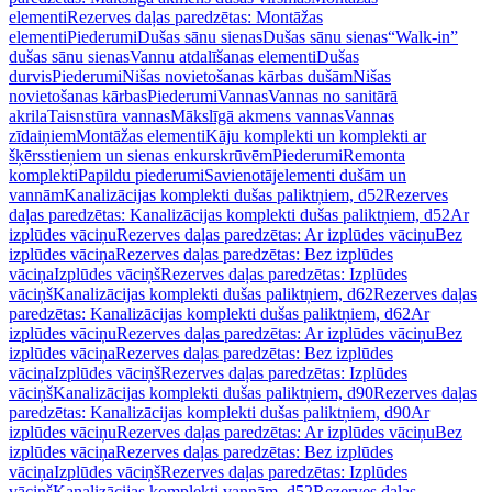
elementi
Rezerves daļas paredzētas: Montāžas
elementi
Piederumi
Dušas sānu sienas
Dušas sānu sienas
“Walk-in”
dušas sānu sienas
Vannu atdalīšanas elementi
Dušas
durvis
Piederumi
Nišas novietošanas kārbas dušām
Nišas
novietošanas kārbas
Piederumi
Vannas
Vannas no sanitārā
akrila
Taisnstūra vannas
Mākslīgā akmens vannas
Vannas
zīdaiņiem
Montāžas elementi
Kāju komplekti un komplekti ar
šķērsstieņiem un sienas enkurskrūvēm
Piederumi
Remonta
komplekti
Papildu piederumi
Savienotājelementi dušām un
vannām
Kanalizācijas komplekti dušas paliktņiem, d52
Rezerves
daļas paredzētas: Kanalizācijas komplekti dušas paliktņiem, d52
Ar
izplūdes vāciņu
Rezerves daļas paredzētas: Ar izplūdes vāciņu
Bez
izplūdes vāciņa
Rezerves daļas paredzētas: Bez izplūdes
vāciņa
Izplūdes vāciņš
Rezerves daļas paredzētas: Izplūdes
vāciņš
Kanalizācijas komplekti dušas paliktņiem, d62
Rezerves daļas
paredzētas: Kanalizācijas komplekti dušas paliktņiem, d62
Ar
izplūdes vāciņu
Rezerves daļas paredzētas: Ar izplūdes vāciņu
Bez
izplūdes vāciņa
Rezerves daļas paredzētas: Bez izplūdes
vāciņa
Izplūdes vāciņš
Rezerves daļas paredzētas: Izplūdes
vāciņš
Kanalizācijas komplekti dušas paliktņiem, d90
Rezerves daļas
paredzētas: Kanalizācijas komplekti dušas paliktņiem, d90
Ar
izplūdes vāciņu
Rezerves daļas paredzētas: Ar izplūdes vāciņu
Bez
izplūdes vāciņa
Rezerves daļas paredzētas: Bez izplūdes
vāciņa
Izplūdes vāciņš
Rezerves daļas paredzētas: Izplūdes
vāciņš
Kanalizācijas komplekti vannām, d52
Rezerves daļas