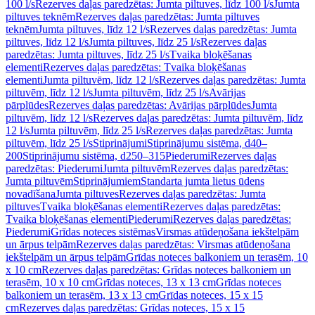
100 l/s
Rezerves daļas paredzētas: Jumta piltuves, līdz 100 l/s
Jumta
piltuves teknēm
Rezerves daļas paredzētas: Jumta piltuves
teknēm
Jumta piltuves, līdz 12 l/s
Rezerves daļas paredzētas: Jumta
piltuves, līdz 12 l/s
Jumta piltuves, līdz 25 l/s
Rezerves daļas
paredzētas: Jumta piltuves, līdz 25 l/s
Tvaika bloķēšanas
elementi
Rezerves daļas paredzētas: Tvaika bloķēšanas
elementi
Jumta piltuvēm, līdz 12 l/s
Rezerves daļas paredzētas: Jumta
piltuvēm, līdz 12 l/s
Jumta piltuvēm, līdz 25 l/s
Avārijas
pārplūdes
Rezerves daļas paredzētas: Avārijas pārplūdes
Jumta
piltuvēm, līdz 12 l/s
Rezerves daļas paredzētas: Jumta piltuvēm, līdz
12 l/s
Jumta piltuvēm, līdz 25 l/s
Rezerves daļas paredzētas: Jumta
piltuvēm, līdz 25 l/s
Stiprinājumi
Stiprinājumu sistēma, d40–
200
Stiprinājumu sistēma, d250–315
Piederumi
Rezerves daļas
paredzētas: Piederumi
Jumta piltuvēm
Rezerves daļas paredzētas:
Jumta piltuvēm
Stiprinājumiem
Standarta jumta lietus ūdens
novadīšana
Jumta piltuves
Rezerves daļas paredzētas: Jumta
piltuves
Tvaika bloķēšanas elementi
Rezerves daļas paredzētas:
Tvaika bloķēšanas elementi
Piederumi
Rezerves daļas paredzētas:
Piederumi
Grīdas noteces sistēmas
Virsmas atūdeņošana iekštelpām
un ārpus telpām
Rezerves daļas paredzētas: Virsmas atūdeņošana
iekštelpām un ārpus telpām
Grīdas noteces balkoniem un terasēm, 10
x 10 cm
Rezerves daļas paredzētas: Grīdas noteces balkoniem un
terasēm, 10 x 10 cm
Grīdas noteces, 13 x 13 cm
Grīdas noteces
balkoniem un terasēm, 13 x 13 cm
Grīdas noteces, 15 x 15
cm
Rezerves daļas paredzētas: Grīdas noteces, 15 x 15