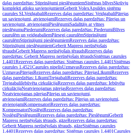
daļas paredzētas: Stiprinājumi pieslēgumiem
Sistēmas blīves
Skrūvju
komplekti atloku savienojumiem
Geberit Volex
Apsildes sistēmu
caurules SL
Veidgabali
Rezerves daļas paredzētas: Veidgabali
Pārejas
un savienojumi, atvienojami
Rezerves daļas paredzētas: Pārejas un
savienojumi, atvienojami
Pieslēgumi
Sadalītājs ar vītnes
pieslēgumu
Piederumi
Rezerves daļas paredzētas: Piederumi
Blīves
caurulēm un veidgabaliem
Pārsegi caurulēm
Stiprinājumi
caurulēm
Stiprinājumi pieslēgumiem
Rezerves daļas paredzētas:
Stiprinājumi pieslēgumiem
Geberit Mapress nerūsējošais
tērauds
Geberit Mapress nerūsējošais tērauds
Rezerves daļas
paredzētas: Geberit Mapress nerūsējošais tērauds
Sistēmas caurules
1.4401
Rezerves daļas paredzētas: Sistēmas caurules 1.4401
Sistēmas
caurules 1.4521
Caurules nipelis
Uzmavas
Rezerves daļas paredzētas:
Uzmavas
Pārejas
Rezerves daļas paredzētas: Pārejas
Līkumi
Rezerves
daļas paredzētas: Līkumi
Trejgabali
Rezerves daļas paredzētas:
Trejgabali
Iebūvēta cirkulācija
Rezerves daļas paredzētas: Iebūvēta
cirkulācija
Neatvienojamas pārejas
Rezerves daļas paredzētas:
Neatvienojamas pārejas
Pārejas un savienojumi,
atvienojami
Rezerves daļas paredzētas: Pārejas un savienojumi,
atvienojami
Kompensatori
Rezerves daļas paredzētas:
Kompensatori
Noslēgi
Rezerves daļas paredzētas:
Noslēgi
Pieslēgumi
Rezerves daļas paredzētas: Pieslēgumi
Geberit
Mapress nerūsējošais tērauds, gāze
Rezerves daļas paredzētas:
Geberit Mapress nerūsējošais tērauds, gāze
Sistēmas caurules
1.4401
Rezerves daļas paredzētas: Sistēmas caurules 1.4401
Caurules