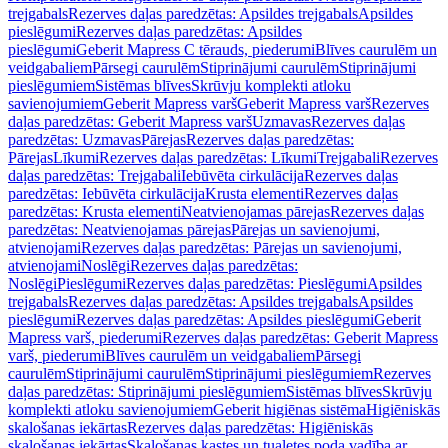
trejgabals
Rezerves daļas paredzētas: Apsildes trejgabals
Apsildes
pieslēgumi
Rezerves daļas paredzētas: Apsildes
pieslēgumi
Geberit Mapress C tērauds, piederumi
Blīves caurulēm un
veidgabaliem
Pārsegi caurulēm
Stiprinājumi caurulēm
Stiprinājumi
pieslēgumiem
Sistēmas blīves
Skrūvju komplekti atloku
savienojumiem
Geberit Mapress varš
Geberit Mapress varš
Rezerves
daļas paredzētas: Geberit Mapress varš
Uzmavas
Rezerves daļas
paredzētas: Uzmavas
Pārejas
Rezerves daļas paredzētas:
Pārejas
Līkumi
Rezerves daļas paredzētas: Līkumi
Trejgabali
Rezerves
daļas paredzētas: Trejgabali
Iebūvēta cirkulācija
Rezerves daļas
paredzētas: Iebūvēta cirkulācija
Krusta elementi
Rezerves daļas
paredzētas: Krusta elementi
Neatvienojamas pārejas
Rezerves daļas
paredzētas: Neatvienojamas pārejas
Pārejas un savienojumi,
atvienojami
Rezerves daļas paredzētas: Pārejas un savienojumi,
atvienojami
Noslēgi
Rezerves daļas paredzētas:
Noslēgi
Pieslēgumi
Rezerves daļas paredzētas: Pieslēgumi
Apsildes
trejgabals
Rezerves daļas paredzētas: Apsildes trejgabals
Apsildes
pieslēgumi
Rezerves daļas paredzētas: Apsildes pieslēgumi
Geberit
Mapress varš, piederumi
Rezerves daļas paredzētas: Geberit Mapress
varš, piederumi
Blīves caurulēm un veidgabaliem
Pārsegi
caurulēm
Stiprinājumi caurulēm
Stiprinājumi pieslēgumiem
Rezerves
daļas paredzētas: Stiprinājumi pieslēgumiem
Sistēmas blīves
Skrūvju
komplekti atloku savienojumiem
Geberit higiēnas sistēma
Higiēniskās
skalošanas iekārtas
Rezerves daļas paredzētas: Higiēniskās
skalošanas iekārtas
Skalošanas kastes un tualetes poda vadība ar