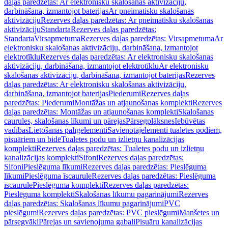
daļas paredzētas: Ar elektronisku skalošanas aktivizāciju,
darbināšana, izmantojot baterijas
Ar pneimatisku skalošanas
aktivizāciju
Rezerves daļas paredzētas: Ar pneimatisku skalošanas
aktivizāciju
Standarta
Rezerves daļas paredzētas:
Standarta
Virsapmetuma
Rezerves daļas paredzētas: Virsapmetuma
Ar
elektronisku skalošanas aktivizāciju, darbināšana, izmantojot
elektrotīklu
Rezerves daļas paredzētas: Ar elektronisku skalošanas
aktivizāciju, darbināšana, izmantojot elektrotīklu
Ar elektronisku
skalošanas aktivizāciju, darbināšana, izmantojot baterijas
Rezerves
daļas paredzētas: Ar elektronisku skalošanas aktivizāciju,
darbināšana, izmantojot baterijas
Piederumi
Rezerves daļas
paredzētas: Piederumi
Montāžas un atjaunošanas komplekti
Rezerves
daļas paredzētas: Montāžas un atjaunošanas komplekti
Skalošanas
caurules, skalošanas līkumi un pārejas
Pārsegplāksnes
Iebūvētas
vadības
Lietošanas palīgelementi
Savienotājelementi tualetes podiem,
pisuāriem un bidē
Tualetes podu un izlietņu kanalizācijas
komplekti
Rezerves daļas paredzētas: Tualetes podu un izlietņu
kanalizācijas komplekti
Sifoni
Rezerves daļas paredzētas:
Sifoni
Pieslēguma līkumi
Rezerves daļas paredzētas: Pieslēguma
līkumi
Pieslēguma īscaurule
Rezerves daļas paredzētas: Pieslēguma
īscaurule
Pieslēguma komplekti
Rezerves daļas paredzētas:
Pieslēguma komplekti
Skalošanas līkumu pagarinājumi
Rezerves
daļas paredzētas: Skalošanas līkumu pagarinājumi
PVC
pieslēgumi
Rezerves daļas paredzētas: PVC pieslēgumi
Manšetes un
pārsegvāki
Pārejas un savienojuma gabali
Pisuāru kanalizācijas