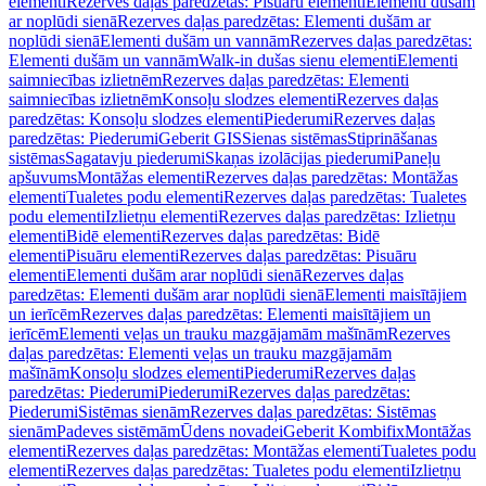
elementi
Rezerves daļas paredzētas: Pisuāru elementi
Elementi dušām
ar noplūdi sienā
Rezerves daļas paredzētas: Elementi dušām ar
noplūdi sienā
Elementi dušām un vannām
Rezerves daļas paredzētas:
Elementi dušām un vannām
Walk-in dušas sienu elementi
Elementi
saimniecības izlietnēm
Rezerves daļas paredzētas: Elementi
saimniecības izlietnēm
Konsoļu slodzes elementi
Rezerves daļas
paredzētas: Konsoļu slodzes elementi
Piederumi
Rezerves daļas
paredzētas: Piederumi
Geberit GIS
Sienas sistēmas
Stiprināšanas
sistēmas
Sagatavju piederumi
Skaņas izolācijas piederumi
Paneļu
apšuvums
Montāžas elementi
Rezerves daļas paredzētas: Montāžas
elementi
Tualetes podu elementi
Rezerves daļas paredzētas: Tualetes
podu elementi
Izlietņu elementi
Rezerves daļas paredzētas: Izlietņu
elementi
Bidē elementi
Rezerves daļas paredzētas: Bidē
elementi
Pisuāru elementi
Rezerves daļas paredzētas: Pisuāru
elementi
Elementi dušām arar noplūdi sienā
Rezerves daļas
paredzētas: Elementi dušām arar noplūdi sienā
Elementi maisītājiem
un ierīcēm
Rezerves daļas paredzētas: Elementi maisītājiem un
ierīcēm
Elementi veļas un trauku mazgājamām mašīnām
Rezerves
daļas paredzētas: Elementi veļas un trauku mazgājamām
mašīnām
Konsoļu slodzes elementi
Piederumi
Rezerves daļas
paredzētas: Piederumi
Piederumi
Rezerves daļas paredzētas:
Piederumi
Sistēmas sienām
Rezerves daļas paredzētas: Sistēmas
sienām
Padeves sistēmām
Ūdens novadei
Geberit Kombifix
Montāžas
elementi
Rezerves daļas paredzētas: Montāžas elementi
Tualetes podu
elementi
Rezerves daļas paredzētas: Tualetes podu elementi
Izlietņu