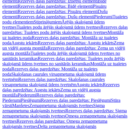
elementi
Rezerves daļas paredzētas: Izlietņu elementi
Bidē
elementi
Rezerves daļas paredzētas: Bidē elementi
Pisuāru
elementi
Rezerves daļas paredzētas: Pisuāru elementi
Dušu
elementi
Rezerves daļas paredzētas: Dušu elementi
Piederumi
Tualetes
podu elementiem
Stiprinājumiem
Ārējās skalojamā ūdens
tvertnes
Tualetes podu ārējās skalojamā ūdens tvertnes
Rezerves daļas
paredzētas: Tualetes podu ārējās skalojamā ūdens tvertnes
Montāža
uz tualetes poda
Rezerves daļas paredzētas: Montāža uz tualetes
poda
Augstu iekārts
Rezerves daļas paredzētas: Augstu iekārts
Zema
un vidēji augsta montāža
Rezerves daļas paredzētas: Zema un vidēji
augsta montāža
Tualetes podu ārējās skalojamā ūdens tvertnes no
sanitārās keramikas
Rezerves daļas paredzētas: Tualetes podu ārējās
skalojamā ūdens tvertnes no sanitārās keramikas
Montāža uz tualetes
poda
Rezerves daļas paredzētas: Montāža uz tualetes
poda
Skalošanas caurules virsapmetuma skalojamā ūdens
tvertnēm
Rezerves daļas paredzētas: Skalošanas caurules
virsapmetuma skalojamā ūdens tvertnēm
Augstu iekārts
Rezerves
daļas paredzētas: Augstu iekārts
Zema un vidēji augsta
montāža
Piederumi
Rezerves daļas paredzētas:
Piederumi
Pieslēgumi
Rezerves daļas paredzētas: Pieslēgumi
Stūra
vārsti
Manšetes
Zemapmetuma skalojamās tvertnes
Sigma
zemapmetuma skalojamās tvertnes
Rezerves daļas paredzētas: Sigma
zemapmetuma skalojamās tvertnes
Omega zemapmetuma skalojamās
tvertnes
Rezerves daļas paredzētas: Omega zemapmetuma
skalojamās tvertnes
Delta zemapmetuma skalojamās