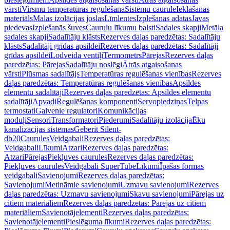
vārsti
Virsmu temperatūras regulēšana
Sistēmu caurule
Ieklāšanas
materiāls
Malas izolācijas joslas
Līmlentes
Izplešanas adatas
Javas
piedevas
Izplešanās šuves
Cauruļu līkumu balsti
Sadales skapji
Metāla
sadales skapji
Sadalītāju klāsts
Rezerves daļas paredzētas: Sadalītāju
klāsts
Sadalītāji grīdas apsildei
Rezerves daļas paredzētas: Sadalītāji
grīdas apsildei
Lodveida ventiļi
Termometrs
Pārejas
Rezerves daļas
paredzētas: Pārejas
Sadalītāju noslēgi
Ātrās atgaisošanas
vārsti
Plūsmas sadalītājs
Temperatūras regulēšanas vienības
Rezerves
daļas paredzētas: Temperatūras regulēšanas vienības
Apsildes
elementu sadalītāji
Rezerves daļas paredzētas: Apsildes elementu
sadalītāji
Apvadi
Regulēšanas komponenti
Servopiedziņas
Telpas
termostati
Galvenie regulatori
Komunikācijas
moduļi
Sensori
Transformatori
Piederumi
Sadalītāju izolācija
Ēku
kanalizācijas sistēmas
Geberit Silent-
db20
Caurules
Veidgabali
Rezerves daļas paredzētas:
Veidgabali
Līkumi
Atzari
Rezerves daļas paredzētas:
Atzari
Pārejas
Piekļuves caurules
Rezerves daļas paredzētas:
Piekļuves caurules
Veidgabali SuperTube
Līkumi
Īpašas formas
veidgabali
Savienojumi
Rezerves daļas paredzētas:
Savienojumi
Metināmie savienojumi
Uzmavu savienojumi
Rezerves
daļas paredzētas: Uzmavu savienojumi
Skavu savienojumi
Pārejas uz
citiem materiāliem
Rezerves daļas paredzētas: Pārejas uz citiem
materiāliem
Savienotājelementi
Rezerves daļas paredzētas:
Savienotājelementi
Pieslēguma līkumi
Rezerves daļas paredzētas: