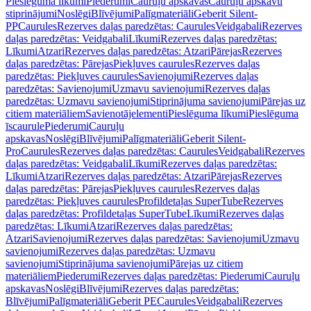
Pieslēguma līkumi
Piederumi
Cauruļu apskavas
Cauruļu apskavu
stiprinājumi
Noslēgi
Blīvējumi
Palīgmateriāli
Geberit Silent-
PP
Caurules
Rezerves daļas paredzētas: Caurules
Veidgabali
Rezerves
daļas paredzētas: Veidgabali
Līkumi
Rezerves daļas paredzētas:
Līkumi
Atzari
Rezerves daļas paredzētas: Atzari
Pārejas
Rezerves
daļas paredzētas: Pārejas
Piekļuves caurules
Rezerves daļas
paredzētas: Piekļuves caurules
Savienojumi
Rezerves daļas
paredzētas: Savienojumi
Uzmavu savienojumi
Rezerves daļas
paredzētas: Uzmavu savienojumi
Stiprinājuma savienojumi
Pārejas uz
citiem materiāliem
Savienotājelementi
Pieslēguma līkumi
Pieslēguma
īscaurule
Piederumi
Cauruļu
apskavas
Noslēgi
Blīvējumi
Palīgmateriāli
Geberit Silent-
Pro
Caurules
Rezerves daļas paredzētas: Caurules
Veidgabali
Rezerves
daļas paredzētas: Veidgabali
Līkumi
Rezerves daļas paredzētas:
Līkumi
Atzari
Rezerves daļas paredzētas: Atzari
Pārejas
Rezerves
daļas paredzētas: Pārejas
Piekļuves caurules
Rezerves daļas
paredzētas: Piekļuves caurules
Profildetaļas SuperTube
Rezerves
daļas paredzētas: Profildetaļas SuperTube
Līkumi
Rezerves daļas
paredzētas: Līkumi
Atzari
Rezerves daļas paredzētas:
Atzari
Savienojumi
Rezerves daļas paredzētas: Savienojumi
Uzmavu
savienojumi
Rezerves daļas paredzētas: Uzmavu
savienojumi
Stiprinājuma savienojumi
Pārejas uz citiem
materiāliem
Piederumi
Rezerves daļas paredzētas: Piederumi
Cauruļu
apskavas
Noslēgi
Blīvējumi
Rezerves daļas paredzētas:
Blīvējumi
Palīgmateriāli
Geberit PE
Caurules
Veidgabali
Rezerves