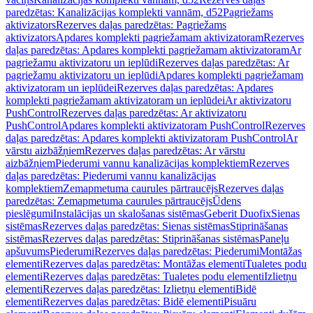
paredzētas: Kanalizācijas komplekti vannām, d52
Pagriežams
aktivizators
Rezerves daļas paredzētas: Pagriežams
aktivizators
Apdares komplekti pagriežamam aktivizatoram
Rezerves
daļas paredzētas: Apdares komplekti pagriežamam aktivizatoram
Ar
pagriežamu aktivizatoru un ieplūdi
Rezerves daļas paredzētas: Ar
pagriežamu aktivizatoru un ieplūdi
Apdares komplekti pagriežamam
aktivizatoram un ieplūdei
Rezerves daļas paredzētas: Apdares
komplekti pagriežamam aktivizatoram un ieplūdei
Ar aktivizatoru
PushControl
Rezerves daļas paredzētas: Ar aktivizatoru
PushControl
Apdares komplekti aktivizatoram PushControl
Rezerves
daļas paredzētas: Apdares komplekti aktivizatoram PushControl
Ar
vārstu aizbāžņiem
Rezerves daļas paredzētas: Ar vārstu
aizbāžņiem
Piederumi vannu kanalizācijas komplektiem
Rezerves
daļas paredzētas: Piederumi vannu kanalizācijas
komplektiem
Zemapmetuma caurules pārtraucējs
Rezerves daļas
paredzētas: Zemapmetuma caurules pārtraucējs
Ūdens
pieslēgumi
Instalācijas un skalošanas sistēmas
Geberit Duofix
Sienas
sistēmas
Rezerves daļas paredzētas: Sienas sistēmas
Stiprināšanas
sistēmas
Rezerves daļas paredzētas: Stiprināšanas sistēmas
Paneļu
apšuvums
Piederumi
Rezerves daļas paredzētas: Piederumi
Montāžas
elementi
Rezerves daļas paredzētas: Montāžas elementi
Tualetes podu
elementi
Rezerves daļas paredzētas: Tualetes podu elementi
Izlietņu
elementi
Rezerves daļas paredzētas: Izlietņu elementi
Bidē
elementi
Rezerves daļas paredzētas: Bidē elementi
Pisuāru