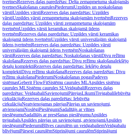
tvertnes
Rezerves daļas paredzētas: Delta zemapmetuma skalojamās
tvertnes
Skalošanas caurules
Piederumi
Uzpildes un noskalošanas
vārsti
Uzpildes vārsti
Rezerves daļas paredzētas: Uzpildes
vārsti
Uzpildes vārsti zemapmetuma skalojamām tvertnēm
Rezerves
daļas paredzētas: Uzpildes vārsti zemapmetuma skalojamām
tvertnēm
Uzpildes vārsti keramikas skalojamā ūdens
tvertnēm
Rezerves daļas paredzētas: Uzpildes vārsti keramikas
skalojamā ūdens tvertnēm
Uzpildes vārsti universālajām skalojamā
ūdens tvertnēm
Rezerves daļas paredzētas: Uzpildes vārsti
universālajām skalojamā ūdens tvertnēm
Noskalošanas
vārsti
Rezerves daļas paredzētas: Noskalošanas vārsti
Divu režīmu
skalošana
Rezerves daļas paredzētas: Divu režīmu skalošana
Iekšējo
detaļu komplekti
Rezerves daļas paredzētas: Iekšējo detaļu
komplekti
Divu režīmu skalošana
Rezerves daļas paredzētas: Divu
režīmu skalošana
Piederumi
Noskalošanas pogas
Padeves
sistēmas
Geberit FlowFit
Sistēmu caurules ML
Apsildes sistēmu
caurules ML
Sistēmu caurules SL
Veidgabali
Rezerves daļas
paredzētas: Veidgabali
Savienojumi
Pārejas
Līkumi
Trejgabali
Iebūvēta
cirkulācija
Rezerves daļas paredzētas: Iebūvēta
cirkulācija
Neatvienojamas pārejas
Pārejas un savienojumi,
atvienojami
Noslēgi
Pieslēgumi
Sadalītājs ar vītnes
pieslēgumu
Sadalītājs ar presēšanas pieslēgumu
Apsildes
trejgabals
Apsildes pārejas un savienojumi, atvienojami
Apsildes
pieslēgumi
Piederumi
Blīves caurulēm un veidgabaliem
Veidgabalu
blīvējumi
Pārsegi caurulēm
Stiprinājumi caurulēm
Stiprinājumi