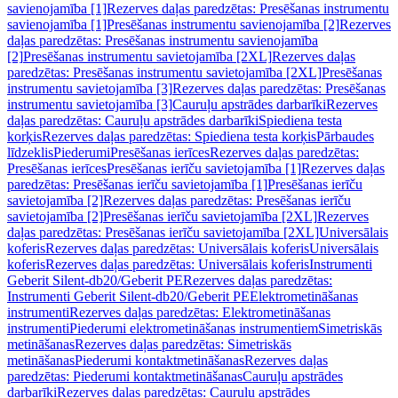
savienojamība [1]
Rezerves daļas paredzētas: Presēšanas instrumentu
savienojamība [1]
Presēšanas instrumentu savienojamība [2]
Rezerves
daļas paredzētas: Presēšanas instrumentu savienojamība
[2]
Presēšanas instrumentu savietojamība [2XL]
Rezerves daļas
paredzētas: Presēšanas instrumentu savietojamība [2XL]
Presēšanas
instrumentu savietojamība [3]
Rezerves daļas paredzētas: Presēšanas
instrumentu savietojamība [3]
Cauruļu apstrādes darbarīki
Rezerves
daļas paredzētas: Cauruļu apstrādes darbarīki
Spiediena testa
korķis
Rezerves daļas paredzētas: Spiediena testa korķis
Pārbaudes
līdzeklis
Piederumi
Presēšanas ierīces
Rezerves daļas paredzētas:
Presēšanas ierīces
Presēšanas ierīču savietojamība [1]
Rezerves daļas
paredzētas: Presēšanas ierīču savietojamība [1]
Presēšanas ierīču
savietojamība [2]
Rezerves daļas paredzētas: Presēšanas ierīču
savietojamība [2]
Presēšanas ierīču savietojamība [2XL]
Rezerves
daļas paredzētas: Presēšanas ierīču savietojamība [2XL]
Universālais
koferis
Rezerves daļas paredzētas: Universālais koferis
Universālais
koferis
Rezerves daļas paredzētas: Universālais koferis
Instrumenti
Geberit Silent-db20/Geberit PE
Rezerves daļas paredzētas:
Instrumenti Geberit Silent-db20/Geberit PE
Elektrometināšanas
instrumenti
Rezerves daļas paredzētas: Elektrometināšanas
instrumenti
Piederumi elektrometināšanas instrumentiem
Simetriskās
metināšanas
Rezerves daļas paredzētas: Simetriskās
metināšanas
Piederumi kontaktmetināšanas
Rezerves daļas
paredzētas: Piederumi kontaktmetināšanas
Cauruļu apstrādes
darbarīki
Rezerves daļas paredzētas: Cauruļu apstrādes