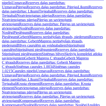
nipelis
Uzmavas
Rezerves daļas paredzētas:
Uzmavas
Pārejas
Rezerves daļas paredzētas: Pārejas
Līkumi
Rezerves
daļas paredzētas: Līkumi
Trejgabali
Rezerves daļas paredzētas:
Trejgabali
Neatvienojamas pārejas
Rezerves daļas paredzētas:
Neatvienojamas pārejas
Pārejas un savienojumi,
atvienojami
Rezerves daļas paredzētas: Pārejas un savienojumi,
atvienojami
Noslēgi
Rezerves daļas paredzētas:
Noslēgi
Pieslēgumi
Rezerves daļas paredzētas:
Pieslēgumi
GeberitMapress nerūsējošais tērauds, piederumi
Rezerves
daļas paredzētas: GeberitMapress nerūsējošais tērauds,
piederumi
Blīves caurulēm un veidgabaliem
Stiprinājumi
caurulēm
Stiprinājumi pieslēgumiem
Rezerves daļas paredzētas:
Stiprinājumi pieslēgumiem
Sistēmas blīves
Skrūvju komplekti atloku
savienojumiem
Geberit Mapress C tērauds
Geberit Mapress
C tērauds
Rezerves daļas paredzētas: Geberit Mapress
C tērauds
Sistēmas caurules 1.0034
Sistēmas caurules
1.0215
Caurules nipelis
Uzmavas
Rezerves daļas paredzētas:
Uzmavas
Pārejas
Rezerves daļas paredzētas: Pārejas
Līkumi
Rezerves
daļas paredzētas: Līkumi
Trejgabali
Rezerves daļas paredzētas:
Trejgabali
Krusta elementi
Rezerves daļas paredzētas: Krusta
elementi
Neatvienojamas pārejas
Rezerves daļas paredzētas:
Neatvienojamas pārejas
Pārejas un savienojumi,
atvienojami
Rezerves daļas paredzētas: Pārejas un savienojumi,
atvienojami
Kompensatori
Rezerves daļas paredzētas:
Kompensatori
Noslēgi
Rezerves daļas paredzētas: Noslēgi
Apsildes