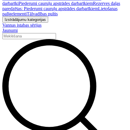
darbarīki
Piederumi cauruļu apstrādes darbarīkiem
Rezerves daļas
paredzētas: Piederumi cauruļu apstrādes darbarīkiem
Lietošanas
palīgelementi
Tālvadības pultis
Izstrādājumu kategorijas
Vannas istabas sērijas
Jaunumi