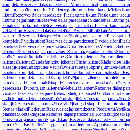
komplekti
Rezerves daļas paredzētas: Montāžas un atjaunošanas komp
podiem, pisuāriem un bidē
Tualetes podu un izlietņu kanalizācijas kom
līkumi
Rezerves daļas paredzētas: Pieslēguma līkumi
Pieslēguma īscau
līkumu pagarinājumi
Rezerves daļas paredzētas: Skalošanas līkumu p
kanalizācijas komplekti
Rezerves daļas paredzētas: Pisuāru kanalizāci
veida sifoni
Rezerves daļas paredzētas: P veida sifoni
Skalošanas cauru
īscaurule
Rezerves daļas paredzētas: Pieslēguma īscaurule
Pieslēguma 
komplekti
P veida sifoni
Rezerves daļas paredzētas: P veida sifoni
Piesl
izlietnes
Rezerves daļas paredzētas: Dubultās izlietnes
Mēbeļu izlietnes
izlietnes
Rezerves daļas paredzētas: Roku mazgāšanas izlietnes
Stūra r
iebūvējamas
Stūra izlietnes
Izlietnes Comfort
Izlietnes bērniem
Izlietnes
izlietnes
Izlietnes
Daudzfunkciju izlietnes
Ģipša izlietne
Klašu telpu izli
aizsegi
Piederumi
Izplūdes vāciņš
Dvieļu turētājs
Stiprinājumi
Dekoratīv
izlietnes komplekti ar apakšskapi
Izlietnes komplekti ar apakšskapi
Rez
izlietnes komplekti ar apakšskapi
Iebūvējamas izlietnes komplekti ar a
paredzētas: Izlietņu apakšskapji
Izlietnes mazām vannas istabām
Rezerv
paredzētas: Dubultajām izlietnēm
Mēbeļu izlietnēm
Rezerves daļas par
virsmas
Rezerves daļas paredzētas: Izlietņu virsmas
Uzliekamai izlietn
Uzliekamai izlietnei taisnstūra
Sānu skapji
Rezerves daļas paredzētas: 
skapji
Rezerves daļas paredzētas: Vidēji augsti skapji
Piekaramie skapji
Sienas plaukti
Piederumi
Rezerves daļas paredzētas: Piederumi
Atvilktņ
plāksnes
Kontaktligzdas
Rezerves daļas paredzētas: Kontaktligzdas
Pap
iebūvētu apgaismojumu
Spoguļskapji
Rezerves daļas paredzētas: Spog
paredzētas: Bez iebūvēta apgaismojuma
Piederumi
Apgaismojuma elem
izmantojot elektrotīklu
Rezerves daļas paredzētas: Vertikāla montāža, d