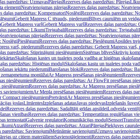
ļas paredzētas: Uzmavas
Pārejas
Rezerves daļas paredzētas: Pārejas
Līku
ta elementi
Neatvienojamas pārejas
Rezerves daļas paredzētas: Neatvien
s daļas paredzētas: Kompensatori
Noslēgi
Rezerves daļas paredzētas: No
slēgumi
Geberit Mapress C tērauds, piederumi
Blīves caurulēm un veidg
m
Geberit Mapress varš
Geberit Mapress varš
Rezerves daļas paredzētas: 
ļas paredzētas: Līkumi
Trejgabali
Rezerves daļas paredzētas: Trejgabali
Neatvienojamas pārejas
Rezerves daļas paredzētas: Neatvienojamas pāre
: Noslēgi
Pieslēgumi
Rezerves daļas paredzētas: Pieslēgumi
Apsildes trej
ress varš, piederumi
Rezerves daļas paredzētas: Geberit Mapress varš,
ļas paredzētas: Stiprinājumi pieslēgumiem
Sistēmas blīves
Skrūvju komp
iekārtas
Skalošanas kastes un tualetes poda vadība ar higiēnas skalošana
aļas paredzētas: Higiēnas moduļi
Skalošanas kastu un tualetes poda vad
lošanas iekārtu piederumi
Barošanas bloki
Rezerves daļas paredzētas: Ba
iļi zemapmetuma montāžai
Ar Mapress presēšanas pieslēgumiem
Rezerves
nas pieslēgumiem
Rezerves daļas paredzētas: Ar FlowFit presēšanas pi
s pieslēgumiem
Rezerves daļas paredzētas: Ar Mapress presēšanas pies
es savienojumiem
Ar Mepla presēšanas pieslēgumiem
Rezerves daļas pa
Ar Compact pieslēgumiem
Pretvārsti
Ar Mapress presēšanas pieslēgumie
ācijas joslas
Līmlentes
Izplešanas adatas
Javas piedevas
Izplešanās šuves
ldei
Rezerves daļas paredzētas: Sadalītāji grīdas apsildei
Lodveida ventiļi
šanas vienības
Rezerves daļas paredzētas: Temperatūras regulēšanas vie
pas termostati
Galvenie regulatori
Komunikācijas moduļi
Sensori
Transfor
Līkumi
Atzari
Rezerves daļas paredzētas: Atzari
Pārejas
Piekļuves caurule
s paredzētas: Savienojumi
Metināmie savienojumi
Uzmavu savienojumi
R
ārejas uz citiem materiāliem
Savienotājelementi
Rezerves daļas paredzēt