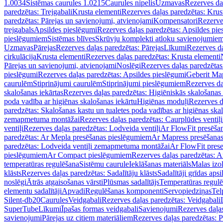
1.0034
Sistēmas caurules 1.0215
Caurules nipelis
Uzmavas
Rezerves da
paredzētas: Trejgabali
Krusta elementi
Rezerves daļas paredzētas: Krus
paredzētas: Pārejas un savienojumi, atvienojami
Kompensatori
Rezerve
trejgabals
Apsildes pieslēgumi
Rezerves daļas paredzētas: Apsildes pie
pieslēgumiem
Sistēmas blīves
Skrūvju komplekti atloku savienojumie
Uzmavas
Pārejas
Rezerves daļas paredzētas: Pārejas
Līkumi
Rezerves da
cirkulācija
Krusta elementi
Rezerves daļas paredzētas: Krusta elementi
Pārejas un savienojumi, atvienojami
Noslēgi
Rezerves daļas paredzētas
pieslēgumi
Rezerves daļas paredzētas: Apsildes pieslēgumi
Geberit Map
caurulēm
Stiprinājumi caurulēm
Stiprinājumi pieslēgumiem
Rezerves da
skalošanas iekārtas
Rezerves daļas paredzētas: Higiēniskās skalošanas 
poda vadība ar higiēnas skalošanas iekārtu
Higiēnas moduļi
Rezerves d
paredzētas: Skalošanas kastu un tualetes poda vadības ar higiēnas ska
zemapmetuma montāžai
Rezerves daļas paredzētas: Caurplūdes vent
ventiļi
Rezerves daļas paredzētas: Lodveida ventiļi
Ar FlowFit presēša
paredzētas: Ar Mepla presēšanas pieslēgumiem
Ar Mapress presēšana
paredzētas: Lodveida ventiļi zemapmetuma montāžai
Ar FlowFit pres
pieslēgumiem
Ar Compact pieslēgumiem
Rezerves daļas paredzētas: 
temperatūras regulēšana
Sistēmu caurule
Ieklāšanas materiāls
Malas izol
klāsts
Rezerves daļas paredzētas: Sadalītāju klāsts
Sadalītāji grīdas apsi
noslēgi
Ātrās atgaisošanas vārsti
Plūsmas sadalītājs
Temperatūras regulē
elementu sadalītāji
Apvadi
Regulēšanas komponenti
Servopiedziņas
Tel
Silent-db20
Caurules
Veidgabali
Rezerves daļas paredzētas: Veidgabali
SuperTube
Līkumi
Īpašas formas veidgabali
Savienojumi
Rezerves daļa
savienojumi
Pārejas uz citiem materiāliem
Rezerves daļas paredzētas: P