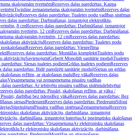
tuma skalojamām tvertnēm
Rezerves daļas paredzētas: Kappa
vertnēm
Twinline zemapmetuma skalojamām tvertnēm
Rezerves daļas
ktivizāciju
Rezerves daļas paredzētas: Tualetes podu vadības sistēmas
ves daļas paredzētas: Darbināšanai, izmantojot elektrotīklu,
vertnēm, 8 cm
Rezerves daļas paredzētas: Darbināšanai, izmantojot
skalojamām tvertnēm, 12 cm
Rezerves daļas paredzētas: Darbināšanai,
apmetuma skalojamām tvertnēm, 12 cm
Rezerves daļas paredzētas:
skalošanas aktivizāciju
Rezerves daļas paredzētas: Tualetes podu
 noskalošanai
Rezerves daļas paredzētas: Vienrežīma
ekti
Rezerves daļas paredzētas: Montāžas komplekti
Tualetes podu
s aktivizāciju
Savienojumi
Geberit Monolith sanitārie moduļi
Tualetes
 paredzētas: Sienas tualetes podiem
Grīdas tualetes podiem
Rezerves
 daļas paredzētas: Bidē paredzēti sanitārie moduļi
Sienas un grīdas
, skalošanas režīms, ar skalošanas malu
Bez vāka
Rezerves daļas
alas
Virsapmetuma vai zemapmetuma pisuāru vadības
 daļas paredzētas: Ar iebūvētu pisuāru vadības sistēmu
Iebūvētai
zerves daļas paredzētas: Pisuāri, skalošanas režīms, ar vāku /
 Pisuāri, darbībai bez ūdens
Bez vāka
Rezerves daļas paredzētas: Bez
līšanas sienas
Piederumi
Rezerves daļas paredzētas: Piederumi
Sifoni
ārejas
Stiprinājumi
Pisuāru vadības sistēmas
Zemapmetuma
Rezerves
ektronisku skalošanas aktivizāciju, darbināšana, izmantojot
ivizāciju, darbināšana, izmantojot baterijas
Ar pneimatisku skalošanas
zerves daļas paredzētas: Virsapmetuma
Ar elektronisku skalošanas
lektrotīklu
Ar elektronisku skalošanas aktivizāciju, darbināšana,
ļas paredzētas: Piederumi
Montāžas un atjaunošanas