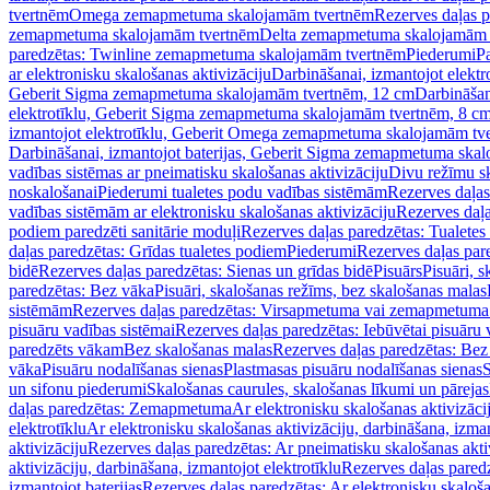
tvertnēm
Omega zemapmetuma skalojamām tvertnēm
Rezerves daļas 
zemapmetuma skalojamām tvertnēm
Delta zemapmetuma skalojamām 
paredzētas: Twinline zemapmetuma skalojamām tvertnēm
Piederumi
Pa
ar elektronisku skalošanas aktivizāciju
Darbināšanai, izmantojot elek
Geberit Sigma zemapmetuma skalojamām tvertnēm, 12 cm
Darbināšan
elektrotīklu, Geberit Sigma zemapmetuma skalojamām tvertnēm, 8 c
izmantojot elektrotīklu, Geberit Omega zemapmetuma skalojamām tv
Darbināšanai, izmantojot baterijas, Geberit Sigma zemapmetuma ska
vadības sistēmas ar pneimatisku skalošanas aktivizāciju
Divu režīmu s
noskalošanai
Piederumi tualetes podu vadības sistēmām
Rezerves daļas
vadības sistēmām ar elektronisku skalošanas aktivizāciju
Rezerves daļa
podiem paredzēti sanitārie moduļi
Rezerves daļas paredzētas: Tualetes
daļas paredzētas: Grīdas tualetes podiem
Piederumi
Rezerves daļas par
bidē
Rezerves daļas paredzētas: Sienas un grīdas bidē
Pisuārs
Pisuāri, 
paredzētas: Bez vāka
Pisuāri, skalošanas režīms, bez skalošanas malas
sistēmām
Rezerves daļas paredzētas: Virsapmetuma vai zemapmetuma 
pisuāru vadības sistēmai
Rezerves daļas paredzētas: Iebūvētai pisuāru 
paredzēts vākam
Bez skalošanas malas
Rezerves daļas paredzētas: Bez
vāka
Pisuāru nodalīšanas sienas
Plastmasas pisuāru nodalīšanas sienas
S
un sifonu piederumi
Skalošanas caurules, skalošanas līkumi un pārejas
daļas paredzētas: Zemapmetuma
Ar elektronisku skalošanas aktivizācij
elektrotīklu
Ar elektronisku skalošanas aktivizāciju, darbināšana, izman
aktivizāciju
Rezerves daļas paredzētas: Ar pneimatisku skalošanas akti
aktivizāciju, darbināšana, izmantojot elektrotīklu
Rezerves daļas paredz
izmantojot baterijas
Rezerves daļas paredzētas: Ar elektronisku skalošan