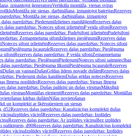
šana, izmantojot ģeneratoru
Vertikāla montāža, vienas sviras
rotīklu
Montāža pie sienas, darbināšana, izmantojot baterijas
Rezerves
paredzētas: Montāža pie sienas, darbināšana, izmantojot
 daļas paredzētas: Piederumi
Izlietnes maisītājiem
Rezerves daļas
s daļas paredzētas: Noteces sifoni izlietnēm
P veida sifoni
Rezerves
izlietnēm
Rezerves daļas paredzētas: Pudeļsifoni izlietnēm
Pudeļsifoni
paredzētas: Zemapmetuma sifoni
Izlietnes pieslēgumi
Rezerves daļas
i
Noteces sifoni izlietnēm
Rezerves daļas paredzētas: Noteces sifoni
lēgumi
Pieslēguma īscaurule
Rezerves daļas paredzētas: Pieslēguma
a sifoni
Rezerves daļas paredzētas: P veida sifoni
Zemapmetuma
s daļas paredzētas: Pieslēgumi
Piederumi
Noteces sifoni saimniecības
daļas paredzētas: Pieslēguma līkumi
Pieslēguma īscaurule
Rezerves
mi
Dušas un vannas
Dušas
Grīdas ūdens novade dušām
Rezerves daļas
edzētas: Piederumi dušas kanāliem
Dušas grīdas noteces
Rezerves
nas līmeņa noplūdes
Rezerves daļas paredzētas: Sienas līmeņa
es daļas paredzētas: Dušas paliktņi un dušas virsmas
Mākslīgā
dušas virsmas
Montāžas elementi
Rezerves daļas paredzētas: Montāžas
ovietošanas kārbas dušām
Nišas novietošanas
ti un komplekti ar šķērsstieņiem un sienas
m, d52
Rezerves daļas paredzētas: Kanalizācijas komplekti dušas
 vāciņa
Izplūdes vāciņš
Rezerves daļas paredzētas: Izplūdes
āciņu
Rezerves daļas paredzētas: Ar izplūdes vāciņu
Bez izplūdes
s paliktņiem, d90
Rezerves daļas paredzētas: Kanalizācijas komplekti
plūdes vāciņa
Izplūdes vāciņš
Rezerves daļas paredzētas: Izplūdes