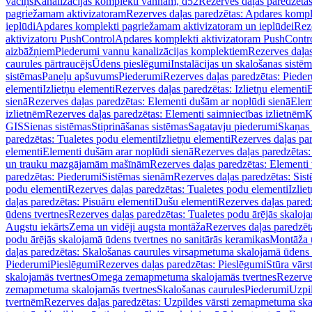
vāciņš
Kanalizācijas komplekti vannām, d52
Rezerves daļas paredzēta
pagriežamam aktivizatoram
Rezerves daļas paredzētas: Apdares komp
ieplūdi
Apdares komplekti pagriežamam aktivizatoram un ieplūdei
Rez
aktivizatoru PushControl
Apdares komplekti aktivizatoram PushContr
aizbāžņiem
Piederumi vannu kanalizācijas komplektiem
Rezerves daļa
caurules pārtraucējs
Ūdens pieslēgumi
Instalācijas un skalošanas sistē
sistēmas
Paneļu apšuvums
Piederumi
Rezerves daļas paredzētas: Piede
elementi
Izlietņu elementi
Rezerves daļas paredzētas: Izlietņu elementi
B
sienā
Rezerves daļas paredzētas: Elementi dušām ar noplūdi sienā
Elem
izlietnēm
Rezerves daļas paredzētas: Elementi saimniecības izlietnēm
K
GIS
Sienas sistēmas
Stiprināšanas sistēmas
Sagatavju piederumi
Skaņas 
paredzētas: Tualetes podu elementi
Izlietņu elementi
Rezerves daļas par
elementi
Elementi dušām arar noplūdi sienā
Rezerves daļas paredzētas:
un trauku mazgājamām mašīnām
Rezerves daļas paredzētas: Element
paredzētas: Piederumi
Sistēmas sienām
Rezerves daļas paredzētas: Sis
podu elementi
Rezerves daļas paredzētas: Tualetes podu elementi
Izlie
daļas paredzētas: Pisuāru elementi
Dušu elementi
Rezerves daļas pared
ūdens tvertnes
Rezerves daļas paredzētas: Tualetes podu ārējās skaloj
Augstu iekārts
Zema un vidēji augsta montāža
Rezerves daļas paredzēt
podu ārējās skalojamā ūdens tvertnes no sanitārās keramikas
Montāža u
daļas paredzētas: Skalošanas caurules virsapmetuma skalojamā ūdens
Piederumi
Pieslēgumi
Rezerves daļas paredzētas: Pieslēgumi
Stūra vārst
skalojamās tvertnes
Omega zemapmetuma skalojamās tvertnes
Rezerve
zemapmetuma skalojamās tvertnes
Skalošanas caurules
Piederumi
Uzpil
tvertnēm
Rezerves daļas paredzētas: Uzpildes vārsti zemapmetuma sk