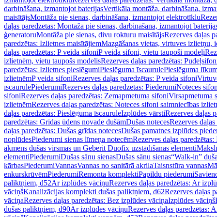
darbināšana, izmantojot baterijas
Vertikāla montāža, darbināšana, izma
maisītājs
Montāža pie sienas, darbināšana, izmantojot elektrotīklu
Rezer
daļas paredzētas: Montāža pie sienas, darbināšana, izmantojot baterija
ģeneratoru
Montāža pie sienas, divu rokturu maisītājs
Rezerves daļas pa
paredzētas: Izlietnes maisītājiem
Mazgāšanas vietas, virtuves izlietņu, i
daļas paredzētas: P veida sifoni
P veida sifoni, vietu taupoši modeļi
Reze
izlietnēm, vietu taupošs modelis
Rezerves daļas paredzētas: Pudeļsifoni
paredzētas: Izlietnes pieslēgumi
Pieslēguma īscaurule
Pieslēguma līkum
izlietnēm
P veida sifoni
Rezerves daļas paredzētas: P veida sifoni
Virtuv
īscaurule
Piederumi
Rezerves daļas paredzētas: Piederumi
Noteces sifo
sifoni
Rezerves daļas paredzētas: Zemapmetuma sifoni
Virsapmetuma s
izlietnēm
Rezerves daļas paredzētas: Noteces sifoni saimniecības izlie
daļas paredzētas: Pieslēguma īscaurule
Izplūdes vārsti
Rezerves daļas pa
paredzētas: Grīdas ūdens novade dušām
Dušas noteces
Rezerves daļas
daļas paredzētas: Dušas grīdas noteces
Dušas pamatnes izplūdes piede
noplūdes
Piederumi sienas līmeņa notecēm
Rezerves daļas paredzētas:
akmens dušas virsmas un Geberit Duofix uzstādīšanas elementi
Mākslī
elementi
Piederumi
Dušas sānu sienas
Dušas sānu sienas
“Walk-in” duša
kārbas
Piederumi
Vannas
Vannas no sanitārā akrila
Taisnstūra vannas
Mā
enkurskrūvēm
Piederumi
Remonta komplekti
Papildu piederumi
Savien
paliktņiem, d52
Ar izplūdes vāciņu
Rezerves daļas paredzētas: Ar izpl
vāciņš
Kanalizācijas komplekti dušas paliktņiem, d62
Rezerves daļas p
vāciņa
Rezerves daļas paredzētas: Bez izplūdes vāciņa
Izplūdes vāciņš
dušas paliktņiem, d90
Ar izplūdes vāciņu
Rezerves daļas paredzētas: A