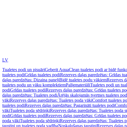
LV
Tualetes podi un pisuāri
Geberit AquaClean tualetes podi ar bidē funkc
tualetes podi
Grīdas tualetes podi
Rezerves daļas paredzētas: Grīdas tua
daļas paredzētas: Dizaina paneļi
Bidē tualetes podu vākiem
Rezerves da
tualetes podu un vāku komplektiem
Palīgmateriāli
Tualetes podi un tua
podi
Grīdas tualetes podi
Rezerves daļas paredzētas: Grīdas tualetes po
daļas paredzētas: Tualetes podi
Ārējās skalojamās tvertnes tualetes po
vāki
Rezerves daļas paredzētas: Tualetes poda vāki
Comfort tualetes p
tualetes podi
Rezerves daļas paredzētas: Pagarināti tualetes podi
Comfor
vāki
Tualetes poda sēdriņķi
Rezerves daļas paredzētas: Tualetes poda s
podi
Grīdas tualetes podi
Rezerves daļas paredzētas: Grīdas tualetes po
poda vāki
Tualetes poda sēdriņķi
Rezerves daļas paredzētas: Tualetes p
taustiņi un tualetes poda vadība
Noskalošanas taustiņi
Rezerves daļas p