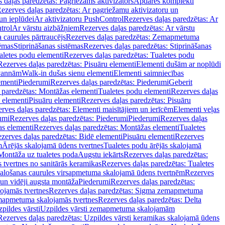
 daļas paredzētas: Pagriežams aktivizators
Apdares komplekti
ezerves daļas paredzētas: Ar pagriežamu aktivizatoru un
un ieplūdei
Ar aktivizatoru PushControl
Rezerves daļas paredzētas: Ar
trol
Ar vārstu aizbāžņiem
Rezerves daļas paredzētas: Ar vārstu
aurules pārtraucējs
Rezerves daļas paredzētas: Zemapmetuma
tēmas
Stiprināšanas sistēmas
Rezerves daļas paredzētas: Stiprināšanas
aletes podu elementi
Rezerves daļas paredzētas: Tualetes podu
Rezerves daļas paredzētas: Pisuāru elementi
Elementi dušām ar noplūdi
 vannām
Walk-in dušas sienu elementi
Elementi saimniecības
ementi
Piederumi
Rezerves daļas paredzētas: Piederumi
Geberit
 paredzētas: Montāžas elementi
Tualetes podu elementi
Rezerves daļas
 elementi
Pisuāru elementi
Rezerves daļas paredzētas: Pisuāru
rves daļas paredzētas: Elementi maisītājiem un ierīcēm
Elementi veļas
umi
Rezerves daļas paredzētas: Piederumi
Piederumi
Rezerves daļas
s elementi
Rezerves daļas paredzētas: Montāžas elementi
Tualetes
zerves daļas paredzētas: Bidē elementi
Pisuāru elementi
Rezerves
m
Ārējās skalojamā ūdens tvertnes
Tualetes podu ārējās skalojamā
Montāža uz tualetes poda
Augstu iekārts
Rezerves daļas paredzētas:
 tvertnes no sanitārās keramikas
Rezerves daļas paredzētas: Tualetes
alošanas caurules virsapmetuma skalojamā ūdens tvertnēm
Rezerves
un vidēji augsta montāža
Piederumi
Rezerves daļas paredzētas:
jamās tvertnes
Rezerves daļas paredzētas: Sigma zemapmetuma
mapmetuma skalojamās tvertnes
Rezerves daļas paredzētas: Delta
pildes vārsti
Uzpildes vārsti zemapmetuma skalojamām
Rezerves daļas paredzētas: Uzpildes vārsti keramikas skalojamā ūdens