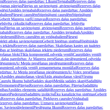
mi
Rezerves daļas paredzētas: Līkumi
Trejgabali
Rezerves daļas
ojamas pārejas
Pārejas un savienojumi, atvienojami
Rezerves daļas
slēgi
Apsildes trejgabals
Rezerves daļas paredzētas: Apsildes
abaliem
Pārsegi caurulēm
Stiprinājumi caurulēm
Stiprinājumi
Geberit Mapress varš
Uzmavas
Rezerves daļas paredzētas:
Iebūvēta cirkulācija
Rezerves daļas paredzētas: Iebūvēta
jas
Pārejas un savienojumi, atvienojami
Rezerves daļas paredzētas:
gabals
Rezerves daļas paredzētas: Apsildes trejgabals
Apsildes
 piederumi
Blīves caurulēm un veidgabaliem
Pārsegi
lekti atloku savienojumiem
Geberit higiēnas sistēma
Higiēniskās
s iekārtu
Rezerves daļas paredzētas: Skalošanas kastes un tualetes
ības ar higiēnas skalošanas iekārtu piederumi
Rezerves daļas
rošanas bloki
Tīkla komponenti
Lodveida ventiļi
Caurplūdes ventiļi
 daļas paredzētas: Ar Mapress presēšanas pieslēgumiem
Lodveida
eslēgumiem
Ar Mepla presēšanas pieslēgumiem
Rezerves daļas
lēgumiem
Lodveida ventiļi zemapmetuma montāžai
Rezerves daļas
redzētas: Ar Mepla presēšanas pieslēgumiem
Ar Volex presēšanas
m
Apsildes atgaisošanas vārsti
Ātrās atgaisošanas vārsti
Virsmu
Cauruļu līkumu balsti
Sadales skapji
Metāla sadales skapji
Sadalītāju
Termometrs
Pārejas
Rezerves daļas paredzētas: Pārejas
Sadalītāju
nības
Apsildes elementu sadalītāji
Rezerves daļas paredzētas: Apsildes
matori
Piederumi
Sadalītāju izolācija
Ēku kanalizācijas sistēmas
Geberit
s
Rezerves daļas paredzētas: Piekļuves caurules
Veidgabali
ezerves daļas paredzētas: Uzmavu savienojumi
Skavu
as: Savienotājelementi
Pieslēguma līkumi
Rezerves daļas paredzētas: