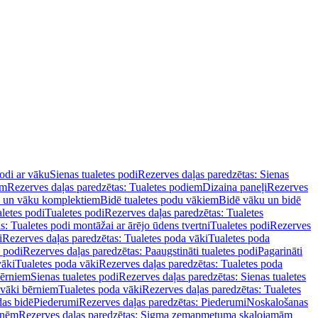
podi ar vāku
Sienas tualetes podi
Rezerves daļas paredzētas: Sienas
em
Rezerves daļas paredzētas: Tualetes podiem
Dizaina paneļi
Rezerves
u un vāku komplektiem
Bidē tualetes podu vākiem
Bidē vāku un bidē
aletes podi
Tualetes podi
Rezerves daļas paredzētas: Tualetes
s: Tualetes podi montāžai ar ārējo ūdens tvertni
Tualetes podi
Rezerves
i
Rezerves daļas paredzētas: Tualetes poda vāki
Tualetes poda
s podi
Rezerves daļas paredzētas: Paaugstināti tualetes podi
Pagarināti
vāki
Tualetes poda vāki
Rezerves daļas paredzētas: Tualetes poda
bērniem
Sienas tualetes podi
Rezerves daļas paredzētas: Sienas tualetes
 vāki bērniem
Tualetes poda vāki
Rezerves daļas paredzētas: Tualetes
das bidē
Piederumi
Rezerves daļas paredzētas: Piederumi
Noskalošanas
tnēm
Rezerves daļas paredzētas: Sigma zemapmetuma skalojamām