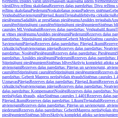
tvertnēm
Uzpildes vārsti universālajām skalojamā ūdens tvertnēm
Rezer
vārsti
Divu režīmu skalošana
Rezerves daļas paredzētas: Divu režīmu 
režīmu skalošana
Piederumi
Noskalošanas pogas
Padeves sistēmas
Gebe
Veidgabali
Savienojumi
Pārejas
Līkumi
Trejgabali
Iebūvēta cirkulācija
Re
pieslēgumu
Sadalītājs ar presēšanas pieslēgumu
Apsildes trejgabals
Apsi
caurulēm
Stiprinājumi caurulēm
Stiprinājumi pieslēgumiem
Sistēmas bl
caurules ML
Veidgabali
Rezerves daļas paredzētas: Veidgabali
Līkumi
T
ar vītnes pieslēgumu
Apsildes pieslēgumi
Piederumi
Rezerves daļas par
paredzētas: Stiprinājumi pieslēgumiem
Geberit Mepla
Sistēmu caurule
Savienojumi
Pārejas
Rezerves daļas paredzētas: Pārejas
Līkumi
Rezerves
cirkulācija
Neatvienojamas pārejas
Rezerves daļas paredzētas: Neatvie
paredzētas: Noslēgi
Pieslēgumi
Rezerves daļas paredzētas: Pieslēgumi
S
paredzētas: Apsildes pieslēgumi
Piederumi
Rezerves daļas paredzētas:
Stiprinājumi pieslēgumiem
Sistēmas blīves
Skrūvju komplekti atloku 
atvienojami
Rezerves daļas paredzētas: Pārejas un savienojumi, atvien
caurulēm
Stiprinājumi caurulēm
Stiprinājumi pieslēgumiem
Rezerves da
paredzētas: Geberit Mapress nerūsējošais tērauds
Sistēmas caurules 1.
Uzmavas
Pārejas
Rezerves daļas paredzētas: Pārejas
Līkumi
Rezerves da
cirkulācija
Neatvienojamas pārejas
Rezerves daļas paredzētas: Neatvie
daļas paredzētas: Kompensatori
Noslēgi
Rezerves daļas paredzētas: No
nerūsējošais tērauds, gāze
Sistēmas caurules 1.4401
Rezerves daļas par
Pārejas
Līkumi
Rezerves daļas paredzētas: Līkumi
Trejgabali
Rezerves d
atvienojami
Rezerves daļas paredzētas: Pārejas un savienojumi, atvien
piederumi
Rezerves daļas paredzētas: GeberitMapress nerūsējošais tēr
pieslēgumiem
Sistēmas blīves
Skrūvju komplekti atloku savienojumie