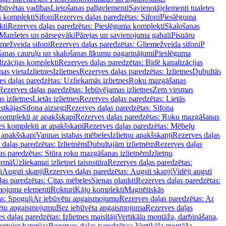
ebūvētas vadības
Lietošanas palīgelementi
Savienotājelementi tualetes
s komplekti
Sifoni
Rezerves daļas paredzētas: Sifoni
Pieslēguma
kti
Rezerves daļas paredzētas: Pieslēguma komplekti
Skalošanas
Manšetes un pārsegvāki
Pārejas un savienojuma gabali
Pisuāru
mežveida sifoni
Rezerves daļas paredzētas: Gliemežveida sifoni
P
šanas cauruļu un skalošanas līkumu pagarinājumi
Pieslēguma
izācijas komplekti
Rezerves daļas paredzētas: Bidē kanalizācijas
as vieta
Izlietnes
Izlietnes
Rezerves daļas paredzētas: Izlietnes
Dubultās
s daļas paredzētas: Uzliekamās izlietnes
Roku mazgāšanas
Rezerves daļas paredzētas: Iebūvējamas izlietnes
Zem virsmas
s izlietnes
Lietās izlietnes
Rezerves daļas paredzētas: Lietās
stkājas
Sifona aizsegi
Rezerves daļas paredzētas: Sifona
komplekti ar apakšskapi
Rezerves daļas paredzētas: Roku mazgāšanas
es komplekti ar apakšskapi
Rezerves daļas paredzētas: Mēbeļu
r apakšskapi
Vannas istabas mēbeles
Izlietņu apakšskapji
Rezerves daļas
daļas paredzētas: Izlietnēm
Dubultajām izlietnēm
Rezerves daļas
as paredzētas: Stūra roku mazgāšanas izlietnēm
Izlietņu
ormā
Uzliekamai izlietnei taisnstūra
Rezerves daļas paredzētas:
i
Augsti skapji
Rezerves daļas paredzētas: Augsti skapji
Vidēji augsti
as paredzētas: Citas mēbeles
Sienas plaukti
Rezerves daļas paredzētas:
ojuma elementi
Rokturi
Kāju komplekti
Magnētiskās
s: Spoguļi
Ar iebūvētu apgaismojumu
Rezerves daļas paredzētas: Ar
vētu apgaismojumu
Bez iebūvēta apgaismojuma
Rezerves daļas
s daļas paredzētas: Izlietnes maisītāji
Vertikāla montāža, darbināšana,
ntojot baterijas
Rezerves daļas paredzētas: Vertikāla montāža,