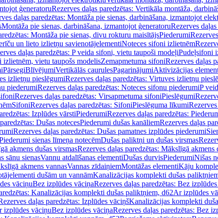
ntojot ģeneratoru
Rezerves daļas paredzētas: Vertikāla montāža, darbinā
ves daļas paredzētas: Montāža pie sienas, darbināšana, izmantojot elekt
s
Montāža pie sienas, darbināšana, izmantojot ģeneratoru
Rezerves daļas 
redzētas: Montāža pie sienas, divu rokturu maisītājs
Piederumi
Rezerves
erīču un lieto izlietņu savienotājelementi
Noteces sifoni izlietnēm
Rezerve
rves daļas paredzētas: P veida sifoni, vietu taupoši modeļi
Pudeļsifoni 
 izlietnēm, vietu taupošs modelis
Zemapmetuma sifoni
Rezerves daļas 
i
Pārsegi
Blīvējumi
Vertikālās caurules
Pagarinājumi
Aktivizācijas element
es izlietņu pieslēgumi
Rezerves daļas paredzētas: Virtuves izlietņu pies
nu piederumi
Rezerves daļas paredzētas: Noteces sifonu piederumi
P veid
ifoni
Rezerves daļas paredzētas: Virsapmetuma sifoni
Pieslēgumi
Rezerve
tnēm
Sifoni
Rezerves daļas paredzētas: Sifoni
Pieslēguma līkumi
Rezerves 
redzētas: Izplūdes vārsti
Piederumi
Rezerves daļas paredzētas: Piederu
 paredzētas: Dušas noteces
Piederumi dušas kanāliem
Rezerves daļas par
rumi
Rezerves daļas paredzētas: Dušas pamatnes izplūdes piederumi
Sie
 Piederumi sienas līmeņa notecēm
Dušas paliktņi un dušas virsmas
Rezerv
gā akmens dušas virsmas
Rezerves daļas paredzētas: Mākslīgā akmens 
s sānu sienas
Vannu atdalīšanas elementi
Dušas durvis
Piederumi
Nišas n
kslīgā akmens vannas
Vannas zīdaiņiem
Montāžas elementi
Kāju komplek
otājelementi dušām un vannām
Kanalizācijas komplekti dušas paliktņie
ūdes vāciņu
Bez izplūdes vāciņa
Rezerves daļas paredzētas: Bez izplūdes
aredzētas: Kanalizācijas komplekti dušas paliktņiem, d62
Ar izplūdes v
Rezerves daļas paredzētas: Izplūdes vāciņš
Kanalizācijas komplekti duša
r izplūdes vāciņu
Bez izplūdes vāciņa
Rezerves daļas paredzētas: Bez iz