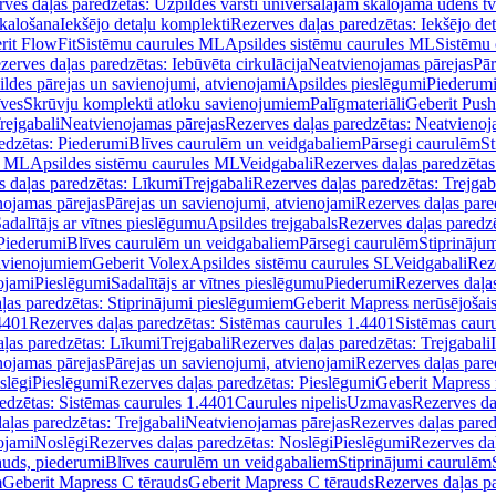
ves daļas paredzētas: Uzpildes vārsti universālajām skalojamā ūdens t
skalošana
Iekšējo detaļu komplekti
Rezerves daļas paredzētas: Iekšējo de
rit FlowFit
Sistēmu caurules ML
Apsildes sistēmu caurules ML
Sistēmu 
zerves daļas paredzētas: Iebūvēta cirkulācija
Neatvienojamas pārejas
Pār
ldes pārejas un savienojumi, atvienojami
Apsildes pieslēgumi
Piederum
īves
Skrūvju komplekti atloku savienojumiem
Palīgmateriāli
Geberit Push
rejgabali
Neatvienojamas pārejas
Rezerves daļas paredzētas: Neatvienoj
edzētas: Piederumi
Blīves caurulēm un veidgabaliem
Pārsegi caurulēm
St
s ML
Apsildes sistēmu caurules ML
Veidgabali
Rezerves daļas paredzētas
 daļas paredzētas: Līkumi
Trejgabali
Rezerves daļas paredzētas: Trejgab
nojamas pārejas
Pārejas un savienojumi, atvienojami
Rezerves daļas pare
adalītājs ar vītnes pieslēgumu
Apsildes trejgabals
Rezerves daļas paredzē
 Piederumi
Blīves caurulēm un veidgabaliem
Pārsegi caurulēm
Stiprināju
savienojumiem
Geberit Volex
Apsildes sistēmu caurules SL
Veidgabali
Reze
ojami
Pieslēgumi
Sadalītājs ar vītnes pieslēgumu
Piederumi
Rezerves daļa
ļas paredzētas: Stiprinājumi pieslēgumiem
Geberit Mapress nerūsējošais
4401
Rezerves daļas paredzētas: Sistēmas caurules 1.4401
Sistēmas caur
ļas paredzētas: Līkumi
Trejgabali
Rezerves daļas paredzētas: Trejgabali
nojamas pārejas
Pārejas un savienojumi, atvienojami
Rezerves daļas pare
slēgi
Pieslēgumi
Rezerves daļas paredzētas: Pieslēgumi
Geberit Mapress 
edzētas: Sistēmas caurules 1.4401
Caurules nipelis
Uzmavas
Rezerves da
aļas paredzētas: Trejgabali
Neatvienojamas pārejas
Rezerves daļas pared
ojami
Noslēgi
Rezerves daļas paredzētas: Noslēgi
Pieslēgumi
Rezerves da
auds, piederumi
Blīves caurulēm un veidgabaliem
Stiprinājumi caurulēm
m
Geberit Mapress C tērauds
Geberit Mapress C tērauds
Rezerves daļas p