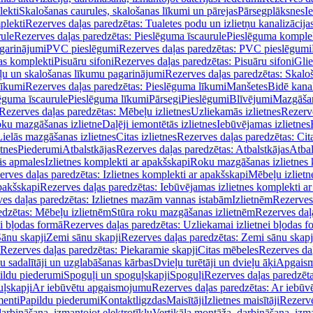
lekti
Skalošanas caurules, skalošanas līkumi un pārejas
Pārsegplāksnes
I
plekti
Rezerves daļas paredzētas: Tualetes podu un izlietņu kanalizācija
rule
Rezerves daļas paredzētas: Pieslēguma īscaurule
Pieslēguma komple
agarinājumi
PVC pieslēgumi
Rezerves daļas paredzētas: PVC pieslēgumi
jas komplekti
Pisuāru sifoni
Rezerves daļas paredzētas: Pisuāru sifoni
Glie
ļu un skalošanas līkumu pagarinājumi
Rezerves daļas paredzētas: Skalo
līkumi
Rezerves daļas paredzētas: Pieslēguma līkumi
Manšetes
Bidē kanal
ēguma īscaurule
Pieslēguma līkumi
Pārsegi
Pieslēgumi
Blīvējumi
Mazgāšan
Rezerves daļas paredzētas: Mēbeļu izlietnes
Uzliekamās izlietnes
Rezerve
oku mazgāšanas izlietne
Daļēji iemontētās izlietnes
Iebūvējamas izlietnes
Lielās mazgāšanas izlietnes
Citas izlietnes
Rezerves daļas paredzētas: Cita
etnes
Piederumi
Atbalstkājas
Rezerves daļas paredzētas: Atbalstkājas
Atbal
ās apmales
Izlietnes komplekti ar apakšskapi
Roku mazgāšanas izlietnes 
erves daļas paredzētas: Izlietnes komplekti ar apakšskapi
Mēbeļu izlietn
pakšskapi
Rezerves daļas paredzētas: Iebūvējamas izlietnes komplekti a
es daļas paredzētas: Izlietnes mazām vannas istabām
Izlietnēm
Rezerves 
edzētas: Mēbeļu izlietnēm
Stūra roku mazgāšanas izlietnēm
Rezerves daļ
ei bļodas formā
Rezerves daļas paredzētas: Uzliekamai izlietnei bļodas f
Sānu skapji
Zemi sānu skapji
Rezerves daļas paredzētas: Zemi sānu skapj
Rezerves daļas paredzētas: Piekaramie skapji
Citas mēbeles
Rezerves daļ
u sadalītāji un uzglabāšanas kārbas
Dvieļu turētāji un dvieļu āķi
Apgaism
ildu piederumi
Spoguļi un spoguļskapji
Spoguļi
Rezerves daļas paredzēta
uļskapji
Ar iebūvētu apgaismojumu
Rezerves daļas paredzētas: Ar iebū
enti
Papildu piederumi
Kontaktligzdas
Maisītāji
Izlietnes maisītāji
Rezerve
arbināšana, izmantojot elektrotīklu
Vertikāla montāža, darbināšana, izma