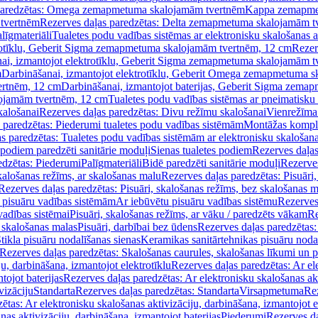
paredzētas: Omega zemapmetuma skalojamām tvertnēm
Kappa zemapme
tvertnēm
Rezerves daļas paredzētas: Delta zemapmetuma skalojamām t
līgmateriāli
Tualetes podu vadības sistēmas ar elektronisku skalošanas a
trotīklu, Geberit Sigma zemapmetuma skalojamām tvertnēm, 12 cm
Rezer
ai, izmantojot elektrotīklu, Geberit Sigma zemapmetuma skalojamām t
m
Darbināšanai, izmantojot elektrotīklu, Geberit Omega zemapmetuma 
ertnēm, 12 cm
Darbināšanai, izmantojot baterijas, Geberit Sigma zem
lojamām tvertnēm, 12 cm
Tualetes podu vadības sistēmas ar pneimatisku 
kalošanai
Rezerves daļas paredzētas: Divu režīmu skalošanai
Vienrežīma
 paredzētas: Piederumi tualetes podu vadības sistēmām
Montāžas kompl
s paredzētas: Tualetes podu vadības sistēmām ar elektronisku skalošana
 podiem paredzēti sanitārie moduļi
Sienas tualetes podiem
Rezerves daļas
edzētas: Piederumi
Palīgmateriāli
Bidē paredzēti sanitārie moduļi
Rezerves
skalošanas režīms, ar skalošanas malu
Rezerves daļas paredzētas: Pisuāri
Rezerves daļas paredzētas: Pisuāri, skalošanas režīms, bez skalošanas m
pisuāru vadības sistēmām
Ar iebūvētu pisuāru vadības sistēmu
Rezerves
vadības sistēmai
Pisuāri, skalošanas režīms, ar vāku / paredzēts vākam
Re
 skalošanas malas
Pisuāri, darbībai bez ūdens
Rezerves daļas paredzētas:
tikla pisuāru nodalīšanas sienas
Keramikas sanitārtehnikas pisuāru noda
Rezerves daļas paredzētas: Skalošanas caurules, skalošanas līkumi un p
u, darbināšana, izmantojot elektrotīklu
Rezerves daļas paredzētas: Ar el
tojot baterijas
Rezerves daļas paredzētas: Ar elektronisku skalošanas akt
vizāciju
Standarta
Rezerves daļas paredzētas: Standarta
Virsapmetuma
Re
ētas: Ar elektronisku skalošanas aktivizāciju, darbināšana, izmantojot e
as aktivizāciju, darbināšana, izmantojot baterijas
Piederumi
Rezerves da