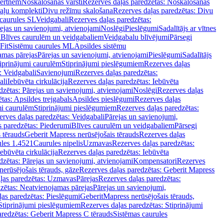
vertnēm
Noskalošanas vārsti
Rezerves daļas paredzētas: Noskalošanas
taļu komplekti
Divu režīmu skalošana
Rezerves daļas paredzētas: Divu
caurules SL
Veidgabali
Rezerves daļas paredzētas:
ejas un savienojumi, atvienojami
Noslēgi
Pieslēgumi
Sadalītājs ar vītnes
i
Blīves caurulēm un veidgabaliem
Veidgabalu blīvējumi
Pārsegi
Fit
Sistēmu caurules ML
Apsildes sistēmu
amas pārejas
Pārejas un savienojumi, atvienojami
Pieslēgumi
Sadalītājs
iprinājumi caurulēm
Stiprinājumi pieslēgumiem
Rezerves daļas
: Veidgabali
Savienojumi
Rezerves daļas paredzētas:
ali
Iebūvēta cirkulācija
Rezerves daļas paredzētas: Iebūvēta
dzētas: Pārejas un savienojumi, atvienojami
Noslēgi
Rezerves daļas
tas: Apsildes trejgabals
Apsildes pieslēgumi
Rezerves daļas
mi caurulēm
Stiprinājumi pieslēgumiem
Rezerves daļas paredzētas:
rves daļas paredzētas: Veidgabali
Pārejas un savienojumi,
s paredzētas: Piederumi
Blīves caurulēm un veidgabaliem
Pārsegi
 tērauds
Geberit Mapress nerūsējošais tērauds
Rezerves daļas
ules 1.4521
Caurules nipelis
Uzmavas
Rezerves daļas paredzētas:
Iebūvēta cirkulācija
Rezerves daļas paredzētas: Iebūvēta
dzētas: Pārejas un savienojumi, atvienojami
Kompensatori
Rezerves
nerūsējošais tērauds, gāze
Rezerves daļas paredzētas: Geberit Mapress
ļas paredzētas: Uzmavas
Pārejas
Rezerves daļas paredzētas:
zētas: Neatvienojamas pārejas
Pārejas un savienojumi,
ļas paredzētas: Pieslēgumi
GeberitMapress nerūsējošais tērauds,
Stiprinājumi pieslēgumiem
Rezerves daļas paredzētas: Stiprinājumi
aredzētas: Geberit Mapress C tērauds
Sistēmas caurules