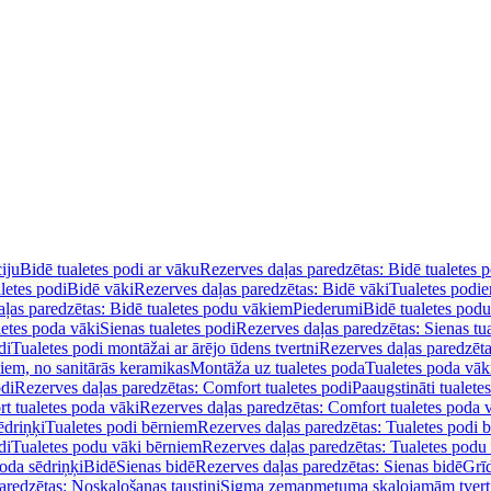
iju
Bidē tualetes podi ar vāku
Rezerves daļas paredzētas: Bidē tualetes 
letes podi
Bidē vāki
Rezerves daļas paredzētas: Bidē vāki
Tualetes podi
ļas paredzētas: Bidē tualetes podu vākiem
Piederumi
Bidē tualetes pod
letes poda vāki
Sienas tualetes podi
Rezerves daļas paredzētas: Sienas tu
di
Tualetes podi montāžai ar ārējo ūdens tvertni
Rezerves daļas paredzēta
diem, no sanitārās keramikas
Montāža uz tualetes poda
Tualetes poda vāk
odi
Rezerves daļas paredzētas: Comfort tualetes podi
Paaugstināti tualete
t tualetes poda vāki
Rezerves daļas paredzētas: Comfort tualetes poda 
ēdriņķi
Tualetes podi bērniem
Rezerves daļas paredzētas: Tualetes podi 
di
Tualetes podu vāki bērniem
Rezerves daļas paredzētas: Tualetes podu
oda sēdriņķi
Bidē
Sienas bidē
Rezerves daļas paredzētas: Sienas bidē
Grī
aredzētas: Noskalošanas taustiņi
Sigma zemapmetuma skalojamām tver