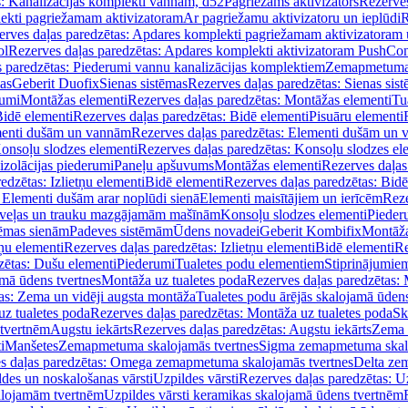
s: Kanalizācijas komplekti vannām, d52
Pagriežams aktivizators
Rezerves
lekti pagriežamam aktivizatoram
Ar pagriežamu aktivizatoru un ieplūdi
R
erves daļas paredzētas: Apdares komplekti pagriežamam aktivizatoram 
ol
Rezerves daļas paredzētas: Apdares komplekti aktivizatoram PushCon
s paredzētas: Piederumi vannu kanalizācijas komplektiem
Zemapmetuma c
mas
Geberit Duofix
Sienas sistēmas
Rezerves daļas paredzētas: Sienas sis
rumi
Montāžas elementi
Rezerves daļas paredzētas: Montāžas elementi
Tu
idē elementi
Rezerves daļas paredzētas: Bidē elementi
Pisuāru elementi
enti dušām un vannām
Rezerves daļas paredzētas: Elementi dušām un
onsoļu slodzes elementi
Rezerves daļas paredzētas: Konsoļu slodzes el
izolācijas piederumi
Paneļu apšuvums
Montāžas elementi
Rezerves daļas
edzētas: Izlietņu elementi
Bidē elementi
Rezerves daļas paredzētas: Bidē
 Elementi dušām arar noplūdi sienā
Elementi maisītājiem un ierīcēm
Reze
i veļas un trauku mazgājamām mašīnām
Konsoļu slodzes elementi
Pieder
tēmas sienām
Padeves sistēmām
Ūdens novadei
Geberit Kombifix
Montāža
tņu elementi
Rezerves daļas paredzētas: Izlietņu elementi
Bidē elementi
Re
zētas: Dušu elementi
Piederumi
Tualetes podu elementiem
Stiprinājumie
amā ūdens tvertnes
Montāža uz tualetes poda
Rezerves daļas paredzētas: 
as: Zema un vidēji augsta montāža
Tualetes podu ārējās skalojamā ūdens
z tualetes poda
Rezerves daļas paredzētas: Montāža uz tualetes poda
Sk
 tvertnēm
Augstu iekārts
Rezerves daļas paredzētas: Augstu iekārts
Zema 
i
Manšetes
Zemapmetuma skalojamās tvertnes
Sigma zemapmetuma skalo
s daļas paredzētas: Omega zemapmetuma skalojamās tvertnes
Delta ze
des un noskalošanas vārsti
Uzpildes vārsti
Rezerves daļas paredzētas: Uz
alojamām tvertnēm
Uzpildes vārsti keramikas skalojamā ūdens tvertnēm