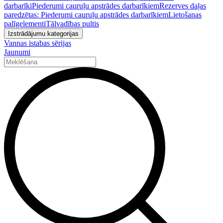
darbarīki
Piederumi cauruļu apstrādes darbarīkiem
Rezerves daļas
paredzētas: Piederumi cauruļu apstrādes darbarīkiem
Lietošanas
palīgelementi
Tālvadības pultis
Izstrādājumu kategorijas
Vannas istabas sērijas
Jaunumi