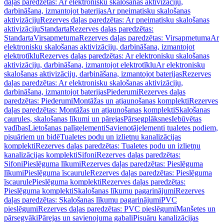
daļas paredzētas: Ar elektronisku skalošanas aktivizāciju,
darbināšana, izmantojot baterijas
Ar pneimatisku skalošanas
aktivizāciju
Rezerves daļas paredzētas: Ar pneimatisku skalošanas
aktivizāciju
Standarta
Rezerves daļas paredzētas:
Standarta
Virsapmetuma
Rezerves daļas paredzētas: Virsapmetuma
Ar
elektronisku skalošanas aktivizāciju, darbināšana, izmantojot
elektrotīklu
Rezerves daļas paredzētas: Ar elektronisku skalošanas
aktivizāciju, darbināšana, izmantojot elektrotīklu
Ar elektronisku
skalošanas aktivizāciju, darbināšana, izmantojot baterijas
Rezerves
daļas paredzētas: Ar elektronisku skalošanas aktivizāciju,
darbināšana, izmantojot baterijas
Piederumi
Rezerves daļas
paredzētas: Piederumi
Montāžas un atjaunošanas komplekti
Rezerves
daļas paredzētas: Montāžas un atjaunošanas komplekti
Skalošanas
caurules, skalošanas līkumi un pārejas
Pārsegplāksnes
Iebūvētas
vadības
Lietošanas palīgelementi
Savienotājelementi tualetes podiem,
pisuāriem un bidē
Tualetes podu un izlietņu kanalizācijas
komplekti
Rezerves daļas paredzētas: Tualetes podu un izlietņu
kanalizācijas komplekti
Sifoni
Rezerves daļas paredzētas:
Sifoni
Pieslēguma līkumi
Rezerves daļas paredzētas: Pieslēguma
līkumi
Pieslēguma īscaurule
Rezerves daļas paredzētas: Pieslēguma
īscaurule
Pieslēguma komplekti
Rezerves daļas paredzētas:
Pieslēguma komplekti
Skalošanas līkumu pagarinājumi
Rezerves
daļas paredzētas: Skalošanas līkumu pagarinājumi
PVC
pieslēgumi
Rezerves daļas paredzētas: PVC pieslēgumi
Manšetes un
pārsegvāki
Pārejas un savienojuma gabali
Pisuāru kanalizācijas