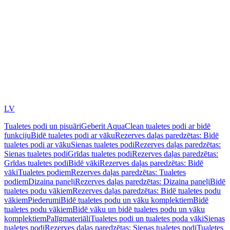
LV
Tualetes podi un pisuāri
Geberit AquaClean tualetes podi ar bidē
funkciju
Bidē tualetes podi ar vāku
Rezerves daļas paredzētas: Bidē
tualetes podi ar vāku
Sienas tualetes podi
Rezerves daļas paredzētas:
Sienas tualetes podi
Grīdas tualetes podi
Rezerves daļas paredzētas:
Grīdas tualetes podi
Bidē vāki
Rezerves daļas paredzētas: Bidē
vāki
Tualetes podiem
Rezerves daļas paredzētas: Tualetes
podiem
Dizaina paneļi
Rezerves daļas paredzētas: Dizaina paneļi
Bidē
tualetes podu vākiem
Rezerves daļas paredzētas: Bidē tualetes podu
vākiem
Piederumi
Bidē tualetes podu un vāku komplektiem
Bidē
tualetes podu vākiem
Bidē vāku un bidē tualetes podu un vāku
komplektiem
Palīgmateriāli
Tualetes podi un tualetes poda vāki
Sienas
tualetes podi
Rezerves daļas paredzētas: Sienas tualetes podi
Tualetes