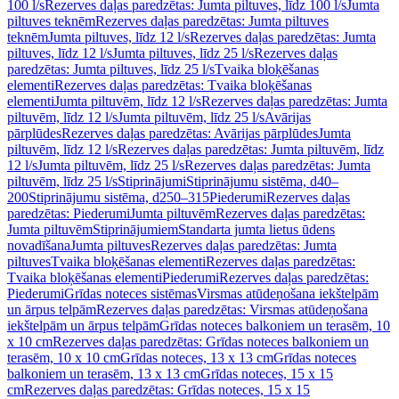
100 l/s
Rezerves daļas paredzētas: Jumta piltuves, līdz 100 l/s
Jumta
piltuves teknēm
Rezerves daļas paredzētas: Jumta piltuves
teknēm
Jumta piltuves, līdz 12 l/s
Rezerves daļas paredzētas: Jumta
piltuves, līdz 12 l/s
Jumta piltuves, līdz 25 l/s
Rezerves daļas
paredzētas: Jumta piltuves, līdz 25 l/s
Tvaika bloķēšanas
elementi
Rezerves daļas paredzētas: Tvaika bloķēšanas
elementi
Jumta piltuvēm, līdz 12 l/s
Rezerves daļas paredzētas: Jumta
piltuvēm, līdz 12 l/s
Jumta piltuvēm, līdz 25 l/s
Avārijas
pārplūdes
Rezerves daļas paredzētas: Avārijas pārplūdes
Jumta
piltuvēm, līdz 12 l/s
Rezerves daļas paredzētas: Jumta piltuvēm, līdz
12 l/s
Jumta piltuvēm, līdz 25 l/s
Rezerves daļas paredzētas: Jumta
piltuvēm, līdz 25 l/s
Stiprinājumi
Stiprinājumu sistēma, d40–
200
Stiprinājumu sistēma, d250–315
Piederumi
Rezerves daļas
paredzētas: Piederumi
Jumta piltuvēm
Rezerves daļas paredzētas:
Jumta piltuvēm
Stiprinājumiem
Standarta jumta lietus ūdens
novadīšana
Jumta piltuves
Rezerves daļas paredzētas: Jumta
piltuves
Tvaika bloķēšanas elementi
Rezerves daļas paredzētas:
Tvaika bloķēšanas elementi
Piederumi
Rezerves daļas paredzētas:
Piederumi
Grīdas noteces sistēmas
Virsmas atūdeņošana iekštelpām
un ārpus telpām
Rezerves daļas paredzētas: Virsmas atūdeņošana
iekštelpām un ārpus telpām
Grīdas noteces balkoniem un terasēm, 10
x 10 cm
Rezerves daļas paredzētas: Grīdas noteces balkoniem un
terasēm, 10 x 10 cm
Grīdas noteces, 13 x 13 cm
Grīdas noteces
balkoniem un terasēm, 13 x 13 cm
Grīdas noteces, 15 x 15
cm
Rezerves daļas paredzētas: Grīdas noteces, 15 x 15