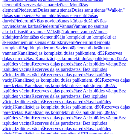
elementi
Rezerves daļas paredzētas: Montāžas
elementi
Piederumi
Dušas sānu sienas
Dušas sānu sienas
“Walk-in”
dušas sānu sienas
Vannu atdalīšanas elementi
Dušas
durvis
Piederumi
Nišas novietošanas kārbas dušām
Nišas
novietošanas kārbas
Piederumi
Vannas
Vannas no sanitārā
akrila
Taisnstūra vannas
Mākslīgā akmens vannas
Vannas
zīdaiņiem
Montāžas elementi
Kāju komplekti un komplekti ar
šķērsstieņiem un sienas enkurskrūvēm
Piederumi
Remonta
komplekti
Papildu piederumi
Savienotājelementi dušām un
vannām
Kanalizācijas komplekti dušas paliktņiem, d52
Rezerves
daļas paredzētas: Kanalizācijas komplekti dušas paliktņiem, d52
Ar
izplūdes vāciņu
Rezerves daļas paredzētas: Ar izplūdes vāciņu
Bez
izplūdes vāciņa
Rezerves daļas paredzētas: Bez izplūdes
vāciņa
Izplūdes vāciņš
Rezerves daļas paredzētas: Izplūdes
vāciņš
Kanalizācijas komplekti dušas paliktņiem, d62
Rezerves daļas
paredzētas: Kanalizācijas komplekti dušas paliktņiem, d62
Ar
izplūdes vāciņu
Rezerves daļas paredzētas: Ar izplūdes vāciņu
Bez
izplūdes vāciņa
Rezerves daļas paredzētas: Bez izplūdes
vāciņa
Izplūdes vāciņš
Rezerves daļas paredzētas: Izplūdes
vāciņš
Kanalizācijas komplekti dušas paliktņiem, d90
Rezerves daļas
paredzētas: Kanalizācijas komplekti dušas paliktņiem, d90
Ar
izplūdes vāciņu
Rezerves daļas paredzētas: Ar izplūdes vāciņu
Bez
izplūdes vāciņa
Rezerves daļas paredzētas: Bez izplūdes
vāciņa
Izplūdes vāciņš
Rezerves daļas paredzētas: Izplūdes
vāciņš
Kanalizācijas komplekti vannām, d52
Rezerves daļas