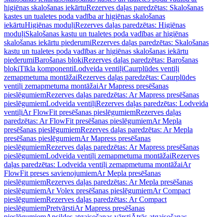
higiēnas skalošanas iekārtu
Rezerves daļas paredzētas: Skalošanas
kastes un tualetes poda vadība ar higiēnas skalošanas
iekārtu
Higiēnas moduļi
Rezerves daļas paredzētas: Higiēnas
moduļi
Skalošanas kastu un tualetes poda vadības ar higiēnas
skalošanas iekārtu piederumi
Rezerves daļas paredzētas: Skalošanas
kastu un tualetes poda vadības ar higiēnas skalošanas iekārtu
piederumi
Barošanas bloki
Rezerves daļas paredzētas: Barošanas
bloki
Tīkla komponenti
Lodveida ventiļi
Caurplūdes ventiļi
zemapmetuma montāžai
Rezerves daļas paredzētas: Caurplūdes
ventiļi zemapmetuma montāžai
Ar Mapress presēšanas
pieslēgumiem
Rezerves daļas paredzētas: Ar Mapress presēšanas
pieslēgumiem
Lodveida ventiļi
Rezerves daļas paredzētas: Lodveida
ventiļi
Ar FlowFit presēšanas pieslēgumiem
Rezerves daļas
paredzētas: Ar FlowFit presēšanas pieslēgumiem
Ar Mepla
presēšanas pieslēgumiem
Rezerves daļas paredzētas: Ar Mepla
presēšanas pieslēgumiem
Ar Mapress presēšanas
pieslēgumiem
Rezerves daļas paredzētas: Ar Mapress presēšanas
pieslēgumiem
Lodveida ventiļi zemapmetuma montāžai
Rezerves
daļas paredzētas: Lodveida ventiļi zemapmetuma montāžai
Ar
FlowFit preses savienojumiem
Ar Mepla presēšanas
pieslēgumiem
Rezerves daļas paredzētas: Ar Mepla presēšanas
pieslēgumiem
Ar Volex presēšanas pieslēgumiem
Ar Compact
pieslēgumiem
Rezerves daļas paredzētas: Ar Compact
pieslēgumiem
Pretvārsti
Ar Mapress presēšanas
pieslēgumiem
Apsildes atgaisošanas vārsti
Ātrās atgaisošanas