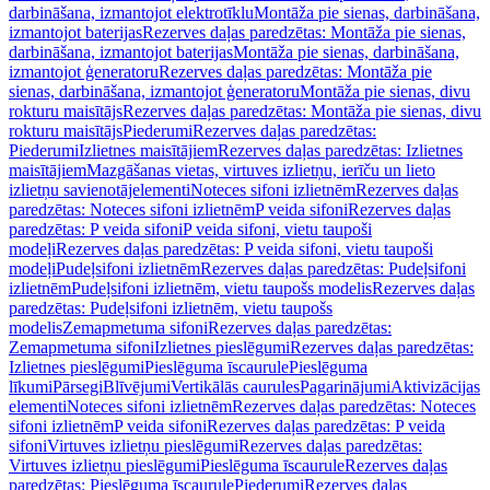
darbināšana, izmantojot elektrotīklu
Montāža pie sienas, darbināšana,
izmantojot baterijas
Rezerves daļas paredzētas: Montāža pie sienas,
darbināšana, izmantojot baterijas
Montāža pie sienas, darbināšana,
izmantojot ģeneratoru
Rezerves daļas paredzētas: Montāža pie
sienas, darbināšana, izmantojot ģeneratoru
Montāža pie sienas, divu
rokturu maisītājs
Rezerves daļas paredzētas: Montāža pie sienas, divu
rokturu maisītājs
Piederumi
Rezerves daļas paredzētas:
Piederumi
Izlietnes maisītājiem
Rezerves daļas paredzētas: Izlietnes
maisītājiem
Mazgāšanas vietas, virtuves izlietņu, ierīču un lieto
izlietņu savienotājelementi
Noteces sifoni izlietnēm
Rezerves daļas
paredzētas: Noteces sifoni izlietnēm
P veida sifoni
Rezerves daļas
paredzētas: P veida sifoni
P veida sifoni, vietu taupoši
modeļi
Rezerves daļas paredzētas: P veida sifoni, vietu taupoši
modeļi
Pudeļsifoni izlietnēm
Rezerves daļas paredzētas: Pudeļsifoni
izlietnēm
Pudeļsifoni izlietnēm, vietu taupošs modelis
Rezerves daļas
paredzētas: Pudeļsifoni izlietnēm, vietu taupošs
modelis
Zemapmetuma sifoni
Rezerves daļas paredzētas:
Zemapmetuma sifoni
Izlietnes pieslēgumi
Rezerves daļas paredzētas:
Izlietnes pieslēgumi
Pieslēguma īscaurule
Pieslēguma
līkumi
Pārsegi
Blīvējumi
Vertikālās caurules
Pagarinājumi
Aktivizācijas
elementi
Noteces sifoni izlietnēm
Rezerves daļas paredzētas: Noteces
sifoni izlietnēm
P veida sifoni
Rezerves daļas paredzētas: P veida
sifoni
Virtuves izlietņu pieslēgumi
Rezerves daļas paredzētas:
Virtuves izlietņu pieslēgumi
Pieslēguma īscaurule
Rezerves daļas
paredzētas: Pieslēguma īscaurule
Piederumi
Rezerves daļas