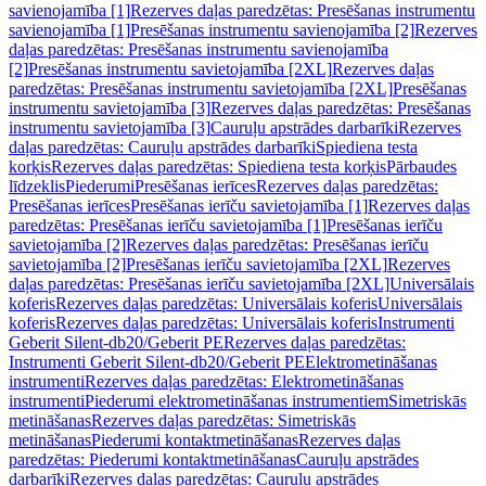
savienojamība [1]
Rezerves daļas paredzētas: Presēšanas instrumentu
savienojamība [1]
Presēšanas instrumentu savienojamība [2]
Rezerves
daļas paredzētas: Presēšanas instrumentu savienojamība
[2]
Presēšanas instrumentu savietojamība [2XL]
Rezerves daļas
paredzētas: Presēšanas instrumentu savietojamība [2XL]
Presēšanas
instrumentu savietojamība [3]
Rezerves daļas paredzētas: Presēšanas
instrumentu savietojamība [3]
Cauruļu apstrādes darbarīki
Rezerves
daļas paredzētas: Cauruļu apstrādes darbarīki
Spiediena testa
korķis
Rezerves daļas paredzētas: Spiediena testa korķis
Pārbaudes
līdzeklis
Piederumi
Presēšanas ierīces
Rezerves daļas paredzētas:
Presēšanas ierīces
Presēšanas ierīču savietojamība [1]
Rezerves daļas
paredzētas: Presēšanas ierīču savietojamība [1]
Presēšanas ierīču
savietojamība [2]
Rezerves daļas paredzētas: Presēšanas ierīču
savietojamība [2]
Presēšanas ierīču savietojamība [2XL]
Rezerves
daļas paredzētas: Presēšanas ierīču savietojamība [2XL]
Universālais
koferis
Rezerves daļas paredzētas: Universālais koferis
Universālais
koferis
Rezerves daļas paredzētas: Universālais koferis
Instrumenti
Geberit Silent-db20/Geberit PE
Rezerves daļas paredzētas:
Instrumenti Geberit Silent-db20/Geberit PE
Elektrometināšanas
instrumenti
Rezerves daļas paredzētas: Elektrometināšanas
instrumenti
Piederumi elektrometināšanas instrumentiem
Simetriskās
metināšanas
Rezerves daļas paredzētas: Simetriskās
metināšanas
Piederumi kontaktmetināšanas
Rezerves daļas
paredzētas: Piederumi kontaktmetināšanas
Cauruļu apstrādes
darbarīki
Rezerves daļas paredzētas: Cauruļu apstrādes