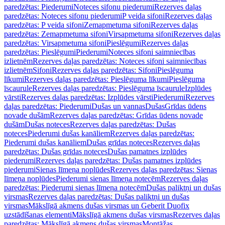
paredzētas: Piederumi
Noteces sifonu piederumi
Rezerves daļas
paredzētas: Noteces sifonu piederumi
P veida sifoni
Rezerves daļas
paredzētas: P veida sifoni
Zemapmetuma sifoni
Rezerves daļas
paredzētas: Zemapmetuma sifoni
Virsapmetuma sifoni
Rezerves daļas
paredzētas: Virsapmetuma sifoni
Pieslēgumi
Rezerves daļas
paredzētas: Pieslēgumi
Piederumi
Noteces sifoni saimniecības
izlietnēm
Rezerves daļas paredzētas: Noteces sifoni saimniecības
izlietnēm
Sifoni
Rezerves daļas paredzētas: Sifoni
Pieslēguma
līkumi
Rezerves daļas paredzētas: Pieslēguma līkumi
Pieslēguma
īscaurule
Rezerves daļas paredzētas: Pieslēguma īscaurule
Izplūdes
vārsti
Rezerves daļas paredzētas: Izplūdes vārsti
Piederumi
Rezerves
daļas paredzētas: Piederumi
Dušas un vannas
Dušas
Grīdas ūdens
novade dušām
Rezerves daļas paredzētas: Grīdas ūdens novade
dušām
Dušas noteces
Rezerves daļas paredzētas: Dušas
noteces
Piederumi dušas kanāliem
Rezerves daļas paredzētas:
Piederumi dušas kanāliem
Dušas grīdas noteces
Rezerves daļas
paredzētas: Dušas grīdas noteces
Dušas pamatnes izplūdes
piederumi
Rezerves daļas paredzētas: Dušas pamatnes izplūdes
piederumi
Sienas līmeņa noplūdes
Rezerves daļas paredzētas: Sienas
līmeņa noplūdes
Piederumi sienas līmeņa notecēm
Rezerves daļas
paredzētas: Piederumi sienas līmeņa notecēm
Dušas paliktņi un dušas
virsmas
Rezerves daļas paredzētas: Dušas paliktņi un dušas
virsmas
Mākslīgā akmens dušas virsmas un Geberit Duofix
uzstādīšanas elementi
Mākslīgā akmens dušas virsmas
Rezerves daļas
paredzētas: Mākslīgā akmens dušas virsmas
Montāžas