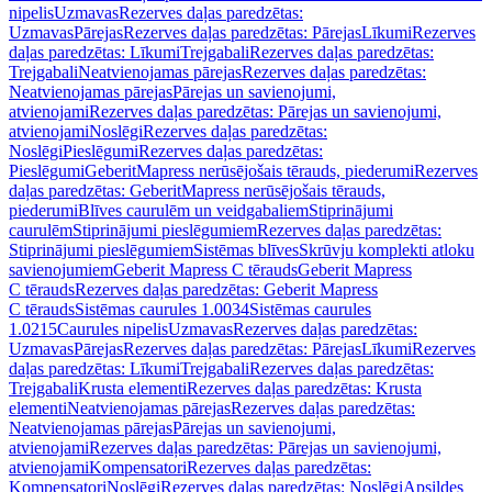
nipelis
Uzmavas
Rezerves daļas paredzētas:
Uzmavas
Pārejas
Rezerves daļas paredzētas: Pārejas
Līkumi
Rezerves
daļas paredzētas: Līkumi
Trejgabali
Rezerves daļas paredzētas:
Trejgabali
Neatvienojamas pārejas
Rezerves daļas paredzētas:
Neatvienojamas pārejas
Pārejas un savienojumi,
atvienojami
Rezerves daļas paredzētas: Pārejas un savienojumi,
atvienojami
Noslēgi
Rezerves daļas paredzētas:
Noslēgi
Pieslēgumi
Rezerves daļas paredzētas:
Pieslēgumi
GeberitMapress nerūsējošais tērauds, piederumi
Rezerves
daļas paredzētas: GeberitMapress nerūsējošais tērauds,
piederumi
Blīves caurulēm un veidgabaliem
Stiprinājumi
caurulēm
Stiprinājumi pieslēgumiem
Rezerves daļas paredzētas:
Stiprinājumi pieslēgumiem
Sistēmas blīves
Skrūvju komplekti atloku
savienojumiem
Geberit Mapress C tērauds
Geberit Mapress
C tērauds
Rezerves daļas paredzētas: Geberit Mapress
C tērauds
Sistēmas caurules 1.0034
Sistēmas caurules
1.0215
Caurules nipelis
Uzmavas
Rezerves daļas paredzētas:
Uzmavas
Pārejas
Rezerves daļas paredzētas: Pārejas
Līkumi
Rezerves
daļas paredzētas: Līkumi
Trejgabali
Rezerves daļas paredzētas:
Trejgabali
Krusta elementi
Rezerves daļas paredzētas: Krusta
elementi
Neatvienojamas pārejas
Rezerves daļas paredzētas:
Neatvienojamas pārejas
Pārejas un savienojumi,
atvienojami
Rezerves daļas paredzētas: Pārejas un savienojumi,
atvienojami
Kompensatori
Rezerves daļas paredzētas:
Kompensatori
Noslēgi
Rezerves daļas paredzētas: Noslēgi
Apsildes