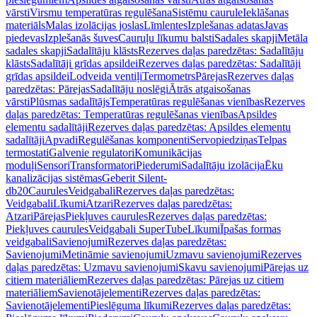
vārsti
Virsmu temperatūras regulēšana
Sistēmu caurule
Ieklāšanas
materiāls
Malas izolācijas joslas
Līmlentes
Izplešanas adatas
Javas
piedevas
Izplešanās šuves
Cauruļu līkumu balsti
Sadales skapji
Metāla
sadales skapji
Sadalītāju klāsts
Rezerves daļas paredzētas: Sadalītāju
klāsts
Sadalītāji grīdas apsildei
Rezerves daļas paredzētas: Sadalītāji
grīdas apsildei
Lodveida ventiļi
Termometrs
Pārejas
Rezerves daļas
paredzētas: Pārejas
Sadalītāju noslēgi
Ātrās atgaisošanas
vārsti
Plūsmas sadalītājs
Temperatūras regulēšanas vienības
Rezerves
daļas paredzētas: Temperatūras regulēšanas vienības
Apsildes
elementu sadalītāji
Rezerves daļas paredzētas: Apsildes elementu
sadalītāji
Apvadi
Regulēšanas komponenti
Servopiedziņas
Telpas
termostati
Galvenie regulatori
Komunikācijas
moduļi
Sensori
Transformatori
Piederumi
Sadalītāju izolācija
Ēku
kanalizācijas sistēmas
Geberit Silent-
db20
Caurules
Veidgabali
Rezerves daļas paredzētas:
Veidgabali
Līkumi
Atzari
Rezerves daļas paredzētas:
Atzari
Pārejas
Piekļuves caurules
Rezerves daļas paredzētas:
Piekļuves caurules
Veidgabali SuperTube
Līkumi
Īpašas formas
veidgabali
Savienojumi
Rezerves daļas paredzētas:
Savienojumi
Metināmie savienojumi
Uzmavu savienojumi
Rezerves
daļas paredzētas: Uzmavu savienojumi
Skavu savienojumi
Pārejas uz
citiem materiāliem
Rezerves daļas paredzētas: Pārejas uz citiem
materiāliem
Savienotājelementi
Rezerves daļas paredzētas:
Savienotājelementi
Pieslēguma līkumi
Rezerves daļas paredzētas: