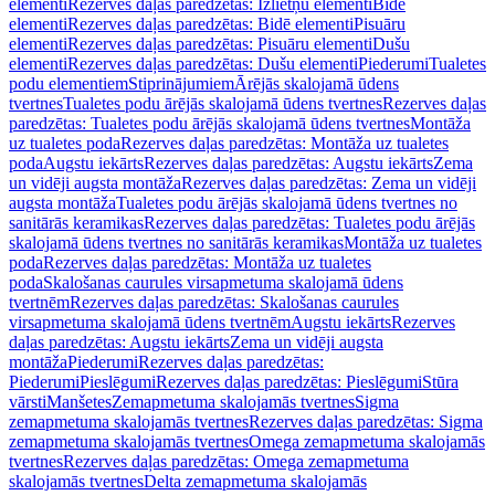
elementi
Rezerves daļas paredzētas: Izlietņu elementi
Bidē
elementi
Rezerves daļas paredzētas: Bidē elementi
Pisuāru
elementi
Rezerves daļas paredzētas: Pisuāru elementi
Dušu
elementi
Rezerves daļas paredzētas: Dušu elementi
Piederumi
Tualetes
podu elementiem
Stiprinājumiem
Ārējās skalojamā ūdens
tvertnes
Tualetes podu ārējās skalojamā ūdens tvertnes
Rezerves daļas
paredzētas: Tualetes podu ārējās skalojamā ūdens tvertnes
Montāža
uz tualetes poda
Rezerves daļas paredzētas: Montāža uz tualetes
poda
Augstu iekārts
Rezerves daļas paredzētas: Augstu iekārts
Zema
un vidēji augsta montāža
Rezerves daļas paredzētas: Zema un vidēji
augsta montāža
Tualetes podu ārējās skalojamā ūdens tvertnes no
sanitārās keramikas
Rezerves daļas paredzētas: Tualetes podu ārējās
skalojamā ūdens tvertnes no sanitārās keramikas
Montāža uz tualetes
poda
Rezerves daļas paredzētas: Montāža uz tualetes
poda
Skalošanas caurules virsapmetuma skalojamā ūdens
tvertnēm
Rezerves daļas paredzētas: Skalošanas caurules
virsapmetuma skalojamā ūdens tvertnēm
Augstu iekārts
Rezerves
daļas paredzētas: Augstu iekārts
Zema un vidēji augsta
montāža
Piederumi
Rezerves daļas paredzētas:
Piederumi
Pieslēgumi
Rezerves daļas paredzētas: Pieslēgumi
Stūra
vārsti
Manšetes
Zemapmetuma skalojamās tvertnes
Sigma
zemapmetuma skalojamās tvertnes
Rezerves daļas paredzētas: Sigma
zemapmetuma skalojamās tvertnes
Omega zemapmetuma skalojamās
tvertnes
Rezerves daļas paredzētas: Omega zemapmetuma
skalojamās tvertnes
Delta zemapmetuma skalojamās