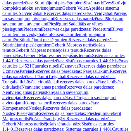
daļas paredzētas: Stiprinājumi pieslēgumiem
Sistēmas blīves
Skrūvju
komplekti atloku savienojumiem
Geberit Volex
Apsildes sistēmu
caurules SL
Veidgabali
Rezerves daļas paredzētas: Veidgabali
Pārejas
un savienojumi, atvienojami
Rezerves daļas paredzētas: Pārejas un
savienojumi, atvienojami
Pieslēgumi
Sadalītājs ar vītnes
pieslēgumu
Piederumi
Rezerves daļas paredzētas: Piederumi
Blīves
caurulēm un veidgabaliem
Pārsegi caurulēm
Stiprinājumi
caurulēm
Stiprinājumi pieslēgumiem
Rezerves daļas paredzētas:
Stiprinājumi pieslēgumiem
Geberit Mapress nerūsējošais
tērauds
Geberit Mapress nerūsējošais tērauds
Rezerves daļas
paredzētas: Geberit Mapress nerūsējošais tērauds
Sistēmas caurules
1.4401
Rezerves daļas paredzētas: Sistēmas caurules 1.4401
Sistēmas
caurules 1.4521
Caurules nipelis
Uzmavas
Rezerves daļas paredzētas:
Uzmavas
Pārejas
Rezerves daļas paredzētas: Pārejas
Līkumi
Rezerves
daļas paredzētas: Līkumi
Trejgabali
Rezerves daļas paredzētas:
Trejgabali
Iebūvēta cirkulācija
Rezerves daļas paredzētas: Iebūvēta
cirkulācija
Neatvienojamas pārejas
Rezerves daļas paredzētas:
Neatvienojamas pārejas
Pārejas un savienojumi,
atvienojami
Rezerves daļas paredzētas: Pārejas un savienojumi,
atvienojami
Kompensatori
Rezerves daļas paredzētas:
Kompensatori
Noslēgi
Rezerves daļas paredzētas:
Noslēgi
Pieslēgumi
Rezerves daļas paredzētas: Pieslēgumi
Geberit
Mapress nerūsējošais tērauds, gāze
Rezerves daļas paredzētas:
Geberit Mapress nerūsējošais tērauds, gāze
Sistēmas caurules
1.4401
Rezerves daļas paredzētas: Sistēmas caurules 1.4401
Caurules