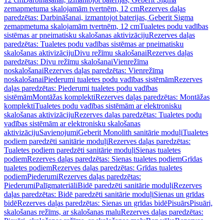
zemapmetuma skalojamām tvertnēm, 12 cm
Rezerves daļas
paredzētas: Darbināšanai, izmantojot baterijas, Geberit Sigma
zemapmetuma skalojamām tvertnēm, 12 cm
Tualetes podu vadības
sistēmas ar pneimatisku skalošanas aktivizāciju
Rezerves daļas
paredzētas: Tualetes podu vadības sistēmas ar pneimatisku
skalošanas aktivizāciju
Divu režīmu skalošanai
Rezerves daļas
paredzētas: Divu režīmu skalošanai
Vienrežīma
noskalošanai
Rezerves daļas paredzētas: Vienrežīma
noskalošanai
Piederumi tualetes podu vadības sistēmām
Rezerves
daļas paredzētas: Piederumi tualetes podu vadības
sistēmām
Montāžas komplekti
Rezerves daļas paredzētas: Montāžas
komplekti
Tualetes podu vadības sistēmām ar elektronisku
skalošanas aktivizāciju
Rezerves daļas paredzētas: Tualetes podu
vadības sistēmām ar elektronisku skalošanas
aktivizāciju
Savienojumi
Geberit Monolith sanitārie moduļi
Tualetes
podiem paredzēti sanitārie moduļi
Rezerves daļas paredzētas:
Tualetes podiem paredzēti sanitārie moduļi
Sienas tualetes
podiem
Rezerves daļas paredzētas: Sienas tualetes podiem
Grīdas
tualetes podiem
Rezerves daļas paredzētas: Grīdas tualetes
podiem
Piederumi
Rezerves daļas paredzētas:
Piederumi
Palīgmateriāli
Bidē paredzēti sanitārie moduļi
Rezerves
daļas paredzētas: Bidē paredzēti sanitārie moduļi
Sienas un grīdas
bidē
Rezerves daļas paredzētas: Sienas un grīdas bidē
Pisuārs
Pisuāri,
skalošanas režīms, ar skalošanas malu
Rezerves daļas paredzētas: