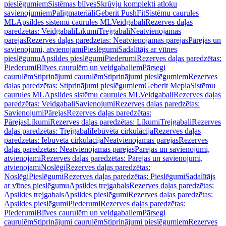
pieslēgumiem
Sistēmas blīves
Skrūvju komplekti atloku
savienojumiem
Palīgmateriāli
Geberit PushFit
Sistēmu caurules
ML
Apsildes sistēmu caurules ML
Veidgabali
Rezerves daļas
paredzētas: Veidgabali
Līkumi
Trejgabali
Neatvienojamas
pārejas
Rezerves daļas paredzētas: Neatvienojamas pārejas
Pārejas un
savienojumi, atvienojami
Pieslēgumi
Sadalītājs ar vītnes
pieslēgumu
Apsildes pieslēgumi
Piederumi
Rezerves daļas paredzētas:
Piederumi
Blīves caurulēm un veidgabaliem
Pārsegi
caurulēm
Stiprinājumi caurulēm
Stiprinājumi pieslēgumiem
Rezerves
daļas paredzētas: Stiprinājumi pieslēgumiem
Geberit Mepla
Sistēmu
caurules ML
Apsildes sistēmu caurules ML
Veidgabali
Rezerves daļas
paredzētas: Veidgabali
Savienojumi
Rezerves daļas paredzētas:
Savienojumi
Pārejas
Rezerves daļas paredzētas:
Pārejas
Līkumi
Rezerves daļas paredzētas: Līkumi
Trejgabali
Rezerves
daļas paredzētas: Trejgabali
Iebūvēta cirkulācija
Rezerves daļas
paredzētas: Iebūvēta cirkulācija
Neatvienojamas pārejas
Rezerves
daļas paredzētas: Neatvienojamas pārejas
Pārejas un savienojumi,
atvienojami
Rezerves daļas paredzētas: Pārejas un savienojumi,
atvienojami
Noslēgi
Rezerves daļas paredzētas:
Noslēgi
Pieslēgumi
Rezerves daļas paredzētas: Pieslēgumi
Sadalītājs
ar vītnes pieslēgumu
Apsildes trejgabals
Rezerves daļas paredzētas:
Apsildes trejgabals
Apsildes pieslēgumi
Rezerves daļas paredzētas:
Apsildes pieslēgumi
Piederumi
Rezerves daļas paredzētas:
Piederumi
Blīves caurulēm un veidgabaliem
Pārsegi
caurulēm
Stiprinājumi caurulēm
Stiprinājumi pieslēgumiem
Rezerves