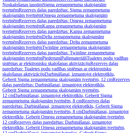
Noskalošanas taustiņi
Sigma zemapmetuma skalojamām
tvertnēm
Rezerves daļas paredzētas: Sigma zemapmetuma
skalojamām tvertnēm
Omega zemapmetuma skalojamām
tvertnēm
Rezerves daļas paredzētas: Omega zemapmetuma
skalojamām tvertnēm
Kappa zemapmetuma skalojamām
tvertnēm
Rezerves daļas paredzētas: Kappa zemapmetuma
skalojamām tvertnēm
Delta zemapmetuma skalojamām
tvertnēm
Rezerves daļas paredzētas: Delta zemapmetuma
skalojamām tvertnēm
Twinline zemapmetuma skalojamām
tvertnēm
Rezerves daļas paredzētas: Twinline zemapmetuma
skalojamām tvertnēm
Piederumi
Palīgmateriāli
Tualetes podu vadības
sistēmas ar elektronisku skalošanas aktivizāciju
Rezerves daļas
paredzētas: Tualetes podu vadības sistēmas ar elektronisku
skalošanas aktivizāciju
Darbināšanai, izmantojot elektrotīklu,
Geberit Sigma zemapmetuma skalojamām tvertnēm, 12 cm
Rezerves
daļas paredzētas: Darbināšanai, izmantojot elektrotīklu,
Geberit Sigma zemapmetuma skalojamām tvertnēm,
12 cm
Darbināšanai, izmantojot elektrotīklu, Geberit Sigma
zemapmetuma skalojamām tvertnēm, 8 cm
Rezerves daļas
paredzētas: Darbināšanai, izmantojot elektrotīklu, Geberit Sigma
zemapmetuma skalojamām tvertnēm, 8 cm
Darbināšanai, izmantojot
elektrotīklu, Geberit Omega zemapmetuma skalojamām tvertnēm,
12 cm
Rezerves daļas paredzētas: Darbināšanai, izmantojot
elektrotīklu, Geberit Omega zemapmetuma skalojamām tvertnēm,
12 cm
Darbināšanai, izmantojot baterijas, Geberit Sigma