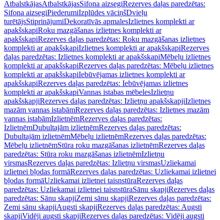
Atbalstkājas
Atbalstkājas
Sifona aizsegi
Rezerves daļas paredzētas:
Sifona aizsegi
Piederumi
Izplūdes vāciņš
Dvieļu
turētājs
Stiprinājumi
Dekoratīvās apmales
Izlietnes komplekti ar
apakšskapi
Roku mazgāšanas izlietnes komplekti ar
apakšskapi
Rezerves daļas paredzētas: Roku mazgāšanas izlietnes
komplekti ar apakšskapi
Izlietnes komplekti ar apakšskapi
Rezerves
daļas paredzētas: Izlietnes komplekti ar apakšskapi
Mēbeļu izlietnes
komplekti ar apakšskapi
Rezerves daļas paredzētas: Mēbeļu izlietnes
komplekti ar apakšskapi
Iebūvējamas izlietnes komplekti ar
apakšskapi
Rezerves daļas paredzētas: Iebūvējamas izlietnes
komplekti ar apakšskapi
Vannas istabas mēbeles
Izlietņu
apakšskapji
Rezerves daļas paredzētas: Izlietņu apakšskapji
Izlietnes
mazām vannas istabām
Rezerves daļas paredzētas: Izlietnes mazām
vannas istabām
Izlietnēm
Rezerves daļas paredzētas:
Izlietnēm
Dubultajām izlietnēm
Rezerves daļas paredzētas:
Dubultajām izlietnēm
Mēbeļu izlietnēm
Rezerves daļas paredzētas:
Mēbeļu izlietnēm
Stūra roku mazgāšanas izlietnēm
Rezerves daļas
paredzētas: Stūra roku mazgāšanas izlietnēm
Izlietņu
virsmas
Rezerves daļas paredzētas: Izlietņu virsmas
Uzliekamai
izlietnei bļodas formā
Rezerves daļas paredzētas: Uzliekamai izlietnei
bļodas formā
Uzliekamai izlietnei taisnstūra
Rezerves daļas
paredzētas: Uzliekamai izlietnei taisnstūra
Sānu skapji
Rezerves daļas
paredzētas: Sānu skapji
Zemi sānu skapji
Rezerves daļas paredzētas:
Zemi sānu skapji
Augsti skapji
Rezerves daļas paredzētas: Augsti
skapji
Vidēji augsti skapji
Rezerves daļas paredzētas: Vidēji augsti