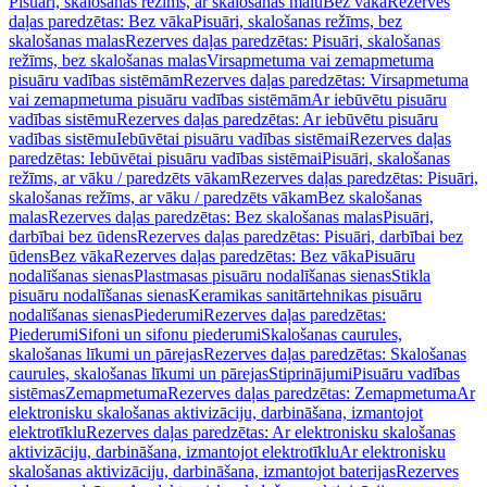
Pisuāri, skalošanas režīms, ar skalošanas malu
Bez vāka
Rezerves
daļas paredzētas: Bez vāka
Pisuāri, skalošanas režīms, bez
skalošanas malas
Rezerves daļas paredzētas: Pisuāri, skalošanas
režīms, bez skalošanas malas
Virsapmetuma vai zemapmetuma
pisuāru vadības sistēmām
Rezerves daļas paredzētas: Virsapmetuma
vai zemapmetuma pisuāru vadības sistēmām
Ar iebūvētu pisuāru
vadības sistēmu
Rezerves daļas paredzētas: Ar iebūvētu pisuāru
vadības sistēmu
Iebūvētai pisuāru vadības sistēmai
Rezerves daļas
paredzētas: Iebūvētai pisuāru vadības sistēmai
Pisuāri, skalošanas
režīms, ar vāku / paredzēts vākam
Rezerves daļas paredzētas: Pisuāri,
skalošanas režīms, ar vāku / paredzēts vākam
Bez skalošanas
malas
Rezerves daļas paredzētas: Bez skalošanas malas
Pisuāri,
darbībai bez ūdens
Rezerves daļas paredzētas: Pisuāri, darbībai bez
ūdens
Bez vāka
Rezerves daļas paredzētas: Bez vāka
Pisuāru
nodalīšanas sienas
Plastmasas pisuāru nodalīšanas sienas
Stikla
pisuāru nodalīšanas sienas
Keramikas sanitārtehnikas pisuāru
nodalīšanas sienas
Piederumi
Rezerves daļas paredzētas:
Piederumi
Sifoni un sifonu piederumi
Skalošanas caurules,
skalošanas līkumi un pārejas
Rezerves daļas paredzētas: Skalošanas
caurules, skalošanas līkumi un pārejas
Stiprinājumi
Pisuāru vadības
sistēmas
Zemapmetuma
Rezerves daļas paredzētas: Zemapmetuma
Ar
elektronisku skalošanas aktivizāciju, darbināšana, izmantojot
elektrotīklu
Rezerves daļas paredzētas: Ar elektronisku skalošanas
aktivizāciju, darbināšana, izmantojot elektrotīklu
Ar elektronisku
skalošanas aktivizāciju, darbināšana, izmantojot baterijas
Rezerves