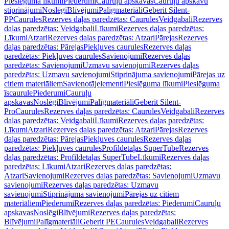
Pieslēguma līkumi
Piederumi
Cauruļu apskavas
Cauruļu apskavu
stiprinājumi
Noslēgi
Blīvējumi
Palīgmateriāli
Geberit Silent-
PP
Caurules
Rezerves daļas paredzētas: Caurules
Veidgabali
Rezerves
daļas paredzētas: Veidgabali
Līkumi
Rezerves daļas paredzētas:
Līkumi
Atzari
Rezerves daļas paredzētas: Atzari
Pārejas
Rezerves
daļas paredzētas: Pārejas
Piekļuves caurules
Rezerves daļas
paredzētas: Piekļuves caurules
Savienojumi
Rezerves daļas
paredzētas: Savienojumi
Uzmavu savienojumi
Rezerves daļas
paredzētas: Uzmavu savienojumi
Stiprinājuma savienojumi
Pārejas uz
citiem materiāliem
Savienotājelementi
Pieslēguma līkumi
Pieslēguma
īscaurule
Piederumi
Cauruļu
apskavas
Noslēgi
Blīvējumi
Palīgmateriāli
Geberit Silent-
Pro
Caurules
Rezerves daļas paredzētas: Caurules
Veidgabali
Rezerves
daļas paredzētas: Veidgabali
Līkumi
Rezerves daļas paredzētas:
Līkumi
Atzari
Rezerves daļas paredzētas: Atzari
Pārejas
Rezerves
daļas paredzētas: Pārejas
Piekļuves caurules
Rezerves daļas
paredzētas: Piekļuves caurules
Profildetaļas SuperTube
Rezerves
daļas paredzētas: Profildetaļas SuperTube
Līkumi
Rezerves daļas
paredzētas: Līkumi
Atzari
Rezerves daļas paredzētas:
Atzari
Savienojumi
Rezerves daļas paredzētas: Savienojumi
Uzmavu
savienojumi
Rezerves daļas paredzētas: Uzmavu
savienojumi
Stiprinājuma savienojumi
Pārejas uz citiem
materiāliem
Piederumi
Rezerves daļas paredzētas: Piederumi
Cauruļu
apskavas
Noslēgi
Blīvējumi
Rezerves daļas paredzētas:
Blīvējumi
Palīgmateriāli
Geberit PE
Caurules
Veidgabali
Rezerves