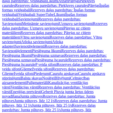
daļas paredzētas: Veidgabali
Līkumi
Atzari
Pārejas
Piekļuves
caurules
Rezerves daļas paredzētas: Piekļuves caurules
Pārejas
Īpašas
formas veidgabali
Rezerves daļas paredzētas: Īpašas formas
veidgabali
Veidgabali SuperTube
Līkumi
Īpašas formas
veidgabali
Savienojumi
Rezerves daļas paredzētas:
Savienojumi
Metināmie savienojumi
Uzmavu savienojumi
Rezerves
daļas paredzētas: Uzmavu savienojumi
Pārejas uz citiem
materiāliem
Rezerves daļas paredzētas: Pārejas uz citiem
materiāliem
Vītņu savienojumi
Rezerves daļas paredzētas: Vītņu
savienojumi
Atloka savienojumi
Atloka
adapteri
Savienotājelementi
Rezerves daļas paredzētas:
Savienotājelementi
Pieslēguma līkumi
Rezerves daļas paredzētas:
Pieslēguma līkumi
Pieslēguma uzmavas
Rezerves daļas paredzētas:
Pieslēguma uzmavas
Pieslēguma īscaurule
Rezerves daļas paredzētas:
Pieslēguma īscaurule
P veida sifoni
Rezerves daļas paredzētas: P
veida sifoni
Gliemežveida sifoni
Rezerves daļas paredzētas:
Gliemežveida sifoni
Piederumi
Cauruļu apskavas
Cauruļu apskavu
stiprinājumi
Balsta skavas
Noslēgi
Blīvējumi
Celtniecības
aizsargelementi
Palīgmateriāli
Kanalizācijas ventilācijas
vārsti
Ventilācijas vārsti
Rezerves daļas paredzētas: Ventilācijas
vārsti
Enerģijas pretvārsti
Geberit Pluvia jumta lietus ūdens
novadīšana
Jumta piltuves
Rezerves daļas paredzētas: Jumta
piltuves
Jumta piltuves, līdz 12 l/s
Rezerves daļas paredzētas: Jumta
piltuves, līdz 12 l/s
Jumta piltuves, līdz 25 l/s
Rezerves daļas
paredzētas: Jumta piltuves, līdz 25 l/s
Jumta piltuves, līdz