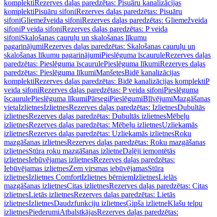
komplekti
Rezerves daļas paredzētas: Pisuāru kanalizācijas
komplekti
Pisuāru sifoni
Rezerves daļas paredzētas: Pisuāru
sifoni
Gliemežveida sifoni
Rezerves daļas paredzētas: Gliemežveida
sifoni
P veida sifoni
Rezerves daļas paredzētas: P veida
sifoni
Skalošanas cauruļu un skalošanas līkumu
pagarinājumi
Rezerves daļas paredzētas: Skalošanas cauruļu un
skalošanas līkumu pagarinājumi
Pieslēguma īscaurule
Rezerves daļas
paredzētas: Pieslēguma īscaurule
Pieslēguma līkumi
Rezerves daļas
paredzētas: Pieslēguma līkumi
Manšetes
Bidē kanalizācijas
komplekti
Rezerves daļas paredzētas: Bidē kanalizācijas komplekti
P
veida sifoni
Rezerves daļas paredzētas: P veida sifoni
Pieslēguma
īscaurule
Pieslēguma līkumi
Pārsegi
Pieslēgumi
Blīvējumi
Mazgāšanas
vieta
Izlietnes
Izlietnes
Rezerves daļas paredzētas: Izlietnes
Dubultās
izlietnes
Rezerves daļas paredzētas: Dubultās izlietnes
Mēbeļu
izlietnes
Rezerves daļas paredzētas: Mēbeļu izlietnes
Uzliekamās
izlietnes
Rezerves daļas paredzētas: Uzliekamās izlietnes
Roku
mazgāšanas izlietnes
Rezerves daļas paredzētas: Roku mazgāšanas
izlietnes
Stūra roku mazgāšanas izlietne
Daļēji iemontētās
izlietnes
Iebūvējamas izlietnes
Rezerves daļas paredzētas:
Iebūvējamas izlietnes
Zem virsmas iebūvējamas
Stūra
izlietnes
Izlietnes Comfort
Izlietnes bērniem
Izlietnes
Lielās
mazgāšanas izlietnes
Citas izlietnes
Rezerves daļas paredzētas: Citas
izlietnes
Lietās izlietnes
Rezerves daļas paredzētas: Lietās
izlietnes
Izlietnes
Daudzfunkciju izlietnes
Ģipša izlietne
Klašu telpu
izlietnes
Piederumi
Atbalstkājas
Rezerves daļas paredzētas: