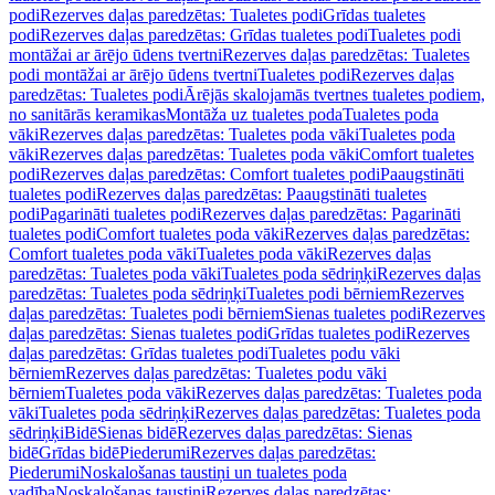
podi
Rezerves daļas paredzētas: Tualetes podi
Grīdas tualetes
podi
Rezerves daļas paredzētas: Grīdas tualetes podi
Tualetes podi
montāžai ar ārējo ūdens tvertni
Rezerves daļas paredzētas: Tualetes
podi montāžai ar ārējo ūdens tvertni
Tualetes podi
Rezerves daļas
paredzētas: Tualetes podi
Ārējās skalojamās tvertnes tualetes podiem,
no sanitārās keramikas
Montāža uz tualetes poda
Tualetes poda
vāki
Rezerves daļas paredzētas: Tualetes poda vāki
Tualetes poda
vāki
Rezerves daļas paredzētas: Tualetes poda vāki
Comfort tualetes
podi
Rezerves daļas paredzētas: Comfort tualetes podi
Paaugstināti
tualetes podi
Rezerves daļas paredzētas: Paaugstināti tualetes
podi
Pagarināti tualetes podi
Rezerves daļas paredzētas: Pagarināti
tualetes podi
Comfort tualetes poda vāki
Rezerves daļas paredzētas:
Comfort tualetes poda vāki
Tualetes poda vāki
Rezerves daļas
paredzētas: Tualetes poda vāki
Tualetes poda sēdriņķi
Rezerves daļas
paredzētas: Tualetes poda sēdriņķi
Tualetes podi bērniem
Rezerves
daļas paredzētas: Tualetes podi bērniem
Sienas tualetes podi
Rezerves
daļas paredzētas: Sienas tualetes podi
Grīdas tualetes podi
Rezerves
daļas paredzētas: Grīdas tualetes podi
Tualetes podu vāki
bērniem
Rezerves daļas paredzētas: Tualetes podu vāki
bērniem
Tualetes poda vāki
Rezerves daļas paredzētas: Tualetes poda
vāki
Tualetes poda sēdriņķi
Rezerves daļas paredzētas: Tualetes poda
sēdriņķi
Bidē
Sienas bidē
Rezerves daļas paredzētas: Sienas
bidē
Grīdas bidē
Piederumi
Rezerves daļas paredzētas:
Piederumi
Noskalošanas taustiņi un tualetes poda
vadība
Noskalošanas taustiņi
Rezerves daļas paredzētas: