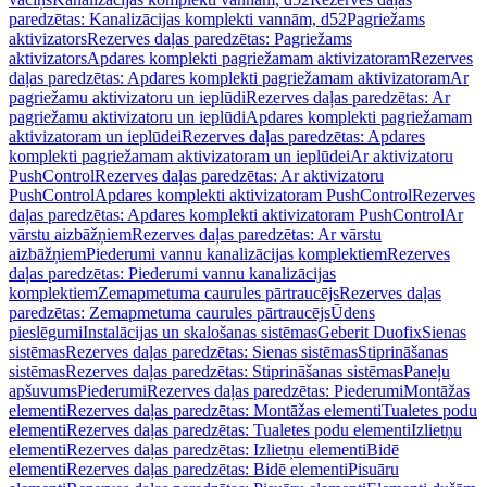
paredzētas: Kanalizācijas komplekti vannām, d52
Pagriežams
aktivizators
Rezerves daļas paredzētas: Pagriežams
aktivizators
Apdares komplekti pagriežamam aktivizatoram
Rezerves
daļas paredzētas: Apdares komplekti pagriežamam aktivizatoram
Ar
pagriežamu aktivizatoru un ieplūdi
Rezerves daļas paredzētas: Ar
pagriežamu aktivizatoru un ieplūdi
Apdares komplekti pagriežamam
aktivizatoram un ieplūdei
Rezerves daļas paredzētas: Apdares
komplekti pagriežamam aktivizatoram un ieplūdei
Ar aktivizatoru
PushControl
Rezerves daļas paredzētas: Ar aktivizatoru
PushControl
Apdares komplekti aktivizatoram PushControl
Rezerves
daļas paredzētas: Apdares komplekti aktivizatoram PushControl
Ar
vārstu aizbāžņiem
Rezerves daļas paredzētas: Ar vārstu
aizbāžņiem
Piederumi vannu kanalizācijas komplektiem
Rezerves
daļas paredzētas: Piederumi vannu kanalizācijas
komplektiem
Zemapmetuma caurules pārtraucējs
Rezerves daļas
paredzētas: Zemapmetuma caurules pārtraucējs
Ūdens
pieslēgumi
Instalācijas un skalošanas sistēmas
Geberit Duofix
Sienas
sistēmas
Rezerves daļas paredzētas: Sienas sistēmas
Stiprināšanas
sistēmas
Rezerves daļas paredzētas: Stiprināšanas sistēmas
Paneļu
apšuvums
Piederumi
Rezerves daļas paredzētas: Piederumi
Montāžas
elementi
Rezerves daļas paredzētas: Montāžas elementi
Tualetes podu
elementi
Rezerves daļas paredzētas: Tualetes podu elementi
Izlietņu
elementi
Rezerves daļas paredzētas: Izlietņu elementi
Bidē
elementi
Rezerves daļas paredzētas: Bidē elementi
Pisuāru