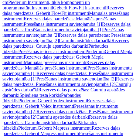
cm
Piederumi
Instrumenti, tīkla komponenti un
programmatūra
Instrumenti
Geberit FlowFit instrumenti
Rezerves
daļas paredzētas: Geberit FlowFit instrumenti
Manuālās presēšanas
instrumenti
Rezerves daļas paredzētas: Manuālās presēšanas
instrumenti
Presēšanas instrumentu savietojamība [1]
Rezerves daļas
paredzētas: Presēšanas instrumentu savietojamība [1]
Presēšanas
instrumentu savietojamība [2]
Rezerves daļas paredzētas: Presēšanas
instrumentu savietojamība [2]
Cauruļu apstrādes darbarīki
Rezerves
daļas paredzētas: Cauruļu apstrādes darbarīki
Pārbaudes
līdzeklis
Presēšanas ierīces ar instrumentiem
Piederumi
Geberit Mepla
instrumenti
Rezerves daļas paredzētas: Geberit Mepla
instrumenti
Manuālās presēšanas instrumenti
Rezerves daļas
paredzētas: Manuālās presēšanas instrumenti
Presēšanas instrumentu
savienojamība [1]
Rezerves daļas paredzētas: Presēšanas instrumentu
savienojamība [1]
Presēšanas instrumentu savienojamība [2]
Rezerves
daļas paredzētas: Presēšanas instrumentu savienojamība [2]
Cauruļu
apstrādes darbarīki
Rezerves daļas paredzētas: Cauruļu apstrādes
darbarīki
Spiediena testa korķis
Pārbaudes
līdzeklis
Piederumi
Geberit Volex instrumenti
Rezerves daļas
paredzētas: Geberit Volex instrumenti
Presēšanas instrumentu
savienojamība [2]
Rezerves daļas paredzētas: Presēšanas instrumentu
savienojamība [2]
Cauruļu apstrādes darbarīki
Rezerves daļas
paredzētas: Cauruļu apstrādes darbarīki
Pārbaudes
līdzeklis
Piederumi
Geberit Mapress instrumenti
Rezerves daļas
paredzētas: Geberit Mapress instrumenti
Presēšanas instrumentu