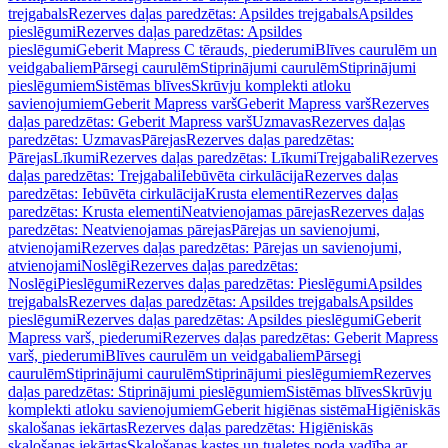
trejgabals
Rezerves daļas paredzētas: Apsildes trejgabals
Apsildes
pieslēgumi
Rezerves daļas paredzētas: Apsildes
pieslēgumi
Geberit Mapress C tērauds, piederumi
Blīves caurulēm un
veidgabaliem
Pārsegi caurulēm
Stiprinājumi caurulēm
Stiprinājumi
pieslēgumiem
Sistēmas blīves
Skrūvju komplekti atloku
savienojumiem
Geberit Mapress varš
Geberit Mapress varš
Rezerves
daļas paredzētas: Geberit Mapress varš
Uzmavas
Rezerves daļas
paredzētas: Uzmavas
Pārejas
Rezerves daļas paredzētas:
Pārejas
Līkumi
Rezerves daļas paredzētas: Līkumi
Trejgabali
Rezerves
daļas paredzētas: Trejgabali
Iebūvēta cirkulācija
Rezerves daļas
paredzētas: Iebūvēta cirkulācija
Krusta elementi
Rezerves daļas
paredzētas: Krusta elementi
Neatvienojamas pārejas
Rezerves daļas
paredzētas: Neatvienojamas pārejas
Pārejas un savienojumi,
atvienojami
Rezerves daļas paredzētas: Pārejas un savienojumi,
atvienojami
Noslēgi
Rezerves daļas paredzētas:
Noslēgi
Pieslēgumi
Rezerves daļas paredzētas: Pieslēgumi
Apsildes
trejgabals
Rezerves daļas paredzētas: Apsildes trejgabals
Apsildes
pieslēgumi
Rezerves daļas paredzētas: Apsildes pieslēgumi
Geberit
Mapress varš, piederumi
Rezerves daļas paredzētas: Geberit Mapress
varš, piederumi
Blīves caurulēm un veidgabaliem
Pārsegi
caurulēm
Stiprinājumi caurulēm
Stiprinājumi pieslēgumiem
Rezerves
daļas paredzētas: Stiprinājumi pieslēgumiem
Sistēmas blīves
Skrūvju
komplekti atloku savienojumiem
Geberit higiēnas sistēma
Higiēniskās
skalošanas iekārtas
Rezerves daļas paredzētas: Higiēniskās
skalošanas iekārtas
Skalošanas kastes un tualetes poda vadība ar