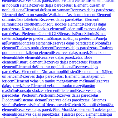
elementi
Rezerves daļas paredzētas: Pisuāru elementi
Elementi dušām
ar noplūdi sienā
Rezerves daļas paredzētas: Elementi dušām ar
noplūdi sienā
Elementi dušām un vannām
Rezerves daļas paredzētas:
Elementi dušām un vannām
Walk-in dušas sienu elementi
Elementi
saimniecības izlietnēm
Rezerves daļas paredzētas: Elementi
saimniecības izlietnēm
Konsoļu slodzes elementi
Rezerves daļas
paredzētas: Konsoļu slodzes elementi
Piederumi
Rezerves daļas
paredzētas: Piederumi
Geberit GIS
Sienas sistēmas
Stiprināšanas
sistēmas
Sagatavju piederumi
Skaņas izolācijas piederumi
Paneļu
apšuvums
Montāžas elementi
Rezerves daļas paredzētas: Montāžas
elementi
Tualetes podu elementi
Rezerves daļas paredzētas: Tualetes
podu elementi
Izlietņu elementi
Rezerves daļas paredzētas: Izlietņu
elementi
Bidē elementi
Rezerves daļas paredzētas: Bidē
elementi
Pisuāru elementi
Rezerves daļas paredzētas: Pisuāru
elementi
Elementi dušām arar noplūdi sienā
Rezerves daļas
paredzētas: Elementi dušām arar noplūdi sienā
Elementi maisītājiem
un ierīcēm
Rezerves daļas paredzētas: Elementi maisītājiem un
ierīcēm
Elementi veļas un trauku mazgājamām mašīnām
Rezerves
daļas paredzētas: Elementi veļas un trauku mazgājamām
mašīnām
Konsoļu slodzes elementi
Piederumi
Rezerves daļas
paredzētas: Piederumi
Piederumi
Rezerves daļas paredzētas:
Piederumi
Sistēmas sienām
Rezerves daļas paredzētas: Sistēmas
sienām
Padeves sistēmām
Ūdens novadei
Geberit Kombifix
Montāžas
elementi
Rezerves daļas paredzētas: Montāžas elementi
Tualetes podu
elementi
Rezerves daļas paredzētas: Tualetes podu elementi
Izlietņu