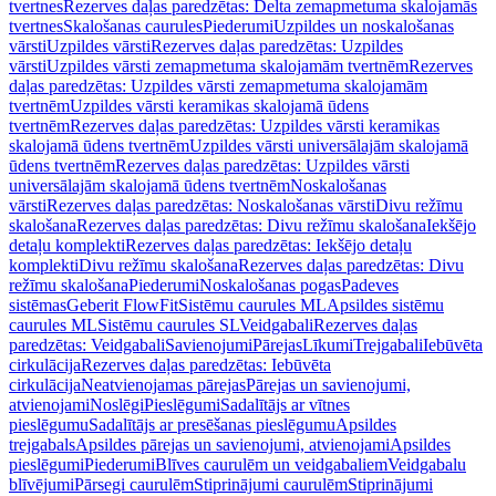
tvertnes
Rezerves daļas paredzētas: Delta zemapmetuma skalojamās
tvertnes
Skalošanas caurules
Piederumi
Uzpildes un noskalošanas
vārsti
Uzpildes vārsti
Rezerves daļas paredzētas: Uzpildes
vārsti
Uzpildes vārsti zemapmetuma skalojamām tvertnēm
Rezerves
daļas paredzētas: Uzpildes vārsti zemapmetuma skalojamām
tvertnēm
Uzpildes vārsti keramikas skalojamā ūdens
tvertnēm
Rezerves daļas paredzētas: Uzpildes vārsti keramikas
skalojamā ūdens tvertnēm
Uzpildes vārsti universālajām skalojamā
ūdens tvertnēm
Rezerves daļas paredzētas: Uzpildes vārsti
universālajām skalojamā ūdens tvertnēm
Noskalošanas
vārsti
Rezerves daļas paredzētas: Noskalošanas vārsti
Divu režīmu
skalošana
Rezerves daļas paredzētas: Divu režīmu skalošana
Iekšējo
detaļu komplekti
Rezerves daļas paredzētas: Iekšējo detaļu
komplekti
Divu režīmu skalošana
Rezerves daļas paredzētas: Divu
režīmu skalošana
Piederumi
Noskalošanas pogas
Padeves
sistēmas
Geberit FlowFit
Sistēmu caurules ML
Apsildes sistēmu
caurules ML
Sistēmu caurules SL
Veidgabali
Rezerves daļas
paredzētas: Veidgabali
Savienojumi
Pārejas
Līkumi
Trejgabali
Iebūvēta
cirkulācija
Rezerves daļas paredzētas: Iebūvēta
cirkulācija
Neatvienojamas pārejas
Pārejas un savienojumi,
atvienojami
Noslēgi
Pieslēgumi
Sadalītājs ar vītnes
pieslēgumu
Sadalītājs ar presēšanas pieslēgumu
Apsildes
trejgabals
Apsildes pārejas un savienojumi, atvienojami
Apsildes
pieslēgumi
Piederumi
Blīves caurulēm un veidgabaliem
Veidgabalu
blīvējumi
Pārsegi caurulēm
Stiprinājumi caurulēm
Stiprinājumi