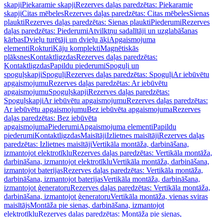
skapji
Piekaramie skapji
Rezerves daļas paredzētas: Piekaramie
skapji
Citas mēbeles
Rezerves daļas paredzētas: Citas mēbeles
Sienas
plaukti
Rezerves daļas paredzētas: Sienas plaukti
Piederumi
Rezerves
daļas paredzētas: Piederumi
Atvilktņu sadalītāji un uzglabāšanas
kārbas
Dvieļu turētāji un dvieļu āķi
Apgaismojuma
elementi
Rokturi
Kāju komplekti
Magnētiskās
plāksnes
Kontaktligzdas
Rezerves daļas paredzētas:
Kontaktligzdas
Papildu piederumi
Spoguļi un
spoguļskapji
Spoguļi
Rezerves daļas paredzētas: Spoguļi
Ar iebūvētu
apgaismojumu
Rezerves daļas paredzētas: Ar iebūvētu
apgaismojumu
Spoguļskapji
Rezerves daļas paredzētas:
Spoguļskapji
Ar iebūvētu apgaismojumu
Rezerves daļas paredzētas:
Ar iebūvētu apgaismojumu
Bez iebūvēta apgaismojuma
Rezerves
daļas paredzētas: Bez iebūvēta
apgaismojuma
Piederumi
Apgaismojuma elementi
Papildu
piederumi
Kontaktligzdas
Maisītāji
Izlietnes maisītāji
Rezerves daļas
paredzētas: Izlietnes maisītāji
Vertikāla montāža, darbināšana,
izmantojot elektrotīklu
Rezerves daļas paredzētas: Vertikāla montāža,
darbināšana, izmantojot elektrotīklu
Vertikāla montāža, darbināšana,
izmantojot baterijas
Rezerves daļas paredzētas: Vertikāla montāža,
darbināšana, izmantojot baterijas
Vertikāla montāža, darbināšana,
izmantojot ģeneratoru
Rezerves daļas paredzētas: Vertikāla montāža,
darbināšana, izmantojot ģeneratoru
Vertikāla montāža, vienas sviras
maisītājs
Montāža pie sienas, darbināšana, izmantojot
elektrotīklu
Rezerves daļas paredzētas: Montāža pie sienas,