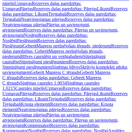
nipelis
Uzmavas
Rezerves daļas paredzētas:
Uzmavas
Pārejas
Rezerves daļas paredzētas: Pārejas
Līkumi
Rezerves
daļas paredzētas: Līkumi
Trejgabali
Rezerves daļas paredzētas:
Trejgabali
Neatvienojamas pārejas
Rezerves daļas paredzētas:
Neatvienojamas pārejas
Pārejas un savienojumi,
atvienojami
Rezerves daļas paredzētas: Pārejas un savienojumi,
atvienojami
Noslēgi
Rezerves daļas paredzētas:
Noslēgi
Pieslēgumi
Rezerves daļas paredzētas:
Pieslēgumi
GeberitMapress nerūsējošais tērauds, piederumi
Rezerves
daļas paredzētas: GeberitMapress nerūsējošais tērauds,
piederumi
Blīves caurulēm un veidgabaliem
Stiprinājumi
caurulēm
Stiprinājumi pieslēgumiem
Rezerves daļas paredzētas:
Stiprinājumi pieslēgumiem
Sistēmas blīves
Skrūvju komplekti atloku
savienojumiem
Geberit Mapress C tērauds
Geberit Mapress
C tērauds
Rezerves daļas paredzētas: Geberit Mapress
C tērauds
Sistēmas caurules 1.0034
Sistēmas caurules
1.0215
Caurules nipelis
Uzmavas
Rezerves daļas paredzētas:
Uzmavas
Pārejas
Rezerves daļas paredzētas: Pārejas
Līkumi
Rezerves
daļas paredzētas: Līkumi
Trejgabali
Rezerves daļas paredzētas:
Trejgabali
Krusta elementi
Rezerves daļas paredzētas: Krusta
elementi
Neatvienojamas pārejas
Rezerves daļas paredzētas:
Neatvienojamas pārejas
Pārejas un savienojumi,
atvienojami
Rezerves daļas paredzētas: Pārejas un savienojumi,
atvienojami
Kompensatori
Rezerves daļas paredzētas:
Kompensatori
Noslēgi
Rezerves daļas paredzētas: Noslēgi
Apsildes