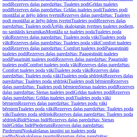
podi
Rezerves daļas paredzētas: Tualetes podi
Grīdas tualetes
podi
Rezerves daļas paredzētas: Grīdas tualetes podi
Tualetes podi
montāžai ar ārējo ūdens tvertni
Rezerves daļas paredzētas: Tualetes
podi montāžai ar ārējo ūdens tvertni
Tualetes podi
Rezerves daļas
paredzētas: Tualetes podi
Ārējās skalojamās tvertnes tualetes podiem,
no sanitārās keramikas
Montāža uz tualetes poda
Tualetes poda
vāki
Rezerves daļas paredzētas: Tualetes poda vāki
Tualetes poda
vāki
Rezerves daļas paredzētas: Tualetes poda vāki
Comfort tualetes
podi
Rezerves daļas paredzētas: Comfort tualetes podi
Paaugstināti
tualetes podi
Rezerves daļas paredzētas: Paaugstināti tualetes
podi
Pagarināti tualetes podi
Rezerves daļas paredzētas: Pagarināti
tualetes podi
Comfort tualetes poda vāki
Rezerves daļas paredzētas:
Comfort tualetes poda vāki
Tualetes poda vāki
Rezerves daļas
paredzētas: Tualetes poda vāki
Tualetes poda sēdriņķi
Rezerves daļas
paredzētas: Tualetes poda sēdriņķi
Tualetes podi bērniem
Rezerves
daļas paredzētas: Tualetes podi bērniem
Sienas tualetes podi
Rezerves
daļas paredzētas: Sienas tualetes podi
Grīdas tualetes podi
Rezerves
daļas paredzētas: Grīdas tualetes podi
Tualetes podu vāki
bērniem
Rezerves daļas paredzētas: Tualetes podu vāki
bērniem
Tualetes poda vāki
Rezerves daļas paredzētas: Tualetes poda
vāki
Tualetes poda sēdriņķi
Rezerves daļas paredzētas: Tualetes poda
sēdriņķi
Bidē
Sienas bidē
Rezerves daļas paredzētas: Sienas
bidē
Grīdas bidē
Piederumi
Rezerves daļas paredzētas:
Piederumi
Noskalošanas taustiņi un tualetes poda
vadība
Noskalošanas taustiņi
Rezerves daļas paredzētas: