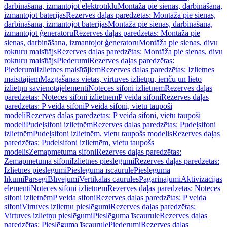
darbināšana, izmantojot elektrotīklu
Montāža pie sienas, darbināšana,
izmantojot baterijas
Rezerves daļas paredzētas: Montāža pie sienas,
darbināšana, izmantojot baterijas
Montāža pie sienas, darbināšana,
izmantojot ģeneratoru
Rezerves daļas paredzētas: Montāža pie
sienas, darbināšana, izmantojot ģeneratoru
Montāža pie sienas, divu
rokturu maisītājs
Rezerves daļas paredzētas: Montāža pie sienas, divu
rokturu maisītājs
Piederumi
Rezerves daļas paredzētas:
Piederumi
Izlietnes maisītājiem
Rezerves daļas paredzētas: Izlietnes
maisītājiem
Mazgāšanas vietas, virtuves izlietņu, ierīču un lieto
izlietņu savienotājelementi
Noteces sifoni izlietnēm
Rezerves daļas
paredzētas: Noteces sifoni izlietnēm
P veida sifoni
Rezerves daļas
paredzētas: P veida sifoni
P veida sifoni, vietu taupoši
modeļi
Rezerves daļas paredzētas: P veida sifoni, vietu taupoši
modeļi
Pudeļsifoni izlietnēm
Rezerves daļas paredzētas: Pudeļsifoni
izlietnēm
Pudeļsifoni izlietnēm, vietu taupošs modelis
Rezerves daļas
paredzētas: Pudeļsifoni izlietnēm, vietu taupošs
modelis
Zemapmetuma sifoni
Rezerves daļas paredzētas:
Zemapmetuma sifoni
Izlietnes pieslēgumi
Rezerves daļas paredzētas:
Izlietnes pieslēgumi
Pieslēguma īscaurule
Pieslēguma
līkumi
Pārsegi
Blīvējumi
Vertikālās caurules
Pagarinājumi
Aktivizācijas
elementi
Noteces sifoni izlietnēm
Rezerves daļas paredzētas: Noteces
sifoni izlietnēm
P veida sifoni
Rezerves daļas paredzētas: P veida
sifoni
Virtuves izlietņu pieslēgumi
Rezerves daļas paredzētas:
Virtuves izlietņu pieslēgumi
Pieslēguma īscaurule
Rezerves daļas
paredzētas: Pieslēguma īscaurule
Piederumi
Rezerves daļas