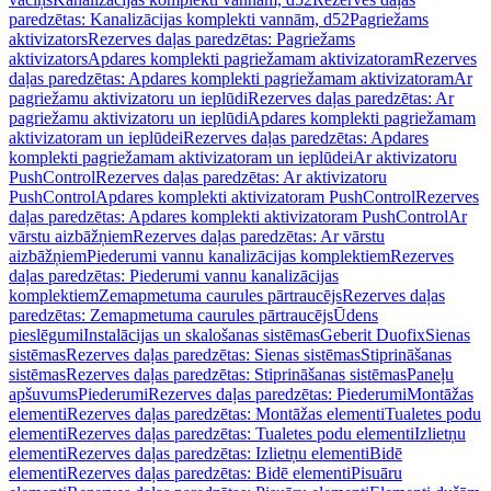
paredzētas: Kanalizācijas komplekti vannām, d52
Pagriežams
aktivizators
Rezerves daļas paredzētas: Pagriežams
aktivizators
Apdares komplekti pagriežamam aktivizatoram
Rezerves
daļas paredzētas: Apdares komplekti pagriežamam aktivizatoram
Ar
pagriežamu aktivizatoru un ieplūdi
Rezerves daļas paredzētas: Ar
pagriežamu aktivizatoru un ieplūdi
Apdares komplekti pagriežamam
aktivizatoram un ieplūdei
Rezerves daļas paredzētas: Apdares
komplekti pagriežamam aktivizatoram un ieplūdei
Ar aktivizatoru
PushControl
Rezerves daļas paredzētas: Ar aktivizatoru
PushControl
Apdares komplekti aktivizatoram PushControl
Rezerves
daļas paredzētas: Apdares komplekti aktivizatoram PushControl
Ar
vārstu aizbāžņiem
Rezerves daļas paredzētas: Ar vārstu
aizbāžņiem
Piederumi vannu kanalizācijas komplektiem
Rezerves
daļas paredzētas: Piederumi vannu kanalizācijas
komplektiem
Zemapmetuma caurules pārtraucējs
Rezerves daļas
paredzētas: Zemapmetuma caurules pārtraucējs
Ūdens
pieslēgumi
Instalācijas un skalošanas sistēmas
Geberit Duofix
Sienas
sistēmas
Rezerves daļas paredzētas: Sienas sistēmas
Stiprināšanas
sistēmas
Rezerves daļas paredzētas: Stiprināšanas sistēmas
Paneļu
apšuvums
Piederumi
Rezerves daļas paredzētas: Piederumi
Montāžas
elementi
Rezerves daļas paredzētas: Montāžas elementi
Tualetes podu
elementi
Rezerves daļas paredzētas: Tualetes podu elementi
Izlietņu
elementi
Rezerves daļas paredzētas: Izlietņu elementi
Bidē
elementi
Rezerves daļas paredzētas: Bidē elementi
Pisuāru