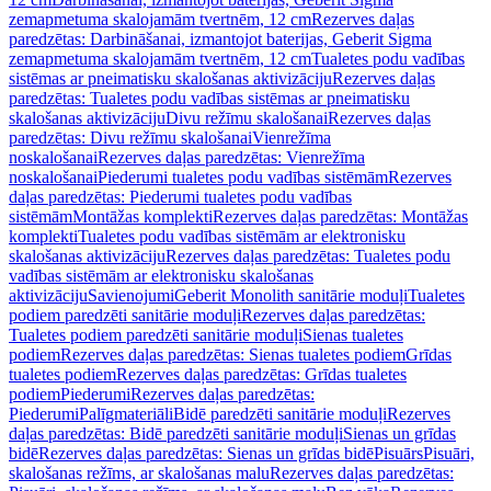
zemapmetuma skalojamām tvertnēm, 12 cm
Rezerves daļas
paredzētas: Darbināšanai, izmantojot baterijas, Geberit Sigma
zemapmetuma skalojamām tvertnēm, 12 cm
Tualetes podu vadības
sistēmas ar pneimatisku skalošanas aktivizāciju
Rezerves daļas
paredzētas: Tualetes podu vadības sistēmas ar pneimatisku
skalošanas aktivizāciju
Divu režīmu skalošanai
Rezerves daļas
paredzētas: Divu režīmu skalošanai
Vienrežīma
noskalošanai
Rezerves daļas paredzētas: Vienrežīma
noskalošanai
Piederumi tualetes podu vadības sistēmām
Rezerves
daļas paredzētas: Piederumi tualetes podu vadības
sistēmām
Montāžas komplekti
Rezerves daļas paredzētas: Montāžas
komplekti
Tualetes podu vadības sistēmām ar elektronisku
skalošanas aktivizāciju
Rezerves daļas paredzētas: Tualetes podu
vadības sistēmām ar elektronisku skalošanas
aktivizāciju
Savienojumi
Geberit Monolith sanitārie moduļi
Tualetes
podiem paredzēti sanitārie moduļi
Rezerves daļas paredzētas:
Tualetes podiem paredzēti sanitārie moduļi
Sienas tualetes
podiem
Rezerves daļas paredzētas: Sienas tualetes podiem
Grīdas
tualetes podiem
Rezerves daļas paredzētas: Grīdas tualetes
podiem
Piederumi
Rezerves daļas paredzētas:
Piederumi
Palīgmateriāli
Bidē paredzēti sanitārie moduļi
Rezerves
daļas paredzētas: Bidē paredzēti sanitārie moduļi
Sienas un grīdas
bidē
Rezerves daļas paredzētas: Sienas un grīdas bidē
Pisuārs
Pisuāri,
skalošanas režīms, ar skalošanas malu
Rezerves daļas paredzētas: