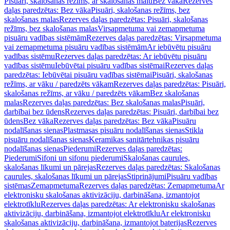
Pisuāri, skalošanas režīms, ar skalošanas malu
Bez vāka
Rezerves
daļas paredzētas: Bez vāka
Pisuāri, skalošanas režīms, bez
skalošanas malas
Rezerves daļas paredzētas: Pisuāri, skalošanas
režīms, bez skalošanas malas
Virsapmetuma vai zemapmetuma
pisuāru vadības sistēmām
Rezerves daļas paredzētas: Virsapmetuma
vai zemapmetuma pisuāru vadības sistēmām
Ar iebūvētu pisuāru
vadības sistēmu
Rezerves daļas paredzētas: Ar iebūvētu pisuāru
vadības sistēmu
Iebūvētai pisuāru vadības sistēmai
Rezerves daļas
paredzētas: Iebūvētai pisuāru vadības sistēmai
Pisuāri, skalošanas
režīms, ar vāku / paredzēts vākam
Rezerves daļas paredzētas: Pisuāri,
skalošanas režīms, ar vāku / paredzēts vākam
Bez skalošanas
malas
Rezerves daļas paredzētas: Bez skalošanas malas
Pisuāri,
darbībai bez ūdens
Rezerves daļas paredzētas: Pisuāri, darbībai bez
ūdens
Bez vāka
Rezerves daļas paredzētas: Bez vāka
Pisuāru
nodalīšanas sienas
Plastmasas pisuāru nodalīšanas sienas
Stikla
pisuāru nodalīšanas sienas
Keramikas sanitārtehnikas pisuāru
nodalīšanas sienas
Piederumi
Rezerves daļas paredzētas:
Piederumi
Sifoni un sifonu piederumi
Skalošanas caurules,
skalošanas līkumi un pārejas
Rezerves daļas paredzētas: Skalošanas
caurules, skalošanas līkumi un pārejas
Stiprinājumi
Pisuāru vadības
sistēmas
Zemapmetuma
Rezerves daļas paredzētas: Zemapmetuma
Ar
elektronisku skalošanas aktivizāciju, darbināšana, izmantojot
elektrotīklu
Rezerves daļas paredzētas: Ar elektronisku skalošanas
aktivizāciju, darbināšana, izmantojot elektrotīklu
Ar elektronisku
skalošanas aktivizāciju, darbināšana, izmantojot baterijas
Rezerves