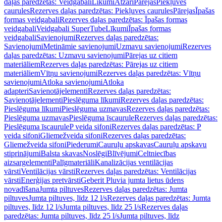
daļas paredzētas: Veidgabali
Līkumi
Atzari
Pārejas
Piekļuves
caurules
Rezerves daļas paredzētas: Piekļuves caurules
Pārejas
Īpašas
formas veidgabali
Rezerves daļas paredzētas: Īpašas formas
veidgabali
Veidgabali SuperTube
Līkumi
Īpašas formas
veidgabali
Savienojumi
Rezerves daļas paredzētas:
Savienojumi
Metināmie savienojumi
Uzmavu savienojumi
Rezerves
daļas paredzētas: Uzmavu savienojumi
Pārejas uz citiem
materiāliem
Rezerves daļas paredzētas: Pārejas uz citiem
materiāliem
Vītņu savienojumi
Rezerves daļas paredzētas: Vītņu
savienojumi
Atloka savienojumi
Atloka
adapteri
Savienotājelementi
Rezerves daļas paredzētas:
Savienotājelementi
Pieslēguma līkumi
Rezerves daļas paredzētas:
Pieslēguma līkumi
Pieslēguma uzmavas
Rezerves daļas paredzētas:
Pieslēguma uzmavas
Pieslēguma īscaurule
Rezerves daļas paredzētas:
Pieslēguma īscaurule
P veida sifoni
Rezerves daļas paredzētas: P
veida sifoni
Gliemežveida sifoni
Rezerves daļas paredzētas:
Gliemežveida sifoni
Piederumi
Cauruļu apskavas
Cauruļu apskavu
stiprinājumi
Balsta skavas
Noslēgi
Blīvējumi
Celtniecības
aizsargelementi
Palīgmateriāli
Kanalizācijas ventilācijas
vārsti
Ventilācijas vārsti
Rezerves daļas paredzētas: Ventilācijas
vārsti
Enerģijas pretvārsti
Geberit Pluvia jumta lietus ūdens
novadīšana
Jumta piltuves
Rezerves daļas paredzētas: Jumta
piltuves
Jumta piltuves, līdz 12 l/s
Rezerves daļas paredzētas: Jumta
piltuves, līdz 12 l/s
Jumta piltuves, līdz 25 l/s
Rezerves daļas
paredzētas: Jumta piltuves, līdz 25 l/s
Jumta piltuves, līdz