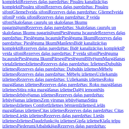
komplekti
Rezerves daļas paredzētas: Pisuāru kanalizācijas
komplekti
Pisuāru sifoni
Rezerves daļas paredzētas: Pisuāru
sifoni
Gliemežveida sifoni
Rezerves daļas paredzētas: Gliemežveida
sifoni
P veida sifoni
Rezerves daļas paredzētas: P veida
sifoni
Skalošanas cauruļu un skalošanas līkumu
pagarinājumi
Rezerves daļas paredzētas: Skalošanas cauruļu un
skalošanas līkumu pagarinājumi
Pieslēguma īscaurule
Rezerves daļas
paredzētas: Pieslēguma īscaurule
Pieslēguma līkumi
Rezerves daļas
paredzētas: Pieslēguma līkumi
Manšetes
Bidē kanalizācijas
komplekti
Rezerves daļas paredzētas: Bidē kanalizācijas komplekti
P
veida sifoni
Rezerves daļas paredzētas: P veida sifoni
Pieslēguma
īscaurule
Pieslēguma līkumi
Pārsegi
Pieslēgumi
Blīvējumi
Mazgāšanas
vieta
Izlietnes
Izlietnes
Rezerves daļas paredzētas: Izlietnes
Dubultās
izlietnes
Rezerves daļas paredzētas: Dubultās izlietnes
Mēbeļu
izlietnes
Rezerves daļas paredzētas: Mēbeļu izlietnes
Uzliekamās
izlietnes
Rezerves daļas paredzētas: Uzliekamās izlietnes
Roku
mazgāšanas izlietnes
Rezerves daļas paredzētas: Roku mazgāšanas
izlietnes
Stūra roku mazgāšanas izlietne
Daļēji iemontētās
izlietnes
Iebūvējamas izlietnes
Rezerves daļas paredzētas:
Iebūvējamas izlietnes
Zem virsmas iebūvējamas
Stūra
izlietnes
Izlietnes Comfort
Izlietnes bērniem
Izlietnes
Lielās
mazgāšanas izlietnes
Citas izlietnes
Rezerves daļas paredzētas: Citas
izlietnes
Lietās izlietnes
Rezerves daļas paredzētas: Lietās
izlietnes
Izlietnes
Daudzfunkciju izlietnes
Ģipša izlietne
Klašu telpu
izlietnes
Piederumi
Atbalstkājas
Rezerves daļas paredzētas: