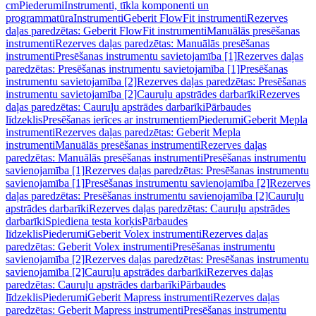
cm
Piederumi
Instrumenti, tīkla komponenti un
programmatūra
Instrumenti
Geberit FlowFit instrumenti
Rezerves
daļas paredzētas: Geberit FlowFit instrumenti
Manuālās presēšanas
instrumenti
Rezerves daļas paredzētas: Manuālās presēšanas
instrumenti
Presēšanas instrumentu savietojamība [1]
Rezerves daļas
paredzētas: Presēšanas instrumentu savietojamība [1]
Presēšanas
instrumentu savietojamība [2]
Rezerves daļas paredzētas: Presēšanas
instrumentu savietojamība [2]
Cauruļu apstrādes darbarīki
Rezerves
daļas paredzētas: Cauruļu apstrādes darbarīki
Pārbaudes
līdzeklis
Presēšanas ierīces ar instrumentiem
Piederumi
Geberit Mepla
instrumenti
Rezerves daļas paredzētas: Geberit Mepla
instrumenti
Manuālās presēšanas instrumenti
Rezerves daļas
paredzētas: Manuālās presēšanas instrumenti
Presēšanas instrumentu
savienojamība [1]
Rezerves daļas paredzētas: Presēšanas instrumentu
savienojamība [1]
Presēšanas instrumentu savienojamība [2]
Rezerves
daļas paredzētas: Presēšanas instrumentu savienojamība [2]
Cauruļu
apstrādes darbarīki
Rezerves daļas paredzētas: Cauruļu apstrādes
darbarīki
Spiediena testa korķis
Pārbaudes
līdzeklis
Piederumi
Geberit Volex instrumenti
Rezerves daļas
paredzētas: Geberit Volex instrumenti
Presēšanas instrumentu
savienojamība [2]
Rezerves daļas paredzētas: Presēšanas instrumentu
savienojamība [2]
Cauruļu apstrādes darbarīki
Rezerves daļas
paredzētas: Cauruļu apstrādes darbarīki
Pārbaudes
līdzeklis
Piederumi
Geberit Mapress instrumenti
Rezerves daļas
paredzētas: Geberit Mapress instrumenti
Presēšanas instrumentu