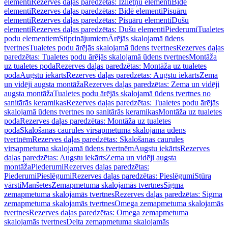
elementi
Rezerves daļas paredzētas: Izlietņu elementi
Bidē
elementi
Rezerves daļas paredzētas: Bidē elementi
Pisuāru
elementi
Rezerves daļas paredzētas: Pisuāru elementi
Dušu
elementi
Rezerves daļas paredzētas: Dušu elementi
Piederumi
Tualetes
podu elementiem
Stiprinājumiem
Ārējās skalojamā ūdens
tvertnes
Tualetes podu ārējās skalojamā ūdens tvertnes
Rezerves daļas
paredzētas: Tualetes podu ārējās skalojamā ūdens tvertnes
Montāža
uz tualetes poda
Rezerves daļas paredzētas: Montāža uz tualetes
poda
Augstu iekārts
Rezerves daļas paredzētas: Augstu iekārts
Zema
un vidēji augsta montāža
Rezerves daļas paredzētas: Zema un vidēji
augsta montāža
Tualetes podu ārējās skalojamā ūdens tvertnes no
sanitārās keramikas
Rezerves daļas paredzētas: Tualetes podu ārējās
skalojamā ūdens tvertnes no sanitārās keramikas
Montāža uz tualetes
poda
Rezerves daļas paredzētas: Montāža uz tualetes
poda
Skalošanas caurules virsapmetuma skalojamā ūdens
tvertnēm
Rezerves daļas paredzētas: Skalošanas caurules
virsapmetuma skalojamā ūdens tvertnēm
Augstu iekārts
Rezerves
daļas paredzētas: Augstu iekārts
Zema un vidēji augsta
montāža
Piederumi
Rezerves daļas paredzētas:
Piederumi
Pieslēgumi
Rezerves daļas paredzētas: Pieslēgumi
Stūra
vārsti
Manšetes
Zemapmetuma skalojamās tvertnes
Sigma
zemapmetuma skalojamās tvertnes
Rezerves daļas paredzētas: Sigma
zemapmetuma skalojamās tvertnes
Omega zemapmetuma skalojamās
tvertnes
Rezerves daļas paredzētas: Omega zemapmetuma
skalojamās tvertnes
Delta zemapmetuma skalojamās