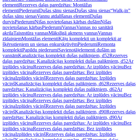
elementi
Rezerves daļas paredzētas: Montāžas
elementi
Piederumi
Dušas sānu sienas
Dušas sānu sienas
“Walk-in”
dušas sānu sienas
Vannu atdalīšanas elementi
Dušas
durvis
Piederumi
Nišas novietošanas kārbas dušām
Nišas
novietošanas kārbas
Piederumi
Vannas
Vannas no sanitārā
akrila
Taisnstūra vannas
Mākslīgā akmens vannas
Vannas
zīdaiņiem
Montāžas elementi
Kāju komplekti un komplekti ar
šķērsstieņiem un sienas enkurskrūvēm
Piederumi
Remonta
komplekti
Papildu piederumi
Savienotājelementi dušām un
vannām
Kanalizācijas komplekti dušas paliktņiem, d52
Rezerves
daļas paredzētas: Kanalizācijas komplekti dušas paliktņiem, d52
Ar
izplūdes vāciņu
Rezerves daļas paredzētas: Ar izplūdes vāciņu
Bez
izplūdes vāciņa
Rezerves daļas paredzētas: Bez izplūdes
vāciņa
Izplūdes vāciņš
Rezerves daļas paredzētas: Izplūdes
vāciņš
Kanalizācijas komplekti dušas paliktņiem, d62
Rezerves daļas
paredzētas: Kanalizācijas komplekti dušas paliktņiem, d62
Ar
izplūdes vāciņu
Rezerves daļas paredzētas: Ar izplūdes vāciņu
Bez
izplūdes vāciņa
Rezerves daļas paredzētas: Bez izplūdes
vāciņa
Izplūdes vāciņš
Rezerves daļas paredzētas: Izplūdes
vāciņš
Kanalizācijas komplekti dušas paliktņiem, d90
Rezerves daļas
paredzētas: Kanalizācijas komplekti dušas paliktņiem, d90
Ar
izplūdes vāciņu
Rezerves daļas paredzētas: Ar izplūdes vāciņu
Bez
izplūdes vāciņa
Rezerves daļas paredzētas: Bez izplūdes
vāciņa
Izplūdes vāciņš
Rezerves daļas paredzētas: Izplūdes
vāciņš
Kanalizācijas komplekti vannām, d52
Rezerves daļas