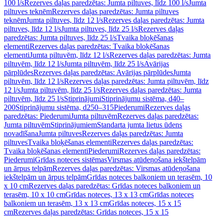
100 l/s
Rezerves daļas paredzētas: Jumta piltuves, līdz 100 l/s
Jumta
piltuves teknēm
Rezerves daļas paredzētas: Jumta piltuves
teknēm
Jumta piltuves, līdz 12 l/s
Rezerves daļas paredzētas: Jumta
piltuves, līdz 12 l/s
Jumta piltuves, līdz 25 l/s
Rezerves daļas
paredzētas: Jumta piltuves, līdz 25 l/s
Tvaika bloķēšanas
elementi
Rezerves daļas paredzētas: Tvaika bloķēšanas
elementi
Jumta piltuvēm, līdz 12 l/s
Rezerves daļas paredzētas: Jumta
piltuvēm, līdz 12 l/s
Jumta piltuvēm, līdz 25 l/s
Avārijas
pārplūdes
Rezerves daļas paredzētas: Avārijas pārplūdes
Jumta
piltuvēm, līdz 12 l/s
Rezerves daļas paredzētas: Jumta piltuvēm, līdz
12 l/s
Jumta piltuvēm, līdz 25 l/s
Rezerves daļas paredzētas: Jumta
piltuvēm, līdz 25 l/s
Stiprinājumi
Stiprinājumu sistēma, d40–
200
Stiprinājumu sistēma, d250–315
Piederumi
Rezerves daļas
paredzētas: Piederumi
Jumta piltuvēm
Rezerves daļas paredzētas:
Jumta piltuvēm
Stiprinājumiem
Standarta jumta lietus ūdens
novadīšana
Jumta piltuves
Rezerves daļas paredzētas: Jumta
piltuves
Tvaika bloķēšanas elementi
Rezerves daļas paredzētas:
Tvaika bloķēšanas elementi
Piederumi
Rezerves daļas paredzētas:
Piederumi
Grīdas noteces sistēmas
Virsmas atūdeņošana iekštelpām
un ārpus telpām
Rezerves daļas paredzētas: Virsmas atūdeņošana
iekštelpām un ārpus telpām
Grīdas noteces balkoniem un terasēm, 10
x 10 cm
Rezerves daļas paredzētas: Grīdas noteces balkoniem un
terasēm, 10 x 10 cm
Grīdas noteces, 13 x 13 cm
Grīdas noteces
balkoniem un terasēm, 13 x 13 cm
Grīdas noteces, 15 x 15
cm
Rezerves daļas paredzētas: Grīdas noteces, 15 x 15