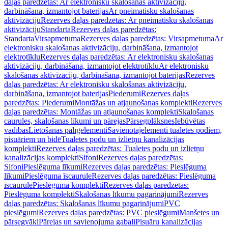
daļas paredzētas: Ar elektronisku skalošanas aktivizāciju,
darbināšana, izmantojot baterijas
Ar pneimatisku skalošanas
aktivizāciju
Rezerves daļas paredzētas: Ar pneimatisku skalošanas
aktivizāciju
Standarta
Rezerves daļas paredzētas:
Standarta
Virsapmetuma
Rezerves daļas paredzētas: Virsapmetuma
Ar
elektronisku skalošanas aktivizāciju, darbināšana, izmantojot
elektrotīklu
Rezerves daļas paredzētas: Ar elektronisku skalošanas
aktivizāciju, darbināšana, izmantojot elektrotīklu
Ar elektronisku
skalošanas aktivizāciju, darbināšana, izmantojot baterijas
Rezerves
daļas paredzētas: Ar elektronisku skalošanas aktivizāciju,
darbināšana, izmantojot baterijas
Piederumi
Rezerves daļas
paredzētas: Piederumi
Montāžas un atjaunošanas komplekti
Rezerves
daļas paredzētas: Montāžas un atjaunošanas komplekti
Skalošanas
caurules, skalošanas līkumi un pārejas
Pārsegplāksnes
Iebūvētas
vadības
Lietošanas palīgelementi
Savienotājelementi tualetes podiem,
pisuāriem un bidē
Tualetes podu un izlietņu kanalizācijas
komplekti
Rezerves daļas paredzētas: Tualetes podu un izlietņu
kanalizācijas komplekti
Sifoni
Rezerves daļas paredzētas:
Sifoni
Pieslēguma līkumi
Rezerves daļas paredzētas: Pieslēguma
līkumi
Pieslēguma īscaurule
Rezerves daļas paredzētas: Pieslēguma
īscaurule
Pieslēguma komplekti
Rezerves daļas paredzētas:
Pieslēguma komplekti
Skalošanas līkumu pagarinājumi
Rezerves
daļas paredzētas: Skalošanas līkumu pagarinājumi
PVC
pieslēgumi
Rezerves daļas paredzētas: PVC pieslēgumi
Manšetes un
pārsegvāki
Pārejas un savienojuma gabali
Pisuāru kanalizācijas