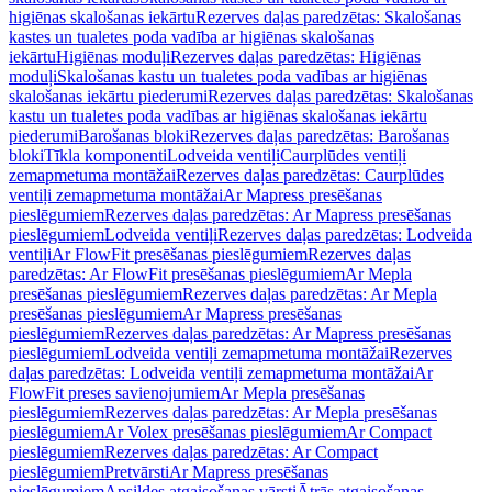
higiēnas skalošanas iekārtu
Rezerves daļas paredzētas: Skalošanas
kastes un tualetes poda vadība ar higiēnas skalošanas
iekārtu
Higiēnas moduļi
Rezerves daļas paredzētas: Higiēnas
moduļi
Skalošanas kastu un tualetes poda vadības ar higiēnas
skalošanas iekārtu piederumi
Rezerves daļas paredzētas: Skalošanas
kastu un tualetes poda vadības ar higiēnas skalošanas iekārtu
piederumi
Barošanas bloki
Rezerves daļas paredzētas: Barošanas
bloki
Tīkla komponenti
Lodveida ventiļi
Caurplūdes ventiļi
zemapmetuma montāžai
Rezerves daļas paredzētas: Caurplūdes
ventiļi zemapmetuma montāžai
Ar Mapress presēšanas
pieslēgumiem
Rezerves daļas paredzētas: Ar Mapress presēšanas
pieslēgumiem
Lodveida ventiļi
Rezerves daļas paredzētas: Lodveida
ventiļi
Ar FlowFit presēšanas pieslēgumiem
Rezerves daļas
paredzētas: Ar FlowFit presēšanas pieslēgumiem
Ar Mepla
presēšanas pieslēgumiem
Rezerves daļas paredzētas: Ar Mepla
presēšanas pieslēgumiem
Ar Mapress presēšanas
pieslēgumiem
Rezerves daļas paredzētas: Ar Mapress presēšanas
pieslēgumiem
Lodveida ventiļi zemapmetuma montāžai
Rezerves
daļas paredzētas: Lodveida ventiļi zemapmetuma montāžai
Ar
FlowFit preses savienojumiem
Ar Mepla presēšanas
pieslēgumiem
Rezerves daļas paredzētas: Ar Mepla presēšanas
pieslēgumiem
Ar Volex presēšanas pieslēgumiem
Ar Compact
pieslēgumiem
Rezerves daļas paredzētas: Ar Compact
pieslēgumiem
Pretvārsti
Ar Mapress presēšanas
pieslēgumiem
Apsildes atgaisošanas vārsti
Ātrās atgaisošanas