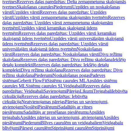
tvertnes
Rezerves daļas paredzētas: Delta zemapmetuma skalojamās
tvertnes
Skalošanas caurules
Piederumi
Uzpildes un noskalošanas
vārsti
Uzpildes vārsti
Rezerves daļas paredzētas: Uzpildes
vārsti
Uzpildes vārsti zemapmetuma skalojamām tvertnēm
Rezerves
daļas paredzētas: Uzpildes vārsti zemapmetuma skalojamām
tvertnēm
Uzpildes vārsti keramikas skalojamā ūdens
tvertnēm
Rezerves daļas paredzētas: Uzpildes vārsti keramikas
skalojamā ūdens tvertnēm
Uzpildes vārsti universālajām skalojamā
ūdens tvertnēm
Rezerves daļas paredzētas: Uzpildes vārsti
universālajām skalojamā ūdens tvertnēm
Noskalošanas
vārsti
Rezerves daļas paredzētas: Noskalošanas vārsti
Divu režīmu
skalošana
Rezerves daļas paredzētas: Divu režīmu skalošana
Iekšējo
detaļu komplekti
Rezerves daļas paredzētas: Iekšējo detaļu
komplekti
Divu režīmu skalošana
Rezerves daļas paredzētas: Divu
režīmu skalošana
Piederumi
Noskalošanas pogas
Padeves
sistēmas
Geberit FlowFit
Sistēmu caurules ML
Apsildes sistēmu
caurules ML
Sistēmu caurules SL
Veidgabali
Rezerves daļas
paredzētas: Veidgabali
Savienojumi
Pārejas
Līkumi
Trejgabali
Iebūvēta
cirkulācija
Rezerves daļas paredzētas: Iebūvēta
cirkulācija
Neatvienojamas pārejas
Pārejas un savienojumi,
atvienojami
Noslēgi
Pieslēgumi
Sadalītājs ar vītnes
pieslēgumu
Sadalītājs ar presēšanas pieslēgumu
Apsildes
trejgabals
Apsildes pārejas un savienojumi, atvienojami
Apsildes
pieslēgumi
Piederumi
Blīves caurulēm un veidgabaliem
Veidgabalu
blīvējumi
Pārsegi caurulēm
Stiprinājumi caurulēm
Stiprinājumi