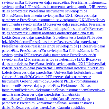
savienojamība [1]
Rezerves daļas paredzētas: Presēšanas instrumentu
savienojamība [1]
Presēšanas instrumentu savienojamība [2]
Rezerves
daļas paredzētas: Presēšanas instrumentu savienojamība
[2]
Presēšanas instrumentu savietojamība [2XL]
Rezerves daļas
paredzētas: Presēšanas instrumentu savietojamība [2XL]
Presēšanas
instrumentu savietojamība [3]
Rezerves daļas paredzētas: Presēšanas
instrumentu savietojamība [3]
Cauruļu apstrādes darbarīki
Rezerves
daļas paredzētas: Cauruļu apstrādes darbarīki
Spiediena testa
korķis
Rezerves daļas paredzētas: Spiediena testa korķis
Pārbaudes
līdzeklis
Piederumi
Presēšanas ierīces
Rezerves daļas paredzētas:
Presēšanas ierīces
Presēšanas ierīču savietojamība [1]
Rezerves daļas
paredzētas: Presēšanas ierīču savietojamība [1]
Presēšanas ierīču
savietojamība [2]
Rezerves daļas paredzētas: Presēšanas ierīču
savietojamība [2]
Presēšanas ierīču savietojamība [2XL]
Rezerves
daļas paredzētas: Presēšanas ierīču savietojamība [2XL]
Universālais
koferis
Rezerves daļas paredzētas: Universālais koferis
Universālais
koferis
Rezerves daļas paredzētas: Universālais koferis
Instrumenti
Geberit Silent-db20/Geberit PE
Rezerves daļas paredzētas:
Instrumenti Geberit Silent-db20/Geberit PE
Elektrometināšanas
instrumenti
Rezerves daļas paredzētas: Elektrometināšanas
instrumenti
Piederumi elektrometināšanas instrumentiem
Simetriskās
metināšanas
Rezerves daļas paredzētas: Simetriskās
metināšanas
Piederumi kontaktmetināšanas
Rezerves daļas
paredzētas: Piederumi kontaktmetināšanas
Cauruļu apstrādes
darbarīki
Rezerves daļas paredzētas: Cauruļu apstrādes