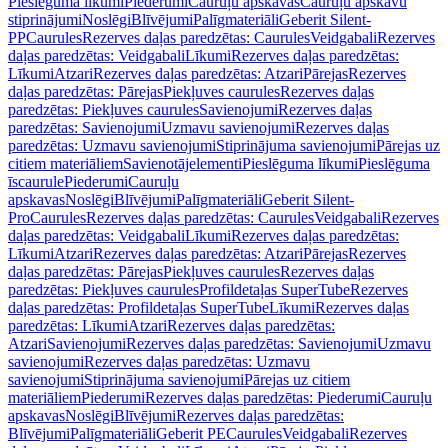
Pieslēguma līkumi
Piederumi
Cauruļu apskavas
Cauruļu apskavu
stiprinājumi
Noslēgi
Blīvējumi
Palīgmateriāli
Geberit Silent-
PP
Caurules
Rezerves daļas paredzētas: Caurules
Veidgabali
Rezerves
daļas paredzētas: Veidgabali
Līkumi
Rezerves daļas paredzētas:
Līkumi
Atzari
Rezerves daļas paredzētas: Atzari
Pārejas
Rezerves
daļas paredzētas: Pārejas
Piekļuves caurules
Rezerves daļas
paredzētas: Piekļuves caurules
Savienojumi
Rezerves daļas
paredzētas: Savienojumi
Uzmavu savienojumi
Rezerves daļas
paredzētas: Uzmavu savienojumi
Stiprinājuma savienojumi
Pārejas uz
citiem materiāliem
Savienotājelementi
Pieslēguma līkumi
Pieslēguma
īscaurule
Piederumi
Cauruļu
apskavas
Noslēgi
Blīvējumi
Palīgmateriāli
Geberit Silent-
Pro
Caurules
Rezerves daļas paredzētas: Caurules
Veidgabali
Rezerves
daļas paredzētas: Veidgabali
Līkumi
Rezerves daļas paredzētas:
Līkumi
Atzari
Rezerves daļas paredzētas: Atzari
Pārejas
Rezerves
daļas paredzētas: Pārejas
Piekļuves caurules
Rezerves daļas
paredzētas: Piekļuves caurules
Profildetaļas SuperTube
Rezerves
daļas paredzētas: Profildetaļas SuperTube
Līkumi
Rezerves daļas
paredzētas: Līkumi
Atzari
Rezerves daļas paredzētas:
Atzari
Savienojumi
Rezerves daļas paredzētas: Savienojumi
Uzmavu
savienojumi
Rezerves daļas paredzētas: Uzmavu
savienojumi
Stiprinājuma savienojumi
Pārejas uz citiem
materiāliem
Piederumi
Rezerves daļas paredzētas: Piederumi
Cauruļu
apskavas
Noslēgi
Blīvējumi
Rezerves daļas paredzētas:
Blīvējumi
Palīgmateriāli
Geberit PE
Caurules
Veidgabali
Rezerves