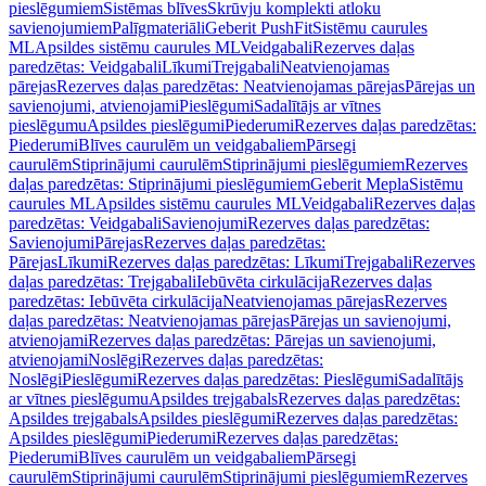
pieslēgumiem
Sistēmas blīves
Skrūvju komplekti atloku
savienojumiem
Palīgmateriāli
Geberit PushFit
Sistēmu caurules
ML
Apsildes sistēmu caurules ML
Veidgabali
Rezerves daļas
paredzētas: Veidgabali
Līkumi
Trejgabali
Neatvienojamas
pārejas
Rezerves daļas paredzētas: Neatvienojamas pārejas
Pārejas un
savienojumi, atvienojami
Pieslēgumi
Sadalītājs ar vītnes
pieslēgumu
Apsildes pieslēgumi
Piederumi
Rezerves daļas paredzētas:
Piederumi
Blīves caurulēm un veidgabaliem
Pārsegi
caurulēm
Stiprinājumi caurulēm
Stiprinājumi pieslēgumiem
Rezerves
daļas paredzētas: Stiprinājumi pieslēgumiem
Geberit Mepla
Sistēmu
caurules ML
Apsildes sistēmu caurules ML
Veidgabali
Rezerves daļas
paredzētas: Veidgabali
Savienojumi
Rezerves daļas paredzētas:
Savienojumi
Pārejas
Rezerves daļas paredzētas:
Pārejas
Līkumi
Rezerves daļas paredzētas: Līkumi
Trejgabali
Rezerves
daļas paredzētas: Trejgabali
Iebūvēta cirkulācija
Rezerves daļas
paredzētas: Iebūvēta cirkulācija
Neatvienojamas pārejas
Rezerves
daļas paredzētas: Neatvienojamas pārejas
Pārejas un savienojumi,
atvienojami
Rezerves daļas paredzētas: Pārejas un savienojumi,
atvienojami
Noslēgi
Rezerves daļas paredzētas:
Noslēgi
Pieslēgumi
Rezerves daļas paredzētas: Pieslēgumi
Sadalītājs
ar vītnes pieslēgumu
Apsildes trejgabals
Rezerves daļas paredzētas:
Apsildes trejgabals
Apsildes pieslēgumi
Rezerves daļas paredzētas:
Apsildes pieslēgumi
Piederumi
Rezerves daļas paredzētas:
Piederumi
Blīves caurulēm un veidgabaliem
Pārsegi
caurulēm
Stiprinājumi caurulēm
Stiprinājumi pieslēgumiem
Rezerves