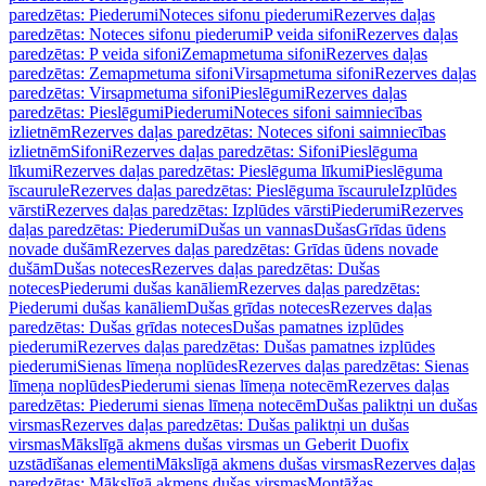
paredzētas: Piederumi
Noteces sifonu piederumi
Rezerves daļas
paredzētas: Noteces sifonu piederumi
P veida sifoni
Rezerves daļas
paredzētas: P veida sifoni
Zemapmetuma sifoni
Rezerves daļas
paredzētas: Zemapmetuma sifoni
Virsapmetuma sifoni
Rezerves daļas
paredzētas: Virsapmetuma sifoni
Pieslēgumi
Rezerves daļas
paredzētas: Pieslēgumi
Piederumi
Noteces sifoni saimniecības
izlietnēm
Rezerves daļas paredzētas: Noteces sifoni saimniecības
izlietnēm
Sifoni
Rezerves daļas paredzētas: Sifoni
Pieslēguma
līkumi
Rezerves daļas paredzētas: Pieslēguma līkumi
Pieslēguma
īscaurule
Rezerves daļas paredzētas: Pieslēguma īscaurule
Izplūdes
vārsti
Rezerves daļas paredzētas: Izplūdes vārsti
Piederumi
Rezerves
daļas paredzētas: Piederumi
Dušas un vannas
Dušas
Grīdas ūdens
novade dušām
Rezerves daļas paredzētas: Grīdas ūdens novade
dušām
Dušas noteces
Rezerves daļas paredzētas: Dušas
noteces
Piederumi dušas kanāliem
Rezerves daļas paredzētas:
Piederumi dušas kanāliem
Dušas grīdas noteces
Rezerves daļas
paredzētas: Dušas grīdas noteces
Dušas pamatnes izplūdes
piederumi
Rezerves daļas paredzētas: Dušas pamatnes izplūdes
piederumi
Sienas līmeņa noplūdes
Rezerves daļas paredzētas: Sienas
līmeņa noplūdes
Piederumi sienas līmeņa notecēm
Rezerves daļas
paredzētas: Piederumi sienas līmeņa notecēm
Dušas paliktņi un dušas
virsmas
Rezerves daļas paredzētas: Dušas paliktņi un dušas
virsmas
Mākslīgā akmens dušas virsmas un Geberit Duofix
uzstādīšanas elementi
Mākslīgā akmens dušas virsmas
Rezerves daļas
paredzētas: Mākslīgā akmens dušas virsmas
Montāžas