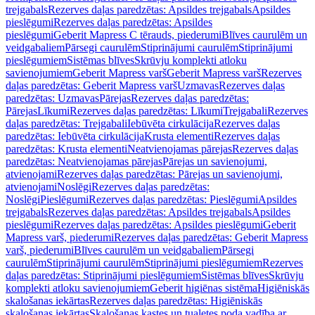
trejgabals
Rezerves daļas paredzētas: Apsildes trejgabals
Apsildes
pieslēgumi
Rezerves daļas paredzētas: Apsildes
pieslēgumi
Geberit Mapress C tērauds, piederumi
Blīves caurulēm un
veidgabaliem
Pārsegi caurulēm
Stiprinājumi caurulēm
Stiprinājumi
pieslēgumiem
Sistēmas blīves
Skrūvju komplekti atloku
savienojumiem
Geberit Mapress varš
Geberit Mapress varš
Rezerves
daļas paredzētas: Geberit Mapress varš
Uzmavas
Rezerves daļas
paredzētas: Uzmavas
Pārejas
Rezerves daļas paredzētas:
Pārejas
Līkumi
Rezerves daļas paredzētas: Līkumi
Trejgabali
Rezerves
daļas paredzētas: Trejgabali
Iebūvēta cirkulācija
Rezerves daļas
paredzētas: Iebūvēta cirkulācija
Krusta elementi
Rezerves daļas
paredzētas: Krusta elementi
Neatvienojamas pārejas
Rezerves daļas
paredzētas: Neatvienojamas pārejas
Pārejas un savienojumi,
atvienojami
Rezerves daļas paredzētas: Pārejas un savienojumi,
atvienojami
Noslēgi
Rezerves daļas paredzētas:
Noslēgi
Pieslēgumi
Rezerves daļas paredzētas: Pieslēgumi
Apsildes
trejgabals
Rezerves daļas paredzētas: Apsildes trejgabals
Apsildes
pieslēgumi
Rezerves daļas paredzētas: Apsildes pieslēgumi
Geberit
Mapress varš, piederumi
Rezerves daļas paredzētas: Geberit Mapress
varš, piederumi
Blīves caurulēm un veidgabaliem
Pārsegi
caurulēm
Stiprinājumi caurulēm
Stiprinājumi pieslēgumiem
Rezerves
daļas paredzētas: Stiprinājumi pieslēgumiem
Sistēmas blīves
Skrūvju
komplekti atloku savienojumiem
Geberit higiēnas sistēma
Higiēniskās
skalošanas iekārtas
Rezerves daļas paredzētas: Higiēniskās
skalošanas iekārtas
Skalošanas kastes un tualetes poda vadība ar