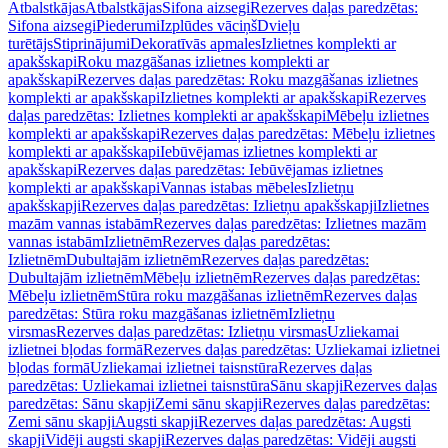
Atbalstkājas
Atbalstkājas
Sifona aizsegi
Rezerves daļas paredzētas:
Sifona aizsegi
Piederumi
Izplūdes vāciņš
Dvieļu
turētājs
Stiprinājumi
Dekoratīvās apmales
Izlietnes komplekti ar
apakšskapi
Roku mazgāšanas izlietnes komplekti ar
apakšskapi
Rezerves daļas paredzētas: Roku mazgāšanas izlietnes
komplekti ar apakšskapi
Izlietnes komplekti ar apakšskapi
Rezerves
daļas paredzētas: Izlietnes komplekti ar apakšskapi
Mēbeļu izlietnes
komplekti ar apakšskapi
Rezerves daļas paredzētas: Mēbeļu izlietnes
komplekti ar apakšskapi
Iebūvējamas izlietnes komplekti ar
apakšskapi
Rezerves daļas paredzētas: Iebūvējamas izlietnes
komplekti ar apakšskapi
Vannas istabas mēbeles
Izlietņu
apakšskapji
Rezerves daļas paredzētas: Izlietņu apakšskapji
Izlietnes
mazām vannas istabām
Rezerves daļas paredzētas: Izlietnes mazām
vannas istabām
Izlietnēm
Rezerves daļas paredzētas:
Izlietnēm
Dubultajām izlietnēm
Rezerves daļas paredzētas:
Dubultajām izlietnēm
Mēbeļu izlietnēm
Rezerves daļas paredzētas:
Mēbeļu izlietnēm
Stūra roku mazgāšanas izlietnēm
Rezerves daļas
paredzētas: Stūra roku mazgāšanas izlietnēm
Izlietņu
virsmas
Rezerves daļas paredzētas: Izlietņu virsmas
Uzliekamai
izlietnei bļodas formā
Rezerves daļas paredzētas: Uzliekamai izlietnei
bļodas formā
Uzliekamai izlietnei taisnstūra
Rezerves daļas
paredzētas: Uzliekamai izlietnei taisnstūra
Sānu skapji
Rezerves daļas
paredzētas: Sānu skapji
Zemi sānu skapji
Rezerves daļas paredzētas:
Zemi sānu skapji
Augsti skapji
Rezerves daļas paredzētas: Augsti
skapji
Vidēji augsti skapji
Rezerves daļas paredzētas: Vidēji augsti