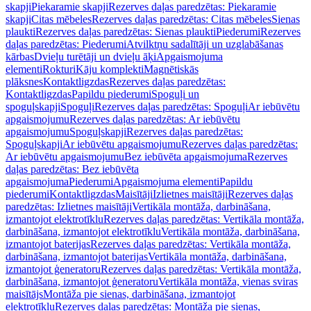
skapji
Piekaramie skapji
Rezerves daļas paredzētas: Piekaramie
skapji
Citas mēbeles
Rezerves daļas paredzētas: Citas mēbeles
Sienas
plaukti
Rezerves daļas paredzētas: Sienas plaukti
Piederumi
Rezerves
daļas paredzētas: Piederumi
Atvilktņu sadalītāji un uzglabāšanas
kārbas
Dvieļu turētāji un dvieļu āķi
Apgaismojuma
elementi
Rokturi
Kāju komplekti
Magnētiskās
plāksnes
Kontaktligzdas
Rezerves daļas paredzētas:
Kontaktligzdas
Papildu piederumi
Spoguļi un
spoguļskapji
Spoguļi
Rezerves daļas paredzētas: Spoguļi
Ar iebūvētu
apgaismojumu
Rezerves daļas paredzētas: Ar iebūvētu
apgaismojumu
Spoguļskapji
Rezerves daļas paredzētas:
Spoguļskapji
Ar iebūvētu apgaismojumu
Rezerves daļas paredzētas:
Ar iebūvētu apgaismojumu
Bez iebūvēta apgaismojuma
Rezerves
daļas paredzētas: Bez iebūvēta
apgaismojuma
Piederumi
Apgaismojuma elementi
Papildu
piederumi
Kontaktligzdas
Maisītāji
Izlietnes maisītāji
Rezerves daļas
paredzētas: Izlietnes maisītāji
Vertikāla montāža, darbināšana,
izmantojot elektrotīklu
Rezerves daļas paredzētas: Vertikāla montāža,
darbināšana, izmantojot elektrotīklu
Vertikāla montāža, darbināšana,
izmantojot baterijas
Rezerves daļas paredzētas: Vertikāla montāža,
darbināšana, izmantojot baterijas
Vertikāla montāža, darbināšana,
izmantojot ģeneratoru
Rezerves daļas paredzētas: Vertikāla montāža,
darbināšana, izmantojot ģeneratoru
Vertikāla montāža, vienas sviras
maisītājs
Montāža pie sienas, darbināšana, izmantojot
elektrotīklu
Rezerves daļas paredzētas: Montāža pie sienas,