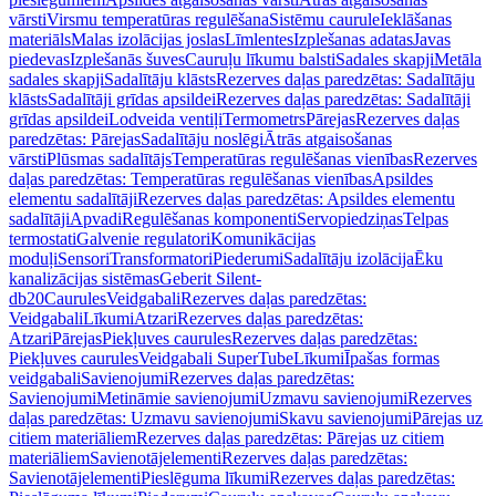
vārsti
Virsmu temperatūras regulēšana
Sistēmu caurule
Ieklāšanas
materiāls
Malas izolācijas joslas
Līmlentes
Izplešanas adatas
Javas
piedevas
Izplešanās šuves
Cauruļu līkumu balsti
Sadales skapji
Metāla
sadales skapji
Sadalītāju klāsts
Rezerves daļas paredzētas: Sadalītāju
klāsts
Sadalītāji grīdas apsildei
Rezerves daļas paredzētas: Sadalītāji
grīdas apsildei
Lodveida ventiļi
Termometrs
Pārejas
Rezerves daļas
paredzētas: Pārejas
Sadalītāju noslēgi
Ātrās atgaisošanas
vārsti
Plūsmas sadalītājs
Temperatūras regulēšanas vienības
Rezerves
daļas paredzētas: Temperatūras regulēšanas vienības
Apsildes
elementu sadalītāji
Rezerves daļas paredzētas: Apsildes elementu
sadalītāji
Apvadi
Regulēšanas komponenti
Servopiedziņas
Telpas
termostati
Galvenie regulatori
Komunikācijas
moduļi
Sensori
Transformatori
Piederumi
Sadalītāju izolācija
Ēku
kanalizācijas sistēmas
Geberit Silent-
db20
Caurules
Veidgabali
Rezerves daļas paredzētas:
Veidgabali
Līkumi
Atzari
Rezerves daļas paredzētas:
Atzari
Pārejas
Piekļuves caurules
Rezerves daļas paredzētas:
Piekļuves caurules
Veidgabali SuperTube
Līkumi
Īpašas formas
veidgabali
Savienojumi
Rezerves daļas paredzētas:
Savienojumi
Metināmie savienojumi
Uzmavu savienojumi
Rezerves
daļas paredzētas: Uzmavu savienojumi
Skavu savienojumi
Pārejas uz
citiem materiāliem
Rezerves daļas paredzētas: Pārejas uz citiem
materiāliem
Savienotājelementi
Rezerves daļas paredzētas:
Savienotājelementi
Pieslēguma līkumi
Rezerves daļas paredzētas: