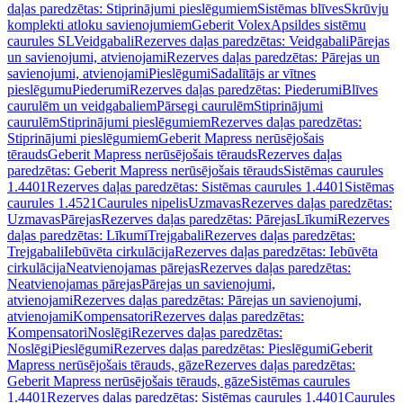
daļas paredzētas: Stiprinājumi pieslēgumiem
Sistēmas blīves
Skrūvju
komplekti atloku savienojumiem
Geberit Volex
Apsildes sistēmu
caurules SL
Veidgabali
Rezerves daļas paredzētas: Veidgabali
Pārejas
un savienojumi, atvienojami
Rezerves daļas paredzētas: Pārejas un
savienojumi, atvienojami
Pieslēgumi
Sadalītājs ar vītnes
pieslēgumu
Piederumi
Rezerves daļas paredzētas: Piederumi
Blīves
caurulēm un veidgabaliem
Pārsegi caurulēm
Stiprinājumi
caurulēm
Stiprinājumi pieslēgumiem
Rezerves daļas paredzētas:
Stiprinājumi pieslēgumiem
Geberit Mapress nerūsējošais
tērauds
Geberit Mapress nerūsējošais tērauds
Rezerves daļas
paredzētas: Geberit Mapress nerūsējošais tērauds
Sistēmas caurules
1.4401
Rezerves daļas paredzētas: Sistēmas caurules 1.4401
Sistēmas
caurules 1.4521
Caurules nipelis
Uzmavas
Rezerves daļas paredzētas:
Uzmavas
Pārejas
Rezerves daļas paredzētas: Pārejas
Līkumi
Rezerves
daļas paredzētas: Līkumi
Trejgabali
Rezerves daļas paredzētas:
Trejgabali
Iebūvēta cirkulācija
Rezerves daļas paredzētas: Iebūvēta
cirkulācija
Neatvienojamas pārejas
Rezerves daļas paredzētas:
Neatvienojamas pārejas
Pārejas un savienojumi,
atvienojami
Rezerves daļas paredzētas: Pārejas un savienojumi,
atvienojami
Kompensatori
Rezerves daļas paredzētas:
Kompensatori
Noslēgi
Rezerves daļas paredzētas:
Noslēgi
Pieslēgumi
Rezerves daļas paredzētas: Pieslēgumi
Geberit
Mapress nerūsējošais tērauds, gāze
Rezerves daļas paredzētas:
Geberit Mapress nerūsējošais tērauds, gāze
Sistēmas caurules
1.4401
Rezerves daļas paredzētas: Sistēmas caurules 1.4401
Caurules