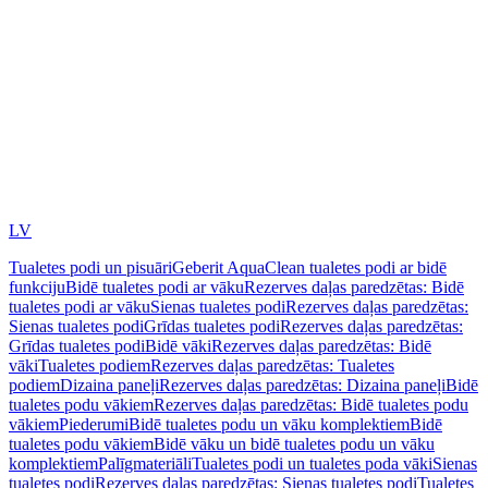
LV
Tualetes podi un pisuāri
Geberit AquaClean tualetes podi ar bidē
funkciju
Bidē tualetes podi ar vāku
Rezerves daļas paredzētas: Bidē
tualetes podi ar vāku
Sienas tualetes podi
Rezerves daļas paredzētas:
Sienas tualetes podi
Grīdas tualetes podi
Rezerves daļas paredzētas:
Grīdas tualetes podi
Bidē vāki
Rezerves daļas paredzētas: Bidē
vāki
Tualetes podiem
Rezerves daļas paredzētas: Tualetes
podiem
Dizaina paneļi
Rezerves daļas paredzētas: Dizaina paneļi
Bidē
tualetes podu vākiem
Rezerves daļas paredzētas: Bidē tualetes podu
vākiem
Piederumi
Bidē tualetes podu un vāku komplektiem
Bidē
tualetes podu vākiem
Bidē vāku un bidē tualetes podu un vāku
komplektiem
Palīgmateriāli
Tualetes podi un tualetes poda vāki
Sienas
tualetes podi
Rezerves daļas paredzētas: Sienas tualetes podi
Tualetes