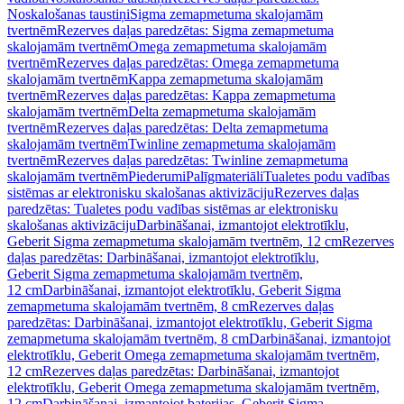
Noskalošanas taustiņi
Sigma zemapmetuma skalojamām
tvertnēm
Rezerves daļas paredzētas: Sigma zemapmetuma
skalojamām tvertnēm
Omega zemapmetuma skalojamām
tvertnēm
Rezerves daļas paredzētas: Omega zemapmetuma
skalojamām tvertnēm
Kappa zemapmetuma skalojamām
tvertnēm
Rezerves daļas paredzētas: Kappa zemapmetuma
skalojamām tvertnēm
Delta zemapmetuma skalojamām
tvertnēm
Rezerves daļas paredzētas: Delta zemapmetuma
skalojamām tvertnēm
Twinline zemapmetuma skalojamām
tvertnēm
Rezerves daļas paredzētas: Twinline zemapmetuma
skalojamām tvertnēm
Piederumi
Palīgmateriāli
Tualetes podu vadības
sistēmas ar elektronisku skalošanas aktivizāciju
Rezerves daļas
paredzētas: Tualetes podu vadības sistēmas ar elektronisku
skalošanas aktivizāciju
Darbināšanai, izmantojot elektrotīklu,
Geberit Sigma zemapmetuma skalojamām tvertnēm, 12 cm
Rezerves
daļas paredzētas: Darbināšanai, izmantojot elektrotīklu,
Geberit Sigma zemapmetuma skalojamām tvertnēm,
12 cm
Darbināšanai, izmantojot elektrotīklu, Geberit Sigma
zemapmetuma skalojamām tvertnēm, 8 cm
Rezerves daļas
paredzētas: Darbināšanai, izmantojot elektrotīklu, Geberit Sigma
zemapmetuma skalojamām tvertnēm, 8 cm
Darbināšanai, izmantojot
elektrotīklu, Geberit Omega zemapmetuma skalojamām tvertnēm,
12 cm
Rezerves daļas paredzētas: Darbināšanai, izmantojot
elektrotīklu, Geberit Omega zemapmetuma skalojamām tvertnēm,
12 cm
Darbināšanai, izmantojot baterijas, Geberit Sigma