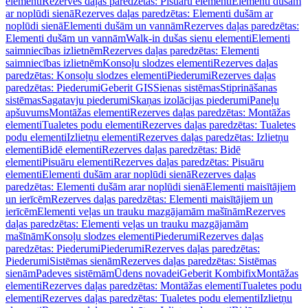
elementi
Rezerves daļas paredzētas: Pisuāru elementi
Elementi dušām
ar noplūdi sienā
Rezerves daļas paredzētas: Elementi dušām ar
noplūdi sienā
Elementi dušām un vannām
Rezerves daļas paredzētas:
Elementi dušām un vannām
Walk-in dušas sienu elementi
Elementi
saimniecības izlietnēm
Rezerves daļas paredzētas: Elementi
saimniecības izlietnēm
Konsoļu slodzes elementi
Rezerves daļas
paredzētas: Konsoļu slodzes elementi
Piederumi
Rezerves daļas
paredzētas: Piederumi
Geberit GIS
Sienas sistēmas
Stiprināšanas
sistēmas
Sagatavju piederumi
Skaņas izolācijas piederumi
Paneļu
apšuvums
Montāžas elementi
Rezerves daļas paredzētas: Montāžas
elementi
Tualetes podu elementi
Rezerves daļas paredzētas: Tualetes
podu elementi
Izlietņu elementi
Rezerves daļas paredzētas: Izlietņu
elementi
Bidē elementi
Rezerves daļas paredzētas: Bidē
elementi
Pisuāru elementi
Rezerves daļas paredzētas: Pisuāru
elementi
Elementi dušām arar noplūdi sienā
Rezerves daļas
paredzētas: Elementi dušām arar noplūdi sienā
Elementi maisītājiem
un ierīcēm
Rezerves daļas paredzētas: Elementi maisītājiem un
ierīcēm
Elementi veļas un trauku mazgājamām mašīnām
Rezerves
daļas paredzētas: Elementi veļas un trauku mazgājamām
mašīnām
Konsoļu slodzes elementi
Piederumi
Rezerves daļas
paredzētas: Piederumi
Piederumi
Rezerves daļas paredzētas:
Piederumi
Sistēmas sienām
Rezerves daļas paredzētas: Sistēmas
sienām
Padeves sistēmām
Ūdens novadei
Geberit Kombifix
Montāžas
elementi
Rezerves daļas paredzētas: Montāžas elementi
Tualetes podu
elementi
Rezerves daļas paredzētas: Tualetes podu elementi
Izlietņu