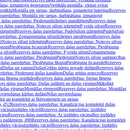
šana, izmantojot ģeneratoru
Vertikāla montāža, vienas sviras
rotīklu
Montāža pie sienas, darbināšana, izmantojot baterijas
Rezerves
paredzētas: Montāža pie sienas, darbināšana, izmantojot
 daļas paredzētas: Piederumi
Izlietnes maisītājiem
Rezerves daļas
s daļas paredzētas: Noteces sifoni izlietnēm
P veida sifoni
Rezerves
izlietnēm
Rezerves daļas paredzētas: Pudeļsifoni izlietnēm
Pudeļsifoni
paredzētas: Zemapmetuma sifoni
Izlietnes pieslēgumi
Rezerves daļas
i
Noteces sifoni izlietnēm
Rezerves daļas paredzētas: Noteces sifoni
lēgumi
Pieslēguma īscaurule
Rezerves daļas paredzētas: Pieslēguma
a sifoni
Rezerves daļas paredzētas: P veida sifoni
Zemapmetuma
s daļas paredzētas: Pieslēgumi
Piederumi
Noteces sifoni saimniecības
daļas paredzētas: Pieslēguma līkumi
Pieslēguma īscaurule
Rezerves
mi
Dušas un vannas
Dušas
Grīdas ūdens novade dušām
Rezerves daļas
edzētas: Piederumi dušas kanāliem
Dušas grīdas noteces
Rezerves
nas līmeņa noplūdes
Rezerves daļas paredzētas: Sienas līmeņa
es daļas paredzētas: Dušas paliktņi un dušas virsmas
Mākslīgā
dušas virsmas
Montāžas elementi
Rezerves daļas paredzētas: Montāžas
ovietošanas kārbas dušām
Nišas novietošanas
ti un komplekti ar šķērsstieņiem un sienas
m, d52
Rezerves daļas paredzētas: Kanalizācijas komplekti dušas
 vāciņa
Izplūdes vāciņš
Rezerves daļas paredzētas: Izplūdes
āciņu
Rezerves daļas paredzētas: Ar izplūdes vāciņu
Bez izplūdes
s paliktņiem, d90
Rezerves daļas paredzētas: Kanalizācijas komplekti
plūdes vāciņa
Izplūdes vāciņš
Rezerves daļas paredzētas: Izplūdes