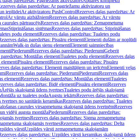
 daļas paredzētas: Pagriežams aktivizators
Apdares komplekti
ezerves daļas paredzētas: Ar pagriežamu aktivizatoru un
un ieplūdei
Ar aktivizatoru PushControl
Rezerves daļas paredzētas: Ar
trol
Ar vārstu aizbāžņiem
Rezerves daļas paredzētas: Ar vārstu
aurules pārtraucējs
Rezerves daļas paredzētas: Zemapmetuma
tēmas
Stiprināšanas sistēmas
Rezerves daļas paredzētas: Stiprināšanas
aletes podu elementi
Rezerves daļas paredzētas: Tualetes podu
Rezerves daļas paredzētas: Pisuāru elementi
Elementi dušām ar noplūdi
 vannām
Walk-in dušas sienu elementi
Elementi saimniecības
ementi
Piederumi
Rezerves daļas paredzētas: Piederumi
Geberit
 paredzētas: Montāžas elementi
Tualetes podu elementi
Rezerves daļas
 elementi
Pisuāru elementi
Rezerves daļas paredzētas: Pisuāru
rves daļas paredzētas: Elementi maisītājiem un ierīcēm
Elementi veļas
umi
Rezerves daļas paredzētas: Piederumi
Piederumi
Rezerves daļas
s elementi
Rezerves daļas paredzētas: Montāžas elementi
Tualetes
zerves daļas paredzētas: Bidē elementi
Pisuāru elementi
Rezerves
m
Ārējās skalojamā ūdens tvertnes
Tualetes podu ārējās skalojamā
Montāža uz tualetes poda
Augstu iekārts
Rezerves daļas paredzētas:
 tvertnes no sanitārās keramikas
Rezerves daļas paredzētas: Tualetes
alošanas caurules virsapmetuma skalojamā ūdens tvertnēm
Rezerves
un vidēji augsta montāža
Piederumi
Rezerves daļas paredzētas:
jamās tvertnes
Rezerves daļas paredzētas: Sigma zemapmetuma
mapmetuma skalojamās tvertnes
Rezerves daļas paredzētas: Delta
pildes vārsti
Uzpildes vārsti zemapmetuma skalojamām
Rezerves daļas paredzētas: Uzpildes vārsti keramikas skalojamā ūdens