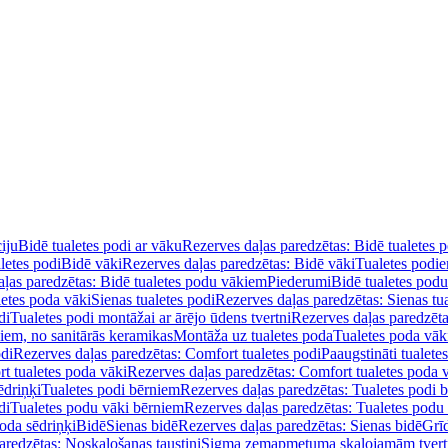
iju
Bidē tualetes podi ar vāku
Rezerves daļas paredzētas: Bidē tualetes 
letes podi
Bidē vāki
Rezerves daļas paredzētas: Bidē vāki
Tualetes podi
ļas paredzētas: Bidē tualetes podu vākiem
Piederumi
Bidē tualetes pod
letes poda vāki
Sienas tualetes podi
Rezerves daļas paredzētas: Sienas tu
di
Tualetes podi montāžai ar ārējo ūdens tvertni
Rezerves daļas paredzēta
diem, no sanitārās keramikas
Montāža uz tualetes poda
Tualetes poda vāk
odi
Rezerves daļas paredzētas: Comfort tualetes podi
Paaugstināti tualete
t tualetes poda vāki
Rezerves daļas paredzētas: Comfort tualetes poda 
ēdriņķi
Tualetes podi bērniem
Rezerves daļas paredzētas: Tualetes podi 
di
Tualetes podu vāki bērniem
Rezerves daļas paredzētas: Tualetes podu
oda sēdriņķi
Bidē
Sienas bidē
Rezerves daļas paredzētas: Sienas bidē
Grī
aredzētas: Noskalošanas taustiņi
Sigma zemapmetuma skalojamām tver