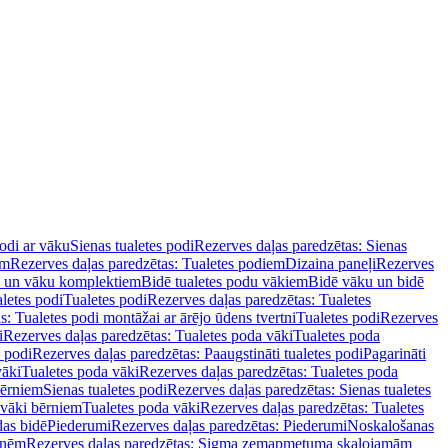
podi ar vāku
Sienas tualetes podi
Rezerves daļas paredzētas: Sienas
em
Rezerves daļas paredzētas: Tualetes podiem
Dizaina paneļi
Rezerves
u un vāku komplektiem
Bidē tualetes podu vākiem
Bidē vāku un bidē
aletes podi
Tualetes podi
Rezerves daļas paredzētas: Tualetes
s: Tualetes podi montāžai ar ārējo ūdens tvertni
Tualetes podi
Rezerves
i
Rezerves daļas paredzētas: Tualetes poda vāki
Tualetes poda
s podi
Rezerves daļas paredzētas: Paaugstināti tualetes podi
Pagarināti
vāki
Tualetes poda vāki
Rezerves daļas paredzētas: Tualetes poda
bērniem
Sienas tualetes podi
Rezerves daļas paredzētas: Sienas tualetes
 vāki bērniem
Tualetes poda vāki
Rezerves daļas paredzētas: Tualetes
das bidē
Piederumi
Rezerves daļas paredzētas: Piederumi
Noskalošanas
tnēm
Rezerves daļas paredzētas: Sigma zemapmetuma skalojamām