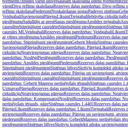
tvertnēm
Uzpildes vārsti universālajām skalojamā ūdens tvertnēm
Rezer
vārsti
Divu režīmu skalošana
Rezerves daļas paredzētas: Divu režīmu 
režīmu skalošana
Piederumi
Noskalošanas pogas
Padeves sistēmas
Gebe
Veidgabali
Savienojumi
Pārejas
Līkumi
Trejgabali
Iebūvēta cirkulācija
Re
pieslēgumu
Sadalītājs ar presēšanas pieslēgumu
Apsildes trejgabals
Apsi
caurulēm
Stiprinājumi caurulēm
Stiprinājumi pieslēgumiem
Sistēmas bl
caurules ML
Veidgabali
Rezerves daļas paredzētas: Veidgabali
Līkumi
T
ar vītnes pieslēgumu
Apsildes pieslēgumi
Piederumi
Rezerves daļas par
paredzētas: Stiprinājumi pieslēgumiem
Geberit Mepla
Sistēmu caurule
Savienojumi
Pārejas
Rezerves daļas paredzētas: Pārejas
Līkumi
Rezerves
cirkulācija
Neatvienojamas pārejas
Rezerves daļas paredzētas: Neatvie
paredzētas: Noslēgi
Pieslēgumi
Rezerves daļas paredzētas: Pieslēgumi
S
paredzētas: Apsildes pieslēgumi
Piederumi
Rezerves daļas paredzētas:
Stiprinājumi pieslēgumiem
Sistēmas blīves
Skrūvju komplekti atloku 
atvienojami
Rezerves daļas paredzētas: Pārejas un savienojumi, atvien
caurulēm
Stiprinājumi caurulēm
Stiprinājumi pieslēgumiem
Rezerves da
paredzētas: Geberit Mapress nerūsējošais tērauds
Sistēmas caurules 1.
Uzmavas
Pārejas
Rezerves daļas paredzētas: Pārejas
Līkumi
Rezerves da
cirkulācija
Neatvienojamas pārejas
Rezerves daļas paredzētas: Neatvie
daļas paredzētas: Kompensatori
Noslēgi
Rezerves daļas paredzētas: No
nerūsējošais tērauds, gāze
Sistēmas caurules 1.4401
Rezerves daļas par
Pārejas
Līkumi
Rezerves daļas paredzētas: Līkumi
Trejgabali
Rezerves d
atvienojami
Rezerves daļas paredzētas: Pārejas un savienojumi, atvien
piederumi
Rezerves daļas paredzētas: GeberitMapress nerūsējošais tēr
pieslēgumiem
Sistēmas blīves
Skrūvju komplekti atloku savienojumie