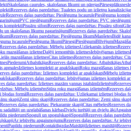
lekti
Skalošanas caurules, skalošanas līkumi un pārejas
Pārsegplāksnes
I
plekti
Rezerves daļas paredzētas: Tualetes podu un izlietņu kanalizācija
rule
Rezerves daļas paredzētas: Pieslēguma īscaurule
Pieslēguma komple
agarinājumi
PVC pieslēgumi
Rezerves daļas paredzētas: PVC pieslēgumi
jas komplekti
Pisuāru sifoni
Rezerves daļas paredzētas: Pisuāru sifoni
Glie
ļu un skalošanas līkumu pagarinājumi
Rezerves daļas paredzētas: Skalo
līkumi
Rezerves daļas paredzētas: Pieslēguma līkumi
Manšetes
Bidē kanal
ēguma īscaurule
Pieslēguma līkumi
Pārsegi
Pieslēgumi
Blīvējumi
Mazgāšan
Rezerves daļas paredzētas: Mēbeļu izlietnes
Uzliekamās izlietnes
Rezerve
oku mazgāšanas izlietne
Daļēji iemontētās izlietnes
Iebūvējamas izlietnes
Lielās mazgāšanas izlietnes
Citas izlietnes
Rezerves daļas paredzētas: Cita
etnes
Piederumi
Atbalstkājas
Rezerves daļas paredzētas: Atbalstkājas
Atbal
ās apmales
Izlietnes komplekti ar apakšskapi
Roku mazgāšanas izlietnes 
erves daļas paredzētas: Izlietnes komplekti ar apakšskapi
Mēbeļu izlietn
pakšskapi
Rezerves daļas paredzētas: Iebūvējamas izlietnes komplekti a
es daļas paredzētas: Izlietnes mazām vannas istabām
Izlietnēm
Rezerves 
edzētas: Mēbeļu izlietnēm
Stūra roku mazgāšanas izlietnēm
Rezerves daļ
ei bļodas formā
Rezerves daļas paredzētas: Uzliekamai izlietnei bļodas f
Sānu skapji
Zemi sānu skapji
Rezerves daļas paredzētas: Zemi sānu skapj
Rezerves daļas paredzētas: Piekaramie skapji
Citas mēbeles
Rezerves daļ
u sadalītāji un uzglabāšanas kārbas
Dvieļu turētāji un dvieļu āķi
Apgaism
ildu piederumi
Spoguļi un spoguļskapji
Spoguļi
Rezerves daļas paredzēta
uļskapji
Ar iebūvētu apgaismojumu
Rezerves daļas paredzētas: Ar iebū
enti
Papildu piederumi
Kontaktligzdas
Maisītāji
Izlietnes maisītāji
Rezerve
arbināšana, izmantojot elektrotīklu
Vertikāla montāža, darbināšana, izma