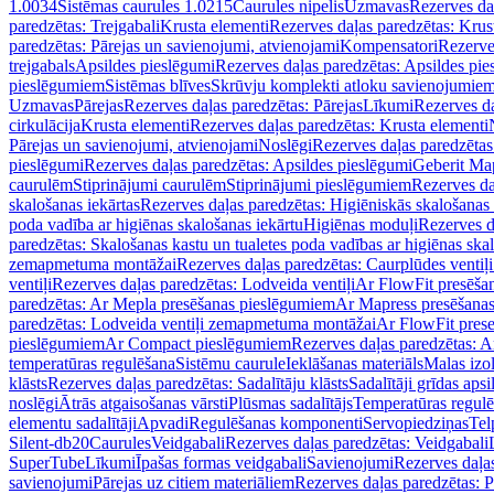
1.0034
Sistēmas caurules 1.0215
Caurules nipelis
Uzmavas
Rezerves da
paredzētas: Trejgabali
Krusta elementi
Rezerves daļas paredzētas: Krus
paredzētas: Pārejas un savienojumi, atvienojami
Kompensatori
Rezerve
trejgabals
Apsildes pieslēgumi
Rezerves daļas paredzētas: Apsildes pie
pieslēgumiem
Sistēmas blīves
Skrūvju komplekti atloku savienojumie
Uzmavas
Pārejas
Rezerves daļas paredzētas: Pārejas
Līkumi
Rezerves da
cirkulācija
Krusta elementi
Rezerves daļas paredzētas: Krusta elementi
Pārejas un savienojumi, atvienojami
Noslēgi
Rezerves daļas paredzētas
pieslēgumi
Rezerves daļas paredzētas: Apsildes pieslēgumi
Geberit Map
caurulēm
Stiprinājumi caurulēm
Stiprinājumi pieslēgumiem
Rezerves da
skalošanas iekārtas
Rezerves daļas paredzētas: Higiēniskās skalošanas 
poda vadība ar higiēnas skalošanas iekārtu
Higiēnas moduļi
Rezerves d
paredzētas: Skalošanas kastu un tualetes poda vadības ar higiēnas ska
zemapmetuma montāžai
Rezerves daļas paredzētas: Caurplūdes vent
ventiļi
Rezerves daļas paredzētas: Lodveida ventiļi
Ar FlowFit presēša
paredzētas: Ar Mepla presēšanas pieslēgumiem
Ar Mapress presēšana
paredzētas: Lodveida ventiļi zemapmetuma montāžai
Ar FlowFit pres
pieslēgumiem
Ar Compact pieslēgumiem
Rezerves daļas paredzētas: 
temperatūras regulēšana
Sistēmu caurule
Ieklāšanas materiāls
Malas izol
klāsts
Rezerves daļas paredzētas: Sadalītāju klāsts
Sadalītāji grīdas apsi
noslēgi
Ātrās atgaisošanas vārsti
Plūsmas sadalītājs
Temperatūras regulē
elementu sadalītāji
Apvadi
Regulēšanas komponenti
Servopiedziņas
Tel
Silent-db20
Caurules
Veidgabali
Rezerves daļas paredzētas: Veidgabali
SuperTube
Līkumi
Īpašas formas veidgabali
Savienojumi
Rezerves daļa
savienojumi
Pārejas uz citiem materiāliem
Rezerves daļas paredzētas: P