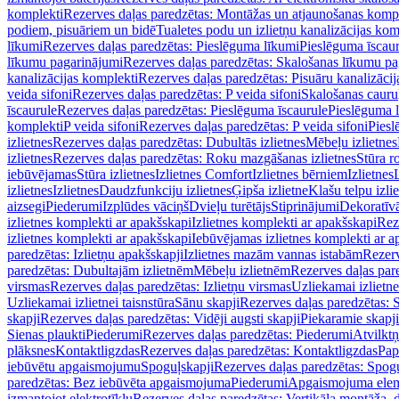
komplekti
Rezerves daļas paredzētas: Montāžas un atjaunošanas komp
podiem, pisuāriem un bidē
Tualetes podu un izlietņu kanalizācijas kom
līkumi
Rezerves daļas paredzētas: Pieslēguma līkumi
Pieslēguma īscau
līkumu pagarinājumi
Rezerves daļas paredzētas: Skalošanas līkumu p
kanalizācijas komplekti
Rezerves daļas paredzētas: Pisuāru kanalizāci
veida sifoni
Rezerves daļas paredzētas: P veida sifoni
Skalošanas cauru
īscaurule
Rezerves daļas paredzētas: Pieslēguma īscaurule
Pieslēguma 
komplekti
P veida sifoni
Rezerves daļas paredzētas: P veida sifoni
Piesl
izlietnes
Rezerves daļas paredzētas: Dubultās izlietnes
Mēbeļu izlietnes
izlietnes
Rezerves daļas paredzētas: Roku mazgāšanas izlietnes
Stūra r
iebūvējamas
Stūra izlietnes
Izlietnes Comfort
Izlietnes bērniem
Izlietnes
izlietnes
Izlietnes
Daudzfunkciju izlietnes
Ģipša izlietne
Klašu telpu izli
aizsegi
Piederumi
Izplūdes vāciņš
Dvieļu turētājs
Stiprinājumi
Dekoratīv
izlietnes komplekti ar apakšskapi
Izlietnes komplekti ar apakšskapi
Rez
izlietnes komplekti ar apakšskapi
Iebūvējamas izlietnes komplekti ar a
paredzētas: Izlietņu apakšskapji
Izlietnes mazām vannas istabām
Rezerv
paredzētas: Dubultajām izlietnēm
Mēbeļu izlietnēm
Rezerves daļas par
virsmas
Rezerves daļas paredzētas: Izlietņu virsmas
Uzliekamai izlietn
Uzliekamai izlietnei taisnstūra
Sānu skapji
Rezerves daļas paredzētas: 
skapji
Rezerves daļas paredzētas: Vidēji augsti skapji
Piekaramie skapji
Sienas plaukti
Piederumi
Rezerves daļas paredzētas: Piederumi
Atvilktņ
plāksnes
Kontaktligzdas
Rezerves daļas paredzētas: Kontaktligzdas
Pap
iebūvētu apgaismojumu
Spoguļskapji
Rezerves daļas paredzētas: Spog
paredzētas: Bez iebūvēta apgaismojuma
Piederumi
Apgaismojuma elem
izmantojot elektrotīklu
Rezerves daļas paredzētas: Vertikāla montāža, d