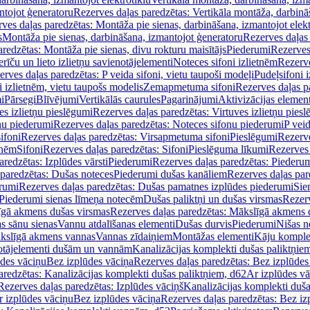
ntojot ģeneratoru
Rezerves daļas paredzētas: Vertikāla montāža, darbinā
ves daļas paredzētas: Montāža pie sienas, darbināšana, izmantojot elekt
s
Montāža pie sienas, darbināšana, izmantojot ģeneratoru
Rezerves daļas 
redzētas: Montāža pie sienas, divu rokturu maisītājs
Piederumi
Rezerves
erīču un lieto izlietņu savienotājelementi
Noteces sifoni izlietnēm
Rezerve
rves daļas paredzētas: P veida sifoni, vietu taupoši modeļi
Pudeļsifoni 
 izlietnēm, vietu taupošs modelis
Zemapmetuma sifoni
Rezerves daļas 
i
Pārsegi
Blīvējumi
Vertikālās caurules
Pagarinājumi
Aktivizācijas element
es izlietņu pieslēgumi
Rezerves daļas paredzētas: Virtuves izlietņu pies
nu piederumi
Rezerves daļas paredzētas: Noteces sifonu piederumi
P veid
ifoni
Rezerves daļas paredzētas: Virsapmetuma sifoni
Pieslēgumi
Rezerve
tnēm
Sifoni
Rezerves daļas paredzētas: Sifoni
Pieslēguma līkumi
Rezerves 
redzētas: Izplūdes vārsti
Piederumi
Rezerves daļas paredzētas: Piederu
 paredzētas: Dušas noteces
Piederumi dušas kanāliem
Rezerves daļas par
rumi
Rezerves daļas paredzētas: Dušas pamatnes izplūdes piederumi
Sie
 Piederumi sienas līmeņa notecēm
Dušas paliktņi un dušas virsmas
Rezerv
gā akmens dušas virsmas
Rezerves daļas paredzētas: Mākslīgā akmens 
s sānu sienas
Vannu atdalīšanas elementi
Dušas durvis
Piederumi
Nišas n
kslīgā akmens vannas
Vannas zīdaiņiem
Montāžas elementi
Kāju komplek
otājelementi dušām un vannām
Kanalizācijas komplekti dušas paliktņie
ūdes vāciņu
Bez izplūdes vāciņa
Rezerves daļas paredzētas: Bez izplūdes
aredzētas: Kanalizācijas komplekti dušas paliktņiem, d62
Ar izplūdes v
Rezerves daļas paredzētas: Izplūdes vāciņš
Kanalizācijas komplekti duša
r izplūdes vāciņu
Bez izplūdes vāciņa
Rezerves daļas paredzētas: Bez iz