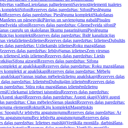
ebūvētas vadības
Lietošanas palīgelementi
Savienotājelementi tualetes
s komplekti
Sifoni
Rezerves daļas paredzētas: Sifoni
Pieslēguma
kti
Rezerves daļas paredzētas: Pieslēguma komplekti
Skalošanas
Manšetes un pārsegvāki
Pārejas un savienojuma gabali
Pisuāru
mežveida sifoni
Rezerves daļas paredzētas: Gliemežveida sifoni
P
šanas cauruļu un skalošanas līkumu pagarinājumi
Pieslēguma
izācijas komplekti
Rezerves daļas paredzētas: Bidē kanalizācijas
as vieta
Izlietnes
Izlietnes
Rezerves daļas paredzētas: Izlietnes
Dubultās
s daļas paredzētas: Uzliekamās izlietnes
Roku mazgāšanas
Rezerves daļas paredzētas: Iebūvējamas izlietnes
Zem virsmas
s izlietnes
Lietās izlietnes
Rezerves daļas paredzētas: Lietās
stkājas
Sifona aizsegi
Rezerves daļas paredzētas: Sifona
komplekti ar apakšskapi
Rezerves daļas paredzētas: Roku mazgāšanas
es komplekti ar apakšskapi
Rezerves daļas paredzētas: Mēbeļu
r apakšskapi
Vannas istabas mēbeles
Izlietņu apakšskapji
Rezerves daļas
daļas paredzētas: Izlietnēm
Dubultajām izlietnēm
Rezerves daļas
as paredzētas: Stūra roku mazgāšanas izlietnēm
Izlietņu
ormā
Uzliekamai izlietnei taisnstūra
Rezerves daļas paredzētas:
i
Augsti skapji
Rezerves daļas paredzētas: Augsti skapji
Vidēji augsti
as paredzētas: Citas mēbeles
Sienas plaukti
Rezerves daļas paredzētas:
ojuma elementi
Rokturi
Kāju komplekti
Magnētiskās
s: Spoguļi
Ar iebūvētu apgaismojumu
Rezerves daļas paredzētas: Ar
vētu apgaismojumu
Bez iebūvēta apgaismojuma
Rezerves daļas
s daļas paredzētas: Izlietnes maisītāji
Vertikāla montāža, darbināšana,
ntojot baterijas
Rezerves daļas paredzētas: Vertikāla montāža,