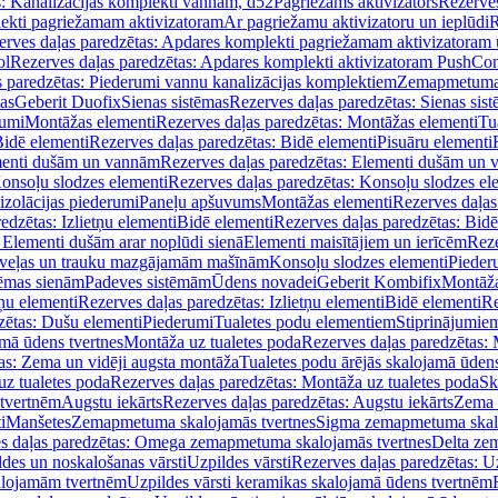
s: Kanalizācijas komplekti vannām, d52
Pagriežams aktivizators
Rezerves
lekti pagriežamam aktivizatoram
Ar pagriežamu aktivizatoru un ieplūdi
R
erves daļas paredzētas: Apdares komplekti pagriežamam aktivizatoram 
ol
Rezerves daļas paredzētas: Apdares komplekti aktivizatoram PushCon
s paredzētas: Piederumi vannu kanalizācijas komplektiem
Zemapmetuma c
mas
Geberit Duofix
Sienas sistēmas
Rezerves daļas paredzētas: Sienas sis
rumi
Montāžas elementi
Rezerves daļas paredzētas: Montāžas elementi
Tu
idē elementi
Rezerves daļas paredzētas: Bidē elementi
Pisuāru elementi
enti dušām un vannām
Rezerves daļas paredzētas: Elementi dušām un
onsoļu slodzes elementi
Rezerves daļas paredzētas: Konsoļu slodzes el
izolācijas piederumi
Paneļu apšuvums
Montāžas elementi
Rezerves daļas
edzētas: Izlietņu elementi
Bidē elementi
Rezerves daļas paredzētas: Bidē
 Elementi dušām arar noplūdi sienā
Elementi maisītājiem un ierīcēm
Reze
i veļas un trauku mazgājamām mašīnām
Konsoļu slodzes elementi
Pieder
tēmas sienām
Padeves sistēmām
Ūdens novadei
Geberit Kombifix
Montāža
tņu elementi
Rezerves daļas paredzētas: Izlietņu elementi
Bidē elementi
Re
zētas: Dušu elementi
Piederumi
Tualetes podu elementiem
Stiprinājumie
amā ūdens tvertnes
Montāža uz tualetes poda
Rezerves daļas paredzētas: 
as: Zema un vidēji augsta montāža
Tualetes podu ārējās skalojamā ūdens
z tualetes poda
Rezerves daļas paredzētas: Montāža uz tualetes poda
Sk
 tvertnēm
Augstu iekārts
Rezerves daļas paredzētas: Augstu iekārts
Zema 
i
Manšetes
Zemapmetuma skalojamās tvertnes
Sigma zemapmetuma skalo
s daļas paredzētas: Omega zemapmetuma skalojamās tvertnes
Delta ze
des un noskalošanas vārsti
Uzpildes vārsti
Rezerves daļas paredzētas: Uz
alojamām tvertnēm
Uzpildes vārsti keramikas skalojamā ūdens tvertnēm