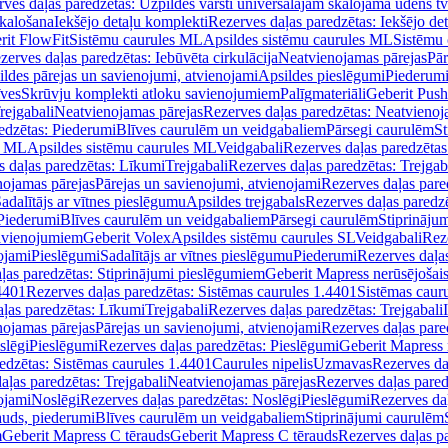
ves daļas paredzētas: Uzpildes vārsti universālajām skalojamā ūdens t
skalošana
Iekšējo detaļu komplekti
Rezerves daļas paredzētas: Iekšējo de
rit FlowFit
Sistēmu caurules ML
Apsildes sistēmu caurules ML
Sistēmu 
zerves daļas paredzētas: Iebūvēta cirkulācija
Neatvienojamas pārejas
Pār
ldes pārejas un savienojumi, atvienojami
Apsildes pieslēgumi
Piederum
īves
Skrūvju komplekti atloku savienojumiem
Palīgmateriāli
Geberit Push
rejgabali
Neatvienojamas pārejas
Rezerves daļas paredzētas: Neatvienoj
edzētas: Piederumi
Blīves caurulēm un veidgabaliem
Pārsegi caurulēm
St
s ML
Apsildes sistēmu caurules ML
Veidgabali
Rezerves daļas paredzētas
 daļas paredzētas: Līkumi
Trejgabali
Rezerves daļas paredzētas: Trejgab
nojamas pārejas
Pārejas un savienojumi, atvienojami
Rezerves daļas pare
adalītājs ar vītnes pieslēgumu
Apsildes trejgabals
Rezerves daļas paredzē
 Piederumi
Blīves caurulēm un veidgabaliem
Pārsegi caurulēm
Stiprināju
savienojumiem
Geberit Volex
Apsildes sistēmu caurules SL
Veidgabali
Reze
ojami
Pieslēgumi
Sadalītājs ar vītnes pieslēgumu
Piederumi
Rezerves daļa
ļas paredzētas: Stiprinājumi pieslēgumiem
Geberit Mapress nerūsējošais
4401
Rezerves daļas paredzētas: Sistēmas caurules 1.4401
Sistēmas caur
ļas paredzētas: Līkumi
Trejgabali
Rezerves daļas paredzētas: Trejgabali
nojamas pārejas
Pārejas un savienojumi, atvienojami
Rezerves daļas pare
slēgi
Pieslēgumi
Rezerves daļas paredzētas: Pieslēgumi
Geberit Mapress 
edzētas: Sistēmas caurules 1.4401
Caurules nipelis
Uzmavas
Rezerves da
aļas paredzētas: Trejgabali
Neatvienojamas pārejas
Rezerves daļas pared
ojami
Noslēgi
Rezerves daļas paredzētas: Noslēgi
Pieslēgumi
Rezerves da
auds, piederumi
Blīves caurulēm un veidgabaliem
Stiprinājumi caurulēm
m
Geberit Mapress C tērauds
Geberit Mapress C tērauds
Rezerves daļas p