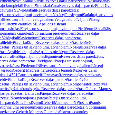
vertnēm
Noskalošanas vārsti
Rezerves daļas paredzētas: Noskalošanas
taļu komplekti
Divu režīmu skalošana
Rezerves daļas paredzētas: Divu
caurules SL
Veidgabali
Rezerves daļas paredzētas:
ejas un savienojumi, atvienojami
Noslēgi
Pieslēgumi
Sadalītājs ar vītnes
i
Blīves caurulēm un veidgabaliem
Veidgabalu blīvējumi
Pārsegi
Fit
Sistēmu caurules ML
Apsildes sistēmu
amas pārejas
Pārejas un savienojumi, atvienojami
Pieslēgumi
Sadalītājs
iprinājumi caurulēm
Stiprinājumi pieslēgumiem
Rezerves daļas
: Veidgabali
Savienojumi
Rezerves daļas paredzētas:
ali
Iebūvēta cirkulācija
Rezerves daļas paredzētas: Iebūvēta
dzētas: Pārejas un savienojumi, atvienojami
Noslēgi
Rezerves daļas
tas: Apsildes trejgabals
Apsildes pieslēgumi
Rezerves daļas
mi caurulēm
Stiprinājumi pieslēgumiem
Rezerves daļas paredzētas:
rves daļas paredzētas: Veidgabali
Pārejas un savienojumi,
s paredzētas: Piederumi
Blīves caurulēm un veidgabaliem
Pārsegi
 tērauds
Geberit Mapress nerūsējošais tērauds
Rezerves daļas
ules 1.4521
Caurules nipelis
Uzmavas
Rezerves daļas paredzētas:
Iebūvēta cirkulācija
Rezerves daļas paredzētas: Iebūvēta
dzētas: Pārejas un savienojumi, atvienojami
Kompensatori
Rezerves
nerūsējošais tērauds, gāze
Rezerves daļas paredzētas: Geberit Mapress
ļas paredzētas: Uzmavas
Pārejas
Rezerves daļas paredzētas:
zētas: Neatvienojamas pārejas
Pārejas un savienojumi,
ļas paredzētas: Pieslēgumi
GeberitMapress nerūsējošais tērauds,
Stiprinājumi pieslēgumiem
Rezerves daļas paredzētas: Stiprinājumi
aredzētas: Geberit Mapress C tērauds
Sistēmas caurules