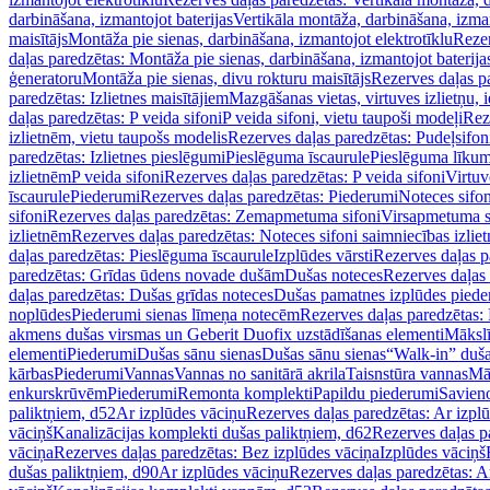
darbināšana, izmantojot baterijas
Vertikāla montāža, darbināšana, izma
maisītājs
Montāža pie sienas, darbināšana, izmantojot elektrotīklu
Rezer
daļas paredzētas: Montāža pie sienas, darbināšana, izmantojot baterija
ģeneratoru
Montāža pie sienas, divu rokturu maisītājs
Rezerves daļas pa
paredzētas: Izlietnes maisītājiem
Mazgāšanas vietas, virtuves izlietņu, i
daļas paredzētas: P veida sifoni
P veida sifoni, vietu taupoši modeļi
Reze
izlietnēm, vietu taupošs modelis
Rezerves daļas paredzētas: Pudeļsifoni
paredzētas: Izlietnes pieslēgumi
Pieslēguma īscaurule
Pieslēguma līkum
izlietnēm
P veida sifoni
Rezerves daļas paredzētas: P veida sifoni
Virtuv
īscaurule
Piederumi
Rezerves daļas paredzētas: Piederumi
Noteces sifo
sifoni
Rezerves daļas paredzētas: Zemapmetuma sifoni
Virsapmetuma s
izlietnēm
Rezerves daļas paredzētas: Noteces sifoni saimniecības izlie
daļas paredzētas: Pieslēguma īscaurule
Izplūdes vārsti
Rezerves daļas pa
paredzētas: Grīdas ūdens novade dušām
Dušas noteces
Rezerves daļas
daļas paredzētas: Dušas grīdas noteces
Dušas pamatnes izplūdes piede
noplūdes
Piederumi sienas līmeņa notecēm
Rezerves daļas paredzētas:
akmens dušas virsmas un Geberit Duofix uzstādīšanas elementi
Mākslī
elementi
Piederumi
Dušas sānu sienas
Dušas sānu sienas
“Walk-in” duša
kārbas
Piederumi
Vannas
Vannas no sanitārā akrila
Taisnstūra vannas
Mā
enkurskrūvēm
Piederumi
Remonta komplekti
Papildu piederumi
Savien
paliktņiem, d52
Ar izplūdes vāciņu
Rezerves daļas paredzētas: Ar izpl
vāciņš
Kanalizācijas komplekti dušas paliktņiem, d62
Rezerves daļas p
vāciņa
Rezerves daļas paredzētas: Bez izplūdes vāciņa
Izplūdes vāciņš
dušas paliktņiem, d90
Ar izplūdes vāciņu
Rezerves daļas paredzētas: A