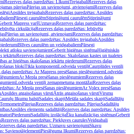
mi
Rezerves daļas paredzētas: Līkumi
Trejgabali
Rezerves daļas
ojamas pārejas
Pārejas un savienojumi, atvienojami
Rezerves daļas
slēgi
Apsildes trejgabals
Rezerves daļas paredzētas: Apsildes
abaliem
Pārsegi caurulēm
Stiprinājumi caurulēm
Stiprinājumi
Geberit Mapress varš
Uzmavas
Rezerves daļas paredzētas:
Iebūvēta cirkulācija
Rezerves daļas paredzētas: Iebūvēta
jas
Pārejas un savienojumi, atvienojami
Rezerves daļas paredzētas:
gabals
Rezerves daļas paredzētas: Apsildes trejgabals
Apsildes
 piederumi
Blīves caurulēm un veidgabaliem
Pārsegi
lekti atloku savienojumiem
Geberit higiēnas sistēma
Higiēniskās
s iekārtu
Rezerves daļas paredzētas: Skalošanas kastes un tualetes
ības ar higiēnas skalošanas iekārtu piederumi
Rezerves daļas
rošanas bloki
Tīkla komponenti
Lodveida ventiļi
Caurplūdes ventiļi
 daļas paredzētas: Ar Mapress presēšanas pieslēgumiem
Lodveida
eslēgumiem
Ar Mepla presēšanas pieslēgumiem
Rezerves daļas
lēgumiem
Lodveida ventiļi zemapmetuma montāžai
Rezerves daļas
redzētas: Ar Mepla presēšanas pieslēgumiem
Ar Volex presēšanas
m
Apsildes atgaisošanas vārsti
Ātrās atgaisošanas vārsti
Virsmu
Cauruļu līkumu balsti
Sadales skapji
Metāla sadales skapji
Sadalītāju
Termometrs
Pārejas
Rezerves daļas paredzētas: Pārejas
Sadalītāju
nības
Apsildes elementu sadalītāji
Rezerves daļas paredzētas: Apsildes
matori
Piederumi
Sadalītāju izolācija
Ēku kanalizācijas sistēmas
Geberit
s
Rezerves daļas paredzētas: Piekļuves caurules
Veidgabali
ezerves daļas paredzētas: Uzmavu savienojumi
Skavu
as: Savienotājelementi
Pieslēguma līkumi
Rezerves daļas paredzētas: