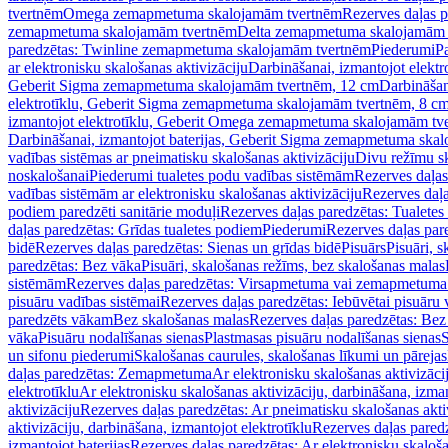
tvertnēm
Omega zemapmetuma skalojamām tvertnēm
Rezerves daļas 
zemapmetuma skalojamām tvertnēm
Delta zemapmetuma skalojamām 
paredzētas: Twinline zemapmetuma skalojamām tvertnēm
Piederumi
Pa
ar elektronisku skalošanas aktivizāciju
Darbināšanai, izmantojot elek
Geberit Sigma zemapmetuma skalojamām tvertnēm, 12 cm
Darbināšan
elektrotīklu, Geberit Sigma zemapmetuma skalojamām tvertnēm, 8 c
izmantojot elektrotīklu, Geberit Omega zemapmetuma skalojamām tv
Darbināšanai, izmantojot baterijas, Geberit Sigma zemapmetuma ska
vadības sistēmas ar pneimatisku skalošanas aktivizāciju
Divu režīmu s
noskalošanai
Piederumi tualetes podu vadības sistēmām
Rezerves daļas
vadības sistēmām ar elektronisku skalošanas aktivizāciju
Rezerves daļa
podiem paredzēti sanitārie moduļi
Rezerves daļas paredzētas: Tualetes
daļas paredzētas: Grīdas tualetes podiem
Piederumi
Rezerves daļas par
bidē
Rezerves daļas paredzētas: Sienas un grīdas bidē
Pisuārs
Pisuāri, 
paredzētas: Bez vāka
Pisuāri, skalošanas režīms, bez skalošanas malas
sistēmām
Rezerves daļas paredzētas: Virsapmetuma vai zemapmetuma 
pisuāru vadības sistēmai
Rezerves daļas paredzētas: Iebūvētai pisuāru 
paredzēts vākam
Bez skalošanas malas
Rezerves daļas paredzētas: Bez
vāka
Pisuāru nodalīšanas sienas
Plastmasas pisuāru nodalīšanas sienas
S
un sifonu piederumi
Skalošanas caurules, skalošanas līkumi un pārejas
daļas paredzētas: Zemapmetuma
Ar elektronisku skalošanas aktivizācij
elektrotīklu
Ar elektronisku skalošanas aktivizāciju, darbināšana, izman
aktivizāciju
Rezerves daļas paredzētas: Ar pneimatisku skalošanas akti
aktivizāciju, darbināšana, izmantojot elektrotīklu
Rezerves daļas paredz
izmantojot baterijas
Rezerves daļas paredzētas: Ar elektronisku skalošan