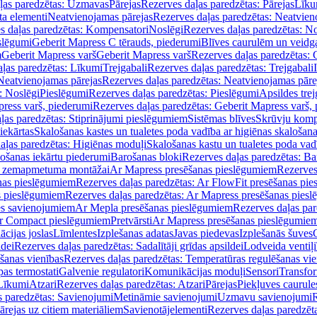
ļas paredzētas: Uzmavas
Pārejas
Rezerves daļas paredzētas: Pārejas
Līku
ta elementi
Neatvienojamas pārejas
Rezerves daļas paredzētas: Neatvien
s daļas paredzētas: Kompensatori
Noslēgi
Rezerves daļas paredzētas: No
slēgumi
Geberit Mapress C tērauds, piederumi
Blīves caurulēm un veidg
m
Geberit Mapress varš
Geberit Mapress varš
Rezerves daļas paredzētas: 
ļas paredzētas: Līkumi
Trejgabali
Rezerves daļas paredzētas: Trejgabali
Neatvienojamas pārejas
Rezerves daļas paredzētas: Neatvienojamas pāre
: Noslēgi
Pieslēgumi
Rezerves daļas paredzētas: Pieslēgumi
Apsildes trej
ress varš, piederumi
Rezerves daļas paredzētas: Geberit Mapress varš,
ļas paredzētas: Stiprinājumi pieslēgumiem
Sistēmas blīves
Skrūvju komp
iekārtas
Skalošanas kastes un tualetes poda vadība ar higiēnas skalošana
aļas paredzētas: Higiēnas moduļi
Skalošanas kastu un tualetes poda vad
lošanas iekārtu piederumi
Barošanas bloki
Rezerves daļas paredzētas: Ba
iļi zemapmetuma montāžai
Ar Mapress presēšanas pieslēgumiem
Rezerves
nas pieslēgumiem
Rezerves daļas paredzētas: Ar FlowFit presēšanas pi
s pieslēgumiem
Rezerves daļas paredzētas: Ar Mapress presēšanas pies
es savienojumiem
Ar Mepla presēšanas pieslēgumiem
Rezerves daļas pa
Ar Compact pieslēgumiem
Pretvārsti
Ar Mapress presēšanas pieslēgumie
ācijas joslas
Līmlentes
Izplešanas adatas
Javas piedevas
Izplešanās šuves
ldei
Rezerves daļas paredzētas: Sadalītāji grīdas apsildei
Lodveida ventiļi
šanas vienības
Rezerves daļas paredzētas: Temperatūras regulēšanas vie
pas termostati
Galvenie regulatori
Komunikācijas moduļi
Sensori
Transfor
Līkumi
Atzari
Rezerves daļas paredzētas: Atzari
Pārejas
Piekļuves caurule
s paredzētas: Savienojumi
Metināmie savienojumi
Uzmavu savienojumi
R
ārejas uz citiem materiāliem
Savienotājelementi
Rezerves daļas paredzēt