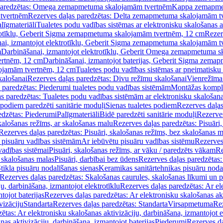
paredzētas: Omega zemapmetuma skalojamām tvertnēm
Kappa zemapme
tvertnēm
Rezerves daļas paredzētas: Delta zemapmetuma skalojamām t
līgmateriāli
Tualetes podu vadības sistēmas ar elektronisku skalošanas a
trotīklu, Geberit Sigma zemapmetuma skalojamām tvertnēm, 12 cm
Rezer
ai, izmantojot elektrotīklu, Geberit Sigma zemapmetuma skalojamām t
m
Darbināšanai, izmantojot elektrotīklu, Geberit Omega zemapmetuma 
ertnēm, 12 cm
Darbināšanai, izmantojot baterijas, Geberit Sigma zem
lojamām tvertnēm, 12 cm
Tualetes podu vadības sistēmas ar pneimatisku 
kalošanai
Rezerves daļas paredzētas: Divu režīmu skalošanai
Vienrežīma
 paredzētas: Piederumi tualetes podu vadības sistēmām
Montāžas kompl
s paredzētas: Tualetes podu vadības sistēmām ar elektronisku skalošana
 podiem paredzēti sanitārie moduļi
Sienas tualetes podiem
Rezerves daļas
edzētas: Piederumi
Palīgmateriāli
Bidē paredzēti sanitārie moduļi
Rezerves
skalošanas režīms, ar skalošanas malu
Rezerves daļas paredzētas: Pisuāri
Rezerves daļas paredzētas: Pisuāri, skalošanas režīms, bez skalošanas m
pisuāru vadības sistēmām
Ar iebūvētu pisuāru vadības sistēmu
Rezerves
vadības sistēmai
Pisuāri, skalošanas režīms, ar vāku / paredzēts vākam
Re
 skalošanas malas
Pisuāri, darbībai bez ūdens
Rezerves daļas paredzētas:
tikla pisuāru nodalīšanas sienas
Keramikas sanitārtehnikas pisuāru noda
Rezerves daļas paredzētas: Skalošanas caurules, skalošanas līkumi un p
u, darbināšana, izmantojot elektrotīklu
Rezerves daļas paredzētas: Ar el
tojot baterijas
Rezerves daļas paredzētas: Ar elektronisku skalošanas akt
vizāciju
Standarta
Rezerves daļas paredzētas: Standarta
Virsapmetuma
Re
ētas: Ar elektronisku skalošanas aktivizāciju, darbināšana, izmantojot e
as aktivizāciju, darbināšana, izmantojot baterijas
Piederumi
Rezerves da