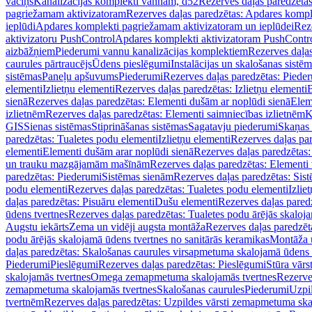
vāciņš
Kanalizācijas komplekti vannām, d52
Rezerves daļas paredzēta
pagriežamam aktivizatoram
Rezerves daļas paredzētas: Apdares komp
ieplūdi
Apdares komplekti pagriežamam aktivizatoram un ieplūdei
Rez
aktivizatoru PushControl
Apdares komplekti aktivizatoram PushContr
aizbāžņiem
Piederumi vannu kanalizācijas komplektiem
Rezerves daļa
caurules pārtraucējs
Ūdens pieslēgumi
Instalācijas un skalošanas sistē
sistēmas
Paneļu apšuvums
Piederumi
Rezerves daļas paredzētas: Piede
elementi
Izlietņu elementi
Rezerves daļas paredzētas: Izlietņu elementi
B
sienā
Rezerves daļas paredzētas: Elementi dušām ar noplūdi sienā
Elem
izlietnēm
Rezerves daļas paredzētas: Elementi saimniecības izlietnēm
K
GIS
Sienas sistēmas
Stiprināšanas sistēmas
Sagatavju piederumi
Skaņas 
paredzētas: Tualetes podu elementi
Izlietņu elementi
Rezerves daļas par
elementi
Elementi dušām arar noplūdi sienā
Rezerves daļas paredzētas:
un trauku mazgājamām mašīnām
Rezerves daļas paredzētas: Element
paredzētas: Piederumi
Sistēmas sienām
Rezerves daļas paredzētas: Sis
podu elementi
Rezerves daļas paredzētas: Tualetes podu elementi
Izlie
daļas paredzētas: Pisuāru elementi
Dušu elementi
Rezerves daļas pared
ūdens tvertnes
Rezerves daļas paredzētas: Tualetes podu ārējās skaloj
Augstu iekārts
Zema un vidēji augsta montāža
Rezerves daļas paredzēt
podu ārējās skalojamā ūdens tvertnes no sanitārās keramikas
Montāža u
daļas paredzētas: Skalošanas caurules virsapmetuma skalojamā ūdens
Piederumi
Pieslēgumi
Rezerves daļas paredzētas: Pieslēgumi
Stūra vārst
skalojamās tvertnes
Omega zemapmetuma skalojamās tvertnes
Rezerve
zemapmetuma skalojamās tvertnes
Skalošanas caurules
Piederumi
Uzpil
tvertnēm
Rezerves daļas paredzētas: Uzpildes vārsti zemapmetuma sk