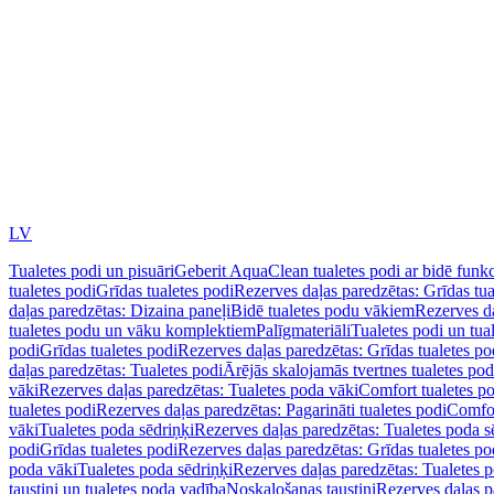
LV
Tualetes podi un pisuāri
Geberit AquaClean tualetes podi ar bidē funkc
tualetes podi
Grīdas tualetes podi
Rezerves daļas paredzētas: Grīdas tua
daļas paredzētas: Dizaina paneļi
Bidē tualetes podu vākiem
Rezerves da
tualetes podu un vāku komplektiem
Palīgmateriāli
Tualetes podi un tua
podi
Grīdas tualetes podi
Rezerves daļas paredzētas: Grīdas tualetes po
daļas paredzētas: Tualetes podi
Ārējās skalojamās tvertnes tualetes po
vāki
Rezerves daļas paredzētas: Tualetes poda vāki
Comfort tualetes p
tualetes podi
Rezerves daļas paredzētas: Pagarināti tualetes podi
Comfor
vāki
Tualetes poda sēdriņķi
Rezerves daļas paredzētas: Tualetes poda s
podi
Grīdas tualetes podi
Rezerves daļas paredzētas: Grīdas tualetes po
poda vāki
Tualetes poda sēdriņķi
Rezerves daļas paredzētas: Tualetes p
taustiņi un tualetes poda vadība
Noskalošanas taustiņi
Rezerves daļas p