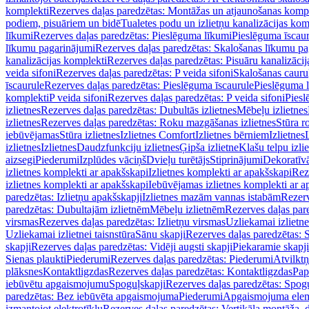
komplekti
Rezerves daļas paredzētas: Montāžas un atjaunošanas komp
podiem, pisuāriem un bidē
Tualetes podu un izlietņu kanalizācijas kom
līkumi
Rezerves daļas paredzētas: Pieslēguma līkumi
Pieslēguma īscau
līkumu pagarinājumi
Rezerves daļas paredzētas: Skalošanas līkumu p
kanalizācijas komplekti
Rezerves daļas paredzētas: Pisuāru kanalizāci
veida sifoni
Rezerves daļas paredzētas: P veida sifoni
Skalošanas cauru
īscaurule
Rezerves daļas paredzētas: Pieslēguma īscaurule
Pieslēguma 
komplekti
P veida sifoni
Rezerves daļas paredzētas: P veida sifoni
Piesl
izlietnes
Rezerves daļas paredzētas: Dubultās izlietnes
Mēbeļu izlietnes
izlietnes
Rezerves daļas paredzētas: Roku mazgāšanas izlietnes
Stūra r
iebūvējamas
Stūra izlietnes
Izlietnes Comfort
Izlietnes bērniem
Izlietnes
izlietnes
Izlietnes
Daudzfunkciju izlietnes
Ģipša izlietne
Klašu telpu izli
aizsegi
Piederumi
Izplūdes vāciņš
Dvieļu turētājs
Stiprinājumi
Dekoratīv
izlietnes komplekti ar apakšskapi
Izlietnes komplekti ar apakšskapi
Rez
izlietnes komplekti ar apakšskapi
Iebūvējamas izlietnes komplekti ar a
paredzētas: Izlietņu apakšskapji
Izlietnes mazām vannas istabām
Rezerv
paredzētas: Dubultajām izlietnēm
Mēbeļu izlietnēm
Rezerves daļas par
virsmas
Rezerves daļas paredzētas: Izlietņu virsmas
Uzliekamai izlietn
Uzliekamai izlietnei taisnstūra
Sānu skapji
Rezerves daļas paredzētas: 
skapji
Rezerves daļas paredzētas: Vidēji augsti skapji
Piekaramie skapji
Sienas plaukti
Piederumi
Rezerves daļas paredzētas: Piederumi
Atvilktņ
plāksnes
Kontaktligzdas
Rezerves daļas paredzētas: Kontaktligzdas
Pap
iebūvētu apgaismojumu
Spoguļskapji
Rezerves daļas paredzētas: Spog
paredzētas: Bez iebūvēta apgaismojuma
Piederumi
Apgaismojuma elem
izmantojot elektrotīklu
Rezerves daļas paredzētas: Vertikāla montāža, d