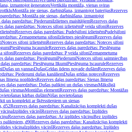
šana, izmantojot ģeneratoru
Vertikāla montāža, vienas sviras
rotīklu
Montāža pie sienas, darbināšana, izmantojot baterijas
Rezerves
paredzētas: Montāža pie sienas, darbināšana, izmantojot
 daļas paredzētas: Piederumi
Izlietnes maisītājiem
Rezerves daļas
s daļas paredzētas: Noteces sifoni izlietnēm
P veida sifoni
Rezerves
izlietnēm
Rezerves daļas paredzētas: Pudeļsifoni izlietnēm
Pudeļsifoni
paredzētas: Zemapmetuma sifoni
Izlietnes pieslēgumi
Rezerves daļas
i
Noteces sifoni izlietnēm
Rezerves daļas paredzētas: Noteces sifoni
lēgumi
Pieslēguma īscaurule
Rezerves daļas paredzētas: Pieslēguma
a sifoni
Rezerves daļas paredzētas: P veida sifoni
Zemapmetuma
s daļas paredzētas: Pieslēgumi
Piederumi
Noteces sifoni saimniecības
daļas paredzētas: Pieslēguma līkumi
Pieslēguma īscaurule
Rezerves
mi
Dušas un vannas
Dušas
Grīdas ūdens novade dušām
Rezerves daļas
edzētas: Piederumi dušas kanāliem
Dušas grīdas noteces
Rezerves
nas līmeņa noplūdes
Rezerves daļas paredzētas: Sienas līmeņa
es daļas paredzētas: Dušas paliktņi un dušas virsmas
Mākslīgā
dušas virsmas
Montāžas elementi
Rezerves daļas paredzētas: Montāžas
ovietošanas kārbas dušām
Nišas novietošanas
ti un komplekti ar šķērsstieņiem un sienas
m, d52
Rezerves daļas paredzētas: Kanalizācijas komplekti dušas
 vāciņa
Izplūdes vāciņš
Rezerves daļas paredzētas: Izplūdes
āciņu
Rezerves daļas paredzētas: Ar izplūdes vāciņu
Bez izplūdes
s paliktņiem, d90
Rezerves daļas paredzētas: Kanalizācijas komplekti
plūdes vāciņa
Izplūdes vāciņš
Rezerves daļas paredzētas: Izplūdes