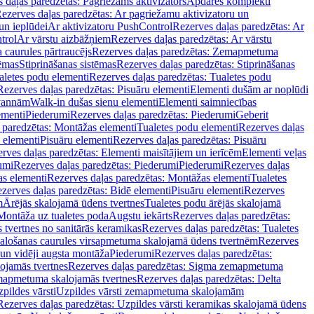
 daļas paredzētas: Pagriežams aktivizators
Apdares komplekti
ezerves daļas paredzētas: Ar pagriežamu aktivizatoru un
un ieplūdei
Ar aktivizatoru PushControl
Rezerves daļas paredzētas: Ar
trol
Ar vārstu aizbāžņiem
Rezerves daļas paredzētas: Ar vārstu
aurules pārtraucējs
Rezerves daļas paredzētas: Zemapmetuma
tēmas
Stiprināšanas sistēmas
Rezerves daļas paredzētas: Stiprināšanas
aletes podu elementi
Rezerves daļas paredzētas: Tualetes podu
Rezerves daļas paredzētas: Pisuāru elementi
Elementi dušām ar noplūdi
 vannām
Walk-in dušas sienu elementi
Elementi saimniecības
ementi
Piederumi
Rezerves daļas paredzētas: Piederumi
Geberit
 paredzētas: Montāžas elementi
Tualetes podu elementi
Rezerves daļas
 elementi
Pisuāru elementi
Rezerves daļas paredzētas: Pisuāru
rves daļas paredzētas: Elementi maisītājiem un ierīcēm
Elementi veļas
umi
Rezerves daļas paredzētas: Piederumi
Piederumi
Rezerves daļas
s elementi
Rezerves daļas paredzētas: Montāžas elementi
Tualetes
zerves daļas paredzētas: Bidē elementi
Pisuāru elementi
Rezerves
m
Ārējās skalojamā ūdens tvertnes
Tualetes podu ārējās skalojamā
Montāža uz tualetes poda
Augstu iekārts
Rezerves daļas paredzētas:
 tvertnes no sanitārās keramikas
Rezerves daļas paredzētas: Tualetes
alošanas caurules virsapmetuma skalojamā ūdens tvertnēm
Rezerves
un vidēji augsta montāža
Piederumi
Rezerves daļas paredzētas:
jamās tvertnes
Rezerves daļas paredzētas: Sigma zemapmetuma
mapmetuma skalojamās tvertnes
Rezerves daļas paredzētas: Delta
pildes vārsti
Uzpildes vārsti zemapmetuma skalojamām
Rezerves daļas paredzētas: Uzpildes vārsti keramikas skalojamā ūdens