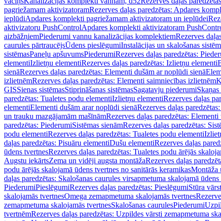
vāciņš
Kanalizācijas komplekti vannām, d52
Rezerves daļas paredzēta
pagriežamam aktivizatoram
Rezerves daļas paredzētas: Apdares komp
ieplūdi
Apdares komplekti pagriežamam aktivizatoram un ieplūdei
Rez
aktivizatoru PushControl
Apdares komplekti aktivizatoram PushContr
aizbāžņiem
Piederumi vannu kanalizācijas komplektiem
Rezerves daļa
caurules pārtraucējs
Ūdens pieslēgumi
Instalācijas un skalošanas sistē
sistēmas
Paneļu apšuvums
Piederumi
Rezerves daļas paredzētas: Piede
elementi
Izlietņu elementi
Rezerves daļas paredzētas: Izlietņu elementi
B
sienā
Rezerves daļas paredzētas: Elementi dušām ar noplūdi sienā
Elem
izlietnēm
Rezerves daļas paredzētas: Elementi saimniecības izlietnēm
K
GIS
Sienas sistēmas
Stiprināšanas sistēmas
Sagatavju piederumi
Skaņas 
paredzētas: Tualetes podu elementi
Izlietņu elementi
Rezerves daļas par
elementi
Elementi dušām arar noplūdi sienā
Rezerves daļas paredzētas:
un trauku mazgājamām mašīnām
Rezerves daļas paredzētas: Element
paredzētas: Piederumi
Sistēmas sienām
Rezerves daļas paredzētas: Sis
podu elementi
Rezerves daļas paredzētas: Tualetes podu elementi
Izlie
daļas paredzētas: Pisuāru elementi
Dušu elementi
Rezerves daļas pared
ūdens tvertnes
Rezerves daļas paredzētas: Tualetes podu ārējās skaloj
Augstu iekārts
Zema un vidēji augsta montāža
Rezerves daļas paredzēt
podu ārējās skalojamā ūdens tvertnes no sanitārās keramikas
Montāža u
daļas paredzētas: Skalošanas caurules virsapmetuma skalojamā ūdens
Piederumi
Pieslēgumi
Rezerves daļas paredzētas: Pieslēgumi
Stūra vārst
skalojamās tvertnes
Omega zemapmetuma skalojamās tvertnes
Rezerve
zemapmetuma skalojamās tvertnes
Skalošanas caurules
Piederumi
Uzpil
tvertnēm
Rezerves daļas paredzētas: Uzpildes vārsti zemapmetuma sk