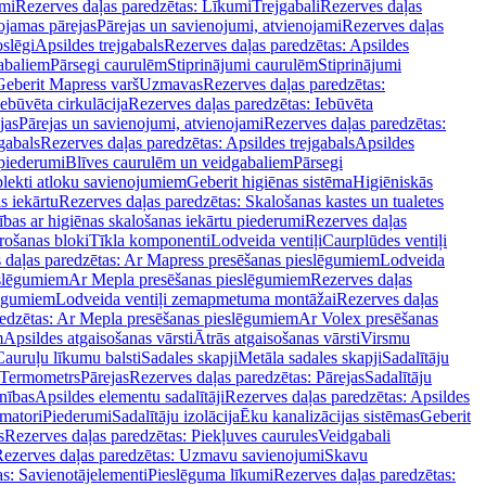
mi
Rezerves daļas paredzētas: Līkumi
Trejgabali
Rezerves daļas
ojamas pārejas
Pārejas un savienojumi, atvienojami
Rezerves daļas
slēgi
Apsildes trejgabals
Rezerves daļas paredzētas: Apsildes
abaliem
Pārsegi caurulēm
Stiprinājumi caurulēm
Stiprinājumi
Geberit Mapress varš
Uzmavas
Rezerves daļas paredzētas:
Iebūvēta cirkulācija
Rezerves daļas paredzētas: Iebūvēta
jas
Pārejas un savienojumi, atvienojami
Rezerves daļas paredzētas:
gabals
Rezerves daļas paredzētas: Apsildes trejgabals
Apsildes
 piederumi
Blīves caurulēm un veidgabaliem
Pārsegi
lekti atloku savienojumiem
Geberit higiēnas sistēma
Higiēniskās
s iekārtu
Rezerves daļas paredzētas: Skalošanas kastes un tualetes
ības ar higiēnas skalošanas iekārtu piederumi
Rezerves daļas
rošanas bloki
Tīkla komponenti
Lodveida ventiļi
Caurplūdes ventiļi
 daļas paredzētas: Ar Mapress presēšanas pieslēgumiem
Lodveida
eslēgumiem
Ar Mepla presēšanas pieslēgumiem
Rezerves daļas
lēgumiem
Lodveida ventiļi zemapmetuma montāžai
Rezerves daļas
redzētas: Ar Mepla presēšanas pieslēgumiem
Ar Volex presēšanas
m
Apsildes atgaisošanas vārsti
Ātrās atgaisošanas vārsti
Virsmu
Cauruļu līkumu balsti
Sadales skapji
Metāla sadales skapji
Sadalītāju
Termometrs
Pārejas
Rezerves daļas paredzētas: Pārejas
Sadalītāju
nības
Apsildes elementu sadalītāji
Rezerves daļas paredzētas: Apsildes
matori
Piederumi
Sadalītāju izolācija
Ēku kanalizācijas sistēmas
Geberit
s
Rezerves daļas paredzētas: Piekļuves caurules
Veidgabali
ezerves daļas paredzētas: Uzmavu savienojumi
Skavu
as: Savienotājelementi
Pieslēguma līkumi
Rezerves daļas paredzētas: