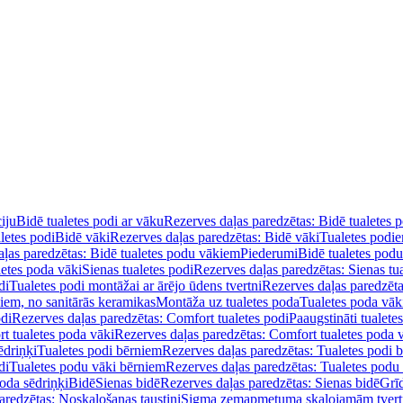
iju
Bidē tualetes podi ar vāku
Rezerves daļas paredzētas: Bidē tualetes 
letes podi
Bidē vāki
Rezerves daļas paredzētas: Bidē vāki
Tualetes podi
ļas paredzētas: Bidē tualetes podu vākiem
Piederumi
Bidē tualetes pod
letes poda vāki
Sienas tualetes podi
Rezerves daļas paredzētas: Sienas tu
di
Tualetes podi montāžai ar ārējo ūdens tvertni
Rezerves daļas paredzēta
diem, no sanitārās keramikas
Montāža uz tualetes poda
Tualetes poda vāk
odi
Rezerves daļas paredzētas: Comfort tualetes podi
Paaugstināti tualete
t tualetes poda vāki
Rezerves daļas paredzētas: Comfort tualetes poda 
ēdriņķi
Tualetes podi bērniem
Rezerves daļas paredzētas: Tualetes podi 
di
Tualetes podu vāki bērniem
Rezerves daļas paredzētas: Tualetes podu
oda sēdriņķi
Bidē
Sienas bidē
Rezerves daļas paredzētas: Sienas bidē
Grī
aredzētas: Noskalošanas taustiņi
Sigma zemapmetuma skalojamām tver