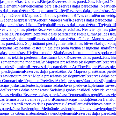
ļas paredzētas: Uzmavas
Pārejas
Rezerves daļas paredzētas: Pārejas
Līku
ta elementi
Neatvienojamas pārejas
Rezerves daļas paredzētas: Neatvien
s daļas paredzētas: Kompensatori
Noslēgi
Rezerves daļas paredzētas: No
slēgumi
Geberit Mapress C tērauds, piederumi
Blīves caurulēm un veidg
m
Geberit Mapress varš
Geberit Mapress varš
Rezerves daļas paredzētas: 
ļas paredzētas: Līkumi
Trejgabali
Rezerves daļas paredzētas: Trejgabali
Neatvienojamas pārejas
Rezerves daļas paredzētas: Neatvienojamas pāre
: Noslēgi
Pieslēgumi
Rezerves daļas paredzētas: Pieslēgumi
Apsildes trej
ress varš, piederumi
Rezerves daļas paredzētas: Geberit Mapress varš,
ļas paredzētas: Stiprinājumi pieslēgumiem
Sistēmas blīves
Skrūvju komp
iekārtas
Skalošanas kastes un tualetes poda vadība ar higiēnas skalošana
aļas paredzētas: Higiēnas moduļi
Skalošanas kastu un tualetes poda vad
lošanas iekārtu piederumi
Barošanas bloki
Rezerves daļas paredzētas: Ba
iļi zemapmetuma montāžai
Ar Mapress presēšanas pieslēgumiem
Rezerves
nas pieslēgumiem
Rezerves daļas paredzētas: Ar FlowFit presēšanas pi
s pieslēgumiem
Rezerves daļas paredzētas: Ar Mapress presēšanas pies
es savienojumiem
Ar Mepla presēšanas pieslēgumiem
Rezerves daļas pa
Ar Compact pieslēgumiem
Pretvārsti
Ar Mapress presēšanas pieslēgumie
ācijas joslas
Līmlentes
Izplešanas adatas
Javas piedevas
Izplešanās šuves
ldei
Rezerves daļas paredzētas: Sadalītāji grīdas apsildei
Lodveida ventiļi
šanas vienības
Rezerves daļas paredzētas: Temperatūras regulēšanas vie
pas termostati
Galvenie regulatori
Komunikācijas moduļi
Sensori
Transfor
Līkumi
Atzari
Rezerves daļas paredzētas: Atzari
Pārejas
Piekļuves caurule
s paredzētas: Savienojumi
Metināmie savienojumi
Uzmavu savienojumi
R
ārejas uz citiem materiāliem
Savienotājelementi
Rezerves daļas paredzēt