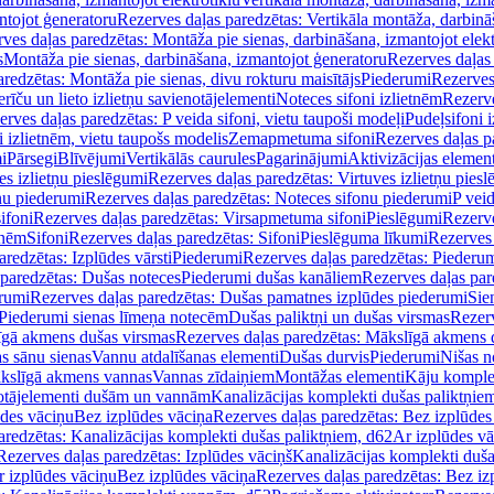
ntojot ģeneratoru
Rezerves daļas paredzētas: Vertikāla montāža, darbinā
ves daļas paredzētas: Montāža pie sienas, darbināšana, izmantojot elekt
s
Montāža pie sienas, darbināšana, izmantojot ģeneratoru
Rezerves daļas 
redzētas: Montāža pie sienas, divu rokturu maisītājs
Piederumi
Rezerves
erīču un lieto izlietņu savienotājelementi
Noteces sifoni izlietnēm
Rezerve
rves daļas paredzētas: P veida sifoni, vietu taupoši modeļi
Pudeļsifoni 
 izlietnēm, vietu taupošs modelis
Zemapmetuma sifoni
Rezerves daļas 
i
Pārsegi
Blīvējumi
Vertikālās caurules
Pagarinājumi
Aktivizācijas element
es izlietņu pieslēgumi
Rezerves daļas paredzētas: Virtuves izlietņu pies
nu piederumi
Rezerves daļas paredzētas: Noteces sifonu piederumi
P veid
ifoni
Rezerves daļas paredzētas: Virsapmetuma sifoni
Pieslēgumi
Rezerve
tnēm
Sifoni
Rezerves daļas paredzētas: Sifoni
Pieslēguma līkumi
Rezerves 
redzētas: Izplūdes vārsti
Piederumi
Rezerves daļas paredzētas: Piederu
 paredzētas: Dušas noteces
Piederumi dušas kanāliem
Rezerves daļas par
rumi
Rezerves daļas paredzētas: Dušas pamatnes izplūdes piederumi
Sie
 Piederumi sienas līmeņa notecēm
Dušas paliktņi un dušas virsmas
Rezerv
gā akmens dušas virsmas
Rezerves daļas paredzētas: Mākslīgā akmens 
s sānu sienas
Vannu atdalīšanas elementi
Dušas durvis
Piederumi
Nišas n
kslīgā akmens vannas
Vannas zīdaiņiem
Montāžas elementi
Kāju komplek
otājelementi dušām un vannām
Kanalizācijas komplekti dušas paliktņie
ūdes vāciņu
Bez izplūdes vāciņa
Rezerves daļas paredzētas: Bez izplūdes
aredzētas: Kanalizācijas komplekti dušas paliktņiem, d62
Ar izplūdes v
Rezerves daļas paredzētas: Izplūdes vāciņš
Kanalizācijas komplekti duša
r izplūdes vāciņu
Bez izplūdes vāciņa
Rezerves daļas paredzētas: Bez iz