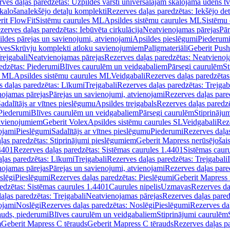
ves daļas paredzētas: Uzpildes vārsti universālajām skalojamā ūdens t
skalošana
Iekšējo detaļu komplekti
Rezerves daļas paredzētas: Iekšējo de
rit FlowFit
Sistēmu caurules ML
Apsildes sistēmu caurules ML
Sistēmu 
zerves daļas paredzētas: Iebūvēta cirkulācija
Neatvienojamas pārejas
Pār
ldes pārejas un savienojumi, atvienojami
Apsildes pieslēgumi
Piederum
īves
Skrūvju komplekti atloku savienojumiem
Palīgmateriāli
Geberit Push
rejgabali
Neatvienojamas pārejas
Rezerves daļas paredzētas: Neatvienoj
edzētas: Piederumi
Blīves caurulēm un veidgabaliem
Pārsegi caurulēm
St
s ML
Apsildes sistēmu caurules ML
Veidgabali
Rezerves daļas paredzētas
 daļas paredzētas: Līkumi
Trejgabali
Rezerves daļas paredzētas: Trejgab
nojamas pārejas
Pārejas un savienojumi, atvienojami
Rezerves daļas pare
adalītājs ar vītnes pieslēgumu
Apsildes trejgabals
Rezerves daļas paredzē
 Piederumi
Blīves caurulēm un veidgabaliem
Pārsegi caurulēm
Stiprināju
savienojumiem
Geberit Volex
Apsildes sistēmu caurules SL
Veidgabali
Reze
ojami
Pieslēgumi
Sadalītājs ar vītnes pieslēgumu
Piederumi
Rezerves daļa
ļas paredzētas: Stiprinājumi pieslēgumiem
Geberit Mapress nerūsējošais
4401
Rezerves daļas paredzētas: Sistēmas caurules 1.4401
Sistēmas caur
ļas paredzētas: Līkumi
Trejgabali
Rezerves daļas paredzētas: Trejgabali
nojamas pārejas
Pārejas un savienojumi, atvienojami
Rezerves daļas pare
slēgi
Pieslēgumi
Rezerves daļas paredzētas: Pieslēgumi
Geberit Mapress 
edzētas: Sistēmas caurules 1.4401
Caurules nipelis
Uzmavas
Rezerves da
aļas paredzētas: Trejgabali
Neatvienojamas pārejas
Rezerves daļas pared
ojami
Noslēgi
Rezerves daļas paredzētas: Noslēgi
Pieslēgumi
Rezerves da
auds, piederumi
Blīves caurulēm un veidgabaliem
Stiprinājumi caurulēm
m
Geberit Mapress C tērauds
Geberit Mapress C tērauds
Rezerves daļas p