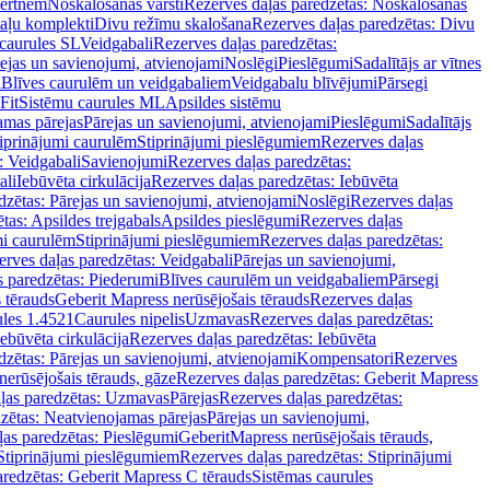
vertnēm
Noskalošanas vārsti
Rezerves daļas paredzētas: Noskalošanas
taļu komplekti
Divu režīmu skalošana
Rezerves daļas paredzētas: Divu
caurules SL
Veidgabali
Rezerves daļas paredzētas:
ejas un savienojumi, atvienojami
Noslēgi
Pieslēgumi
Sadalītājs ar vītnes
i
Blīves caurulēm un veidgabaliem
Veidgabalu blīvējumi
Pārsegi
Fit
Sistēmu caurules ML
Apsildes sistēmu
amas pārejas
Pārejas un savienojumi, atvienojami
Pieslēgumi
Sadalītājs
iprinājumi caurulēm
Stiprinājumi pieslēgumiem
Rezerves daļas
: Veidgabali
Savienojumi
Rezerves daļas paredzētas:
ali
Iebūvēta cirkulācija
Rezerves daļas paredzētas: Iebūvēta
dzētas: Pārejas un savienojumi, atvienojami
Noslēgi
Rezerves daļas
tas: Apsildes trejgabals
Apsildes pieslēgumi
Rezerves daļas
mi caurulēm
Stiprinājumi pieslēgumiem
Rezerves daļas paredzētas:
rves daļas paredzētas: Veidgabali
Pārejas un savienojumi,
s paredzētas: Piederumi
Blīves caurulēm un veidgabaliem
Pārsegi
 tērauds
Geberit Mapress nerūsējošais tērauds
Rezerves daļas
ules 1.4521
Caurules nipelis
Uzmavas
Rezerves daļas paredzētas:
Iebūvēta cirkulācija
Rezerves daļas paredzētas: Iebūvēta
dzētas: Pārejas un savienojumi, atvienojami
Kompensatori
Rezerves
nerūsējošais tērauds, gāze
Rezerves daļas paredzētas: Geberit Mapress
ļas paredzētas: Uzmavas
Pārejas
Rezerves daļas paredzētas:
zētas: Neatvienojamas pārejas
Pārejas un savienojumi,
ļas paredzētas: Pieslēgumi
GeberitMapress nerūsējošais tērauds,
Stiprinājumi pieslēgumiem
Rezerves daļas paredzētas: Stiprinājumi
aredzētas: Geberit Mapress C tērauds
Sistēmas caurules