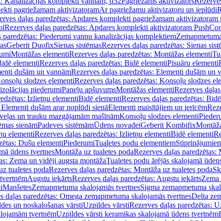
s: Kanalizācijas komplekti vannām, d52
Pagriežams aktivizators
Rezerves
lekti pagriežamam aktivizatoram
Ar pagriežamu aktivizatoru un ieplūdi
R
erves daļas paredzētas: Apdares komplekti pagriežamam aktivizatoram 
ol
Rezerves daļas paredzētas: Apdares komplekti aktivizatoram PushCon
s paredzētas: Piederumi vannu kanalizācijas komplektiem
Zemapmetuma c
mas
Geberit Duofix
Sienas sistēmas
Rezerves daļas paredzētas: Sienas sis
rumi
Montāžas elementi
Rezerves daļas paredzētas: Montāžas elementi
Tu
idē elementi
Rezerves daļas paredzētas: Bidē elementi
Pisuāru elementi
enti dušām un vannām
Rezerves daļas paredzētas: Elementi dušām un
onsoļu slodzes elementi
Rezerves daļas paredzētas: Konsoļu slodzes el
izolācijas piederumi
Paneļu apšuvums
Montāžas elementi
Rezerves daļas
edzētas: Izlietņu elementi
Bidē elementi
Rezerves daļas paredzētas: Bidē
 Elementi dušām arar noplūdi sienā
Elementi maisītājiem un ierīcēm
Reze
i veļas un trauku mazgājamām mašīnām
Konsoļu slodzes elementi
Pieder
tēmas sienām
Padeves sistēmām
Ūdens novadei
Geberit Kombifix
Montāža
tņu elementi
Rezerves daļas paredzētas: Izlietņu elementi
Bidē elementi
Re
zētas: Dušu elementi
Piederumi
Tualetes podu elementiem
Stiprinājumie
amā ūdens tvertnes
Montāža uz tualetes poda
Rezerves daļas paredzētas: 
as: Zema un vidēji augsta montāža
Tualetes podu ārējās skalojamā ūdens
z tualetes poda
Rezerves daļas paredzētas: Montāža uz tualetes poda
Sk
 tvertnēm
Augstu iekārts
Rezerves daļas paredzētas: Augstu iekārts
Zema 
i
Manšetes
Zemapmetuma skalojamās tvertnes
Sigma zemapmetuma skalo
s daļas paredzētas: Omega zemapmetuma skalojamās tvertnes
Delta ze
des un noskalošanas vārsti
Uzpildes vārsti
Rezerves daļas paredzētas: Uz
alojamām tvertnēm
Uzpildes vārsti keramikas skalojamā ūdens tvertnēm