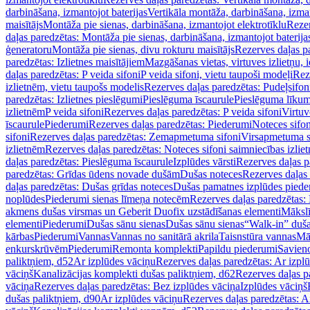
darbināšana, izmantojot baterijas
Vertikāla montāža, darbināšana, izma
maisītājs
Montāža pie sienas, darbināšana, izmantojot elektrotīklu
Rezer
daļas paredzētas: Montāža pie sienas, darbināšana, izmantojot baterija
ģeneratoru
Montāža pie sienas, divu rokturu maisītājs
Rezerves daļas pa
paredzētas: Izlietnes maisītājiem
Mazgāšanas vietas, virtuves izlietņu, i
daļas paredzētas: P veida sifoni
P veida sifoni, vietu taupoši modeļi
Reze
izlietnēm, vietu taupošs modelis
Rezerves daļas paredzētas: Pudeļsifoni
paredzētas: Izlietnes pieslēgumi
Pieslēguma īscaurule
Pieslēguma līkum
izlietnēm
P veida sifoni
Rezerves daļas paredzētas: P veida sifoni
Virtuv
īscaurule
Piederumi
Rezerves daļas paredzētas: Piederumi
Noteces sifo
sifoni
Rezerves daļas paredzētas: Zemapmetuma sifoni
Virsapmetuma s
izlietnēm
Rezerves daļas paredzētas: Noteces sifoni saimniecības izlie
daļas paredzētas: Pieslēguma īscaurule
Izplūdes vārsti
Rezerves daļas pa
paredzētas: Grīdas ūdens novade dušām
Dušas noteces
Rezerves daļas
daļas paredzētas: Dušas grīdas noteces
Dušas pamatnes izplūdes piede
noplūdes
Piederumi sienas līmeņa notecēm
Rezerves daļas paredzētas:
akmens dušas virsmas un Geberit Duofix uzstādīšanas elementi
Mākslī
elementi
Piederumi
Dušas sānu sienas
Dušas sānu sienas
“Walk-in” duša
kārbas
Piederumi
Vannas
Vannas no sanitārā akrila
Taisnstūra vannas
Mā
enkurskrūvēm
Piederumi
Remonta komplekti
Papildu piederumi
Savien
paliktņiem, d52
Ar izplūdes vāciņu
Rezerves daļas paredzētas: Ar izpl
vāciņš
Kanalizācijas komplekti dušas paliktņiem, d62
Rezerves daļas p
vāciņa
Rezerves daļas paredzētas: Bez izplūdes vāciņa
Izplūdes vāciņš
dušas paliktņiem, d90
Ar izplūdes vāciņu
Rezerves daļas paredzētas: A