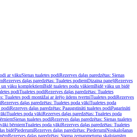
podi ar vāku
Sienas tualetes podi
Rezerves daļas paredzētas: Sienas
em
Rezerves daļas paredzētas: Tualetes podiem
Dizaina paneļi
Rezerves
u un vāku komplektiem
Bidē tualetes podu vākiem
Bidē vāku un bidē
aletes podi
Tualetes podi
Rezerves daļas paredzētas: Tualetes
s: Tualetes podi montāžai ar ārējo ūdens tvertni
Tualetes podi
Rezerves
i
Rezerves daļas paredzētas: Tualetes poda vāki
Tualetes poda
s podi
Rezerves daļas paredzētas: Paaugstināti tualetes podi
Pagarināti
vāki
Tualetes poda vāki
Rezerves daļas paredzētas: Tualetes poda
bērniem
Sienas tualetes podi
Rezerves daļas paredzētas: Sienas tualetes
 vāki bērniem
Tualetes poda vāki
Rezerves daļas paredzētas: Tualetes
das bidē
Piederumi
Rezerves daļas paredzētas: Piederumi
Noskalošanas
tnēm
Rezerves daļas paredzētas: Sigma zemapmetuma skalojamām