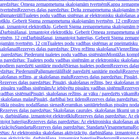
paredzētas: Omega zemapmetuma skalojamām tvertnēm
Kappa zemapme
tvertnēm
Rezerves daļas paredzētas: Delta zemapmetuma skalojamām t
līgmateriāli
Tualetes podu vadības sistēmas ar elektronisku skalošanas a
trotīklu, Geberit Sigma zemapmetuma skalojamām tvertnēm, 12 cm
Rezer
ai, izmantojot elektrotīklu, Geberit Sigma zemapmetuma skalojamām t
m
Darbināšanai, izmantojot elektrotīklu, Geberit Omega zemapmetuma 
ertnēm, 12 cm
Darbināšanai, izmantojot baterijas, Geberit Sigma zem
lojamām tvertnēm, 12 cm
Tualetes podu vadības sistēmas ar pneimatisku 
kalošanai
Rezerves daļas paredzētas: Divu režīmu skalošanai
Vienrežīma
 paredzētas: Piederumi tualetes podu vadības sistēmām
Montāžas kompl
s paredzētas: Tualetes podu vadības sistēmām ar elektronisku skalošana
 podiem paredzēti sanitārie moduļi
Sienas tualetes podiem
Rezerves daļas
edzētas: Piederumi
Palīgmateriāli
Bidē paredzēti sanitārie moduļi
Rezerves
skalošanas režīms, ar skalošanas malu
Rezerves daļas paredzētas: Pisuāri
Rezerves daļas paredzētas: Pisuāri, skalošanas režīms, bez skalošanas m
pisuāru vadības sistēmām
Ar iebūvētu pisuāru vadības sistēmu
Rezerves
vadības sistēmai
Pisuāri, skalošanas režīms, ar vāku / paredzēts vākam
Re
 skalošanas malas
Pisuāri, darbībai bez ūdens
Rezerves daļas paredzētas:
tikla pisuāru nodalīšanas sienas
Keramikas sanitārtehnikas pisuāru noda
Rezerves daļas paredzētas: Skalošanas caurules, skalošanas līkumi un p
u, darbināšana, izmantojot elektrotīklu
Rezerves daļas paredzētas: Ar el
tojot baterijas
Rezerves daļas paredzētas: Ar elektronisku skalošanas akt
vizāciju
Standarta
Rezerves daļas paredzētas: Standarta
Virsapmetuma
Re
ētas: Ar elektronisku skalošanas aktivizāciju, darbināšana, izmantojot e
as aktivizāciju, darbināšana, izmantojot baterijas
Piederumi
Rezerves da