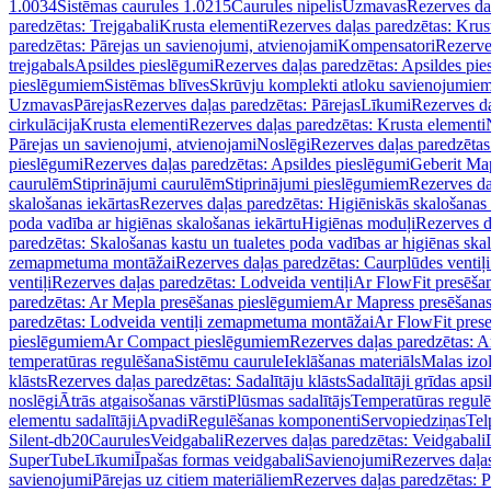
1.0034
Sistēmas caurules 1.0215
Caurules nipelis
Uzmavas
Rezerves da
paredzētas: Trejgabali
Krusta elementi
Rezerves daļas paredzētas: Krus
paredzētas: Pārejas un savienojumi, atvienojami
Kompensatori
Rezerve
trejgabals
Apsildes pieslēgumi
Rezerves daļas paredzētas: Apsildes pie
pieslēgumiem
Sistēmas blīves
Skrūvju komplekti atloku savienojumie
Uzmavas
Pārejas
Rezerves daļas paredzētas: Pārejas
Līkumi
Rezerves da
cirkulācija
Krusta elementi
Rezerves daļas paredzētas: Krusta elementi
Pārejas un savienojumi, atvienojami
Noslēgi
Rezerves daļas paredzētas
pieslēgumi
Rezerves daļas paredzētas: Apsildes pieslēgumi
Geberit Map
caurulēm
Stiprinājumi caurulēm
Stiprinājumi pieslēgumiem
Rezerves da
skalošanas iekārtas
Rezerves daļas paredzētas: Higiēniskās skalošanas 
poda vadība ar higiēnas skalošanas iekārtu
Higiēnas moduļi
Rezerves d
paredzētas: Skalošanas kastu un tualetes poda vadības ar higiēnas ska
zemapmetuma montāžai
Rezerves daļas paredzētas: Caurplūdes vent
ventiļi
Rezerves daļas paredzētas: Lodveida ventiļi
Ar FlowFit presēša
paredzētas: Ar Mepla presēšanas pieslēgumiem
Ar Mapress presēšana
paredzētas: Lodveida ventiļi zemapmetuma montāžai
Ar FlowFit pres
pieslēgumiem
Ar Compact pieslēgumiem
Rezerves daļas paredzētas: 
temperatūras regulēšana
Sistēmu caurule
Ieklāšanas materiāls
Malas izol
klāsts
Rezerves daļas paredzētas: Sadalītāju klāsts
Sadalītāji grīdas apsi
noslēgi
Ātrās atgaisošanas vārsti
Plūsmas sadalītājs
Temperatūras regulē
elementu sadalītāji
Apvadi
Regulēšanas komponenti
Servopiedziņas
Tel
Silent-db20
Caurules
Veidgabali
Rezerves daļas paredzētas: Veidgabali
SuperTube
Līkumi
Īpašas formas veidgabali
Savienojumi
Rezerves daļa
savienojumi
Pārejas uz citiem materiāliem
Rezerves daļas paredzētas: P