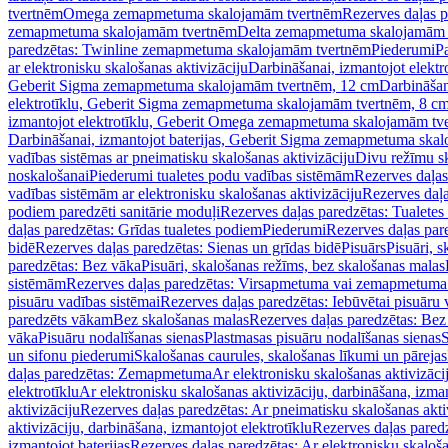
tvertnēm
Omega zemapmetuma skalojamām tvertnēm
Rezerves daļas 
zemapmetuma skalojamām tvertnēm
Delta zemapmetuma skalojamām 
paredzētas: Twinline zemapmetuma skalojamām tvertnēm
Piederumi
Pa
ar elektronisku skalošanas aktivizāciju
Darbināšanai, izmantojot elek
Geberit Sigma zemapmetuma skalojamām tvertnēm, 12 cm
Darbināšan
elektrotīklu, Geberit Sigma zemapmetuma skalojamām tvertnēm, 8 c
izmantojot elektrotīklu, Geberit Omega zemapmetuma skalojamām tv
Darbināšanai, izmantojot baterijas, Geberit Sigma zemapmetuma ska
vadības sistēmas ar pneimatisku skalošanas aktivizāciju
Divu režīmu s
noskalošanai
Piederumi tualetes podu vadības sistēmām
Rezerves daļas
vadības sistēmām ar elektronisku skalošanas aktivizāciju
Rezerves daļa
podiem paredzēti sanitārie moduļi
Rezerves daļas paredzētas: Tualetes
daļas paredzētas: Grīdas tualetes podiem
Piederumi
Rezerves daļas par
bidē
Rezerves daļas paredzētas: Sienas un grīdas bidē
Pisuārs
Pisuāri, 
paredzētas: Bez vāka
Pisuāri, skalošanas režīms, bez skalošanas malas
sistēmām
Rezerves daļas paredzētas: Virsapmetuma vai zemapmetuma 
pisuāru vadības sistēmai
Rezerves daļas paredzētas: Iebūvētai pisuāru 
paredzēts vākam
Bez skalošanas malas
Rezerves daļas paredzētas: Bez
vāka
Pisuāru nodalīšanas sienas
Plastmasas pisuāru nodalīšanas sienas
S
un sifonu piederumi
Skalošanas caurules, skalošanas līkumi un pārejas
daļas paredzētas: Zemapmetuma
Ar elektronisku skalošanas aktivizācij
elektrotīklu
Ar elektronisku skalošanas aktivizāciju, darbināšana, izman
aktivizāciju
Rezerves daļas paredzētas: Ar pneimatisku skalošanas akti
aktivizāciju, darbināšana, izmantojot elektrotīklu
Rezerves daļas paredz
izmantojot baterijas
Rezerves daļas paredzētas: Ar elektronisku skalošan