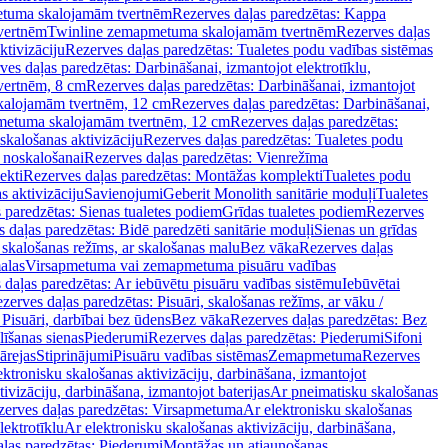
tuma skalojamām tvertnēm
Rezerves daļas paredzētas: Kappa
vertnēm
Twinline zemapmetuma skalojamām tvertnēm
Rezerves daļas
ktivizāciju
Rezerves daļas paredzētas: Tualetes podu vadības sistēmas
ves daļas paredzētas: Darbināšanai, izmantojot elektrotīklu,
vertnēm, 8 cm
Rezerves daļas paredzētas: Darbināšanai, izmantojot
skalojamām tvertnēm, 12 cm
Rezerves daļas paredzētas: Darbināšanai,
apmetuma skalojamām tvertnēm, 12 cm
Rezerves daļas paredzētas:
skalošanas aktivizāciju
Rezerves daļas paredzētas: Tualetes podu
 noskalošanai
Rezerves daļas paredzētas: Vienrežīma
ekti
Rezerves daļas paredzētas: Montāžas komplekti
Tualetes podu
s aktivizāciju
Savienojumi
Geberit Monolith sanitārie moduļi
Tualetes
 paredzētas: Sienas tualetes podiem
Grīdas tualetes podiem
Rezerves
 daļas paredzētas: Bidē paredzēti sanitārie moduļi
Sienas un grīdas
, skalošanas režīms, ar skalošanas malu
Bez vāka
Rezerves daļas
alas
Virsapmetuma vai zemapmetuma pisuāru vadības
 daļas paredzētas: Ar iebūvētu pisuāru vadības sistēmu
Iebūvētai
zerves daļas paredzētas: Pisuāri, skalošanas režīms, ar vāku /
 Pisuāri, darbībai bez ūdens
Bez vāka
Rezerves daļas paredzētas: Bez
līšanas sienas
Piederumi
Rezerves daļas paredzētas: Piederumi
Sifoni
ārejas
Stiprinājumi
Pisuāru vadības sistēmas
Zemapmetuma
Rezerves
ektronisku skalošanas aktivizāciju, darbināšana, izmantojot
ivizāciju, darbināšana, izmantojot baterijas
Ar pneimatisku skalošanas
zerves daļas paredzētas: Virsapmetuma
Ar elektronisku skalošanas
lektrotīklu
Ar elektronisku skalošanas aktivizāciju, darbināšana,
ļas paredzētas: Piederumi
Montāžas un atjaunošanas