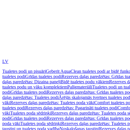
LV
Tualetes podi un pisuāri
Geberit AquaClean tualetes podi ar bidē funkc
tualetes podi
Grīdas tualetes podi
Rezerves daļas paredzētas: Grīdas tua
daļas paredzētas: Dizaina paneļi
Bidē tualetes podu vākiem
Rezerves da
tualetes podu un vāku komplektiem
Palīgmateriāli
Tualetes podi un tua
podi
Grīdas tualetes podi
Rezerves daļas paredzētas: Grīdas tualetes po
daļas paredzētas: Tualetes podi
Ārējās skalojamās tvertnes tualetes po
vāki
Rezerves daļas paredzētas: Tualetes poda vāki
Comfort tualetes p
tualetes podi
Rezerves daļas paredzētas: Pagarināti tualetes podi
Comfor
vāki
Tualetes poda sēdriņķi
Rezerves daļas paredzētas: Tualetes poda s
podi
Grīdas tualetes podi
Rezerves daļas paredzētas: Grīdas tualetes po
poda vāki
Tualetes poda sēdriņķi
Rezerves daļas paredzētas: Tualetes p
taustiņi un tualetes poda vadība
Noskalošanas taustiņi
Rezerves daļas p