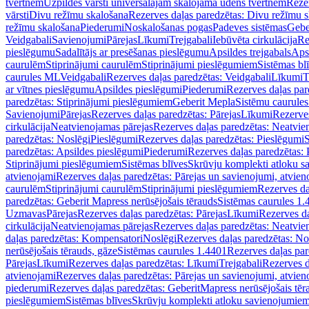
tvertnēm
Uzpildes vārsti universālajām skalojamā ūdens tvertnēm
Rezer
vārsti
Divu režīmu skalošana
Rezerves daļas paredzētas: Divu režīmu 
režīmu skalošana
Piederumi
Noskalošanas pogas
Padeves sistēmas
Gebe
Veidgabali
Savienojumi
Pārejas
Līkumi
Trejgabali
Iebūvēta cirkulācija
Re
pieslēgumu
Sadalītājs ar presēšanas pieslēgumu
Apsildes trejgabals
Apsi
caurulēm
Stiprinājumi caurulēm
Stiprinājumi pieslēgumiem
Sistēmas bl
caurules ML
Veidgabali
Rezerves daļas paredzētas: Veidgabali
Līkumi
T
ar vītnes pieslēgumu
Apsildes pieslēgumi
Piederumi
Rezerves daļas par
paredzētas: Stiprinājumi pieslēgumiem
Geberit Mepla
Sistēmu caurule
Savienojumi
Pārejas
Rezerves daļas paredzētas: Pārejas
Līkumi
Rezerves
cirkulācija
Neatvienojamas pārejas
Rezerves daļas paredzētas: Neatvie
paredzētas: Noslēgi
Pieslēgumi
Rezerves daļas paredzētas: Pieslēgumi
S
paredzētas: Apsildes pieslēgumi
Piederumi
Rezerves daļas paredzētas:
Stiprinājumi pieslēgumiem
Sistēmas blīves
Skrūvju komplekti atloku 
atvienojami
Rezerves daļas paredzētas: Pārejas un savienojumi, atvien
caurulēm
Stiprinājumi caurulēm
Stiprinājumi pieslēgumiem
Rezerves da
paredzētas: Geberit Mapress nerūsējošais tērauds
Sistēmas caurules 1.
Uzmavas
Pārejas
Rezerves daļas paredzētas: Pārejas
Līkumi
Rezerves da
cirkulācija
Neatvienojamas pārejas
Rezerves daļas paredzētas: Neatvie
daļas paredzētas: Kompensatori
Noslēgi
Rezerves daļas paredzētas: No
nerūsējošais tērauds, gāze
Sistēmas caurules 1.4401
Rezerves daļas par
Pārejas
Līkumi
Rezerves daļas paredzētas: Līkumi
Trejgabali
Rezerves d
atvienojami
Rezerves daļas paredzētas: Pārejas un savienojumi, atvien
piederumi
Rezerves daļas paredzētas: GeberitMapress nerūsējošais tēr
pieslēgumiem
Sistēmas blīves
Skrūvju komplekti atloku savienojumie