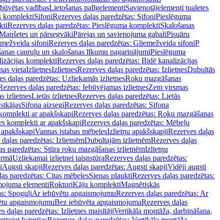
ebūvētas vadības
Lietošanas palīgelementi
Savienotājelementi tualetes
s komplekti
Sifoni
Rezerves daļas paredzētas: Sifoni
Pieslēguma
kti
Rezerves daļas paredzētas: Pieslēguma komplekti
Skalošanas
Manšetes un pārsegvāki
Pārejas un savienojuma gabali
Pisuāru
mežveida sifoni
Rezerves daļas paredzētas: Gliemežveida sifoni
P
šanas cauruļu un skalošanas līkumu pagarinājumi
Pieslēguma
izācijas komplekti
Rezerves daļas paredzētas: Bidē kanalizācijas
as vieta
Izlietnes
Izlietnes
Rezerves daļas paredzētas: Izlietnes
Dubultās
s daļas paredzētas: Uzliekamās izlietnes
Roku mazgāšanas
Rezerves daļas paredzētas: Iebūvējamas izlietnes
Zem virsmas
s izlietnes
Lietās izlietnes
Rezerves daļas paredzētas: Lietās
stkājas
Sifona aizsegi
Rezerves daļas paredzētas: Sifona
komplekti ar apakšskapi
Rezerves daļas paredzētas: Roku mazgāšanas
es komplekti ar apakšskapi
Rezerves daļas paredzētas: Mēbeļu
r apakšskapi
Vannas istabas mēbeles
Izlietņu apakšskapji
Rezerves daļas
daļas paredzētas: Izlietnēm
Dubultajām izlietnēm
Rezerves daļas
as paredzētas: Stūra roku mazgāšanas izlietnēm
Izlietņu
ormā
Uzliekamai izlietnei taisnstūra
Rezerves daļas paredzētas:
i
Augsti skapji
Rezerves daļas paredzētas: Augsti skapji
Vidēji augsti
as paredzētas: Citas mēbeles
Sienas plaukti
Rezerves daļas paredzētas:
ojuma elementi
Rokturi
Kāju komplekti
Magnētiskās
s: Spoguļi
Ar iebūvētu apgaismojumu
Rezerves daļas paredzētas: Ar
vētu apgaismojumu
Bez iebūvēta apgaismojuma
Rezerves daļas
s daļas paredzētas: Izlietnes maisītāji
Vertikāla montāža, darbināšana,
ntojot baterijas
Rezerves daļas paredzētas: Vertikāla montāža,