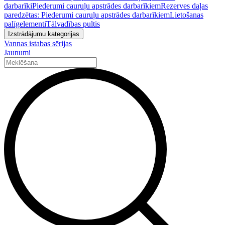
darbarīki
Piederumi cauruļu apstrādes darbarīkiem
Rezerves daļas
paredzētas: Piederumi cauruļu apstrādes darbarīkiem
Lietošanas
palīgelementi
Tālvadības pultis
Izstrādājumu kategorijas
Vannas istabas sērijas
Jaunumi