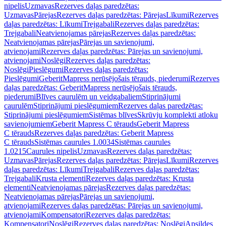
nipelis
Uzmavas
Rezerves daļas paredzētas:
Uzmavas
Pārejas
Rezerves daļas paredzētas: Pārejas
Līkumi
Rezerves
daļas paredzētas: Līkumi
Trejgabali
Rezerves daļas paredzētas:
Trejgabali
Neatvienojamas pārejas
Rezerves daļas paredzētas:
Neatvienojamas pārejas
Pārejas un savienojumi,
atvienojami
Rezerves daļas paredzētas: Pārejas un savienojumi,
atvienojami
Noslēgi
Rezerves daļas paredzētas:
Noslēgi
Pieslēgumi
Rezerves daļas paredzētas:
Pieslēgumi
GeberitMapress nerūsējošais tērauds, piederumi
Rezerves
daļas paredzētas: GeberitMapress nerūsējošais tērauds,
piederumi
Blīves caurulēm un veidgabaliem
Stiprinājumi
caurulēm
Stiprinājumi pieslēgumiem
Rezerves daļas paredzētas:
Stiprinājumi pieslēgumiem
Sistēmas blīves
Skrūvju komplekti atloku
savienojumiem
Geberit Mapress C tērauds
Geberit Mapress
C tērauds
Rezerves daļas paredzētas: Geberit Mapress
C tērauds
Sistēmas caurules 1.0034
Sistēmas caurules
1.0215
Caurules nipelis
Uzmavas
Rezerves daļas paredzētas:
Uzmavas
Pārejas
Rezerves daļas paredzētas: Pārejas
Līkumi
Rezerves
daļas paredzētas: Līkumi
Trejgabali
Rezerves daļas paredzētas:
Trejgabali
Krusta elementi
Rezerves daļas paredzētas: Krusta
elementi
Neatvienojamas pārejas
Rezerves daļas paredzētas:
Neatvienojamas pārejas
Pārejas un savienojumi,
atvienojami
Rezerves daļas paredzētas: Pārejas un savienojumi,
atvienojami
Kompensatori
Rezerves daļas paredzētas:
Kompensatori
Noslēgi
Rezerves daļas paredzētas: Noslēgi
Apsildes