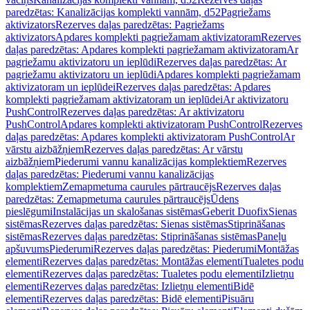
paredzētas: Kanalizācijas komplekti vannām, d52
Pagriežams
aktivizators
Rezerves daļas paredzētas: Pagriežams
aktivizators
Apdares komplekti pagriežamam aktivizatoram
Rezerves
daļas paredzētas: Apdares komplekti pagriežamam aktivizatoram
Ar
pagriežamu aktivizatoru un ieplūdi
Rezerves daļas paredzētas: Ar
pagriežamu aktivizatoru un ieplūdi
Apdares komplekti pagriežamam
aktivizatoram un ieplūdei
Rezerves daļas paredzētas: Apdares
komplekti pagriežamam aktivizatoram un ieplūdei
Ar aktivizatoru
PushControl
Rezerves daļas paredzētas: Ar aktivizatoru
PushControl
Apdares komplekti aktivizatoram PushControl
Rezerves
daļas paredzētas: Apdares komplekti aktivizatoram PushControl
Ar
vārstu aizbāžņiem
Rezerves daļas paredzētas: Ar vārstu
aizbāžņiem
Piederumi vannu kanalizācijas komplektiem
Rezerves
daļas paredzētas: Piederumi vannu kanalizācijas
komplektiem
Zemapmetuma caurules pārtraucējs
Rezerves daļas
paredzētas: Zemapmetuma caurules pārtraucējs
Ūdens
pieslēgumi
Instalācijas un skalošanas sistēmas
Geberit Duofix
Sienas
sistēmas
Rezerves daļas paredzētas: Sienas sistēmas
Stiprināšanas
sistēmas
Rezerves daļas paredzētas: Stiprināšanas sistēmas
Paneļu
apšuvums
Piederumi
Rezerves daļas paredzētas: Piederumi
Montāžas
elementi
Rezerves daļas paredzētas: Montāžas elementi
Tualetes podu
elementi
Rezerves daļas paredzētas: Tualetes podu elementi
Izlietņu
elementi
Rezerves daļas paredzētas: Izlietņu elementi
Bidē
elementi
Rezerves daļas paredzētas: Bidē elementi
Pisuāru