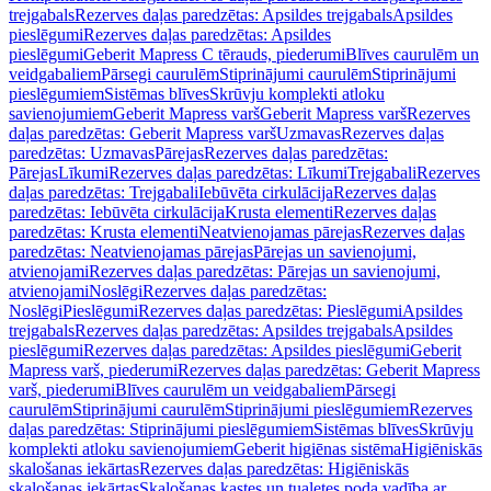
trejgabals
Rezerves daļas paredzētas: Apsildes trejgabals
Apsildes
pieslēgumi
Rezerves daļas paredzētas: Apsildes
pieslēgumi
Geberit Mapress C tērauds, piederumi
Blīves caurulēm un
veidgabaliem
Pārsegi caurulēm
Stiprinājumi caurulēm
Stiprinājumi
pieslēgumiem
Sistēmas blīves
Skrūvju komplekti atloku
savienojumiem
Geberit Mapress varš
Geberit Mapress varš
Rezerves
daļas paredzētas: Geberit Mapress varš
Uzmavas
Rezerves daļas
paredzētas: Uzmavas
Pārejas
Rezerves daļas paredzētas:
Pārejas
Līkumi
Rezerves daļas paredzētas: Līkumi
Trejgabali
Rezerves
daļas paredzētas: Trejgabali
Iebūvēta cirkulācija
Rezerves daļas
paredzētas: Iebūvēta cirkulācija
Krusta elementi
Rezerves daļas
paredzētas: Krusta elementi
Neatvienojamas pārejas
Rezerves daļas
paredzētas: Neatvienojamas pārejas
Pārejas un savienojumi,
atvienojami
Rezerves daļas paredzētas: Pārejas un savienojumi,
atvienojami
Noslēgi
Rezerves daļas paredzētas:
Noslēgi
Pieslēgumi
Rezerves daļas paredzētas: Pieslēgumi
Apsildes
trejgabals
Rezerves daļas paredzētas: Apsildes trejgabals
Apsildes
pieslēgumi
Rezerves daļas paredzētas: Apsildes pieslēgumi
Geberit
Mapress varš, piederumi
Rezerves daļas paredzētas: Geberit Mapress
varš, piederumi
Blīves caurulēm un veidgabaliem
Pārsegi
caurulēm
Stiprinājumi caurulēm
Stiprinājumi pieslēgumiem
Rezerves
daļas paredzētas: Stiprinājumi pieslēgumiem
Sistēmas blīves
Skrūvju
komplekti atloku savienojumiem
Geberit higiēnas sistēma
Higiēniskās
skalošanas iekārtas
Rezerves daļas paredzētas: Higiēniskās
skalošanas iekārtas
Skalošanas kastes un tualetes poda vadība ar