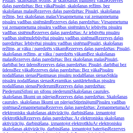
Pisuāri, skalošanas režīms, ar skalošanas malu
Bez vāka
Rezerves
daļas paredzētas: Bez vāka
Pisuāri, skalošanas režīms, bez
skalošanas malas
Rezerves daļas paredzētas: Pisuāri, skalošanas
režīms, bez skalošanas malas
Virsapmetuma vai zemapmetuma
pisuāru vadības sistēmām
Rezerves daļas paredzētas: Virsapmetuma
vai zemapmetuma pisuāru vadības sistēmām
Ar iebūvētu pisuāru
vadības sistēmu
Rezerves daļas paredzētas: Ar iebūvētu pisuāru
vadības sistēmu
Iebūvētai pisuāru vadības sistēmai
Rezerves daļas
paredzētas: Iebūvētai pisuāru vadības sistēmai
Pisuāri, skalošanas
režīms, ar vāku / paredzēts vākam
Rezerves daļas paredzētas: Pisuāri,
skalošanas režīms, ar vāku / paredzēts vākam
Bez skalošanas
malas
Rezerves daļas paredzētas: Bez skalošanas malas
Pisuāri,
darbībai bez ūdens
Rezerves daļas paredzētas: Pisuāri, darbībai bez
ūdens
Bez vāka
Rezerves daļas paredzētas: Bez vāka
Pisuāru
nodalīšanas sienas
Plastmasas pisuāru nodalīšanas sienas
Stikla
pisuāru nodalīšanas sienas
Keramikas sanitārtehnikas pisuāru
nodalīšanas sienas
Piederumi
Rezerves daļas paredzētas:
Piederumi
Sifoni un sifonu piederumi
Skalošanas caurules,
skalošanas līkumi un pārejas
Rezerves daļas paredzētas: Skalošanas
caurules, skalošanas līkumi un pārejas
Stiprinājumi
Pisuāru vadības
sistēmas
Zemapmetuma
Rezerves daļas paredzētas: Zemapmetuma
Ar
elektronisku skalošanas aktivizāciju, darbināšana, izmantojot
elektrotīklu
Rezerves daļas paredzētas: Ar elektronisku skalošanas
aktivizāciju, darbināšana, izmantojot elektrotīklu
Ar elektronisku
skalošanas aktivizāciju, darbināšana, izmantojot baterijas
Rezerves