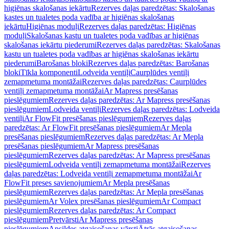
higiēnas skalošanas iekārtu
Rezerves daļas paredzētas: Skalošanas
kastes un tualetes poda vadība ar higiēnas skalošanas
iekārtu
Higiēnas moduļi
Rezerves daļas paredzētas: Higiēnas
moduļi
Skalošanas kastu un tualetes poda vadības ar higiēnas
skalošanas iekārtu piederumi
Rezerves daļas paredzētas: Skalošanas
kastu un tualetes poda vadības ar higiēnas skalošanas iekārtu
piederumi
Barošanas bloki
Rezerves daļas paredzētas: Barošanas
bloki
Tīkla komponenti
Lodveida ventiļi
Caurplūdes ventiļi
zemapmetuma montāžai
Rezerves daļas paredzētas: Caurplūdes
ventiļi zemapmetuma montāžai
Ar Mapress presēšanas
pieslēgumiem
Rezerves daļas paredzētas: Ar Mapress presēšanas
pieslēgumiem
Lodveida ventiļi
Rezerves daļas paredzētas: Lodveida
ventiļi
Ar FlowFit presēšanas pieslēgumiem
Rezerves daļas
paredzētas: Ar FlowFit presēšanas pieslēgumiem
Ar Mepla
presēšanas pieslēgumiem
Rezerves daļas paredzētas: Ar Mepla
presēšanas pieslēgumiem
Ar Mapress presēšanas
pieslēgumiem
Rezerves daļas paredzētas: Ar Mapress presēšanas
pieslēgumiem
Lodveida ventiļi zemapmetuma montāžai
Rezerves
daļas paredzētas: Lodveida ventiļi zemapmetuma montāžai
Ar
FlowFit preses savienojumiem
Ar Mepla presēšanas
pieslēgumiem
Rezerves daļas paredzētas: Ar Mepla presēšanas
pieslēgumiem
Ar Volex presēšanas pieslēgumiem
Ar Compact
pieslēgumiem
Rezerves daļas paredzētas: Ar Compact
pieslēgumiem
Pretvārsti
Ar Mapress presēšanas
pieslēgumiem
Apsildes atgaisošanas vārsti
Ātrās atgaisošanas