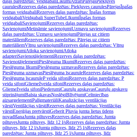
daļas paredzētas: Veidgabali
Līkumi
Atzari
Pārejas
Piekļuves
caurules
Rezerves daļas paredzētas: Piekļuves caurules
Pārejas
Īpašas
formas veidgabali
Rezerves daļas paredzētas: Īpašas formas
veidgabali
Veidgabali SuperTube
Līkumi
Īpašas formas
veidgabali
Savienojumi
Rezerves daļas paredzētas:
Savienojumi
Metināmie savienojumi
Uzmavu savienojumi
Rezerves
daļas paredzētas: Uzmavu savienojumi
Pārejas uz citiem
materiāliem
Rezerves daļas paredzētas: Pārejas uz citiem
materiāliem
Vītņu savienojumi
Rezerves daļas paredzētas: Vītņu
savienojumi
Atloka savienojumi
Atloka
adapteri
Savienotājelementi
Rezerves daļas paredzētas:
Savienotājelementi
Pieslēguma līkumi
Rezerves daļas paredzētas:
Pieslēguma līkumi
Pieslēguma uzmavas
Rezerves daļas paredzētas:
Pieslēguma uzmavas
Pieslēguma īscaurule
Rezerves daļas paredzētas:
Pieslēguma īscaurule
P veida sifoni
Rezerves daļas paredzētas: P
veida sifoni
Gliemežveida sifoni
Rezerves daļas paredzētas:
Gliemežveida sifoni
Piederumi
Cauruļu apskavas
Cauruļu apskavu
stiprinājumi
Balsta skavas
Noslēgi
Blīvējumi
Celtniecības
aizsargelementi
Palīgmateriāli
Kanalizācijas ventilācijas
vārsti
Ventilācijas vārsti
Rezerves daļas paredzētas: Ventilācijas
vārsti
Enerģijas pretvārsti
Geberit Pluvia jumta lietus ūdens
novadīšana
Jumta piltuves
Rezerves daļas paredzētas: Jumta
piltuves
Jumta piltuves, līdz 12 l/s
Rezerves daļas paredzētas: Jumta
piltuves, līdz 12 l/s
Jumta piltuves, līdz 25 l/s
Rezerves daļas
paredzētas: Jumta piltuves, līdz 25 l/s
Jumta piltuves, līdz