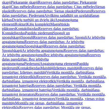
skapji
Piekaramie skapji
Rezerves daļas paredzētas: Piekaramie
skapji
Citas mēbeles
Rezerves daļas paredzētas: Citas mēbeles
Sienas
plaukti
Rezerves daļas paredzētas: Sienas plaukti
Piederumi
Rezerves
daļas paredzētas: Piederumi
Atvilktņu sadalītāji un uzglabāšanas
kārbas
Dvieļu turētāji un dvieļu āķi
Apgaismojuma
elementi
Rokturi
Kāju komplekti
Magnētiskās
plāksnes
Kontaktligzdas
Rezerves daļas paredzētas:
Kontaktligzdas
Papildu piederumi
Spoguļi un
spoguļskapji
Spoguļi
Rezerves daļas paredzētas: Spoguļi
Ar iebūvētu
apgaismojumu
Rezerves daļas paredzētas: Ar iebūvētu
apgaismojumu
Spoguļskapji
Rezerves daļas paredzētas:
Spoguļskapji
Ar iebūvētu apgaismojumu
Rezerves daļas paredzētas:
Ar iebūvētu apgaismojumu
Bez iebūvēta apgaismojuma
Rezerves
daļas paredzētas: Bez iebūvēta
apgaismojuma
Piederumi
Apgaismojuma elementi
Papildu
piederumi
Kontaktligzdas
Maisītāji
Izlietnes maisītāji
Rezerves daļas
paredzētas: Izlietnes maisītāji
Vertikāla montāža, darbināšana,
izmantojot elektrotīklu
Rezerves daļas paredzētas: Vertikāla montāža,
darbināšana, izmantojot elektrotīklu
Vertikāla montāža, darbināšana,
izmantojot baterijas
Rezerves daļas paredzētas: Vertikāla montāža,
darbināšana, izmantojot baterijas
Vertikāla montāža, darbināšana,
izmantojot ģeneratoru
Rezerves daļas paredzētas: Vertikāla montāža,
darbināšana, izmantojot ģeneratoru
Vertikāla montāža, vienas sviras
maisītājs
Montāža pie sienas, darbināšana, izmantojot
elektrotīklu
Rezerves daļas paredzētas: Montāža pie sienas,