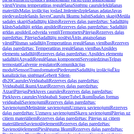
vārsti
Virsmu temperatūras regulēšana
Sistēmu caurule
Ieklāšanas
materiāls
Malas izolācijas joslas
Līmlentes
Izplešanas adatas
Javas
piedevas
Izplešanās šuves
Cauruļu līkumu balsti
Sadales skapji
Metāla
sadales skapji
Sadalītāju klāsts
Rezerves daļas paredzētas: Sadalītāju
klāsts
Sadalītāji grīdas apsildei
Rezerves daļas paredzētas: Sadalītāji
grīdas apsildei
Lodveida ventiļi
Termometrs
Pārejas
Rezerves daļas
paredzētas: Pārejas
Sadalītāju noslēgi
Ātrās atgaisošanas
vārsti
Plūsmas sadalītājs
Temperatūras regulēšanas vienības
Rezerves
daļas paredzētas: Temperatūras regulēšanas vienības
Apsildes
elementu sadalītāji
Rezerves daļas paredzētas: Apsildes elementu
sadalītāji
Apvadi
Regulēšanas komponenti
Servopiedziņas
Telpas
termostati
Galvenie regulatori
Komunikācijas
moduļi
Sensori
Transformatori
Piederumi
Sadalītāju izolācija
Ēku
kanalizācijas sistēmas
Geberit Silent-
db20
Caurules
Veidgabali
Rezerves daļas paredzētas:
Veidgabali
Līkumi
Atzari
Rezerves daļas paredzētas:
Atzari
Pārejas
Piekļuves caurules
Rezerves daļas paredzētas:
Piekļuves caurules
Veidgabali SuperTube
Līkumi
Īpašas formas
veidgabali
Savienojumi
Rezerves daļas paredzētas:
Savienojumi
Metināmie savienojumi
Uzmavu savienojumi
Rezerves
daļas paredzētas: Uzmavu savienojumi
Skavu savienojumi
Pārejas uz
citiem materiāliem
Rezerves daļas paredzētas: Pārejas uz citiem
materiāliem
Savienotājelementi
Rezerves daļas paredzētas:
Savienotājelementi
Pieslēguma līkumi
Rezerves daļas paredzētas: