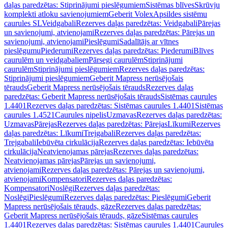
daļas paredzētas: Stiprinājumi pieslēgumiem
Sistēmas blīves
Skrūvju
komplekti atloku savienojumiem
Geberit Volex
Apsildes sistēmu
caurules SL
Veidgabali
Rezerves daļas paredzētas: Veidgabali
Pārejas
un savienojumi, atvienojami
Rezerves daļas paredzētas: Pārejas un
savienojumi, atvienojami
Pieslēgumi
Sadalītājs ar vītnes
pieslēgumu
Piederumi
Rezerves daļas paredzētas: Piederumi
Blīves
caurulēm un veidgabaliem
Pārsegi caurulēm
Stiprinājumi
caurulēm
Stiprinājumi pieslēgumiem
Rezerves daļas paredzētas:
Stiprinājumi pieslēgumiem
Geberit Mapress nerūsējošais
tērauds
Geberit Mapress nerūsējošais tērauds
Rezerves daļas
paredzētas: Geberit Mapress nerūsējošais tērauds
Sistēmas caurules
1.4401
Rezerves daļas paredzētas: Sistēmas caurules 1.4401
Sistēmas
caurules 1.4521
Caurules nipelis
Uzmavas
Rezerves daļas paredzētas:
Uzmavas
Pārejas
Rezerves daļas paredzētas: Pārejas
Līkumi
Rezerves
daļas paredzētas: Līkumi
Trejgabali
Rezerves daļas paredzētas:
Trejgabali
Iebūvēta cirkulācija
Rezerves daļas paredzētas: Iebūvēta
cirkulācija
Neatvienojamas pārejas
Rezerves daļas paredzētas:
Neatvienojamas pārejas
Pārejas un savienojumi,
atvienojami
Rezerves daļas paredzētas: Pārejas un savienojumi,
atvienojami
Kompensatori
Rezerves daļas paredzētas:
Kompensatori
Noslēgi
Rezerves daļas paredzētas:
Noslēgi
Pieslēgumi
Rezerves daļas paredzētas: Pieslēgumi
Geberit
Mapress nerūsējošais tērauds, gāze
Rezerves daļas paredzētas:
Geberit Mapress nerūsējošais tērauds, gāze
Sistēmas caurules
1.4401
Rezerves daļas paredzētas: Sistēmas caurules 1.4401
Caurules