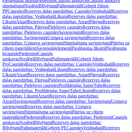
Pieslēguma līkumi
Piederumi
Cauruļu apskavas
Cauruļu apskavu
stiprinājumi
Noslēgi
Blīvējumi
Palīgmateriāli
Geberit Silent-
PP
Caurules
Rezerves daļas paredzētas: Caurules
Veidgabali
Rezerves
daļas paredzētas: Veidgabali
Līkumi
Rezerves daļas paredzētas:
Līkumi
Atzari
Rezerves daļas paredzētas: Atzari
Pārejas
Rezerves
daļas paredzētas: Pārejas
Piekļuves caurules
Rezerves daļas
paredzētas: Piekļuves caurules
Savienojumi
Rezerves daļas
paredzētas: Savienojumi
Uzmavu savienojumi
Rezerves daļas
paredzētas: Uzmavu savienojumi
Stiprinājuma savienojumi
Pārejas uz
citiem materiāliem
Savienotājelementi
Pieslēguma līkumi
Pieslēguma
īscaurule
Piederumi
Cauruļu
apskavas
Noslēgi
Blīvējumi
Palīgmateriāli
Geberit Silent-
Pro
Caurules
Rezerves daļas paredzētas: Caurules
Veidgabali
Rezerves
daļas paredzētas: Veidgabali
Līkumi
Rezerves daļas paredzētas:
Līkumi
Atzari
Rezerves daļas paredzētas: Atzari
Pārejas
Rezerves
daļas paredzētas: Pārejas
Piekļuves caurules
Rezerves daļas
paredzētas: Piekļuves caurules
Profildetaļas SuperTube
Rezerves
daļas paredzētas: Profildetaļas SuperTube
Līkumi
Rezerves daļas
paredzētas: Līkumi
Atzari
Rezerves daļas paredzētas:
Atzari
Savienojumi
Rezerves daļas paredzētas: Savienojumi
Uzmavu
savienojumi
Rezerves daļas paredzētas: Uzmavu
savienojumi
Stiprinājuma savienojumi
Pārejas uz citiem
materiāliem
Piederumi
Rezerves daļas paredzētas: Piederumi
Cauruļu
apskavas
Noslēgi
Blīvējumi
Rezerves daļas paredzētas:
Blīvējumi
Palīgmateriāli
Geberit PE
Caurules
Veidgabali
Rezerves