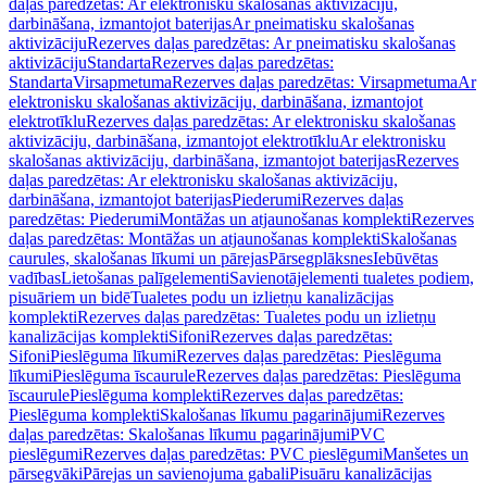
daļas paredzētas: Ar elektronisku skalošanas aktivizāciju,
darbināšana, izmantojot baterijas
Ar pneimatisku skalošanas
aktivizāciju
Rezerves daļas paredzētas: Ar pneimatisku skalošanas
aktivizāciju
Standarta
Rezerves daļas paredzētas:
Standarta
Virsapmetuma
Rezerves daļas paredzētas: Virsapmetuma
Ar
elektronisku skalošanas aktivizāciju, darbināšana, izmantojot
elektrotīklu
Rezerves daļas paredzētas: Ar elektronisku skalošanas
aktivizāciju, darbināšana, izmantojot elektrotīklu
Ar elektronisku
skalošanas aktivizāciju, darbināšana, izmantojot baterijas
Rezerves
daļas paredzētas: Ar elektronisku skalošanas aktivizāciju,
darbināšana, izmantojot baterijas
Piederumi
Rezerves daļas
paredzētas: Piederumi
Montāžas un atjaunošanas komplekti
Rezerves
daļas paredzētas: Montāžas un atjaunošanas komplekti
Skalošanas
caurules, skalošanas līkumi un pārejas
Pārsegplāksnes
Iebūvētas
vadības
Lietošanas palīgelementi
Savienotājelementi tualetes podiem,
pisuāriem un bidē
Tualetes podu un izlietņu kanalizācijas
komplekti
Rezerves daļas paredzētas: Tualetes podu un izlietņu
kanalizācijas komplekti
Sifoni
Rezerves daļas paredzētas:
Sifoni
Pieslēguma līkumi
Rezerves daļas paredzētas: Pieslēguma
līkumi
Pieslēguma īscaurule
Rezerves daļas paredzētas: Pieslēguma
īscaurule
Pieslēguma komplekti
Rezerves daļas paredzētas:
Pieslēguma komplekti
Skalošanas līkumu pagarinājumi
Rezerves
daļas paredzētas: Skalošanas līkumu pagarinājumi
PVC
pieslēgumi
Rezerves daļas paredzētas: PVC pieslēgumi
Manšetes un
pārsegvāki
Pārejas un savienojuma gabali
Pisuāru kanalizācijas