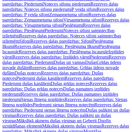
paredzētas: Piederumi
Noteces sifonu piederumi
Rezerves daļas
paredzētas: Noteces sifonu piederumi
P veida sifoni
Rezerves daļas
paredzētas: P veida sifoni
Zemapmetuma sifoni
Rezerves daļas
paredzētas: Zemapmetuma sifoni
Virsapmetuma sifoni
Rezerves daļas
paredzētas: Virsapmetuma sifoni
Pieslēgumi
Rezerves daļas
paredzētas: Pieslēgumi
Piederumi
Noteces sifoni saimniecības
izlietnēm
Rezerves daļas paredzētas: Noteces sifoni saimniecības
izlietnēm
Sifoni
Rezerves daļas paredzētas: Sifoni
Pieslēguma
līkumi
Rezerves daļas paredzētas: Pieslēguma līkumi
Pieslēguma
īscaurule
Rezerves daļas paredzētas: Pieslēguma īscaurule
Izplūdes
vārsti
Rezerves daļas paredzētas: Izplūdes vārsti
Piederumi
Rezerves
daļas paredzētas: Piederumi
Dušas un vannas
Dušas
Grīdas ūdens
novade dušām
Rezerves daļas paredzētas: Grīdas ūdens novade
dušām
Dušas noteces
Rezerves daļas paredzētas: Dušas
noteces
Piederumi dušas kanāliem
Rezerves daļas paredzētas:
Piederumi dušas kanāliem
Dušas grīdas noteces
Rezerves daļas
paredzētas: Dušas grīdas noteces
Dušas pamatnes izplūdes
piederumi
Rezerves daļas paredzētas: Dušas pamatnes izplūdes
piederumi
Sienas līmeņa noplūdes
Rezerves daļas paredzētas: Sienas
līmeņa noplūdes
Piederumi sienas līmeņa notecēm
Rezerves daļas
paredzētas: Piederumi sienas līmeņa notecēm
Dušas paliktņi un dušas
virsmas
Rezerves daļas paredzētas: Dušas paliktņi un dušas
virsmas
Mākslīgā akmens dušas virsmas un Geberit Duofix
uzstādīšanas elementi
Mākslīgā akmens dušas virsmas
Rezerves daļas
paredzētas: Mākslīgā akmens dušas virsmas
Montāžas