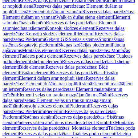
elementi
Rezerves daļas paredzētas: Pisuāru elementi
Elementi dušām
ar noplūdi sienā
Rezerves daļas paredzētas: Elementi dušām ar
noplūdi sienā
Elementi dušām un vannām
Rezerves daļas paredzētas:
Elementi dušām un vannām
Walk-in dušas sienu elementi
Elementi
saimniecības izlietnēm
Rezerves daļas paredzētas: Elementi
saimniecības izlietnēm
Konsoļu slodzes elementi
Rezerves daļas
paredzētas: Konsoļu slodzes elementi
Piederumi
Rezerves daļas
paredzētas: Piederumi
Geberit GIS
Sienas sistēmas
Stiprināšanas
sistēmas
Sagatavju piederumi
Skaņas izolācijas piederumi
Paneļu
apšuvums
Montāžas elementi
Rezerves daļas paredzētas: Montāžas
elementi
Tualetes podu elementi
Rezerves daļas paredzētas: Tualetes
podu elementi
Izlietņu elementi
Rezerves daļas paredzētas: Izlietņu
elementi
Bidē elementi
Rezerves daļas paredzētas: Bidē
elementi
Pisuāru elementi
Rezerves daļas paredzētas: Pisuāru
elementi
Elementi dušām arar noplūdi sienā
Rezerves daļas
paredzētas: Elementi dušām arar noplūdi sienā
Elementi maisītājiem
un ierīcēm
Rezerves daļas paredzētas: Elementi maisītājiem un
ierīcēm
Elementi veļas un trauku mazgājamām mašīnām
Rezerves
daļas paredzētas: Elementi veļas un trauku mazgājamām
mašīnām
Konsoļu slodzes elementi
Piederumi
Rezerves daļas
paredzētas: Piederumi
Piederumi
Rezerves daļas paredzētas:
Piederumi
Sistēmas sienām
Rezerves daļas paredzētas: Sistēmas
sienām
Padeves sistēmām
Ūdens novadei
Geberit Kombifix
Montāžas
elementi
Rezerves daļas paredzētas: Montāžas elementi
Tualetes podu
elementi
Rezerves daļas paredzētas: Tualetes podu elementi
Izlietņu