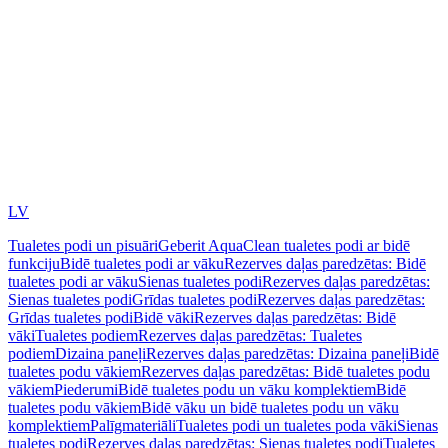
LV
Tualetes podi un pisuāri
Geberit AquaClean tualetes podi ar bidē
funkciju
Bidē tualetes podi ar vāku
Rezerves daļas paredzētas: Bidē
tualetes podi ar vāku
Sienas tualetes podi
Rezerves daļas paredzētas:
Sienas tualetes podi
Grīdas tualetes podi
Rezerves daļas paredzētas:
Grīdas tualetes podi
Bidē vāki
Rezerves daļas paredzētas: Bidē
vāki
Tualetes podiem
Rezerves daļas paredzētas: Tualetes
podiem
Dizaina paneļi
Rezerves daļas paredzētas: Dizaina paneļi
Bidē
tualetes podu vākiem
Rezerves daļas paredzētas: Bidē tualetes podu
vākiem
Piederumi
Bidē tualetes podu un vāku komplektiem
Bidē
tualetes podu vākiem
Bidē vāku un bidē tualetes podu un vāku
komplektiem
Palīgmateriāli
Tualetes podi un tualetes poda vāki
Sienas
tualetes podi
Rezerves daļas paredzētas: Sienas tualetes podi
Tualetes