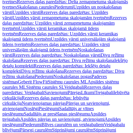
tvertnes
Rezerves daļas paredzētas: Delta zemapmetuma skalojamās
tvertnes
Skalošanas caurules
Piederumi
Uzpildes un noskalošanas
vārsti
Uzpildes vārsti
Rezerves daļas paredzētas: Uzpildes
vārsti
Uzpildes vārsti zemapmetuma skalojamām tvertnēm
Rezerves
daļas paredzētas: Uzpildes vārsti zemapmetuma skalojamām
tvertnēm
Uzpildes vārsti keramikas skalojamā ūdens
tvertnēm
Rezerves daļas paredzētas: Uzpildes vārsti keramikas
skalojamā ūdens tvertnēm
Uzpildes vārsti universālajām skalojamā
ūdens tvertnēm
Rezerves daļas paredzētas: Uzpildes vārsti
universālajām skalojamā ūdens tvertnēm
Noskalošanas
vārsti
Rezerves daļas paredzētas: Noskalošanas vārsti
Divu režīmu
skalošana
Rezerves daļas paredzētas: Divu režīmu skalošana
Iekšējo
detaļu komplekti
Rezerves daļas paredzētas: Iekšējo detaļu
komplekti
Divu režīmu skalošana
Rezerves daļas paredzētas: Divu
režīmu skalošana
Piederumi
Noskalošanas pogas
Padeves
sistēmas
Geberit FlowFit
Sistēmu caurules ML
Apsildes sistēmu
caurules ML
Sistēmu caurules SL
Veidgabali
Rezerves daļas
paredzētas: Veidgabali
Savienojumi
Pārejas
Līkumi
Trejgabali
Iebūvēta
cirkulācija
Rezerves daļas paredzētas: Iebūvēta
cirkulācija
Neatvienojamas pārejas
Pārejas un savienojumi,
atvienojami
Noslēgi
Pieslēgumi
Sadalītājs ar vītnes
pieslēgumu
Sadalītājs ar presēšanas pieslēgumu
Apsildes
trejgabals
Apsildes pārejas un savienojumi, atvienojami
Apsildes
pieslēgumi
Piederumi
Blīves caurulēm un veidgabaliem
Veidgabalu
blīvējumi
Pārsegi caurulēm
Stiprinājumi caurulēm
Stiprinājumi