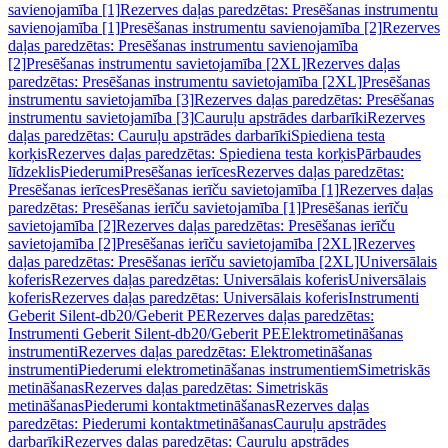
savienojamība [1]
Rezerves daļas paredzētas: Presēšanas instrumentu
savienojamība [1]
Presēšanas instrumentu savienojamība [2]
Rezerves
daļas paredzētas: Presēšanas instrumentu savienojamība
[2]
Presēšanas instrumentu savietojamība [2XL]
Rezerves daļas
paredzētas: Presēšanas instrumentu savietojamība [2XL]
Presēšanas
instrumentu savietojamība [3]
Rezerves daļas paredzētas: Presēšanas
instrumentu savietojamība [3]
Cauruļu apstrādes darbarīki
Rezerves
daļas paredzētas: Cauruļu apstrādes darbarīki
Spiediena testa
korķis
Rezerves daļas paredzētas: Spiediena testa korķis
Pārbaudes
līdzeklis
Piederumi
Presēšanas ierīces
Rezerves daļas paredzētas:
Presēšanas ierīces
Presēšanas ierīču savietojamība [1]
Rezerves daļas
paredzētas: Presēšanas ierīču savietojamība [1]
Presēšanas ierīču
savietojamība [2]
Rezerves daļas paredzētas: Presēšanas ierīču
savietojamība [2]
Presēšanas ierīču savietojamība [2XL]
Rezerves
daļas paredzētas: Presēšanas ierīču savietojamība [2XL]
Universālais
koferis
Rezerves daļas paredzētas: Universālais koferis
Universālais
koferis
Rezerves daļas paredzētas: Universālais koferis
Instrumenti
Geberit Silent-db20/Geberit PE
Rezerves daļas paredzētas:
Instrumenti Geberit Silent-db20/Geberit PE
Elektrometināšanas
instrumenti
Rezerves daļas paredzētas: Elektrometināšanas
instrumenti
Piederumi elektrometināšanas instrumentiem
Simetriskās
metināšanas
Rezerves daļas paredzētas: Simetriskās
metināšanas
Piederumi kontaktmetināšanas
Rezerves daļas
paredzētas: Piederumi kontaktmetināšanas
Cauruļu apstrādes
darbarīki
Rezerves daļas paredzētas: Cauruļu apstrādes