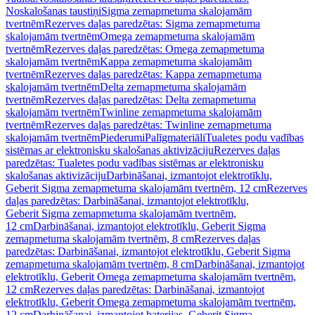
Noskalošanas taustiņi
Sigma zemapmetuma skalojamām
tvertnēm
Rezerves daļas paredzētas: Sigma zemapmetuma
skalojamām tvertnēm
Omega zemapmetuma skalojamām
tvertnēm
Rezerves daļas paredzētas: Omega zemapmetuma
skalojamām tvertnēm
Kappa zemapmetuma skalojamām
tvertnēm
Rezerves daļas paredzētas: Kappa zemapmetuma
skalojamām tvertnēm
Delta zemapmetuma skalojamām
tvertnēm
Rezerves daļas paredzētas: Delta zemapmetuma
skalojamām tvertnēm
Twinline zemapmetuma skalojamām
tvertnēm
Rezerves daļas paredzētas: Twinline zemapmetuma
skalojamām tvertnēm
Piederumi
Palīgmateriāli
Tualetes podu vadības
sistēmas ar elektronisku skalošanas aktivizāciju
Rezerves daļas
paredzētas: Tualetes podu vadības sistēmas ar elektronisku
skalošanas aktivizāciju
Darbināšanai, izmantojot elektrotīklu,
Geberit Sigma zemapmetuma skalojamām tvertnēm, 12 cm
Rezerves
daļas paredzētas: Darbināšanai, izmantojot elektrotīklu,
Geberit Sigma zemapmetuma skalojamām tvertnēm,
12 cm
Darbināšanai, izmantojot elektrotīklu, Geberit Sigma
zemapmetuma skalojamām tvertnēm, 8 cm
Rezerves daļas
paredzētas: Darbināšanai, izmantojot elektrotīklu, Geberit Sigma
zemapmetuma skalojamām tvertnēm, 8 cm
Darbināšanai, izmantojot
elektrotīklu, Geberit Omega zemapmetuma skalojamām tvertnēm,
12 cm
Rezerves daļas paredzētas: Darbināšanai, izmantojot
elektrotīklu, Geberit Omega zemapmetuma skalojamām tvertnēm,
12 cm
Darbināšanai, izmantojot baterijas, Geberit Sigma