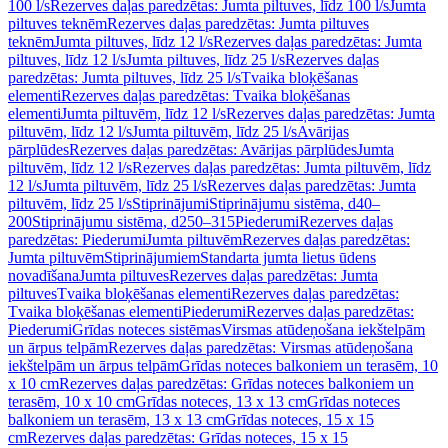
100 l/s
Rezerves daļas paredzētas: Jumta piltuves, līdz 100 l/s
Jumta
piltuves teknēm
Rezerves daļas paredzētas: Jumta piltuves
teknēm
Jumta piltuves, līdz 12 l/s
Rezerves daļas paredzētas: Jumta
piltuves, līdz 12 l/s
Jumta piltuves, līdz 25 l/s
Rezerves daļas
paredzētas: Jumta piltuves, līdz 25 l/s
Tvaika bloķēšanas
elementi
Rezerves daļas paredzētas: Tvaika bloķēšanas
elementi
Jumta piltuvēm, līdz 12 l/s
Rezerves daļas paredzētas: Jumta
piltuvēm, līdz 12 l/s
Jumta piltuvēm, līdz 25 l/s
Avārijas
pārplūdes
Rezerves daļas paredzētas: Avārijas pārplūdes
Jumta
piltuvēm, līdz 12 l/s
Rezerves daļas paredzētas: Jumta piltuvēm, līdz
12 l/s
Jumta piltuvēm, līdz 25 l/s
Rezerves daļas paredzētas: Jumta
piltuvēm, līdz 25 l/s
Stiprinājumi
Stiprinājumu sistēma, d40–
200
Stiprinājumu sistēma, d250–315
Piederumi
Rezerves daļas
paredzētas: Piederumi
Jumta piltuvēm
Rezerves daļas paredzētas:
Jumta piltuvēm
Stiprinājumiem
Standarta jumta lietus ūdens
novadīšana
Jumta piltuves
Rezerves daļas paredzētas: Jumta
piltuves
Tvaika bloķēšanas elementi
Rezerves daļas paredzētas:
Tvaika bloķēšanas elementi
Piederumi
Rezerves daļas paredzētas:
Piederumi
Grīdas noteces sistēmas
Virsmas atūdeņošana iekštelpām
un ārpus telpām
Rezerves daļas paredzētas: Virsmas atūdeņošana
iekštelpām un ārpus telpām
Grīdas noteces balkoniem un terasēm, 10
x 10 cm
Rezerves daļas paredzētas: Grīdas noteces balkoniem un
terasēm, 10 x 10 cm
Grīdas noteces, 13 x 13 cm
Grīdas noteces
balkoniem un terasēm, 13 x 13 cm
Grīdas noteces, 15 x 15
cm
Rezerves daļas paredzētas: Grīdas noteces, 15 x 15