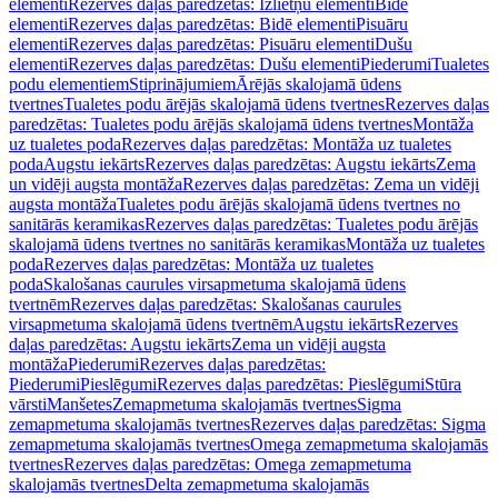
elementi
Rezerves daļas paredzētas: Izlietņu elementi
Bidē
elementi
Rezerves daļas paredzētas: Bidē elementi
Pisuāru
elementi
Rezerves daļas paredzētas: Pisuāru elementi
Dušu
elementi
Rezerves daļas paredzētas: Dušu elementi
Piederumi
Tualetes
podu elementiem
Stiprinājumiem
Ārējās skalojamā ūdens
tvertnes
Tualetes podu ārējās skalojamā ūdens tvertnes
Rezerves daļas
paredzētas: Tualetes podu ārējās skalojamā ūdens tvertnes
Montāža
uz tualetes poda
Rezerves daļas paredzētas: Montāža uz tualetes
poda
Augstu iekārts
Rezerves daļas paredzētas: Augstu iekārts
Zema
un vidēji augsta montāža
Rezerves daļas paredzētas: Zema un vidēji
augsta montāža
Tualetes podu ārējās skalojamā ūdens tvertnes no
sanitārās keramikas
Rezerves daļas paredzētas: Tualetes podu ārējās
skalojamā ūdens tvertnes no sanitārās keramikas
Montāža uz tualetes
poda
Rezerves daļas paredzētas: Montāža uz tualetes
poda
Skalošanas caurules virsapmetuma skalojamā ūdens
tvertnēm
Rezerves daļas paredzētas: Skalošanas caurules
virsapmetuma skalojamā ūdens tvertnēm
Augstu iekārts
Rezerves
daļas paredzētas: Augstu iekārts
Zema un vidēji augsta
montāža
Piederumi
Rezerves daļas paredzētas:
Piederumi
Pieslēgumi
Rezerves daļas paredzētas: Pieslēgumi
Stūra
vārsti
Manšetes
Zemapmetuma skalojamās tvertnes
Sigma
zemapmetuma skalojamās tvertnes
Rezerves daļas paredzētas: Sigma
zemapmetuma skalojamās tvertnes
Omega zemapmetuma skalojamās
tvertnes
Rezerves daļas paredzētas: Omega zemapmetuma
skalojamās tvertnes
Delta zemapmetuma skalojamās