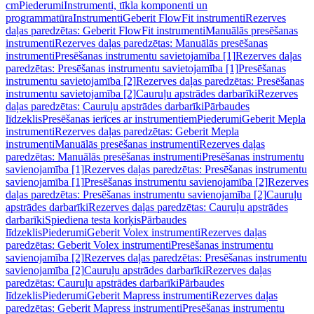
cm
Piederumi
Instrumenti, tīkla komponenti un
programmatūra
Instrumenti
Geberit FlowFit instrumenti
Rezerves
daļas paredzētas: Geberit FlowFit instrumenti
Manuālās presēšanas
instrumenti
Rezerves daļas paredzētas: Manuālās presēšanas
instrumenti
Presēšanas instrumentu savietojamība [1]
Rezerves daļas
paredzētas: Presēšanas instrumentu savietojamība [1]
Presēšanas
instrumentu savietojamība [2]
Rezerves daļas paredzētas: Presēšanas
instrumentu savietojamība [2]
Cauruļu apstrādes darbarīki
Rezerves
daļas paredzētas: Cauruļu apstrādes darbarīki
Pārbaudes
līdzeklis
Presēšanas ierīces ar instrumentiem
Piederumi
Geberit Mepla
instrumenti
Rezerves daļas paredzētas: Geberit Mepla
instrumenti
Manuālās presēšanas instrumenti
Rezerves daļas
paredzētas: Manuālās presēšanas instrumenti
Presēšanas instrumentu
savienojamība [1]
Rezerves daļas paredzētas: Presēšanas instrumentu
savienojamība [1]
Presēšanas instrumentu savienojamība [2]
Rezerves
daļas paredzētas: Presēšanas instrumentu savienojamība [2]
Cauruļu
apstrādes darbarīki
Rezerves daļas paredzētas: Cauruļu apstrādes
darbarīki
Spiediena testa korķis
Pārbaudes
līdzeklis
Piederumi
Geberit Volex instrumenti
Rezerves daļas
paredzētas: Geberit Volex instrumenti
Presēšanas instrumentu
savienojamība [2]
Rezerves daļas paredzētas: Presēšanas instrumentu
savienojamība [2]
Cauruļu apstrādes darbarīki
Rezerves daļas
paredzētas: Cauruļu apstrādes darbarīki
Pārbaudes
līdzeklis
Piederumi
Geberit Mapress instrumenti
Rezerves daļas
paredzētas: Geberit Mapress instrumenti
Presēšanas instrumentu