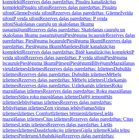
komplekti
Rezerves daļas paredzētas: Pisuāru kanalizācijas
komplekti
Pisuāru sifoni
Rezerves daļas paredzētas: Pisuāru
sifoni
Gliemežveida sifoni
Rezerves daļas paredzētas: Gliemežveida
sifoni
P veida sifoni
Rezerves daļas paredzētas: P veida
sifoni
Skalošanas cauruļu un skalošanas līkumu
pagarinājumi
Rezerves daļas paredzētas: Skalošanas cauruļu un
skalošanas līkumu pagarinājumi
Pieslēguma īscaurule
Rezerves daļas
paredzētas: Pieslēguma īscaurule
Pieslēguma līkumi
Rezerves daļas
paredzētas: Pieslēguma līkumi
Manšetes
Bidē kanalizācijas
komplekti
Rezerves daļas paredzētas: Bidē kanalizācijas komplekti
P
veida sifoni
Rezerves daļas paredzētas: P veida sifoni
Pieslēguma
īscaurule
Pieslēguma līkumi
Pārsegi
Pieslēgumi
Blīvējumi
Mazgāšanas
vieta
Izlietnes
Izlietnes
Rezerves daļas paredzētas: Izlietnes
Dubultās
izlietnes
Rezerves daļas paredzētas: Dubultās izlietnes
Mēbeļu
izlietnes
Rezerves daļas paredzētas: Mēbeļu izlietnes
Uzliekamās
izlietnes
Rezerves daļas paredzētas: Uzliekamās izlietnes
Roku
mazgāšanas izlietnes
Rezerves daļas paredzētas: Roku mazgāšanas
izlietnes
Stūra roku mazgāšanas izlietne
Daļēji iemontētās
izlietnes
Iebūvējamas izlietnes
Rezerves daļas paredzētas:
Iebūvējamas izlietnes
Zem virsmas iebūvējamas
Stūra
izlietnes
Izlietnes Comfort
Izlietnes bērniem
Izlietnes
Lielās
mazgāšanas izlietnes
Citas izlietnes
Rezerves daļas paredzētas: Citas
izlietnes
Lietās izlietnes
Rezerves daļas paredzētas: Lietās
izlietnes
Izlietnes
Daudzfunkciju izlietnes
Ģipša izlietne
Klašu telpu
izlietnes
Piederumi
Atbalstkājas
Rezerves daļas paredzētas: