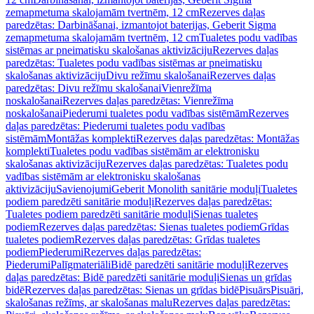
zemapmetuma skalojamām tvertnēm, 12 cm
Rezerves daļas
paredzētas: Darbināšanai, izmantojot baterijas, Geberit Sigma
zemapmetuma skalojamām tvertnēm, 12 cm
Tualetes podu vadības
sistēmas ar pneimatisku skalošanas aktivizāciju
Rezerves daļas
paredzētas: Tualetes podu vadības sistēmas ar pneimatisku
skalošanas aktivizāciju
Divu režīmu skalošanai
Rezerves daļas
paredzētas: Divu režīmu skalošanai
Vienrežīma
noskalošanai
Rezerves daļas paredzētas: Vienrežīma
noskalošanai
Piederumi tualetes podu vadības sistēmām
Rezerves
daļas paredzētas: Piederumi tualetes podu vadības
sistēmām
Montāžas komplekti
Rezerves daļas paredzētas: Montāžas
komplekti
Tualetes podu vadības sistēmām ar elektronisku
skalošanas aktivizāciju
Rezerves daļas paredzētas: Tualetes podu
vadības sistēmām ar elektronisku skalošanas
aktivizāciju
Savienojumi
Geberit Monolith sanitārie moduļi
Tualetes
podiem paredzēti sanitārie moduļi
Rezerves daļas paredzētas:
Tualetes podiem paredzēti sanitārie moduļi
Sienas tualetes
podiem
Rezerves daļas paredzētas: Sienas tualetes podiem
Grīdas
tualetes podiem
Rezerves daļas paredzētas: Grīdas tualetes
podiem
Piederumi
Rezerves daļas paredzētas:
Piederumi
Palīgmateriāli
Bidē paredzēti sanitārie moduļi
Rezerves
daļas paredzētas: Bidē paredzēti sanitārie moduļi
Sienas un grīdas
bidē
Rezerves daļas paredzētas: Sienas un grīdas bidē
Pisuārs
Pisuāri,
skalošanas režīms, ar skalošanas malu
Rezerves daļas paredzētas: