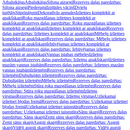
Atbalstkājas
Atbalstkājas
Sifona aizsegi
Rezerves daļas paredzētas:
Sifona aizsegi
Piederumi
Izplūdes vāciņš
Dvieļu
turētājs
Stiprinājumi
Dekoratīvās apmales
Izlietnes komplekti ar
apakšskapi
Roku mazgāšanas izlietnes komplekti ar
apakšskapi
Rezerves daļas paredzētas: Roku mazgāšanas izlietnes
komplekti ar apakšskapi
Izlietnes komplekti ar apakšskapi
Rezerves
daļas paredzētas: Izlietnes komplekti ar apakšskapi
Mēbeļu izlietnes
komplekti ar apakšskapi
Rezerves daļas paredzētas: Mēbeļu izlietnes
komplekti ar apakšskapi
Iebūvējamas izlietnes komplekti ar
apakšskapi
Rezerves daļas paredzētas: Iebūvējamas izlietnes
komplekti ar apakšskapi
Vannas istabas mēbeles
Izlietņu
apakšskapji
Rezerves daļas paredzētas: Izlietņu apakšskapji
Izlietnes
mazām vannas istabām
Rezerves daļas paredzētas: Izlietnes mazām
vannas istabām
Izlietnēm
Rezerves daļas paredzētas:
Izlietnēm
Dubultajām izlietnēm
Rezerves daļas paredzētas:
Dubultajām izlietnēm
Mēbeļu izlietnēm
Rezerves daļas paredzētas:
Mēbeļu izlietnēm
Stūra roku mazgāšanas izlietnēm
Rezerves daļas
paredzētas: Stūra roku mazgāšanas izlietnēm
Izlietņu
virsmas
Rezerves daļas paredzētas: Izlietņu virsmas
Uzliekamai
izlietnei bļodas formā
Rezerves daļas paredzētas: Uzliekamai izlietnei
bļodas formā
Uzliekamai izlietnei taisnstūra
Rezerves daļas
paredzētas: Uzliekamai izlietnei taisnstūra
Sānu skapji
Rezerves daļas
paredzētas: Sānu skapji
Zemi sānu skapji
Rezerves daļas paredzētas:
Zemi sānu skapji
Augsti skapji
Rezerves daļas paredzētas: Augsti
skapji
Vidēji augsti skapji
Rezerves daļas paredzētas: Vidēji augsti