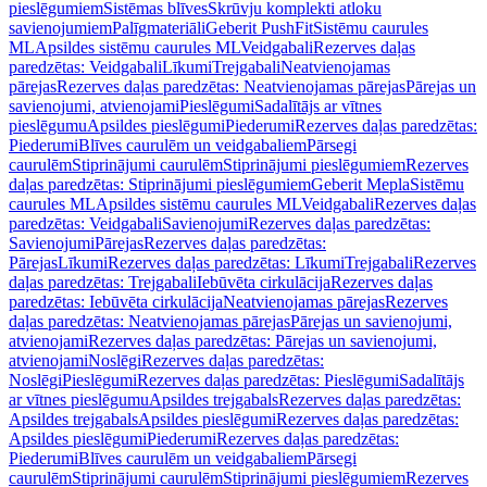
pieslēgumiem
Sistēmas blīves
Skrūvju komplekti atloku
savienojumiem
Palīgmateriāli
Geberit PushFit
Sistēmu caurules
ML
Apsildes sistēmu caurules ML
Veidgabali
Rezerves daļas
paredzētas: Veidgabali
Līkumi
Trejgabali
Neatvienojamas
pārejas
Rezerves daļas paredzētas: Neatvienojamas pārejas
Pārejas un
savienojumi, atvienojami
Pieslēgumi
Sadalītājs ar vītnes
pieslēgumu
Apsildes pieslēgumi
Piederumi
Rezerves daļas paredzētas:
Piederumi
Blīves caurulēm un veidgabaliem
Pārsegi
caurulēm
Stiprinājumi caurulēm
Stiprinājumi pieslēgumiem
Rezerves
daļas paredzētas: Stiprinājumi pieslēgumiem
Geberit Mepla
Sistēmu
caurules ML
Apsildes sistēmu caurules ML
Veidgabali
Rezerves daļas
paredzētas: Veidgabali
Savienojumi
Rezerves daļas paredzētas:
Savienojumi
Pārejas
Rezerves daļas paredzētas:
Pārejas
Līkumi
Rezerves daļas paredzētas: Līkumi
Trejgabali
Rezerves
daļas paredzētas: Trejgabali
Iebūvēta cirkulācija
Rezerves daļas
paredzētas: Iebūvēta cirkulācija
Neatvienojamas pārejas
Rezerves
daļas paredzētas: Neatvienojamas pārejas
Pārejas un savienojumi,
atvienojami
Rezerves daļas paredzētas: Pārejas un savienojumi,
atvienojami
Noslēgi
Rezerves daļas paredzētas:
Noslēgi
Pieslēgumi
Rezerves daļas paredzētas: Pieslēgumi
Sadalītājs
ar vītnes pieslēgumu
Apsildes trejgabals
Rezerves daļas paredzētas:
Apsildes trejgabals
Apsildes pieslēgumi
Rezerves daļas paredzētas:
Apsildes pieslēgumi
Piederumi
Rezerves daļas paredzētas:
Piederumi
Blīves caurulēm un veidgabaliem
Pārsegi
caurulēm
Stiprinājumi caurulēm
Stiprinājumi pieslēgumiem
Rezerves