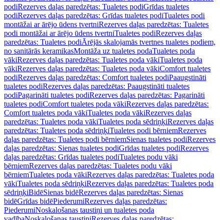
podi
Rezerves daļas paredzētas: Tualetes podi
Grīdas tualetes
podi
Rezerves daļas paredzētas: Grīdas tualetes podi
Tualetes podi
montāžai ar ārējo ūdens tvertni
Rezerves daļas paredzētas: Tualetes
podi montāžai ar ārējo ūdens tvertni
Tualetes podi
Rezerves daļas
paredzētas: Tualetes podi
Ārējās skalojamās tvertnes tualetes podiem,
no sanitārās keramikas
Montāža uz tualetes poda
Tualetes poda
vāki
Rezerves daļas paredzētas: Tualetes poda vāki
Tualetes poda
vāki
Rezerves daļas paredzētas: Tualetes poda vāki
Comfort tualetes
podi
Rezerves daļas paredzētas: Comfort tualetes podi
Paaugstināti
tualetes podi
Rezerves daļas paredzētas: Paaugstināti tualetes
podi
Pagarināti tualetes podi
Rezerves daļas paredzētas: Pagarināti
tualetes podi
Comfort tualetes poda vāki
Rezerves daļas paredzētas:
Comfort tualetes poda vāki
Tualetes poda vāki
Rezerves daļas
paredzētas: Tualetes poda vāki
Tualetes poda sēdriņķi
Rezerves daļas
paredzētas: Tualetes poda sēdriņķi
Tualetes podi bērniem
Rezerves
daļas paredzētas: Tualetes podi bērniem
Sienas tualetes podi
Rezerves
daļas paredzētas: Sienas tualetes podi
Grīdas tualetes podi
Rezerves
daļas paredzētas: Grīdas tualetes podi
Tualetes podu vāki
bērniem
Rezerves daļas paredzētas: Tualetes podu vāki
bērniem
Tualetes poda vāki
Rezerves daļas paredzētas: Tualetes poda
vāki
Tualetes poda sēdriņķi
Rezerves daļas paredzētas: Tualetes poda
sēdriņķi
Bidē
Sienas bidē
Rezerves daļas paredzētas: Sienas
bidē
Grīdas bidē
Piederumi
Rezerves daļas paredzētas:
Piederumi
Noskalošanas taustiņi un tualetes poda
vadība
Noskalošanas taustiņi
Rezerves daļas paredzētas: