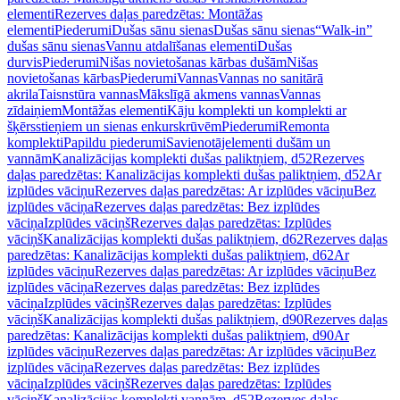
elementi
Rezerves daļas paredzētas: Montāžas
elementi
Piederumi
Dušas sānu sienas
Dušas sānu sienas
“Walk-in”
dušas sānu sienas
Vannu atdalīšanas elementi
Dušas
durvis
Piederumi
Nišas novietošanas kārbas dušām
Nišas
novietošanas kārbas
Piederumi
Vannas
Vannas no sanitārā
akrila
Taisnstūra vannas
Mākslīgā akmens vannas
Vannas
zīdaiņiem
Montāžas elementi
Kāju komplekti un komplekti ar
šķērsstieņiem un sienas enkurskrūvēm
Piederumi
Remonta
komplekti
Papildu piederumi
Savienotājelementi dušām un
vannām
Kanalizācijas komplekti dušas paliktņiem, d52
Rezerves
daļas paredzētas: Kanalizācijas komplekti dušas paliktņiem, d52
Ar
izplūdes vāciņu
Rezerves daļas paredzētas: Ar izplūdes vāciņu
Bez
izplūdes vāciņa
Rezerves daļas paredzētas: Bez izplūdes
vāciņa
Izplūdes vāciņš
Rezerves daļas paredzētas: Izplūdes
vāciņš
Kanalizācijas komplekti dušas paliktņiem, d62
Rezerves daļas
paredzētas: Kanalizācijas komplekti dušas paliktņiem, d62
Ar
izplūdes vāciņu
Rezerves daļas paredzētas: Ar izplūdes vāciņu
Bez
izplūdes vāciņa
Rezerves daļas paredzētas: Bez izplūdes
vāciņa
Izplūdes vāciņš
Rezerves daļas paredzētas: Izplūdes
vāciņš
Kanalizācijas komplekti dušas paliktņiem, d90
Rezerves daļas
paredzētas: Kanalizācijas komplekti dušas paliktņiem, d90
Ar
izplūdes vāciņu
Rezerves daļas paredzētas: Ar izplūdes vāciņu
Bez
izplūdes vāciņa
Rezerves daļas paredzētas: Bez izplūdes
vāciņa
Izplūdes vāciņš
Rezerves daļas paredzētas: Izplūdes
vāciņš
Kanalizācijas komplekti vannām, d52
Rezerves daļas