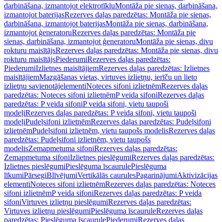
darbināšana, izmantojot elektrotīklu
Montāža pie sienas, darbināšana,
izmantojot baterijas
Rezerves daļas paredzētas: Montāža pie sienas,
darbināšana, izmantojot baterijas
Montāža pie sienas, darbināšana,
izmantojot ģeneratoru
Rezerves daļas paredzētas: Montāža pie
sienas, darbināšana, izmantojot ģeneratoru
Montāža pie sienas, divu
rokturu maisītājs
Rezerves daļas paredzētas: Montāža pie sienas, divu
rokturu maisītājs
Piederumi
Rezerves daļas paredzētas:
Piederumi
Izlietnes maisītājiem
Rezerves daļas paredzētas: Izlietnes
maisītājiem
Mazgāšanas vietas, virtuves izlietņu, ierīču un lieto
izlietņu savienotājelementi
Noteces sifoni izlietnēm
Rezerves daļas
paredzētas: Noteces sifoni izlietnēm
P veida sifoni
Rezerves daļas
paredzētas: P veida sifoni
P veida sifoni, vietu taupoši
modeļi
Rezerves daļas paredzētas: P veida sifoni, vietu taupoši
modeļi
Pudeļsifoni izlietnēm
Rezerves daļas paredzētas: Pudeļsifoni
izlietnēm
Pudeļsifoni izlietnēm, vietu taupošs modelis
Rezerves daļas
paredzētas: Pudeļsifoni izlietnēm, vietu taupošs
modelis
Zemapmetuma sifoni
Rezerves daļas paredzētas:
Zemapmetuma sifoni
Izlietnes pieslēgumi
Rezerves daļas paredzētas:
Izlietnes pieslēgumi
Pieslēguma īscaurule
Pieslēguma
līkumi
Pārsegi
Blīvējumi
Vertikālās caurules
Pagarinājumi
Aktivizācijas
elementi
Noteces sifoni izlietnēm
Rezerves daļas paredzētas: Noteces
sifoni izlietnēm
P veida sifoni
Rezerves daļas paredzētas: P veida
sifoni
Virtuves izlietņu pieslēgumi
Rezerves daļas paredzētas:
Virtuves izlietņu pieslēgumi
Pieslēguma īscaurule
Rezerves daļas
paredzētas: Pieslēguma īscaurule
Piederumi
Rezerves daļas