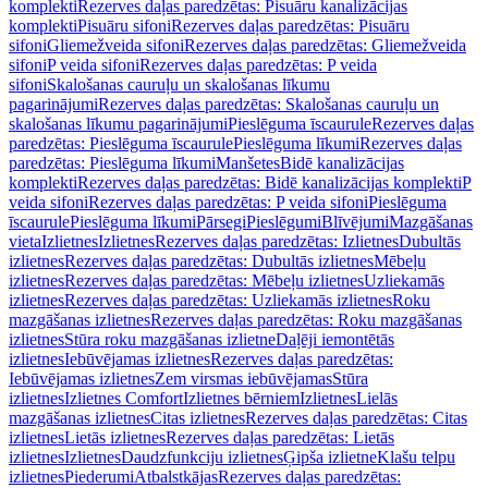
komplekti
Rezerves daļas paredzētas: Pisuāru kanalizācijas
komplekti
Pisuāru sifoni
Rezerves daļas paredzētas: Pisuāru
sifoni
Gliemežveida sifoni
Rezerves daļas paredzētas: Gliemežveida
sifoni
P veida sifoni
Rezerves daļas paredzētas: P veida
sifoni
Skalošanas cauruļu un skalošanas līkumu
pagarinājumi
Rezerves daļas paredzētas: Skalošanas cauruļu un
skalošanas līkumu pagarinājumi
Pieslēguma īscaurule
Rezerves daļas
paredzētas: Pieslēguma īscaurule
Pieslēguma līkumi
Rezerves daļas
paredzētas: Pieslēguma līkumi
Manšetes
Bidē kanalizācijas
komplekti
Rezerves daļas paredzētas: Bidē kanalizācijas komplekti
P
veida sifoni
Rezerves daļas paredzētas: P veida sifoni
Pieslēguma
īscaurule
Pieslēguma līkumi
Pārsegi
Pieslēgumi
Blīvējumi
Mazgāšanas
vieta
Izlietnes
Izlietnes
Rezerves daļas paredzētas: Izlietnes
Dubultās
izlietnes
Rezerves daļas paredzētas: Dubultās izlietnes
Mēbeļu
izlietnes
Rezerves daļas paredzētas: Mēbeļu izlietnes
Uzliekamās
izlietnes
Rezerves daļas paredzētas: Uzliekamās izlietnes
Roku
mazgāšanas izlietnes
Rezerves daļas paredzētas: Roku mazgāšanas
izlietnes
Stūra roku mazgāšanas izlietne
Daļēji iemontētās
izlietnes
Iebūvējamas izlietnes
Rezerves daļas paredzētas:
Iebūvējamas izlietnes
Zem virsmas iebūvējamas
Stūra
izlietnes
Izlietnes Comfort
Izlietnes bērniem
Izlietnes
Lielās
mazgāšanas izlietnes
Citas izlietnes
Rezerves daļas paredzētas: Citas
izlietnes
Lietās izlietnes
Rezerves daļas paredzētas: Lietās
izlietnes
Izlietnes
Daudzfunkciju izlietnes
Ģipša izlietne
Klašu telpu
izlietnes
Piederumi
Atbalstkājas
Rezerves daļas paredzētas: