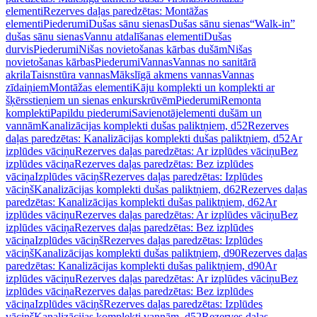
elementi
Rezerves daļas paredzētas: Montāžas
elementi
Piederumi
Dušas sānu sienas
Dušas sānu sienas
“Walk-in”
dušas sānu sienas
Vannu atdalīšanas elementi
Dušas
durvis
Piederumi
Nišas novietošanas kārbas dušām
Nišas
novietošanas kārbas
Piederumi
Vannas
Vannas no sanitārā
akrila
Taisnstūra vannas
Mākslīgā akmens vannas
Vannas
zīdaiņiem
Montāžas elementi
Kāju komplekti un komplekti ar
šķērsstieņiem un sienas enkurskrūvēm
Piederumi
Remonta
komplekti
Papildu piederumi
Savienotājelementi dušām un
vannām
Kanalizācijas komplekti dušas paliktņiem, d52
Rezerves
daļas paredzētas: Kanalizācijas komplekti dušas paliktņiem, d52
Ar
izplūdes vāciņu
Rezerves daļas paredzētas: Ar izplūdes vāciņu
Bez
izplūdes vāciņa
Rezerves daļas paredzētas: Bez izplūdes
vāciņa
Izplūdes vāciņš
Rezerves daļas paredzētas: Izplūdes
vāciņš
Kanalizācijas komplekti dušas paliktņiem, d62
Rezerves daļas
paredzētas: Kanalizācijas komplekti dušas paliktņiem, d62
Ar
izplūdes vāciņu
Rezerves daļas paredzētas: Ar izplūdes vāciņu
Bez
izplūdes vāciņa
Rezerves daļas paredzētas: Bez izplūdes
vāciņa
Izplūdes vāciņš
Rezerves daļas paredzētas: Izplūdes
vāciņš
Kanalizācijas komplekti dušas paliktņiem, d90
Rezerves daļas
paredzētas: Kanalizācijas komplekti dušas paliktņiem, d90
Ar
izplūdes vāciņu
Rezerves daļas paredzētas: Ar izplūdes vāciņu
Bez
izplūdes vāciņa
Rezerves daļas paredzētas: Bez izplūdes
vāciņa
Izplūdes vāciņš
Rezerves daļas paredzētas: Izplūdes
vāciņš
Kanalizācijas komplekti vannām, d52
Rezerves daļas