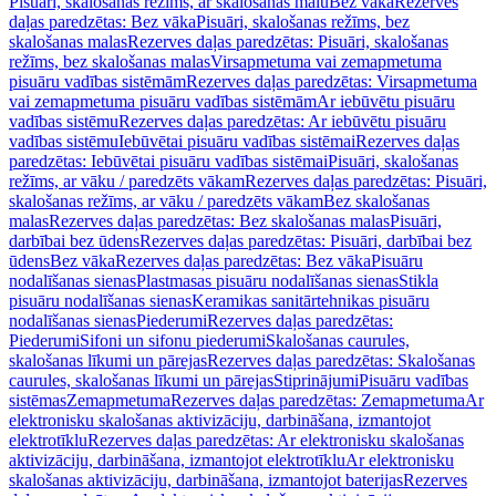
Pisuāri, skalošanas režīms, ar skalošanas malu
Bez vāka
Rezerves
daļas paredzētas: Bez vāka
Pisuāri, skalošanas režīms, bez
skalošanas malas
Rezerves daļas paredzētas: Pisuāri, skalošanas
režīms, bez skalošanas malas
Virsapmetuma vai zemapmetuma
pisuāru vadības sistēmām
Rezerves daļas paredzētas: Virsapmetuma
vai zemapmetuma pisuāru vadības sistēmām
Ar iebūvētu pisuāru
vadības sistēmu
Rezerves daļas paredzētas: Ar iebūvētu pisuāru
vadības sistēmu
Iebūvētai pisuāru vadības sistēmai
Rezerves daļas
paredzētas: Iebūvētai pisuāru vadības sistēmai
Pisuāri, skalošanas
režīms, ar vāku / paredzēts vākam
Rezerves daļas paredzētas: Pisuāri,
skalošanas režīms, ar vāku / paredzēts vākam
Bez skalošanas
malas
Rezerves daļas paredzētas: Bez skalošanas malas
Pisuāri,
darbībai bez ūdens
Rezerves daļas paredzētas: Pisuāri, darbībai bez
ūdens
Bez vāka
Rezerves daļas paredzētas: Bez vāka
Pisuāru
nodalīšanas sienas
Plastmasas pisuāru nodalīšanas sienas
Stikla
pisuāru nodalīšanas sienas
Keramikas sanitārtehnikas pisuāru
nodalīšanas sienas
Piederumi
Rezerves daļas paredzētas:
Piederumi
Sifoni un sifonu piederumi
Skalošanas caurules,
skalošanas līkumi un pārejas
Rezerves daļas paredzētas: Skalošanas
caurules, skalošanas līkumi un pārejas
Stiprinājumi
Pisuāru vadības
sistēmas
Zemapmetuma
Rezerves daļas paredzētas: Zemapmetuma
Ar
elektronisku skalošanas aktivizāciju, darbināšana, izmantojot
elektrotīklu
Rezerves daļas paredzētas: Ar elektronisku skalošanas
aktivizāciju, darbināšana, izmantojot elektrotīklu
Ar elektronisku
skalošanas aktivizāciju, darbināšana, izmantojot baterijas
Rezerves