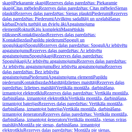
skapji
Piekaramie skapji
Rezerves daļas paredzētas: Piekaramie
skapji
Citas mēbeles
Rezerves daļas paredzētas: Citas mēbeles
Sienas
plaukti
Rezerves daļas paredzētas: Sienas plaukti
Piederumi
Rezerves
daļas paredzētas: Piederumi
Atvilktņu sadalītāji un uzglabāšanas
kārbas
Dvieļu turētāji un dvieļu āķi
Apgaismojuma
elementi
Rokturi
Kāju komplekti
Magnētiskās
plāksnes
Kontaktligzdas
Rezerves daļas paredzētas:
Kontaktligzdas
Papildu piederumi
Spoguļi un
spoguļskapji
Spoguļi
Rezerves daļas paredzētas: Spoguļi
Ar iebūvētu
apgaismojumu
Rezerves daļas paredzētas: Ar iebūvētu
apgaismojumu
Spoguļskapji
Rezerves daļas paredzētas:
Spoguļskapji
Ar iebūvētu apgaismojumu
Rezerves daļas paredzētas:
Ar iebūvētu apgaismojumu
Bez iebūvēta apgaismojuma
Rezerves
daļas paredzētas: Bez iebūvēta
apgaismojuma
Piederumi
Apgaismojuma elementi
Papildu
piederumi
Kontaktligzdas
Maisītāji
Izlietnes maisītāji
Rezerves daļas
paredzētas: Izlietnes maisītāji
Vertikāla montāža, darbināšana,
izmantojot elektrotīklu
Rezerves daļas paredzētas: Vertikāla montāža,
darbināšana, izmantojot elektrotīklu
Vertikāla montāža, darbināšana,
izmantojot baterijas
Rezerves daļas paredzētas: Vertikāla montāža,
darbināšana, izmantojot baterijas
Vertikāla montāža, darbināšana,
izmantojot ģeneratoru
Rezerves daļas paredzētas: Vertikāla montāža,
darbināšana, izmantojot ģeneratoru
Vertikāla montāža, vienas sviras
maisītājs
Montāža pie sienas, darbināšana, izmantojot
elektrotīklu
Rezerves daļas paredzētas: Montāža pie sienas,