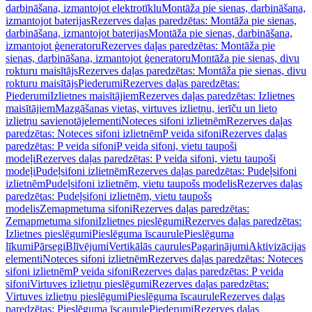
darbināšana, izmantojot elektrotīklu
Montāža pie sienas, darbināšana,
izmantojot baterijas
Rezerves daļas paredzētas: Montāža pie sienas,
darbināšana, izmantojot baterijas
Montāža pie sienas, darbināšana,
izmantojot ģeneratoru
Rezerves daļas paredzētas: Montāža pie
sienas, darbināšana, izmantojot ģeneratoru
Montāža pie sienas, divu
rokturu maisītājs
Rezerves daļas paredzētas: Montāža pie sienas, divu
rokturu maisītājs
Piederumi
Rezerves daļas paredzētas:
Piederumi
Izlietnes maisītājiem
Rezerves daļas paredzētas: Izlietnes
maisītājiem
Mazgāšanas vietas, virtuves izlietņu, ierīču un lieto
izlietņu savienotājelementi
Noteces sifoni izlietnēm
Rezerves daļas
paredzētas: Noteces sifoni izlietnēm
P veida sifoni
Rezerves daļas
paredzētas: P veida sifoni
P veida sifoni, vietu taupoši
modeļi
Rezerves daļas paredzētas: P veida sifoni, vietu taupoši
modeļi
Pudeļsifoni izlietnēm
Rezerves daļas paredzētas: Pudeļsifoni
izlietnēm
Pudeļsifoni izlietnēm, vietu taupošs modelis
Rezerves daļas
paredzētas: Pudeļsifoni izlietnēm, vietu taupošs
modelis
Zemapmetuma sifoni
Rezerves daļas paredzētas:
Zemapmetuma sifoni
Izlietnes pieslēgumi
Rezerves daļas paredzētas:
Izlietnes pieslēgumi
Pieslēguma īscaurule
Pieslēguma
līkumi
Pārsegi
Blīvējumi
Vertikālās caurules
Pagarinājumi
Aktivizācijas
elementi
Noteces sifoni izlietnēm
Rezerves daļas paredzētas: Noteces
sifoni izlietnēm
P veida sifoni
Rezerves daļas paredzētas: P veida
sifoni
Virtuves izlietņu pieslēgumi
Rezerves daļas paredzētas:
Virtuves izlietņu pieslēgumi
Pieslēguma īscaurule
Rezerves daļas
paredzētas: Pieslēguma īscaurule
Piederumi
Rezerves daļas