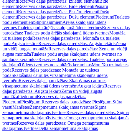
elementi
Rezerves daļas paredzētas: Izlietņu elementi
Bidē
elementi
Rezerves daļas paredzētas: Bidē elementi
Pisuāru
elementi
Rezerves daļas paredzētas: Pisuāru elementi
Dušu
elementi
Rezerves daļas paredzētas: Dušu elementi
Piederumi
Tualetes
podu elementiem
Stiprinājumiem
Ārējās skalojamā ūdens
tvertnes
Tualetes podu ārējās skalojamā ūdens tvertnes
Rezerves daļas
paredzētas: Tualetes podu ārējās skalojamā ūdens tvertnes
Montāža
uz tualetes poda
Rezerves daļas paredzētas: Montāža uz tualetes
poda
Augstu iekārts
Rezerves daļas paredzētas: Augstu iekārts
Zema
un vidēji augsta montāža
Rezerves daļas paredzētas: Zema un vidēji
augsta montāža
Tualetes podu ārējās skalojamā ūdens tvertnes no
sanitārās keramikas
Rezerves daļas paredzētas: Tualetes podu ārējās
skalojamā ūdens tvertnes no sanitārās keramikas
Montāža uz tualetes
poda
Rezerves daļas paredzētas: Montāža uz tualetes
poda
Skalošanas caurules virsapmetuma skalojamā ūdens
tvertnēm
Rezerves daļas paredzētas: Skalošanas caurules
virsapmetuma skalojamā ūdens tvertnēm
Augstu iekārts
Rezerves
daļas paredzētas: Augstu iekārts
Zema un vidēji augsta
montāža
Piederumi
Rezerves daļas paredzētas:
Piederumi
Pieslēgumi
Rezerves daļas paredzētas: Pieslēgumi
Stūra
vārsti
Manšetes
Zemapmetuma skalojamās tvertnes
Sigma
zemapmetuma skalojamās tvertnes
Rezerves daļas paredzētas: Sigma
zemapmetuma skalojamās tvertnes
Omega zemapmetuma skalojamās
tvertnes
Rezerves daļas paredzētas: Omega zemapmetuma
skalojamās tvertnes
Delta zemapmetuma skalojamās