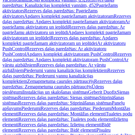
paredzētas: Kanalizācijas komplekti vannām, d52
Pagriežams
aktivizators
Rezerves daļas paredzētas: Pagriežams
aktivizators
Apdares komplekti pagriežamam aktivizatoram
Rezerves
daļas paredzētas: Apdares komplekti pagriežamam aktivizatoram
Ar
pagriežamu aktivizatoru un ieplūdi
Rezerves daļas paredzētas: Ar
pagriežamu aktivizatoru un ieplūdi
Apdares komplekti pagriežamam
aktivizatoram un ieplūdei
Rezerves daļas paredzētas: Apdares
komplekti pagriežamam aktivizatoram un ieplūdei
Ar aktivizatoru
PushControl
Rezerves daļas paredzētas: Ar aktivizatoru
PushControl
Apdares komplekti aktivizatoram PushControl
Rezerves
daļas paredzētas: Apdares komplekti aktivizatoram PushControl
Ar
vārstu aizbāžņiem
Rezerves daļas paredzētas: Ar vārstu
aizbāžņiem
Piederumi vannu kanalizācijas komplektiem
Rezerves
daļas paredzētas: Piederumi vannu kanalizācijas
komplektiem
Zemapmetuma caurules pārtraucējs
Rezerves daļas
paredzētas: Zemapmetuma caurules pārtraucējs
Ūdens
pieslēgumi
Instalācijas un skalošanas sistēmas
Geberit Duofix
Sienas
sistēmas
Rezerves daļas paredzētas: Sienas sistēmas
Stiprināšanas
sistēmas
Rezerves daļas paredzētas: Stiprināšanas sistēmas
Paneļu
apšuvums
Piederumi
Rezerves daļas paredzētas: Piederumi
Montāžas
elementi
Rezerves daļas paredzētas: Montāžas elementi
Tualetes podu
elementi
Rezerves daļas paredzētas: Tualetes podu elementi
Izlietņu
elementi
Rezerves daļas paredzētas: Izlietņu elementi
Bidē
elementi
Rezerves daļas paredzētas: Bidē elementi
Pisuāru