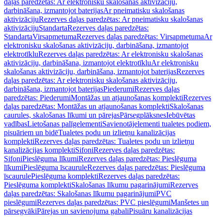
daļas paredzētas: Ar elektronisku skalošanas aktivizāciju,
darbināšana, izmantojot baterijas
Ar pneimatisku skalošanas
aktivizāciju
Rezerves daļas paredzētas: Ar pneimatisku skalošanas
aktivizāciju
Standarta
Rezerves daļas paredzētas:
Standarta
Virsapmetuma
Rezerves daļas paredzētas: Virsapmetuma
Ar
elektronisku skalošanas aktivizāciju, darbināšana, izmantojot
elektrotīklu
Rezerves daļas paredzētas: Ar elektronisku skalošanas
aktivizāciju, darbināšana, izmantojot elektrotīklu
Ar elektronisku
skalošanas aktivizāciju, darbināšana, izmantojot baterijas
Rezerves
daļas paredzētas: Ar elektronisku skalošanas aktivizāciju,
darbināšana, izmantojot baterijas
Piederumi
Rezerves daļas
paredzētas: Piederumi
Montāžas un atjaunošanas komplekti
Rezerves
daļas paredzētas: Montāžas un atjaunošanas komplekti
Skalošanas
caurules, skalošanas līkumi un pārejas
Pārsegplāksnes
Iebūvētas
vadības
Lietošanas palīgelementi
Savienotājelementi tualetes podiem,
pisuāriem un bidē
Tualetes podu un izlietņu kanalizācijas
komplekti
Rezerves daļas paredzētas: Tualetes podu un izlietņu
kanalizācijas komplekti
Sifoni
Rezerves daļas paredzētas:
Sifoni
Pieslēguma līkumi
Rezerves daļas paredzētas: Pieslēguma
līkumi
Pieslēguma īscaurule
Rezerves daļas paredzētas: Pieslēguma
īscaurule
Pieslēguma komplekti
Rezerves daļas paredzētas:
Pieslēguma komplekti
Skalošanas līkumu pagarinājumi
Rezerves
daļas paredzētas: Skalošanas līkumu pagarinājumi
PVC
pieslēgumi
Rezerves daļas paredzētas: PVC pieslēgumi
Manšetes un
pārsegvāki
Pārejas un savienojuma gabali
Pisuāru kanalizācijas