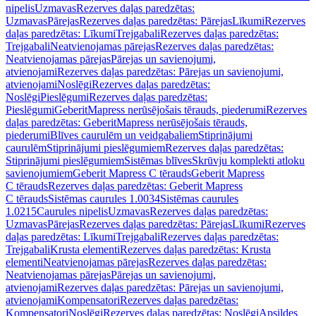
nipelis
Uzmavas
Rezerves daļas paredzētas:
Uzmavas
Pārejas
Rezerves daļas paredzētas: Pārejas
Līkumi
Rezerves
daļas paredzētas: Līkumi
Trejgabali
Rezerves daļas paredzētas:
Trejgabali
Neatvienojamas pārejas
Rezerves daļas paredzētas:
Neatvienojamas pārejas
Pārejas un savienojumi,
atvienojami
Rezerves daļas paredzētas: Pārejas un savienojumi,
atvienojami
Noslēgi
Rezerves daļas paredzētas:
Noslēgi
Pieslēgumi
Rezerves daļas paredzētas:
Pieslēgumi
GeberitMapress nerūsējošais tērauds, piederumi
Rezerves
daļas paredzētas: GeberitMapress nerūsējošais tērauds,
piederumi
Blīves caurulēm un veidgabaliem
Stiprinājumi
caurulēm
Stiprinājumi pieslēgumiem
Rezerves daļas paredzētas:
Stiprinājumi pieslēgumiem
Sistēmas blīves
Skrūvju komplekti atloku
savienojumiem
Geberit Mapress C tērauds
Geberit Mapress
C tērauds
Rezerves daļas paredzētas: Geberit Mapress
C tērauds
Sistēmas caurules 1.0034
Sistēmas caurules
1.0215
Caurules nipelis
Uzmavas
Rezerves daļas paredzētas:
Uzmavas
Pārejas
Rezerves daļas paredzētas: Pārejas
Līkumi
Rezerves
daļas paredzētas: Līkumi
Trejgabali
Rezerves daļas paredzētas:
Trejgabali
Krusta elementi
Rezerves daļas paredzētas: Krusta
elementi
Neatvienojamas pārejas
Rezerves daļas paredzētas:
Neatvienojamas pārejas
Pārejas un savienojumi,
atvienojami
Rezerves daļas paredzētas: Pārejas un savienojumi,
atvienojami
Kompensatori
Rezerves daļas paredzētas:
Kompensatori
Noslēgi
Rezerves daļas paredzētas: Noslēgi
Apsildes