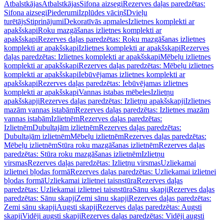
Atbalstkājas
Atbalstkājas
Sifona aizsegi
Rezerves daļas paredzētas:
Sifona aizsegi
Piederumi
Izplūdes vāciņš
Dvieļu
turētājs
Stiprinājumi
Dekoratīvās apmales
Izlietnes komplekti ar
apakšskapi
Roku mazgāšanas izlietnes komplekti ar
apakšskapi
Rezerves daļas paredzētas: Roku mazgāšanas izlietnes
komplekti ar apakšskapi
Izlietnes komplekti ar apakšskapi
Rezerves
daļas paredzētas: Izlietnes komplekti ar apakšskapi
Mēbeļu izlietnes
komplekti ar apakšskapi
Rezerves daļas paredzētas: Mēbeļu izlietnes
komplekti ar apakšskapi
Iebūvējamas izlietnes komplekti ar
apakšskapi
Rezerves daļas paredzētas: Iebūvējamas izlietnes
komplekti ar apakšskapi
Vannas istabas mēbeles
Izlietņu
apakšskapji
Rezerves daļas paredzētas: Izlietņu apakšskapji
Izlietnes
mazām vannas istabām
Rezerves daļas paredzētas: Izlietnes mazām
vannas istabām
Izlietnēm
Rezerves daļas paredzētas:
Izlietnēm
Dubultajām izlietnēm
Rezerves daļas paredzētas:
Dubultajām izlietnēm
Mēbeļu izlietnēm
Rezerves daļas paredzētas:
Mēbeļu izlietnēm
Stūra roku mazgāšanas izlietnēm
Rezerves daļas
paredzētas: Stūra roku mazgāšanas izlietnēm
Izlietņu
virsmas
Rezerves daļas paredzētas: Izlietņu virsmas
Uzliekamai
izlietnei bļodas formā
Rezerves daļas paredzētas: Uzliekamai izlietnei
bļodas formā
Uzliekamai izlietnei taisnstūra
Rezerves daļas
paredzētas: Uzliekamai izlietnei taisnstūra
Sānu skapji
Rezerves daļas
paredzētas: Sānu skapji
Zemi sānu skapji
Rezerves daļas paredzētas:
Zemi sānu skapji
Augsti skapji
Rezerves daļas paredzētas: Augsti
skapji
Vidēji augsti skapji
Rezerves daļas paredzētas: Vidēji augsti