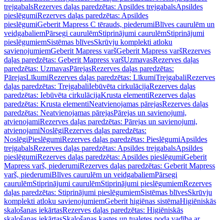
trejgabals
Rezerves daļas paredzētas: Apsildes trejgabals
Apsildes
pieslēgumi
Rezerves daļas paredzētas: Apsildes
pieslēgumi
Geberit Mapress C tērauds, piederumi
Blīves caurulēm un
veidgabaliem
Pārsegi caurulēm
Stiprinājumi caurulēm
Stiprinājumi
pieslēgumiem
Sistēmas blīves
Skrūvju komplekti atloku
savienojumiem
Geberit Mapress varš
Geberit Mapress varš
Rezerves
daļas paredzētas: Geberit Mapress varš
Uzmavas
Rezerves daļas
paredzētas: Uzmavas
Pārejas
Rezerves daļas paredzētas:
Pārejas
Līkumi
Rezerves daļas paredzētas: Līkumi
Trejgabali
Rezerves
daļas paredzētas: Trejgabali
Iebūvēta cirkulācija
Rezerves daļas
paredzētas: Iebūvēta cirkulācija
Krusta elementi
Rezerves daļas
paredzētas: Krusta elementi
Neatvienojamas pārejas
Rezerves daļas
paredzētas: Neatvienojamas pārejas
Pārejas un savienojumi,
atvienojami
Rezerves daļas paredzētas: Pārejas un savienojumi,
atvienojami
Noslēgi
Rezerves daļas paredzētas:
Noslēgi
Pieslēgumi
Rezerves daļas paredzētas: Pieslēgumi
Apsildes
trejgabals
Rezerves daļas paredzētas: Apsildes trejgabals
Apsildes
pieslēgumi
Rezerves daļas paredzētas: Apsildes pieslēgumi
Geberit
Mapress varš, piederumi
Rezerves daļas paredzētas: Geberit Mapress
varš, piederumi
Blīves caurulēm un veidgabaliem
Pārsegi
caurulēm
Stiprinājumi caurulēm
Stiprinājumi pieslēgumiem
Rezerves
daļas paredzētas: Stiprinājumi pieslēgumiem
Sistēmas blīves
Skrūvju
komplekti atloku savienojumiem
Geberit higiēnas sistēma
Higiēniskās
skalošanas iekārtas
Rezerves daļas paredzētas: Higiēniskās
skalošanas iekārtas
Skalošanas kastes un tualetes poda vadība ar