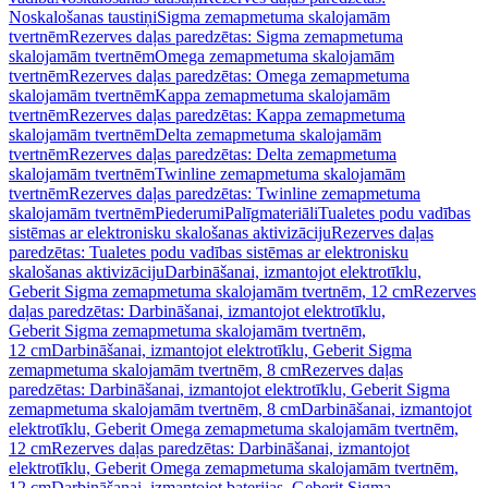
Noskalošanas taustiņi
Sigma zemapmetuma skalojamām
tvertnēm
Rezerves daļas paredzētas: Sigma zemapmetuma
skalojamām tvertnēm
Omega zemapmetuma skalojamām
tvertnēm
Rezerves daļas paredzētas: Omega zemapmetuma
skalojamām tvertnēm
Kappa zemapmetuma skalojamām
tvertnēm
Rezerves daļas paredzētas: Kappa zemapmetuma
skalojamām tvertnēm
Delta zemapmetuma skalojamām
tvertnēm
Rezerves daļas paredzētas: Delta zemapmetuma
skalojamām tvertnēm
Twinline zemapmetuma skalojamām
tvertnēm
Rezerves daļas paredzētas: Twinline zemapmetuma
skalojamām tvertnēm
Piederumi
Palīgmateriāli
Tualetes podu vadības
sistēmas ar elektronisku skalošanas aktivizāciju
Rezerves daļas
paredzētas: Tualetes podu vadības sistēmas ar elektronisku
skalošanas aktivizāciju
Darbināšanai, izmantojot elektrotīklu,
Geberit Sigma zemapmetuma skalojamām tvertnēm, 12 cm
Rezerves
daļas paredzētas: Darbināšanai, izmantojot elektrotīklu,
Geberit Sigma zemapmetuma skalojamām tvertnēm,
12 cm
Darbināšanai, izmantojot elektrotīklu, Geberit Sigma
zemapmetuma skalojamām tvertnēm, 8 cm
Rezerves daļas
paredzētas: Darbināšanai, izmantojot elektrotīklu, Geberit Sigma
zemapmetuma skalojamām tvertnēm, 8 cm
Darbināšanai, izmantojot
elektrotīklu, Geberit Omega zemapmetuma skalojamām tvertnēm,
12 cm
Rezerves daļas paredzētas: Darbināšanai, izmantojot
elektrotīklu, Geberit Omega zemapmetuma skalojamām tvertnēm,
12 cm
Darbināšanai, izmantojot baterijas, Geberit Sigma