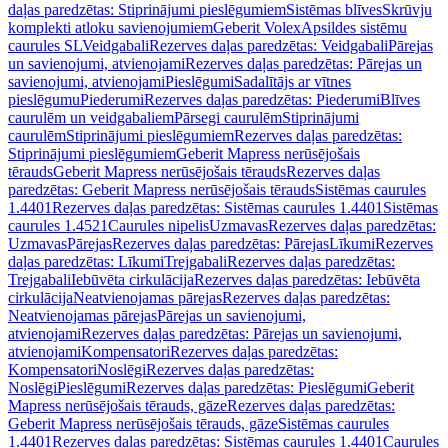
daļas paredzētas: Stiprinājumi pieslēgumiem
Sistēmas blīves
Skrūvju
komplekti atloku savienojumiem
Geberit Volex
Apsildes sistēmu
caurules SL
Veidgabali
Rezerves daļas paredzētas: Veidgabali
Pārejas
un savienojumi, atvienojami
Rezerves daļas paredzētas: Pārejas un
savienojumi, atvienojami
Pieslēgumi
Sadalītājs ar vītnes
pieslēgumu
Piederumi
Rezerves daļas paredzētas: Piederumi
Blīves
caurulēm un veidgabaliem
Pārsegi caurulēm
Stiprinājumi
caurulēm
Stiprinājumi pieslēgumiem
Rezerves daļas paredzētas:
Stiprinājumi pieslēgumiem
Geberit Mapress nerūsējošais
tērauds
Geberit Mapress nerūsējošais tērauds
Rezerves daļas
paredzētas: Geberit Mapress nerūsējošais tērauds
Sistēmas caurules
1.4401
Rezerves daļas paredzētas: Sistēmas caurules 1.4401
Sistēmas
caurules 1.4521
Caurules nipelis
Uzmavas
Rezerves daļas paredzētas:
Uzmavas
Pārejas
Rezerves daļas paredzētas: Pārejas
Līkumi
Rezerves
daļas paredzētas: Līkumi
Trejgabali
Rezerves daļas paredzētas:
Trejgabali
Iebūvēta cirkulācija
Rezerves daļas paredzētas: Iebūvēta
cirkulācija
Neatvienojamas pārejas
Rezerves daļas paredzētas:
Neatvienojamas pārejas
Pārejas un savienojumi,
atvienojami
Rezerves daļas paredzētas: Pārejas un savienojumi,
atvienojami
Kompensatori
Rezerves daļas paredzētas:
Kompensatori
Noslēgi
Rezerves daļas paredzētas:
Noslēgi
Pieslēgumi
Rezerves daļas paredzētas: Pieslēgumi
Geberit
Mapress nerūsējošais tērauds, gāze
Rezerves daļas paredzētas:
Geberit Mapress nerūsējošais tērauds, gāze
Sistēmas caurules
1.4401
Rezerves daļas paredzētas: Sistēmas caurules 1.4401
Caurules