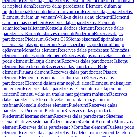
elementi
Rezerves daļas paredzētas: Pisuāru elementi
Elementi dušām
ar noplūdi sienā
Rezerves daļas paredzētas: Elementi dušām ar
noplūdi sienā
Elementi dušām un vannām
Rezerves daļas paredzētas:
Elementi dušām un vannām
Walk-in dušas sienu elementi
Elementi
saimniecības izlietnēm
Rezerves daļas paredzētas: Elementi
saimniecības izlietnēm
Konsoļu slodzes elementi
Rezerves daļas
paredzētas: Konsoļu slodzes elementi
Piederumi
Rezerves daļas
paredzētas: Piederumi
Geberit GIS
Sienas sistēmas
Stiprināšanas
sistēmas
Sagatavju piederumi
Skaņas izolācijas piederumi
Paneļu
apšuvums
Montāžas elementi
Rezerves daļas paredzētas: Montāžas
elementi
Tualetes podu elementi
Rezerves daļas paredzētas: Tualetes
podu elementi
Izlietņu elementi
Rezerves daļas paredzētas: Izlietņu
elementi
Bidē elementi
Rezerves daļas paredzētas: Bidē
elementi
Pisuāru elementi
Rezerves daļas paredzētas: Pisuāru
elementi
Elementi dušām arar noplūdi sienā
Rezerves daļas
paredzētas: Elementi dušām arar noplūdi sienā
Elementi maisītājiem
un ierīcēm
Rezerves daļas paredzētas: Elementi maisītājiem un
ierīcēm
Elementi veļas un trauku mazgājamām mašīnām
Rezerves
daļas paredzētas: Elementi veļas un trauku mazgājamām
mašīnām
Konsoļu slodzes elementi
Piederumi
Rezerves daļas
paredzētas: Piederumi
Piederumi
Rezerves daļas paredzētas:
Piederumi
Sistēmas sienām
Rezerves daļas paredzētas: Sistēmas
sienām
Padeves sistēmām
Ūdens novadei
Geberit Kombifix
Montāžas
elementi
Rezerves daļas paredzētas: Montāžas elementi
Tualetes podu
elementi
Rezerves daļas paredzētas: Tualetes podu elementi
Izlietņu