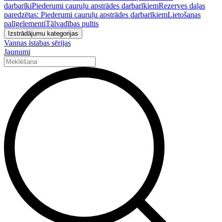
darbarīki
Piederumi cauruļu apstrādes darbarīkiem
Rezerves daļas
paredzētas: Piederumi cauruļu apstrādes darbarīkiem
Lietošanas
palīgelementi
Tālvadības pultis
Izstrādājumu kategorijas
Vannas istabas sērijas
Jaunumi