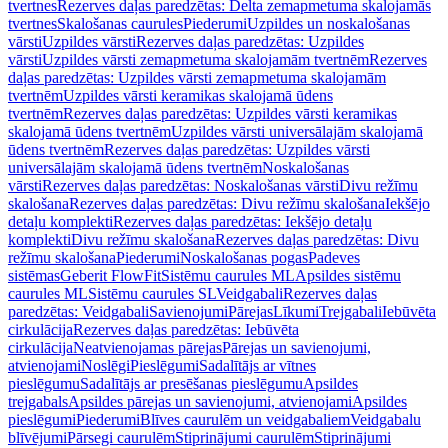
tvertnes
Rezerves daļas paredzētas: Delta zemapmetuma skalojamās
tvertnes
Skalošanas caurules
Piederumi
Uzpildes un noskalošanas
vārsti
Uzpildes vārsti
Rezerves daļas paredzētas: Uzpildes
vārsti
Uzpildes vārsti zemapmetuma skalojamām tvertnēm
Rezerves
daļas paredzētas: Uzpildes vārsti zemapmetuma skalojamām
tvertnēm
Uzpildes vārsti keramikas skalojamā ūdens
tvertnēm
Rezerves daļas paredzētas: Uzpildes vārsti keramikas
skalojamā ūdens tvertnēm
Uzpildes vārsti universālajām skalojamā
ūdens tvertnēm
Rezerves daļas paredzētas: Uzpildes vārsti
universālajām skalojamā ūdens tvertnēm
Noskalošanas
vārsti
Rezerves daļas paredzētas: Noskalošanas vārsti
Divu režīmu
skalošana
Rezerves daļas paredzētas: Divu režīmu skalošana
Iekšējo
detaļu komplekti
Rezerves daļas paredzētas: Iekšējo detaļu
komplekti
Divu režīmu skalošana
Rezerves daļas paredzētas: Divu
režīmu skalošana
Piederumi
Noskalošanas pogas
Padeves
sistēmas
Geberit FlowFit
Sistēmu caurules ML
Apsildes sistēmu
caurules ML
Sistēmu caurules SL
Veidgabali
Rezerves daļas
paredzētas: Veidgabali
Savienojumi
Pārejas
Līkumi
Trejgabali
Iebūvēta
cirkulācija
Rezerves daļas paredzētas: Iebūvēta
cirkulācija
Neatvienojamas pārejas
Pārejas un savienojumi,
atvienojami
Noslēgi
Pieslēgumi
Sadalītājs ar vītnes
pieslēgumu
Sadalītājs ar presēšanas pieslēgumu
Apsildes
trejgabals
Apsildes pārejas un savienojumi, atvienojami
Apsildes
pieslēgumi
Piederumi
Blīves caurulēm un veidgabaliem
Veidgabalu
blīvējumi
Pārsegi caurulēm
Stiprinājumi caurulēm
Stiprinājumi