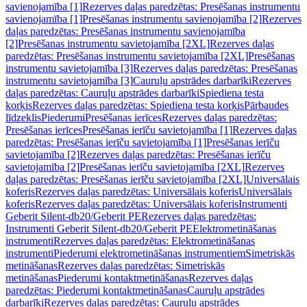
savienojamība [1]
Rezerves daļas paredzētas: Presēšanas instrumentu
savienojamība [1]
Presēšanas instrumentu savienojamība [2]
Rezerves
daļas paredzētas: Presēšanas instrumentu savienojamība
[2]
Presēšanas instrumentu savietojamība [2XL]
Rezerves daļas
paredzētas: Presēšanas instrumentu savietojamība [2XL]
Presēšanas
instrumentu savietojamība [3]
Rezerves daļas paredzētas: Presēšanas
instrumentu savietojamība [3]
Cauruļu apstrādes darbarīki
Rezerves
daļas paredzētas: Cauruļu apstrādes darbarīki
Spiediena testa
korķis
Rezerves daļas paredzētas: Spiediena testa korķis
Pārbaudes
līdzeklis
Piederumi
Presēšanas ierīces
Rezerves daļas paredzētas:
Presēšanas ierīces
Presēšanas ierīču savietojamība [1]
Rezerves daļas
paredzētas: Presēšanas ierīču savietojamība [1]
Presēšanas ierīču
savietojamība [2]
Rezerves daļas paredzētas: Presēšanas ierīču
savietojamība [2]
Presēšanas ierīču savietojamība [2XL]
Rezerves
daļas paredzētas: Presēšanas ierīču savietojamība [2XL]
Universālais
koferis
Rezerves daļas paredzētas: Universālais koferis
Universālais
koferis
Rezerves daļas paredzētas: Universālais koferis
Instrumenti
Geberit Silent-db20/Geberit PE
Rezerves daļas paredzētas:
Instrumenti Geberit Silent-db20/Geberit PE
Elektrometināšanas
instrumenti
Rezerves daļas paredzētas: Elektrometināšanas
instrumenti
Piederumi elektrometināšanas instrumentiem
Simetriskās
metināšanas
Rezerves daļas paredzētas: Simetriskās
metināšanas
Piederumi kontaktmetināšanas
Rezerves daļas
paredzētas: Piederumi kontaktmetināšanas
Cauruļu apstrādes
darbarīki
Rezerves daļas paredzētas: Cauruļu apstrādes