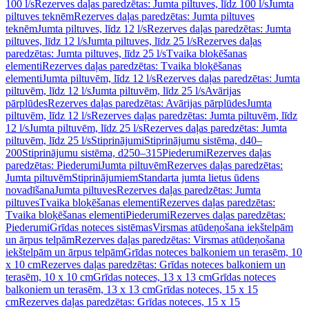
100 l/s
Rezerves daļas paredzētas: Jumta piltuves, līdz 100 l/s
Jumta
piltuves teknēm
Rezerves daļas paredzētas: Jumta piltuves
teknēm
Jumta piltuves, līdz 12 l/s
Rezerves daļas paredzētas: Jumta
piltuves, līdz 12 l/s
Jumta piltuves, līdz 25 l/s
Rezerves daļas
paredzētas: Jumta piltuves, līdz 25 l/s
Tvaika bloķēšanas
elementi
Rezerves daļas paredzētas: Tvaika bloķēšanas
elementi
Jumta piltuvēm, līdz 12 l/s
Rezerves daļas paredzētas: Jumta
piltuvēm, līdz 12 l/s
Jumta piltuvēm, līdz 25 l/s
Avārijas
pārplūdes
Rezerves daļas paredzētas: Avārijas pārplūdes
Jumta
piltuvēm, līdz 12 l/s
Rezerves daļas paredzētas: Jumta piltuvēm, līdz
12 l/s
Jumta piltuvēm, līdz 25 l/s
Rezerves daļas paredzētas: Jumta
piltuvēm, līdz 25 l/s
Stiprinājumi
Stiprinājumu sistēma, d40–
200
Stiprinājumu sistēma, d250–315
Piederumi
Rezerves daļas
paredzētas: Piederumi
Jumta piltuvēm
Rezerves daļas paredzētas:
Jumta piltuvēm
Stiprinājumiem
Standarta jumta lietus ūdens
novadīšana
Jumta piltuves
Rezerves daļas paredzētas: Jumta
piltuves
Tvaika bloķēšanas elementi
Rezerves daļas paredzētas:
Tvaika bloķēšanas elementi
Piederumi
Rezerves daļas paredzētas:
Piederumi
Grīdas noteces sistēmas
Virsmas atūdeņošana iekštelpām
un ārpus telpām
Rezerves daļas paredzētas: Virsmas atūdeņošana
iekštelpām un ārpus telpām
Grīdas noteces balkoniem un terasēm, 10
x 10 cm
Rezerves daļas paredzētas: Grīdas noteces balkoniem un
terasēm, 10 x 10 cm
Grīdas noteces, 13 x 13 cm
Grīdas noteces
balkoniem un terasēm, 13 x 13 cm
Grīdas noteces, 15 x 15
cm
Rezerves daļas paredzētas: Grīdas noteces, 15 x 15