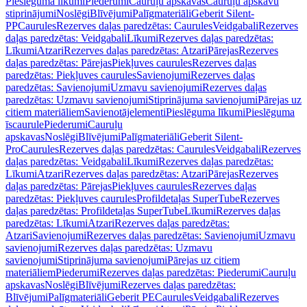
Pieslēguma līkumi
Piederumi
Cauruļu apskavas
Cauruļu apskavu
stiprinājumi
Noslēgi
Blīvējumi
Palīgmateriāli
Geberit Silent-
PP
Caurules
Rezerves daļas paredzētas: Caurules
Veidgabali
Rezerves
daļas paredzētas: Veidgabali
Līkumi
Rezerves daļas paredzētas:
Līkumi
Atzari
Rezerves daļas paredzētas: Atzari
Pārejas
Rezerves
daļas paredzētas: Pārejas
Piekļuves caurules
Rezerves daļas
paredzētas: Piekļuves caurules
Savienojumi
Rezerves daļas
paredzētas: Savienojumi
Uzmavu savienojumi
Rezerves daļas
paredzētas: Uzmavu savienojumi
Stiprinājuma savienojumi
Pārejas uz
citiem materiāliem
Savienotājelementi
Pieslēguma līkumi
Pieslēguma
īscaurule
Piederumi
Cauruļu
apskavas
Noslēgi
Blīvējumi
Palīgmateriāli
Geberit Silent-
Pro
Caurules
Rezerves daļas paredzētas: Caurules
Veidgabali
Rezerves
daļas paredzētas: Veidgabali
Līkumi
Rezerves daļas paredzētas:
Līkumi
Atzari
Rezerves daļas paredzētas: Atzari
Pārejas
Rezerves
daļas paredzētas: Pārejas
Piekļuves caurules
Rezerves daļas
paredzētas: Piekļuves caurules
Profildetaļas SuperTube
Rezerves
daļas paredzētas: Profildetaļas SuperTube
Līkumi
Rezerves daļas
paredzētas: Līkumi
Atzari
Rezerves daļas paredzētas:
Atzari
Savienojumi
Rezerves daļas paredzētas: Savienojumi
Uzmavu
savienojumi
Rezerves daļas paredzētas: Uzmavu
savienojumi
Stiprinājuma savienojumi
Pārejas uz citiem
materiāliem
Piederumi
Rezerves daļas paredzētas: Piederumi
Cauruļu
apskavas
Noslēgi
Blīvējumi
Rezerves daļas paredzētas:
Blīvējumi
Palīgmateriāli
Geberit PE
Caurules
Veidgabali
Rezerves