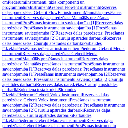
cm
Piederumi
Instrumenti, tīkla komponenti un
programmatūra
Instrumenti
Geberit FlowFit instrumenti
Rezerves
daļas paredzētas: Geberit FlowFit instrumenti
Manuālās presēšanas
instrumenti
Rezerves daļas paredzētas: Manuālās presēšanas
instrumenti
Presēšanas instrumentu savietojamība [1]
Rezerves daļas
paredzētas: Presēšanas instrumentu savietojamība [1]
Presēšanas
instrumentu savietojamība [2]
Rezerves daļas paredzētas: Presēšanas
instrumentu savietojamība [2]
Cauruļu apstrādes darbarīki
Rezerves
daļas paredzētas: Cauruļu apstrādes darbarīki
Pārbaudes
līdzeklis
Presēšanas ierīces ar instrumentiem
Piederumi
Geberit Mepla
instrumenti
Rezerves daļas paredzētas: Geberit Mepla
instrumenti
Manuālās presēšanas instrumenti
Rezerves daļas
paredzētas: Manuālās presēšanas instrumenti
Presēšanas instrumentu
savienojamība [1]
Rezerves daļas paredzētas: Presēšanas instrumentu
savienojamība [1]
Presēšanas instrumentu savienojamība [2]
Rezerves
daļas paredzētas: Presēšanas instrumentu savienojamība [2]
Cauruļu
apstrādes darbarīki
Rezerves daļas paredzētas: Cauruļu apstrādes
darbarīki
Spiediena testa korķis
Pārbaudes
līdzeklis
Piederumi
Geberit Volex instrumenti
Rezerves daļas
paredzētas: Geberit Volex instrumenti
Presēšanas instrumentu
savienojamība [2]
Rezerves daļas paredzētas: Presēšanas instrumentu
savienojamība [2]
Cauruļu apstrādes darbarīki
Rezerves daļas
paredzētas: Cauruļu apstrādes darbarīki
Pārbaudes
līdzeklis
Piederumi
Geberit Mapress instrumenti
Rezerves daļas
paredzētas: Geberit Mapress instrumenti
Presēšanas instrumentu