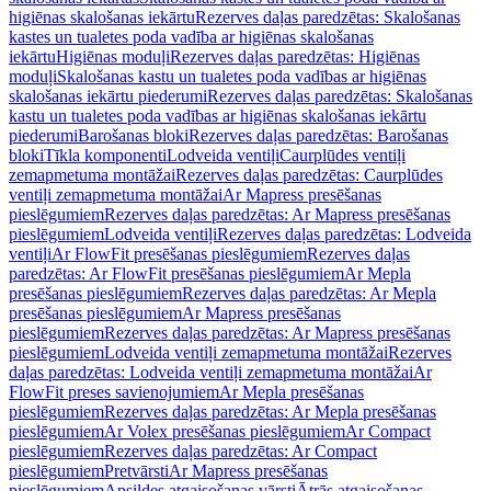
higiēnas skalošanas iekārtu
Rezerves daļas paredzētas: Skalošanas
kastes un tualetes poda vadība ar higiēnas skalošanas
iekārtu
Higiēnas moduļi
Rezerves daļas paredzētas: Higiēnas
moduļi
Skalošanas kastu un tualetes poda vadības ar higiēnas
skalošanas iekārtu piederumi
Rezerves daļas paredzētas: Skalošanas
kastu un tualetes poda vadības ar higiēnas skalošanas iekārtu
piederumi
Barošanas bloki
Rezerves daļas paredzētas: Barošanas
bloki
Tīkla komponenti
Lodveida ventiļi
Caurplūdes ventiļi
zemapmetuma montāžai
Rezerves daļas paredzētas: Caurplūdes
ventiļi zemapmetuma montāžai
Ar Mapress presēšanas
pieslēgumiem
Rezerves daļas paredzētas: Ar Mapress presēšanas
pieslēgumiem
Lodveida ventiļi
Rezerves daļas paredzētas: Lodveida
ventiļi
Ar FlowFit presēšanas pieslēgumiem
Rezerves daļas
paredzētas: Ar FlowFit presēšanas pieslēgumiem
Ar Mepla
presēšanas pieslēgumiem
Rezerves daļas paredzētas: Ar Mepla
presēšanas pieslēgumiem
Ar Mapress presēšanas
pieslēgumiem
Rezerves daļas paredzētas: Ar Mapress presēšanas
pieslēgumiem
Lodveida ventiļi zemapmetuma montāžai
Rezerves
daļas paredzētas: Lodveida ventiļi zemapmetuma montāžai
Ar
FlowFit preses savienojumiem
Ar Mepla presēšanas
pieslēgumiem
Rezerves daļas paredzētas: Ar Mepla presēšanas
pieslēgumiem
Ar Volex presēšanas pieslēgumiem
Ar Compact
pieslēgumiem
Rezerves daļas paredzētas: Ar Compact
pieslēgumiem
Pretvārsti
Ar Mapress presēšanas
pieslēgumiem
Apsildes atgaisošanas vārsti
Ātrās atgaisošanas