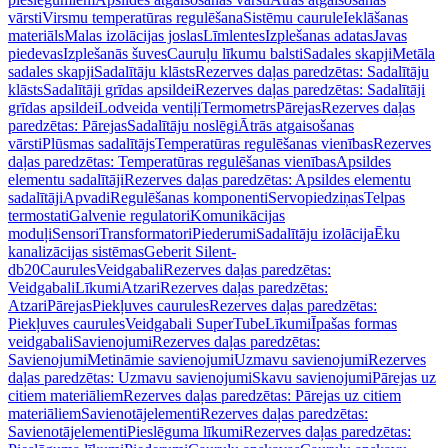
vārsti
Virsmu temperatūras regulēšana
Sistēmu caurule
Ieklāšanas
materiāls
Malas izolācijas joslas
Līmlentes
Izplešanas adatas
Javas
piedevas
Izplešanās šuves
Cauruļu līkumu balsti
Sadales skapji
Metāla
sadales skapji
Sadalītāju klāsts
Rezerves daļas paredzētas: Sadalītāju
klāsts
Sadalītāji grīdas apsildei
Rezerves daļas paredzētas: Sadalītāji
grīdas apsildei
Lodveida ventiļi
Termometrs
Pārejas
Rezerves daļas
paredzētas: Pārejas
Sadalītāju noslēgi
Ātrās atgaisošanas
vārsti
Plūsmas sadalītājs
Temperatūras regulēšanas vienības
Rezerves
daļas paredzētas: Temperatūras regulēšanas vienības
Apsildes
elementu sadalītāji
Rezerves daļas paredzētas: Apsildes elementu
sadalītāji
Apvadi
Regulēšanas komponenti
Servopiedziņas
Telpas
termostati
Galvenie regulatori
Komunikācijas
moduļi
Sensori
Transformatori
Piederumi
Sadalītāju izolācija
Ēku
kanalizācijas sistēmas
Geberit Silent-
db20
Caurules
Veidgabali
Rezerves daļas paredzētas:
Veidgabali
Līkumi
Atzari
Rezerves daļas paredzētas:
Atzari
Pārejas
Piekļuves caurules
Rezerves daļas paredzētas:
Piekļuves caurules
Veidgabali SuperTube
Līkumi
Īpašas formas
veidgabali
Savienojumi
Rezerves daļas paredzētas:
Savienojumi
Metināmie savienojumi
Uzmavu savienojumi
Rezerves
daļas paredzētas: Uzmavu savienojumi
Skavu savienojumi
Pārejas uz
citiem materiāliem
Rezerves daļas paredzētas: Pārejas uz citiem
materiāliem
Savienotājelementi
Rezerves daļas paredzētas:
Savienotājelementi
Pieslēguma līkumi
Rezerves daļas paredzētas: