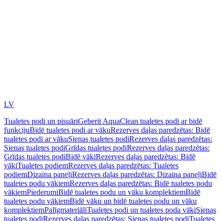
LV
Tualetes podi un pisuāri
Geberit AquaClean tualetes podi ar bidē
funkciju
Bidē tualetes podi ar vāku
Rezerves daļas paredzētas: Bidē
tualetes podi ar vāku
Sienas tualetes podi
Rezerves daļas paredzētas:
Sienas tualetes podi
Grīdas tualetes podi
Rezerves daļas paredzētas:
Grīdas tualetes podi
Bidē vāki
Rezerves daļas paredzētas: Bidē
vāki
Tualetes podiem
Rezerves daļas paredzētas: Tualetes
podiem
Dizaina paneļi
Rezerves daļas paredzētas: Dizaina paneļi
Bidē
tualetes podu vākiem
Rezerves daļas paredzētas: Bidē tualetes podu
vākiem
Piederumi
Bidē tualetes podu un vāku komplektiem
Bidē
tualetes podu vākiem
Bidē vāku un bidē tualetes podu un vāku
komplektiem
Palīgmateriāli
Tualetes podi un tualetes poda vāki
Sienas
tualetes podi
Rezerves daļas paredzētas: Sienas tualetes podi
Tualetes