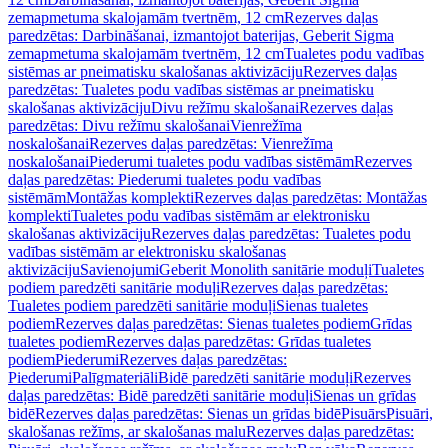
zemapmetuma skalojamām tvertnēm, 12 cm
Rezerves daļas
paredzētas: Darbināšanai, izmantojot baterijas, Geberit Sigma
zemapmetuma skalojamām tvertnēm, 12 cm
Tualetes podu vadības
sistēmas ar pneimatisku skalošanas aktivizāciju
Rezerves daļas
paredzētas: Tualetes podu vadības sistēmas ar pneimatisku
skalošanas aktivizāciju
Divu režīmu skalošanai
Rezerves daļas
paredzētas: Divu režīmu skalošanai
Vienrežīma
noskalošanai
Rezerves daļas paredzētas: Vienrežīma
noskalošanai
Piederumi tualetes podu vadības sistēmām
Rezerves
daļas paredzētas: Piederumi tualetes podu vadības
sistēmām
Montāžas komplekti
Rezerves daļas paredzētas: Montāžas
komplekti
Tualetes podu vadības sistēmām ar elektronisku
skalošanas aktivizāciju
Rezerves daļas paredzētas: Tualetes podu
vadības sistēmām ar elektronisku skalošanas
aktivizāciju
Savienojumi
Geberit Monolith sanitārie moduļi
Tualetes
podiem paredzēti sanitārie moduļi
Rezerves daļas paredzētas:
Tualetes podiem paredzēti sanitārie moduļi
Sienas tualetes
podiem
Rezerves daļas paredzētas: Sienas tualetes podiem
Grīdas
tualetes podiem
Rezerves daļas paredzētas: Grīdas tualetes
podiem
Piederumi
Rezerves daļas paredzētas:
Piederumi
Palīgmateriāli
Bidē paredzēti sanitārie moduļi
Rezerves
daļas paredzētas: Bidē paredzēti sanitārie moduļi
Sienas un grīdas
bidē
Rezerves daļas paredzētas: Sienas un grīdas bidē
Pisuārs
Pisuāri,
skalošanas režīms, ar skalošanas malu
Rezerves daļas paredzētas: