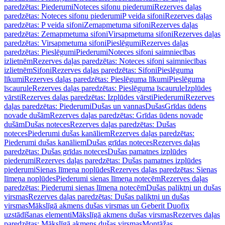
paredzētas: Piederumi
Noteces sifonu piederumi
Rezerves daļas
paredzētas: Noteces sifonu piederumi
P veida sifoni
Rezerves daļas
paredzētas: P veida sifoni
Zemapmetuma sifoni
Rezerves daļas
paredzētas: Zemapmetuma sifoni
Virsapmetuma sifoni
Rezerves daļas
paredzētas: Virsapmetuma sifoni
Pieslēgumi
Rezerves daļas
paredzētas: Pieslēgumi
Piederumi
Noteces sifoni saimniecības
izlietnēm
Rezerves daļas paredzētas: Noteces sifoni saimniecības
izlietnēm
Sifoni
Rezerves daļas paredzētas: Sifoni
Pieslēguma
līkumi
Rezerves daļas paredzētas: Pieslēguma līkumi
Pieslēguma
īscaurule
Rezerves daļas paredzētas: Pieslēguma īscaurule
Izplūdes
vārsti
Rezerves daļas paredzētas: Izplūdes vārsti
Piederumi
Rezerves
daļas paredzētas: Piederumi
Dušas un vannas
Dušas
Grīdas ūdens
novade dušām
Rezerves daļas paredzētas: Grīdas ūdens novade
dušām
Dušas noteces
Rezerves daļas paredzētas: Dušas
noteces
Piederumi dušas kanāliem
Rezerves daļas paredzētas:
Piederumi dušas kanāliem
Dušas grīdas noteces
Rezerves daļas
paredzētas: Dušas grīdas noteces
Dušas pamatnes izplūdes
piederumi
Rezerves daļas paredzētas: Dušas pamatnes izplūdes
piederumi
Sienas līmeņa noplūdes
Rezerves daļas paredzētas: Sienas
līmeņa noplūdes
Piederumi sienas līmeņa notecēm
Rezerves daļas
paredzētas: Piederumi sienas līmeņa notecēm
Dušas paliktņi un dušas
virsmas
Rezerves daļas paredzētas: Dušas paliktņi un dušas
virsmas
Mākslīgā akmens dušas virsmas un Geberit Duofix
uzstādīšanas elementi
Mākslīgā akmens dušas virsmas
Rezerves daļas
paredzētas: Mākslīgā akmens dušas virsmas
Montāžas