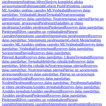
pieslēgumiem
Sistēmas blīves
Skrūvju komplekti atloku
savienojumiem
Palīgmateriāli
Geberit PushFit
Sistēmu caurules
ML
Apsildes sistēmu caurules ML
Veidgabali
Rezerves daļas
paredzētas: Veidgabali
Līkumi
Trejgabali
Neatvienojamas
pārejas
Rezerves daļas paredzētas: Neatvienojamas pārejas
Pārejas un
savienojumi, atvienojami
Pieslēgumi
Sadalītājs ar vītnes
pieslēgumu
Apsildes pieslēgumi
Piederumi
Rezerves daļas paredzētas:
Piederumi
Blīves caurulēm un veidgabaliem
Pārsegi
caurulēm
Stiprinājumi caurulēm
Stiprinājumi pieslēgumiem
Rezerves
daļas paredzētas: Stiprinājumi pieslēgumiem
Geberit Mepla
Sistēmu
caurules ML
Apsildes sistēmu caurules ML
Veidgabali
Rezerves daļas
paredzētas: Veidgabali
Savienojumi
Rezerves daļas paredzētas:
Savienojumi
Pārejas
Rezerves daļas paredzētas:
Pārejas
Līkumi
Rezerves daļas paredzētas: Līkumi
Trejgabali
Rezerves
daļas paredzētas: Trejgabali
Iebūvēta cirkulācija
Rezerves daļas
paredzētas: Iebūvēta cirkulācija
Neatvienojamas pārejas
Rezerves
daļas paredzētas: Neatvienojamas pārejas
Pārejas un savienojumi,
atvienojami
Rezerves daļas paredzētas: Pārejas un savienojumi,
atvienojami
Noslēgi
Rezerves daļas paredzētas:
Noslēgi
Pieslēgumi
Rezerves daļas paredzētas: Pieslēgumi
Sadalītājs
ar vītnes pieslēgumu
Apsildes trejgabals
Rezerves daļas paredzētas:
Apsildes trejgabals
Apsildes pieslēgumi
Rezerves daļas paredzētas:
Apsildes pieslēgumi
Piederumi
Rezerves daļas paredzētas:
Piederumi
Blīves caurulēm un veidgabaliem
Pārsegi
caurulēm
Stiprinājumi caurulēm
Stiprinājumi pieslēgumiem
Rezerves