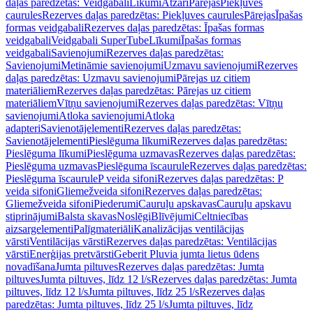
daļas paredzētas: Veidgabali
Līkumi
Atzari
Pārejas
Piekļuves
caurules
Rezerves daļas paredzētas: Piekļuves caurules
Pārejas
Īpašas
formas veidgabali
Rezerves daļas paredzētas: Īpašas formas
veidgabali
Veidgabali SuperTube
Līkumi
Īpašas formas
veidgabali
Savienojumi
Rezerves daļas paredzētas:
Savienojumi
Metināmie savienojumi
Uzmavu savienojumi
Rezerves
daļas paredzētas: Uzmavu savienojumi
Pārejas uz citiem
materiāliem
Rezerves daļas paredzētas: Pārejas uz citiem
materiāliem
Vītņu savienojumi
Rezerves daļas paredzētas: Vītņu
savienojumi
Atloka savienojumi
Atloka
adapteri
Savienotājelementi
Rezerves daļas paredzētas:
Savienotājelementi
Pieslēguma līkumi
Rezerves daļas paredzētas:
Pieslēguma līkumi
Pieslēguma uzmavas
Rezerves daļas paredzētas:
Pieslēguma uzmavas
Pieslēguma īscaurule
Rezerves daļas paredzētas:
Pieslēguma īscaurule
P veida sifoni
Rezerves daļas paredzētas: P
veida sifoni
Gliemežveida sifoni
Rezerves daļas paredzētas:
Gliemežveida sifoni
Piederumi
Cauruļu apskavas
Cauruļu apskavu
stiprinājumi
Balsta skavas
Noslēgi
Blīvējumi
Celtniecības
aizsargelementi
Palīgmateriāli
Kanalizācijas ventilācijas
vārsti
Ventilācijas vārsti
Rezerves daļas paredzētas: Ventilācijas
vārsti
Enerģijas pretvārsti
Geberit Pluvia jumta lietus ūdens
novadīšana
Jumta piltuves
Rezerves daļas paredzētas: Jumta
piltuves
Jumta piltuves, līdz 12 l/s
Rezerves daļas paredzētas: Jumta
piltuves, līdz 12 l/s
Jumta piltuves, līdz 25 l/s
Rezerves daļas
paredzētas: Jumta piltuves, līdz 25 l/s
Jumta piltuves, līdz