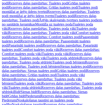
podi
Rezerves daļas paredzētas: Tualetes podi
Grīdas tualetes
podi
Rezerves daļas paredzētas: Grīdas tualetes podi
Tualetes podi
montāžai ar ārējo ūdens tvertni
Rezerves daļas paredzētas: Tualetes
podi montāžai ar ārējo ūdens tvertni
Tualetes podi
Rezerves daļas
paredzētas: Tualetes podi
Ārējās skalojamās tvertnes tualetes podiem,
no sanitārās keramikas
Montāža uz tualetes poda
Tualetes poda
vāki
Rezerves daļas paredzētas: Tualetes poda vāki
Tualetes poda
vāki
Rezerves daļas paredzētas: Tualetes poda vāki
Comfort tualetes
podi
Rezerves daļas paredzētas: Comfort tualetes podi
Paaugstināti
tualetes podi
Rezerves daļas paredzētas: Paaugstināti tualetes
podi
Pagarināti tualetes podi
Rezerves daļas paredzētas: Pagarināti
tualetes podi
Comfort tualetes poda vāki
Rezerves daļas paredzētas:
Comfort tualetes poda vāki
Tualetes poda vāki
Rezerves daļas
paredzētas: Tualetes poda vāki
Tualetes poda sēdriņķi
Rezerves daļas
paredzētas: Tualetes poda sēdriņķi
Tualetes podi bērniem
Rezerves
daļas paredzētas: Tualetes podi bērniem
Sienas tualetes podi
Rezerves
daļas paredzētas: Sienas tualetes podi
Grīdas tualetes podi
Rezerves
daļas paredzētas: Grīdas tualetes podi
Tualetes podu vāki
bērniem
Rezerves daļas paredzētas: Tualetes podu vāki
bērniem
Tualetes poda vāki
Rezerves daļas paredzētas: Tualetes poda
vāki
Tualetes poda sēdriņķi
Rezerves daļas paredzētas: Tualetes poda
sēdriņķi
Bidē
Sienas bidē
Rezerves daļas paredzētas: Sienas
bidē
Grīdas bidē
Piederumi
Rezerves daļas paredzētas:
Piederumi
Noskalošanas taustiņi un tualetes poda
vadība
Noskalošanas taustiņi
Rezerves daļas paredzētas: