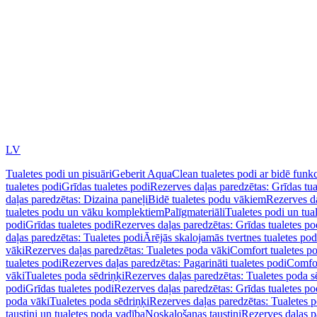
LV
Tualetes podi un pisuāri
Geberit AquaClean tualetes podi ar bidē funkc
tualetes podi
Grīdas tualetes podi
Rezerves daļas paredzētas: Grīdas tua
daļas paredzētas: Dizaina paneļi
Bidē tualetes podu vākiem
Rezerves da
tualetes podu un vāku komplektiem
Palīgmateriāli
Tualetes podi un tua
podi
Grīdas tualetes podi
Rezerves daļas paredzētas: Grīdas tualetes po
daļas paredzētas: Tualetes podi
Ārējās skalojamās tvertnes tualetes po
vāki
Rezerves daļas paredzētas: Tualetes poda vāki
Comfort tualetes p
tualetes podi
Rezerves daļas paredzētas: Pagarināti tualetes podi
Comfor
vāki
Tualetes poda sēdriņķi
Rezerves daļas paredzētas: Tualetes poda s
podi
Grīdas tualetes podi
Rezerves daļas paredzētas: Grīdas tualetes po
poda vāki
Tualetes poda sēdriņķi
Rezerves daļas paredzētas: Tualetes p
taustiņi un tualetes poda vadība
Noskalošanas taustiņi
Rezerves daļas p