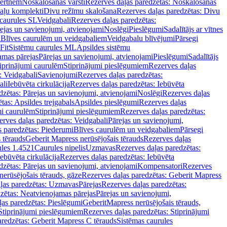
vertnēm
Noskalošanas vārsti
Rezerves daļas paredzētas: Noskalošanas
taļu komplekti
Divu režīmu skalošana
Rezerves daļas paredzētas: Divu
caurules SL
Veidgabali
Rezerves daļas paredzētas:
ejas un savienojumi, atvienojami
Noslēgi
Pieslēgumi
Sadalītājs ar vītnes
i
Blīves caurulēm un veidgabaliem
Veidgabalu blīvējumi
Pārsegi
Fit
Sistēmu caurules ML
Apsildes sistēmu
amas pārejas
Pārejas un savienojumi, atvienojami
Pieslēgumi
Sadalītājs
iprinājumi caurulēm
Stiprinājumi pieslēgumiem
Rezerves daļas
: Veidgabali
Savienojumi
Rezerves daļas paredzētas:
ali
Iebūvēta cirkulācija
Rezerves daļas paredzētas: Iebūvēta
dzētas: Pārejas un savienojumi, atvienojami
Noslēgi
Rezerves daļas
tas: Apsildes trejgabals
Apsildes pieslēgumi
Rezerves daļas
mi caurulēm
Stiprinājumi pieslēgumiem
Rezerves daļas paredzētas:
rves daļas paredzētas: Veidgabali
Pārejas un savienojumi,
s paredzētas: Piederumi
Blīves caurulēm un veidgabaliem
Pārsegi
 tērauds
Geberit Mapress nerūsējošais tērauds
Rezerves daļas
ules 1.4521
Caurules nipelis
Uzmavas
Rezerves daļas paredzētas:
Iebūvēta cirkulācija
Rezerves daļas paredzētas: Iebūvēta
dzētas: Pārejas un savienojumi, atvienojami
Kompensatori
Rezerves
nerūsējošais tērauds, gāze
Rezerves daļas paredzētas: Geberit Mapress
ļas paredzētas: Uzmavas
Pārejas
Rezerves daļas paredzētas:
zētas: Neatvienojamas pārejas
Pārejas un savienojumi,
ļas paredzētas: Pieslēgumi
GeberitMapress nerūsējošais tērauds,
Stiprinājumi pieslēgumiem
Rezerves daļas paredzētas: Stiprinājumi
aredzētas: Geberit Mapress C tērauds
Sistēmas caurules