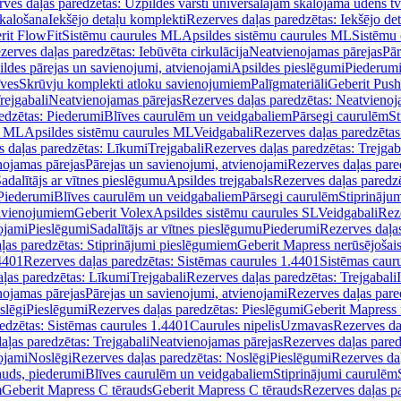
ves daļas paredzētas: Uzpildes vārsti universālajām skalojamā ūdens t
skalošana
Iekšējo detaļu komplekti
Rezerves daļas paredzētas: Iekšējo de
rit FlowFit
Sistēmu caurules ML
Apsildes sistēmu caurules ML
Sistēmu 
zerves daļas paredzētas: Iebūvēta cirkulācija
Neatvienojamas pārejas
Pār
ldes pārejas un savienojumi, atvienojami
Apsildes pieslēgumi
Piederum
īves
Skrūvju komplekti atloku savienojumiem
Palīgmateriāli
Geberit Push
rejgabali
Neatvienojamas pārejas
Rezerves daļas paredzētas: Neatvienoj
edzētas: Piederumi
Blīves caurulēm un veidgabaliem
Pārsegi caurulēm
St
s ML
Apsildes sistēmu caurules ML
Veidgabali
Rezerves daļas paredzētas
 daļas paredzētas: Līkumi
Trejgabali
Rezerves daļas paredzētas: Trejgab
nojamas pārejas
Pārejas un savienojumi, atvienojami
Rezerves daļas pare
adalītājs ar vītnes pieslēgumu
Apsildes trejgabals
Rezerves daļas paredzē
 Piederumi
Blīves caurulēm un veidgabaliem
Pārsegi caurulēm
Stiprināju
savienojumiem
Geberit Volex
Apsildes sistēmu caurules SL
Veidgabali
Reze
ojami
Pieslēgumi
Sadalītājs ar vītnes pieslēgumu
Piederumi
Rezerves daļa
ļas paredzētas: Stiprinājumi pieslēgumiem
Geberit Mapress nerūsējošais
4401
Rezerves daļas paredzētas: Sistēmas caurules 1.4401
Sistēmas caur
ļas paredzētas: Līkumi
Trejgabali
Rezerves daļas paredzētas: Trejgabali
nojamas pārejas
Pārejas un savienojumi, atvienojami
Rezerves daļas pare
slēgi
Pieslēgumi
Rezerves daļas paredzētas: Pieslēgumi
Geberit Mapress 
edzētas: Sistēmas caurules 1.4401
Caurules nipelis
Uzmavas
Rezerves da
aļas paredzētas: Trejgabali
Neatvienojamas pārejas
Rezerves daļas pared
ojami
Noslēgi
Rezerves daļas paredzētas: Noslēgi
Pieslēgumi
Rezerves da
auds, piederumi
Blīves caurulēm un veidgabaliem
Stiprinājumi caurulēm
m
Geberit Mapress C tērauds
Geberit Mapress C tērauds
Rezerves daļas p