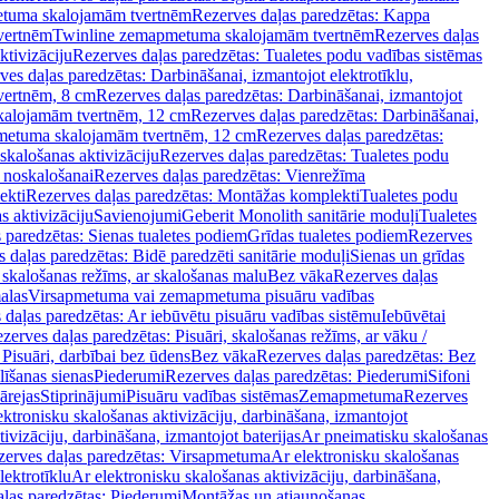
tuma skalojamām tvertnēm
Rezerves daļas paredzētas: Kappa
vertnēm
Twinline zemapmetuma skalojamām tvertnēm
Rezerves daļas
ktivizāciju
Rezerves daļas paredzētas: Tualetes podu vadības sistēmas
ves daļas paredzētas: Darbināšanai, izmantojot elektrotīklu,
vertnēm, 8 cm
Rezerves daļas paredzētas: Darbināšanai, izmantojot
skalojamām tvertnēm, 12 cm
Rezerves daļas paredzētas: Darbināšanai,
apmetuma skalojamām tvertnēm, 12 cm
Rezerves daļas paredzētas:
skalošanas aktivizāciju
Rezerves daļas paredzētas: Tualetes podu
 noskalošanai
Rezerves daļas paredzētas: Vienrežīma
ekti
Rezerves daļas paredzētas: Montāžas komplekti
Tualetes podu
s aktivizāciju
Savienojumi
Geberit Monolith sanitārie moduļi
Tualetes
 paredzētas: Sienas tualetes podiem
Grīdas tualetes podiem
Rezerves
 daļas paredzētas: Bidē paredzēti sanitārie moduļi
Sienas un grīdas
, skalošanas režīms, ar skalošanas malu
Bez vāka
Rezerves daļas
alas
Virsapmetuma vai zemapmetuma pisuāru vadības
 daļas paredzētas: Ar iebūvētu pisuāru vadības sistēmu
Iebūvētai
zerves daļas paredzētas: Pisuāri, skalošanas režīms, ar vāku /
 Pisuāri, darbībai bez ūdens
Bez vāka
Rezerves daļas paredzētas: Bez
līšanas sienas
Piederumi
Rezerves daļas paredzētas: Piederumi
Sifoni
ārejas
Stiprinājumi
Pisuāru vadības sistēmas
Zemapmetuma
Rezerves
ektronisku skalošanas aktivizāciju, darbināšana, izmantojot
ivizāciju, darbināšana, izmantojot baterijas
Ar pneimatisku skalošanas
zerves daļas paredzētas: Virsapmetuma
Ar elektronisku skalošanas
lektrotīklu
Ar elektronisku skalošanas aktivizāciju, darbināšana,
ļas paredzētas: Piederumi
Montāžas un atjaunošanas