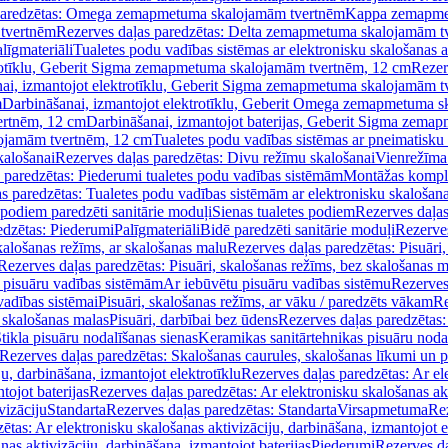
paredzētas: Omega zemapmetuma skalojamām tvertnēm
Kappa zemapme
tvertnēm
Rezerves daļas paredzētas: Delta zemapmetuma skalojamām t
līgmateriāli
Tualetes podu vadības sistēmas ar elektronisku skalošanas a
trotīklu, Geberit Sigma zemapmetuma skalojamām tvertnēm, 12 cm
Rezer
ai, izmantojot elektrotīklu, Geberit Sigma zemapmetuma skalojamām t
m
Darbināšanai, izmantojot elektrotīklu, Geberit Omega zemapmetuma 
ertnēm, 12 cm
Darbināšanai, izmantojot baterijas, Geberit Sigma zem
lojamām tvertnēm, 12 cm
Tualetes podu vadības sistēmas ar pneimatisku 
kalošanai
Rezerves daļas paredzētas: Divu režīmu skalošanai
Vienrežīma
 paredzētas: Piederumi tualetes podu vadības sistēmām
Montāžas kompl
s paredzētas: Tualetes podu vadības sistēmām ar elektronisku skalošana
 podiem paredzēti sanitārie moduļi
Sienas tualetes podiem
Rezerves daļas
edzētas: Piederumi
Palīgmateriāli
Bidē paredzēti sanitārie moduļi
Rezerves
skalošanas režīms, ar skalošanas malu
Rezerves daļas paredzētas: Pisuāri
Rezerves daļas paredzētas: Pisuāri, skalošanas režīms, bez skalošanas m
pisuāru vadības sistēmām
Ar iebūvētu pisuāru vadības sistēmu
Rezerves
vadības sistēmai
Pisuāri, skalošanas režīms, ar vāku / paredzēts vākam
Re
 skalošanas malas
Pisuāri, darbībai bez ūdens
Rezerves daļas paredzētas:
tikla pisuāru nodalīšanas sienas
Keramikas sanitārtehnikas pisuāru noda
Rezerves daļas paredzētas: Skalošanas caurules, skalošanas līkumi un p
u, darbināšana, izmantojot elektrotīklu
Rezerves daļas paredzētas: Ar el
tojot baterijas
Rezerves daļas paredzētas: Ar elektronisku skalošanas akt
vizāciju
Standarta
Rezerves daļas paredzētas: Standarta
Virsapmetuma
Re
ētas: Ar elektronisku skalošanas aktivizāciju, darbināšana, izmantojot e
as aktivizāciju, darbināšana, izmantojot baterijas
Piederumi
Rezerves da