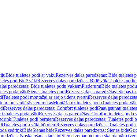
iju
Bidē tualetes podi ar vāku
Rezerves daļas paredzētas: Bidē tualetes 
letes podi
Bidē vāki
Rezerves daļas paredzētas: Bidē vāki
Tualetes podi
ļas paredzētas: Bidē tualetes podu vākiem
Piederumi
Bidē tualetes pod
letes poda vāki
Sienas tualetes podi
Rezerves daļas paredzētas: Sienas tu
di
Tualetes podi montāžai ar ārējo ūdens tvertni
Rezerves daļas paredzēta
diem, no sanitārās keramikas
Montāža uz tualetes poda
Tualetes poda vāk
odi
Rezerves daļas paredzētas: Comfort tualetes podi
Paaugstināti tualete
t tualetes poda vāki
Rezerves daļas paredzētas: Comfort tualetes poda 
ēdriņķi
Tualetes podi bērniem
Rezerves daļas paredzētas: Tualetes podi 
di
Tualetes podu vāki bērniem
Rezerves daļas paredzētas: Tualetes podu
oda sēdriņķi
Bidē
Sienas bidē
Rezerves daļas paredzētas: Sienas bidē
Grī
aredzētas: Noskalošanas taustiņi
Sigma zemapmetuma skalojamām tver