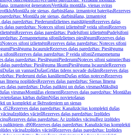
šana, izmantojot ģeneratoru
Vertikāla montāža, vienas sviras
rotīklu
Montāža pie sienas, darbināšana, izmantojot baterijas
Rezerves
paredzētas: Montāža pie sienas, darbināšana, izmantojot
 daļas paredzētas: Piederumi
Izlietnes maisītājiem
Rezerves daļas
s daļas paredzētas: Noteces sifoni izlietnēm
P veida sifoni
Rezerves
izlietnēm
Rezerves daļas paredzētas: Pudeļsifoni izlietnēm
Pudeļsifoni
paredzētas: Zemapmetuma sifoni
Izlietnes pieslēgumi
Rezerves daļas
i
Noteces sifoni izlietnēm
Rezerves daļas paredzētas: Noteces sifoni
lēgumi
Pieslēguma īscaurule
Rezerves daļas paredzētas: Pieslēguma
a sifoni
Rezerves daļas paredzētas: P veida sifoni
Zemapmetuma
s daļas paredzētas: Pieslēgumi
Piederumi
Noteces sifoni saimniecības
daļas paredzētas: Pieslēguma līkumi
Pieslēguma īscaurule
Rezerves
mi
Dušas un vannas
Dušas
Grīdas ūdens novade dušām
Rezerves daļas
edzētas: Piederumi dušas kanāliem
Dušas grīdas noteces
Rezerves
nas līmeņa noplūdes
Rezerves daļas paredzētas: Sienas līmeņa
es daļas paredzētas: Dušas paliktņi un dušas virsmas
Mākslīgā
dušas virsmas
Montāžas elementi
Rezerves daļas paredzētas: Montāžas
ovietošanas kārbas dušām
Nišas novietošanas
ti un komplekti ar šķērsstieņiem un sienas
m, d52
Rezerves daļas paredzētas: Kanalizācijas komplekti dušas
 vāciņa
Izplūdes vāciņš
Rezerves daļas paredzētas: Izplūdes
āciņu
Rezerves daļas paredzētas: Ar izplūdes vāciņu
Bez izplūdes
s paliktņiem, d90
Rezerves daļas paredzētas: Kanalizācijas komplekti
plūdes vāciņa
Izplūdes vāciņš
Rezerves daļas paredzētas: Izplūdes