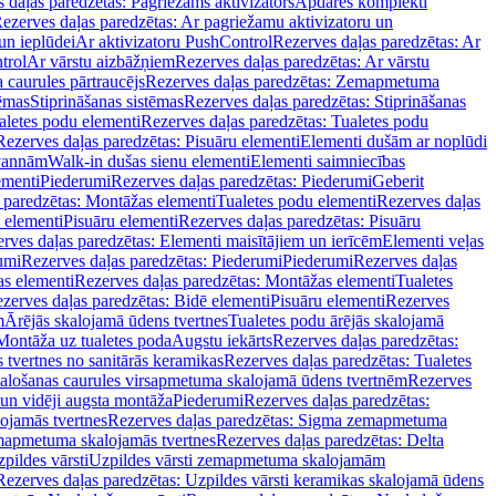
 daļas paredzētas: Pagriežams aktivizators
Apdares komplekti
ezerves daļas paredzētas: Ar pagriežamu aktivizatoru un
un ieplūdei
Ar aktivizatoru PushControl
Rezerves daļas paredzētas: Ar
trol
Ar vārstu aizbāžņiem
Rezerves daļas paredzētas: Ar vārstu
aurules pārtraucējs
Rezerves daļas paredzētas: Zemapmetuma
tēmas
Stiprināšanas sistēmas
Rezerves daļas paredzētas: Stiprināšanas
aletes podu elementi
Rezerves daļas paredzētas: Tualetes podu
Rezerves daļas paredzētas: Pisuāru elementi
Elementi dušām ar noplūdi
 vannām
Walk-in dušas sienu elementi
Elementi saimniecības
ementi
Piederumi
Rezerves daļas paredzētas: Piederumi
Geberit
 paredzētas: Montāžas elementi
Tualetes podu elementi
Rezerves daļas
 elementi
Pisuāru elementi
Rezerves daļas paredzētas: Pisuāru
rves daļas paredzētas: Elementi maisītājiem un ierīcēm
Elementi veļas
umi
Rezerves daļas paredzētas: Piederumi
Piederumi
Rezerves daļas
s elementi
Rezerves daļas paredzētas: Montāžas elementi
Tualetes
zerves daļas paredzētas: Bidē elementi
Pisuāru elementi
Rezerves
m
Ārējās skalojamā ūdens tvertnes
Tualetes podu ārējās skalojamā
Montāža uz tualetes poda
Augstu iekārts
Rezerves daļas paredzētas:
 tvertnes no sanitārās keramikas
Rezerves daļas paredzētas: Tualetes
alošanas caurules virsapmetuma skalojamā ūdens tvertnēm
Rezerves
un vidēji augsta montāža
Piederumi
Rezerves daļas paredzētas:
jamās tvertnes
Rezerves daļas paredzētas: Sigma zemapmetuma
mapmetuma skalojamās tvertnes
Rezerves daļas paredzētas: Delta
pildes vārsti
Uzpildes vārsti zemapmetuma skalojamām
Rezerves daļas paredzētas: Uzpildes vārsti keramikas skalojamā ūdens