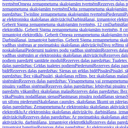
tvertnēm
Omega zemapmetuma skalojamām tvertnēm
Rezerves daļas 
zemapmetuma skalojamām tvertnēm
Delta zemapmetuma skalojamām 
paredzētas: Twinline zemapmetuma skalojamām tvertnēm
Piederumi
Pa
ar elektronisku skalošanas aktivizāciju
Darbināšanai, izmantojot elek
Geberit Sigma zemapmetuma skalojamām tvertnēm, 12 cm
Darbināšan
elektrotīklu, Geberit Sigma zemapmetuma skalojamām tvertnēm, 8 c
izmantojot elektrotīklu, Geberit Omega zemapmetuma skalojamām tv
Darbināšanai, izmantojot baterijas, Geberit Sigma zemapmetuma ska
vadības sistēmas ar pneimatisku skalošanas aktivizāciju
Divu režīmu s
noskalošanai
Piederumi tualetes podu vadības sistēmām
Rezerves daļas
vadības sistēmām ar elektronisku skalošanas aktivizāciju
Rezerves daļa
podiem paredzēti sanitārie moduļi
Rezerves daļas paredzētas: Tualetes
daļas paredzētas: Grīdas tualetes podiem
Piederumi
Rezerves daļas par
bidē
Rezerves daļas paredzētas: Sienas un grīdas bidē
Pisuārs
Pisuāri, 
paredzētas: Bez vāka
Pisuāri, skalošanas režīms, bez skalošanas malas
sistēmām
Rezerves daļas paredzētas: Virsapmetuma vai zemapmetuma 
pisuāru vadības sistēmai
Rezerves daļas paredzētas: Iebūvētai pisuāru 
paredzēts vākam
Bez skalošanas malas
Rezerves daļas paredzētas: Bez
vāka
Pisuāru nodalīšanas sienas
Plastmasas pisuāru nodalīšanas sienas
S
un sifonu piederumi
Skalošanas caurules, skalošanas līkumi un pārejas
daļas paredzētas: Zemapmetuma
Ar elektronisku skalošanas aktivizācij
elektrotīklu
Ar elektronisku skalošanas aktivizāciju, darbināšana, izman
aktivizāciju
Rezerves daļas paredzētas: Ar pneimatisku skalošanas akti
aktivizāciju, darbināšana, izmantojot elektrotīklu
Rezerves daļas paredz
izmantojot baterijas
Rezerves daļas paredzētas: Ar elektronisku skalošan