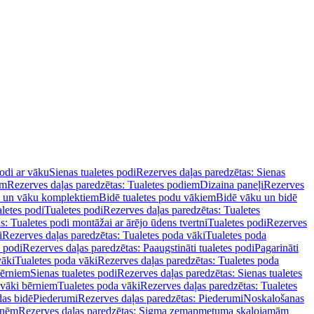
podi ar vāku
Sienas tualetes podi
Rezerves daļas paredzētas: Sienas
em
Rezerves daļas paredzētas: Tualetes podiem
Dizaina paneļi
Rezerves
u un vāku komplektiem
Bidē tualetes podu vākiem
Bidē vāku un bidē
aletes podi
Tualetes podi
Rezerves daļas paredzētas: Tualetes
s: Tualetes podi montāžai ar ārējo ūdens tvertni
Tualetes podi
Rezerves
i
Rezerves daļas paredzētas: Tualetes poda vāki
Tualetes poda
s podi
Rezerves daļas paredzētas: Paaugstināti tualetes podi
Pagarināti
vāki
Tualetes poda vāki
Rezerves daļas paredzētas: Tualetes poda
bērniem
Sienas tualetes podi
Rezerves daļas paredzētas: Sienas tualetes
 vāki bērniem
Tualetes poda vāki
Rezerves daļas paredzētas: Tualetes
das bidē
Piederumi
Rezerves daļas paredzētas: Piederumi
Noskalošanas
tnēm
Rezerves daļas paredzētas: Sigma zemapmetuma skalojamām