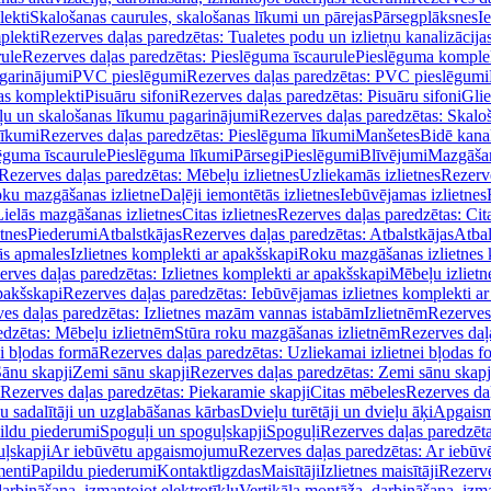
lekti
Skalošanas caurules, skalošanas līkumi un pārejas
Pārsegplāksnes
I
plekti
Rezerves daļas paredzētas: Tualetes podu un izlietņu kanalizācija
rule
Rezerves daļas paredzētas: Pieslēguma īscaurule
Pieslēguma komple
agarinājumi
PVC pieslēgumi
Rezerves daļas paredzētas: PVC pieslēgumi
jas komplekti
Pisuāru sifoni
Rezerves daļas paredzētas: Pisuāru sifoni
Glie
ļu un skalošanas līkumu pagarinājumi
Rezerves daļas paredzētas: Skalo
līkumi
Rezerves daļas paredzētas: Pieslēguma līkumi
Manšetes
Bidē kanal
ēguma īscaurule
Pieslēguma līkumi
Pārsegi
Pieslēgumi
Blīvējumi
Mazgāšan
Rezerves daļas paredzētas: Mēbeļu izlietnes
Uzliekamās izlietnes
Rezerve
oku mazgāšanas izlietne
Daļēji iemontētās izlietnes
Iebūvējamas izlietnes
Lielās mazgāšanas izlietnes
Citas izlietnes
Rezerves daļas paredzētas: Cita
etnes
Piederumi
Atbalstkājas
Rezerves daļas paredzētas: Atbalstkājas
Atbal
ās apmales
Izlietnes komplekti ar apakšskapi
Roku mazgāšanas izlietnes 
erves daļas paredzētas: Izlietnes komplekti ar apakšskapi
Mēbeļu izlietn
pakšskapi
Rezerves daļas paredzētas: Iebūvējamas izlietnes komplekti a
es daļas paredzētas: Izlietnes mazām vannas istabām
Izlietnēm
Rezerves 
edzētas: Mēbeļu izlietnēm
Stūra roku mazgāšanas izlietnēm
Rezerves daļ
ei bļodas formā
Rezerves daļas paredzētas: Uzliekamai izlietnei bļodas f
Sānu skapji
Zemi sānu skapji
Rezerves daļas paredzētas: Zemi sānu skapj
Rezerves daļas paredzētas: Piekaramie skapji
Citas mēbeles
Rezerves daļ
u sadalītāji un uzglabāšanas kārbas
Dvieļu turētāji un dvieļu āķi
Apgaism
ildu piederumi
Spoguļi un spoguļskapji
Spoguļi
Rezerves daļas paredzēta
uļskapji
Ar iebūvētu apgaismojumu
Rezerves daļas paredzētas: Ar iebū
enti
Papildu piederumi
Kontaktligzdas
Maisītāji
Izlietnes maisītāji
Rezerve
arbināšana, izmantojot elektrotīklu
Vertikāla montāža, darbināšana, izma