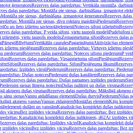
ntojot ģeneratoru
Rezerves daļas paredzētas: Vertikāla montāža, darbinā
ves daļas paredzētas: Montāža pie sienas, darbināšana, izmantojot elekt
s
Montāža pie sienas, darbināšana, izmantojot ģeneratoru
Rezerves daļas 
redzētas: Montāža pie sienas, divu rokturu maisītājs
Piederumi
Rezerves
erīču un lieto izlietņu savienotājelementi
Noteces sifoni izlietnēm
Rezerve
rves daļas paredzētas: P veida sifoni, vietu taupoši modeļi
Pudeļsifoni 
 izlietnēm, vietu taupošs modelis
Zemapmetuma sifoni
Rezerves daļas 
i
Pārsegi
Blīvējumi
Vertikālās caurules
Pagarinājumi
Aktivizācijas element
es izlietņu pieslēgumi
Rezerves daļas paredzētas: Virtuves izlietņu pies
nu piederumi
Rezerves daļas paredzētas: Noteces sifonu piederumi
P veid
ifoni
Rezerves daļas paredzētas: Virsapmetuma sifoni
Pieslēgumi
Rezerve
tnēm
Sifoni
Rezerves daļas paredzētas: Sifoni
Pieslēguma līkumi
Rezerves 
redzētas: Izplūdes vārsti
Piederumi
Rezerves daļas paredzētas: Piederu
 paredzētas: Dušas noteces
Piederumi dušas kanāliem
Rezerves daļas par
rumi
Rezerves daļas paredzētas: Dušas pamatnes izplūdes piederumi
Sie
 Piederumi sienas līmeņa notecēm
Dušas paliktņi un dušas virsmas
Rezerv
gā akmens dušas virsmas
Rezerves daļas paredzētas: Mākslīgā akmens 
s sānu sienas
Vannu atdalīšanas elementi
Dušas durvis
Piederumi
Nišas n
kslīgā akmens vannas
Vannas zīdaiņiem
Montāžas elementi
Kāju komplek
otājelementi dušām un vannām
Kanalizācijas komplekti dušas paliktņie
ūdes vāciņu
Bez izplūdes vāciņa
Rezerves daļas paredzētas: Bez izplūdes
aredzētas: Kanalizācijas komplekti dušas paliktņiem, d62
Ar izplūdes v
Rezerves daļas paredzētas: Izplūdes vāciņš
Kanalizācijas komplekti duša
r izplūdes vāciņu
Bez izplūdes vāciņa
Rezerves daļas paredzētas: Bez iz