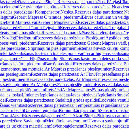
ļas paredzētas: Uzmavas
Pārejas
Rezerves daļas paredzētas: Pārejas
Līku
ta elementi
Neatvienojamas pārejas
Rezerves daļas paredzētas: Neatvien
s daļas paredzētas: Kompensatori
Noslēgi
Rezerves daļas paredzētas: No
slēgumi
Geberit Mapress C tērauds, piederumi
Blīves caurulēm un veidg
m
Geberit Mapress varš
Geberit Mapress varš
Rezerves daļas paredzētas: 
ļas paredzētas: Līkumi
Trejgabali
Rezerves daļas paredzētas: Trejgabali
Neatvienojamas pārejas
Rezerves daļas paredzētas: Neatvienojamas pāre
: Noslēgi
Pieslēgumi
Rezerves daļas paredzētas: Pieslēgumi
Apsildes trej
ress varš, piederumi
Rezerves daļas paredzētas: Geberit Mapress varš,
ļas paredzētas: Stiprinājumi pieslēgumiem
Sistēmas blīves
Skrūvju komp
iekārtas
Skalošanas kastes un tualetes poda vadība ar higiēnas skalošana
aļas paredzētas: Higiēnas moduļi
Skalošanas kastu un tualetes poda vad
lošanas iekārtu piederumi
Barošanas bloki
Rezerves daļas paredzētas: Ba
iļi zemapmetuma montāžai
Ar Mapress presēšanas pieslēgumiem
Rezerves
nas pieslēgumiem
Rezerves daļas paredzētas: Ar FlowFit presēšanas pi
s pieslēgumiem
Rezerves daļas paredzētas: Ar Mapress presēšanas pies
es savienojumiem
Ar Mepla presēšanas pieslēgumiem
Rezerves daļas pa
Ar Compact pieslēgumiem
Pretvārsti
Ar Mapress presēšanas pieslēgumie
ācijas joslas
Līmlentes
Izplešanas adatas
Javas piedevas
Izplešanās šuves
ldei
Rezerves daļas paredzētas: Sadalītāji grīdas apsildei
Lodveida ventiļi
šanas vienības
Rezerves daļas paredzētas: Temperatūras regulēšanas vie
pas termostati
Galvenie regulatori
Komunikācijas moduļi
Sensori
Transfor
Līkumi
Atzari
Rezerves daļas paredzētas: Atzari
Pārejas
Piekļuves caurule
s paredzētas: Savienojumi
Metināmie savienojumi
Uzmavu savienojumi
R
ārejas uz citiem materiāliem
Savienotājelementi
Rezerves daļas paredzēt