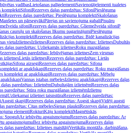
ebūvētas vadības
Lietošanas palīgelementi
Savienotājelementi tualetes
s komplekti
Sifoni
Rezerves daļas paredzētas: Sifoni
Pieslēguma
kti
Rezerves daļas paredzētas: Pieslēguma komplekti
Skalošanas
Manšetes un pārsegvāki
Pārejas un savienojuma gabali
Pisuāru
mežveida sifoni
Rezerves daļas paredzētas: Gliemežveida sifoni
P
šanas cauruļu un skalošanas līkumu pagarinājumi
Pieslēguma
izācijas komplekti
Rezerves daļas paredzētas: Bidē kanalizācijas
as vieta
Izlietnes
Izlietnes
Rezerves daļas paredzētas: Izlietnes
Dubultās
s daļas paredzētas: Uzliekamās izlietnes
Roku mazgāšanas
Rezerves daļas paredzētas: Iebūvējamas izlietnes
Zem virsmas
s izlietnes
Lietās izlietnes
Rezerves daļas paredzētas: Lietās
stkājas
Sifona aizsegi
Rezerves daļas paredzētas: Sifona
komplekti ar apakšskapi
Rezerves daļas paredzētas: Roku mazgāšanas
es komplekti ar apakšskapi
Rezerves daļas paredzētas: Mēbeļu
r apakšskapi
Vannas istabas mēbeles
Izlietņu apakšskapji
Rezerves daļas
daļas paredzētas: Izlietnēm
Dubultajām izlietnēm
Rezerves daļas
as paredzētas: Stūra roku mazgāšanas izlietnēm
Izlietņu
ormā
Uzliekamai izlietnei taisnstūra
Rezerves daļas paredzētas:
i
Augsti skapji
Rezerves daļas paredzētas: Augsti skapji
Vidēji augsti
as paredzētas: Citas mēbeles
Sienas plaukti
Rezerves daļas paredzētas:
ojuma elementi
Rokturi
Kāju komplekti
Magnētiskās
s: Spoguļi
Ar iebūvētu apgaismojumu
Rezerves daļas paredzētas: Ar
vētu apgaismojumu
Bez iebūvēta apgaismojuma
Rezerves daļas
s daļas paredzētas: Izlietnes maisītāji
Vertikāla montāža, darbināšana,
ntojot baterijas
Rezerves daļas paredzētas: Vertikāla montāža,