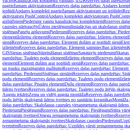
vāciņš
Kanalizācijas komplekti vannām, d52
Rezerves daļas paredzēta
pagriežamam aktivizatoram
Rezerves daļas paredzētas: Apdares komp
ieplūdi
Apdares komplekti pagriežamam aktivizatoram un ieplūdei
Rez
aktivizatoru PushControl
Apdares komplekti aktivizatoram PushContr
aizbāžņiem
Piederumi vannu kanalizācijas komplektiem
Rezerves daļa
caurules pārtraucējs
Ūdens pieslēgumi
Instalācijas un skalošanas sistē
sistēmas
Paneļu apšuvums
Piederumi
Rezerves daļas paredzētas: Piede
elementi
Izlietņu elementi
Rezerves daļas paredzētas: Izlietņu elementi
B
sienā
Rezerves daļas paredzētas: Elementi dušām ar noplūdi sienā
Elem
izlietnēm
Rezerves daļas paredzētas: Elementi saimniecības izlietnēm
K
GIS
Sienas sistēmas
Stiprināšanas sistēmas
Sagatavju piederumi
Skaņas 
paredzētas: Tualetes podu elementi
Izlietņu elementi
Rezerves daļas par
elementi
Elementi dušām arar noplūdi sienā
Rezerves daļas paredzētas:
un trauku mazgājamām mašīnām
Rezerves daļas paredzētas: Element
paredzētas: Piederumi
Sistēmas sienām
Rezerves daļas paredzētas: Sis
podu elementi
Rezerves daļas paredzētas: Tualetes podu elementi
Izlie
daļas paredzētas: Pisuāru elementi
Dušu elementi
Rezerves daļas pared
ūdens tvertnes
Rezerves daļas paredzētas: Tualetes podu ārējās skaloj
Augstu iekārts
Zema un vidēji augsta montāža
Rezerves daļas paredzēt
podu ārējās skalojamā ūdens tvertnes no sanitārās keramikas
Montāža u
daļas paredzētas: Skalošanas caurules virsapmetuma skalojamā ūdens
Piederumi
Pieslēgumi
Rezerves daļas paredzētas: Pieslēgumi
Stūra vārst
skalojamās tvertnes
Omega zemapmetuma skalojamās tvertnes
Rezerve
zemapmetuma skalojamās tvertnes
Skalošanas caurules
Piederumi
Uzpil
tvertnēm
Rezerves daļas paredzētas: Uzpildes vārsti zemapmetuma sk