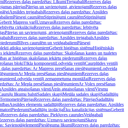
mi
Rezerves daļas paredzētas: Līkumi
Trejgabali
Rezerves daļas
ojamas pārejas
Pārejas un savienojumi, atvienojami
Rezerves daļas
slēgi
Apsildes trejgabals
Rezerves daļas paredzētas: Apsildes
abaliem
Pārsegi caurulēm
Stiprinājumi caurulēm
Stiprinājumi
Geberit Mapress varš
Uzmavas
Rezerves daļas paredzētas:
Iebūvēta cirkulācija
Rezerves daļas paredzētas: Iebūvēta
jas
Pārejas un savienojumi, atvienojami
Rezerves daļas paredzētas:
gabals
Rezerves daļas paredzētas: Apsildes trejgabals
Apsildes
 piederumi
Blīves caurulēm un veidgabaliem
Pārsegi
lekti atloku savienojumiem
Geberit higiēnas sistēma
Higiēniskās
s iekārtu
Rezerves daļas paredzētas: Skalošanas kastes un tualetes
ības ar higiēnas skalošanas iekārtu piederumi
Rezerves daļas
rošanas bloki
Tīkla komponenti
Lodveida ventiļi
Caurplūdes ventiļi
 daļas paredzētas: Ar Mapress presēšanas pieslēgumiem
Lodveida
eslēgumiem
Ar Mepla presēšanas pieslēgumiem
Rezerves daļas
lēgumiem
Lodveida ventiļi zemapmetuma montāžai
Rezerves daļas
redzētas: Ar Mepla presēšanas pieslēgumiem
Ar Volex presēšanas
m
Apsildes atgaisošanas vārsti
Ātrās atgaisošanas vārsti
Virsmu
Cauruļu līkumu balsti
Sadales skapji
Metāla sadales skapji
Sadalītāju
Termometrs
Pārejas
Rezerves daļas paredzētas: Pārejas
Sadalītāju
nības
Apsildes elementu sadalītāji
Rezerves daļas paredzētas: Apsildes
matori
Piederumi
Sadalītāju izolācija
Ēku kanalizācijas sistēmas
Geberit
s
Rezerves daļas paredzētas: Piekļuves caurules
Veidgabali
ezerves daļas paredzētas: Uzmavu savienojumi
Skavu
as: Savienotājelementi
Pieslēguma līkumi
Rezerves daļas paredzētas: