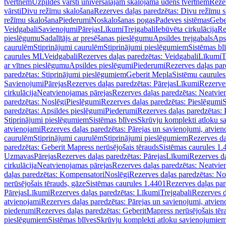
tvertnēm
Uzpildes vārsti universālajām skalojamā ūdens tvertnēm
Rezer
vārsti
Divu režīmu skalošana
Rezerves daļas paredzētas: Divu režīmu 
režīmu skalošana
Piederumi
Noskalošanas pogas
Padeves sistēmas
Gebe
Veidgabali
Savienojumi
Pārejas
Līkumi
Trejgabali
Iebūvēta cirkulācija
Re
pieslēgumu
Sadalītājs ar presēšanas pieslēgumu
Apsildes trejgabals
Apsi
caurulēm
Stiprinājumi caurulēm
Stiprinājumi pieslēgumiem
Sistēmas bl
caurules ML
Veidgabali
Rezerves daļas paredzētas: Veidgabali
Līkumi
T
ar vītnes pieslēgumu
Apsildes pieslēgumi
Piederumi
Rezerves daļas par
paredzētas: Stiprinājumi pieslēgumiem
Geberit Mepla
Sistēmu caurule
Savienojumi
Pārejas
Rezerves daļas paredzētas: Pārejas
Līkumi
Rezerves
cirkulācija
Neatvienojamas pārejas
Rezerves daļas paredzētas: Neatvie
paredzētas: Noslēgi
Pieslēgumi
Rezerves daļas paredzētas: Pieslēgumi
S
paredzētas: Apsildes pieslēgumi
Piederumi
Rezerves daļas paredzētas:
Stiprinājumi pieslēgumiem
Sistēmas blīves
Skrūvju komplekti atloku 
atvienojami
Rezerves daļas paredzētas: Pārejas un savienojumi, atvien
caurulēm
Stiprinājumi caurulēm
Stiprinājumi pieslēgumiem
Rezerves da
paredzētas: Geberit Mapress nerūsējošais tērauds
Sistēmas caurules 1.
Uzmavas
Pārejas
Rezerves daļas paredzētas: Pārejas
Līkumi
Rezerves da
cirkulācija
Neatvienojamas pārejas
Rezerves daļas paredzētas: Neatvie
daļas paredzētas: Kompensatori
Noslēgi
Rezerves daļas paredzētas: No
nerūsējošais tērauds, gāze
Sistēmas caurules 1.4401
Rezerves daļas par
Pārejas
Līkumi
Rezerves daļas paredzētas: Līkumi
Trejgabali
Rezerves d
atvienojami
Rezerves daļas paredzētas: Pārejas un savienojumi, atvien
piederumi
Rezerves daļas paredzētas: GeberitMapress nerūsējošais tēr
pieslēgumiem
Sistēmas blīves
Skrūvju komplekti atloku savienojumie