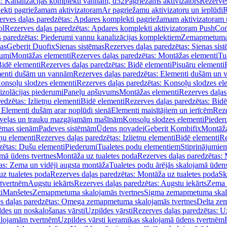
s: Kanalizācijas komplekti vannām, d52
Pagriežams aktivizators
Rezerves
lekti pagriežamam aktivizatoram
Ar pagriežamu aktivizatoru un ieplūdi
R
erves daļas paredzētas: Apdares komplekti pagriežamam aktivizatoram 
ol
Rezerves daļas paredzētas: Apdares komplekti aktivizatoram PushCon
s paredzētas: Piederumi vannu kanalizācijas komplektiem
Zemapmetuma c
mas
Geberit Duofix
Sienas sistēmas
Rezerves daļas paredzētas: Sienas sis
rumi
Montāžas elementi
Rezerves daļas paredzētas: Montāžas elementi
Tu
idē elementi
Rezerves daļas paredzētas: Bidē elementi
Pisuāru elementi
enti dušām un vannām
Rezerves daļas paredzētas: Elementi dušām un
onsoļu slodzes elementi
Rezerves daļas paredzētas: Konsoļu slodzes el
izolācijas piederumi
Paneļu apšuvums
Montāžas elementi
Rezerves daļas
edzētas: Izlietņu elementi
Bidē elementi
Rezerves daļas paredzētas: Bidē
 Elementi dušām arar noplūdi sienā
Elementi maisītājiem un ierīcēm
Reze
i veļas un trauku mazgājamām mašīnām
Konsoļu slodzes elementi
Pieder
tēmas sienām
Padeves sistēmām
Ūdens novadei
Geberit Kombifix
Montāža
tņu elementi
Rezerves daļas paredzētas: Izlietņu elementi
Bidē elementi
Re
zētas: Dušu elementi
Piederumi
Tualetes podu elementiem
Stiprinājumie
amā ūdens tvertnes
Montāža uz tualetes poda
Rezerves daļas paredzētas: 
as: Zema un vidēji augsta montāža
Tualetes podu ārējās skalojamā ūdens
z tualetes poda
Rezerves daļas paredzētas: Montāža uz tualetes poda
Sk
 tvertnēm
Augstu iekārts
Rezerves daļas paredzētas: Augstu iekārts
Zema 
i
Manšetes
Zemapmetuma skalojamās tvertnes
Sigma zemapmetuma skalo
s daļas paredzētas: Omega zemapmetuma skalojamās tvertnes
Delta ze
des un noskalošanas vārsti
Uzpildes vārsti
Rezerves daļas paredzētas: Uz
alojamām tvertnēm
Uzpildes vārsti keramikas skalojamā ūdens tvertnēm