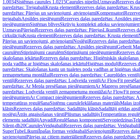
1.0034
Sistēmas caurules 1.0215
Caurules nipelis
Uzmavas
Rezerves da
paredzētas: Trejgabali
Krusta elementi
Rezerves daļas paredzētas: Krus
paredzētas: Pārejas un savienojumi, atvienojami
Kompensatori
Rezerve
trejgabals
Apsildes pieslēgumi
Rezerves daļas paredzētas: Apsildes pie
pieslēgumiem
Sistēmas blīves
Skrūvju komplekti atloku savienojumie
Uzmavas
Pārejas
Rezerves daļas paredzētas: Pārejas
Līkumi
Rezerves da
cirkulācija
Krusta elementi
Rezerves daļas paredzētas: Krusta elementi
Pārejas un savienojumi, atvienojami
Noslēgi
Rezerves daļas paredzētas
pieslēgumi
Rezerves daļas paredzētas: Apsildes pieslēgumi
Geberit Map
caurulēm
Stiprinājumi caurulēm
Stiprinājumi pieslēgumiem
Rezerves da
skalošanas iekārtas
Rezerves daļas paredzētas: Higiēniskās skalošanas 
poda vadība ar higiēnas skalošanas iekārtu
Higiēnas moduļi
Rezerves d
paredzētas: Skalošanas kastu un tualetes poda vadības ar higiēnas ska
zemapmetuma montāžai
Rezerves daļas paredzētas: Caurplūdes vent
ventiļi
Rezerves daļas paredzētas: Lodveida ventiļi
Ar FlowFit presēša
paredzētas: Ar Mepla presēšanas pieslēgumiem
Ar Mapress presēšana
paredzētas: Lodveida ventiļi zemapmetuma montāžai
Ar FlowFit pres
pieslēgumiem
Ar Compact pieslēgumiem
Rezerves daļas paredzētas: 
temperatūras regulēšana
Sistēmu caurule
Ieklāšanas materiāls
Malas izol
klāsts
Rezerves daļas paredzētas: Sadalītāju klāsts
Sadalītāji grīdas apsi
noslēgi
Ātrās atgaisošanas vārsti
Plūsmas sadalītājs
Temperatūras regulē
elementu sadalītāji
Apvadi
Regulēšanas komponenti
Servopiedziņas
Tel
Silent-db20
Caurules
Veidgabali
Rezerves daļas paredzētas: Veidgabali
SuperTube
Līkumi
Īpašas formas veidgabali
Savienojumi
Rezerves daļa
savienojumi
Pārejas uz citiem materiāliem
Rezerves daļas paredzētas: P