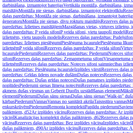
darbināšana, izmantojot baterijas
Vertikāla montāža, darbināšana, izma
maisītājs
Montāža pie sienas, darbināšana, izmantojot elektrotīklu
Rezer
daļas paredzētas: Montāža pie sienas, darbināšana, izmantojot baterija
ģeneratoru
Montāža pie sienas, divu rokturu maisītājs
Rezerves daļas pa
paredzētas: Izlietnes maisītājiem
Mazgāšanas vietas, virtuves izlietņu, i
daļas paredzētas: P veida sifoni
P veida sifoni, vietu taupoši modeļi
Reze
izlietnēm, vietu taupošs modelis
Rezerves daļas paredzētas: Pudeļsifoni
paredzētas: Izlietnes pieslēgumi
Pieslēguma īscaurule
Pieslēguma līkum
izlietnēm
P veida sifoni
Rezerves daļas paredzētas: P veida sifoni
Virtuv
īscaurule
Piederumi
Rezerves daļas paredzētas: Piederumi
Noteces sifo
sifoni
Rezerves daļas paredzētas: Zemapmetuma sifoni
Virsapmetuma s
izlietnēm
Rezerves daļas paredzētas: Noteces sifoni saimniecības izlie
daļas paredzētas: Pieslēguma īscaurule
Izplūdes vārsti
Rezerves daļas pa
paredzētas: Grīdas ūdens novade dušām
Dušas noteces
Rezerves daļas
daļas paredzētas: Dušas grīdas noteces
Dušas pamatnes izplūdes piede
noplūdes
Piederumi sienas līmeņa notecēm
Rezerves daļas paredzētas:
akmens dušas virsmas un Geberit Duofix uzstādīšanas elementi
Mākslī
elementi
Piederumi
Dušas sānu sienas
Dušas sānu sienas
“Walk-in” duša
kārbas
Piederumi
Vannas
Vannas no sanitārā akrila
Taisnstūra vannas
Mā
enkurskrūvēm
Piederumi
Remonta komplekti
Papildu piederumi
Savien
paliktņiem, d52
Ar izplūdes vāciņu
Rezerves daļas paredzētas: Ar izpl
vāciņš
Kanalizācijas komplekti dušas paliktņiem, d62
Rezerves daļas p
vāciņa
Rezerves daļas paredzētas: Bez izplūdes vāciņa
Izplūdes vāciņš
dušas paliktņiem, d90
Ar izplūdes vāciņu
Rezerves daļas paredzētas: A