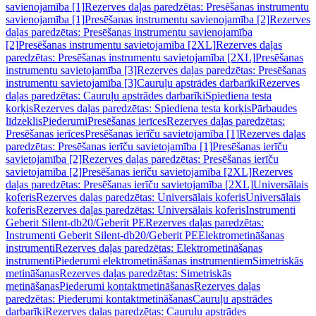
savienojamība [1]
Rezerves daļas paredzētas: Presēšanas instrumentu
savienojamība [1]
Presēšanas instrumentu savienojamība [2]
Rezerves
daļas paredzētas: Presēšanas instrumentu savienojamība
[2]
Presēšanas instrumentu savietojamība [2XL]
Rezerves daļas
paredzētas: Presēšanas instrumentu savietojamība [2XL]
Presēšanas
instrumentu savietojamība [3]
Rezerves daļas paredzētas: Presēšanas
instrumentu savietojamība [3]
Cauruļu apstrādes darbarīki
Rezerves
daļas paredzētas: Cauruļu apstrādes darbarīki
Spiediena testa
korķis
Rezerves daļas paredzētas: Spiediena testa korķis
Pārbaudes
līdzeklis
Piederumi
Presēšanas ierīces
Rezerves daļas paredzētas:
Presēšanas ierīces
Presēšanas ierīču savietojamība [1]
Rezerves daļas
paredzētas: Presēšanas ierīču savietojamība [1]
Presēšanas ierīču
savietojamība [2]
Rezerves daļas paredzētas: Presēšanas ierīču
savietojamība [2]
Presēšanas ierīču savietojamība [2XL]
Rezerves
daļas paredzētas: Presēšanas ierīču savietojamība [2XL]
Universālais
koferis
Rezerves daļas paredzētas: Universālais koferis
Universālais
koferis
Rezerves daļas paredzētas: Universālais koferis
Instrumenti
Geberit Silent-db20/Geberit PE
Rezerves daļas paredzētas:
Instrumenti Geberit Silent-db20/Geberit PE
Elektrometināšanas
instrumenti
Rezerves daļas paredzētas: Elektrometināšanas
instrumenti
Piederumi elektrometināšanas instrumentiem
Simetriskās
metināšanas
Rezerves daļas paredzētas: Simetriskās
metināšanas
Piederumi kontaktmetināšanas
Rezerves daļas
paredzētas: Piederumi kontaktmetināšanas
Cauruļu apstrādes
darbarīki
Rezerves daļas paredzētas: Cauruļu apstrādes