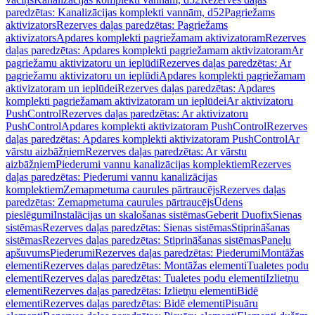
paredzētas: Kanalizācijas komplekti vannām, d52
Pagriežams
aktivizators
Rezerves daļas paredzētas: Pagriežams
aktivizators
Apdares komplekti pagriežamam aktivizatoram
Rezerves
daļas paredzētas: Apdares komplekti pagriežamam aktivizatoram
Ar
pagriežamu aktivizatoru un ieplūdi
Rezerves daļas paredzētas: Ar
pagriežamu aktivizatoru un ieplūdi
Apdares komplekti pagriežamam
aktivizatoram un ieplūdei
Rezerves daļas paredzētas: Apdares
komplekti pagriežamam aktivizatoram un ieplūdei
Ar aktivizatoru
PushControl
Rezerves daļas paredzētas: Ar aktivizatoru
PushControl
Apdares komplekti aktivizatoram PushControl
Rezerves
daļas paredzētas: Apdares komplekti aktivizatoram PushControl
Ar
vārstu aizbāžņiem
Rezerves daļas paredzētas: Ar vārstu
aizbāžņiem
Piederumi vannu kanalizācijas komplektiem
Rezerves
daļas paredzētas: Piederumi vannu kanalizācijas
komplektiem
Zemapmetuma caurules pārtraucējs
Rezerves daļas
paredzētas: Zemapmetuma caurules pārtraucējs
Ūdens
pieslēgumi
Instalācijas un skalošanas sistēmas
Geberit Duofix
Sienas
sistēmas
Rezerves daļas paredzētas: Sienas sistēmas
Stiprināšanas
sistēmas
Rezerves daļas paredzētas: Stiprināšanas sistēmas
Paneļu
apšuvums
Piederumi
Rezerves daļas paredzētas: Piederumi
Montāžas
elementi
Rezerves daļas paredzētas: Montāžas elementi
Tualetes podu
elementi
Rezerves daļas paredzētas: Tualetes podu elementi
Izlietņu
elementi
Rezerves daļas paredzētas: Izlietņu elementi
Bidē
elementi
Rezerves daļas paredzētas: Bidē elementi
Pisuāru