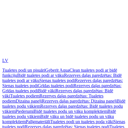
LV
Tualetes podi un pisuāri
Geberit AquaClean tualetes podi ar bidē
funkciju
Bidē tualetes podi ar vāku
Rezerves daļas paredzētas: Bidē
tualetes podi ar vāku
Sienas tualetes podi
Rezerves daļas paredzētas:
Sienas tualetes podi
Grīdas tualetes podi
Rezerves daļas paredzētas:
Grīdas tualetes podi
Bidē vāki
Rezerves daļas paredzētas: Bidē
vāki
Tualetes podiem
Rezerves daļas paredzētas: Tualetes
podiem
Dizaina paneļi
Rezerves daļas paredzētas: Dizaina paneļi
Bidē
tualetes podu vākiem
Rezerves daļas paredzētas: Bidē tualetes podu
vākiem
Piederumi
Bidē tualetes podu un vāku komplektiem
Bidē
tualetes podu vākiem
Bidē vāku un bidē tualetes podu un vāku
komplektiem
Palīgmateriāli
Tualetes podi un tualetes poda vāki
Sienas
tualetes podi
Rezerves daļas paredzētas: Sienas tualetes podi
Tualetes