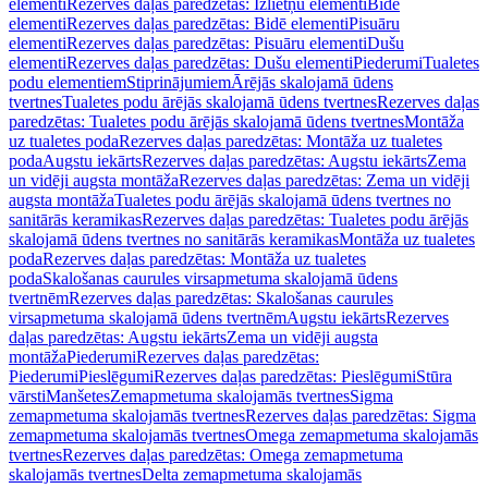
elementi
Rezerves daļas paredzētas: Izlietņu elementi
Bidē
elementi
Rezerves daļas paredzētas: Bidē elementi
Pisuāru
elementi
Rezerves daļas paredzētas: Pisuāru elementi
Dušu
elementi
Rezerves daļas paredzētas: Dušu elementi
Piederumi
Tualetes
podu elementiem
Stiprinājumiem
Ārējās skalojamā ūdens
tvertnes
Tualetes podu ārējās skalojamā ūdens tvertnes
Rezerves daļas
paredzētas: Tualetes podu ārējās skalojamā ūdens tvertnes
Montāža
uz tualetes poda
Rezerves daļas paredzētas: Montāža uz tualetes
poda
Augstu iekārts
Rezerves daļas paredzētas: Augstu iekārts
Zema
un vidēji augsta montāža
Rezerves daļas paredzētas: Zema un vidēji
augsta montāža
Tualetes podu ārējās skalojamā ūdens tvertnes no
sanitārās keramikas
Rezerves daļas paredzētas: Tualetes podu ārējās
skalojamā ūdens tvertnes no sanitārās keramikas
Montāža uz tualetes
poda
Rezerves daļas paredzētas: Montāža uz tualetes
poda
Skalošanas caurules virsapmetuma skalojamā ūdens
tvertnēm
Rezerves daļas paredzētas: Skalošanas caurules
virsapmetuma skalojamā ūdens tvertnēm
Augstu iekārts
Rezerves
daļas paredzētas: Augstu iekārts
Zema un vidēji augsta
montāža
Piederumi
Rezerves daļas paredzētas:
Piederumi
Pieslēgumi
Rezerves daļas paredzētas: Pieslēgumi
Stūra
vārsti
Manšetes
Zemapmetuma skalojamās tvertnes
Sigma
zemapmetuma skalojamās tvertnes
Rezerves daļas paredzētas: Sigma
zemapmetuma skalojamās tvertnes
Omega zemapmetuma skalojamās
tvertnes
Rezerves daļas paredzētas: Omega zemapmetuma
skalojamās tvertnes
Delta zemapmetuma skalojamās