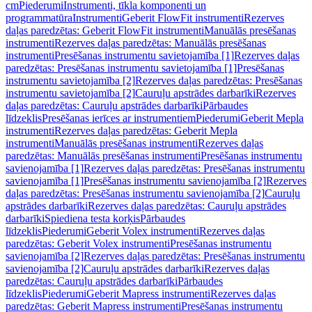
cm
Piederumi
Instrumenti, tīkla komponenti un
programmatūra
Instrumenti
Geberit FlowFit instrumenti
Rezerves
daļas paredzētas: Geberit FlowFit instrumenti
Manuālās presēšanas
instrumenti
Rezerves daļas paredzētas: Manuālās presēšanas
instrumenti
Presēšanas instrumentu savietojamība [1]
Rezerves daļas
paredzētas: Presēšanas instrumentu savietojamība [1]
Presēšanas
instrumentu savietojamība [2]
Rezerves daļas paredzētas: Presēšanas
instrumentu savietojamība [2]
Cauruļu apstrādes darbarīki
Rezerves
daļas paredzētas: Cauruļu apstrādes darbarīki
Pārbaudes
līdzeklis
Presēšanas ierīces ar instrumentiem
Piederumi
Geberit Mepla
instrumenti
Rezerves daļas paredzētas: Geberit Mepla
instrumenti
Manuālās presēšanas instrumenti
Rezerves daļas
paredzētas: Manuālās presēšanas instrumenti
Presēšanas instrumentu
savienojamība [1]
Rezerves daļas paredzētas: Presēšanas instrumentu
savienojamība [1]
Presēšanas instrumentu savienojamība [2]
Rezerves
daļas paredzētas: Presēšanas instrumentu savienojamība [2]
Cauruļu
apstrādes darbarīki
Rezerves daļas paredzētas: Cauruļu apstrādes
darbarīki
Spiediena testa korķis
Pārbaudes
līdzeklis
Piederumi
Geberit Volex instrumenti
Rezerves daļas
paredzētas: Geberit Volex instrumenti
Presēšanas instrumentu
savienojamība [2]
Rezerves daļas paredzētas: Presēšanas instrumentu
savienojamība [2]
Cauruļu apstrādes darbarīki
Rezerves daļas
paredzētas: Cauruļu apstrādes darbarīki
Pārbaudes
līdzeklis
Piederumi
Geberit Mapress instrumenti
Rezerves daļas
paredzētas: Geberit Mapress instrumenti
Presēšanas instrumentu