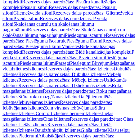
komplekti
Rezerves daļas paredzētas: Pisuāru kanalizācijas
komplekti
Pisuāru sifoni
Rezerves daļas paredzētas: Pisuāru
sifoni
Gliemežveida sifoni
Rezerves daļas paredzētas: Gliemežveida
sifoni
P veida sifoni
Rezerves daļas paredzētas: P veida
sifoni
Skalošanas cauruļu un skalošanas līkumu
pagarinājumi
Rezerves daļas paredzētas: Skalošanas cauruļu un
skalošanas līkumu pagarinājumi
Pieslēguma īscaurule
Rezerves daļas
paredzētas: Pieslēguma īscaurule
Pieslēguma līkumi
Rezerves daļas
paredzētas: Pieslēguma līkumi
Manšetes
Bidē kanalizācijas
komplekti
Rezerves daļas paredzētas: Bidē kanalizācijas komplekti
P
veida sifoni
Rezerves daļas paredzētas: P veida sifoni
Pieslēguma
īscaurule
Pieslēguma līkumi
Pārsegi
Pieslēgumi
Blīvējumi
Mazgāšanas
vieta
Izlietnes
Izlietnes
Rezerves daļas paredzētas: Izlietnes
Dubultās
izlietnes
Rezerves daļas paredzētas: Dubultās izlietnes
Mēbeļu
izlietnes
Rezerves daļas paredzētas: Mēbeļu izlietnes
Uzliekamās
izlietnes
Rezerves daļas paredzētas: Uzliekamās izlietnes
Roku
mazgāšanas izlietnes
Rezerves daļas paredzētas: Roku mazgāšanas
izlietnes
Stūra roku mazgāšanas izlietne
Daļēji iemontētās
izlietnes
Iebūvējamas izlietnes
Rezerves daļas paredzētas:
Iebūvējamas izlietnes
Zem virsmas iebūvējamas
Stūra
izlietnes
Izlietnes Comfort
Izlietnes bērniem
Izlietnes
Lielās
mazgāšanas izlietnes
Citas izlietnes
Rezerves daļas paredzētas: Citas
izlietnes
Lietās izlietnes
Rezerves daļas paredzētas: Lietās
izlietnes
Izlietnes
Daudzfunkciju izlietnes
Ģipša izlietne
Klašu telpu
izlietnes
Piederumi
Atbalstkājas
Rezerves daļas paredzētas: