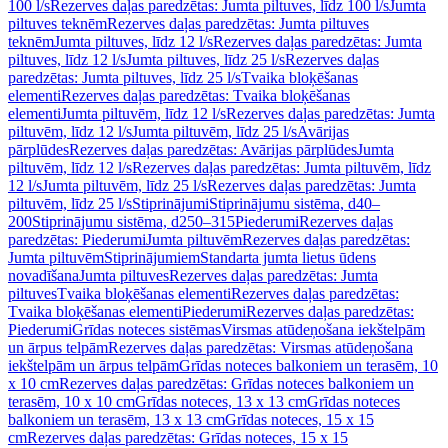
100 l/s
Rezerves daļas paredzētas: Jumta piltuves, līdz 100 l/s
Jumta
piltuves teknēm
Rezerves daļas paredzētas: Jumta piltuves
teknēm
Jumta piltuves, līdz 12 l/s
Rezerves daļas paredzētas: Jumta
piltuves, līdz 12 l/s
Jumta piltuves, līdz 25 l/s
Rezerves daļas
paredzētas: Jumta piltuves, līdz 25 l/s
Tvaika bloķēšanas
elementi
Rezerves daļas paredzētas: Tvaika bloķēšanas
elementi
Jumta piltuvēm, līdz 12 l/s
Rezerves daļas paredzētas: Jumta
piltuvēm, līdz 12 l/s
Jumta piltuvēm, līdz 25 l/s
Avārijas
pārplūdes
Rezerves daļas paredzētas: Avārijas pārplūdes
Jumta
piltuvēm, līdz 12 l/s
Rezerves daļas paredzētas: Jumta piltuvēm, līdz
12 l/s
Jumta piltuvēm, līdz 25 l/s
Rezerves daļas paredzētas: Jumta
piltuvēm, līdz 25 l/s
Stiprinājumi
Stiprinājumu sistēma, d40–
200
Stiprinājumu sistēma, d250–315
Piederumi
Rezerves daļas
paredzētas: Piederumi
Jumta piltuvēm
Rezerves daļas paredzētas:
Jumta piltuvēm
Stiprinājumiem
Standarta jumta lietus ūdens
novadīšana
Jumta piltuves
Rezerves daļas paredzētas: Jumta
piltuves
Tvaika bloķēšanas elementi
Rezerves daļas paredzētas:
Tvaika bloķēšanas elementi
Piederumi
Rezerves daļas paredzētas:
Piederumi
Grīdas noteces sistēmas
Virsmas atūdeņošana iekštelpām
un ārpus telpām
Rezerves daļas paredzētas: Virsmas atūdeņošana
iekštelpām un ārpus telpām
Grīdas noteces balkoniem un terasēm, 10
x 10 cm
Rezerves daļas paredzētas: Grīdas noteces balkoniem un
terasēm, 10 x 10 cm
Grīdas noteces, 13 x 13 cm
Grīdas noteces
balkoniem un terasēm, 13 x 13 cm
Grīdas noteces, 15 x 15
cm
Rezerves daļas paredzētas: Grīdas noteces, 15 x 15