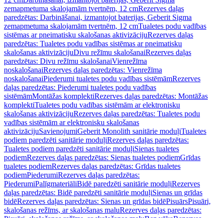
zemapmetuma skalojamām tvertnēm, 12 cm
Rezerves daļas
paredzētas: Darbināšanai, izmantojot baterijas, Geberit Sigma
zemapmetuma skalojamām tvertnēm, 12 cm
Tualetes podu vadības
sistēmas ar pneimatisku skalošanas aktivizāciju
Rezerves daļas
paredzētas: Tualetes podu vadības sistēmas ar pneimatisku
skalošanas aktivizāciju
Divu režīmu skalošanai
Rezerves daļas
paredzētas: Divu režīmu skalošanai
Vienrežīma
noskalošanai
Rezerves daļas paredzētas: Vienrežīma
noskalošanai
Piederumi tualetes podu vadības sistēmām
Rezerves
daļas paredzētas: Piederumi tualetes podu vadības
sistēmām
Montāžas komplekti
Rezerves daļas paredzētas: Montāžas
komplekti
Tualetes podu vadības sistēmām ar elektronisku
skalošanas aktivizāciju
Rezerves daļas paredzētas: Tualetes podu
vadības sistēmām ar elektronisku skalošanas
aktivizāciju
Savienojumi
Geberit Monolith sanitārie moduļi
Tualetes
podiem paredzēti sanitārie moduļi
Rezerves daļas paredzētas:
Tualetes podiem paredzēti sanitārie moduļi
Sienas tualetes
podiem
Rezerves daļas paredzētas: Sienas tualetes podiem
Grīdas
tualetes podiem
Rezerves daļas paredzētas: Grīdas tualetes
podiem
Piederumi
Rezerves daļas paredzētas:
Piederumi
Palīgmateriāli
Bidē paredzēti sanitārie moduļi
Rezerves
daļas paredzētas: Bidē paredzēti sanitārie moduļi
Sienas un grīdas
bidē
Rezerves daļas paredzētas: Sienas un grīdas bidē
Pisuārs
Pisuāri,
skalošanas režīms, ar skalošanas malu
Rezerves daļas paredzētas: