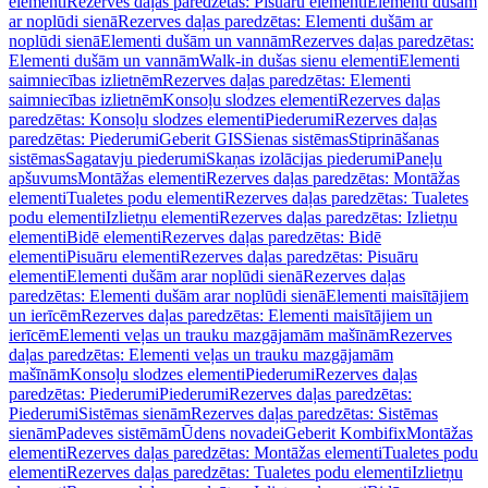
elementi
Rezerves daļas paredzētas: Pisuāru elementi
Elementi dušām
ar noplūdi sienā
Rezerves daļas paredzētas: Elementi dušām ar
noplūdi sienā
Elementi dušām un vannām
Rezerves daļas paredzētas:
Elementi dušām un vannām
Walk-in dušas sienu elementi
Elementi
saimniecības izlietnēm
Rezerves daļas paredzētas: Elementi
saimniecības izlietnēm
Konsoļu slodzes elementi
Rezerves daļas
paredzētas: Konsoļu slodzes elementi
Piederumi
Rezerves daļas
paredzētas: Piederumi
Geberit GIS
Sienas sistēmas
Stiprināšanas
sistēmas
Sagatavju piederumi
Skaņas izolācijas piederumi
Paneļu
apšuvums
Montāžas elementi
Rezerves daļas paredzētas: Montāžas
elementi
Tualetes podu elementi
Rezerves daļas paredzētas: Tualetes
podu elementi
Izlietņu elementi
Rezerves daļas paredzētas: Izlietņu
elementi
Bidē elementi
Rezerves daļas paredzētas: Bidē
elementi
Pisuāru elementi
Rezerves daļas paredzētas: Pisuāru
elementi
Elementi dušām arar noplūdi sienā
Rezerves daļas
paredzētas: Elementi dušām arar noplūdi sienā
Elementi maisītājiem
un ierīcēm
Rezerves daļas paredzētas: Elementi maisītājiem un
ierīcēm
Elementi veļas un trauku mazgājamām mašīnām
Rezerves
daļas paredzētas: Elementi veļas un trauku mazgājamām
mašīnām
Konsoļu slodzes elementi
Piederumi
Rezerves daļas
paredzētas: Piederumi
Piederumi
Rezerves daļas paredzētas:
Piederumi
Sistēmas sienām
Rezerves daļas paredzētas: Sistēmas
sienām
Padeves sistēmām
Ūdens novadei
Geberit Kombifix
Montāžas
elementi
Rezerves daļas paredzētas: Montāžas elementi
Tualetes podu
elementi
Rezerves daļas paredzētas: Tualetes podu elementi
Izlietņu