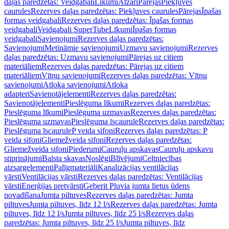
daļas paredzētas: Veidgabali
Līkumi
Atzari
Pārejas
Piekļuves
caurules
Rezerves daļas paredzētas: Piekļuves caurules
Pārejas
Īpašas
formas veidgabali
Rezerves daļas paredzētas: Īpašas formas
veidgabali
Veidgabali SuperTube
Līkumi
Īpašas formas
veidgabali
Savienojumi
Rezerves daļas paredzētas:
Savienojumi
Metināmie savienojumi
Uzmavu savienojumi
Rezerves
daļas paredzētas: Uzmavu savienojumi
Pārejas uz citiem
materiāliem
Rezerves daļas paredzētas: Pārejas uz citiem
materiāliem
Vītņu savienojumi
Rezerves daļas paredzētas: Vītņu
savienojumi
Atloka savienojumi
Atloka
adapteri
Savienotājelementi
Rezerves daļas paredzētas:
Savienotājelementi
Pieslēguma līkumi
Rezerves daļas paredzētas:
Pieslēguma līkumi
Pieslēguma uzmavas
Rezerves daļas paredzētas:
Pieslēguma uzmavas
Pieslēguma īscaurule
Rezerves daļas paredzētas:
Pieslēguma īscaurule
P veida sifoni
Rezerves daļas paredzētas: P
veida sifoni
Gliemežveida sifoni
Rezerves daļas paredzētas:
Gliemežveida sifoni
Piederumi
Cauruļu apskavas
Cauruļu apskavu
stiprinājumi
Balsta skavas
Noslēgi
Blīvējumi
Celtniecības
aizsargelementi
Palīgmateriāli
Kanalizācijas ventilācijas
vārsti
Ventilācijas vārsti
Rezerves daļas paredzētas: Ventilācijas
vārsti
Enerģijas pretvārsti
Geberit Pluvia jumta lietus ūdens
novadīšana
Jumta piltuves
Rezerves daļas paredzētas: Jumta
piltuves
Jumta piltuves, līdz 12 l/s
Rezerves daļas paredzētas: Jumta
piltuves, līdz 12 l/s
Jumta piltuves, līdz 25 l/s
Rezerves daļas
paredzētas: Jumta piltuves, līdz 25 l/s
Jumta piltuves, līdz