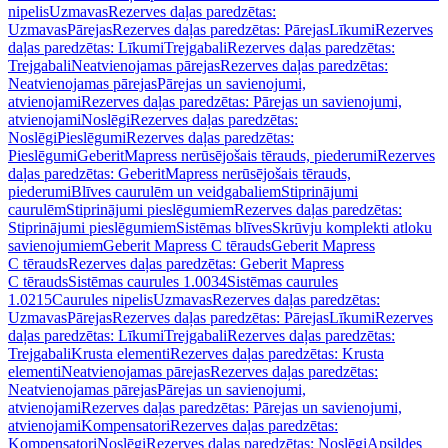
nipelis
Uzmavas
Rezerves daļas paredzētas:
Uzmavas
Pārejas
Rezerves daļas paredzētas: Pārejas
Līkumi
Rezerves
daļas paredzētas: Līkumi
Trejgabali
Rezerves daļas paredzētas:
Trejgabali
Neatvienojamas pārejas
Rezerves daļas paredzētas:
Neatvienojamas pārejas
Pārejas un savienojumi,
atvienojami
Rezerves daļas paredzētas: Pārejas un savienojumi,
atvienojami
Noslēgi
Rezerves daļas paredzētas:
Noslēgi
Pieslēgumi
Rezerves daļas paredzētas:
Pieslēgumi
GeberitMapress nerūsējošais tērauds, piederumi
Rezerves
daļas paredzētas: GeberitMapress nerūsējošais tērauds,
piederumi
Blīves caurulēm un veidgabaliem
Stiprinājumi
caurulēm
Stiprinājumi pieslēgumiem
Rezerves daļas paredzētas:
Stiprinājumi pieslēgumiem
Sistēmas blīves
Skrūvju komplekti atloku
savienojumiem
Geberit Mapress C tērauds
Geberit Mapress
C tērauds
Rezerves daļas paredzētas: Geberit Mapress
C tērauds
Sistēmas caurules 1.0034
Sistēmas caurules
1.0215
Caurules nipelis
Uzmavas
Rezerves daļas paredzētas:
Uzmavas
Pārejas
Rezerves daļas paredzētas: Pārejas
Līkumi
Rezerves
daļas paredzētas: Līkumi
Trejgabali
Rezerves daļas paredzētas:
Trejgabali
Krusta elementi
Rezerves daļas paredzētas: Krusta
elementi
Neatvienojamas pārejas
Rezerves daļas paredzētas:
Neatvienojamas pārejas
Pārejas un savienojumi,
atvienojami
Rezerves daļas paredzētas: Pārejas un savienojumi,
atvienojami
Kompensatori
Rezerves daļas paredzētas:
Kompensatori
Noslēgi
Rezerves daļas paredzētas: Noslēgi
Apsildes