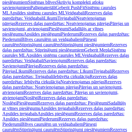
pieslēgumiem
Sistēmas blīves
Skrūvju komplekti atloku
savienojumiem
Palīgmateriāli
Geberit PushFit
Sistēmu caurules
ML
Apsildes sistēmu caurules ML
Veidgabali
Rezerves daļas
paredzētas: Veidgabali
Līkumi
Trejgabali
Neatvienojamas
pārejas
Rezerves daļas paredzētas: Neatvienojamas pārejas
Pārejas un
savienojumi, atvienojami
Pieslēgumi
Sadalītājs ar vītnes
pieslēgumu
Apsildes pieslēgumi
Piederumi
Rezerves daļas paredzētas:
Piederumi
Blīves caurulēm un veidgabaliem
Pārsegi
caurulēm
Stiprinājumi caurulēm
Stiprinājumi pieslēgumiem
Rezerves
daļas paredzētas: Stiprinājumi pieslēgumiem
Geberit Mepla
Sistēmu
caurules ML
Apsildes sistēmu caurules ML
Veidgabali
Rezerves daļas
paredzētas: Veidgabali
Savienojumi
Rezerves daļas paredzētas:
Savienojumi
Pārejas
Rezerves daļas paredzētas:
Pārejas
Līkumi
Rezerves daļas paredzētas: Līkumi
Trejgabali
Rezerves
daļas paredzētas: Trejgabali
Iebūvēta cirkulācija
Rezerves daļas
paredzētas: Iebūvēta cirkulācija
Neatvienojamas pārejas
Rezerves
daļas paredzētas: Neatvienojamas pārejas
Pārejas un savienojumi,
atvienojami
Rezerves daļas paredzētas: Pārejas un savienojumi,
atvienojami
Noslēgi
Rezerves daļas paredzētas:
Noslēgi
Pieslēgumi
Rezerves daļas paredzētas: Pieslēgumi
Sadalītājs
ar vītnes pieslēgumu
Apsildes trejgabals
Rezerves daļas paredzētas:
Apsildes trejgabals
Apsildes pieslēgumi
Rezerves daļas paredzētas:
Apsildes pieslēgumi
Piederumi
Rezerves daļas paredzētas:
Piederumi
Blīves caurulēm un veidgabaliem
Pārsegi
caurulēm
Stiprinājumi caurulēm
Stiprinājumi pieslēgumiem
Rezerves