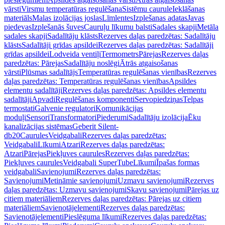
vārsti
Virsmu temperatūras regulēšana
Sistēmu caurule
Ieklāšanas
materiāls
Malas izolācijas joslas
Līmlentes
Izplešanas adatas
Javas
piedevas
Izplešanās šuves
Cauruļu līkumu balsti
Sadales skapji
Metāla
sadales skapji
Sadalītāju klāsts
Rezerves daļas paredzētas: Sadalītāju
klāsts
Sadalītāji grīdas apsildei
Rezerves daļas paredzētas: Sadalītāji
grīdas apsildei
Lodveida ventiļi
Termometrs
Pārejas
Rezerves daļas
paredzētas: Pārejas
Sadalītāju noslēgi
Ātrās atgaisošanas
vārsti
Plūsmas sadalītājs
Temperatūras regulēšanas vienības
Rezerves
daļas paredzētas: Temperatūras regulēšanas vienības
Apsildes
elementu sadalītāji
Rezerves daļas paredzētas: Apsildes elementu
sadalītāji
Apvadi
Regulēšanas komponenti
Servopiedziņas
Telpas
termostati
Galvenie regulatori
Komunikācijas
moduļi
Sensori
Transformatori
Piederumi
Sadalītāju izolācija
Ēku
kanalizācijas sistēmas
Geberit Silent-
db20
Caurules
Veidgabali
Rezerves daļas paredzētas:
Veidgabali
Līkumi
Atzari
Rezerves daļas paredzētas:
Atzari
Pārejas
Piekļuves caurules
Rezerves daļas paredzētas:
Piekļuves caurules
Veidgabali SuperTube
Līkumi
Īpašas formas
veidgabali
Savienojumi
Rezerves daļas paredzētas:
Savienojumi
Metināmie savienojumi
Uzmavu savienojumi
Rezerves
daļas paredzētas: Uzmavu savienojumi
Skavu savienojumi
Pārejas uz
citiem materiāliem
Rezerves daļas paredzētas: Pārejas uz citiem
materiāliem
Savienotājelementi
Rezerves daļas paredzētas:
Savienotājelementi
Pieslēguma līkumi
Rezerves daļas paredzētas: