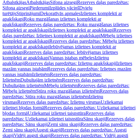
Atbalstkājas
Atbalstkājas
Sifona aizsegi
Rezerves daļas paredzētas:
Sifona aizsegi
Piederumi
Izplūdes vāciņš
Dvieļu
turētājs
Stiprinājumi
Dekoratīvās apmales
Izlietnes komplekti ar
apakšskapi
Roku mazgāšanas izlietnes komplekti ar
apakšskapi
Rezerves daļas paredzētas: Roku mazgāšanas izlietnes
komplekti ar apakšskapi
Izlietnes komplekti ar apakšskapi
Rezerves
daļas paredzētas: Izlietnes komplekti ar apakšskapi
Mēbeļu izlietnes
komplekti ar apakšskapi
Rezerves daļas paredzētas: Mēbeļu izlietnes
komplekti ar apakšskapi
Iebūvējamas izlietnes komplekti ar
apakšskapi
Rezerves daļas paredzētas: Iebūvējamas izlietnes
komplekti ar apakšskapi
Vannas istabas mēbeles
Izlietņu
apakšskapji
Rezerves daļas paredzētas: Izlietņu apakšskapji
Izlietnes
mazām vannas istabām
Rezerves daļas paredzētas: Izlietnes mazām
vannas istabām
Izlietnēm
Rezerves daļas paredzētas:
Izlietnēm
Dubultajām izlietnēm
Rezerves daļas paredzētas:
Dubultajām izlietnēm
Mēbeļu izlietnēm
Rezerves daļas paredzētas:
Mēbeļu izlietnēm
Stūra roku mazgāšanas izlietnēm
Rezerves daļas
paredzētas: Stūra roku mazgāšanas izlietnēm
Izlietņu
virsmas
Rezerves daļas paredzētas: Izlietņu virsmas
Uzliekamai
izlietnei bļodas formā
Rezerves daļas paredzētas: Uzliekamai izlietnei
bļodas formā
Uzliekamai izlietnei taisnstūra
Rezerves daļas
paredzētas: Uzliekamai izlietnei taisnstūra
Sānu skapji
Rezerves daļas
paredzētas: Sānu skapji
Zemi sānu skapji
Rezerves daļas paredzētas:
Zemi sānu skapji
Augsti skapji
Rezerves daļas paredzētas: Augsti
skapji
Vidēji augsti skapji
Rezerves daļas paredzētas: Vidēji augsti