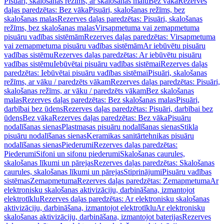
Pisuāri, skalošanas režīms, ar skalošanas malu
Bez vāka
Rezerves
daļas paredzētas: Bez vāka
Pisuāri, skalošanas režīms, bez
skalošanas malas
Rezerves daļas paredzētas: Pisuāri, skalošanas
režīms, bez skalošanas malas
Virsapmetuma vai zemapmetuma
pisuāru vadības sistēmām
Rezerves daļas paredzētas: Virsapmetuma
vai zemapmetuma pisuāru vadības sistēmām
Ar iebūvētu pisuāru
vadības sistēmu
Rezerves daļas paredzētas: Ar iebūvētu pisuāru
vadības sistēmu
Iebūvētai pisuāru vadības sistēmai
Rezerves daļas
paredzētas: Iebūvētai pisuāru vadības sistēmai
Pisuāri, skalošanas
režīms, ar vāku / paredzēts vākam
Rezerves daļas paredzētas: Pisuāri,
skalošanas režīms, ar vāku / paredzēts vākam
Bez skalošanas
malas
Rezerves daļas paredzētas: Bez skalošanas malas
Pisuāri,
darbībai bez ūdens
Rezerves daļas paredzētas: Pisuāri, darbībai bez
ūdens
Bez vāka
Rezerves daļas paredzētas: Bez vāka
Pisuāru
nodalīšanas sienas
Plastmasas pisuāru nodalīšanas sienas
Stikla
pisuāru nodalīšanas sienas
Keramikas sanitārtehnikas pisuāru
nodalīšanas sienas
Piederumi
Rezerves daļas paredzētas:
Piederumi
Sifoni un sifonu piederumi
Skalošanas caurules,
skalošanas līkumi un pārejas
Rezerves daļas paredzētas: Skalošanas
caurules, skalošanas līkumi un pārejas
Stiprinājumi
Pisuāru vadības
sistēmas
Zemapmetuma
Rezerves daļas paredzētas: Zemapmetuma
Ar
elektronisku skalošanas aktivizāciju, darbināšana, izmantojot
elektrotīklu
Rezerves daļas paredzētas: Ar elektronisku skalošanas
aktivizāciju, darbināšana, izmantojot elektrotīklu
Ar elektronisku
skalošanas aktivizāciju, darbināšana, izmantojot baterijas
Rezerves