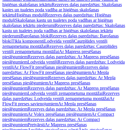
higiēnas skalošanas iekārtu
Rezerves daļas paredzētas: Skalošanas
kastes un tualetes poda vadība ar higiēnas skalošanas
iekārtu
Higiēnas moduļi
Rezerves daļas paredzētas: Higiēnas
moduļi
Skalošanas kastu un tualetes poda vadības ar higiēnas
skalošanas iekārtu piederumi
Rezerves daļas paredzētas: Skalošanas
kastu un tualetes poda vadības ar higiēnas skalošanas iekārtu
piederumi
Barošanas bloki
Rezerves daļas paredzētas: Barošanas
bloki
Tīkla komponenti
Lodveida ventiļi
Caurplūdes ventiļi
zemapmetuma montāžai
Rezerves daļas paredzētas: Caurplūdes
ventiļi zemapmetuma montāžai
Ar Mapress presēšanas
pieslēgumiem
Rezerves daļas paredzētas: Ar Mapress presēšanas
pieslēgumiem
Lodveida ventiļi
Rezerves daļas paredzētas: Lodveida
ventiļi
Ar FlowFit presēšanas pieslēgumiem
Rezerves daļas
paredzētas: Ar FlowFit presēšanas pieslēgumiem
Ar Mepla
presēšanas pieslēgumiem
Rezerves daļas paredzētas: Ar Mepla
presēšanas pieslēgumiem
Ar Mapress presēšanas
pieslēgumiem
Rezerves daļas paredzētas: Ar Mapress presēšanas
pieslēgumiem
Lodveida ventiļi zemapmetuma montāžai
Rezerves
daļas paredzētas: Lodveida ventiļi zemapmetuma montāžai
Ar
FlowFit preses savienojumiem
Ar Mepla presēšanas
pieslēgumiem
Rezerves daļas paredzētas: Ar Mepla presēšanas
pieslēgumiem
Ar Volex presēšanas pieslēgumiem
Ar Compact
pieslēgumiem
Rezerves daļas paredzētas: Ar Compact
pieslēgumiem
Pretvārsti
Ar Mapress presēšanas
pieslēgumiem
Apsildes atgaisošanas vārsti
Ātrās atgaisošanas