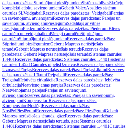
daļas paredzētas: Stiprinājumi pieslēgumiem
Sistēmas blīves
Skrūvju
komplekti atloku savienojumiem
Geberit Volex
Apsildes sistēmu
caurules SL
Veidgabali
Rezerves daļas paredzētas: Veidgabali
Pārejas
un savienojumi, atvienojami
Rezerves daļas paredzētas: Pārejas un
savienojumi, atvienojami
Pieslēgumi
Sadalītājs ar vītnes
pieslēgumu
Piederumi
Rezerves daļas paredzētas: Piederumi
Blīves
caurulēm un veidgabaliem
Pārsegi caurulēm
Stiprinājumi
caurulēm
Stiprinājumi pieslēgumiem
Rezerves daļas paredzētas:
Stiprinājumi pieslēgumiem
Geberit Mapress nerūsējošais
tērauds
Geberit Mapress nerūsējošais tērauds
Rezerves daļas
paredzētas: Geberit Mapress nerūsējošais tērauds
Sistēmas caurules
1.4401
Rezerves daļas paredzētas: Sistēmas caurules 1.4401
Sistēmas
caurules 1.4521
Caurules nipelis
Uzmavas
Rezerves daļas paredzētas:
Uzmavas
Pārejas
Rezerves daļas paredzētas: Pārejas
Līkumi
Rezerves
daļas paredzētas: Līkumi
Trejgabali
Rezerves daļas paredzētas:
Trejgabali
Iebūvēta cirkulācija
Rezerves daļas paredzētas: Iebūvēta
cirkulācija
Neatvienojamas pārejas
Rezerves daļas paredzētas:
Neatvienojamas pārejas
Pārejas un savienojumi,
atvienojami
Rezerves daļas paredzētas: Pārejas un savienojumi,
atvienojami
Kompensatori
Rezerves daļas paredzētas:
Kompensatori
Noslēgi
Rezerves daļas paredzētas:
Noslēgi
Pieslēgumi
Rezerves daļas paredzētas: Pieslēgumi
Geberit
Mapress nerūsējošais tērauds, gāze
Rezerves daļas paredzētas:
Geberit Mapress nerūsējošais tērauds, gāze
Sistēmas caurules
1.4401
Rezerves daļas paredzētas: Sistēmas caurules 1.4401
Caurules