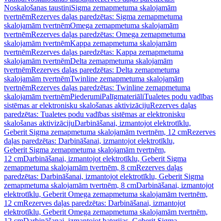
Noskalošanas taustiņi
Sigma zemapmetuma skalojamām
tvertnēm
Rezerves daļas paredzētas: Sigma zemapmetuma
skalojamām tvertnēm
Omega zemapmetuma skalojamām
tvertnēm
Rezerves daļas paredzētas: Omega zemapmetuma
skalojamām tvertnēm
Kappa zemapmetuma skalojamām
tvertnēm
Rezerves daļas paredzētas: Kappa zemapmetuma
skalojamām tvertnēm
Delta zemapmetuma skalojamām
tvertnēm
Rezerves daļas paredzētas: Delta zemapmetuma
skalojamām tvertnēm
Twinline zemapmetuma skalojamām
tvertnēm
Rezerves daļas paredzētas: Twinline zemapmetuma
skalojamām tvertnēm
Piederumi
Palīgmateriāli
Tualetes podu vadības
sistēmas ar elektronisku skalošanas aktivizāciju
Rezerves daļas
paredzētas: Tualetes podu vadības sistēmas ar elektronisku
skalošanas aktivizāciju
Darbināšanai, izmantojot elektrotīklu,
Geberit Sigma zemapmetuma skalojamām tvertnēm, 12 cm
Rezerves
daļas paredzētas: Darbināšanai, izmantojot elektrotīklu,
Geberit Sigma zemapmetuma skalojamām tvertnēm,
12 cm
Darbināšanai, izmantojot elektrotīklu, Geberit Sigma
zemapmetuma skalojamām tvertnēm, 8 cm
Rezerves daļas
paredzētas: Darbināšanai, izmantojot elektrotīklu, Geberit Sigma
zemapmetuma skalojamām tvertnēm, 8 cm
Darbināšanai, izmantojot
elektrotīklu, Geberit Omega zemapmetuma skalojamām tvertnēm,
12 cm
Rezerves daļas paredzētas: Darbināšanai, izmantojot
elektrotīklu, Geberit Omega zemapmetuma skalojamām tvertnēm,
12 cm
Darbināšanai, izmantojot baterijas, Geberit Sigma