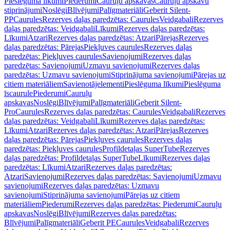
Pieslēguma līkumi
Piederumi
Cauruļu apskavas
Cauruļu apskavu
stiprinājumi
Noslēgi
Blīvējumi
Palīgmateriāli
Geberit Silent-
PP
Caurules
Rezerves daļas paredzētas: Caurules
Veidgabali
Rezerves
daļas paredzētas: Veidgabali
Līkumi
Rezerves daļas paredzētas:
Līkumi
Atzari
Rezerves daļas paredzētas: Atzari
Pārejas
Rezerves
daļas paredzētas: Pārejas
Piekļuves caurules
Rezerves daļas
paredzētas: Piekļuves caurules
Savienojumi
Rezerves daļas
paredzētas: Savienojumi
Uzmavu savienojumi
Rezerves daļas
paredzētas: Uzmavu savienojumi
Stiprinājuma savienojumi
Pārejas uz
citiem materiāliem
Savienotājelementi
Pieslēguma līkumi
Pieslēguma
īscaurule
Piederumi
Cauruļu
apskavas
Noslēgi
Blīvējumi
Palīgmateriāli
Geberit Silent-
Pro
Caurules
Rezerves daļas paredzētas: Caurules
Veidgabali
Rezerves
daļas paredzētas: Veidgabali
Līkumi
Rezerves daļas paredzētas:
Līkumi
Atzari
Rezerves daļas paredzētas: Atzari
Pārejas
Rezerves
daļas paredzētas: Pārejas
Piekļuves caurules
Rezerves daļas
paredzētas: Piekļuves caurules
Profildetaļas SuperTube
Rezerves
daļas paredzētas: Profildetaļas SuperTube
Līkumi
Rezerves daļas
paredzētas: Līkumi
Atzari
Rezerves daļas paredzētas:
Atzari
Savienojumi
Rezerves daļas paredzētas: Savienojumi
Uzmavu
savienojumi
Rezerves daļas paredzētas: Uzmavu
savienojumi
Stiprinājuma savienojumi
Pārejas uz citiem
materiāliem
Piederumi
Rezerves daļas paredzētas: Piederumi
Cauruļu
apskavas
Noslēgi
Blīvējumi
Rezerves daļas paredzētas:
Blīvējumi
Palīgmateriāli
Geberit PE
Caurules
Veidgabali
Rezerves