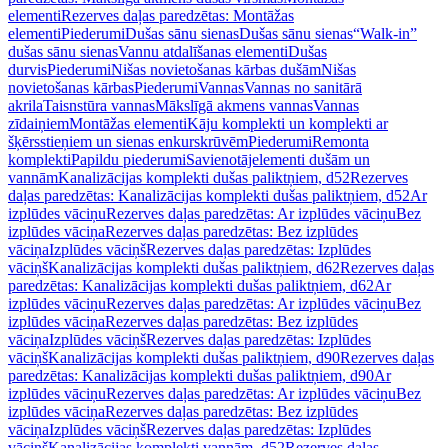
elementi
Rezerves daļas paredzētas: Montāžas
elementi
Piederumi
Dušas sānu sienas
Dušas sānu sienas
“Walk-in”
dušas sānu sienas
Vannu atdalīšanas elementi
Dušas
durvis
Piederumi
Nišas novietošanas kārbas dušām
Nišas
novietošanas kārbas
Piederumi
Vannas
Vannas no sanitārā
akrila
Taisnstūra vannas
Mākslīgā akmens vannas
Vannas
zīdaiņiem
Montāžas elementi
Kāju komplekti un komplekti ar
šķērsstieņiem un sienas enkurskrūvēm
Piederumi
Remonta
komplekti
Papildu piederumi
Savienotājelementi dušām un
vannām
Kanalizācijas komplekti dušas paliktņiem, d52
Rezerves
daļas paredzētas: Kanalizācijas komplekti dušas paliktņiem, d52
Ar
izplūdes vāciņu
Rezerves daļas paredzētas: Ar izplūdes vāciņu
Bez
izplūdes vāciņa
Rezerves daļas paredzētas: Bez izplūdes
vāciņa
Izplūdes vāciņš
Rezerves daļas paredzētas: Izplūdes
vāciņš
Kanalizācijas komplekti dušas paliktņiem, d62
Rezerves daļas
paredzētas: Kanalizācijas komplekti dušas paliktņiem, d62
Ar
izplūdes vāciņu
Rezerves daļas paredzētas: Ar izplūdes vāciņu
Bez
izplūdes vāciņa
Rezerves daļas paredzētas: Bez izplūdes
vāciņa
Izplūdes vāciņš
Rezerves daļas paredzētas: Izplūdes
vāciņš
Kanalizācijas komplekti dušas paliktņiem, d90
Rezerves daļas
paredzētas: Kanalizācijas komplekti dušas paliktņiem, d90
Ar
izplūdes vāciņu
Rezerves daļas paredzētas: Ar izplūdes vāciņu
Bez
izplūdes vāciņa
Rezerves daļas paredzētas: Bez izplūdes
vāciņa
Izplūdes vāciņš
Rezerves daļas paredzētas: Izplūdes
vāciņš
Kanalizācijas komplekti vannām, d52
Rezerves daļas