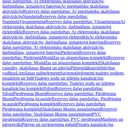
daļas paredzētas: Ar elektronisku skalošanas aktivizāciju,
darbināšana, izmantojot baterijas
Ar pneimatisku skalošanas
aktivizāciju
Rezerves daļas paredzētas: Ar pneimatisku skalošanas
aktivizāciju
Standarta
Rezerves daļas paredzētas:
Standarta
Virsapmetuma
Rezerves daļas paredzētas: Virsapmetuma
Ar
elektronisku skalošanas aktivizāciju, darbināšana, izmantojot
elektrotīklu
Rezerves daļas paredzētas: Ar elektronisku skalošanas
aktivizāciju, darbināšana, izmantojot elektrotīklu
Ar elektronisku
skalošanas aktivizāciju, darbināšana, izmantojot baterijas
Rezerves
daļas paredzētas: Ar elektronisku skalošanas aktivizāciju,
darbināšana, izmantojot baterijas
Piederumi
Rezerves daļas
paredzētas: Piederumi
Montāžas un atjaunošanas komplekti
Rezerves
daļas paredzētas: Montāžas un atjaunošanas komplekti
Skalošanas
caurules, skalošanas līkumi un pārejas
Pārsegplāksnes
Iebūvētas
vadības
Lietošanas palīgelementi
Savienotājelementi tualetes podiem,
pisuāriem un bidē
Tualetes podu un izlietņu kanalizācijas
komplekti
Rezerves daļas paredzētas: Tualetes podu un izlietņu
kanalizācijas komplekti
Sifoni
Rezerves daļas paredzētas:
Sifoni
Pieslēguma līkumi
Rezerves daļas paredzētas: Pieslēguma
līkumi
Pieslēguma īscaurule
Rezerves daļas paredzētas: Pieslēguma
īscaurule
Pieslēguma komplekti
Rezerves daļas paredzētas:
Pieslēguma komplekti
Skalošanas līkumu pagarinājumi
Rezerves
daļas paredzētas: Skalošanas līkumu pagarinājumi
PVC
pieslēgumi
Rezerves daļas paredzētas: PVC pieslēgumi
Manšetes un
pārsegvāki
Pārejas un savienojuma gabali
Pisuāru kanalizācijas