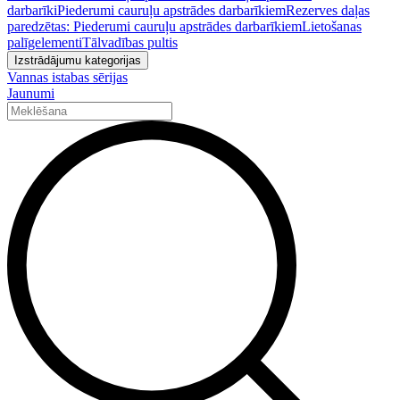
darbarīki
Piederumi cauruļu apstrādes darbarīkiem
Rezerves daļas
paredzētas: Piederumi cauruļu apstrādes darbarīkiem
Lietošanas
palīgelementi
Tālvadības pultis
Izstrādājumu kategorijas
Vannas istabas sērijas
Jaunumi