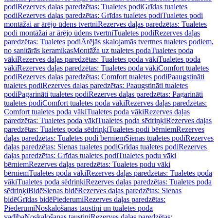
podi
Rezerves daļas paredzētas: Tualetes podi
Grīdas tualetes
podi
Rezerves daļas paredzētas: Grīdas tualetes podi
Tualetes podi
montāžai ar ārējo ūdens tvertni
Rezerves daļas paredzētas: Tualetes
podi montāžai ar ārējo ūdens tvertni
Tualetes podi
Rezerves daļas
paredzētas: Tualetes podi
Ārējās skalojamās tvertnes tualetes podiem,
no sanitārās keramikas
Montāža uz tualetes poda
Tualetes poda
vāki
Rezerves daļas paredzētas: Tualetes poda vāki
Tualetes poda
vāki
Rezerves daļas paredzētas: Tualetes poda vāki
Comfort tualetes
podi
Rezerves daļas paredzētas: Comfort tualetes podi
Paaugstināti
tualetes podi
Rezerves daļas paredzētas: Paaugstināti tualetes
podi
Pagarināti tualetes podi
Rezerves daļas paredzētas: Pagarināti
tualetes podi
Comfort tualetes poda vāki
Rezerves daļas paredzētas:
Comfort tualetes poda vāki
Tualetes poda vāki
Rezerves daļas
paredzētas: Tualetes poda vāki
Tualetes poda sēdriņķi
Rezerves daļas
paredzētas: Tualetes poda sēdriņķi
Tualetes podi bērniem
Rezerves
daļas paredzētas: Tualetes podi bērniem
Sienas tualetes podi
Rezerves
daļas paredzētas: Sienas tualetes podi
Grīdas tualetes podi
Rezerves
daļas paredzētas: Grīdas tualetes podi
Tualetes podu vāki
bērniem
Rezerves daļas paredzētas: Tualetes podu vāki
bērniem
Tualetes poda vāki
Rezerves daļas paredzētas: Tualetes poda
vāki
Tualetes poda sēdriņķi
Rezerves daļas paredzētas: Tualetes poda
sēdriņķi
Bidē
Sienas bidē
Rezerves daļas paredzētas: Sienas
bidē
Grīdas bidē
Piederumi
Rezerves daļas paredzētas:
Piederumi
Noskalošanas taustiņi un tualetes poda
vadība
Noskalošanas taustiņi
Rezerves daļas paredzētas: