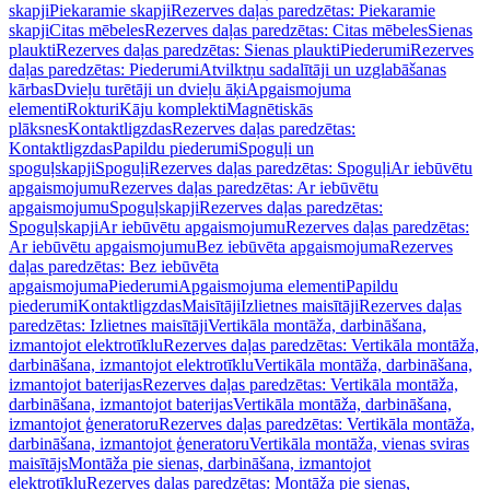
skapji
Piekaramie skapji
Rezerves daļas paredzētas: Piekaramie
skapji
Citas mēbeles
Rezerves daļas paredzētas: Citas mēbeles
Sienas
plaukti
Rezerves daļas paredzētas: Sienas plaukti
Piederumi
Rezerves
daļas paredzētas: Piederumi
Atvilktņu sadalītāji un uzglabāšanas
kārbas
Dvieļu turētāji un dvieļu āķi
Apgaismojuma
elementi
Rokturi
Kāju komplekti
Magnētiskās
plāksnes
Kontaktligzdas
Rezerves daļas paredzētas:
Kontaktligzdas
Papildu piederumi
Spoguļi un
spoguļskapji
Spoguļi
Rezerves daļas paredzētas: Spoguļi
Ar iebūvētu
apgaismojumu
Rezerves daļas paredzētas: Ar iebūvētu
apgaismojumu
Spoguļskapji
Rezerves daļas paredzētas:
Spoguļskapji
Ar iebūvētu apgaismojumu
Rezerves daļas paredzētas:
Ar iebūvētu apgaismojumu
Bez iebūvēta apgaismojuma
Rezerves
daļas paredzētas: Bez iebūvēta
apgaismojuma
Piederumi
Apgaismojuma elementi
Papildu
piederumi
Kontaktligzdas
Maisītāji
Izlietnes maisītāji
Rezerves daļas
paredzētas: Izlietnes maisītāji
Vertikāla montāža, darbināšana,
izmantojot elektrotīklu
Rezerves daļas paredzētas: Vertikāla montāža,
darbināšana, izmantojot elektrotīklu
Vertikāla montāža, darbināšana,
izmantojot baterijas
Rezerves daļas paredzētas: Vertikāla montāža,
darbināšana, izmantojot baterijas
Vertikāla montāža, darbināšana,
izmantojot ģeneratoru
Rezerves daļas paredzētas: Vertikāla montāža,
darbināšana, izmantojot ģeneratoru
Vertikāla montāža, vienas sviras
maisītājs
Montāža pie sienas, darbināšana, izmantojot
elektrotīklu
Rezerves daļas paredzētas: Montāža pie sienas,