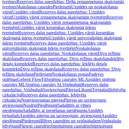
tvertnes
Rezerves daļas paredzētas: Delta zemapmetuma skalojamās
tvertnes
Skalošanas caurules
Piederumi
Uzpildes un noskalošanas
vārsti
Uzpildes vārsti
Rezerves daļas paredzētas: Uzpildes
vārsti
Uzpildes vārsti zemapmetuma skalojamām tvertnēm
Rezerves
daļas paredzētas: Uzpildes vārsti zemapmetuma skalojamām
tvertnēm
Uzpildes vārsti keramikas skalojamā ūdens
tvertnēm
Rezerves daļas paredzētas: Uzpildes vārsti keramikas
skalojamā ūdens tvertnēm
Uzpildes vārsti universālajām skalojamā
ūdens tvertnēm
Rezerves daļas paredzētas: Uzpildes vārsti
universālajām skalojamā ūdens tvertnēm
Noskalošanas
vārsti
Rezerves daļas paredzētas: Noskalošanas vārsti
Divu režīmu
skalošana
Rezerves daļas paredzētas: Divu režīmu skalošana
Iekšējo
detaļu komplekti
Rezerves daļas paredzētas: Iekšējo detaļu
komplekti
Divu režīmu skalošana
Rezerves daļas paredzētas: Divu
režīmu skalošana
Piederumi
Noskalošanas pogas
Padeves
sistēmas
Geberit FlowFit
Sistēmu caurules ML
Apsildes sistēmu
caurules ML
Sistēmu caurules SL
Veidgabali
Rezerves daļas
paredzētas: Veidgabali
Savienojumi
Pārejas
Līkumi
Trejgabali
Iebūvēta
cirkulācija
Rezerves daļas paredzētas: Iebūvēta
cirkulācija
Neatvienojamas pārejas
Pārejas un savienojumi,
atvienojami
Noslēgi
Pieslēgumi
Sadalītājs ar vītnes
pieslēgumu
Sadalītājs ar presēšanas pieslēgumu
Apsildes
trejgabals
Apsildes pārejas un savienojumi, atvienojami
Apsildes
pieslēgumi
Piederumi
Blīves caurulēm un veidgabaliem
Veidgabalu
blīvējumi
Pārsegi caurulēm
Stiprinājumi caurulēm
Stiprinājumi