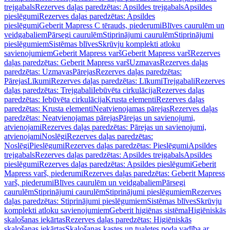
trejgabals
Rezerves daļas paredzētas: Apsildes trejgabals
Apsildes
pieslēgumi
Rezerves daļas paredzētas: Apsildes
pieslēgumi
Geberit Mapress C tērauds, piederumi
Blīves caurulēm un
veidgabaliem
Pārsegi caurulēm
Stiprinājumi caurulēm
Stiprinājumi
pieslēgumiem
Sistēmas blīves
Skrūvju komplekti atloku
savienojumiem
Geberit Mapress varš
Geberit Mapress varš
Rezerves
daļas paredzētas: Geberit Mapress varš
Uzmavas
Rezerves daļas
paredzētas: Uzmavas
Pārejas
Rezerves daļas paredzētas:
Pārejas
Līkumi
Rezerves daļas paredzētas: Līkumi
Trejgabali
Rezerves
daļas paredzētas: Trejgabali
Iebūvēta cirkulācija
Rezerves daļas
paredzētas: Iebūvēta cirkulācija
Krusta elementi
Rezerves daļas
paredzētas: Krusta elementi
Neatvienojamas pārejas
Rezerves daļas
paredzētas: Neatvienojamas pārejas
Pārejas un savienojumi,
atvienojami
Rezerves daļas paredzētas: Pārejas un savienojumi,
atvienojami
Noslēgi
Rezerves daļas paredzētas:
Noslēgi
Pieslēgumi
Rezerves daļas paredzētas: Pieslēgumi
Apsildes
trejgabals
Rezerves daļas paredzētas: Apsildes trejgabals
Apsildes
pieslēgumi
Rezerves daļas paredzētas: Apsildes pieslēgumi
Geberit
Mapress varš, piederumi
Rezerves daļas paredzētas: Geberit Mapress
varš, piederumi
Blīves caurulēm un veidgabaliem
Pārsegi
caurulēm
Stiprinājumi caurulēm
Stiprinājumi pieslēgumiem
Rezerves
daļas paredzētas: Stiprinājumi pieslēgumiem
Sistēmas blīves
Skrūvju
komplekti atloku savienojumiem
Geberit higiēnas sistēma
Higiēniskās
skalošanas iekārtas
Rezerves daļas paredzētas: Higiēniskās
skalošanas iekārtas
Skalošanas kastes un tualetes poda vadība ar