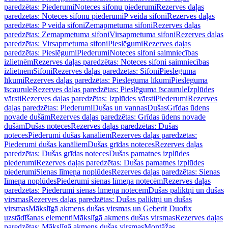
paredzētas: Piederumi
Noteces sifonu piederumi
Rezerves daļas
paredzētas: Noteces sifonu piederumi
P veida sifoni
Rezerves daļas
paredzētas: P veida sifoni
Zemapmetuma sifoni
Rezerves daļas
paredzētas: Zemapmetuma sifoni
Virsapmetuma sifoni
Rezerves daļas
paredzētas: Virsapmetuma sifoni
Pieslēgumi
Rezerves daļas
paredzētas: Pieslēgumi
Piederumi
Noteces sifoni saimniecības
izlietnēm
Rezerves daļas paredzētas: Noteces sifoni saimniecības
izlietnēm
Sifoni
Rezerves daļas paredzētas: Sifoni
Pieslēguma
līkumi
Rezerves daļas paredzētas: Pieslēguma līkumi
Pieslēguma
īscaurule
Rezerves daļas paredzētas: Pieslēguma īscaurule
Izplūdes
vārsti
Rezerves daļas paredzētas: Izplūdes vārsti
Piederumi
Rezerves
daļas paredzētas: Piederumi
Dušas un vannas
Dušas
Grīdas ūdens
novade dušām
Rezerves daļas paredzētas: Grīdas ūdens novade
dušām
Dušas noteces
Rezerves daļas paredzētas: Dušas
noteces
Piederumi dušas kanāliem
Rezerves daļas paredzētas:
Piederumi dušas kanāliem
Dušas grīdas noteces
Rezerves daļas
paredzētas: Dušas grīdas noteces
Dušas pamatnes izplūdes
piederumi
Rezerves daļas paredzētas: Dušas pamatnes izplūdes
piederumi
Sienas līmeņa noplūdes
Rezerves daļas paredzētas: Sienas
līmeņa noplūdes
Piederumi sienas līmeņa notecēm
Rezerves daļas
paredzētas: Piederumi sienas līmeņa notecēm
Dušas paliktņi un dušas
virsmas
Rezerves daļas paredzētas: Dušas paliktņi un dušas
virsmas
Mākslīgā akmens dušas virsmas un Geberit Duofix
uzstādīšanas elementi
Mākslīgā akmens dušas virsmas
Rezerves daļas
paredzētas: Mākslīgā akmens dušas virsmas
Montāžas