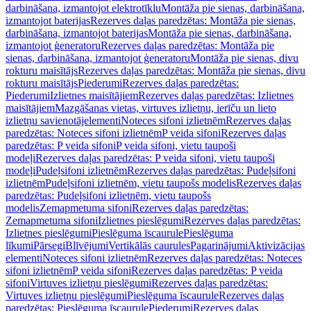
darbināšana, izmantojot elektrotīklu
Montāža pie sienas, darbināšana,
izmantojot baterijas
Rezerves daļas paredzētas: Montāža pie sienas,
darbināšana, izmantojot baterijas
Montāža pie sienas, darbināšana,
izmantojot ģeneratoru
Rezerves daļas paredzētas: Montāža pie
sienas, darbināšana, izmantojot ģeneratoru
Montāža pie sienas, divu
rokturu maisītājs
Rezerves daļas paredzētas: Montāža pie sienas, divu
rokturu maisītājs
Piederumi
Rezerves daļas paredzētas:
Piederumi
Izlietnes maisītājiem
Rezerves daļas paredzētas: Izlietnes
maisītājiem
Mazgāšanas vietas, virtuves izlietņu, ierīču un lieto
izlietņu savienotājelementi
Noteces sifoni izlietnēm
Rezerves daļas
paredzētas: Noteces sifoni izlietnēm
P veida sifoni
Rezerves daļas
paredzētas: P veida sifoni
P veida sifoni, vietu taupoši
modeļi
Rezerves daļas paredzētas: P veida sifoni, vietu taupoši
modeļi
Pudeļsifoni izlietnēm
Rezerves daļas paredzētas: Pudeļsifoni
izlietnēm
Pudeļsifoni izlietnēm, vietu taupošs modelis
Rezerves daļas
paredzētas: Pudeļsifoni izlietnēm, vietu taupošs
modelis
Zemapmetuma sifoni
Rezerves daļas paredzētas:
Zemapmetuma sifoni
Izlietnes pieslēgumi
Rezerves daļas paredzētas:
Izlietnes pieslēgumi
Pieslēguma īscaurule
Pieslēguma
līkumi
Pārsegi
Blīvējumi
Vertikālās caurules
Pagarinājumi
Aktivizācijas
elementi
Noteces sifoni izlietnēm
Rezerves daļas paredzētas: Noteces
sifoni izlietnēm
P veida sifoni
Rezerves daļas paredzētas: P veida
sifoni
Virtuves izlietņu pieslēgumi
Rezerves daļas paredzētas:
Virtuves izlietņu pieslēgumi
Pieslēguma īscaurule
Rezerves daļas
paredzētas: Pieslēguma īscaurule
Piederumi
Rezerves daļas