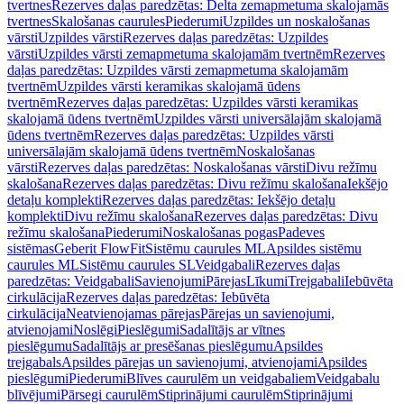
tvertnes
Rezerves daļas paredzētas: Delta zemapmetuma skalojamās
tvertnes
Skalošanas caurules
Piederumi
Uzpildes un noskalošanas
vārsti
Uzpildes vārsti
Rezerves daļas paredzētas: Uzpildes
vārsti
Uzpildes vārsti zemapmetuma skalojamām tvertnēm
Rezerves
daļas paredzētas: Uzpildes vārsti zemapmetuma skalojamām
tvertnēm
Uzpildes vārsti keramikas skalojamā ūdens
tvertnēm
Rezerves daļas paredzētas: Uzpildes vārsti keramikas
skalojamā ūdens tvertnēm
Uzpildes vārsti universālajām skalojamā
ūdens tvertnēm
Rezerves daļas paredzētas: Uzpildes vārsti
universālajām skalojamā ūdens tvertnēm
Noskalošanas
vārsti
Rezerves daļas paredzētas: Noskalošanas vārsti
Divu režīmu
skalošana
Rezerves daļas paredzētas: Divu režīmu skalošana
Iekšējo
detaļu komplekti
Rezerves daļas paredzētas: Iekšējo detaļu
komplekti
Divu režīmu skalošana
Rezerves daļas paredzētas: Divu
režīmu skalošana
Piederumi
Noskalošanas pogas
Padeves
sistēmas
Geberit FlowFit
Sistēmu caurules ML
Apsildes sistēmu
caurules ML
Sistēmu caurules SL
Veidgabali
Rezerves daļas
paredzētas: Veidgabali
Savienojumi
Pārejas
Līkumi
Trejgabali
Iebūvēta
cirkulācija
Rezerves daļas paredzētas: Iebūvēta
cirkulācija
Neatvienojamas pārejas
Pārejas un savienojumi,
atvienojami
Noslēgi
Pieslēgumi
Sadalītājs ar vītnes
pieslēgumu
Sadalītājs ar presēšanas pieslēgumu
Apsildes
trejgabals
Apsildes pārejas un savienojumi, atvienojami
Apsildes
pieslēgumi
Piederumi
Blīves caurulēm un veidgabaliem
Veidgabalu
blīvējumi
Pārsegi caurulēm
Stiprinājumi caurulēm
Stiprinājumi