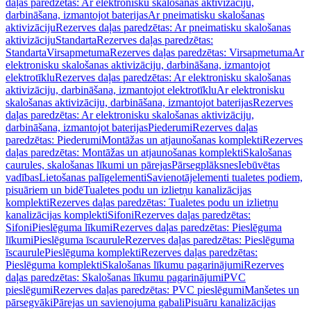
daļas paredzētas: Ar elektronisku skalošanas aktivizāciju,
darbināšana, izmantojot baterijas
Ar pneimatisku skalošanas
aktivizāciju
Rezerves daļas paredzētas: Ar pneimatisku skalošanas
aktivizāciju
Standarta
Rezerves daļas paredzētas:
Standarta
Virsapmetuma
Rezerves daļas paredzētas: Virsapmetuma
Ar
elektronisku skalošanas aktivizāciju, darbināšana, izmantojot
elektrotīklu
Rezerves daļas paredzētas: Ar elektronisku skalošanas
aktivizāciju, darbināšana, izmantojot elektrotīklu
Ar elektronisku
skalošanas aktivizāciju, darbināšana, izmantojot baterijas
Rezerves
daļas paredzētas: Ar elektronisku skalošanas aktivizāciju,
darbināšana, izmantojot baterijas
Piederumi
Rezerves daļas
paredzētas: Piederumi
Montāžas un atjaunošanas komplekti
Rezerves
daļas paredzētas: Montāžas un atjaunošanas komplekti
Skalošanas
caurules, skalošanas līkumi un pārejas
Pārsegplāksnes
Iebūvētas
vadības
Lietošanas palīgelementi
Savienotājelementi tualetes podiem,
pisuāriem un bidē
Tualetes podu un izlietņu kanalizācijas
komplekti
Rezerves daļas paredzētas: Tualetes podu un izlietņu
kanalizācijas komplekti
Sifoni
Rezerves daļas paredzētas:
Sifoni
Pieslēguma līkumi
Rezerves daļas paredzētas: Pieslēguma
līkumi
Pieslēguma īscaurule
Rezerves daļas paredzētas: Pieslēguma
īscaurule
Pieslēguma komplekti
Rezerves daļas paredzētas:
Pieslēguma komplekti
Skalošanas līkumu pagarinājumi
Rezerves
daļas paredzētas: Skalošanas līkumu pagarinājumi
PVC
pieslēgumi
Rezerves daļas paredzētas: PVC pieslēgumi
Manšetes un
pārsegvāki
Pārejas un savienojuma gabali
Pisuāru kanalizācijas