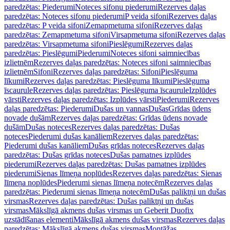
paredzētas: Piederumi
Noteces sifonu piederumi
Rezerves daļas
paredzētas: Noteces sifonu piederumi
P veida sifoni
Rezerves daļas
paredzētas: P veida sifoni
Zemapmetuma sifoni
Rezerves daļas
paredzētas: Zemapmetuma sifoni
Virsapmetuma sifoni
Rezerves daļas
paredzētas: Virsapmetuma sifoni
Pieslēgumi
Rezerves daļas
paredzētas: Pieslēgumi
Piederumi
Noteces sifoni saimniecības
izlietnēm
Rezerves daļas paredzētas: Noteces sifoni saimniecības
izlietnēm
Sifoni
Rezerves daļas paredzētas: Sifoni
Pieslēguma
līkumi
Rezerves daļas paredzētas: Pieslēguma līkumi
Pieslēguma
īscaurule
Rezerves daļas paredzētas: Pieslēguma īscaurule
Izplūdes
vārsti
Rezerves daļas paredzētas: Izplūdes vārsti
Piederumi
Rezerves
daļas paredzētas: Piederumi
Dušas un vannas
Dušas
Grīdas ūdens
novade dušām
Rezerves daļas paredzētas: Grīdas ūdens novade
dušām
Dušas noteces
Rezerves daļas paredzētas: Dušas
noteces
Piederumi dušas kanāliem
Rezerves daļas paredzētas:
Piederumi dušas kanāliem
Dušas grīdas noteces
Rezerves daļas
paredzētas: Dušas grīdas noteces
Dušas pamatnes izplūdes
piederumi
Rezerves daļas paredzētas: Dušas pamatnes izplūdes
piederumi
Sienas līmeņa noplūdes
Rezerves daļas paredzētas: Sienas
līmeņa noplūdes
Piederumi sienas līmeņa notecēm
Rezerves daļas
paredzētas: Piederumi sienas līmeņa notecēm
Dušas paliktņi un dušas
virsmas
Rezerves daļas paredzētas: Dušas paliktņi un dušas
virsmas
Mākslīgā akmens dušas virsmas un Geberit Duofix
uzstādīšanas elementi
Mākslīgā akmens dušas virsmas
Rezerves daļas
paredzētas: Mākslīgā akmens dušas virsmas
Montāžas