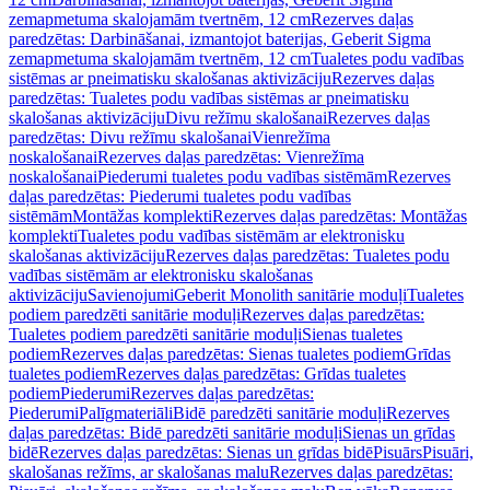
zemapmetuma skalojamām tvertnēm, 12 cm
Rezerves daļas
paredzētas: Darbināšanai, izmantojot baterijas, Geberit Sigma
zemapmetuma skalojamām tvertnēm, 12 cm
Tualetes podu vadības
sistēmas ar pneimatisku skalošanas aktivizāciju
Rezerves daļas
paredzētas: Tualetes podu vadības sistēmas ar pneimatisku
skalošanas aktivizāciju
Divu režīmu skalošanai
Rezerves daļas
paredzētas: Divu režīmu skalošanai
Vienrežīma
noskalošanai
Rezerves daļas paredzētas: Vienrežīma
noskalošanai
Piederumi tualetes podu vadības sistēmām
Rezerves
daļas paredzētas: Piederumi tualetes podu vadības
sistēmām
Montāžas komplekti
Rezerves daļas paredzētas: Montāžas
komplekti
Tualetes podu vadības sistēmām ar elektronisku
skalošanas aktivizāciju
Rezerves daļas paredzētas: Tualetes podu
vadības sistēmām ar elektronisku skalošanas
aktivizāciju
Savienojumi
Geberit Monolith sanitārie moduļi
Tualetes
podiem paredzēti sanitārie moduļi
Rezerves daļas paredzētas:
Tualetes podiem paredzēti sanitārie moduļi
Sienas tualetes
podiem
Rezerves daļas paredzētas: Sienas tualetes podiem
Grīdas
tualetes podiem
Rezerves daļas paredzētas: Grīdas tualetes
podiem
Piederumi
Rezerves daļas paredzētas:
Piederumi
Palīgmateriāli
Bidē paredzēti sanitārie moduļi
Rezerves
daļas paredzētas: Bidē paredzēti sanitārie moduļi
Sienas un grīdas
bidē
Rezerves daļas paredzētas: Sienas un grīdas bidē
Pisuārs
Pisuāri,
skalošanas režīms, ar skalošanas malu
Rezerves daļas paredzētas: