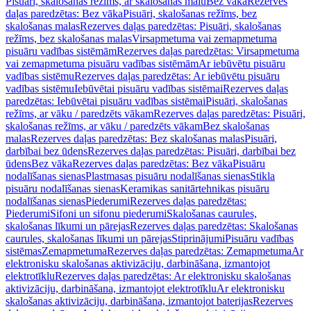
Pisuāri, skalošanas režīms, ar skalošanas malu
Bez vāka
Rezerves
daļas paredzētas: Bez vāka
Pisuāri, skalošanas režīms, bez
skalošanas malas
Rezerves daļas paredzētas: Pisuāri, skalošanas
režīms, bez skalošanas malas
Virsapmetuma vai zemapmetuma
pisuāru vadības sistēmām
Rezerves daļas paredzētas: Virsapmetuma
vai zemapmetuma pisuāru vadības sistēmām
Ar iebūvētu pisuāru
vadības sistēmu
Rezerves daļas paredzētas: Ar iebūvētu pisuāru
vadības sistēmu
Iebūvētai pisuāru vadības sistēmai
Rezerves daļas
paredzētas: Iebūvētai pisuāru vadības sistēmai
Pisuāri, skalošanas
režīms, ar vāku / paredzēts vākam
Rezerves daļas paredzētas: Pisuāri,
skalošanas režīms, ar vāku / paredzēts vākam
Bez skalošanas
malas
Rezerves daļas paredzētas: Bez skalošanas malas
Pisuāri,
darbībai bez ūdens
Rezerves daļas paredzētas: Pisuāri, darbībai bez
ūdens
Bez vāka
Rezerves daļas paredzētas: Bez vāka
Pisuāru
nodalīšanas sienas
Plastmasas pisuāru nodalīšanas sienas
Stikla
pisuāru nodalīšanas sienas
Keramikas sanitārtehnikas pisuāru
nodalīšanas sienas
Piederumi
Rezerves daļas paredzētas:
Piederumi
Sifoni un sifonu piederumi
Skalošanas caurules,
skalošanas līkumi un pārejas
Rezerves daļas paredzētas: Skalošanas
caurules, skalošanas līkumi un pārejas
Stiprinājumi
Pisuāru vadības
sistēmas
Zemapmetuma
Rezerves daļas paredzētas: Zemapmetuma
Ar
elektronisku skalošanas aktivizāciju, darbināšana, izmantojot
elektrotīklu
Rezerves daļas paredzētas: Ar elektronisku skalošanas
aktivizāciju, darbināšana, izmantojot elektrotīklu
Ar elektronisku
skalošanas aktivizāciju, darbināšana, izmantojot baterijas
Rezerves