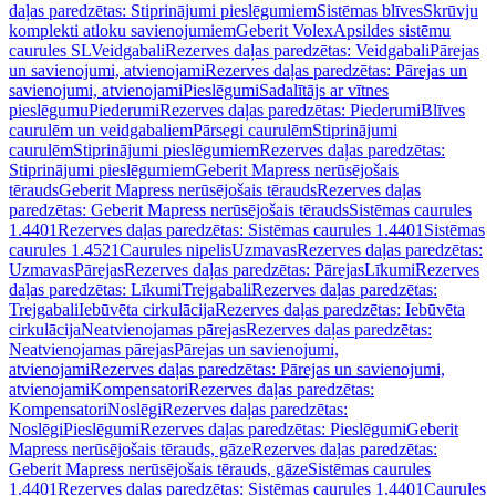
daļas paredzētas: Stiprinājumi pieslēgumiem
Sistēmas blīves
Skrūvju
komplekti atloku savienojumiem
Geberit Volex
Apsildes sistēmu
caurules SL
Veidgabali
Rezerves daļas paredzētas: Veidgabali
Pārejas
un savienojumi, atvienojami
Rezerves daļas paredzētas: Pārejas un
savienojumi, atvienojami
Pieslēgumi
Sadalītājs ar vītnes
pieslēgumu
Piederumi
Rezerves daļas paredzētas: Piederumi
Blīves
caurulēm un veidgabaliem
Pārsegi caurulēm
Stiprinājumi
caurulēm
Stiprinājumi pieslēgumiem
Rezerves daļas paredzētas:
Stiprinājumi pieslēgumiem
Geberit Mapress nerūsējošais
tērauds
Geberit Mapress nerūsējošais tērauds
Rezerves daļas
paredzētas: Geberit Mapress nerūsējošais tērauds
Sistēmas caurules
1.4401
Rezerves daļas paredzētas: Sistēmas caurules 1.4401
Sistēmas
caurules 1.4521
Caurules nipelis
Uzmavas
Rezerves daļas paredzētas:
Uzmavas
Pārejas
Rezerves daļas paredzētas: Pārejas
Līkumi
Rezerves
daļas paredzētas: Līkumi
Trejgabali
Rezerves daļas paredzētas:
Trejgabali
Iebūvēta cirkulācija
Rezerves daļas paredzētas: Iebūvēta
cirkulācija
Neatvienojamas pārejas
Rezerves daļas paredzētas:
Neatvienojamas pārejas
Pārejas un savienojumi,
atvienojami
Rezerves daļas paredzētas: Pārejas un savienojumi,
atvienojami
Kompensatori
Rezerves daļas paredzētas:
Kompensatori
Noslēgi
Rezerves daļas paredzētas:
Noslēgi
Pieslēgumi
Rezerves daļas paredzētas: Pieslēgumi
Geberit
Mapress nerūsējošais tērauds, gāze
Rezerves daļas paredzētas:
Geberit Mapress nerūsējošais tērauds, gāze
Sistēmas caurules
1.4401
Rezerves daļas paredzētas: Sistēmas caurules 1.4401
Caurules