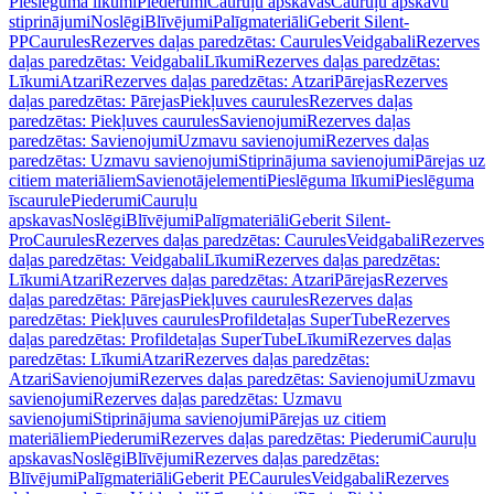
Pieslēguma līkumi
Piederumi
Cauruļu apskavas
Cauruļu apskavu
stiprinājumi
Noslēgi
Blīvējumi
Palīgmateriāli
Geberit Silent-
PP
Caurules
Rezerves daļas paredzētas: Caurules
Veidgabali
Rezerves
daļas paredzētas: Veidgabali
Līkumi
Rezerves daļas paredzētas:
Līkumi
Atzari
Rezerves daļas paredzētas: Atzari
Pārejas
Rezerves
daļas paredzētas: Pārejas
Piekļuves caurules
Rezerves daļas
paredzētas: Piekļuves caurules
Savienojumi
Rezerves daļas
paredzētas: Savienojumi
Uzmavu savienojumi
Rezerves daļas
paredzētas: Uzmavu savienojumi
Stiprinājuma savienojumi
Pārejas uz
citiem materiāliem
Savienotājelementi
Pieslēguma līkumi
Pieslēguma
īscaurule
Piederumi
Cauruļu
apskavas
Noslēgi
Blīvējumi
Palīgmateriāli
Geberit Silent-
Pro
Caurules
Rezerves daļas paredzētas: Caurules
Veidgabali
Rezerves
daļas paredzētas: Veidgabali
Līkumi
Rezerves daļas paredzētas:
Līkumi
Atzari
Rezerves daļas paredzētas: Atzari
Pārejas
Rezerves
daļas paredzētas: Pārejas
Piekļuves caurules
Rezerves daļas
paredzētas: Piekļuves caurules
Profildetaļas SuperTube
Rezerves
daļas paredzētas: Profildetaļas SuperTube
Līkumi
Rezerves daļas
paredzētas: Līkumi
Atzari
Rezerves daļas paredzētas:
Atzari
Savienojumi
Rezerves daļas paredzētas: Savienojumi
Uzmavu
savienojumi
Rezerves daļas paredzētas: Uzmavu
savienojumi
Stiprinājuma savienojumi
Pārejas uz citiem
materiāliem
Piederumi
Rezerves daļas paredzētas: Piederumi
Cauruļu
apskavas
Noslēgi
Blīvējumi
Rezerves daļas paredzētas:
Blīvējumi
Palīgmateriāli
Geberit PE
Caurules
Veidgabali
Rezerves