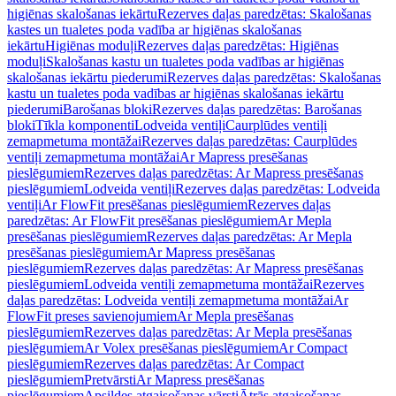
higiēnas skalošanas iekārtu
Rezerves daļas paredzētas: Skalošanas
kastes un tualetes poda vadība ar higiēnas skalošanas
iekārtu
Higiēnas moduļi
Rezerves daļas paredzētas: Higiēnas
moduļi
Skalošanas kastu un tualetes poda vadības ar higiēnas
skalošanas iekārtu piederumi
Rezerves daļas paredzētas: Skalošanas
kastu un tualetes poda vadības ar higiēnas skalošanas iekārtu
piederumi
Barošanas bloki
Rezerves daļas paredzētas: Barošanas
bloki
Tīkla komponenti
Lodveida ventiļi
Caurplūdes ventiļi
zemapmetuma montāžai
Rezerves daļas paredzētas: Caurplūdes
ventiļi zemapmetuma montāžai
Ar Mapress presēšanas
pieslēgumiem
Rezerves daļas paredzētas: Ar Mapress presēšanas
pieslēgumiem
Lodveida ventiļi
Rezerves daļas paredzētas: Lodveida
ventiļi
Ar FlowFit presēšanas pieslēgumiem
Rezerves daļas
paredzētas: Ar FlowFit presēšanas pieslēgumiem
Ar Mepla
presēšanas pieslēgumiem
Rezerves daļas paredzētas: Ar Mepla
presēšanas pieslēgumiem
Ar Mapress presēšanas
pieslēgumiem
Rezerves daļas paredzētas: Ar Mapress presēšanas
pieslēgumiem
Lodveida ventiļi zemapmetuma montāžai
Rezerves
daļas paredzētas: Lodveida ventiļi zemapmetuma montāžai
Ar
FlowFit preses savienojumiem
Ar Mepla presēšanas
pieslēgumiem
Rezerves daļas paredzētas: Ar Mepla presēšanas
pieslēgumiem
Ar Volex presēšanas pieslēgumiem
Ar Compact
pieslēgumiem
Rezerves daļas paredzētas: Ar Compact
pieslēgumiem
Pretvārsti
Ar Mapress presēšanas
pieslēgumiem
Apsildes atgaisošanas vārsti
Ātrās atgaisošanas