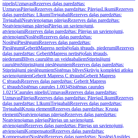
nipelis
Uzmavas
Rezerves daļas paredzētas:
Uzmavas
Pārejas
Rezerves daļas paredzētas: Pārejas
Līkumi
Rezerves
daļas paredzētas: Līkumi
Trejgabali
Rezerves daļas paredzētas:
Trejgabali
Neatvienojamas pārejas
Rezerves daļas paredzētas:
Neatvienojamas pārejas
Pārejas un savienojumi,
atvienojami
Rezerves daļas paredzētas: Pārejas un savienojumi,
atvienojami
Noslēgi
Rezerves daļas paredzētas:
Noslēgi
Pieslēgumi
Rezerves daļas paredzētas:
Pieslēgumi
GeberitMapress nerūsējošais tērauds, piederumi
Rezerves
daļas paredzētas: GeberitMapress nerūsējošais tērauds,
piederumi
Blīves caurulēm un veidgabaliem
Stiprinājumi
caurulēm
Stiprinājumi pieslēgumiem
Rezerves daļas paredzētas:
Stiprinājumi pieslēgumiem
Sistēmas blīves
Skrūvju komplekti atloku
savienojumiem
Geberit Mapress C tērauds
Geberit Mapress
C tērauds
Rezerves daļas paredzētas: Geberit Mapress
C tērauds
Sistēmas caurules 1.0034
Sistēmas caurules
1.0215
Caurules nipelis
Uzmavas
Rezerves daļas paredzētas:
Uzmavas
Pārejas
Rezerves daļas paredzētas: Pārejas
Līkumi
Rezerves
daļas paredzētas: Līkumi
Trejgabali
Rezerves daļas paredzētas:
Trejgabali
Krusta elementi
Rezerves daļas paredzētas: Krusta
elementi
Neatvienojamas pārejas
Rezerves daļas paredzētas:
Neatvienojamas pārejas
Pārejas un savienojumi,
atvienojami
Rezerves daļas paredzētas: Pārejas un savienojumi,
atvienojami
Kompensatori
Rezerves daļas paredzētas:
Kompensatori
Noslēgi
Rezerves daļas paredzētas: Noslēgi
Apsildes