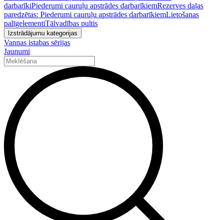
darbarīki
Piederumi cauruļu apstrādes darbarīkiem
Rezerves daļas
paredzētas: Piederumi cauruļu apstrādes darbarīkiem
Lietošanas
palīgelementi
Tālvadības pultis
Izstrādājumu kategorijas
Vannas istabas sērijas
Jaunumi