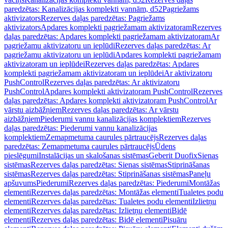
paredzētas: Kanalizācijas komplekti vannām, d52
Pagriežams
aktivizators
Rezerves daļas paredzētas: Pagriežams
aktivizators
Apdares komplekti pagriežamam aktivizatoram
Rezerves
daļas paredzētas: Apdares komplekti pagriežamam aktivizatoram
Ar
pagriežamu aktivizatoru un ieplūdi
Rezerves daļas paredzētas: Ar
pagriežamu aktivizatoru un ieplūdi
Apdares komplekti pagriežamam
aktivizatoram un ieplūdei
Rezerves daļas paredzētas: Apdares
komplekti pagriežamam aktivizatoram un ieplūdei
Ar aktivizatoru
PushControl
Rezerves daļas paredzētas: Ar aktivizatoru
PushControl
Apdares komplekti aktivizatoram PushControl
Rezerves
daļas paredzētas: Apdares komplekti aktivizatoram PushControl
Ar
vārstu aizbāžņiem
Rezerves daļas paredzētas: Ar vārstu
aizbāžņiem
Piederumi vannu kanalizācijas komplektiem
Rezerves
daļas paredzētas: Piederumi vannu kanalizācijas
komplektiem
Zemapmetuma caurules pārtraucējs
Rezerves daļas
paredzētas: Zemapmetuma caurules pārtraucējs
Ūdens
pieslēgumi
Instalācijas un skalošanas sistēmas
Geberit Duofix
Sienas
sistēmas
Rezerves daļas paredzētas: Sienas sistēmas
Stiprināšanas
sistēmas
Rezerves daļas paredzētas: Stiprināšanas sistēmas
Paneļu
apšuvums
Piederumi
Rezerves daļas paredzētas: Piederumi
Montāžas
elementi
Rezerves daļas paredzētas: Montāžas elementi
Tualetes podu
elementi
Rezerves daļas paredzētas: Tualetes podu elementi
Izlietņu
elementi
Rezerves daļas paredzētas: Izlietņu elementi
Bidē
elementi
Rezerves daļas paredzētas: Bidē elementi
Pisuāru