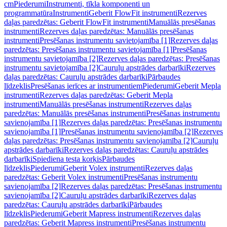
cm
Piederumi
Instrumenti, tīkla komponenti un
programmatūra
Instrumenti
Geberit FlowFit instrumenti
Rezerves
daļas paredzētas: Geberit FlowFit instrumenti
Manuālās presēšanas
instrumenti
Rezerves daļas paredzētas: Manuālās presēšanas
instrumenti
Presēšanas instrumentu savietojamība [1]
Rezerves daļas
paredzētas: Presēšanas instrumentu savietojamība [1]
Presēšanas
instrumentu savietojamība [2]
Rezerves daļas paredzētas: Presēšanas
instrumentu savietojamība [2]
Cauruļu apstrādes darbarīki
Rezerves
daļas paredzētas: Cauruļu apstrādes darbarīki
Pārbaudes
līdzeklis
Presēšanas ierīces ar instrumentiem
Piederumi
Geberit Mepla
instrumenti
Rezerves daļas paredzētas: Geberit Mepla
instrumenti
Manuālās presēšanas instrumenti
Rezerves daļas
paredzētas: Manuālās presēšanas instrumenti
Presēšanas instrumentu
savienojamība [1]
Rezerves daļas paredzētas: Presēšanas instrumentu
savienojamība [1]
Presēšanas instrumentu savienojamība [2]
Rezerves
daļas paredzētas: Presēšanas instrumentu savienojamība [2]
Cauruļu
apstrādes darbarīki
Rezerves daļas paredzētas: Cauruļu apstrādes
darbarīki
Spiediena testa korķis
Pārbaudes
līdzeklis
Piederumi
Geberit Volex instrumenti
Rezerves daļas
paredzētas: Geberit Volex instrumenti
Presēšanas instrumentu
savienojamība [2]
Rezerves daļas paredzētas: Presēšanas instrumentu
savienojamība [2]
Cauruļu apstrādes darbarīki
Rezerves daļas
paredzētas: Cauruļu apstrādes darbarīki
Pārbaudes
līdzeklis
Piederumi
Geberit Mapress instrumenti
Rezerves daļas
paredzētas: Geberit Mapress instrumenti
Presēšanas instrumentu