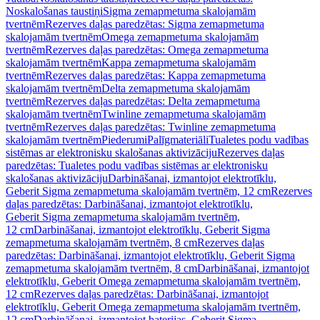
Noskalošanas taustiņi
Sigma zemapmetuma skalojamām
tvertnēm
Rezerves daļas paredzētas: Sigma zemapmetuma
skalojamām tvertnēm
Omega zemapmetuma skalojamām
tvertnēm
Rezerves daļas paredzētas: Omega zemapmetuma
skalojamām tvertnēm
Kappa zemapmetuma skalojamām
tvertnēm
Rezerves daļas paredzētas: Kappa zemapmetuma
skalojamām tvertnēm
Delta zemapmetuma skalojamām
tvertnēm
Rezerves daļas paredzētas: Delta zemapmetuma
skalojamām tvertnēm
Twinline zemapmetuma skalojamām
tvertnēm
Rezerves daļas paredzētas: Twinline zemapmetuma
skalojamām tvertnēm
Piederumi
Palīgmateriāli
Tualetes podu vadības
sistēmas ar elektronisku skalošanas aktivizāciju
Rezerves daļas
paredzētas: Tualetes podu vadības sistēmas ar elektronisku
skalošanas aktivizāciju
Darbināšanai, izmantojot elektrotīklu,
Geberit Sigma zemapmetuma skalojamām tvertnēm, 12 cm
Rezerves
daļas paredzētas: Darbināšanai, izmantojot elektrotīklu,
Geberit Sigma zemapmetuma skalojamām tvertnēm,
12 cm
Darbināšanai, izmantojot elektrotīklu, Geberit Sigma
zemapmetuma skalojamām tvertnēm, 8 cm
Rezerves daļas
paredzētas: Darbināšanai, izmantojot elektrotīklu, Geberit Sigma
zemapmetuma skalojamām tvertnēm, 8 cm
Darbināšanai, izmantojot
elektrotīklu, Geberit Omega zemapmetuma skalojamām tvertnēm,
12 cm
Rezerves daļas paredzētas: Darbināšanai, izmantojot
elektrotīklu, Geberit Omega zemapmetuma skalojamām tvertnēm,
12 cm
Darbināšanai, izmantojot baterijas, Geberit Sigma