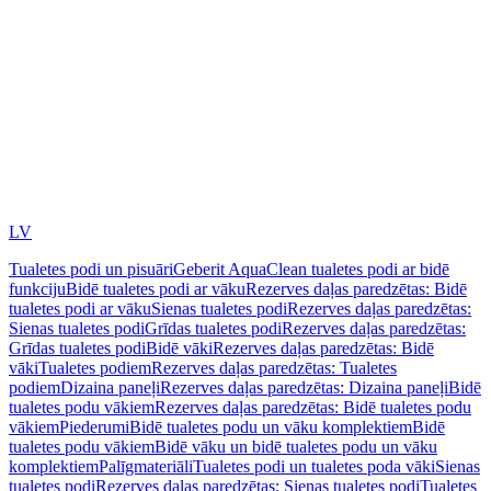
LV
Tualetes podi un pisuāri
Geberit AquaClean tualetes podi ar bidē
funkciju
Bidē tualetes podi ar vāku
Rezerves daļas paredzētas: Bidē
tualetes podi ar vāku
Sienas tualetes podi
Rezerves daļas paredzētas:
Sienas tualetes podi
Grīdas tualetes podi
Rezerves daļas paredzētas:
Grīdas tualetes podi
Bidē vāki
Rezerves daļas paredzētas: Bidē
vāki
Tualetes podiem
Rezerves daļas paredzētas: Tualetes
podiem
Dizaina paneļi
Rezerves daļas paredzētas: Dizaina paneļi
Bidē
tualetes podu vākiem
Rezerves daļas paredzētas: Bidē tualetes podu
vākiem
Piederumi
Bidē tualetes podu un vāku komplektiem
Bidē
tualetes podu vākiem
Bidē vāku un bidē tualetes podu un vāku
komplektiem
Palīgmateriāli
Tualetes podi un tualetes poda vāki
Sienas
tualetes podi
Rezerves daļas paredzētas: Sienas tualetes podi
Tualetes