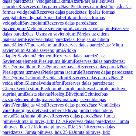
daļas paredzētas: Veidgabali
Līkumi
Atzari
Pārejas
Piekļuves
caurules
Rezerves daļas paredzētas: Piekļuves caurules
Pārejas
Īpašas
formas veidgabali
Rezerves daļas paredzētas: Īpašas formas
veidgabali
Veidgabali SuperTube
Līkumi
Īpašas formas
veidgabali
Savienojumi
Rezerves daļas paredzētas:
Savienojumi
Metināmie savienojumi
Uzmavu savienojumi
Rezerves
daļas paredzētas: Uzmavu savienojumi
Pārejas uz citiem
materiāliem
Rezerves daļas paredzētas: Pārejas uz citiem
materiāliem
Vītņu savienojumi
Rezerves daļas paredzētas: Vītņu
savienojumi
Atloka savienojumi
Atloka
adapteri
Savienotājelementi
Rezerves daļas paredzētas:
Savienotājelementi
Pieslēguma līkumi
Rezerves daļas paredzētas:
Pieslēguma līkumi
Pieslēguma uzmavas
Rezerves daļas paredzētas:
Pieslēguma uzmavas
Pieslēguma īscaurule
Rezerves daļas paredzētas:
Pieslēguma īscaurule
P veida sifoni
Rezerves daļas paredzētas: P
veida sifoni
Gliemežveida sifoni
Rezerves daļas paredzētas:
Gliemežveida sifoni
Piederumi
Cauruļu apskavas
Cauruļu apskavu
stiprinājumi
Balsta skavas
Noslēgi
Blīvējumi
Celtniecības
aizsargelementi
Palīgmateriāli
Kanalizācijas ventilācijas
vārsti
Ventilācijas vārsti
Rezerves daļas paredzētas: Ventilācijas
vārsti
Enerģijas pretvārsti
Geberit Pluvia jumta lietus ūdens
novadīšana
Jumta piltuves
Rezerves daļas paredzētas: Jumta
piltuves
Jumta piltuves, līdz 12 l/s
Rezerves daļas paredzētas: Jumta
piltuves, līdz 12 l/s
Jumta piltuves, līdz 25 l/s
Rezerves daļas
paredzētas: Jumta piltuves, līdz 25 l/s
Jumta piltuves, līdz