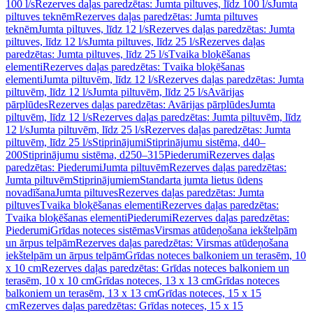
100 l/s
Rezerves daļas paredzētas: Jumta piltuves, līdz 100 l/s
Jumta
piltuves teknēm
Rezerves daļas paredzētas: Jumta piltuves
teknēm
Jumta piltuves, līdz 12 l/s
Rezerves daļas paredzētas: Jumta
piltuves, līdz 12 l/s
Jumta piltuves, līdz 25 l/s
Rezerves daļas
paredzētas: Jumta piltuves, līdz 25 l/s
Tvaika bloķēšanas
elementi
Rezerves daļas paredzētas: Tvaika bloķēšanas
elementi
Jumta piltuvēm, līdz 12 l/s
Rezerves daļas paredzētas: Jumta
piltuvēm, līdz 12 l/s
Jumta piltuvēm, līdz 25 l/s
Avārijas
pārplūdes
Rezerves daļas paredzētas: Avārijas pārplūdes
Jumta
piltuvēm, līdz 12 l/s
Rezerves daļas paredzētas: Jumta piltuvēm, līdz
12 l/s
Jumta piltuvēm, līdz 25 l/s
Rezerves daļas paredzētas: Jumta
piltuvēm, līdz 25 l/s
Stiprinājumi
Stiprinājumu sistēma, d40–
200
Stiprinājumu sistēma, d250–315
Piederumi
Rezerves daļas
paredzētas: Piederumi
Jumta piltuvēm
Rezerves daļas paredzētas:
Jumta piltuvēm
Stiprinājumiem
Standarta jumta lietus ūdens
novadīšana
Jumta piltuves
Rezerves daļas paredzētas: Jumta
piltuves
Tvaika bloķēšanas elementi
Rezerves daļas paredzētas:
Tvaika bloķēšanas elementi
Piederumi
Rezerves daļas paredzētas:
Piederumi
Grīdas noteces sistēmas
Virsmas atūdeņošana iekštelpām
un ārpus telpām
Rezerves daļas paredzētas: Virsmas atūdeņošana
iekštelpām un ārpus telpām
Grīdas noteces balkoniem un terasēm, 10
x 10 cm
Rezerves daļas paredzētas: Grīdas noteces balkoniem un
terasēm, 10 x 10 cm
Grīdas noteces, 13 x 13 cm
Grīdas noteces
balkoniem un terasēm, 13 x 13 cm
Grīdas noteces, 15 x 15
cm
Rezerves daļas paredzētas: Grīdas noteces, 15 x 15