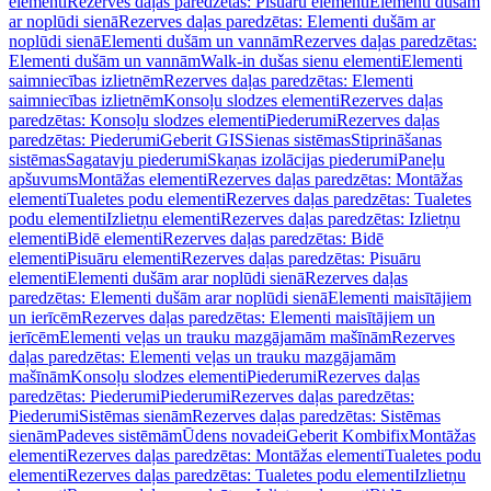
elementi
Rezerves daļas paredzētas: Pisuāru elementi
Elementi dušām
ar noplūdi sienā
Rezerves daļas paredzētas: Elementi dušām ar
noplūdi sienā
Elementi dušām un vannām
Rezerves daļas paredzētas:
Elementi dušām un vannām
Walk-in dušas sienu elementi
Elementi
saimniecības izlietnēm
Rezerves daļas paredzētas: Elementi
saimniecības izlietnēm
Konsoļu slodzes elementi
Rezerves daļas
paredzētas: Konsoļu slodzes elementi
Piederumi
Rezerves daļas
paredzētas: Piederumi
Geberit GIS
Sienas sistēmas
Stiprināšanas
sistēmas
Sagatavju piederumi
Skaņas izolācijas piederumi
Paneļu
apšuvums
Montāžas elementi
Rezerves daļas paredzētas: Montāžas
elementi
Tualetes podu elementi
Rezerves daļas paredzētas: Tualetes
podu elementi
Izlietņu elementi
Rezerves daļas paredzētas: Izlietņu
elementi
Bidē elementi
Rezerves daļas paredzētas: Bidē
elementi
Pisuāru elementi
Rezerves daļas paredzētas: Pisuāru
elementi
Elementi dušām arar noplūdi sienā
Rezerves daļas
paredzētas: Elementi dušām arar noplūdi sienā
Elementi maisītājiem
un ierīcēm
Rezerves daļas paredzētas: Elementi maisītājiem un
ierīcēm
Elementi veļas un trauku mazgājamām mašīnām
Rezerves
daļas paredzētas: Elementi veļas un trauku mazgājamām
mašīnām
Konsoļu slodzes elementi
Piederumi
Rezerves daļas
paredzētas: Piederumi
Piederumi
Rezerves daļas paredzētas:
Piederumi
Sistēmas sienām
Rezerves daļas paredzētas: Sistēmas
sienām
Padeves sistēmām
Ūdens novadei
Geberit Kombifix
Montāžas
elementi
Rezerves daļas paredzētas: Montāžas elementi
Tualetes podu
elementi
Rezerves daļas paredzētas: Tualetes podu elementi
Izlietņu