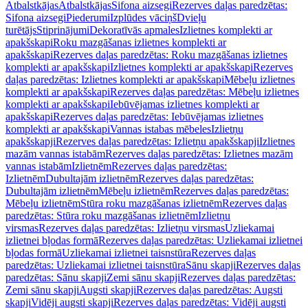
Atbalstkājas
Atbalstkājas
Sifona aizsegi
Rezerves daļas paredzētas:
Sifona aizsegi
Piederumi
Izplūdes vāciņš
Dvieļu
turētājs
Stiprinājumi
Dekoratīvās apmales
Izlietnes komplekti ar
apakšskapi
Roku mazgāšanas izlietnes komplekti ar
apakšskapi
Rezerves daļas paredzētas: Roku mazgāšanas izlietnes
komplekti ar apakšskapi
Izlietnes komplekti ar apakšskapi
Rezerves
daļas paredzētas: Izlietnes komplekti ar apakšskapi
Mēbeļu izlietnes
komplekti ar apakšskapi
Rezerves daļas paredzētas: Mēbeļu izlietnes
komplekti ar apakšskapi
Iebūvējamas izlietnes komplekti ar
apakšskapi
Rezerves daļas paredzētas: Iebūvējamas izlietnes
komplekti ar apakšskapi
Vannas istabas mēbeles
Izlietņu
apakšskapji
Rezerves daļas paredzētas: Izlietņu apakšskapji
Izlietnes
mazām vannas istabām
Rezerves daļas paredzētas: Izlietnes mazām
vannas istabām
Izlietnēm
Rezerves daļas paredzētas:
Izlietnēm
Dubultajām izlietnēm
Rezerves daļas paredzētas:
Dubultajām izlietnēm
Mēbeļu izlietnēm
Rezerves daļas paredzētas:
Mēbeļu izlietnēm
Stūra roku mazgāšanas izlietnēm
Rezerves daļas
paredzētas: Stūra roku mazgāšanas izlietnēm
Izlietņu
virsmas
Rezerves daļas paredzētas: Izlietņu virsmas
Uzliekamai
izlietnei bļodas formā
Rezerves daļas paredzētas: Uzliekamai izlietnei
bļodas formā
Uzliekamai izlietnei taisnstūra
Rezerves daļas
paredzētas: Uzliekamai izlietnei taisnstūra
Sānu skapji
Rezerves daļas
paredzētas: Sānu skapji
Zemi sānu skapji
Rezerves daļas paredzētas:
Zemi sānu skapji
Augsti skapji
Rezerves daļas paredzētas: Augsti
skapji
Vidēji augsti skapji
Rezerves daļas paredzētas: Vidēji augsti