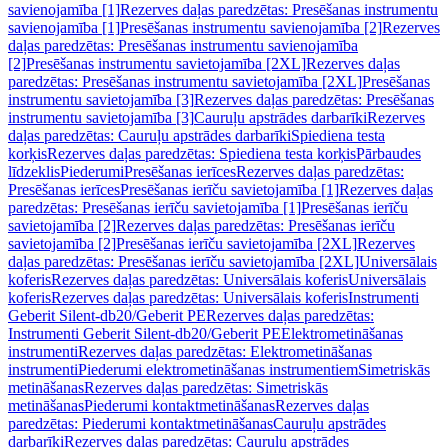
savienojamība [1]
Rezerves daļas paredzētas: Presēšanas instrumentu
savienojamība [1]
Presēšanas instrumentu savienojamība [2]
Rezerves
daļas paredzētas: Presēšanas instrumentu savienojamība
[2]
Presēšanas instrumentu savietojamība [2XL]
Rezerves daļas
paredzētas: Presēšanas instrumentu savietojamība [2XL]
Presēšanas
instrumentu savietojamība [3]
Rezerves daļas paredzētas: Presēšanas
instrumentu savietojamība [3]
Cauruļu apstrādes darbarīki
Rezerves
daļas paredzētas: Cauruļu apstrādes darbarīki
Spiediena testa
korķis
Rezerves daļas paredzētas: Spiediena testa korķis
Pārbaudes
līdzeklis
Piederumi
Presēšanas ierīces
Rezerves daļas paredzētas:
Presēšanas ierīces
Presēšanas ierīču savietojamība [1]
Rezerves daļas
paredzētas: Presēšanas ierīču savietojamība [1]
Presēšanas ierīču
savietojamība [2]
Rezerves daļas paredzētas: Presēšanas ierīču
savietojamība [2]
Presēšanas ierīču savietojamība [2XL]
Rezerves
daļas paredzētas: Presēšanas ierīču savietojamība [2XL]
Universālais
koferis
Rezerves daļas paredzētas: Universālais koferis
Universālais
koferis
Rezerves daļas paredzētas: Universālais koferis
Instrumenti
Geberit Silent-db20/Geberit PE
Rezerves daļas paredzētas:
Instrumenti Geberit Silent-db20/Geberit PE
Elektrometināšanas
instrumenti
Rezerves daļas paredzētas: Elektrometināšanas
instrumenti
Piederumi elektrometināšanas instrumentiem
Simetriskās
metināšanas
Rezerves daļas paredzētas: Simetriskās
metināšanas
Piederumi kontaktmetināšanas
Rezerves daļas
paredzētas: Piederumi kontaktmetināšanas
Cauruļu apstrādes
darbarīki
Rezerves daļas paredzētas: Cauruļu apstrādes