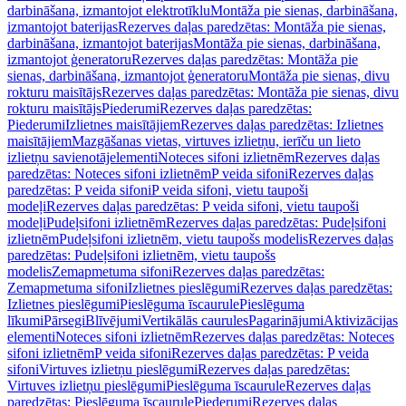
darbināšana, izmantojot elektrotīklu
Montāža pie sienas, darbināšana,
izmantojot baterijas
Rezerves daļas paredzētas: Montāža pie sienas,
darbināšana, izmantojot baterijas
Montāža pie sienas, darbināšana,
izmantojot ģeneratoru
Rezerves daļas paredzētas: Montāža pie
sienas, darbināšana, izmantojot ģeneratoru
Montāža pie sienas, divu
rokturu maisītājs
Rezerves daļas paredzētas: Montāža pie sienas, divu
rokturu maisītājs
Piederumi
Rezerves daļas paredzētas:
Piederumi
Izlietnes maisītājiem
Rezerves daļas paredzētas: Izlietnes
maisītājiem
Mazgāšanas vietas, virtuves izlietņu, ierīču un lieto
izlietņu savienotājelementi
Noteces sifoni izlietnēm
Rezerves daļas
paredzētas: Noteces sifoni izlietnēm
P veida sifoni
Rezerves daļas
paredzētas: P veida sifoni
P veida sifoni, vietu taupoši
modeļi
Rezerves daļas paredzētas: P veida sifoni, vietu taupoši
modeļi
Pudeļsifoni izlietnēm
Rezerves daļas paredzētas: Pudeļsifoni
izlietnēm
Pudeļsifoni izlietnēm, vietu taupošs modelis
Rezerves daļas
paredzētas: Pudeļsifoni izlietnēm, vietu taupošs
modelis
Zemapmetuma sifoni
Rezerves daļas paredzētas:
Zemapmetuma sifoni
Izlietnes pieslēgumi
Rezerves daļas paredzētas:
Izlietnes pieslēgumi
Pieslēguma īscaurule
Pieslēguma
līkumi
Pārsegi
Blīvējumi
Vertikālās caurules
Pagarinājumi
Aktivizācijas
elementi
Noteces sifoni izlietnēm
Rezerves daļas paredzētas: Noteces
sifoni izlietnēm
P veida sifoni
Rezerves daļas paredzētas: P veida
sifoni
Virtuves izlietņu pieslēgumi
Rezerves daļas paredzētas:
Virtuves izlietņu pieslēgumi
Pieslēguma īscaurule
Rezerves daļas
paredzētas: Pieslēguma īscaurule
Piederumi
Rezerves daļas