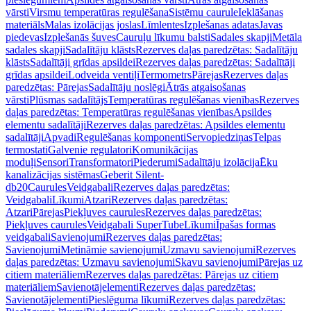
vārsti
Virsmu temperatūras regulēšana
Sistēmu caurule
Ieklāšanas
materiāls
Malas izolācijas joslas
Līmlentes
Izplešanas adatas
Javas
piedevas
Izplešanās šuves
Cauruļu līkumu balsti
Sadales skapji
Metāla
sadales skapji
Sadalītāju klāsts
Rezerves daļas paredzētas: Sadalītāju
klāsts
Sadalītāji grīdas apsildei
Rezerves daļas paredzētas: Sadalītāji
grīdas apsildei
Lodveida ventiļi
Termometrs
Pārejas
Rezerves daļas
paredzētas: Pārejas
Sadalītāju noslēgi
Ātrās atgaisošanas
vārsti
Plūsmas sadalītājs
Temperatūras regulēšanas vienības
Rezerves
daļas paredzētas: Temperatūras regulēšanas vienības
Apsildes
elementu sadalītāji
Rezerves daļas paredzētas: Apsildes elementu
sadalītāji
Apvadi
Regulēšanas komponenti
Servopiedziņas
Telpas
termostati
Galvenie regulatori
Komunikācijas
moduļi
Sensori
Transformatori
Piederumi
Sadalītāju izolācija
Ēku
kanalizācijas sistēmas
Geberit Silent-
db20
Caurules
Veidgabali
Rezerves daļas paredzētas:
Veidgabali
Līkumi
Atzari
Rezerves daļas paredzētas:
Atzari
Pārejas
Piekļuves caurules
Rezerves daļas paredzētas:
Piekļuves caurules
Veidgabali SuperTube
Līkumi
Īpašas formas
veidgabali
Savienojumi
Rezerves daļas paredzētas:
Savienojumi
Metināmie savienojumi
Uzmavu savienojumi
Rezerves
daļas paredzētas: Uzmavu savienojumi
Skavu savienojumi
Pārejas uz
citiem materiāliem
Rezerves daļas paredzētas: Pārejas uz citiem
materiāliem
Savienotājelementi
Rezerves daļas paredzētas:
Savienotājelementi
Pieslēguma līkumi
Rezerves daļas paredzētas: