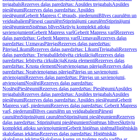
trejgabals
Rezerves daļas paredzētas: Apsildes trejgabals
Apsildes
pieslēgumi
Rezerves daļas paredzētas: Apsildes
pieslēgumi
Geberit Mapress C tērauds, piederumi
Blīves caurulēm un
veidgabaliem
Pārsegi caurulēm
Stiprinājumi caurulēm
Stiprinājumi
pieslēgumiem
Sistēmas blīves
Skrūvju komplekti atloku
savienojumiem
Geberit Mapress varš
Geberit Mapress varš
Rezerves
daļas paredzētas: Geberit Mapress varš
Uzmavas
Rezerves daļas
paredzētas: Uzmavas
Pārejas
Rezerves daļas paredzētas:
Pārejas
Līkumi
Rezerves daļas paredzētas: Līkumi
Trejgabali
Rezerves
daļas paredzētas: Trejgabali
Iebūvēta cirkulācija
Rezerves daļas
paredzētas: Iebūvēta cirkulācija
Krusta elementi
Rezerves daļas
paredzētas: Krusta elementi
Neatvienojamas pārejas
Rezerves daļas
paredzētas: Neatvienojamas pārejas
Pārejas un savienojumi,
atvienojami
Rezerves daļas paredzētas: Pārejas un savienojumi,
atvienojami
Noslēgi
Rezerves daļas paredzētas:
Noslēgi
Pieslēgumi
Rezerves daļas paredzētas: Pieslēgumi
Apsildes
trejgabals
Rezerves daļas paredzētas: Apsildes trejgabals
Apsildes
pieslēgumi
Rezerves daļas paredzētas: Apsildes pieslēgumi
Geberit
Mapress varš, piederumi
Rezerves daļas paredzētas: Geberit Mapress
varš, piederumi
Blīves caurulēm un veidgabaliem
Pārsegi
caurulēm
Stiprinājumi caurulēm
Stiprinājumi pieslēgumiem
Rezerves
daļas paredzētas: Stiprinājumi pieslēgumiem
Sistēmas blīves
Skrūvju
komplekti atloku savienojumiem
Geberit higiēnas sistēma
Higiēniskās
skalošanas iekārtas
Rezerves daļas paredzētas: Higiēniskās
skalošanas iekārtas
Skalošanas kastes un tualetes poda vadība ar