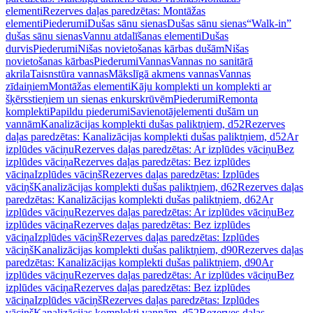
elementi
Rezerves daļas paredzētas: Montāžas
elementi
Piederumi
Dušas sānu sienas
Dušas sānu sienas
“Walk-in”
dušas sānu sienas
Vannu atdalīšanas elementi
Dušas
durvis
Piederumi
Nišas novietošanas kārbas dušām
Nišas
novietošanas kārbas
Piederumi
Vannas
Vannas no sanitārā
akrila
Taisnstūra vannas
Mākslīgā akmens vannas
Vannas
zīdaiņiem
Montāžas elementi
Kāju komplekti un komplekti ar
šķērsstieņiem un sienas enkurskrūvēm
Piederumi
Remonta
komplekti
Papildu piederumi
Savienotājelementi dušām un
vannām
Kanalizācijas komplekti dušas paliktņiem, d52
Rezerves
daļas paredzētas: Kanalizācijas komplekti dušas paliktņiem, d52
Ar
izplūdes vāciņu
Rezerves daļas paredzētas: Ar izplūdes vāciņu
Bez
izplūdes vāciņa
Rezerves daļas paredzētas: Bez izplūdes
vāciņa
Izplūdes vāciņš
Rezerves daļas paredzētas: Izplūdes
vāciņš
Kanalizācijas komplekti dušas paliktņiem, d62
Rezerves daļas
paredzētas: Kanalizācijas komplekti dušas paliktņiem, d62
Ar
izplūdes vāciņu
Rezerves daļas paredzētas: Ar izplūdes vāciņu
Bez
izplūdes vāciņa
Rezerves daļas paredzētas: Bez izplūdes
vāciņa
Izplūdes vāciņš
Rezerves daļas paredzētas: Izplūdes
vāciņš
Kanalizācijas komplekti dušas paliktņiem, d90
Rezerves daļas
paredzētas: Kanalizācijas komplekti dušas paliktņiem, d90
Ar
izplūdes vāciņu
Rezerves daļas paredzētas: Ar izplūdes vāciņu
Bez
izplūdes vāciņa
Rezerves daļas paredzētas: Bez izplūdes
vāciņa
Izplūdes vāciņš
Rezerves daļas paredzētas: Izplūdes
vāciņš
Kanalizācijas komplekti vannām, d52
Rezerves daļas