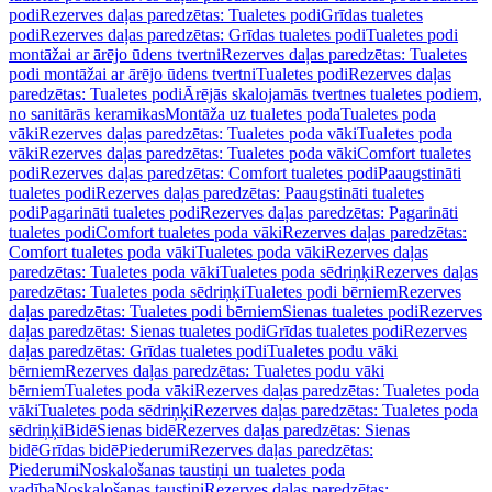
podi
Rezerves daļas paredzētas: Tualetes podi
Grīdas tualetes
podi
Rezerves daļas paredzētas: Grīdas tualetes podi
Tualetes podi
montāžai ar ārējo ūdens tvertni
Rezerves daļas paredzētas: Tualetes
podi montāžai ar ārējo ūdens tvertni
Tualetes podi
Rezerves daļas
paredzētas: Tualetes podi
Ārējās skalojamās tvertnes tualetes podiem,
no sanitārās keramikas
Montāža uz tualetes poda
Tualetes poda
vāki
Rezerves daļas paredzētas: Tualetes poda vāki
Tualetes poda
vāki
Rezerves daļas paredzētas: Tualetes poda vāki
Comfort tualetes
podi
Rezerves daļas paredzētas: Comfort tualetes podi
Paaugstināti
tualetes podi
Rezerves daļas paredzētas: Paaugstināti tualetes
podi
Pagarināti tualetes podi
Rezerves daļas paredzētas: Pagarināti
tualetes podi
Comfort tualetes poda vāki
Rezerves daļas paredzētas:
Comfort tualetes poda vāki
Tualetes poda vāki
Rezerves daļas
paredzētas: Tualetes poda vāki
Tualetes poda sēdriņķi
Rezerves daļas
paredzētas: Tualetes poda sēdriņķi
Tualetes podi bērniem
Rezerves
daļas paredzētas: Tualetes podi bērniem
Sienas tualetes podi
Rezerves
daļas paredzētas: Sienas tualetes podi
Grīdas tualetes podi
Rezerves
daļas paredzētas: Grīdas tualetes podi
Tualetes podu vāki
bērniem
Rezerves daļas paredzētas: Tualetes podu vāki
bērniem
Tualetes poda vāki
Rezerves daļas paredzētas: Tualetes poda
vāki
Tualetes poda sēdriņķi
Rezerves daļas paredzētas: Tualetes poda
sēdriņķi
Bidē
Sienas bidē
Rezerves daļas paredzētas: Sienas
bidē
Grīdas bidē
Piederumi
Rezerves daļas paredzētas:
Piederumi
Noskalošanas taustiņi un tualetes poda
vadība
Noskalošanas taustiņi
Rezerves daļas paredzētas: