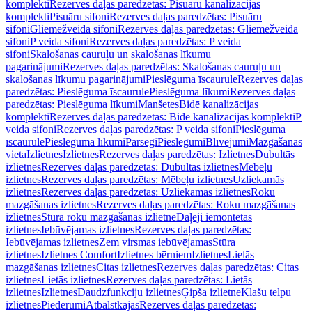
komplekti
Rezerves daļas paredzētas: Pisuāru kanalizācijas
komplekti
Pisuāru sifoni
Rezerves daļas paredzētas: Pisuāru
sifoni
Gliemežveida sifoni
Rezerves daļas paredzētas: Gliemežveida
sifoni
P veida sifoni
Rezerves daļas paredzētas: P veida
sifoni
Skalošanas cauruļu un skalošanas līkumu
pagarinājumi
Rezerves daļas paredzētas: Skalošanas cauruļu un
skalošanas līkumu pagarinājumi
Pieslēguma īscaurule
Rezerves daļas
paredzētas: Pieslēguma īscaurule
Pieslēguma līkumi
Rezerves daļas
paredzētas: Pieslēguma līkumi
Manšetes
Bidē kanalizācijas
komplekti
Rezerves daļas paredzētas: Bidē kanalizācijas komplekti
P
veida sifoni
Rezerves daļas paredzētas: P veida sifoni
Pieslēguma
īscaurule
Pieslēguma līkumi
Pārsegi
Pieslēgumi
Blīvējumi
Mazgāšanas
vieta
Izlietnes
Izlietnes
Rezerves daļas paredzētas: Izlietnes
Dubultās
izlietnes
Rezerves daļas paredzētas: Dubultās izlietnes
Mēbeļu
izlietnes
Rezerves daļas paredzētas: Mēbeļu izlietnes
Uzliekamās
izlietnes
Rezerves daļas paredzētas: Uzliekamās izlietnes
Roku
mazgāšanas izlietnes
Rezerves daļas paredzētas: Roku mazgāšanas
izlietnes
Stūra roku mazgāšanas izlietne
Daļēji iemontētās
izlietnes
Iebūvējamas izlietnes
Rezerves daļas paredzētas:
Iebūvējamas izlietnes
Zem virsmas iebūvējamas
Stūra
izlietnes
Izlietnes Comfort
Izlietnes bērniem
Izlietnes
Lielās
mazgāšanas izlietnes
Citas izlietnes
Rezerves daļas paredzētas: Citas
izlietnes
Lietās izlietnes
Rezerves daļas paredzētas: Lietās
izlietnes
Izlietnes
Daudzfunkciju izlietnes
Ģipša izlietne
Klašu telpu
izlietnes
Piederumi
Atbalstkājas
Rezerves daļas paredzētas: