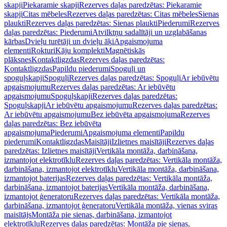
skapji
Piekaramie skapji
Rezerves daļas paredzētas: Piekaramie
skapji
Citas mēbeles
Rezerves daļas paredzētas: Citas mēbeles
Sienas
plaukti
Rezerves daļas paredzētas: Sienas plaukti
Piederumi
Rezerves
daļas paredzētas: Piederumi
Atvilktņu sadalītāji un uzglabāšanas
kārbas
Dvieļu turētāji un dvieļu āķi
Apgaismojuma
elementi
Rokturi
Kāju komplekti
Magnētiskās
plāksnes
Kontaktligzdas
Rezerves daļas paredzētas:
Kontaktligzdas
Papildu piederumi
Spoguļi un
spoguļskapji
Spoguļi
Rezerves daļas paredzētas: Spoguļi
Ar iebūvētu
apgaismojumu
Rezerves daļas paredzētas: Ar iebūvētu
apgaismojumu
Spoguļskapji
Rezerves daļas paredzētas:
Spoguļskapji
Ar iebūvētu apgaismojumu
Rezerves daļas paredzētas:
Ar iebūvētu apgaismojumu
Bez iebūvēta apgaismojuma
Rezerves
daļas paredzētas: Bez iebūvēta
apgaismojuma
Piederumi
Apgaismojuma elementi
Papildu
piederumi
Kontaktligzdas
Maisītāji
Izlietnes maisītāji
Rezerves daļas
paredzētas: Izlietnes maisītāji
Vertikāla montāža, darbināšana,
izmantojot elektrotīklu
Rezerves daļas paredzētas: Vertikāla montāža,
darbināšana, izmantojot elektrotīklu
Vertikāla montāža, darbināšana,
izmantojot baterijas
Rezerves daļas paredzētas: Vertikāla montāža,
darbināšana, izmantojot baterijas
Vertikāla montāža, darbināšana,
izmantojot ģeneratoru
Rezerves daļas paredzētas: Vertikāla montāža,
darbināšana, izmantojot ģeneratoru
Vertikāla montāža, vienas sviras
maisītājs
Montāža pie sienas, darbināšana, izmantojot
elektrotīklu
Rezerves daļas paredzētas: Montāža pie sienas,