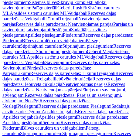
pieslēgumiem
Sistēmas blīves
Skrūvju komplekti atloku
savienojumiem
Palīgmateriāli
Geberit PushFit
Sistēmu caurules
ML
Apsildes sistēmu caurules ML
Veidgabali
Rezerves daļas
paredzētas: Veidgabali
Līkumi
Trejgabali
Neatvienojamas
pārejas
Rezerves daļas paredzētas: Neatvienojamas pārejas
Pārejas un
savienojumi, atvienojami
Pieslēgumi
Sadalītājs ar vītnes
pieslēgumu
Apsildes pieslēgumi
Piederumi
Rezerves daļas paredzētas:
Piederumi
Blīves caurulēm un veidgabaliem
Pārsegi
caurulēm
Stiprinājumi caurulēm
Stiprinājumi pieslēgumiem
Rezerves
daļas paredzētas: Stiprinājumi pieslēgumiem
Geberit Mepla
Sistēmu
caurules ML
Apsildes sistēmu caurules ML
Veidgabali
Rezerves daļas
paredzētas: Veidgabali
Savienojumi
Rezerves daļas paredzētas:
Savienojumi
Pārejas
Rezerves daļas paredzētas:
Pārejas
Līkumi
Rezerves daļas paredzētas: Līkumi
Trejgabali
Rezerves
daļas paredzētas: Trejgabali
Iebūvēta cirkulācija
Rezerves daļas
paredzētas: Iebūvēta cirkulācija
Neatvienojamas pārejas
Rezerves
daļas paredzētas: Neatvienojamas pārejas
Pārejas un savienojumi,
atvienojami
Rezerves daļas paredzētas: Pārejas un savienojumi,
atvienojami
Noslēgi
Rezerves daļas paredzētas:
Noslēgi
Pieslēgumi
Rezerves daļas paredzētas: Pieslēgumi
Sadalītājs
ar vītnes pieslēgumu
Apsildes trejgabals
Rezerves daļas paredzētas:
Apsildes trejgabals
Apsildes pieslēgumi
Rezerves daļas paredzētas:
Apsildes pieslēgumi
Piederumi
Rezerves daļas paredzētas:
Piederumi
Blīves caurulēm un veidgabaliem
Pārsegi
caurulēm
Stiprinājumi caurulēm
Stiprinājumi pieslēgumiem
Rezerves