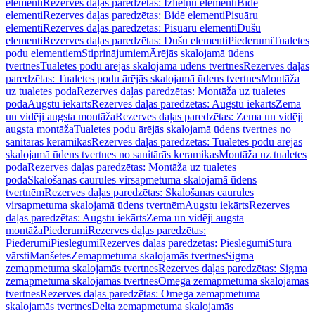
elementi
Rezerves daļas paredzētas: Izlietņu elementi
Bidē
elementi
Rezerves daļas paredzētas: Bidē elementi
Pisuāru
elementi
Rezerves daļas paredzētas: Pisuāru elementi
Dušu
elementi
Rezerves daļas paredzētas: Dušu elementi
Piederumi
Tualetes
podu elementiem
Stiprinājumiem
Ārējās skalojamā ūdens
tvertnes
Tualetes podu ārējās skalojamā ūdens tvertnes
Rezerves daļas
paredzētas: Tualetes podu ārējās skalojamā ūdens tvertnes
Montāža
uz tualetes poda
Rezerves daļas paredzētas: Montāža uz tualetes
poda
Augstu iekārts
Rezerves daļas paredzētas: Augstu iekārts
Zema
un vidēji augsta montāža
Rezerves daļas paredzētas: Zema un vidēji
augsta montāža
Tualetes podu ārējās skalojamā ūdens tvertnes no
sanitārās keramikas
Rezerves daļas paredzētas: Tualetes podu ārējās
skalojamā ūdens tvertnes no sanitārās keramikas
Montāža uz tualetes
poda
Rezerves daļas paredzētas: Montāža uz tualetes
poda
Skalošanas caurules virsapmetuma skalojamā ūdens
tvertnēm
Rezerves daļas paredzētas: Skalošanas caurules
virsapmetuma skalojamā ūdens tvertnēm
Augstu iekārts
Rezerves
daļas paredzētas: Augstu iekārts
Zema un vidēji augsta
montāža
Piederumi
Rezerves daļas paredzētas:
Piederumi
Pieslēgumi
Rezerves daļas paredzētas: Pieslēgumi
Stūra
vārsti
Manšetes
Zemapmetuma skalojamās tvertnes
Sigma
zemapmetuma skalojamās tvertnes
Rezerves daļas paredzētas: Sigma
zemapmetuma skalojamās tvertnes
Omega zemapmetuma skalojamās
tvertnes
Rezerves daļas paredzētas: Omega zemapmetuma
skalojamās tvertnes
Delta zemapmetuma skalojamās