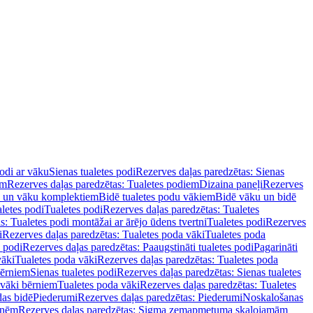
podi ar vāku
Sienas tualetes podi
Rezerves daļas paredzētas: Sienas
em
Rezerves daļas paredzētas: Tualetes podiem
Dizaina paneļi
Rezerves
u un vāku komplektiem
Bidē tualetes podu vākiem
Bidē vāku un bidē
aletes podi
Tualetes podi
Rezerves daļas paredzētas: Tualetes
s: Tualetes podi montāžai ar ārējo ūdens tvertni
Tualetes podi
Rezerves
i
Rezerves daļas paredzētas: Tualetes poda vāki
Tualetes poda
s podi
Rezerves daļas paredzētas: Paaugstināti tualetes podi
Pagarināti
vāki
Tualetes poda vāki
Rezerves daļas paredzētas: Tualetes poda
bērniem
Sienas tualetes podi
Rezerves daļas paredzētas: Sienas tualetes
 vāki bērniem
Tualetes poda vāki
Rezerves daļas paredzētas: Tualetes
das bidē
Piederumi
Rezerves daļas paredzētas: Piederumi
Noskalošanas
tnēm
Rezerves daļas paredzētas: Sigma zemapmetuma skalojamām