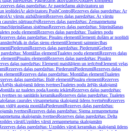
 daļas paredzētas: Pagriežams aktivizators
Apdares komplekti
ezerves daļas paredzētas: Ar pagriežamu aktivizatoru un
un ieplūdei
Ar aktivizatoru PushControl
Rezerves daļas paredzētas: Ar
trol
Ar vārstu aizbāžņiem
Rezerves daļas paredzētas: Ar vārstu
aurules pārtraucējs
Rezerves daļas paredzētas: Zemapmetuma
tēmas
Stiprināšanas sistēmas
Rezerves daļas paredzētas: Stiprināšanas
aletes podu elementi
Rezerves daļas paredzētas: Tualetes podu
Rezerves daļas paredzētas: Pisuāru elementi
Elementi dušām ar noplūdi
 vannām
Walk-in dušas sienu elementi
Elementi saimniecības
ementi
Piederumi
Rezerves daļas paredzētas: Piederumi
Geberit
 paredzētas: Montāžas elementi
Tualetes podu elementi
Rezerves daļas
 elementi
Pisuāru elementi
Rezerves daļas paredzētas: Pisuāru
rves daļas paredzētas: Elementi maisītājiem un ierīcēm
Elementi veļas
umi
Rezerves daļas paredzētas: Piederumi
Piederumi
Rezerves daļas
s elementi
Rezerves daļas paredzētas: Montāžas elementi
Tualetes
zerves daļas paredzētas: Bidē elementi
Pisuāru elementi
Rezerves
m
Ārējās skalojamā ūdens tvertnes
Tualetes podu ārējās skalojamā
Montāža uz tualetes poda
Augstu iekārts
Rezerves daļas paredzētas:
 tvertnes no sanitārās keramikas
Rezerves daļas paredzētas: Tualetes
alošanas caurules virsapmetuma skalojamā ūdens tvertnēm
Rezerves
un vidēji augsta montāža
Piederumi
Rezerves daļas paredzētas:
jamās tvertnes
Rezerves daļas paredzētas: Sigma zemapmetuma
mapmetuma skalojamās tvertnes
Rezerves daļas paredzētas: Delta
pildes vārsti
Uzpildes vārsti zemapmetuma skalojamām
Rezerves daļas paredzētas: Uzpildes vārsti keramikas skalojamā ūdens