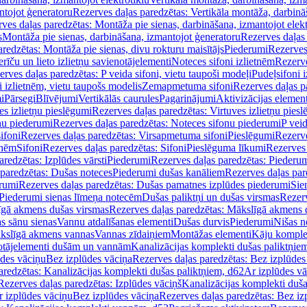
ntojot ģeneratoru
Rezerves daļas paredzētas: Vertikāla montāža, darbinā
ves daļas paredzētas: Montāža pie sienas, darbināšana, izmantojot elekt
s
Montāža pie sienas, darbināšana, izmantojot ģeneratoru
Rezerves daļas 
redzētas: Montāža pie sienas, divu rokturu maisītājs
Piederumi
Rezerves
erīču un lieto izlietņu savienotājelementi
Noteces sifoni izlietnēm
Rezerve
rves daļas paredzētas: P veida sifoni, vietu taupoši modeļi
Pudeļsifoni 
 izlietnēm, vietu taupošs modelis
Zemapmetuma sifoni
Rezerves daļas 
i
Pārsegi
Blīvējumi
Vertikālās caurules
Pagarinājumi
Aktivizācijas element
es izlietņu pieslēgumi
Rezerves daļas paredzētas: Virtuves izlietņu pies
nu piederumi
Rezerves daļas paredzētas: Noteces sifonu piederumi
P veid
ifoni
Rezerves daļas paredzētas: Virsapmetuma sifoni
Pieslēgumi
Rezerve
tnēm
Sifoni
Rezerves daļas paredzētas: Sifoni
Pieslēguma līkumi
Rezerves 
redzētas: Izplūdes vārsti
Piederumi
Rezerves daļas paredzētas: Piederu
 paredzētas: Dušas noteces
Piederumi dušas kanāliem
Rezerves daļas par
rumi
Rezerves daļas paredzētas: Dušas pamatnes izplūdes piederumi
Sie
 Piederumi sienas līmeņa notecēm
Dušas paliktņi un dušas virsmas
Rezerv
gā akmens dušas virsmas
Rezerves daļas paredzētas: Mākslīgā akmens 
s sānu sienas
Vannu atdalīšanas elementi
Dušas durvis
Piederumi
Nišas n
kslīgā akmens vannas
Vannas zīdaiņiem
Montāžas elementi
Kāju komplek
otājelementi dušām un vannām
Kanalizācijas komplekti dušas paliktņie
ūdes vāciņu
Bez izplūdes vāciņa
Rezerves daļas paredzētas: Bez izplūdes
aredzētas: Kanalizācijas komplekti dušas paliktņiem, d62
Ar izplūdes v
Rezerves daļas paredzētas: Izplūdes vāciņš
Kanalizācijas komplekti duša
r izplūdes vāciņu
Bez izplūdes vāciņa
Rezerves daļas paredzētas: Bez iz