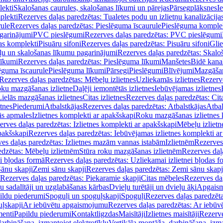
lekti
Skalošanas caurules, skalošanas līkumi un pārejas
Pārsegplāksnes
I
plekti
Rezerves daļas paredzētas: Tualetes podu un izlietņu kanalizācija
rule
Rezerves daļas paredzētas: Pieslēguma īscaurule
Pieslēguma komple
agarinājumi
PVC pieslēgumi
Rezerves daļas paredzētas: PVC pieslēgumi
jas komplekti
Pisuāru sifoni
Rezerves daļas paredzētas: Pisuāru sifoni
Glie
ļu un skalošanas līkumu pagarinājumi
Rezerves daļas paredzētas: Skalo
līkumi
Rezerves daļas paredzētas: Pieslēguma līkumi
Manšetes
Bidē kanal
ēguma īscaurule
Pieslēguma līkumi
Pārsegi
Pieslēgumi
Blīvējumi
Mazgāšan
Rezerves daļas paredzētas: Mēbeļu izlietnes
Uzliekamās izlietnes
Rezerve
oku mazgāšanas izlietne
Daļēji iemontētās izlietnes
Iebūvējamas izlietnes
Lielās mazgāšanas izlietnes
Citas izlietnes
Rezerves daļas paredzētas: Cita
etnes
Piederumi
Atbalstkājas
Rezerves daļas paredzētas: Atbalstkājas
Atbal
ās apmales
Izlietnes komplekti ar apakšskapi
Roku mazgāšanas izlietnes 
erves daļas paredzētas: Izlietnes komplekti ar apakšskapi
Mēbeļu izlietn
pakšskapi
Rezerves daļas paredzētas: Iebūvējamas izlietnes komplekti a
es daļas paredzētas: Izlietnes mazām vannas istabām
Izlietnēm
Rezerves 
edzētas: Mēbeļu izlietnēm
Stūra roku mazgāšanas izlietnēm
Rezerves daļ
ei bļodas formā
Rezerves daļas paredzētas: Uzliekamai izlietnei bļodas f
Sānu skapji
Zemi sānu skapji
Rezerves daļas paredzētas: Zemi sānu skapj
Rezerves daļas paredzētas: Piekaramie skapji
Citas mēbeles
Rezerves daļ
u sadalītāji un uzglabāšanas kārbas
Dvieļu turētāji un dvieļu āķi
Apgaism
ildu piederumi
Spoguļi un spoguļskapji
Spoguļi
Rezerves daļas paredzēta
uļskapji
Ar iebūvētu apgaismojumu
Rezerves daļas paredzētas: Ar iebū
enti
Papildu piederumi
Kontaktligzdas
Maisītāji
Izlietnes maisītāji
Rezerve
arbināšana, izmantojot elektrotīklu
Vertikāla montāža, darbināšana, izma