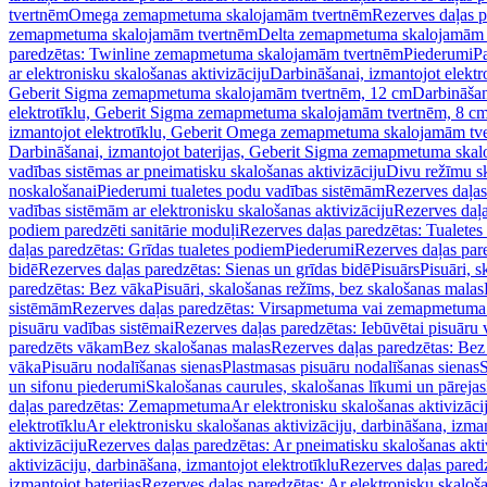
tvertnēm
Omega zemapmetuma skalojamām tvertnēm
Rezerves daļas 
zemapmetuma skalojamām tvertnēm
Delta zemapmetuma skalojamām 
paredzētas: Twinline zemapmetuma skalojamām tvertnēm
Piederumi
Pa
ar elektronisku skalošanas aktivizāciju
Darbināšanai, izmantojot elek
Geberit Sigma zemapmetuma skalojamām tvertnēm, 12 cm
Darbināšan
elektrotīklu, Geberit Sigma zemapmetuma skalojamām tvertnēm, 8 c
izmantojot elektrotīklu, Geberit Omega zemapmetuma skalojamām tv
Darbināšanai, izmantojot baterijas, Geberit Sigma zemapmetuma ska
vadības sistēmas ar pneimatisku skalošanas aktivizāciju
Divu režīmu s
noskalošanai
Piederumi tualetes podu vadības sistēmām
Rezerves daļas
vadības sistēmām ar elektronisku skalošanas aktivizāciju
Rezerves daļa
podiem paredzēti sanitārie moduļi
Rezerves daļas paredzētas: Tualetes
daļas paredzētas: Grīdas tualetes podiem
Piederumi
Rezerves daļas par
bidē
Rezerves daļas paredzētas: Sienas un grīdas bidē
Pisuārs
Pisuāri, 
paredzētas: Bez vāka
Pisuāri, skalošanas režīms, bez skalošanas malas
sistēmām
Rezerves daļas paredzētas: Virsapmetuma vai zemapmetuma 
pisuāru vadības sistēmai
Rezerves daļas paredzētas: Iebūvētai pisuāru 
paredzēts vākam
Bez skalošanas malas
Rezerves daļas paredzētas: Bez
vāka
Pisuāru nodalīšanas sienas
Plastmasas pisuāru nodalīšanas sienas
S
un sifonu piederumi
Skalošanas caurules, skalošanas līkumi un pārejas
daļas paredzētas: Zemapmetuma
Ar elektronisku skalošanas aktivizācij
elektrotīklu
Ar elektronisku skalošanas aktivizāciju, darbināšana, izman
aktivizāciju
Rezerves daļas paredzētas: Ar pneimatisku skalošanas akti
aktivizāciju, darbināšana, izmantojot elektrotīklu
Rezerves daļas paredz
izmantojot baterijas
Rezerves daļas paredzētas: Ar elektronisku skalošan