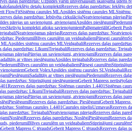
ves daļas paredzētas: Uzpildes vārsti universālajām skalojamā ūdens t
skalošana
Iekšējo detaļu komplekti
Rezerves daļas paredzētas: Iekšējo de
rit FlowFit
Sistēmu caurules ML
Apsildes sistēmu caurules ML
Sistēmu 
zerves daļas paredzētas: Iebūvēta cirkulācija
Neatvienojamas pārejas
Pār
ldes pārejas un savienojumi, atvienojami
Apsildes pieslēgumi
Piederum
īves
Skrūvju komplekti atloku savienojumiem
Palīgmateriāli
Geberit Push
rejgabali
Neatvienojamas pārejas
Rezerves daļas paredzētas: Neatvienoj
edzētas: Piederumi
Blīves caurulēm un veidgabaliem
Pārsegi caurulēm
St
s ML
Apsildes sistēmu caurules ML
Veidgabali
Rezerves daļas paredzētas
 daļas paredzētas: Līkumi
Trejgabali
Rezerves daļas paredzētas: Trejgab
nojamas pārejas
Pārejas un savienojumi, atvienojami
Rezerves daļas pare
adalītājs ar vītnes pieslēgumu
Apsildes trejgabals
Rezerves daļas paredzē
 Piederumi
Blīves caurulēm un veidgabaliem
Pārsegi caurulēm
Stiprināju
savienojumiem
Geberit Volex
Apsildes sistēmu caurules SL
Veidgabali
Reze
ojami
Pieslēgumi
Sadalītājs ar vītnes pieslēgumu
Piederumi
Rezerves daļa
ļas paredzētas: Stiprinājumi pieslēgumiem
Geberit Mapress nerūsējošais
4401
Rezerves daļas paredzētas: Sistēmas caurules 1.4401
Sistēmas caur
ļas paredzētas: Līkumi
Trejgabali
Rezerves daļas paredzētas: Trejgabali
nojamas pārejas
Pārejas un savienojumi, atvienojami
Rezerves daļas pare
slēgi
Pieslēgumi
Rezerves daļas paredzētas: Pieslēgumi
Geberit Mapress 
edzētas: Sistēmas caurules 1.4401
Caurules nipelis
Uzmavas
Rezerves da
aļas paredzētas: Trejgabali
Neatvienojamas pārejas
Rezerves daļas pared
ojami
Noslēgi
Rezerves daļas paredzētas: Noslēgi
Pieslēgumi
Rezerves da
auds, piederumi
Blīves caurulēm un veidgabaliem
Stiprinājumi caurulēm
m
Geberit Mapress C tērauds
Geberit Mapress C tērauds
Rezerves daļas p