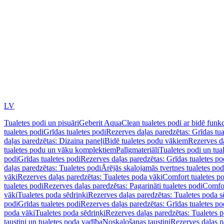
LV
Tualetes podi un pisuāri
Geberit AquaClean tualetes podi ar bidē funkc
tualetes podi
Grīdas tualetes podi
Rezerves daļas paredzētas: Grīdas tua
daļas paredzētas: Dizaina paneļi
Bidē tualetes podu vākiem
Rezerves da
tualetes podu un vāku komplektiem
Palīgmateriāli
Tualetes podi un tua
podi
Grīdas tualetes podi
Rezerves daļas paredzētas: Grīdas tualetes po
daļas paredzētas: Tualetes podi
Ārējās skalojamās tvertnes tualetes po
vāki
Rezerves daļas paredzētas: Tualetes poda vāki
Comfort tualetes p
tualetes podi
Rezerves daļas paredzētas: Pagarināti tualetes podi
Comfor
vāki
Tualetes poda sēdriņķi
Rezerves daļas paredzētas: Tualetes poda s
podi
Grīdas tualetes podi
Rezerves daļas paredzētas: Grīdas tualetes po
poda vāki
Tualetes poda sēdriņķi
Rezerves daļas paredzētas: Tualetes p
taustiņi un tualetes poda vadība
Noskalošanas taustiņi
Rezerves daļas p