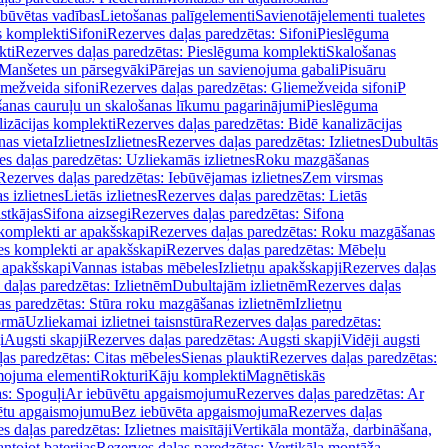
ebūvētas vadības
Lietošanas palīgelementi
Savienotājelementi tualetes
s komplekti
Sifoni
Rezerves daļas paredzētas: Sifoni
Pieslēguma
kti
Rezerves daļas paredzētas: Pieslēguma komplekti
Skalošanas
Manšetes un pārsegvāki
Pārejas un savienojuma gabali
Pisuāru
mežveida sifoni
Rezerves daļas paredzētas: Gliemežveida sifoni
P
šanas cauruļu un skalošanas līkumu pagarinājumi
Pieslēguma
izācijas komplekti
Rezerves daļas paredzētas: Bidē kanalizācijas
as vieta
Izlietnes
Izlietnes
Rezerves daļas paredzētas: Izlietnes
Dubultās
s daļas paredzētas: Uzliekamās izlietnes
Roku mazgāšanas
Rezerves daļas paredzētas: Iebūvējamas izlietnes
Zem virsmas
s izlietnes
Lietās izlietnes
Rezerves daļas paredzētas: Lietās
stkājas
Sifona aizsegi
Rezerves daļas paredzētas: Sifona
komplekti ar apakšskapi
Rezerves daļas paredzētas: Roku mazgāšanas
es komplekti ar apakšskapi
Rezerves daļas paredzētas: Mēbeļu
r apakšskapi
Vannas istabas mēbeles
Izlietņu apakšskapji
Rezerves daļas
daļas paredzētas: Izlietnēm
Dubultajām izlietnēm
Rezerves daļas
as paredzētas: Stūra roku mazgāšanas izlietnēm
Izlietņu
ormā
Uzliekamai izlietnei taisnstūra
Rezerves daļas paredzētas:
i
Augsti skapji
Rezerves daļas paredzētas: Augsti skapji
Vidēji augsti
as paredzētas: Citas mēbeles
Sienas plaukti
Rezerves daļas paredzētas:
ojuma elementi
Rokturi
Kāju komplekti
Magnētiskās
s: Spoguļi
Ar iebūvētu apgaismojumu
Rezerves daļas paredzētas: Ar
vētu apgaismojumu
Bez iebūvēta apgaismojuma
Rezerves daļas
s daļas paredzētas: Izlietnes maisītāji
Vertikāla montāža, darbināšana,
ntojot baterijas
Rezerves daļas paredzētas: Vertikāla montāža,