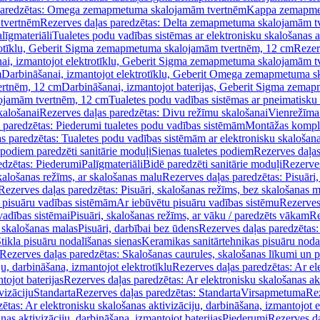
paredzētas: Omega zemapmetuma skalojamām tvertnēm
Kappa zemapme
tvertnēm
Rezerves daļas paredzētas: Delta zemapmetuma skalojamām t
līgmateriāli
Tualetes podu vadības sistēmas ar elektronisku skalošanas a
trotīklu, Geberit Sigma zemapmetuma skalojamām tvertnēm, 12 cm
Rezer
ai, izmantojot elektrotīklu, Geberit Sigma zemapmetuma skalojamām t
m
Darbināšanai, izmantojot elektrotīklu, Geberit Omega zemapmetuma 
ertnēm, 12 cm
Darbināšanai, izmantojot baterijas, Geberit Sigma zem
lojamām tvertnēm, 12 cm
Tualetes podu vadības sistēmas ar pneimatisku 
kalošanai
Rezerves daļas paredzētas: Divu režīmu skalošanai
Vienrežīma
 paredzētas: Piederumi tualetes podu vadības sistēmām
Montāžas kompl
s paredzētas: Tualetes podu vadības sistēmām ar elektronisku skalošana
 podiem paredzēti sanitārie moduļi
Sienas tualetes podiem
Rezerves daļas
edzētas: Piederumi
Palīgmateriāli
Bidē paredzēti sanitārie moduļi
Rezerves
skalošanas režīms, ar skalošanas malu
Rezerves daļas paredzētas: Pisuāri
Rezerves daļas paredzētas: Pisuāri, skalošanas režīms, bez skalošanas m
pisuāru vadības sistēmām
Ar iebūvētu pisuāru vadības sistēmu
Rezerves
vadības sistēmai
Pisuāri, skalošanas režīms, ar vāku / paredzēts vākam
Re
 skalošanas malas
Pisuāri, darbībai bez ūdens
Rezerves daļas paredzētas:
tikla pisuāru nodalīšanas sienas
Keramikas sanitārtehnikas pisuāru noda
Rezerves daļas paredzētas: Skalošanas caurules, skalošanas līkumi un p
u, darbināšana, izmantojot elektrotīklu
Rezerves daļas paredzētas: Ar el
tojot baterijas
Rezerves daļas paredzētas: Ar elektronisku skalošanas akt
vizāciju
Standarta
Rezerves daļas paredzētas: Standarta
Virsapmetuma
Re
ētas: Ar elektronisku skalošanas aktivizāciju, darbināšana, izmantojot e
as aktivizāciju, darbināšana, izmantojot baterijas
Piederumi
Rezerves da