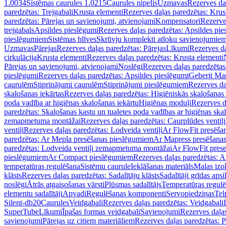
1.0034
Sistēmas caurules 1.0215
Caurules nipelis
Uzmavas
Rezerves da
paredzētas: Trejgabali
Krusta elementi
Rezerves daļas paredzētas: Krus
paredzētas: Pārejas un savienojumi, atvienojami
Kompensatori
Rezerve
trejgabals
Apsildes pieslēgumi
Rezerves daļas paredzētas: Apsildes pie
pieslēgumiem
Sistēmas blīves
Skrūvju komplekti atloku savienojumie
Uzmavas
Pārejas
Rezerves daļas paredzētas: Pārejas
Līkumi
Rezerves da
cirkulācija
Krusta elementi
Rezerves daļas paredzētas: Krusta elementi
Pārejas un savienojumi, atvienojami
Noslēgi
Rezerves daļas paredzētas
pieslēgumi
Rezerves daļas paredzētas: Apsildes pieslēgumi
Geberit Map
caurulēm
Stiprinājumi caurulēm
Stiprinājumi pieslēgumiem
Rezerves da
skalošanas iekārtas
Rezerves daļas paredzētas: Higiēniskās skalošanas 
poda vadība ar higiēnas skalošanas iekārtu
Higiēnas moduļi
Rezerves d
paredzētas: Skalošanas kastu un tualetes poda vadības ar higiēnas ska
zemapmetuma montāžai
Rezerves daļas paredzētas: Caurplūdes vent
ventiļi
Rezerves daļas paredzētas: Lodveida ventiļi
Ar FlowFit presēša
paredzētas: Ar Mepla presēšanas pieslēgumiem
Ar Mapress presēšana
paredzētas: Lodveida ventiļi zemapmetuma montāžai
Ar FlowFit pres
pieslēgumiem
Ar Compact pieslēgumiem
Rezerves daļas paredzētas: 
temperatūras regulēšana
Sistēmu caurule
Ieklāšanas materiāls
Malas izol
klāsts
Rezerves daļas paredzētas: Sadalītāju klāsts
Sadalītāji grīdas apsi
noslēgi
Ātrās atgaisošanas vārsti
Plūsmas sadalītājs
Temperatūras regulē
elementu sadalītāji
Apvadi
Regulēšanas komponenti
Servopiedziņas
Tel
Silent-db20
Caurules
Veidgabali
Rezerves daļas paredzētas: Veidgabali
SuperTube
Līkumi
Īpašas formas veidgabali
Savienojumi
Rezerves daļa
savienojumi
Pārejas uz citiem materiāliem
Rezerves daļas paredzētas: P