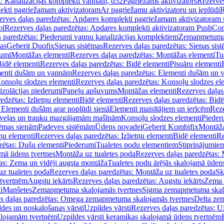
s: Kanalizācijas komplekti vannām, d52
Pagriežams aktivizators
Rezerves
lekti pagriežamam aktivizatoram
Ar pagriežamu aktivizatoru un ieplūdi
R
erves daļas paredzētas: Apdares komplekti pagriežamam aktivizatoram 
ol
Rezerves daļas paredzētas: Apdares komplekti aktivizatoram PushCon
s paredzētas: Piederumi vannu kanalizācijas komplektiem
Zemapmetuma c
mas
Geberit Duofix
Sienas sistēmas
Rezerves daļas paredzētas: Sienas sis
rumi
Montāžas elementi
Rezerves daļas paredzētas: Montāžas elementi
Tu
idē elementi
Rezerves daļas paredzētas: Bidē elementi
Pisuāru elementi
enti dušām un vannām
Rezerves daļas paredzētas: Elementi dušām un
onsoļu slodzes elementi
Rezerves daļas paredzētas: Konsoļu slodzes el
izolācijas piederumi
Paneļu apšuvums
Montāžas elementi
Rezerves daļas
edzētas: Izlietņu elementi
Bidē elementi
Rezerves daļas paredzētas: Bidē
 Elementi dušām arar noplūdi sienā
Elementi maisītājiem un ierīcēm
Reze
i veļas un trauku mazgājamām mašīnām
Konsoļu slodzes elementi
Pieder
tēmas sienām
Padeves sistēmām
Ūdens novadei
Geberit Kombifix
Montāža
tņu elementi
Rezerves daļas paredzētas: Izlietņu elementi
Bidē elementi
Re
zētas: Dušu elementi
Piederumi
Tualetes podu elementiem
Stiprinājumie
amā ūdens tvertnes
Montāža uz tualetes poda
Rezerves daļas paredzētas: 
as: Zema un vidēji augsta montāža
Tualetes podu ārējās skalojamā ūdens
z tualetes poda
Rezerves daļas paredzētas: Montāža uz tualetes poda
Sk
 tvertnēm
Augstu iekārts
Rezerves daļas paredzētas: Augstu iekārts
Zema 
i
Manšetes
Zemapmetuma skalojamās tvertnes
Sigma zemapmetuma skalo
s daļas paredzētas: Omega zemapmetuma skalojamās tvertnes
Delta ze
des un noskalošanas vārsti
Uzpildes vārsti
Rezerves daļas paredzētas: Uz
alojamām tvertnēm
Uzpildes vārsti keramikas skalojamā ūdens tvertnēm