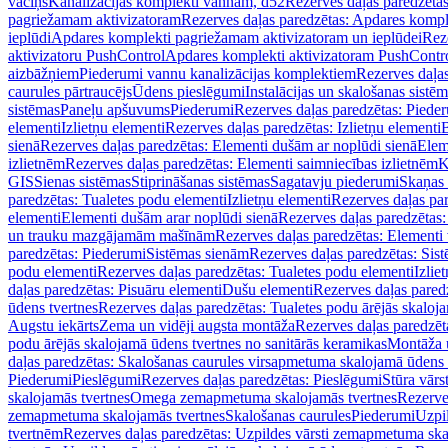
vāciņš
Kanalizācijas komplekti vannām, d52
Rezerves daļas paredzēta
pagriežamam aktivizatoram
Rezerves daļas paredzētas: Apdares komp
ieplūdi
Apdares komplekti pagriežamam aktivizatoram un ieplūdei
Rez
aktivizatoru PushControl
Apdares komplekti aktivizatoram PushContr
aizbāžņiem
Piederumi vannu kanalizācijas komplektiem
Rezerves daļa
caurules pārtraucējs
Ūdens pieslēgumi
Instalācijas un skalošanas sistē
sistēmas
Paneļu apšuvums
Piederumi
Rezerves daļas paredzētas: Piede
elementi
Izlietņu elementi
Rezerves daļas paredzētas: Izlietņu elementi
B
sienā
Rezerves daļas paredzētas: Elementi dušām ar noplūdi sienā
Elem
izlietnēm
Rezerves daļas paredzētas: Elementi saimniecības izlietnēm
K
GIS
Sienas sistēmas
Stiprināšanas sistēmas
Sagatavju piederumi
Skaņas 
paredzētas: Tualetes podu elementi
Izlietņu elementi
Rezerves daļas par
elementi
Elementi dušām arar noplūdi sienā
Rezerves daļas paredzētas:
un trauku mazgājamām mašīnām
Rezerves daļas paredzētas: Element
paredzētas: Piederumi
Sistēmas sienām
Rezerves daļas paredzētas: Sis
podu elementi
Rezerves daļas paredzētas: Tualetes podu elementi
Izlie
daļas paredzētas: Pisuāru elementi
Dušu elementi
Rezerves daļas pared
ūdens tvertnes
Rezerves daļas paredzētas: Tualetes podu ārējās skaloj
Augstu iekārts
Zema un vidēji augsta montāža
Rezerves daļas paredzēt
podu ārējās skalojamā ūdens tvertnes no sanitārās keramikas
Montāža u
daļas paredzētas: Skalošanas caurules virsapmetuma skalojamā ūdens
Piederumi
Pieslēgumi
Rezerves daļas paredzētas: Pieslēgumi
Stūra vārst
skalojamās tvertnes
Omega zemapmetuma skalojamās tvertnes
Rezerve
zemapmetuma skalojamās tvertnes
Skalošanas caurules
Piederumi
Uzpil
tvertnēm
Rezerves daļas paredzētas: Uzpildes vārsti zemapmetuma sk