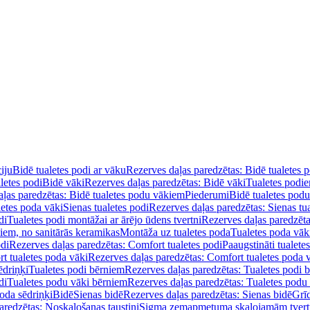
iju
Bidē tualetes podi ar vāku
Rezerves daļas paredzētas: Bidē tualetes 
letes podi
Bidē vāki
Rezerves daļas paredzētas: Bidē vāki
Tualetes podi
ļas paredzētas: Bidē tualetes podu vākiem
Piederumi
Bidē tualetes pod
letes poda vāki
Sienas tualetes podi
Rezerves daļas paredzētas: Sienas tu
di
Tualetes podi montāžai ar ārējo ūdens tvertni
Rezerves daļas paredzēta
diem, no sanitārās keramikas
Montāža uz tualetes poda
Tualetes poda vāk
odi
Rezerves daļas paredzētas: Comfort tualetes podi
Paaugstināti tualete
t tualetes poda vāki
Rezerves daļas paredzētas: Comfort tualetes poda 
ēdriņķi
Tualetes podi bērniem
Rezerves daļas paredzētas: Tualetes podi 
di
Tualetes podu vāki bērniem
Rezerves daļas paredzētas: Tualetes podu
oda sēdriņķi
Bidē
Sienas bidē
Rezerves daļas paredzētas: Sienas bidē
Grī
aredzētas: Noskalošanas taustiņi
Sigma zemapmetuma skalojamām tver