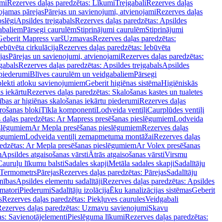
mi
Rezerves daļas paredzētas: Līkumi
Trejgabali
Rezerves daļas
ojamas pārejas
Pārejas un savienojumi, atvienojami
Rezerves daļas
slēgi
Apsildes trejgabals
Rezerves daļas paredzētas: Apsildes
abaliem
Pārsegi caurulēm
Stiprinājumi caurulēm
Stiprinājumi
Geberit Mapress varš
Uzmavas
Rezerves daļas paredzētas:
Iebūvēta cirkulācija
Rezerves daļas paredzētas: Iebūvēta
jas
Pārejas un savienojumi, atvienojami
Rezerves daļas paredzētas:
gabals
Rezerves daļas paredzētas: Apsildes trejgabals
Apsildes
 piederumi
Blīves caurulēm un veidgabaliem
Pārsegi
lekti atloku savienojumiem
Geberit higiēnas sistēma
Higiēniskās
s iekārtu
Rezerves daļas paredzētas: Skalošanas kastes un tualetes
ības ar higiēnas skalošanas iekārtu piederumi
Rezerves daļas
rošanas bloki
Tīkla komponenti
Lodveida ventiļi
Caurplūdes ventiļi
 daļas paredzētas: Ar Mapress presēšanas pieslēgumiem
Lodveida
eslēgumiem
Ar Mepla presēšanas pieslēgumiem
Rezerves daļas
lēgumiem
Lodveida ventiļi zemapmetuma montāžai
Rezerves daļas
redzētas: Ar Mepla presēšanas pieslēgumiem
Ar Volex presēšanas
m
Apsildes atgaisošanas vārsti
Ātrās atgaisošanas vārsti
Virsmu
Cauruļu līkumu balsti
Sadales skapji
Metāla sadales skapji
Sadalītāju
Termometrs
Pārejas
Rezerves daļas paredzētas: Pārejas
Sadalītāju
nības
Apsildes elementu sadalītāji
Rezerves daļas paredzētas: Apsildes
matori
Piederumi
Sadalītāju izolācija
Ēku kanalizācijas sistēmas
Geberit
s
Rezerves daļas paredzētas: Piekļuves caurules
Veidgabali
ezerves daļas paredzētas: Uzmavu savienojumi
Skavu
as: Savienotājelementi
Pieslēguma līkumi
Rezerves daļas paredzētas: