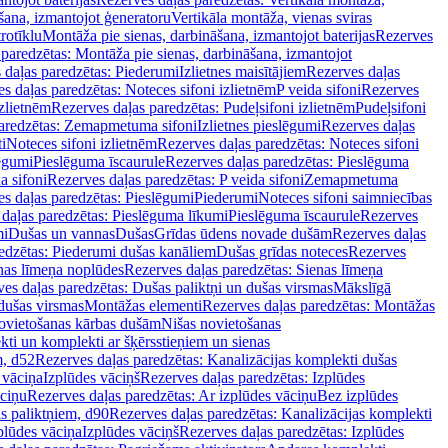
šana, izmantojot ģeneratoru
Vertikāla montāža, vienas sviras
rotīklu
Montāža pie sienas, darbināšana, izmantojot baterijas
Rezerves
paredzētas: Montāža pie sienas, darbināšana, izmantojot
 daļas paredzētas: Piederumi
Izlietnes maisītājiem
Rezerves daļas
s daļas paredzētas: Noteces sifoni izlietnēm
P veida sifoni
Rezerves
izlietnēm
Rezerves daļas paredzētas: Pudeļsifoni izlietnēm
Pudeļsifoni
paredzētas: Zemapmetuma sifoni
Izlietnes pieslēgumi
Rezerves daļas
i
Noteces sifoni izlietnēm
Rezerves daļas paredzētas: Noteces sifoni
lēgumi
Pieslēguma īscaurule
Rezerves daļas paredzētas: Pieslēguma
a sifoni
Rezerves daļas paredzētas: P veida sifoni
Zemapmetuma
s daļas paredzētas: Pieslēgumi
Piederumi
Noteces sifoni saimniecības
daļas paredzētas: Pieslēguma līkumi
Pieslēguma īscaurule
Rezerves
mi
Dušas un vannas
Dušas
Grīdas ūdens novade dušām
Rezerves daļas
edzētas: Piederumi dušas kanāliem
Dušas grīdas noteces
Rezerves
nas līmeņa noplūdes
Rezerves daļas paredzētas: Sienas līmeņa
es daļas paredzētas: Dušas paliktņi un dušas virsmas
Mākslīgā
dušas virsmas
Montāžas elementi
Rezerves daļas paredzētas: Montāžas
ovietošanas kārbas dušām
Nišas novietošanas
ti un komplekti ar šķērsstieņiem un sienas
m, d52
Rezerves daļas paredzētas: Kanalizācijas komplekti dušas
 vāciņa
Izplūdes vāciņš
Rezerves daļas paredzētas: Izplūdes
āciņu
Rezerves daļas paredzētas: Ar izplūdes vāciņu
Bez izplūdes
s paliktņiem, d90
Rezerves daļas paredzētas: Kanalizācijas komplekti
plūdes vāciņa
Izplūdes vāciņš
Rezerves daļas paredzētas: Izplūdes