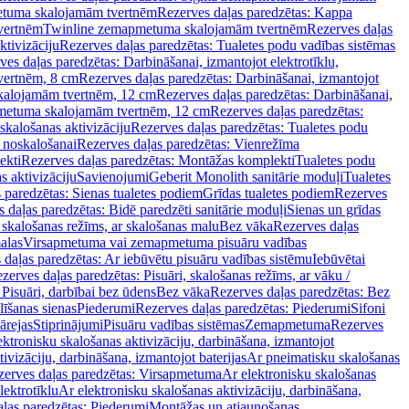
tuma skalojamām tvertnēm
Rezerves daļas paredzētas: Kappa
vertnēm
Twinline zemapmetuma skalojamām tvertnēm
Rezerves daļas
ktivizāciju
Rezerves daļas paredzētas: Tualetes podu vadības sistēmas
ves daļas paredzētas: Darbināšanai, izmantojot elektrotīklu,
vertnēm, 8 cm
Rezerves daļas paredzētas: Darbināšanai, izmantojot
skalojamām tvertnēm, 12 cm
Rezerves daļas paredzētas: Darbināšanai,
apmetuma skalojamām tvertnēm, 12 cm
Rezerves daļas paredzētas:
skalošanas aktivizāciju
Rezerves daļas paredzētas: Tualetes podu
 noskalošanai
Rezerves daļas paredzētas: Vienrežīma
ekti
Rezerves daļas paredzētas: Montāžas komplekti
Tualetes podu
s aktivizāciju
Savienojumi
Geberit Monolith sanitārie moduļi
Tualetes
 paredzētas: Sienas tualetes podiem
Grīdas tualetes podiem
Rezerves
 daļas paredzētas: Bidē paredzēti sanitārie moduļi
Sienas un grīdas
, skalošanas režīms, ar skalošanas malu
Bez vāka
Rezerves daļas
alas
Virsapmetuma vai zemapmetuma pisuāru vadības
 daļas paredzētas: Ar iebūvētu pisuāru vadības sistēmu
Iebūvētai
zerves daļas paredzētas: Pisuāri, skalošanas režīms, ar vāku /
 Pisuāri, darbībai bez ūdens
Bez vāka
Rezerves daļas paredzētas: Bez
līšanas sienas
Piederumi
Rezerves daļas paredzētas: Piederumi
Sifoni
ārejas
Stiprinājumi
Pisuāru vadības sistēmas
Zemapmetuma
Rezerves
ektronisku skalošanas aktivizāciju, darbināšana, izmantojot
ivizāciju, darbināšana, izmantojot baterijas
Ar pneimatisku skalošanas
zerves daļas paredzētas: Virsapmetuma
Ar elektronisku skalošanas
lektrotīklu
Ar elektronisku skalošanas aktivizāciju, darbināšana,
ļas paredzētas: Piederumi
Montāžas un atjaunošanas