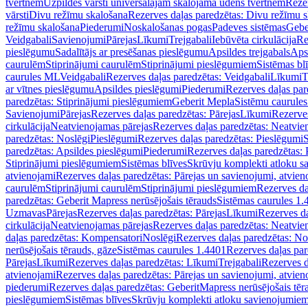
tvertnēm
Uzpildes vārsti universālajām skalojamā ūdens tvertnēm
Rezer
vārsti
Divu režīmu skalošana
Rezerves daļas paredzētas: Divu režīmu 
režīmu skalošana
Piederumi
Noskalošanas pogas
Padeves sistēmas
Gebe
Veidgabali
Savienojumi
Pārejas
Līkumi
Trejgabali
Iebūvēta cirkulācija
Re
pieslēgumu
Sadalītājs ar presēšanas pieslēgumu
Apsildes trejgabals
Apsi
caurulēm
Stiprinājumi caurulēm
Stiprinājumi pieslēgumiem
Sistēmas bl
caurules ML
Veidgabali
Rezerves daļas paredzētas: Veidgabali
Līkumi
T
ar vītnes pieslēgumu
Apsildes pieslēgumi
Piederumi
Rezerves daļas par
paredzētas: Stiprinājumi pieslēgumiem
Geberit Mepla
Sistēmu caurule
Savienojumi
Pārejas
Rezerves daļas paredzētas: Pārejas
Līkumi
Rezerves
cirkulācija
Neatvienojamas pārejas
Rezerves daļas paredzētas: Neatvie
paredzētas: Noslēgi
Pieslēgumi
Rezerves daļas paredzētas: Pieslēgumi
S
paredzētas: Apsildes pieslēgumi
Piederumi
Rezerves daļas paredzētas:
Stiprinājumi pieslēgumiem
Sistēmas blīves
Skrūvju komplekti atloku 
atvienojami
Rezerves daļas paredzētas: Pārejas un savienojumi, atvien
caurulēm
Stiprinājumi caurulēm
Stiprinājumi pieslēgumiem
Rezerves da
paredzētas: Geberit Mapress nerūsējošais tērauds
Sistēmas caurules 1.
Uzmavas
Pārejas
Rezerves daļas paredzētas: Pārejas
Līkumi
Rezerves da
cirkulācija
Neatvienojamas pārejas
Rezerves daļas paredzētas: Neatvie
daļas paredzētas: Kompensatori
Noslēgi
Rezerves daļas paredzētas: No
nerūsējošais tērauds, gāze
Sistēmas caurules 1.4401
Rezerves daļas par
Pārejas
Līkumi
Rezerves daļas paredzētas: Līkumi
Trejgabali
Rezerves d
atvienojami
Rezerves daļas paredzētas: Pārejas un savienojumi, atvien
piederumi
Rezerves daļas paredzētas: GeberitMapress nerūsējošais tēr
pieslēgumiem
Sistēmas blīves
Skrūvju komplekti atloku savienojumie