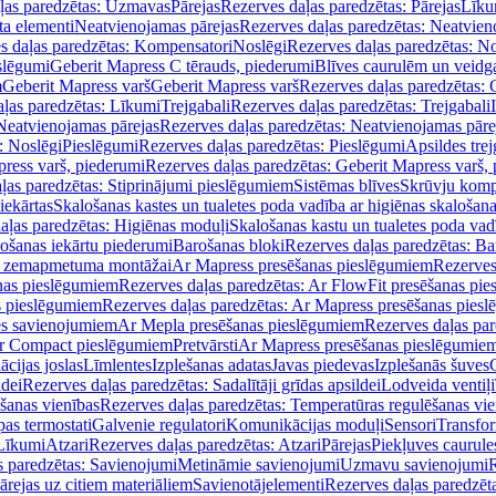
ļas paredzētas: Uzmavas
Pārejas
Rezerves daļas paredzētas: Pārejas
Līku
ta elementi
Neatvienojamas pārejas
Rezerves daļas paredzētas: Neatvien
s daļas paredzētas: Kompensatori
Noslēgi
Rezerves daļas paredzētas: No
slēgumi
Geberit Mapress C tērauds, piederumi
Blīves caurulēm un veidg
m
Geberit Mapress varš
Geberit Mapress varš
Rezerves daļas paredzētas: 
ļas paredzētas: Līkumi
Trejgabali
Rezerves daļas paredzētas: Trejgabali
Neatvienojamas pārejas
Rezerves daļas paredzētas: Neatvienojamas pāre
: Noslēgi
Pieslēgumi
Rezerves daļas paredzētas: Pieslēgumi
Apsildes trej
ress varš, piederumi
Rezerves daļas paredzētas: Geberit Mapress varš,
ļas paredzētas: Stiprinājumi pieslēgumiem
Sistēmas blīves
Skrūvju komp
iekārtas
Skalošanas kastes un tualetes poda vadība ar higiēnas skalošana
aļas paredzētas: Higiēnas moduļi
Skalošanas kastu un tualetes poda vad
lošanas iekārtu piederumi
Barošanas bloki
Rezerves daļas paredzētas: Ba
iļi zemapmetuma montāžai
Ar Mapress presēšanas pieslēgumiem
Rezerves
nas pieslēgumiem
Rezerves daļas paredzētas: Ar FlowFit presēšanas pi
s pieslēgumiem
Rezerves daļas paredzētas: Ar Mapress presēšanas pies
es savienojumiem
Ar Mepla presēšanas pieslēgumiem
Rezerves daļas pa
Ar Compact pieslēgumiem
Pretvārsti
Ar Mapress presēšanas pieslēgumie
ācijas joslas
Līmlentes
Izplešanas adatas
Javas piedevas
Izplešanās šuves
ldei
Rezerves daļas paredzētas: Sadalītāji grīdas apsildei
Lodveida ventiļi
šanas vienības
Rezerves daļas paredzētas: Temperatūras regulēšanas vie
pas termostati
Galvenie regulatori
Komunikācijas moduļi
Sensori
Transfor
Līkumi
Atzari
Rezerves daļas paredzētas: Atzari
Pārejas
Piekļuves caurule
s paredzētas: Savienojumi
Metināmie savienojumi
Uzmavu savienojumi
R
ārejas uz citiem materiāliem
Savienotājelementi
Rezerves daļas paredzēt