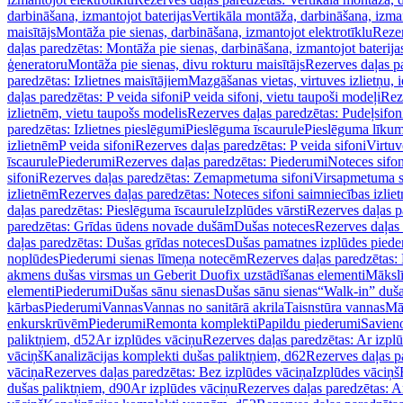
darbināšana, izmantojot baterijas
Vertikāla montāža, darbināšana, izma
maisītājs
Montāža pie sienas, darbināšana, izmantojot elektrotīklu
Rezer
daļas paredzētas: Montāža pie sienas, darbināšana, izmantojot baterija
ģeneratoru
Montāža pie sienas, divu rokturu maisītājs
Rezerves daļas pa
paredzētas: Izlietnes maisītājiem
Mazgāšanas vietas, virtuves izlietņu, i
daļas paredzētas: P veida sifoni
P veida sifoni, vietu taupoši modeļi
Reze
izlietnēm, vietu taupošs modelis
Rezerves daļas paredzētas: Pudeļsifoni
paredzētas: Izlietnes pieslēgumi
Pieslēguma īscaurule
Pieslēguma līkum
izlietnēm
P veida sifoni
Rezerves daļas paredzētas: P veida sifoni
Virtuv
īscaurule
Piederumi
Rezerves daļas paredzētas: Piederumi
Noteces sifo
sifoni
Rezerves daļas paredzētas: Zemapmetuma sifoni
Virsapmetuma s
izlietnēm
Rezerves daļas paredzētas: Noteces sifoni saimniecības izlie
daļas paredzētas: Pieslēguma īscaurule
Izplūdes vārsti
Rezerves daļas pa
paredzētas: Grīdas ūdens novade dušām
Dušas noteces
Rezerves daļas
daļas paredzētas: Dušas grīdas noteces
Dušas pamatnes izplūdes piede
noplūdes
Piederumi sienas līmeņa notecēm
Rezerves daļas paredzētas:
akmens dušas virsmas un Geberit Duofix uzstādīšanas elementi
Mākslī
elementi
Piederumi
Dušas sānu sienas
Dušas sānu sienas
“Walk-in” duša
kārbas
Piederumi
Vannas
Vannas no sanitārā akrila
Taisnstūra vannas
Mā
enkurskrūvēm
Piederumi
Remonta komplekti
Papildu piederumi
Savien
paliktņiem, d52
Ar izplūdes vāciņu
Rezerves daļas paredzētas: Ar izpl
vāciņš
Kanalizācijas komplekti dušas paliktņiem, d62
Rezerves daļas p
vāciņa
Rezerves daļas paredzētas: Bez izplūdes vāciņa
Izplūdes vāciņš
dušas paliktņiem, d90
Ar izplūdes vāciņu
Rezerves daļas paredzētas: A