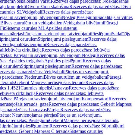
vertnēm
Noskalošanas vārsti
Rezerves daļas paredzētas: Noskalošanas
taļu komplekti
Divu režīmu skalošana
Rezerves daļas paredzētas: Divu
caurules SL
Veidgabali
Rezerves daļas paredzētas:
ejas un savienojumi, atvienojami
Noslēgi
Pieslēgumi
Sadalītājs ar vītnes
i
Blīves caurulēm un veidgabaliem
Veidgabalu blīvējumi
Pārsegi
Fit
Sistēmu caurules ML
Apsildes sistēmu
amas pārejas
Pārejas un savienojumi, atvienojami
Pieslēgumi
Sadalītājs
iprinājumi caurulēm
Stiprinājumi pieslēgumiem
Rezerves daļas
: Veidgabali
Savienojumi
Rezerves daļas paredzētas:
ali
Iebūvēta cirkulācija
Rezerves daļas paredzētas: Iebūvēta
dzētas: Pārejas un savienojumi, atvienojami
Noslēgi
Rezerves daļas
tas: Apsildes trejgabals
Apsildes pieslēgumi
Rezerves daļas
mi caurulēm
Stiprinājumi pieslēgumiem
Rezerves daļas paredzētas:
rves daļas paredzētas: Veidgabali
Pārejas un savienojumi,
s paredzētas: Piederumi
Blīves caurulēm un veidgabaliem
Pārsegi
 tērauds
Geberit Mapress nerūsējošais tērauds
Rezerves daļas
ules 1.4521
Caurules nipelis
Uzmavas
Rezerves daļas paredzētas:
Iebūvēta cirkulācija
Rezerves daļas paredzētas: Iebūvēta
dzētas: Pārejas un savienojumi, atvienojami
Kompensatori
Rezerves
nerūsējošais tērauds, gāze
Rezerves daļas paredzētas: Geberit Mapress
ļas paredzētas: Uzmavas
Pārejas
Rezerves daļas paredzētas:
zētas: Neatvienojamas pārejas
Pārejas un savienojumi,
ļas paredzētas: Pieslēgumi
GeberitMapress nerūsējošais tērauds,
Stiprinājumi pieslēgumiem
Rezerves daļas paredzētas: Stiprinājumi
aredzētas: Geberit Mapress C tērauds
Sistēmas caurules