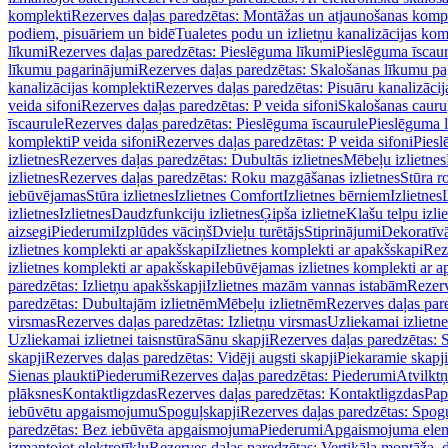
komplekti
Rezerves daļas paredzētas: Montāžas un atjaunošanas komp
podiem, pisuāriem un bidē
Tualetes podu un izlietņu kanalizācijas kom
līkumi
Rezerves daļas paredzētas: Pieslēguma līkumi
Pieslēguma īscau
līkumu pagarinājumi
Rezerves daļas paredzētas: Skalošanas līkumu p
kanalizācijas komplekti
Rezerves daļas paredzētas: Pisuāru kanalizāci
veida sifoni
Rezerves daļas paredzētas: P veida sifoni
Skalošanas cauru
īscaurule
Rezerves daļas paredzētas: Pieslēguma īscaurule
Pieslēguma 
komplekti
P veida sifoni
Rezerves daļas paredzētas: P veida sifoni
Piesl
izlietnes
Rezerves daļas paredzētas: Dubultās izlietnes
Mēbeļu izlietnes
izlietnes
Rezerves daļas paredzētas: Roku mazgāšanas izlietnes
Stūra r
iebūvējamas
Stūra izlietnes
Izlietnes Comfort
Izlietnes bērniem
Izlietnes
izlietnes
Izlietnes
Daudzfunkciju izlietnes
Ģipša izlietne
Klašu telpu izli
aizsegi
Piederumi
Izplūdes vāciņš
Dvieļu turētājs
Stiprinājumi
Dekoratīv
izlietnes komplekti ar apakšskapi
Izlietnes komplekti ar apakšskapi
Rez
izlietnes komplekti ar apakšskapi
Iebūvējamas izlietnes komplekti ar a
paredzētas: Izlietņu apakšskapji
Izlietnes mazām vannas istabām
Rezerv
paredzētas: Dubultajām izlietnēm
Mēbeļu izlietnēm
Rezerves daļas par
virsmas
Rezerves daļas paredzētas: Izlietņu virsmas
Uzliekamai izlietn
Uzliekamai izlietnei taisnstūra
Sānu skapji
Rezerves daļas paredzētas: 
skapji
Rezerves daļas paredzētas: Vidēji augsti skapji
Piekaramie skapji
Sienas plaukti
Piederumi
Rezerves daļas paredzētas: Piederumi
Atvilktņ
plāksnes
Kontaktligzdas
Rezerves daļas paredzētas: Kontaktligzdas
Pap
iebūvētu apgaismojumu
Spoguļskapji
Rezerves daļas paredzētas: Spog
paredzētas: Bez iebūvēta apgaismojuma
Piederumi
Apgaismojuma elem
izmantojot elektrotīklu
Rezerves daļas paredzētas: Vertikāla montāža, d