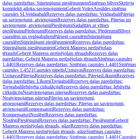
daļas paredzētas: Stiprinājumi pieslēgumiem
Sistēmas blīves
Skrūvju
komplekti atloku savienojumiem
Geberit Volex
Apsildes sistēmu
caurules SL
Veidgabali
Rezerves daļas paredzētas: Veidgabali
Pārejas
un savienojumi, atvienojami
Rezerves daļas paredzētas: Pārejas un
savienojumi, atvienojami
Pieslēgumi
Sadalītājs ar vītnes
pieslēgumu
Piederumi
Rezerves daļas paredzētas: Piederumi
Blīves
caurulēm un veidgabaliem
Pārsegi caurulēm
Stiprinājumi
caurulēm
Stiprinājumi pieslēgumiem
Rezerves daļas paredzētas:
Stiprinājumi pieslēgumiem
Geberit Mapress nerūsējošais
tērauds
Geberit Mapress nerūsējošais tērauds
Rezerves daļas
paredzētas: Geberit Mapress nerūsējošais tērauds
Sistēmas caurules
1.4401
Rezerves daļas paredzētas: Sistēmas caurules 1.4401
Sistēmas
caurules 1.4521
Caurules nipelis
Uzmavas
Rezerves daļas paredzētas:
Uzmavas
Pārejas
Rezerves daļas paredzētas: Pārejas
Līkumi
Rezerves
daļas paredzētas: Līkumi
Trejgabali
Rezerves daļas paredzētas:
Trejgabali
Iebūvēta cirkulācija
Rezerves daļas paredzētas: Iebūvēta
cirkulācija
Neatvienojamas pārejas
Rezerves daļas paredzētas:
Neatvienojamas pārejas
Pārejas un savienojumi,
atvienojami
Rezerves daļas paredzētas: Pārejas un savienojumi,
atvienojami
Kompensatori
Rezerves daļas paredzētas:
Kompensatori
Noslēgi
Rezerves daļas paredzētas:
Noslēgi
Pieslēgumi
Rezerves daļas paredzētas: Pieslēgumi
Geberit
Mapress nerūsējošais tērauds, gāze
Rezerves daļas paredzētas:
Geberit Mapress nerūsējošais tērauds, gāze
Sistēmas caurules
1.4401
Rezerves daļas paredzētas: Sistēmas caurules 1.4401
Caurules