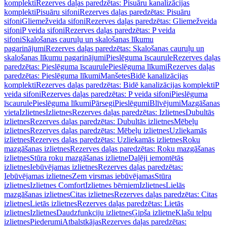
komplekti
Rezerves daļas paredzētas: Pisuāru kanalizācijas
komplekti
Pisuāru sifoni
Rezerves daļas paredzētas: Pisuāru
sifoni
Gliemežveida sifoni
Rezerves daļas paredzētas: Gliemežveida
sifoni
P veida sifoni
Rezerves daļas paredzētas: P veida
sifoni
Skalošanas cauruļu un skalošanas līkumu
pagarinājumi
Rezerves daļas paredzētas: Skalošanas cauruļu un
skalošanas līkumu pagarinājumi
Pieslēguma īscaurule
Rezerves daļas
paredzētas: Pieslēguma īscaurule
Pieslēguma līkumi
Rezerves daļas
paredzētas: Pieslēguma līkumi
Manšetes
Bidē kanalizācijas
komplekti
Rezerves daļas paredzētas: Bidē kanalizācijas komplekti
P
veida sifoni
Rezerves daļas paredzētas: P veida sifoni
Pieslēguma
īscaurule
Pieslēguma līkumi
Pārsegi
Pieslēgumi
Blīvējumi
Mazgāšanas
vieta
Izlietnes
Izlietnes
Rezerves daļas paredzētas: Izlietnes
Dubultās
izlietnes
Rezerves daļas paredzētas: Dubultās izlietnes
Mēbeļu
izlietnes
Rezerves daļas paredzētas: Mēbeļu izlietnes
Uzliekamās
izlietnes
Rezerves daļas paredzētas: Uzliekamās izlietnes
Roku
mazgāšanas izlietnes
Rezerves daļas paredzētas: Roku mazgāšanas
izlietnes
Stūra roku mazgāšanas izlietne
Daļēji iemontētās
izlietnes
Iebūvējamas izlietnes
Rezerves daļas paredzētas:
Iebūvējamas izlietnes
Zem virsmas iebūvējamas
Stūra
izlietnes
Izlietnes Comfort
Izlietnes bērniem
Izlietnes
Lielās
mazgāšanas izlietnes
Citas izlietnes
Rezerves daļas paredzētas: Citas
izlietnes
Lietās izlietnes
Rezerves daļas paredzētas: Lietās
izlietnes
Izlietnes
Daudzfunkciju izlietnes
Ģipša izlietne
Klašu telpu
izlietnes
Piederumi
Atbalstkājas
Rezerves daļas paredzētas: