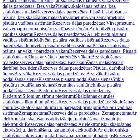
Pisuāri, skalošanas režīms, ar skalošanas malu
Bez vāka
Rezerves
daļas paredzētas: Bez vāka
Pisuāri, skalošanas režīms, bez
skalošanas malas
Rezerves daļas paredzētas: Pisuāri, skalošanas
režīms, bez skalošanas malas
Virsapmetuma vai zemapmetuma
pisuāru vadības sistēmām
Rezerves daļas paredzētas: Virsapmetuma
vai zemapmetuma pisuāru vadības sistēmām
Ar iebūvētu pisuāru
vadības sistēmu
Rezerves daļas paredzētas: Ar iebūvētu pisuāru
vadības sistēmu
Iebūvētai pisuāru vadības sistēmai
Rezerves daļas
paredzētas: Iebūvētai pisuāru vadības sistēmai
Pisuāri, skalošanas
režīms, ar vāku / paredzēts vākam
Rezerves daļas paredzētas: Pisuāri,
skalošanas režīms, ar vāku / paredzēts vākam
Bez skalošanas
malas
Rezerves daļas paredzētas: Bez skalošanas malas
Pisuāri,
darbībai bez ūdens
Rezerves daļas paredzētas: Pisuāri, darbībai bez
ūdens
Bez vāka
Rezerves daļas paredzētas: Bez vāka
Pisuāru
nodalīšanas sienas
Plastmasas pisuāru nodalīšanas sienas
Stikla
pisuāru nodalīšanas sienas
Keramikas sanitārtehnikas pisuāru
nodalīšanas sienas
Piederumi
Rezerves daļas paredzētas:
Piederumi
Sifoni un sifonu piederumi
Skalošanas caurules,
skalošanas līkumi un pārejas
Rezerves daļas paredzētas: Skalošanas
caurules, skalošanas līkumi un pārejas
Stiprinājumi
Pisuāru vadības
sistēmas
Zemapmetuma
Rezerves daļas paredzētas: Zemapmetuma
Ar
elektronisku skalošanas aktivizāciju, darbināšana, izmantojot
elektrotīklu
Rezerves daļas paredzētas: Ar elektronisku skalošanas
aktivizāciju, darbināšana, izmantojot elektrotīklu
Ar elektronisku
skalošanas aktivizāciju, darbināšana, izmantojot baterijas
Rezerves