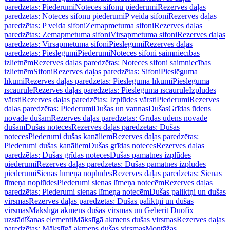
paredzētas: Piederumi
Noteces sifonu piederumi
Rezerves daļas
paredzētas: Noteces sifonu piederumi
P veida sifoni
Rezerves daļas
paredzētas: P veida sifoni
Zemapmetuma sifoni
Rezerves daļas
paredzētas: Zemapmetuma sifoni
Virsapmetuma sifoni
Rezerves daļas
paredzētas: Virsapmetuma sifoni
Pieslēgumi
Rezerves daļas
paredzētas: Pieslēgumi
Piederumi
Noteces sifoni saimniecības
izlietnēm
Rezerves daļas paredzētas: Noteces sifoni saimniecības
izlietnēm
Sifoni
Rezerves daļas paredzētas: Sifoni
Pieslēguma
līkumi
Rezerves daļas paredzētas: Pieslēguma līkumi
Pieslēguma
īscaurule
Rezerves daļas paredzētas: Pieslēguma īscaurule
Izplūdes
vārsti
Rezerves daļas paredzētas: Izplūdes vārsti
Piederumi
Rezerves
daļas paredzētas: Piederumi
Dušas un vannas
Dušas
Grīdas ūdens
novade dušām
Rezerves daļas paredzētas: Grīdas ūdens novade
dušām
Dušas noteces
Rezerves daļas paredzētas: Dušas
noteces
Piederumi dušas kanāliem
Rezerves daļas paredzētas:
Piederumi dušas kanāliem
Dušas grīdas noteces
Rezerves daļas
paredzētas: Dušas grīdas noteces
Dušas pamatnes izplūdes
piederumi
Rezerves daļas paredzētas: Dušas pamatnes izplūdes
piederumi
Sienas līmeņa noplūdes
Rezerves daļas paredzētas: Sienas
līmeņa noplūdes
Piederumi sienas līmeņa notecēm
Rezerves daļas
paredzētas: Piederumi sienas līmeņa notecēm
Dušas paliktņi un dušas
virsmas
Rezerves daļas paredzētas: Dušas paliktņi un dušas
virsmas
Mākslīgā akmens dušas virsmas un Geberit Duofix
uzstādīšanas elementi
Mākslīgā akmens dušas virsmas
Rezerves daļas
paredzētas: Mākslīgā akmens dušas virsmas
Montāžas