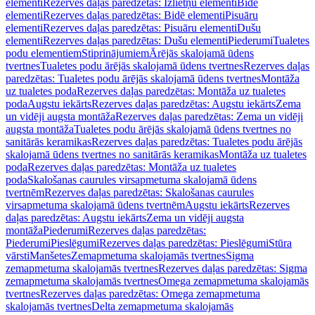
elementi
Rezerves daļas paredzētas: Izlietņu elementi
Bidē
elementi
Rezerves daļas paredzētas: Bidē elementi
Pisuāru
elementi
Rezerves daļas paredzētas: Pisuāru elementi
Dušu
elementi
Rezerves daļas paredzētas: Dušu elementi
Piederumi
Tualetes
podu elementiem
Stiprinājumiem
Ārējās skalojamā ūdens
tvertnes
Tualetes podu ārējās skalojamā ūdens tvertnes
Rezerves daļas
paredzētas: Tualetes podu ārējās skalojamā ūdens tvertnes
Montāža
uz tualetes poda
Rezerves daļas paredzētas: Montāža uz tualetes
poda
Augstu iekārts
Rezerves daļas paredzētas: Augstu iekārts
Zema
un vidēji augsta montāža
Rezerves daļas paredzētas: Zema un vidēji
augsta montāža
Tualetes podu ārējās skalojamā ūdens tvertnes no
sanitārās keramikas
Rezerves daļas paredzētas: Tualetes podu ārējās
skalojamā ūdens tvertnes no sanitārās keramikas
Montāža uz tualetes
poda
Rezerves daļas paredzētas: Montāža uz tualetes
poda
Skalošanas caurules virsapmetuma skalojamā ūdens
tvertnēm
Rezerves daļas paredzētas: Skalošanas caurules
virsapmetuma skalojamā ūdens tvertnēm
Augstu iekārts
Rezerves
daļas paredzētas: Augstu iekārts
Zema un vidēji augsta
montāža
Piederumi
Rezerves daļas paredzētas:
Piederumi
Pieslēgumi
Rezerves daļas paredzētas: Pieslēgumi
Stūra
vārsti
Manšetes
Zemapmetuma skalojamās tvertnes
Sigma
zemapmetuma skalojamās tvertnes
Rezerves daļas paredzētas: Sigma
zemapmetuma skalojamās tvertnes
Omega zemapmetuma skalojamās
tvertnes
Rezerves daļas paredzētas: Omega zemapmetuma
skalojamās tvertnes
Delta zemapmetuma skalojamās