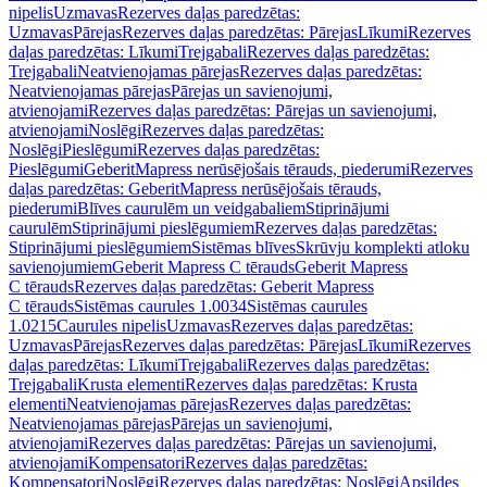
nipelis
Uzmavas
Rezerves daļas paredzētas:
Uzmavas
Pārejas
Rezerves daļas paredzētas: Pārejas
Līkumi
Rezerves
daļas paredzētas: Līkumi
Trejgabali
Rezerves daļas paredzētas:
Trejgabali
Neatvienojamas pārejas
Rezerves daļas paredzētas:
Neatvienojamas pārejas
Pārejas un savienojumi,
atvienojami
Rezerves daļas paredzētas: Pārejas un savienojumi,
atvienojami
Noslēgi
Rezerves daļas paredzētas:
Noslēgi
Pieslēgumi
Rezerves daļas paredzētas:
Pieslēgumi
GeberitMapress nerūsējošais tērauds, piederumi
Rezerves
daļas paredzētas: GeberitMapress nerūsējošais tērauds,
piederumi
Blīves caurulēm un veidgabaliem
Stiprinājumi
caurulēm
Stiprinājumi pieslēgumiem
Rezerves daļas paredzētas:
Stiprinājumi pieslēgumiem
Sistēmas blīves
Skrūvju komplekti atloku
savienojumiem
Geberit Mapress C tērauds
Geberit Mapress
C tērauds
Rezerves daļas paredzētas: Geberit Mapress
C tērauds
Sistēmas caurules 1.0034
Sistēmas caurules
1.0215
Caurules nipelis
Uzmavas
Rezerves daļas paredzētas:
Uzmavas
Pārejas
Rezerves daļas paredzētas: Pārejas
Līkumi
Rezerves
daļas paredzētas: Līkumi
Trejgabali
Rezerves daļas paredzētas:
Trejgabali
Krusta elementi
Rezerves daļas paredzētas: Krusta
elementi
Neatvienojamas pārejas
Rezerves daļas paredzētas:
Neatvienojamas pārejas
Pārejas un savienojumi,
atvienojami
Rezerves daļas paredzētas: Pārejas un savienojumi,
atvienojami
Kompensatori
Rezerves daļas paredzētas:
Kompensatori
Noslēgi
Rezerves daļas paredzētas: Noslēgi
Apsildes