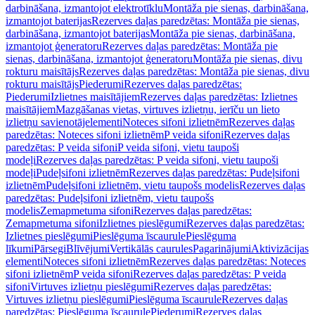
darbināšana, izmantojot elektrotīklu
Montāža pie sienas, darbināšana,
izmantojot baterijas
Rezerves daļas paredzētas: Montāža pie sienas,
darbināšana, izmantojot baterijas
Montāža pie sienas, darbināšana,
izmantojot ģeneratoru
Rezerves daļas paredzētas: Montāža pie
sienas, darbināšana, izmantojot ģeneratoru
Montāža pie sienas, divu
rokturu maisītājs
Rezerves daļas paredzētas: Montāža pie sienas, divu
rokturu maisītājs
Piederumi
Rezerves daļas paredzētas:
Piederumi
Izlietnes maisītājiem
Rezerves daļas paredzētas: Izlietnes
maisītājiem
Mazgāšanas vietas, virtuves izlietņu, ierīču un lieto
izlietņu savienotājelementi
Noteces sifoni izlietnēm
Rezerves daļas
paredzētas: Noteces sifoni izlietnēm
P veida sifoni
Rezerves daļas
paredzētas: P veida sifoni
P veida sifoni, vietu taupoši
modeļi
Rezerves daļas paredzētas: P veida sifoni, vietu taupoši
modeļi
Pudeļsifoni izlietnēm
Rezerves daļas paredzētas: Pudeļsifoni
izlietnēm
Pudeļsifoni izlietnēm, vietu taupošs modelis
Rezerves daļas
paredzētas: Pudeļsifoni izlietnēm, vietu taupošs
modelis
Zemapmetuma sifoni
Rezerves daļas paredzētas:
Zemapmetuma sifoni
Izlietnes pieslēgumi
Rezerves daļas paredzētas:
Izlietnes pieslēgumi
Pieslēguma īscaurule
Pieslēguma
līkumi
Pārsegi
Blīvējumi
Vertikālās caurules
Pagarinājumi
Aktivizācijas
elementi
Noteces sifoni izlietnēm
Rezerves daļas paredzētas: Noteces
sifoni izlietnēm
P veida sifoni
Rezerves daļas paredzētas: P veida
sifoni
Virtuves izlietņu pieslēgumi
Rezerves daļas paredzētas:
Virtuves izlietņu pieslēgumi
Pieslēguma īscaurule
Rezerves daļas
paredzētas: Pieslēguma īscaurule
Piederumi
Rezerves daļas