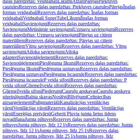
daļas paredzētas: Veidgabali
Līkumi
Atzari
Pārejas
Piekļuves
caurules
Rezerves daļas paredzētas: Piekļuves caurules
Pārejas
Īpašas
formas veidgabali
Rezerves daļas paredzētas: Īpašas formas
veidgabali
Veidgabali SuperTube
Līkumi
Īpašas formas
veidgabali
Savienojumi
Rezerves daļas paredzētas:
Savienojumi
Metināmie savienojumi
Uzmavu savienojumi
Rezerves
daļas paredzētas: Uzmavu savienojumi
Pārejas uz citiem
materiāliem
Rezerves daļas paredzētas: Pārejas uz citiem
materiāliem
Vītņu savienojumi
Rezerves daļas paredzētas: Vītņu
savienojumi
Atloka savienojumi
Atloka
adapteri
Savienotājelementi
Rezerves daļas paredzētas:
Savienotājelementi
Pieslēguma līkumi
Rezerves daļas paredzētas:
Pieslēguma līkumi
Pieslēguma uzmavas
Rezerves daļas paredzētas:
Pieslēguma uzmavas
Pieslēguma īscaurule
Rezerves daļas paredzētas:
Pieslēguma īscaurule
P veida sifoni
Rezerves daļas paredzētas: P
veida sifoni
Gliemežveida sifoni
Rezerves daļas paredzētas:
Gliemežveida sifoni
Piederumi
Cauruļu apskavas
Cauruļu apskavu
stiprinājumi
Balsta skavas
Noslēgi
Blīvējumi
Celtniecības
aizsargelementi
Palīgmateriāli
Kanalizācijas ventilācijas
vārsti
Ventilācijas vārsti
Rezerves daļas paredzētas: Ventilācijas
vārsti
Enerģijas pretvārsti
Geberit Pluvia jumta lietus ūdens
novadīšana
Jumta piltuves
Rezerves daļas paredzētas: Jumta
piltuves
Jumta piltuves, līdz 12 l/s
Rezerves daļas paredzētas: Jumta
piltuves, līdz 12 l/s
Jumta piltuves, līdz 25 l/s
Rezerves daļas
paredzētas: Jumta piltuves, līdz 25 l/s
Jumta piltuves, līdz