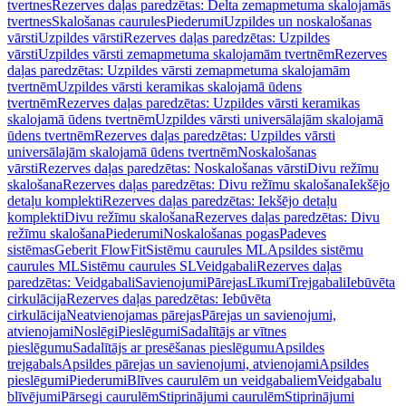
tvertnes
Rezerves daļas paredzētas: Delta zemapmetuma skalojamās
tvertnes
Skalošanas caurules
Piederumi
Uzpildes un noskalošanas
vārsti
Uzpildes vārsti
Rezerves daļas paredzētas: Uzpildes
vārsti
Uzpildes vārsti zemapmetuma skalojamām tvertnēm
Rezerves
daļas paredzētas: Uzpildes vārsti zemapmetuma skalojamām
tvertnēm
Uzpildes vārsti keramikas skalojamā ūdens
tvertnēm
Rezerves daļas paredzētas: Uzpildes vārsti keramikas
skalojamā ūdens tvertnēm
Uzpildes vārsti universālajām skalojamā
ūdens tvertnēm
Rezerves daļas paredzētas: Uzpildes vārsti
universālajām skalojamā ūdens tvertnēm
Noskalošanas
vārsti
Rezerves daļas paredzētas: Noskalošanas vārsti
Divu režīmu
skalošana
Rezerves daļas paredzētas: Divu režīmu skalošana
Iekšējo
detaļu komplekti
Rezerves daļas paredzētas: Iekšējo detaļu
komplekti
Divu režīmu skalošana
Rezerves daļas paredzētas: Divu
režīmu skalošana
Piederumi
Noskalošanas pogas
Padeves
sistēmas
Geberit FlowFit
Sistēmu caurules ML
Apsildes sistēmu
caurules ML
Sistēmu caurules SL
Veidgabali
Rezerves daļas
paredzētas: Veidgabali
Savienojumi
Pārejas
Līkumi
Trejgabali
Iebūvēta
cirkulācija
Rezerves daļas paredzētas: Iebūvēta
cirkulācija
Neatvienojamas pārejas
Pārejas un savienojumi,
atvienojami
Noslēgi
Pieslēgumi
Sadalītājs ar vītnes
pieslēgumu
Sadalītājs ar presēšanas pieslēgumu
Apsildes
trejgabals
Apsildes pārejas un savienojumi, atvienojami
Apsildes
pieslēgumi
Piederumi
Blīves caurulēm un veidgabaliem
Veidgabalu
blīvējumi
Pārsegi caurulēm
Stiprinājumi caurulēm
Stiprinājumi