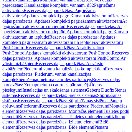
paredzētas: Kanalizācijas komplekti vannām, d52
Pagriežams
aktivizators
Rezerves daļas paredzētas: Pagriežams
aktivizators
Apdares komplekti pagriežamam aktivizatoram
Rezerves
daļas paredzētas: Apdares komplekti pagriežamam aktivizatoram
Ar
pagriežamu aktivizatoru un ieplūdi
Rezerves daļas paredzētas: Ar
pagriežamu aktivizatoru un ieplūdi
Apdares komplekti pagriežamam
aktivizatoram un ieplūdei
Rezerves daļas paredzētas: Apdares
komplekti pagriežamam aktivizatoram un ieplūdei
Ar aktivizatoru
PushControl
Rezerves daļas paredzētas: Ar aktivizatoru
PushControl
Apdares komplekti aktivizatoram PushControl
Rezerves
daļas paredzētas: Apdares komplekti aktivizatoram PushControl
Ar
vārstu aizbāžņiem
Rezerves daļas paredzētas: Ar vārstu
aizbāžņiem
Piederumi vannu kanalizācijas komplektiem
Rezerves
daļas paredzētas: Piederumi vannu kanalizācijas
komplektiem
Zemapmetuma caurules pārtraucējs
Rezerves daļas
paredzētas: Zemapmetuma caurules pārtraucējs
Ūdens
pieslēgumi
Instalācijas un skalošanas sistēmas
Geberit Duofix
Sienas
sistēmas
Rezerves daļas paredzētas: Sienas sistēmas
Stiprināšanas
sistēmas
Rezerves daļas paredzētas: Stiprināšanas sistēmas
Paneļu
apšuvums
Piederumi
Rezerves daļas paredzētas: Piederumi
Montāžas
elementi
Rezerves daļas paredzētas: Montāžas elementi
Tualetes podu
elementi
Rezerves daļas paredzētas: Tualetes podu elementi
Izlietņu
elementi
Rezerves daļas paredzētas: Izlietņu elementi
Bidē
elementi
Rezerves daļas paredzētas: Bidē elementi
Pisuāru