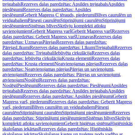
trejgabals
Rezerves daļas paredzētas: Apsildes trejgabals
Apsildes
pieslēgumi
Rezerves daļas paredzētas: Apsildes
pieslēgumi
Geberit Mapress C tērauds, piederumi
Blīves caurulēm un
veidgabaliem
Pārsegi caurulēm
Stiprinājumi caurulēm
Stiprinājumi
pieslēgumiem
Sistēmas blīves
Skrūvju komplekti atloku
savienojumiem
Geberit Mapress varš
Geberit Mapress varš
Rezerves
daļas paredzētas: Geberit Mapress varš
Uzmavas
Rezerves daļas
paredzētas: Uzmavas
Pārejas
Rezerves daļas paredzētas:
Pārejas
Līkumi
Rezerves daļas paredzētas: Līkumi
Trejgabali
Rezerves
daļas paredzētas: Trejgabali
Iebūvēta cirkulācija
Rezerves daļas
paredzētas: Iebūvēta cirkulācija
Krusta elementi
Rezerves daļas
paredzētas: Krusta elementi
Neatvienojamas pārejas
Rezerves daļas
paredzētas: Neatvienojamas pārejas
Pārejas un savienojumi,
atvienojami
Rezerves daļas paredzētas: Pārejas un savienojumi,
atvienojami
Noslēgi
Rezerves daļas paredzētas:
Noslēgi
Pieslēgumi
Rezerves daļas paredzētas: Pieslēgumi
Apsildes
trejgabals
Rezerves daļas paredzētas: Apsildes trejgabals
Apsildes
pieslēgumi
Rezerves daļas paredzētas: Apsildes pieslēgumi
Geberit
Mapress varš, piederumi
Rezerves daļas paredzētas: Geberit Mapress
varš, piederumi
Blīves caurulēm un veidgabaliem
Pārsegi
caurulēm
Stiprinājumi caurulēm
Stiprinājumi pieslēgumiem
Rezerves
daļas paredzētas: Stiprinājumi pieslēgumiem
Sistēmas blīves
Skrūvju
komplekti atloku savienojumiem
Geberit higiēnas sistēma
Higiēniskās
skalošanas iekārtas
Rezerves daļas paredzētas: Higiēniskās
skalošanas iekārtas
Skalošanas kastes un tualetes poda vadība ar