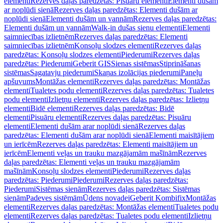
elementi
Rezerves daļas paredzētas: Pisuāru elementi
Elementi dušām
ar noplūdi sienā
Rezerves daļas paredzētas: Elementi dušām ar
noplūdi sienā
Elementi dušām un vannām
Rezerves daļas paredzētas:
Elementi dušām un vannām
Walk-in dušas sienu elementi
Elementi
saimniecības izlietnēm
Rezerves daļas paredzētas: Elementi
saimniecības izlietnēm
Konsoļu slodzes elementi
Rezerves daļas
paredzētas: Konsoļu slodzes elementi
Piederumi
Rezerves daļas
paredzētas: Piederumi
Geberit GIS
Sienas sistēmas
Stiprināšanas
sistēmas
Sagatavju piederumi
Skaņas izolācijas piederumi
Paneļu
apšuvums
Montāžas elementi
Rezerves daļas paredzētas: Montāžas
elementi
Tualetes podu elementi
Rezerves daļas paredzētas: Tualetes
podu elementi
Izlietņu elementi
Rezerves daļas paredzētas: Izlietņu
elementi
Bidē elementi
Rezerves daļas paredzētas: Bidē
elementi
Pisuāru elementi
Rezerves daļas paredzētas: Pisuāru
elementi
Elementi dušām arar noplūdi sienā
Rezerves daļas
paredzētas: Elementi dušām arar noplūdi sienā
Elementi maisītājiem
un ierīcēm
Rezerves daļas paredzētas: Elementi maisītājiem un
ierīcēm
Elementi veļas un trauku mazgājamām mašīnām
Rezerves
daļas paredzētas: Elementi veļas un trauku mazgājamām
mašīnām
Konsoļu slodzes elementi
Piederumi
Rezerves daļas
paredzētas: Piederumi
Piederumi
Rezerves daļas paredzētas:
Piederumi
Sistēmas sienām
Rezerves daļas paredzētas: Sistēmas
sienām
Padeves sistēmām
Ūdens novadei
Geberit Kombifix
Montāžas
elementi
Rezerves daļas paredzētas: Montāžas elementi
Tualetes podu
elementi
Rezerves daļas paredzētas: Tualetes podu elementi
Izlietņu