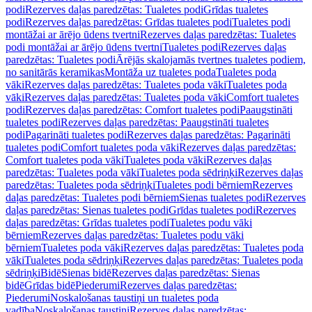
podi
Rezerves daļas paredzētas: Tualetes podi
Grīdas tualetes
podi
Rezerves daļas paredzētas: Grīdas tualetes podi
Tualetes podi
montāžai ar ārējo ūdens tvertni
Rezerves daļas paredzētas: Tualetes
podi montāžai ar ārējo ūdens tvertni
Tualetes podi
Rezerves daļas
paredzētas: Tualetes podi
Ārējās skalojamās tvertnes tualetes podiem,
no sanitārās keramikas
Montāža uz tualetes poda
Tualetes poda
vāki
Rezerves daļas paredzētas: Tualetes poda vāki
Tualetes poda
vāki
Rezerves daļas paredzētas: Tualetes poda vāki
Comfort tualetes
podi
Rezerves daļas paredzētas: Comfort tualetes podi
Paaugstināti
tualetes podi
Rezerves daļas paredzētas: Paaugstināti tualetes
podi
Pagarināti tualetes podi
Rezerves daļas paredzētas: Pagarināti
tualetes podi
Comfort tualetes poda vāki
Rezerves daļas paredzētas:
Comfort tualetes poda vāki
Tualetes poda vāki
Rezerves daļas
paredzētas: Tualetes poda vāki
Tualetes poda sēdriņķi
Rezerves daļas
paredzētas: Tualetes poda sēdriņķi
Tualetes podi bērniem
Rezerves
daļas paredzētas: Tualetes podi bērniem
Sienas tualetes podi
Rezerves
daļas paredzētas: Sienas tualetes podi
Grīdas tualetes podi
Rezerves
daļas paredzētas: Grīdas tualetes podi
Tualetes podu vāki
bērniem
Rezerves daļas paredzētas: Tualetes podu vāki
bērniem
Tualetes poda vāki
Rezerves daļas paredzētas: Tualetes poda
vāki
Tualetes poda sēdriņķi
Rezerves daļas paredzētas: Tualetes poda
sēdriņķi
Bidē
Sienas bidē
Rezerves daļas paredzētas: Sienas
bidē
Grīdas bidē
Piederumi
Rezerves daļas paredzētas:
Piederumi
Noskalošanas taustiņi un tualetes poda
vadība
Noskalošanas taustiņi
Rezerves daļas paredzētas: