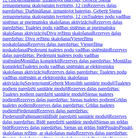
zemapmetuma skalojamām tvertnēm, 12 cm
Rezerves daļas
paredzētas: Darbināšanai, izmantojot baterijas, Geberit Sigma
zemapmetuma skalojamām tvertnēm, 12 cm
Tualetes podu vadības
sistēmas ar pneimatisku skalošanas aktivizāciju
Rezerves daļas
paredzētas: Tualetes podu vadības sistēmas ar pneimatisku
skalošanas aktivizāciju
Divu režīmu skalošanai
Rezerves daļas
paredzētas: Divu režīmu skalošanai
Vienrežīma
noskalošanai
Rezerves daļas paredzētas: Vienrežīma
noskalošanai
Piederumi tualetes podu vadības sistēmām
Rezerves
daļas paredzētas: Piederumi tualetes podu vadības
sistēmām
Montāžas komplekti
Rezerves daļas paredzētas: Montāžas
komplekti
Tualetes podu vadības sistēmām ar elektronisku
skalošanas aktivizāciju
Rezerves daļas paredzētas: Tualetes podu
vadības sistēmām ar elektronisku skalošanas
aktivizāciju
Savienojumi
Geberit Monolith sanitārie moduļi
Tualetes
podiem paredzēti sanitārie moduļi
Rezerves daļas paredzētas:
Tualetes podiem paredzēti sanitārie moduļi
Sienas tualetes
podiem
Rezerves daļas paredzētas: Sienas tualetes podiem
Grīdas
tualetes podiem
Rezerves daļas paredzētas: Grīdas tualetes
podiem
Piederumi
Rezerves daļas paredzētas:
Piederumi
Palīgmateriāli
Bidē paredzēti sanitārie moduļi
Rezerves
daļas paredzētas: Bidē paredzēti sanitārie moduļi
Sienas un grīdas
bidē
Rezerves daļas paredzētas: Sienas un grīdas bidē
Pisuārs
Pisuāri,
skalošanas režīms, ar skalošanas malu
Rezerves daļas paredzētas: