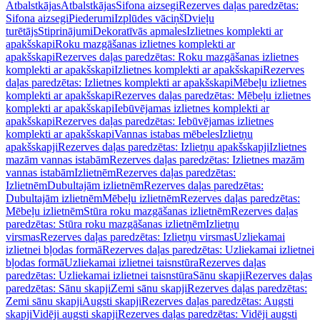
Atbalstkājas
Atbalstkājas
Sifona aizsegi
Rezerves daļas paredzētas:
Sifona aizsegi
Piederumi
Izplūdes vāciņš
Dvieļu
turētājs
Stiprinājumi
Dekoratīvās apmales
Izlietnes komplekti ar
apakšskapi
Roku mazgāšanas izlietnes komplekti ar
apakšskapi
Rezerves daļas paredzētas: Roku mazgāšanas izlietnes
komplekti ar apakšskapi
Izlietnes komplekti ar apakšskapi
Rezerves
daļas paredzētas: Izlietnes komplekti ar apakšskapi
Mēbeļu izlietnes
komplekti ar apakšskapi
Rezerves daļas paredzētas: Mēbeļu izlietnes
komplekti ar apakšskapi
Iebūvējamas izlietnes komplekti ar
apakšskapi
Rezerves daļas paredzētas: Iebūvējamas izlietnes
komplekti ar apakšskapi
Vannas istabas mēbeles
Izlietņu
apakšskapji
Rezerves daļas paredzētas: Izlietņu apakšskapji
Izlietnes
mazām vannas istabām
Rezerves daļas paredzētas: Izlietnes mazām
vannas istabām
Izlietnēm
Rezerves daļas paredzētas:
Izlietnēm
Dubultajām izlietnēm
Rezerves daļas paredzētas:
Dubultajām izlietnēm
Mēbeļu izlietnēm
Rezerves daļas paredzētas:
Mēbeļu izlietnēm
Stūra roku mazgāšanas izlietnēm
Rezerves daļas
paredzētas: Stūra roku mazgāšanas izlietnēm
Izlietņu
virsmas
Rezerves daļas paredzētas: Izlietņu virsmas
Uzliekamai
izlietnei bļodas formā
Rezerves daļas paredzētas: Uzliekamai izlietnei
bļodas formā
Uzliekamai izlietnei taisnstūra
Rezerves daļas
paredzētas: Uzliekamai izlietnei taisnstūra
Sānu skapji
Rezerves daļas
paredzētas: Sānu skapji
Zemi sānu skapji
Rezerves daļas paredzētas:
Zemi sānu skapji
Augsti skapji
Rezerves daļas paredzētas: Augsti
skapji
Vidēji augsti skapji
Rezerves daļas paredzētas: Vidēji augsti