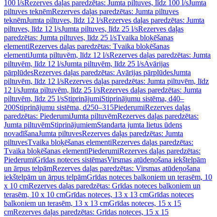
100 l/s
Rezerves daļas paredzētas: Jumta piltuves, līdz 100 l/s
Jumta
piltuves teknēm
Rezerves daļas paredzētas: Jumta piltuves
teknēm
Jumta piltuves, līdz 12 l/s
Rezerves daļas paredzētas: Jumta
piltuves, līdz 12 l/s
Jumta piltuves, līdz 25 l/s
Rezerves daļas
paredzētas: Jumta piltuves, līdz 25 l/s
Tvaika bloķēšanas
elementi
Rezerves daļas paredzētas: Tvaika bloķēšanas
elementi
Jumta piltuvēm, līdz 12 l/s
Rezerves daļas paredzētas: Jumta
piltuvēm, līdz 12 l/s
Jumta piltuvēm, līdz 25 l/s
Avārijas
pārplūdes
Rezerves daļas paredzētas: Avārijas pārplūdes
Jumta
piltuvēm, līdz 12 l/s
Rezerves daļas paredzētas: Jumta piltuvēm, līdz
12 l/s
Jumta piltuvēm, līdz 25 l/s
Rezerves daļas paredzētas: Jumta
piltuvēm, līdz 25 l/s
Stiprinājumi
Stiprinājumu sistēma, d40–
200
Stiprinājumu sistēma, d250–315
Piederumi
Rezerves daļas
paredzētas: Piederumi
Jumta piltuvēm
Rezerves daļas paredzētas:
Jumta piltuvēm
Stiprinājumiem
Standarta jumta lietus ūdens
novadīšana
Jumta piltuves
Rezerves daļas paredzētas: Jumta
piltuves
Tvaika bloķēšanas elementi
Rezerves daļas paredzētas:
Tvaika bloķēšanas elementi
Piederumi
Rezerves daļas paredzētas:
Piederumi
Grīdas noteces sistēmas
Virsmas atūdeņošana iekštelpām
un ārpus telpām
Rezerves daļas paredzētas: Virsmas atūdeņošana
iekštelpām un ārpus telpām
Grīdas noteces balkoniem un terasēm, 10
x 10 cm
Rezerves daļas paredzētas: Grīdas noteces balkoniem un
terasēm, 10 x 10 cm
Grīdas noteces, 13 x 13 cm
Grīdas noteces
balkoniem un terasēm, 13 x 13 cm
Grīdas noteces, 15 x 15
cm
Rezerves daļas paredzētas: Grīdas noteces, 15 x 15