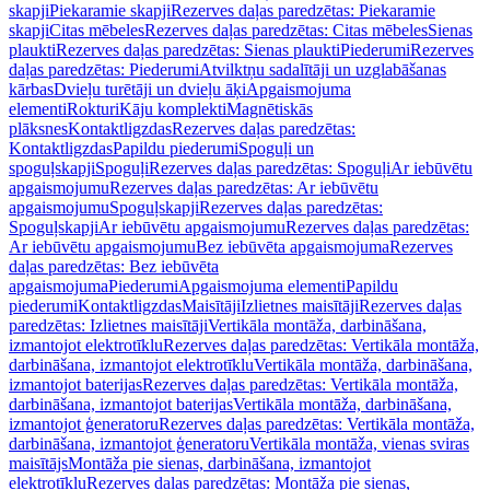
skapji
Piekaramie skapji
Rezerves daļas paredzētas: Piekaramie
skapji
Citas mēbeles
Rezerves daļas paredzētas: Citas mēbeles
Sienas
plaukti
Rezerves daļas paredzētas: Sienas plaukti
Piederumi
Rezerves
daļas paredzētas: Piederumi
Atvilktņu sadalītāji un uzglabāšanas
kārbas
Dvieļu turētāji un dvieļu āķi
Apgaismojuma
elementi
Rokturi
Kāju komplekti
Magnētiskās
plāksnes
Kontaktligzdas
Rezerves daļas paredzētas:
Kontaktligzdas
Papildu piederumi
Spoguļi un
spoguļskapji
Spoguļi
Rezerves daļas paredzētas: Spoguļi
Ar iebūvētu
apgaismojumu
Rezerves daļas paredzētas: Ar iebūvētu
apgaismojumu
Spoguļskapji
Rezerves daļas paredzētas:
Spoguļskapji
Ar iebūvētu apgaismojumu
Rezerves daļas paredzētas:
Ar iebūvētu apgaismojumu
Bez iebūvēta apgaismojuma
Rezerves
daļas paredzētas: Bez iebūvēta
apgaismojuma
Piederumi
Apgaismojuma elementi
Papildu
piederumi
Kontaktligzdas
Maisītāji
Izlietnes maisītāji
Rezerves daļas
paredzētas: Izlietnes maisītāji
Vertikāla montāža, darbināšana,
izmantojot elektrotīklu
Rezerves daļas paredzētas: Vertikāla montāža,
darbināšana, izmantojot elektrotīklu
Vertikāla montāža, darbināšana,
izmantojot baterijas
Rezerves daļas paredzētas: Vertikāla montāža,
darbināšana, izmantojot baterijas
Vertikāla montāža, darbināšana,
izmantojot ģeneratoru
Rezerves daļas paredzētas: Vertikāla montāža,
darbināšana, izmantojot ģeneratoru
Vertikāla montāža, vienas sviras
maisītājs
Montāža pie sienas, darbināšana, izmantojot
elektrotīklu
Rezerves daļas paredzētas: Montāža pie sienas,