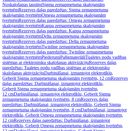
Noskalošanas taustiņi
Sigma zemapmetuma skalojamām
tvertnēm
Rezerves daļas paredzētas: Sigma zemapmetuma
skalojamām tvertnēm
Omega zemapmetuma skalojamām
tvertnēm
Rezerves daļas paredzētas: Omega zemapmetuma
skalojamām tvertnēm
Kappa zemapmetuma skalojamām
tvertnēm
Rezerves daļas paredzētas: Kappa zemapmetuma
skalojamām tvertnēm
Delta zemapmetuma skalojamām
tvertnēm
Rezerves daļas paredzētas: Delta zemapmetuma
skalojamām tvertnēm
Twinline zemapmetuma skalojamām
tvertnēm
Rezerves daļas paredzētas: Twinline zemapmetuma
skalojamām tvertnēm
Piederumi
Palīgmateriāli
Tualetes podu vadības
sistēmas ar elektronisku skalošanas aktivizāciju
Rezerves daļas
paredzētas: Tualetes podu vadības sistēmas ar elektronisku
skalošanas aktivizāciju
Darbināšanai, izmantojot elektrotīklu,
Geberit Sigma zemapmetuma skalojamām tvertnēm, 12 cm
Rezerves
daļas paredzētas: Darbināšanai, izmantojot elektrotīklu,
Geberit Sigma zemapmetuma skalojamām tvertnēm,
12 cm
Darbināšanai, izmantojot elektrotīklu, Geberit Sigma
zemapmetuma skalojamām tvertnēm, 8 cm
Rezerves daļas
paredzētas: Darbināšanai, izmantojot elektrotīklu, Geberit Sigma
zemapmetuma skalojamām tvertnēm, 8 cm
Darbināšanai, izmantojot
elektrotīklu, Geberit Omega zemapmetuma skalojamām tvertnēm,
12 cm
Rezerves daļas paredzētas: Darbināšanai, izmantojot
elektrotīklu, Geberit Omega zemapmetuma skalojamām tvertnēm,
12 cm
Darbināšanai, izmantojot baterijas, Geberit Sigma