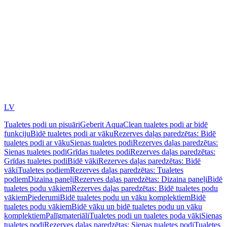
LV
Tualetes podi un pisuāri
Geberit AquaClean tualetes podi ar bidē
funkciju
Bidē tualetes podi ar vāku
Rezerves daļas paredzētas: Bidē
tualetes podi ar vāku
Sienas tualetes podi
Rezerves daļas paredzētas:
Sienas tualetes podi
Grīdas tualetes podi
Rezerves daļas paredzētas:
Grīdas tualetes podi
Bidē vāki
Rezerves daļas paredzētas: Bidē
vāki
Tualetes podiem
Rezerves daļas paredzētas: Tualetes
podiem
Dizaina paneļi
Rezerves daļas paredzētas: Dizaina paneļi
Bidē
tualetes podu vākiem
Rezerves daļas paredzētas: Bidē tualetes podu
vākiem
Piederumi
Bidē tualetes podu un vāku komplektiem
Bidē
tualetes podu vākiem
Bidē vāku un bidē tualetes podu un vāku
komplektiem
Palīgmateriāli
Tualetes podi un tualetes poda vāki
Sienas
tualetes podi
Rezerves daļas paredzētas: Sienas tualetes podi
Tualetes