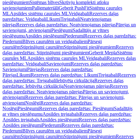
pieslēgumiem
Sistēmas blīves
Skrūvju komplekti atloku
savienojumiem
Palīgmateriāli
Geberit PushFit
Sistēmu caurules
ML
Apsildes sistēmu caurules ML
Veidgabali
Rezerves daļas
paredzētas: Veidgabali
Līkumi
Trejgabali
Neatvienojamas
pārejas
Rezerves daļas paredzētas: Neatvienojamas pārejas
Pārejas un
savienojumi, atvienojami
Pieslēgumi
Sadalītājs ar vītnes
pieslēgumu
Apsildes pieslēgumi
Piederumi
Rezerves daļas paredzētas:
Piederumi
Blīves caurulēm un veidgabaliem
Pārsegi
caurulēm
Stiprinājumi caurulēm
Stiprinājumi pieslēgumiem
Rezerves
daļas paredzētas: Stiprinājumi pieslēgumiem
Geberit Mepla
Sistēmu
caurules ML
Apsildes sistēmu caurules ML
Veidgabali
Rezerves daļas
paredzētas: Veidgabali
Savienojumi
Rezerves daļas paredzētas:
Savienojumi
Pārejas
Rezerves daļas paredzētas:
Pārejas
Līkumi
Rezerves daļas paredzētas: Līkumi
Trejgabali
Rezerves
daļas paredzētas: Trejgabali
Iebūvēta cirkulācija
Rezerves daļas
paredzētas: Iebūvēta cirkulācija
Neatvienojamas pārejas
Rezerves
daļas paredzētas: Neatvienojamas pārejas
Pārejas un savienojumi,
atvienojami
Rezerves daļas paredzētas: Pārejas un savienojumi,
atvienojami
Noslēgi
Rezerves daļas paredzētas:
Noslēgi
Pieslēgumi
Rezerves daļas paredzētas: Pieslēgumi
Sadalītājs
ar vītnes pieslēgumu
Apsildes trejgabals
Rezerves daļas paredzētas:
Apsildes trejgabals
Apsildes pieslēgumi
Rezerves daļas paredzētas:
Apsildes pieslēgumi
Piederumi
Rezerves daļas paredzētas:
Piederumi
Blīves caurulēm un veidgabaliem
Pārsegi
caurulēm
Stiprinājumi caurulēm
Stiprinājumi pieslēgumiem
Rezerves