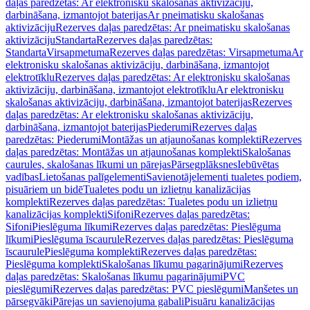
daļas paredzētas: Ar elektronisku skalošanas aktivizāciju,
darbināšana, izmantojot baterijas
Ar pneimatisku skalošanas
aktivizāciju
Rezerves daļas paredzētas: Ar pneimatisku skalošanas
aktivizāciju
Standarta
Rezerves daļas paredzētas:
Standarta
Virsapmetuma
Rezerves daļas paredzētas: Virsapmetuma
Ar
elektronisku skalošanas aktivizāciju, darbināšana, izmantojot
elektrotīklu
Rezerves daļas paredzētas: Ar elektronisku skalošanas
aktivizāciju, darbināšana, izmantojot elektrotīklu
Ar elektronisku
skalošanas aktivizāciju, darbināšana, izmantojot baterijas
Rezerves
daļas paredzētas: Ar elektronisku skalošanas aktivizāciju,
darbināšana, izmantojot baterijas
Piederumi
Rezerves daļas
paredzētas: Piederumi
Montāžas un atjaunošanas komplekti
Rezerves
daļas paredzētas: Montāžas un atjaunošanas komplekti
Skalošanas
caurules, skalošanas līkumi un pārejas
Pārsegplāksnes
Iebūvētas
vadības
Lietošanas palīgelementi
Savienotājelementi tualetes podiem,
pisuāriem un bidē
Tualetes podu un izlietņu kanalizācijas
komplekti
Rezerves daļas paredzētas: Tualetes podu un izlietņu
kanalizācijas komplekti
Sifoni
Rezerves daļas paredzētas:
Sifoni
Pieslēguma līkumi
Rezerves daļas paredzētas: Pieslēguma
līkumi
Pieslēguma īscaurule
Rezerves daļas paredzētas: Pieslēguma
īscaurule
Pieslēguma komplekti
Rezerves daļas paredzētas:
Pieslēguma komplekti
Skalošanas līkumu pagarinājumi
Rezerves
daļas paredzētas: Skalošanas līkumu pagarinājumi
PVC
pieslēgumi
Rezerves daļas paredzētas: PVC pieslēgumi
Manšetes un
pārsegvāki
Pārejas un savienojuma gabali
Pisuāru kanalizācijas