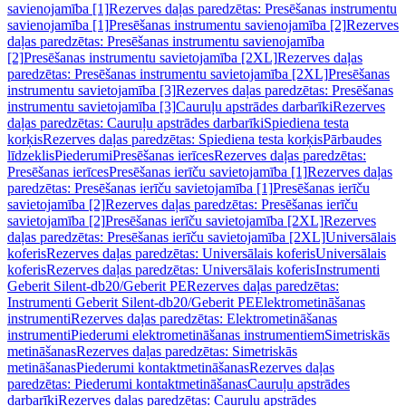
savienojamība [1]
Rezerves daļas paredzētas: Presēšanas instrumentu
savienojamība [1]
Presēšanas instrumentu savienojamība [2]
Rezerves
daļas paredzētas: Presēšanas instrumentu savienojamība
[2]
Presēšanas instrumentu savietojamība [2XL]
Rezerves daļas
paredzētas: Presēšanas instrumentu savietojamība [2XL]
Presēšanas
instrumentu savietojamība [3]
Rezerves daļas paredzētas: Presēšanas
instrumentu savietojamība [3]
Cauruļu apstrādes darbarīki
Rezerves
daļas paredzētas: Cauruļu apstrādes darbarīki
Spiediena testa
korķis
Rezerves daļas paredzētas: Spiediena testa korķis
Pārbaudes
līdzeklis
Piederumi
Presēšanas ierīces
Rezerves daļas paredzētas:
Presēšanas ierīces
Presēšanas ierīču savietojamība [1]
Rezerves daļas
paredzētas: Presēšanas ierīču savietojamība [1]
Presēšanas ierīču
savietojamība [2]
Rezerves daļas paredzētas: Presēšanas ierīču
savietojamība [2]
Presēšanas ierīču savietojamība [2XL]
Rezerves
daļas paredzētas: Presēšanas ierīču savietojamība [2XL]
Universālais
koferis
Rezerves daļas paredzētas: Universālais koferis
Universālais
koferis
Rezerves daļas paredzētas: Universālais koferis
Instrumenti
Geberit Silent-db20/Geberit PE
Rezerves daļas paredzētas:
Instrumenti Geberit Silent-db20/Geberit PE
Elektrometināšanas
instrumenti
Rezerves daļas paredzētas: Elektrometināšanas
instrumenti
Piederumi elektrometināšanas instrumentiem
Simetriskās
metināšanas
Rezerves daļas paredzētas: Simetriskās
metināšanas
Piederumi kontaktmetināšanas
Rezerves daļas
paredzētas: Piederumi kontaktmetināšanas
Cauruļu apstrādes
darbarīki
Rezerves daļas paredzētas: Cauruļu apstrādes