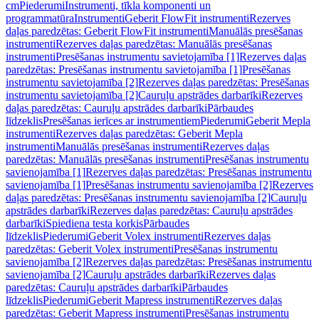
cm
Piederumi
Instrumenti, tīkla komponenti un
programmatūra
Instrumenti
Geberit FlowFit instrumenti
Rezerves
daļas paredzētas: Geberit FlowFit instrumenti
Manuālās presēšanas
instrumenti
Rezerves daļas paredzētas: Manuālās presēšanas
instrumenti
Presēšanas instrumentu savietojamība [1]
Rezerves daļas
paredzētas: Presēšanas instrumentu savietojamība [1]
Presēšanas
instrumentu savietojamība [2]
Rezerves daļas paredzētas: Presēšanas
instrumentu savietojamība [2]
Cauruļu apstrādes darbarīki
Rezerves
daļas paredzētas: Cauruļu apstrādes darbarīki
Pārbaudes
līdzeklis
Presēšanas ierīces ar instrumentiem
Piederumi
Geberit Mepla
instrumenti
Rezerves daļas paredzētas: Geberit Mepla
instrumenti
Manuālās presēšanas instrumenti
Rezerves daļas
paredzētas: Manuālās presēšanas instrumenti
Presēšanas instrumentu
savienojamība [1]
Rezerves daļas paredzētas: Presēšanas instrumentu
savienojamība [1]
Presēšanas instrumentu savienojamība [2]
Rezerves
daļas paredzētas: Presēšanas instrumentu savienojamība [2]
Cauruļu
apstrādes darbarīki
Rezerves daļas paredzētas: Cauruļu apstrādes
darbarīki
Spiediena testa korķis
Pārbaudes
līdzeklis
Piederumi
Geberit Volex instrumenti
Rezerves daļas
paredzētas: Geberit Volex instrumenti
Presēšanas instrumentu
savienojamība [2]
Rezerves daļas paredzētas: Presēšanas instrumentu
savienojamība [2]
Cauruļu apstrādes darbarīki
Rezerves daļas
paredzētas: Cauruļu apstrādes darbarīki
Pārbaudes
līdzeklis
Piederumi
Geberit Mapress instrumenti
Rezerves daļas
paredzētas: Geberit Mapress instrumenti
Presēšanas instrumentu