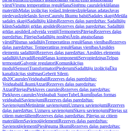
vārsti
Virsmu temperatūras regulēšana
Sistēmu caurule
Ieklāšanas
materiāls
Malas izolācijas joslas
Līmlentes
Izplešanas adatas
Javas
piedevas
Izplešanās šuves
Cauruļu līkumu balsti
Sadales skapji
Metāla
sadales skapji
Sadalītāju klāsts
Rezerves daļas paredzētas: Sadalītāju
klāsts
Sadalītāji grīdas apsildei
Rezerves daļas paredzētas: Sadalītāji
grīdas apsildei
Lodveida ventiļi
Termometrs
Pārejas
Rezerves daļas
paredzētas: Pārejas
Sadalītāju noslēgi
Ātrās atgaisošanas
vārsti
Plūsmas sadalītājs
Temperatūras regulēšanas vienības
Rezerves
daļas paredzētas: Temperatūras regulēšanas vienības
Apsildes
elementu sadalītāji
Rezerves daļas paredzētas: Apsildes elementu
sadalītāji
Apvadi
Regulēšanas komponenti
Servopiedziņas
Telpas
termostati
Galvenie regulatori
Komunikācijas
moduļi
Sensori
Transformatori
Piederumi
Sadalītāju izolācija
Ēku
kanalizācijas sistēmas
Geberit Silent-
db20
Caurules
Veidgabali
Rezerves daļas paredzētas:
Veidgabali
Līkumi
Atzari
Rezerves daļas paredzētas:
Atzari
Pārejas
Piekļuves caurules
Rezerves daļas paredzētas:
Piekļuves caurules
Veidgabali SuperTube
Līkumi
Īpašas formas
veidgabali
Savienojumi
Rezerves daļas paredzētas:
Savienojumi
Metināmie savienojumi
Uzmavu savienojumi
Rezerves
daļas paredzētas: Uzmavu savienojumi
Skavu savienojumi
Pārejas uz
citiem materiāliem
Rezerves daļas paredzētas: Pārejas uz citiem
materiāliem
Savienotājelementi
Rezerves daļas paredzētas:
Savienotājelementi
Pieslēguma līkumi
Rezerves daļas paredzētas: