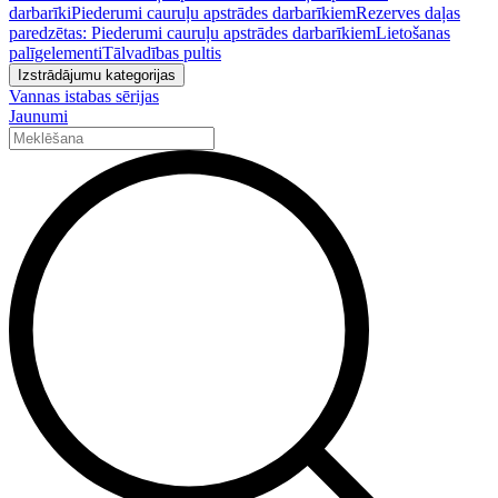
darbarīki
Piederumi cauruļu apstrādes darbarīkiem
Rezerves daļas
paredzētas: Piederumi cauruļu apstrādes darbarīkiem
Lietošanas
palīgelementi
Tālvadības pultis
Izstrādājumu kategorijas
Vannas istabas sērijas
Jaunumi