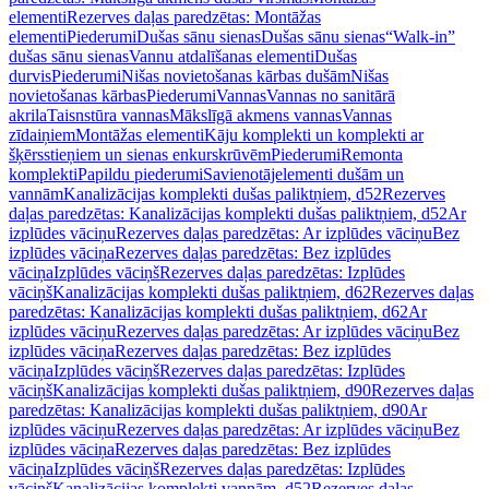
elementi
Rezerves daļas paredzētas: Montāžas
elementi
Piederumi
Dušas sānu sienas
Dušas sānu sienas
“Walk-in”
dušas sānu sienas
Vannu atdalīšanas elementi
Dušas
durvis
Piederumi
Nišas novietošanas kārbas dušām
Nišas
novietošanas kārbas
Piederumi
Vannas
Vannas no sanitārā
akrila
Taisnstūra vannas
Mākslīgā akmens vannas
Vannas
zīdaiņiem
Montāžas elementi
Kāju komplekti un komplekti ar
šķērsstieņiem un sienas enkurskrūvēm
Piederumi
Remonta
komplekti
Papildu piederumi
Savienotājelementi dušām un
vannām
Kanalizācijas komplekti dušas paliktņiem, d52
Rezerves
daļas paredzētas: Kanalizācijas komplekti dušas paliktņiem, d52
Ar
izplūdes vāciņu
Rezerves daļas paredzētas: Ar izplūdes vāciņu
Bez
izplūdes vāciņa
Rezerves daļas paredzētas: Bez izplūdes
vāciņa
Izplūdes vāciņš
Rezerves daļas paredzētas: Izplūdes
vāciņš
Kanalizācijas komplekti dušas paliktņiem, d62
Rezerves daļas
paredzētas: Kanalizācijas komplekti dušas paliktņiem, d62
Ar
izplūdes vāciņu
Rezerves daļas paredzētas: Ar izplūdes vāciņu
Bez
izplūdes vāciņa
Rezerves daļas paredzētas: Bez izplūdes
vāciņa
Izplūdes vāciņš
Rezerves daļas paredzētas: Izplūdes
vāciņš
Kanalizācijas komplekti dušas paliktņiem, d90
Rezerves daļas
paredzētas: Kanalizācijas komplekti dušas paliktņiem, d90
Ar
izplūdes vāciņu
Rezerves daļas paredzētas: Ar izplūdes vāciņu
Bez
izplūdes vāciņa
Rezerves daļas paredzētas: Bez izplūdes
vāciņa
Izplūdes vāciņš
Rezerves daļas paredzētas: Izplūdes
vāciņš
Kanalizācijas komplekti vannām, d52
Rezerves daļas