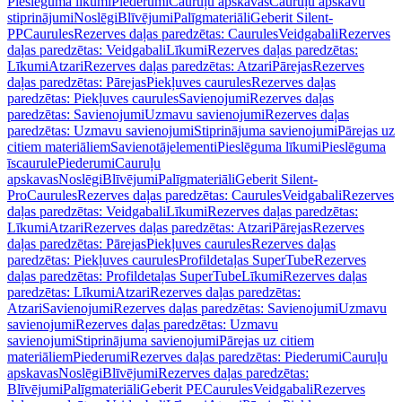
Pieslēguma līkumi
Piederumi
Cauruļu apskavas
Cauruļu apskavu
stiprinājumi
Noslēgi
Blīvējumi
Palīgmateriāli
Geberit Silent-
PP
Caurules
Rezerves daļas paredzētas: Caurules
Veidgabali
Rezerves
daļas paredzētas: Veidgabali
Līkumi
Rezerves daļas paredzētas:
Līkumi
Atzari
Rezerves daļas paredzētas: Atzari
Pārejas
Rezerves
daļas paredzētas: Pārejas
Piekļuves caurules
Rezerves daļas
paredzētas: Piekļuves caurules
Savienojumi
Rezerves daļas
paredzētas: Savienojumi
Uzmavu savienojumi
Rezerves daļas
paredzētas: Uzmavu savienojumi
Stiprinājuma savienojumi
Pārejas uz
citiem materiāliem
Savienotājelementi
Pieslēguma līkumi
Pieslēguma
īscaurule
Piederumi
Cauruļu
apskavas
Noslēgi
Blīvējumi
Palīgmateriāli
Geberit Silent-
Pro
Caurules
Rezerves daļas paredzētas: Caurules
Veidgabali
Rezerves
daļas paredzētas: Veidgabali
Līkumi
Rezerves daļas paredzētas:
Līkumi
Atzari
Rezerves daļas paredzētas: Atzari
Pārejas
Rezerves
daļas paredzētas: Pārejas
Piekļuves caurules
Rezerves daļas
paredzētas: Piekļuves caurules
Profildetaļas SuperTube
Rezerves
daļas paredzētas: Profildetaļas SuperTube
Līkumi
Rezerves daļas
paredzētas: Līkumi
Atzari
Rezerves daļas paredzētas:
Atzari
Savienojumi
Rezerves daļas paredzētas: Savienojumi
Uzmavu
savienojumi
Rezerves daļas paredzētas: Uzmavu
savienojumi
Stiprinājuma savienojumi
Pārejas uz citiem
materiāliem
Piederumi
Rezerves daļas paredzētas: Piederumi
Cauruļu
apskavas
Noslēgi
Blīvējumi
Rezerves daļas paredzētas:
Blīvējumi
Palīgmateriāli
Geberit PE
Caurules
Veidgabali
Rezerves