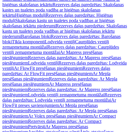
higiēnas skalošanas iekārtu
Rezerves daļas paredzētas: Skalošanas
kastes un tualetes poda vadība ar higiēnas skalošanas
iekārtu
Higiēnas moduļi
Rezerves daļas paredzētas: Higiēnas
moduļi
Skalošanas kastu un tualetes poda vadības ar higiēnas
skalošanas iekārtu piederumi
Rezerves daļas paredzētas: Skalošanas
kastu un tualetes poda vadības ar higiēnas skalošanas iekārtu
piederumi
Barošanas bloki
Rezerves daļas paredzētas: Barošanas
bloki
Tīkla komponenti
Lodveida ventiļi
Caurplūdes ventiļi
zemapmetuma montāžai
Rezerves daļas paredzētas: Caurplūdes
ventiļi zemapmetuma montāžai
Ar Mapress presēšanas
pieslēgumiem
Rezerves daļas paredzētas: Ar Mapress presēšanas
pieslēgumiem
Lodveida ventiļi
Rezerves daļas paredzētas: Lodveida
ventiļi
Ar FlowFit presēšanas pieslēgumiem
Rezerves daļas
paredzētas: Ar FlowFit presēšanas pieslēgumiem
Ar Mepla
presēšanas pieslēgumiem
Rezerves daļas paredzētas: Ar Mepla
presēšanas pieslēgumiem
Ar Mapress presēšanas
pieslēgumiem
Rezerves daļas paredzētas: Ar Mapress presēšanas
pieslēgumiem
Lodveida ventiļi zemapmetuma montāžai
Rezerves
daļas paredzētas: Lodveida ventiļi zemapmetuma montāžai
Ar
FlowFit preses savienojumiem
Ar Mepla presēšanas
pieslēgumiem
Rezerves daļas paredzētas: Ar Mepla presēšanas
pieslēgumiem
Ar Volex presēšanas pieslēgumiem
Ar Compact
pieslēgumiem
Rezerves daļas paredzētas: Ar Compact
pieslēgumiem
Pretvārsti
Ar Mapress presēšanas
pieslēgumiem
Apsildes atgaisošanas vārsti
Ātrās atgaisošanas