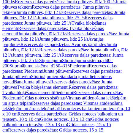
100 l/s
Rezerves daļas paredzētas: Jumta piltuves, līdz 100 l/s
Jumta
piltuves teknēm
Rezerves daļas paredzētas: Jumta piltuves
teknēm
Jumta piltuves, līdz 12 l/s
Rezerves daļas paredzētas: Jumta
piltuves, līdz 12 l/s
Jumta piltuves, līdz 25 l/s
Rezerves daļas
paredzētas: Jumta piltuves, līdz 25 l/s
Tvaika bloķēšanas
elementi
Rezerves daļas paredzētas: Tvaika bloķēšanas
elementi
Jumta piltuvēm, līdz 12 l/s
Rezerves daļas paredzētas: Jumta
piltuvēm, līdz 12 l/s
Jumta piltuvēm, līdz 25 l/s
Avārijas
pārplūdes
Rezerves daļas paredzētas: Avārijas pārplūdes
Jumta
piltuvēm, līdz 12 l/s
Rezerves daļas paredzētas: Jumta piltuvēm, līdz
12 l/s
Jumta piltuvēm, līdz 25 l/s
Rezerves daļas paredzētas: Jumta
piltuvēm, līdz 25 l/s
Stiprinājumi
Stiprinājumu sistēma, d40–
200
Stiprinājumu sistēma, d250–315
Piederumi
Rezerves daļas
paredzētas: Piederumi
Jumta piltuvēm
Rezerves daļas paredzētas:
Jumta piltuvēm
Stiprinājumiem
Standarta jumta lietus ūdens
novadīšana
Jumta piltuves
Rezerves daļas paredzētas: Jumta
piltuves
Tvaika bloķēšanas elementi
Rezerves daļas paredzētas:
Tvaika bloķēšanas elementi
Piederumi
Rezerves daļas paredzētas:
Piederumi
Grīdas noteces sistēmas
Virsmas atūdeņošana iekštelpām
un ārpus telpām
Rezerves daļas paredzētas: Virsmas atūdeņošana
iekštelpām un ārpus telpām
Grīdas noteces balkoniem un terasēm, 10
x 10 cm
Rezerves daļas paredzētas: Grīdas noteces balkoniem un
terasēm, 10 x 10 cm
Grīdas noteces, 13 x 13 cm
Grīdas noteces
balkoniem un terasēm, 13 x 13 cm
Grīdas noteces, 15 x 15
cm
Rezerves daļas paredzētas: Grīdas noteces, 15 x 15