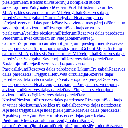
pieslēgumiem
Sistēmas blīves
Skrūvju komplekti atloku
savienojumiem
Palīgmateriāli
Geberit PushFit
Sistēmu caurules
ML
Apsildes sistēmu caurules ML
Veidgabali
Rezerves daļas
paredzētas: Veidgabali
Līkumi
Trejgabali
Neatvienojamas
pārejas
Rezerves daļas paredzētas: Neatvienojamas pārejas
Pārejas un
savienojumi, atvienojami
Pieslēgumi
Sadalītājs ar vītnes
pieslēgumu
Apsildes pieslēgumi
Piederumi
Rezerves daļas paredzētas:
Piederumi
Blīves caurulēm un veidgabaliem
Pārsegi
caurulēm
Stiprinājumi caurulēm
Stiprinājumi pieslēgumiem
Rezerves
daļas paredzētas: Stiprinājumi pieslēgumiem
Geberit Mepla
Sistēmu
caurules ML
Apsildes sistēmu caurules ML
Veidgabali
Rezerves daļas
paredzētas: Veidgabali
Savienojumi
Rezerves daļas paredzētas:
Savienojumi
Pārejas
Rezerves daļas paredzētas:
Pārejas
Līkumi
Rezerves daļas paredzētas: Līkumi
Trejgabali
Rezerves
daļas paredzētas: Trejgabali
Iebūvēta cirkulācija
Rezerves daļas
paredzētas: Iebūvēta cirkulācija
Neatvienojamas pārejas
Rezerves
daļas paredzētas: Neatvienojamas pārejas
Pārejas un savienojumi,
atvienojami
Rezerves daļas paredzētas: Pārejas un savienojumi,
atvienojami
Noslēgi
Rezerves daļas paredzētas:
Noslēgi
Pieslēgumi
Rezerves daļas paredzētas: Pieslēgumi
Sadalītājs
ar vītnes pieslēgumu
Apsildes trejgabals
Rezerves daļas paredzētas:
Apsildes trejgabals
Apsildes pieslēgumi
Rezerves daļas paredzētas:
Apsildes pieslēgumi
Piederumi
Rezerves daļas paredzētas:
Piederumi
Blīves caurulēm un veidgabaliem
Pārsegi
caurulēm
Stiprinājumi caurulēm
Stiprinājumi pieslēgumiem
Rezerves