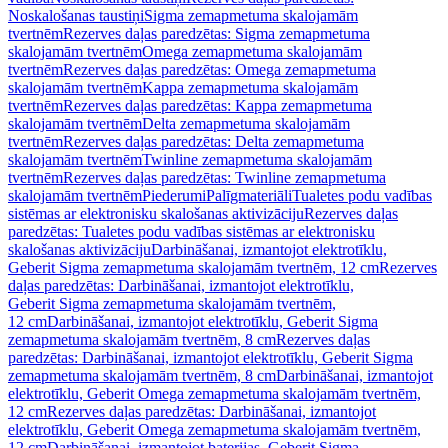
Noskalošanas taustiņi
Sigma zemapmetuma skalojamām
tvertnēm
Rezerves daļas paredzētas: Sigma zemapmetuma
skalojamām tvertnēm
Omega zemapmetuma skalojamām
tvertnēm
Rezerves daļas paredzētas: Omega zemapmetuma
skalojamām tvertnēm
Kappa zemapmetuma skalojamām
tvertnēm
Rezerves daļas paredzētas: Kappa zemapmetuma
skalojamām tvertnēm
Delta zemapmetuma skalojamām
tvertnēm
Rezerves daļas paredzētas: Delta zemapmetuma
skalojamām tvertnēm
Twinline zemapmetuma skalojamām
tvertnēm
Rezerves daļas paredzētas: Twinline zemapmetuma
skalojamām tvertnēm
Piederumi
Palīgmateriāli
Tualetes podu vadības
sistēmas ar elektronisku skalošanas aktivizāciju
Rezerves daļas
paredzētas: Tualetes podu vadības sistēmas ar elektronisku
skalošanas aktivizāciju
Darbināšanai, izmantojot elektrotīklu,
Geberit Sigma zemapmetuma skalojamām tvertnēm, 12 cm
Rezerves
daļas paredzētas: Darbināšanai, izmantojot elektrotīklu,
Geberit Sigma zemapmetuma skalojamām tvertnēm,
12 cm
Darbināšanai, izmantojot elektrotīklu, Geberit Sigma
zemapmetuma skalojamām tvertnēm, 8 cm
Rezerves daļas
paredzētas: Darbināšanai, izmantojot elektrotīklu, Geberit Sigma
zemapmetuma skalojamām tvertnēm, 8 cm
Darbināšanai, izmantojot
elektrotīklu, Geberit Omega zemapmetuma skalojamām tvertnēm,
12 cm
Rezerves daļas paredzētas: Darbināšanai, izmantojot
elektrotīklu, Geberit Omega zemapmetuma skalojamām tvertnēm,
12 cm
Darbināšanai, izmantojot baterijas, Geberit Sigma