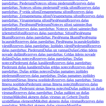
paredzētas: Piederumi
Noteces sifonu piederumi
Rezerves daļas
paredzētas: Noteces sifonu piederumi
P veida sifoni
Rezerves daļas
paredzētas: P veida sifoni
Zemapmetuma sifoni
Rezerves daļas
paredzētas: Zemapmetuma sifoni
Virsapmetuma sifoni
Rezerves daļas
paredzētas: Virsapmetuma sifoni
Pieslēgumi
Rezerves daļas
paredzētas: Pieslēgumi
Piederumi
Noteces sifoni saimniecības
izlietnēm
Rezerves daļas paredzētas: Noteces sifoni saimniecības
izlietnēm
Sifoni
Rezerves daļas paredzētas: Sifoni
Pieslēguma
līkumi
Rezerves daļas paredzētas: Pieslēguma līkumi
Pieslēguma
īscaurule
Rezerves daļas paredzētas: Pieslēguma īscaurule
Izplūdes
vārsti
Rezerves daļas paredzētas: Izplūdes vārsti
Piederumi
Rezerves
daļas paredzētas: Piederumi
Dušas un vannas
Dušas
Grīdas ūdens
novade dušām
Rezerves daļas paredzētas: Grīdas ūdens novade
dušām
Dušas noteces
Rezerves daļas paredzētas: Dušas
noteces
Piederumi dušas kanāliem
Rezerves daļas paredzētas:
Piederumi dušas kanāliem
Dušas grīdas noteces
Rezerves daļas
paredzētas: Dušas grīdas noteces
Dušas pamatnes izplūdes
piederumi
Rezerves daļas paredzētas: Dušas pamatnes izplūdes
piederumi
Sienas līmeņa noplūdes
Rezerves daļas paredzētas: Sienas
līmeņa noplūdes
Piederumi sienas līmeņa notecēm
Rezerves daļas
paredzētas: Piederumi sienas līmeņa notecēm
Dušas paliktņi un dušas
virsmas
Rezerves daļas paredzētas: Dušas paliktņi un dušas
virsmas
Mākslīgā akmens dušas virsmas un Geberit Duofix
uzstādīšanas elementi
Mākslīgā akmens dušas virsmas
Rezerves daļas
paredzētas: Mākslīgā akmens dušas virsmas
Montāžas