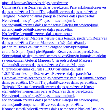
nipelis
Uzmavas
Rezerves daļas paredzētas:
Uzmavas
Pārejas
Rezerves daļas paredzētas: Pārejas
Līkumi
Rezerves
daļas paredzētas: Līkumi
Trejgabali
Rezerves daļas paredzētas:
Trejgabali
Neatvienojamas pārejas
Rezerves daļas paredzētas:
Neatvienojamas pārejas
Pārejas un savienojumi,
atvienojami
Rezerves daļas paredzētas: Pārejas un savienojumi,
atvienojami
Noslēgi
Rezerves daļas paredzētas:
Noslēgi
Pieslēgumi
Rezerves daļas paredzētas:
Pieslēgumi
GeberitMapress nerūsējošais tērauds, piederumi
Rezerves
daļas paredzētas: GeberitMapress nerūsējošais tērauds,
piederumi
Blīves caurulēm un veidgabaliem
Stiprinājumi
caurulēm
Stiprinājumi pieslēgumiem
Rezerves daļas paredzētas:
Stiprinājumi pieslēgumiem
Sistēmas blīves
Skrūvju komplekti atloku
savienojumiem
Geberit Mapress C tērauds
Geberit Mapress
C tērauds
Rezerves daļas paredzētas: Geberit Mapress
C tērauds
Sistēmas caurules 1.0034
Sistēmas caurules
1.0215
Caurules nipelis
Uzmavas
Rezerves daļas paredzētas:
Uzmavas
Pārejas
Rezerves daļas paredzētas: Pārejas
Līkumi
Rezerves
daļas paredzētas: Līkumi
Trejgabali
Rezerves daļas paredzētas:
Trejgabali
Krusta elementi
Rezerves daļas paredzētas: Krusta
elementi
Neatvienojamas pārejas
Rezerves daļas paredzētas:
Neatvienojamas pārejas
Pārejas un savienojumi,
atvienojami
Rezerves daļas paredzētas: Pārejas un savienojumi,
atvienojami
Kompensatori
Rezerves daļas paredzētas:
Kompensatori
Noslēgi
Rezerves daļas paredzētas: Noslēgi
Apsildes