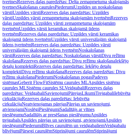
tvertnes
Rezerves daļas paredzētas: Delta zemapmetuma skalojamās
tvertnes
Skalošanas caurules
Piederumi
Uzpildes un noskalošanas
vārsti
Uzpildes vārsti
Rezerves daļas paredzētas: Uzpildes
vārsti
Uzpildes vārsti zemapmetuma skalojamām tvertnēm
Rezerves
daļas paredzētas: Uzpildes vārsti zemapmetuma skalojamām
tvertnēm
Uzpildes vārsti keramikas skalojamā ūdens
tvertnēm
Rezerves daļas paredzētas: Uzpildes vārsti keramikas
skalojamā ūdens tvertnēm
Uzpildes vārsti universālajām skalojamā
ūdens tvertnēm
Rezerves daļas paredzētas: Uzpildes vārsti
universālajām skalojamā ūdens tvertnēm
Noskalošanas
vārsti
Rezerves daļas paredzētas: Noskalošanas vārsti
Divu režīmu
skalošana
Rezerves daļas paredzētas: Divu režīmu skalošana
Iekšējo
detaļu komplekti
Rezerves daļas paredzētas: Iekšējo detaļu
komplekti
Divu režīmu skalošana
Rezerves daļas paredzētas: Divu
režīmu skalošana
Piederumi
Noskalošanas pogas
Padeves
sistēmas
Geberit FlowFit
Sistēmu caurules ML
Apsildes sistēmu
caurules ML
Sistēmu caurules SL
Veidgabali
Rezerves daļas
paredzētas: Veidgabali
Savienojumi
Pārejas
Līkumi
Trejgabali
Iebūvēta
cirkulācija
Rezerves daļas paredzētas: Iebūvēta
cirkulācija
Neatvienojamas pārejas
Pārejas un savienojumi,
atvienojami
Noslēgi
Pieslēgumi
Sadalītājs ar vītnes
pieslēgumu
Sadalītājs ar presēšanas pieslēgumu
Apsildes
trejgabals
Apsildes pārejas un savienojumi, atvienojami
Apsildes
pieslēgumi
Piederumi
Blīves caurulēm un veidgabaliem
Veidgabalu
blīvējumi
Pārsegi caurulēm
Stiprinājumi caurulēm
Stiprinājumi