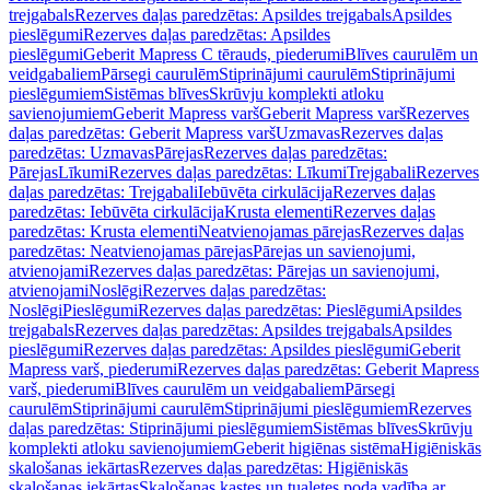
trejgabals
Rezerves daļas paredzētas: Apsildes trejgabals
Apsildes
pieslēgumi
Rezerves daļas paredzētas: Apsildes
pieslēgumi
Geberit Mapress C tērauds, piederumi
Blīves caurulēm un
veidgabaliem
Pārsegi caurulēm
Stiprinājumi caurulēm
Stiprinājumi
pieslēgumiem
Sistēmas blīves
Skrūvju komplekti atloku
savienojumiem
Geberit Mapress varš
Geberit Mapress varš
Rezerves
daļas paredzētas: Geberit Mapress varš
Uzmavas
Rezerves daļas
paredzētas: Uzmavas
Pārejas
Rezerves daļas paredzētas:
Pārejas
Līkumi
Rezerves daļas paredzētas: Līkumi
Trejgabali
Rezerves
daļas paredzētas: Trejgabali
Iebūvēta cirkulācija
Rezerves daļas
paredzētas: Iebūvēta cirkulācija
Krusta elementi
Rezerves daļas
paredzētas: Krusta elementi
Neatvienojamas pārejas
Rezerves daļas
paredzētas: Neatvienojamas pārejas
Pārejas un savienojumi,
atvienojami
Rezerves daļas paredzētas: Pārejas un savienojumi,
atvienojami
Noslēgi
Rezerves daļas paredzētas:
Noslēgi
Pieslēgumi
Rezerves daļas paredzētas: Pieslēgumi
Apsildes
trejgabals
Rezerves daļas paredzētas: Apsildes trejgabals
Apsildes
pieslēgumi
Rezerves daļas paredzētas: Apsildes pieslēgumi
Geberit
Mapress varš, piederumi
Rezerves daļas paredzētas: Geberit Mapress
varš, piederumi
Blīves caurulēm un veidgabaliem
Pārsegi
caurulēm
Stiprinājumi caurulēm
Stiprinājumi pieslēgumiem
Rezerves
daļas paredzētas: Stiprinājumi pieslēgumiem
Sistēmas blīves
Skrūvju
komplekti atloku savienojumiem
Geberit higiēnas sistēma
Higiēniskās
skalošanas iekārtas
Rezerves daļas paredzētas: Higiēniskās
skalošanas iekārtas
Skalošanas kastes un tualetes poda vadība ar