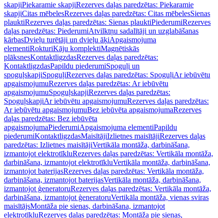
skapji
Piekaramie skapji
Rezerves daļas paredzētas: Piekaramie
skapji
Citas mēbeles
Rezerves daļas paredzētas: Citas mēbeles
Sienas
plaukti
Rezerves daļas paredzētas: Sienas plaukti
Piederumi
Rezerves
daļas paredzētas: Piederumi
Atvilktņu sadalītāji un uzglabāšanas
kārbas
Dvieļu turētāji un dvieļu āķi
Apgaismojuma
elementi
Rokturi
Kāju komplekti
Magnētiskās
plāksnes
Kontaktligzdas
Rezerves daļas paredzētas:
Kontaktligzdas
Papildu piederumi
Spoguļi un
spoguļskapji
Spoguļi
Rezerves daļas paredzētas: Spoguļi
Ar iebūvētu
apgaismojumu
Rezerves daļas paredzētas: Ar iebūvētu
apgaismojumu
Spoguļskapji
Rezerves daļas paredzētas:
Spoguļskapji
Ar iebūvētu apgaismojumu
Rezerves daļas paredzētas:
Ar iebūvētu apgaismojumu
Bez iebūvēta apgaismojuma
Rezerves
daļas paredzētas: Bez iebūvēta
apgaismojuma
Piederumi
Apgaismojuma elementi
Papildu
piederumi
Kontaktligzdas
Maisītāji
Izlietnes maisītāji
Rezerves daļas
paredzētas: Izlietnes maisītāji
Vertikāla montāža, darbināšana,
izmantojot elektrotīklu
Rezerves daļas paredzētas: Vertikāla montāža,
darbināšana, izmantojot elektrotīklu
Vertikāla montāža, darbināšana,
izmantojot baterijas
Rezerves daļas paredzētas: Vertikāla montāža,
darbināšana, izmantojot baterijas
Vertikāla montāža, darbināšana,
izmantojot ģeneratoru
Rezerves daļas paredzētas: Vertikāla montāža,
darbināšana, izmantojot ģeneratoru
Vertikāla montāža, vienas sviras
maisītājs
Montāža pie sienas, darbināšana, izmantojot
elektrotīklu
Rezerves daļas paredzētas: Montāža pie sienas,