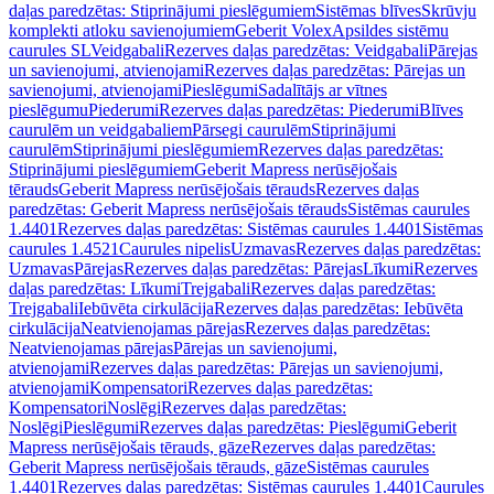
daļas paredzētas: Stiprinājumi pieslēgumiem
Sistēmas blīves
Skrūvju
komplekti atloku savienojumiem
Geberit Volex
Apsildes sistēmu
caurules SL
Veidgabali
Rezerves daļas paredzētas: Veidgabali
Pārejas
un savienojumi, atvienojami
Rezerves daļas paredzētas: Pārejas un
savienojumi, atvienojami
Pieslēgumi
Sadalītājs ar vītnes
pieslēgumu
Piederumi
Rezerves daļas paredzētas: Piederumi
Blīves
caurulēm un veidgabaliem
Pārsegi caurulēm
Stiprinājumi
caurulēm
Stiprinājumi pieslēgumiem
Rezerves daļas paredzētas:
Stiprinājumi pieslēgumiem
Geberit Mapress nerūsējošais
tērauds
Geberit Mapress nerūsējošais tērauds
Rezerves daļas
paredzētas: Geberit Mapress nerūsējošais tērauds
Sistēmas caurules
1.4401
Rezerves daļas paredzētas: Sistēmas caurules 1.4401
Sistēmas
caurules 1.4521
Caurules nipelis
Uzmavas
Rezerves daļas paredzētas:
Uzmavas
Pārejas
Rezerves daļas paredzētas: Pārejas
Līkumi
Rezerves
daļas paredzētas: Līkumi
Trejgabali
Rezerves daļas paredzētas:
Trejgabali
Iebūvēta cirkulācija
Rezerves daļas paredzētas: Iebūvēta
cirkulācija
Neatvienojamas pārejas
Rezerves daļas paredzētas:
Neatvienojamas pārejas
Pārejas un savienojumi,
atvienojami
Rezerves daļas paredzētas: Pārejas un savienojumi,
atvienojami
Kompensatori
Rezerves daļas paredzētas:
Kompensatori
Noslēgi
Rezerves daļas paredzētas:
Noslēgi
Pieslēgumi
Rezerves daļas paredzētas: Pieslēgumi
Geberit
Mapress nerūsējošais tērauds, gāze
Rezerves daļas paredzētas:
Geberit Mapress nerūsējošais tērauds, gāze
Sistēmas caurules
1.4401
Rezerves daļas paredzētas: Sistēmas caurules 1.4401
Caurules