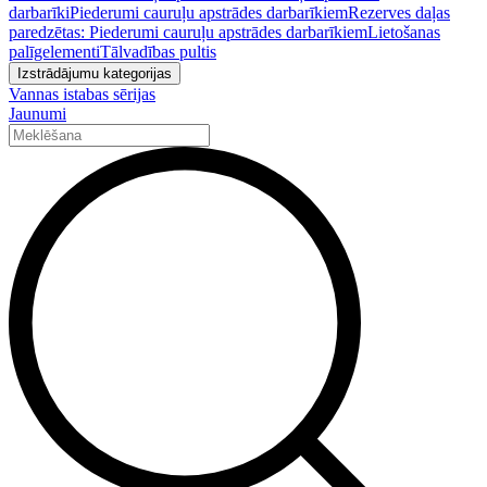
darbarīki
Piederumi cauruļu apstrādes darbarīkiem
Rezerves daļas
paredzētas: Piederumi cauruļu apstrādes darbarīkiem
Lietošanas
palīgelementi
Tālvadības pultis
Izstrādājumu kategorijas
Vannas istabas sērijas
Jaunumi