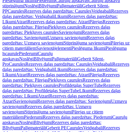
Pieslēguma līkumi
Piederumi
Cauruļu apskavas
Cauruļu apskavu
stiprinājumi
Noslēgi
Blīvējumi
Palīgmateriāli
Geberit Silent-
PP
Caurules
Rezerves daļas paredzētas: Caurules
Veidgabali
Rezerves
daļas paredzētas: Veidgabali
Līkumi
Rezerves daļas paredzētas:
Līkumi
Atzari
Rezerves daļas paredzētas: Atzari
Pārejas
Rezerves
daļas paredzētas: Pārejas
Piekļuves caurules
Rezerves daļas
paredzētas: Piekļuves caurules
Savienojumi
Rezerves daļas
paredzētas: Savienojumi
Uzmavu savienojumi
Rezerves daļas
paredzētas: Uzmavu savienojumi
Stiprinājuma savienojumi
Pārejas uz
citiem materiāliem
Savienotājelementi
Pieslēguma līkumi
Pieslēguma
īscaurule
Piederumi
Cauruļu
apskavas
Noslēgi
Blīvējumi
Palīgmateriāli
Geberit Silent-
Pro
Caurules
Rezerves daļas paredzētas: Caurules
Veidgabali
Rezerves
daļas paredzētas: Veidgabali
Līkumi
Rezerves daļas paredzētas:
Līkumi
Atzari
Rezerves daļas paredzētas: Atzari
Pārejas
Rezerves
daļas paredzētas: Pārejas
Piekļuves caurules
Rezerves daļas
paredzētas: Piekļuves caurules
Profildetaļas SuperTube
Rezerves
daļas paredzētas: Profildetaļas SuperTube
Līkumi
Rezerves daļas
paredzētas: Līkumi
Atzari
Rezerves daļas paredzētas:
Atzari
Savienojumi
Rezerves daļas paredzētas: Savienojumi
Uzmavu
savienojumi
Rezerves daļas paredzētas: Uzmavu
savienojumi
Stiprinājuma savienojumi
Pārejas uz citiem
materiāliem
Piederumi
Rezerves daļas paredzētas: Piederumi
Cauruļu
apskavas
Noslēgi
Blīvējumi
Rezerves daļas paredzētas:
Blīvējumi
Palīgmateriāli
Geberit PE
Caurules
Veidgabali
Rezerves