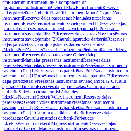
cm
Piederumi
Instrumenti, tīkla komponenti un
programmatūra
Instrumenti
Geberit FlowFit instrumenti
Rezerves
daļas paredzētas: Geberit FlowFit instrumenti
Manuālās presēšanas
instrumenti
Rezerves daļas paredzētas: Manuālās presēšanas
instrumenti
Presēšanas instrumentu savietojamība [1]
Rezerves daļas
paredzētas: Presēšanas instrumentu savietojamība [1]
Presēšanas
instrumentu savietojamība [2]
Rezerves daļas paredzētas: Presēšanas
instrumentu savietojamība [2]
Cauruļu apstrādes darbarīki
Rezerves
daļas paredzētas: Cauruļu apstrādes darbarīki
Pārbaudes
līdzeklis
Presēšanas ierīces ar instrumentiem
Piederumi
Geberit Mepla
instrumenti
Rezerves daļas paredzētas: Geberit Mepla
instrumenti
Manuālās presēšanas instrumenti
Rezerves daļas
paredzētas: Manuālās presēšanas instrumenti
Presēšanas instrumentu
savienojamība [1]
Rezerves daļas paredzētas: Presēšanas instrumentu
savienojamība [1]
Presēšanas instrumentu savienojamība [2]
Rezerves
daļas paredzētas: Presēšanas instrumentu savienojamība [2]
Cauruļu
apstrādes darbarīki
Rezerves daļas paredzētas: Cauruļu apstrādes
darbarīki
Spiediena testa korķis
Pārbaudes
līdzeklis
Piederumi
Geberit Volex instrumenti
Rezerves daļas
paredzētas: Geberit Volex instrumenti
Presēšanas instrumentu
savienojamība [2]
Rezerves daļas paredzētas: Presēšanas instrumentu
savienojamība [2]
Cauruļu apstrādes darbarīki
Rezerves daļas
paredzētas: Cauruļu apstrādes darbarīki
Pārbaudes
līdzeklis
Piederumi
Geberit Mapress instrumenti
Rezerves daļas
paredzētas: Geberit Mapress instrumenti
Presēšanas instrumentu