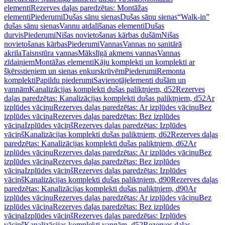
elementi
Rezerves daļas paredzētas: Montāžas
elementi
Piederumi
Dušas sānu sienas
Dušas sānu sienas
“Walk-in”
dušas sānu sienas
Vannu atdalīšanas elementi
Dušas
durvis
Piederumi
Nišas novietošanas kārbas dušām
Nišas
novietošanas kārbas
Piederumi
Vannas
Vannas no sanitārā
akrila
Taisnstūra vannas
Mākslīgā akmens vannas
Vannas
zīdaiņiem
Montāžas elementi
Kāju komplekti un komplekti ar
šķērsstieņiem un sienas enkurskrūvēm
Piederumi
Remonta
komplekti
Papildu piederumi
Savienotājelementi dušām un
vannām
Kanalizācijas komplekti dušas paliktņiem, d52
Rezerves
daļas paredzētas: Kanalizācijas komplekti dušas paliktņiem, d52
Ar
izplūdes vāciņu
Rezerves daļas paredzētas: Ar izplūdes vāciņu
Bez
izplūdes vāciņa
Rezerves daļas paredzētas: Bez izplūdes
vāciņa
Izplūdes vāciņš
Rezerves daļas paredzētas: Izplūdes
vāciņš
Kanalizācijas komplekti dušas paliktņiem, d62
Rezerves daļas
paredzētas: Kanalizācijas komplekti dušas paliktņiem, d62
Ar
izplūdes vāciņu
Rezerves daļas paredzētas: Ar izplūdes vāciņu
Bez
izplūdes vāciņa
Rezerves daļas paredzētas: Bez izplūdes
vāciņa
Izplūdes vāciņš
Rezerves daļas paredzētas: Izplūdes
vāciņš
Kanalizācijas komplekti dušas paliktņiem, d90
Rezerves daļas
paredzētas: Kanalizācijas komplekti dušas paliktņiem, d90
Ar
izplūdes vāciņu
Rezerves daļas paredzētas: Ar izplūdes vāciņu
Bez
izplūdes vāciņa
Rezerves daļas paredzētas: Bez izplūdes
vāciņa
Izplūdes vāciņš
Rezerves daļas paredzētas: Izplūdes
vāciņš
Kanalizācijas komplekti vannām, d52
Rezerves daļas