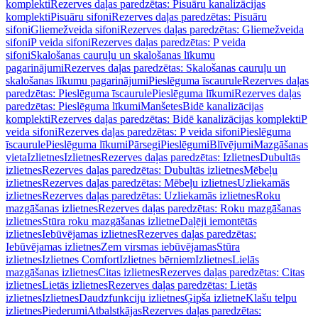
komplekti
Rezerves daļas paredzētas: Pisuāru kanalizācijas
komplekti
Pisuāru sifoni
Rezerves daļas paredzētas: Pisuāru
sifoni
Gliemežveida sifoni
Rezerves daļas paredzētas: Gliemežveida
sifoni
P veida sifoni
Rezerves daļas paredzētas: P veida
sifoni
Skalošanas cauruļu un skalošanas līkumu
pagarinājumi
Rezerves daļas paredzētas: Skalošanas cauruļu un
skalošanas līkumu pagarinājumi
Pieslēguma īscaurule
Rezerves daļas
paredzētas: Pieslēguma īscaurule
Pieslēguma līkumi
Rezerves daļas
paredzētas: Pieslēguma līkumi
Manšetes
Bidē kanalizācijas
komplekti
Rezerves daļas paredzētas: Bidē kanalizācijas komplekti
P
veida sifoni
Rezerves daļas paredzētas: P veida sifoni
Pieslēguma
īscaurule
Pieslēguma līkumi
Pārsegi
Pieslēgumi
Blīvējumi
Mazgāšanas
vieta
Izlietnes
Izlietnes
Rezerves daļas paredzētas: Izlietnes
Dubultās
izlietnes
Rezerves daļas paredzētas: Dubultās izlietnes
Mēbeļu
izlietnes
Rezerves daļas paredzētas: Mēbeļu izlietnes
Uzliekamās
izlietnes
Rezerves daļas paredzētas: Uzliekamās izlietnes
Roku
mazgāšanas izlietnes
Rezerves daļas paredzētas: Roku mazgāšanas
izlietnes
Stūra roku mazgāšanas izlietne
Daļēji iemontētās
izlietnes
Iebūvējamas izlietnes
Rezerves daļas paredzētas:
Iebūvējamas izlietnes
Zem virsmas iebūvējamas
Stūra
izlietnes
Izlietnes Comfort
Izlietnes bērniem
Izlietnes
Lielās
mazgāšanas izlietnes
Citas izlietnes
Rezerves daļas paredzētas: Citas
izlietnes
Lietās izlietnes
Rezerves daļas paredzētas: Lietās
izlietnes
Izlietnes
Daudzfunkciju izlietnes
Ģipša izlietne
Klašu telpu
izlietnes
Piederumi
Atbalstkājas
Rezerves daļas paredzētas: