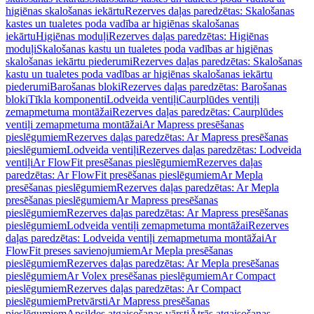
higiēnas skalošanas iekārtu
Rezerves daļas paredzētas: Skalošanas
kastes un tualetes poda vadība ar higiēnas skalošanas
iekārtu
Higiēnas moduļi
Rezerves daļas paredzētas: Higiēnas
moduļi
Skalošanas kastu un tualetes poda vadības ar higiēnas
skalošanas iekārtu piederumi
Rezerves daļas paredzētas: Skalošanas
kastu un tualetes poda vadības ar higiēnas skalošanas iekārtu
piederumi
Barošanas bloki
Rezerves daļas paredzētas: Barošanas
bloki
Tīkla komponenti
Lodveida ventiļi
Caurplūdes ventiļi
zemapmetuma montāžai
Rezerves daļas paredzētas: Caurplūdes
ventiļi zemapmetuma montāžai
Ar Mapress presēšanas
pieslēgumiem
Rezerves daļas paredzētas: Ar Mapress presēšanas
pieslēgumiem
Lodveida ventiļi
Rezerves daļas paredzētas: Lodveida
ventiļi
Ar FlowFit presēšanas pieslēgumiem
Rezerves daļas
paredzētas: Ar FlowFit presēšanas pieslēgumiem
Ar Mepla
presēšanas pieslēgumiem
Rezerves daļas paredzētas: Ar Mepla
presēšanas pieslēgumiem
Ar Mapress presēšanas
pieslēgumiem
Rezerves daļas paredzētas: Ar Mapress presēšanas
pieslēgumiem
Lodveida ventiļi zemapmetuma montāžai
Rezerves
daļas paredzētas: Lodveida ventiļi zemapmetuma montāžai
Ar
FlowFit preses savienojumiem
Ar Mepla presēšanas
pieslēgumiem
Rezerves daļas paredzētas: Ar Mepla presēšanas
pieslēgumiem
Ar Volex presēšanas pieslēgumiem
Ar Compact
pieslēgumiem
Rezerves daļas paredzētas: Ar Compact
pieslēgumiem
Pretvārsti
Ar Mapress presēšanas
pieslēgumiem
Apsildes atgaisošanas vārsti
Ātrās atgaisošanas