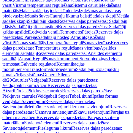
vārsti
Virsmu temperatūras regulēšana
Sistēmu caurule
Ieklāšanas
materiāls
Malas izolācijas joslas
Līmlentes
Izplešanas adatas
Javas
piedevas
Izplešanās šuves
Cauruļu līkumu balsti
Sadales skapji
Metāla
sadales skapji
Sadalītāju klāsts
Rezerves daļas paredzētas: Sadalītāju
klāsts
Sadalītāji grīdas apsildei
Rezerves daļas paredzētas: Sadalītāji
grīdas apsildei
Lodveida ventiļi
Termometrs
Pārejas
Rezerves daļas
paredzētas: Pārejas
Sadalītāju noslēgi
Ātrās atgaisošanas
vārsti
Plūsmas sadalītājs
Temperatūras regulēšanas vienības
Rezerves
daļas paredzētas: Temperatūras regulēšanas vienības
Apsildes
elementu sadalītāji
Rezerves daļas paredzētas: Apsildes elementu
sadalītāji
Apvadi
Regulēšanas komponenti
Servopiedziņas
Telpas
termostati
Galvenie regulatori
Komunikācijas
moduļi
Sensori
Transformatori
Piederumi
Sadalītāju izolācija
Ēku
kanalizācijas sistēmas
Geberit Silent-
db20
Caurules
Veidgabali
Rezerves daļas paredzētas:
Veidgabali
Līkumi
Atzari
Rezerves daļas paredzētas:
Atzari
Pārejas
Piekļuves caurules
Rezerves daļas paredzētas:
Piekļuves caurules
Veidgabali SuperTube
Līkumi
Īpašas formas
veidgabali
Savienojumi
Rezerves daļas paredzētas:
Savienojumi
Metināmie savienojumi
Uzmavu savienojumi
Rezerves
daļas paredzētas: Uzmavu savienojumi
Skavu savienojumi
Pārejas uz
citiem materiāliem
Rezerves daļas paredzētas: Pārejas uz citiem
materiāliem
Savienotājelementi
Rezerves daļas paredzētas:
Savienotājelementi
Pieslēguma līkumi
Rezerves daļas paredzētas: