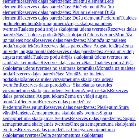
elementi
Rezerves daļas paredzētas: Izlietņu elementi
Bidē
elementi
Rezerves daļas paredzētas: Bidē elementi
Pisuāru
elementi
Rezerves daļas paredzētas: Pisuāru elementi
Dušu
elementi
Rezerves daļas paredzētas: Dušu elementi
Piederumi
Tualetes
podu elementiem
Stiprinājumiem
Ārējās skalojamā ūdens
tvertnes
Tualetes podu ārējās skalojamā ūdens tvertnes
Rezerves daļas
paredzētas: Tualetes podu ārējās skalojamā ūdens tvertnes
Montāža
uz tualetes poda
Rezerves daļas paredzētas: Montāža uz tualetes
poda
Augstu iekārts
Rezerves daļas paredzētas: Augstu iekārts
Zema
un vidēji augsta montāža
Rezerves daļas paredzētas: Zema un vidēji
augsta montāža
Tualetes podu ārējās skalojamā ūdens tvertnes no
sanitārās keramikas
Rezerves daļas paredzētas: Tualetes podu ārējās
skalojamā ūdens tvertnes no sanitārās keramikas
Montāža uz tualetes
poda
Rezerves daļas paredzētas: Montāža uz tualetes
poda
Skalošanas caurules virsapmetuma skalojamā ūdens
tvertnēm
Rezerves daļas paredzētas: Skalošanas caurules
virsapmetuma skalojamā ūdens tvertnēm
Augstu iekārts
Rezerves
daļas paredzētas: Augstu iekārts
Zema un vidēji augsta
montāža
Piederumi
Rezerves daļas paredzētas:
Piederumi
Pieslēgumi
Rezerves daļas paredzētas: Pieslēgumi
Stūra
vārsti
Manšetes
Zemapmetuma skalojamās tvertnes
Sigma
zemapmetuma skalojamās tvertnes
Rezerves daļas paredzētas: Sigma
zemapmetuma skalojamās tvertnes
Omega zemapmetuma skalojamās
tvertnes
Rezerves daļas paredzētas: Omega zemapmetuma
skalojamās tvertnes
Delta zemapmetuma skalojamās