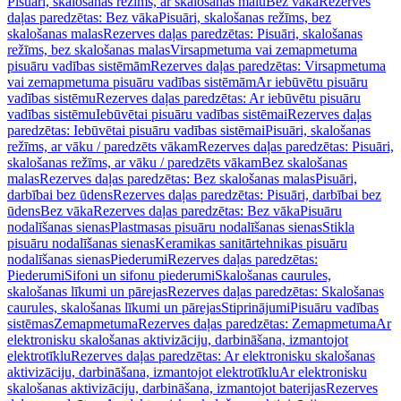
Pisuāri, skalošanas režīms, ar skalošanas malu
Bez vāka
Rezerves
daļas paredzētas: Bez vāka
Pisuāri, skalošanas režīms, bez
skalošanas malas
Rezerves daļas paredzētas: Pisuāri, skalošanas
režīms, bez skalošanas malas
Virsapmetuma vai zemapmetuma
pisuāru vadības sistēmām
Rezerves daļas paredzētas: Virsapmetuma
vai zemapmetuma pisuāru vadības sistēmām
Ar iebūvētu pisuāru
vadības sistēmu
Rezerves daļas paredzētas: Ar iebūvētu pisuāru
vadības sistēmu
Iebūvētai pisuāru vadības sistēmai
Rezerves daļas
paredzētas: Iebūvētai pisuāru vadības sistēmai
Pisuāri, skalošanas
režīms, ar vāku / paredzēts vākam
Rezerves daļas paredzētas: Pisuāri,
skalošanas režīms, ar vāku / paredzēts vākam
Bez skalošanas
malas
Rezerves daļas paredzētas: Bez skalošanas malas
Pisuāri,
darbībai bez ūdens
Rezerves daļas paredzētas: Pisuāri, darbībai bez
ūdens
Bez vāka
Rezerves daļas paredzētas: Bez vāka
Pisuāru
nodalīšanas sienas
Plastmasas pisuāru nodalīšanas sienas
Stikla
pisuāru nodalīšanas sienas
Keramikas sanitārtehnikas pisuāru
nodalīšanas sienas
Piederumi
Rezerves daļas paredzētas:
Piederumi
Sifoni un sifonu piederumi
Skalošanas caurules,
skalošanas līkumi un pārejas
Rezerves daļas paredzētas: Skalošanas
caurules, skalošanas līkumi un pārejas
Stiprinājumi
Pisuāru vadības
sistēmas
Zemapmetuma
Rezerves daļas paredzētas: Zemapmetuma
Ar
elektronisku skalošanas aktivizāciju, darbināšana, izmantojot
elektrotīklu
Rezerves daļas paredzētas: Ar elektronisku skalošanas
aktivizāciju, darbināšana, izmantojot elektrotīklu
Ar elektronisku
skalošanas aktivizāciju, darbināšana, izmantojot baterijas
Rezerves