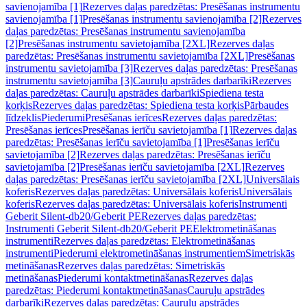
savienojamība [1]
Rezerves daļas paredzētas: Presēšanas instrumentu
savienojamība [1]
Presēšanas instrumentu savienojamība [2]
Rezerves
daļas paredzētas: Presēšanas instrumentu savienojamība
[2]
Presēšanas instrumentu savietojamība [2XL]
Rezerves daļas
paredzētas: Presēšanas instrumentu savietojamība [2XL]
Presēšanas
instrumentu savietojamība [3]
Rezerves daļas paredzētas: Presēšanas
instrumentu savietojamība [3]
Cauruļu apstrādes darbarīki
Rezerves
daļas paredzētas: Cauruļu apstrādes darbarīki
Spiediena testa
korķis
Rezerves daļas paredzētas: Spiediena testa korķis
Pārbaudes
līdzeklis
Piederumi
Presēšanas ierīces
Rezerves daļas paredzētas:
Presēšanas ierīces
Presēšanas ierīču savietojamība [1]
Rezerves daļas
paredzētas: Presēšanas ierīču savietojamība [1]
Presēšanas ierīču
savietojamība [2]
Rezerves daļas paredzētas: Presēšanas ierīču
savietojamība [2]
Presēšanas ierīču savietojamība [2XL]
Rezerves
daļas paredzētas: Presēšanas ierīču savietojamība [2XL]
Universālais
koferis
Rezerves daļas paredzētas: Universālais koferis
Universālais
koferis
Rezerves daļas paredzētas: Universālais koferis
Instrumenti
Geberit Silent-db20/Geberit PE
Rezerves daļas paredzētas:
Instrumenti Geberit Silent-db20/Geberit PE
Elektrometināšanas
instrumenti
Rezerves daļas paredzētas: Elektrometināšanas
instrumenti
Piederumi elektrometināšanas instrumentiem
Simetriskās
metināšanas
Rezerves daļas paredzētas: Simetriskās
metināšanas
Piederumi kontaktmetināšanas
Rezerves daļas
paredzētas: Piederumi kontaktmetināšanas
Cauruļu apstrādes
darbarīki
Rezerves daļas paredzētas: Cauruļu apstrādes