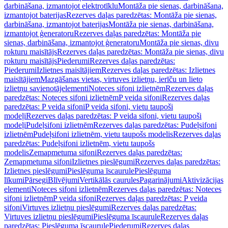
darbināšana, izmantojot elektrotīklu
Montāža pie sienas, darbināšana,
izmantojot baterijas
Rezerves daļas paredzētas: Montāža pie sienas,
darbināšana, izmantojot baterijas
Montāža pie sienas, darbināšana,
izmantojot ģeneratoru
Rezerves daļas paredzētas: Montāža pie
sienas, darbināšana, izmantojot ģeneratoru
Montāža pie sienas, divu
rokturu maisītājs
Rezerves daļas paredzētas: Montāža pie sienas, divu
rokturu maisītājs
Piederumi
Rezerves daļas paredzētas:
Piederumi
Izlietnes maisītājiem
Rezerves daļas paredzētas: Izlietnes
maisītājiem
Mazgāšanas vietas, virtuves izlietņu, ierīču un lieto
izlietņu savienotājelementi
Noteces sifoni izlietnēm
Rezerves daļas
paredzētas: Noteces sifoni izlietnēm
P veida sifoni
Rezerves daļas
paredzētas: P veida sifoni
P veida sifoni, vietu taupoši
modeļi
Rezerves daļas paredzētas: P veida sifoni, vietu taupoši
modeļi
Pudeļsifoni izlietnēm
Rezerves daļas paredzētas: Pudeļsifoni
izlietnēm
Pudeļsifoni izlietnēm, vietu taupošs modelis
Rezerves daļas
paredzētas: Pudeļsifoni izlietnēm, vietu taupošs
modelis
Zemapmetuma sifoni
Rezerves daļas paredzētas:
Zemapmetuma sifoni
Izlietnes pieslēgumi
Rezerves daļas paredzētas:
Izlietnes pieslēgumi
Pieslēguma īscaurule
Pieslēguma
līkumi
Pārsegi
Blīvējumi
Vertikālās caurules
Pagarinājumi
Aktivizācijas
elementi
Noteces sifoni izlietnēm
Rezerves daļas paredzētas: Noteces
sifoni izlietnēm
P veida sifoni
Rezerves daļas paredzētas: P veida
sifoni
Virtuves izlietņu pieslēgumi
Rezerves daļas paredzētas:
Virtuves izlietņu pieslēgumi
Pieslēguma īscaurule
Rezerves daļas
paredzētas: Pieslēguma īscaurule
Piederumi
Rezerves daļas