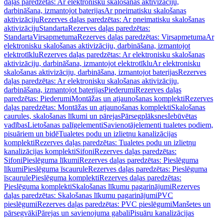
daļas paredzētas: Ar elektronisku skalošanas aktivizāciju,
darbināšana, izmantojot baterijas
Ar pneimatisku skalošanas
aktivizāciju
Rezerves daļas paredzētas: Ar pneimatisku skalošanas
aktivizāciju
Standarta
Rezerves daļas paredzētas:
Standarta
Virsapmetuma
Rezerves daļas paredzētas: Virsapmetuma
Ar
elektronisku skalošanas aktivizāciju, darbināšana, izmantojot
elektrotīklu
Rezerves daļas paredzētas: Ar elektronisku skalošanas
aktivizāciju, darbināšana, izmantojot elektrotīklu
Ar elektronisku
skalošanas aktivizāciju, darbināšana, izmantojot baterijas
Rezerves
daļas paredzētas: Ar elektronisku skalošanas aktivizāciju,
darbināšana, izmantojot baterijas
Piederumi
Rezerves daļas
paredzētas: Piederumi
Montāžas un atjaunošanas komplekti
Rezerves
daļas paredzētas: Montāžas un atjaunošanas komplekti
Skalošanas
caurules, skalošanas līkumi un pārejas
Pārsegplāksnes
Iebūvētas
vadības
Lietošanas palīgelementi
Savienotājelementi tualetes podiem,
pisuāriem un bidē
Tualetes podu un izlietņu kanalizācijas
komplekti
Rezerves daļas paredzētas: Tualetes podu un izlietņu
kanalizācijas komplekti
Sifoni
Rezerves daļas paredzētas:
Sifoni
Pieslēguma līkumi
Rezerves daļas paredzētas: Pieslēguma
līkumi
Pieslēguma īscaurule
Rezerves daļas paredzētas: Pieslēguma
īscaurule
Pieslēguma komplekti
Rezerves daļas paredzētas:
Pieslēguma komplekti
Skalošanas līkumu pagarinājumi
Rezerves
daļas paredzētas: Skalošanas līkumu pagarinājumi
PVC
pieslēgumi
Rezerves daļas paredzētas: PVC pieslēgumi
Manšetes un
pārsegvāki
Pārejas un savienojuma gabali
Pisuāru kanalizācijas