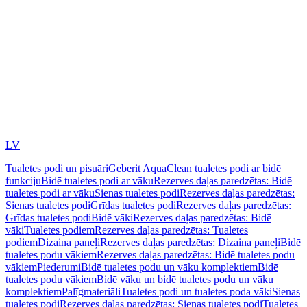
LV
Tualetes podi un pisuāri
Geberit AquaClean tualetes podi ar bidē
funkciju
Bidē tualetes podi ar vāku
Rezerves daļas paredzētas: Bidē
tualetes podi ar vāku
Sienas tualetes podi
Rezerves daļas paredzētas:
Sienas tualetes podi
Grīdas tualetes podi
Rezerves daļas paredzētas:
Grīdas tualetes podi
Bidē vāki
Rezerves daļas paredzētas: Bidē
vāki
Tualetes podiem
Rezerves daļas paredzētas: Tualetes
podiem
Dizaina paneļi
Rezerves daļas paredzētas: Dizaina paneļi
Bidē
tualetes podu vākiem
Rezerves daļas paredzētas: Bidē tualetes podu
vākiem
Piederumi
Bidē tualetes podu un vāku komplektiem
Bidē
tualetes podu vākiem
Bidē vāku un bidē tualetes podu un vāku
komplektiem
Palīgmateriāli
Tualetes podi un tualetes poda vāki
Sienas
tualetes podi
Rezerves daļas paredzētas: Sienas tualetes podi
Tualetes