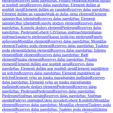
elementi
Rezerves daļas paredzētas: Pisuāru elementi
Elementi dušām
ar noplūdi sienā
Rezerves daļas paredzētas: Elementi dušām ar
noplūdi sienā
Elementi dušām un vannām
Rezerves daļas paredzētas:
Elementi dušām un vannām
Walk-in dušas sienu elementi
Elementi
saimniecības izlietnēm
Rezerves daļas paredzētas: Elementi
saimniecības izlietnēm
Konsoļu slodzes elementi
Rezerves daļas
paredzētas: Konsoļu slodzes elementi
Piederumi
Rezerves daļas
paredzētas: Piederumi
Geberit GIS
Sienas sistēmas
Stiprināšanas
sistēmas
Sagatavju piederumi
Skaņas izolācijas piederumi
Paneļu
apšuvums
Montāžas elementi
Rezerves daļas paredzētas: Montāžas
elementi
Tualetes podu elementi
Rezerves daļas paredzētas: Tualetes
podu elementi
Izlietņu elementi
Rezerves daļas paredzētas: Izlietņu
elementi
Bidē elementi
Rezerves daļas paredzētas: Bidē
elementi
Pisuāru elementi
Rezerves daļas paredzētas: Pisuāru
elementi
Elementi dušām arar noplūdi sienā
Rezerves daļas
paredzētas: Elementi dušām arar noplūdi sienā
Elementi maisītājiem
un ierīcēm
Rezerves daļas paredzētas: Elementi maisītājiem un
ierīcēm
Elementi veļas un trauku mazgājamām mašīnām
Rezerves
daļas paredzētas: Elementi veļas un trauku mazgājamām
mašīnām
Konsoļu slodzes elementi
Piederumi
Rezerves daļas
paredzētas: Piederumi
Piederumi
Rezerves daļas paredzētas:
Piederumi
Sistēmas sienām
Rezerves daļas paredzētas: Sistēmas
sienām
Padeves sistēmām
Ūdens novadei
Geberit Kombifix
Montāžas
elementi
Rezerves daļas paredzētas: Montāžas elementi
Tualetes podu
elementi
Rezerves daļas paredzētas: Tualetes podu elementi
Izlietņu