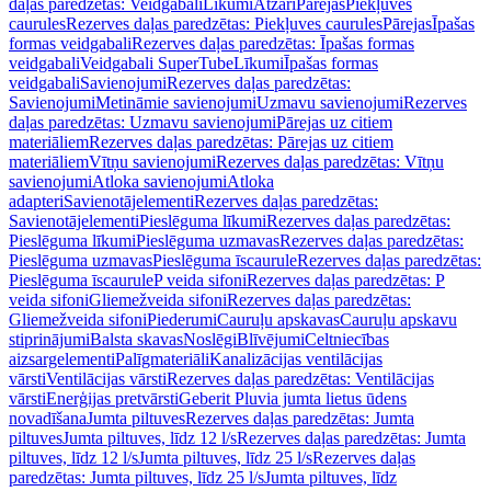
daļas paredzētas: Veidgabali
Līkumi
Atzari
Pārejas
Piekļuves
caurules
Rezerves daļas paredzētas: Piekļuves caurules
Pārejas
Īpašas
formas veidgabali
Rezerves daļas paredzētas: Īpašas formas
veidgabali
Veidgabali SuperTube
Līkumi
Īpašas formas
veidgabali
Savienojumi
Rezerves daļas paredzētas:
Savienojumi
Metināmie savienojumi
Uzmavu savienojumi
Rezerves
daļas paredzētas: Uzmavu savienojumi
Pārejas uz citiem
materiāliem
Rezerves daļas paredzētas: Pārejas uz citiem
materiāliem
Vītņu savienojumi
Rezerves daļas paredzētas: Vītņu
savienojumi
Atloka savienojumi
Atloka
adapteri
Savienotājelementi
Rezerves daļas paredzētas:
Savienotājelementi
Pieslēguma līkumi
Rezerves daļas paredzētas:
Pieslēguma līkumi
Pieslēguma uzmavas
Rezerves daļas paredzētas:
Pieslēguma uzmavas
Pieslēguma īscaurule
Rezerves daļas paredzētas:
Pieslēguma īscaurule
P veida sifoni
Rezerves daļas paredzētas: P
veida sifoni
Gliemežveida sifoni
Rezerves daļas paredzētas:
Gliemežveida sifoni
Piederumi
Cauruļu apskavas
Cauruļu apskavu
stiprinājumi
Balsta skavas
Noslēgi
Blīvējumi
Celtniecības
aizsargelementi
Palīgmateriāli
Kanalizācijas ventilācijas
vārsti
Ventilācijas vārsti
Rezerves daļas paredzētas: Ventilācijas
vārsti
Enerģijas pretvārsti
Geberit Pluvia jumta lietus ūdens
novadīšana
Jumta piltuves
Rezerves daļas paredzētas: Jumta
piltuves
Jumta piltuves, līdz 12 l/s
Rezerves daļas paredzētas: Jumta
piltuves, līdz 12 l/s
Jumta piltuves, līdz 25 l/s
Rezerves daļas
paredzētas: Jumta piltuves, līdz 25 l/s
Jumta piltuves, līdz