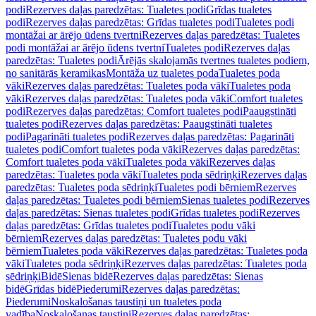
podi
Rezerves daļas paredzētas: Tualetes podi
Grīdas tualetes
podi
Rezerves daļas paredzētas: Grīdas tualetes podi
Tualetes podi
montāžai ar ārējo ūdens tvertni
Rezerves daļas paredzētas: Tualetes
podi montāžai ar ārējo ūdens tvertni
Tualetes podi
Rezerves daļas
paredzētas: Tualetes podi
Ārējās skalojamās tvertnes tualetes podiem,
no sanitārās keramikas
Montāža uz tualetes poda
Tualetes poda
vāki
Rezerves daļas paredzētas: Tualetes poda vāki
Tualetes poda
vāki
Rezerves daļas paredzētas: Tualetes poda vāki
Comfort tualetes
podi
Rezerves daļas paredzētas: Comfort tualetes podi
Paaugstināti
tualetes podi
Rezerves daļas paredzētas: Paaugstināti tualetes
podi
Pagarināti tualetes podi
Rezerves daļas paredzētas: Pagarināti
tualetes podi
Comfort tualetes poda vāki
Rezerves daļas paredzētas:
Comfort tualetes poda vāki
Tualetes poda vāki
Rezerves daļas
paredzētas: Tualetes poda vāki
Tualetes poda sēdriņķi
Rezerves daļas
paredzētas: Tualetes poda sēdriņķi
Tualetes podi bērniem
Rezerves
daļas paredzētas: Tualetes podi bērniem
Sienas tualetes podi
Rezerves
daļas paredzētas: Sienas tualetes podi
Grīdas tualetes podi
Rezerves
daļas paredzētas: Grīdas tualetes podi
Tualetes podu vāki
bērniem
Rezerves daļas paredzētas: Tualetes podu vāki
bērniem
Tualetes poda vāki
Rezerves daļas paredzētas: Tualetes poda
vāki
Tualetes poda sēdriņķi
Rezerves daļas paredzētas: Tualetes poda
sēdriņķi
Bidē
Sienas bidē
Rezerves daļas paredzētas: Sienas
bidē
Grīdas bidē
Piederumi
Rezerves daļas paredzētas:
Piederumi
Noskalošanas taustiņi un tualetes poda
vadība
Noskalošanas taustiņi
Rezerves daļas paredzētas: