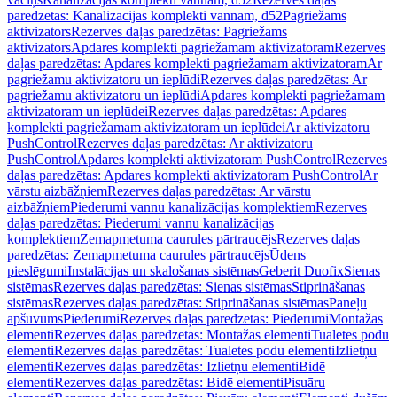
paredzētas: Kanalizācijas komplekti vannām, d52
Pagriežams
aktivizators
Rezerves daļas paredzētas: Pagriežams
aktivizators
Apdares komplekti pagriežamam aktivizatoram
Rezerves
daļas paredzētas: Apdares komplekti pagriežamam aktivizatoram
Ar
pagriežamu aktivizatoru un ieplūdi
Rezerves daļas paredzētas: Ar
pagriežamu aktivizatoru un ieplūdi
Apdares komplekti pagriežamam
aktivizatoram un ieplūdei
Rezerves daļas paredzētas: Apdares
komplekti pagriežamam aktivizatoram un ieplūdei
Ar aktivizatoru
PushControl
Rezerves daļas paredzētas: Ar aktivizatoru
PushControl
Apdares komplekti aktivizatoram PushControl
Rezerves
daļas paredzētas: Apdares komplekti aktivizatoram PushControl
Ar
vārstu aizbāžņiem
Rezerves daļas paredzētas: Ar vārstu
aizbāžņiem
Piederumi vannu kanalizācijas komplektiem
Rezerves
daļas paredzētas: Piederumi vannu kanalizācijas
komplektiem
Zemapmetuma caurules pārtraucējs
Rezerves daļas
paredzētas: Zemapmetuma caurules pārtraucējs
Ūdens
pieslēgumi
Instalācijas un skalošanas sistēmas
Geberit Duofix
Sienas
sistēmas
Rezerves daļas paredzētas: Sienas sistēmas
Stiprināšanas
sistēmas
Rezerves daļas paredzētas: Stiprināšanas sistēmas
Paneļu
apšuvums
Piederumi
Rezerves daļas paredzētas: Piederumi
Montāžas
elementi
Rezerves daļas paredzētas: Montāžas elementi
Tualetes podu
elementi
Rezerves daļas paredzētas: Tualetes podu elementi
Izlietņu
elementi
Rezerves daļas paredzētas: Izlietņu elementi
Bidē
elementi
Rezerves daļas paredzētas: Bidē elementi
Pisuāru