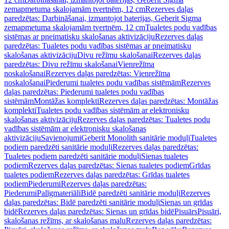
zemapmetuma skalojamām tvertnēm, 12 cm
Rezerves daļas
paredzētas: Darbināšanai, izmantojot baterijas, Geberit Sigma
zemapmetuma skalojamām tvertnēm, 12 cm
Tualetes podu vadības
sistēmas ar pneimatisku skalošanas aktivizāciju
Rezerves daļas
paredzētas: Tualetes podu vadības sistēmas ar pneimatisku
skalošanas aktivizāciju
Divu režīmu skalošanai
Rezerves daļas
paredzētas: Divu režīmu skalošanai
Vienrežīma
noskalošanai
Rezerves daļas paredzētas: Vienrežīma
noskalošanai
Piederumi tualetes podu vadības sistēmām
Rezerves
daļas paredzētas: Piederumi tualetes podu vadības
sistēmām
Montāžas komplekti
Rezerves daļas paredzētas: Montāžas
komplekti
Tualetes podu vadības sistēmām ar elektronisku
skalošanas aktivizāciju
Rezerves daļas paredzētas: Tualetes podu
vadības sistēmām ar elektronisku skalošanas
aktivizāciju
Savienojumi
Geberit Monolith sanitārie moduļi
Tualetes
podiem paredzēti sanitārie moduļi
Rezerves daļas paredzētas:
Tualetes podiem paredzēti sanitārie moduļi
Sienas tualetes
podiem
Rezerves daļas paredzētas: Sienas tualetes podiem
Grīdas
tualetes podiem
Rezerves daļas paredzētas: Grīdas tualetes
podiem
Piederumi
Rezerves daļas paredzētas:
Piederumi
Palīgmateriāli
Bidē paredzēti sanitārie moduļi
Rezerves
daļas paredzētas: Bidē paredzēti sanitārie moduļi
Sienas un grīdas
bidē
Rezerves daļas paredzētas: Sienas un grīdas bidē
Pisuārs
Pisuāri,
skalošanas režīms, ar skalošanas malu
Rezerves daļas paredzētas: