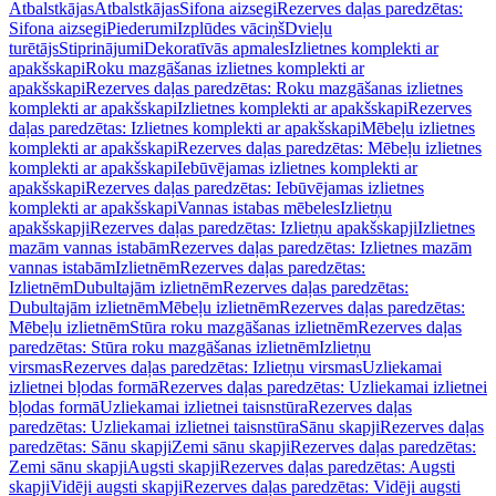
Atbalstkājas
Atbalstkājas
Sifona aizsegi
Rezerves daļas paredzētas:
Sifona aizsegi
Piederumi
Izplūdes vāciņš
Dvieļu
turētājs
Stiprinājumi
Dekoratīvās apmales
Izlietnes komplekti ar
apakšskapi
Roku mazgāšanas izlietnes komplekti ar
apakšskapi
Rezerves daļas paredzētas: Roku mazgāšanas izlietnes
komplekti ar apakšskapi
Izlietnes komplekti ar apakšskapi
Rezerves
daļas paredzētas: Izlietnes komplekti ar apakšskapi
Mēbeļu izlietnes
komplekti ar apakšskapi
Rezerves daļas paredzētas: Mēbeļu izlietnes
komplekti ar apakšskapi
Iebūvējamas izlietnes komplekti ar
apakšskapi
Rezerves daļas paredzētas: Iebūvējamas izlietnes
komplekti ar apakšskapi
Vannas istabas mēbeles
Izlietņu
apakšskapji
Rezerves daļas paredzētas: Izlietņu apakšskapji
Izlietnes
mazām vannas istabām
Rezerves daļas paredzētas: Izlietnes mazām
vannas istabām
Izlietnēm
Rezerves daļas paredzētas:
Izlietnēm
Dubultajām izlietnēm
Rezerves daļas paredzētas:
Dubultajām izlietnēm
Mēbeļu izlietnēm
Rezerves daļas paredzētas:
Mēbeļu izlietnēm
Stūra roku mazgāšanas izlietnēm
Rezerves daļas
paredzētas: Stūra roku mazgāšanas izlietnēm
Izlietņu
virsmas
Rezerves daļas paredzētas: Izlietņu virsmas
Uzliekamai
izlietnei bļodas formā
Rezerves daļas paredzētas: Uzliekamai izlietnei
bļodas formā
Uzliekamai izlietnei taisnstūra
Rezerves daļas
paredzētas: Uzliekamai izlietnei taisnstūra
Sānu skapji
Rezerves daļas
paredzētas: Sānu skapji
Zemi sānu skapji
Rezerves daļas paredzētas:
Zemi sānu skapji
Augsti skapji
Rezerves daļas paredzētas: Augsti
skapji
Vidēji augsti skapji
Rezerves daļas paredzētas: Vidēji augsti