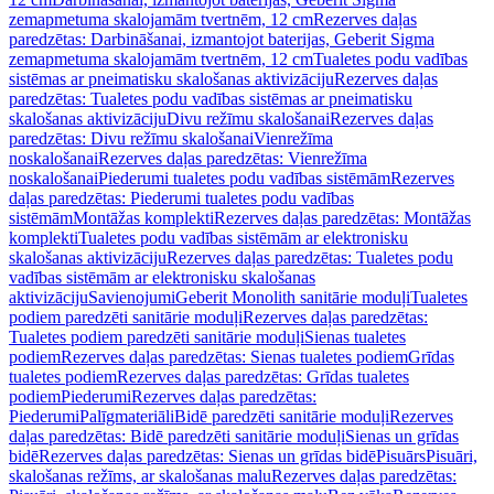
zemapmetuma skalojamām tvertnēm, 12 cm
Rezerves daļas
paredzētas: Darbināšanai, izmantojot baterijas, Geberit Sigma
zemapmetuma skalojamām tvertnēm, 12 cm
Tualetes podu vadības
sistēmas ar pneimatisku skalošanas aktivizāciju
Rezerves daļas
paredzētas: Tualetes podu vadības sistēmas ar pneimatisku
skalošanas aktivizāciju
Divu režīmu skalošanai
Rezerves daļas
paredzētas: Divu režīmu skalošanai
Vienrežīma
noskalošanai
Rezerves daļas paredzētas: Vienrežīma
noskalošanai
Piederumi tualetes podu vadības sistēmām
Rezerves
daļas paredzētas: Piederumi tualetes podu vadības
sistēmām
Montāžas komplekti
Rezerves daļas paredzētas: Montāžas
komplekti
Tualetes podu vadības sistēmām ar elektronisku
skalošanas aktivizāciju
Rezerves daļas paredzētas: Tualetes podu
vadības sistēmām ar elektronisku skalošanas
aktivizāciju
Savienojumi
Geberit Monolith sanitārie moduļi
Tualetes
podiem paredzēti sanitārie moduļi
Rezerves daļas paredzētas:
Tualetes podiem paredzēti sanitārie moduļi
Sienas tualetes
podiem
Rezerves daļas paredzētas: Sienas tualetes podiem
Grīdas
tualetes podiem
Rezerves daļas paredzētas: Grīdas tualetes
podiem
Piederumi
Rezerves daļas paredzētas:
Piederumi
Palīgmateriāli
Bidē paredzēti sanitārie moduļi
Rezerves
daļas paredzētas: Bidē paredzēti sanitārie moduļi
Sienas un grīdas
bidē
Rezerves daļas paredzētas: Sienas un grīdas bidē
Pisuārs
Pisuāri,
skalošanas režīms, ar skalošanas malu
Rezerves daļas paredzētas: