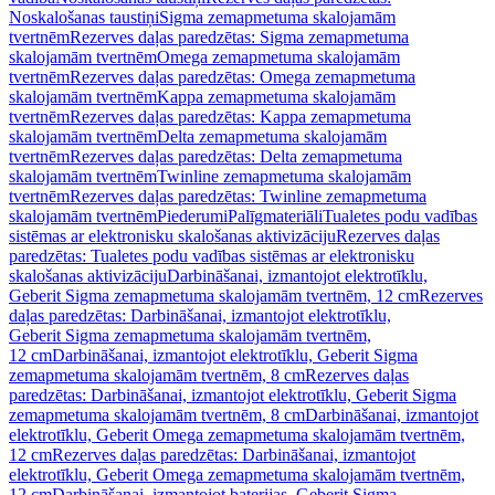
Noskalošanas taustiņi
Sigma zemapmetuma skalojamām
tvertnēm
Rezerves daļas paredzētas: Sigma zemapmetuma
skalojamām tvertnēm
Omega zemapmetuma skalojamām
tvertnēm
Rezerves daļas paredzētas: Omega zemapmetuma
skalojamām tvertnēm
Kappa zemapmetuma skalojamām
tvertnēm
Rezerves daļas paredzētas: Kappa zemapmetuma
skalojamām tvertnēm
Delta zemapmetuma skalojamām
tvertnēm
Rezerves daļas paredzētas: Delta zemapmetuma
skalojamām tvertnēm
Twinline zemapmetuma skalojamām
tvertnēm
Rezerves daļas paredzētas: Twinline zemapmetuma
skalojamām tvertnēm
Piederumi
Palīgmateriāli
Tualetes podu vadības
sistēmas ar elektronisku skalošanas aktivizāciju
Rezerves daļas
paredzētas: Tualetes podu vadības sistēmas ar elektronisku
skalošanas aktivizāciju
Darbināšanai, izmantojot elektrotīklu,
Geberit Sigma zemapmetuma skalojamām tvertnēm, 12 cm
Rezerves
daļas paredzētas: Darbināšanai, izmantojot elektrotīklu,
Geberit Sigma zemapmetuma skalojamām tvertnēm,
12 cm
Darbināšanai, izmantojot elektrotīklu, Geberit Sigma
zemapmetuma skalojamām tvertnēm, 8 cm
Rezerves daļas
paredzētas: Darbināšanai, izmantojot elektrotīklu, Geberit Sigma
zemapmetuma skalojamām tvertnēm, 8 cm
Darbināšanai, izmantojot
elektrotīklu, Geberit Omega zemapmetuma skalojamām tvertnēm,
12 cm
Rezerves daļas paredzētas: Darbināšanai, izmantojot
elektrotīklu, Geberit Omega zemapmetuma skalojamām tvertnēm,
12 cm
Darbināšanai, izmantojot baterijas, Geberit Sigma