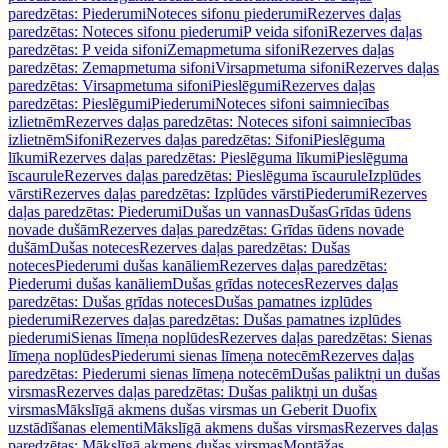
paredzētas: Piederumi
Noteces sifonu piederumi
Rezerves daļas
paredzētas: Noteces sifonu piederumi
P veida sifoni
Rezerves daļas
paredzētas: P veida sifoni
Zemapmetuma sifoni
Rezerves daļas
paredzētas: Zemapmetuma sifoni
Virsapmetuma sifoni
Rezerves daļas
paredzētas: Virsapmetuma sifoni
Pieslēgumi
Rezerves daļas
paredzētas: Pieslēgumi
Piederumi
Noteces sifoni saimniecības
izlietnēm
Rezerves daļas paredzētas: Noteces sifoni saimniecības
izlietnēm
Sifoni
Rezerves daļas paredzētas: Sifoni
Pieslēguma
līkumi
Rezerves daļas paredzētas: Pieslēguma līkumi
Pieslēguma
īscaurule
Rezerves daļas paredzētas: Pieslēguma īscaurule
Izplūdes
vārsti
Rezerves daļas paredzētas: Izplūdes vārsti
Piederumi
Rezerves
daļas paredzētas: Piederumi
Dušas un vannas
Dušas
Grīdas ūdens
novade dušām
Rezerves daļas paredzētas: Grīdas ūdens novade
dušām
Dušas noteces
Rezerves daļas paredzētas: Dušas
noteces
Piederumi dušas kanāliem
Rezerves daļas paredzētas:
Piederumi dušas kanāliem
Dušas grīdas noteces
Rezerves daļas
paredzētas: Dušas grīdas noteces
Dušas pamatnes izplūdes
piederumi
Rezerves daļas paredzētas: Dušas pamatnes izplūdes
piederumi
Sienas līmeņa noplūdes
Rezerves daļas paredzētas: Sienas
līmeņa noplūdes
Piederumi sienas līmeņa notecēm
Rezerves daļas
paredzētas: Piederumi sienas līmeņa notecēm
Dušas paliktņi un dušas
virsmas
Rezerves daļas paredzētas: Dušas paliktņi un dušas
virsmas
Mākslīgā akmens dušas virsmas un Geberit Duofix
uzstādīšanas elementi
Mākslīgā akmens dušas virsmas
Rezerves daļas
paredzētas: Mākslīgā akmens dušas virsmas
Montāžas