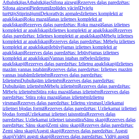
Atbalstkājas
Atbalstkājas
Sifona aizsegi
Rezerves daļas paredzētas:
Sifona aizsegi
Piederumi
Izplūdes vāciņš
Dvieļu
turētājs
Stiprinājumi
Dekoratīvās apmales
Izlietnes komplekti ar
apakšskapi
Roku mazgāšanas izlietnes komplekti ar
apakšskapi
Rezerves daļas paredzētas: Roku mazgāšanas izlietnes
komplekti ar apakšskapi
Izlietnes komplekti ar apakšskapi
Rezerves
daļas paredzētas: Izlietnes komplekti ar apakšskapi
Mēbeļu izlietnes
komplekti ar apakšskapi
Rezerves daļas paredzētas: Mēbeļu izlietnes
komplekti ar apakšskapi
Iebūvējamas izlietnes komplekti ar
apakšskapi
Rezerves daļas paredzētas: Iebūvējamas izlietnes
komplekti ar apakšskapi
Vannas istabas mēbeles
Izlietņu
apakšskapji
Rezerves daļas paredzētas: Izlietņu apakšskapji
Izlietnes
mazām vannas istabām
Rezerves daļas paredzētas: Izlietnes mazām
vannas istabām
Izlietnēm
Rezerves daļas paredzētas:
Izlietnēm
Dubultajām izlietnēm
Rezerves daļas paredzētas:
Dubultajām izlietnēm
Mēbeļu izlietnēm
Rezerves daļas paredzētas:
Mēbeļu izlietnēm
Stūra roku mazgāšanas izlietnēm
Rezerves daļas
paredzētas: Stūra roku mazgāšanas izlietnēm
Izlietņu
virsmas
Rezerves daļas paredzētas: Izlietņu virsmas
Uzliekamai
izlietnei bļodas formā
Rezerves daļas paredzētas: Uzliekamai izlietnei
bļodas formā
Uzliekamai izlietnei taisnstūra
Rezerves daļas
paredzētas: Uzliekamai izlietnei taisnstūra
Sānu skapji
Rezerves daļas
paredzētas: Sānu skapji
Zemi sānu skapji
Rezerves daļas paredzētas:
Zemi sānu skapji
Augsti skapji
Rezerves daļas paredzētas: Augsti
skapji
Vidēji augsti skapji
Rezerves daļas paredzētas: Vidēji augsti