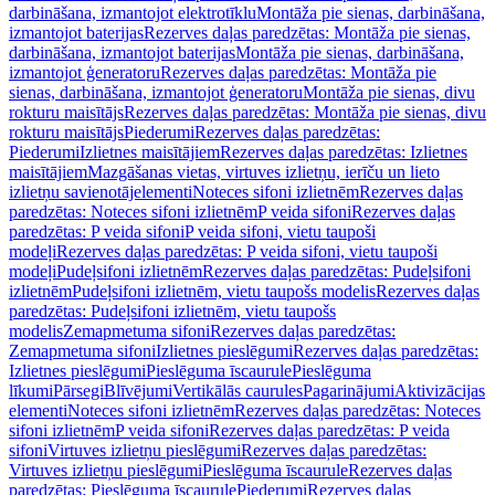
darbināšana, izmantojot elektrotīklu
Montāža pie sienas, darbināšana,
izmantojot baterijas
Rezerves daļas paredzētas: Montāža pie sienas,
darbināšana, izmantojot baterijas
Montāža pie sienas, darbināšana,
izmantojot ģeneratoru
Rezerves daļas paredzētas: Montāža pie
sienas, darbināšana, izmantojot ģeneratoru
Montāža pie sienas, divu
rokturu maisītājs
Rezerves daļas paredzētas: Montāža pie sienas, divu
rokturu maisītājs
Piederumi
Rezerves daļas paredzētas:
Piederumi
Izlietnes maisītājiem
Rezerves daļas paredzētas: Izlietnes
maisītājiem
Mazgāšanas vietas, virtuves izlietņu, ierīču un lieto
izlietņu savienotājelementi
Noteces sifoni izlietnēm
Rezerves daļas
paredzētas: Noteces sifoni izlietnēm
P veida sifoni
Rezerves daļas
paredzētas: P veida sifoni
P veida sifoni, vietu taupoši
modeļi
Rezerves daļas paredzētas: P veida sifoni, vietu taupoši
modeļi
Pudeļsifoni izlietnēm
Rezerves daļas paredzētas: Pudeļsifoni
izlietnēm
Pudeļsifoni izlietnēm, vietu taupošs modelis
Rezerves daļas
paredzētas: Pudeļsifoni izlietnēm, vietu taupošs
modelis
Zemapmetuma sifoni
Rezerves daļas paredzētas:
Zemapmetuma sifoni
Izlietnes pieslēgumi
Rezerves daļas paredzētas:
Izlietnes pieslēgumi
Pieslēguma īscaurule
Pieslēguma
līkumi
Pārsegi
Blīvējumi
Vertikālās caurules
Pagarinājumi
Aktivizācijas
elementi
Noteces sifoni izlietnēm
Rezerves daļas paredzētas: Noteces
sifoni izlietnēm
P veida sifoni
Rezerves daļas paredzētas: P veida
sifoni
Virtuves izlietņu pieslēgumi
Rezerves daļas paredzētas:
Virtuves izlietņu pieslēgumi
Pieslēguma īscaurule
Rezerves daļas
paredzētas: Pieslēguma īscaurule
Piederumi
Rezerves daļas