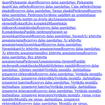
skapji
Piekaramie skapji
Rezerves daļas paredzētas: Piekaramie
skapji
Citas mēbeles
Rezerves daļas paredzētas: Citas mēbeles
Sienas
plaukti
Rezerves daļas paredzētas: Sienas plaukti
Piederumi
Rezerves
daļas paredzētas: Piederumi
Atvilktņu sadalītāji un uzglabāšanas
kārbas
Dvieļu turētāji un dvieļu āķi
Apgaismojuma
elementi
Rokturi
Kāju komplekti
Magnētiskās
plāksnes
Kontaktligzdas
Rezerves daļas paredzētas:
Kontaktligzdas
Papildu piederumi
Spoguļi un
spoguļskapji
Spoguļi
Rezerves daļas paredzētas: Spoguļi
Ar iebūvētu
apgaismojumu
Rezerves daļas paredzētas: Ar iebūvētu
apgaismojumu
Spoguļskapji
Rezerves daļas paredzētas:
Spoguļskapji
Ar iebūvētu apgaismojumu
Rezerves daļas paredzētas:
Ar iebūvētu apgaismojumu
Bez iebūvēta apgaismojuma
Rezerves
daļas paredzētas: Bez iebūvēta
apgaismojuma
Piederumi
Apgaismojuma elementi
Papildu
piederumi
Kontaktligzdas
Maisītāji
Izlietnes maisītāji
Rezerves daļas
paredzētas: Izlietnes maisītāji
Vertikāla montāža, darbināšana,
izmantojot elektrotīklu
Rezerves daļas paredzētas: Vertikāla montāža,
darbināšana, izmantojot elektrotīklu
Vertikāla montāža, darbināšana,
izmantojot baterijas
Rezerves daļas paredzētas: Vertikāla montāža,
darbināšana, izmantojot baterijas
Vertikāla montāža, darbināšana,
izmantojot ģeneratoru
Rezerves daļas paredzētas: Vertikāla montāža,
darbināšana, izmantojot ģeneratoru
Vertikāla montāža, vienas sviras
maisītājs
Montāža pie sienas, darbināšana, izmantojot
elektrotīklu
Rezerves daļas paredzētas: Montāža pie sienas,