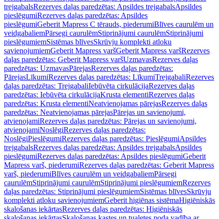
trejgabals
Rezerves daļas paredzētas: Apsildes trejgabals
Apsildes
pieslēgumi
Rezerves daļas paredzētas: Apsildes
pieslēgumi
Geberit Mapress C tērauds, piederumi
Blīves caurulēm un
veidgabaliem
Pārsegi caurulēm
Stiprinājumi caurulēm
Stiprinājumi
pieslēgumiem
Sistēmas blīves
Skrūvju komplekti atloku
savienojumiem
Geberit Mapress varš
Geberit Mapress varš
Rezerves
daļas paredzētas: Geberit Mapress varš
Uzmavas
Rezerves daļas
paredzētas: Uzmavas
Pārejas
Rezerves daļas paredzētas:
Pārejas
Līkumi
Rezerves daļas paredzētas: Līkumi
Trejgabali
Rezerves
daļas paredzētas: Trejgabali
Iebūvēta cirkulācija
Rezerves daļas
paredzētas: Iebūvēta cirkulācija
Krusta elementi
Rezerves daļas
paredzētas: Krusta elementi
Neatvienojamas pārejas
Rezerves daļas
paredzētas: Neatvienojamas pārejas
Pārejas un savienojumi,
atvienojami
Rezerves daļas paredzētas: Pārejas un savienojumi,
atvienojami
Noslēgi
Rezerves daļas paredzētas:
Noslēgi
Pieslēgumi
Rezerves daļas paredzētas: Pieslēgumi
Apsildes
trejgabals
Rezerves daļas paredzētas: Apsildes trejgabals
Apsildes
pieslēgumi
Rezerves daļas paredzētas: Apsildes pieslēgumi
Geberit
Mapress varš, piederumi
Rezerves daļas paredzētas: Geberit Mapress
varš, piederumi
Blīves caurulēm un veidgabaliem
Pārsegi
caurulēm
Stiprinājumi caurulēm
Stiprinājumi pieslēgumiem
Rezerves
daļas paredzētas: Stiprinājumi pieslēgumiem
Sistēmas blīves
Skrūvju
komplekti atloku savienojumiem
Geberit higiēnas sistēma
Higiēniskās
skalošanas iekārtas
Rezerves daļas paredzētas: Higiēniskās
skalošanas iekārtas
Skalošanas kastes un tualetes poda vadība ar