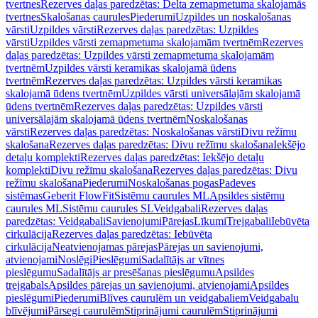
tvertnes
Rezerves daļas paredzētas: Delta zemapmetuma skalojamās
tvertnes
Skalošanas caurules
Piederumi
Uzpildes un noskalošanas
vārsti
Uzpildes vārsti
Rezerves daļas paredzētas: Uzpildes
vārsti
Uzpildes vārsti zemapmetuma skalojamām tvertnēm
Rezerves
daļas paredzētas: Uzpildes vārsti zemapmetuma skalojamām
tvertnēm
Uzpildes vārsti keramikas skalojamā ūdens
tvertnēm
Rezerves daļas paredzētas: Uzpildes vārsti keramikas
skalojamā ūdens tvertnēm
Uzpildes vārsti universālajām skalojamā
ūdens tvertnēm
Rezerves daļas paredzētas: Uzpildes vārsti
universālajām skalojamā ūdens tvertnēm
Noskalošanas
vārsti
Rezerves daļas paredzētas: Noskalošanas vārsti
Divu režīmu
skalošana
Rezerves daļas paredzētas: Divu režīmu skalošana
Iekšējo
detaļu komplekti
Rezerves daļas paredzētas: Iekšējo detaļu
komplekti
Divu režīmu skalošana
Rezerves daļas paredzētas: Divu
režīmu skalošana
Piederumi
Noskalošanas pogas
Padeves
sistēmas
Geberit FlowFit
Sistēmu caurules ML
Apsildes sistēmu
caurules ML
Sistēmu caurules SL
Veidgabali
Rezerves daļas
paredzētas: Veidgabali
Savienojumi
Pārejas
Līkumi
Trejgabali
Iebūvēta
cirkulācija
Rezerves daļas paredzētas: Iebūvēta
cirkulācija
Neatvienojamas pārejas
Pārejas un savienojumi,
atvienojami
Noslēgi
Pieslēgumi
Sadalītājs ar vītnes
pieslēgumu
Sadalītājs ar presēšanas pieslēgumu
Apsildes
trejgabals
Apsildes pārejas un savienojumi, atvienojami
Apsildes
pieslēgumi
Piederumi
Blīves caurulēm un veidgabaliem
Veidgabalu
blīvējumi
Pārsegi caurulēm
Stiprinājumi caurulēm
Stiprinājumi