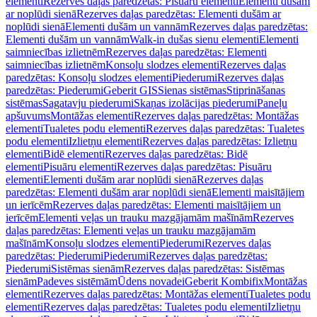
elementi
Rezerves daļas paredzētas: Pisuāru elementi
Elementi dušām
ar noplūdi sienā
Rezerves daļas paredzētas: Elementi dušām ar
noplūdi sienā
Elementi dušām un vannām
Rezerves daļas paredzētas:
Elementi dušām un vannām
Walk-in dušas sienu elementi
Elementi
saimniecības izlietnēm
Rezerves daļas paredzētas: Elementi
saimniecības izlietnēm
Konsoļu slodzes elementi
Rezerves daļas
paredzētas: Konsoļu slodzes elementi
Piederumi
Rezerves daļas
paredzētas: Piederumi
Geberit GIS
Sienas sistēmas
Stiprināšanas
sistēmas
Sagatavju piederumi
Skaņas izolācijas piederumi
Paneļu
apšuvums
Montāžas elementi
Rezerves daļas paredzētas: Montāžas
elementi
Tualetes podu elementi
Rezerves daļas paredzētas: Tualetes
podu elementi
Izlietņu elementi
Rezerves daļas paredzētas: Izlietņu
elementi
Bidē elementi
Rezerves daļas paredzētas: Bidē
elementi
Pisuāru elementi
Rezerves daļas paredzētas: Pisuāru
elementi
Elementi dušām arar noplūdi sienā
Rezerves daļas
paredzētas: Elementi dušām arar noplūdi sienā
Elementi maisītājiem
un ierīcēm
Rezerves daļas paredzētas: Elementi maisītājiem un
ierīcēm
Elementi veļas un trauku mazgājamām mašīnām
Rezerves
daļas paredzētas: Elementi veļas un trauku mazgājamām
mašīnām
Konsoļu slodzes elementi
Piederumi
Rezerves daļas
paredzētas: Piederumi
Piederumi
Rezerves daļas paredzētas:
Piederumi
Sistēmas sienām
Rezerves daļas paredzētas: Sistēmas
sienām
Padeves sistēmām
Ūdens novadei
Geberit Kombifix
Montāžas
elementi
Rezerves daļas paredzētas: Montāžas elementi
Tualetes podu
elementi
Rezerves daļas paredzētas: Tualetes podu elementi
Izlietņu