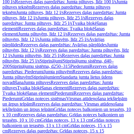
100 l/s
Rezerves daļas paredzētas: Jumta piltuves, līdz 100 l/s
Jumta
piltuves teknēm
Rezerves daļas paredzētas: Jumta piltuves
teknēm
Jumta piltuves, līdz 12 l/s
Rezerves daļas paredzētas: Jumta
piltuves, līdz 12 l/s
Jumta piltuves, līdz 25 l/s
Rezerves daļas
paredzētas: Jumta piltuves, līdz 25 l/s
Tvaika bloķēšanas
elementi
Rezerves daļas paredzētas: Tvaika bloķēšanas
elementi
Jumta piltuvēm, līdz 12 l/s
Rezerves daļas paredzētas: Jumta
piltuvēm, līdz 12 l/s
Jumta piltuvēm, līdz 25 l/s
Avārijas
pārplūdes
Rezerves daļas paredzētas: Avārijas pārplūdes
Jumta
piltuvēm, līdz 12 l/s
Rezerves daļas paredzētas: Jumta piltuvēm, līdz
12 l/s
Jumta piltuvēm, līdz 25 l/s
Rezerves daļas paredzētas: Jumta
piltuvēm, līdz 25 l/s
Stiprinājumi
Stiprinājumu sistēma, d40–
200
Stiprinājumu sistēma, d250–315
Piederumi
Rezerves daļas
paredzētas: Piederumi
Jumta piltuvēm
Rezerves daļas paredzētas:
Jumta piltuvēm
Stiprinājumiem
Standarta jumta lietus ūdens
novadīšana
Jumta piltuves
Rezerves daļas paredzētas: Jumta
piltuves
Tvaika bloķēšanas elementi
Rezerves daļas paredzētas:
Tvaika bloķēšanas elementi
Piederumi
Rezerves daļas paredzētas:
Piederumi
Grīdas noteces sistēmas
Virsmas atūdeņošana iekštelpām
un ārpus telpām
Rezerves daļas paredzētas: Virsmas atūdeņošana
iekštelpām un ārpus telpām
Grīdas noteces balkoniem un terasēm, 10
x 10 cm
Rezerves daļas paredzētas: Grīdas noteces balkoniem un
terasēm, 10 x 10 cm
Grīdas noteces, 13 x 13 cm
Grīdas noteces
balkoniem un terasēm, 13 x 13 cm
Grīdas noteces, 15 x 15
cm
Rezerves daļas paredzētas: Grīdas noteces, 15 x 15