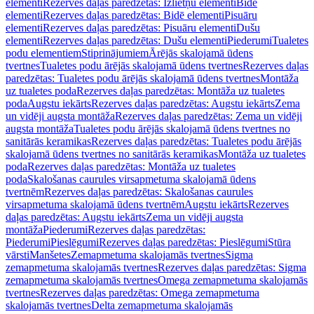
elementi
Rezerves daļas paredzētas: Izlietņu elementi
Bidē
elementi
Rezerves daļas paredzētas: Bidē elementi
Pisuāru
elementi
Rezerves daļas paredzētas: Pisuāru elementi
Dušu
elementi
Rezerves daļas paredzētas: Dušu elementi
Piederumi
Tualetes
podu elementiem
Stiprinājumiem
Ārējās skalojamā ūdens
tvertnes
Tualetes podu ārējās skalojamā ūdens tvertnes
Rezerves daļas
paredzētas: Tualetes podu ārējās skalojamā ūdens tvertnes
Montāža
uz tualetes poda
Rezerves daļas paredzētas: Montāža uz tualetes
poda
Augstu iekārts
Rezerves daļas paredzētas: Augstu iekārts
Zema
un vidēji augsta montāža
Rezerves daļas paredzētas: Zema un vidēji
augsta montāža
Tualetes podu ārējās skalojamā ūdens tvertnes no
sanitārās keramikas
Rezerves daļas paredzētas: Tualetes podu ārējās
skalojamā ūdens tvertnes no sanitārās keramikas
Montāža uz tualetes
poda
Rezerves daļas paredzētas: Montāža uz tualetes
poda
Skalošanas caurules virsapmetuma skalojamā ūdens
tvertnēm
Rezerves daļas paredzētas: Skalošanas caurules
virsapmetuma skalojamā ūdens tvertnēm
Augstu iekārts
Rezerves
daļas paredzētas: Augstu iekārts
Zema un vidēji augsta
montāža
Piederumi
Rezerves daļas paredzētas:
Piederumi
Pieslēgumi
Rezerves daļas paredzētas: Pieslēgumi
Stūra
vārsti
Manšetes
Zemapmetuma skalojamās tvertnes
Sigma
zemapmetuma skalojamās tvertnes
Rezerves daļas paredzētas: Sigma
zemapmetuma skalojamās tvertnes
Omega zemapmetuma skalojamās
tvertnes
Rezerves daļas paredzētas: Omega zemapmetuma
skalojamās tvertnes
Delta zemapmetuma skalojamās