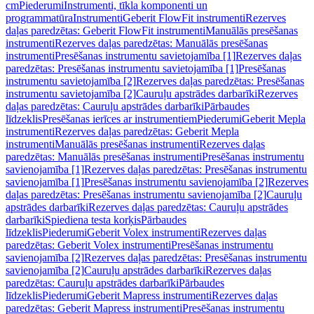
cm
Piederumi
Instrumenti, tīkla komponenti un
programmatūra
Instrumenti
Geberit FlowFit instrumenti
Rezerves
daļas paredzētas: Geberit FlowFit instrumenti
Manuālās presēšanas
instrumenti
Rezerves daļas paredzētas: Manuālās presēšanas
instrumenti
Presēšanas instrumentu savietojamība [1]
Rezerves daļas
paredzētas: Presēšanas instrumentu savietojamība [1]
Presēšanas
instrumentu savietojamība [2]
Rezerves daļas paredzētas: Presēšanas
instrumentu savietojamība [2]
Cauruļu apstrādes darbarīki
Rezerves
daļas paredzētas: Cauruļu apstrādes darbarīki
Pārbaudes
līdzeklis
Presēšanas ierīces ar instrumentiem
Piederumi
Geberit Mepla
instrumenti
Rezerves daļas paredzētas: Geberit Mepla
instrumenti
Manuālās presēšanas instrumenti
Rezerves daļas
paredzētas: Manuālās presēšanas instrumenti
Presēšanas instrumentu
savienojamība [1]
Rezerves daļas paredzētas: Presēšanas instrumentu
savienojamība [1]
Presēšanas instrumentu savienojamība [2]
Rezerves
daļas paredzētas: Presēšanas instrumentu savienojamība [2]
Cauruļu
apstrādes darbarīki
Rezerves daļas paredzētas: Cauruļu apstrādes
darbarīki
Spiediena testa korķis
Pārbaudes
līdzeklis
Piederumi
Geberit Volex instrumenti
Rezerves daļas
paredzētas: Geberit Volex instrumenti
Presēšanas instrumentu
savienojamība [2]
Rezerves daļas paredzētas: Presēšanas instrumentu
savienojamība [2]
Cauruļu apstrādes darbarīki
Rezerves daļas
paredzētas: Cauruļu apstrādes darbarīki
Pārbaudes
līdzeklis
Piederumi
Geberit Mapress instrumenti
Rezerves daļas
paredzētas: Geberit Mapress instrumenti
Presēšanas instrumentu