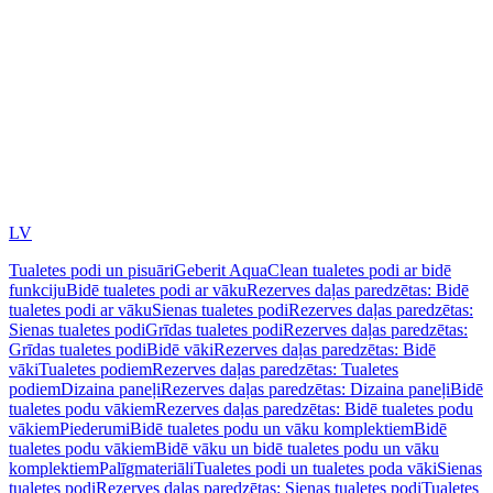
LV
Tualetes podi un pisuāri
Geberit AquaClean tualetes podi ar bidē
funkciju
Bidē tualetes podi ar vāku
Rezerves daļas paredzētas: Bidē
tualetes podi ar vāku
Sienas tualetes podi
Rezerves daļas paredzētas:
Sienas tualetes podi
Grīdas tualetes podi
Rezerves daļas paredzētas:
Grīdas tualetes podi
Bidē vāki
Rezerves daļas paredzētas: Bidē
vāki
Tualetes podiem
Rezerves daļas paredzētas: Tualetes
podiem
Dizaina paneļi
Rezerves daļas paredzētas: Dizaina paneļi
Bidē
tualetes podu vākiem
Rezerves daļas paredzētas: Bidē tualetes podu
vākiem
Piederumi
Bidē tualetes podu un vāku komplektiem
Bidē
tualetes podu vākiem
Bidē vāku un bidē tualetes podu un vāku
komplektiem
Palīgmateriāli
Tualetes podi un tualetes poda vāki
Sienas
tualetes podi
Rezerves daļas paredzētas: Sienas tualetes podi
Tualetes