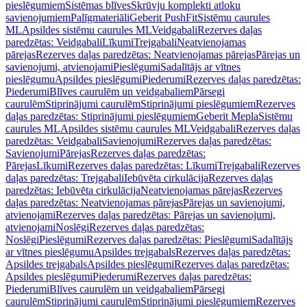
pieslēgumiem
Sistēmas blīves
Skrūvju komplekti atloku
savienojumiem
Palīgmateriāli
Geberit PushFit
Sistēmu caurules
ML
Apsildes sistēmu caurules ML
Veidgabali
Rezerves daļas
paredzētas: Veidgabali
Līkumi
Trejgabali
Neatvienojamas
pārejas
Rezerves daļas paredzētas: Neatvienojamas pārejas
Pārejas un
savienojumi, atvienojami
Pieslēgumi
Sadalītājs ar vītnes
pieslēgumu
Apsildes pieslēgumi
Piederumi
Rezerves daļas paredzētas:
Piederumi
Blīves caurulēm un veidgabaliem
Pārsegi
caurulēm
Stiprinājumi caurulēm
Stiprinājumi pieslēgumiem
Rezerves
daļas paredzētas: Stiprinājumi pieslēgumiem
Geberit Mepla
Sistēmu
caurules ML
Apsildes sistēmu caurules ML
Veidgabali
Rezerves daļas
paredzētas: Veidgabali
Savienojumi
Rezerves daļas paredzētas:
Savienojumi
Pārejas
Rezerves daļas paredzētas:
Pārejas
Līkumi
Rezerves daļas paredzētas: Līkumi
Trejgabali
Rezerves
daļas paredzētas: Trejgabali
Iebūvēta cirkulācija
Rezerves daļas
paredzētas: Iebūvēta cirkulācija
Neatvienojamas pārejas
Rezerves
daļas paredzētas: Neatvienojamas pārejas
Pārejas un savienojumi,
atvienojami
Rezerves daļas paredzētas: Pārejas un savienojumi,
atvienojami
Noslēgi
Rezerves daļas paredzētas:
Noslēgi
Pieslēgumi
Rezerves daļas paredzētas: Pieslēgumi
Sadalītājs
ar vītnes pieslēgumu
Apsildes trejgabals
Rezerves daļas paredzētas:
Apsildes trejgabals
Apsildes pieslēgumi
Rezerves daļas paredzētas:
Apsildes pieslēgumi
Piederumi
Rezerves daļas paredzētas:
Piederumi
Blīves caurulēm un veidgabaliem
Pārsegi
caurulēm
Stiprinājumi caurulēm
Stiprinājumi pieslēgumiem
Rezerves