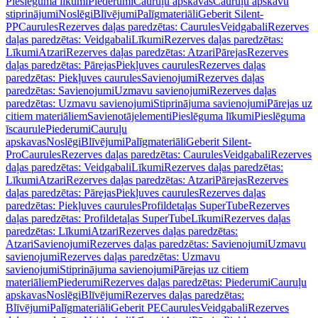
Pieslēguma līkumi
Piederumi
Cauruļu apskavas
Cauruļu apskavu
stiprinājumi
Noslēgi
Blīvējumi
Palīgmateriāli
Geberit Silent-
PP
Caurules
Rezerves daļas paredzētas: Caurules
Veidgabali
Rezerves
daļas paredzētas: Veidgabali
Līkumi
Rezerves daļas paredzētas:
Līkumi
Atzari
Rezerves daļas paredzētas: Atzari
Pārejas
Rezerves
daļas paredzētas: Pārejas
Piekļuves caurules
Rezerves daļas
paredzētas: Piekļuves caurules
Savienojumi
Rezerves daļas
paredzētas: Savienojumi
Uzmavu savienojumi
Rezerves daļas
paredzētas: Uzmavu savienojumi
Stiprinājuma savienojumi
Pārejas uz
citiem materiāliem
Savienotājelementi
Pieslēguma līkumi
Pieslēguma
īscaurule
Piederumi
Cauruļu
apskavas
Noslēgi
Blīvējumi
Palīgmateriāli
Geberit Silent-
Pro
Caurules
Rezerves daļas paredzētas: Caurules
Veidgabali
Rezerves
daļas paredzētas: Veidgabali
Līkumi
Rezerves daļas paredzētas:
Līkumi
Atzari
Rezerves daļas paredzētas: Atzari
Pārejas
Rezerves
daļas paredzētas: Pārejas
Piekļuves caurules
Rezerves daļas
paredzētas: Piekļuves caurules
Profildetaļas SuperTube
Rezerves
daļas paredzētas: Profildetaļas SuperTube
Līkumi
Rezerves daļas
paredzētas: Līkumi
Atzari
Rezerves daļas paredzētas:
Atzari
Savienojumi
Rezerves daļas paredzētas: Savienojumi
Uzmavu
savienojumi
Rezerves daļas paredzētas: Uzmavu
savienojumi
Stiprinājuma savienojumi
Pārejas uz citiem
materiāliem
Piederumi
Rezerves daļas paredzētas: Piederumi
Cauruļu
apskavas
Noslēgi
Blīvējumi
Rezerves daļas paredzētas:
Blīvējumi
Palīgmateriāli
Geberit PE
Caurules
Veidgabali
Rezerves