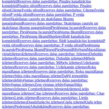
komplekti
Rezerves daļas paredzētas: Pisuāru kanalizācijas
komplekti
Pisuāru sifoni
Rezerves daļas paredzētas: Pisuāru
sifoni
Gliemežveida sifoni
Rezerves daļas paredzētas: Gliemežveida
sifoni
P veida sifoni
Rezerves daļas paredzētas: P veida
sifoni
Skalošanas cauruļu un skalošanas līkumu
pagarinājumi
Rezerves daļas paredzētas: Skalošanas cauruļu un
skalošanas līkumu pagarinājumi
Pieslēguma īscaurule
Rezerves daļas
paredzētas: Pieslēguma īscaurule
Pieslēguma līkumi
Rezerves daļas
paredzētas: Pieslēguma līkumi
Manšetes
Bidē kanalizācijas
komplekti
Rezerves daļas paredzētas: Bidē kanalizācijas komplekti
P
veida sifoni
Rezerves daļas paredzētas: P veida sifoni
Pieslēguma
īscaurule
Pieslēguma līkumi
Pārsegi
Pieslēgumi
Blīvējumi
Mazgāšanas
vieta
Izlietnes
Izlietnes
Rezerves daļas paredzētas: Izlietnes
Dubultās
izlietnes
Rezerves daļas paredzētas: Dubultās izlietnes
Mēbeļu
izlietnes
Rezerves daļas paredzētas: Mēbeļu izlietnes
Uzliekamās
izlietnes
Rezerves daļas paredzētas: Uzliekamās izlietnes
Roku
mazgāšanas izlietnes
Rezerves daļas paredzētas: Roku mazgāšanas
izlietnes
Stūra roku mazgāšanas izlietne
Daļēji iemontētās
izlietnes
Iebūvējamas izlietnes
Rezerves daļas paredzētas:
Iebūvējamas izlietnes
Zem virsmas iebūvējamas
Stūra
izlietnes
Izlietnes Comfort
Izlietnes bērniem
Izlietnes
Lielās
mazgāšanas izlietnes
Citas izlietnes
Rezerves daļas paredzētas: Citas
izlietnes
Lietās izlietnes
Rezerves daļas paredzētas: Lietās
izlietnes
Izlietnes
Daudzfunkciju izlietnes
Ģipša izlietne
Klašu telpu
izlietnes
Piederumi
Atbalstkājas
Rezerves daļas paredzētas: