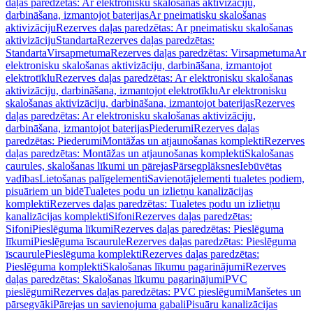
daļas paredzētas: Ar elektronisku skalošanas aktivizāciju,
darbināšana, izmantojot baterijas
Ar pneimatisku skalošanas
aktivizāciju
Rezerves daļas paredzētas: Ar pneimatisku skalošanas
aktivizāciju
Standarta
Rezerves daļas paredzētas:
Standarta
Virsapmetuma
Rezerves daļas paredzētas: Virsapmetuma
Ar
elektronisku skalošanas aktivizāciju, darbināšana, izmantojot
elektrotīklu
Rezerves daļas paredzētas: Ar elektronisku skalošanas
aktivizāciju, darbināšana, izmantojot elektrotīklu
Ar elektronisku
skalošanas aktivizāciju, darbināšana, izmantojot baterijas
Rezerves
daļas paredzētas: Ar elektronisku skalošanas aktivizāciju,
darbināšana, izmantojot baterijas
Piederumi
Rezerves daļas
paredzētas: Piederumi
Montāžas un atjaunošanas komplekti
Rezerves
daļas paredzētas: Montāžas un atjaunošanas komplekti
Skalošanas
caurules, skalošanas līkumi un pārejas
Pārsegplāksnes
Iebūvētas
vadības
Lietošanas palīgelementi
Savienotājelementi tualetes podiem,
pisuāriem un bidē
Tualetes podu un izlietņu kanalizācijas
komplekti
Rezerves daļas paredzētas: Tualetes podu un izlietņu
kanalizācijas komplekti
Sifoni
Rezerves daļas paredzētas:
Sifoni
Pieslēguma līkumi
Rezerves daļas paredzētas: Pieslēguma
līkumi
Pieslēguma īscaurule
Rezerves daļas paredzētas: Pieslēguma
īscaurule
Pieslēguma komplekti
Rezerves daļas paredzētas:
Pieslēguma komplekti
Skalošanas līkumu pagarinājumi
Rezerves
daļas paredzētas: Skalošanas līkumu pagarinājumi
PVC
pieslēgumi
Rezerves daļas paredzētas: PVC pieslēgumi
Manšetes un
pārsegvāki
Pārejas un savienojuma gabali
Pisuāru kanalizācijas