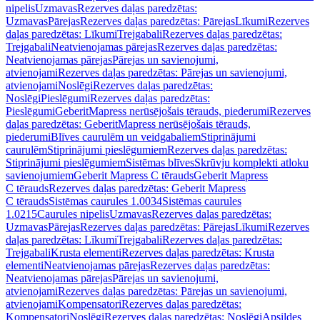
nipelis
Uzmavas
Rezerves daļas paredzētas:
Uzmavas
Pārejas
Rezerves daļas paredzētas: Pārejas
Līkumi
Rezerves
daļas paredzētas: Līkumi
Trejgabali
Rezerves daļas paredzētas:
Trejgabali
Neatvienojamas pārejas
Rezerves daļas paredzētas:
Neatvienojamas pārejas
Pārejas un savienojumi,
atvienojami
Rezerves daļas paredzētas: Pārejas un savienojumi,
atvienojami
Noslēgi
Rezerves daļas paredzētas:
Noslēgi
Pieslēgumi
Rezerves daļas paredzētas:
Pieslēgumi
GeberitMapress nerūsējošais tērauds, piederumi
Rezerves
daļas paredzētas: GeberitMapress nerūsējošais tērauds,
piederumi
Blīves caurulēm un veidgabaliem
Stiprinājumi
caurulēm
Stiprinājumi pieslēgumiem
Rezerves daļas paredzētas:
Stiprinājumi pieslēgumiem
Sistēmas blīves
Skrūvju komplekti atloku
savienojumiem
Geberit Mapress C tērauds
Geberit Mapress
C tērauds
Rezerves daļas paredzētas: Geberit Mapress
C tērauds
Sistēmas caurules 1.0034
Sistēmas caurules
1.0215
Caurules nipelis
Uzmavas
Rezerves daļas paredzētas:
Uzmavas
Pārejas
Rezerves daļas paredzētas: Pārejas
Līkumi
Rezerves
daļas paredzētas: Līkumi
Trejgabali
Rezerves daļas paredzētas:
Trejgabali
Krusta elementi
Rezerves daļas paredzētas: Krusta
elementi
Neatvienojamas pārejas
Rezerves daļas paredzētas:
Neatvienojamas pārejas
Pārejas un savienojumi,
atvienojami
Rezerves daļas paredzētas: Pārejas un savienojumi,
atvienojami
Kompensatori
Rezerves daļas paredzētas:
Kompensatori
Noslēgi
Rezerves daļas paredzētas: Noslēgi
Apsildes