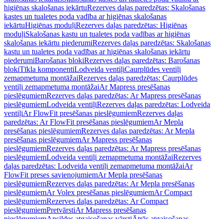
higiēnas skalošanas iekārtu
Rezerves daļas paredzētas: Skalošanas
kastes un tualetes poda vadība ar higiēnas skalošanas
iekārtu
Higiēnas moduļi
Rezerves daļas paredzētas: Higiēnas
moduļi
Skalošanas kastu un tualetes poda vadības ar higiēnas
skalošanas iekārtu piederumi
Rezerves daļas paredzētas: Skalošanas
kastu un tualetes poda vadības ar higiēnas skalošanas iekārtu
piederumi
Barošanas bloki
Rezerves daļas paredzētas: Barošanas
bloki
Tīkla komponenti
Lodveida ventiļi
Caurplūdes ventiļi
zemapmetuma montāžai
Rezerves daļas paredzētas: Caurplūdes
ventiļi zemapmetuma montāžai
Ar Mapress presēšanas
pieslēgumiem
Rezerves daļas paredzētas: Ar Mapress presēšanas
pieslēgumiem
Lodveida ventiļi
Rezerves daļas paredzētas: Lodveida
ventiļi
Ar FlowFit presēšanas pieslēgumiem
Rezerves daļas
paredzētas: Ar FlowFit presēšanas pieslēgumiem
Ar Mepla
presēšanas pieslēgumiem
Rezerves daļas paredzētas: Ar Mepla
presēšanas pieslēgumiem
Ar Mapress presēšanas
pieslēgumiem
Rezerves daļas paredzētas: Ar Mapress presēšanas
pieslēgumiem
Lodveida ventiļi zemapmetuma montāžai
Rezerves
daļas paredzētas: Lodveida ventiļi zemapmetuma montāžai
Ar
FlowFit preses savienojumiem
Ar Mepla presēšanas
pieslēgumiem
Rezerves daļas paredzētas: Ar Mepla presēšanas
pieslēgumiem
Ar Volex presēšanas pieslēgumiem
Ar Compact
pieslēgumiem
Rezerves daļas paredzētas: Ar Compact
pieslēgumiem
Pretvārsti
Ar Mapress presēšanas
pieslēgumiem
Apsildes atgaisošanas vārsti
Ātrās atgaisošanas