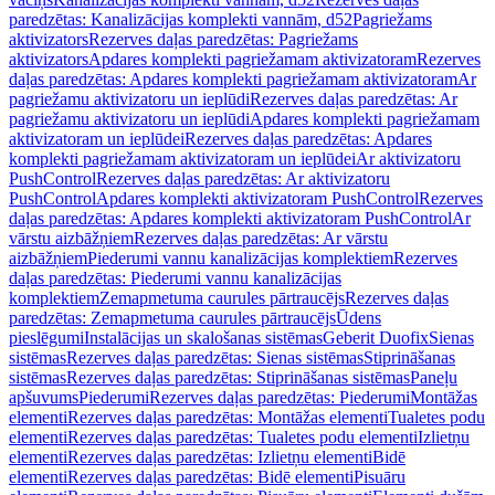
paredzētas: Kanalizācijas komplekti vannām, d52
Pagriežams
aktivizators
Rezerves daļas paredzētas: Pagriežams
aktivizators
Apdares komplekti pagriežamam aktivizatoram
Rezerves
daļas paredzētas: Apdares komplekti pagriežamam aktivizatoram
Ar
pagriežamu aktivizatoru un ieplūdi
Rezerves daļas paredzētas: Ar
pagriežamu aktivizatoru un ieplūdi
Apdares komplekti pagriežamam
aktivizatoram un ieplūdei
Rezerves daļas paredzētas: Apdares
komplekti pagriežamam aktivizatoram un ieplūdei
Ar aktivizatoru
PushControl
Rezerves daļas paredzētas: Ar aktivizatoru
PushControl
Apdares komplekti aktivizatoram PushControl
Rezerves
daļas paredzētas: Apdares komplekti aktivizatoram PushControl
Ar
vārstu aizbāžņiem
Rezerves daļas paredzētas: Ar vārstu
aizbāžņiem
Piederumi vannu kanalizācijas komplektiem
Rezerves
daļas paredzētas: Piederumi vannu kanalizācijas
komplektiem
Zemapmetuma caurules pārtraucējs
Rezerves daļas
paredzētas: Zemapmetuma caurules pārtraucējs
Ūdens
pieslēgumi
Instalācijas un skalošanas sistēmas
Geberit Duofix
Sienas
sistēmas
Rezerves daļas paredzētas: Sienas sistēmas
Stiprināšanas
sistēmas
Rezerves daļas paredzētas: Stiprināšanas sistēmas
Paneļu
apšuvums
Piederumi
Rezerves daļas paredzētas: Piederumi
Montāžas
elementi
Rezerves daļas paredzētas: Montāžas elementi
Tualetes podu
elementi
Rezerves daļas paredzētas: Tualetes podu elementi
Izlietņu
elementi
Rezerves daļas paredzētas: Izlietņu elementi
Bidē
elementi
Rezerves daļas paredzētas: Bidē elementi
Pisuāru