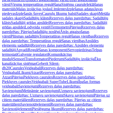
vārsti
Virsmu temperatūras regulēšana
Sistēmu caurule
Ieklāšanas
materiāls
Malas izolācijas joslas
Līmlentes
Izplešanas adatas
Javas
piedevas
Izplešanās šuves
Cauruļu līkumu balsti
Sadales skapji
Metāla
sadales skapji
Sadalītāju klāsts
Rezerves daļas paredzētas: Sadalītāju
klāsts
Sadalītāji grīdas apsildei
Rezerves daļas paredzētas: Sadalītāji
grīdas apsildei
Lodveida ventiļi
Termometrs
Pārejas
Rezerves daļas
paredzētas: Pārejas
Sadalītāju noslēgi
Ātrās atgaisošanas
vārsti
Plūsmas sadalītājs
Temperatūras regulēšanas vienības
Rezerves
daļas paredzētas: Temperatūras regulēšanas vienības
Apsildes
elementu sadalītāji
Rezerves daļas paredzētas: Apsildes elementu
sadalītāji
Apvadi
Regulēšanas komponenti
Servopiedziņas
Telpas
termostati
Galvenie regulatori
Komunikācijas
moduļi
Sensori
Transformatori
Piederumi
Sadalītāju izolācija
Ēku
kanalizācijas sistēmas
Geberit Silent-
db20
Caurules
Veidgabali
Rezerves daļas paredzētas:
Veidgabali
Līkumi
Atzari
Rezerves daļas paredzētas:
Atzari
Pārejas
Piekļuves caurules
Rezerves daļas paredzētas:
Piekļuves caurules
Veidgabali SuperTube
Līkumi
Īpašas formas
veidgabali
Savienojumi
Rezerves daļas paredzētas:
Savienojumi
Metināmie savienojumi
Uzmavu savienojumi
Rezerves
daļas paredzētas: Uzmavu savienojumi
Skavu savienojumi
Pārejas uz
citiem materiāliem
Rezerves daļas paredzētas: Pārejas uz citiem
materiāliem
Savienotājelementi
Rezerves daļas paredzētas:
Savienotājelementi
Pieslēguma līkumi
Rezerves daļas paredzētas: