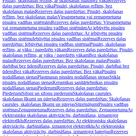
Pisuāri, skalošanas režīms, ar skalošanas malu
Bez vāka
Rezerves
daļas paredzētas: Bez vāka
Pisuāri, skalošanas režīms, bez
skalošanas malas
Rezerves daļas paredzētas: Pisuāri, skalošanas
režīms, bez skalošanas malas
Virsapmetuma vai zemapmetuma
pisuāru vadības sistēmām
Rezerves daļas paredzētas: Virsapmetuma
vai zemapmetuma pisuāru vadības sistēmām
Ar iebūvētu pisuāru
vadības sistēmu
Rezerves daļas paredzētas: Ar iebūvētu pisuāru
vadības sistēmu
Iebūvētai pisuāru vadības sistēmai
Rezerves daļas
paredzētas: Iebūvētai pisuāru vadības sistēmai
Pisuāri, skalošanas
režīms, ar vāku / paredzēts vākam
Rezerves daļas paredzētas: Pisuāri,
skalošanas režīms, ar vāku / paredzēts vākam
Bez skalošanas
malas
Rezerves daļas paredzētas: Bez skalošanas malas
Pisuāri,
darbībai bez ūdens
Rezerves daļas paredzētas: Pisuāri, darbībai bez
ūdens
Bez vāka
Rezerves daļas paredzētas: Bez vāka
Pisuāru
nodalīšanas sienas
Plastmasas pisuāru nodalīšanas sienas
Stikla
pisuāru nodalīšanas sienas
Keramikas sanitārtehnikas pisuāru
nodalīšanas sienas
Piederumi
Rezerves daļas paredzētas:
Piederumi
Sifoni un sifonu piederumi
Skalošanas caurules,
skalošanas līkumi un pārejas
Rezerves daļas paredzētas: Skalošanas
caurules, skalošanas līkumi un pārejas
Stiprinājumi
Pisuāru vadības
sistēmas
Zemapmetuma
Rezerves daļas paredzētas: Zemapmetuma
Ar
elektronisku skalošanas aktivizāciju, darbināšana, izmantojot
elektrotīklu
Rezerves daļas paredzētas: Ar elektronisku skalošanas
aktivizāciju, darbināšana, izmantojot elektrotīklu
Ar elektronisku
skalošanas aktivizāciju, darbināšana, izmantojot baterijas
Rezerves