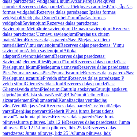
daļas paredzētas: Veidgabali
Līkumi
Atzari
Pārejas
Piekļuves
caurules
Rezerves daļas paredzētas: Piekļuves caurules
Pārejas
Īpašas
formas veidgabali
Rezerves daļas paredzētas: Īpašas formas
veidgabali
Veidgabali SuperTube
Līkumi
Īpašas formas
veidgabali
Savienojumi
Rezerves daļas paredzētas:
Savienojumi
Metināmie savienojumi
Uzmavu savienojumi
Rezerves
daļas paredzētas: Uzmavu savienojumi
Pārejas uz citiem
materiāliem
Rezerves daļas paredzētas: Pārejas uz citiem
materiāliem
Vītņu savienojumi
Rezerves daļas paredzētas: Vītņu
savienojumi
Atloka savienojumi
Atloka
adapteri
Savienotājelementi
Rezerves daļas paredzētas:
Savienotājelementi
Pieslēguma līkumi
Rezerves daļas paredzētas:
Pieslēguma līkumi
Pieslēguma uzmavas
Rezerves daļas paredzētas:
Pieslēguma uzmavas
Pieslēguma īscaurule
Rezerves daļas paredzētas:
Pieslēguma īscaurule
P veida sifoni
Rezerves daļas paredzētas: P
veida sifoni
Gliemežveida sifoni
Rezerves daļas paredzētas:
Gliemežveida sifoni
Piederumi
Cauruļu apskavas
Cauruļu apskavu
stiprinājumi
Balsta skavas
Noslēgi
Blīvējumi
Celtniecības
aizsargelementi
Palīgmateriāli
Kanalizācijas ventilācijas
vārsti
Ventilācijas vārsti
Rezerves daļas paredzētas: Ventilācijas
vārsti
Enerģijas pretvārsti
Geberit Pluvia jumta lietus ūdens
novadīšana
Jumta piltuves
Rezerves daļas paredzētas: Jumta
piltuves
Jumta piltuves, līdz 12 l/s
Rezerves daļas paredzētas: Jumta
piltuves, līdz 12 l/s
Jumta piltuves, līdz 25 l/s
Rezerves daļas
paredzētas: Jumta piltuves, līdz 25 l/s
Jumta piltuves, līdz