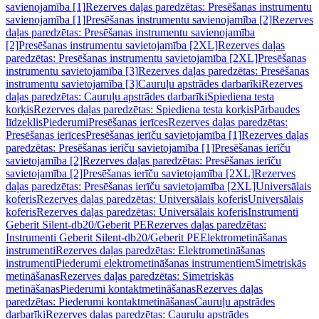
savienojamība [1]
Rezerves daļas paredzētas: Presēšanas instrumentu
savienojamība [1]
Presēšanas instrumentu savienojamība [2]
Rezerves
daļas paredzētas: Presēšanas instrumentu savienojamība
[2]
Presēšanas instrumentu savietojamība [2XL]
Rezerves daļas
paredzētas: Presēšanas instrumentu savietojamība [2XL]
Presēšanas
instrumentu savietojamība [3]
Rezerves daļas paredzētas: Presēšanas
instrumentu savietojamība [3]
Cauruļu apstrādes darbarīki
Rezerves
daļas paredzētas: Cauruļu apstrādes darbarīki
Spiediena testa
korķis
Rezerves daļas paredzētas: Spiediena testa korķis
Pārbaudes
līdzeklis
Piederumi
Presēšanas ierīces
Rezerves daļas paredzētas:
Presēšanas ierīces
Presēšanas ierīču savietojamība [1]
Rezerves daļas
paredzētas: Presēšanas ierīču savietojamība [1]
Presēšanas ierīču
savietojamība [2]
Rezerves daļas paredzētas: Presēšanas ierīču
savietojamība [2]
Presēšanas ierīču savietojamība [2XL]
Rezerves
daļas paredzētas: Presēšanas ierīču savietojamība [2XL]
Universālais
koferis
Rezerves daļas paredzētas: Universālais koferis
Universālais
koferis
Rezerves daļas paredzētas: Universālais koferis
Instrumenti
Geberit Silent-db20/Geberit PE
Rezerves daļas paredzētas:
Instrumenti Geberit Silent-db20/Geberit PE
Elektrometināšanas
instrumenti
Rezerves daļas paredzētas: Elektrometināšanas
instrumenti
Piederumi elektrometināšanas instrumentiem
Simetriskās
metināšanas
Rezerves daļas paredzētas: Simetriskās
metināšanas
Piederumi kontaktmetināšanas
Rezerves daļas
paredzētas: Piederumi kontaktmetināšanas
Cauruļu apstrādes
darbarīki
Rezerves daļas paredzētas: Cauruļu apstrādes