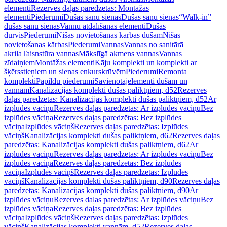
elementi
Rezerves daļas paredzētas: Montāžas
elementi
Piederumi
Dušas sānu sienas
Dušas sānu sienas
“Walk-in”
dušas sānu sienas
Vannu atdalīšanas elementi
Dušas
durvis
Piederumi
Nišas novietošanas kārbas dušām
Nišas
novietošanas kārbas
Piederumi
Vannas
Vannas no sanitārā
akrila
Taisnstūra vannas
Mākslīgā akmens vannas
Vannas
zīdaiņiem
Montāžas elementi
Kāju komplekti un komplekti ar
šķērsstieņiem un sienas enkurskrūvēm
Piederumi
Remonta
komplekti
Papildu piederumi
Savienotājelementi dušām un
vannām
Kanalizācijas komplekti dušas paliktņiem, d52
Rezerves
daļas paredzētas: Kanalizācijas komplekti dušas paliktņiem, d52
Ar
izplūdes vāciņu
Rezerves daļas paredzētas: Ar izplūdes vāciņu
Bez
izplūdes vāciņa
Rezerves daļas paredzētas: Bez izplūdes
vāciņa
Izplūdes vāciņš
Rezerves daļas paredzētas: Izplūdes
vāciņš
Kanalizācijas komplekti dušas paliktņiem, d62
Rezerves daļas
paredzētas: Kanalizācijas komplekti dušas paliktņiem, d62
Ar
izplūdes vāciņu
Rezerves daļas paredzētas: Ar izplūdes vāciņu
Bez
izplūdes vāciņa
Rezerves daļas paredzētas: Bez izplūdes
vāciņa
Izplūdes vāciņš
Rezerves daļas paredzētas: Izplūdes
vāciņš
Kanalizācijas komplekti dušas paliktņiem, d90
Rezerves daļas
paredzētas: Kanalizācijas komplekti dušas paliktņiem, d90
Ar
izplūdes vāciņu
Rezerves daļas paredzētas: Ar izplūdes vāciņu
Bez
izplūdes vāciņa
Rezerves daļas paredzētas: Bez izplūdes
vāciņa
Izplūdes vāciņš
Rezerves daļas paredzētas: Izplūdes
vāciņš
Kanalizācijas komplekti vannām, d52
Rezerves daļas