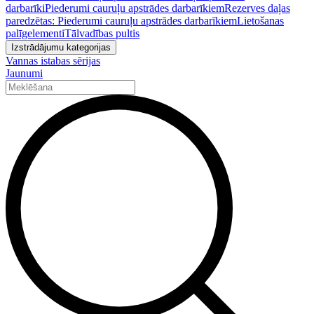
darbarīki
Piederumi cauruļu apstrādes darbarīkiem
Rezerves daļas
paredzētas: Piederumi cauruļu apstrādes darbarīkiem
Lietošanas
palīgelementi
Tālvadības pultis
Izstrādājumu kategorijas
Vannas istabas sērijas
Jaunumi