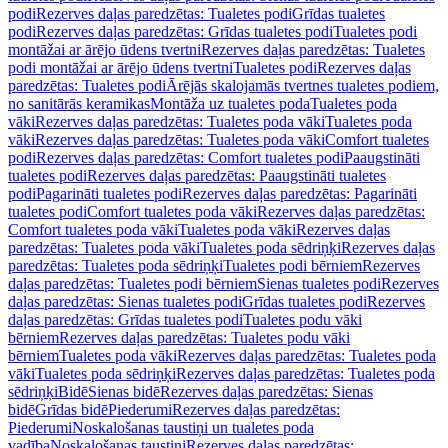
podi
Rezerves daļas paredzētas: Tualetes podi
Grīdas tualetes
podi
Rezerves daļas paredzētas: Grīdas tualetes podi
Tualetes podi
montāžai ar ārējo ūdens tvertni
Rezerves daļas paredzētas: Tualetes
podi montāžai ar ārējo ūdens tvertni
Tualetes podi
Rezerves daļas
paredzētas: Tualetes podi
Ārējās skalojamās tvertnes tualetes podiem,
no sanitārās keramikas
Montāža uz tualetes poda
Tualetes poda
vāki
Rezerves daļas paredzētas: Tualetes poda vāki
Tualetes poda
vāki
Rezerves daļas paredzētas: Tualetes poda vāki
Comfort tualetes
podi
Rezerves daļas paredzētas: Comfort tualetes podi
Paaugstināti
tualetes podi
Rezerves daļas paredzētas: Paaugstināti tualetes
podi
Pagarināti tualetes podi
Rezerves daļas paredzētas: Pagarināti
tualetes podi
Comfort tualetes poda vāki
Rezerves daļas paredzētas:
Comfort tualetes poda vāki
Tualetes poda vāki
Rezerves daļas
paredzētas: Tualetes poda vāki
Tualetes poda sēdriņķi
Rezerves daļas
paredzētas: Tualetes poda sēdriņķi
Tualetes podi bērniem
Rezerves
daļas paredzētas: Tualetes podi bērniem
Sienas tualetes podi
Rezerves
daļas paredzētas: Sienas tualetes podi
Grīdas tualetes podi
Rezerves
daļas paredzētas: Grīdas tualetes podi
Tualetes podu vāki
bērniem
Rezerves daļas paredzētas: Tualetes podu vāki
bērniem
Tualetes poda vāki
Rezerves daļas paredzētas: Tualetes poda
vāki
Tualetes poda sēdriņķi
Rezerves daļas paredzētas: Tualetes poda
sēdriņķi
Bidē
Sienas bidē
Rezerves daļas paredzētas: Sienas
bidē
Grīdas bidē
Piederumi
Rezerves daļas paredzētas:
Piederumi
Noskalošanas taustiņi un tualetes poda
vadība
Noskalošanas taustiņi
Rezerves daļas paredzētas: