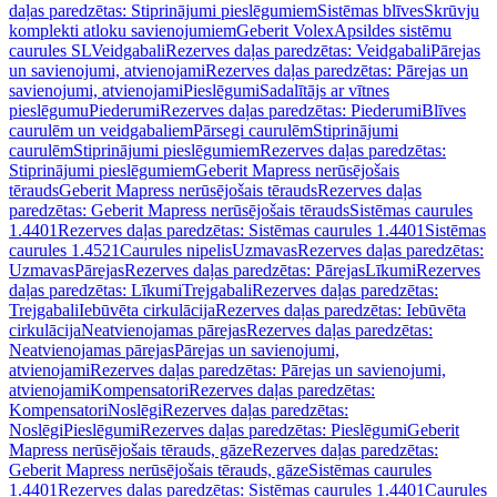
daļas paredzētas: Stiprinājumi pieslēgumiem
Sistēmas blīves
Skrūvju
komplekti atloku savienojumiem
Geberit Volex
Apsildes sistēmu
caurules SL
Veidgabali
Rezerves daļas paredzētas: Veidgabali
Pārejas
un savienojumi, atvienojami
Rezerves daļas paredzētas: Pārejas un
savienojumi, atvienojami
Pieslēgumi
Sadalītājs ar vītnes
pieslēgumu
Piederumi
Rezerves daļas paredzētas: Piederumi
Blīves
caurulēm un veidgabaliem
Pārsegi caurulēm
Stiprinājumi
caurulēm
Stiprinājumi pieslēgumiem
Rezerves daļas paredzētas:
Stiprinājumi pieslēgumiem
Geberit Mapress nerūsējošais
tērauds
Geberit Mapress nerūsējošais tērauds
Rezerves daļas
paredzētas: Geberit Mapress nerūsējošais tērauds
Sistēmas caurules
1.4401
Rezerves daļas paredzētas: Sistēmas caurules 1.4401
Sistēmas
caurules 1.4521
Caurules nipelis
Uzmavas
Rezerves daļas paredzētas:
Uzmavas
Pārejas
Rezerves daļas paredzētas: Pārejas
Līkumi
Rezerves
daļas paredzētas: Līkumi
Trejgabali
Rezerves daļas paredzētas:
Trejgabali
Iebūvēta cirkulācija
Rezerves daļas paredzētas: Iebūvēta
cirkulācija
Neatvienojamas pārejas
Rezerves daļas paredzētas:
Neatvienojamas pārejas
Pārejas un savienojumi,
atvienojami
Rezerves daļas paredzētas: Pārejas un savienojumi,
atvienojami
Kompensatori
Rezerves daļas paredzētas:
Kompensatori
Noslēgi
Rezerves daļas paredzētas:
Noslēgi
Pieslēgumi
Rezerves daļas paredzētas: Pieslēgumi
Geberit
Mapress nerūsējošais tērauds, gāze
Rezerves daļas paredzētas:
Geberit Mapress nerūsējošais tērauds, gāze
Sistēmas caurules
1.4401
Rezerves daļas paredzētas: Sistēmas caurules 1.4401
Caurules