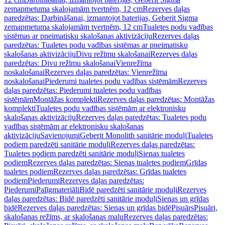
zemapmetuma skalojamām tvertnēm, 12 cm
Rezerves daļas
paredzētas: Darbināšanai, izmantojot baterijas, Geberit Sigma
zemapmetuma skalojamām tvertnēm, 12 cm
Tualetes podu vadības
sistēmas ar pneimatisku skalošanas aktivizāciju
Rezerves daļas
paredzētas: Tualetes podu vadības sistēmas ar pneimatisku
skalošanas aktivizāciju
Divu režīmu skalošanai
Rezerves daļas
paredzētas: Divu režīmu skalošanai
Vienrežīma
noskalošanai
Rezerves daļas paredzētas: Vienrežīma
noskalošanai
Piederumi tualetes podu vadības sistēmām
Rezerves
daļas paredzētas: Piederumi tualetes podu vadības
sistēmām
Montāžas komplekti
Rezerves daļas paredzētas: Montāžas
komplekti
Tualetes podu vadības sistēmām ar elektronisku
skalošanas aktivizāciju
Rezerves daļas paredzētas: Tualetes podu
vadības sistēmām ar elektronisku skalošanas
aktivizāciju
Savienojumi
Geberit Monolith sanitārie moduļi
Tualetes
podiem paredzēti sanitārie moduļi
Rezerves daļas paredzētas:
Tualetes podiem paredzēti sanitārie moduļi
Sienas tualetes
podiem
Rezerves daļas paredzētas: Sienas tualetes podiem
Grīdas
tualetes podiem
Rezerves daļas paredzētas: Grīdas tualetes
podiem
Piederumi
Rezerves daļas paredzētas:
Piederumi
Palīgmateriāli
Bidē paredzēti sanitārie moduļi
Rezerves
daļas paredzētas: Bidē paredzēti sanitārie moduļi
Sienas un grīdas
bidē
Rezerves daļas paredzētas: Sienas un grīdas bidē
Pisuārs
Pisuāri,
skalošanas režīms, ar skalošanas malu
Rezerves daļas paredzētas: