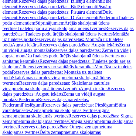
elementi
Rezerves daļas paredzētas: Izlietņu elementi
Bidē
elementi
Rezerves daļas paredzētas: Bidē elementi
Pisuāru
elementi
Rezerves daļas paredzētas: Pisuāru elementi
Dušu
elementi
Rezerves daļas paredzētas: Dušu elementi
Piederumi
Tualetes
podu elementiem
Stiprinājumiem
Ārējās skalojamā ūdens
tvertnes
Tualetes podu ārējās skalojamā ūdens tvertnes
Rezerves daļas
paredzētas: Tualetes podu ārējās skalojamā ūdens tvertnes
Montāža
uz tualetes poda
Rezerves daļas paredzētas: Montāža uz tualetes
poda
Augstu iekārts
Rezerves daļas paredzētas: Augstu iekārts
Zema
un vidēji augsta montāža
Rezerves daļas paredzētas: Zema un vidēji
augsta montāža
Tualetes podu ārējās skalojamā ūdens tvertnes no
sanitārās keramikas
Rezerves daļas paredzētas: Tualetes podu ārējās
skalojamā ūdens tvertnes no sanitārās keramikas
Montāža uz tualetes
poda
Rezerves daļas paredzētas: Montāža uz tualetes
poda
Skalošanas caurules virsapmetuma skalojamā ūdens
tvertnēm
Rezerves daļas paredzētas: Skalošanas caurules
virsapmetuma skalojamā ūdens tvertnēm
Augstu iekārts
Rezerves
daļas paredzētas: Augstu iekārts
Zema un vidēji augsta
montāža
Piederumi
Rezerves daļas paredzētas:
Piederumi
Pieslēgumi
Rezerves daļas paredzētas: Pieslēgumi
Stūra
vārsti
Manšetes
Zemapmetuma skalojamās tvertnes
Sigma
zemapmetuma skalojamās tvertnes
Rezerves daļas paredzētas: Sigma
zemapmetuma skalojamās tvertnes
Omega zemapmetuma skalojamās
tvertnes
Rezerves daļas paredzētas: Omega zemapmetuma
skalojamās tvertnes
Delta zemapmetuma skalojamās