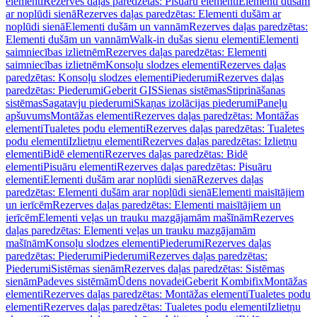
elementi
Rezerves daļas paredzētas: Pisuāru elementi
Elementi dušām
ar noplūdi sienā
Rezerves daļas paredzētas: Elementi dušām ar
noplūdi sienā
Elementi dušām un vannām
Rezerves daļas paredzētas:
Elementi dušām un vannām
Walk-in dušas sienu elementi
Elementi
saimniecības izlietnēm
Rezerves daļas paredzētas: Elementi
saimniecības izlietnēm
Konsoļu slodzes elementi
Rezerves daļas
paredzētas: Konsoļu slodzes elementi
Piederumi
Rezerves daļas
paredzētas: Piederumi
Geberit GIS
Sienas sistēmas
Stiprināšanas
sistēmas
Sagatavju piederumi
Skaņas izolācijas piederumi
Paneļu
apšuvums
Montāžas elementi
Rezerves daļas paredzētas: Montāžas
elementi
Tualetes podu elementi
Rezerves daļas paredzētas: Tualetes
podu elementi
Izlietņu elementi
Rezerves daļas paredzētas: Izlietņu
elementi
Bidē elementi
Rezerves daļas paredzētas: Bidē
elementi
Pisuāru elementi
Rezerves daļas paredzētas: Pisuāru
elementi
Elementi dušām arar noplūdi sienā
Rezerves daļas
paredzētas: Elementi dušām arar noplūdi sienā
Elementi maisītājiem
un ierīcēm
Rezerves daļas paredzētas: Elementi maisītājiem un
ierīcēm
Elementi veļas un trauku mazgājamām mašīnām
Rezerves
daļas paredzētas: Elementi veļas un trauku mazgājamām
mašīnām
Konsoļu slodzes elementi
Piederumi
Rezerves daļas
paredzētas: Piederumi
Piederumi
Rezerves daļas paredzētas:
Piederumi
Sistēmas sienām
Rezerves daļas paredzētas: Sistēmas
sienām
Padeves sistēmām
Ūdens novadei
Geberit Kombifix
Montāžas
elementi
Rezerves daļas paredzētas: Montāžas elementi
Tualetes podu
elementi
Rezerves daļas paredzētas: Tualetes podu elementi
Izlietņu