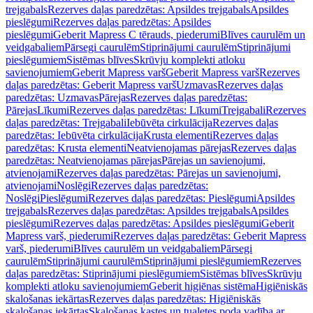
trejgabals
Rezerves daļas paredzētas: Apsildes trejgabals
Apsildes
pieslēgumi
Rezerves daļas paredzētas: Apsildes
pieslēgumi
Geberit Mapress C tērauds, piederumi
Blīves caurulēm un
veidgabaliem
Pārsegi caurulēm
Stiprinājumi caurulēm
Stiprinājumi
pieslēgumiem
Sistēmas blīves
Skrūvju komplekti atloku
savienojumiem
Geberit Mapress varš
Geberit Mapress varš
Rezerves
daļas paredzētas: Geberit Mapress varš
Uzmavas
Rezerves daļas
paredzētas: Uzmavas
Pārejas
Rezerves daļas paredzētas:
Pārejas
Līkumi
Rezerves daļas paredzētas: Līkumi
Trejgabali
Rezerves
daļas paredzētas: Trejgabali
Iebūvēta cirkulācija
Rezerves daļas
paredzētas: Iebūvēta cirkulācija
Krusta elementi
Rezerves daļas
paredzētas: Krusta elementi
Neatvienojamas pārejas
Rezerves daļas
paredzētas: Neatvienojamas pārejas
Pārejas un savienojumi,
atvienojami
Rezerves daļas paredzētas: Pārejas un savienojumi,
atvienojami
Noslēgi
Rezerves daļas paredzētas:
Noslēgi
Pieslēgumi
Rezerves daļas paredzētas: Pieslēgumi
Apsildes
trejgabals
Rezerves daļas paredzētas: Apsildes trejgabals
Apsildes
pieslēgumi
Rezerves daļas paredzētas: Apsildes pieslēgumi
Geberit
Mapress varš, piederumi
Rezerves daļas paredzētas: Geberit Mapress
varš, piederumi
Blīves caurulēm un veidgabaliem
Pārsegi
caurulēm
Stiprinājumi caurulēm
Stiprinājumi pieslēgumiem
Rezerves
daļas paredzētas: Stiprinājumi pieslēgumiem
Sistēmas blīves
Skrūvju
komplekti atloku savienojumiem
Geberit higiēnas sistēma
Higiēniskās
skalošanas iekārtas
Rezerves daļas paredzētas: Higiēniskās
skalošanas iekārtas
Skalošanas kastes un tualetes poda vadība ar