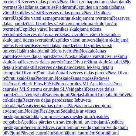
tvertnes
Rezerves daļas paredzētas: Delta zemapmetuma skalojamās
tvertnes
Skalošanas caurules
Piederumi
Uzpildes un noskalošanas
vārsti
Uzpildes vārsti
Rezerves daļas paredzētas: Uzpildes
vārsti
Uzpildes vārsti zemapmetuma skalojamām tvertnēm
Rezerves
daļas paredzētas: Uzpildes vārsti zemapmetuma skalojamām
tvertnēm
Uzpildes vārsti keramikas skalojamā ūdens
tvertnēm
Rezerves daļas paredzētas: Uzpildes vārsti keramikas
skalojamā ūdens tvertnēm
Uzpildes vārsti universālajām skalojamā
ūdens tvertnēm
Rezerves daļas paredzētas: Uzpildes vārsti
universālajām skalojamā ūdens tvertnēm
Noskalošanas
vārsti
Rezerves daļas paredzētas: Noskalošanas vārsti
Divu režīmu
skalošana
Rezerves daļas paredzētas: Divu režīmu skalošana
Iekšējo
detaļu komplekti
Rezerves daļas paredzētas: Iekšējo detaļu
komplekti
Divu režīmu skalošana
Rezerves daļas paredzētas: Divu
režīmu skalošana
Piederumi
Noskalošanas pogas
Padeves
sistēmas
Geberit FlowFit
Sistēmu caurules ML
Apsildes sistēmu
caurules ML
Sistēmu caurules SL
Veidgabali
Rezerves daļas
paredzētas: Veidgabali
Savienojumi
Pārejas
Līkumi
Trejgabali
Iebūvēta
cirkulācija
Rezerves daļas paredzētas: Iebūvēta
cirkulācija
Neatvienojamas pārejas
Pārejas un savienojumi,
atvienojami
Noslēgi
Pieslēgumi
Sadalītājs ar vītnes
pieslēgumu
Sadalītājs ar presēšanas pieslēgumu
Apsildes
trejgabals
Apsildes pārejas un savienojumi, atvienojami
Apsildes
pieslēgumi
Piederumi
Blīves caurulēm un veidgabaliem
Veidgabalu
blīvējumi
Pārsegi caurulēm
Stiprinājumi caurulēm
Stiprinājumi