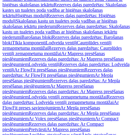
higiēnas skalošanas iekārtu
Rezerves daļas paredzētas: Skalošanas
kastes un tualetes poda vadība ar higiēnas skalošanas
iekārtu
Higiēnas moduļi
Rezerves daļas paredzētas: Higiēnas
moduļi
Skalošanas kastu un tualetes poda vadības ar higiēnas
skalošanas iekārtu piederumi
Rezerves daļas paredzētas: Skalošanas
kastu un tualetes poda vadības ar higiēnas skalošanas iekārtu
piederumi
Barošanas bloki
Rezerves daļas paredzētas: Barošanas
bloki
Tīkla komponenti
Lodveida ventiļi
Caurplūdes ventiļi
zemapmetuma montāžai
Rezerves daļas paredzētas: Caurplūdes
ventiļi zemapmetuma montāžai
Ar Mapress presēšanas
pieslēgumiem
Rezerves daļas paredzētas: Ar Mapress presēšanas
pieslēgumiem
Lodveida ventiļi
Rezerves daļas paredzētas: Lodveida
ventiļi
Ar FlowFit presēšanas pieslēgumiem
Rezerves daļas
paredzētas: Ar FlowFit presēšanas pieslēgumiem
Ar Mepla
presēšanas pieslēgumiem
Rezerves daļas paredzētas: Ar Mepla
presēšanas pieslēgumiem
Ar Mapress presēšanas
pieslēgumiem
Rezerves daļas paredzētas: Ar Mapress presēšanas
pieslēgumiem
Lodveida ventiļi zemapmetuma montāžai
Rezerves
daļas paredzētas: Lodveida ventiļi zemapmetuma montāžai
Ar
FlowFit preses savienojumiem
Ar Mepla presēšanas
pieslēgumiem
Rezerves daļas paredzētas: Ar Mepla presēšanas
pieslēgumiem
Ar Volex presēšanas pieslēgumiem
Ar Compact
pieslēgumiem
Rezerves daļas paredzētas: Ar Compact
pieslēgumiem
Pretvārsti
Ar Mapress presēšanas
pieslēgumiem
Apsildes atgaisošanas vārsti
Ātrās atgaisošanas