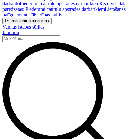
darbarīki
Piederumi cauruļu apstrādes darbarīkiem
Rezerves daļas
paredzētas: Piederumi cauruļu apstrādes darbarīkiem
Lietošanas
palīgelementi
Tālvadības pultis
Izstrādājumu kategorijas
Vannas istabas sērijas
Jaunumi