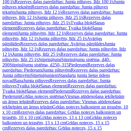
100 l/s
Rezerves daļas paredzētas: Jumta piltuves, līdz 100 l/s
Jumta
piltuves teknēm
Rezerves daļas paredzētas: Jumta piltuves
teknēm
Jumta piltuves, līdz 12 l/s
Rezerves daļas paredzētas: Jumta
piltuves, līdz 12 l/s
Jumta piltuves, līdz 25 l/s
Rezerves daļas
paredzētas: Jumta piltuves, līdz 25 l/s
Tvaika bloķēšanas
elementi
Rezerves daļas paredzētas: Tvaika bloķēšanas
elementi
Jumta piltuvēm, līdz 12 l/s
Rezerves daļas paredzētas: Jumta
piltuvēm, līdz 12 l/s
Jumta piltuvēm, līdz 25 l/s
Avārijas
pārplūdes
Rezerves daļas paredzētas: Avārijas pārplūdes
Jumta
piltuvēm, līdz 12 l/s
Rezerves daļas paredzētas: Jumta piltuvēm, līdz
12 l/s
Jumta piltuvēm, līdz 25 l/s
Rezerves daļas paredzētas: Jumta
piltuvēm, līdz 25 l/s
Stiprinājumi
Stiprinājumu sistēma, d40–
200
Stiprinājumu sistēma, d250–315
Piederumi
Rezerves daļas
paredzētas: Piederumi
Jumta piltuvēm
Rezerves daļas paredzētas:
Jumta piltuvēm
Stiprinājumiem
Standarta jumta lietus ūdens
novadīšana
Jumta piltuves
Rezerves daļas paredzētas: Jumta
piltuves
Tvaika bloķēšanas elementi
Rezerves daļas paredzētas:
Tvaika bloķēšanas elementi
Piederumi
Rezerves daļas paredzētas:
Piederumi
Grīdas noteces sistēmas
Virsmas atūdeņošana iekštelpām
un ārpus telpām
Rezerves daļas paredzētas: Virsmas atūdeņošana
iekštelpām un ārpus telpām
Grīdas noteces balkoniem un terasēm, 10
x 10 cm
Rezerves daļas paredzētas: Grīdas noteces balkoniem un
terasēm, 10 x 10 cm
Grīdas noteces, 13 x 13 cm
Grīdas noteces
balkoniem un terasēm, 13 x 13 cm
Grīdas noteces, 15 x 15
cm
Rezerves daļas paredzētas: Grīdas noteces, 15 x 15