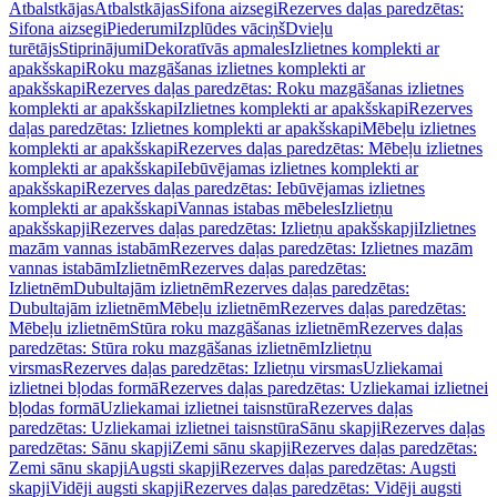
Atbalstkājas
Atbalstkājas
Sifona aizsegi
Rezerves daļas paredzētas:
Sifona aizsegi
Piederumi
Izplūdes vāciņš
Dvieļu
turētājs
Stiprinājumi
Dekoratīvās apmales
Izlietnes komplekti ar
apakšskapi
Roku mazgāšanas izlietnes komplekti ar
apakšskapi
Rezerves daļas paredzētas: Roku mazgāšanas izlietnes
komplekti ar apakšskapi
Izlietnes komplekti ar apakšskapi
Rezerves
daļas paredzētas: Izlietnes komplekti ar apakšskapi
Mēbeļu izlietnes
komplekti ar apakšskapi
Rezerves daļas paredzētas: Mēbeļu izlietnes
komplekti ar apakšskapi
Iebūvējamas izlietnes komplekti ar
apakšskapi
Rezerves daļas paredzētas: Iebūvējamas izlietnes
komplekti ar apakšskapi
Vannas istabas mēbeles
Izlietņu
apakšskapji
Rezerves daļas paredzētas: Izlietņu apakšskapji
Izlietnes
mazām vannas istabām
Rezerves daļas paredzētas: Izlietnes mazām
vannas istabām
Izlietnēm
Rezerves daļas paredzētas:
Izlietnēm
Dubultajām izlietnēm
Rezerves daļas paredzētas:
Dubultajām izlietnēm
Mēbeļu izlietnēm
Rezerves daļas paredzētas:
Mēbeļu izlietnēm
Stūra roku mazgāšanas izlietnēm
Rezerves daļas
paredzētas: Stūra roku mazgāšanas izlietnēm
Izlietņu
virsmas
Rezerves daļas paredzētas: Izlietņu virsmas
Uzliekamai
izlietnei bļodas formā
Rezerves daļas paredzētas: Uzliekamai izlietnei
bļodas formā
Uzliekamai izlietnei taisnstūra
Rezerves daļas
paredzētas: Uzliekamai izlietnei taisnstūra
Sānu skapji
Rezerves daļas
paredzētas: Sānu skapji
Zemi sānu skapji
Rezerves daļas paredzētas:
Zemi sānu skapji
Augsti skapji
Rezerves daļas paredzētas: Augsti
skapji
Vidēji augsti skapji
Rezerves daļas paredzētas: Vidēji augsti