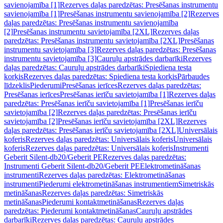
savienojamība [1]
Rezerves daļas paredzētas: Presēšanas instrumentu
savienojamība [1]
Presēšanas instrumentu savienojamība [2]
Rezerves
daļas paredzētas: Presēšanas instrumentu savienojamība
[2]
Presēšanas instrumentu savietojamība [2XL]
Rezerves daļas
paredzētas: Presēšanas instrumentu savietojamība [2XL]
Presēšanas
instrumentu savietojamība [3]
Rezerves daļas paredzētas: Presēšanas
instrumentu savietojamība [3]
Cauruļu apstrādes darbarīki
Rezerves
daļas paredzētas: Cauruļu apstrādes darbarīki
Spiediena testa
korķis
Rezerves daļas paredzētas: Spiediena testa korķis
Pārbaudes
līdzeklis
Piederumi
Presēšanas ierīces
Rezerves daļas paredzētas:
Presēšanas ierīces
Presēšanas ierīču savietojamība [1]
Rezerves daļas
paredzētas: Presēšanas ierīču savietojamība [1]
Presēšanas ierīču
savietojamība [2]
Rezerves daļas paredzētas: Presēšanas ierīču
savietojamība [2]
Presēšanas ierīču savietojamība [2XL]
Rezerves
daļas paredzētas: Presēšanas ierīču savietojamība [2XL]
Universālais
koferis
Rezerves daļas paredzētas: Universālais koferis
Universālais
koferis
Rezerves daļas paredzētas: Universālais koferis
Instrumenti
Geberit Silent-db20/Geberit PE
Rezerves daļas paredzētas:
Instrumenti Geberit Silent-db20/Geberit PE
Elektrometināšanas
instrumenti
Rezerves daļas paredzētas: Elektrometināšanas
instrumenti
Piederumi elektrometināšanas instrumentiem
Simetriskās
metināšanas
Rezerves daļas paredzētas: Simetriskās
metināšanas
Piederumi kontaktmetināšanas
Rezerves daļas
paredzētas: Piederumi kontaktmetināšanas
Cauruļu apstrādes
darbarīki
Rezerves daļas paredzētas: Cauruļu apstrādes