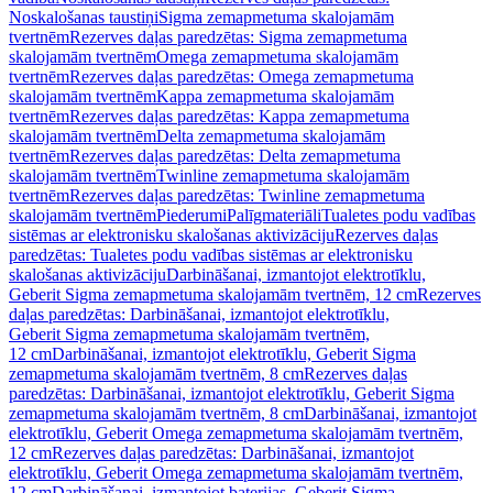
Noskalošanas taustiņi
Sigma zemapmetuma skalojamām
tvertnēm
Rezerves daļas paredzētas: Sigma zemapmetuma
skalojamām tvertnēm
Omega zemapmetuma skalojamām
tvertnēm
Rezerves daļas paredzētas: Omega zemapmetuma
skalojamām tvertnēm
Kappa zemapmetuma skalojamām
tvertnēm
Rezerves daļas paredzētas: Kappa zemapmetuma
skalojamām tvertnēm
Delta zemapmetuma skalojamām
tvertnēm
Rezerves daļas paredzētas: Delta zemapmetuma
skalojamām tvertnēm
Twinline zemapmetuma skalojamām
tvertnēm
Rezerves daļas paredzētas: Twinline zemapmetuma
skalojamām tvertnēm
Piederumi
Palīgmateriāli
Tualetes podu vadības
sistēmas ar elektronisku skalošanas aktivizāciju
Rezerves daļas
paredzētas: Tualetes podu vadības sistēmas ar elektronisku
skalošanas aktivizāciju
Darbināšanai, izmantojot elektrotīklu,
Geberit Sigma zemapmetuma skalojamām tvertnēm, 12 cm
Rezerves
daļas paredzētas: Darbināšanai, izmantojot elektrotīklu,
Geberit Sigma zemapmetuma skalojamām tvertnēm,
12 cm
Darbināšanai, izmantojot elektrotīklu, Geberit Sigma
zemapmetuma skalojamām tvertnēm, 8 cm
Rezerves daļas
paredzētas: Darbināšanai, izmantojot elektrotīklu, Geberit Sigma
zemapmetuma skalojamām tvertnēm, 8 cm
Darbināšanai, izmantojot
elektrotīklu, Geberit Omega zemapmetuma skalojamām tvertnēm,
12 cm
Rezerves daļas paredzētas: Darbināšanai, izmantojot
elektrotīklu, Geberit Omega zemapmetuma skalojamām tvertnēm,
12 cm
Darbināšanai, izmantojot baterijas, Geberit Sigma