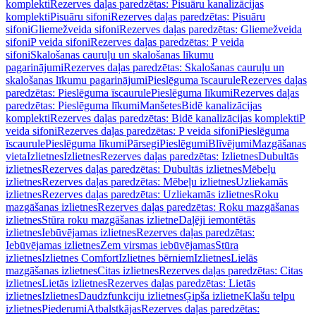
komplekti
Rezerves daļas paredzētas: Pisuāru kanalizācijas
komplekti
Pisuāru sifoni
Rezerves daļas paredzētas: Pisuāru
sifoni
Gliemežveida sifoni
Rezerves daļas paredzētas: Gliemežveida
sifoni
P veida sifoni
Rezerves daļas paredzētas: P veida
sifoni
Skalošanas cauruļu un skalošanas līkumu
pagarinājumi
Rezerves daļas paredzētas: Skalošanas cauruļu un
skalošanas līkumu pagarinājumi
Pieslēguma īscaurule
Rezerves daļas
paredzētas: Pieslēguma īscaurule
Pieslēguma līkumi
Rezerves daļas
paredzētas: Pieslēguma līkumi
Manšetes
Bidē kanalizācijas
komplekti
Rezerves daļas paredzētas: Bidē kanalizācijas komplekti
P
veida sifoni
Rezerves daļas paredzētas: P veida sifoni
Pieslēguma
īscaurule
Pieslēguma līkumi
Pārsegi
Pieslēgumi
Blīvējumi
Mazgāšanas
vieta
Izlietnes
Izlietnes
Rezerves daļas paredzētas: Izlietnes
Dubultās
izlietnes
Rezerves daļas paredzētas: Dubultās izlietnes
Mēbeļu
izlietnes
Rezerves daļas paredzētas: Mēbeļu izlietnes
Uzliekamās
izlietnes
Rezerves daļas paredzētas: Uzliekamās izlietnes
Roku
mazgāšanas izlietnes
Rezerves daļas paredzētas: Roku mazgāšanas
izlietnes
Stūra roku mazgāšanas izlietne
Daļēji iemontētās
izlietnes
Iebūvējamas izlietnes
Rezerves daļas paredzētas:
Iebūvējamas izlietnes
Zem virsmas iebūvējamas
Stūra
izlietnes
Izlietnes Comfort
Izlietnes bērniem
Izlietnes
Lielās
mazgāšanas izlietnes
Citas izlietnes
Rezerves daļas paredzētas: Citas
izlietnes
Lietās izlietnes
Rezerves daļas paredzētas: Lietās
izlietnes
Izlietnes
Daudzfunkciju izlietnes
Ģipša izlietne
Klašu telpu
izlietnes
Piederumi
Atbalstkājas
Rezerves daļas paredzētas: