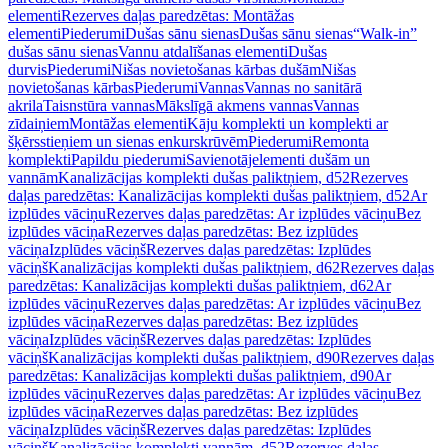
elementi
Rezerves daļas paredzētas: Montāžas
elementi
Piederumi
Dušas sānu sienas
Dušas sānu sienas
“Walk-in”
dušas sānu sienas
Vannu atdalīšanas elementi
Dušas
durvis
Piederumi
Nišas novietošanas kārbas dušām
Nišas
novietošanas kārbas
Piederumi
Vannas
Vannas no sanitārā
akrila
Taisnstūra vannas
Mākslīgā akmens vannas
Vannas
zīdaiņiem
Montāžas elementi
Kāju komplekti un komplekti ar
šķērsstieņiem un sienas enkurskrūvēm
Piederumi
Remonta
komplekti
Papildu piederumi
Savienotājelementi dušām un
vannām
Kanalizācijas komplekti dušas paliktņiem, d52
Rezerves
daļas paredzētas: Kanalizācijas komplekti dušas paliktņiem, d52
Ar
izplūdes vāciņu
Rezerves daļas paredzētas: Ar izplūdes vāciņu
Bez
izplūdes vāciņa
Rezerves daļas paredzētas: Bez izplūdes
vāciņa
Izplūdes vāciņš
Rezerves daļas paredzētas: Izplūdes
vāciņš
Kanalizācijas komplekti dušas paliktņiem, d62
Rezerves daļas
paredzētas: Kanalizācijas komplekti dušas paliktņiem, d62
Ar
izplūdes vāciņu
Rezerves daļas paredzētas: Ar izplūdes vāciņu
Bez
izplūdes vāciņa
Rezerves daļas paredzētas: Bez izplūdes
vāciņa
Izplūdes vāciņš
Rezerves daļas paredzētas: Izplūdes
vāciņš
Kanalizācijas komplekti dušas paliktņiem, d90
Rezerves daļas
paredzētas: Kanalizācijas komplekti dušas paliktņiem, d90
Ar
izplūdes vāciņu
Rezerves daļas paredzētas: Ar izplūdes vāciņu
Bez
izplūdes vāciņa
Rezerves daļas paredzētas: Bez izplūdes
vāciņa
Izplūdes vāciņš
Rezerves daļas paredzētas: Izplūdes
vāciņš
Kanalizācijas komplekti vannām, d52
Rezerves daļas