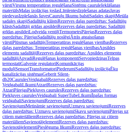
vārsti
Virsmu temperatūras regulēšana
Sistēmu caurule
Ieklāšanas
materiāls
Malas izolācijas joslas
Līmlentes
Izplešanas adatas
Javas
piedevas
Izplešanās šuves
Cauruļu līkumu balsti
Sadales skapji
Metāla
sadales skapji
Sadalītāju klāsts
Rezerves daļas paredzētas: Sadalītāju
klāsts
Sadalītāji grīdas apsildei
Rezerves daļas paredzētas: Sadalītāji
grīdas apsildei
Lodveida ventiļi
Termometrs
Pārejas
Rezerves daļas
paredzētas: Pārejas
Sadalītāju noslēgi
Ātrās atgaisošanas
vārsti
Plūsmas sadalītājs
Temperatūras regulēšanas vienības
Rezerves
daļas paredzētas: Temperatūras regulēšanas vienības
Apsildes
elementu sadalītāji
Rezerves daļas paredzētas: Apsildes elementu
sadalītāji
Apvadi
Regulēšanas komponenti
Servopiedziņas
Telpas
termostati
Galvenie regulatori
Komunikācijas
moduļi
Sensori
Transformatori
Piederumi
Sadalītāju izolācija
Ēku
kanalizācijas sistēmas
Geberit Silent-
db20
Caurules
Veidgabali
Rezerves daļas paredzētas:
Veidgabali
Līkumi
Atzari
Rezerves daļas paredzētas:
Atzari
Pārejas
Piekļuves caurules
Rezerves daļas paredzētas:
Piekļuves caurules
Veidgabali SuperTube
Līkumi
Īpašas formas
veidgabali
Savienojumi
Rezerves daļas paredzētas:
Savienojumi
Metināmie savienojumi
Uzmavu savienojumi
Rezerves
daļas paredzētas: Uzmavu savienojumi
Skavu savienojumi
Pārejas uz
citiem materiāliem
Rezerves daļas paredzētas: Pārejas uz citiem
materiāliem
Savienotājelementi
Rezerves daļas paredzētas:
Savienotājelementi
Pieslēguma līkumi
Rezerves daļas paredzētas: