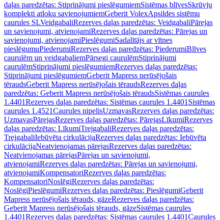
daļas paredzētas: Stiprinājumi pieslēgumiem
Sistēmas blīves
Skrūvju
komplekti atloku savienojumiem
Geberit Volex
Apsildes sistēmu
caurules SL
Veidgabali
Rezerves daļas paredzētas: Veidgabali
Pārejas
un savienojumi, atvienojami
Rezerves daļas paredzētas: Pārejas un
savienojumi, atvienojami
Pieslēgumi
Sadalītājs ar vītnes
pieslēgumu
Piederumi
Rezerves daļas paredzētas: Piederumi
Blīves
caurulēm un veidgabaliem
Pārsegi caurulēm
Stiprinājumi
caurulēm
Stiprinājumi pieslēgumiem
Rezerves daļas paredzētas:
Stiprinājumi pieslēgumiem
Geberit Mapress nerūsējošais
tērauds
Geberit Mapress nerūsējošais tērauds
Rezerves daļas
paredzētas: Geberit Mapress nerūsējošais tērauds
Sistēmas caurules
1.4401
Rezerves daļas paredzētas: Sistēmas caurules 1.4401
Sistēmas
caurules 1.4521
Caurules nipelis
Uzmavas
Rezerves daļas paredzētas:
Uzmavas
Pārejas
Rezerves daļas paredzētas: Pārejas
Līkumi
Rezerves
daļas paredzētas: Līkumi
Trejgabali
Rezerves daļas paredzētas:
Trejgabali
Iebūvēta cirkulācija
Rezerves daļas paredzētas: Iebūvēta
cirkulācija
Neatvienojamas pārejas
Rezerves daļas paredzētas:
Neatvienojamas pārejas
Pārejas un savienojumi,
atvienojami
Rezerves daļas paredzētas: Pārejas un savienojumi,
atvienojami
Kompensatori
Rezerves daļas paredzētas:
Kompensatori
Noslēgi
Rezerves daļas paredzētas:
Noslēgi
Pieslēgumi
Rezerves daļas paredzētas: Pieslēgumi
Geberit
Mapress nerūsējošais tērauds, gāze
Rezerves daļas paredzētas:
Geberit Mapress nerūsējošais tērauds, gāze
Sistēmas caurules
1.4401
Rezerves daļas paredzētas: Sistēmas caurules 1.4401
Caurules