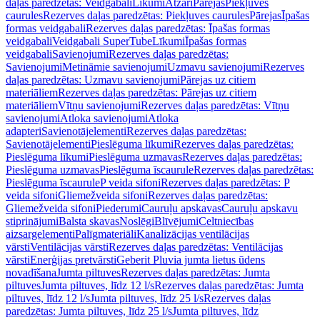
daļas paredzētas: Veidgabali
Līkumi
Atzari
Pārejas
Piekļuves
caurules
Rezerves daļas paredzētas: Piekļuves caurules
Pārejas
Īpašas
formas veidgabali
Rezerves daļas paredzētas: Īpašas formas
veidgabali
Veidgabali SuperTube
Līkumi
Īpašas formas
veidgabali
Savienojumi
Rezerves daļas paredzētas:
Savienojumi
Metināmie savienojumi
Uzmavu savienojumi
Rezerves
daļas paredzētas: Uzmavu savienojumi
Pārejas uz citiem
materiāliem
Rezerves daļas paredzētas: Pārejas uz citiem
materiāliem
Vītņu savienojumi
Rezerves daļas paredzētas: Vītņu
savienojumi
Atloka savienojumi
Atloka
adapteri
Savienotājelementi
Rezerves daļas paredzētas:
Savienotājelementi
Pieslēguma līkumi
Rezerves daļas paredzētas:
Pieslēguma līkumi
Pieslēguma uzmavas
Rezerves daļas paredzētas:
Pieslēguma uzmavas
Pieslēguma īscaurule
Rezerves daļas paredzētas:
Pieslēguma īscaurule
P veida sifoni
Rezerves daļas paredzētas: P
veida sifoni
Gliemežveida sifoni
Rezerves daļas paredzētas:
Gliemežveida sifoni
Piederumi
Cauruļu apskavas
Cauruļu apskavu
stiprinājumi
Balsta skavas
Noslēgi
Blīvējumi
Celtniecības
aizsargelementi
Palīgmateriāli
Kanalizācijas ventilācijas
vārsti
Ventilācijas vārsti
Rezerves daļas paredzētas: Ventilācijas
vārsti
Enerģijas pretvārsti
Geberit Pluvia jumta lietus ūdens
novadīšana
Jumta piltuves
Rezerves daļas paredzētas: Jumta
piltuves
Jumta piltuves, līdz 12 l/s
Rezerves daļas paredzētas: Jumta
piltuves, līdz 12 l/s
Jumta piltuves, līdz 25 l/s
Rezerves daļas
paredzētas: Jumta piltuves, līdz 25 l/s
Jumta piltuves, līdz