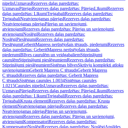
nipelis
Uzmavas
Rezerves daļas paredzētas:
Uzmavas
Pārejas
Rezerves daļas paredzētas: Pārejas
Līkumi
Rezerves
daļas paredzētas: Līkumi
Trejgabali
Rezerves daļas paredzētas:
Trejgabali
Neatvienojamas pārejas
Rezerves daļas paredzētas:
Neatvienojamas pārejas
Pārejas un savienojumi,
atvienojami
Rezerves daļas paredzētas: Pārejas un savienojumi,
atvienojami
Noslēgi
Rezerves daļas paredzētas:
Noslēgi
Pieslēgumi
Rezerves daļas paredzētas:
Pieslēgumi
GeberitMapress nerūsējošais tērauds, piederumi
Rezerves
daļas paredzētas: GeberitMapress nerūsējošais tērauds,
piederumi
Blīves caurulēm un veidgabaliem
Stiprinājumi
caurulēm
Stiprinājumi pieslēgumiem
Rezerves daļas paredzētas:
Stiprinājumi pieslēgumiem
Sistēmas blīves
Skrūvju komplekti atloku
savienojumiem
Geberit Mapress C tērauds
Geberit Mapress
C tērauds
Rezerves daļas paredzētas: Geberit Mapress
C tērauds
Sistēmas caurules 1.0034
Sistēmas caurules
1.0215
Caurules nipelis
Uzmavas
Rezerves daļas paredzētas:
Uzmavas
Pārejas
Rezerves daļas paredzētas: Pārejas
Līkumi
Rezerves
daļas paredzētas: Līkumi
Trejgabali
Rezerves daļas paredzētas:
Trejgabali
Krusta elementi
Rezerves daļas paredzētas: Krusta
elementi
Neatvienojamas pārejas
Rezerves daļas paredzētas:
Neatvienojamas pārejas
Pārejas un savienojumi,
atvienojami
Rezerves daļas paredzētas: Pārejas un savienojumi,
atvienojami
Kompensatori
Rezerves daļas paredzētas:
Kompensatori
Noslēgi
Rezerves daļas paredzētas: Noslēgi
Apsildes