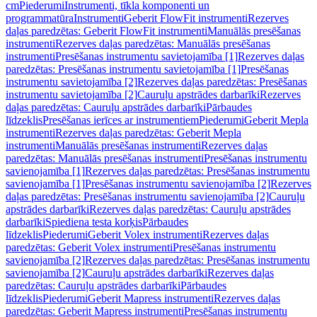
cm
Piederumi
Instrumenti, tīkla komponenti un
programmatūra
Instrumenti
Geberit FlowFit instrumenti
Rezerves
daļas paredzētas: Geberit FlowFit instrumenti
Manuālās presēšanas
instrumenti
Rezerves daļas paredzētas: Manuālās presēšanas
instrumenti
Presēšanas instrumentu savietojamība [1]
Rezerves daļas
paredzētas: Presēšanas instrumentu savietojamība [1]
Presēšanas
instrumentu savietojamība [2]
Rezerves daļas paredzētas: Presēšanas
instrumentu savietojamība [2]
Cauruļu apstrādes darbarīki
Rezerves
daļas paredzētas: Cauruļu apstrādes darbarīki
Pārbaudes
līdzeklis
Presēšanas ierīces ar instrumentiem
Piederumi
Geberit Mepla
instrumenti
Rezerves daļas paredzētas: Geberit Mepla
instrumenti
Manuālās presēšanas instrumenti
Rezerves daļas
paredzētas: Manuālās presēšanas instrumenti
Presēšanas instrumentu
savienojamība [1]
Rezerves daļas paredzētas: Presēšanas instrumentu
savienojamība [1]
Presēšanas instrumentu savienojamība [2]
Rezerves
daļas paredzētas: Presēšanas instrumentu savienojamība [2]
Cauruļu
apstrādes darbarīki
Rezerves daļas paredzētas: Cauruļu apstrādes
darbarīki
Spiediena testa korķis
Pārbaudes
līdzeklis
Piederumi
Geberit Volex instrumenti
Rezerves daļas
paredzētas: Geberit Volex instrumenti
Presēšanas instrumentu
savienojamība [2]
Rezerves daļas paredzētas: Presēšanas instrumentu
savienojamība [2]
Cauruļu apstrādes darbarīki
Rezerves daļas
paredzētas: Cauruļu apstrādes darbarīki
Pārbaudes
līdzeklis
Piederumi
Geberit Mapress instrumenti
Rezerves daļas
paredzētas: Geberit Mapress instrumenti
Presēšanas instrumentu