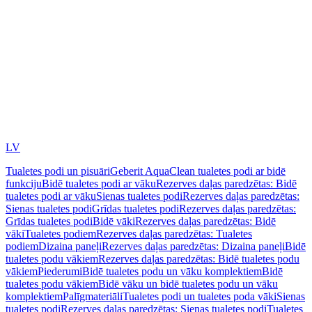
LV
Tualetes podi un pisuāri
Geberit AquaClean tualetes podi ar bidē
funkciju
Bidē tualetes podi ar vāku
Rezerves daļas paredzētas: Bidē
tualetes podi ar vāku
Sienas tualetes podi
Rezerves daļas paredzētas:
Sienas tualetes podi
Grīdas tualetes podi
Rezerves daļas paredzētas:
Grīdas tualetes podi
Bidē vāki
Rezerves daļas paredzētas: Bidē
vāki
Tualetes podiem
Rezerves daļas paredzētas: Tualetes
podiem
Dizaina paneļi
Rezerves daļas paredzētas: Dizaina paneļi
Bidē
tualetes podu vākiem
Rezerves daļas paredzētas: Bidē tualetes podu
vākiem
Piederumi
Bidē tualetes podu un vāku komplektiem
Bidē
tualetes podu vākiem
Bidē vāku un bidē tualetes podu un vāku
komplektiem
Palīgmateriāli
Tualetes podi un tualetes poda vāki
Sienas
tualetes podi
Rezerves daļas paredzētas: Sienas tualetes podi
Tualetes