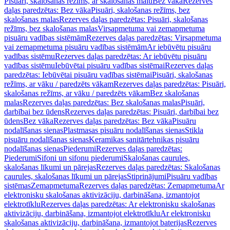
Pisuāri, skalošanas režīms, ar skalošanas malu
Bez vāka
Rezerves
daļas paredzētas: Bez vāka
Pisuāri, skalošanas režīms, bez
skalošanas malas
Rezerves daļas paredzētas: Pisuāri, skalošanas
režīms, bez skalošanas malas
Virsapmetuma vai zemapmetuma
pisuāru vadības sistēmām
Rezerves daļas paredzētas: Virsapmetuma
vai zemapmetuma pisuāru vadības sistēmām
Ar iebūvētu pisuāru
vadības sistēmu
Rezerves daļas paredzētas: Ar iebūvētu pisuāru
vadības sistēmu
Iebūvētai pisuāru vadības sistēmai
Rezerves daļas
paredzētas: Iebūvētai pisuāru vadības sistēmai
Pisuāri, skalošanas
režīms, ar vāku / paredzēts vākam
Rezerves daļas paredzētas: Pisuāri,
skalošanas režīms, ar vāku / paredzēts vākam
Bez skalošanas
malas
Rezerves daļas paredzētas: Bez skalošanas malas
Pisuāri,
darbībai bez ūdens
Rezerves daļas paredzētas: Pisuāri, darbībai bez
ūdens
Bez vāka
Rezerves daļas paredzētas: Bez vāka
Pisuāru
nodalīšanas sienas
Plastmasas pisuāru nodalīšanas sienas
Stikla
pisuāru nodalīšanas sienas
Keramikas sanitārtehnikas pisuāru
nodalīšanas sienas
Piederumi
Rezerves daļas paredzētas:
Piederumi
Sifoni un sifonu piederumi
Skalošanas caurules,
skalošanas līkumi un pārejas
Rezerves daļas paredzētas: Skalošanas
caurules, skalošanas līkumi un pārejas
Stiprinājumi
Pisuāru vadības
sistēmas
Zemapmetuma
Rezerves daļas paredzētas: Zemapmetuma
Ar
elektronisku skalošanas aktivizāciju, darbināšana, izmantojot
elektrotīklu
Rezerves daļas paredzētas: Ar elektronisku skalošanas
aktivizāciju, darbināšana, izmantojot elektrotīklu
Ar elektronisku
skalošanas aktivizāciju, darbināšana, izmantojot baterijas
Rezerves