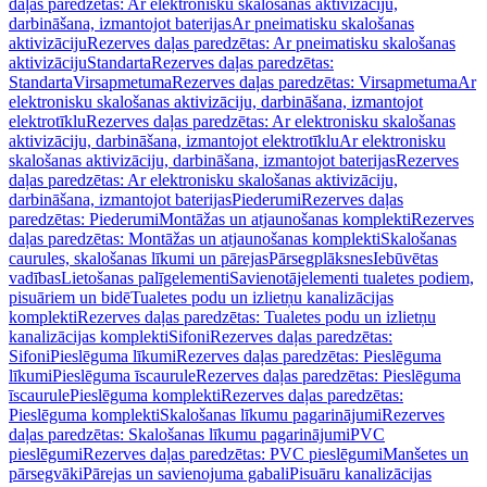
daļas paredzētas: Ar elektronisku skalošanas aktivizāciju,
darbināšana, izmantojot baterijas
Ar pneimatisku skalošanas
aktivizāciju
Rezerves daļas paredzētas: Ar pneimatisku skalošanas
aktivizāciju
Standarta
Rezerves daļas paredzētas:
Standarta
Virsapmetuma
Rezerves daļas paredzētas: Virsapmetuma
Ar
elektronisku skalošanas aktivizāciju, darbināšana, izmantojot
elektrotīklu
Rezerves daļas paredzētas: Ar elektronisku skalošanas
aktivizāciju, darbināšana, izmantojot elektrotīklu
Ar elektronisku
skalošanas aktivizāciju, darbināšana, izmantojot baterijas
Rezerves
daļas paredzētas: Ar elektronisku skalošanas aktivizāciju,
darbināšana, izmantojot baterijas
Piederumi
Rezerves daļas
paredzētas: Piederumi
Montāžas un atjaunošanas komplekti
Rezerves
daļas paredzētas: Montāžas un atjaunošanas komplekti
Skalošanas
caurules, skalošanas līkumi un pārejas
Pārsegplāksnes
Iebūvētas
vadības
Lietošanas palīgelementi
Savienotājelementi tualetes podiem,
pisuāriem un bidē
Tualetes podu un izlietņu kanalizācijas
komplekti
Rezerves daļas paredzētas: Tualetes podu un izlietņu
kanalizācijas komplekti
Sifoni
Rezerves daļas paredzētas:
Sifoni
Pieslēguma līkumi
Rezerves daļas paredzētas: Pieslēguma
līkumi
Pieslēguma īscaurule
Rezerves daļas paredzētas: Pieslēguma
īscaurule
Pieslēguma komplekti
Rezerves daļas paredzētas:
Pieslēguma komplekti
Skalošanas līkumu pagarinājumi
Rezerves
daļas paredzētas: Skalošanas līkumu pagarinājumi
PVC
pieslēgumi
Rezerves daļas paredzētas: PVC pieslēgumi
Manšetes un
pārsegvāki
Pārejas un savienojuma gabali
Pisuāru kanalizācijas