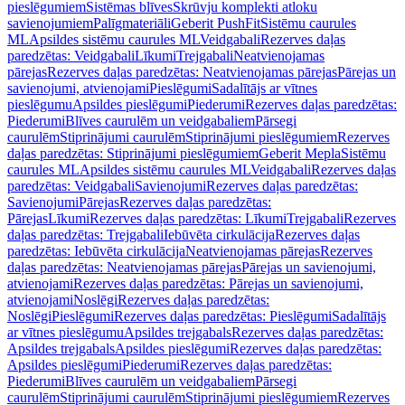
pieslēgumiem
Sistēmas blīves
Skrūvju komplekti atloku
savienojumiem
Palīgmateriāli
Geberit PushFit
Sistēmu caurules
ML
Apsildes sistēmu caurules ML
Veidgabali
Rezerves daļas
paredzētas: Veidgabali
Līkumi
Trejgabali
Neatvienojamas
pārejas
Rezerves daļas paredzētas: Neatvienojamas pārejas
Pārejas un
savienojumi, atvienojami
Pieslēgumi
Sadalītājs ar vītnes
pieslēgumu
Apsildes pieslēgumi
Piederumi
Rezerves daļas paredzētas:
Piederumi
Blīves caurulēm un veidgabaliem
Pārsegi
caurulēm
Stiprinājumi caurulēm
Stiprinājumi pieslēgumiem
Rezerves
daļas paredzētas: Stiprinājumi pieslēgumiem
Geberit Mepla
Sistēmu
caurules ML
Apsildes sistēmu caurules ML
Veidgabali
Rezerves daļas
paredzētas: Veidgabali
Savienojumi
Rezerves daļas paredzētas:
Savienojumi
Pārejas
Rezerves daļas paredzētas:
Pārejas
Līkumi
Rezerves daļas paredzētas: Līkumi
Trejgabali
Rezerves
daļas paredzētas: Trejgabali
Iebūvēta cirkulācija
Rezerves daļas
paredzētas: Iebūvēta cirkulācija
Neatvienojamas pārejas
Rezerves
daļas paredzētas: Neatvienojamas pārejas
Pārejas un savienojumi,
atvienojami
Rezerves daļas paredzētas: Pārejas un savienojumi,
atvienojami
Noslēgi
Rezerves daļas paredzētas:
Noslēgi
Pieslēgumi
Rezerves daļas paredzētas: Pieslēgumi
Sadalītājs
ar vītnes pieslēgumu
Apsildes trejgabals
Rezerves daļas paredzētas:
Apsildes trejgabals
Apsildes pieslēgumi
Rezerves daļas paredzētas:
Apsildes pieslēgumi
Piederumi
Rezerves daļas paredzētas:
Piederumi
Blīves caurulēm un veidgabaliem
Pārsegi
caurulēm
Stiprinājumi caurulēm
Stiprinājumi pieslēgumiem
Rezerves