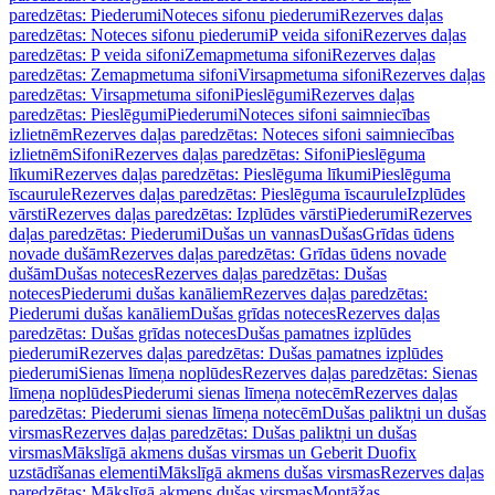
paredzētas: Piederumi
Noteces sifonu piederumi
Rezerves daļas
paredzētas: Noteces sifonu piederumi
P veida sifoni
Rezerves daļas
paredzētas: P veida sifoni
Zemapmetuma sifoni
Rezerves daļas
paredzētas: Zemapmetuma sifoni
Virsapmetuma sifoni
Rezerves daļas
paredzētas: Virsapmetuma sifoni
Pieslēgumi
Rezerves daļas
paredzētas: Pieslēgumi
Piederumi
Noteces sifoni saimniecības
izlietnēm
Rezerves daļas paredzētas: Noteces sifoni saimniecības
izlietnēm
Sifoni
Rezerves daļas paredzētas: Sifoni
Pieslēguma
līkumi
Rezerves daļas paredzētas: Pieslēguma līkumi
Pieslēguma
īscaurule
Rezerves daļas paredzētas: Pieslēguma īscaurule
Izplūdes
vārsti
Rezerves daļas paredzētas: Izplūdes vārsti
Piederumi
Rezerves
daļas paredzētas: Piederumi
Dušas un vannas
Dušas
Grīdas ūdens
novade dušām
Rezerves daļas paredzētas: Grīdas ūdens novade
dušām
Dušas noteces
Rezerves daļas paredzētas: Dušas
noteces
Piederumi dušas kanāliem
Rezerves daļas paredzētas:
Piederumi dušas kanāliem
Dušas grīdas noteces
Rezerves daļas
paredzētas: Dušas grīdas noteces
Dušas pamatnes izplūdes
piederumi
Rezerves daļas paredzētas: Dušas pamatnes izplūdes
piederumi
Sienas līmeņa noplūdes
Rezerves daļas paredzētas: Sienas
līmeņa noplūdes
Piederumi sienas līmeņa notecēm
Rezerves daļas
paredzētas: Piederumi sienas līmeņa notecēm
Dušas paliktņi un dušas
virsmas
Rezerves daļas paredzētas: Dušas paliktņi un dušas
virsmas
Mākslīgā akmens dušas virsmas un Geberit Duofix
uzstādīšanas elementi
Mākslīgā akmens dušas virsmas
Rezerves daļas
paredzētas: Mākslīgā akmens dušas virsmas
Montāžas