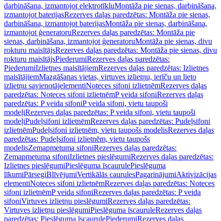
darbināšana, izmantojot elektrotīklu
Montāža pie sienas, darbināšana,
izmantojot baterijas
Rezerves daļas paredzētas: Montāža pie sienas,
darbināšana, izmantojot baterijas
Montāža pie sienas, darbināšana,
izmantojot ģeneratoru
Rezerves daļas paredzētas: Montāža pie
sienas, darbināšana, izmantojot ģeneratoru
Montāža pie sienas, divu
rokturu maisītājs
Rezerves daļas paredzētas: Montāža pie sienas, divu
rokturu maisītājs
Piederumi
Rezerves daļas paredzētas:
Piederumi
Izlietnes maisītājiem
Rezerves daļas paredzētas: Izlietnes
maisītājiem
Mazgāšanas vietas, virtuves izlietņu, ierīču un lieto
izlietņu savienotājelementi
Noteces sifoni izlietnēm
Rezerves daļas
paredzētas: Noteces sifoni izlietnēm
P veida sifoni
Rezerves daļas
paredzētas: P veida sifoni
P veida sifoni, vietu taupoši
modeļi
Rezerves daļas paredzētas: P veida sifoni, vietu taupoši
modeļi
Pudeļsifoni izlietnēm
Rezerves daļas paredzētas: Pudeļsifoni
izlietnēm
Pudeļsifoni izlietnēm, vietu taupošs modelis
Rezerves daļas
paredzētas: Pudeļsifoni izlietnēm, vietu taupošs
modelis
Zemapmetuma sifoni
Rezerves daļas paredzētas:
Zemapmetuma sifoni
Izlietnes pieslēgumi
Rezerves daļas paredzētas:
Izlietnes pieslēgumi
Pieslēguma īscaurule
Pieslēguma
līkumi
Pārsegi
Blīvējumi
Vertikālās caurules
Pagarinājumi
Aktivizācijas
elementi
Noteces sifoni izlietnēm
Rezerves daļas paredzētas: Noteces
sifoni izlietnēm
P veida sifoni
Rezerves daļas paredzētas: P veida
sifoni
Virtuves izlietņu pieslēgumi
Rezerves daļas paredzētas:
Virtuves izlietņu pieslēgumi
Pieslēguma īscaurule
Rezerves daļas
paredzētas: Pieslēguma īscaurule
Piederumi
Rezerves daļas