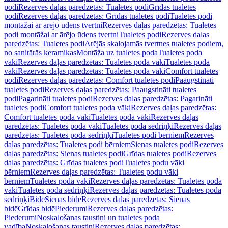
podi
Rezerves daļas paredzētas: Tualetes podi
Grīdas tualetes
podi
Rezerves daļas paredzētas: Grīdas tualetes podi
Tualetes podi
montāžai ar ārējo ūdens tvertni
Rezerves daļas paredzētas: Tualetes
podi montāžai ar ārējo ūdens tvertni
Tualetes podi
Rezerves daļas
paredzētas: Tualetes podi
Ārējās skalojamās tvertnes tualetes podiem,
no sanitārās keramikas
Montāža uz tualetes poda
Tualetes poda
vāki
Rezerves daļas paredzētas: Tualetes poda vāki
Tualetes poda
vāki
Rezerves daļas paredzētas: Tualetes poda vāki
Comfort tualetes
podi
Rezerves daļas paredzētas: Comfort tualetes podi
Paaugstināti
tualetes podi
Rezerves daļas paredzētas: Paaugstināti tualetes
podi
Pagarināti tualetes podi
Rezerves daļas paredzētas: Pagarināti
tualetes podi
Comfort tualetes poda vāki
Rezerves daļas paredzētas:
Comfort tualetes poda vāki
Tualetes poda vāki
Rezerves daļas
paredzētas: Tualetes poda vāki
Tualetes poda sēdriņķi
Rezerves daļas
paredzētas: Tualetes poda sēdriņķi
Tualetes podi bērniem
Rezerves
daļas paredzētas: Tualetes podi bērniem
Sienas tualetes podi
Rezerves
daļas paredzētas: Sienas tualetes podi
Grīdas tualetes podi
Rezerves
daļas paredzētas: Grīdas tualetes podi
Tualetes podu vāki
bērniem
Rezerves daļas paredzētas: Tualetes podu vāki
bērniem
Tualetes poda vāki
Rezerves daļas paredzētas: Tualetes poda
vāki
Tualetes poda sēdriņķi
Rezerves daļas paredzētas: Tualetes poda
sēdriņķi
Bidē
Sienas bidē
Rezerves daļas paredzētas: Sienas
bidē
Grīdas bidē
Piederumi
Rezerves daļas paredzētas:
Piederumi
Noskalošanas taustiņi un tualetes poda
vadība
Noskalošanas taustiņi
Rezerves daļas paredzētas: