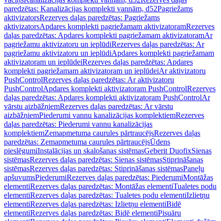
paredzētas: Kanalizācijas komplekti vannām, d52
Pagriežams
aktivizators
Rezerves daļas paredzētas: Pagriežams
aktivizators
Apdares komplekti pagriežamam aktivizatoram
Rezerves
daļas paredzētas: Apdares komplekti pagriežamam aktivizatoram
Ar
pagriežamu aktivizatoru un ieplūdi
Rezerves daļas paredzētas: Ar
pagriežamu aktivizatoru un ieplūdi
Apdares komplekti pagriežamam
aktivizatoram un ieplūdei
Rezerves daļas paredzētas: Apdares
komplekti pagriežamam aktivizatoram un ieplūdei
Ar aktivizatoru
PushControl
Rezerves daļas paredzētas: Ar aktivizatoru
PushControl
Apdares komplekti aktivizatoram PushControl
Rezerves
daļas paredzētas: Apdares komplekti aktivizatoram PushControl
Ar
vārstu aizbāžņiem
Rezerves daļas paredzētas: Ar vārstu
aizbāžņiem
Piederumi vannu kanalizācijas komplektiem
Rezerves
daļas paredzētas: Piederumi vannu kanalizācijas
komplektiem
Zemapmetuma caurules pārtraucējs
Rezerves daļas
paredzētas: Zemapmetuma caurules pārtraucējs
Ūdens
pieslēgumi
Instalācijas un skalošanas sistēmas
Geberit Duofix
Sienas
sistēmas
Rezerves daļas paredzētas: Sienas sistēmas
Stiprināšanas
sistēmas
Rezerves daļas paredzētas: Stiprināšanas sistēmas
Paneļu
apšuvums
Piederumi
Rezerves daļas paredzētas: Piederumi
Montāžas
elementi
Rezerves daļas paredzētas: Montāžas elementi
Tualetes podu
elementi
Rezerves daļas paredzētas: Tualetes podu elementi
Izlietņu
elementi
Rezerves daļas paredzētas: Izlietņu elementi
Bidē
elementi
Rezerves daļas paredzētas: Bidē elementi
Pisuāru