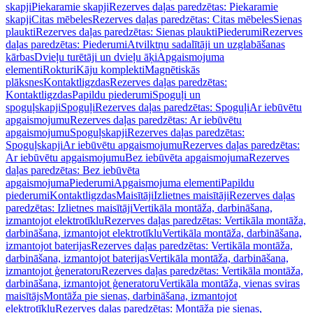
skapji
Piekaramie skapji
Rezerves daļas paredzētas: Piekaramie
skapji
Citas mēbeles
Rezerves daļas paredzētas: Citas mēbeles
Sienas
plaukti
Rezerves daļas paredzētas: Sienas plaukti
Piederumi
Rezerves
daļas paredzētas: Piederumi
Atvilktņu sadalītāji un uzglabāšanas
kārbas
Dvieļu turētāji un dvieļu āķi
Apgaismojuma
elementi
Rokturi
Kāju komplekti
Magnētiskās
plāksnes
Kontaktligzdas
Rezerves daļas paredzētas:
Kontaktligzdas
Papildu piederumi
Spoguļi un
spoguļskapji
Spoguļi
Rezerves daļas paredzētas: Spoguļi
Ar iebūvētu
apgaismojumu
Rezerves daļas paredzētas: Ar iebūvētu
apgaismojumu
Spoguļskapji
Rezerves daļas paredzētas:
Spoguļskapji
Ar iebūvētu apgaismojumu
Rezerves daļas paredzētas:
Ar iebūvētu apgaismojumu
Bez iebūvēta apgaismojuma
Rezerves
daļas paredzētas: Bez iebūvēta
apgaismojuma
Piederumi
Apgaismojuma elementi
Papildu
piederumi
Kontaktligzdas
Maisītāji
Izlietnes maisītāji
Rezerves daļas
paredzētas: Izlietnes maisītāji
Vertikāla montāža, darbināšana,
izmantojot elektrotīklu
Rezerves daļas paredzētas: Vertikāla montāža,
darbināšana, izmantojot elektrotīklu
Vertikāla montāža, darbināšana,
izmantojot baterijas
Rezerves daļas paredzētas: Vertikāla montāža,
darbināšana, izmantojot baterijas
Vertikāla montāža, darbināšana,
izmantojot ģeneratoru
Rezerves daļas paredzētas: Vertikāla montāža,
darbināšana, izmantojot ģeneratoru
Vertikāla montāža, vienas sviras
maisītājs
Montāža pie sienas, darbināšana, izmantojot
elektrotīklu
Rezerves daļas paredzētas: Montāža pie sienas,