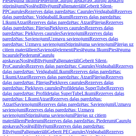
Pieslēguma līkumi
Piederumi
Cauruļu apskavas
Cauruļu apskavu
stiprinājumi
Noslēgi
Blīvējumi
Palīgmateriāli
Geberit Silent-
PP
Caurules
Rezerves daļas paredzētas: Caurules
Veidgabali
Rezerves
daļas paredzētas: Veidgabali
Līkumi
Rezerves daļas paredzētas:
Līkumi
Atzari
Rezerves daļas paredzētas: Atzari
Pārejas
Rezerves
daļas paredzētas: Pārejas
Piekļuves caurules
Rezerves daļas
paredzētas: Piekļuves caurules
Savienojumi
Rezerves daļas
paredzētas: Savienojumi
Uzmavu savienojumi
Rezerves daļas
paredzētas: Uzmavu savienojumi
Stiprinājuma savienojumi
Pārejas uz
citiem materiāliem
Savienotājelementi
Pieslēguma līkumi
Pieslēguma
īscaurule
Piederumi
Cauruļu
apskavas
Noslēgi
Blīvējumi
Palīgmateriāli
Geberit Silent-
Pro
Caurules
Rezerves daļas paredzētas: Caurules
Veidgabali
Rezerves
daļas paredzētas: Veidgabali
Līkumi
Rezerves daļas paredzētas:
Līkumi
Atzari
Rezerves daļas paredzētas: Atzari
Pārejas
Rezerves
daļas paredzētas: Pārejas
Piekļuves caurules
Rezerves daļas
paredzētas: Piekļuves caurules
Profildetaļas SuperTube
Rezerves
daļas paredzētas: Profildetaļas SuperTube
Līkumi
Rezerves daļas
paredzētas: Līkumi
Atzari
Rezerves daļas paredzētas:
Atzari
Savienojumi
Rezerves daļas paredzētas: Savienojumi
Uzmavu
savienojumi
Rezerves daļas paredzētas: Uzmavu
savienojumi
Stiprinājuma savienojumi
Pārejas uz citiem
materiāliem
Piederumi
Rezerves daļas paredzētas: Piederumi
Cauruļu
apskavas
Noslēgi
Blīvējumi
Rezerves daļas paredzētas:
Blīvējumi
Palīgmateriāli
Geberit PE
Caurules
Veidgabali
Rezerves