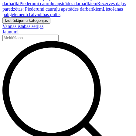
darbarīki
Piederumi cauruļu apstrādes darbarīkiem
Rezerves daļas
paredzētas: Piederumi cauruļu apstrādes darbarīkiem
Lietošanas
palīgelementi
Tālvadības pultis
Izstrādājumu kategorijas
Vannas istabas sērijas
Jaunumi