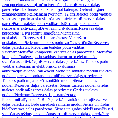
zemapmetuma skalojamām tvertnēm, 12 cm
Rezerves daļas
paredzētas: Darbināšanai, izmantojot baterijas, Geberit Sigma
zemapmetuma skalojamām tvertnēm, 12 cm
Tualetes podu vadības
sistēmas ar pneimatisku skalošanas aktivizāciju
Rezerves daļas
paredzētas: Tualetes podu vadības sistēmas ar pneimatisku
skalošanas aktivizāciju
Divu režīmu skalošanai
Rezerves daļas
paredzētas: Divu režīmu skalošanai
Vienrežīma
noskalošanai
Rezerves daļas paredzētas: Vienrežīma
noskalošanai
Piederumi tualetes podu vadības sistēmām
Rezerves
daļas paredzētas: Piederumi tualetes podu vadības
sistēmām
Montāžas komplekti
Rezerves daļas paredzētas: Montāžas
komplekti
Tualetes podu vadības sistēmām ar elektronisku
skalošanas aktivizāciju
Rezerves daļas paredzētas: Tualetes podu
vadības sistēmām ar elektronisku skalošanas
aktivizāciju
Savienojumi
Geberit Monolith sanitārie moduļi
Tualetes
podiem paredzēti sanitārie moduļi
Rezerves daļas paredzētas:
Tualetes podiem paredzēti sanitārie moduļi
Sienas tualetes
podiem
Rezerves daļas paredzētas: Sienas tualetes podiem
Grīdas
tualetes podiem
Rezerves daļas paredzētas: Grīdas tualetes
podiem
Piederumi
Rezerves daļas paredzētas:
Piederumi
Palīgmateriāli
Bidē paredzēti sanitārie moduļi
Rezerves
daļas paredzētas: Bidē paredzēti sanitārie moduļi
Sienas un grīdas
bidē
Rezerves daļas paredzētas: Sienas un grīdas bidē
Pisuārs
Pisuāri,
skalošanas režīms, ar skalošanas malu
Rezerves daļas paredzētas: