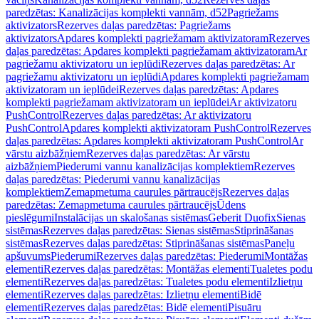
paredzētas: Kanalizācijas komplekti vannām, d52
Pagriežams
aktivizators
Rezerves daļas paredzētas: Pagriežams
aktivizators
Apdares komplekti pagriežamam aktivizatoram
Rezerves
daļas paredzētas: Apdares komplekti pagriežamam aktivizatoram
Ar
pagriežamu aktivizatoru un ieplūdi
Rezerves daļas paredzētas: Ar
pagriežamu aktivizatoru un ieplūdi
Apdares komplekti pagriežamam
aktivizatoram un ieplūdei
Rezerves daļas paredzētas: Apdares
komplekti pagriežamam aktivizatoram un ieplūdei
Ar aktivizatoru
PushControl
Rezerves daļas paredzētas: Ar aktivizatoru
PushControl
Apdares komplekti aktivizatoram PushControl
Rezerves
daļas paredzētas: Apdares komplekti aktivizatoram PushControl
Ar
vārstu aizbāžņiem
Rezerves daļas paredzētas: Ar vārstu
aizbāžņiem
Piederumi vannu kanalizācijas komplektiem
Rezerves
daļas paredzētas: Piederumi vannu kanalizācijas
komplektiem
Zemapmetuma caurules pārtraucējs
Rezerves daļas
paredzētas: Zemapmetuma caurules pārtraucējs
Ūdens
pieslēgumi
Instalācijas un skalošanas sistēmas
Geberit Duofix
Sienas
sistēmas
Rezerves daļas paredzētas: Sienas sistēmas
Stiprināšanas
sistēmas
Rezerves daļas paredzētas: Stiprināšanas sistēmas
Paneļu
apšuvums
Piederumi
Rezerves daļas paredzētas: Piederumi
Montāžas
elementi
Rezerves daļas paredzētas: Montāžas elementi
Tualetes podu
elementi
Rezerves daļas paredzētas: Tualetes podu elementi
Izlietņu
elementi
Rezerves daļas paredzētas: Izlietņu elementi
Bidē
elementi
Rezerves daļas paredzētas: Bidē elementi
Pisuāru