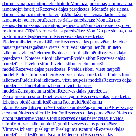
darbināšana, izmantojot elektrotīklu
Montāža pie sienas, darbināšana,
izmantojot baterijas
Rezerves daļas paredzētas: Montāža pie sienas,
darbināšana, izmantojot baterijas
Montāža pie sienas, darbināšana,
izmantojot ģeneratoru
Rezerves daļas paredzētas: Montāža pie
sienas, darbināšana, izmantojot ģeneratoru
Montāža pie sienas, divu
rokturu maisītājs
Rezerves daļas paredzētas: Montāža pie sienas, divu
rokturu maisītājs
Piederumi
Rezerves daļas paredzētas:
Piederumi
Izlietnes maisītājiem
Rezerves daļas paredzētas: Izlietnes
maisītājiem
Mazgāšanas vietas, virtuves izlietņu, ierīču un lieto
izlietņu savienotājelementi
Noteces sifoni izlietnēm
Rezerves daļas
paredzētas: Noteces sifoni izlietnēm
P veida sifoni
Rezerves daļas
paredzētas: P veida sifoni
P veida sifoni, vietu taupoši
modeļi
Rezerves daļas paredzētas: P veida sifoni, vietu taupoši
modeļi
Pudeļsifoni izlietnēm
Rezerves daļas paredzētas: Pudeļsifoni
izlietnēm
Pudeļsifoni izlietnēm, vietu taupošs modelis
Rezerves daļas
paredzētas: Pudeļsifoni izlietnēm, vietu taupošs
modelis
Zemapmetuma sifoni
Rezerves daļas paredzētas:
Zemapmetuma sifoni
Izlietnes pieslēgumi
Rezerves daļas paredzētas:
Izlietnes pieslēgumi
Pieslēguma īscaurule
Pieslēguma
līkumi
Pārsegi
Blīvējumi
Vertikālās caurules
Pagarinājumi
Aktivizācijas
elementi
Noteces sifoni izlietnēm
Rezerves daļas paredzētas: Noteces
sifoni izlietnēm
P veida sifoni
Rezerves daļas paredzētas: P veida
sifoni
Virtuves izlietņu pieslēgumi
Rezerves daļas paredzētas:
Virtuves izlietņu pieslēgumi
Pieslēguma īscaurule
Rezerves daļas
paredzētas: Pieslēguma īscaurule
Piederumi
Rezerves daļas