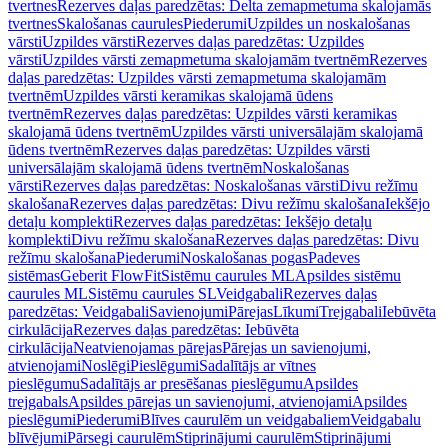
tvertnes
Rezerves daļas paredzētas: Delta zemapmetuma skalojamās
tvertnes
Skalošanas caurules
Piederumi
Uzpildes un noskalošanas
vārsti
Uzpildes vārsti
Rezerves daļas paredzētas: Uzpildes
vārsti
Uzpildes vārsti zemapmetuma skalojamām tvertnēm
Rezerves
daļas paredzētas: Uzpildes vārsti zemapmetuma skalojamām
tvertnēm
Uzpildes vārsti keramikas skalojamā ūdens
tvertnēm
Rezerves daļas paredzētas: Uzpildes vārsti keramikas
skalojamā ūdens tvertnēm
Uzpildes vārsti universālajām skalojamā
ūdens tvertnēm
Rezerves daļas paredzētas: Uzpildes vārsti
universālajām skalojamā ūdens tvertnēm
Noskalošanas
vārsti
Rezerves daļas paredzētas: Noskalošanas vārsti
Divu režīmu
skalošana
Rezerves daļas paredzētas: Divu režīmu skalošana
Iekšējo
detaļu komplekti
Rezerves daļas paredzētas: Iekšējo detaļu
komplekti
Divu režīmu skalošana
Rezerves daļas paredzētas: Divu
režīmu skalošana
Piederumi
Noskalošanas pogas
Padeves
sistēmas
Geberit FlowFit
Sistēmu caurules ML
Apsildes sistēmu
caurules ML
Sistēmu caurules SL
Veidgabali
Rezerves daļas
paredzētas: Veidgabali
Savienojumi
Pārejas
Līkumi
Trejgabali
Iebūvēta
cirkulācija
Rezerves daļas paredzētas: Iebūvēta
cirkulācija
Neatvienojamas pārejas
Pārejas un savienojumi,
atvienojami
Noslēgi
Pieslēgumi
Sadalītājs ar vītnes
pieslēgumu
Sadalītājs ar presēšanas pieslēgumu
Apsildes
trejgabals
Apsildes pārejas un savienojumi, atvienojami
Apsildes
pieslēgumi
Piederumi
Blīves caurulēm un veidgabaliem
Veidgabalu
blīvējumi
Pārsegi caurulēm
Stiprinājumi caurulēm
Stiprinājumi