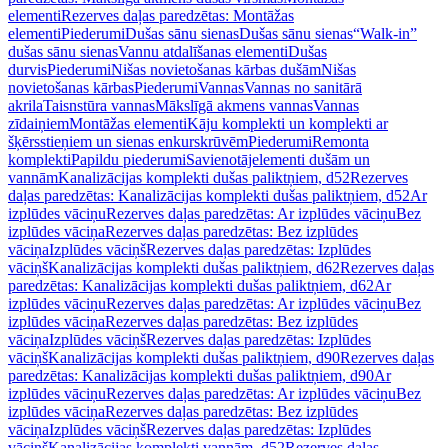
elementi
Rezerves daļas paredzētas: Montāžas
elementi
Piederumi
Dušas sānu sienas
Dušas sānu sienas
“Walk-in”
dušas sānu sienas
Vannu atdalīšanas elementi
Dušas
durvis
Piederumi
Nišas novietošanas kārbas dušām
Nišas
novietošanas kārbas
Piederumi
Vannas
Vannas no sanitārā
akrila
Taisnstūra vannas
Mākslīgā akmens vannas
Vannas
zīdaiņiem
Montāžas elementi
Kāju komplekti un komplekti ar
šķērsstieņiem un sienas enkurskrūvēm
Piederumi
Remonta
komplekti
Papildu piederumi
Savienotājelementi dušām un
vannām
Kanalizācijas komplekti dušas paliktņiem, d52
Rezerves
daļas paredzētas: Kanalizācijas komplekti dušas paliktņiem, d52
Ar
izplūdes vāciņu
Rezerves daļas paredzētas: Ar izplūdes vāciņu
Bez
izplūdes vāciņa
Rezerves daļas paredzētas: Bez izplūdes
vāciņa
Izplūdes vāciņš
Rezerves daļas paredzētas: Izplūdes
vāciņš
Kanalizācijas komplekti dušas paliktņiem, d62
Rezerves daļas
paredzētas: Kanalizācijas komplekti dušas paliktņiem, d62
Ar
izplūdes vāciņu
Rezerves daļas paredzētas: Ar izplūdes vāciņu
Bez
izplūdes vāciņa
Rezerves daļas paredzētas: Bez izplūdes
vāciņa
Izplūdes vāciņš
Rezerves daļas paredzētas: Izplūdes
vāciņš
Kanalizācijas komplekti dušas paliktņiem, d90
Rezerves daļas
paredzētas: Kanalizācijas komplekti dušas paliktņiem, d90
Ar
izplūdes vāciņu
Rezerves daļas paredzētas: Ar izplūdes vāciņu
Bez
izplūdes vāciņa
Rezerves daļas paredzētas: Bez izplūdes
vāciņa
Izplūdes vāciņš
Rezerves daļas paredzētas: Izplūdes
vāciņš
Kanalizācijas komplekti vannām, d52
Rezerves daļas