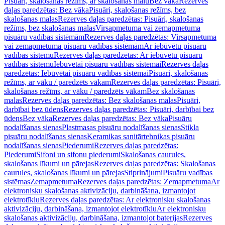
Pisuāri, skalošanas režīms, ar skalošanas malu
Bez vāka
Rezerves
daļas paredzētas: Bez vāka
Pisuāri, skalošanas režīms, bez
skalošanas malas
Rezerves daļas paredzētas: Pisuāri, skalošanas
režīms, bez skalošanas malas
Virsapmetuma vai zemapmetuma
pisuāru vadības sistēmām
Rezerves daļas paredzētas: Virsapmetuma
vai zemapmetuma pisuāru vadības sistēmām
Ar iebūvētu pisuāru
vadības sistēmu
Rezerves daļas paredzētas: Ar iebūvētu pisuāru
vadības sistēmu
Iebūvētai pisuāru vadības sistēmai
Rezerves daļas
paredzētas: Iebūvētai pisuāru vadības sistēmai
Pisuāri, skalošanas
režīms, ar vāku / paredzēts vākam
Rezerves daļas paredzētas: Pisuāri,
skalošanas režīms, ar vāku / paredzēts vākam
Bez skalošanas
malas
Rezerves daļas paredzētas: Bez skalošanas malas
Pisuāri,
darbībai bez ūdens
Rezerves daļas paredzētas: Pisuāri, darbībai bez
ūdens
Bez vāka
Rezerves daļas paredzētas: Bez vāka
Pisuāru
nodalīšanas sienas
Plastmasas pisuāru nodalīšanas sienas
Stikla
pisuāru nodalīšanas sienas
Keramikas sanitārtehnikas pisuāru
nodalīšanas sienas
Piederumi
Rezerves daļas paredzētas:
Piederumi
Sifoni un sifonu piederumi
Skalošanas caurules,
skalošanas līkumi un pārejas
Rezerves daļas paredzētas: Skalošanas
caurules, skalošanas līkumi un pārejas
Stiprinājumi
Pisuāru vadības
sistēmas
Zemapmetuma
Rezerves daļas paredzētas: Zemapmetuma
Ar
elektronisku skalošanas aktivizāciju, darbināšana, izmantojot
elektrotīklu
Rezerves daļas paredzētas: Ar elektronisku skalošanas
aktivizāciju, darbināšana, izmantojot elektrotīklu
Ar elektronisku
skalošanas aktivizāciju, darbināšana, izmantojot baterijas
Rezerves