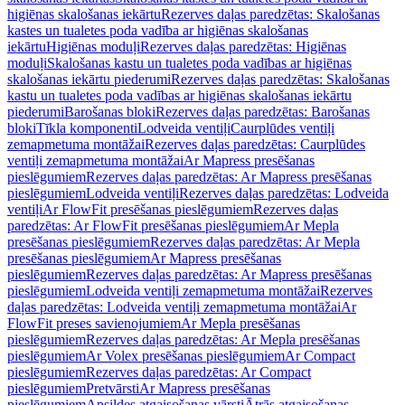
higiēnas skalošanas iekārtu
Rezerves daļas paredzētas: Skalošanas
kastes un tualetes poda vadība ar higiēnas skalošanas
iekārtu
Higiēnas moduļi
Rezerves daļas paredzētas: Higiēnas
moduļi
Skalošanas kastu un tualetes poda vadības ar higiēnas
skalošanas iekārtu piederumi
Rezerves daļas paredzētas: Skalošanas
kastu un tualetes poda vadības ar higiēnas skalošanas iekārtu
piederumi
Barošanas bloki
Rezerves daļas paredzētas: Barošanas
bloki
Tīkla komponenti
Lodveida ventiļi
Caurplūdes ventiļi
zemapmetuma montāžai
Rezerves daļas paredzētas: Caurplūdes
ventiļi zemapmetuma montāžai
Ar Mapress presēšanas
pieslēgumiem
Rezerves daļas paredzētas: Ar Mapress presēšanas
pieslēgumiem
Lodveida ventiļi
Rezerves daļas paredzētas: Lodveida
ventiļi
Ar FlowFit presēšanas pieslēgumiem
Rezerves daļas
paredzētas: Ar FlowFit presēšanas pieslēgumiem
Ar Mepla
presēšanas pieslēgumiem
Rezerves daļas paredzētas: Ar Mepla
presēšanas pieslēgumiem
Ar Mapress presēšanas
pieslēgumiem
Rezerves daļas paredzētas: Ar Mapress presēšanas
pieslēgumiem
Lodveida ventiļi zemapmetuma montāžai
Rezerves
daļas paredzētas: Lodveida ventiļi zemapmetuma montāžai
Ar
FlowFit preses savienojumiem
Ar Mepla presēšanas
pieslēgumiem
Rezerves daļas paredzētas: Ar Mepla presēšanas
pieslēgumiem
Ar Volex presēšanas pieslēgumiem
Ar Compact
pieslēgumiem
Rezerves daļas paredzētas: Ar Compact
pieslēgumiem
Pretvārsti
Ar Mapress presēšanas
pieslēgumiem
Apsildes atgaisošanas vārsti
Ātrās atgaisošanas