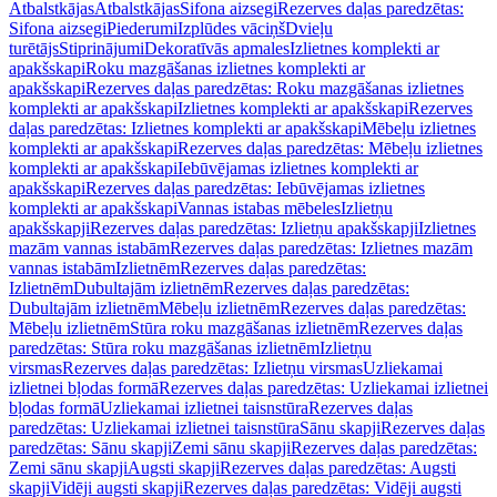
Atbalstkājas
Atbalstkājas
Sifona aizsegi
Rezerves daļas paredzētas:
Sifona aizsegi
Piederumi
Izplūdes vāciņš
Dvieļu
turētājs
Stiprinājumi
Dekoratīvās apmales
Izlietnes komplekti ar
apakšskapi
Roku mazgāšanas izlietnes komplekti ar
apakšskapi
Rezerves daļas paredzētas: Roku mazgāšanas izlietnes
komplekti ar apakšskapi
Izlietnes komplekti ar apakšskapi
Rezerves
daļas paredzētas: Izlietnes komplekti ar apakšskapi
Mēbeļu izlietnes
komplekti ar apakšskapi
Rezerves daļas paredzētas: Mēbeļu izlietnes
komplekti ar apakšskapi
Iebūvējamas izlietnes komplekti ar
apakšskapi
Rezerves daļas paredzētas: Iebūvējamas izlietnes
komplekti ar apakšskapi
Vannas istabas mēbeles
Izlietņu
apakšskapji
Rezerves daļas paredzētas: Izlietņu apakšskapji
Izlietnes
mazām vannas istabām
Rezerves daļas paredzētas: Izlietnes mazām
vannas istabām
Izlietnēm
Rezerves daļas paredzētas:
Izlietnēm
Dubultajām izlietnēm
Rezerves daļas paredzētas:
Dubultajām izlietnēm
Mēbeļu izlietnēm
Rezerves daļas paredzētas:
Mēbeļu izlietnēm
Stūra roku mazgāšanas izlietnēm
Rezerves daļas
paredzētas: Stūra roku mazgāšanas izlietnēm
Izlietņu
virsmas
Rezerves daļas paredzētas: Izlietņu virsmas
Uzliekamai
izlietnei bļodas formā
Rezerves daļas paredzētas: Uzliekamai izlietnei
bļodas formā
Uzliekamai izlietnei taisnstūra
Rezerves daļas
paredzētas: Uzliekamai izlietnei taisnstūra
Sānu skapji
Rezerves daļas
paredzētas: Sānu skapji
Zemi sānu skapji
Rezerves daļas paredzētas:
Zemi sānu skapji
Augsti skapji
Rezerves daļas paredzētas: Augsti
skapji
Vidēji augsti skapji
Rezerves daļas paredzētas: Vidēji augsti