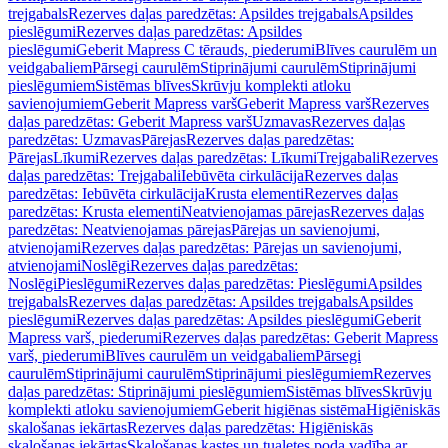
trejgabals
Rezerves daļas paredzētas: Apsildes trejgabals
Apsildes
pieslēgumi
Rezerves daļas paredzētas: Apsildes
pieslēgumi
Geberit Mapress C tērauds, piederumi
Blīves caurulēm un
veidgabaliem
Pārsegi caurulēm
Stiprinājumi caurulēm
Stiprinājumi
pieslēgumiem
Sistēmas blīves
Skrūvju komplekti atloku
savienojumiem
Geberit Mapress varš
Geberit Mapress varš
Rezerves
daļas paredzētas: Geberit Mapress varš
Uzmavas
Rezerves daļas
paredzētas: Uzmavas
Pārejas
Rezerves daļas paredzētas:
Pārejas
Līkumi
Rezerves daļas paredzētas: Līkumi
Trejgabali
Rezerves
daļas paredzētas: Trejgabali
Iebūvēta cirkulācija
Rezerves daļas
paredzētas: Iebūvēta cirkulācija
Krusta elementi
Rezerves daļas
paredzētas: Krusta elementi
Neatvienojamas pārejas
Rezerves daļas
paredzētas: Neatvienojamas pārejas
Pārejas un savienojumi,
atvienojami
Rezerves daļas paredzētas: Pārejas un savienojumi,
atvienojami
Noslēgi
Rezerves daļas paredzētas:
Noslēgi
Pieslēgumi
Rezerves daļas paredzētas: Pieslēgumi
Apsildes
trejgabals
Rezerves daļas paredzētas: Apsildes trejgabals
Apsildes
pieslēgumi
Rezerves daļas paredzētas: Apsildes pieslēgumi
Geberit
Mapress varš, piederumi
Rezerves daļas paredzētas: Geberit Mapress
varš, piederumi
Blīves caurulēm un veidgabaliem
Pārsegi
caurulēm
Stiprinājumi caurulēm
Stiprinājumi pieslēgumiem
Rezerves
daļas paredzētas: Stiprinājumi pieslēgumiem
Sistēmas blīves
Skrūvju
komplekti atloku savienojumiem
Geberit higiēnas sistēma
Higiēniskās
skalošanas iekārtas
Rezerves daļas paredzētas: Higiēniskās
skalošanas iekārtas
Skalošanas kastes un tualetes poda vadība ar