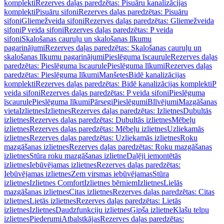
komplekti
Rezerves daļas paredzētas: Pisuāru kanalizācijas
komplekti
Pisuāru sifoni
Rezerves daļas paredzētas: Pisuāru
sifoni
Gliemežveida sifoni
Rezerves daļas paredzētas: Gliemežveida
sifoni
P veida sifoni
Rezerves daļas paredzētas: P veida
sifoni
Skalošanas cauruļu un skalošanas līkumu
pagarinājumi
Rezerves daļas paredzētas: Skalošanas cauruļu un
skalošanas līkumu pagarinājumi
Pieslēguma īscaurule
Rezerves daļas
paredzētas: Pieslēguma īscaurule
Pieslēguma līkumi
Rezerves daļas
paredzētas: Pieslēguma līkumi
Manšetes
Bidē kanalizācijas
komplekti
Rezerves daļas paredzētas: Bidē kanalizācijas komplekti
P
veida sifoni
Rezerves daļas paredzētas: P veida sifoni
Pieslēguma
īscaurule
Pieslēguma līkumi
Pārsegi
Pieslēgumi
Blīvējumi
Mazgāšanas
vieta
Izlietnes
Izlietnes
Rezerves daļas paredzētas: Izlietnes
Dubultās
izlietnes
Rezerves daļas paredzētas: Dubultās izlietnes
Mēbeļu
izlietnes
Rezerves daļas paredzētas: Mēbeļu izlietnes
Uzliekamās
izlietnes
Rezerves daļas paredzētas: Uzliekamās izlietnes
Roku
mazgāšanas izlietnes
Rezerves daļas paredzētas: Roku mazgāšanas
izlietnes
Stūra roku mazgāšanas izlietne
Daļēji iemontētās
izlietnes
Iebūvējamas izlietnes
Rezerves daļas paredzētas:
Iebūvējamas izlietnes
Zem virsmas iebūvējamas
Stūra
izlietnes
Izlietnes Comfort
Izlietnes bērniem
Izlietnes
Lielās
mazgāšanas izlietnes
Citas izlietnes
Rezerves daļas paredzētas: Citas
izlietnes
Lietās izlietnes
Rezerves daļas paredzētas: Lietās
izlietnes
Izlietnes
Daudzfunkciju izlietnes
Ģipša izlietne
Klašu telpu
izlietnes
Piederumi
Atbalstkājas
Rezerves daļas paredzētas: