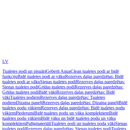
LV
Tualetes podi un pisuāri
Geberit AquaClean tualetes podi ar bidē
funkciju
Bidē tualetes podi ar vāku
Rezerves daļas paredzētas: Bidē
tualetes podi ar vāku
Sienas tualetes podi
Rezerves daļas paredzētas:
Sienas tualetes podi
Grīdas tualetes podi
Rezerves daļas paredzētas:
Grīdas tualetes podi
Bidē vāki
Rezerves daļas paredzētas: Bidē
vāki
Tualetes podiem
Rezerves daļas paredzētas: Tualetes
podiem
Dizaina paneļi
Rezerves daļas paredzētas: Dizaina paneļi
Bidē
tualetes podu vākiem
Rezerves daļas paredzētas: Bidē tualetes podu
vākiem
Piederumi
Bidē tualetes podu un vāku komplektiem
Bidē
tualetes podu vākiem
Bidē vāku un bidē tualetes podu un vāku
komplektiem
Palīgmateriāli
Tualetes podi un tualetes poda vāki
Sienas
tualetes podi
Rezerves daļas paredzētas: Sienas tualetes podi
Tualetes