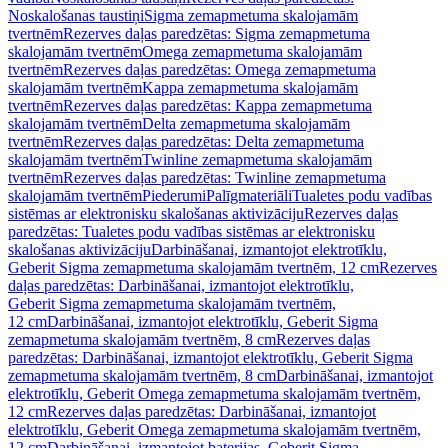
Noskalošanas taustiņi
Sigma zemapmetuma skalojamām
tvertnēm
Rezerves daļas paredzētas: Sigma zemapmetuma
skalojamām tvertnēm
Omega zemapmetuma skalojamām
tvertnēm
Rezerves daļas paredzētas: Omega zemapmetuma
skalojamām tvertnēm
Kappa zemapmetuma skalojamām
tvertnēm
Rezerves daļas paredzētas: Kappa zemapmetuma
skalojamām tvertnēm
Delta zemapmetuma skalojamām
tvertnēm
Rezerves daļas paredzētas: Delta zemapmetuma
skalojamām tvertnēm
Twinline zemapmetuma skalojamām
tvertnēm
Rezerves daļas paredzētas: Twinline zemapmetuma
skalojamām tvertnēm
Piederumi
Palīgmateriāli
Tualetes podu vadības
sistēmas ar elektronisku skalošanas aktivizāciju
Rezerves daļas
paredzētas: Tualetes podu vadības sistēmas ar elektronisku
skalošanas aktivizāciju
Darbināšanai, izmantojot elektrotīklu,
Geberit Sigma zemapmetuma skalojamām tvertnēm, 12 cm
Rezerves
daļas paredzētas: Darbināšanai, izmantojot elektrotīklu,
Geberit Sigma zemapmetuma skalojamām tvertnēm,
12 cm
Darbināšanai, izmantojot elektrotīklu, Geberit Sigma
zemapmetuma skalojamām tvertnēm, 8 cm
Rezerves daļas
paredzētas: Darbināšanai, izmantojot elektrotīklu, Geberit Sigma
zemapmetuma skalojamām tvertnēm, 8 cm
Darbināšanai, izmantojot
elektrotīklu, Geberit Omega zemapmetuma skalojamām tvertnēm,
12 cm
Rezerves daļas paredzētas: Darbināšanai, izmantojot
elektrotīklu, Geberit Omega zemapmetuma skalojamām tvertnēm,
12 cm
Darbināšanai, izmantojot baterijas, Geberit Sigma