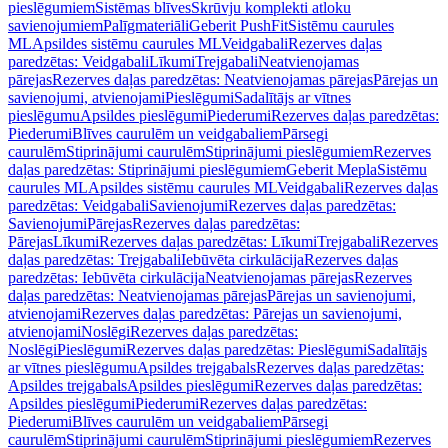
pieslēgumiem
Sistēmas blīves
Skrūvju komplekti atloku
savienojumiem
Palīgmateriāli
Geberit PushFit
Sistēmu caurules
ML
Apsildes sistēmu caurules ML
Veidgabali
Rezerves daļas
paredzētas: Veidgabali
Līkumi
Trejgabali
Neatvienojamas
pārejas
Rezerves daļas paredzētas: Neatvienojamas pārejas
Pārejas un
savienojumi, atvienojami
Pieslēgumi
Sadalītājs ar vītnes
pieslēgumu
Apsildes pieslēgumi
Piederumi
Rezerves daļas paredzētas:
Piederumi
Blīves caurulēm un veidgabaliem
Pārsegi
caurulēm
Stiprinājumi caurulēm
Stiprinājumi pieslēgumiem
Rezerves
daļas paredzētas: Stiprinājumi pieslēgumiem
Geberit Mepla
Sistēmu
caurules ML
Apsildes sistēmu caurules ML
Veidgabali
Rezerves daļas
paredzētas: Veidgabali
Savienojumi
Rezerves daļas paredzētas:
Savienojumi
Pārejas
Rezerves daļas paredzētas:
Pārejas
Līkumi
Rezerves daļas paredzētas: Līkumi
Trejgabali
Rezerves
daļas paredzētas: Trejgabali
Iebūvēta cirkulācija
Rezerves daļas
paredzētas: Iebūvēta cirkulācija
Neatvienojamas pārejas
Rezerves
daļas paredzētas: Neatvienojamas pārejas
Pārejas un savienojumi,
atvienojami
Rezerves daļas paredzētas: Pārejas un savienojumi,
atvienojami
Noslēgi
Rezerves daļas paredzētas:
Noslēgi
Pieslēgumi
Rezerves daļas paredzētas: Pieslēgumi
Sadalītājs
ar vītnes pieslēgumu
Apsildes trejgabals
Rezerves daļas paredzētas:
Apsildes trejgabals
Apsildes pieslēgumi
Rezerves daļas paredzētas:
Apsildes pieslēgumi
Piederumi
Rezerves daļas paredzētas:
Piederumi
Blīves caurulēm un veidgabaliem
Pārsegi
caurulēm
Stiprinājumi caurulēm
Stiprinājumi pieslēgumiem
Rezerves