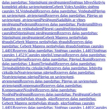
daļas paredzētas: Stiprinājumi pieslēgumiem
Sistēmas blīves
Skrūvju
komplekti atloku savienojumiem
Geberit Volex
Apsildes sistēmu
caurules SL
Veidgabali
Rezerves daļas paredzētas: Veidgabali
Pārejas
un savienojumi, atvienojami
Rezerves daļas paredzētas: Pārejas un
savienojumi, atvienojami
Pieslēgumi
Sadalītājs ar vītnes
pieslēgumu
Piederumi
Rezerves daļas paredzētas: Piederumi
Blīves
caurulēm un veidgabaliem
Pārsegi caurulēm
Stiprinājumi
caurulēm
Stiprinājumi pieslēgumiem
Rezerves daļas paredzētas:
Stiprinājumi pieslēgumiem
Geberit Mapress nerūsējošais
tērauds
Geberit Mapress nerūsējošais tērauds
Rezerves daļas
paredzētas: Geberit Mapress nerūsējošais tērauds
Sistēmas caurules
1.4401
Rezerves daļas paredzētas: Sistēmas caurules 1.4401
Sistēmas
caurules 1.4521
Caurules nipelis
Uzmavas
Rezerves daļas paredzētas:
Uzmavas
Pārejas
Rezerves daļas paredzētas: Pārejas
Līkumi
Rezerves
daļas paredzētas: Līkumi
Trejgabali
Rezerves daļas paredzētas:
Trejgabali
Iebūvēta cirkulācija
Rezerves daļas paredzētas: Iebūvēta
cirkulācija
Neatvienojamas pārejas
Rezerves daļas paredzētas:
Neatvienojamas pārejas
Pārejas un savienojumi,
atvienojami
Rezerves daļas paredzētas: Pārejas un savienojumi,
atvienojami
Kompensatori
Rezerves daļas paredzētas:
Kompensatori
Noslēgi
Rezerves daļas paredzētas:
Noslēgi
Pieslēgumi
Rezerves daļas paredzētas: Pieslēgumi
Geberit
Mapress nerūsējošais tērauds, gāze
Rezerves daļas paredzētas:
Geberit Mapress nerūsējošais tērauds, gāze
Sistēmas caurules
1.4401
Rezerves daļas paredzētas: Sistēmas caurules 1.4401
Caurules