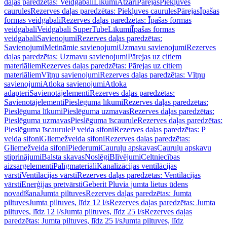
daļas paredzētas: Veidgabali
Līkumi
Atzari
Pārejas
Piekļuves
caurules
Rezerves daļas paredzētas: Piekļuves caurules
Pārejas
Īpašas
formas veidgabali
Rezerves daļas paredzētas: Īpašas formas
veidgabali
Veidgabali SuperTube
Līkumi
Īpašas formas
veidgabali
Savienojumi
Rezerves daļas paredzētas:
Savienojumi
Metināmie savienojumi
Uzmavu savienojumi
Rezerves
daļas paredzētas: Uzmavu savienojumi
Pārejas uz citiem
materiāliem
Rezerves daļas paredzētas: Pārejas uz citiem
materiāliem
Vītņu savienojumi
Rezerves daļas paredzētas: Vītņu
savienojumi
Atloka savienojumi
Atloka
adapteri
Savienotājelementi
Rezerves daļas paredzētas:
Savienotājelementi
Pieslēguma līkumi
Rezerves daļas paredzētas:
Pieslēguma līkumi
Pieslēguma uzmavas
Rezerves daļas paredzētas:
Pieslēguma uzmavas
Pieslēguma īscaurule
Rezerves daļas paredzētas:
Pieslēguma īscaurule
P veida sifoni
Rezerves daļas paredzētas: P
veida sifoni
Gliemežveida sifoni
Rezerves daļas paredzētas:
Gliemežveida sifoni
Piederumi
Cauruļu apskavas
Cauruļu apskavu
stiprinājumi
Balsta skavas
Noslēgi
Blīvējumi
Celtniecības
aizsargelementi
Palīgmateriāli
Kanalizācijas ventilācijas
vārsti
Ventilācijas vārsti
Rezerves daļas paredzētas: Ventilācijas
vārsti
Enerģijas pretvārsti
Geberit Pluvia jumta lietus ūdens
novadīšana
Jumta piltuves
Rezerves daļas paredzētas: Jumta
piltuves
Jumta piltuves, līdz 12 l/s
Rezerves daļas paredzētas: Jumta
piltuves, līdz 12 l/s
Jumta piltuves, līdz 25 l/s
Rezerves daļas
paredzētas: Jumta piltuves, līdz 25 l/s
Jumta piltuves, līdz