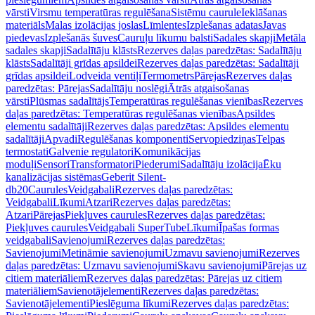
vārsti
Virsmu temperatūras regulēšana
Sistēmu caurule
Ieklāšanas
materiāls
Malas izolācijas joslas
Līmlentes
Izplešanas adatas
Javas
piedevas
Izplešanās šuves
Cauruļu līkumu balsti
Sadales skapji
Metāla
sadales skapji
Sadalītāju klāsts
Rezerves daļas paredzētas: Sadalītāju
klāsts
Sadalītāji grīdas apsildei
Rezerves daļas paredzētas: Sadalītāji
grīdas apsildei
Lodveida ventiļi
Termometrs
Pārejas
Rezerves daļas
paredzētas: Pārejas
Sadalītāju noslēgi
Ātrās atgaisošanas
vārsti
Plūsmas sadalītājs
Temperatūras regulēšanas vienības
Rezerves
daļas paredzētas: Temperatūras regulēšanas vienības
Apsildes
elementu sadalītāji
Rezerves daļas paredzētas: Apsildes elementu
sadalītāji
Apvadi
Regulēšanas komponenti
Servopiedziņas
Telpas
termostati
Galvenie regulatori
Komunikācijas
moduļi
Sensori
Transformatori
Piederumi
Sadalītāju izolācija
Ēku
kanalizācijas sistēmas
Geberit Silent-
db20
Caurules
Veidgabali
Rezerves daļas paredzētas:
Veidgabali
Līkumi
Atzari
Rezerves daļas paredzētas:
Atzari
Pārejas
Piekļuves caurules
Rezerves daļas paredzētas:
Piekļuves caurules
Veidgabali SuperTube
Līkumi
Īpašas formas
veidgabali
Savienojumi
Rezerves daļas paredzētas:
Savienojumi
Metināmie savienojumi
Uzmavu savienojumi
Rezerves
daļas paredzētas: Uzmavu savienojumi
Skavu savienojumi
Pārejas uz
citiem materiāliem
Rezerves daļas paredzētas: Pārejas uz citiem
materiāliem
Savienotājelementi
Rezerves daļas paredzētas:
Savienotājelementi
Pieslēguma līkumi
Rezerves daļas paredzētas: