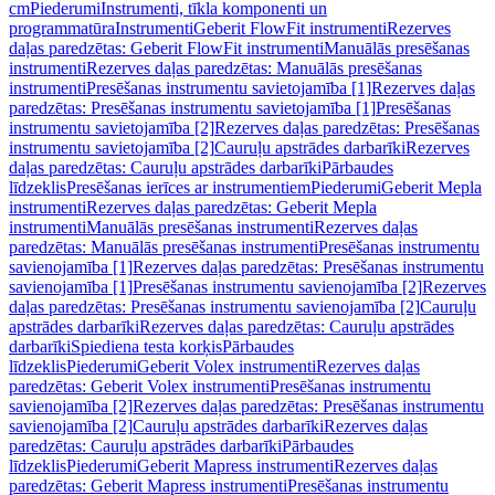
cm
Piederumi
Instrumenti, tīkla komponenti un
programmatūra
Instrumenti
Geberit FlowFit instrumenti
Rezerves
daļas paredzētas: Geberit FlowFit instrumenti
Manuālās presēšanas
instrumenti
Rezerves daļas paredzētas: Manuālās presēšanas
instrumenti
Presēšanas instrumentu savietojamība [1]
Rezerves daļas
paredzētas: Presēšanas instrumentu savietojamība [1]
Presēšanas
instrumentu savietojamība [2]
Rezerves daļas paredzētas: Presēšanas
instrumentu savietojamība [2]
Cauruļu apstrādes darbarīki
Rezerves
daļas paredzētas: Cauruļu apstrādes darbarīki
Pārbaudes
līdzeklis
Presēšanas ierīces ar instrumentiem
Piederumi
Geberit Mepla
instrumenti
Rezerves daļas paredzētas: Geberit Mepla
instrumenti
Manuālās presēšanas instrumenti
Rezerves daļas
paredzētas: Manuālās presēšanas instrumenti
Presēšanas instrumentu
savienojamība [1]
Rezerves daļas paredzētas: Presēšanas instrumentu
savienojamība [1]
Presēšanas instrumentu savienojamība [2]
Rezerves
daļas paredzētas: Presēšanas instrumentu savienojamība [2]
Cauruļu
apstrādes darbarīki
Rezerves daļas paredzētas: Cauruļu apstrādes
darbarīki
Spiediena testa korķis
Pārbaudes
līdzeklis
Piederumi
Geberit Volex instrumenti
Rezerves daļas
paredzētas: Geberit Volex instrumenti
Presēšanas instrumentu
savienojamība [2]
Rezerves daļas paredzētas: Presēšanas instrumentu
savienojamība [2]
Cauruļu apstrādes darbarīki
Rezerves daļas
paredzētas: Cauruļu apstrādes darbarīki
Pārbaudes
līdzeklis
Piederumi
Geberit Mapress instrumenti
Rezerves daļas
paredzētas: Geberit Mapress instrumenti
Presēšanas instrumentu