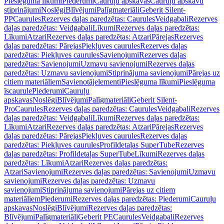
Pieslēguma līkumi
Piederumi
Cauruļu apskavas
Cauruļu apskavu
stiprinājumi
Noslēgi
Blīvējumi
Palīgmateriāli
Geberit Silent-
PP
Caurules
Rezerves daļas paredzētas: Caurules
Veidgabali
Rezerves
daļas paredzētas: Veidgabali
Līkumi
Rezerves daļas paredzētas:
Līkumi
Atzari
Rezerves daļas paredzētas: Atzari
Pārejas
Rezerves
daļas paredzētas: Pārejas
Piekļuves caurules
Rezerves daļas
paredzētas: Piekļuves caurules
Savienojumi
Rezerves daļas
paredzētas: Savienojumi
Uzmavu savienojumi
Rezerves daļas
paredzētas: Uzmavu savienojumi
Stiprinājuma savienojumi
Pārejas uz
citiem materiāliem
Savienotājelementi
Pieslēguma līkumi
Pieslēguma
īscaurule
Piederumi
Cauruļu
apskavas
Noslēgi
Blīvējumi
Palīgmateriāli
Geberit Silent-
Pro
Caurules
Rezerves daļas paredzētas: Caurules
Veidgabali
Rezerves
daļas paredzētas: Veidgabali
Līkumi
Rezerves daļas paredzētas:
Līkumi
Atzari
Rezerves daļas paredzētas: Atzari
Pārejas
Rezerves
daļas paredzētas: Pārejas
Piekļuves caurules
Rezerves daļas
paredzētas: Piekļuves caurules
Profildetaļas SuperTube
Rezerves
daļas paredzētas: Profildetaļas SuperTube
Līkumi
Rezerves daļas
paredzētas: Līkumi
Atzari
Rezerves daļas paredzētas:
Atzari
Savienojumi
Rezerves daļas paredzētas: Savienojumi
Uzmavu
savienojumi
Rezerves daļas paredzētas: Uzmavu
savienojumi
Stiprinājuma savienojumi
Pārejas uz citiem
materiāliem
Piederumi
Rezerves daļas paredzētas: Piederumi
Cauruļu
apskavas
Noslēgi
Blīvējumi
Rezerves daļas paredzētas:
Blīvējumi
Palīgmateriāli
Geberit PE
Caurules
Veidgabali
Rezerves