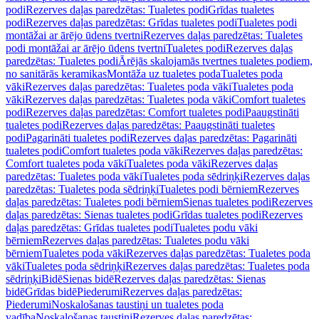
podi
Rezerves daļas paredzētas: Tualetes podi
Grīdas tualetes
podi
Rezerves daļas paredzētas: Grīdas tualetes podi
Tualetes podi
montāžai ar ārējo ūdens tvertni
Rezerves daļas paredzētas: Tualetes
podi montāžai ar ārējo ūdens tvertni
Tualetes podi
Rezerves daļas
paredzētas: Tualetes podi
Ārējās skalojamās tvertnes tualetes podiem,
no sanitārās keramikas
Montāža uz tualetes poda
Tualetes poda
vāki
Rezerves daļas paredzētas: Tualetes poda vāki
Tualetes poda
vāki
Rezerves daļas paredzētas: Tualetes poda vāki
Comfort tualetes
podi
Rezerves daļas paredzētas: Comfort tualetes podi
Paaugstināti
tualetes podi
Rezerves daļas paredzētas: Paaugstināti tualetes
podi
Pagarināti tualetes podi
Rezerves daļas paredzētas: Pagarināti
tualetes podi
Comfort tualetes poda vāki
Rezerves daļas paredzētas:
Comfort tualetes poda vāki
Tualetes poda vāki
Rezerves daļas
paredzētas: Tualetes poda vāki
Tualetes poda sēdriņķi
Rezerves daļas
paredzētas: Tualetes poda sēdriņķi
Tualetes podi bērniem
Rezerves
daļas paredzētas: Tualetes podi bērniem
Sienas tualetes podi
Rezerves
daļas paredzētas: Sienas tualetes podi
Grīdas tualetes podi
Rezerves
daļas paredzētas: Grīdas tualetes podi
Tualetes podu vāki
bērniem
Rezerves daļas paredzētas: Tualetes podu vāki
bērniem
Tualetes poda vāki
Rezerves daļas paredzētas: Tualetes poda
vāki
Tualetes poda sēdriņķi
Rezerves daļas paredzētas: Tualetes poda
sēdriņķi
Bidē
Sienas bidē
Rezerves daļas paredzētas: Sienas
bidē
Grīdas bidē
Piederumi
Rezerves daļas paredzētas:
Piederumi
Noskalošanas taustiņi un tualetes poda
vadība
Noskalošanas taustiņi
Rezerves daļas paredzētas: