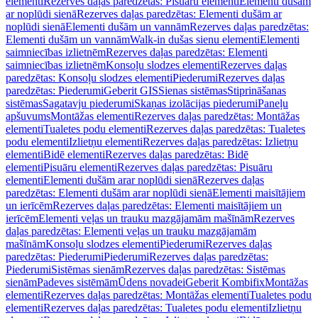
elementi
Rezerves daļas paredzētas: Pisuāru elementi
Elementi dušām
ar noplūdi sienā
Rezerves daļas paredzētas: Elementi dušām ar
noplūdi sienā
Elementi dušām un vannām
Rezerves daļas paredzētas:
Elementi dušām un vannām
Walk-in dušas sienu elementi
Elementi
saimniecības izlietnēm
Rezerves daļas paredzētas: Elementi
saimniecības izlietnēm
Konsoļu slodzes elementi
Rezerves daļas
paredzētas: Konsoļu slodzes elementi
Piederumi
Rezerves daļas
paredzētas: Piederumi
Geberit GIS
Sienas sistēmas
Stiprināšanas
sistēmas
Sagatavju piederumi
Skaņas izolācijas piederumi
Paneļu
apšuvums
Montāžas elementi
Rezerves daļas paredzētas: Montāžas
elementi
Tualetes podu elementi
Rezerves daļas paredzētas: Tualetes
podu elementi
Izlietņu elementi
Rezerves daļas paredzētas: Izlietņu
elementi
Bidē elementi
Rezerves daļas paredzētas: Bidē
elementi
Pisuāru elementi
Rezerves daļas paredzētas: Pisuāru
elementi
Elementi dušām arar noplūdi sienā
Rezerves daļas
paredzētas: Elementi dušām arar noplūdi sienā
Elementi maisītājiem
un ierīcēm
Rezerves daļas paredzētas: Elementi maisītājiem un
ierīcēm
Elementi veļas un trauku mazgājamām mašīnām
Rezerves
daļas paredzētas: Elementi veļas un trauku mazgājamām
mašīnām
Konsoļu slodzes elementi
Piederumi
Rezerves daļas
paredzētas: Piederumi
Piederumi
Rezerves daļas paredzētas:
Piederumi
Sistēmas sienām
Rezerves daļas paredzētas: Sistēmas
sienām
Padeves sistēmām
Ūdens novadei
Geberit Kombifix
Montāžas
elementi
Rezerves daļas paredzētas: Montāžas elementi
Tualetes podu
elementi
Rezerves daļas paredzētas: Tualetes podu elementi
Izlietņu