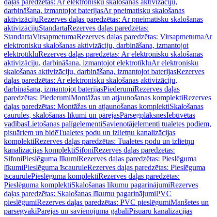
daļas paredzētas: Ar elektronisku skalošanas aktivizāciju,
darbināšana, izmantojot baterijas
Ar pneimatisku skalošanas
aktivizāciju
Rezerves daļas paredzētas: Ar pneimatisku skalošanas
aktivizāciju
Standarta
Rezerves daļas paredzētas:
Standarta
Virsapmetuma
Rezerves daļas paredzētas: Virsapmetuma
Ar
elektronisku skalošanas aktivizāciju, darbināšana, izmantojot
elektrotīklu
Rezerves daļas paredzētas: Ar elektronisku skalošanas
aktivizāciju, darbināšana, izmantojot elektrotīklu
Ar elektronisku
skalošanas aktivizāciju, darbināšana, izmantojot baterijas
Rezerves
daļas paredzētas: Ar elektronisku skalošanas aktivizāciju,
darbināšana, izmantojot baterijas
Piederumi
Rezerves daļas
paredzētas: Piederumi
Montāžas un atjaunošanas komplekti
Rezerves
daļas paredzētas: Montāžas un atjaunošanas komplekti
Skalošanas
caurules, skalošanas līkumi un pārejas
Pārsegplāksnes
Iebūvētas
vadības
Lietošanas palīgelementi
Savienotājelementi tualetes podiem,
pisuāriem un bidē
Tualetes podu un izlietņu kanalizācijas
komplekti
Rezerves daļas paredzētas: Tualetes podu un izlietņu
kanalizācijas komplekti
Sifoni
Rezerves daļas paredzētas:
Sifoni
Pieslēguma līkumi
Rezerves daļas paredzētas: Pieslēguma
līkumi
Pieslēguma īscaurule
Rezerves daļas paredzētas: Pieslēguma
īscaurule
Pieslēguma komplekti
Rezerves daļas paredzētas:
Pieslēguma komplekti
Skalošanas līkumu pagarinājumi
Rezerves
daļas paredzētas: Skalošanas līkumu pagarinājumi
PVC
pieslēgumi
Rezerves daļas paredzētas: PVC pieslēgumi
Manšetes un
pārsegvāki
Pārejas un savienojuma gabali
Pisuāru kanalizācijas