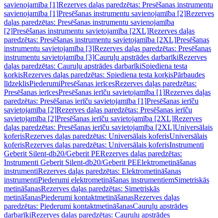
savienojamība [1]
Rezerves daļas paredzētas: Presēšanas instrumentu
savienojamība [1]
Presēšanas instrumentu savienojamība [2]
Rezerves
daļas paredzētas: Presēšanas instrumentu savienojamība
[2]
Presēšanas instrumentu savietojamība [2XL]
Rezerves daļas
paredzētas: Presēšanas instrumentu savietojamība [2XL]
Presēšanas
instrumentu savietojamība [3]
Rezerves daļas paredzētas: Presēšanas
instrumentu savietojamība [3]
Cauruļu apstrādes darbarīki
Rezerves
daļas paredzētas: Cauruļu apstrādes darbarīki
Spiediena testa
korķis
Rezerves daļas paredzētas: Spiediena testa korķis
Pārbaudes
līdzeklis
Piederumi
Presēšanas ierīces
Rezerves daļas paredzētas:
Presēšanas ierīces
Presēšanas ierīču savietojamība [1]
Rezerves daļas
paredzētas: Presēšanas ierīču savietojamība [1]
Presēšanas ierīču
savietojamība [2]
Rezerves daļas paredzētas: Presēšanas ierīču
savietojamība [2]
Presēšanas ierīču savietojamība [2XL]
Rezerves
daļas paredzētas: Presēšanas ierīču savietojamība [2XL]
Universālais
koferis
Rezerves daļas paredzētas: Universālais koferis
Universālais
koferis
Rezerves daļas paredzētas: Universālais koferis
Instrumenti
Geberit Silent-db20/Geberit PE
Rezerves daļas paredzētas:
Instrumenti Geberit Silent-db20/Geberit PE
Elektrometināšanas
instrumenti
Rezerves daļas paredzētas: Elektrometināšanas
instrumenti
Piederumi elektrometināšanas instrumentiem
Simetriskās
metināšanas
Rezerves daļas paredzētas: Simetriskās
metināšanas
Piederumi kontaktmetināšanas
Rezerves daļas
paredzētas: Piederumi kontaktmetināšanas
Cauruļu apstrādes
darbarīki
Rezerves daļas paredzētas: Cauruļu apstrādes