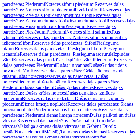
paredzētas: Piederumi
Noteces sifonu piederumi
Rezerves daļas
paredzētas: Noteces sifonu piederumi
P veida sifoni
Rezerves daļas
paredzētas: P veida sifoni
Zemapmetuma sifoni
Rezerves daļas
paredzētas: Zemapmetuma sifoni
Virsapmetuma sifoni
Rezerves daļas
paredzētas: Virsapmetuma sifoni
Pieslēgumi
Rezerves daļas
paredzētas: Pieslēgumi
Piederumi
Noteces sifoni saimniecības
izlietnēm
Rezerves daļas paredzētas: Noteces sifoni saimniecības
izlietnēm
Sifoni
Rezerves daļas paredzētas: Sifoni
Pieslēguma
līkumi
Rezerves daļas paredzētas: Pieslēguma līkumi
Pieslēguma
īscaurule
Rezerves daļas paredzētas: Pieslēguma īscaurule
Izplūdes
vārsti
Rezerves daļas paredzētas: Izplūdes vārsti
Piederumi
Rezerves
daļas paredzētas: Piederumi
Dušas un vannas
Dušas
Grīdas ūdens
novade dušām
Rezerves daļas paredzētas: Grīdas ūdens novade
dušām
Dušas noteces
Rezerves daļas paredzētas: Dušas
noteces
Piederumi dušas kanāliem
Rezerves daļas paredzētas:
Piederumi dušas kanāliem
Dušas grīdas noteces
Rezerves daļas
paredzētas: Dušas grīdas noteces
Dušas pamatnes izplūdes
piederumi
Rezerves daļas paredzētas: Dušas pamatnes izplūdes
piederumi
Sienas līmeņa noplūdes
Rezerves daļas paredzētas: Sienas
līmeņa noplūdes
Piederumi sienas līmeņa notecēm
Rezerves daļas
paredzētas: Piederumi sienas līmeņa notecēm
Dušas paliktņi un dušas
virsmas
Rezerves daļas paredzētas: Dušas paliktņi un dušas
virsmas
Mākslīgā akmens dušas virsmas un Geberit Duofix
uzstādīšanas elementi
Mākslīgā akmens dušas virsmas
Rezerves daļas
paredzētas: Mākslīgā akmens dušas virsmas
Montāžas