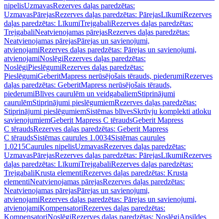
nipelis
Uzmavas
Rezerves daļas paredzētas:
Uzmavas
Pārejas
Rezerves daļas paredzētas: Pārejas
Līkumi
Rezerves
daļas paredzētas: Līkumi
Trejgabali
Rezerves daļas paredzētas:
Trejgabali
Neatvienojamas pārejas
Rezerves daļas paredzētas:
Neatvienojamas pārejas
Pārejas un savienojumi,
atvienojami
Rezerves daļas paredzētas: Pārejas un savienojumi,
atvienojami
Noslēgi
Rezerves daļas paredzētas:
Noslēgi
Pieslēgumi
Rezerves daļas paredzētas:
Pieslēgumi
GeberitMapress nerūsējošais tērauds, piederumi
Rezerves
daļas paredzētas: GeberitMapress nerūsējošais tērauds,
piederumi
Blīves caurulēm un veidgabaliem
Stiprinājumi
caurulēm
Stiprinājumi pieslēgumiem
Rezerves daļas paredzētas:
Stiprinājumi pieslēgumiem
Sistēmas blīves
Skrūvju komplekti atloku
savienojumiem
Geberit Mapress C tērauds
Geberit Mapress
C tērauds
Rezerves daļas paredzētas: Geberit Mapress
C tērauds
Sistēmas caurules 1.0034
Sistēmas caurules
1.0215
Caurules nipelis
Uzmavas
Rezerves daļas paredzētas:
Uzmavas
Pārejas
Rezerves daļas paredzētas: Pārejas
Līkumi
Rezerves
daļas paredzētas: Līkumi
Trejgabali
Rezerves daļas paredzētas:
Trejgabali
Krusta elementi
Rezerves daļas paredzētas: Krusta
elementi
Neatvienojamas pārejas
Rezerves daļas paredzētas:
Neatvienojamas pārejas
Pārejas un savienojumi,
atvienojami
Rezerves daļas paredzētas: Pārejas un savienojumi,
atvienojami
Kompensatori
Rezerves daļas paredzētas:
Kompensatori
Noslēgi
Rezerves daļas paredzētas: Noslēgi
Apsildes