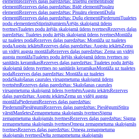
elementi
Rezerves daļas paredzētas: Izlietņu elementi
Bidē
elementi
Rezerves daļas paredzētas: Bidē elementi
Pisuāru
elementi
Rezerves daļas paredzētas: Pisuāru elementi
Dušu
elementi
Rezerves daļas paredzētas: Dušu elementi
Piederumi
Tualetes
podu elementiem
Stiprinājumiem
Ārējās skalojamā ūdens
tvertnes
Tualetes podu ārējās skalojamā ūdens tvertnes
Rezerves daļas
paredzētas: Tualetes podu ārējās skalojamā ūdens tvertnes
Montāža
uz tualetes poda
Rezerves daļas paredzētas: Montāža uz tualetes
poda
Augstu iekārts
Rezerves daļas paredzētas: Augstu iekārts
Zema
un vidēji augsta montāža
Rezerves daļas paredzētas: Zema un vidēji
augsta montāža
Tualetes podu ārējās skalojamā ūdens tvertnes no
sanitārās keramikas
Rezerves daļas paredzētas: Tualetes podu ārējās
skalojamā ūdens tvertnes no sanitārās keramikas
Montāža uz tualetes
poda
Rezerves daļas paredzētas: Montāža uz tualetes
poda
Skalošanas caurules virsapmetuma skalojamā ūdens
tvertnēm
Rezerves daļas paredzētas: Skalošanas caurules
virsapmetuma skalojamā ūdens tvertnēm
Augstu iekārts
Rezerves
daļas paredzētas: Augstu iekārts
Zema un vidēji augsta
montāža
Piederumi
Rezerves daļas paredzētas:
Piederumi
Pieslēgumi
Rezerves daļas paredzētas: Pieslēgumi
Stūra
vārsti
Manšetes
Zemapmetuma skalojamās tvertnes
Sigma
zemapmetuma skalojamās tvertnes
Rezerves daļas paredzētas: Sigma
zemapmetuma skalojamās tvertnes
Omega zemapmetuma skalojamās
tvertnes
Rezerves daļas paredzētas: Omega zemapmetuma
skalojamās tvertnes
Delta zemapmetuma skalojamās