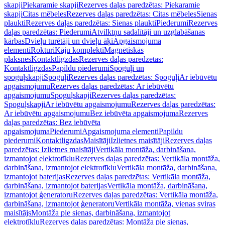
skapji
Piekaramie skapji
Rezerves daļas paredzētas: Piekaramie
skapji
Citas mēbeles
Rezerves daļas paredzētas: Citas mēbeles
Sienas
plaukti
Rezerves daļas paredzētas: Sienas plaukti
Piederumi
Rezerves
daļas paredzētas: Piederumi
Atvilktņu sadalītāji un uzglabāšanas
kārbas
Dvieļu turētāji un dvieļu āķi
Apgaismojuma
elementi
Rokturi
Kāju komplekti
Magnētiskās
plāksnes
Kontaktligzdas
Rezerves daļas paredzētas:
Kontaktligzdas
Papildu piederumi
Spoguļi un
spoguļskapji
Spoguļi
Rezerves daļas paredzētas: Spoguļi
Ar iebūvētu
apgaismojumu
Rezerves daļas paredzētas: Ar iebūvētu
apgaismojumu
Spoguļskapji
Rezerves daļas paredzētas:
Spoguļskapji
Ar iebūvētu apgaismojumu
Rezerves daļas paredzētas:
Ar iebūvētu apgaismojumu
Bez iebūvēta apgaismojuma
Rezerves
daļas paredzētas: Bez iebūvēta
apgaismojuma
Piederumi
Apgaismojuma elementi
Papildu
piederumi
Kontaktligzdas
Maisītāji
Izlietnes maisītāji
Rezerves daļas
paredzētas: Izlietnes maisītāji
Vertikāla montāža, darbināšana,
izmantojot elektrotīklu
Rezerves daļas paredzētas: Vertikāla montāža,
darbināšana, izmantojot elektrotīklu
Vertikāla montāža, darbināšana,
izmantojot baterijas
Rezerves daļas paredzētas: Vertikāla montāža,
darbināšana, izmantojot baterijas
Vertikāla montāža, darbināšana,
izmantojot ģeneratoru
Rezerves daļas paredzētas: Vertikāla montāža,
darbināšana, izmantojot ģeneratoru
Vertikāla montāža, vienas sviras
maisītājs
Montāža pie sienas, darbināšana, izmantojot
elektrotīklu
Rezerves daļas paredzētas: Montāža pie sienas,