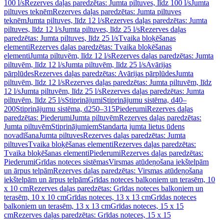
100 l/s
Rezerves daļas paredzētas: Jumta piltuves, līdz 100 l/s
Jumta
piltuves teknēm
Rezerves daļas paredzētas: Jumta piltuves
teknēm
Jumta piltuves, līdz 12 l/s
Rezerves daļas paredzētas: Jumta
piltuves, līdz 12 l/s
Jumta piltuves, līdz 25 l/s
Rezerves daļas
paredzētas: Jumta piltuves, līdz 25 l/s
Tvaika bloķēšanas
elementi
Rezerves daļas paredzētas: Tvaika bloķēšanas
elementi
Jumta piltuvēm, līdz 12 l/s
Rezerves daļas paredzētas: Jumta
piltuvēm, līdz 12 l/s
Jumta piltuvēm, līdz 25 l/s
Avārijas
pārplūdes
Rezerves daļas paredzētas: Avārijas pārplūdes
Jumta
piltuvēm, līdz 12 l/s
Rezerves daļas paredzētas: Jumta piltuvēm, līdz
12 l/s
Jumta piltuvēm, līdz 25 l/s
Rezerves daļas paredzētas: Jumta
piltuvēm, līdz 25 l/s
Stiprinājumi
Stiprinājumu sistēma, d40–
200
Stiprinājumu sistēma, d250–315
Piederumi
Rezerves daļas
paredzētas: Piederumi
Jumta piltuvēm
Rezerves daļas paredzētas:
Jumta piltuvēm
Stiprinājumiem
Standarta jumta lietus ūdens
novadīšana
Jumta piltuves
Rezerves daļas paredzētas: Jumta
piltuves
Tvaika bloķēšanas elementi
Rezerves daļas paredzētas:
Tvaika bloķēšanas elementi
Piederumi
Rezerves daļas paredzētas:
Piederumi
Grīdas noteces sistēmas
Virsmas atūdeņošana iekštelpām
un ārpus telpām
Rezerves daļas paredzētas: Virsmas atūdeņošana
iekštelpām un ārpus telpām
Grīdas noteces balkoniem un terasēm, 10
x 10 cm
Rezerves daļas paredzētas: Grīdas noteces balkoniem un
terasēm, 10 x 10 cm
Grīdas noteces, 13 x 13 cm
Grīdas noteces
balkoniem un terasēm, 13 x 13 cm
Grīdas noteces, 15 x 15
cm
Rezerves daļas paredzētas: Grīdas noteces, 15 x 15