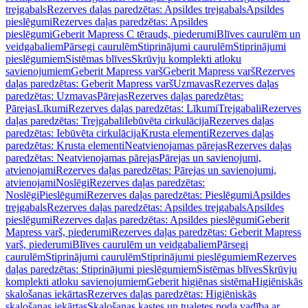
trejgabals
Rezerves daļas paredzētas: Apsildes trejgabals
Apsildes
pieslēgumi
Rezerves daļas paredzētas: Apsildes
pieslēgumi
Geberit Mapress C tērauds, piederumi
Blīves caurulēm un
veidgabaliem
Pārsegi caurulēm
Stiprinājumi caurulēm
Stiprinājumi
pieslēgumiem
Sistēmas blīves
Skrūvju komplekti atloku
savienojumiem
Geberit Mapress varš
Geberit Mapress varš
Rezerves
daļas paredzētas: Geberit Mapress varš
Uzmavas
Rezerves daļas
paredzētas: Uzmavas
Pārejas
Rezerves daļas paredzētas:
Pārejas
Līkumi
Rezerves daļas paredzētas: Līkumi
Trejgabali
Rezerves
daļas paredzētas: Trejgabali
Iebūvēta cirkulācija
Rezerves daļas
paredzētas: Iebūvēta cirkulācija
Krusta elementi
Rezerves daļas
paredzētas: Krusta elementi
Neatvienojamas pārejas
Rezerves daļas
paredzētas: Neatvienojamas pārejas
Pārejas un savienojumi,
atvienojami
Rezerves daļas paredzētas: Pārejas un savienojumi,
atvienojami
Noslēgi
Rezerves daļas paredzētas:
Noslēgi
Pieslēgumi
Rezerves daļas paredzētas: Pieslēgumi
Apsildes
trejgabals
Rezerves daļas paredzētas: Apsildes trejgabals
Apsildes
pieslēgumi
Rezerves daļas paredzētas: Apsildes pieslēgumi
Geberit
Mapress varš, piederumi
Rezerves daļas paredzētas: Geberit Mapress
varš, piederumi
Blīves caurulēm un veidgabaliem
Pārsegi
caurulēm
Stiprinājumi caurulēm
Stiprinājumi pieslēgumiem
Rezerves
daļas paredzētas: Stiprinājumi pieslēgumiem
Sistēmas blīves
Skrūvju
komplekti atloku savienojumiem
Geberit higiēnas sistēma
Higiēniskās
skalošanas iekārtas
Rezerves daļas paredzētas: Higiēniskās
skalošanas iekārtas
Skalošanas kastes un tualetes poda vadība ar