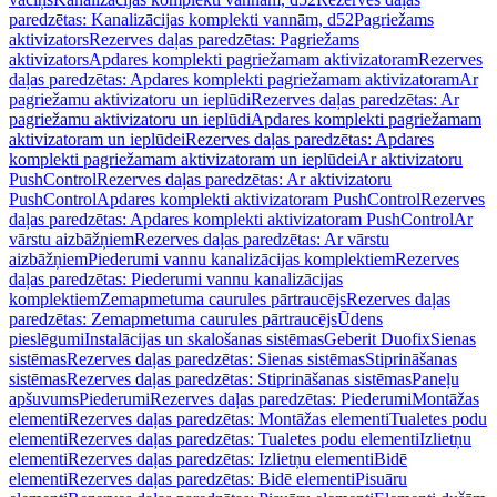
paredzētas: Kanalizācijas komplekti vannām, d52
Pagriežams
aktivizators
Rezerves daļas paredzētas: Pagriežams
aktivizators
Apdares komplekti pagriežamam aktivizatoram
Rezerves
daļas paredzētas: Apdares komplekti pagriežamam aktivizatoram
Ar
pagriežamu aktivizatoru un ieplūdi
Rezerves daļas paredzētas: Ar
pagriežamu aktivizatoru un ieplūdi
Apdares komplekti pagriežamam
aktivizatoram un ieplūdei
Rezerves daļas paredzētas: Apdares
komplekti pagriežamam aktivizatoram un ieplūdei
Ar aktivizatoru
PushControl
Rezerves daļas paredzētas: Ar aktivizatoru
PushControl
Apdares komplekti aktivizatoram PushControl
Rezerves
daļas paredzētas: Apdares komplekti aktivizatoram PushControl
Ar
vārstu aizbāžņiem
Rezerves daļas paredzētas: Ar vārstu
aizbāžņiem
Piederumi vannu kanalizācijas komplektiem
Rezerves
daļas paredzētas: Piederumi vannu kanalizācijas
komplektiem
Zemapmetuma caurules pārtraucējs
Rezerves daļas
paredzētas: Zemapmetuma caurules pārtraucējs
Ūdens
pieslēgumi
Instalācijas un skalošanas sistēmas
Geberit Duofix
Sienas
sistēmas
Rezerves daļas paredzētas: Sienas sistēmas
Stiprināšanas
sistēmas
Rezerves daļas paredzētas: Stiprināšanas sistēmas
Paneļu
apšuvums
Piederumi
Rezerves daļas paredzētas: Piederumi
Montāžas
elementi
Rezerves daļas paredzētas: Montāžas elementi
Tualetes podu
elementi
Rezerves daļas paredzētas: Tualetes podu elementi
Izlietņu
elementi
Rezerves daļas paredzētas: Izlietņu elementi
Bidē
elementi
Rezerves daļas paredzētas: Bidē elementi
Pisuāru