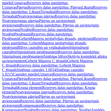
nipelis
Uzmavas
Rezerves daļas paredzētas:
Uzmavas
Pārejas
Rezerves daļas paredzētas: Pārejas
Līkumi
Rezerves
daļas paredzētas: Līkumi
Trejgabali
Rezerves daļas paredzētas:
Trejgabali
Neatvienojamas pārejas
Rezerves daļas paredzētas:
Neatvienojamas pārejas
Pārejas un savienojumi,
atvienojami
Rezerves daļas paredzētas: Pārejas un savienojumi,
atvienojami
Noslēgi
Rezerves daļas paredzētas:
Noslēgi
Pieslēgumi
Rezerves daļas paredzētas:
Pieslēgumi
GeberitMapress nerūsējošais tērauds, piederumi
Rezerves
daļas paredzētas: GeberitMapress nerūsējošais tērauds,
piederumi
Blīves caurulēm un veidgabaliem
Stiprinājumi
caurulēm
Stiprinājumi pieslēgumiem
Rezerves daļas paredzētas:
Stiprinājumi pieslēgumiem
Sistēmas blīves
Skrūvju komplekti atloku
savienojumiem
Geberit Mapress C tērauds
Geberit Mapress
C tērauds
Rezerves daļas paredzētas: Geberit Mapress
C tērauds
Sistēmas caurules 1.0034
Sistēmas caurules
1.0215
Caurules nipelis
Uzmavas
Rezerves daļas paredzētas:
Uzmavas
Pārejas
Rezerves daļas paredzētas: Pārejas
Līkumi
Rezerves
daļas paredzētas: Līkumi
Trejgabali
Rezerves daļas paredzētas:
Trejgabali
Krusta elementi
Rezerves daļas paredzētas: Krusta
elementi
Neatvienojamas pārejas
Rezerves daļas paredzētas:
Neatvienojamas pārejas
Pārejas un savienojumi,
atvienojami
Rezerves daļas paredzētas: Pārejas un savienojumi,
atvienojami
Kompensatori
Rezerves daļas paredzētas:
Kompensatori
Noslēgi
Rezerves daļas paredzētas: Noslēgi
Apsildes