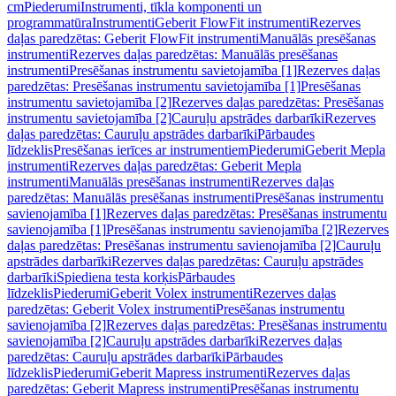
cm
Piederumi
Instrumenti, tīkla komponenti un
programmatūra
Instrumenti
Geberit FlowFit instrumenti
Rezerves
daļas paredzētas: Geberit FlowFit instrumenti
Manuālās presēšanas
instrumenti
Rezerves daļas paredzētas: Manuālās presēšanas
instrumenti
Presēšanas instrumentu savietojamība [1]
Rezerves daļas
paredzētas: Presēšanas instrumentu savietojamība [1]
Presēšanas
instrumentu savietojamība [2]
Rezerves daļas paredzētas: Presēšanas
instrumentu savietojamība [2]
Cauruļu apstrādes darbarīki
Rezerves
daļas paredzētas: Cauruļu apstrādes darbarīki
Pārbaudes
līdzeklis
Presēšanas ierīces ar instrumentiem
Piederumi
Geberit Mepla
instrumenti
Rezerves daļas paredzētas: Geberit Mepla
instrumenti
Manuālās presēšanas instrumenti
Rezerves daļas
paredzētas: Manuālās presēšanas instrumenti
Presēšanas instrumentu
savienojamība [1]
Rezerves daļas paredzētas: Presēšanas instrumentu
savienojamība [1]
Presēšanas instrumentu savienojamība [2]
Rezerves
daļas paredzētas: Presēšanas instrumentu savienojamība [2]
Cauruļu
apstrādes darbarīki
Rezerves daļas paredzētas: Cauruļu apstrādes
darbarīki
Spiediena testa korķis
Pārbaudes
līdzeklis
Piederumi
Geberit Volex instrumenti
Rezerves daļas
paredzētas: Geberit Volex instrumenti
Presēšanas instrumentu
savienojamība [2]
Rezerves daļas paredzētas: Presēšanas instrumentu
savienojamība [2]
Cauruļu apstrādes darbarīki
Rezerves daļas
paredzētas: Cauruļu apstrādes darbarīki
Pārbaudes
līdzeklis
Piederumi
Geberit Mapress instrumenti
Rezerves daļas
paredzētas: Geberit Mapress instrumenti
Presēšanas instrumentu