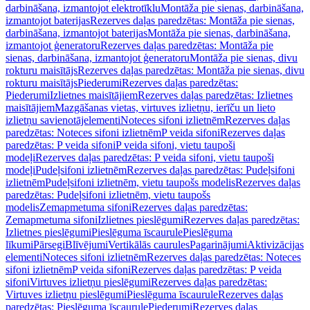
darbināšana, izmantojot elektrotīklu
Montāža pie sienas, darbināšana,
izmantojot baterijas
Rezerves daļas paredzētas: Montāža pie sienas,
darbināšana, izmantojot baterijas
Montāža pie sienas, darbināšana,
izmantojot ģeneratoru
Rezerves daļas paredzētas: Montāža pie
sienas, darbināšana, izmantojot ģeneratoru
Montāža pie sienas, divu
rokturu maisītājs
Rezerves daļas paredzētas: Montāža pie sienas, divu
rokturu maisītājs
Piederumi
Rezerves daļas paredzētas:
Piederumi
Izlietnes maisītājiem
Rezerves daļas paredzētas: Izlietnes
maisītājiem
Mazgāšanas vietas, virtuves izlietņu, ierīču un lieto
izlietņu savienotājelementi
Noteces sifoni izlietnēm
Rezerves daļas
paredzētas: Noteces sifoni izlietnēm
P veida sifoni
Rezerves daļas
paredzētas: P veida sifoni
P veida sifoni, vietu taupoši
modeļi
Rezerves daļas paredzētas: P veida sifoni, vietu taupoši
modeļi
Pudeļsifoni izlietnēm
Rezerves daļas paredzētas: Pudeļsifoni
izlietnēm
Pudeļsifoni izlietnēm, vietu taupošs modelis
Rezerves daļas
paredzētas: Pudeļsifoni izlietnēm, vietu taupošs
modelis
Zemapmetuma sifoni
Rezerves daļas paredzētas:
Zemapmetuma sifoni
Izlietnes pieslēgumi
Rezerves daļas paredzētas:
Izlietnes pieslēgumi
Pieslēguma īscaurule
Pieslēguma
līkumi
Pārsegi
Blīvējumi
Vertikālās caurules
Pagarinājumi
Aktivizācijas
elementi
Noteces sifoni izlietnēm
Rezerves daļas paredzētas: Noteces
sifoni izlietnēm
P veida sifoni
Rezerves daļas paredzētas: P veida
sifoni
Virtuves izlietņu pieslēgumi
Rezerves daļas paredzētas:
Virtuves izlietņu pieslēgumi
Pieslēguma īscaurule
Rezerves daļas
paredzētas: Pieslēguma īscaurule
Piederumi
Rezerves daļas