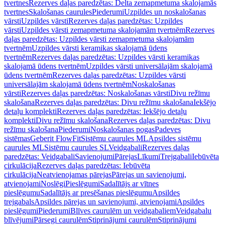
tvertnes
Rezerves daļas paredzētas: Delta zemapmetuma skalojamās
tvertnes
Skalošanas caurules
Piederumi
Uzpildes un noskalošanas
vārsti
Uzpildes vārsti
Rezerves daļas paredzētas: Uzpildes
vārsti
Uzpildes vārsti zemapmetuma skalojamām tvertnēm
Rezerves
daļas paredzētas: Uzpildes vārsti zemapmetuma skalojamām
tvertnēm
Uzpildes vārsti keramikas skalojamā ūdens
tvertnēm
Rezerves daļas paredzētas: Uzpildes vārsti keramikas
skalojamā ūdens tvertnēm
Uzpildes vārsti universālajām skalojamā
ūdens tvertnēm
Rezerves daļas paredzētas: Uzpildes vārsti
universālajām skalojamā ūdens tvertnēm
Noskalošanas
vārsti
Rezerves daļas paredzētas: Noskalošanas vārsti
Divu režīmu
skalošana
Rezerves daļas paredzētas: Divu režīmu skalošana
Iekšējo
detaļu komplekti
Rezerves daļas paredzētas: Iekšējo detaļu
komplekti
Divu režīmu skalošana
Rezerves daļas paredzētas: Divu
režīmu skalošana
Piederumi
Noskalošanas pogas
Padeves
sistēmas
Geberit FlowFit
Sistēmu caurules ML
Apsildes sistēmu
caurules ML
Sistēmu caurules SL
Veidgabali
Rezerves daļas
paredzētas: Veidgabali
Savienojumi
Pārejas
Līkumi
Trejgabali
Iebūvēta
cirkulācija
Rezerves daļas paredzētas: Iebūvēta
cirkulācija
Neatvienojamas pārejas
Pārejas un savienojumi,
atvienojami
Noslēgi
Pieslēgumi
Sadalītājs ar vītnes
pieslēgumu
Sadalītājs ar presēšanas pieslēgumu
Apsildes
trejgabals
Apsildes pārejas un savienojumi, atvienojami
Apsildes
pieslēgumi
Piederumi
Blīves caurulēm un veidgabaliem
Veidgabalu
blīvējumi
Pārsegi caurulēm
Stiprinājumi caurulēm
Stiprinājumi