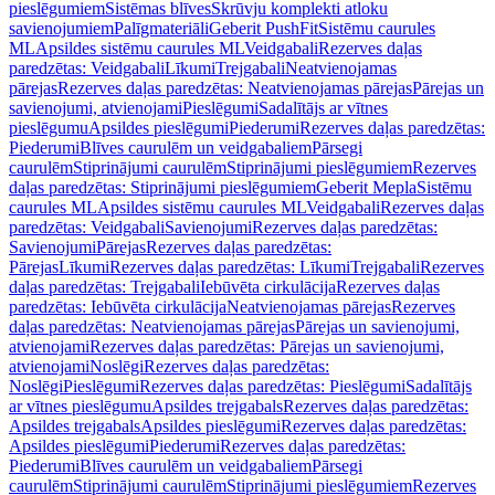
pieslēgumiem
Sistēmas blīves
Skrūvju komplekti atloku
savienojumiem
Palīgmateriāli
Geberit PushFit
Sistēmu caurules
ML
Apsildes sistēmu caurules ML
Veidgabali
Rezerves daļas
paredzētas: Veidgabali
Līkumi
Trejgabali
Neatvienojamas
pārejas
Rezerves daļas paredzētas: Neatvienojamas pārejas
Pārejas un
savienojumi, atvienojami
Pieslēgumi
Sadalītājs ar vītnes
pieslēgumu
Apsildes pieslēgumi
Piederumi
Rezerves daļas paredzētas:
Piederumi
Blīves caurulēm un veidgabaliem
Pārsegi
caurulēm
Stiprinājumi caurulēm
Stiprinājumi pieslēgumiem
Rezerves
daļas paredzētas: Stiprinājumi pieslēgumiem
Geberit Mepla
Sistēmu
caurules ML
Apsildes sistēmu caurules ML
Veidgabali
Rezerves daļas
paredzētas: Veidgabali
Savienojumi
Rezerves daļas paredzētas:
Savienojumi
Pārejas
Rezerves daļas paredzētas:
Pārejas
Līkumi
Rezerves daļas paredzētas: Līkumi
Trejgabali
Rezerves
daļas paredzētas: Trejgabali
Iebūvēta cirkulācija
Rezerves daļas
paredzētas: Iebūvēta cirkulācija
Neatvienojamas pārejas
Rezerves
daļas paredzētas: Neatvienojamas pārejas
Pārejas un savienojumi,
atvienojami
Rezerves daļas paredzētas: Pārejas un savienojumi,
atvienojami
Noslēgi
Rezerves daļas paredzētas:
Noslēgi
Pieslēgumi
Rezerves daļas paredzētas: Pieslēgumi
Sadalītājs
ar vītnes pieslēgumu
Apsildes trejgabals
Rezerves daļas paredzētas:
Apsildes trejgabals
Apsildes pieslēgumi
Rezerves daļas paredzētas:
Apsildes pieslēgumi
Piederumi
Rezerves daļas paredzētas:
Piederumi
Blīves caurulēm un veidgabaliem
Pārsegi
caurulēm
Stiprinājumi caurulēm
Stiprinājumi pieslēgumiem
Rezerves