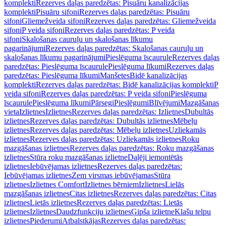
komplekti
Rezerves daļas paredzētas: Pisuāru kanalizācijas
komplekti
Pisuāru sifoni
Rezerves daļas paredzētas: Pisuāru
sifoni
Gliemežveida sifoni
Rezerves daļas paredzētas: Gliemežveida
sifoni
P veida sifoni
Rezerves daļas paredzētas: P veida
sifoni
Skalošanas cauruļu un skalošanas līkumu
pagarinājumi
Rezerves daļas paredzētas: Skalošanas cauruļu un
skalošanas līkumu pagarinājumi
Pieslēguma īscaurule
Rezerves daļas
paredzētas: Pieslēguma īscaurule
Pieslēguma līkumi
Rezerves daļas
paredzētas: Pieslēguma līkumi
Manšetes
Bidē kanalizācijas
komplekti
Rezerves daļas paredzētas: Bidē kanalizācijas komplekti
P
veida sifoni
Rezerves daļas paredzētas: P veida sifoni
Pieslēguma
īscaurule
Pieslēguma līkumi
Pārsegi
Pieslēgumi
Blīvējumi
Mazgāšanas
vieta
Izlietnes
Izlietnes
Rezerves daļas paredzētas: Izlietnes
Dubultās
izlietnes
Rezerves daļas paredzētas: Dubultās izlietnes
Mēbeļu
izlietnes
Rezerves daļas paredzētas: Mēbeļu izlietnes
Uzliekamās
izlietnes
Rezerves daļas paredzētas: Uzliekamās izlietnes
Roku
mazgāšanas izlietnes
Rezerves daļas paredzētas: Roku mazgāšanas
izlietnes
Stūra roku mazgāšanas izlietne
Daļēji iemontētās
izlietnes
Iebūvējamas izlietnes
Rezerves daļas paredzētas:
Iebūvējamas izlietnes
Zem virsmas iebūvējamas
Stūra
izlietnes
Izlietnes Comfort
Izlietnes bērniem
Izlietnes
Lielās
mazgāšanas izlietnes
Citas izlietnes
Rezerves daļas paredzētas: Citas
izlietnes
Lietās izlietnes
Rezerves daļas paredzētas: Lietās
izlietnes
Izlietnes
Daudzfunkciju izlietnes
Ģipša izlietne
Klašu telpu
izlietnes
Piederumi
Atbalstkājas
Rezerves daļas paredzētas: