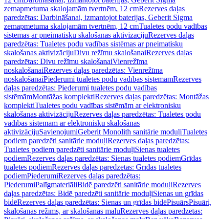
zemapmetuma skalojamām tvertnēm, 12 cm
Rezerves daļas
paredzētas: Darbināšanai, izmantojot baterijas, Geberit Sigma
zemapmetuma skalojamām tvertnēm, 12 cm
Tualetes podu vadības
sistēmas ar pneimatisku skalošanas aktivizāciju
Rezerves daļas
paredzētas: Tualetes podu vadības sistēmas ar pneimatisku
skalošanas aktivizāciju
Divu režīmu skalošanai
Rezerves daļas
paredzētas: Divu režīmu skalošanai
Vienrežīma
noskalošanai
Rezerves daļas paredzētas: Vienrežīma
noskalošanai
Piederumi tualetes podu vadības sistēmām
Rezerves
daļas paredzētas: Piederumi tualetes podu vadības
sistēmām
Montāžas komplekti
Rezerves daļas paredzētas: Montāžas
komplekti
Tualetes podu vadības sistēmām ar elektronisku
skalošanas aktivizāciju
Rezerves daļas paredzētas: Tualetes podu
vadības sistēmām ar elektronisku skalošanas
aktivizāciju
Savienojumi
Geberit Monolith sanitārie moduļi
Tualetes
podiem paredzēti sanitārie moduļi
Rezerves daļas paredzētas:
Tualetes podiem paredzēti sanitārie moduļi
Sienas tualetes
podiem
Rezerves daļas paredzētas: Sienas tualetes podiem
Grīdas
tualetes podiem
Rezerves daļas paredzētas: Grīdas tualetes
podiem
Piederumi
Rezerves daļas paredzētas:
Piederumi
Palīgmateriāli
Bidē paredzēti sanitārie moduļi
Rezerves
daļas paredzētas: Bidē paredzēti sanitārie moduļi
Sienas un grīdas
bidē
Rezerves daļas paredzētas: Sienas un grīdas bidē
Pisuārs
Pisuāri,
skalošanas režīms, ar skalošanas malu
Rezerves daļas paredzētas: