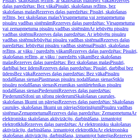
Pisuāri, skalošanas režīms, ar skalošanas malu
Bez vāka
Rezerves
daļas paredzētas: Bez vāka
Pisuāri, skalošanas režīms, bez
skalošanas malas
Rezerves daļas paredzētas: Pisuāri, skalošanas
režīms, bez skalošanas malas
Virsapmetuma vai zemapmetuma
pisuāru vadības sistēmām
Rezerves daļas paredzētas: Virsapmetuma
vai zemapmetuma pisuāru vadības sistēmām
Ar iebūvētu pisuāru
vadības sistēmu
Rezerves daļas paredzētas: Ar iebūvētu pisuāru
vadības sistēmu
Iebūvētai pisuāru vadības sistēmai
Rezerves daļas
paredzētas: Iebūvētai pisuāru vadības sistēmai
Pisuāri, skalošanas
režīms, ar vāku / paredzēts vākam
Rezerves daļas paredzētas: Pisuāri,
skalošanas režīms, ar vāku / paredzēts vākam
Bez skalošanas
malas
Rezerves daļas paredzētas: Bez skalošanas malas
Pisuāri,
darbībai bez ūdens
Rezerves daļas paredzētas: Pisuāri, darbībai bez
ūdens
Bez vāka
Rezerves daļas paredzētas: Bez vāka
Pisuāru
nodalīšanas sienas
Plastmasas pisuāru nodalīšanas sienas
Stikla
pisuāru nodalīšanas sienas
Keramikas sanitārtehnikas pisuāru
nodalīšanas sienas
Piederumi
Rezerves daļas paredzētas:
Piederumi
Sifoni un sifonu piederumi
Skalošanas caurules,
skalošanas līkumi un pārejas
Rezerves daļas paredzētas: Skalošanas
caurules, skalošanas līkumi un pārejas
Stiprinājumi
Pisuāru vadības
sistēmas
Zemapmetuma
Rezerves daļas paredzētas: Zemapmetuma
Ar
elektronisku skalošanas aktivizāciju, darbināšana, izmantojot
elektrotīklu
Rezerves daļas paredzētas: Ar elektronisku skalošanas
aktivizāciju, darbināšana, izmantojot elektrotīklu
Ar elektronisku
skalošanas aktivizāciju, darbināšana, izmantojot baterijas
Rezerves