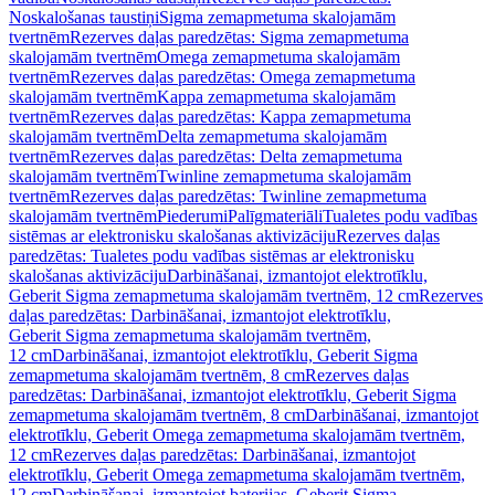
Noskalošanas taustiņi
Sigma zemapmetuma skalojamām
tvertnēm
Rezerves daļas paredzētas: Sigma zemapmetuma
skalojamām tvertnēm
Omega zemapmetuma skalojamām
tvertnēm
Rezerves daļas paredzētas: Omega zemapmetuma
skalojamām tvertnēm
Kappa zemapmetuma skalojamām
tvertnēm
Rezerves daļas paredzētas: Kappa zemapmetuma
skalojamām tvertnēm
Delta zemapmetuma skalojamām
tvertnēm
Rezerves daļas paredzētas: Delta zemapmetuma
skalojamām tvertnēm
Twinline zemapmetuma skalojamām
tvertnēm
Rezerves daļas paredzētas: Twinline zemapmetuma
skalojamām tvertnēm
Piederumi
Palīgmateriāli
Tualetes podu vadības
sistēmas ar elektronisku skalošanas aktivizāciju
Rezerves daļas
paredzētas: Tualetes podu vadības sistēmas ar elektronisku
skalošanas aktivizāciju
Darbināšanai, izmantojot elektrotīklu,
Geberit Sigma zemapmetuma skalojamām tvertnēm, 12 cm
Rezerves
daļas paredzētas: Darbināšanai, izmantojot elektrotīklu,
Geberit Sigma zemapmetuma skalojamām tvertnēm,
12 cm
Darbināšanai, izmantojot elektrotīklu, Geberit Sigma
zemapmetuma skalojamām tvertnēm, 8 cm
Rezerves daļas
paredzētas: Darbināšanai, izmantojot elektrotīklu, Geberit Sigma
zemapmetuma skalojamām tvertnēm, 8 cm
Darbināšanai, izmantojot
elektrotīklu, Geberit Omega zemapmetuma skalojamām tvertnēm,
12 cm
Rezerves daļas paredzētas: Darbināšanai, izmantojot
elektrotīklu, Geberit Omega zemapmetuma skalojamām tvertnēm,
12 cm
Darbināšanai, izmantojot baterijas, Geberit Sigma