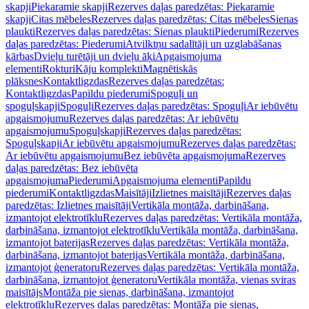
skapji
Piekaramie skapji
Rezerves daļas paredzētas: Piekaramie
skapji
Citas mēbeles
Rezerves daļas paredzētas: Citas mēbeles
Sienas
plaukti
Rezerves daļas paredzētas: Sienas plaukti
Piederumi
Rezerves
daļas paredzētas: Piederumi
Atvilktņu sadalītāji un uzglabāšanas
kārbas
Dvieļu turētāji un dvieļu āķi
Apgaismojuma
elementi
Rokturi
Kāju komplekti
Magnētiskās
plāksnes
Kontaktligzdas
Rezerves daļas paredzētas:
Kontaktligzdas
Papildu piederumi
Spoguļi un
spoguļskapji
Spoguļi
Rezerves daļas paredzētas: Spoguļi
Ar iebūvētu
apgaismojumu
Rezerves daļas paredzētas: Ar iebūvētu
apgaismojumu
Spoguļskapji
Rezerves daļas paredzētas:
Spoguļskapji
Ar iebūvētu apgaismojumu
Rezerves daļas paredzētas:
Ar iebūvētu apgaismojumu
Bez iebūvēta apgaismojuma
Rezerves
daļas paredzētas: Bez iebūvēta
apgaismojuma
Piederumi
Apgaismojuma elementi
Papildu
piederumi
Kontaktligzdas
Maisītāji
Izlietnes maisītāji
Rezerves daļas
paredzētas: Izlietnes maisītāji
Vertikāla montāža, darbināšana,
izmantojot elektrotīklu
Rezerves daļas paredzētas: Vertikāla montāža,
darbināšana, izmantojot elektrotīklu
Vertikāla montāža, darbināšana,
izmantojot baterijas
Rezerves daļas paredzētas: Vertikāla montāža,
darbināšana, izmantojot baterijas
Vertikāla montāža, darbināšana,
izmantojot ģeneratoru
Rezerves daļas paredzētas: Vertikāla montāža,
darbināšana, izmantojot ģeneratoru
Vertikāla montāža, vienas sviras
maisītājs
Montāža pie sienas, darbināšana, izmantojot
elektrotīklu
Rezerves daļas paredzētas: Montāža pie sienas,