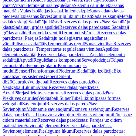
vārsti
Virsmu temperatūras regulēšana
Sistēmu caurule
Ieklāšanas
materiāls
Malas izolācijas joslas
Līmlentes
Izplešanas adatas
Javas
piedevas
Izplešanās šuves
Cauruļu līkumu balsti
Sadales skapji
Metāla
sadales skapji
Sadalītāju klāsts
Rezerves daļas paredzētas: Sadalītāju
klāsts
Sadalītāji grīdas apsildei
Rezerves daļas paredzētas: Sadalītāji
grīdas apsildei
Lodveida ventiļi
Termometrs
Pārejas
Rezerves daļas
paredzētas: Pārejas
Sadalītāju noslēgi
Ātrās atgaisošanas
vārsti
Plūsmas sadalītājs
Temperatūras regulēšanas vienības
Rezerves
daļas paredzētas: Temperatūras regulēšanas vienības
Apsildes
elementu sadalītāji
Rezerves daļas paredzētas: Apsildes elementu
sadalītāji
Apvadi
Regulēšanas komponenti
Servopiedziņas
Telpas
termostati
Galvenie regulatori
Komunikācijas
moduļi
Sensori
Transformatori
Piederumi
Sadalītāju izolācija
Ēku
kanalizācijas sistēmas
Geberit Silent-
db20
Caurules
Veidgabali
Rezerves daļas paredzētas:
Veidgabali
Līkumi
Atzari
Rezerves daļas paredzētas:
Atzari
Pārejas
Piekļuves caurules
Rezerves daļas paredzētas:
Piekļuves caurules
Veidgabali SuperTube
Līkumi
Īpašas formas
veidgabali
Savienojumi
Rezerves daļas paredzētas:
Savienojumi
Metināmie savienojumi
Uzmavu savienojumi
Rezerves
daļas paredzētas: Uzmavu savienojumi
Skavu savienojumi
Pārejas uz
citiem materiāliem
Rezerves daļas paredzētas: Pārejas uz citiem
materiāliem
Savienotājelementi
Rezerves daļas paredzētas:
Savienotājelementi
Pieslēguma līkumi
Rezerves daļas paredzētas: