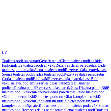
LV
Tualetes podi un pisuāri
Geberit AquaClean tualetes podi ar bidē
funkciju
Bidē tualetes podi ar vāku
Rezerves daļas paredzētas: Bidē
tualetes podi ar vāku
Sienas tualetes podi
Rezerves daļas paredzētas:
Sienas tualetes podi
Grīdas tualetes podi
Rezerves daļas paredzētas:
Grīdas tualetes podi
Bidē vāki
Rezerves daļas paredzētas: Bidē
vāki
Tualetes podiem
Rezerves daļas paredzētas: Tualetes
podiem
Dizaina paneļi
Rezerves daļas paredzētas: Dizaina paneļi
Bidē
tualetes podu vākiem
Rezerves daļas paredzētas: Bidē tualetes podu
vākiem
Piederumi
Bidē tualetes podu un vāku komplektiem
Bidē
tualetes podu vākiem
Bidē vāku un bidē tualetes podu un vāku
komplektiem
Palīgmateriāli
Tualetes podi un tualetes poda vāki
Sienas
tualetes podi
Rezerves daļas paredzētas: Sienas tualetes podi
Tualetes