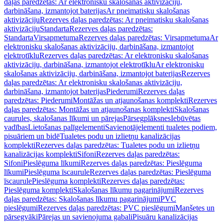
daļas paredzētas: Ar elektronisku skalošanas aktivizāciju,
darbināšana, izmantojot baterijas
Ar pneimatisku skalošanas
aktivizāciju
Rezerves daļas paredzētas: Ar pneimatisku skalošanas
aktivizāciju
Standarta
Rezerves daļas paredzētas:
Standarta
Virsapmetuma
Rezerves daļas paredzētas: Virsapmetuma
Ar
elektronisku skalošanas aktivizāciju, darbināšana, izmantojot
elektrotīklu
Rezerves daļas paredzētas: Ar elektronisku skalošanas
aktivizāciju, darbināšana, izmantojot elektrotīklu
Ar elektronisku
skalošanas aktivizāciju, darbināšana, izmantojot baterijas
Rezerves
daļas paredzētas: Ar elektronisku skalošanas aktivizāciju,
darbināšana, izmantojot baterijas
Piederumi
Rezerves daļas
paredzētas: Piederumi
Montāžas un atjaunošanas komplekti
Rezerves
daļas paredzētas: Montāžas un atjaunošanas komplekti
Skalošanas
caurules, skalošanas līkumi un pārejas
Pārsegplāksnes
Iebūvētas
vadības
Lietošanas palīgelementi
Savienotājelementi tualetes podiem,
pisuāriem un bidē
Tualetes podu un izlietņu kanalizācijas
komplekti
Rezerves daļas paredzētas: Tualetes podu un izlietņu
kanalizācijas komplekti
Sifoni
Rezerves daļas paredzētas:
Sifoni
Pieslēguma līkumi
Rezerves daļas paredzētas: Pieslēguma
līkumi
Pieslēguma īscaurule
Rezerves daļas paredzētas: Pieslēguma
īscaurule
Pieslēguma komplekti
Rezerves daļas paredzētas:
Pieslēguma komplekti
Skalošanas līkumu pagarinājumi
Rezerves
daļas paredzētas: Skalošanas līkumu pagarinājumi
PVC
pieslēgumi
Rezerves daļas paredzētas: PVC pieslēgumi
Manšetes un
pārsegvāki
Pārejas un savienojuma gabali
Pisuāru kanalizācijas