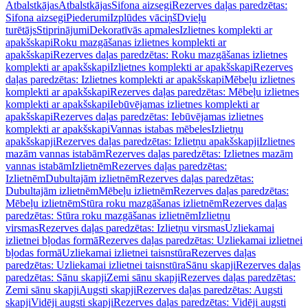
Atbalstkājas
Atbalstkājas
Sifona aizsegi
Rezerves daļas paredzētas:
Sifona aizsegi
Piederumi
Izplūdes vāciņš
Dvieļu
turētājs
Stiprinājumi
Dekoratīvās apmales
Izlietnes komplekti ar
apakšskapi
Roku mazgāšanas izlietnes komplekti ar
apakšskapi
Rezerves daļas paredzētas: Roku mazgāšanas izlietnes
komplekti ar apakšskapi
Izlietnes komplekti ar apakšskapi
Rezerves
daļas paredzētas: Izlietnes komplekti ar apakšskapi
Mēbeļu izlietnes
komplekti ar apakšskapi
Rezerves daļas paredzētas: Mēbeļu izlietnes
komplekti ar apakšskapi
Iebūvējamas izlietnes komplekti ar
apakšskapi
Rezerves daļas paredzētas: Iebūvējamas izlietnes
komplekti ar apakšskapi
Vannas istabas mēbeles
Izlietņu
apakšskapji
Rezerves daļas paredzētas: Izlietņu apakšskapji
Izlietnes
mazām vannas istabām
Rezerves daļas paredzētas: Izlietnes mazām
vannas istabām
Izlietnēm
Rezerves daļas paredzētas:
Izlietnēm
Dubultajām izlietnēm
Rezerves daļas paredzētas:
Dubultajām izlietnēm
Mēbeļu izlietnēm
Rezerves daļas paredzētas:
Mēbeļu izlietnēm
Stūra roku mazgāšanas izlietnēm
Rezerves daļas
paredzētas: Stūra roku mazgāšanas izlietnēm
Izlietņu
virsmas
Rezerves daļas paredzētas: Izlietņu virsmas
Uzliekamai
izlietnei bļodas formā
Rezerves daļas paredzētas: Uzliekamai izlietnei
bļodas formā
Uzliekamai izlietnei taisnstūra
Rezerves daļas
paredzētas: Uzliekamai izlietnei taisnstūra
Sānu skapji
Rezerves daļas
paredzētas: Sānu skapji
Zemi sānu skapji
Rezerves daļas paredzētas:
Zemi sānu skapji
Augsti skapji
Rezerves daļas paredzētas: Augsti
skapji
Vidēji augsti skapji
Rezerves daļas paredzētas: Vidēji augsti