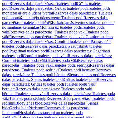
podi
Rezerves daļas paredzētas: Tualetes podi
Grīdas tualetes
podi
Rezerves daļas paredzētas: Grīdas tualetes podi
Tualetes podi
montāžai ar ārējo ūdens tvertni
Rezerves daļas paredzētas: Tualetes
podi montāžai ar ārējo ūdens tvertni
Tualetes podi
Rezerves daļas
paredzētas: Tualetes podi
Ārējās skalojamās tvertnes tualetes podiem,
no sanitārās keramikas
Montāža uz tualetes poda
Tualetes poda
vāki
Rezerves daļas paredzētas: Tualetes poda vāki
Tualetes poda
vāki
Rezerves daļas paredzētas: Tualetes poda vāki
Comfort tualetes
podi
Rezerves daļas paredzētas: Comfort tualetes podi
Paaugstināti
tualetes podi
Rezerves daļas paredzētas: Paaugstināti tualetes
podi
Pagarināti tualetes podi
Rezerves daļas paredzētas: Pagarināti
tualetes podi
Comfort tualetes poda vāki
Rezerves daļas paredzētas:
Comfort tualetes poda vāki
Tualetes poda vāki
Rezerves daļas
paredzētas: Tualetes poda vāki
Tualetes poda sēdriņķi
Rezerves daļas
paredzētas: Tualetes poda sēdriņķi
Tualetes podi bērniem
Rezerves
daļas paredzētas: Tualetes podi bērniem
Sienas tualetes podi
Rezerves
daļas paredzētas: Sienas tualetes podi
Grīdas tualetes podi
Rezerves
daļas paredzētas: Grīdas tualetes podi
Tualetes podu vāki
bērniem
Rezerves daļas paredzētas: Tualetes podu vāki
bērniem
Tualetes poda vāki
Rezerves daļas paredzētas: Tualetes poda
vāki
Tualetes poda sēdriņķi
Rezerves daļas paredzētas: Tualetes poda
sēdriņķi
Bidē
Sienas bidē
Rezerves daļas paredzētas: Sienas
bidē
Grīdas bidē
Piederumi
Rezerves daļas paredzētas:
Piederumi
Noskalošanas taustiņi un tualetes poda
vadība
Noskalošanas taustiņi
Rezerves daļas paredzētas: