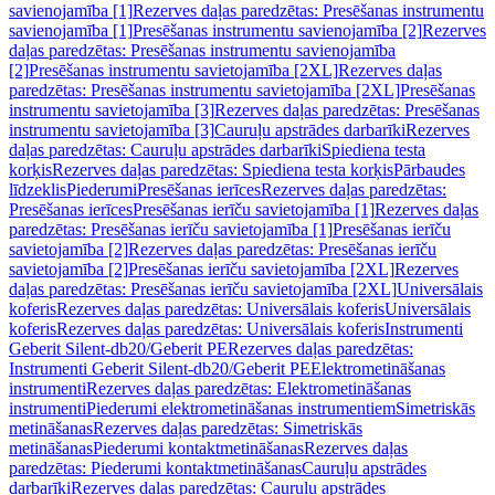
savienojamība [1]
Rezerves daļas paredzētas: Presēšanas instrumentu
savienojamība [1]
Presēšanas instrumentu savienojamība [2]
Rezerves
daļas paredzētas: Presēšanas instrumentu savienojamība
[2]
Presēšanas instrumentu savietojamība [2XL]
Rezerves daļas
paredzētas: Presēšanas instrumentu savietojamība [2XL]
Presēšanas
instrumentu savietojamība [3]
Rezerves daļas paredzētas: Presēšanas
instrumentu savietojamība [3]
Cauruļu apstrādes darbarīki
Rezerves
daļas paredzētas: Cauruļu apstrādes darbarīki
Spiediena testa
korķis
Rezerves daļas paredzētas: Spiediena testa korķis
Pārbaudes
līdzeklis
Piederumi
Presēšanas ierīces
Rezerves daļas paredzētas:
Presēšanas ierīces
Presēšanas ierīču savietojamība [1]
Rezerves daļas
paredzētas: Presēšanas ierīču savietojamība [1]
Presēšanas ierīču
savietojamība [2]
Rezerves daļas paredzētas: Presēšanas ierīču
savietojamība [2]
Presēšanas ierīču savietojamība [2XL]
Rezerves
daļas paredzētas: Presēšanas ierīču savietojamība [2XL]
Universālais
koferis
Rezerves daļas paredzētas: Universālais koferis
Universālais
koferis
Rezerves daļas paredzētas: Universālais koferis
Instrumenti
Geberit Silent-db20/Geberit PE
Rezerves daļas paredzētas:
Instrumenti Geberit Silent-db20/Geberit PE
Elektrometināšanas
instrumenti
Rezerves daļas paredzētas: Elektrometināšanas
instrumenti
Piederumi elektrometināšanas instrumentiem
Simetriskās
metināšanas
Rezerves daļas paredzētas: Simetriskās
metināšanas
Piederumi kontaktmetināšanas
Rezerves daļas
paredzētas: Piederumi kontaktmetināšanas
Cauruļu apstrādes
darbarīki
Rezerves daļas paredzētas: Cauruļu apstrādes