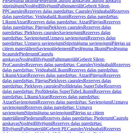
Pieslēguma līkumi
Piederumi
Cauruļu apskavas
Cauruļu apskavu
stiprinājumi
Noslēgi
Blīvējumi
Palīgmateriāli
Geberit Silent-
PP
Caurules
Rezerves daļas paredzētas: Caurules
Veidgabali
Rezerves
daļas paredzētas: Veidgabali
Līkumi
Rezerves daļas paredzētas:
Līkumi
Atzari
Rezerves daļas paredzētas: Atzari
Pārejas
Rezerves
daļas paredzētas: Pārejas
Piekļuves caurules
Rezerves daļas
paredzētas: Piekļuves caurules
Savienojumi
Rezerves daļas
paredzētas: Savienojumi
Uzmavu savienojumi
Rezerves daļas
paredzētas: Uzmavu savienojumi
Stiprinājuma savienojumi
Pārejas uz
citiem materiāliem
Savienotājelementi
Pieslēguma līkumi
Pieslēguma
īscaurule
Piederumi
Cauruļu
apskavas
Noslēgi
Blīvējumi
Palīgmateriāli
Geberit Silent-
Pro
Caurules
Rezerves daļas paredzētas: Caurules
Veidgabali
Rezerves
daļas paredzētas: Veidgabali
Līkumi
Rezerves daļas paredzētas:
Līkumi
Atzari
Rezerves daļas paredzētas: Atzari
Pārejas
Rezerves
daļas paredzētas: Pārejas
Piekļuves caurules
Rezerves daļas
paredzētas: Piekļuves caurules
Profildetaļas SuperTube
Rezerves
daļas paredzētas: Profildetaļas SuperTube
Līkumi
Rezerves daļas
paredzētas: Līkumi
Atzari
Rezerves daļas paredzētas:
Atzari
Savienojumi
Rezerves daļas paredzētas: Savienojumi
Uzmavu
savienojumi
Rezerves daļas paredzētas: Uzmavu
savienojumi
Stiprinājuma savienojumi
Pārejas uz citiem
materiāliem
Piederumi
Rezerves daļas paredzētas: Piederumi
Cauruļu
apskavas
Noslēgi
Blīvējumi
Rezerves daļas paredzētas:
Blīvējumi
Palīgmateriāli
Geberit PE
Caurules
Veidgabali
Rezerves