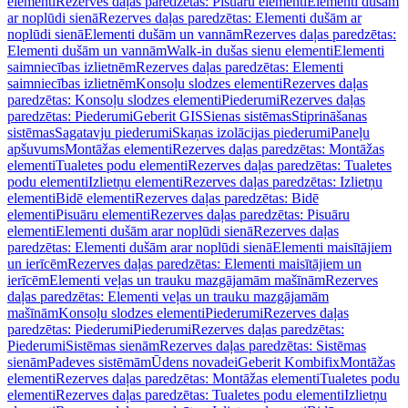
elementi
Rezerves daļas paredzētas: Pisuāru elementi
Elementi dušām
ar noplūdi sienā
Rezerves daļas paredzētas: Elementi dušām ar
noplūdi sienā
Elementi dušām un vannām
Rezerves daļas paredzētas:
Elementi dušām un vannām
Walk-in dušas sienu elementi
Elementi
saimniecības izlietnēm
Rezerves daļas paredzētas: Elementi
saimniecības izlietnēm
Konsoļu slodzes elementi
Rezerves daļas
paredzētas: Konsoļu slodzes elementi
Piederumi
Rezerves daļas
paredzētas: Piederumi
Geberit GIS
Sienas sistēmas
Stiprināšanas
sistēmas
Sagatavju piederumi
Skaņas izolācijas piederumi
Paneļu
apšuvums
Montāžas elementi
Rezerves daļas paredzētas: Montāžas
elementi
Tualetes podu elementi
Rezerves daļas paredzētas: Tualetes
podu elementi
Izlietņu elementi
Rezerves daļas paredzētas: Izlietņu
elementi
Bidē elementi
Rezerves daļas paredzētas: Bidē
elementi
Pisuāru elementi
Rezerves daļas paredzētas: Pisuāru
elementi
Elementi dušām arar noplūdi sienā
Rezerves daļas
paredzētas: Elementi dušām arar noplūdi sienā
Elementi maisītājiem
un ierīcēm
Rezerves daļas paredzētas: Elementi maisītājiem un
ierīcēm
Elementi veļas un trauku mazgājamām mašīnām
Rezerves
daļas paredzētas: Elementi veļas un trauku mazgājamām
mašīnām
Konsoļu slodzes elementi
Piederumi
Rezerves daļas
paredzētas: Piederumi
Piederumi
Rezerves daļas paredzētas:
Piederumi
Sistēmas sienām
Rezerves daļas paredzētas: Sistēmas
sienām
Padeves sistēmām
Ūdens novadei
Geberit Kombifix
Montāžas
elementi
Rezerves daļas paredzētas: Montāžas elementi
Tualetes podu
elementi
Rezerves daļas paredzētas: Tualetes podu elementi
Izlietņu