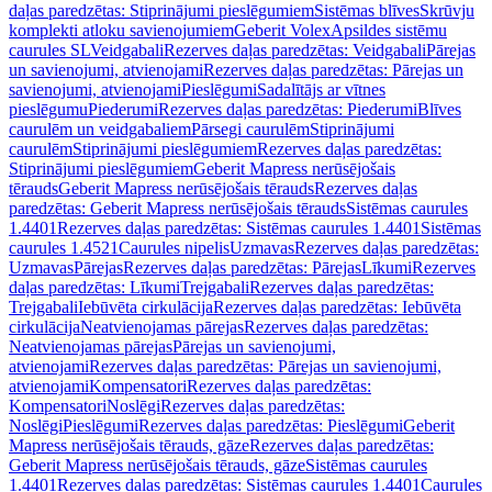
daļas paredzētas: Stiprinājumi pieslēgumiem
Sistēmas blīves
Skrūvju
komplekti atloku savienojumiem
Geberit Volex
Apsildes sistēmu
caurules SL
Veidgabali
Rezerves daļas paredzētas: Veidgabali
Pārejas
un savienojumi, atvienojami
Rezerves daļas paredzētas: Pārejas un
savienojumi, atvienojami
Pieslēgumi
Sadalītājs ar vītnes
pieslēgumu
Piederumi
Rezerves daļas paredzētas: Piederumi
Blīves
caurulēm un veidgabaliem
Pārsegi caurulēm
Stiprinājumi
caurulēm
Stiprinājumi pieslēgumiem
Rezerves daļas paredzētas:
Stiprinājumi pieslēgumiem
Geberit Mapress nerūsējošais
tērauds
Geberit Mapress nerūsējošais tērauds
Rezerves daļas
paredzētas: Geberit Mapress nerūsējošais tērauds
Sistēmas caurules
1.4401
Rezerves daļas paredzētas: Sistēmas caurules 1.4401
Sistēmas
caurules 1.4521
Caurules nipelis
Uzmavas
Rezerves daļas paredzētas:
Uzmavas
Pārejas
Rezerves daļas paredzētas: Pārejas
Līkumi
Rezerves
daļas paredzētas: Līkumi
Trejgabali
Rezerves daļas paredzētas:
Trejgabali
Iebūvēta cirkulācija
Rezerves daļas paredzētas: Iebūvēta
cirkulācija
Neatvienojamas pārejas
Rezerves daļas paredzētas:
Neatvienojamas pārejas
Pārejas un savienojumi,
atvienojami
Rezerves daļas paredzētas: Pārejas un savienojumi,
atvienojami
Kompensatori
Rezerves daļas paredzētas:
Kompensatori
Noslēgi
Rezerves daļas paredzētas:
Noslēgi
Pieslēgumi
Rezerves daļas paredzētas: Pieslēgumi
Geberit
Mapress nerūsējošais tērauds, gāze
Rezerves daļas paredzētas:
Geberit Mapress nerūsējošais tērauds, gāze
Sistēmas caurules
1.4401
Rezerves daļas paredzētas: Sistēmas caurules 1.4401
Caurules