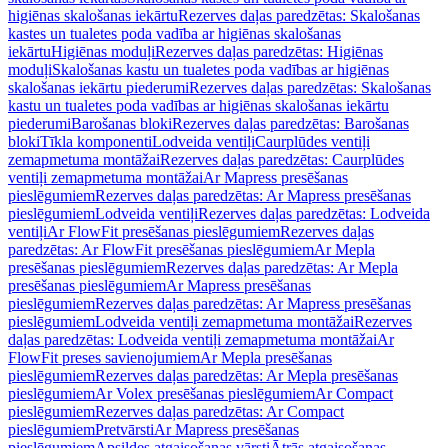
higiēnas skalošanas iekārtu
Rezerves daļas paredzētas: Skalošanas
kastes un tualetes poda vadība ar higiēnas skalošanas
iekārtu
Higiēnas moduļi
Rezerves daļas paredzētas: Higiēnas
moduļi
Skalošanas kastu un tualetes poda vadības ar higiēnas
skalošanas iekārtu piederumi
Rezerves daļas paredzētas: Skalošanas
kastu un tualetes poda vadības ar higiēnas skalošanas iekārtu
piederumi
Barošanas bloki
Rezerves daļas paredzētas: Barošanas
bloki
Tīkla komponenti
Lodveida ventiļi
Caurplūdes ventiļi
zemapmetuma montāžai
Rezerves daļas paredzētas: Caurplūdes
ventiļi zemapmetuma montāžai
Ar Mapress presēšanas
pieslēgumiem
Rezerves daļas paredzētas: Ar Mapress presēšanas
pieslēgumiem
Lodveida ventiļi
Rezerves daļas paredzētas: Lodveida
ventiļi
Ar FlowFit presēšanas pieslēgumiem
Rezerves daļas
paredzētas: Ar FlowFit presēšanas pieslēgumiem
Ar Mepla
presēšanas pieslēgumiem
Rezerves daļas paredzētas: Ar Mepla
presēšanas pieslēgumiem
Ar Mapress presēšanas
pieslēgumiem
Rezerves daļas paredzētas: Ar Mapress presēšanas
pieslēgumiem
Lodveida ventiļi zemapmetuma montāžai
Rezerves
daļas paredzētas: Lodveida ventiļi zemapmetuma montāžai
Ar
FlowFit preses savienojumiem
Ar Mepla presēšanas
pieslēgumiem
Rezerves daļas paredzētas: Ar Mepla presēšanas
pieslēgumiem
Ar Volex presēšanas pieslēgumiem
Ar Compact
pieslēgumiem
Rezerves daļas paredzētas: Ar Compact
pieslēgumiem
Pretvārsti
Ar Mapress presēšanas
pieslēgumiem
Apsildes atgaisošanas vārsti
Ātrās atgaisošanas