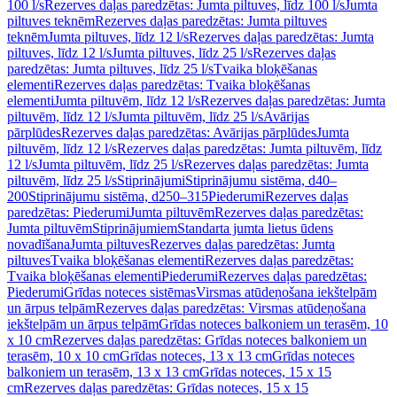
100 l/s
Rezerves daļas paredzētas: Jumta piltuves, līdz 100 l/s
Jumta
piltuves teknēm
Rezerves daļas paredzētas: Jumta piltuves
teknēm
Jumta piltuves, līdz 12 l/s
Rezerves daļas paredzētas: Jumta
piltuves, līdz 12 l/s
Jumta piltuves, līdz 25 l/s
Rezerves daļas
paredzētas: Jumta piltuves, līdz 25 l/s
Tvaika bloķēšanas
elementi
Rezerves daļas paredzētas: Tvaika bloķēšanas
elementi
Jumta piltuvēm, līdz 12 l/s
Rezerves daļas paredzētas: Jumta
piltuvēm, līdz 12 l/s
Jumta piltuvēm, līdz 25 l/s
Avārijas
pārplūdes
Rezerves daļas paredzētas: Avārijas pārplūdes
Jumta
piltuvēm, līdz 12 l/s
Rezerves daļas paredzētas: Jumta piltuvēm, līdz
12 l/s
Jumta piltuvēm, līdz 25 l/s
Rezerves daļas paredzētas: Jumta
piltuvēm, līdz 25 l/s
Stiprinājumi
Stiprinājumu sistēma, d40–
200
Stiprinājumu sistēma, d250–315
Piederumi
Rezerves daļas
paredzētas: Piederumi
Jumta piltuvēm
Rezerves daļas paredzētas:
Jumta piltuvēm
Stiprinājumiem
Standarta jumta lietus ūdens
novadīšana
Jumta piltuves
Rezerves daļas paredzētas: Jumta
piltuves
Tvaika bloķēšanas elementi
Rezerves daļas paredzētas:
Tvaika bloķēšanas elementi
Piederumi
Rezerves daļas paredzētas:
Piederumi
Grīdas noteces sistēmas
Virsmas atūdeņošana iekštelpām
un ārpus telpām
Rezerves daļas paredzētas: Virsmas atūdeņošana
iekštelpām un ārpus telpām
Grīdas noteces balkoniem un terasēm, 10
x 10 cm
Rezerves daļas paredzētas: Grīdas noteces balkoniem un
terasēm, 10 x 10 cm
Grīdas noteces, 13 x 13 cm
Grīdas noteces
balkoniem un terasēm, 13 x 13 cm
Grīdas noteces, 15 x 15
cm
Rezerves daļas paredzētas: Grīdas noteces, 15 x 15