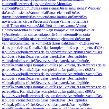
elementi
Rezerves daļas paredzētas: Montāžas
elementi
Piederumi
Dušas sānu sienas
Dušas sānu sienas
“Walk-in”
dušas sānu sienas
Vannu atdalīšanas elementi
Dušas
durvis
Piederumi
Nišas novietošanas kārbas dušām
Nišas
novietošanas kārbas
Piederumi
Vannas
Vannas no sanitārā
akrila
Taisnstūra vannas
Mākslīgā akmens vannas
Vannas
zīdaiņiem
Montāžas elementi
Kāju komplekti un komplekti ar
šķērsstieņiem un sienas enkurskrūvēm
Piederumi
Remonta
komplekti
Papildu piederumi
Savienotājelementi dušām un
vannām
Kanalizācijas komplekti dušas paliktņiem, d52
Rezerves
daļas paredzētas: Kanalizācijas komplekti dušas paliktņiem, d52
Ar
izplūdes vāciņu
Rezerves daļas paredzētas: Ar izplūdes vāciņu
Bez
izplūdes vāciņa
Rezerves daļas paredzētas: Bez izplūdes
vāciņa
Izplūdes vāciņš
Rezerves daļas paredzētas: Izplūdes
vāciņš
Kanalizācijas komplekti dušas paliktņiem, d62
Rezerves daļas
paredzētas: Kanalizācijas komplekti dušas paliktņiem, d62
Ar
izplūdes vāciņu
Rezerves daļas paredzētas: Ar izplūdes vāciņu
Bez
izplūdes vāciņa
Rezerves daļas paredzētas: Bez izplūdes
vāciņa
Izplūdes vāciņš
Rezerves daļas paredzētas: Izplūdes
vāciņš
Kanalizācijas komplekti dušas paliktņiem, d90
Rezerves daļas
paredzētas: Kanalizācijas komplekti dušas paliktņiem, d90
Ar
izplūdes vāciņu
Rezerves daļas paredzētas: Ar izplūdes vāciņu
Bez
izplūdes vāciņa
Rezerves daļas paredzētas: Bez izplūdes
vāciņa
Izplūdes vāciņš
Rezerves daļas paredzētas: Izplūdes
vāciņš
Kanalizācijas komplekti vannām, d52
Rezerves daļas