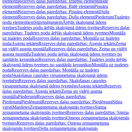
elementi
Rezerves daļas paredzētas: Izlietņu elementi
Bidē
elementi
Rezerves daļas paredzētas: Bidē elementi
Pisuāru
elementi
Rezerves daļas paredzētas: Pisuāru elementi
Dušu
elementi
Rezerves daļas paredzētas: Dušu elementi
Piederumi
Tualetes
podu elementiem
Stiprinājumiem
Ārējās skalojamā ūdens
tvertnes
Tualetes podu ārējās skalojamā ūdens tvertnes
Rezerves daļas
paredzētas: Tualetes podu ārējās skalojamā ūdens tvertnes
Montāža
uz tualetes poda
Rezerves daļas paredzētas: Montāža uz tualetes
poda
Augstu iekārts
Rezerves daļas paredzētas: Augstu iekārts
Zema
un vidēji augsta montāža
Rezerves daļas paredzētas: Zema un vidēji
augsta montāža
Tualetes podu ārējās skalojamā ūdens tvertnes no
sanitārās keramikas
Rezerves daļas paredzētas: Tualetes podu ārējās
skalojamā ūdens tvertnes no sanitārās keramikas
Montāža uz tualetes
poda
Rezerves daļas paredzētas: Montāža uz tualetes
poda
Skalošanas caurules virsapmetuma skalojamā ūdens
tvertnēm
Rezerves daļas paredzētas: Skalošanas caurules
virsapmetuma skalojamā ūdens tvertnēm
Augstu iekārts
Rezerves
daļas paredzētas: Augstu iekārts
Zema un vidēji augsta
montāža
Piederumi
Rezerves daļas paredzētas:
Piederumi
Pieslēgumi
Rezerves daļas paredzētas: Pieslēgumi
Stūra
vārsti
Manšetes
Zemapmetuma skalojamās tvertnes
Sigma
zemapmetuma skalojamās tvertnes
Rezerves daļas paredzētas: Sigma
zemapmetuma skalojamās tvertnes
Omega zemapmetuma skalojamās
tvertnes
Rezerves daļas paredzētas: Omega zemapmetuma
skalojamās tvertnes
Delta zemapmetuma skalojamās