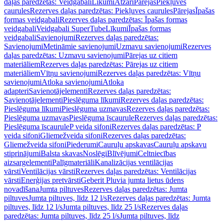
daļas paredzētas: Veidgabali
Līkumi
Atzari
Pārejas
Piekļuves
caurules
Rezerves daļas paredzētas: Piekļuves caurules
Pārejas
Īpašas
formas veidgabali
Rezerves daļas paredzētas: Īpašas formas
veidgabali
Veidgabali SuperTube
Līkumi
Īpašas formas
veidgabali
Savienojumi
Rezerves daļas paredzētas:
Savienojumi
Metināmie savienojumi
Uzmavu savienojumi
Rezerves
daļas paredzētas: Uzmavu savienojumi
Pārejas uz citiem
materiāliem
Rezerves daļas paredzētas: Pārejas uz citiem
materiāliem
Vītņu savienojumi
Rezerves daļas paredzētas: Vītņu
savienojumi
Atloka savienojumi
Atloka
adapteri
Savienotājelementi
Rezerves daļas paredzētas:
Savienotājelementi
Pieslēguma līkumi
Rezerves daļas paredzētas:
Pieslēguma līkumi
Pieslēguma uzmavas
Rezerves daļas paredzētas:
Pieslēguma uzmavas
Pieslēguma īscaurule
Rezerves daļas paredzētas:
Pieslēguma īscaurule
P veida sifoni
Rezerves daļas paredzētas: P
veida sifoni
Gliemežveida sifoni
Rezerves daļas paredzētas:
Gliemežveida sifoni
Piederumi
Cauruļu apskavas
Cauruļu apskavu
stiprinājumi
Balsta skavas
Noslēgi
Blīvējumi
Celtniecības
aizsargelementi
Palīgmateriāli
Kanalizācijas ventilācijas
vārsti
Ventilācijas vārsti
Rezerves daļas paredzētas: Ventilācijas
vārsti
Enerģijas pretvārsti
Geberit Pluvia jumta lietus ūdens
novadīšana
Jumta piltuves
Rezerves daļas paredzētas: Jumta
piltuves
Jumta piltuves, līdz 12 l/s
Rezerves daļas paredzētas: Jumta
piltuves, līdz 12 l/s
Jumta piltuves, līdz 25 l/s
Rezerves daļas
paredzētas: Jumta piltuves, līdz 25 l/s
Jumta piltuves, līdz