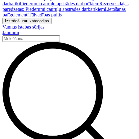
darbarīki
Piederumi cauruļu apstrādes darbarīkiem
Rezerves daļas
paredzētas: Piederumi cauruļu apstrādes darbarīkiem
Lietošanas
palīgelementi
Tālvadības pultis
Izstrādājumu kategorijas
Vannas istabas sērijas
Jaunumi