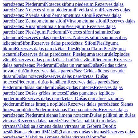
paredzētas: Piederumi
Noteces sifonu piederumi
Rezerves daļas
paredzētas: Noteces sifonu piederumi
P veida sifoni
Rezerves daļas
paredzētas: P veida sifoni
Zemapmetuma sifoni
Rezerves daļas
paredzētas: Zemapmetuma sifoni
Virsapmetuma sifoni
Rezerves daļas
paredzētas: Virsapmetuma sifoni
Pieslēgumi
Rezerves daļas
paredzētas: Pieslēgumi
Piederumi
Noteces sifoni saimniecības
izlietnēm
Rezerves daļas paredzētas: Noteces sifoni saimniecības
izlietnēm
Sifoni
Rezerves daļas paredzētas: Sifoni
Pieslēguma
līkumi
Rezerves daļas paredzētas: Pieslēguma līkumi
Pieslēguma
īscaurule
Rezerves daļas paredzētas: Pieslēguma īscaurule
Izplūdes
vārsti
Rezerves daļas paredzētas: Izplūdes vārsti
Piederumi
Rezerves
daļas paredzētas: Piederumi
Dušas un vannas
Dušas
Grīdas ūdens
novade dušām
Rezerves daļas paredzētas: Grīdas ūdens novade
dušām
Dušas noteces
Rezerves daļas paredzētas: Dušas
noteces
Piederumi dušas kanāliem
Rezerves daļas paredzētas:
Piederumi dušas kanāliem
Dušas grīdas noteces
Rezerves daļas
paredzētas: Dušas grīdas noteces
Dušas pamatnes izplūdes
piederumi
Rezerves daļas paredzētas: Dušas pamatnes izplūdes
piederumi
Sienas līmeņa noplūdes
Rezerves daļas paredzētas: Sienas
līmeņa noplūdes
Piederumi sienas līmeņa notecēm
Rezerves daļas
paredzētas: Piederumi sienas līmeņa notecēm
Dušas paliktņi un dušas
virsmas
Rezerves daļas paredzētas: Dušas paliktņi un dušas
virsmas
Mākslīgā akmens dušas virsmas un Geberit Duofix
uzstādīšanas elementi
Mākslīgā akmens dušas virsmas
Rezerves daļas
paredzētas: Mākslīgā akmens dušas virsmas
Montāžas