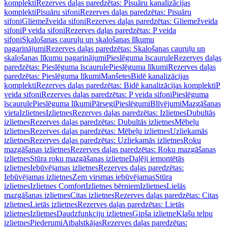
komplekti
Rezerves daļas paredzētas: Pisuāru kanalizācijas
komplekti
Pisuāru sifoni
Rezerves daļas paredzētas: Pisuāru
sifoni
Gliemežveida sifoni
Rezerves daļas paredzētas: Gliemežveida
sifoni
P veida sifoni
Rezerves daļas paredzētas: P veida
sifoni
Skalošanas cauruļu un skalošanas līkumu
pagarinājumi
Rezerves daļas paredzētas: Skalošanas cauruļu un
skalošanas līkumu pagarinājumi
Pieslēguma īscaurule
Rezerves daļas
paredzētas: Pieslēguma īscaurule
Pieslēguma līkumi
Rezerves daļas
paredzētas: Pieslēguma līkumi
Manšetes
Bidē kanalizācijas
komplekti
Rezerves daļas paredzētas: Bidē kanalizācijas komplekti
P
veida sifoni
Rezerves daļas paredzētas: P veida sifoni
Pieslēguma
īscaurule
Pieslēguma līkumi
Pārsegi
Pieslēgumi
Blīvējumi
Mazgāšanas
vieta
Izlietnes
Izlietnes
Rezerves daļas paredzētas: Izlietnes
Dubultās
izlietnes
Rezerves daļas paredzētas: Dubultās izlietnes
Mēbeļu
izlietnes
Rezerves daļas paredzētas: Mēbeļu izlietnes
Uzliekamās
izlietnes
Rezerves daļas paredzētas: Uzliekamās izlietnes
Roku
mazgāšanas izlietnes
Rezerves daļas paredzētas: Roku mazgāšanas
izlietnes
Stūra roku mazgāšanas izlietne
Daļēji iemontētās
izlietnes
Iebūvējamas izlietnes
Rezerves daļas paredzētas:
Iebūvējamas izlietnes
Zem virsmas iebūvējamas
Stūra
izlietnes
Izlietnes Comfort
Izlietnes bērniem
Izlietnes
Lielās
mazgāšanas izlietnes
Citas izlietnes
Rezerves daļas paredzētas: Citas
izlietnes
Lietās izlietnes
Rezerves daļas paredzētas: Lietās
izlietnes
Izlietnes
Daudzfunkciju izlietnes
Ģipša izlietne
Klašu telpu
izlietnes
Piederumi
Atbalstkājas
Rezerves daļas paredzētas: