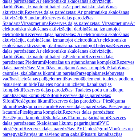
daļas paredzētas: Ar elektronisku skalošanas aktivizāciju,
darbināšana, izmantojot baterijas
Ar pneimatisku skalošanas
aktivizāciju
Rezerves daļas paredzētas: Ar pneimatisku skalošanas
aktivizāciju
Standarta
Rezerves daļas paredzētas:
Standarta
Virsapmetuma
Rezerves daļas paredzētas: Virsapmetuma
Ar
elektronisku skalošanas aktivizāciju, darbināšana, izmantojot
elektrotīklu
Rezerves daļas paredzētas: Ar elektronisku skalošanas
aktivizāciju, darbināšana, izmantojot elektrotīklu
Ar elektronisku
skalošanas aktivizāciju, darbināšana, izmantojot baterijas
Rezerves
daļas paredzētas: Ar elektronisku skalošanas aktivizāciju,
darbināšana, izmantojot baterijas
Piederumi
Rezerves daļas
paredzētas: Piederumi
Montāžas un atjaunošanas komplekti
Rezerves
daļas paredzētas: Montāžas un atjaunošanas komplekti
Skalošanas
caurules, skalošanas līkumi un pārejas
Pārsegplāksnes
Iebūvētas
vadības
Lietošanas palīgelementi
Savienotājelementi tualetes podiem,
pisuāriem un bidē
Tualetes podu un izlietņu kanalizācijas
komplekti
Rezerves daļas paredzētas: Tualetes podu un izlietņu
kanalizācijas komplekti
Sifoni
Rezerves daļas paredzētas:
Sifoni
Pieslēguma līkumi
Rezerves daļas paredzētas: Pieslēguma
līkumi
Pieslēguma īscaurule
Rezerves daļas paredzētas: Pieslēguma
īscaurule
Pieslēguma komplekti
Rezerves daļas paredzētas:
Pieslēguma komplekti
Skalošanas līkumu pagarinājumi
Rezerves
daļas paredzētas: Skalošanas līkumu pagarinājumi
PVC
pieslēgumi
Rezerves daļas paredzētas: PVC pieslēgumi
Manšetes un
pārsegvāki
Pārejas un savienojuma gabali
Pisuāru kanalizācijas