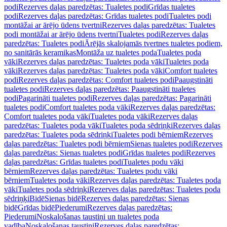
podi
Rezerves daļas paredzētas: Tualetes podi
Grīdas tualetes
podi
Rezerves daļas paredzētas: Grīdas tualetes podi
Tualetes podi
montāžai ar ārējo ūdens tvertni
Rezerves daļas paredzētas: Tualetes
podi montāžai ar ārējo ūdens tvertni
Tualetes podi
Rezerves daļas
paredzētas: Tualetes podi
Ārējās skalojamās tvertnes tualetes podiem,
no sanitārās keramikas
Montāža uz tualetes poda
Tualetes poda
vāki
Rezerves daļas paredzētas: Tualetes poda vāki
Tualetes poda
vāki
Rezerves daļas paredzētas: Tualetes poda vāki
Comfort tualetes
podi
Rezerves daļas paredzētas: Comfort tualetes podi
Paaugstināti
tualetes podi
Rezerves daļas paredzētas: Paaugstināti tualetes
podi
Pagarināti tualetes podi
Rezerves daļas paredzētas: Pagarināti
tualetes podi
Comfort tualetes poda vāki
Rezerves daļas paredzētas:
Comfort tualetes poda vāki
Tualetes poda vāki
Rezerves daļas
paredzētas: Tualetes poda vāki
Tualetes poda sēdriņķi
Rezerves daļas
paredzētas: Tualetes poda sēdriņķi
Tualetes podi bērniem
Rezerves
daļas paredzētas: Tualetes podi bērniem
Sienas tualetes podi
Rezerves
daļas paredzētas: Sienas tualetes podi
Grīdas tualetes podi
Rezerves
daļas paredzētas: Grīdas tualetes podi
Tualetes podu vāki
bērniem
Rezerves daļas paredzētas: Tualetes podu vāki
bērniem
Tualetes poda vāki
Rezerves daļas paredzētas: Tualetes poda
vāki
Tualetes poda sēdriņķi
Rezerves daļas paredzētas: Tualetes poda
sēdriņķi
Bidē
Sienas bidē
Rezerves daļas paredzētas: Sienas
bidē
Grīdas bidē
Piederumi
Rezerves daļas paredzētas:
Piederumi
Noskalošanas taustiņi un tualetes poda
vadība
Noskalošanas taustiņi
Rezerves daļas paredzētas: