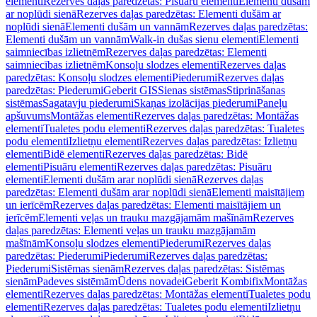
elementi
Rezerves daļas paredzētas: Pisuāru elementi
Elementi dušām
ar noplūdi sienā
Rezerves daļas paredzētas: Elementi dušām ar
noplūdi sienā
Elementi dušām un vannām
Rezerves daļas paredzētas:
Elementi dušām un vannām
Walk-in dušas sienu elementi
Elementi
saimniecības izlietnēm
Rezerves daļas paredzētas: Elementi
saimniecības izlietnēm
Konsoļu slodzes elementi
Rezerves daļas
paredzētas: Konsoļu slodzes elementi
Piederumi
Rezerves daļas
paredzētas: Piederumi
Geberit GIS
Sienas sistēmas
Stiprināšanas
sistēmas
Sagatavju piederumi
Skaņas izolācijas piederumi
Paneļu
apšuvums
Montāžas elementi
Rezerves daļas paredzētas: Montāžas
elementi
Tualetes podu elementi
Rezerves daļas paredzētas: Tualetes
podu elementi
Izlietņu elementi
Rezerves daļas paredzētas: Izlietņu
elementi
Bidē elementi
Rezerves daļas paredzētas: Bidē
elementi
Pisuāru elementi
Rezerves daļas paredzētas: Pisuāru
elementi
Elementi dušām arar noplūdi sienā
Rezerves daļas
paredzētas: Elementi dušām arar noplūdi sienā
Elementi maisītājiem
un ierīcēm
Rezerves daļas paredzētas: Elementi maisītājiem un
ierīcēm
Elementi veļas un trauku mazgājamām mašīnām
Rezerves
daļas paredzētas: Elementi veļas un trauku mazgājamām
mašīnām
Konsoļu slodzes elementi
Piederumi
Rezerves daļas
paredzētas: Piederumi
Piederumi
Rezerves daļas paredzētas:
Piederumi
Sistēmas sienām
Rezerves daļas paredzētas: Sistēmas
sienām
Padeves sistēmām
Ūdens novadei
Geberit Kombifix
Montāžas
elementi
Rezerves daļas paredzētas: Montāžas elementi
Tualetes podu
elementi
Rezerves daļas paredzētas: Tualetes podu elementi
Izlietņu