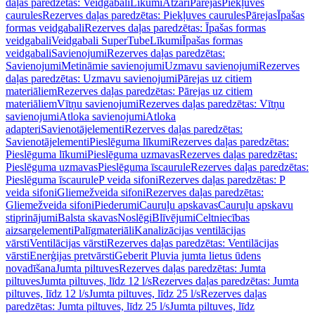
daļas paredzētas: Veidgabali
Līkumi
Atzari
Pārejas
Piekļuves
caurules
Rezerves daļas paredzētas: Piekļuves caurules
Pārejas
Īpašas
formas veidgabali
Rezerves daļas paredzētas: Īpašas formas
veidgabali
Veidgabali SuperTube
Līkumi
Īpašas formas
veidgabali
Savienojumi
Rezerves daļas paredzētas:
Savienojumi
Metināmie savienojumi
Uzmavu savienojumi
Rezerves
daļas paredzētas: Uzmavu savienojumi
Pārejas uz citiem
materiāliem
Rezerves daļas paredzētas: Pārejas uz citiem
materiāliem
Vītņu savienojumi
Rezerves daļas paredzētas: Vītņu
savienojumi
Atloka savienojumi
Atloka
adapteri
Savienotājelementi
Rezerves daļas paredzētas:
Savienotājelementi
Pieslēguma līkumi
Rezerves daļas paredzētas:
Pieslēguma līkumi
Pieslēguma uzmavas
Rezerves daļas paredzētas:
Pieslēguma uzmavas
Pieslēguma īscaurule
Rezerves daļas paredzētas:
Pieslēguma īscaurule
P veida sifoni
Rezerves daļas paredzētas: P
veida sifoni
Gliemežveida sifoni
Rezerves daļas paredzētas:
Gliemežveida sifoni
Piederumi
Cauruļu apskavas
Cauruļu apskavu
stiprinājumi
Balsta skavas
Noslēgi
Blīvējumi
Celtniecības
aizsargelementi
Palīgmateriāli
Kanalizācijas ventilācijas
vārsti
Ventilācijas vārsti
Rezerves daļas paredzētas: Ventilācijas
vārsti
Enerģijas pretvārsti
Geberit Pluvia jumta lietus ūdens
novadīšana
Jumta piltuves
Rezerves daļas paredzētas: Jumta
piltuves
Jumta piltuves, līdz 12 l/s
Rezerves daļas paredzētas: Jumta
piltuves, līdz 12 l/s
Jumta piltuves, līdz 25 l/s
Rezerves daļas
paredzētas: Jumta piltuves, līdz 25 l/s
Jumta piltuves, līdz