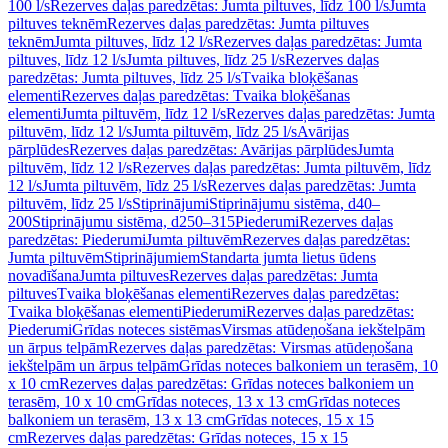
100 l/s
Rezerves daļas paredzētas: Jumta piltuves, līdz 100 l/s
Jumta
piltuves teknēm
Rezerves daļas paredzētas: Jumta piltuves
teknēm
Jumta piltuves, līdz 12 l/s
Rezerves daļas paredzētas: Jumta
piltuves, līdz 12 l/s
Jumta piltuves, līdz 25 l/s
Rezerves daļas
paredzētas: Jumta piltuves, līdz 25 l/s
Tvaika bloķēšanas
elementi
Rezerves daļas paredzētas: Tvaika bloķēšanas
elementi
Jumta piltuvēm, līdz 12 l/s
Rezerves daļas paredzētas: Jumta
piltuvēm, līdz 12 l/s
Jumta piltuvēm, līdz 25 l/s
Avārijas
pārplūdes
Rezerves daļas paredzētas: Avārijas pārplūdes
Jumta
piltuvēm, līdz 12 l/s
Rezerves daļas paredzētas: Jumta piltuvēm, līdz
12 l/s
Jumta piltuvēm, līdz 25 l/s
Rezerves daļas paredzētas: Jumta
piltuvēm, līdz 25 l/s
Stiprinājumi
Stiprinājumu sistēma, d40–
200
Stiprinājumu sistēma, d250–315
Piederumi
Rezerves daļas
paredzētas: Piederumi
Jumta piltuvēm
Rezerves daļas paredzētas:
Jumta piltuvēm
Stiprinājumiem
Standarta jumta lietus ūdens
novadīšana
Jumta piltuves
Rezerves daļas paredzētas: Jumta
piltuves
Tvaika bloķēšanas elementi
Rezerves daļas paredzētas:
Tvaika bloķēšanas elementi
Piederumi
Rezerves daļas paredzētas:
Piederumi
Grīdas noteces sistēmas
Virsmas atūdeņošana iekštelpām
un ārpus telpām
Rezerves daļas paredzētas: Virsmas atūdeņošana
iekštelpām un ārpus telpām
Grīdas noteces balkoniem un terasēm, 10
x 10 cm
Rezerves daļas paredzētas: Grīdas noteces balkoniem un
terasēm, 10 x 10 cm
Grīdas noteces, 13 x 13 cm
Grīdas noteces
balkoniem un terasēm, 13 x 13 cm
Grīdas noteces, 15 x 15
cm
Rezerves daļas paredzētas: Grīdas noteces, 15 x 15