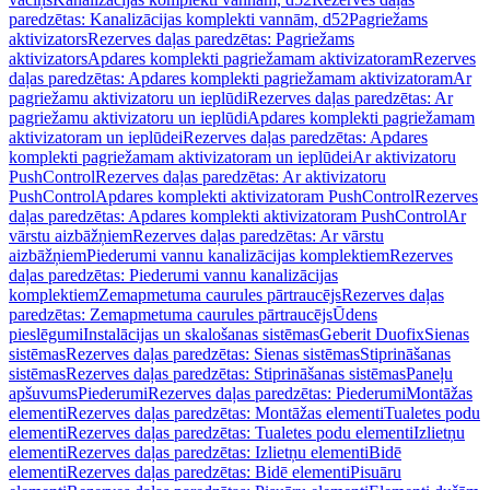
paredzētas: Kanalizācijas komplekti vannām, d52
Pagriežams
aktivizators
Rezerves daļas paredzētas: Pagriežams
aktivizators
Apdares komplekti pagriežamam aktivizatoram
Rezerves
daļas paredzētas: Apdares komplekti pagriežamam aktivizatoram
Ar
pagriežamu aktivizatoru un ieplūdi
Rezerves daļas paredzētas: Ar
pagriežamu aktivizatoru un ieplūdi
Apdares komplekti pagriežamam
aktivizatoram un ieplūdei
Rezerves daļas paredzētas: Apdares
komplekti pagriežamam aktivizatoram un ieplūdei
Ar aktivizatoru
PushControl
Rezerves daļas paredzētas: Ar aktivizatoru
PushControl
Apdares komplekti aktivizatoram PushControl
Rezerves
daļas paredzētas: Apdares komplekti aktivizatoram PushControl
Ar
vārstu aizbāžņiem
Rezerves daļas paredzētas: Ar vārstu
aizbāžņiem
Piederumi vannu kanalizācijas komplektiem
Rezerves
daļas paredzētas: Piederumi vannu kanalizācijas
komplektiem
Zemapmetuma caurules pārtraucējs
Rezerves daļas
paredzētas: Zemapmetuma caurules pārtraucējs
Ūdens
pieslēgumi
Instalācijas un skalošanas sistēmas
Geberit Duofix
Sienas
sistēmas
Rezerves daļas paredzētas: Sienas sistēmas
Stiprināšanas
sistēmas
Rezerves daļas paredzētas: Stiprināšanas sistēmas
Paneļu
apšuvums
Piederumi
Rezerves daļas paredzētas: Piederumi
Montāžas
elementi
Rezerves daļas paredzētas: Montāžas elementi
Tualetes podu
elementi
Rezerves daļas paredzētas: Tualetes podu elementi
Izlietņu
elementi
Rezerves daļas paredzētas: Izlietņu elementi
Bidē
elementi
Rezerves daļas paredzētas: Bidē elementi
Pisuāru