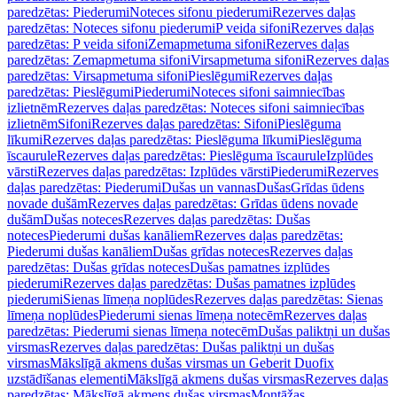
paredzētas: Piederumi
Noteces sifonu piederumi
Rezerves daļas
paredzētas: Noteces sifonu piederumi
P veida sifoni
Rezerves daļas
paredzētas: P veida sifoni
Zemapmetuma sifoni
Rezerves daļas
paredzētas: Zemapmetuma sifoni
Virsapmetuma sifoni
Rezerves daļas
paredzētas: Virsapmetuma sifoni
Pieslēgumi
Rezerves daļas
paredzētas: Pieslēgumi
Piederumi
Noteces sifoni saimniecības
izlietnēm
Rezerves daļas paredzētas: Noteces sifoni saimniecības
izlietnēm
Sifoni
Rezerves daļas paredzētas: Sifoni
Pieslēguma
līkumi
Rezerves daļas paredzētas: Pieslēguma līkumi
Pieslēguma
īscaurule
Rezerves daļas paredzētas: Pieslēguma īscaurule
Izplūdes
vārsti
Rezerves daļas paredzētas: Izplūdes vārsti
Piederumi
Rezerves
daļas paredzētas: Piederumi
Dušas un vannas
Dušas
Grīdas ūdens
novade dušām
Rezerves daļas paredzētas: Grīdas ūdens novade
dušām
Dušas noteces
Rezerves daļas paredzētas: Dušas
noteces
Piederumi dušas kanāliem
Rezerves daļas paredzētas:
Piederumi dušas kanāliem
Dušas grīdas noteces
Rezerves daļas
paredzētas: Dušas grīdas noteces
Dušas pamatnes izplūdes
piederumi
Rezerves daļas paredzētas: Dušas pamatnes izplūdes
piederumi
Sienas līmeņa noplūdes
Rezerves daļas paredzētas: Sienas
līmeņa noplūdes
Piederumi sienas līmeņa notecēm
Rezerves daļas
paredzētas: Piederumi sienas līmeņa notecēm
Dušas paliktņi un dušas
virsmas
Rezerves daļas paredzētas: Dušas paliktņi un dušas
virsmas
Mākslīgā akmens dušas virsmas un Geberit Duofix
uzstādīšanas elementi
Mākslīgā akmens dušas virsmas
Rezerves daļas
paredzētas: Mākslīgā akmens dušas virsmas
Montāžas