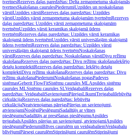
tvertnes
Rezerves daļas paredzētas: Delta zemapmetuma skalojamās
tvertnes
Skalošanas caurules
Piederumi
Uzpildes un noskalošanas
vārsti
Uzpildes vārsti
Rezerves daļas paredzētas: Uzpildes
vārsti
Uzpildes vārsti zemapmetuma skalojamām tvertnēm
Rezerves
daļas paredzētas: Uzpildes vārsti zemapmetuma skalojamām
tvertnēm
Uzpildes vārsti keramikas skalojamā ūdens
tvertnēm
Rezerves daļas paredzētas: Uzpildes vārsti keramikas
skalojamā ūdens tvertnēm
Uzpildes vārsti universālajām skalojamā
ūdens tvertnēm
Rezerves daļas paredzētas: Uzpildes vārsti
universālajām skalojamā ūdens tvertnēm
Noskalošanas
vārsti
Rezerves daļas paredzētas: Noskalošanas vārsti
Divu režīmu
skalošana
Rezerves daļas paredzētas: Divu režīmu skalošana
Iekšējo
detaļu komplekti
Rezerves daļas paredzētas: Iekšējo detaļu
komplekti
Divu režīmu skalošana
Rezerves daļas paredzētas: Divu
režīmu skalošana
Piederumi
Noskalošanas pogas
Padeves
sistēmas
Geberit FlowFit
Sistēmu caurules ML
Apsildes sistēmu
caurules ML
Sistēmu caurules SL
Veidgabali
Rezerves daļas
paredzētas: Veidgabali
Savienojumi
Pārejas
Līkumi
Trejgabali
Iebūvēta
cirkulācija
Rezerves daļas paredzētas: Iebūvēta
cirkulācija
Neatvienojamas pārejas
Pārejas un savienojumi,
atvienojami
Noslēgi
Pieslēgumi
Sadalītājs ar vītnes
pieslēgumu
Sadalītājs ar presēšanas pieslēgumu
Apsildes
trejgabals
Apsildes pārejas un savienojumi, atvienojami
Apsildes
pieslēgumi
Piederumi
Blīves caurulēm un veidgabaliem
Veidgabalu
blīvējumi
Pārsegi caurulēm
Stiprinājumi caurulēm
Stiprinājumi