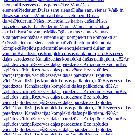
elementi
Rezerves daļas paredzētas: Montāžas
elementi
Piederumi
Dušas sānu sienas
Dušas sānu sienas
“Walk-in”
dušas sānu sienas
Vannu atdalīšanas elementi
Dušas
durvis
Piederumi
Nišas novietošanas kārbas dušām
Nišas
novietošanas kārbas
Piederumi
Vannas
Vannas no sanitārā
akrila
Taisnstūra vannas
Mākslīgā akmens vannas
Vannas
zīdaiņiem
Montāžas elementi
Kāju komplekti un komplekti ar
šķērsstieņiem un sienas enkurskrūvēm
Piederumi
Remonta
komplekti
Papildu piederumi
Savienotājelementi dušām un
vannām
Kanalizācijas komplekti dušas paliktņiem, d52
Rezerves
daļas paredzētas: Kanalizācijas komplekti dušas paliktņiem, d52
Ar
izplūdes vāciņu
Rezerves daļas paredzētas: Ar izplūdes vāciņu
Bez
izplūdes vāciņa
Rezerves daļas paredzētas: Bez izplūdes
vāciņa
Izplūdes vāciņš
Rezerves daļas paredzētas: Izplūdes
vāciņš
Kanalizācijas komplekti dušas paliktņiem, d62
Rezerves daļas
paredzētas: Kanalizācijas komplekti dušas paliktņiem, d62
Ar
izplūdes vāciņu
Rezerves daļas paredzētas: Ar izplūdes vāciņu
Bez
izplūdes vāciņa
Rezerves daļas paredzētas: Bez izplūdes
vāciņa
Izplūdes vāciņš
Rezerves daļas paredzētas: Izplūdes
vāciņš
Kanalizācijas komplekti dušas paliktņiem, d90
Rezerves daļas
paredzētas: Kanalizācijas komplekti dušas paliktņiem, d90
Ar
izplūdes vāciņu
Rezerves daļas paredzētas: Ar izplūdes vāciņu
Bez
izplūdes vāciņa
Rezerves daļas paredzētas: Bez izplūdes
vāciņa
Izplūdes vāciņš
Rezerves daļas paredzētas: Izplūdes
vāciņš
Kanalizācijas komplekti vannām, d52
Rezerves daļas