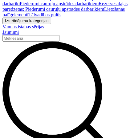
darbarīki
Piederumi cauruļu apstrādes darbarīkiem
Rezerves daļas
paredzētas: Piederumi cauruļu apstrādes darbarīkiem
Lietošanas
palīgelementi
Tālvadības pultis
Izstrādājumu kategorijas
Vannas istabas sērijas
Jaunumi