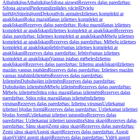
Atbalstkājas
Atbalstkājas
Sifona aizsegi
Rezerves daļas paredzētas:
Sifona aizsegi
Piederumi
Izplūdes vāciņš
Dvieļu
turētājs
Stiprinājumi
Dekoratīvās apmales
Izlietnes komplekti ar
apakšskapi
Roku mazgāšanas izlietnes komplekti ar
apakšskapi
Rezerves daļas paredzētas: Roku mazgāšanas izlietnes
komplekti ar apakšskapi
Izlietnes komplekti ar apakšskapi
Rezerves
daļas paredzētas: Izlietnes komplekti ar apakšskapi
Mēbeļu izlietnes
komplekti ar apakšskapi
Rezerves daļas paredzētas: Mēbeļu izlietnes
komplekti ar apakšskapi
Iebūvējamas izlietnes komplekti ar
apakšskapi
Rezerves daļas paredzētas: Iebūvējamas izlietnes
komplekti ar apakšskapi
Vannas istabas mēbeles
Izlietņu
apakšskapji
Rezerves daļas paredzētas: Izlietņu apakšskapji
Izlietnes
mazām vannas istabām
Rezerves daļas paredzētas: Izlietnes mazām
vannas istabām
Izlietnēm
Rezerves daļas paredzētas:
Izlietnēm
Dubultajām izlietnēm
Rezerves daļas paredzētas:
Dubultajām izlietnēm
Mēbeļu izlietnēm
Rezerves daļas paredzētas:
Mēbeļu izlietnēm
Stūra roku mazgāšanas izlietnēm
Rezerves daļas
paredzētas: Stūra roku mazgāšanas izlietnēm
Izlietņu
virsmas
Rezerves daļas paredzētas: Izlietņu virsmas
Uzliekamai
izlietnei bļodas formā
Rezerves daļas paredzētas: Uzliekamai izlietnei
bļodas formā
Uzliekamai izlietnei taisnstūra
Rezerves daļas
paredzētas: Uzliekamai izlietnei taisnstūra
Sānu skapji
Rezerves daļas
paredzētas: Sānu skapji
Zemi sānu skapji
Rezerves daļas paredzētas:
Zemi sānu skapji
Augsti skapji
Rezerves daļas paredzētas: Augsti
skapji
Vidēji augsti skapji
Rezerves daļas paredzētas: Vidēji augsti