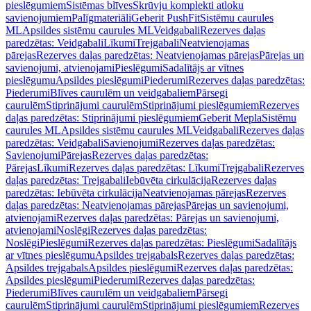
pieslēgumiem
Sistēmas blīves
Skrūvju komplekti atloku
savienojumiem
Palīgmateriāli
Geberit PushFit
Sistēmu caurules
ML
Apsildes sistēmu caurules ML
Veidgabali
Rezerves daļas
paredzētas: Veidgabali
Līkumi
Trejgabali
Neatvienojamas
pārejas
Rezerves daļas paredzētas: Neatvienojamas pārejas
Pārejas un
savienojumi, atvienojami
Pieslēgumi
Sadalītājs ar vītnes
pieslēgumu
Apsildes pieslēgumi
Piederumi
Rezerves daļas paredzētas:
Piederumi
Blīves caurulēm un veidgabaliem
Pārsegi
caurulēm
Stiprinājumi caurulēm
Stiprinājumi pieslēgumiem
Rezerves
daļas paredzētas: Stiprinājumi pieslēgumiem
Geberit Mepla
Sistēmu
caurules ML
Apsildes sistēmu caurules ML
Veidgabali
Rezerves daļas
paredzētas: Veidgabali
Savienojumi
Rezerves daļas paredzētas:
Savienojumi
Pārejas
Rezerves daļas paredzētas:
Pārejas
Līkumi
Rezerves daļas paredzētas: Līkumi
Trejgabali
Rezerves
daļas paredzētas: Trejgabali
Iebūvēta cirkulācija
Rezerves daļas
paredzētas: Iebūvēta cirkulācija
Neatvienojamas pārejas
Rezerves
daļas paredzētas: Neatvienojamas pārejas
Pārejas un savienojumi,
atvienojami
Rezerves daļas paredzētas: Pārejas un savienojumi,
atvienojami
Noslēgi
Rezerves daļas paredzētas:
Noslēgi
Pieslēgumi
Rezerves daļas paredzētas: Pieslēgumi
Sadalītājs
ar vītnes pieslēgumu
Apsildes trejgabals
Rezerves daļas paredzētas:
Apsildes trejgabals
Apsildes pieslēgumi
Rezerves daļas paredzētas:
Apsildes pieslēgumi
Piederumi
Rezerves daļas paredzētas:
Piederumi
Blīves caurulēm un veidgabaliem
Pārsegi
caurulēm
Stiprinājumi caurulēm
Stiprinājumi pieslēgumiem
Rezerves