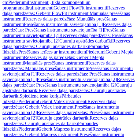
cm
Piederumi
Instrumenti, tīkla komponenti un
programmatūra
Instrumenti
Geberit FlowFit instrumenti
Rezerves
daļas paredzētas: Geberit FlowFit instrumenti
Manuālās presēšanas
instrumenti
Rezerves daļas paredzētas: Manuālās presēšanas
instrumenti
Presēšanas instrumentu savietojamība [1]
Rezerves daļas
paredzētas: Presēšanas instrumentu savietojamība [1]
Presēšanas
instrumentu savietojamība [2]
Rezerves daļas paredzētas: Presēšanas
instrumentu savietojamība [2]
Cauruļu apstrādes darbarīki
Rezerves
daļas paredzētas: Cauruļu apstrādes darbarīki
Pārbaudes
līdzeklis
Presēšanas ierīces ar instrumentiem
Piederumi
Geberit Mepla
instrumenti
Rezerves daļas paredzētas: Geberit Mepla
instrumenti
Manuālās presēšanas instrumenti
Rezerves daļas
paredzētas: Manuālās presēšanas instrumenti
Presēšanas instrumentu
savienojamība [1]
Rezerves daļas paredzētas: Presēšanas instrumentu
savienojamība [1]
Presēšanas instrumentu savienojamība [2]
Rezerves
daļas paredzētas: Presēšanas instrumentu savienojamība [2]
Cauruļu
apstrādes darbarīki
Rezerves daļas paredzētas: Cauruļu apstrādes
darbarīki
Spiediena testa korķis
Pārbaudes
līdzeklis
Piederumi
Geberit Volex instrumenti
Rezerves daļas
paredzētas: Geberit Volex instrumenti
Presēšanas instrumentu
savienojamība [2]
Rezerves daļas paredzētas: Presēšanas instrumentu
savienojamība [2]
Cauruļu apstrādes darbarīki
Rezerves daļas
paredzētas: Cauruļu apstrādes darbarīki
Pārbaudes
līdzeklis
Piederumi
Geberit Mapress instrumenti
Rezerves daļas
paredzētas: Geberit Mapress instrumenti
Presēšanas instrumentu