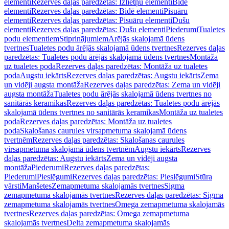
elementi
Rezerves daļas paredzētas: Izlietņu elementi
Bidē
elementi
Rezerves daļas paredzētas: Bidē elementi
Pisuāru
elementi
Rezerves daļas paredzētas: Pisuāru elementi
Dušu
elementi
Rezerves daļas paredzētas: Dušu elementi
Piederumi
Tualetes
podu elementiem
Stiprinājumiem
Ārējās skalojamā ūdens
tvertnes
Tualetes podu ārējās skalojamā ūdens tvertnes
Rezerves daļas
paredzētas: Tualetes podu ārējās skalojamā ūdens tvertnes
Montāža
uz tualetes poda
Rezerves daļas paredzētas: Montāža uz tualetes
poda
Augstu iekārts
Rezerves daļas paredzētas: Augstu iekārts
Zema
un vidēji augsta montāža
Rezerves daļas paredzētas: Zema un vidēji
augsta montāža
Tualetes podu ārējās skalojamā ūdens tvertnes no
sanitārās keramikas
Rezerves daļas paredzētas: Tualetes podu ārējās
skalojamā ūdens tvertnes no sanitārās keramikas
Montāža uz tualetes
poda
Rezerves daļas paredzētas: Montāža uz tualetes
poda
Skalošanas caurules virsapmetuma skalojamā ūdens
tvertnēm
Rezerves daļas paredzētas: Skalošanas caurules
virsapmetuma skalojamā ūdens tvertnēm
Augstu iekārts
Rezerves
daļas paredzētas: Augstu iekārts
Zema un vidēji augsta
montāža
Piederumi
Rezerves daļas paredzētas:
Piederumi
Pieslēgumi
Rezerves daļas paredzētas: Pieslēgumi
Stūra
vārsti
Manšetes
Zemapmetuma skalojamās tvertnes
Sigma
zemapmetuma skalojamās tvertnes
Rezerves daļas paredzētas: Sigma
zemapmetuma skalojamās tvertnes
Omega zemapmetuma skalojamās
tvertnes
Rezerves daļas paredzētas: Omega zemapmetuma
skalojamās tvertnes
Delta zemapmetuma skalojamās