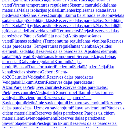
vārsti
Virsmu temperatūras regulēšana
Sistēmu caurule
Ieklāšanas
materiāls
Malas izolācijas joslas
Līmlentes
Izplešanas adatas
Javas
piedevas
Izplešanās šuves
Cauruļu līkumu balsti
Sadales skapji
Metāla
sadales skapji
Sadalītāju klāsts
Rezerves daļas paredzētas: Sadalītāju
klāsts
Sadalītāji grīdas apsildei
Rezerves daļas paredzētas: Sadalītāji
grīdas apsildei
Lodveida ventiļi
Termometrs
Pārejas
Rezerves daļas
paredzētas: Pārejas
Sadalītāju noslēgi
Ātrās atgaisošanas
vārsti
Plūsmas sadalītājs
Temperatūras regulēšanas vienības
Rezerves
daļas paredzētas: Temperatūras regulēšanas vienības
Apsildes
elementu sadalītāji
Rezerves daļas paredzētas: Apsildes elementu
sadalītāji
Apvadi
Regulēšanas komponenti
Servopiedziņas
Telpas
termostati
Galvenie regulatori
Komunikācijas
moduļi
Sensori
Transformatori
Piederumi
Sadalītāju izolācija
Ēku
kanalizācijas sistēmas
Geberit Silent-
db20
Caurules
Veidgabali
Rezerves daļas paredzētas:
Veidgabali
Līkumi
Atzari
Rezerves daļas paredzētas:
Atzari
Pārejas
Piekļuves caurules
Rezerves daļas paredzētas:
Piekļuves caurules
Veidgabali SuperTube
Līkumi
Īpašas formas
veidgabali
Savienojumi
Rezerves daļas paredzētas:
Savienojumi
Metināmie savienojumi
Uzmavu savienojumi
Rezerves
daļas paredzētas: Uzmavu savienojumi
Skavu savienojumi
Pārejas uz
citiem materiāliem
Rezerves daļas paredzētas: Pārejas uz citiem
materiāliem
Savienotājelementi
Rezerves daļas paredzētas:
Savienotājelementi
Pieslēguma līkumi
Rezerves daļas paredzētas: