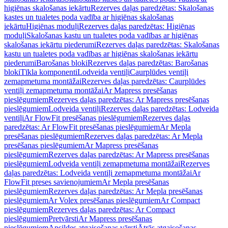
higiēnas skalošanas iekārtu
Rezerves daļas paredzētas: Skalošanas
kastes un tualetes poda vadība ar higiēnas skalošanas
iekārtu
Higiēnas moduļi
Rezerves daļas paredzētas: Higiēnas
moduļi
Skalošanas kastu un tualetes poda vadības ar higiēnas
skalošanas iekārtu piederumi
Rezerves daļas paredzētas: Skalošanas
kastu un tualetes poda vadības ar higiēnas skalošanas iekārtu
piederumi
Barošanas bloki
Rezerves daļas paredzētas: Barošanas
bloki
Tīkla komponenti
Lodveida ventiļi
Caurplūdes ventiļi
zemapmetuma montāžai
Rezerves daļas paredzētas: Caurplūdes
ventiļi zemapmetuma montāžai
Ar Mapress presēšanas
pieslēgumiem
Rezerves daļas paredzētas: Ar Mapress presēšanas
pieslēgumiem
Lodveida ventiļi
Rezerves daļas paredzētas: Lodveida
ventiļi
Ar FlowFit presēšanas pieslēgumiem
Rezerves daļas
paredzētas: Ar FlowFit presēšanas pieslēgumiem
Ar Mepla
presēšanas pieslēgumiem
Rezerves daļas paredzētas: Ar Mepla
presēšanas pieslēgumiem
Ar Mapress presēšanas
pieslēgumiem
Rezerves daļas paredzētas: Ar Mapress presēšanas
pieslēgumiem
Lodveida ventiļi zemapmetuma montāžai
Rezerves
daļas paredzētas: Lodveida ventiļi zemapmetuma montāžai
Ar
FlowFit preses savienojumiem
Ar Mepla presēšanas
pieslēgumiem
Rezerves daļas paredzētas: Ar Mepla presēšanas
pieslēgumiem
Ar Volex presēšanas pieslēgumiem
Ar Compact
pieslēgumiem
Rezerves daļas paredzētas: Ar Compact
pieslēgumiem
Pretvārsti
Ar Mapress presēšanas
pieslēgumiem
Apsildes atgaisošanas vārsti
Ātrās atgaisošanas