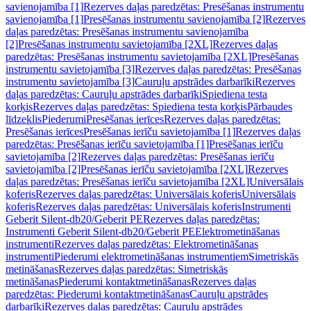
savienojamība [1]
Rezerves daļas paredzētas: Presēšanas instrumentu
savienojamība [1]
Presēšanas instrumentu savienojamība [2]
Rezerves
daļas paredzētas: Presēšanas instrumentu savienojamība
[2]
Presēšanas instrumentu savietojamība [2XL]
Rezerves daļas
paredzētas: Presēšanas instrumentu savietojamība [2XL]
Presēšanas
instrumentu savietojamība [3]
Rezerves daļas paredzētas: Presēšanas
instrumentu savietojamība [3]
Cauruļu apstrādes darbarīki
Rezerves
daļas paredzētas: Cauruļu apstrādes darbarīki
Spiediena testa
korķis
Rezerves daļas paredzētas: Spiediena testa korķis
Pārbaudes
līdzeklis
Piederumi
Presēšanas ierīces
Rezerves daļas paredzētas:
Presēšanas ierīces
Presēšanas ierīču savietojamība [1]
Rezerves daļas
paredzētas: Presēšanas ierīču savietojamība [1]
Presēšanas ierīču
savietojamība [2]
Rezerves daļas paredzētas: Presēšanas ierīču
savietojamība [2]
Presēšanas ierīču savietojamība [2XL]
Rezerves
daļas paredzētas: Presēšanas ierīču savietojamība [2XL]
Universālais
koferis
Rezerves daļas paredzētas: Universālais koferis
Universālais
koferis
Rezerves daļas paredzētas: Universālais koferis
Instrumenti
Geberit Silent-db20/Geberit PE
Rezerves daļas paredzētas:
Instrumenti Geberit Silent-db20/Geberit PE
Elektrometināšanas
instrumenti
Rezerves daļas paredzētas: Elektrometināšanas
instrumenti
Piederumi elektrometināšanas instrumentiem
Simetriskās
metināšanas
Rezerves daļas paredzētas: Simetriskās
metināšanas
Piederumi kontaktmetināšanas
Rezerves daļas
paredzētas: Piederumi kontaktmetināšanas
Cauruļu apstrādes
darbarīki
Rezerves daļas paredzētas: Cauruļu apstrādes