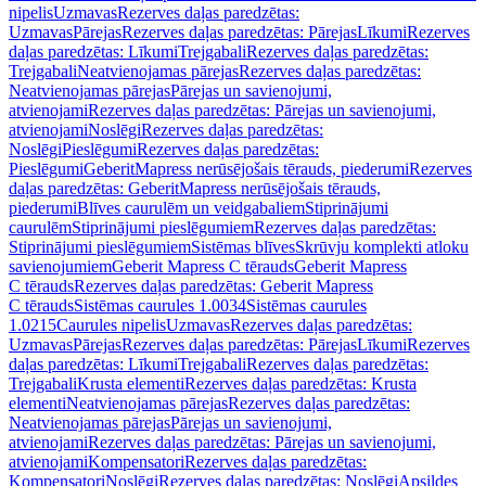
nipelis
Uzmavas
Rezerves daļas paredzētas:
Uzmavas
Pārejas
Rezerves daļas paredzētas: Pārejas
Līkumi
Rezerves
daļas paredzētas: Līkumi
Trejgabali
Rezerves daļas paredzētas:
Trejgabali
Neatvienojamas pārejas
Rezerves daļas paredzētas:
Neatvienojamas pārejas
Pārejas un savienojumi,
atvienojami
Rezerves daļas paredzētas: Pārejas un savienojumi,
atvienojami
Noslēgi
Rezerves daļas paredzētas:
Noslēgi
Pieslēgumi
Rezerves daļas paredzētas:
Pieslēgumi
GeberitMapress nerūsējošais tērauds, piederumi
Rezerves
daļas paredzētas: GeberitMapress nerūsējošais tērauds,
piederumi
Blīves caurulēm un veidgabaliem
Stiprinājumi
caurulēm
Stiprinājumi pieslēgumiem
Rezerves daļas paredzētas:
Stiprinājumi pieslēgumiem
Sistēmas blīves
Skrūvju komplekti atloku
savienojumiem
Geberit Mapress C tērauds
Geberit Mapress
C tērauds
Rezerves daļas paredzētas: Geberit Mapress
C tērauds
Sistēmas caurules 1.0034
Sistēmas caurules
1.0215
Caurules nipelis
Uzmavas
Rezerves daļas paredzētas:
Uzmavas
Pārejas
Rezerves daļas paredzētas: Pārejas
Līkumi
Rezerves
daļas paredzētas: Līkumi
Trejgabali
Rezerves daļas paredzētas:
Trejgabali
Krusta elementi
Rezerves daļas paredzētas: Krusta
elementi
Neatvienojamas pārejas
Rezerves daļas paredzētas:
Neatvienojamas pārejas
Pārejas un savienojumi,
atvienojami
Rezerves daļas paredzētas: Pārejas un savienojumi,
atvienojami
Kompensatori
Rezerves daļas paredzētas:
Kompensatori
Noslēgi
Rezerves daļas paredzētas: Noslēgi
Apsildes