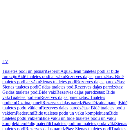
LV
Tualetes podi un pisuāri
Geberit AquaClean tualetes podi ar bidē
funkciju
Bidē tualetes podi ar vāku
Rezerves daļas paredzētas: Bidē
tualetes podi ar vāku
Sienas tualetes podi
Rezerves daļas paredzētas:
Sienas tualetes podi
Grīdas tualetes podi
Rezerves daļas paredzētas:
Grīdas tualetes podi
Bidē vāki
Rezerves daļas paredzētas: Bidē
vāki
Tualetes podiem
Rezerves daļas paredzētas: Tualetes
podiem
Dizaina paneļi
Rezerves daļas paredzētas: Dizaina paneļi
Bidē
tualetes podu vākiem
Rezerves daļas paredzētas: Bidē tualetes podu
vākiem
Piederumi
Bidē tualetes podu un vāku komplektiem
Bidē
tualetes podu vākiem
Bidē vāku un bidē tualetes podu un vāku
komplektiem
Palīgmateriāli
Tualetes podi un tualetes poda vāki
Sienas
tualetes podi
Rezerves daļas paredzētas: Sienas tualetes podi
Tualetes