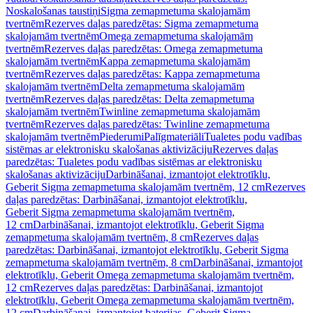
Noskalošanas taustiņi
Sigma zemapmetuma skalojamām
tvertnēm
Rezerves daļas paredzētas: Sigma zemapmetuma
skalojamām tvertnēm
Omega zemapmetuma skalojamām
tvertnēm
Rezerves daļas paredzētas: Omega zemapmetuma
skalojamām tvertnēm
Kappa zemapmetuma skalojamām
tvertnēm
Rezerves daļas paredzētas: Kappa zemapmetuma
skalojamām tvertnēm
Delta zemapmetuma skalojamām
tvertnēm
Rezerves daļas paredzētas: Delta zemapmetuma
skalojamām tvertnēm
Twinline zemapmetuma skalojamām
tvertnēm
Rezerves daļas paredzētas: Twinline zemapmetuma
skalojamām tvertnēm
Piederumi
Palīgmateriāli
Tualetes podu vadības
sistēmas ar elektronisku skalošanas aktivizāciju
Rezerves daļas
paredzētas: Tualetes podu vadības sistēmas ar elektronisku
skalošanas aktivizāciju
Darbināšanai, izmantojot elektrotīklu,
Geberit Sigma zemapmetuma skalojamām tvertnēm, 12 cm
Rezerves
daļas paredzētas: Darbināšanai, izmantojot elektrotīklu,
Geberit Sigma zemapmetuma skalojamām tvertnēm,
12 cm
Darbināšanai, izmantojot elektrotīklu, Geberit Sigma
zemapmetuma skalojamām tvertnēm, 8 cm
Rezerves daļas
paredzētas: Darbināšanai, izmantojot elektrotīklu, Geberit Sigma
zemapmetuma skalojamām tvertnēm, 8 cm
Darbināšanai, izmantojot
elektrotīklu, Geberit Omega zemapmetuma skalojamām tvertnēm,
12 cm
Rezerves daļas paredzētas: Darbināšanai, izmantojot
elektrotīklu, Geberit Omega zemapmetuma skalojamām tvertnēm,
12 cm
Darbināšanai, izmantojot baterijas, Geberit Sigma