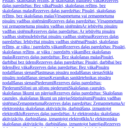
Pisuāri, skalošanas režīms, ar skalošanas malu
Bez vāka
Rezerves
daļas paredzētas: Bez vāka
Pisuāri, skalošanas režīms, bez
skalošanas malas
Rezerves daļas paredzētas: Pisuāri, skalošanas
režīms, bez skalošanas malas
Virsapmetuma vai zemapmetuma
pisuāru vadības sistēmām
Rezerves daļas paredzētas: Virsapmetuma
vai zemapmetuma pisuāru vadības sistēmām
Ar iebūvētu pisuāru
vadības sistēmu
Rezerves daļas paredzētas: Ar iebūvētu pisuāru
vadības sistēmu
Iebūvētai pisuāru vadības sistēmai
Rezerves daļas
paredzētas: Iebūvētai pisuāru vadības sistēmai
Pisuāri, skalošanas
režīms, ar vāku / paredzēts vākam
Rezerves daļas paredzētas: Pisuāri,
skalošanas režīms, ar vāku / paredzēts vākam
Bez skalošanas
malas
Rezerves daļas paredzētas: Bez skalošanas malas
Pisuāri,
darbībai bez ūdens
Rezerves daļas paredzētas: Pisuāri, darbībai bez
ūdens
Bez vāka
Rezerves daļas paredzētas: Bez vāka
Pisuāru
nodalīšanas sienas
Plastmasas pisuāru nodalīšanas sienas
Stikla
pisuāru nodalīšanas sienas
Keramikas sanitārtehnikas pisuāru
nodalīšanas sienas
Piederumi
Rezerves daļas paredzētas:
Piederumi
Sifoni un sifonu piederumi
Skalošanas caurules,
skalošanas līkumi un pārejas
Rezerves daļas paredzētas: Skalošanas
caurules, skalošanas līkumi un pārejas
Stiprinājumi
Pisuāru vadības
sistēmas
Zemapmetuma
Rezerves daļas paredzētas: Zemapmetuma
Ar
elektronisku skalošanas aktivizāciju, darbināšana, izmantojot
elektrotīklu
Rezerves daļas paredzētas: Ar elektronisku skalošanas
aktivizāciju, darbināšana, izmantojot elektrotīklu
Ar elektronisku
skalošanas aktivizāciju, darbināšana, izmantojot baterijas
Rezerves