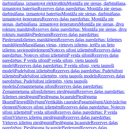
darbināšana, izmantojot elektrotīklu
Montāža pie sienas, darbināšana,
izmantojot baterijas
Rezerves daļas paredzētas: Montāža pie sienas,
darbināšana, izmantojot baterijas
Montāža pie sienas, darbināšana,
izmantojot ģeneratoru
Rezerves daļas paredzētas: Montāža pie
sienas, darbināšana, izmantojot ģeneratoru
Montāža pie sienas, divu
rokturu maisītājs
Rezerves daļas paredzētas: Montāža pie sienas, divu
rokturu maisītājs
Piederumi
Rezerves daļas paredzētas:
Piederumi
Izlietnes maisītājiem
Rezerves daļas paredzētas: Izlietnes
maisītājiem
Mazgāšanas vietas, virtuves izlietņu, ierīču un lieto
izlietņu savienotājelementi
Noteces sifoni izlietnēm
Rezerves daļas
paredzētas: Noteces sifoni izlietnēm
P veida sifoni
Rezerves daļas
paredzētas: P veida sifoni
P veida sifoni, vietu taupoši
modeļi
Rezerves daļas paredzētas: P veida sifoni, vietu taupoši
modeļi
Pudeļsifoni izlietnēm
Rezerves daļas paredzētas: Pudeļsifoni
izlietnēm
Pudeļsifoni izlietnēm, vietu taupošs modelis
Rezerves daļas
paredzētas: Pudeļsifoni izlietnēm, vietu taupošs
modelis
Zemapmetuma sifoni
Rezerves daļas paredzētas:
Zemapmetuma sifoni
Izlietnes pieslēgumi
Rezerves daļas paredzētas:
Izlietnes pieslēgumi
Pieslēguma īscaurule
Pieslēguma
līkumi
Pārsegi
Blīvējumi
Vertikālās caurules
Pagarinājumi
Aktivizācijas
elementi
Noteces sifoni izlietnēm
Rezerves daļas paredzētas: Noteces
sifoni izlietnēm
P veida sifoni
Rezerves daļas paredzētas: P veida
sifoni
Virtuves izlietņu pieslēgumi
Rezerves daļas paredzētas:
Virtuves izlietņu pieslēgumi
Pieslēguma īscaurule
Rezerves daļas
paredzētas: Pieslēguma īscaurule
Piederumi
Rezerves daļas