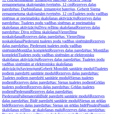
zemapmetuma skalojamām tvertnēm, 12 cm
Rezerves daļas
paredzētas: Darbināšanai, izmantojot baterijas, Geberit Sigma
zemapmetuma skalojamām tvertnēm, 12 cm
Tualetes podu vadības
sistēmas ar pneimatisku skalošanas aktivizāciju
Rezerves daļas
paredzētas: Tualetes podu vadības sistēmas ar pneimatisku
skalošanas aktivizāciju
Divu režīmu skalošanai
Rezerves daļas
paredzētas: Divu režīmu skalošanai
Vienrežīma
noskalošanai
Rezerves daļas paredzētas: Vienrežīma
noskalošanai
Piederumi tualetes podu vadības sistēmām
Rezerves
daļas paredzētas: Piederumi tualetes podu vadības
sistēmām
Montāžas komplekti
Rezerves daļas paredzētas: Montāžas
komplekti
Tualetes podu vadības sistēmām ar elektronisku
skalošanas aktivizāciju
Rezerves daļas paredzētas: Tualetes podu
vadības sistēmām ar elektronisku skalošanas
aktivizāciju
Savienojumi
Geberit Monolith sanitārie moduļi
Tualetes
podiem paredzēti sanitārie moduļi
Rezerves daļas paredzētas:
Tualetes podiem paredzēti sanitārie moduļi
Sienas tualetes
podiem
Rezerves daļas paredzētas: Sienas tualetes podiem
Grīdas
tualetes podiem
Rezerves daļas paredzētas: Grīdas tualetes
podiem
Piederumi
Rezerves daļas paredzētas:
Piederumi
Palīgmateriāli
Bidē paredzēti sanitārie moduļi
Rezerves
daļas paredzētas: Bidē paredzēti sanitārie moduļi
Sienas un grīdas
bidē
Rezerves daļas paredzētas: Sienas un grīdas bidē
Pisuārs
Pisuāri,
skalošanas režīms, ar skalošanas malu
Rezerves daļas paredzētas: