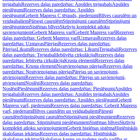
trejgabals
Rezerves daļas paredzētas: Apsildes trejgabals
Apsildes
pieslēgumi
Rezerves daļas paredzētas: Apsildes
pieslēgumi
Geberit Mapress C tērauds, piederumi
Blīves caurulēm un
veidgabaliem
Pārsegi caurulēm
Stiprinājumi caurulēm
Stiprinājumi
pieslēgumiem
Sistēmas blīves
Skrūvju komplekti atloku
savienojumiem
Geberit Mapress varš
Geberit Mapress varš
Rezerves
daļas paredzētas: Geberit Mapress varš
Uzmavas
Rezerves daļas
paredzētas: Uzmavas
Pārejas
Rezerves daļas paredzētas:
Pārejas
Līkumi
Rezerves daļas paredzētas: Līkumi
Trejgabali
Rezerves
daļas paredzētas: Trejgabali
Iebūvēta cirkulācija
Rezerves daļas
paredzētas: Iebūvēta cirkulācija
Krusta elementi
Rezerves daļas
paredzētas: Krusta elementi
Neatvienojamas pārejas
Rezerves daļas
paredzētas: Neatvienojamas pārejas
Pārejas un savienojumi,
atvienojami
Rezerves daļas paredzētas: Pārejas un savienojumi,
atvienojami
Noslēgi
Rezerves daļas paredzētas:
Noslēgi
Pieslēgumi
Rezerves daļas paredzētas: Pieslēgumi
Apsildes
trejgabals
Rezerves daļas paredzētas: Apsildes trejgabals
Apsildes
pieslēgumi
Rezerves daļas paredzētas: Apsildes pieslēgumi
Geberit
Mapress varš, piederumi
Rezerves daļas paredzētas: Geberit Mapress
varš, piederumi
Blīves caurulēm un veidgabaliem
Pārsegi
caurulēm
Stiprinājumi caurulēm
Stiprinājumi pieslēgumiem
Rezerves
daļas paredzētas: Stiprinājumi pieslēgumiem
Sistēmas blīves
Skrūvju
komplekti atloku savienojumiem
Geberit higiēnas sistēma
Higiēniskās
skalošanas iekārtas
Rezerves daļas paredzētas: Higiēniskās
skalošanas iekārtas
Skalošanas kastes un tualetes poda vadība ar