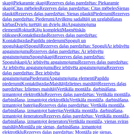
skapji
Piekaramie skapji
Rezerves daļas paredzētas: Piekaramie
skapji
Citas mēbeles
Rezerves daļas paredzētas: Citas mēbeles
Sienas
plaukti
Rezerves daļas paredzētas: Sienas plaukti
Piederumi
Rezerves
daļas paredzētas: Piederumi
Atvilktņu sadalītāji un uzglabāšanas
kārbas
Dvieļu turētāji un dvieļu āķi
Apgaismojuma
elementi
Rokturi
Kāju komplekti
Magnētiskās
plāksnes
Kontaktligzdas
Rezerves daļas paredzētas:
Kontaktligzdas
Papildu piederumi
Spoguļi un
spoguļskapji
Spoguļi
Rezerves daļas paredzētas: Spoguļi
Ar iebūvētu
apgaismojumu
Rezerves daļas paredzētas: Ar iebūvētu
apgaismojumu
Spoguļskapji
Rezerves daļas paredzētas:
Spoguļskapji
Ar iebūvētu apgaismojumu
Rezerves daļas paredzētas:
Ar iebūvētu apgaismojumu
Bez iebūvēta apgaismojuma
Rezerves
daļas paredzētas: Bez iebūvēta
apgaismojuma
Piederumi
Apgaismojuma elementi
Papildu
piederumi
Kontaktligzdas
Maisītāji
Izlietnes maisītāji
Rezerves daļas
paredzētas: Izlietnes maisītāji
Vertikāla montāža, darbināšana,
izmantojot elektrotīklu
Rezerves daļas paredzētas: Vertikāla montāža,
darbināšana, izmantojot elektrotīklu
Vertikāla montāža, darbināšana,
izmantojot baterijas
Rezerves daļas paredzētas: Vertikāla montāža,
darbināšana, izmantojot baterijas
Vertikāla montāža, darbināšana,
izmantojot ģeneratoru
Rezerves daļas paredzētas: Vertikāla montāža,
darbināšana, izmantojot ģeneratoru
Vertikāla montāža, vienas sviras
maisītājs
Montāža pie sienas, darbināšana, izmantojot
elektrotīklu
Rezerves daļas paredzētas: Montāža pie sienas,