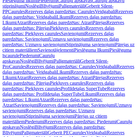
Pieslēguma līkumi
Piederumi
Cauruļu apskavas
Cauruļu apskavu
stiprinājumi
Noslēgi
Blīvējumi
Palīgmateriāli
Geberit Silent-
PP
Caurules
Rezerves daļas paredzētas: Caurules
Veidgabali
Rezerves
daļas paredzētas: Veidgabali
Līkumi
Rezerves daļas paredzētas:
Līkumi
Atzari
Rezerves daļas paredzētas: Atzari
Pārejas
Rezerves
daļas paredzētas: Pārejas
Piekļuves caurules
Rezerves daļas
paredzētas: Piekļuves caurules
Savienojumi
Rezerves daļas
paredzētas: Savienojumi
Uzmavu savienojumi
Rezerves daļas
paredzētas: Uzmavu savienojumi
Stiprinājuma savienojumi
Pārejas uz
citiem materiāliem
Savienotājelementi
Pieslēguma līkumi
Pieslēguma
īscaurule
Piederumi
Cauruļu
apskavas
Noslēgi
Blīvējumi
Palīgmateriāli
Geberit Silent-
Pro
Caurules
Rezerves daļas paredzētas: Caurules
Veidgabali
Rezerves
daļas paredzētas: Veidgabali
Līkumi
Rezerves daļas paredzētas:
Līkumi
Atzari
Rezerves daļas paredzētas: Atzari
Pārejas
Rezerves
daļas paredzētas: Pārejas
Piekļuves caurules
Rezerves daļas
paredzētas: Piekļuves caurules
Profildetaļas SuperTube
Rezerves
daļas paredzētas: Profildetaļas SuperTube
Līkumi
Rezerves daļas
paredzētas: Līkumi
Atzari
Rezerves daļas paredzētas:
Atzari
Savienojumi
Rezerves daļas paredzētas: Savienojumi
Uzmavu
savienojumi
Rezerves daļas paredzētas: Uzmavu
savienojumi
Stiprinājuma savienojumi
Pārejas uz citiem
materiāliem
Piederumi
Rezerves daļas paredzētas: Piederumi
Cauruļu
apskavas
Noslēgi
Blīvējumi
Rezerves daļas paredzētas:
Blīvējumi
Palīgmateriāli
Geberit PE
Caurules
Veidgabali
Rezerves