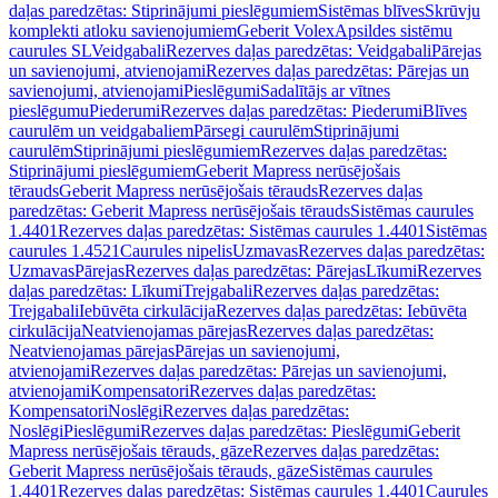
daļas paredzētas: Stiprinājumi pieslēgumiem
Sistēmas blīves
Skrūvju
komplekti atloku savienojumiem
Geberit Volex
Apsildes sistēmu
caurules SL
Veidgabali
Rezerves daļas paredzētas: Veidgabali
Pārejas
un savienojumi, atvienojami
Rezerves daļas paredzētas: Pārejas un
savienojumi, atvienojami
Pieslēgumi
Sadalītājs ar vītnes
pieslēgumu
Piederumi
Rezerves daļas paredzētas: Piederumi
Blīves
caurulēm un veidgabaliem
Pārsegi caurulēm
Stiprinājumi
caurulēm
Stiprinājumi pieslēgumiem
Rezerves daļas paredzētas:
Stiprinājumi pieslēgumiem
Geberit Mapress nerūsējošais
tērauds
Geberit Mapress nerūsējošais tērauds
Rezerves daļas
paredzētas: Geberit Mapress nerūsējošais tērauds
Sistēmas caurules
1.4401
Rezerves daļas paredzētas: Sistēmas caurules 1.4401
Sistēmas
caurules 1.4521
Caurules nipelis
Uzmavas
Rezerves daļas paredzētas:
Uzmavas
Pārejas
Rezerves daļas paredzētas: Pārejas
Līkumi
Rezerves
daļas paredzētas: Līkumi
Trejgabali
Rezerves daļas paredzētas:
Trejgabali
Iebūvēta cirkulācija
Rezerves daļas paredzētas: Iebūvēta
cirkulācija
Neatvienojamas pārejas
Rezerves daļas paredzētas:
Neatvienojamas pārejas
Pārejas un savienojumi,
atvienojami
Rezerves daļas paredzētas: Pārejas un savienojumi,
atvienojami
Kompensatori
Rezerves daļas paredzētas:
Kompensatori
Noslēgi
Rezerves daļas paredzētas:
Noslēgi
Pieslēgumi
Rezerves daļas paredzētas: Pieslēgumi
Geberit
Mapress nerūsējošais tērauds, gāze
Rezerves daļas paredzētas:
Geberit Mapress nerūsējošais tērauds, gāze
Sistēmas caurules
1.4401
Rezerves daļas paredzētas: Sistēmas caurules 1.4401
Caurules