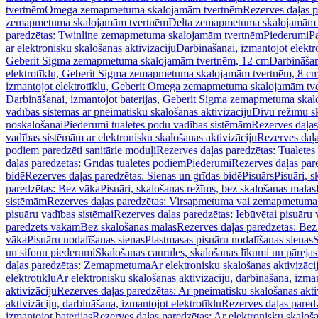
tvertnēm
Omega zemapmetuma skalojamām tvertnēm
Rezerves daļas 
zemapmetuma skalojamām tvertnēm
Delta zemapmetuma skalojamām 
paredzētas: Twinline zemapmetuma skalojamām tvertnēm
Piederumi
Pa
ar elektronisku skalošanas aktivizāciju
Darbināšanai, izmantojot elek
Geberit Sigma zemapmetuma skalojamām tvertnēm, 12 cm
Darbināšan
elektrotīklu, Geberit Sigma zemapmetuma skalojamām tvertnēm, 8 c
izmantojot elektrotīklu, Geberit Omega zemapmetuma skalojamām tv
Darbināšanai, izmantojot baterijas, Geberit Sigma zemapmetuma ska
vadības sistēmas ar pneimatisku skalošanas aktivizāciju
Divu režīmu s
noskalošanai
Piederumi tualetes podu vadības sistēmām
Rezerves daļas
vadības sistēmām ar elektronisku skalošanas aktivizāciju
Rezerves daļa
podiem paredzēti sanitārie moduļi
Rezerves daļas paredzētas: Tualetes
daļas paredzētas: Grīdas tualetes podiem
Piederumi
Rezerves daļas par
bidē
Rezerves daļas paredzētas: Sienas un grīdas bidē
Pisuārs
Pisuāri, 
paredzētas: Bez vāka
Pisuāri, skalošanas režīms, bez skalošanas malas
sistēmām
Rezerves daļas paredzētas: Virsapmetuma vai zemapmetuma 
pisuāru vadības sistēmai
Rezerves daļas paredzētas: Iebūvētai pisuāru 
paredzēts vākam
Bez skalošanas malas
Rezerves daļas paredzētas: Bez
vāka
Pisuāru nodalīšanas sienas
Plastmasas pisuāru nodalīšanas sienas
S
un sifonu piederumi
Skalošanas caurules, skalošanas līkumi un pārejas
daļas paredzētas: Zemapmetuma
Ar elektronisku skalošanas aktivizācij
elektrotīklu
Ar elektronisku skalošanas aktivizāciju, darbināšana, izman
aktivizāciju
Rezerves daļas paredzētas: Ar pneimatisku skalošanas akti
aktivizāciju, darbināšana, izmantojot elektrotīklu
Rezerves daļas paredz
izmantojot baterijas
Rezerves daļas paredzētas: Ar elektronisku skalošan