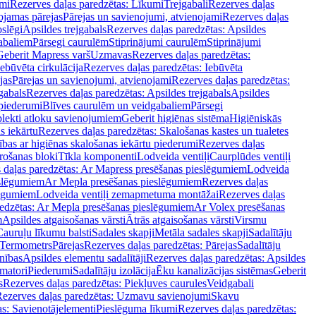
mi
Rezerves daļas paredzētas: Līkumi
Trejgabali
Rezerves daļas
ojamas pārejas
Pārejas un savienojumi, atvienojami
Rezerves daļas
slēgi
Apsildes trejgabals
Rezerves daļas paredzētas: Apsildes
abaliem
Pārsegi caurulēm
Stiprinājumi caurulēm
Stiprinājumi
Geberit Mapress varš
Uzmavas
Rezerves daļas paredzētas:
Iebūvēta cirkulācija
Rezerves daļas paredzētas: Iebūvēta
jas
Pārejas un savienojumi, atvienojami
Rezerves daļas paredzētas:
gabals
Rezerves daļas paredzētas: Apsildes trejgabals
Apsildes
 piederumi
Blīves caurulēm un veidgabaliem
Pārsegi
lekti atloku savienojumiem
Geberit higiēnas sistēma
Higiēniskās
s iekārtu
Rezerves daļas paredzētas: Skalošanas kastes un tualetes
ības ar higiēnas skalošanas iekārtu piederumi
Rezerves daļas
rošanas bloki
Tīkla komponenti
Lodveida ventiļi
Caurplūdes ventiļi
 daļas paredzētas: Ar Mapress presēšanas pieslēgumiem
Lodveida
eslēgumiem
Ar Mepla presēšanas pieslēgumiem
Rezerves daļas
lēgumiem
Lodveida ventiļi zemapmetuma montāžai
Rezerves daļas
redzētas: Ar Mepla presēšanas pieslēgumiem
Ar Volex presēšanas
m
Apsildes atgaisošanas vārsti
Ātrās atgaisošanas vārsti
Virsmu
Cauruļu līkumu balsti
Sadales skapji
Metāla sadales skapji
Sadalītāju
Termometrs
Pārejas
Rezerves daļas paredzētas: Pārejas
Sadalītāju
nības
Apsildes elementu sadalītāji
Rezerves daļas paredzētas: Apsildes
matori
Piederumi
Sadalītāju izolācija
Ēku kanalizācijas sistēmas
Geberit
s
Rezerves daļas paredzētas: Piekļuves caurules
Veidgabali
ezerves daļas paredzētas: Uzmavu savienojumi
Skavu
as: Savienotājelementi
Pieslēguma līkumi
Rezerves daļas paredzētas: