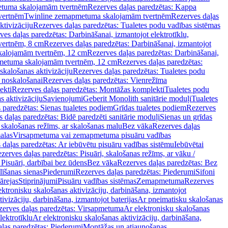
tuma skalojamām tvertnēm
Rezerves daļas paredzētas: Kappa
vertnēm
Twinline zemapmetuma skalojamām tvertnēm
Rezerves daļas
ktivizāciju
Rezerves daļas paredzētas: Tualetes podu vadības sistēmas
ves daļas paredzētas: Darbināšanai, izmantojot elektrotīklu,
vertnēm, 8 cm
Rezerves daļas paredzētas: Darbināšanai, izmantojot
skalojamām tvertnēm, 12 cm
Rezerves daļas paredzētas: Darbināšanai,
apmetuma skalojamām tvertnēm, 12 cm
Rezerves daļas paredzētas:
skalošanas aktivizāciju
Rezerves daļas paredzētas: Tualetes podu
 noskalošanai
Rezerves daļas paredzētas: Vienrežīma
ekti
Rezerves daļas paredzētas: Montāžas komplekti
Tualetes podu
s aktivizāciju
Savienojumi
Geberit Monolith sanitārie moduļi
Tualetes
 paredzētas: Sienas tualetes podiem
Grīdas tualetes podiem
Rezerves
 daļas paredzētas: Bidē paredzēti sanitārie moduļi
Sienas un grīdas
, skalošanas režīms, ar skalošanas malu
Bez vāka
Rezerves daļas
alas
Virsapmetuma vai zemapmetuma pisuāru vadības
 daļas paredzētas: Ar iebūvētu pisuāru vadības sistēmu
Iebūvētai
zerves daļas paredzētas: Pisuāri, skalošanas režīms, ar vāku /
 Pisuāri, darbībai bez ūdens
Bez vāka
Rezerves daļas paredzētas: Bez
līšanas sienas
Piederumi
Rezerves daļas paredzētas: Piederumi
Sifoni
ārejas
Stiprinājumi
Pisuāru vadības sistēmas
Zemapmetuma
Rezerves
ektronisku skalošanas aktivizāciju, darbināšana, izmantojot
ivizāciju, darbināšana, izmantojot baterijas
Ar pneimatisku skalošanas
zerves daļas paredzētas: Virsapmetuma
Ar elektronisku skalošanas
lektrotīklu
Ar elektronisku skalošanas aktivizāciju, darbināšana,
ļas paredzētas: Piederumi
Montāžas un atjaunošanas