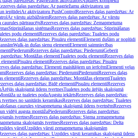
 daļas paredzētas: Pagriežams aktivizators
Apdares komplekti
ezerves daļas paredzētas: Ar pagriežamu aktivizatoru un
un ieplūdei
Ar aktivizatoru PushControl
Rezerves daļas paredzētas: Ar
trol
Ar vārstu aizbāžņiem
Rezerves daļas paredzētas: Ar vārstu
aurules pārtraucējs
Rezerves daļas paredzētas: Zemapmetuma
tēmas
Stiprināšanas sistēmas
Rezerves daļas paredzētas: Stiprināšanas
aletes podu elementi
Rezerves daļas paredzētas: Tualetes podu
Rezerves daļas paredzētas: Pisuāru elementi
Elementi dušām ar noplūdi
 vannām
Walk-in dušas sienu elementi
Elementi saimniecības
ementi
Piederumi
Rezerves daļas paredzētas: Piederumi
Geberit
 paredzētas: Montāžas elementi
Tualetes podu elementi
Rezerves daļas
 elementi
Pisuāru elementi
Rezerves daļas paredzētas: Pisuāru
rves daļas paredzētas: Elementi maisītājiem un ierīcēm
Elementi veļas
umi
Rezerves daļas paredzētas: Piederumi
Piederumi
Rezerves daļas
s elementi
Rezerves daļas paredzētas: Montāžas elementi
Tualetes
zerves daļas paredzētas: Bidē elementi
Pisuāru elementi
Rezerves
m
Ārējās skalojamā ūdens tvertnes
Tualetes podu ārējās skalojamā
Montāža uz tualetes poda
Augstu iekārts
Rezerves daļas paredzētas:
 tvertnes no sanitārās keramikas
Rezerves daļas paredzētas: Tualetes
alošanas caurules virsapmetuma skalojamā ūdens tvertnēm
Rezerves
un vidēji augsta montāža
Piederumi
Rezerves daļas paredzētas:
jamās tvertnes
Rezerves daļas paredzētas: Sigma zemapmetuma
mapmetuma skalojamās tvertnes
Rezerves daļas paredzētas: Delta
pildes vārsti
Uzpildes vārsti zemapmetuma skalojamām
Rezerves daļas paredzētas: Uzpildes vārsti keramikas skalojamā ūdens