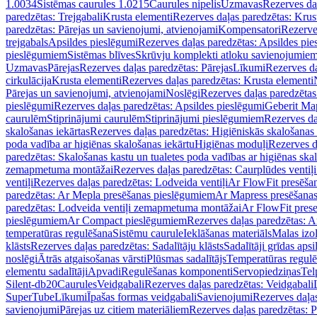
1.0034
Sistēmas caurules 1.0215
Caurules nipelis
Uzmavas
Rezerves da
paredzētas: Trejgabali
Krusta elementi
Rezerves daļas paredzētas: Krus
paredzētas: Pārejas un savienojumi, atvienojami
Kompensatori
Rezerve
trejgabals
Apsildes pieslēgumi
Rezerves daļas paredzētas: Apsildes pie
pieslēgumiem
Sistēmas blīves
Skrūvju komplekti atloku savienojumie
Uzmavas
Pārejas
Rezerves daļas paredzētas: Pārejas
Līkumi
Rezerves da
cirkulācija
Krusta elementi
Rezerves daļas paredzētas: Krusta elementi
Pārejas un savienojumi, atvienojami
Noslēgi
Rezerves daļas paredzētas
pieslēgumi
Rezerves daļas paredzētas: Apsildes pieslēgumi
Geberit Map
caurulēm
Stiprinājumi caurulēm
Stiprinājumi pieslēgumiem
Rezerves da
skalošanas iekārtas
Rezerves daļas paredzētas: Higiēniskās skalošanas 
poda vadība ar higiēnas skalošanas iekārtu
Higiēnas moduļi
Rezerves d
paredzētas: Skalošanas kastu un tualetes poda vadības ar higiēnas ska
zemapmetuma montāžai
Rezerves daļas paredzētas: Caurplūdes vent
ventiļi
Rezerves daļas paredzētas: Lodveida ventiļi
Ar FlowFit presēša
paredzētas: Ar Mepla presēšanas pieslēgumiem
Ar Mapress presēšana
paredzētas: Lodveida ventiļi zemapmetuma montāžai
Ar FlowFit pres
pieslēgumiem
Ar Compact pieslēgumiem
Rezerves daļas paredzētas: 
temperatūras regulēšana
Sistēmu caurule
Ieklāšanas materiāls
Malas izol
klāsts
Rezerves daļas paredzētas: Sadalītāju klāsts
Sadalītāji grīdas apsi
noslēgi
Ātrās atgaisošanas vārsti
Plūsmas sadalītājs
Temperatūras regulē
elementu sadalītāji
Apvadi
Regulēšanas komponenti
Servopiedziņas
Tel
Silent-db20
Caurules
Veidgabali
Rezerves daļas paredzētas: Veidgabali
SuperTube
Līkumi
Īpašas formas veidgabali
Savienojumi
Rezerves daļa
savienojumi
Pārejas uz citiem materiāliem
Rezerves daļas paredzētas: P