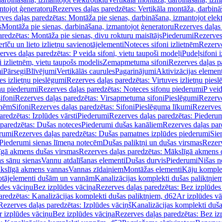
ntojot ģeneratoru
Rezerves daļas paredzētas: Vertikāla montāža, darbinā
ves daļas paredzētas: Montāža pie sienas, darbināšana, izmantojot elekt
s
Montāža pie sienas, darbināšana, izmantojot ģeneratoru
Rezerves daļas 
redzētas: Montāža pie sienas, divu rokturu maisītājs
Piederumi
Rezerves
erīču un lieto izlietņu savienotājelementi
Noteces sifoni izlietnēm
Rezerve
rves daļas paredzētas: P veida sifoni, vietu taupoši modeļi
Pudeļsifoni 
 izlietnēm, vietu taupošs modelis
Zemapmetuma sifoni
Rezerves daļas 
i
Pārsegi
Blīvējumi
Vertikālās caurules
Pagarinājumi
Aktivizācijas element
es izlietņu pieslēgumi
Rezerves daļas paredzētas: Virtuves izlietņu pies
nu piederumi
Rezerves daļas paredzētas: Noteces sifonu piederumi
P veid
ifoni
Rezerves daļas paredzētas: Virsapmetuma sifoni
Pieslēgumi
Rezerve
tnēm
Sifoni
Rezerves daļas paredzētas: Sifoni
Pieslēguma līkumi
Rezerves 
redzētas: Izplūdes vārsti
Piederumi
Rezerves daļas paredzētas: Piederu
 paredzētas: Dušas noteces
Piederumi dušas kanāliem
Rezerves daļas par
rumi
Rezerves daļas paredzētas: Dušas pamatnes izplūdes piederumi
Sie
 Piederumi sienas līmeņa notecēm
Dušas paliktņi un dušas virsmas
Rezerv
gā akmens dušas virsmas
Rezerves daļas paredzētas: Mākslīgā akmens 
s sānu sienas
Vannu atdalīšanas elementi
Dušas durvis
Piederumi
Nišas n
kslīgā akmens vannas
Vannas zīdaiņiem
Montāžas elementi
Kāju komplek
otājelementi dušām un vannām
Kanalizācijas komplekti dušas paliktņie
ūdes vāciņu
Bez izplūdes vāciņa
Rezerves daļas paredzētas: Bez izplūdes
aredzētas: Kanalizācijas komplekti dušas paliktņiem, d62
Ar izplūdes v
Rezerves daļas paredzētas: Izplūdes vāciņš
Kanalizācijas komplekti duša
r izplūdes vāciņu
Bez izplūdes vāciņa
Rezerves daļas paredzētas: Bez iz