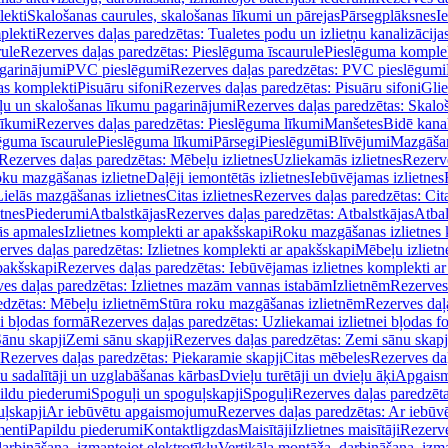
lekti
Skalošanas caurules, skalošanas līkumi un pārejas
Pārsegplāksnes
I
plekti
Rezerves daļas paredzētas: Tualetes podu un izlietņu kanalizācija
rule
Rezerves daļas paredzētas: Pieslēguma īscaurule
Pieslēguma komple
agarinājumi
PVC pieslēgumi
Rezerves daļas paredzētas: PVC pieslēgumi
jas komplekti
Pisuāru sifoni
Rezerves daļas paredzētas: Pisuāru sifoni
Glie
ļu un skalošanas līkumu pagarinājumi
Rezerves daļas paredzētas: Skalo
līkumi
Rezerves daļas paredzētas: Pieslēguma līkumi
Manšetes
Bidē kanal
ēguma īscaurule
Pieslēguma līkumi
Pārsegi
Pieslēgumi
Blīvējumi
Mazgāšan
Rezerves daļas paredzētas: Mēbeļu izlietnes
Uzliekamās izlietnes
Rezerve
oku mazgāšanas izlietne
Daļēji iemontētās izlietnes
Iebūvējamas izlietnes
Lielās mazgāšanas izlietnes
Citas izlietnes
Rezerves daļas paredzētas: Cita
etnes
Piederumi
Atbalstkājas
Rezerves daļas paredzētas: Atbalstkājas
Atbal
ās apmales
Izlietnes komplekti ar apakšskapi
Roku mazgāšanas izlietnes 
erves daļas paredzētas: Izlietnes komplekti ar apakšskapi
Mēbeļu izlietn
pakšskapi
Rezerves daļas paredzētas: Iebūvējamas izlietnes komplekti a
es daļas paredzētas: Izlietnes mazām vannas istabām
Izlietnēm
Rezerves 
edzētas: Mēbeļu izlietnēm
Stūra roku mazgāšanas izlietnēm
Rezerves daļ
ei bļodas formā
Rezerves daļas paredzētas: Uzliekamai izlietnei bļodas f
Sānu skapji
Zemi sānu skapji
Rezerves daļas paredzētas: Zemi sānu skapj
Rezerves daļas paredzētas: Piekaramie skapji
Citas mēbeles
Rezerves daļ
u sadalītāji un uzglabāšanas kārbas
Dvieļu turētāji un dvieļu āķi
Apgaism
ildu piederumi
Spoguļi un spoguļskapji
Spoguļi
Rezerves daļas paredzēta
uļskapji
Ar iebūvētu apgaismojumu
Rezerves daļas paredzētas: Ar iebū
enti
Papildu piederumi
Kontaktligzdas
Maisītāji
Izlietnes maisītāji
Rezerve
arbināšana, izmantojot elektrotīklu
Vertikāla montāža, darbināšana, izma