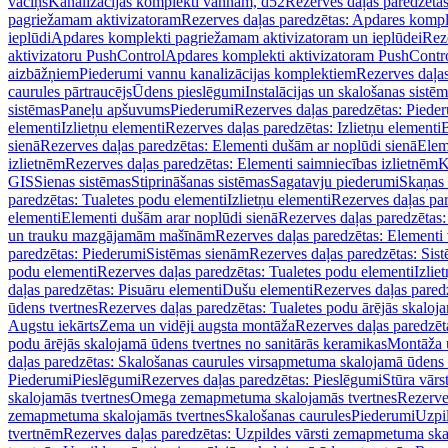
vāciņš
Kanalizācijas komplekti vannām, d52
Rezerves daļas paredzēta
pagriežamam aktivizatoram
Rezerves daļas paredzētas: Apdares komp
ieplūdi
Apdares komplekti pagriežamam aktivizatoram un ieplūdei
Rez
aktivizatoru PushControl
Apdares komplekti aktivizatoram PushContr
aizbāžņiem
Piederumi vannu kanalizācijas komplektiem
Rezerves daļa
caurules pārtraucējs
Ūdens pieslēgumi
Instalācijas un skalošanas sistē
sistēmas
Paneļu apšuvums
Piederumi
Rezerves daļas paredzētas: Piede
elementi
Izlietņu elementi
Rezerves daļas paredzētas: Izlietņu elementi
B
sienā
Rezerves daļas paredzētas: Elementi dušām ar noplūdi sienā
Elem
izlietnēm
Rezerves daļas paredzētas: Elementi saimniecības izlietnēm
K
GIS
Sienas sistēmas
Stiprināšanas sistēmas
Sagatavju piederumi
Skaņas 
paredzētas: Tualetes podu elementi
Izlietņu elementi
Rezerves daļas par
elementi
Elementi dušām arar noplūdi sienā
Rezerves daļas paredzētas:
un trauku mazgājamām mašīnām
Rezerves daļas paredzētas: Element
paredzētas: Piederumi
Sistēmas sienām
Rezerves daļas paredzētas: Sis
podu elementi
Rezerves daļas paredzētas: Tualetes podu elementi
Izlie
daļas paredzētas: Pisuāru elementi
Dušu elementi
Rezerves daļas pared
ūdens tvertnes
Rezerves daļas paredzētas: Tualetes podu ārējās skaloj
Augstu iekārts
Zema un vidēji augsta montāža
Rezerves daļas paredzēt
podu ārējās skalojamā ūdens tvertnes no sanitārās keramikas
Montāža u
daļas paredzētas: Skalošanas caurules virsapmetuma skalojamā ūdens
Piederumi
Pieslēgumi
Rezerves daļas paredzētas: Pieslēgumi
Stūra vārst
skalojamās tvertnes
Omega zemapmetuma skalojamās tvertnes
Rezerve
zemapmetuma skalojamās tvertnes
Skalošanas caurules
Piederumi
Uzpil
tvertnēm
Rezerves daļas paredzētas: Uzpildes vārsti zemapmetuma sk