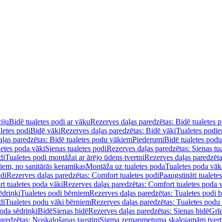
iju
Bidē tualetes podi ar vāku
Rezerves daļas paredzētas: Bidē tualetes 
letes podi
Bidē vāki
Rezerves daļas paredzētas: Bidē vāki
Tualetes podi
ļas paredzētas: Bidē tualetes podu vākiem
Piederumi
Bidē tualetes pod
letes poda vāki
Sienas tualetes podi
Rezerves daļas paredzētas: Sienas tu
di
Tualetes podi montāžai ar ārējo ūdens tvertni
Rezerves daļas paredzēta
diem, no sanitārās keramikas
Montāža uz tualetes poda
Tualetes poda vāk
odi
Rezerves daļas paredzētas: Comfort tualetes podi
Paaugstināti tualete
t tualetes poda vāki
Rezerves daļas paredzētas: Comfort tualetes poda 
ēdriņķi
Tualetes podi bērniem
Rezerves daļas paredzētas: Tualetes podi 
di
Tualetes podu vāki bērniem
Rezerves daļas paredzētas: Tualetes podu
oda sēdriņķi
Bidē
Sienas bidē
Rezerves daļas paredzētas: Sienas bidē
Grī
aredzētas: Noskalošanas taustiņi
Sigma zemapmetuma skalojamām tver