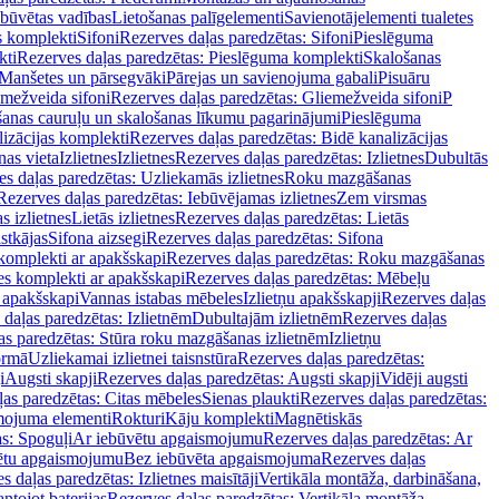
ebūvētas vadības
Lietošanas palīgelementi
Savienotājelementi tualetes
s komplekti
Sifoni
Rezerves daļas paredzētas: Sifoni
Pieslēguma
kti
Rezerves daļas paredzētas: Pieslēguma komplekti
Skalošanas
Manšetes un pārsegvāki
Pārejas un savienojuma gabali
Pisuāru
mežveida sifoni
Rezerves daļas paredzētas: Gliemežveida sifoni
P
šanas cauruļu un skalošanas līkumu pagarinājumi
Pieslēguma
izācijas komplekti
Rezerves daļas paredzētas: Bidē kanalizācijas
as vieta
Izlietnes
Izlietnes
Rezerves daļas paredzētas: Izlietnes
Dubultās
s daļas paredzētas: Uzliekamās izlietnes
Roku mazgāšanas
Rezerves daļas paredzētas: Iebūvējamas izlietnes
Zem virsmas
s izlietnes
Lietās izlietnes
Rezerves daļas paredzētas: Lietās
stkājas
Sifona aizsegi
Rezerves daļas paredzētas: Sifona
komplekti ar apakšskapi
Rezerves daļas paredzētas: Roku mazgāšanas
es komplekti ar apakšskapi
Rezerves daļas paredzētas: Mēbeļu
r apakšskapi
Vannas istabas mēbeles
Izlietņu apakšskapji
Rezerves daļas
daļas paredzētas: Izlietnēm
Dubultajām izlietnēm
Rezerves daļas
as paredzētas: Stūra roku mazgāšanas izlietnēm
Izlietņu
ormā
Uzliekamai izlietnei taisnstūra
Rezerves daļas paredzētas:
i
Augsti skapji
Rezerves daļas paredzētas: Augsti skapji
Vidēji augsti
as paredzētas: Citas mēbeles
Sienas plaukti
Rezerves daļas paredzētas:
ojuma elementi
Rokturi
Kāju komplekti
Magnētiskās
s: Spoguļi
Ar iebūvētu apgaismojumu
Rezerves daļas paredzētas: Ar
vētu apgaismojumu
Bez iebūvēta apgaismojuma
Rezerves daļas
s daļas paredzētas: Izlietnes maisītāji
Vertikāla montāža, darbināšana,
ntojot baterijas
Rezerves daļas paredzētas: Vertikāla montāža,