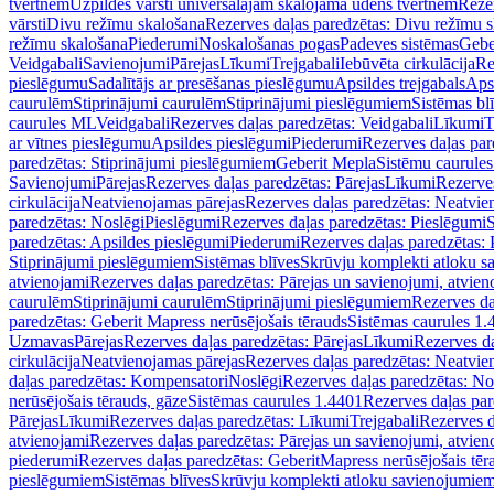
tvertnēm
Uzpildes vārsti universālajām skalojamā ūdens tvertnēm
Rezer
vārsti
Divu režīmu skalošana
Rezerves daļas paredzētas: Divu režīmu 
režīmu skalošana
Piederumi
Noskalošanas pogas
Padeves sistēmas
Gebe
Veidgabali
Savienojumi
Pārejas
Līkumi
Trejgabali
Iebūvēta cirkulācija
Re
pieslēgumu
Sadalītājs ar presēšanas pieslēgumu
Apsildes trejgabals
Apsi
caurulēm
Stiprinājumi caurulēm
Stiprinājumi pieslēgumiem
Sistēmas bl
caurules ML
Veidgabali
Rezerves daļas paredzētas: Veidgabali
Līkumi
T
ar vītnes pieslēgumu
Apsildes pieslēgumi
Piederumi
Rezerves daļas par
paredzētas: Stiprinājumi pieslēgumiem
Geberit Mepla
Sistēmu caurule
Savienojumi
Pārejas
Rezerves daļas paredzētas: Pārejas
Līkumi
Rezerves
cirkulācija
Neatvienojamas pārejas
Rezerves daļas paredzētas: Neatvie
paredzētas: Noslēgi
Pieslēgumi
Rezerves daļas paredzētas: Pieslēgumi
S
paredzētas: Apsildes pieslēgumi
Piederumi
Rezerves daļas paredzētas:
Stiprinājumi pieslēgumiem
Sistēmas blīves
Skrūvju komplekti atloku 
atvienojami
Rezerves daļas paredzētas: Pārejas un savienojumi, atvien
caurulēm
Stiprinājumi caurulēm
Stiprinājumi pieslēgumiem
Rezerves da
paredzētas: Geberit Mapress nerūsējošais tērauds
Sistēmas caurules 1.
Uzmavas
Pārejas
Rezerves daļas paredzētas: Pārejas
Līkumi
Rezerves da
cirkulācija
Neatvienojamas pārejas
Rezerves daļas paredzētas: Neatvie
daļas paredzētas: Kompensatori
Noslēgi
Rezerves daļas paredzētas: No
nerūsējošais tērauds, gāze
Sistēmas caurules 1.4401
Rezerves daļas par
Pārejas
Līkumi
Rezerves daļas paredzētas: Līkumi
Trejgabali
Rezerves d
atvienojami
Rezerves daļas paredzētas: Pārejas un savienojumi, atvien
piederumi
Rezerves daļas paredzētas: GeberitMapress nerūsējošais tēr
pieslēgumiem
Sistēmas blīves
Skrūvju komplekti atloku savienojumie