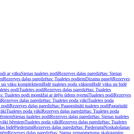
podi ar vāku
Sienas tualetes podi
Rezerves daļas paredzētas: Sienas
em
Rezerves daļas paredzētas: Tualetes podiem
Dizaina paneļi
Rezerves
u un vāku komplektiem
Bidē tualetes podu vākiem
Bidē vāku un bidē
aletes podi
Tualetes podi
Rezerves daļas paredzētas: Tualetes
s: Tualetes podi montāžai ar ārējo ūdens tvertni
Tualetes podi
Rezerves
i
Rezerves daļas paredzētas: Tualetes poda vāki
Tualetes poda
s podi
Rezerves daļas paredzētas: Paaugstināti tualetes podi
Pagarināti
vāki
Tualetes poda vāki
Rezerves daļas paredzētas: Tualetes poda
bērniem
Sienas tualetes podi
Rezerves daļas paredzētas: Sienas tualetes
 vāki bērniem
Tualetes poda vāki
Rezerves daļas paredzētas: Tualetes
das bidē
Piederumi
Rezerves daļas paredzētas: Piederumi
Noskalošanas
tnēm
Rezerves daļas paredzētas: Sigma zemapmetuma skalojamām