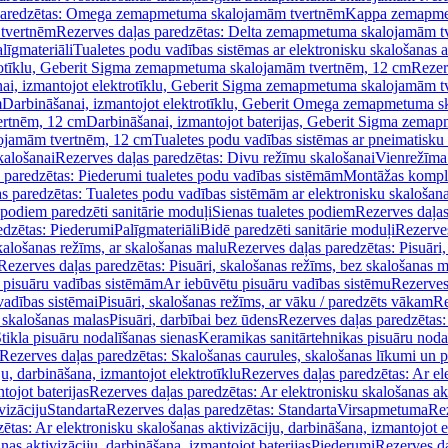
paredzētas: Omega zemapmetuma skalojamām tvertnēm
Kappa zemapme
tvertnēm
Rezerves daļas paredzētas: Delta zemapmetuma skalojamām t
līgmateriāli
Tualetes podu vadības sistēmas ar elektronisku skalošanas a
trotīklu, Geberit Sigma zemapmetuma skalojamām tvertnēm, 12 cm
Rezer
ai, izmantojot elektrotīklu, Geberit Sigma zemapmetuma skalojamām t
m
Darbināšanai, izmantojot elektrotīklu, Geberit Omega zemapmetuma 
ertnēm, 12 cm
Darbināšanai, izmantojot baterijas, Geberit Sigma zem
lojamām tvertnēm, 12 cm
Tualetes podu vadības sistēmas ar pneimatisku 
kalošanai
Rezerves daļas paredzētas: Divu režīmu skalošanai
Vienrežīma
 paredzētas: Piederumi tualetes podu vadības sistēmām
Montāžas kompl
s paredzētas: Tualetes podu vadības sistēmām ar elektronisku skalošana
 podiem paredzēti sanitārie moduļi
Sienas tualetes podiem
Rezerves daļas
edzētas: Piederumi
Palīgmateriāli
Bidē paredzēti sanitārie moduļi
Rezerves
skalošanas režīms, ar skalošanas malu
Rezerves daļas paredzētas: Pisuāri
Rezerves daļas paredzētas: Pisuāri, skalošanas režīms, bez skalošanas m
pisuāru vadības sistēmām
Ar iebūvētu pisuāru vadības sistēmu
Rezerves
vadības sistēmai
Pisuāri, skalošanas režīms, ar vāku / paredzēts vākam
Re
 skalošanas malas
Pisuāri, darbībai bez ūdens
Rezerves daļas paredzētas:
tikla pisuāru nodalīšanas sienas
Keramikas sanitārtehnikas pisuāru noda
Rezerves daļas paredzētas: Skalošanas caurules, skalošanas līkumi un p
u, darbināšana, izmantojot elektrotīklu
Rezerves daļas paredzētas: Ar el
tojot baterijas
Rezerves daļas paredzētas: Ar elektronisku skalošanas akt
vizāciju
Standarta
Rezerves daļas paredzētas: Standarta
Virsapmetuma
Re
ētas: Ar elektronisku skalošanas aktivizāciju, darbināšana, izmantojot e
as aktivizāciju, darbināšana, izmantojot baterijas
Piederumi
Rezerves da