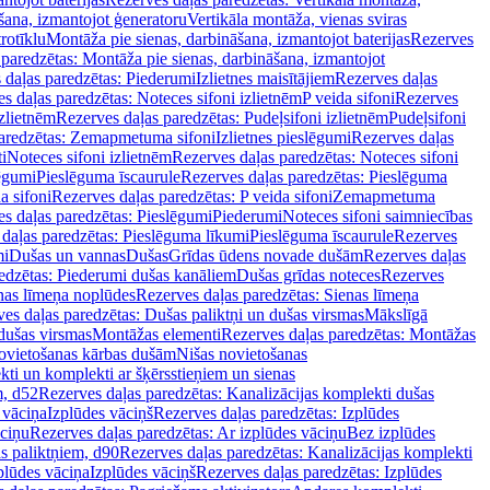
šana, izmantojot ģeneratoru
Vertikāla montāža, vienas sviras
rotīklu
Montāža pie sienas, darbināšana, izmantojot baterijas
Rezerves
paredzētas: Montāža pie sienas, darbināšana, izmantojot
 daļas paredzētas: Piederumi
Izlietnes maisītājiem
Rezerves daļas
s daļas paredzētas: Noteces sifoni izlietnēm
P veida sifoni
Rezerves
izlietnēm
Rezerves daļas paredzētas: Pudeļsifoni izlietnēm
Pudeļsifoni
paredzētas: Zemapmetuma sifoni
Izlietnes pieslēgumi
Rezerves daļas
i
Noteces sifoni izlietnēm
Rezerves daļas paredzētas: Noteces sifoni
lēgumi
Pieslēguma īscaurule
Rezerves daļas paredzētas: Pieslēguma
a sifoni
Rezerves daļas paredzētas: P veida sifoni
Zemapmetuma
s daļas paredzētas: Pieslēgumi
Piederumi
Noteces sifoni saimniecības
daļas paredzētas: Pieslēguma līkumi
Pieslēguma īscaurule
Rezerves
mi
Dušas un vannas
Dušas
Grīdas ūdens novade dušām
Rezerves daļas
edzētas: Piederumi dušas kanāliem
Dušas grīdas noteces
Rezerves
nas līmeņa noplūdes
Rezerves daļas paredzētas: Sienas līmeņa
es daļas paredzētas: Dušas paliktņi un dušas virsmas
Mākslīgā
dušas virsmas
Montāžas elementi
Rezerves daļas paredzētas: Montāžas
ovietošanas kārbas dušām
Nišas novietošanas
ti un komplekti ar šķērsstieņiem un sienas
m, d52
Rezerves daļas paredzētas: Kanalizācijas komplekti dušas
 vāciņa
Izplūdes vāciņš
Rezerves daļas paredzētas: Izplūdes
āciņu
Rezerves daļas paredzētas: Ar izplūdes vāciņu
Bez izplūdes
s paliktņiem, d90
Rezerves daļas paredzētas: Kanalizācijas komplekti
plūdes vāciņa
Izplūdes vāciņš
Rezerves daļas paredzētas: Izplūdes