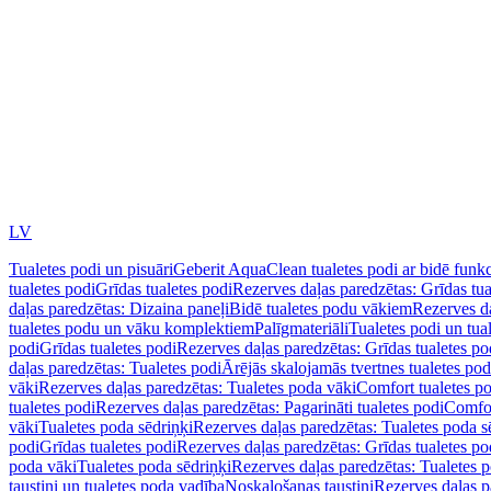
LV
Tualetes podi un pisuāri
Geberit AquaClean tualetes podi ar bidē funkc
tualetes podi
Grīdas tualetes podi
Rezerves daļas paredzētas: Grīdas tua
daļas paredzētas: Dizaina paneļi
Bidē tualetes podu vākiem
Rezerves da
tualetes podu un vāku komplektiem
Palīgmateriāli
Tualetes podi un tua
podi
Grīdas tualetes podi
Rezerves daļas paredzētas: Grīdas tualetes po
daļas paredzētas: Tualetes podi
Ārējās skalojamās tvertnes tualetes po
vāki
Rezerves daļas paredzētas: Tualetes poda vāki
Comfort tualetes p
tualetes podi
Rezerves daļas paredzētas: Pagarināti tualetes podi
Comfor
vāki
Tualetes poda sēdriņķi
Rezerves daļas paredzētas: Tualetes poda s
podi
Grīdas tualetes podi
Rezerves daļas paredzētas: Grīdas tualetes po
poda vāki
Tualetes poda sēdriņķi
Rezerves daļas paredzētas: Tualetes p
taustiņi un tualetes poda vadība
Noskalošanas taustiņi
Rezerves daļas p