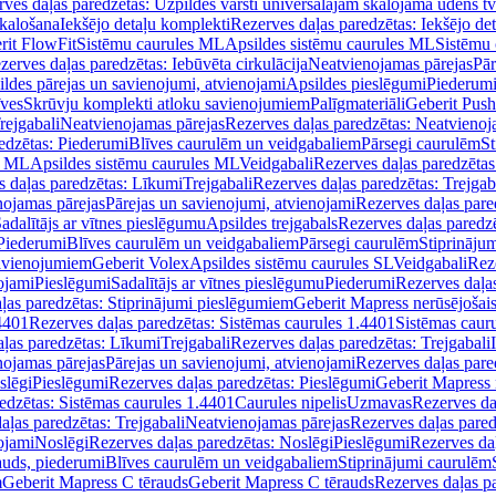
ves daļas paredzētas: Uzpildes vārsti universālajām skalojamā ūdens t
skalošana
Iekšējo detaļu komplekti
Rezerves daļas paredzētas: Iekšējo de
rit FlowFit
Sistēmu caurules ML
Apsildes sistēmu caurules ML
Sistēmu 
zerves daļas paredzētas: Iebūvēta cirkulācija
Neatvienojamas pārejas
Pār
ldes pārejas un savienojumi, atvienojami
Apsildes pieslēgumi
Piederum
īves
Skrūvju komplekti atloku savienojumiem
Palīgmateriāli
Geberit Push
rejgabali
Neatvienojamas pārejas
Rezerves daļas paredzētas: Neatvienoj
edzētas: Piederumi
Blīves caurulēm un veidgabaliem
Pārsegi caurulēm
St
s ML
Apsildes sistēmu caurules ML
Veidgabali
Rezerves daļas paredzētas
 daļas paredzētas: Līkumi
Trejgabali
Rezerves daļas paredzētas: Trejgab
nojamas pārejas
Pārejas un savienojumi, atvienojami
Rezerves daļas pare
adalītājs ar vītnes pieslēgumu
Apsildes trejgabals
Rezerves daļas paredzē
 Piederumi
Blīves caurulēm un veidgabaliem
Pārsegi caurulēm
Stiprināju
savienojumiem
Geberit Volex
Apsildes sistēmu caurules SL
Veidgabali
Reze
ojami
Pieslēgumi
Sadalītājs ar vītnes pieslēgumu
Piederumi
Rezerves daļa
ļas paredzētas: Stiprinājumi pieslēgumiem
Geberit Mapress nerūsējošais
4401
Rezerves daļas paredzētas: Sistēmas caurules 1.4401
Sistēmas caur
ļas paredzētas: Līkumi
Trejgabali
Rezerves daļas paredzētas: Trejgabali
nojamas pārejas
Pārejas un savienojumi, atvienojami
Rezerves daļas pare
slēgi
Pieslēgumi
Rezerves daļas paredzētas: Pieslēgumi
Geberit Mapress 
edzētas: Sistēmas caurules 1.4401
Caurules nipelis
Uzmavas
Rezerves da
aļas paredzētas: Trejgabali
Neatvienojamas pārejas
Rezerves daļas pared
ojami
Noslēgi
Rezerves daļas paredzētas: Noslēgi
Pieslēgumi
Rezerves da
auds, piederumi
Blīves caurulēm un veidgabaliem
Stiprinājumi caurulēm
m
Geberit Mapress C tērauds
Geberit Mapress C tērauds
Rezerves daļas p