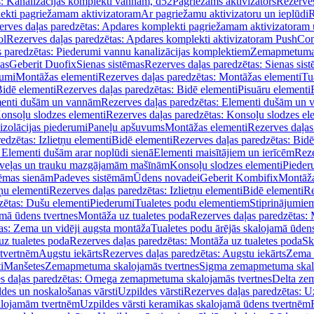
s: Kanalizācijas komplekti vannām, d52
Pagriežams aktivizators
Rezerves
lekti pagriežamam aktivizatoram
Ar pagriežamu aktivizatoru un ieplūdi
R
erves daļas paredzētas: Apdares komplekti pagriežamam aktivizatoram 
ol
Rezerves daļas paredzētas: Apdares komplekti aktivizatoram PushCon
s paredzētas: Piederumi vannu kanalizācijas komplektiem
Zemapmetuma c
mas
Geberit Duofix
Sienas sistēmas
Rezerves daļas paredzētas: Sienas sis
rumi
Montāžas elementi
Rezerves daļas paredzētas: Montāžas elementi
Tu
idē elementi
Rezerves daļas paredzētas: Bidē elementi
Pisuāru elementi
enti dušām un vannām
Rezerves daļas paredzētas: Elementi dušām un
onsoļu slodzes elementi
Rezerves daļas paredzētas: Konsoļu slodzes el
izolācijas piederumi
Paneļu apšuvums
Montāžas elementi
Rezerves daļas
edzētas: Izlietņu elementi
Bidē elementi
Rezerves daļas paredzētas: Bidē
 Elementi dušām arar noplūdi sienā
Elementi maisītājiem un ierīcēm
Reze
i veļas un trauku mazgājamām mašīnām
Konsoļu slodzes elementi
Pieder
tēmas sienām
Padeves sistēmām
Ūdens novadei
Geberit Kombifix
Montāža
tņu elementi
Rezerves daļas paredzētas: Izlietņu elementi
Bidē elementi
Re
zētas: Dušu elementi
Piederumi
Tualetes podu elementiem
Stiprinājumie
amā ūdens tvertnes
Montāža uz tualetes poda
Rezerves daļas paredzētas: 
as: Zema un vidēji augsta montāža
Tualetes podu ārējās skalojamā ūdens
z tualetes poda
Rezerves daļas paredzētas: Montāža uz tualetes poda
Sk
 tvertnēm
Augstu iekārts
Rezerves daļas paredzētas: Augstu iekārts
Zema 
i
Manšetes
Zemapmetuma skalojamās tvertnes
Sigma zemapmetuma skalo
s daļas paredzētas: Omega zemapmetuma skalojamās tvertnes
Delta ze
des un noskalošanas vārsti
Uzpildes vārsti
Rezerves daļas paredzētas: Uz
alojamām tvertnēm
Uzpildes vārsti keramikas skalojamā ūdens tvertnēm