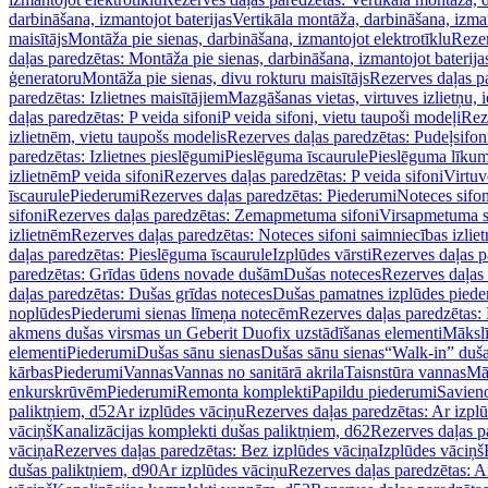
darbināšana, izmantojot baterijas
Vertikāla montāža, darbināšana, izma
maisītājs
Montāža pie sienas, darbināšana, izmantojot elektrotīklu
Rezer
daļas paredzētas: Montāža pie sienas, darbināšana, izmantojot baterija
ģeneratoru
Montāža pie sienas, divu rokturu maisītājs
Rezerves daļas pa
paredzētas: Izlietnes maisītājiem
Mazgāšanas vietas, virtuves izlietņu, i
daļas paredzētas: P veida sifoni
P veida sifoni, vietu taupoši modeļi
Reze
izlietnēm, vietu taupošs modelis
Rezerves daļas paredzētas: Pudeļsifoni
paredzētas: Izlietnes pieslēgumi
Pieslēguma īscaurule
Pieslēguma līkum
izlietnēm
P veida sifoni
Rezerves daļas paredzētas: P veida sifoni
Virtuv
īscaurule
Piederumi
Rezerves daļas paredzētas: Piederumi
Noteces sifo
sifoni
Rezerves daļas paredzētas: Zemapmetuma sifoni
Virsapmetuma s
izlietnēm
Rezerves daļas paredzētas: Noteces sifoni saimniecības izlie
daļas paredzētas: Pieslēguma īscaurule
Izplūdes vārsti
Rezerves daļas pa
paredzētas: Grīdas ūdens novade dušām
Dušas noteces
Rezerves daļas
daļas paredzētas: Dušas grīdas noteces
Dušas pamatnes izplūdes piede
noplūdes
Piederumi sienas līmeņa notecēm
Rezerves daļas paredzētas:
akmens dušas virsmas un Geberit Duofix uzstādīšanas elementi
Mākslī
elementi
Piederumi
Dušas sānu sienas
Dušas sānu sienas
“Walk-in” duša
kārbas
Piederumi
Vannas
Vannas no sanitārā akrila
Taisnstūra vannas
Mā
enkurskrūvēm
Piederumi
Remonta komplekti
Papildu piederumi
Savien
paliktņiem, d52
Ar izplūdes vāciņu
Rezerves daļas paredzētas: Ar izpl
vāciņš
Kanalizācijas komplekti dušas paliktņiem, d62
Rezerves daļas p
vāciņa
Rezerves daļas paredzētas: Bez izplūdes vāciņa
Izplūdes vāciņš
dušas paliktņiem, d90
Ar izplūdes vāciņu
Rezerves daļas paredzētas: A