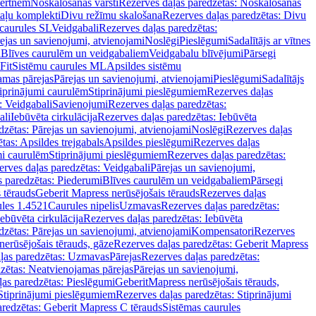
vertnēm
Noskalošanas vārsti
Rezerves daļas paredzētas: Noskalošanas
taļu komplekti
Divu režīmu skalošana
Rezerves daļas paredzētas: Divu
caurules SL
Veidgabali
Rezerves daļas paredzētas:
ejas un savienojumi, atvienojami
Noslēgi
Pieslēgumi
Sadalītājs ar vītnes
i
Blīves caurulēm un veidgabaliem
Veidgabalu blīvējumi
Pārsegi
Fit
Sistēmu caurules ML
Apsildes sistēmu
amas pārejas
Pārejas un savienojumi, atvienojami
Pieslēgumi
Sadalītājs
iprinājumi caurulēm
Stiprinājumi pieslēgumiem
Rezerves daļas
: Veidgabali
Savienojumi
Rezerves daļas paredzētas:
ali
Iebūvēta cirkulācija
Rezerves daļas paredzētas: Iebūvēta
dzētas: Pārejas un savienojumi, atvienojami
Noslēgi
Rezerves daļas
tas: Apsildes trejgabals
Apsildes pieslēgumi
Rezerves daļas
mi caurulēm
Stiprinājumi pieslēgumiem
Rezerves daļas paredzētas:
rves daļas paredzētas: Veidgabali
Pārejas un savienojumi,
s paredzētas: Piederumi
Blīves caurulēm un veidgabaliem
Pārsegi
 tērauds
Geberit Mapress nerūsējošais tērauds
Rezerves daļas
ules 1.4521
Caurules nipelis
Uzmavas
Rezerves daļas paredzētas:
Iebūvēta cirkulācija
Rezerves daļas paredzētas: Iebūvēta
dzētas: Pārejas un savienojumi, atvienojami
Kompensatori
Rezerves
nerūsējošais tērauds, gāze
Rezerves daļas paredzētas: Geberit Mapress
ļas paredzētas: Uzmavas
Pārejas
Rezerves daļas paredzētas:
zētas: Neatvienojamas pārejas
Pārejas un savienojumi,
ļas paredzētas: Pieslēgumi
GeberitMapress nerūsējošais tērauds,
Stiprinājumi pieslēgumiem
Rezerves daļas paredzētas: Stiprinājumi
aredzētas: Geberit Mapress C tērauds
Sistēmas caurules