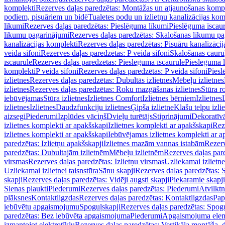
komplekti
Rezerves daļas paredzētas: Montāžas un atjaunošanas komp
podiem, pisuāriem un bidē
Tualetes podu un izlietņu kanalizācijas kom
līkumi
Rezerves daļas paredzētas: Pieslēguma līkumi
Pieslēguma īscau
līkumu pagarinājumi
Rezerves daļas paredzētas: Skalošanas līkumu p
kanalizācijas komplekti
Rezerves daļas paredzētas: Pisuāru kanalizāci
veida sifoni
Rezerves daļas paredzētas: P veida sifoni
Skalošanas cauru
īscaurule
Rezerves daļas paredzētas: Pieslēguma īscaurule
Pieslēguma 
komplekti
P veida sifoni
Rezerves daļas paredzētas: P veida sifoni
Piesl
izlietnes
Rezerves daļas paredzētas: Dubultās izlietnes
Mēbeļu izlietnes
izlietnes
Rezerves daļas paredzētas: Roku mazgāšanas izlietnes
Stūra r
iebūvējamas
Stūra izlietnes
Izlietnes Comfort
Izlietnes bērniem
Izlietnes
izlietnes
Izlietnes
Daudzfunkciju izlietnes
Ģipša izlietne
Klašu telpu izli
aizsegi
Piederumi
Izplūdes vāciņš
Dvieļu turētājs
Stiprinājumi
Dekoratīv
izlietnes komplekti ar apakšskapi
Izlietnes komplekti ar apakšskapi
Rez
izlietnes komplekti ar apakšskapi
Iebūvējamas izlietnes komplekti ar a
paredzētas: Izlietņu apakšskapji
Izlietnes mazām vannas istabām
Rezerv
paredzētas: Dubultajām izlietnēm
Mēbeļu izlietnēm
Rezerves daļas par
virsmas
Rezerves daļas paredzētas: Izlietņu virsmas
Uzliekamai izlietn
Uzliekamai izlietnei taisnstūra
Sānu skapji
Rezerves daļas paredzētas: 
skapji
Rezerves daļas paredzētas: Vidēji augsti skapji
Piekaramie skapji
Sienas plaukti
Piederumi
Rezerves daļas paredzētas: Piederumi
Atvilktņ
plāksnes
Kontaktligzdas
Rezerves daļas paredzētas: Kontaktligzdas
Pap
iebūvētu apgaismojumu
Spoguļskapji
Rezerves daļas paredzētas: Spog
paredzētas: Bez iebūvēta apgaismojuma
Piederumi
Apgaismojuma elem
izmantojot elektrotīklu
Rezerves daļas paredzētas: Vertikāla montāža, d