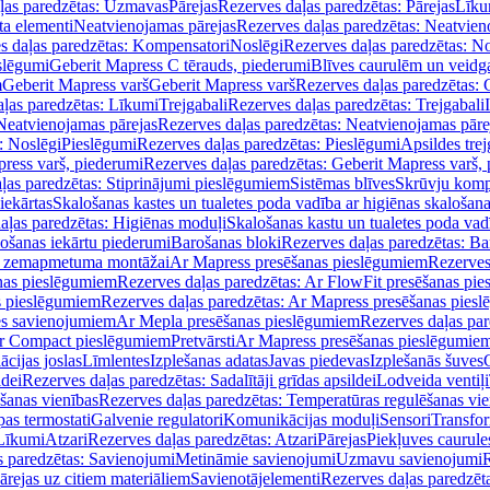
ļas paredzētas: Uzmavas
Pārejas
Rezerves daļas paredzētas: Pārejas
Līku
ta elementi
Neatvienojamas pārejas
Rezerves daļas paredzētas: Neatvien
s daļas paredzētas: Kompensatori
Noslēgi
Rezerves daļas paredzētas: No
slēgumi
Geberit Mapress C tērauds, piederumi
Blīves caurulēm un veidg
m
Geberit Mapress varš
Geberit Mapress varš
Rezerves daļas paredzētas: 
ļas paredzētas: Līkumi
Trejgabali
Rezerves daļas paredzētas: Trejgabali
Neatvienojamas pārejas
Rezerves daļas paredzētas: Neatvienojamas pāre
: Noslēgi
Pieslēgumi
Rezerves daļas paredzētas: Pieslēgumi
Apsildes trej
ress varš, piederumi
Rezerves daļas paredzētas: Geberit Mapress varš,
ļas paredzētas: Stiprinājumi pieslēgumiem
Sistēmas blīves
Skrūvju komp
iekārtas
Skalošanas kastes un tualetes poda vadība ar higiēnas skalošana
aļas paredzētas: Higiēnas moduļi
Skalošanas kastu un tualetes poda vad
lošanas iekārtu piederumi
Barošanas bloki
Rezerves daļas paredzētas: Ba
iļi zemapmetuma montāžai
Ar Mapress presēšanas pieslēgumiem
Rezerves
nas pieslēgumiem
Rezerves daļas paredzētas: Ar FlowFit presēšanas pi
s pieslēgumiem
Rezerves daļas paredzētas: Ar Mapress presēšanas pies
es savienojumiem
Ar Mepla presēšanas pieslēgumiem
Rezerves daļas pa
Ar Compact pieslēgumiem
Pretvārsti
Ar Mapress presēšanas pieslēgumie
ācijas joslas
Līmlentes
Izplešanas adatas
Javas piedevas
Izplešanās šuves
ldei
Rezerves daļas paredzētas: Sadalītāji grīdas apsildei
Lodveida ventiļi
šanas vienības
Rezerves daļas paredzētas: Temperatūras regulēšanas vie
pas termostati
Galvenie regulatori
Komunikācijas moduļi
Sensori
Transfor
Līkumi
Atzari
Rezerves daļas paredzētas: Atzari
Pārejas
Piekļuves caurule
s paredzētas: Savienojumi
Metināmie savienojumi
Uzmavu savienojumi
R
ārejas uz citiem materiāliem
Savienotājelementi
Rezerves daļas paredzēt