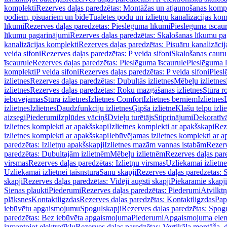
komplekti
Rezerves daļas paredzētas: Montāžas un atjaunošanas komp
podiem, pisuāriem un bidē
Tualetes podu un izlietņu kanalizācijas kom
līkumi
Rezerves daļas paredzētas: Pieslēguma līkumi
Pieslēguma īscau
līkumu pagarinājumi
Rezerves daļas paredzētas: Skalošanas līkumu p
kanalizācijas komplekti
Rezerves daļas paredzētas: Pisuāru kanalizāci
veida sifoni
Rezerves daļas paredzētas: P veida sifoni
Skalošanas cauru
īscaurule
Rezerves daļas paredzētas: Pieslēguma īscaurule
Pieslēguma 
komplekti
P veida sifoni
Rezerves daļas paredzētas: P veida sifoni
Piesl
izlietnes
Rezerves daļas paredzētas: Dubultās izlietnes
Mēbeļu izlietnes
izlietnes
Rezerves daļas paredzētas: Roku mazgāšanas izlietnes
Stūra r
iebūvējamas
Stūra izlietnes
Izlietnes Comfort
Izlietnes bērniem
Izlietnes
izlietnes
Izlietnes
Daudzfunkciju izlietnes
Ģipša izlietne
Klašu telpu izli
aizsegi
Piederumi
Izplūdes vāciņš
Dvieļu turētājs
Stiprinājumi
Dekoratīv
izlietnes komplekti ar apakšskapi
Izlietnes komplekti ar apakšskapi
Rez
izlietnes komplekti ar apakšskapi
Iebūvējamas izlietnes komplekti ar a
paredzētas: Izlietņu apakšskapji
Izlietnes mazām vannas istabām
Rezerv
paredzētas: Dubultajām izlietnēm
Mēbeļu izlietnēm
Rezerves daļas par
virsmas
Rezerves daļas paredzētas: Izlietņu virsmas
Uzliekamai izlietn
Uzliekamai izlietnei taisnstūra
Sānu skapji
Rezerves daļas paredzētas: 
skapji
Rezerves daļas paredzētas: Vidēji augsti skapji
Piekaramie skapji
Sienas plaukti
Piederumi
Rezerves daļas paredzētas: Piederumi
Atvilktņ
plāksnes
Kontaktligzdas
Rezerves daļas paredzētas: Kontaktligzdas
Pap
iebūvētu apgaismojumu
Spoguļskapji
Rezerves daļas paredzētas: Spog
paredzētas: Bez iebūvēta apgaismojuma
Piederumi
Apgaismojuma elem
izmantojot elektrotīklu
Rezerves daļas paredzētas: Vertikāla montāža, d