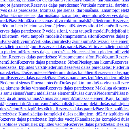
ntojot ģeneratoru
Rezerves daļas paredzētas: Vertikāla montāža, darbinā
ves daļas paredzētas: Montāža pie sienas, darbināšana, izmantojot elekt
s
Montāža pie sienas, darbināšana, izmantojot ģeneratoru
Rezerves daļas 
redzētas: Montāža pie sienas, divu rokturu maisītājs
Piederumi
Rezerves
erīču un lieto izlietņu savienotājelementi
Noteces sifoni izlietnēm
Rezerve
rves daļas paredzētas: P veida sifoni, vietu taupoši modeļi
Pudeļsifoni 
 izlietnēm, vietu taupošs modelis
Zemapmetuma sifoni
Rezerves daļas 
i
Pārsegi
Blīvējumi
Vertikālās caurules
Pagarinājumi
Aktivizācijas element
es izlietņu pieslēgumi
Rezerves daļas paredzētas: Virtuves izlietņu pies
nu piederumi
Rezerves daļas paredzētas: Noteces sifonu piederumi
P veid
ifoni
Rezerves daļas paredzētas: Virsapmetuma sifoni
Pieslēgumi
Rezerve
tnēm
Sifoni
Rezerves daļas paredzētas: Sifoni
Pieslēguma līkumi
Rezerves 
redzētas: Izplūdes vārsti
Piederumi
Rezerves daļas paredzētas: Piederu
 paredzētas: Dušas noteces
Piederumi dušas kanāliem
Rezerves daļas par
rumi
Rezerves daļas paredzētas: Dušas pamatnes izplūdes piederumi
Sie
 Piederumi sienas līmeņa notecēm
Dušas paliktņi un dušas virsmas
Rezerv
gā akmens dušas virsmas
Rezerves daļas paredzētas: Mākslīgā akmens 
s sānu sienas
Vannu atdalīšanas elementi
Dušas durvis
Piederumi
Nišas n
kslīgā akmens vannas
Vannas zīdaiņiem
Montāžas elementi
Kāju komplek
otājelementi dušām un vannām
Kanalizācijas komplekti dušas paliktņie
ūdes vāciņu
Bez izplūdes vāciņa
Rezerves daļas paredzētas: Bez izplūdes
aredzētas: Kanalizācijas komplekti dušas paliktņiem, d62
Ar izplūdes v
Rezerves daļas paredzētas: Izplūdes vāciņš
Kanalizācijas komplekti duša
r izplūdes vāciņu
Bez izplūdes vāciņa
Rezerves daļas paredzētas: Bez iz