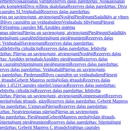
vertnēm
Noskalošanas vārsti
Rezerves daļas paredzētas: Noskalošanas
taļu komplekti
Divu režīmu skalošana
Rezerves daļas paredzētas: Divu
caurules SL
Veidgabali
Rezerves daļas paredzētas:
ejas un savienojumi, atvienojami
Noslēgi
Pieslēgumi
Sadalītājs ar vītnes
i
Blīves caurulēm un veidgabaliem
Veidgabalu blīvējumi
Pārsegi
Fit
Sistēmu caurules ML
Apsildes sistēmu
amas pārejas
Pārejas un savienojumi, atvienojami
Pieslēgumi
Sadalītājs
iprinājumi caurulēm
Stiprinājumi pieslēgumiem
Rezerves daļas
: Veidgabali
Savienojumi
Rezerves daļas paredzētas:
ali
Iebūvēta cirkulācija
Rezerves daļas paredzētas: Iebūvēta
dzētas: Pārejas un savienojumi, atvienojami
Noslēgi
Rezerves daļas
tas: Apsildes trejgabals
Apsildes pieslēgumi
Rezerves daļas
mi caurulēm
Stiprinājumi pieslēgumiem
Rezerves daļas paredzētas:
rves daļas paredzētas: Veidgabali
Pārejas un savienojumi,
s paredzētas: Piederumi
Blīves caurulēm un veidgabaliem
Pārsegi
 tērauds
Geberit Mapress nerūsējošais tērauds
Rezerves daļas
ules 1.4521
Caurules nipelis
Uzmavas
Rezerves daļas paredzētas:
Iebūvēta cirkulācija
Rezerves daļas paredzētas: Iebūvēta
dzētas: Pārejas un savienojumi, atvienojami
Kompensatori
Rezerves
nerūsējošais tērauds, gāze
Rezerves daļas paredzētas: Geberit Mapress
ļas paredzētas: Uzmavas
Pārejas
Rezerves daļas paredzētas:
zētas: Neatvienojamas pārejas
Pārejas un savienojumi,
ļas paredzētas: Pieslēgumi
GeberitMapress nerūsējošais tērauds,
Stiprinājumi pieslēgumiem
Rezerves daļas paredzētas: Stiprinājumi
aredzētas: Geberit Mapress C tērauds
Sistēmas caurules