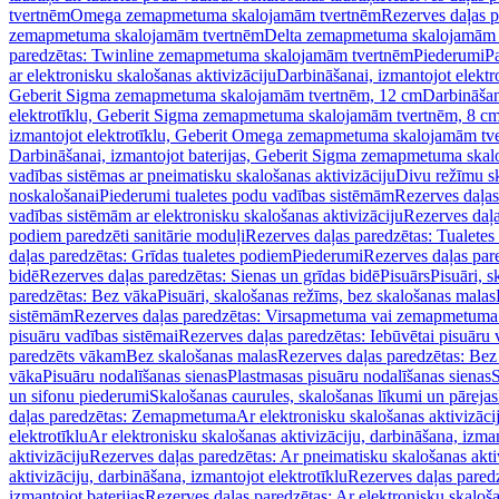
tvertnēm
Omega zemapmetuma skalojamām tvertnēm
Rezerves daļas 
zemapmetuma skalojamām tvertnēm
Delta zemapmetuma skalojamām 
paredzētas: Twinline zemapmetuma skalojamām tvertnēm
Piederumi
Pa
ar elektronisku skalošanas aktivizāciju
Darbināšanai, izmantojot elek
Geberit Sigma zemapmetuma skalojamām tvertnēm, 12 cm
Darbināšan
elektrotīklu, Geberit Sigma zemapmetuma skalojamām tvertnēm, 8 c
izmantojot elektrotīklu, Geberit Omega zemapmetuma skalojamām tv
Darbināšanai, izmantojot baterijas, Geberit Sigma zemapmetuma ska
vadības sistēmas ar pneimatisku skalošanas aktivizāciju
Divu režīmu s
noskalošanai
Piederumi tualetes podu vadības sistēmām
Rezerves daļas
vadības sistēmām ar elektronisku skalošanas aktivizāciju
Rezerves daļa
podiem paredzēti sanitārie moduļi
Rezerves daļas paredzētas: Tualetes
daļas paredzētas: Grīdas tualetes podiem
Piederumi
Rezerves daļas par
bidē
Rezerves daļas paredzētas: Sienas un grīdas bidē
Pisuārs
Pisuāri, 
paredzētas: Bez vāka
Pisuāri, skalošanas režīms, bez skalošanas malas
sistēmām
Rezerves daļas paredzētas: Virsapmetuma vai zemapmetuma 
pisuāru vadības sistēmai
Rezerves daļas paredzētas: Iebūvētai pisuāru 
paredzēts vākam
Bez skalošanas malas
Rezerves daļas paredzētas: Bez
vāka
Pisuāru nodalīšanas sienas
Plastmasas pisuāru nodalīšanas sienas
S
un sifonu piederumi
Skalošanas caurules, skalošanas līkumi un pārejas
daļas paredzētas: Zemapmetuma
Ar elektronisku skalošanas aktivizācij
elektrotīklu
Ar elektronisku skalošanas aktivizāciju, darbināšana, izman
aktivizāciju
Rezerves daļas paredzētas: Ar pneimatisku skalošanas akti
aktivizāciju, darbināšana, izmantojot elektrotīklu
Rezerves daļas paredz
izmantojot baterijas
Rezerves daļas paredzētas: Ar elektronisku skalošan