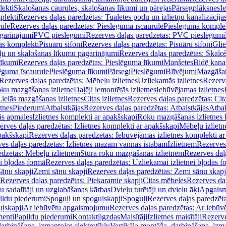
lekti
Skalošanas caurules, skalošanas līkumi un pārejas
Pārsegplāksnes
I
plekti
Rezerves daļas paredzētas: Tualetes podu un izlietņu kanalizācija
rule
Rezerves daļas paredzētas: Pieslēguma īscaurule
Pieslēguma komple
agarinājumi
PVC pieslēgumi
Rezerves daļas paredzētas: PVC pieslēgumi
jas komplekti
Pisuāru sifoni
Rezerves daļas paredzētas: Pisuāru sifoni
Glie
ļu un skalošanas līkumu pagarinājumi
Rezerves daļas paredzētas: Skalo
līkumi
Rezerves daļas paredzētas: Pieslēguma līkumi
Manšetes
Bidē kanal
ēguma īscaurule
Pieslēguma līkumi
Pārsegi
Pieslēgumi
Blīvējumi
Mazgāšan
Rezerves daļas paredzētas: Mēbeļu izlietnes
Uzliekamās izlietnes
Rezerve
oku mazgāšanas izlietne
Daļēji iemontētās izlietnes
Iebūvējamas izlietnes
Lielās mazgāšanas izlietnes
Citas izlietnes
Rezerves daļas paredzētas: Cita
etnes
Piederumi
Atbalstkājas
Rezerves daļas paredzētas: Atbalstkājas
Atbal
ās apmales
Izlietnes komplekti ar apakšskapi
Roku mazgāšanas izlietnes 
erves daļas paredzētas: Izlietnes komplekti ar apakšskapi
Mēbeļu izlietn
pakšskapi
Rezerves daļas paredzētas: Iebūvējamas izlietnes komplekti a
es daļas paredzētas: Izlietnes mazām vannas istabām
Izlietnēm
Rezerves 
edzētas: Mēbeļu izlietnēm
Stūra roku mazgāšanas izlietnēm
Rezerves daļ
ei bļodas formā
Rezerves daļas paredzētas: Uzliekamai izlietnei bļodas f
Sānu skapji
Zemi sānu skapji
Rezerves daļas paredzētas: Zemi sānu skapj
Rezerves daļas paredzētas: Piekaramie skapji
Citas mēbeles
Rezerves daļ
u sadalītāji un uzglabāšanas kārbas
Dvieļu turētāji un dvieļu āķi
Apgaism
ildu piederumi
Spoguļi un spoguļskapji
Spoguļi
Rezerves daļas paredzēta
uļskapji
Ar iebūvētu apgaismojumu
Rezerves daļas paredzētas: Ar iebū
enti
Papildu piederumi
Kontaktligzdas
Maisītāji
Izlietnes maisītāji
Rezerve
arbināšana, izmantojot elektrotīklu
Vertikāla montāža, darbināšana, izma