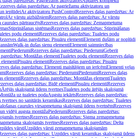
 daļas paredzētas: Pagriežams aktivizators
Apdares komplekti
ezerves daļas paredzētas: Ar pagriežamu aktivizatoru un
un ieplūdei
Ar aktivizatoru PushControl
Rezerves daļas paredzētas: Ar
trol
Ar vārstu aizbāžņiem
Rezerves daļas paredzētas: Ar vārstu
aurules pārtraucējs
Rezerves daļas paredzētas: Zemapmetuma
tēmas
Stiprināšanas sistēmas
Rezerves daļas paredzētas: Stiprināšanas
aletes podu elementi
Rezerves daļas paredzētas: Tualetes podu
Rezerves daļas paredzētas: Pisuāru elementi
Elementi dušām ar noplūdi
 vannām
Walk-in dušas sienu elementi
Elementi saimniecības
ementi
Piederumi
Rezerves daļas paredzētas: Piederumi
Geberit
 paredzētas: Montāžas elementi
Tualetes podu elementi
Rezerves daļas
 elementi
Pisuāru elementi
Rezerves daļas paredzētas: Pisuāru
rves daļas paredzētas: Elementi maisītājiem un ierīcēm
Elementi veļas
umi
Rezerves daļas paredzētas: Piederumi
Piederumi
Rezerves daļas
s elementi
Rezerves daļas paredzētas: Montāžas elementi
Tualetes
zerves daļas paredzētas: Bidē elementi
Pisuāru elementi
Rezerves
m
Ārējās skalojamā ūdens tvertnes
Tualetes podu ārējās skalojamā
Montāža uz tualetes poda
Augstu iekārts
Rezerves daļas paredzētas:
 tvertnes no sanitārās keramikas
Rezerves daļas paredzētas: Tualetes
alošanas caurules virsapmetuma skalojamā ūdens tvertnēm
Rezerves
un vidēji augsta montāža
Piederumi
Rezerves daļas paredzētas:
jamās tvertnes
Rezerves daļas paredzētas: Sigma zemapmetuma
mapmetuma skalojamās tvertnes
Rezerves daļas paredzētas: Delta
pildes vārsti
Uzpildes vārsti zemapmetuma skalojamām
Rezerves daļas paredzētas: Uzpildes vārsti keramikas skalojamā ūdens