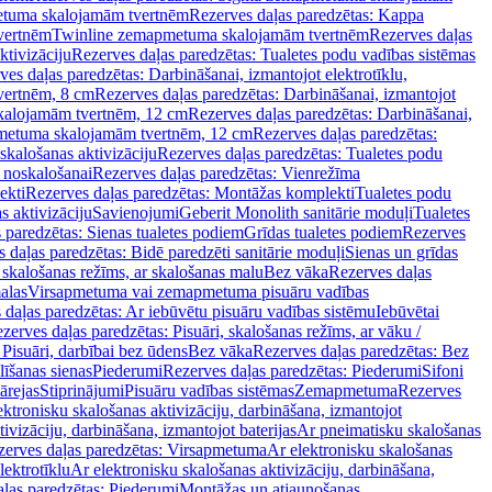
tuma skalojamām tvertnēm
Rezerves daļas paredzētas: Kappa
vertnēm
Twinline zemapmetuma skalojamām tvertnēm
Rezerves daļas
ktivizāciju
Rezerves daļas paredzētas: Tualetes podu vadības sistēmas
ves daļas paredzētas: Darbināšanai, izmantojot elektrotīklu,
vertnēm, 8 cm
Rezerves daļas paredzētas: Darbināšanai, izmantojot
skalojamām tvertnēm, 12 cm
Rezerves daļas paredzētas: Darbināšanai,
apmetuma skalojamām tvertnēm, 12 cm
Rezerves daļas paredzētas:
skalošanas aktivizāciju
Rezerves daļas paredzētas: Tualetes podu
 noskalošanai
Rezerves daļas paredzētas: Vienrežīma
ekti
Rezerves daļas paredzētas: Montāžas komplekti
Tualetes podu
s aktivizāciju
Savienojumi
Geberit Monolith sanitārie moduļi
Tualetes
 paredzētas: Sienas tualetes podiem
Grīdas tualetes podiem
Rezerves
 daļas paredzētas: Bidē paredzēti sanitārie moduļi
Sienas un grīdas
, skalošanas režīms, ar skalošanas malu
Bez vāka
Rezerves daļas
alas
Virsapmetuma vai zemapmetuma pisuāru vadības
 daļas paredzētas: Ar iebūvētu pisuāru vadības sistēmu
Iebūvētai
zerves daļas paredzētas: Pisuāri, skalošanas režīms, ar vāku /
 Pisuāri, darbībai bez ūdens
Bez vāka
Rezerves daļas paredzētas: Bez
līšanas sienas
Piederumi
Rezerves daļas paredzētas: Piederumi
Sifoni
ārejas
Stiprinājumi
Pisuāru vadības sistēmas
Zemapmetuma
Rezerves
ektronisku skalošanas aktivizāciju, darbināšana, izmantojot
ivizāciju, darbināšana, izmantojot baterijas
Ar pneimatisku skalošanas
zerves daļas paredzētas: Virsapmetuma
Ar elektronisku skalošanas
lektrotīklu
Ar elektronisku skalošanas aktivizāciju, darbināšana,
ļas paredzētas: Piederumi
Montāžas un atjaunošanas