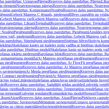
ļas paredzētas: Uzmavas
Pārejas
Rezerves daļas paredzētas: Pārejas
Līku
ta elementi
Neatvienojamas pārejas
Rezerves daļas paredzētas: Neatvien
s daļas paredzētas: Kompensatori
Noslēgi
Rezerves daļas paredzētas: No
slēgumi
Geberit Mapress C tērauds, piederumi
Blīves caurulēm un veidg
m
Geberit Mapress varš
Geberit Mapress varš
Rezerves daļas paredzētas: 
ļas paredzētas: Līkumi
Trejgabali
Rezerves daļas paredzētas: Trejgabali
Neatvienojamas pārejas
Rezerves daļas paredzētas: Neatvienojamas pāre
: Noslēgi
Pieslēgumi
Rezerves daļas paredzētas: Pieslēgumi
Apsildes trej
ress varš, piederumi
Rezerves daļas paredzētas: Geberit Mapress varš,
ļas paredzētas: Stiprinājumi pieslēgumiem
Sistēmas blīves
Skrūvju komp
iekārtas
Skalošanas kastes un tualetes poda vadība ar higiēnas skalošana
aļas paredzētas: Higiēnas moduļi
Skalošanas kastu un tualetes poda vad
lošanas iekārtu piederumi
Barošanas bloki
Rezerves daļas paredzētas: Ba
iļi zemapmetuma montāžai
Ar Mapress presēšanas pieslēgumiem
Rezerves
nas pieslēgumiem
Rezerves daļas paredzētas: Ar FlowFit presēšanas pi
s pieslēgumiem
Rezerves daļas paredzētas: Ar Mapress presēšanas pies
es savienojumiem
Ar Mepla presēšanas pieslēgumiem
Rezerves daļas pa
Ar Compact pieslēgumiem
Pretvārsti
Ar Mapress presēšanas pieslēgumie
ācijas joslas
Līmlentes
Izplešanas adatas
Javas piedevas
Izplešanās šuves
ldei
Rezerves daļas paredzētas: Sadalītāji grīdas apsildei
Lodveida ventiļi
šanas vienības
Rezerves daļas paredzētas: Temperatūras regulēšanas vie
pas termostati
Galvenie regulatori
Komunikācijas moduļi
Sensori
Transfor
Līkumi
Atzari
Rezerves daļas paredzētas: Atzari
Pārejas
Piekļuves caurule
s paredzētas: Savienojumi
Metināmie savienojumi
Uzmavu savienojumi
R
ārejas uz citiem materiāliem
Savienotājelementi
Rezerves daļas paredzēt