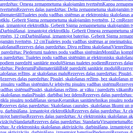
paredzētas: Omega zemapmetuma skalojamām tvertnēm
Kappa zemapme
tvertnēm
Rezerves daļas paredzētas: Delta zemapmetuma skalojamām t
līgmateriāli
Tualetes podu vadības sistēmas ar elektronisku skalošanas a
trotīklu, Geberit Sigma zemapmetuma skalojamām tvertnēm, 12 cm
Rezer
ai, izmantojot elektrotīklu, Geberit Sigma zemapmetuma skalojamām t
m
Darbināšanai, izmantojot elektrotīklu, Geberit Omega zemapmetuma 
ertnēm, 12 cm
Darbināšanai, izmantojot baterijas, Geberit Sigma zem
lojamām tvertnēm, 12 cm
Tualetes podu vadības sistēmas ar pneimatisku 
kalošanai
Rezerves daļas paredzētas: Divu režīmu skalošanai
Vienrežīma
 paredzētas: Piederumi tualetes podu vadības sistēmām
Montāžas kompl
s paredzētas: Tualetes podu vadības sistēmām ar elektronisku skalošana
 podiem paredzēti sanitārie moduļi
Sienas tualetes podiem
Rezerves daļas
edzētas: Piederumi
Palīgmateriāli
Bidē paredzēti sanitārie moduļi
Rezerves
skalošanas režīms, ar skalošanas malu
Rezerves daļas paredzētas: Pisuāri
Rezerves daļas paredzētas: Pisuāri, skalošanas režīms, bez skalošanas m
pisuāru vadības sistēmām
Ar iebūvētu pisuāru vadības sistēmu
Rezerves
vadības sistēmai
Pisuāri, skalošanas režīms, ar vāku / paredzēts vākam
Re
 skalošanas malas
Pisuāri, darbībai bez ūdens
Rezerves daļas paredzētas:
tikla pisuāru nodalīšanas sienas
Keramikas sanitārtehnikas pisuāru noda
Rezerves daļas paredzētas: Skalošanas caurules, skalošanas līkumi un p
u, darbināšana, izmantojot elektrotīklu
Rezerves daļas paredzētas: Ar el
tojot baterijas
Rezerves daļas paredzētas: Ar elektronisku skalošanas akt
vizāciju
Standarta
Rezerves daļas paredzētas: Standarta
Virsapmetuma
Re
ētas: Ar elektronisku skalošanas aktivizāciju, darbināšana, izmantojot e
as aktivizāciju, darbināšana, izmantojot baterijas
Piederumi
Rezerves da