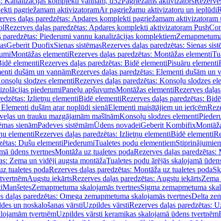
s: Kanalizācijas komplekti vannām, d52
Pagriežams aktivizators
Rezerves
lekti pagriežamam aktivizatoram
Ar pagriežamu aktivizatoru un ieplūdi
R
erves daļas paredzētas: Apdares komplekti pagriežamam aktivizatoram 
ol
Rezerves daļas paredzētas: Apdares komplekti aktivizatoram PushCon
s paredzētas: Piederumi vannu kanalizācijas komplektiem
Zemapmetuma c
mas
Geberit Duofix
Sienas sistēmas
Rezerves daļas paredzētas: Sienas sis
rumi
Montāžas elementi
Rezerves daļas paredzētas: Montāžas elementi
Tu
idē elementi
Rezerves daļas paredzētas: Bidē elementi
Pisuāru elementi
enti dušām un vannām
Rezerves daļas paredzētas: Elementi dušām un
onsoļu slodzes elementi
Rezerves daļas paredzētas: Konsoļu slodzes el
izolācijas piederumi
Paneļu apšuvums
Montāžas elementi
Rezerves daļas
edzētas: Izlietņu elementi
Bidē elementi
Rezerves daļas paredzētas: Bidē
 Elementi dušām arar noplūdi sienā
Elementi maisītājiem un ierīcēm
Reze
i veļas un trauku mazgājamām mašīnām
Konsoļu slodzes elementi
Pieder
tēmas sienām
Padeves sistēmām
Ūdens novadei
Geberit Kombifix
Montāža
tņu elementi
Rezerves daļas paredzētas: Izlietņu elementi
Bidē elementi
Re
zētas: Dušu elementi
Piederumi
Tualetes podu elementiem
Stiprinājumie
amā ūdens tvertnes
Montāža uz tualetes poda
Rezerves daļas paredzētas: 
as: Zema un vidēji augsta montāža
Tualetes podu ārējās skalojamā ūdens
z tualetes poda
Rezerves daļas paredzētas: Montāža uz tualetes poda
Sk
 tvertnēm
Augstu iekārts
Rezerves daļas paredzētas: Augstu iekārts
Zema 
i
Manšetes
Zemapmetuma skalojamās tvertnes
Sigma zemapmetuma skalo
s daļas paredzētas: Omega zemapmetuma skalojamās tvertnes
Delta ze
des un noskalošanas vārsti
Uzpildes vārsti
Rezerves daļas paredzētas: Uz
alojamām tvertnēm
Uzpildes vārsti keramikas skalojamā ūdens tvertnēm