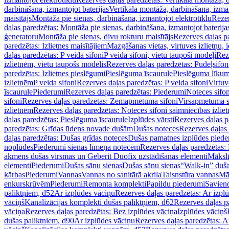
darbināšana, izmantojot baterijas
Vertikāla montāža, darbināšana, izma
maisītājs
Montāža pie sienas, darbināšana, izmantojot elektrotīklu
Rezer
daļas paredzētas: Montāža pie sienas, darbināšana, izmantojot baterija
ģeneratoru
Montāža pie sienas, divu rokturu maisītājs
Rezerves daļas pa
paredzētas: Izlietnes maisītājiem
Mazgāšanas vietas, virtuves izlietņu, i
daļas paredzētas: P veida sifoni
P veida sifoni, vietu taupoši modeļi
Reze
izlietnēm, vietu taupošs modelis
Rezerves daļas paredzētas: Pudeļsifoni
paredzētas: Izlietnes pieslēgumi
Pieslēguma īscaurule
Pieslēguma līkum
izlietnēm
P veida sifoni
Rezerves daļas paredzētas: P veida sifoni
Virtuv
īscaurule
Piederumi
Rezerves daļas paredzētas: Piederumi
Noteces sifo
sifoni
Rezerves daļas paredzētas: Zemapmetuma sifoni
Virsapmetuma s
izlietnēm
Rezerves daļas paredzētas: Noteces sifoni saimniecības izlie
daļas paredzētas: Pieslēguma īscaurule
Izplūdes vārsti
Rezerves daļas pa
paredzētas: Grīdas ūdens novade dušām
Dušas noteces
Rezerves daļas
daļas paredzētas: Dušas grīdas noteces
Dušas pamatnes izplūdes piede
noplūdes
Piederumi sienas līmeņa notecēm
Rezerves daļas paredzētas:
akmens dušas virsmas un Geberit Duofix uzstādīšanas elementi
Mākslī
elementi
Piederumi
Dušas sānu sienas
Dušas sānu sienas
“Walk-in” duša
kārbas
Piederumi
Vannas
Vannas no sanitārā akrila
Taisnstūra vannas
Mā
enkurskrūvēm
Piederumi
Remonta komplekti
Papildu piederumi
Savien
paliktņiem, d52
Ar izplūdes vāciņu
Rezerves daļas paredzētas: Ar izpl
vāciņš
Kanalizācijas komplekti dušas paliktņiem, d62
Rezerves daļas p
vāciņa
Rezerves daļas paredzētas: Bez izplūdes vāciņa
Izplūdes vāciņš
dušas paliktņiem, d90
Ar izplūdes vāciņu
Rezerves daļas paredzētas: A