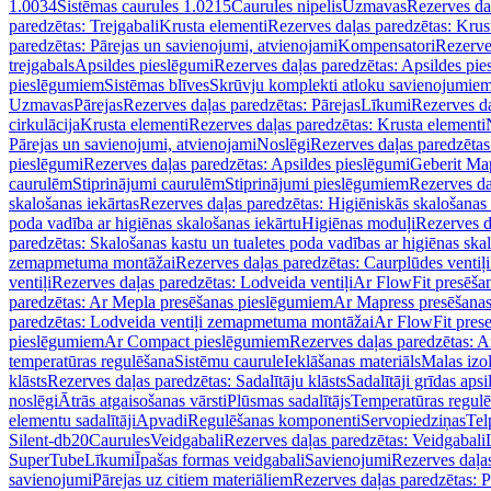
1.0034
Sistēmas caurules 1.0215
Caurules nipelis
Uzmavas
Rezerves da
paredzētas: Trejgabali
Krusta elementi
Rezerves daļas paredzētas: Krus
paredzētas: Pārejas un savienojumi, atvienojami
Kompensatori
Rezerve
trejgabals
Apsildes pieslēgumi
Rezerves daļas paredzētas: Apsildes pie
pieslēgumiem
Sistēmas blīves
Skrūvju komplekti atloku savienojumie
Uzmavas
Pārejas
Rezerves daļas paredzētas: Pārejas
Līkumi
Rezerves da
cirkulācija
Krusta elementi
Rezerves daļas paredzētas: Krusta elementi
Pārejas un savienojumi, atvienojami
Noslēgi
Rezerves daļas paredzētas
pieslēgumi
Rezerves daļas paredzētas: Apsildes pieslēgumi
Geberit Map
caurulēm
Stiprinājumi caurulēm
Stiprinājumi pieslēgumiem
Rezerves da
skalošanas iekārtas
Rezerves daļas paredzētas: Higiēniskās skalošanas 
poda vadība ar higiēnas skalošanas iekārtu
Higiēnas moduļi
Rezerves d
paredzētas: Skalošanas kastu un tualetes poda vadības ar higiēnas ska
zemapmetuma montāžai
Rezerves daļas paredzētas: Caurplūdes vent
ventiļi
Rezerves daļas paredzētas: Lodveida ventiļi
Ar FlowFit presēša
paredzētas: Ar Mepla presēšanas pieslēgumiem
Ar Mapress presēšana
paredzētas: Lodveida ventiļi zemapmetuma montāžai
Ar FlowFit pres
pieslēgumiem
Ar Compact pieslēgumiem
Rezerves daļas paredzētas: 
temperatūras regulēšana
Sistēmu caurule
Ieklāšanas materiāls
Malas izol
klāsts
Rezerves daļas paredzētas: Sadalītāju klāsts
Sadalītāji grīdas apsi
noslēgi
Ātrās atgaisošanas vārsti
Plūsmas sadalītājs
Temperatūras regulē
elementu sadalītāji
Apvadi
Regulēšanas komponenti
Servopiedziņas
Tel
Silent-db20
Caurules
Veidgabali
Rezerves daļas paredzētas: Veidgabali
SuperTube
Līkumi
Īpašas formas veidgabali
Savienojumi
Rezerves daļa
savienojumi
Pārejas uz citiem materiāliem
Rezerves daļas paredzētas: P