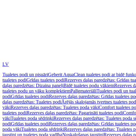
LV
Tualetes podi un pisuāri
Geberit AquaClean tualetes podi ar bidē funkc
tualetes podi
Grīdas tualetes podi
Rezerves daļas paredzētas: Grīdas tua
daļas paredzētas: Dizaina paneļi
Bidē tualetes podu vākiem
Rezerves da
tualetes podu un vāku komplektiem
Palīgmateriāli
Tualetes podi un tua
podi
Grīdas tualetes podi
Rezerves daļas paredzētas: Grīdas tualetes po
daļas paredzētas: Tualetes podi
Ārējās skalojamās tvertnes tualetes po
vāki
Rezerves daļas paredzētas: Tualetes poda vāki
Comfort tualetes p
tualetes podi
Rezerves daļas paredzētas: Pagarināti tualetes podi
Comfor
vāki
Tualetes poda sēdriņķi
Rezerves daļas paredzētas: Tualetes poda s
podi
Grīdas tualetes podi
Rezerves daļas paredzētas: Grīdas tualetes po
poda vāki
Tualetes poda sēdriņķi
Rezerves daļas paredzētas: Tualetes p
taustiņi un tualetes poda vadība
Noskalošanas taustiņi
Rezerves daļas p