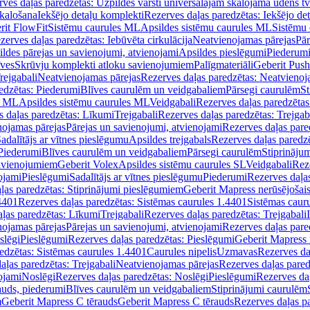
ves daļas paredzētas: Uzpildes vārsti universālajām skalojamā ūdens t
skalošana
Iekšējo detaļu komplekti
Rezerves daļas paredzētas: Iekšējo de
rit FlowFit
Sistēmu caurules ML
Apsildes sistēmu caurules ML
Sistēmu 
zerves daļas paredzētas: Iebūvēta cirkulācija
Neatvienojamas pārejas
Pār
ldes pārejas un savienojumi, atvienojami
Apsildes pieslēgumi
Piederum
īves
Skrūvju komplekti atloku savienojumiem
Palīgmateriāli
Geberit Push
rejgabali
Neatvienojamas pārejas
Rezerves daļas paredzētas: Neatvienoj
edzētas: Piederumi
Blīves caurulēm un veidgabaliem
Pārsegi caurulēm
St
s ML
Apsildes sistēmu caurules ML
Veidgabali
Rezerves daļas paredzētas
 daļas paredzētas: Līkumi
Trejgabali
Rezerves daļas paredzētas: Trejgab
nojamas pārejas
Pārejas un savienojumi, atvienojami
Rezerves daļas pare
adalītājs ar vītnes pieslēgumu
Apsildes trejgabals
Rezerves daļas paredzē
 Piederumi
Blīves caurulēm un veidgabaliem
Pārsegi caurulēm
Stiprināju
savienojumiem
Geberit Volex
Apsildes sistēmu caurules SL
Veidgabali
Reze
ojami
Pieslēgumi
Sadalītājs ar vītnes pieslēgumu
Piederumi
Rezerves daļa
ļas paredzētas: Stiprinājumi pieslēgumiem
Geberit Mapress nerūsējošais
4401
Rezerves daļas paredzētas: Sistēmas caurules 1.4401
Sistēmas caur
ļas paredzētas: Līkumi
Trejgabali
Rezerves daļas paredzētas: Trejgabali
nojamas pārejas
Pārejas un savienojumi, atvienojami
Rezerves daļas pare
slēgi
Pieslēgumi
Rezerves daļas paredzētas: Pieslēgumi
Geberit Mapress 
edzētas: Sistēmas caurules 1.4401
Caurules nipelis
Uzmavas
Rezerves da
aļas paredzētas: Trejgabali
Neatvienojamas pārejas
Rezerves daļas pared
ojami
Noslēgi
Rezerves daļas paredzētas: Noslēgi
Pieslēgumi
Rezerves da
auds, piederumi
Blīves caurulēm un veidgabaliem
Stiprinājumi caurulēm
m
Geberit Mapress C tērauds
Geberit Mapress C tērauds
Rezerves daļas p