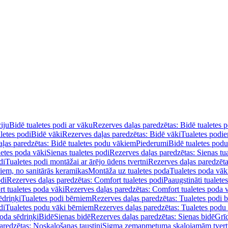
iju
Bidē tualetes podi ar vāku
Rezerves daļas paredzētas: Bidē tualetes 
letes podi
Bidē vāki
Rezerves daļas paredzētas: Bidē vāki
Tualetes podi
ļas paredzētas: Bidē tualetes podu vākiem
Piederumi
Bidē tualetes pod
letes poda vāki
Sienas tualetes podi
Rezerves daļas paredzētas: Sienas tu
di
Tualetes podi montāžai ar ārējo ūdens tvertni
Rezerves daļas paredzēta
diem, no sanitārās keramikas
Montāža uz tualetes poda
Tualetes poda vāk
odi
Rezerves daļas paredzētas: Comfort tualetes podi
Paaugstināti tualete
t tualetes poda vāki
Rezerves daļas paredzētas: Comfort tualetes poda 
ēdriņķi
Tualetes podi bērniem
Rezerves daļas paredzētas: Tualetes podi 
di
Tualetes podu vāki bērniem
Rezerves daļas paredzētas: Tualetes podu
oda sēdriņķi
Bidē
Sienas bidē
Rezerves daļas paredzētas: Sienas bidē
Grī
aredzētas: Noskalošanas taustiņi
Sigma zemapmetuma skalojamām tver