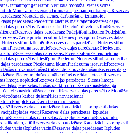
šana, izmantojot ģeneratoru
Vertikāla montāža, vienas sviras
rotīklu
Montāža pie sienas, darbināšana, izmantojot baterijas
Rezerves
paredzētas: Montāža pie sienas, darbināšana, izmantojot
 daļas paredzētas: Piederumi
Izlietnes maisītājiem
Rezerves daļas
s daļas paredzētas: Noteces sifoni izlietnēm
P veida sifoni
Rezerves
izlietnēm
Rezerves daļas paredzētas: Pudeļsifoni izlietnēm
Pudeļsifoni
paredzētas: Zemapmetuma sifoni
Izlietnes pieslēgumi
Rezerves daļas
i
Noteces sifoni izlietnēm
Rezerves daļas paredzētas: Noteces sifoni
lēgumi
Pieslēguma īscaurule
Rezerves daļas paredzētas: Pieslēguma
a sifoni
Rezerves daļas paredzētas: P veida sifoni
Zemapmetuma
s daļas paredzētas: Pieslēgumi
Piederumi
Noteces sifoni saimniecības
daļas paredzētas: Pieslēguma līkumi
Pieslēguma īscaurule
Rezerves
mi
Dušas un vannas
Dušas
Grīdas ūdens novade dušām
Rezerves daļas
edzētas: Piederumi dušas kanāliem
Dušas grīdas noteces
Rezerves
nas līmeņa noplūdes
Rezerves daļas paredzētas: Sienas līmeņa
es daļas paredzētas: Dušas paliktņi un dušas virsmas
Mākslīgā
dušas virsmas
Montāžas elementi
Rezerves daļas paredzētas: Montāžas
ovietošanas kārbas dušām
Nišas novietošanas
ti un komplekti ar šķērsstieņiem un sienas
m, d52
Rezerves daļas paredzētas: Kanalizācijas komplekti dušas
 vāciņa
Izplūdes vāciņš
Rezerves daļas paredzētas: Izplūdes
āciņu
Rezerves daļas paredzētas: Ar izplūdes vāciņu
Bez izplūdes
s paliktņiem, d90
Rezerves daļas paredzētas: Kanalizācijas komplekti
plūdes vāciņa
Izplūdes vāciņš
Rezerves daļas paredzētas: Izplūdes