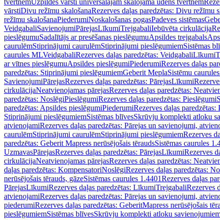
tvertnēm
Uzpildes vārsti universālajām skalojamā ūdens tvertnēm
Rezer
vārsti
Divu režīmu skalošana
Rezerves daļas paredzētas: Divu režīmu 
režīmu skalošana
Piederumi
Noskalošanas pogas
Padeves sistēmas
Gebe
Veidgabali
Savienojumi
Pārejas
Līkumi
Trejgabali
Iebūvēta cirkulācija
Re
pieslēgumu
Sadalītājs ar presēšanas pieslēgumu
Apsildes trejgabals
Apsi
caurulēm
Stiprinājumi caurulēm
Stiprinājumi pieslēgumiem
Sistēmas bl
caurules ML
Veidgabali
Rezerves daļas paredzētas: Veidgabali
Līkumi
T
ar vītnes pieslēgumu
Apsildes pieslēgumi
Piederumi
Rezerves daļas par
paredzētas: Stiprinājumi pieslēgumiem
Geberit Mepla
Sistēmu caurule
Savienojumi
Pārejas
Rezerves daļas paredzētas: Pārejas
Līkumi
Rezerves
cirkulācija
Neatvienojamas pārejas
Rezerves daļas paredzētas: Neatvie
paredzētas: Noslēgi
Pieslēgumi
Rezerves daļas paredzētas: Pieslēgumi
S
paredzētas: Apsildes pieslēgumi
Piederumi
Rezerves daļas paredzētas:
Stiprinājumi pieslēgumiem
Sistēmas blīves
Skrūvju komplekti atloku 
atvienojami
Rezerves daļas paredzētas: Pārejas un savienojumi, atvien
caurulēm
Stiprinājumi caurulēm
Stiprinājumi pieslēgumiem
Rezerves da
paredzētas: Geberit Mapress nerūsējošais tērauds
Sistēmas caurules 1.
Uzmavas
Pārejas
Rezerves daļas paredzētas: Pārejas
Līkumi
Rezerves da
cirkulācija
Neatvienojamas pārejas
Rezerves daļas paredzētas: Neatvie
daļas paredzētas: Kompensatori
Noslēgi
Rezerves daļas paredzētas: No
nerūsējošais tērauds, gāze
Sistēmas caurules 1.4401
Rezerves daļas par
Pārejas
Līkumi
Rezerves daļas paredzētas: Līkumi
Trejgabali
Rezerves d
atvienojami
Rezerves daļas paredzētas: Pārejas un savienojumi, atvien
piederumi
Rezerves daļas paredzētas: GeberitMapress nerūsējošais tēr
pieslēgumiem
Sistēmas blīves
Skrūvju komplekti atloku savienojumie