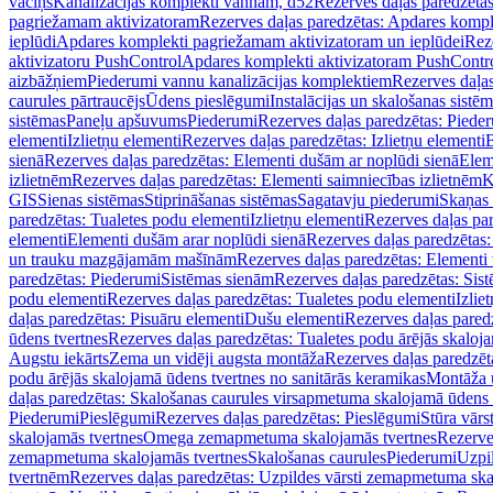
vāciņš
Kanalizācijas komplekti vannām, d52
Rezerves daļas paredzēta
pagriežamam aktivizatoram
Rezerves daļas paredzētas: Apdares komp
ieplūdi
Apdares komplekti pagriežamam aktivizatoram un ieplūdei
Rez
aktivizatoru PushControl
Apdares komplekti aktivizatoram PushContr
aizbāžņiem
Piederumi vannu kanalizācijas komplektiem
Rezerves daļa
caurules pārtraucējs
Ūdens pieslēgumi
Instalācijas un skalošanas sistē
sistēmas
Paneļu apšuvums
Piederumi
Rezerves daļas paredzētas: Piede
elementi
Izlietņu elementi
Rezerves daļas paredzētas: Izlietņu elementi
B
sienā
Rezerves daļas paredzētas: Elementi dušām ar noplūdi sienā
Elem
izlietnēm
Rezerves daļas paredzētas: Elementi saimniecības izlietnēm
K
GIS
Sienas sistēmas
Stiprināšanas sistēmas
Sagatavju piederumi
Skaņas 
paredzētas: Tualetes podu elementi
Izlietņu elementi
Rezerves daļas par
elementi
Elementi dušām arar noplūdi sienā
Rezerves daļas paredzētas:
un trauku mazgājamām mašīnām
Rezerves daļas paredzētas: Element
paredzētas: Piederumi
Sistēmas sienām
Rezerves daļas paredzētas: Sis
podu elementi
Rezerves daļas paredzētas: Tualetes podu elementi
Izlie
daļas paredzētas: Pisuāru elementi
Dušu elementi
Rezerves daļas pared
ūdens tvertnes
Rezerves daļas paredzētas: Tualetes podu ārējās skaloj
Augstu iekārts
Zema un vidēji augsta montāža
Rezerves daļas paredzēt
podu ārējās skalojamā ūdens tvertnes no sanitārās keramikas
Montāža u
daļas paredzētas: Skalošanas caurules virsapmetuma skalojamā ūdens
Piederumi
Pieslēgumi
Rezerves daļas paredzētas: Pieslēgumi
Stūra vārst
skalojamās tvertnes
Omega zemapmetuma skalojamās tvertnes
Rezerve
zemapmetuma skalojamās tvertnes
Skalošanas caurules
Piederumi
Uzpil
tvertnēm
Rezerves daļas paredzētas: Uzpildes vārsti zemapmetuma sk