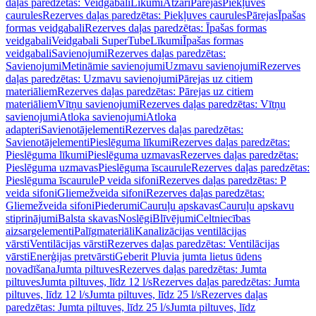
daļas paredzētas: Veidgabali
Līkumi
Atzari
Pārejas
Piekļuves
caurules
Rezerves daļas paredzētas: Piekļuves caurules
Pārejas
Īpašas
formas veidgabali
Rezerves daļas paredzētas: Īpašas formas
veidgabali
Veidgabali SuperTube
Līkumi
Īpašas formas
veidgabali
Savienojumi
Rezerves daļas paredzētas:
Savienojumi
Metināmie savienojumi
Uzmavu savienojumi
Rezerves
daļas paredzētas: Uzmavu savienojumi
Pārejas uz citiem
materiāliem
Rezerves daļas paredzētas: Pārejas uz citiem
materiāliem
Vītņu savienojumi
Rezerves daļas paredzētas: Vītņu
savienojumi
Atloka savienojumi
Atloka
adapteri
Savienotājelementi
Rezerves daļas paredzētas:
Savienotājelementi
Pieslēguma līkumi
Rezerves daļas paredzētas:
Pieslēguma līkumi
Pieslēguma uzmavas
Rezerves daļas paredzētas:
Pieslēguma uzmavas
Pieslēguma īscaurule
Rezerves daļas paredzētas:
Pieslēguma īscaurule
P veida sifoni
Rezerves daļas paredzētas: P
veida sifoni
Gliemežveida sifoni
Rezerves daļas paredzētas:
Gliemežveida sifoni
Piederumi
Cauruļu apskavas
Cauruļu apskavu
stiprinājumi
Balsta skavas
Noslēgi
Blīvējumi
Celtniecības
aizsargelementi
Palīgmateriāli
Kanalizācijas ventilācijas
vārsti
Ventilācijas vārsti
Rezerves daļas paredzētas: Ventilācijas
vārsti
Enerģijas pretvārsti
Geberit Pluvia jumta lietus ūdens
novadīšana
Jumta piltuves
Rezerves daļas paredzētas: Jumta
piltuves
Jumta piltuves, līdz 12 l/s
Rezerves daļas paredzētas: Jumta
piltuves, līdz 12 l/s
Jumta piltuves, līdz 25 l/s
Rezerves daļas
paredzētas: Jumta piltuves, līdz 25 l/s
Jumta piltuves, līdz