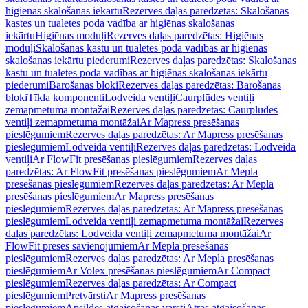
higiēnas skalošanas iekārtu
Rezerves daļas paredzētas: Skalošanas
kastes un tualetes poda vadība ar higiēnas skalošanas
iekārtu
Higiēnas moduļi
Rezerves daļas paredzētas: Higiēnas
moduļi
Skalošanas kastu un tualetes poda vadības ar higiēnas
skalošanas iekārtu piederumi
Rezerves daļas paredzētas: Skalošanas
kastu un tualetes poda vadības ar higiēnas skalošanas iekārtu
piederumi
Barošanas bloki
Rezerves daļas paredzētas: Barošanas
bloki
Tīkla komponenti
Lodveida ventiļi
Caurplūdes ventiļi
zemapmetuma montāžai
Rezerves daļas paredzētas: Caurplūdes
ventiļi zemapmetuma montāžai
Ar Mapress presēšanas
pieslēgumiem
Rezerves daļas paredzētas: Ar Mapress presēšanas
pieslēgumiem
Lodveida ventiļi
Rezerves daļas paredzētas: Lodveida
ventiļi
Ar FlowFit presēšanas pieslēgumiem
Rezerves daļas
paredzētas: Ar FlowFit presēšanas pieslēgumiem
Ar Mepla
presēšanas pieslēgumiem
Rezerves daļas paredzētas: Ar Mepla
presēšanas pieslēgumiem
Ar Mapress presēšanas
pieslēgumiem
Rezerves daļas paredzētas: Ar Mapress presēšanas
pieslēgumiem
Lodveida ventiļi zemapmetuma montāžai
Rezerves
daļas paredzētas: Lodveida ventiļi zemapmetuma montāžai
Ar
FlowFit preses savienojumiem
Ar Mepla presēšanas
pieslēgumiem
Rezerves daļas paredzētas: Ar Mepla presēšanas
pieslēgumiem
Ar Volex presēšanas pieslēgumiem
Ar Compact
pieslēgumiem
Rezerves daļas paredzētas: Ar Compact
pieslēgumiem
Pretvārsti
Ar Mapress presēšanas
pieslēgumiem
Apsildes atgaisošanas vārsti
Ātrās atgaisošanas