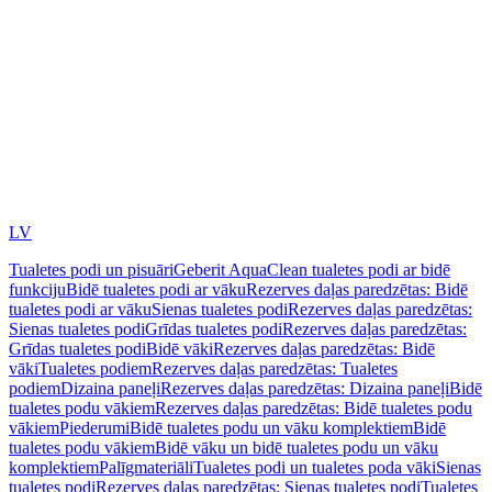
LV
Tualetes podi un pisuāri
Geberit AquaClean tualetes podi ar bidē
funkciju
Bidē tualetes podi ar vāku
Rezerves daļas paredzētas: Bidē
tualetes podi ar vāku
Sienas tualetes podi
Rezerves daļas paredzētas:
Sienas tualetes podi
Grīdas tualetes podi
Rezerves daļas paredzētas:
Grīdas tualetes podi
Bidē vāki
Rezerves daļas paredzētas: Bidē
vāki
Tualetes podiem
Rezerves daļas paredzētas: Tualetes
podiem
Dizaina paneļi
Rezerves daļas paredzētas: Dizaina paneļi
Bidē
tualetes podu vākiem
Rezerves daļas paredzētas: Bidē tualetes podu
vākiem
Piederumi
Bidē tualetes podu un vāku komplektiem
Bidē
tualetes podu vākiem
Bidē vāku un bidē tualetes podu un vāku
komplektiem
Palīgmateriāli
Tualetes podi un tualetes poda vāki
Sienas
tualetes podi
Rezerves daļas paredzētas: Sienas tualetes podi
Tualetes