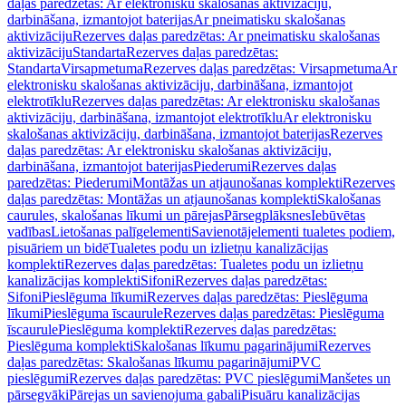
daļas paredzētas: Ar elektronisku skalošanas aktivizāciju,
darbināšana, izmantojot baterijas
Ar pneimatisku skalošanas
aktivizāciju
Rezerves daļas paredzētas: Ar pneimatisku skalošanas
aktivizāciju
Standarta
Rezerves daļas paredzētas:
Standarta
Virsapmetuma
Rezerves daļas paredzētas: Virsapmetuma
Ar
elektronisku skalošanas aktivizāciju, darbināšana, izmantojot
elektrotīklu
Rezerves daļas paredzētas: Ar elektronisku skalošanas
aktivizāciju, darbināšana, izmantojot elektrotīklu
Ar elektronisku
skalošanas aktivizāciju, darbināšana, izmantojot baterijas
Rezerves
daļas paredzētas: Ar elektronisku skalošanas aktivizāciju,
darbināšana, izmantojot baterijas
Piederumi
Rezerves daļas
paredzētas: Piederumi
Montāžas un atjaunošanas komplekti
Rezerves
daļas paredzētas: Montāžas un atjaunošanas komplekti
Skalošanas
caurules, skalošanas līkumi un pārejas
Pārsegplāksnes
Iebūvētas
vadības
Lietošanas palīgelementi
Savienotājelementi tualetes podiem,
pisuāriem un bidē
Tualetes podu un izlietņu kanalizācijas
komplekti
Rezerves daļas paredzētas: Tualetes podu un izlietņu
kanalizācijas komplekti
Sifoni
Rezerves daļas paredzētas:
Sifoni
Pieslēguma līkumi
Rezerves daļas paredzētas: Pieslēguma
līkumi
Pieslēguma īscaurule
Rezerves daļas paredzētas: Pieslēguma
īscaurule
Pieslēguma komplekti
Rezerves daļas paredzētas:
Pieslēguma komplekti
Skalošanas līkumu pagarinājumi
Rezerves
daļas paredzētas: Skalošanas līkumu pagarinājumi
PVC
pieslēgumi
Rezerves daļas paredzētas: PVC pieslēgumi
Manšetes un
pārsegvāki
Pārejas un savienojuma gabali
Pisuāru kanalizācijas