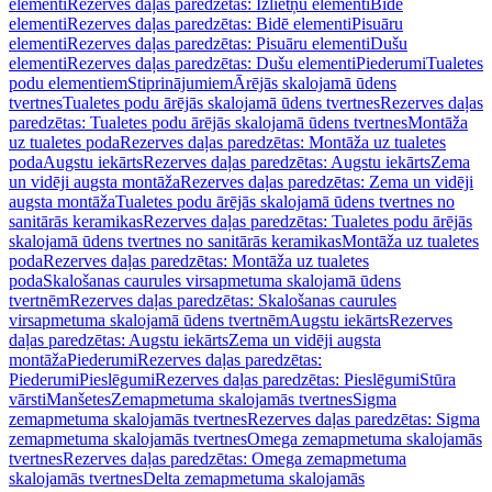
elementi
Rezerves daļas paredzētas: Izlietņu elementi
Bidē
elementi
Rezerves daļas paredzētas: Bidē elementi
Pisuāru
elementi
Rezerves daļas paredzētas: Pisuāru elementi
Dušu
elementi
Rezerves daļas paredzētas: Dušu elementi
Piederumi
Tualetes
podu elementiem
Stiprinājumiem
Ārējās skalojamā ūdens
tvertnes
Tualetes podu ārējās skalojamā ūdens tvertnes
Rezerves daļas
paredzētas: Tualetes podu ārējās skalojamā ūdens tvertnes
Montāža
uz tualetes poda
Rezerves daļas paredzētas: Montāža uz tualetes
poda
Augstu iekārts
Rezerves daļas paredzētas: Augstu iekārts
Zema
un vidēji augsta montāža
Rezerves daļas paredzētas: Zema un vidēji
augsta montāža
Tualetes podu ārējās skalojamā ūdens tvertnes no
sanitārās keramikas
Rezerves daļas paredzētas: Tualetes podu ārējās
skalojamā ūdens tvertnes no sanitārās keramikas
Montāža uz tualetes
poda
Rezerves daļas paredzētas: Montāža uz tualetes
poda
Skalošanas caurules virsapmetuma skalojamā ūdens
tvertnēm
Rezerves daļas paredzētas: Skalošanas caurules
virsapmetuma skalojamā ūdens tvertnēm
Augstu iekārts
Rezerves
daļas paredzētas: Augstu iekārts
Zema un vidēji augsta
montāža
Piederumi
Rezerves daļas paredzētas:
Piederumi
Pieslēgumi
Rezerves daļas paredzētas: Pieslēgumi
Stūra
vārsti
Manšetes
Zemapmetuma skalojamās tvertnes
Sigma
zemapmetuma skalojamās tvertnes
Rezerves daļas paredzētas: Sigma
zemapmetuma skalojamās tvertnes
Omega zemapmetuma skalojamās
tvertnes
Rezerves daļas paredzētas: Omega zemapmetuma
skalojamās tvertnes
Delta zemapmetuma skalojamās