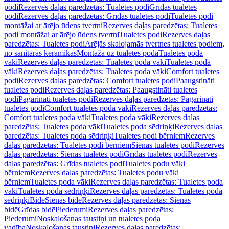
podi
Rezerves daļas paredzētas: Tualetes podi
Grīdas tualetes
podi
Rezerves daļas paredzētas: Grīdas tualetes podi
Tualetes podi
montāžai ar ārējo ūdens tvertni
Rezerves daļas paredzētas: Tualetes
podi montāžai ar ārējo ūdens tvertni
Tualetes podi
Rezerves daļas
paredzētas: Tualetes podi
Ārējās skalojamās tvertnes tualetes podiem,
no sanitārās keramikas
Montāža uz tualetes poda
Tualetes poda
vāki
Rezerves daļas paredzētas: Tualetes poda vāki
Tualetes poda
vāki
Rezerves daļas paredzētas: Tualetes poda vāki
Comfort tualetes
podi
Rezerves daļas paredzētas: Comfort tualetes podi
Paaugstināti
tualetes podi
Rezerves daļas paredzētas: Paaugstināti tualetes
podi
Pagarināti tualetes podi
Rezerves daļas paredzētas: Pagarināti
tualetes podi
Comfort tualetes poda vāki
Rezerves daļas paredzētas:
Comfort tualetes poda vāki
Tualetes poda vāki
Rezerves daļas
paredzētas: Tualetes poda vāki
Tualetes poda sēdriņķi
Rezerves daļas
paredzētas: Tualetes poda sēdriņķi
Tualetes podi bērniem
Rezerves
daļas paredzētas: Tualetes podi bērniem
Sienas tualetes podi
Rezerves
daļas paredzētas: Sienas tualetes podi
Grīdas tualetes podi
Rezerves
daļas paredzētas: Grīdas tualetes podi
Tualetes podu vāki
bērniem
Rezerves daļas paredzētas: Tualetes podu vāki
bērniem
Tualetes poda vāki
Rezerves daļas paredzētas: Tualetes poda
vāki
Tualetes poda sēdriņķi
Rezerves daļas paredzētas: Tualetes poda
sēdriņķi
Bidē
Sienas bidē
Rezerves daļas paredzētas: Sienas
bidē
Grīdas bidē
Piederumi
Rezerves daļas paredzētas:
Piederumi
Noskalošanas taustiņi un tualetes poda
vadība
Noskalošanas taustiņi
Rezerves daļas paredzētas: