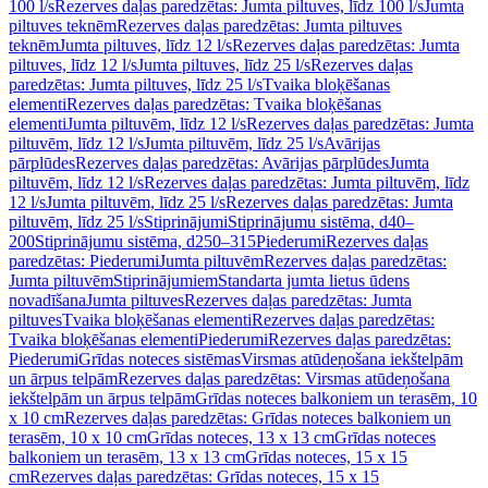
100 l/s
Rezerves daļas paredzētas: Jumta piltuves, līdz 100 l/s
Jumta
piltuves teknēm
Rezerves daļas paredzētas: Jumta piltuves
teknēm
Jumta piltuves, līdz 12 l/s
Rezerves daļas paredzētas: Jumta
piltuves, līdz 12 l/s
Jumta piltuves, līdz 25 l/s
Rezerves daļas
paredzētas: Jumta piltuves, līdz 25 l/s
Tvaika bloķēšanas
elementi
Rezerves daļas paredzētas: Tvaika bloķēšanas
elementi
Jumta piltuvēm, līdz 12 l/s
Rezerves daļas paredzētas: Jumta
piltuvēm, līdz 12 l/s
Jumta piltuvēm, līdz 25 l/s
Avārijas
pārplūdes
Rezerves daļas paredzētas: Avārijas pārplūdes
Jumta
piltuvēm, līdz 12 l/s
Rezerves daļas paredzētas: Jumta piltuvēm, līdz
12 l/s
Jumta piltuvēm, līdz 25 l/s
Rezerves daļas paredzētas: Jumta
piltuvēm, līdz 25 l/s
Stiprinājumi
Stiprinājumu sistēma, d40–
200
Stiprinājumu sistēma, d250–315
Piederumi
Rezerves daļas
paredzētas: Piederumi
Jumta piltuvēm
Rezerves daļas paredzētas:
Jumta piltuvēm
Stiprinājumiem
Standarta jumta lietus ūdens
novadīšana
Jumta piltuves
Rezerves daļas paredzētas: Jumta
piltuves
Tvaika bloķēšanas elementi
Rezerves daļas paredzētas:
Tvaika bloķēšanas elementi
Piederumi
Rezerves daļas paredzētas:
Piederumi
Grīdas noteces sistēmas
Virsmas atūdeņošana iekštelpām
un ārpus telpām
Rezerves daļas paredzētas: Virsmas atūdeņošana
iekštelpām un ārpus telpām
Grīdas noteces balkoniem un terasēm, 10
x 10 cm
Rezerves daļas paredzētas: Grīdas noteces balkoniem un
terasēm, 10 x 10 cm
Grīdas noteces, 13 x 13 cm
Grīdas noteces
balkoniem un terasēm, 13 x 13 cm
Grīdas noteces, 15 x 15
cm
Rezerves daļas paredzētas: Grīdas noteces, 15 x 15