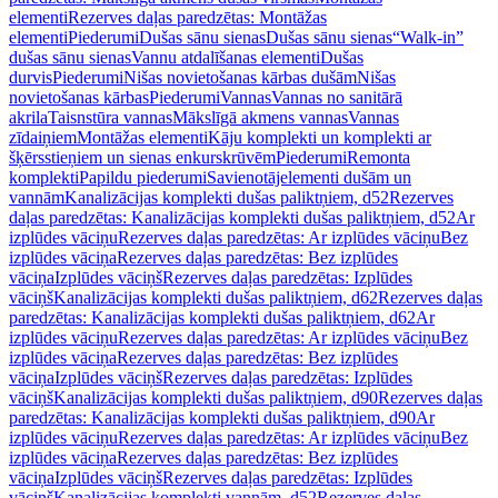
elementi
Rezerves daļas paredzētas: Montāžas
elementi
Piederumi
Dušas sānu sienas
Dušas sānu sienas
“Walk-in”
dušas sānu sienas
Vannu atdalīšanas elementi
Dušas
durvis
Piederumi
Nišas novietošanas kārbas dušām
Nišas
novietošanas kārbas
Piederumi
Vannas
Vannas no sanitārā
akrila
Taisnstūra vannas
Mākslīgā akmens vannas
Vannas
zīdaiņiem
Montāžas elementi
Kāju komplekti un komplekti ar
šķērsstieņiem un sienas enkurskrūvēm
Piederumi
Remonta
komplekti
Papildu piederumi
Savienotājelementi dušām un
vannām
Kanalizācijas komplekti dušas paliktņiem, d52
Rezerves
daļas paredzētas: Kanalizācijas komplekti dušas paliktņiem, d52
Ar
izplūdes vāciņu
Rezerves daļas paredzētas: Ar izplūdes vāciņu
Bez
izplūdes vāciņa
Rezerves daļas paredzētas: Bez izplūdes
vāciņa
Izplūdes vāciņš
Rezerves daļas paredzētas: Izplūdes
vāciņš
Kanalizācijas komplekti dušas paliktņiem, d62
Rezerves daļas
paredzētas: Kanalizācijas komplekti dušas paliktņiem, d62
Ar
izplūdes vāciņu
Rezerves daļas paredzētas: Ar izplūdes vāciņu
Bez
izplūdes vāciņa
Rezerves daļas paredzētas: Bez izplūdes
vāciņa
Izplūdes vāciņš
Rezerves daļas paredzētas: Izplūdes
vāciņš
Kanalizācijas komplekti dušas paliktņiem, d90
Rezerves daļas
paredzētas: Kanalizācijas komplekti dušas paliktņiem, d90
Ar
izplūdes vāciņu
Rezerves daļas paredzētas: Ar izplūdes vāciņu
Bez
izplūdes vāciņa
Rezerves daļas paredzētas: Bez izplūdes
vāciņa
Izplūdes vāciņš
Rezerves daļas paredzētas: Izplūdes
vāciņš
Kanalizācijas komplekti vannām, d52
Rezerves daļas