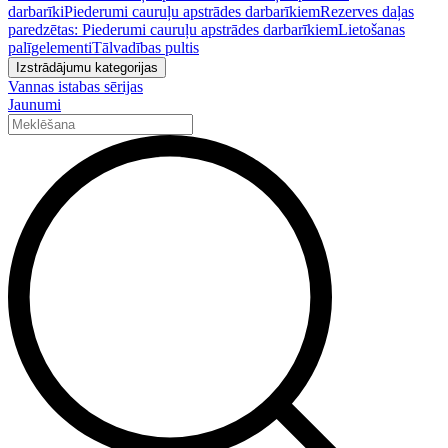
darbarīki
Piederumi cauruļu apstrādes darbarīkiem
Rezerves daļas
paredzētas: Piederumi cauruļu apstrādes darbarīkiem
Lietošanas
palīgelementi
Tālvadības pultis
Izstrādājumu kategorijas
Vannas istabas sērijas
Jaunumi