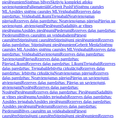
pieslēgumiem
Sistēmas blīves
Skrūvju komplekti atloku
savienojumiem
Palīgmateriāli
Geberit PushFit
Sistēmu caurules
ML
Apsildes sistēmu caurules ML
Veidgabali
Rezerves daļas
paredzētas: Veidgabali
Līkumi
Trejgabali
Neatvienojamas
pārejas
Rezerves daļas paredzētas: Neatvienojamas pārejas
Pārejas un
savienojumi, atvienojami
Pieslēgumi
Sadalītājs ar vītnes
pieslēgumu
Apsildes pieslēgumi
Piederumi
Rezerves daļas paredzētas:
Piederumi
Blīves caurulēm un veidgabaliem
Pārsegi
caurulēm
Stiprinājumi caurulēm
Stiprinājumi pieslēgumiem
Rezerves
daļas paredzētas: Stiprinājumi pieslēgumiem
Geberit Mepla
Sistēmu
caurules ML
Apsildes sistēmu caurules ML
Veidgabali
Rezerves daļas
paredzētas: Veidgabali
Savienojumi
Rezerves daļas paredzētas:
Savienojumi
Pārejas
Rezerves daļas paredzētas:
Pārejas
Līkumi
Rezerves daļas paredzētas: Līkumi
Trejgabali
Rezerves
daļas paredzētas: Trejgabali
Iebūvēta cirkulācija
Rezerves daļas
paredzētas: Iebūvēta cirkulācija
Neatvienojamas pārejas
Rezerves
daļas paredzētas: Neatvienojamas pārejas
Pārejas un savienojumi,
atvienojami
Rezerves daļas paredzētas: Pārejas un savienojumi,
atvienojami
Noslēgi
Rezerves daļas paredzētas:
Noslēgi
Pieslēgumi
Rezerves daļas paredzētas: Pieslēgumi
Sadalītājs
ar vītnes pieslēgumu
Apsildes trejgabals
Rezerves daļas paredzētas:
Apsildes trejgabals
Apsildes pieslēgumi
Rezerves daļas paredzētas:
Apsildes pieslēgumi
Piederumi
Rezerves daļas paredzētas:
Piederumi
Blīves caurulēm un veidgabaliem
Pārsegi
caurulēm
Stiprinājumi caurulēm
Stiprinājumi pieslēgumiem
Rezerves