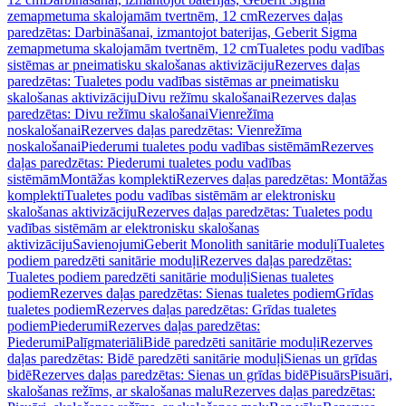
zemapmetuma skalojamām tvertnēm, 12 cm
Rezerves daļas
paredzētas: Darbināšanai, izmantojot baterijas, Geberit Sigma
zemapmetuma skalojamām tvertnēm, 12 cm
Tualetes podu vadības
sistēmas ar pneimatisku skalošanas aktivizāciju
Rezerves daļas
paredzētas: Tualetes podu vadības sistēmas ar pneimatisku
skalošanas aktivizāciju
Divu režīmu skalošanai
Rezerves daļas
paredzētas: Divu režīmu skalošanai
Vienrežīma
noskalošanai
Rezerves daļas paredzētas: Vienrežīma
noskalošanai
Piederumi tualetes podu vadības sistēmām
Rezerves
daļas paredzētas: Piederumi tualetes podu vadības
sistēmām
Montāžas komplekti
Rezerves daļas paredzētas: Montāžas
komplekti
Tualetes podu vadības sistēmām ar elektronisku
skalošanas aktivizāciju
Rezerves daļas paredzētas: Tualetes podu
vadības sistēmām ar elektronisku skalošanas
aktivizāciju
Savienojumi
Geberit Monolith sanitārie moduļi
Tualetes
podiem paredzēti sanitārie moduļi
Rezerves daļas paredzētas:
Tualetes podiem paredzēti sanitārie moduļi
Sienas tualetes
podiem
Rezerves daļas paredzētas: Sienas tualetes podiem
Grīdas
tualetes podiem
Rezerves daļas paredzētas: Grīdas tualetes
podiem
Piederumi
Rezerves daļas paredzētas:
Piederumi
Palīgmateriāli
Bidē paredzēti sanitārie moduļi
Rezerves
daļas paredzētas: Bidē paredzēti sanitārie moduļi
Sienas un grīdas
bidē
Rezerves daļas paredzētas: Sienas un grīdas bidē
Pisuārs
Pisuāri,
skalošanas režīms, ar skalošanas malu
Rezerves daļas paredzētas: