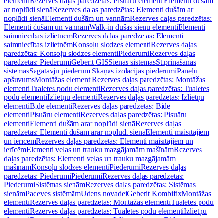
elementi
Rezerves daļas paredzētas: Pisuāru elementi
Elementi dušām
ar noplūdi sienā
Rezerves daļas paredzētas: Elementi dušām ar
noplūdi sienā
Elementi dušām un vannām
Rezerves daļas paredzētas:
Elementi dušām un vannām
Walk-in dušas sienu elementi
Elementi
saimniecības izlietnēm
Rezerves daļas paredzētas: Elementi
saimniecības izlietnēm
Konsoļu slodzes elementi
Rezerves daļas
paredzētas: Konsoļu slodzes elementi
Piederumi
Rezerves daļas
paredzētas: Piederumi
Geberit GIS
Sienas sistēmas
Stiprināšanas
sistēmas
Sagatavju piederumi
Skaņas izolācijas piederumi
Paneļu
apšuvums
Montāžas elementi
Rezerves daļas paredzētas: Montāžas
elementi
Tualetes podu elementi
Rezerves daļas paredzētas: Tualetes
podu elementi
Izlietņu elementi
Rezerves daļas paredzētas: Izlietņu
elementi
Bidē elementi
Rezerves daļas paredzētas: Bidē
elementi
Pisuāru elementi
Rezerves daļas paredzētas: Pisuāru
elementi
Elementi dušām arar noplūdi sienā
Rezerves daļas
paredzētas: Elementi dušām arar noplūdi sienā
Elementi maisītājiem
un ierīcēm
Rezerves daļas paredzētas: Elementi maisītājiem un
ierīcēm
Elementi veļas un trauku mazgājamām mašīnām
Rezerves
daļas paredzētas: Elementi veļas un trauku mazgājamām
mašīnām
Konsoļu slodzes elementi
Piederumi
Rezerves daļas
paredzētas: Piederumi
Piederumi
Rezerves daļas paredzētas:
Piederumi
Sistēmas sienām
Rezerves daļas paredzētas: Sistēmas
sienām
Padeves sistēmām
Ūdens novadei
Geberit Kombifix
Montāžas
elementi
Rezerves daļas paredzētas: Montāžas elementi
Tualetes podu
elementi
Rezerves daļas paredzētas: Tualetes podu elementi
Izlietņu