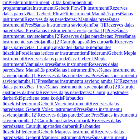
cm
Piederumi
Instrumenti, tīkla komponenti un
programmatūra
Instrumenti
Geberit FlowFit instrumenti
Rezerves
daļas paredzētas: Geberit FlowFit instrumenti
Manuālās presēšanas
instrumenti
Rezerves daļas paredzētas: Manuālās presēšanas
instrumenti
Presēšanas instrumentu savietojamība [1]
Rezerves daļas
paredzētas: Presēšanas instrumentu savietojamība [1]
Presēšanas
instrumentu savietojamība [2]
Rezerves daļas paredzētas: Presēšanas
instrumentu savietojamība [2]
Cauruļu apstrādes darbarīki
Rezerves
daļas paredzētas: Cauruļu apstrādes darbarīki
Pārbaudes
līdzeklis
Presēšanas ierīces ar instrumentiem
Piederumi
Geberit Mepla
instrumenti
Rezerves daļas paredzētas: Geberit Mepla
instrumenti
Manuālās presēšanas instrumenti
Rezerves daļas
paredzētas: Manuālās presēšanas instrumenti
Presēšanas instrumentu
savienojamība [1]
Rezerves daļas paredzētas: Presēšanas instrumentu
savienojamība [1]
Presēšanas instrumentu savienojamība [2]
Rezerves
daļas paredzētas: Presēšanas instrumentu savienojamība [2]
Cauruļu
apstrādes darbarīki
Rezerves daļas paredzētas: Cauruļu apstrādes
darbarīki
Spiediena testa korķis
Pārbaudes
līdzeklis
Piederumi
Geberit Volex instrumenti
Rezerves daļas
paredzētas: Geberit Volex instrumenti
Presēšanas instrumentu
savienojamība [2]
Rezerves daļas paredzētas: Presēšanas instrumentu
savienojamība [2]
Cauruļu apstrādes darbarīki
Rezerves daļas
paredzētas: Cauruļu apstrādes darbarīki
Pārbaudes
līdzeklis
Piederumi
Geberit Mapress instrumenti
Rezerves daļas
paredzētas: Geberit Mapress instrumenti
Presēšanas instrumentu