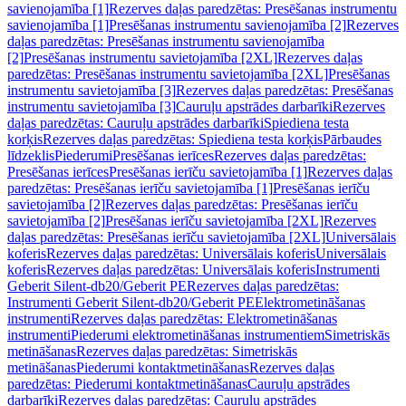
savienojamība [1]
Rezerves daļas paredzētas: Presēšanas instrumentu
savienojamība [1]
Presēšanas instrumentu savienojamība [2]
Rezerves
daļas paredzētas: Presēšanas instrumentu savienojamība
[2]
Presēšanas instrumentu savietojamība [2XL]
Rezerves daļas
paredzētas: Presēšanas instrumentu savietojamība [2XL]
Presēšanas
instrumentu savietojamība [3]
Rezerves daļas paredzētas: Presēšanas
instrumentu savietojamība [3]
Cauruļu apstrādes darbarīki
Rezerves
daļas paredzētas: Cauruļu apstrādes darbarīki
Spiediena testa
korķis
Rezerves daļas paredzētas: Spiediena testa korķis
Pārbaudes
līdzeklis
Piederumi
Presēšanas ierīces
Rezerves daļas paredzētas:
Presēšanas ierīces
Presēšanas ierīču savietojamība [1]
Rezerves daļas
paredzētas: Presēšanas ierīču savietojamība [1]
Presēšanas ierīču
savietojamība [2]
Rezerves daļas paredzētas: Presēšanas ierīču
savietojamība [2]
Presēšanas ierīču savietojamība [2XL]
Rezerves
daļas paredzētas: Presēšanas ierīču savietojamība [2XL]
Universālais
koferis
Rezerves daļas paredzētas: Universālais koferis
Universālais
koferis
Rezerves daļas paredzētas: Universālais koferis
Instrumenti
Geberit Silent-db20/Geberit PE
Rezerves daļas paredzētas:
Instrumenti Geberit Silent-db20/Geberit PE
Elektrometināšanas
instrumenti
Rezerves daļas paredzētas: Elektrometināšanas
instrumenti
Piederumi elektrometināšanas instrumentiem
Simetriskās
metināšanas
Rezerves daļas paredzētas: Simetriskās
metināšanas
Piederumi kontaktmetināšanas
Rezerves daļas
paredzētas: Piederumi kontaktmetināšanas
Cauruļu apstrādes
darbarīki
Rezerves daļas paredzētas: Cauruļu apstrādes