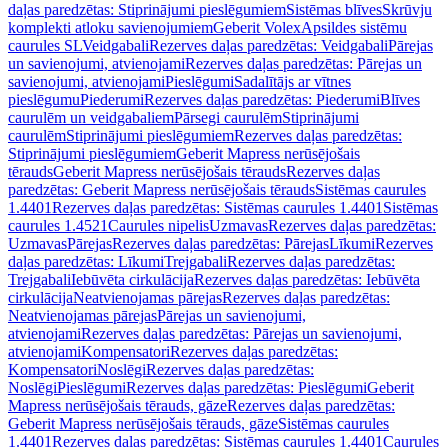
daļas paredzētas: Stiprinājumi pieslēgumiem
Sistēmas blīves
Skrūvju
komplekti atloku savienojumiem
Geberit Volex
Apsildes sistēmu
caurules SL
Veidgabali
Rezerves daļas paredzētas: Veidgabali
Pārejas
un savienojumi, atvienojami
Rezerves daļas paredzētas: Pārejas un
savienojumi, atvienojami
Pieslēgumi
Sadalītājs ar vītnes
pieslēgumu
Piederumi
Rezerves daļas paredzētas: Piederumi
Blīves
caurulēm un veidgabaliem
Pārsegi caurulēm
Stiprinājumi
caurulēm
Stiprinājumi pieslēgumiem
Rezerves daļas paredzētas:
Stiprinājumi pieslēgumiem
Geberit Mapress nerūsējošais
tērauds
Geberit Mapress nerūsējošais tērauds
Rezerves daļas
paredzētas: Geberit Mapress nerūsējošais tērauds
Sistēmas caurules
1.4401
Rezerves daļas paredzētas: Sistēmas caurules 1.4401
Sistēmas
caurules 1.4521
Caurules nipelis
Uzmavas
Rezerves daļas paredzētas:
Uzmavas
Pārejas
Rezerves daļas paredzētas: Pārejas
Līkumi
Rezerves
daļas paredzētas: Līkumi
Trejgabali
Rezerves daļas paredzētas:
Trejgabali
Iebūvēta cirkulācija
Rezerves daļas paredzētas: Iebūvēta
cirkulācija
Neatvienojamas pārejas
Rezerves daļas paredzētas:
Neatvienojamas pārejas
Pārejas un savienojumi,
atvienojami
Rezerves daļas paredzētas: Pārejas un savienojumi,
atvienojami
Kompensatori
Rezerves daļas paredzētas:
Kompensatori
Noslēgi
Rezerves daļas paredzētas:
Noslēgi
Pieslēgumi
Rezerves daļas paredzētas: Pieslēgumi
Geberit
Mapress nerūsējošais tērauds, gāze
Rezerves daļas paredzētas:
Geberit Mapress nerūsējošais tērauds, gāze
Sistēmas caurules
1.4401
Rezerves daļas paredzētas: Sistēmas caurules 1.4401
Caurules