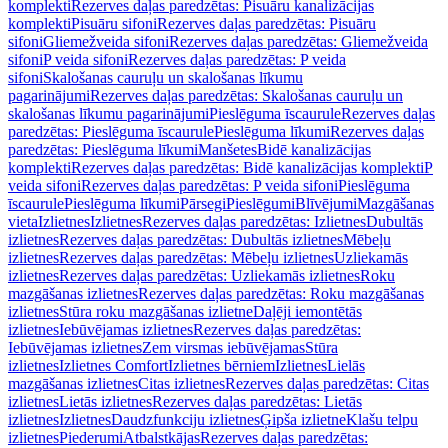
komplekti
Rezerves daļas paredzētas: Pisuāru kanalizācijas
komplekti
Pisuāru sifoni
Rezerves daļas paredzētas: Pisuāru
sifoni
Gliemežveida sifoni
Rezerves daļas paredzētas: Gliemežveida
sifoni
P veida sifoni
Rezerves daļas paredzētas: P veida
sifoni
Skalošanas cauruļu un skalošanas līkumu
pagarinājumi
Rezerves daļas paredzētas: Skalošanas cauruļu un
skalošanas līkumu pagarinājumi
Pieslēguma īscaurule
Rezerves daļas
paredzētas: Pieslēguma īscaurule
Pieslēguma līkumi
Rezerves daļas
paredzētas: Pieslēguma līkumi
Manšetes
Bidē kanalizācijas
komplekti
Rezerves daļas paredzētas: Bidē kanalizācijas komplekti
P
veida sifoni
Rezerves daļas paredzētas: P veida sifoni
Pieslēguma
īscaurule
Pieslēguma līkumi
Pārsegi
Pieslēgumi
Blīvējumi
Mazgāšanas
vieta
Izlietnes
Izlietnes
Rezerves daļas paredzētas: Izlietnes
Dubultās
izlietnes
Rezerves daļas paredzētas: Dubultās izlietnes
Mēbeļu
izlietnes
Rezerves daļas paredzētas: Mēbeļu izlietnes
Uzliekamās
izlietnes
Rezerves daļas paredzētas: Uzliekamās izlietnes
Roku
mazgāšanas izlietnes
Rezerves daļas paredzētas: Roku mazgāšanas
izlietnes
Stūra roku mazgāšanas izlietne
Daļēji iemontētās
izlietnes
Iebūvējamas izlietnes
Rezerves daļas paredzētas:
Iebūvējamas izlietnes
Zem virsmas iebūvējamas
Stūra
izlietnes
Izlietnes Comfort
Izlietnes bērniem
Izlietnes
Lielās
mazgāšanas izlietnes
Citas izlietnes
Rezerves daļas paredzētas: Citas
izlietnes
Lietās izlietnes
Rezerves daļas paredzētas: Lietās
izlietnes
Izlietnes
Daudzfunkciju izlietnes
Ģipša izlietne
Klašu telpu
izlietnes
Piederumi
Atbalstkājas
Rezerves daļas paredzētas: