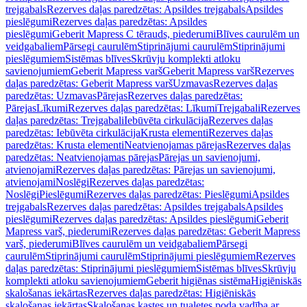
trejgabals
Rezerves daļas paredzētas: Apsildes trejgabals
Apsildes
pieslēgumi
Rezerves daļas paredzētas: Apsildes
pieslēgumi
Geberit Mapress C tērauds, piederumi
Blīves caurulēm un
veidgabaliem
Pārsegi caurulēm
Stiprinājumi caurulēm
Stiprinājumi
pieslēgumiem
Sistēmas blīves
Skrūvju komplekti atloku
savienojumiem
Geberit Mapress varš
Geberit Mapress varš
Rezerves
daļas paredzētas: Geberit Mapress varš
Uzmavas
Rezerves daļas
paredzētas: Uzmavas
Pārejas
Rezerves daļas paredzētas:
Pārejas
Līkumi
Rezerves daļas paredzētas: Līkumi
Trejgabali
Rezerves
daļas paredzētas: Trejgabali
Iebūvēta cirkulācija
Rezerves daļas
paredzētas: Iebūvēta cirkulācija
Krusta elementi
Rezerves daļas
paredzētas: Krusta elementi
Neatvienojamas pārejas
Rezerves daļas
paredzētas: Neatvienojamas pārejas
Pārejas un savienojumi,
atvienojami
Rezerves daļas paredzētas: Pārejas un savienojumi,
atvienojami
Noslēgi
Rezerves daļas paredzētas:
Noslēgi
Pieslēgumi
Rezerves daļas paredzētas: Pieslēgumi
Apsildes
trejgabals
Rezerves daļas paredzētas: Apsildes trejgabals
Apsildes
pieslēgumi
Rezerves daļas paredzētas: Apsildes pieslēgumi
Geberit
Mapress varš, piederumi
Rezerves daļas paredzētas: Geberit Mapress
varš, piederumi
Blīves caurulēm un veidgabaliem
Pārsegi
caurulēm
Stiprinājumi caurulēm
Stiprinājumi pieslēgumiem
Rezerves
daļas paredzētas: Stiprinājumi pieslēgumiem
Sistēmas blīves
Skrūvju
komplekti atloku savienojumiem
Geberit higiēnas sistēma
Higiēniskās
skalošanas iekārtas
Rezerves daļas paredzētas: Higiēniskās
skalošanas iekārtas
Skalošanas kastes un tualetes poda vadība ar