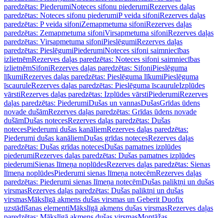
paredzētas: Piederumi
Noteces sifonu piederumi
Rezerves daļas
paredzētas: Noteces sifonu piederumi
P veida sifoni
Rezerves daļas
paredzētas: P veida sifoni
Zemapmetuma sifoni
Rezerves daļas
paredzētas: Zemapmetuma sifoni
Virsapmetuma sifoni
Rezerves daļas
paredzētas: Virsapmetuma sifoni
Pieslēgumi
Rezerves daļas
paredzētas: Pieslēgumi
Piederumi
Noteces sifoni saimniecības
izlietnēm
Rezerves daļas paredzētas: Noteces sifoni saimniecības
izlietnēm
Sifoni
Rezerves daļas paredzētas: Sifoni
Pieslēguma
līkumi
Rezerves daļas paredzētas: Pieslēguma līkumi
Pieslēguma
īscaurule
Rezerves daļas paredzētas: Pieslēguma īscaurule
Izplūdes
vārsti
Rezerves daļas paredzētas: Izplūdes vārsti
Piederumi
Rezerves
daļas paredzētas: Piederumi
Dušas un vannas
Dušas
Grīdas ūdens
novade dušām
Rezerves daļas paredzētas: Grīdas ūdens novade
dušām
Dušas noteces
Rezerves daļas paredzētas: Dušas
noteces
Piederumi dušas kanāliem
Rezerves daļas paredzētas:
Piederumi dušas kanāliem
Dušas grīdas noteces
Rezerves daļas
paredzētas: Dušas grīdas noteces
Dušas pamatnes izplūdes
piederumi
Rezerves daļas paredzētas: Dušas pamatnes izplūdes
piederumi
Sienas līmeņa noplūdes
Rezerves daļas paredzētas: Sienas
līmeņa noplūdes
Piederumi sienas līmeņa notecēm
Rezerves daļas
paredzētas: Piederumi sienas līmeņa notecēm
Dušas paliktņi un dušas
virsmas
Rezerves daļas paredzētas: Dušas paliktņi un dušas
virsmas
Mākslīgā akmens dušas virsmas un Geberit Duofix
uzstādīšanas elementi
Mākslīgā akmens dušas virsmas
Rezerves daļas
paredzētas: Mākslīgā akmens dušas virsmas
Montāžas