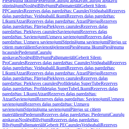
Pieslēguma līkumi
Piederumi
Cauruļu apskavas
Cauruļu apskavu
stiprinājumi
Noslēgi
Blīvējumi
Palīgmateriāli
Geberit Silent-
PP
Caurules
Rezerves daļas paredzētas: Caurules
Veidgabali
Rezerves
daļas paredzētas: Veidgabali
Līkumi
Rezerves daļas paredzētas:
Līkumi
Atzari
Rezerves daļas paredzētas: Atzari
Pārejas
Rezerves
daļas paredzētas: Pārejas
Piekļuves caurules
Rezerves daļas
paredzētas: Piekļuves caurules
Savienojumi
Rezerves daļas
paredzētas: Savienojumi
Uzmavu savienojumi
Rezerves daļas
paredzētas: Uzmavu savienojumi
Stiprinājuma savienojumi
Pārejas uz
citiem materiāliem
Savienotājelementi
Pieslēguma līkumi
Pieslēguma
īscaurule
Piederumi
Cauruļu
apskavas
Noslēgi
Blīvējumi
Palīgmateriāli
Geberit Silent-
Pro
Caurules
Rezerves daļas paredzētas: Caurules
Veidgabali
Rezerves
daļas paredzētas: Veidgabali
Līkumi
Rezerves daļas paredzētas:
Līkumi
Atzari
Rezerves daļas paredzētas: Atzari
Pārejas
Rezerves
daļas paredzētas: Pārejas
Piekļuves caurules
Rezerves daļas
paredzētas: Piekļuves caurules
Profildetaļas SuperTube
Rezerves
daļas paredzētas: Profildetaļas SuperTube
Līkumi
Rezerves daļas
paredzētas: Līkumi
Atzari
Rezerves daļas paredzētas:
Atzari
Savienojumi
Rezerves daļas paredzētas: Savienojumi
Uzmavu
savienojumi
Rezerves daļas paredzētas: Uzmavu
savienojumi
Stiprinājuma savienojumi
Pārejas uz citiem
materiāliem
Piederumi
Rezerves daļas paredzētas: Piederumi
Cauruļu
apskavas
Noslēgi
Blīvējumi
Rezerves daļas paredzētas:
Blīvējumi
Palīgmateriāli
Geberit PE
Caurules
Veidgabali
Rezerves