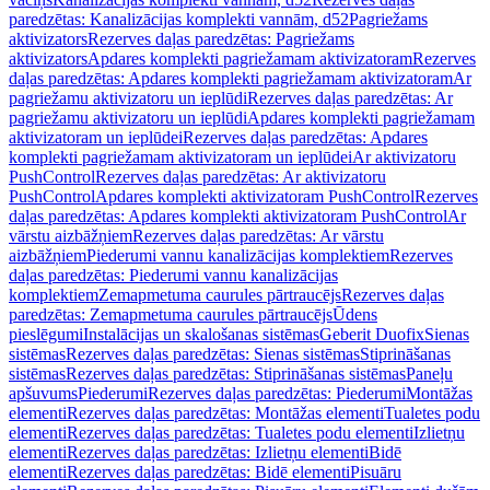
paredzētas: Kanalizācijas komplekti vannām, d52
Pagriežams
aktivizators
Rezerves daļas paredzētas: Pagriežams
aktivizators
Apdares komplekti pagriežamam aktivizatoram
Rezerves
daļas paredzētas: Apdares komplekti pagriežamam aktivizatoram
Ar
pagriežamu aktivizatoru un ieplūdi
Rezerves daļas paredzētas: Ar
pagriežamu aktivizatoru un ieplūdi
Apdares komplekti pagriežamam
aktivizatoram un ieplūdei
Rezerves daļas paredzētas: Apdares
komplekti pagriežamam aktivizatoram un ieplūdei
Ar aktivizatoru
PushControl
Rezerves daļas paredzētas: Ar aktivizatoru
PushControl
Apdares komplekti aktivizatoram PushControl
Rezerves
daļas paredzētas: Apdares komplekti aktivizatoram PushControl
Ar
vārstu aizbāžņiem
Rezerves daļas paredzētas: Ar vārstu
aizbāžņiem
Piederumi vannu kanalizācijas komplektiem
Rezerves
daļas paredzētas: Piederumi vannu kanalizācijas
komplektiem
Zemapmetuma caurules pārtraucējs
Rezerves daļas
paredzētas: Zemapmetuma caurules pārtraucējs
Ūdens
pieslēgumi
Instalācijas un skalošanas sistēmas
Geberit Duofix
Sienas
sistēmas
Rezerves daļas paredzētas: Sienas sistēmas
Stiprināšanas
sistēmas
Rezerves daļas paredzētas: Stiprināšanas sistēmas
Paneļu
apšuvums
Piederumi
Rezerves daļas paredzētas: Piederumi
Montāžas
elementi
Rezerves daļas paredzētas: Montāžas elementi
Tualetes podu
elementi
Rezerves daļas paredzētas: Tualetes podu elementi
Izlietņu
elementi
Rezerves daļas paredzētas: Izlietņu elementi
Bidē
elementi
Rezerves daļas paredzētas: Bidē elementi
Pisuāru