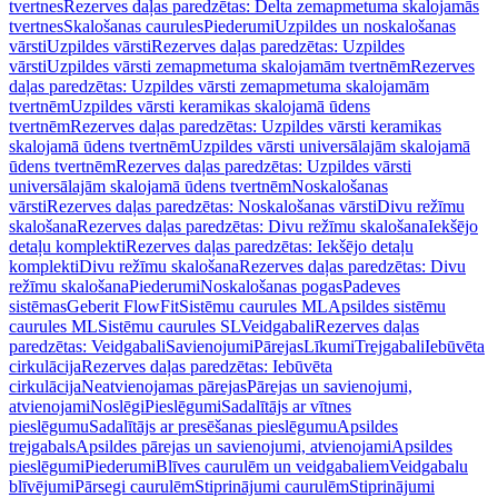
tvertnes
Rezerves daļas paredzētas: Delta zemapmetuma skalojamās
tvertnes
Skalošanas caurules
Piederumi
Uzpildes un noskalošanas
vārsti
Uzpildes vārsti
Rezerves daļas paredzētas: Uzpildes
vārsti
Uzpildes vārsti zemapmetuma skalojamām tvertnēm
Rezerves
daļas paredzētas: Uzpildes vārsti zemapmetuma skalojamām
tvertnēm
Uzpildes vārsti keramikas skalojamā ūdens
tvertnēm
Rezerves daļas paredzētas: Uzpildes vārsti keramikas
skalojamā ūdens tvertnēm
Uzpildes vārsti universālajām skalojamā
ūdens tvertnēm
Rezerves daļas paredzētas: Uzpildes vārsti
universālajām skalojamā ūdens tvertnēm
Noskalošanas
vārsti
Rezerves daļas paredzētas: Noskalošanas vārsti
Divu režīmu
skalošana
Rezerves daļas paredzētas: Divu režīmu skalošana
Iekšējo
detaļu komplekti
Rezerves daļas paredzētas: Iekšējo detaļu
komplekti
Divu režīmu skalošana
Rezerves daļas paredzētas: Divu
režīmu skalošana
Piederumi
Noskalošanas pogas
Padeves
sistēmas
Geberit FlowFit
Sistēmu caurules ML
Apsildes sistēmu
caurules ML
Sistēmu caurules SL
Veidgabali
Rezerves daļas
paredzētas: Veidgabali
Savienojumi
Pārejas
Līkumi
Trejgabali
Iebūvēta
cirkulācija
Rezerves daļas paredzētas: Iebūvēta
cirkulācija
Neatvienojamas pārejas
Pārejas un savienojumi,
atvienojami
Noslēgi
Pieslēgumi
Sadalītājs ar vītnes
pieslēgumu
Sadalītājs ar presēšanas pieslēgumu
Apsildes
trejgabals
Apsildes pārejas un savienojumi, atvienojami
Apsildes
pieslēgumi
Piederumi
Blīves caurulēm un veidgabaliem
Veidgabalu
blīvējumi
Pārsegi caurulēm
Stiprinājumi caurulēm
Stiprinājumi