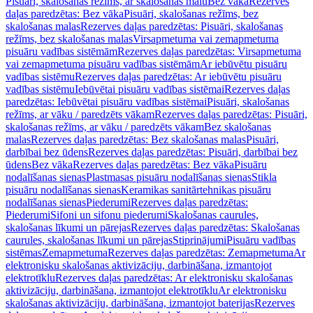
Pisuāri, skalošanas režīms, ar skalošanas malu
Bez vāka
Rezerves
daļas paredzētas: Bez vāka
Pisuāri, skalošanas režīms, bez
skalošanas malas
Rezerves daļas paredzētas: Pisuāri, skalošanas
režīms, bez skalošanas malas
Virsapmetuma vai zemapmetuma
pisuāru vadības sistēmām
Rezerves daļas paredzētas: Virsapmetuma
vai zemapmetuma pisuāru vadības sistēmām
Ar iebūvētu pisuāru
vadības sistēmu
Rezerves daļas paredzētas: Ar iebūvētu pisuāru
vadības sistēmu
Iebūvētai pisuāru vadības sistēmai
Rezerves daļas
paredzētas: Iebūvētai pisuāru vadības sistēmai
Pisuāri, skalošanas
režīms, ar vāku / paredzēts vākam
Rezerves daļas paredzētas: Pisuāri,
skalošanas režīms, ar vāku / paredzēts vākam
Bez skalošanas
malas
Rezerves daļas paredzētas: Bez skalošanas malas
Pisuāri,
darbībai bez ūdens
Rezerves daļas paredzētas: Pisuāri, darbībai bez
ūdens
Bez vāka
Rezerves daļas paredzētas: Bez vāka
Pisuāru
nodalīšanas sienas
Plastmasas pisuāru nodalīšanas sienas
Stikla
pisuāru nodalīšanas sienas
Keramikas sanitārtehnikas pisuāru
nodalīšanas sienas
Piederumi
Rezerves daļas paredzētas:
Piederumi
Sifoni un sifonu piederumi
Skalošanas caurules,
skalošanas līkumi un pārejas
Rezerves daļas paredzētas: Skalošanas
caurules, skalošanas līkumi un pārejas
Stiprinājumi
Pisuāru vadības
sistēmas
Zemapmetuma
Rezerves daļas paredzētas: Zemapmetuma
Ar
elektronisku skalošanas aktivizāciju, darbināšana, izmantojot
elektrotīklu
Rezerves daļas paredzētas: Ar elektronisku skalošanas
aktivizāciju, darbināšana, izmantojot elektrotīklu
Ar elektronisku
skalošanas aktivizāciju, darbināšana, izmantojot baterijas
Rezerves