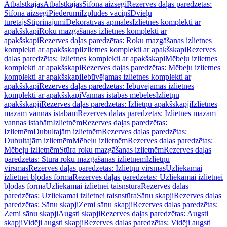
Atbalstkājas
Atbalstkājas
Sifona aizsegi
Rezerves daļas paredzētas:
Sifona aizsegi
Piederumi
Izplūdes vāciņš
Dvieļu
turētājs
Stiprinājumi
Dekoratīvās apmales
Izlietnes komplekti ar
apakšskapi
Roku mazgāšanas izlietnes komplekti ar
apakšskapi
Rezerves daļas paredzētas: Roku mazgāšanas izlietnes
komplekti ar apakšskapi
Izlietnes komplekti ar apakšskapi
Rezerves
daļas paredzētas: Izlietnes komplekti ar apakšskapi
Mēbeļu izlietnes
komplekti ar apakšskapi
Rezerves daļas paredzētas: Mēbeļu izlietnes
komplekti ar apakšskapi
Iebūvējamas izlietnes komplekti ar
apakšskapi
Rezerves daļas paredzētas: Iebūvējamas izlietnes
komplekti ar apakšskapi
Vannas istabas mēbeles
Izlietņu
apakšskapji
Rezerves daļas paredzētas: Izlietņu apakšskapji
Izlietnes
mazām vannas istabām
Rezerves daļas paredzētas: Izlietnes mazām
vannas istabām
Izlietnēm
Rezerves daļas paredzētas:
Izlietnēm
Dubultajām izlietnēm
Rezerves daļas paredzētas:
Dubultajām izlietnēm
Mēbeļu izlietnēm
Rezerves daļas paredzētas:
Mēbeļu izlietnēm
Stūra roku mazgāšanas izlietnēm
Rezerves daļas
paredzētas: Stūra roku mazgāšanas izlietnēm
Izlietņu
virsmas
Rezerves daļas paredzētas: Izlietņu virsmas
Uzliekamai
izlietnei bļodas formā
Rezerves daļas paredzētas: Uzliekamai izlietnei
bļodas formā
Uzliekamai izlietnei taisnstūra
Rezerves daļas
paredzētas: Uzliekamai izlietnei taisnstūra
Sānu skapji
Rezerves daļas
paredzētas: Sānu skapji
Zemi sānu skapji
Rezerves daļas paredzētas:
Zemi sānu skapji
Augsti skapji
Rezerves daļas paredzētas: Augsti
skapji
Vidēji augsti skapji
Rezerves daļas paredzētas: Vidēji augsti