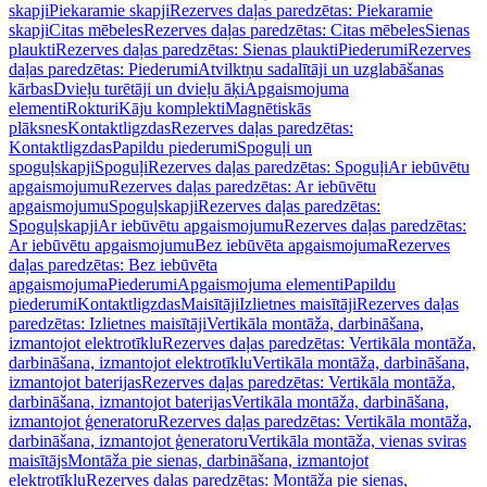
skapji
Piekaramie skapji
Rezerves daļas paredzētas: Piekaramie
skapji
Citas mēbeles
Rezerves daļas paredzētas: Citas mēbeles
Sienas
plaukti
Rezerves daļas paredzētas: Sienas plaukti
Piederumi
Rezerves
daļas paredzētas: Piederumi
Atvilktņu sadalītāji un uzglabāšanas
kārbas
Dvieļu turētāji un dvieļu āķi
Apgaismojuma
elementi
Rokturi
Kāju komplekti
Magnētiskās
plāksnes
Kontaktligzdas
Rezerves daļas paredzētas:
Kontaktligzdas
Papildu piederumi
Spoguļi un
spoguļskapji
Spoguļi
Rezerves daļas paredzētas: Spoguļi
Ar iebūvētu
apgaismojumu
Rezerves daļas paredzētas: Ar iebūvētu
apgaismojumu
Spoguļskapji
Rezerves daļas paredzētas:
Spoguļskapji
Ar iebūvētu apgaismojumu
Rezerves daļas paredzētas:
Ar iebūvētu apgaismojumu
Bez iebūvēta apgaismojuma
Rezerves
daļas paredzētas: Bez iebūvēta
apgaismojuma
Piederumi
Apgaismojuma elementi
Papildu
piederumi
Kontaktligzdas
Maisītāji
Izlietnes maisītāji
Rezerves daļas
paredzētas: Izlietnes maisītāji
Vertikāla montāža, darbināšana,
izmantojot elektrotīklu
Rezerves daļas paredzētas: Vertikāla montāža,
darbināšana, izmantojot elektrotīklu
Vertikāla montāža, darbināšana,
izmantojot baterijas
Rezerves daļas paredzētas: Vertikāla montāža,
darbināšana, izmantojot baterijas
Vertikāla montāža, darbināšana,
izmantojot ģeneratoru
Rezerves daļas paredzētas: Vertikāla montāža,
darbināšana, izmantojot ģeneratoru
Vertikāla montāža, vienas sviras
maisītājs
Montāža pie sienas, darbināšana, izmantojot
elektrotīklu
Rezerves daļas paredzētas: Montāža pie sienas,