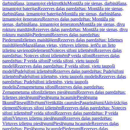
darbināšana, izmantojot elektrotīklu
Montāža pie sienas, darbināšana,
izmantojot baterijas
Rezerves daļas paredzētas: Montāža pie sienas,
darbināšana, izmantojot baterijas
Montāža pie sienas, darbināšana,
izmantojot ģeneratoru
Rezerves daļas paredzētas: Montāža pie
sienas, darbināšana, izmantojot ģeneratoru
Montāža pie sienas, divu
rokturu maisītājs
Rezerves daļas paredzētas: Montāža pie sienas, divu
rokturu maisītājs
Piederumi
Rezerves daļas paredzētas:
Piederumi
Izlietnes maisītājiem
Rezerves daļas paredzētas: Izlietnes
maisītājiem
Mazgāšanas vietas, virtuves izlietņu, ierīču un lieto
izlietņu savienotājelementi
Noteces sifoni izlietnēm
Rezerves daļas
paredzētas: Noteces sifoni izlietnēm
P veida sifoni
Rezerves daļas
paredzētas: P veida sifoni
P veida sifoni, vietu taupoši
modeļi
Rezerves daļas paredzētas: P veida sifoni, vietu taupoši
modeļi
Pudeļsifoni izlietnēm
Rezerves daļas paredzētas: Pudeļsifoni
izlietnēm
Pudeļsifoni izlietnēm, vietu taupošs modelis
Rezerves daļas
paredzētas: Pudeļsifoni izlietnēm, vietu taupošs
modelis
Zemapmetuma sifoni
Rezerves daļas paredzētas:
Zemapmetuma sifoni
Izlietnes pieslēgumi
Rezerves daļas paredzētas:
Izlietnes pieslēgumi
Pieslēguma īscaurule
Pieslēguma
līkumi
Pārsegi
Blīvējumi
Vertikālās caurules
Pagarinājumi
Aktivizācijas
elementi
Noteces sifoni izlietnēm
Rezerves daļas paredzētas: Noteces
sifoni izlietnēm
P veida sifoni
Rezerves daļas paredzētas: P veida
sifoni
Virtuves izlietņu pieslēgumi
Rezerves daļas paredzētas:
Virtuves izlietņu pieslēgumi
Pieslēguma īscaurule
Rezerves daļas
paredzētas: Pieslēguma īscaurule
Piederumi
Rezerves daļas