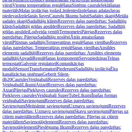
vārsti
Virsmu temperatūras regulēšana
Sistēmu caurule
Ieklāšanas
materiāls
Malas izolācijas joslas
Līmlentes
Izplešanas adatas
Javas
piedevas
Izplešanās šuves
Cauruļu līkumu balsti
Sadales skapji
Metāla
sadales skapji
Sadalītāju klāsts
Rezerves daļas paredzētas: Sadalītāju
klāsts
Sadalītāji grīdas apsildei
Rezerves daļas paredzētas: Sadalītāji
grīdas apsildei
Lodveida ventiļi
Termometrs
Pārejas
Rezerves daļas
paredzētas: Pārejas
Sadalītāju noslēgi
Ātrās atgaisošanas
vārsti
Plūsmas sadalītājs
Temperatūras regulēšanas vienības
Rezerves
daļas paredzētas: Temperatūras regulēšanas vienības
Apsildes
elementu sadalītāji
Rezerves daļas paredzētas: Apsildes elementu
sadalītāji
Apvadi
Regulēšanas komponenti
Servopiedziņas
Telpas
termostati
Galvenie regulatori
Komunikācijas
moduļi
Sensori
Transformatori
Piederumi
Sadalītāju izolācija
Ēku
kanalizācijas sistēmas
Geberit Silent-
db20
Caurules
Veidgabali
Rezerves daļas paredzētas:
Veidgabali
Līkumi
Atzari
Rezerves daļas paredzētas:
Atzari
Pārejas
Piekļuves caurules
Rezerves daļas paredzētas:
Piekļuves caurules
Veidgabali SuperTube
Līkumi
Īpašas formas
veidgabali
Savienojumi
Rezerves daļas paredzētas:
Savienojumi
Metināmie savienojumi
Uzmavu savienojumi
Rezerves
daļas paredzētas: Uzmavu savienojumi
Skavu savienojumi
Pārejas uz
citiem materiāliem
Rezerves daļas paredzētas: Pārejas uz citiem
materiāliem
Savienotājelementi
Rezerves daļas paredzētas:
Savienotājelementi
Pieslēguma līkumi
Rezerves daļas paredzētas: