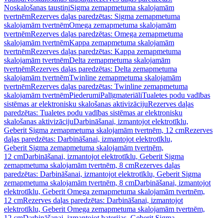
Noskalošanas taustiņi
Sigma zemapmetuma skalojamām
tvertnēm
Rezerves daļas paredzētas: Sigma zemapmetuma
skalojamām tvertnēm
Omega zemapmetuma skalojamām
tvertnēm
Rezerves daļas paredzētas: Omega zemapmetuma
skalojamām tvertnēm
Kappa zemapmetuma skalojamām
tvertnēm
Rezerves daļas paredzētas: Kappa zemapmetuma
skalojamām tvertnēm
Delta zemapmetuma skalojamām
tvertnēm
Rezerves daļas paredzētas: Delta zemapmetuma
skalojamām tvertnēm
Twinline zemapmetuma skalojamām
tvertnēm
Rezerves daļas paredzētas: Twinline zemapmetuma
skalojamām tvertnēm
Piederumi
Palīgmateriāli
Tualetes podu vadības
sistēmas ar elektronisku skalošanas aktivizāciju
Rezerves daļas
paredzētas: Tualetes podu vadības sistēmas ar elektronisku
skalošanas aktivizāciju
Darbināšanai, izmantojot elektrotīklu,
Geberit Sigma zemapmetuma skalojamām tvertnēm, 12 cm
Rezerves
daļas paredzētas: Darbināšanai, izmantojot elektrotīklu,
Geberit Sigma zemapmetuma skalojamām tvertnēm,
12 cm
Darbināšanai, izmantojot elektrotīklu, Geberit Sigma
zemapmetuma skalojamām tvertnēm, 8 cm
Rezerves daļas
paredzētas: Darbināšanai, izmantojot elektrotīklu, Geberit Sigma
zemapmetuma skalojamām tvertnēm, 8 cm
Darbināšanai, izmantojot
elektrotīklu, Geberit Omega zemapmetuma skalojamām tvertnēm,
12 cm
Rezerves daļas paredzētas: Darbināšanai, izmantojot
elektrotīklu, Geberit Omega zemapmetuma skalojamām tvertnēm,
12 cm
Darbināšanai, izmantojot baterijas, Geberit Sigma