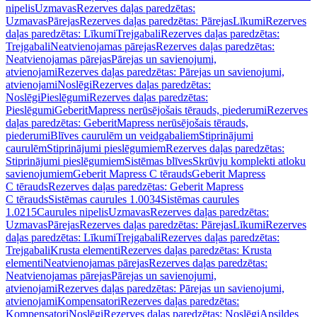
nipelis
Uzmavas
Rezerves daļas paredzētas:
Uzmavas
Pārejas
Rezerves daļas paredzētas: Pārejas
Līkumi
Rezerves
daļas paredzētas: Līkumi
Trejgabali
Rezerves daļas paredzētas:
Trejgabali
Neatvienojamas pārejas
Rezerves daļas paredzētas:
Neatvienojamas pārejas
Pārejas un savienojumi,
atvienojami
Rezerves daļas paredzētas: Pārejas un savienojumi,
atvienojami
Noslēgi
Rezerves daļas paredzētas:
Noslēgi
Pieslēgumi
Rezerves daļas paredzētas:
Pieslēgumi
GeberitMapress nerūsējošais tērauds, piederumi
Rezerves
daļas paredzētas: GeberitMapress nerūsējošais tērauds,
piederumi
Blīves caurulēm un veidgabaliem
Stiprinājumi
caurulēm
Stiprinājumi pieslēgumiem
Rezerves daļas paredzētas:
Stiprinājumi pieslēgumiem
Sistēmas blīves
Skrūvju komplekti atloku
savienojumiem
Geberit Mapress C tērauds
Geberit Mapress
C tērauds
Rezerves daļas paredzētas: Geberit Mapress
C tērauds
Sistēmas caurules 1.0034
Sistēmas caurules
1.0215
Caurules nipelis
Uzmavas
Rezerves daļas paredzētas:
Uzmavas
Pārejas
Rezerves daļas paredzētas: Pārejas
Līkumi
Rezerves
daļas paredzētas: Līkumi
Trejgabali
Rezerves daļas paredzētas:
Trejgabali
Krusta elementi
Rezerves daļas paredzētas: Krusta
elementi
Neatvienojamas pārejas
Rezerves daļas paredzētas:
Neatvienojamas pārejas
Pārejas un savienojumi,
atvienojami
Rezerves daļas paredzētas: Pārejas un savienojumi,
atvienojami
Kompensatori
Rezerves daļas paredzētas:
Kompensatori
Noslēgi
Rezerves daļas paredzētas: Noslēgi
Apsildes