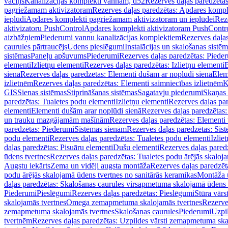
vāciņš
Kanalizācijas komplekti vannām, d52
Rezerves daļas paredzēta
pagriežamam aktivizatoram
Rezerves daļas paredzētas: Apdares komp
ieplūdi
Apdares komplekti pagriežamam aktivizatoram un ieplūdei
Rez
aktivizatoru PushControl
Apdares komplekti aktivizatoram PushContr
aizbāžņiem
Piederumi vannu kanalizācijas komplektiem
Rezerves daļa
caurules pārtraucējs
Ūdens pieslēgumi
Instalācijas un skalošanas sistē
sistēmas
Paneļu apšuvums
Piederumi
Rezerves daļas paredzētas: Piede
elementi
Izlietņu elementi
Rezerves daļas paredzētas: Izlietņu elementi
B
sienā
Rezerves daļas paredzētas: Elementi dušām ar noplūdi sienā
Elem
izlietnēm
Rezerves daļas paredzētas: Elementi saimniecības izlietnēm
K
GIS
Sienas sistēmas
Stiprināšanas sistēmas
Sagatavju piederumi
Skaņas 
paredzētas: Tualetes podu elementi
Izlietņu elementi
Rezerves daļas par
elementi
Elementi dušām arar noplūdi sienā
Rezerves daļas paredzētas:
un trauku mazgājamām mašīnām
Rezerves daļas paredzētas: Element
paredzētas: Piederumi
Sistēmas sienām
Rezerves daļas paredzētas: Sis
podu elementi
Rezerves daļas paredzētas: Tualetes podu elementi
Izlie
daļas paredzētas: Pisuāru elementi
Dušu elementi
Rezerves daļas pared
ūdens tvertnes
Rezerves daļas paredzētas: Tualetes podu ārējās skaloj
Augstu iekārts
Zema un vidēji augsta montāža
Rezerves daļas paredzēt
podu ārējās skalojamā ūdens tvertnes no sanitārās keramikas
Montāža u
daļas paredzētas: Skalošanas caurules virsapmetuma skalojamā ūdens
Piederumi
Pieslēgumi
Rezerves daļas paredzētas: Pieslēgumi
Stūra vārst
skalojamās tvertnes
Omega zemapmetuma skalojamās tvertnes
Rezerve
zemapmetuma skalojamās tvertnes
Skalošanas caurules
Piederumi
Uzpil
tvertnēm
Rezerves daļas paredzētas: Uzpildes vārsti zemapmetuma sk