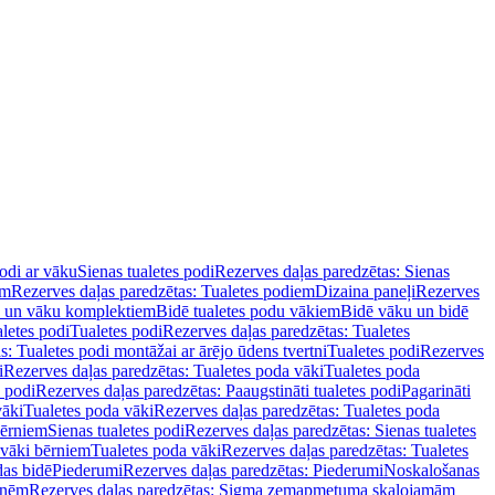
podi ar vāku
Sienas tualetes podi
Rezerves daļas paredzētas: Sienas
em
Rezerves daļas paredzētas: Tualetes podiem
Dizaina paneļi
Rezerves
u un vāku komplektiem
Bidē tualetes podu vākiem
Bidē vāku un bidē
aletes podi
Tualetes podi
Rezerves daļas paredzētas: Tualetes
s: Tualetes podi montāžai ar ārējo ūdens tvertni
Tualetes podi
Rezerves
i
Rezerves daļas paredzētas: Tualetes poda vāki
Tualetes poda
s podi
Rezerves daļas paredzētas: Paaugstināti tualetes podi
Pagarināti
vāki
Tualetes poda vāki
Rezerves daļas paredzētas: Tualetes poda
bērniem
Sienas tualetes podi
Rezerves daļas paredzētas: Sienas tualetes
 vāki bērniem
Tualetes poda vāki
Rezerves daļas paredzētas: Tualetes
das bidē
Piederumi
Rezerves daļas paredzētas: Piederumi
Noskalošanas
tnēm
Rezerves daļas paredzētas: Sigma zemapmetuma skalojamām