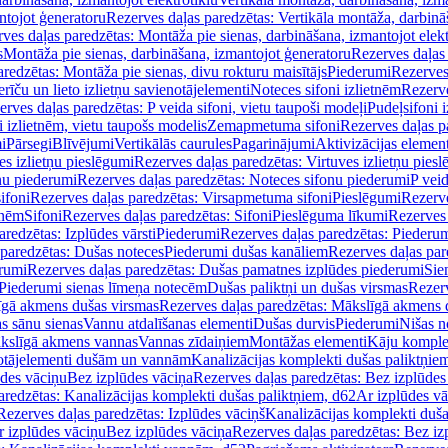
ntojot ģeneratoru
Rezerves daļas paredzētas: Vertikāla montāža, darbinā
ves daļas paredzētas: Montāža pie sienas, darbināšana, izmantojot elekt
s
Montāža pie sienas, darbināšana, izmantojot ģeneratoru
Rezerves daļas 
redzētas: Montāža pie sienas, divu rokturu maisītājs
Piederumi
Rezerves
erīču un lieto izlietņu savienotājelementi
Noteces sifoni izlietnēm
Rezerve
rves daļas paredzētas: P veida sifoni, vietu taupoši modeļi
Pudeļsifoni 
 izlietnēm, vietu taupošs modelis
Zemapmetuma sifoni
Rezerves daļas 
i
Pārsegi
Blīvējumi
Vertikālās caurules
Pagarinājumi
Aktivizācijas element
es izlietņu pieslēgumi
Rezerves daļas paredzētas: Virtuves izlietņu pies
nu piederumi
Rezerves daļas paredzētas: Noteces sifonu piederumi
P veid
ifoni
Rezerves daļas paredzētas: Virsapmetuma sifoni
Pieslēgumi
Rezerve
tnēm
Sifoni
Rezerves daļas paredzētas: Sifoni
Pieslēguma līkumi
Rezerves 
redzētas: Izplūdes vārsti
Piederumi
Rezerves daļas paredzētas: Piederu
 paredzētas: Dušas noteces
Piederumi dušas kanāliem
Rezerves daļas par
rumi
Rezerves daļas paredzētas: Dušas pamatnes izplūdes piederumi
Sie
 Piederumi sienas līmeņa notecēm
Dušas paliktņi un dušas virsmas
Rezerv
gā akmens dušas virsmas
Rezerves daļas paredzētas: Mākslīgā akmens 
s sānu sienas
Vannu atdalīšanas elementi
Dušas durvis
Piederumi
Nišas n
kslīgā akmens vannas
Vannas zīdaiņiem
Montāžas elementi
Kāju komplek
otājelementi dušām un vannām
Kanalizācijas komplekti dušas paliktņie
ūdes vāciņu
Bez izplūdes vāciņa
Rezerves daļas paredzētas: Bez izplūdes
aredzētas: Kanalizācijas komplekti dušas paliktņiem, d62
Ar izplūdes v
Rezerves daļas paredzētas: Izplūdes vāciņš
Kanalizācijas komplekti duša
r izplūdes vāciņu
Bez izplūdes vāciņa
Rezerves daļas paredzētas: Bez iz