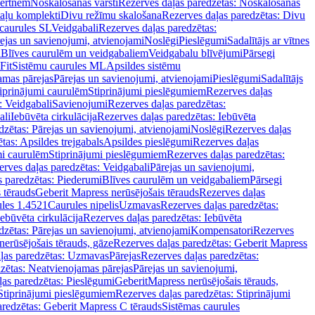
vertnēm
Noskalošanas vārsti
Rezerves daļas paredzētas: Noskalošanas
taļu komplekti
Divu režīmu skalošana
Rezerves daļas paredzētas: Divu
caurules SL
Veidgabali
Rezerves daļas paredzētas:
ejas un savienojumi, atvienojami
Noslēgi
Pieslēgumi
Sadalītājs ar vītnes
i
Blīves caurulēm un veidgabaliem
Veidgabalu blīvējumi
Pārsegi
Fit
Sistēmu caurules ML
Apsildes sistēmu
amas pārejas
Pārejas un savienojumi, atvienojami
Pieslēgumi
Sadalītājs
iprinājumi caurulēm
Stiprinājumi pieslēgumiem
Rezerves daļas
: Veidgabali
Savienojumi
Rezerves daļas paredzētas:
ali
Iebūvēta cirkulācija
Rezerves daļas paredzētas: Iebūvēta
dzētas: Pārejas un savienojumi, atvienojami
Noslēgi
Rezerves daļas
tas: Apsildes trejgabals
Apsildes pieslēgumi
Rezerves daļas
mi caurulēm
Stiprinājumi pieslēgumiem
Rezerves daļas paredzētas:
rves daļas paredzētas: Veidgabali
Pārejas un savienojumi,
s paredzētas: Piederumi
Blīves caurulēm un veidgabaliem
Pārsegi
 tērauds
Geberit Mapress nerūsējošais tērauds
Rezerves daļas
ules 1.4521
Caurules nipelis
Uzmavas
Rezerves daļas paredzētas:
Iebūvēta cirkulācija
Rezerves daļas paredzētas: Iebūvēta
dzētas: Pārejas un savienojumi, atvienojami
Kompensatori
Rezerves
nerūsējošais tērauds, gāze
Rezerves daļas paredzētas: Geberit Mapress
ļas paredzētas: Uzmavas
Pārejas
Rezerves daļas paredzētas:
zētas: Neatvienojamas pārejas
Pārejas un savienojumi,
ļas paredzētas: Pieslēgumi
GeberitMapress nerūsējošais tērauds,
Stiprinājumi pieslēgumiem
Rezerves daļas paredzētas: Stiprinājumi
aredzētas: Geberit Mapress C tērauds
Sistēmas caurules