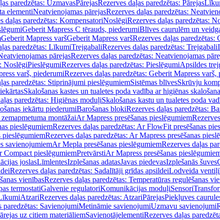
ļas paredzētas: Uzmavas
Pārejas
Rezerves daļas paredzētas: Pārejas
Līku
ta elementi
Neatvienojamas pārejas
Rezerves daļas paredzētas: Neatvien
s daļas paredzētas: Kompensatori
Noslēgi
Rezerves daļas paredzētas: No
slēgumi
Geberit Mapress C tērauds, piederumi
Blīves caurulēm un veidg
m
Geberit Mapress varš
Geberit Mapress varš
Rezerves daļas paredzētas: 
ļas paredzētas: Līkumi
Trejgabali
Rezerves daļas paredzētas: Trejgabali
Neatvienojamas pārejas
Rezerves daļas paredzētas: Neatvienojamas pāre
: Noslēgi
Pieslēgumi
Rezerves daļas paredzētas: Pieslēgumi
Apsildes trej
ress varš, piederumi
Rezerves daļas paredzētas: Geberit Mapress varš,
ļas paredzētas: Stiprinājumi pieslēgumiem
Sistēmas blīves
Skrūvju komp
iekārtas
Skalošanas kastes un tualetes poda vadība ar higiēnas skalošana
aļas paredzētas: Higiēnas moduļi
Skalošanas kastu un tualetes poda vad
lošanas iekārtu piederumi
Barošanas bloki
Rezerves daļas paredzētas: Ba
iļi zemapmetuma montāžai
Ar Mapress presēšanas pieslēgumiem
Rezerves
nas pieslēgumiem
Rezerves daļas paredzētas: Ar FlowFit presēšanas pi
s pieslēgumiem
Rezerves daļas paredzētas: Ar Mapress presēšanas pies
es savienojumiem
Ar Mepla presēšanas pieslēgumiem
Rezerves daļas pa
Ar Compact pieslēgumiem
Pretvārsti
Ar Mapress presēšanas pieslēgumie
ācijas joslas
Līmlentes
Izplešanas adatas
Javas piedevas
Izplešanās šuves
ldei
Rezerves daļas paredzētas: Sadalītāji grīdas apsildei
Lodveida ventiļi
šanas vienības
Rezerves daļas paredzētas: Temperatūras regulēšanas vie
pas termostati
Galvenie regulatori
Komunikācijas moduļi
Sensori
Transfor
Līkumi
Atzari
Rezerves daļas paredzētas: Atzari
Pārejas
Piekļuves caurule
s paredzētas: Savienojumi
Metināmie savienojumi
Uzmavu savienojumi
R
ārejas uz citiem materiāliem
Savienotājelementi
Rezerves daļas paredzēt