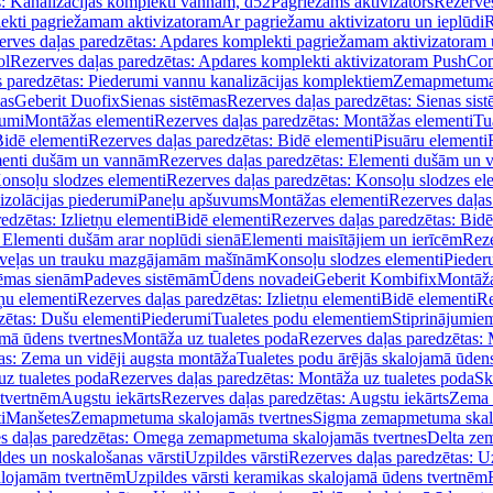
s: Kanalizācijas komplekti vannām, d52
Pagriežams aktivizators
Rezerves
lekti pagriežamam aktivizatoram
Ar pagriežamu aktivizatoru un ieplūdi
R
erves daļas paredzētas: Apdares komplekti pagriežamam aktivizatoram 
ol
Rezerves daļas paredzētas: Apdares komplekti aktivizatoram PushCon
s paredzētas: Piederumi vannu kanalizācijas komplektiem
Zemapmetuma c
mas
Geberit Duofix
Sienas sistēmas
Rezerves daļas paredzētas: Sienas sis
rumi
Montāžas elementi
Rezerves daļas paredzētas: Montāžas elementi
Tu
idē elementi
Rezerves daļas paredzētas: Bidē elementi
Pisuāru elementi
enti dušām un vannām
Rezerves daļas paredzētas: Elementi dušām un
onsoļu slodzes elementi
Rezerves daļas paredzētas: Konsoļu slodzes el
izolācijas piederumi
Paneļu apšuvums
Montāžas elementi
Rezerves daļas
edzētas: Izlietņu elementi
Bidē elementi
Rezerves daļas paredzētas: Bidē
 Elementi dušām arar noplūdi sienā
Elementi maisītājiem un ierīcēm
Reze
i veļas un trauku mazgājamām mašīnām
Konsoļu slodzes elementi
Pieder
tēmas sienām
Padeves sistēmām
Ūdens novadei
Geberit Kombifix
Montāža
tņu elementi
Rezerves daļas paredzētas: Izlietņu elementi
Bidē elementi
Re
zētas: Dušu elementi
Piederumi
Tualetes podu elementiem
Stiprinājumie
amā ūdens tvertnes
Montāža uz tualetes poda
Rezerves daļas paredzētas: 
as: Zema un vidēji augsta montāža
Tualetes podu ārējās skalojamā ūdens
z tualetes poda
Rezerves daļas paredzētas: Montāža uz tualetes poda
Sk
 tvertnēm
Augstu iekārts
Rezerves daļas paredzētas: Augstu iekārts
Zema 
i
Manšetes
Zemapmetuma skalojamās tvertnes
Sigma zemapmetuma skalo
s daļas paredzētas: Omega zemapmetuma skalojamās tvertnes
Delta ze
des un noskalošanas vārsti
Uzpildes vārsti
Rezerves daļas paredzētas: Uz
alojamām tvertnēm
Uzpildes vārsti keramikas skalojamā ūdens tvertnēm