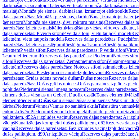
darbināšana, izmantojot baterijas
Vertikāla montāža, darbināšana, izma
maisītājs
Montāža pie sienas, darbināšana, izmantojot elektrotīklu
Rezer
daļas paredzētas: Montāža pie sienas, darbināšana, izmantojot baterija
ģeneratoru
Montāža pie sienas, divu rokturu maisītājs
Rezerves daļas pa
paredzētas: Izlietnes maisītājiem
Mazgāšanas vietas, virtuves izlietņu, i
daļas paredzētas: P veida sifoni
P veida sifoni, vietu taupoši modeļi
Reze
izlietnēm, vietu taupošs modelis
Rezerves daļas paredzētas: Pudeļsifoni
paredzētas: Izlietnes pieslēgumi
Pieslēguma īscaurule
Pieslēguma līkum
izlietnēm
P veida sifoni
Rezerves daļas paredzētas: P veida sifoni
Virtuv
īscaurule
Piederumi
Rezerves daļas paredzētas: Piederumi
Noteces sifo
sifoni
Rezerves daļas paredzētas: Zemapmetuma sifoni
Virsapmetuma s
izlietnēm
Rezerves daļas paredzētas: Noteces sifoni saimniecības izlie
daļas paredzētas: Pieslēguma īscaurule
Izplūdes vārsti
Rezerves daļas pa
paredzētas: Grīdas ūdens novade dušām
Dušas noteces
Rezerves daļas
daļas paredzētas: Dušas grīdas noteces
Dušas pamatnes izplūdes piede
noplūdes
Piederumi sienas līmeņa notecēm
Rezerves daļas paredzētas:
akmens dušas virsmas un Geberit Duofix uzstādīšanas elementi
Mākslī
elementi
Piederumi
Dušas sānu sienas
Dušas sānu sienas
“Walk-in” duša
kārbas
Piederumi
Vannas
Vannas no sanitārā akrila
Taisnstūra vannas
Mā
enkurskrūvēm
Piederumi
Remonta komplekti
Papildu piederumi
Savien
paliktņiem, d52
Ar izplūdes vāciņu
Rezerves daļas paredzētas: Ar izpl
vāciņš
Kanalizācijas komplekti dušas paliktņiem, d62
Rezerves daļas p
vāciņa
Rezerves daļas paredzētas: Bez izplūdes vāciņa
Izplūdes vāciņš
dušas paliktņiem, d90
Ar izplūdes vāciņu
Rezerves daļas paredzētas: A