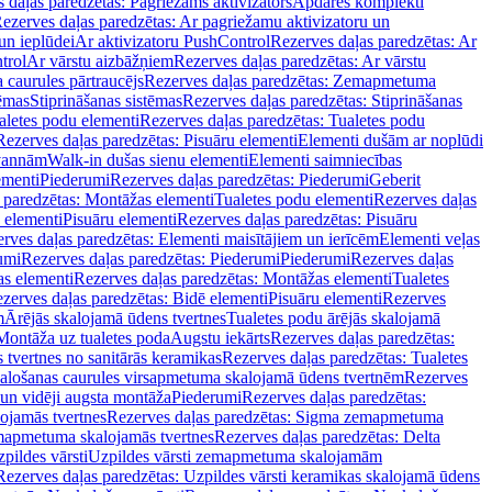
 daļas paredzētas: Pagriežams aktivizators
Apdares komplekti
ezerves daļas paredzētas: Ar pagriežamu aktivizatoru un
un ieplūdei
Ar aktivizatoru PushControl
Rezerves daļas paredzētas: Ar
trol
Ar vārstu aizbāžņiem
Rezerves daļas paredzētas: Ar vārstu
aurules pārtraucējs
Rezerves daļas paredzētas: Zemapmetuma
tēmas
Stiprināšanas sistēmas
Rezerves daļas paredzētas: Stiprināšanas
aletes podu elementi
Rezerves daļas paredzētas: Tualetes podu
Rezerves daļas paredzētas: Pisuāru elementi
Elementi dušām ar noplūdi
 vannām
Walk-in dušas sienu elementi
Elementi saimniecības
ementi
Piederumi
Rezerves daļas paredzētas: Piederumi
Geberit
 paredzētas: Montāžas elementi
Tualetes podu elementi
Rezerves daļas
 elementi
Pisuāru elementi
Rezerves daļas paredzētas: Pisuāru
rves daļas paredzētas: Elementi maisītājiem un ierīcēm
Elementi veļas
umi
Rezerves daļas paredzētas: Piederumi
Piederumi
Rezerves daļas
s elementi
Rezerves daļas paredzētas: Montāžas elementi
Tualetes
zerves daļas paredzētas: Bidē elementi
Pisuāru elementi
Rezerves
m
Ārējās skalojamā ūdens tvertnes
Tualetes podu ārējās skalojamā
Montāža uz tualetes poda
Augstu iekārts
Rezerves daļas paredzētas:
 tvertnes no sanitārās keramikas
Rezerves daļas paredzētas: Tualetes
alošanas caurules virsapmetuma skalojamā ūdens tvertnēm
Rezerves
un vidēji augsta montāža
Piederumi
Rezerves daļas paredzētas:
jamās tvertnes
Rezerves daļas paredzētas: Sigma zemapmetuma
mapmetuma skalojamās tvertnes
Rezerves daļas paredzētas: Delta
pildes vārsti
Uzpildes vārsti zemapmetuma skalojamām
Rezerves daļas paredzētas: Uzpildes vārsti keramikas skalojamā ūdens