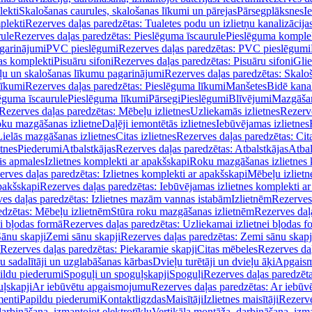
lekti
Skalošanas caurules, skalošanas līkumi un pārejas
Pārsegplāksnes
I
plekti
Rezerves daļas paredzētas: Tualetes podu un izlietņu kanalizācija
rule
Rezerves daļas paredzētas: Pieslēguma īscaurule
Pieslēguma komple
agarinājumi
PVC pieslēgumi
Rezerves daļas paredzētas: PVC pieslēgumi
jas komplekti
Pisuāru sifoni
Rezerves daļas paredzētas: Pisuāru sifoni
Glie
ļu un skalošanas līkumu pagarinājumi
Rezerves daļas paredzētas: Skalo
līkumi
Rezerves daļas paredzētas: Pieslēguma līkumi
Manšetes
Bidē kanal
ēguma īscaurule
Pieslēguma līkumi
Pārsegi
Pieslēgumi
Blīvējumi
Mazgāšan
Rezerves daļas paredzētas: Mēbeļu izlietnes
Uzliekamās izlietnes
Rezerve
oku mazgāšanas izlietne
Daļēji iemontētās izlietnes
Iebūvējamas izlietnes
Lielās mazgāšanas izlietnes
Citas izlietnes
Rezerves daļas paredzētas: Cita
etnes
Piederumi
Atbalstkājas
Rezerves daļas paredzētas: Atbalstkājas
Atbal
ās apmales
Izlietnes komplekti ar apakšskapi
Roku mazgāšanas izlietnes 
erves daļas paredzētas: Izlietnes komplekti ar apakšskapi
Mēbeļu izlietn
pakšskapi
Rezerves daļas paredzētas: Iebūvējamas izlietnes komplekti a
es daļas paredzētas: Izlietnes mazām vannas istabām
Izlietnēm
Rezerves 
edzētas: Mēbeļu izlietnēm
Stūra roku mazgāšanas izlietnēm
Rezerves daļ
ei bļodas formā
Rezerves daļas paredzētas: Uzliekamai izlietnei bļodas f
Sānu skapji
Zemi sānu skapji
Rezerves daļas paredzētas: Zemi sānu skapj
Rezerves daļas paredzētas: Piekaramie skapji
Citas mēbeles
Rezerves daļ
u sadalītāji un uzglabāšanas kārbas
Dvieļu turētāji un dvieļu āķi
Apgaism
ildu piederumi
Spoguļi un spoguļskapji
Spoguļi
Rezerves daļas paredzēta
uļskapji
Ar iebūvētu apgaismojumu
Rezerves daļas paredzētas: Ar iebū
enti
Papildu piederumi
Kontaktligzdas
Maisītāji
Izlietnes maisītāji
Rezerve
arbināšana, izmantojot elektrotīklu
Vertikāla montāža, darbināšana, izma