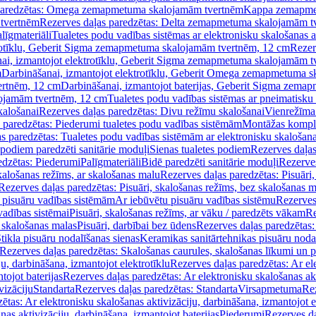
paredzētas: Omega zemapmetuma skalojamām tvertnēm
Kappa zemapme
tvertnēm
Rezerves daļas paredzētas: Delta zemapmetuma skalojamām t
līgmateriāli
Tualetes podu vadības sistēmas ar elektronisku skalošanas a
trotīklu, Geberit Sigma zemapmetuma skalojamām tvertnēm, 12 cm
Rezer
ai, izmantojot elektrotīklu, Geberit Sigma zemapmetuma skalojamām t
m
Darbināšanai, izmantojot elektrotīklu, Geberit Omega zemapmetuma 
ertnēm, 12 cm
Darbināšanai, izmantojot baterijas, Geberit Sigma zem
lojamām tvertnēm, 12 cm
Tualetes podu vadības sistēmas ar pneimatisku 
kalošanai
Rezerves daļas paredzētas: Divu režīmu skalošanai
Vienrežīma
 paredzētas: Piederumi tualetes podu vadības sistēmām
Montāžas kompl
s paredzētas: Tualetes podu vadības sistēmām ar elektronisku skalošana
 podiem paredzēti sanitārie moduļi
Sienas tualetes podiem
Rezerves daļas
edzētas: Piederumi
Palīgmateriāli
Bidē paredzēti sanitārie moduļi
Rezerves
skalošanas režīms, ar skalošanas malu
Rezerves daļas paredzētas: Pisuāri
Rezerves daļas paredzētas: Pisuāri, skalošanas režīms, bez skalošanas m
pisuāru vadības sistēmām
Ar iebūvētu pisuāru vadības sistēmu
Rezerves
vadības sistēmai
Pisuāri, skalošanas režīms, ar vāku / paredzēts vākam
Re
 skalošanas malas
Pisuāri, darbībai bez ūdens
Rezerves daļas paredzētas:
tikla pisuāru nodalīšanas sienas
Keramikas sanitārtehnikas pisuāru noda
Rezerves daļas paredzētas: Skalošanas caurules, skalošanas līkumi un p
u, darbināšana, izmantojot elektrotīklu
Rezerves daļas paredzētas: Ar el
tojot baterijas
Rezerves daļas paredzētas: Ar elektronisku skalošanas akt
vizāciju
Standarta
Rezerves daļas paredzētas: Standarta
Virsapmetuma
Re
ētas: Ar elektronisku skalošanas aktivizāciju, darbināšana, izmantojot e
as aktivizāciju, darbināšana, izmantojot baterijas
Piederumi
Rezerves da