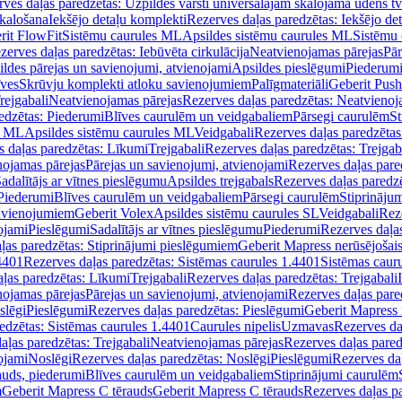
ves daļas paredzētas: Uzpildes vārsti universālajām skalojamā ūdens t
skalošana
Iekšējo detaļu komplekti
Rezerves daļas paredzētas: Iekšējo de
rit FlowFit
Sistēmu caurules ML
Apsildes sistēmu caurules ML
Sistēmu 
zerves daļas paredzētas: Iebūvēta cirkulācija
Neatvienojamas pārejas
Pār
ldes pārejas un savienojumi, atvienojami
Apsildes pieslēgumi
Piederum
īves
Skrūvju komplekti atloku savienojumiem
Palīgmateriāli
Geberit Push
rejgabali
Neatvienojamas pārejas
Rezerves daļas paredzētas: Neatvienoj
edzētas: Piederumi
Blīves caurulēm un veidgabaliem
Pārsegi caurulēm
St
s ML
Apsildes sistēmu caurules ML
Veidgabali
Rezerves daļas paredzētas
 daļas paredzētas: Līkumi
Trejgabali
Rezerves daļas paredzētas: Trejgab
nojamas pārejas
Pārejas un savienojumi, atvienojami
Rezerves daļas pare
adalītājs ar vītnes pieslēgumu
Apsildes trejgabals
Rezerves daļas paredzē
 Piederumi
Blīves caurulēm un veidgabaliem
Pārsegi caurulēm
Stiprināju
savienojumiem
Geberit Volex
Apsildes sistēmu caurules SL
Veidgabali
Reze
ojami
Pieslēgumi
Sadalītājs ar vītnes pieslēgumu
Piederumi
Rezerves daļa
ļas paredzētas: Stiprinājumi pieslēgumiem
Geberit Mapress nerūsējošais
4401
Rezerves daļas paredzētas: Sistēmas caurules 1.4401
Sistēmas caur
ļas paredzētas: Līkumi
Trejgabali
Rezerves daļas paredzētas: Trejgabali
nojamas pārejas
Pārejas un savienojumi, atvienojami
Rezerves daļas pare
slēgi
Pieslēgumi
Rezerves daļas paredzētas: Pieslēgumi
Geberit Mapress 
edzētas: Sistēmas caurules 1.4401
Caurules nipelis
Uzmavas
Rezerves da
aļas paredzētas: Trejgabali
Neatvienojamas pārejas
Rezerves daļas pared
ojami
Noslēgi
Rezerves daļas paredzētas: Noslēgi
Pieslēgumi
Rezerves da
auds, piederumi
Blīves caurulēm un veidgabaliem
Stiprinājumi caurulēm
m
Geberit Mapress C tērauds
Geberit Mapress C tērauds
Rezerves daļas p