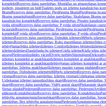
komplekti
Rezerves daļas paredzētas: Montāžas un atjaunošanas komp
podiem, pisuāriem un bidē
Tualetes podu un izlietņu kanalizācijas kom
līkumi
Rezerves daļas paredzētas: Pieslēguma līkumi
Pieslēguma īscau
līkumu pagarinājumi
Rezerves daļas paredzētas: Skalošanas līkumu p
kanalizācijas komplekti
Rezerves daļas paredzētas: Pisuāru kanalizāci
veida sifoni
Rezerves daļas paredzētas: P veida sifoni
Skalošanas cauru
īscaurule
Rezerves daļas paredzētas: Pieslēguma īscaurule
Pieslēguma 
komplekti
P veida sifoni
Rezerves daļas paredzētas: P veida sifoni
Piesl
izlietnes
Rezerves daļas paredzētas: Dubultās izlietnes
Mēbeļu izlietnes
izlietnes
Rezerves daļas paredzētas: Roku mazgāšanas izlietnes
Stūra r
iebūvējamas
Stūra izlietnes
Izlietnes Comfort
Izlietnes bērniem
Izlietnes
izlietnes
Izlietnes
Daudzfunkciju izlietnes
Ģipša izlietne
Klašu telpu izli
aizsegi
Piederumi
Izplūdes vāciņš
Dvieļu turētājs
Stiprinājumi
Dekoratīv
izlietnes komplekti ar apakšskapi
Izlietnes komplekti ar apakšskapi
Rez
izlietnes komplekti ar apakšskapi
Iebūvējamas izlietnes komplekti ar a
paredzētas: Izlietņu apakšskapji
Izlietnes mazām vannas istabām
Rezerv
paredzētas: Dubultajām izlietnēm
Mēbeļu izlietnēm
Rezerves daļas par
virsmas
Rezerves daļas paredzētas: Izlietņu virsmas
Uzliekamai izlietn
Uzliekamai izlietnei taisnstūra
Sānu skapji
Rezerves daļas paredzētas: 
skapji
Rezerves daļas paredzētas: Vidēji augsti skapji
Piekaramie skapji
Sienas plaukti
Piederumi
Rezerves daļas paredzētas: Piederumi
Atvilktņ
plāksnes
Kontaktligzdas
Rezerves daļas paredzētas: Kontaktligzdas
Pap
iebūvētu apgaismojumu
Spoguļskapji
Rezerves daļas paredzētas: Spog
paredzētas: Bez iebūvēta apgaismojuma
Piederumi
Apgaismojuma elem
izmantojot elektrotīklu
Rezerves daļas paredzētas: Vertikāla montāža, d