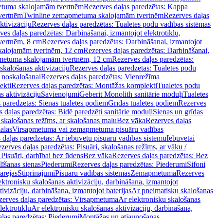
tuma skalojamām tvertnēm
Rezerves daļas paredzētas: Kappa
vertnēm
Twinline zemapmetuma skalojamām tvertnēm
Rezerves daļas
ktivizāciju
Rezerves daļas paredzētas: Tualetes podu vadības sistēmas
ves daļas paredzētas: Darbināšanai, izmantojot elektrotīklu,
vertnēm, 8 cm
Rezerves daļas paredzētas: Darbināšanai, izmantojot
skalojamām tvertnēm, 12 cm
Rezerves daļas paredzētas: Darbināšanai,
apmetuma skalojamām tvertnēm, 12 cm
Rezerves daļas paredzētas:
skalošanas aktivizāciju
Rezerves daļas paredzētas: Tualetes podu
 noskalošanai
Rezerves daļas paredzētas: Vienrežīma
ekti
Rezerves daļas paredzētas: Montāžas komplekti
Tualetes podu
s aktivizāciju
Savienojumi
Geberit Monolith sanitārie moduļi
Tualetes
 paredzētas: Sienas tualetes podiem
Grīdas tualetes podiem
Rezerves
 daļas paredzētas: Bidē paredzēti sanitārie moduļi
Sienas un grīdas
, skalošanas režīms, ar skalošanas malu
Bez vāka
Rezerves daļas
alas
Virsapmetuma vai zemapmetuma pisuāru vadības
 daļas paredzētas: Ar iebūvētu pisuāru vadības sistēmu
Iebūvētai
zerves daļas paredzētas: Pisuāri, skalošanas režīms, ar vāku /
 Pisuāri, darbībai bez ūdens
Bez vāka
Rezerves daļas paredzētas: Bez
līšanas sienas
Piederumi
Rezerves daļas paredzētas: Piederumi
Sifoni
ārejas
Stiprinājumi
Pisuāru vadības sistēmas
Zemapmetuma
Rezerves
ektronisku skalošanas aktivizāciju, darbināšana, izmantojot
ivizāciju, darbināšana, izmantojot baterijas
Ar pneimatisku skalošanas
zerves daļas paredzētas: Virsapmetuma
Ar elektronisku skalošanas
lektrotīklu
Ar elektronisku skalošanas aktivizāciju, darbināšana,
ļas paredzētas: Piederumi
Montāžas un atjaunošanas