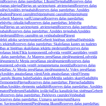
mi
Rezerves daļas paredzētas: Līkumi
Trejgabali
Rezerves daļas
ojamas pārejas
Pārejas un savienojumi, atvienojami
Rezerves daļas
slēgi
Apsildes trejgabals
Rezerves daļas paredzētas: Apsildes
abaliem
Pārsegi caurulēm
Stiprinājumi caurulēm
Stiprinājumi
Geberit Mapress varš
Uzmavas
Rezerves daļas paredzētas:
Iebūvēta cirkulācija
Rezerves daļas paredzētas: Iebūvēta
jas
Pārejas un savienojumi, atvienojami
Rezerves daļas paredzētas:
gabals
Rezerves daļas paredzētas: Apsildes trejgabals
Apsildes
 piederumi
Blīves caurulēm un veidgabaliem
Pārsegi
lekti atloku savienojumiem
Geberit higiēnas sistēma
Higiēniskās
s iekārtu
Rezerves daļas paredzētas: Skalošanas kastes un tualetes
ības ar higiēnas skalošanas iekārtu piederumi
Rezerves daļas
rošanas bloki
Tīkla komponenti
Lodveida ventiļi
Caurplūdes ventiļi
 daļas paredzētas: Ar Mapress presēšanas pieslēgumiem
Lodveida
eslēgumiem
Ar Mepla presēšanas pieslēgumiem
Rezerves daļas
lēgumiem
Lodveida ventiļi zemapmetuma montāžai
Rezerves daļas
redzētas: Ar Mepla presēšanas pieslēgumiem
Ar Volex presēšanas
m
Apsildes atgaisošanas vārsti
Ātrās atgaisošanas vārsti
Virsmu
Cauruļu līkumu balsti
Sadales skapji
Metāla sadales skapji
Sadalītāju
Termometrs
Pārejas
Rezerves daļas paredzētas: Pārejas
Sadalītāju
nības
Apsildes elementu sadalītāji
Rezerves daļas paredzētas: Apsildes
matori
Piederumi
Sadalītāju izolācija
Ēku kanalizācijas sistēmas
Geberit
s
Rezerves daļas paredzētas: Piekļuves caurules
Veidgabali
ezerves daļas paredzētas: Uzmavu savienojumi
Skavu
as: Savienotājelementi
Pieslēguma līkumi
Rezerves daļas paredzētas: