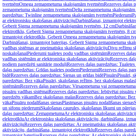
tvertnēm
Omega zemapmetuma skalojamām tvertnēm
Rezerves daļas 
zemapmetuma skalojamām tvertnēm
Delta zemapmetuma skalojamām 
paredzētas: Twinline zemapmetuma skalojamām tvertnēm
Piederumi
Pa
ar elektronisku skalošanas aktivizāciju
Darbināšanai, izmantojot elek
Geberit Sigma zemapmetuma skalojamām tvertnēm, 12 cm
Darbināšan
elektrotīklu, Geberit Sigma zemapmetuma skalojamām tvertnēm, 8 c
izmantojot elektrotīklu, Geberit Omega zemapmetuma skalojamām tv
Darbināšanai, izmantojot baterijas, Geberit Sigma zemapmetuma ska
vadības sistēmas ar pneimatisku skalošanas aktivizāciju
Divu režīmu s
noskalošanai
Piederumi tualetes podu vadības sistēmām
Rezerves daļas
vadības sistēmām ar elektronisku skalošanas aktivizāciju
Rezerves daļa
podiem paredzēti sanitārie moduļi
Rezerves daļas paredzētas: Tualetes
daļas paredzētas: Grīdas tualetes podiem
Piederumi
Rezerves daļas par
bidē
Rezerves daļas paredzētas: Sienas un grīdas bidē
Pisuārs
Pisuāri, 
paredzētas: Bez vāka
Pisuāri, skalošanas režīms, bez skalošanas malas
sistēmām
Rezerves daļas paredzētas: Virsapmetuma vai zemapmetuma 
pisuāru vadības sistēmai
Rezerves daļas paredzētas: Iebūvētai pisuāru 
paredzēts vākam
Bez skalošanas malas
Rezerves daļas paredzētas: Bez
vāka
Pisuāru nodalīšanas sienas
Plastmasas pisuāru nodalīšanas sienas
S
un sifonu piederumi
Skalošanas caurules, skalošanas līkumi un pārejas
daļas paredzētas: Zemapmetuma
Ar elektronisku skalošanas aktivizācij
elektrotīklu
Ar elektronisku skalošanas aktivizāciju, darbināšana, izman
aktivizāciju
Rezerves daļas paredzētas: Ar pneimatisku skalošanas akti
aktivizāciju, darbināšana, izmantojot elektrotīklu
Rezerves daļas paredz
izmantojot baterijas
Rezerves daļas paredzētas: Ar elektronisku skalošan