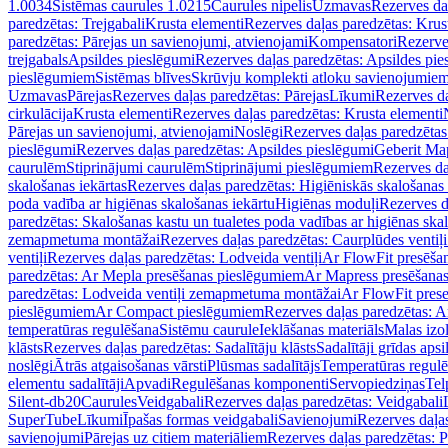
1.0034
Sistēmas caurules 1.0215
Caurules nipelis
Uzmavas
Rezerves da
paredzētas: Trejgabali
Krusta elementi
Rezerves daļas paredzētas: Krus
paredzētas: Pārejas un savienojumi, atvienojami
Kompensatori
Rezerve
trejgabals
Apsildes pieslēgumi
Rezerves daļas paredzētas: Apsildes pie
pieslēgumiem
Sistēmas blīves
Skrūvju komplekti atloku savienojumie
Uzmavas
Pārejas
Rezerves daļas paredzētas: Pārejas
Līkumi
Rezerves da
cirkulācija
Krusta elementi
Rezerves daļas paredzētas: Krusta elementi
Pārejas un savienojumi, atvienojami
Noslēgi
Rezerves daļas paredzētas
pieslēgumi
Rezerves daļas paredzētas: Apsildes pieslēgumi
Geberit Map
caurulēm
Stiprinājumi caurulēm
Stiprinājumi pieslēgumiem
Rezerves da
skalošanas iekārtas
Rezerves daļas paredzētas: Higiēniskās skalošanas 
poda vadība ar higiēnas skalošanas iekārtu
Higiēnas moduļi
Rezerves d
paredzētas: Skalošanas kastu un tualetes poda vadības ar higiēnas ska
zemapmetuma montāžai
Rezerves daļas paredzētas: Caurplūdes vent
ventiļi
Rezerves daļas paredzētas: Lodveida ventiļi
Ar FlowFit presēša
paredzētas: Ar Mepla presēšanas pieslēgumiem
Ar Mapress presēšana
paredzētas: Lodveida ventiļi zemapmetuma montāžai
Ar FlowFit pres
pieslēgumiem
Ar Compact pieslēgumiem
Rezerves daļas paredzētas: 
temperatūras regulēšana
Sistēmu caurule
Ieklāšanas materiāls
Malas izol
klāsts
Rezerves daļas paredzētas: Sadalītāju klāsts
Sadalītāji grīdas apsi
noslēgi
Ātrās atgaisošanas vārsti
Plūsmas sadalītājs
Temperatūras regulē
elementu sadalītāji
Apvadi
Regulēšanas komponenti
Servopiedziņas
Tel
Silent-db20
Caurules
Veidgabali
Rezerves daļas paredzētas: Veidgabali
SuperTube
Līkumi
Īpašas formas veidgabali
Savienojumi
Rezerves daļa
savienojumi
Pārejas uz citiem materiāliem
Rezerves daļas paredzētas: P