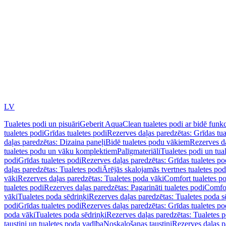
LV
Tualetes podi un pisuāri
Geberit AquaClean tualetes podi ar bidē funkc
tualetes podi
Grīdas tualetes podi
Rezerves daļas paredzētas: Grīdas tua
daļas paredzētas: Dizaina paneļi
Bidē tualetes podu vākiem
Rezerves da
tualetes podu un vāku komplektiem
Palīgmateriāli
Tualetes podi un tua
podi
Grīdas tualetes podi
Rezerves daļas paredzētas: Grīdas tualetes po
daļas paredzētas: Tualetes podi
Ārējās skalojamās tvertnes tualetes po
vāki
Rezerves daļas paredzētas: Tualetes poda vāki
Comfort tualetes p
tualetes podi
Rezerves daļas paredzētas: Pagarināti tualetes podi
Comfor
vāki
Tualetes poda sēdriņķi
Rezerves daļas paredzētas: Tualetes poda s
podi
Grīdas tualetes podi
Rezerves daļas paredzētas: Grīdas tualetes po
poda vāki
Tualetes poda sēdriņķi
Rezerves daļas paredzētas: Tualetes p
taustiņi un tualetes poda vadība
Noskalošanas taustiņi
Rezerves daļas p