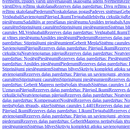
tvertnēm
Uzpildes vārsti universālajām skalojamā ūdens tvertnēm
Rezer
vārsti
Divu režīmu skalošana
Rezerves daļas paredzētas: Divu režīmu 
režīmu skalošana
Piederumi
Noskalošanas pogas
Padeves sistēmas
Gebe
Veidgabali
Savienojumi
Pārejas
Līkumi
Trejgabali
Iebūvēta cirkulācija
Re
pieslēgumu
Sadalītājs ar presēšanas pieslēgumu
Apsildes trejgabals
Apsi
caurulēm
Stiprinājumi caurulēm
Stiprinājumi pieslēgumiem
Sistēmas bl
caurules ML
Veidgabali
Rezerves daļas paredzētas: Veidgabali
Līkumi
T
ar vītnes pieslēgumu
Apsildes pieslēgumi
Piederumi
Rezerves daļas par
paredzētas: Stiprinājumi pieslēgumiem
Geberit Mepla
Sistēmu caurule
Savienojumi
Pārejas
Rezerves daļas paredzētas: Pārejas
Līkumi
Rezerves
cirkulācija
Neatvienojamas pārejas
Rezerves daļas paredzētas: Neatvie
paredzētas: Noslēgi
Pieslēgumi
Rezerves daļas paredzētas: Pieslēgumi
S
paredzētas: Apsildes pieslēgumi
Piederumi
Rezerves daļas paredzētas:
Stiprinājumi pieslēgumiem
Sistēmas blīves
Skrūvju komplekti atloku 
atvienojami
Rezerves daļas paredzētas: Pārejas un savienojumi, atvien
caurulēm
Stiprinājumi caurulēm
Stiprinājumi pieslēgumiem
Rezerves da
paredzētas: Geberit Mapress nerūsējošais tērauds
Sistēmas caurules 1.
Uzmavas
Pārejas
Rezerves daļas paredzētas: Pārejas
Līkumi
Rezerves da
cirkulācija
Neatvienojamas pārejas
Rezerves daļas paredzētas: Neatvie
daļas paredzētas: Kompensatori
Noslēgi
Rezerves daļas paredzētas: No
nerūsējošais tērauds, gāze
Sistēmas caurules 1.4401
Rezerves daļas par
Pārejas
Līkumi
Rezerves daļas paredzētas: Līkumi
Trejgabali
Rezerves d
atvienojami
Rezerves daļas paredzētas: Pārejas un savienojumi, atvien
piederumi
Rezerves daļas paredzētas: GeberitMapress nerūsējošais tēr
pieslēgumiem
Sistēmas blīves
Skrūvju komplekti atloku savienojumie