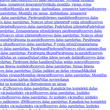
šana, izmantojot ģeneratoru
Vertikāla montāža, vienas sviras
rotīklu
Montāža pie sienas, darbināšana, izmantojot baterijas
Rezerves
paredzētas: Montāža pie sienas, darbināšana, izmantojot
 daļas paredzētas: Piederumi
Izlietnes maisītājiem
Rezerves daļas
s daļas paredzētas: Noteces sifoni izlietnēm
P veida sifoni
Rezerves
izlietnēm
Rezerves daļas paredzētas: Pudeļsifoni izlietnēm
Pudeļsifoni
paredzētas: Zemapmetuma sifoni
Izlietnes pieslēgumi
Rezerves daļas
i
Noteces sifoni izlietnēm
Rezerves daļas paredzētas: Noteces sifoni
lēgumi
Pieslēguma īscaurule
Rezerves daļas paredzētas: Pieslēguma
a sifoni
Rezerves daļas paredzētas: P veida sifoni
Zemapmetuma
s daļas paredzētas: Pieslēgumi
Piederumi
Noteces sifoni saimniecības
daļas paredzētas: Pieslēguma līkumi
Pieslēguma īscaurule
Rezerves
mi
Dušas un vannas
Dušas
Grīdas ūdens novade dušām
Rezerves daļas
edzētas: Piederumi dušas kanāliem
Dušas grīdas noteces
Rezerves
nas līmeņa noplūdes
Rezerves daļas paredzētas: Sienas līmeņa
es daļas paredzētas: Dušas paliktņi un dušas virsmas
Mākslīgā
dušas virsmas
Montāžas elementi
Rezerves daļas paredzētas: Montāžas
ovietošanas kārbas dušām
Nišas novietošanas
ti un komplekti ar šķērsstieņiem un sienas
m, d52
Rezerves daļas paredzētas: Kanalizācijas komplekti dušas
 vāciņa
Izplūdes vāciņš
Rezerves daļas paredzētas: Izplūdes
āciņu
Rezerves daļas paredzētas: Ar izplūdes vāciņu
Bez izplūdes
s paliktņiem, d90
Rezerves daļas paredzētas: Kanalizācijas komplekti
plūdes vāciņa
Izplūdes vāciņš
Rezerves daļas paredzētas: Izplūdes