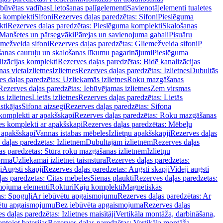
ebūvētas vadības
Lietošanas palīgelementi
Savienotājelementi tualetes
s komplekti
Sifoni
Rezerves daļas paredzētas: Sifoni
Pieslēguma
kti
Rezerves daļas paredzētas: Pieslēguma komplekti
Skalošanas
Manšetes un pārsegvāki
Pārejas un savienojuma gabali
Pisuāru
mežveida sifoni
Rezerves daļas paredzētas: Gliemežveida sifoni
P
šanas cauruļu un skalošanas līkumu pagarinājumi
Pieslēguma
izācijas komplekti
Rezerves daļas paredzētas: Bidē kanalizācijas
as vieta
Izlietnes
Izlietnes
Rezerves daļas paredzētas: Izlietnes
Dubultās
s daļas paredzētas: Uzliekamās izlietnes
Roku mazgāšanas
Rezerves daļas paredzētas: Iebūvējamas izlietnes
Zem virsmas
s izlietnes
Lietās izlietnes
Rezerves daļas paredzētas: Lietās
stkājas
Sifona aizsegi
Rezerves daļas paredzētas: Sifona
komplekti ar apakšskapi
Rezerves daļas paredzētas: Roku mazgāšanas
es komplekti ar apakšskapi
Rezerves daļas paredzētas: Mēbeļu
r apakšskapi
Vannas istabas mēbeles
Izlietņu apakšskapji
Rezerves daļas
daļas paredzētas: Izlietnēm
Dubultajām izlietnēm
Rezerves daļas
as paredzētas: Stūra roku mazgāšanas izlietnēm
Izlietņu
ormā
Uzliekamai izlietnei taisnstūra
Rezerves daļas paredzētas:
i
Augsti skapji
Rezerves daļas paredzētas: Augsti skapji
Vidēji augsti
as paredzētas: Citas mēbeles
Sienas plaukti
Rezerves daļas paredzētas:
ojuma elementi
Rokturi
Kāju komplekti
Magnētiskās
s: Spoguļi
Ar iebūvētu apgaismojumu
Rezerves daļas paredzētas: Ar
vētu apgaismojumu
Bez iebūvēta apgaismojuma
Rezerves daļas
s daļas paredzētas: Izlietnes maisītāji
Vertikāla montāža, darbināšana,
ntojot baterijas
Rezerves daļas paredzētas: Vertikāla montāža,