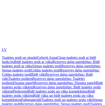
LV
Tualetes podi un pisuāri
Geberit AquaClean tualetes podi ar bidē
funkciju
Bidē tualetes podi ar vāku
Rezerves daļas paredzētas: Bidē
tualetes podi ar vāku
Sienas tualetes podi
Rezerves daļas paredzētas:
Sienas tualetes podi
Grīdas tualetes podi
Rezerves daļas paredzētas:
Grīdas tualetes podi
Bidē vāki
Rezerves daļas paredzētas: Bidē
vāki
Tualetes podiem
Rezerves daļas paredzētas: Tualetes
podiem
Dizaina paneļi
Rezerves daļas paredzētas: Dizaina paneļi
Bidē
tualetes podu vākiem
Rezerves daļas paredzētas: Bidē tualetes podu
vākiem
Piederumi
Bidē tualetes podu un vāku komplektiem
Bidē
tualetes podu vākiem
Bidē vāku un bidē tualetes podu un vāku
komplektiem
Palīgmateriāli
Tualetes podi un tualetes poda vāki
Sienas
tualetes podi
Rezerves daļas paredzētas: Sienas tualetes podi
Tualetes