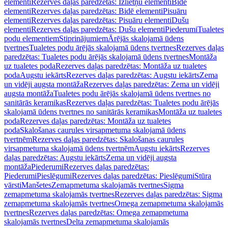
elementi
Rezerves daļas paredzētas: Izlietņu elementi
Bidē
elementi
Rezerves daļas paredzētas: Bidē elementi
Pisuāru
elementi
Rezerves daļas paredzētas: Pisuāru elementi
Dušu
elementi
Rezerves daļas paredzētas: Dušu elementi
Piederumi
Tualetes
podu elementiem
Stiprinājumiem
Ārējās skalojamā ūdens
tvertnes
Tualetes podu ārējās skalojamā ūdens tvertnes
Rezerves daļas
paredzētas: Tualetes podu ārējās skalojamā ūdens tvertnes
Montāža
uz tualetes poda
Rezerves daļas paredzētas: Montāža uz tualetes
poda
Augstu iekārts
Rezerves daļas paredzētas: Augstu iekārts
Zema
un vidēji augsta montāža
Rezerves daļas paredzētas: Zema un vidēji
augsta montāža
Tualetes podu ārējās skalojamā ūdens tvertnes no
sanitārās keramikas
Rezerves daļas paredzētas: Tualetes podu ārējās
skalojamā ūdens tvertnes no sanitārās keramikas
Montāža uz tualetes
poda
Rezerves daļas paredzētas: Montāža uz tualetes
poda
Skalošanas caurules virsapmetuma skalojamā ūdens
tvertnēm
Rezerves daļas paredzētas: Skalošanas caurules
virsapmetuma skalojamā ūdens tvertnēm
Augstu iekārts
Rezerves
daļas paredzētas: Augstu iekārts
Zema un vidēji augsta
montāža
Piederumi
Rezerves daļas paredzētas:
Piederumi
Pieslēgumi
Rezerves daļas paredzētas: Pieslēgumi
Stūra
vārsti
Manšetes
Zemapmetuma skalojamās tvertnes
Sigma
zemapmetuma skalojamās tvertnes
Rezerves daļas paredzētas: Sigma
zemapmetuma skalojamās tvertnes
Omega zemapmetuma skalojamās
tvertnes
Rezerves daļas paredzētas: Omega zemapmetuma
skalojamās tvertnes
Delta zemapmetuma skalojamās