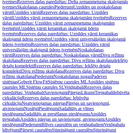
tvertnes
Rezerves daļas paredzētas: Delta zemapmetuma skalojamās
tvertnes
Skalošanas caurules
Piederumi
Uzpildes un noskalošanas
vārsti
Uzpildes vārsti
Rezerves daļas paredzētas: Uzpildes
vārsti
Uzpildes vārsti zemapmetuma skalojamām tvertnēm
Rezerves
daļas paredzētas: Uzpildes vārsti zemapmetuma skalojamām
tvertnēm
Uzpildes vārsti keramikas skalojamā ūdens
tvertnēm
Rezerves daļas paredzētas: Uzpildes vārsti keramikas
skalojamā ūdens tvertnēm
Uzpildes vārsti universālajām skalojamā
ūdens tvertnēm
Rezerves daļas paredzētas: Uzpildes vārsti
universālajām skalojamā ūdens tvertnēm
Noskalošanas
vārsti
Rezerves daļas paredzētas: Noskalošanas vārsti
Divu režīmu
skalošana
Rezerves daļas paredzētas: Divu režīmu skalošana
Iekšējo
detaļu komplekti
Rezerves daļas paredzētas: Iekšējo detaļu
komplekti
Divu režīmu skalošana
Rezerves daļas paredzētas: Divu
režīmu skalošana
Piederumi
Noskalošanas pogas
Padeves
sistēmas
Geberit FlowFit
Sistēmu caurules ML
Apsildes sistēmu
caurules ML
Sistēmu caurules SL
Veidgabali
Rezerves daļas
paredzētas: Veidgabali
Savienojumi
Pārejas
Līkumi
Trejgabali
Iebūvēta
cirkulācija
Rezerves daļas paredzētas: Iebūvēta
cirkulācija
Neatvienojamas pārejas
Pārejas un savienojumi,
atvienojami
Noslēgi
Pieslēgumi
Sadalītājs ar vītnes
pieslēgumu
Sadalītājs ar presēšanas pieslēgumu
Apsildes
trejgabals
Apsildes pārejas un savienojumi, atvienojami
Apsildes
pieslēgumi
Piederumi
Blīves caurulēm un veidgabaliem
Veidgabalu
blīvējumi
Pārsegi caurulēm
Stiprinājumi caurulēm
Stiprinājumi