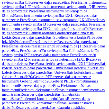
savienojamība [1]
Rezerves daļas paredzētas: Presēšanas instrumentu
savienojamība [1]
Presēšanas instrumentu savienojamība [2]
Rezerves
daļas paredzētas: Presēšanas instrumentu savienojamība
[2]
Presēšanas instrumentu savietojamība [2XL]
Rezerves daļas
paredzētas: Presēšanas instrumentu savietojamība [2XL]
Presēšanas
instrumentu savietojamība [3]
Rezerves daļas paredzētas: Presēšanas
instrumentu savietojamība [3]
Cauruļu apstrādes darbarīki
Rezerves
daļas paredzētas: Cauruļu apstrādes darbarīki
Spiediena testa
korķis
Rezerves daļas paredzētas: Spiediena testa korķis
Pārbaudes
līdzeklis
Piederumi
Presēšanas ierīces
Rezerves daļas paredzētas:
Presēšanas ierīces
Presēšanas ierīču savietojamība [1]
Rezerves daļas
paredzētas: Presēšanas ierīču savietojamība [1]
Presēšanas ierīču
savietojamība [2]
Rezerves daļas paredzētas: Presēšanas ierīču
savietojamība [2]
Presēšanas ierīču savietojamība [2XL]
Rezerves
daļas paredzētas: Presēšanas ierīču savietojamība [2XL]
Universālais
koferis
Rezerves daļas paredzētas: Universālais koferis
Universālais
koferis
Rezerves daļas paredzētas: Universālais koferis
Instrumenti
Geberit Silent-db20/Geberit PE
Rezerves daļas paredzētas:
Instrumenti Geberit Silent-db20/Geberit PE
Elektrometināšanas
instrumenti
Rezerves daļas paredzētas: Elektrometināšanas
instrumenti
Piederumi elektrometināšanas instrumentiem
Simetriskās
metināšanas
Rezerves daļas paredzētas: Simetriskās
metināšanas
Piederumi kontaktmetināšanas
Rezerves daļas
paredzētas: Piederumi kontaktmetināšanas
Cauruļu apstrādes
darbarīki
Rezerves daļas paredzētas: Cauruļu apstrādes