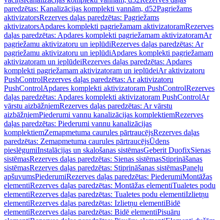
paredzētas: Kanalizācijas komplekti vannām, d52
Pagriežams
aktivizators
Rezerves daļas paredzētas: Pagriežams
aktivizators
Apdares komplekti pagriežamam aktivizatoram
Rezerves
daļas paredzētas: Apdares komplekti pagriežamam aktivizatoram
Ar
pagriežamu aktivizatoru un ieplūdi
Rezerves daļas paredzētas: Ar
pagriežamu aktivizatoru un ieplūdi
Apdares komplekti pagriežamam
aktivizatoram un ieplūdei
Rezerves daļas paredzētas: Apdares
komplekti pagriežamam aktivizatoram un ieplūdei
Ar aktivizatoru
PushControl
Rezerves daļas paredzētas: Ar aktivizatoru
PushControl
Apdares komplekti aktivizatoram PushControl
Rezerves
daļas paredzētas: Apdares komplekti aktivizatoram PushControl
Ar
vārstu aizbāžņiem
Rezerves daļas paredzētas: Ar vārstu
aizbāžņiem
Piederumi vannu kanalizācijas komplektiem
Rezerves
daļas paredzētas: Piederumi vannu kanalizācijas
komplektiem
Zemapmetuma caurules pārtraucējs
Rezerves daļas
paredzētas: Zemapmetuma caurules pārtraucējs
Ūdens
pieslēgumi
Instalācijas un skalošanas sistēmas
Geberit Duofix
Sienas
sistēmas
Rezerves daļas paredzētas: Sienas sistēmas
Stiprināšanas
sistēmas
Rezerves daļas paredzētas: Stiprināšanas sistēmas
Paneļu
apšuvums
Piederumi
Rezerves daļas paredzētas: Piederumi
Montāžas
elementi
Rezerves daļas paredzētas: Montāžas elementi
Tualetes podu
elementi
Rezerves daļas paredzētas: Tualetes podu elementi
Izlietņu
elementi
Rezerves daļas paredzētas: Izlietņu elementi
Bidē
elementi
Rezerves daļas paredzētas: Bidē elementi
Pisuāru