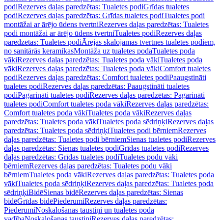
podi
Rezerves daļas paredzētas: Tualetes podi
Grīdas tualetes
podi
Rezerves daļas paredzētas: Grīdas tualetes podi
Tualetes podi
montāžai ar ārējo ūdens tvertni
Rezerves daļas paredzētas: Tualetes
podi montāžai ar ārējo ūdens tvertni
Tualetes podi
Rezerves daļas
paredzētas: Tualetes podi
Ārējās skalojamās tvertnes tualetes podiem,
no sanitārās keramikas
Montāža uz tualetes poda
Tualetes poda
vāki
Rezerves daļas paredzētas: Tualetes poda vāki
Tualetes poda
vāki
Rezerves daļas paredzētas: Tualetes poda vāki
Comfort tualetes
podi
Rezerves daļas paredzētas: Comfort tualetes podi
Paaugstināti
tualetes podi
Rezerves daļas paredzētas: Paaugstināti tualetes
podi
Pagarināti tualetes podi
Rezerves daļas paredzētas: Pagarināti
tualetes podi
Comfort tualetes poda vāki
Rezerves daļas paredzētas:
Comfort tualetes poda vāki
Tualetes poda vāki
Rezerves daļas
paredzētas: Tualetes poda vāki
Tualetes poda sēdriņķi
Rezerves daļas
paredzētas: Tualetes poda sēdriņķi
Tualetes podi bērniem
Rezerves
daļas paredzētas: Tualetes podi bērniem
Sienas tualetes podi
Rezerves
daļas paredzētas: Sienas tualetes podi
Grīdas tualetes podi
Rezerves
daļas paredzētas: Grīdas tualetes podi
Tualetes podu vāki
bērniem
Rezerves daļas paredzētas: Tualetes podu vāki
bērniem
Tualetes poda vāki
Rezerves daļas paredzētas: Tualetes poda
vāki
Tualetes poda sēdriņķi
Rezerves daļas paredzētas: Tualetes poda
sēdriņķi
Bidē
Sienas bidē
Rezerves daļas paredzētas: Sienas
bidē
Grīdas bidē
Piederumi
Rezerves daļas paredzētas:
Piederumi
Noskalošanas taustiņi un tualetes poda
vadība
Noskalošanas taustiņi
Rezerves daļas paredzētas: