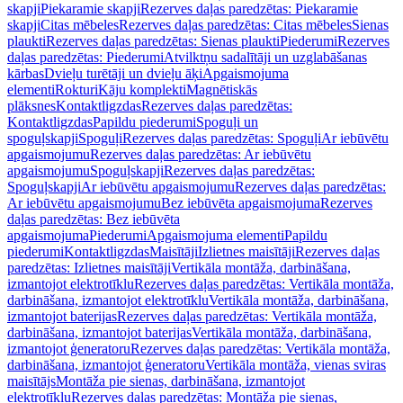
skapji
Piekaramie skapji
Rezerves daļas paredzētas: Piekaramie
skapji
Citas mēbeles
Rezerves daļas paredzētas: Citas mēbeles
Sienas
plaukti
Rezerves daļas paredzētas: Sienas plaukti
Piederumi
Rezerves
daļas paredzētas: Piederumi
Atvilktņu sadalītāji un uzglabāšanas
kārbas
Dvieļu turētāji un dvieļu āķi
Apgaismojuma
elementi
Rokturi
Kāju komplekti
Magnētiskās
plāksnes
Kontaktligzdas
Rezerves daļas paredzētas:
Kontaktligzdas
Papildu piederumi
Spoguļi un
spoguļskapji
Spoguļi
Rezerves daļas paredzētas: Spoguļi
Ar iebūvētu
apgaismojumu
Rezerves daļas paredzētas: Ar iebūvētu
apgaismojumu
Spoguļskapji
Rezerves daļas paredzētas:
Spoguļskapji
Ar iebūvētu apgaismojumu
Rezerves daļas paredzētas:
Ar iebūvētu apgaismojumu
Bez iebūvēta apgaismojuma
Rezerves
daļas paredzētas: Bez iebūvēta
apgaismojuma
Piederumi
Apgaismojuma elementi
Papildu
piederumi
Kontaktligzdas
Maisītāji
Izlietnes maisītāji
Rezerves daļas
paredzētas: Izlietnes maisītāji
Vertikāla montāža, darbināšana,
izmantojot elektrotīklu
Rezerves daļas paredzētas: Vertikāla montāža,
darbināšana, izmantojot elektrotīklu
Vertikāla montāža, darbināšana,
izmantojot baterijas
Rezerves daļas paredzētas: Vertikāla montāža,
darbināšana, izmantojot baterijas
Vertikāla montāža, darbināšana,
izmantojot ģeneratoru
Rezerves daļas paredzētas: Vertikāla montāža,
darbināšana, izmantojot ģeneratoru
Vertikāla montāža, vienas sviras
maisītājs
Montāža pie sienas, darbināšana, izmantojot
elektrotīklu
Rezerves daļas paredzētas: Montāža pie sienas,