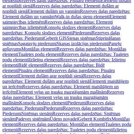
elementi
Rezerves daļas paredzētas: Pisuāru elementi
Elementi dušām
ar noplūdi sienā
Rezerves daļas paredzētas: Elementi dušām ar
noplūdi sienā
Elementi dušām un vannām
Rezerves daļas paredzētas:
Elementi dušām un vannām
Walk-in dušas sienu elementi
Elementi
saimniecības izlietnēm
Rezerves daļas paredzētas: Elementi
saimniecības izlietnēm
Konsoļu slodzes elementi
Rezerves daļas
paredzētas: Konsoļu slodzes elementi
Piederumi
Rezerves daļas
paredzētas: Piederumi
Geberit GIS
Sienas sistēmas
Stiprināšanas
sistēmas
Sagatavju piederumi
Skaņas izolācijas piederumi
Paneļu
apšuvums
Montāžas elementi
Rezerves daļas paredzētas: Montāžas
elementi
Tualetes podu elementi
Rezerves daļas paredzētas: Tualetes
podu elementi
Izlietņu elementi
Rezerves daļas paredzētas: Izlietņu
elementi
Bidē elementi
Rezerves daļas paredzētas: Bidē
elementi
Pisuāru elementi
Rezerves daļas paredzētas: Pisuāru
elementi
Elementi dušām arar noplūdi sienā
Rezerves daļas
paredzētas: Elementi dušām arar noplūdi sienā
Elementi maisītājiem
un ierīcēm
Rezerves daļas paredzētas: Elementi maisītājiem un
ierīcēm
Elementi veļas un trauku mazgājamām mašīnām
Rezerves
daļas paredzētas: Elementi veļas un trauku mazgājamām
mašīnām
Konsoļu slodzes elementi
Piederumi
Rezerves daļas
paredzētas: Piederumi
Piederumi
Rezerves daļas paredzētas:
Piederumi
Sistēmas sienām
Rezerves daļas paredzētas: Sistēmas
sienām
Padeves sistēmām
Ūdens novadei
Geberit Kombifix
Montāžas
elementi
Rezerves daļas paredzētas: Montāžas elementi
Tualetes podu
elementi
Rezerves daļas paredzētas: Tualetes podu elementi
Izlietņu