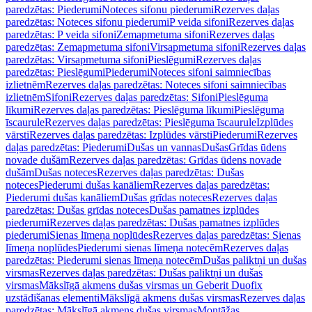
paredzētas: Piederumi
Noteces sifonu piederumi
Rezerves daļas
paredzētas: Noteces sifonu piederumi
P veida sifoni
Rezerves daļas
paredzētas: P veida sifoni
Zemapmetuma sifoni
Rezerves daļas
paredzētas: Zemapmetuma sifoni
Virsapmetuma sifoni
Rezerves daļas
paredzētas: Virsapmetuma sifoni
Pieslēgumi
Rezerves daļas
paredzētas: Pieslēgumi
Piederumi
Noteces sifoni saimniecības
izlietnēm
Rezerves daļas paredzētas: Noteces sifoni saimniecības
izlietnēm
Sifoni
Rezerves daļas paredzētas: Sifoni
Pieslēguma
līkumi
Rezerves daļas paredzētas: Pieslēguma līkumi
Pieslēguma
īscaurule
Rezerves daļas paredzētas: Pieslēguma īscaurule
Izplūdes
vārsti
Rezerves daļas paredzētas: Izplūdes vārsti
Piederumi
Rezerves
daļas paredzētas: Piederumi
Dušas un vannas
Dušas
Grīdas ūdens
novade dušām
Rezerves daļas paredzētas: Grīdas ūdens novade
dušām
Dušas noteces
Rezerves daļas paredzētas: Dušas
noteces
Piederumi dušas kanāliem
Rezerves daļas paredzētas:
Piederumi dušas kanāliem
Dušas grīdas noteces
Rezerves daļas
paredzētas: Dušas grīdas noteces
Dušas pamatnes izplūdes
piederumi
Rezerves daļas paredzētas: Dušas pamatnes izplūdes
piederumi
Sienas līmeņa noplūdes
Rezerves daļas paredzētas: Sienas
līmeņa noplūdes
Piederumi sienas līmeņa notecēm
Rezerves daļas
paredzētas: Piederumi sienas līmeņa notecēm
Dušas paliktņi un dušas
virsmas
Rezerves daļas paredzētas: Dušas paliktņi un dušas
virsmas
Mākslīgā akmens dušas virsmas un Geberit Duofix
uzstādīšanas elementi
Mākslīgā akmens dušas virsmas
Rezerves daļas
paredzētas: Mākslīgā akmens dušas virsmas
Montāžas