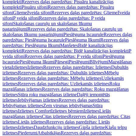
komplekti
Rezerves daļas paredzētas: Pisuāru kanalizācijas
komplekti
Pisuāru sifoni
Rezerves daļas paredzētas: Pisuāru
sifoni
Gliemežveida sifoni
Rezerves daļas paredzētas: Gliemežveida
sifoni
P veida sifoni
Rezerves daļas paredzētas: P veida
sifoni
Skalošanas cauruļu un skalošanas līkumu
pagarinājumi
Rezerves daļas paredzētas: Skalošanas cauruļu un
skalošanas līkumu pagarinājumi
Pieslēguma īscaurule
Rezerves daļas
paredzētas: Pieslēguma īscaurule
Pieslēguma līkumi
Rezerves daļas
paredzētas: Pieslēguma līkumi
Manšetes
Bidē kanalizācijas
komplekti
Rezerves daļas paredzētas: Bidē kanalizācijas komplekti
P
veida sifoni
Rezerves daļas paredzētas: P veida sifoni
Pieslēguma
īscaurule
Pieslēguma līkumi
Pārsegi
Pieslēgumi
Blīvējumi
Mazgāšanas
vieta
Izlietnes
Izlietnes
Rezerves daļas paredzētas: Izlietnes
Dubultās
izlietnes
Rezerves daļas paredzētas: Dubultās izlietnes
Mēbeļu
izlietnes
Rezerves daļas paredzētas: Mēbeļu izlietnes
Uzliekamās
izlietnes
Rezerves daļas paredzētas: Uzliekamās izlietnes
Roku
mazgāšanas izlietnes
Rezerves daļas paredzētas: Roku mazgāšanas
izlietnes
Stūra roku mazgāšanas izlietne
Daļēji iemontētās
izlietnes
Iebūvējamas izlietnes
Rezerves daļas paredzētas:
Iebūvējamas izlietnes
Zem virsmas iebūvējamas
Stūra
izlietnes
Izlietnes Comfort
Izlietnes bērniem
Izlietnes
Lielās
mazgāšanas izlietnes
Citas izlietnes
Rezerves daļas paredzētas: Citas
izlietnes
Lietās izlietnes
Rezerves daļas paredzētas: Lietās
izlietnes
Izlietnes
Daudzfunkciju izlietnes
Ģipša izlietne
Klašu telpu
izlietnes
Piederumi
Atbalstkājas
Rezerves daļas paredzētas: