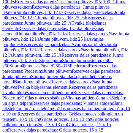
100 l/s
Rezerves daļas paredzētas: Jumta piltuves, līdz 100 l/s
Jumta
piltuves teknēm
Rezerves daļas paredzētas: Jumta piltuves
teknēm
Jumta piltuves, līdz 12 l/s
Rezerves daļas paredzētas: Jumta
piltuves, līdz 12 l/s
Jumta piltuves, līdz 25 l/s
Rezerves daļas
paredzētas: Jumta piltuves, līdz 25 l/s
Tvaika bloķēšanas
elementi
Rezerves daļas paredzētas: Tvaika bloķēšanas
elementi
Jumta piltuvēm, līdz 12 l/s
Rezerves daļas paredzētas: Jumta
piltuvēm, līdz 12 l/s
Jumta piltuvēm, līdz 25 l/s
Avārijas
pārplūdes
Rezerves daļas paredzētas: Avārijas pārplūdes
Jumta
piltuvēm, līdz 12 l/s
Rezerves daļas paredzētas: Jumta piltuvēm, līdz
12 l/s
Jumta piltuvēm, līdz 25 l/s
Rezerves daļas paredzētas: Jumta
piltuvēm, līdz 25 l/s
Stiprinājumi
Stiprinājumu sistēma, d40–
200
Stiprinājumu sistēma, d250–315
Piederumi
Rezerves daļas
paredzētas: Piederumi
Jumta piltuvēm
Rezerves daļas paredzētas:
Jumta piltuvēm
Stiprinājumiem
Standarta jumta lietus ūdens
novadīšana
Jumta piltuves
Rezerves daļas paredzētas: Jumta
piltuves
Tvaika bloķēšanas elementi
Rezerves daļas paredzētas:
Tvaika bloķēšanas elementi
Piederumi
Rezerves daļas paredzētas:
Piederumi
Grīdas noteces sistēmas
Virsmas atūdeņošana iekštelpām
un ārpus telpām
Rezerves daļas paredzētas: Virsmas atūdeņošana
iekštelpām un ārpus telpām
Grīdas noteces balkoniem un terasēm, 10
x 10 cm
Rezerves daļas paredzētas: Grīdas noteces balkoniem un
terasēm, 10 x 10 cm
Grīdas noteces, 13 x 13 cm
Grīdas noteces
balkoniem un terasēm, 13 x 13 cm
Grīdas noteces, 15 x 15
cm
Rezerves daļas paredzētas: Grīdas noteces, 15 x 15