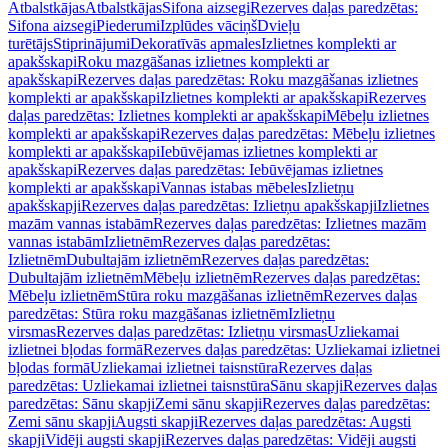
Atbalstkājas
Atbalstkājas
Sifona aizsegi
Rezerves daļas paredzētas:
Sifona aizsegi
Piederumi
Izplūdes vāciņš
Dvieļu
turētājs
Stiprinājumi
Dekoratīvās apmales
Izlietnes komplekti ar
apakšskapi
Roku mazgāšanas izlietnes komplekti ar
apakšskapi
Rezerves daļas paredzētas: Roku mazgāšanas izlietnes
komplekti ar apakšskapi
Izlietnes komplekti ar apakšskapi
Rezerves
daļas paredzētas: Izlietnes komplekti ar apakšskapi
Mēbeļu izlietnes
komplekti ar apakšskapi
Rezerves daļas paredzētas: Mēbeļu izlietnes
komplekti ar apakšskapi
Iebūvējamas izlietnes komplekti ar
apakšskapi
Rezerves daļas paredzētas: Iebūvējamas izlietnes
komplekti ar apakšskapi
Vannas istabas mēbeles
Izlietņu
apakšskapji
Rezerves daļas paredzētas: Izlietņu apakšskapji
Izlietnes
mazām vannas istabām
Rezerves daļas paredzētas: Izlietnes mazām
vannas istabām
Izlietnēm
Rezerves daļas paredzētas:
Izlietnēm
Dubultajām izlietnēm
Rezerves daļas paredzētas:
Dubultajām izlietnēm
Mēbeļu izlietnēm
Rezerves daļas paredzētas:
Mēbeļu izlietnēm
Stūra roku mazgāšanas izlietnēm
Rezerves daļas
paredzētas: Stūra roku mazgāšanas izlietnēm
Izlietņu
virsmas
Rezerves daļas paredzētas: Izlietņu virsmas
Uzliekamai
izlietnei bļodas formā
Rezerves daļas paredzētas: Uzliekamai izlietnei
bļodas formā
Uzliekamai izlietnei taisnstūra
Rezerves daļas
paredzētas: Uzliekamai izlietnei taisnstūra
Sānu skapji
Rezerves daļas
paredzētas: Sānu skapji
Zemi sānu skapji
Rezerves daļas paredzētas:
Zemi sānu skapji
Augsti skapji
Rezerves daļas paredzētas: Augsti
skapji
Vidēji augsti skapji
Rezerves daļas paredzētas: Vidēji augsti