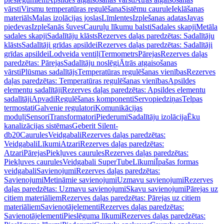
vārsti
Virsmu temperatūras regulēšana
Sistēmu caurule
Ieklāšanas
materiāls
Malas izolācijas joslas
Līmlentes
Izplešanas adatas
Javas
piedevas
Izplešanās šuves
Cauruļu līkumu balsti
Sadales skapji
Metāla
sadales skapji
Sadalītāju klāsts
Rezerves daļas paredzētas: Sadalītāju
klāsts
Sadalītāji grīdas apsildei
Rezerves daļas paredzētas: Sadalītāji
grīdas apsildei
Lodveida ventiļi
Termometrs
Pārejas
Rezerves daļas
paredzētas: Pārejas
Sadalītāju noslēgi
Ātrās atgaisošanas
vārsti
Plūsmas sadalītājs
Temperatūras regulēšanas vienības
Rezerves
daļas paredzētas: Temperatūras regulēšanas vienības
Apsildes
elementu sadalītāji
Rezerves daļas paredzētas: Apsildes elementu
sadalītāji
Apvadi
Regulēšanas komponenti
Servopiedziņas
Telpas
termostati
Galvenie regulatori
Komunikācijas
moduļi
Sensori
Transformatori
Piederumi
Sadalītāju izolācija
Ēku
kanalizācijas sistēmas
Geberit Silent-
db20
Caurules
Veidgabali
Rezerves daļas paredzētas:
Veidgabali
Līkumi
Atzari
Rezerves daļas paredzētas:
Atzari
Pārejas
Piekļuves caurules
Rezerves daļas paredzētas:
Piekļuves caurules
Veidgabali SuperTube
Līkumi
Īpašas formas
veidgabali
Savienojumi
Rezerves daļas paredzētas:
Savienojumi
Metināmie savienojumi
Uzmavu savienojumi
Rezerves
daļas paredzētas: Uzmavu savienojumi
Skavu savienojumi
Pārejas uz
citiem materiāliem
Rezerves daļas paredzētas: Pārejas uz citiem
materiāliem
Savienotājelementi
Rezerves daļas paredzētas:
Savienotājelementi
Pieslēguma līkumi
Rezerves daļas paredzētas: