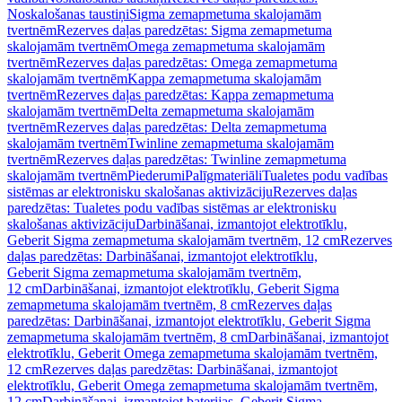
Noskalošanas taustiņi
Sigma zemapmetuma skalojamām
tvertnēm
Rezerves daļas paredzētas: Sigma zemapmetuma
skalojamām tvertnēm
Omega zemapmetuma skalojamām
tvertnēm
Rezerves daļas paredzētas: Omega zemapmetuma
skalojamām tvertnēm
Kappa zemapmetuma skalojamām
tvertnēm
Rezerves daļas paredzētas: Kappa zemapmetuma
skalojamām tvertnēm
Delta zemapmetuma skalojamām
tvertnēm
Rezerves daļas paredzētas: Delta zemapmetuma
skalojamām tvertnēm
Twinline zemapmetuma skalojamām
tvertnēm
Rezerves daļas paredzētas: Twinline zemapmetuma
skalojamām tvertnēm
Piederumi
Palīgmateriāli
Tualetes podu vadības
sistēmas ar elektronisku skalošanas aktivizāciju
Rezerves daļas
paredzētas: Tualetes podu vadības sistēmas ar elektronisku
skalošanas aktivizāciju
Darbināšanai, izmantojot elektrotīklu,
Geberit Sigma zemapmetuma skalojamām tvertnēm, 12 cm
Rezerves
daļas paredzētas: Darbināšanai, izmantojot elektrotīklu,
Geberit Sigma zemapmetuma skalojamām tvertnēm,
12 cm
Darbināšanai, izmantojot elektrotīklu, Geberit Sigma
zemapmetuma skalojamām tvertnēm, 8 cm
Rezerves daļas
paredzētas: Darbināšanai, izmantojot elektrotīklu, Geberit Sigma
zemapmetuma skalojamām tvertnēm, 8 cm
Darbināšanai, izmantojot
elektrotīklu, Geberit Omega zemapmetuma skalojamām tvertnēm,
12 cm
Rezerves daļas paredzētas: Darbināšanai, izmantojot
elektrotīklu, Geberit Omega zemapmetuma skalojamām tvertnēm,
12 cm
Darbināšanai, izmantojot baterijas, Geberit Sigma