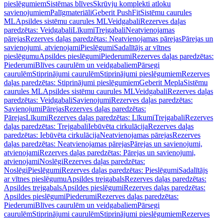
pieslēgumiem
Sistēmas blīves
Skrūvju komplekti atloku
savienojumiem
Palīgmateriāli
Geberit PushFit
Sistēmu caurules
ML
Apsildes sistēmu caurules ML
Veidgabali
Rezerves daļas
paredzētas: Veidgabali
Līkumi
Trejgabali
Neatvienojamas
pārejas
Rezerves daļas paredzētas: Neatvienojamas pārejas
Pārejas un
savienojumi, atvienojami
Pieslēgumi
Sadalītājs ar vītnes
pieslēgumu
Apsildes pieslēgumi
Piederumi
Rezerves daļas paredzētas:
Piederumi
Blīves caurulēm un veidgabaliem
Pārsegi
caurulēm
Stiprinājumi caurulēm
Stiprinājumi pieslēgumiem
Rezerves
daļas paredzētas: Stiprinājumi pieslēgumiem
Geberit Mepla
Sistēmu
caurules ML
Apsildes sistēmu caurules ML
Veidgabali
Rezerves daļas
paredzētas: Veidgabali
Savienojumi
Rezerves daļas paredzētas:
Savienojumi
Pārejas
Rezerves daļas paredzētas:
Pārejas
Līkumi
Rezerves daļas paredzētas: Līkumi
Trejgabali
Rezerves
daļas paredzētas: Trejgabali
Iebūvēta cirkulācija
Rezerves daļas
paredzētas: Iebūvēta cirkulācija
Neatvienojamas pārejas
Rezerves
daļas paredzētas: Neatvienojamas pārejas
Pārejas un savienojumi,
atvienojami
Rezerves daļas paredzētas: Pārejas un savienojumi,
atvienojami
Noslēgi
Rezerves daļas paredzētas:
Noslēgi
Pieslēgumi
Rezerves daļas paredzētas: Pieslēgumi
Sadalītājs
ar vītnes pieslēgumu
Apsildes trejgabals
Rezerves daļas paredzētas:
Apsildes trejgabals
Apsildes pieslēgumi
Rezerves daļas paredzētas:
Apsildes pieslēgumi
Piederumi
Rezerves daļas paredzētas:
Piederumi
Blīves caurulēm un veidgabaliem
Pārsegi
caurulēm
Stiprinājumi caurulēm
Stiprinājumi pieslēgumiem
Rezerves