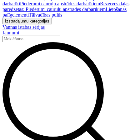
darbarīki
Piederumi cauruļu apstrādes darbarīkiem
Rezerves daļas
paredzētas: Piederumi cauruļu apstrādes darbarīkiem
Lietošanas
palīgelementi
Tālvadības pultis
Izstrādājumu kategorijas
Vannas istabas sērijas
Jaunumi