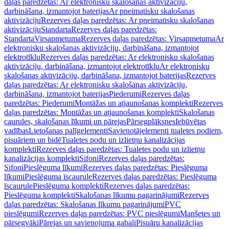
daļas paredzētas: Ar elektronisku skalošanas aktivizāciju,
darbināšana, izmantojot baterijas
Ar pneimatisku skalošanas
aktivizāciju
Rezerves daļas paredzētas: Ar pneimatisku skalošanas
aktivizāciju
Standarta
Rezerves daļas paredzētas:
Standarta
Virsapmetuma
Rezerves daļas paredzētas: Virsapmetuma
Ar
elektronisku skalošanas aktivizāciju, darbināšana, izmantojot
elektrotīklu
Rezerves daļas paredzētas: Ar elektronisku skalošanas
aktivizāciju, darbināšana, izmantojot elektrotīklu
Ar elektronisku
skalošanas aktivizāciju, darbināšana, izmantojot baterijas
Rezerves
daļas paredzētas: Ar elektronisku skalošanas aktivizāciju,
darbināšana, izmantojot baterijas
Piederumi
Rezerves daļas
paredzētas: Piederumi
Montāžas un atjaunošanas komplekti
Rezerves
daļas paredzētas: Montāžas un atjaunošanas komplekti
Skalošanas
caurules, skalošanas līkumi un pārejas
Pārsegplāksnes
Iebūvētas
vadības
Lietošanas palīgelementi
Savienotājelementi tualetes podiem,
pisuāriem un bidē
Tualetes podu un izlietņu kanalizācijas
komplekti
Rezerves daļas paredzētas: Tualetes podu un izlietņu
kanalizācijas komplekti
Sifoni
Rezerves daļas paredzētas:
Sifoni
Pieslēguma līkumi
Rezerves daļas paredzētas: Pieslēguma
līkumi
Pieslēguma īscaurule
Rezerves daļas paredzētas: Pieslēguma
īscaurule
Pieslēguma komplekti
Rezerves daļas paredzētas:
Pieslēguma komplekti
Skalošanas līkumu pagarinājumi
Rezerves
daļas paredzētas: Skalošanas līkumu pagarinājumi
PVC
pieslēgumi
Rezerves daļas paredzētas: PVC pieslēgumi
Manšetes un
pārsegvāki
Pārejas un savienojuma gabali
Pisuāru kanalizācijas