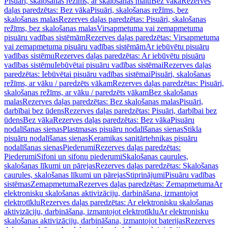
Pisuāri, skalošanas režīms, ar skalošanas malu
Bez vāka
Rezerves
daļas paredzētas: Bez vāka
Pisuāri, skalošanas režīms, bez
skalošanas malas
Rezerves daļas paredzētas: Pisuāri, skalošanas
režīms, bez skalošanas malas
Virsapmetuma vai zemapmetuma
pisuāru vadības sistēmām
Rezerves daļas paredzētas: Virsapmetuma
vai zemapmetuma pisuāru vadības sistēmām
Ar iebūvētu pisuāru
vadības sistēmu
Rezerves daļas paredzētas: Ar iebūvētu pisuāru
vadības sistēmu
Iebūvētai pisuāru vadības sistēmai
Rezerves daļas
paredzētas: Iebūvētai pisuāru vadības sistēmai
Pisuāri, skalošanas
režīms, ar vāku / paredzēts vākam
Rezerves daļas paredzētas: Pisuāri,
skalošanas režīms, ar vāku / paredzēts vākam
Bez skalošanas
malas
Rezerves daļas paredzētas: Bez skalošanas malas
Pisuāri,
darbībai bez ūdens
Rezerves daļas paredzētas: Pisuāri, darbībai bez
ūdens
Bez vāka
Rezerves daļas paredzētas: Bez vāka
Pisuāru
nodalīšanas sienas
Plastmasas pisuāru nodalīšanas sienas
Stikla
pisuāru nodalīšanas sienas
Keramikas sanitārtehnikas pisuāru
nodalīšanas sienas
Piederumi
Rezerves daļas paredzētas:
Piederumi
Sifoni un sifonu piederumi
Skalošanas caurules,
skalošanas līkumi un pārejas
Rezerves daļas paredzētas: Skalošanas
caurules, skalošanas līkumi un pārejas
Stiprinājumi
Pisuāru vadības
sistēmas
Zemapmetuma
Rezerves daļas paredzētas: Zemapmetuma
Ar
elektronisku skalošanas aktivizāciju, darbināšana, izmantojot
elektrotīklu
Rezerves daļas paredzētas: Ar elektronisku skalošanas
aktivizāciju, darbināšana, izmantojot elektrotīklu
Ar elektronisku
skalošanas aktivizāciju, darbināšana, izmantojot baterijas
Rezerves