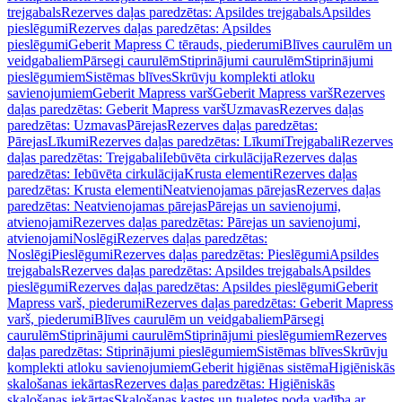
trejgabals
Rezerves daļas paredzētas: Apsildes trejgabals
Apsildes
pieslēgumi
Rezerves daļas paredzētas: Apsildes
pieslēgumi
Geberit Mapress C tērauds, piederumi
Blīves caurulēm un
veidgabaliem
Pārsegi caurulēm
Stiprinājumi caurulēm
Stiprinājumi
pieslēgumiem
Sistēmas blīves
Skrūvju komplekti atloku
savienojumiem
Geberit Mapress varš
Geberit Mapress varš
Rezerves
daļas paredzētas: Geberit Mapress varš
Uzmavas
Rezerves daļas
paredzētas: Uzmavas
Pārejas
Rezerves daļas paredzētas:
Pārejas
Līkumi
Rezerves daļas paredzētas: Līkumi
Trejgabali
Rezerves
daļas paredzētas: Trejgabali
Iebūvēta cirkulācija
Rezerves daļas
paredzētas: Iebūvēta cirkulācija
Krusta elementi
Rezerves daļas
paredzētas: Krusta elementi
Neatvienojamas pārejas
Rezerves daļas
paredzētas: Neatvienojamas pārejas
Pārejas un savienojumi,
atvienojami
Rezerves daļas paredzētas: Pārejas un savienojumi,
atvienojami
Noslēgi
Rezerves daļas paredzētas:
Noslēgi
Pieslēgumi
Rezerves daļas paredzētas: Pieslēgumi
Apsildes
trejgabals
Rezerves daļas paredzētas: Apsildes trejgabals
Apsildes
pieslēgumi
Rezerves daļas paredzētas: Apsildes pieslēgumi
Geberit
Mapress varš, piederumi
Rezerves daļas paredzētas: Geberit Mapress
varš, piederumi
Blīves caurulēm un veidgabaliem
Pārsegi
caurulēm
Stiprinājumi caurulēm
Stiprinājumi pieslēgumiem
Rezerves
daļas paredzētas: Stiprinājumi pieslēgumiem
Sistēmas blīves
Skrūvju
komplekti atloku savienojumiem
Geberit higiēnas sistēma
Higiēniskās
skalošanas iekārtas
Rezerves daļas paredzētas: Higiēniskās
skalošanas iekārtas
Skalošanas kastes un tualetes poda vadība ar