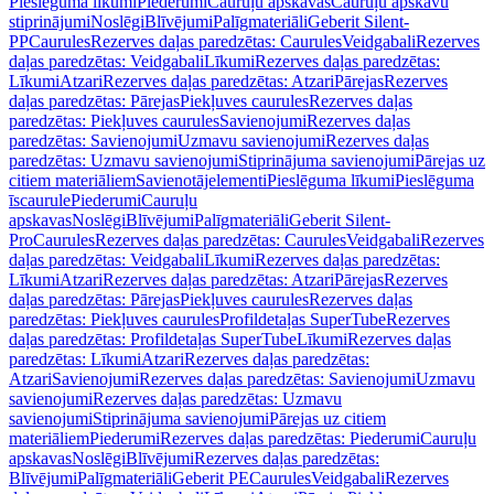
Pieslēguma līkumi
Piederumi
Cauruļu apskavas
Cauruļu apskavu
stiprinājumi
Noslēgi
Blīvējumi
Palīgmateriāli
Geberit Silent-
PP
Caurules
Rezerves daļas paredzētas: Caurules
Veidgabali
Rezerves
daļas paredzētas: Veidgabali
Līkumi
Rezerves daļas paredzētas:
Līkumi
Atzari
Rezerves daļas paredzētas: Atzari
Pārejas
Rezerves
daļas paredzētas: Pārejas
Piekļuves caurules
Rezerves daļas
paredzētas: Piekļuves caurules
Savienojumi
Rezerves daļas
paredzētas: Savienojumi
Uzmavu savienojumi
Rezerves daļas
paredzētas: Uzmavu savienojumi
Stiprinājuma savienojumi
Pārejas uz
citiem materiāliem
Savienotājelementi
Pieslēguma līkumi
Pieslēguma
īscaurule
Piederumi
Cauruļu
apskavas
Noslēgi
Blīvējumi
Palīgmateriāli
Geberit Silent-
Pro
Caurules
Rezerves daļas paredzētas: Caurules
Veidgabali
Rezerves
daļas paredzētas: Veidgabali
Līkumi
Rezerves daļas paredzētas:
Līkumi
Atzari
Rezerves daļas paredzētas: Atzari
Pārejas
Rezerves
daļas paredzētas: Pārejas
Piekļuves caurules
Rezerves daļas
paredzētas: Piekļuves caurules
Profildetaļas SuperTube
Rezerves
daļas paredzētas: Profildetaļas SuperTube
Līkumi
Rezerves daļas
paredzētas: Līkumi
Atzari
Rezerves daļas paredzētas:
Atzari
Savienojumi
Rezerves daļas paredzētas: Savienojumi
Uzmavu
savienojumi
Rezerves daļas paredzētas: Uzmavu
savienojumi
Stiprinājuma savienojumi
Pārejas uz citiem
materiāliem
Piederumi
Rezerves daļas paredzētas: Piederumi
Cauruļu
apskavas
Noslēgi
Blīvējumi
Rezerves daļas paredzētas:
Blīvējumi
Palīgmateriāli
Geberit PE
Caurules
Veidgabali
Rezerves