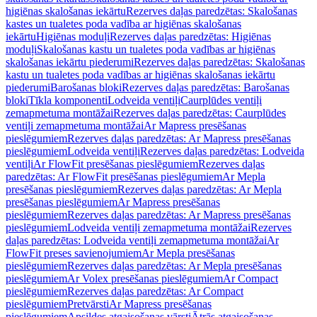
higiēnas skalošanas iekārtu
Rezerves daļas paredzētas: Skalošanas
kastes un tualetes poda vadība ar higiēnas skalošanas
iekārtu
Higiēnas moduļi
Rezerves daļas paredzētas: Higiēnas
moduļi
Skalošanas kastu un tualetes poda vadības ar higiēnas
skalošanas iekārtu piederumi
Rezerves daļas paredzētas: Skalošanas
kastu un tualetes poda vadības ar higiēnas skalošanas iekārtu
piederumi
Barošanas bloki
Rezerves daļas paredzētas: Barošanas
bloki
Tīkla komponenti
Lodveida ventiļi
Caurplūdes ventiļi
zemapmetuma montāžai
Rezerves daļas paredzētas: Caurplūdes
ventiļi zemapmetuma montāžai
Ar Mapress presēšanas
pieslēgumiem
Rezerves daļas paredzētas: Ar Mapress presēšanas
pieslēgumiem
Lodveida ventiļi
Rezerves daļas paredzētas: Lodveida
ventiļi
Ar FlowFit presēšanas pieslēgumiem
Rezerves daļas
paredzētas: Ar FlowFit presēšanas pieslēgumiem
Ar Mepla
presēšanas pieslēgumiem
Rezerves daļas paredzētas: Ar Mepla
presēšanas pieslēgumiem
Ar Mapress presēšanas
pieslēgumiem
Rezerves daļas paredzētas: Ar Mapress presēšanas
pieslēgumiem
Lodveida ventiļi zemapmetuma montāžai
Rezerves
daļas paredzētas: Lodveida ventiļi zemapmetuma montāžai
Ar
FlowFit preses savienojumiem
Ar Mepla presēšanas
pieslēgumiem
Rezerves daļas paredzētas: Ar Mepla presēšanas
pieslēgumiem
Ar Volex presēšanas pieslēgumiem
Ar Compact
pieslēgumiem
Rezerves daļas paredzētas: Ar Compact
pieslēgumiem
Pretvārsti
Ar Mapress presēšanas
pieslēgumiem
Apsildes atgaisošanas vārsti
Ātrās atgaisošanas