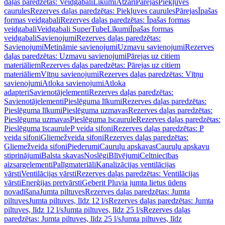
daļas paredzētas: Veidgabali
Līkumi
Atzari
Pārejas
Piekļuves
caurules
Rezerves daļas paredzētas: Piekļuves caurules
Pārejas
Īpašas
formas veidgabali
Rezerves daļas paredzētas: Īpašas formas
veidgabali
Veidgabali SuperTube
Līkumi
Īpašas formas
veidgabali
Savienojumi
Rezerves daļas paredzētas:
Savienojumi
Metināmie savienojumi
Uzmavu savienojumi
Rezerves
daļas paredzētas: Uzmavu savienojumi
Pārejas uz citiem
materiāliem
Rezerves daļas paredzētas: Pārejas uz citiem
materiāliem
Vītņu savienojumi
Rezerves daļas paredzētas: Vītņu
savienojumi
Atloka savienojumi
Atloka
adapteri
Savienotājelementi
Rezerves daļas paredzētas:
Savienotājelementi
Pieslēguma līkumi
Rezerves daļas paredzētas:
Pieslēguma līkumi
Pieslēguma uzmavas
Rezerves daļas paredzētas:
Pieslēguma uzmavas
Pieslēguma īscaurule
Rezerves daļas paredzētas:
Pieslēguma īscaurule
P veida sifoni
Rezerves daļas paredzētas: P
veida sifoni
Gliemežveida sifoni
Rezerves daļas paredzētas:
Gliemežveida sifoni
Piederumi
Cauruļu apskavas
Cauruļu apskavu
stiprinājumi
Balsta skavas
Noslēgi
Blīvējumi
Celtniecības
aizsargelementi
Palīgmateriāli
Kanalizācijas ventilācijas
vārsti
Ventilācijas vārsti
Rezerves daļas paredzētas: Ventilācijas
vārsti
Enerģijas pretvārsti
Geberit Pluvia jumta lietus ūdens
novadīšana
Jumta piltuves
Rezerves daļas paredzētas: Jumta
piltuves
Jumta piltuves, līdz 12 l/s
Rezerves daļas paredzētas: Jumta
piltuves, līdz 12 l/s
Jumta piltuves, līdz 25 l/s
Rezerves daļas
paredzētas: Jumta piltuves, līdz 25 l/s
Jumta piltuves, līdz