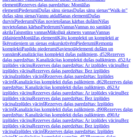
elementi
Rezerves daļas paredzētas: Montāžas
elementi
Piederumi
Dušas sānu sienas
Dušas sānu sienas
“Walk-in”
dušas sānu sienas
Vannu atdalīšanas elementi
Dušas
durvis
Piederumi
Nišas novietošanas kārbas dušām
Nišas
novietošanas kārbas
Piederumi
Vannas
Vannas no sanitārā
akrila
Taisnstūra vannas
Mākslīgā akmens vannas
Vannas
zīdaiņiem
Montāžas elementi
Kāju komplekti un komplekti ar
šķērsstieņiem un sienas enkurskrūvēm
Piederumi
Remonta
komplekti
Papildu piederumi
Savienotājelementi dušām un
vannām
Kanalizācijas komplekti dušas paliktņiem, d52
Rezerves
daļas paredzētas: Kanalizācijas komplekti dušas paliktņiem, d52
Ar
izplūdes vāciņu
Rezerves daļas paredzētas: Ar izplūdes vāciņu
Bez
izplūdes vāciņa
Rezerves daļas paredzētas: Bez izplūdes
vāciņa
Izplūdes vāciņš
Rezerves daļas paredzētas: Izplūdes
vāciņš
Kanalizācijas komplekti dušas paliktņiem, d62
Rezerves daļas
paredzētas: Kanalizācijas komplekti dušas paliktņiem, d62
Ar
izplūdes vāciņu
Rezerves daļas paredzētas: Ar izplūdes vāciņu
Bez
izplūdes vāciņa
Rezerves daļas paredzētas: Bez izplūdes
vāciņa
Izplūdes vāciņš
Rezerves daļas paredzētas: Izplūdes
vāciņš
Kanalizācijas komplekti dušas paliktņiem, d90
Rezerves daļas
paredzētas: Kanalizācijas komplekti dušas paliktņiem, d90
Ar
izplūdes vāciņu
Rezerves daļas paredzētas: Ar izplūdes vāciņu
Bez
izplūdes vāciņa
Rezerves daļas paredzētas: Bez izplūdes
vāciņa
Izplūdes vāciņš
Rezerves daļas paredzētas: Izplūdes
vāciņš
Kanalizācijas komplekti vannām, d52
Rezerves daļas