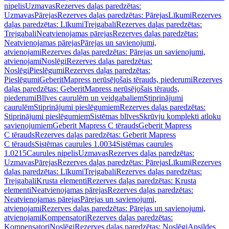
nipelis
Uzmavas
Rezerves daļas paredzētas:
Uzmavas
Pārejas
Rezerves daļas paredzētas: Pārejas
Līkumi
Rezerves
daļas paredzētas: Līkumi
Trejgabali
Rezerves daļas paredzētas:
Trejgabali
Neatvienojamas pārejas
Rezerves daļas paredzētas:
Neatvienojamas pārejas
Pārejas un savienojumi,
atvienojami
Rezerves daļas paredzētas: Pārejas un savienojumi,
atvienojami
Noslēgi
Rezerves daļas paredzētas:
Noslēgi
Pieslēgumi
Rezerves daļas paredzētas:
Pieslēgumi
GeberitMapress nerūsējošais tērauds, piederumi
Rezerves
daļas paredzētas: GeberitMapress nerūsējošais tērauds,
piederumi
Blīves caurulēm un veidgabaliem
Stiprinājumi
caurulēm
Stiprinājumi pieslēgumiem
Rezerves daļas paredzētas:
Stiprinājumi pieslēgumiem
Sistēmas blīves
Skrūvju komplekti atloku
savienojumiem
Geberit Mapress C tērauds
Geberit Mapress
C tērauds
Rezerves daļas paredzētas: Geberit Mapress
C tērauds
Sistēmas caurules 1.0034
Sistēmas caurules
1.0215
Caurules nipelis
Uzmavas
Rezerves daļas paredzētas:
Uzmavas
Pārejas
Rezerves daļas paredzētas: Pārejas
Līkumi
Rezerves
daļas paredzētas: Līkumi
Trejgabali
Rezerves daļas paredzētas:
Trejgabali
Krusta elementi
Rezerves daļas paredzētas: Krusta
elementi
Neatvienojamas pārejas
Rezerves daļas paredzētas:
Neatvienojamas pārejas
Pārejas un savienojumi,
atvienojami
Rezerves daļas paredzētas: Pārejas un savienojumi,
atvienojami
Kompensatori
Rezerves daļas paredzētas:
Kompensatori
Noslēgi
Rezerves daļas paredzētas: Noslēgi
Apsildes