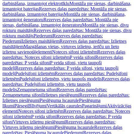
darbināšana, izmantojot elektrotīklu
Montāža pie sienas, darbināšana,
izmantojot baterijas
Rezerves daļas paredzētas: Montāža pie sienas,
darbināšana, izmantojot baterijas
Montāža pie sienas, darbināšana,
izmantojot ģeneratoru
Rezerves daļas paredzētas: Montāža pie
sienas, darbināšana, izmantojot ģeneratoru
Montāža pie sienas, divu
rokturu maisītājs
Rezerves daļas paredzētas: Montāža pie sienas, divu
rokturu maisītājs
Piederumi
Rezerves daļas paredzētas:
Piederumi
Izlietnes maisītājiem
Rezerves daļas paredzētas: Izlietnes
maisītājiem
Mazgāšanas vietas, virtuves izlietņu, ierīču un lieto
izlietņu savienotājelementi
Noteces sifoni izlietnēm
Rezerves daļas
paredzētas: Noteces sifoni izlietnēm
P veida sifoni
Rezerves daļas
paredzētas: P veida sifoni
P veida sifoni, vietu taupoši
modeļi
Rezerves daļas paredzētas: P veida sifoni, vietu taupoši
modeļi
Pudeļsifoni izlietnēm
Rezerves daļas paredzētas: Pudeļsifoni
izlietnēm
Pudeļsifoni izlietnēm, vietu taupošs modelis
Rezerves daļas
paredzētas: Pudeļsifoni izlietnēm, vietu taupošs
modelis
Zemapmetuma sifoni
Rezerves daļas paredzētas:
Zemapmetuma sifoni
Izlietnes pieslēgumi
Rezerves daļas paredzētas:
Izlietnes pieslēgumi
Pieslēguma īscaurule
Pieslēguma
līkumi
Pārsegi
Blīvējumi
Vertikālās caurules
Pagarinājumi
Aktivizācijas
elementi
Noteces sifoni izlietnēm
Rezerves daļas paredzētas: Noteces
sifoni izlietnēm
P veida sifoni
Rezerves daļas paredzētas: P veida
sifoni
Virtuves izlietņu pieslēgumi
Rezerves daļas paredzētas:
Virtuves izlietņu pieslēgumi
Pieslēguma īscaurule
Rezerves daļas
paredzētas: Pieslēguma īscaurule
Piederumi
Rezerves daļas