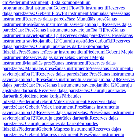
cm
Piederumi
Instrumenti, tīkla komponenti un
programmatūra
Instrumenti
Geberit FlowFit instrumenti
Rezerves
daļas paredzētas: Geberit FlowFit instrumenti
Manuālās presēšanas
instrumenti
Rezerves daļas paredzētas: Manuālās presēšanas
instrumenti
Presēšanas instrumentu savietojamība [1]
Rezerves daļas
paredzētas: Presēšanas instrumentu savietojamība [1]
Presēšanas
instrumentu savietojamība [2]
Rezerves daļas paredzētas: Presēšanas
instrumentu savietojamība [2]
Cauruļu apstrādes darbarīki
Rezerves
daļas paredzētas: Cauruļu apstrādes darbarīki
Pārbaudes
līdzeklis
Presēšanas ierīces ar instrumentiem
Piederumi
Geberit Mepla
instrumenti
Rezerves daļas paredzētas: Geberit Mepla
instrumenti
Manuālās presēšanas instrumenti
Rezerves daļas
paredzētas: Manuālās presēšanas instrumenti
Presēšanas instrumentu
savienojamība [1]
Rezerves daļas paredzētas: Presēšanas instrumentu
savienojamība [1]
Presēšanas instrumentu savienojamība [2]
Rezerves
daļas paredzētas: Presēšanas instrumentu savienojamība [2]
Cauruļu
apstrādes darbarīki
Rezerves daļas paredzētas: Cauruļu apstrādes
darbarīki
Spiediena testa korķis
Pārbaudes
līdzeklis
Piederumi
Geberit Volex instrumenti
Rezerves daļas
paredzētas: Geberit Volex instrumenti
Presēšanas instrumentu
savienojamība [2]
Rezerves daļas paredzētas: Presēšanas instrumentu
savienojamība [2]
Cauruļu apstrādes darbarīki
Rezerves daļas
paredzētas: Cauruļu apstrādes darbarīki
Pārbaudes
līdzeklis
Piederumi
Geberit Mapress instrumenti
Rezerves daļas
paredzētas: Geberit Mapress instrumenti
Presēšanas instrumentu