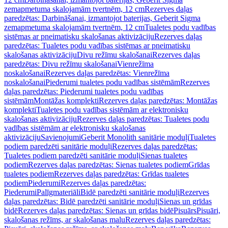
zemapmetuma skalojamām tvertnēm, 12 cm
Rezerves daļas
paredzētas: Darbināšanai, izmantojot baterijas, Geberit Sigma
zemapmetuma skalojamām tvertnēm, 12 cm
Tualetes podu vadības
sistēmas ar pneimatisku skalošanas aktivizāciju
Rezerves daļas
paredzētas: Tualetes podu vadības sistēmas ar pneimatisku
skalošanas aktivizāciju
Divu režīmu skalošanai
Rezerves daļas
paredzētas: Divu režīmu skalošanai
Vienrežīma
noskalošanai
Rezerves daļas paredzētas: Vienrežīma
noskalošanai
Piederumi tualetes podu vadības sistēmām
Rezerves
daļas paredzētas: Piederumi tualetes podu vadības
sistēmām
Montāžas komplekti
Rezerves daļas paredzētas: Montāžas
komplekti
Tualetes podu vadības sistēmām ar elektronisku
skalošanas aktivizāciju
Rezerves daļas paredzētas: Tualetes podu
vadības sistēmām ar elektronisku skalošanas
aktivizāciju
Savienojumi
Geberit Monolith sanitārie moduļi
Tualetes
podiem paredzēti sanitārie moduļi
Rezerves daļas paredzētas:
Tualetes podiem paredzēti sanitārie moduļi
Sienas tualetes
podiem
Rezerves daļas paredzētas: Sienas tualetes podiem
Grīdas
tualetes podiem
Rezerves daļas paredzētas: Grīdas tualetes
podiem
Piederumi
Rezerves daļas paredzētas:
Piederumi
Palīgmateriāli
Bidē paredzēti sanitārie moduļi
Rezerves
daļas paredzētas: Bidē paredzēti sanitārie moduļi
Sienas un grīdas
bidē
Rezerves daļas paredzētas: Sienas un grīdas bidē
Pisuārs
Pisuāri,
skalošanas režīms, ar skalošanas malu
Rezerves daļas paredzētas: