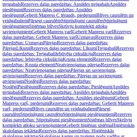
trejgabals
Rezerves daļas paredzētas: Apsildes trejgabals
Apsildes
pieslēgumi
Rezerves daļas paredzētas: Apsildes
pieslēgumi
Geberit Mapress C tērauds, piederumi
Blīves caurulēm un
veidgabaliem
Pārsegi caurulēm
Stiprinājumi caurulēm
Stiprinājumi
pieslēgumiem
Sistēmas blīves
Skrūvju komplekti atloku
savienojumiem
Geberit Mapress varš
Geberit Mapress varš
Rezerves
daļas paredzētas: Geberit Mapress varš
Uzmavas
Rezerves daļas
paredzētas: Uzmavas
Pārejas
Rezerves daļas paredzētas:
Pārejas
Līkumi
Rezerves daļas paredzētas: Līkumi
Trejgabali
Rezerves
daļas paredzētas: Trejgabali
Iebūvēta cirkulācija
Rezerves daļas
paredzētas: Iebūvēta cirkulācija
Krusta elementi
Rezerves daļas
paredzētas: Krusta elementi
Neatvienojamas pārejas
Rezerves daļas
paredzētas: Neatvienojamas pārejas
Pārejas un savienojumi,
atvienojami
Rezerves daļas paredzētas: Pārejas un savienojumi,
atvienojami
Noslēgi
Rezerves daļas paredzētas:
Noslēgi
Pieslēgumi
Rezerves daļas paredzētas: Pieslēgumi
Apsildes
trejgabals
Rezerves daļas paredzētas: Apsildes trejgabals
Apsildes
pieslēgumi
Rezerves daļas paredzētas: Apsildes pieslēgumi
Geberit
Mapress varš, piederumi
Rezerves daļas paredzētas: Geberit Mapress
varš, piederumi
Blīves caurulēm un veidgabaliem
Pārsegi
caurulēm
Stiprinājumi caurulēm
Stiprinājumi pieslēgumiem
Rezerves
daļas paredzētas: Stiprinājumi pieslēgumiem
Sistēmas blīves
Skrūvju
komplekti atloku savienojumiem
Geberit higiēnas sistēma
Higiēniskās
skalošanas iekārtas
Rezerves daļas paredzētas: Higiēniskās
skalošanas iekārtas
Skalošanas kastes un tualetes poda vadība ar