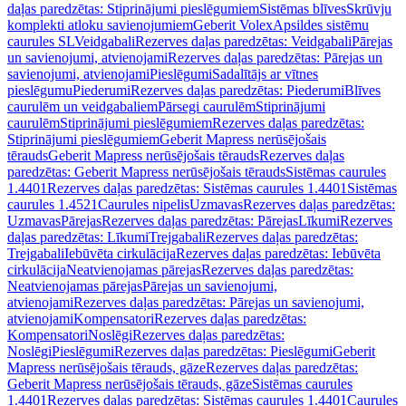
daļas paredzētas: Stiprinājumi pieslēgumiem
Sistēmas blīves
Skrūvju
komplekti atloku savienojumiem
Geberit Volex
Apsildes sistēmu
caurules SL
Veidgabali
Rezerves daļas paredzētas: Veidgabali
Pārejas
un savienojumi, atvienojami
Rezerves daļas paredzētas: Pārejas un
savienojumi, atvienojami
Pieslēgumi
Sadalītājs ar vītnes
pieslēgumu
Piederumi
Rezerves daļas paredzētas: Piederumi
Blīves
caurulēm un veidgabaliem
Pārsegi caurulēm
Stiprinājumi
caurulēm
Stiprinājumi pieslēgumiem
Rezerves daļas paredzētas:
Stiprinājumi pieslēgumiem
Geberit Mapress nerūsējošais
tērauds
Geberit Mapress nerūsējošais tērauds
Rezerves daļas
paredzētas: Geberit Mapress nerūsējošais tērauds
Sistēmas caurules
1.4401
Rezerves daļas paredzētas: Sistēmas caurules 1.4401
Sistēmas
caurules 1.4521
Caurules nipelis
Uzmavas
Rezerves daļas paredzētas:
Uzmavas
Pārejas
Rezerves daļas paredzētas: Pārejas
Līkumi
Rezerves
daļas paredzētas: Līkumi
Trejgabali
Rezerves daļas paredzētas:
Trejgabali
Iebūvēta cirkulācija
Rezerves daļas paredzētas: Iebūvēta
cirkulācija
Neatvienojamas pārejas
Rezerves daļas paredzētas:
Neatvienojamas pārejas
Pārejas un savienojumi,
atvienojami
Rezerves daļas paredzētas: Pārejas un savienojumi,
atvienojami
Kompensatori
Rezerves daļas paredzētas:
Kompensatori
Noslēgi
Rezerves daļas paredzētas:
Noslēgi
Pieslēgumi
Rezerves daļas paredzētas: Pieslēgumi
Geberit
Mapress nerūsējošais tērauds, gāze
Rezerves daļas paredzētas:
Geberit Mapress nerūsējošais tērauds, gāze
Sistēmas caurules
1.4401
Rezerves daļas paredzētas: Sistēmas caurules 1.4401
Caurules