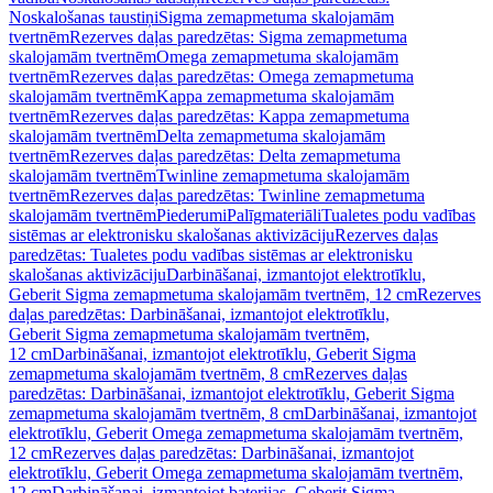
Noskalošanas taustiņi
Sigma zemapmetuma skalojamām
tvertnēm
Rezerves daļas paredzētas: Sigma zemapmetuma
skalojamām tvertnēm
Omega zemapmetuma skalojamām
tvertnēm
Rezerves daļas paredzētas: Omega zemapmetuma
skalojamām tvertnēm
Kappa zemapmetuma skalojamām
tvertnēm
Rezerves daļas paredzētas: Kappa zemapmetuma
skalojamām tvertnēm
Delta zemapmetuma skalojamām
tvertnēm
Rezerves daļas paredzētas: Delta zemapmetuma
skalojamām tvertnēm
Twinline zemapmetuma skalojamām
tvertnēm
Rezerves daļas paredzētas: Twinline zemapmetuma
skalojamām tvertnēm
Piederumi
Palīgmateriāli
Tualetes podu vadības
sistēmas ar elektronisku skalošanas aktivizāciju
Rezerves daļas
paredzētas: Tualetes podu vadības sistēmas ar elektronisku
skalošanas aktivizāciju
Darbināšanai, izmantojot elektrotīklu,
Geberit Sigma zemapmetuma skalojamām tvertnēm, 12 cm
Rezerves
daļas paredzētas: Darbināšanai, izmantojot elektrotīklu,
Geberit Sigma zemapmetuma skalojamām tvertnēm,
12 cm
Darbināšanai, izmantojot elektrotīklu, Geberit Sigma
zemapmetuma skalojamām tvertnēm, 8 cm
Rezerves daļas
paredzētas: Darbināšanai, izmantojot elektrotīklu, Geberit Sigma
zemapmetuma skalojamām tvertnēm, 8 cm
Darbināšanai, izmantojot
elektrotīklu, Geberit Omega zemapmetuma skalojamām tvertnēm,
12 cm
Rezerves daļas paredzētas: Darbināšanai, izmantojot
elektrotīklu, Geberit Omega zemapmetuma skalojamām tvertnēm,
12 cm
Darbināšanai, izmantojot baterijas, Geberit Sigma