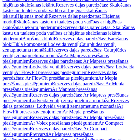
higiēnas skalošanas iekārtu
Rezerves daļas paredzētas: Skalošanas
kastes un tualetes poda vadība ar higiēnas skalošanas
iekārtu
Higiēnas moduļi
Rezerves daļas paredzētas: Higiēnas
moduļi
Skalošanas kastu un tualetes poda vadības ar higiēnas
skalošanas iekārtu piederumi
Rezerves daļas paredzētas: Skalošanas
kastu un tualetes poda vadības ar higiēnas skalošanas iekārtu
piederumi
Barošanas bloki
Rezerves daļas paredzētas: Barošanas
bloki
Tīkla komponenti
Lodveida ventiļi
Caurplūdes ventiļi
zemapmetuma montāžai
Rezerves daļas paredzētas: Caurplūdes
ventiļi zemapmetuma montāžai
Ar Mapress presēšanas
pieslēgumiem
Rezerves daļas paredzētas: Ar Mapress presēšanas
pieslēgumiem
Lodveida ventiļi
Rezerves daļas paredzētas: Lodveida
ventiļi
Ar FlowFit presēšanas pieslēgumiem
Rezerves daļas
paredzētas: Ar FlowFit presēšanas pieslēgumiem
Ar Mepla
presēšanas pieslēgumiem
Rezerves daļas paredzētas: Ar Mepla
presēšanas pieslēgumiem
Ar Mapress presēšanas
pieslēgumiem
Rezerves daļas paredzētas: Ar Mapress presēšanas
pieslēgumiem
Lodveida ventiļi zemapmetuma montāžai
Rezerves
daļas paredzētas: Lodveida ventiļi zemapmetuma montāžai
Ar
FlowFit preses savienojumiem
Ar Mepla presēšanas
pieslēgumiem
Rezerves daļas paredzētas: Ar Mepla presēšanas
pieslēgumiem
Ar Volex presēšanas pieslēgumiem
Ar Compact
pieslēgumiem
Rezerves daļas paredzētas: Ar Compact
pieslēgumiem
Pretvārsti
Ar Mapress presēšanas
pieslēgumiem
Apsildes atgaisošanas vārsti
Ātrās atgaisošanas