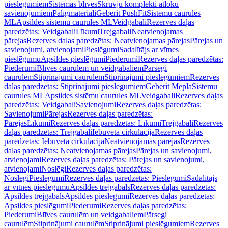
pieslēgumiem
Sistēmas blīves
Skrūvju komplekti atloku
savienojumiem
Palīgmateriāli
Geberit PushFit
Sistēmu caurules
ML
Apsildes sistēmu caurules ML
Veidgabali
Rezerves daļas
paredzētas: Veidgabali
Līkumi
Trejgabali
Neatvienojamas
pārejas
Rezerves daļas paredzētas: Neatvienojamas pārejas
Pārejas un
savienojumi, atvienojami
Pieslēgumi
Sadalītājs ar vītnes
pieslēgumu
Apsildes pieslēgumi
Piederumi
Rezerves daļas paredzētas:
Piederumi
Blīves caurulēm un veidgabaliem
Pārsegi
caurulēm
Stiprinājumi caurulēm
Stiprinājumi pieslēgumiem
Rezerves
daļas paredzētas: Stiprinājumi pieslēgumiem
Geberit Mepla
Sistēmu
caurules ML
Apsildes sistēmu caurules ML
Veidgabali
Rezerves daļas
paredzētas: Veidgabali
Savienojumi
Rezerves daļas paredzētas:
Savienojumi
Pārejas
Rezerves daļas paredzētas:
Pārejas
Līkumi
Rezerves daļas paredzētas: Līkumi
Trejgabali
Rezerves
daļas paredzētas: Trejgabali
Iebūvēta cirkulācija
Rezerves daļas
paredzētas: Iebūvēta cirkulācija
Neatvienojamas pārejas
Rezerves
daļas paredzētas: Neatvienojamas pārejas
Pārejas un savienojumi,
atvienojami
Rezerves daļas paredzētas: Pārejas un savienojumi,
atvienojami
Noslēgi
Rezerves daļas paredzētas:
Noslēgi
Pieslēgumi
Rezerves daļas paredzētas: Pieslēgumi
Sadalītājs
ar vītnes pieslēgumu
Apsildes trejgabals
Rezerves daļas paredzētas:
Apsildes trejgabals
Apsildes pieslēgumi
Rezerves daļas paredzētas:
Apsildes pieslēgumi
Piederumi
Rezerves daļas paredzētas:
Piederumi
Blīves caurulēm un veidgabaliem
Pārsegi
caurulēm
Stiprinājumi caurulēm
Stiprinājumi pieslēgumiem
Rezerves