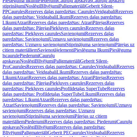
Pieslēguma līkumi
Piederumi
Cauruļu apskavas
Cauruļu apskavu
stiprinājumi
Noslēgi
Blīvējumi
Palīgmateriāli
Geberit Silent-
PP
Caurules
Rezerves daļas paredzētas: Caurules
Veidgabali
Rezerves
daļas paredzētas: Veidgabali
Līkumi
Rezerves daļas paredzētas:
Līkumi
Atzari
Rezerves daļas paredzētas: Atzari
Pārejas
Rezerves
daļas paredzētas: Pārejas
Piekļuves caurules
Rezerves daļas
paredzētas: Piekļuves caurules
Savienojumi
Rezerves daļas
paredzētas: Savienojumi
Uzmavu savienojumi
Rezerves daļas
paredzētas: Uzmavu savienojumi
Stiprinājuma savienojumi
Pārejas uz
citiem materiāliem
Savienotājelementi
Pieslēguma līkumi
Pieslēguma
īscaurule
Piederumi
Cauruļu
apskavas
Noslēgi
Blīvējumi
Palīgmateriāli
Geberit Silent-
Pro
Caurules
Rezerves daļas paredzētas: Caurules
Veidgabali
Rezerves
daļas paredzētas: Veidgabali
Līkumi
Rezerves daļas paredzētas:
Līkumi
Atzari
Rezerves daļas paredzētas: Atzari
Pārejas
Rezerves
daļas paredzētas: Pārejas
Piekļuves caurules
Rezerves daļas
paredzētas: Piekļuves caurules
Profildetaļas SuperTube
Rezerves
daļas paredzētas: Profildetaļas SuperTube
Līkumi
Rezerves daļas
paredzētas: Līkumi
Atzari
Rezerves daļas paredzētas:
Atzari
Savienojumi
Rezerves daļas paredzētas: Savienojumi
Uzmavu
savienojumi
Rezerves daļas paredzētas: Uzmavu
savienojumi
Stiprinājuma savienojumi
Pārejas uz citiem
materiāliem
Piederumi
Rezerves daļas paredzētas: Piederumi
Cauruļu
apskavas
Noslēgi
Blīvējumi
Rezerves daļas paredzētas:
Blīvējumi
Palīgmateriāli
Geberit PE
Caurules
Veidgabali
Rezerves