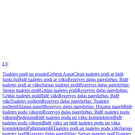
LV
Tualetes podi un pisuāri
Geberit AquaClean tualetes podi ar bidē
funkciju
Bidē tualetes podi ar vāku
Rezerves daļas paredzētas: Bidē
tualetes podi ar vāku
Sienas tualetes podi
Rezerves daļas paredzētas:
Sienas tualetes podi
Grīdas tualetes podi
Rezerves daļas paredzētas:
Grīdas tualetes podi
Bidē vāki
Rezerves daļas paredzētas: Bidē
vāki
Tualetes podiem
Rezerves daļas paredzētas: Tualetes
podiem
Dizaina paneļi
Rezerves daļas paredzētas: Dizaina paneļi
Bidē
tualetes podu vākiem
Rezerves daļas paredzētas: Bidē tualetes podu
vākiem
Piederumi
Bidē tualetes podu un vāku komplektiem
Bidē
tualetes podu vākiem
Bidē vāku un bidē tualetes podu un vāku
komplektiem
Palīgmateriāli
Tualetes podi un tualetes poda vāki
Sienas
tualetes podi
Rezerves daļas paredzētas: Sienas tualetes podi
Tualetes