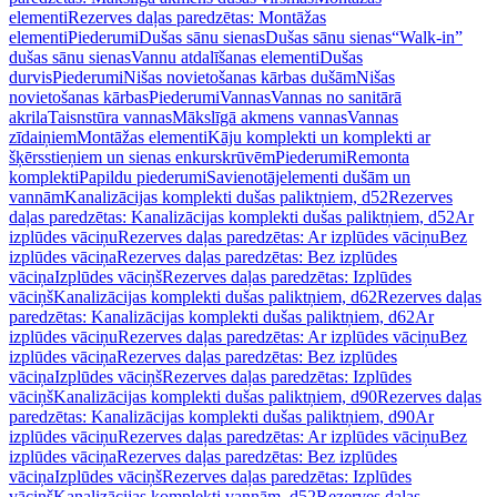
elementi
Rezerves daļas paredzētas: Montāžas
elementi
Piederumi
Dušas sānu sienas
Dušas sānu sienas
“Walk-in”
dušas sānu sienas
Vannu atdalīšanas elementi
Dušas
durvis
Piederumi
Nišas novietošanas kārbas dušām
Nišas
novietošanas kārbas
Piederumi
Vannas
Vannas no sanitārā
akrila
Taisnstūra vannas
Mākslīgā akmens vannas
Vannas
zīdaiņiem
Montāžas elementi
Kāju komplekti un komplekti ar
šķērsstieņiem un sienas enkurskrūvēm
Piederumi
Remonta
komplekti
Papildu piederumi
Savienotājelementi dušām un
vannām
Kanalizācijas komplekti dušas paliktņiem, d52
Rezerves
daļas paredzētas: Kanalizācijas komplekti dušas paliktņiem, d52
Ar
izplūdes vāciņu
Rezerves daļas paredzētas: Ar izplūdes vāciņu
Bez
izplūdes vāciņa
Rezerves daļas paredzētas: Bez izplūdes
vāciņa
Izplūdes vāciņš
Rezerves daļas paredzētas: Izplūdes
vāciņš
Kanalizācijas komplekti dušas paliktņiem, d62
Rezerves daļas
paredzētas: Kanalizācijas komplekti dušas paliktņiem, d62
Ar
izplūdes vāciņu
Rezerves daļas paredzētas: Ar izplūdes vāciņu
Bez
izplūdes vāciņa
Rezerves daļas paredzētas: Bez izplūdes
vāciņa
Izplūdes vāciņš
Rezerves daļas paredzētas: Izplūdes
vāciņš
Kanalizācijas komplekti dušas paliktņiem, d90
Rezerves daļas
paredzētas: Kanalizācijas komplekti dušas paliktņiem, d90
Ar
izplūdes vāciņu
Rezerves daļas paredzētas: Ar izplūdes vāciņu
Bez
izplūdes vāciņa
Rezerves daļas paredzētas: Bez izplūdes
vāciņa
Izplūdes vāciņš
Rezerves daļas paredzētas: Izplūdes
vāciņš
Kanalizācijas komplekti vannām, d52
Rezerves daļas