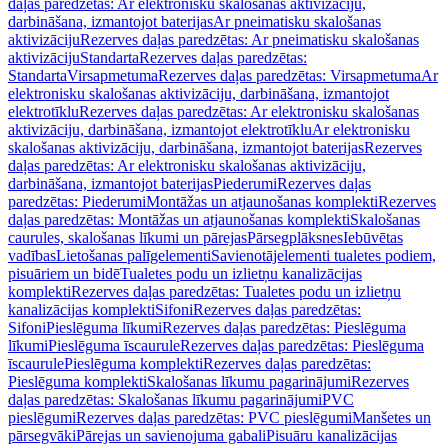
daļas paredzētas: Ar elektronisku skalošanas aktivizāciju,
darbināšana, izmantojot baterijas
Ar pneimatisku skalošanas
aktivizāciju
Rezerves daļas paredzētas: Ar pneimatisku skalošanas
aktivizāciju
Standarta
Rezerves daļas paredzētas:
Standarta
Virsapmetuma
Rezerves daļas paredzētas: Virsapmetuma
Ar
elektronisku skalošanas aktivizāciju, darbināšana, izmantojot
elektrotīklu
Rezerves daļas paredzētas: Ar elektronisku skalošanas
aktivizāciju, darbināšana, izmantojot elektrotīklu
Ar elektronisku
skalošanas aktivizāciju, darbināšana, izmantojot baterijas
Rezerves
daļas paredzētas: Ar elektronisku skalošanas aktivizāciju,
darbināšana, izmantojot baterijas
Piederumi
Rezerves daļas
paredzētas: Piederumi
Montāžas un atjaunošanas komplekti
Rezerves
daļas paredzētas: Montāžas un atjaunošanas komplekti
Skalošanas
caurules, skalošanas līkumi un pārejas
Pārsegplāksnes
Iebūvētas
vadības
Lietošanas palīgelementi
Savienotājelementi tualetes podiem,
pisuāriem un bidē
Tualetes podu un izlietņu kanalizācijas
komplekti
Rezerves daļas paredzētas: Tualetes podu un izlietņu
kanalizācijas komplekti
Sifoni
Rezerves daļas paredzētas:
Sifoni
Pieslēguma līkumi
Rezerves daļas paredzētas: Pieslēguma
līkumi
Pieslēguma īscaurule
Rezerves daļas paredzētas: Pieslēguma
īscaurule
Pieslēguma komplekti
Rezerves daļas paredzētas:
Pieslēguma komplekti
Skalošanas līkumu pagarinājumi
Rezerves
daļas paredzētas: Skalošanas līkumu pagarinājumi
PVC
pieslēgumi
Rezerves daļas paredzētas: PVC pieslēgumi
Manšetes un
pārsegvāki
Pārejas un savienojuma gabali
Pisuāru kanalizācijas