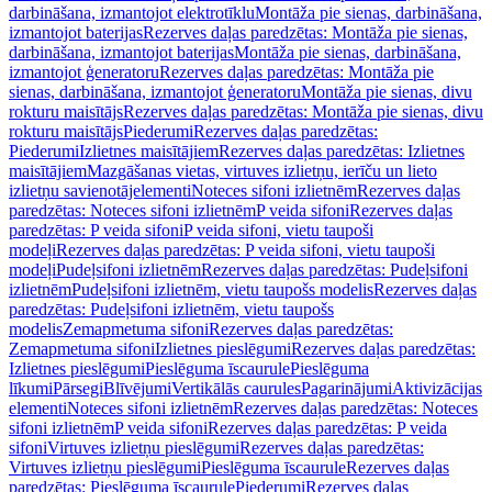
darbināšana, izmantojot elektrotīklu
Montāža pie sienas, darbināšana,
izmantojot baterijas
Rezerves daļas paredzētas: Montāža pie sienas,
darbināšana, izmantojot baterijas
Montāža pie sienas, darbināšana,
izmantojot ģeneratoru
Rezerves daļas paredzētas: Montāža pie
sienas, darbināšana, izmantojot ģeneratoru
Montāža pie sienas, divu
rokturu maisītājs
Rezerves daļas paredzētas: Montāža pie sienas, divu
rokturu maisītājs
Piederumi
Rezerves daļas paredzētas:
Piederumi
Izlietnes maisītājiem
Rezerves daļas paredzētas: Izlietnes
maisītājiem
Mazgāšanas vietas, virtuves izlietņu, ierīču un lieto
izlietņu savienotājelementi
Noteces sifoni izlietnēm
Rezerves daļas
paredzētas: Noteces sifoni izlietnēm
P veida sifoni
Rezerves daļas
paredzētas: P veida sifoni
P veida sifoni, vietu taupoši
modeļi
Rezerves daļas paredzētas: P veida sifoni, vietu taupoši
modeļi
Pudeļsifoni izlietnēm
Rezerves daļas paredzētas: Pudeļsifoni
izlietnēm
Pudeļsifoni izlietnēm, vietu taupošs modelis
Rezerves daļas
paredzētas: Pudeļsifoni izlietnēm, vietu taupošs
modelis
Zemapmetuma sifoni
Rezerves daļas paredzētas:
Zemapmetuma sifoni
Izlietnes pieslēgumi
Rezerves daļas paredzētas:
Izlietnes pieslēgumi
Pieslēguma īscaurule
Pieslēguma
līkumi
Pārsegi
Blīvējumi
Vertikālās caurules
Pagarinājumi
Aktivizācijas
elementi
Noteces sifoni izlietnēm
Rezerves daļas paredzētas: Noteces
sifoni izlietnēm
P veida sifoni
Rezerves daļas paredzētas: P veida
sifoni
Virtuves izlietņu pieslēgumi
Rezerves daļas paredzētas:
Virtuves izlietņu pieslēgumi
Pieslēguma īscaurule
Rezerves daļas
paredzētas: Pieslēguma īscaurule
Piederumi
Rezerves daļas