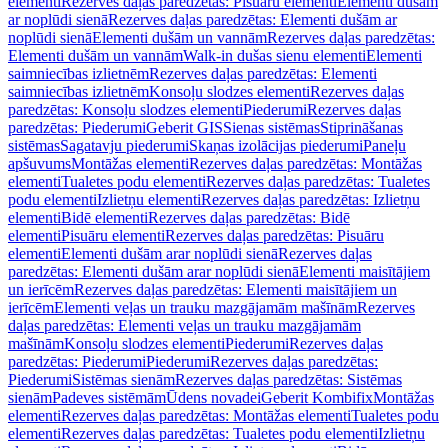
elementi
Rezerves daļas paredzētas: Pisuāru elementi
Elementi dušām
ar noplūdi sienā
Rezerves daļas paredzētas: Elementi dušām ar
noplūdi sienā
Elementi dušām un vannām
Rezerves daļas paredzētas:
Elementi dušām un vannām
Walk-in dušas sienu elementi
Elementi
saimniecības izlietnēm
Rezerves daļas paredzētas: Elementi
saimniecības izlietnēm
Konsoļu slodzes elementi
Rezerves daļas
paredzētas: Konsoļu slodzes elementi
Piederumi
Rezerves daļas
paredzētas: Piederumi
Geberit GIS
Sienas sistēmas
Stiprināšanas
sistēmas
Sagatavju piederumi
Skaņas izolācijas piederumi
Paneļu
apšuvums
Montāžas elementi
Rezerves daļas paredzētas: Montāžas
elementi
Tualetes podu elementi
Rezerves daļas paredzētas: Tualetes
podu elementi
Izlietņu elementi
Rezerves daļas paredzētas: Izlietņu
elementi
Bidē elementi
Rezerves daļas paredzētas: Bidē
elementi
Pisuāru elementi
Rezerves daļas paredzētas: Pisuāru
elementi
Elementi dušām arar noplūdi sienā
Rezerves daļas
paredzētas: Elementi dušām arar noplūdi sienā
Elementi maisītājiem
un ierīcēm
Rezerves daļas paredzētas: Elementi maisītājiem un
ierīcēm
Elementi veļas un trauku mazgājamām mašīnām
Rezerves
daļas paredzētas: Elementi veļas un trauku mazgājamām
mašīnām
Konsoļu slodzes elementi
Piederumi
Rezerves daļas
paredzētas: Piederumi
Piederumi
Rezerves daļas paredzētas:
Piederumi
Sistēmas sienām
Rezerves daļas paredzētas: Sistēmas
sienām
Padeves sistēmām
Ūdens novadei
Geberit Kombifix
Montāžas
elementi
Rezerves daļas paredzētas: Montāžas elementi
Tualetes podu
elementi
Rezerves daļas paredzētas: Tualetes podu elementi
Izlietņu