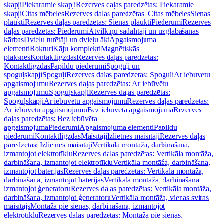
skapji
Piekaramie skapji
Rezerves daļas paredzētas: Piekaramie
skapji
Citas mēbeles
Rezerves daļas paredzētas: Citas mēbeles
Sienas
plaukti
Rezerves daļas paredzētas: Sienas plaukti
Piederumi
Rezerves
daļas paredzētas: Piederumi
Atvilktņu sadalītāji un uzglabāšanas
kārbas
Dvieļu turētāji un dvieļu āķi
Apgaismojuma
elementi
Rokturi
Kāju komplekti
Magnētiskās
plāksnes
Kontaktligzdas
Rezerves daļas paredzētas:
Kontaktligzdas
Papildu piederumi
Spoguļi un
spoguļskapji
Spoguļi
Rezerves daļas paredzētas: Spoguļi
Ar iebūvētu
apgaismojumu
Rezerves daļas paredzētas: Ar iebūvētu
apgaismojumu
Spoguļskapji
Rezerves daļas paredzētas:
Spoguļskapji
Ar iebūvētu apgaismojumu
Rezerves daļas paredzētas:
Ar iebūvētu apgaismojumu
Bez iebūvēta apgaismojuma
Rezerves
daļas paredzētas: Bez iebūvēta
apgaismojuma
Piederumi
Apgaismojuma elementi
Papildu
piederumi
Kontaktligzdas
Maisītāji
Izlietnes maisītāji
Rezerves daļas
paredzētas: Izlietnes maisītāji
Vertikāla montāža, darbināšana,
izmantojot elektrotīklu
Rezerves daļas paredzētas: Vertikāla montāža,
darbināšana, izmantojot elektrotīklu
Vertikāla montāža, darbināšana,
izmantojot baterijas
Rezerves daļas paredzētas: Vertikāla montāža,
darbināšana, izmantojot baterijas
Vertikāla montāža, darbināšana,
izmantojot ģeneratoru
Rezerves daļas paredzētas: Vertikāla montāža,
darbināšana, izmantojot ģeneratoru
Vertikāla montāža, vienas sviras
maisītājs
Montāža pie sienas, darbināšana, izmantojot
elektrotīklu
Rezerves daļas paredzētas: Montāža pie sienas,