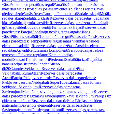
vārsti
Virsmu temperatūras regulēšana
Sistēmu caurule
Ieklāšanas
materiāls
Malas izolācijas joslas
Līmlentes
Izplešanas adatas
Javas
piedevas
Izplešanās šuves
Cauruļu līkumu balsti
Sadales skapji
Metāla
sadales skapji
Sadalītāju klāsts
Rezerves daļas paredzētas: Sadalītāju
klāsts
Sadalītāji grīdas apsildei
Rezerves daļas paredzētas: Sadalītāji
grīdas apsildei
Lodveida ventiļi
Termometrs
Pārejas
Rezerves daļas
paredzētas: Pārejas
Sadalītāju noslēgi
Ātrās atgaisošanas
vārsti
Plūsmas sadalītājs
Temperatūras regulēšanas vienības
Rezerves
daļas paredzētas: Temperatūras regulēšanas vienības
Apsildes
elementu sadalītāji
Rezerves daļas paredzētas: Apsildes elementu
sadalītāji
Apvadi
Regulēšanas komponenti
Servopiedziņas
Telpas
termostati
Galvenie regulatori
Komunikācijas
moduļi
Sensori
Transformatori
Piederumi
Sadalītāju izolācija
Ēku
kanalizācijas sistēmas
Geberit Silent-
db20
Caurules
Veidgabali
Rezerves daļas paredzētas:
Veidgabali
Līkumi
Atzari
Rezerves daļas paredzētas:
Atzari
Pārejas
Piekļuves caurules
Rezerves daļas paredzētas:
Piekļuves caurules
Veidgabali SuperTube
Līkumi
Īpašas formas
veidgabali
Savienojumi
Rezerves daļas paredzētas:
Savienojumi
Metināmie savienojumi
Uzmavu savienojumi
Rezerves
daļas paredzētas: Uzmavu savienojumi
Skavu savienojumi
Pārejas uz
citiem materiāliem
Rezerves daļas paredzētas: Pārejas uz citiem
materiāliem
Savienotājelementi
Rezerves daļas paredzētas:
Savienotājelementi
Pieslēguma līkumi
Rezerves daļas paredzētas: