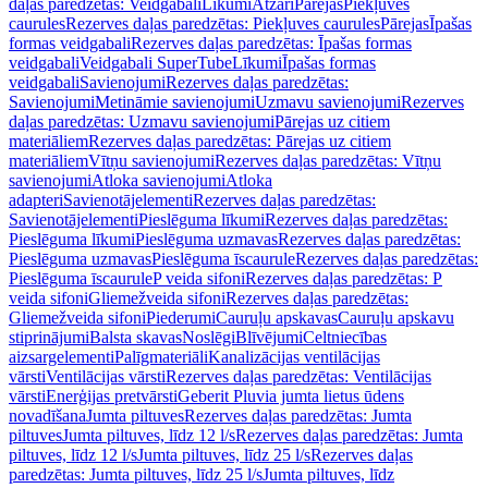
daļas paredzētas: Veidgabali
Līkumi
Atzari
Pārejas
Piekļuves
caurules
Rezerves daļas paredzētas: Piekļuves caurules
Pārejas
Īpašas
formas veidgabali
Rezerves daļas paredzētas: Īpašas formas
veidgabali
Veidgabali SuperTube
Līkumi
Īpašas formas
veidgabali
Savienojumi
Rezerves daļas paredzētas:
Savienojumi
Metināmie savienojumi
Uzmavu savienojumi
Rezerves
daļas paredzētas: Uzmavu savienojumi
Pārejas uz citiem
materiāliem
Rezerves daļas paredzētas: Pārejas uz citiem
materiāliem
Vītņu savienojumi
Rezerves daļas paredzētas: Vītņu
savienojumi
Atloka savienojumi
Atloka
adapteri
Savienotājelementi
Rezerves daļas paredzētas:
Savienotājelementi
Pieslēguma līkumi
Rezerves daļas paredzētas:
Pieslēguma līkumi
Pieslēguma uzmavas
Rezerves daļas paredzētas:
Pieslēguma uzmavas
Pieslēguma īscaurule
Rezerves daļas paredzētas:
Pieslēguma īscaurule
P veida sifoni
Rezerves daļas paredzētas: P
veida sifoni
Gliemežveida sifoni
Rezerves daļas paredzētas:
Gliemežveida sifoni
Piederumi
Cauruļu apskavas
Cauruļu apskavu
stiprinājumi
Balsta skavas
Noslēgi
Blīvējumi
Celtniecības
aizsargelementi
Palīgmateriāli
Kanalizācijas ventilācijas
vārsti
Ventilācijas vārsti
Rezerves daļas paredzētas: Ventilācijas
vārsti
Enerģijas pretvārsti
Geberit Pluvia jumta lietus ūdens
novadīšana
Jumta piltuves
Rezerves daļas paredzētas: Jumta
piltuves
Jumta piltuves, līdz 12 l/s
Rezerves daļas paredzētas: Jumta
piltuves, līdz 12 l/s
Jumta piltuves, līdz 25 l/s
Rezerves daļas
paredzētas: Jumta piltuves, līdz 25 l/s
Jumta piltuves, līdz