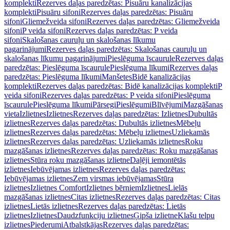
komplekti
Rezerves daļas paredzētas: Pisuāru kanalizācijas
komplekti
Pisuāru sifoni
Rezerves daļas paredzētas: Pisuāru
sifoni
Gliemežveida sifoni
Rezerves daļas paredzētas: Gliemežveida
sifoni
P veida sifoni
Rezerves daļas paredzētas: P veida
sifoni
Skalošanas cauruļu un skalošanas līkumu
pagarinājumi
Rezerves daļas paredzētas: Skalošanas cauruļu un
skalošanas līkumu pagarinājumi
Pieslēguma īscaurule
Rezerves daļas
paredzētas: Pieslēguma īscaurule
Pieslēguma līkumi
Rezerves daļas
paredzētas: Pieslēguma līkumi
Manšetes
Bidē kanalizācijas
komplekti
Rezerves daļas paredzētas: Bidē kanalizācijas komplekti
P
veida sifoni
Rezerves daļas paredzētas: P veida sifoni
Pieslēguma
īscaurule
Pieslēguma līkumi
Pārsegi
Pieslēgumi
Blīvējumi
Mazgāšanas
vieta
Izlietnes
Izlietnes
Rezerves daļas paredzētas: Izlietnes
Dubultās
izlietnes
Rezerves daļas paredzētas: Dubultās izlietnes
Mēbeļu
izlietnes
Rezerves daļas paredzētas: Mēbeļu izlietnes
Uzliekamās
izlietnes
Rezerves daļas paredzētas: Uzliekamās izlietnes
Roku
mazgāšanas izlietnes
Rezerves daļas paredzētas: Roku mazgāšanas
izlietnes
Stūra roku mazgāšanas izlietne
Daļēji iemontētās
izlietnes
Iebūvējamas izlietnes
Rezerves daļas paredzētas:
Iebūvējamas izlietnes
Zem virsmas iebūvējamas
Stūra
izlietnes
Izlietnes Comfort
Izlietnes bērniem
Izlietnes
Lielās
mazgāšanas izlietnes
Citas izlietnes
Rezerves daļas paredzētas: Citas
izlietnes
Lietās izlietnes
Rezerves daļas paredzētas: Lietās
izlietnes
Izlietnes
Daudzfunkciju izlietnes
Ģipša izlietne
Klašu telpu
izlietnes
Piederumi
Atbalstkājas
Rezerves daļas paredzētas: