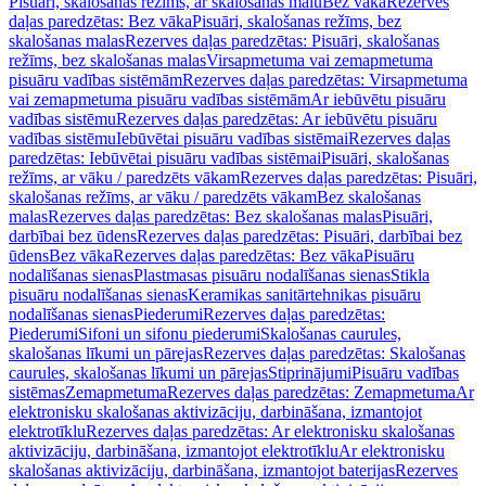
Pisuāri, skalošanas režīms, ar skalošanas malu
Bez vāka
Rezerves
daļas paredzētas: Bez vāka
Pisuāri, skalošanas režīms, bez
skalošanas malas
Rezerves daļas paredzētas: Pisuāri, skalošanas
režīms, bez skalošanas malas
Virsapmetuma vai zemapmetuma
pisuāru vadības sistēmām
Rezerves daļas paredzētas: Virsapmetuma
vai zemapmetuma pisuāru vadības sistēmām
Ar iebūvētu pisuāru
vadības sistēmu
Rezerves daļas paredzētas: Ar iebūvētu pisuāru
vadības sistēmu
Iebūvētai pisuāru vadības sistēmai
Rezerves daļas
paredzētas: Iebūvētai pisuāru vadības sistēmai
Pisuāri, skalošanas
režīms, ar vāku / paredzēts vākam
Rezerves daļas paredzētas: Pisuāri,
skalošanas režīms, ar vāku / paredzēts vākam
Bez skalošanas
malas
Rezerves daļas paredzētas: Bez skalošanas malas
Pisuāri,
darbībai bez ūdens
Rezerves daļas paredzētas: Pisuāri, darbībai bez
ūdens
Bez vāka
Rezerves daļas paredzētas: Bez vāka
Pisuāru
nodalīšanas sienas
Plastmasas pisuāru nodalīšanas sienas
Stikla
pisuāru nodalīšanas sienas
Keramikas sanitārtehnikas pisuāru
nodalīšanas sienas
Piederumi
Rezerves daļas paredzētas:
Piederumi
Sifoni un sifonu piederumi
Skalošanas caurules,
skalošanas līkumi un pārejas
Rezerves daļas paredzētas: Skalošanas
caurules, skalošanas līkumi un pārejas
Stiprinājumi
Pisuāru vadības
sistēmas
Zemapmetuma
Rezerves daļas paredzētas: Zemapmetuma
Ar
elektronisku skalošanas aktivizāciju, darbināšana, izmantojot
elektrotīklu
Rezerves daļas paredzētas: Ar elektronisku skalošanas
aktivizāciju, darbināšana, izmantojot elektrotīklu
Ar elektronisku
skalošanas aktivizāciju, darbināšana, izmantojot baterijas
Rezerves