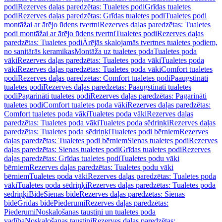
podi
Rezerves daļas paredzētas: Tualetes podi
Grīdas tualetes
podi
Rezerves daļas paredzētas: Grīdas tualetes podi
Tualetes podi
montāžai ar ārējo ūdens tvertni
Rezerves daļas paredzētas: Tualetes
podi montāžai ar ārējo ūdens tvertni
Tualetes podi
Rezerves daļas
paredzētas: Tualetes podi
Ārējās skalojamās tvertnes tualetes podiem,
no sanitārās keramikas
Montāža uz tualetes poda
Tualetes poda
vāki
Rezerves daļas paredzētas: Tualetes poda vāki
Tualetes poda
vāki
Rezerves daļas paredzētas: Tualetes poda vāki
Comfort tualetes
podi
Rezerves daļas paredzētas: Comfort tualetes podi
Paaugstināti
tualetes podi
Rezerves daļas paredzētas: Paaugstināti tualetes
podi
Pagarināti tualetes podi
Rezerves daļas paredzētas: Pagarināti
tualetes podi
Comfort tualetes poda vāki
Rezerves daļas paredzētas:
Comfort tualetes poda vāki
Tualetes poda vāki
Rezerves daļas
paredzētas: Tualetes poda vāki
Tualetes poda sēdriņķi
Rezerves daļas
paredzētas: Tualetes poda sēdriņķi
Tualetes podi bērniem
Rezerves
daļas paredzētas: Tualetes podi bērniem
Sienas tualetes podi
Rezerves
daļas paredzētas: Sienas tualetes podi
Grīdas tualetes podi
Rezerves
daļas paredzētas: Grīdas tualetes podi
Tualetes podu vāki
bērniem
Rezerves daļas paredzētas: Tualetes podu vāki
bērniem
Tualetes poda vāki
Rezerves daļas paredzētas: Tualetes poda
vāki
Tualetes poda sēdriņķi
Rezerves daļas paredzētas: Tualetes poda
sēdriņķi
Bidē
Sienas bidē
Rezerves daļas paredzētas: Sienas
bidē
Grīdas bidē
Piederumi
Rezerves daļas paredzētas:
Piederumi
Noskalošanas taustiņi un tualetes poda
vadība
Noskalošanas taustiņi
Rezerves daļas paredzētas: