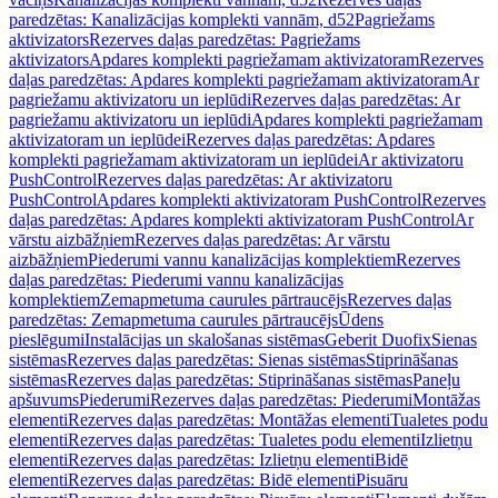
paredzētas: Kanalizācijas komplekti vannām, d52
Pagriežams
aktivizators
Rezerves daļas paredzētas: Pagriežams
aktivizators
Apdares komplekti pagriežamam aktivizatoram
Rezerves
daļas paredzētas: Apdares komplekti pagriežamam aktivizatoram
Ar
pagriežamu aktivizatoru un ieplūdi
Rezerves daļas paredzētas: Ar
pagriežamu aktivizatoru un ieplūdi
Apdares komplekti pagriežamam
aktivizatoram un ieplūdei
Rezerves daļas paredzētas: Apdares
komplekti pagriežamam aktivizatoram un ieplūdei
Ar aktivizatoru
PushControl
Rezerves daļas paredzētas: Ar aktivizatoru
PushControl
Apdares komplekti aktivizatoram PushControl
Rezerves
daļas paredzētas: Apdares komplekti aktivizatoram PushControl
Ar
vārstu aizbāžņiem
Rezerves daļas paredzētas: Ar vārstu
aizbāžņiem
Piederumi vannu kanalizācijas komplektiem
Rezerves
daļas paredzētas: Piederumi vannu kanalizācijas
komplektiem
Zemapmetuma caurules pārtraucējs
Rezerves daļas
paredzētas: Zemapmetuma caurules pārtraucējs
Ūdens
pieslēgumi
Instalācijas un skalošanas sistēmas
Geberit Duofix
Sienas
sistēmas
Rezerves daļas paredzētas: Sienas sistēmas
Stiprināšanas
sistēmas
Rezerves daļas paredzētas: Stiprināšanas sistēmas
Paneļu
apšuvums
Piederumi
Rezerves daļas paredzētas: Piederumi
Montāžas
elementi
Rezerves daļas paredzētas: Montāžas elementi
Tualetes podu
elementi
Rezerves daļas paredzētas: Tualetes podu elementi
Izlietņu
elementi
Rezerves daļas paredzētas: Izlietņu elementi
Bidē
elementi
Rezerves daļas paredzētas: Bidē elementi
Pisuāru