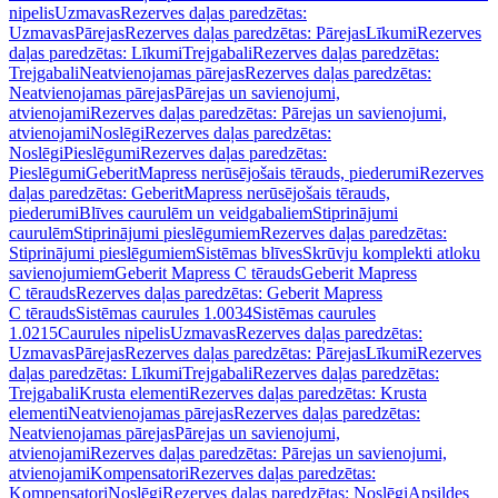
nipelis
Uzmavas
Rezerves daļas paredzētas:
Uzmavas
Pārejas
Rezerves daļas paredzētas: Pārejas
Līkumi
Rezerves
daļas paredzētas: Līkumi
Trejgabali
Rezerves daļas paredzētas:
Trejgabali
Neatvienojamas pārejas
Rezerves daļas paredzētas:
Neatvienojamas pārejas
Pārejas un savienojumi,
atvienojami
Rezerves daļas paredzētas: Pārejas un savienojumi,
atvienojami
Noslēgi
Rezerves daļas paredzētas:
Noslēgi
Pieslēgumi
Rezerves daļas paredzētas:
Pieslēgumi
GeberitMapress nerūsējošais tērauds, piederumi
Rezerves
daļas paredzētas: GeberitMapress nerūsējošais tērauds,
piederumi
Blīves caurulēm un veidgabaliem
Stiprinājumi
caurulēm
Stiprinājumi pieslēgumiem
Rezerves daļas paredzētas:
Stiprinājumi pieslēgumiem
Sistēmas blīves
Skrūvju komplekti atloku
savienojumiem
Geberit Mapress C tērauds
Geberit Mapress
C tērauds
Rezerves daļas paredzētas: Geberit Mapress
C tērauds
Sistēmas caurules 1.0034
Sistēmas caurules
1.0215
Caurules nipelis
Uzmavas
Rezerves daļas paredzētas:
Uzmavas
Pārejas
Rezerves daļas paredzētas: Pārejas
Līkumi
Rezerves
daļas paredzētas: Līkumi
Trejgabali
Rezerves daļas paredzētas:
Trejgabali
Krusta elementi
Rezerves daļas paredzētas: Krusta
elementi
Neatvienojamas pārejas
Rezerves daļas paredzētas:
Neatvienojamas pārejas
Pārejas un savienojumi,
atvienojami
Rezerves daļas paredzētas: Pārejas un savienojumi,
atvienojami
Kompensatori
Rezerves daļas paredzētas:
Kompensatori
Noslēgi
Rezerves daļas paredzētas: Noslēgi
Apsildes