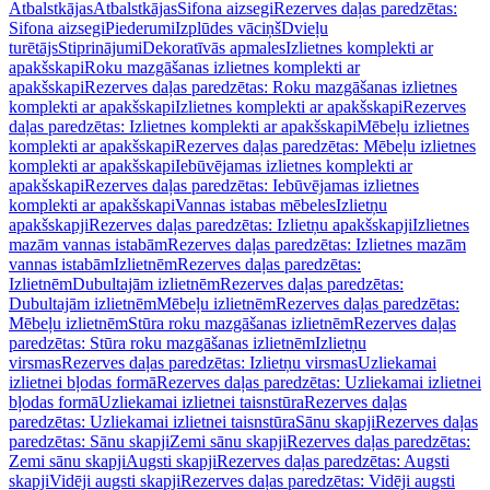
Atbalstkājas
Atbalstkājas
Sifona aizsegi
Rezerves daļas paredzētas:
Sifona aizsegi
Piederumi
Izplūdes vāciņš
Dvieļu
turētājs
Stiprinājumi
Dekoratīvās apmales
Izlietnes komplekti ar
apakšskapi
Roku mazgāšanas izlietnes komplekti ar
apakšskapi
Rezerves daļas paredzētas: Roku mazgāšanas izlietnes
komplekti ar apakšskapi
Izlietnes komplekti ar apakšskapi
Rezerves
daļas paredzētas: Izlietnes komplekti ar apakšskapi
Mēbeļu izlietnes
komplekti ar apakšskapi
Rezerves daļas paredzētas: Mēbeļu izlietnes
komplekti ar apakšskapi
Iebūvējamas izlietnes komplekti ar
apakšskapi
Rezerves daļas paredzētas: Iebūvējamas izlietnes
komplekti ar apakšskapi
Vannas istabas mēbeles
Izlietņu
apakšskapji
Rezerves daļas paredzētas: Izlietņu apakšskapji
Izlietnes
mazām vannas istabām
Rezerves daļas paredzētas: Izlietnes mazām
vannas istabām
Izlietnēm
Rezerves daļas paredzētas:
Izlietnēm
Dubultajām izlietnēm
Rezerves daļas paredzētas:
Dubultajām izlietnēm
Mēbeļu izlietnēm
Rezerves daļas paredzētas:
Mēbeļu izlietnēm
Stūra roku mazgāšanas izlietnēm
Rezerves daļas
paredzētas: Stūra roku mazgāšanas izlietnēm
Izlietņu
virsmas
Rezerves daļas paredzētas: Izlietņu virsmas
Uzliekamai
izlietnei bļodas formā
Rezerves daļas paredzētas: Uzliekamai izlietnei
bļodas formā
Uzliekamai izlietnei taisnstūra
Rezerves daļas
paredzētas: Uzliekamai izlietnei taisnstūra
Sānu skapji
Rezerves daļas
paredzētas: Sānu skapji
Zemi sānu skapji
Rezerves daļas paredzētas:
Zemi sānu skapji
Augsti skapji
Rezerves daļas paredzētas: Augsti
skapji
Vidēji augsti skapji
Rezerves daļas paredzētas: Vidēji augsti