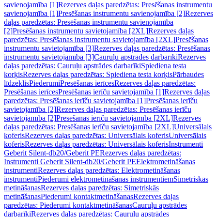
savienojamība [1]
Rezerves daļas paredzētas: Presēšanas instrumentu
savienojamība [1]
Presēšanas instrumentu savienojamība [2]
Rezerves
daļas paredzētas: Presēšanas instrumentu savienojamība
[2]
Presēšanas instrumentu savietojamība [2XL]
Rezerves daļas
paredzētas: Presēšanas instrumentu savietojamība [2XL]
Presēšanas
instrumentu savietojamība [3]
Rezerves daļas paredzētas: Presēšanas
instrumentu savietojamība [3]
Cauruļu apstrādes darbarīki
Rezerves
daļas paredzētas: Cauruļu apstrādes darbarīki
Spiediena testa
korķis
Rezerves daļas paredzētas: Spiediena testa korķis
Pārbaudes
līdzeklis
Piederumi
Presēšanas ierīces
Rezerves daļas paredzētas:
Presēšanas ierīces
Presēšanas ierīču savietojamība [1]
Rezerves daļas
paredzētas: Presēšanas ierīču savietojamība [1]
Presēšanas ierīču
savietojamība [2]
Rezerves daļas paredzētas: Presēšanas ierīču
savietojamība [2]
Presēšanas ierīču savietojamība [2XL]
Rezerves
daļas paredzētas: Presēšanas ierīču savietojamība [2XL]
Universālais
koferis
Rezerves daļas paredzētas: Universālais koferis
Universālais
koferis
Rezerves daļas paredzētas: Universālais koferis
Instrumenti
Geberit Silent-db20/Geberit PE
Rezerves daļas paredzētas:
Instrumenti Geberit Silent-db20/Geberit PE
Elektrometināšanas
instrumenti
Rezerves daļas paredzētas: Elektrometināšanas
instrumenti
Piederumi elektrometināšanas instrumentiem
Simetriskās
metināšanas
Rezerves daļas paredzētas: Simetriskās
metināšanas
Piederumi kontaktmetināšanas
Rezerves daļas
paredzētas: Piederumi kontaktmetināšanas
Cauruļu apstrādes
darbarīki
Rezerves daļas paredzētas: Cauruļu apstrādes