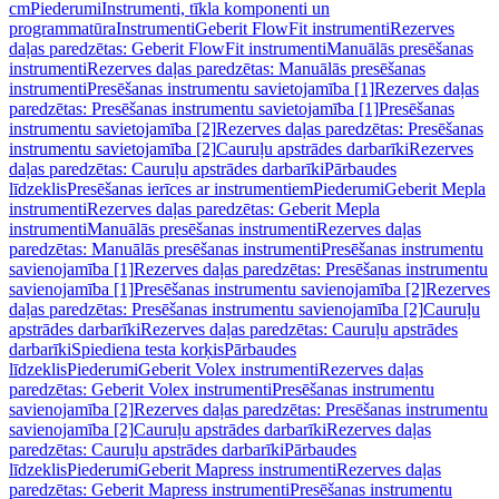
cm
Piederumi
Instrumenti, tīkla komponenti un
programmatūra
Instrumenti
Geberit FlowFit instrumenti
Rezerves
daļas paredzētas: Geberit FlowFit instrumenti
Manuālās presēšanas
instrumenti
Rezerves daļas paredzētas: Manuālās presēšanas
instrumenti
Presēšanas instrumentu savietojamība [1]
Rezerves daļas
paredzētas: Presēšanas instrumentu savietojamība [1]
Presēšanas
instrumentu savietojamība [2]
Rezerves daļas paredzētas: Presēšanas
instrumentu savietojamība [2]
Cauruļu apstrādes darbarīki
Rezerves
daļas paredzētas: Cauruļu apstrādes darbarīki
Pārbaudes
līdzeklis
Presēšanas ierīces ar instrumentiem
Piederumi
Geberit Mepla
instrumenti
Rezerves daļas paredzētas: Geberit Mepla
instrumenti
Manuālās presēšanas instrumenti
Rezerves daļas
paredzētas: Manuālās presēšanas instrumenti
Presēšanas instrumentu
savienojamība [1]
Rezerves daļas paredzētas: Presēšanas instrumentu
savienojamība [1]
Presēšanas instrumentu savienojamība [2]
Rezerves
daļas paredzētas: Presēšanas instrumentu savienojamība [2]
Cauruļu
apstrādes darbarīki
Rezerves daļas paredzētas: Cauruļu apstrādes
darbarīki
Spiediena testa korķis
Pārbaudes
līdzeklis
Piederumi
Geberit Volex instrumenti
Rezerves daļas
paredzētas: Geberit Volex instrumenti
Presēšanas instrumentu
savienojamība [2]
Rezerves daļas paredzētas: Presēšanas instrumentu
savienojamība [2]
Cauruļu apstrādes darbarīki
Rezerves daļas
paredzētas: Cauruļu apstrādes darbarīki
Pārbaudes
līdzeklis
Piederumi
Geberit Mapress instrumenti
Rezerves daļas
paredzētas: Geberit Mapress instrumenti
Presēšanas instrumentu