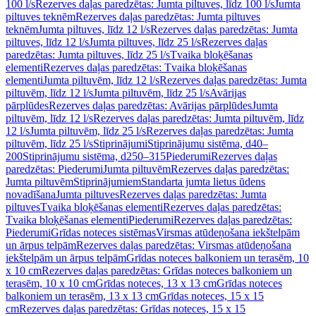
100 l/s
Rezerves daļas paredzētas: Jumta piltuves, līdz 100 l/s
Jumta
piltuves teknēm
Rezerves daļas paredzētas: Jumta piltuves
teknēm
Jumta piltuves, līdz 12 l/s
Rezerves daļas paredzētas: Jumta
piltuves, līdz 12 l/s
Jumta piltuves, līdz 25 l/s
Rezerves daļas
paredzētas: Jumta piltuves, līdz 25 l/s
Tvaika bloķēšanas
elementi
Rezerves daļas paredzētas: Tvaika bloķēšanas
elementi
Jumta piltuvēm, līdz 12 l/s
Rezerves daļas paredzētas: Jumta
piltuvēm, līdz 12 l/s
Jumta piltuvēm, līdz 25 l/s
Avārijas
pārplūdes
Rezerves daļas paredzētas: Avārijas pārplūdes
Jumta
piltuvēm, līdz 12 l/s
Rezerves daļas paredzētas: Jumta piltuvēm, līdz
12 l/s
Jumta piltuvēm, līdz 25 l/s
Rezerves daļas paredzētas: Jumta
piltuvēm, līdz 25 l/s
Stiprinājumi
Stiprinājumu sistēma, d40–
200
Stiprinājumu sistēma, d250–315
Piederumi
Rezerves daļas
paredzētas: Piederumi
Jumta piltuvēm
Rezerves daļas paredzētas:
Jumta piltuvēm
Stiprinājumiem
Standarta jumta lietus ūdens
novadīšana
Jumta piltuves
Rezerves daļas paredzētas: Jumta
piltuves
Tvaika bloķēšanas elementi
Rezerves daļas paredzētas:
Tvaika bloķēšanas elementi
Piederumi
Rezerves daļas paredzētas:
Piederumi
Grīdas noteces sistēmas
Virsmas atūdeņošana iekštelpām
un ārpus telpām
Rezerves daļas paredzētas: Virsmas atūdeņošana
iekštelpām un ārpus telpām
Grīdas noteces balkoniem un terasēm, 10
x 10 cm
Rezerves daļas paredzētas: Grīdas noteces balkoniem un
terasēm, 10 x 10 cm
Grīdas noteces, 13 x 13 cm
Grīdas noteces
balkoniem un terasēm, 13 x 13 cm
Grīdas noteces, 15 x 15
cm
Rezerves daļas paredzētas: Grīdas noteces, 15 x 15