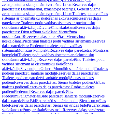
zemapmetuma skalojamām tvertnēm, 12 cm
Rezerves daļas
paredzētas: Darbināšanai, izmantojot baterijas, Geberit Sigma
zemapmetuma skalojamām tvertnēm, 12 cm
Tualetes podu vadības
sistēmas ar pneimatisku skalošanas aktivizāciju
Rezerves daļas
paredzētas: Tualetes podu vadības sistēmas ar pneimatisku
skalošanas aktivizāciju
Divu režīmu skalošanai
Rezerves daļas
paredzētas: Divu režīmu skalošanai
Vienrežīma
noskalošanai
Rezerves daļas paredzētas: Vienrežīma
noskalošanai
Piederumi tualetes podu vadības sistēmām
Rezerves
daļas paredzētas: Piederumi tualetes podu vadības
sistēmām
Montāžas komplekti
Rezerves daļas paredzētas: Montāžas
komplekti
Tualetes podu vadības sistēmām ar elektronisku
skalošanas aktivizāciju
Rezerves daļas paredzētas: Tualetes podu
vadības sistēmām ar elektronisku skalošanas
aktivizāciju
Savienojumi
Geberit Monolith sanitārie moduļi
Tualetes
podiem paredzēti sanitārie moduļi
Rezerves daļas paredzētas:
Tualetes podiem paredzēti sanitārie moduļi
Sienas tualetes
podiem
Rezerves daļas paredzētas: Sienas tualetes podiem
Grīdas
tualetes podiem
Rezerves daļas paredzētas: Grīdas tualetes
podiem
Piederumi
Rezerves daļas paredzētas:
Piederumi
Palīgmateriāli
Bidē paredzēti sanitārie moduļi
Rezerves
daļas paredzētas: Bidē paredzēti sanitārie moduļi
Sienas un grīdas
bidē
Rezerves daļas paredzētas: Sienas un grīdas bidē
Pisuārs
Pisuāri,
skalošanas režīms, ar skalošanas malu
Rezerves daļas paredzētas: