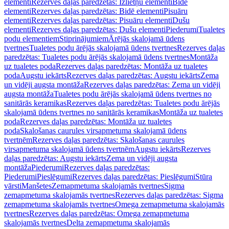
elementi
Rezerves daļas paredzētas: Izlietņu elementi
Bidē
elementi
Rezerves daļas paredzētas: Bidē elementi
Pisuāru
elementi
Rezerves daļas paredzētas: Pisuāru elementi
Dušu
elementi
Rezerves daļas paredzētas: Dušu elementi
Piederumi
Tualetes
podu elementiem
Stiprinājumiem
Ārējās skalojamā ūdens
tvertnes
Tualetes podu ārējās skalojamā ūdens tvertnes
Rezerves daļas
paredzētas: Tualetes podu ārējās skalojamā ūdens tvertnes
Montāža
uz tualetes poda
Rezerves daļas paredzētas: Montāža uz tualetes
poda
Augstu iekārts
Rezerves daļas paredzētas: Augstu iekārts
Zema
un vidēji augsta montāža
Rezerves daļas paredzētas: Zema un vidēji
augsta montāža
Tualetes podu ārējās skalojamā ūdens tvertnes no
sanitārās keramikas
Rezerves daļas paredzētas: Tualetes podu ārējās
skalojamā ūdens tvertnes no sanitārās keramikas
Montāža uz tualetes
poda
Rezerves daļas paredzētas: Montāža uz tualetes
poda
Skalošanas caurules virsapmetuma skalojamā ūdens
tvertnēm
Rezerves daļas paredzētas: Skalošanas caurules
virsapmetuma skalojamā ūdens tvertnēm
Augstu iekārts
Rezerves
daļas paredzētas: Augstu iekārts
Zema un vidēji augsta
montāža
Piederumi
Rezerves daļas paredzētas:
Piederumi
Pieslēgumi
Rezerves daļas paredzētas: Pieslēgumi
Stūra
vārsti
Manšetes
Zemapmetuma skalojamās tvertnes
Sigma
zemapmetuma skalojamās tvertnes
Rezerves daļas paredzētas: Sigma
zemapmetuma skalojamās tvertnes
Omega zemapmetuma skalojamās
tvertnes
Rezerves daļas paredzētas: Omega zemapmetuma
skalojamās tvertnes
Delta zemapmetuma skalojamās