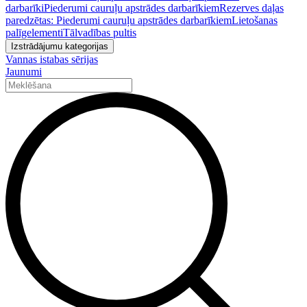
darbarīki
Piederumi cauruļu apstrādes darbarīkiem
Rezerves daļas
paredzētas: Piederumi cauruļu apstrādes darbarīkiem
Lietošanas
palīgelementi
Tālvadības pultis
Izstrādājumu kategorijas
Vannas istabas sērijas
Jaunumi