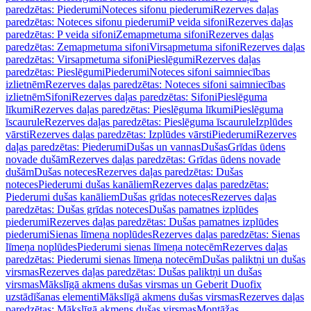
paredzētas: Piederumi
Noteces sifonu piederumi
Rezerves daļas
paredzētas: Noteces sifonu piederumi
P veida sifoni
Rezerves daļas
paredzētas: P veida sifoni
Zemapmetuma sifoni
Rezerves daļas
paredzētas: Zemapmetuma sifoni
Virsapmetuma sifoni
Rezerves daļas
paredzētas: Virsapmetuma sifoni
Pieslēgumi
Rezerves daļas
paredzētas: Pieslēgumi
Piederumi
Noteces sifoni saimniecības
izlietnēm
Rezerves daļas paredzētas: Noteces sifoni saimniecības
izlietnēm
Sifoni
Rezerves daļas paredzētas: Sifoni
Pieslēguma
līkumi
Rezerves daļas paredzētas: Pieslēguma līkumi
Pieslēguma
īscaurule
Rezerves daļas paredzētas: Pieslēguma īscaurule
Izplūdes
vārsti
Rezerves daļas paredzētas: Izplūdes vārsti
Piederumi
Rezerves
daļas paredzētas: Piederumi
Dušas un vannas
Dušas
Grīdas ūdens
novade dušām
Rezerves daļas paredzētas: Grīdas ūdens novade
dušām
Dušas noteces
Rezerves daļas paredzētas: Dušas
noteces
Piederumi dušas kanāliem
Rezerves daļas paredzētas:
Piederumi dušas kanāliem
Dušas grīdas noteces
Rezerves daļas
paredzētas: Dušas grīdas noteces
Dušas pamatnes izplūdes
piederumi
Rezerves daļas paredzētas: Dušas pamatnes izplūdes
piederumi
Sienas līmeņa noplūdes
Rezerves daļas paredzētas: Sienas
līmeņa noplūdes
Piederumi sienas līmeņa notecēm
Rezerves daļas
paredzētas: Piederumi sienas līmeņa notecēm
Dušas paliktņi un dušas
virsmas
Rezerves daļas paredzētas: Dušas paliktņi un dušas
virsmas
Mākslīgā akmens dušas virsmas un Geberit Duofix
uzstādīšanas elementi
Mākslīgā akmens dušas virsmas
Rezerves daļas
paredzētas: Mākslīgā akmens dušas virsmas
Montāžas