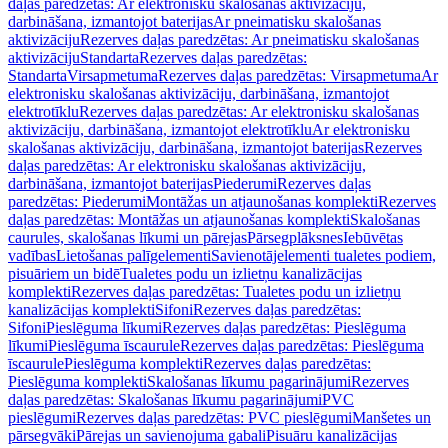
daļas paredzētas: Ar elektronisku skalošanas aktivizāciju,
darbināšana, izmantojot baterijas
Ar pneimatisku skalošanas
aktivizāciju
Rezerves daļas paredzētas: Ar pneimatisku skalošanas
aktivizāciju
Standarta
Rezerves daļas paredzētas:
Standarta
Virsapmetuma
Rezerves daļas paredzētas: Virsapmetuma
Ar
elektronisku skalošanas aktivizāciju, darbināšana, izmantojot
elektrotīklu
Rezerves daļas paredzētas: Ar elektronisku skalošanas
aktivizāciju, darbināšana, izmantojot elektrotīklu
Ar elektronisku
skalošanas aktivizāciju, darbināšana, izmantojot baterijas
Rezerves
daļas paredzētas: Ar elektronisku skalošanas aktivizāciju,
darbināšana, izmantojot baterijas
Piederumi
Rezerves daļas
paredzētas: Piederumi
Montāžas un atjaunošanas komplekti
Rezerves
daļas paredzētas: Montāžas un atjaunošanas komplekti
Skalošanas
caurules, skalošanas līkumi un pārejas
Pārsegplāksnes
Iebūvētas
vadības
Lietošanas palīgelementi
Savienotājelementi tualetes podiem,
pisuāriem un bidē
Tualetes podu un izlietņu kanalizācijas
komplekti
Rezerves daļas paredzētas: Tualetes podu un izlietņu
kanalizācijas komplekti
Sifoni
Rezerves daļas paredzētas:
Sifoni
Pieslēguma līkumi
Rezerves daļas paredzētas: Pieslēguma
līkumi
Pieslēguma īscaurule
Rezerves daļas paredzētas: Pieslēguma
īscaurule
Pieslēguma komplekti
Rezerves daļas paredzētas:
Pieslēguma komplekti
Skalošanas līkumu pagarinājumi
Rezerves
daļas paredzētas: Skalošanas līkumu pagarinājumi
PVC
pieslēgumi
Rezerves daļas paredzētas: PVC pieslēgumi
Manšetes un
pārsegvāki
Pārejas un savienojuma gabali
Pisuāru kanalizācijas