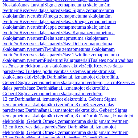
Noskalošanas taustiņi
Sigma zemapmetuma skalojamām
tvertnēm
Rezerves daļas paredzētas: Sigma zemapmetuma
skalojamām tvertnēm
Omega zemapmetuma skalojamām
tvertnēm
Rezerves daļas paredzētas: Omega zemapmetuma
skalojamām tvertnēm
Kappa zemapmetuma skalojamām
tvertnēm
Rezerves daļas paredzētas: Kappa zemapmetuma
skalojamām tvertnēm
Delta zemapmetuma skalojamām
tvertnēm
Rezerves daļas paredzētas: Delta zemapmetuma
skalojamām tvertnēm
Twinline zemapmetuma skalojamām
tvertnēm
Rezerves daļas paredzētas: Twinline zemapmetuma
skalojamām tvertnēm
Piederumi
Palīgmateriāli
Tualetes podu vadības
sistēmas ar elektronisku skalošanas aktivizāciju
Rezerves daļas
paredzētas: Tualetes podu vadības sistēmas ar elektronisku
skalošanas aktivizāciju
Darbināšanai, izmantojot elektrotīklu,
Geberit Sigma zemapmetuma skalojamām tvertnēm, 12 cm
Rezerves
daļas paredzētas: Darbināšanai, izmantojot elektrotīklu,
Geberit Sigma zemapmetuma skalojamām tvertnēm,
12 cm
Darbināšanai, izmantojot elektrotīklu, Geberit Sigma
zemapmetuma skalojamām tvertnēm, 8 cm
Rezerves daļas
paredzētas: Darbināšanai, izmantojot elektrotīklu, Geberit Sigma
zemapmetuma skalojamām tvertnēm, 8 cm
Darbināšanai, izmantojot
elektrotīklu, Geberit Omega zemapmetuma skalojamām tvertnēm,
12 cm
Rezerves daļas paredzētas: Darbināšanai, izmantojot
elektrotīklu, Geberit Omega zemapmetuma skalojamām tvertnēm,
12 cm
Darbināšanai, izmantojot baterijas, Geberit Sigma