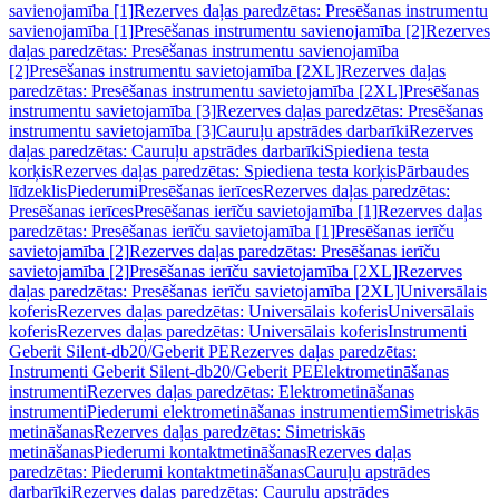
savienojamība [1]
Rezerves daļas paredzētas: Presēšanas instrumentu
savienojamība [1]
Presēšanas instrumentu savienojamība [2]
Rezerves
daļas paredzētas: Presēšanas instrumentu savienojamība
[2]
Presēšanas instrumentu savietojamība [2XL]
Rezerves daļas
paredzētas: Presēšanas instrumentu savietojamība [2XL]
Presēšanas
instrumentu savietojamība [3]
Rezerves daļas paredzētas: Presēšanas
instrumentu savietojamība [3]
Cauruļu apstrādes darbarīki
Rezerves
daļas paredzētas: Cauruļu apstrādes darbarīki
Spiediena testa
korķis
Rezerves daļas paredzētas: Spiediena testa korķis
Pārbaudes
līdzeklis
Piederumi
Presēšanas ierīces
Rezerves daļas paredzētas:
Presēšanas ierīces
Presēšanas ierīču savietojamība [1]
Rezerves daļas
paredzētas: Presēšanas ierīču savietojamība [1]
Presēšanas ierīču
savietojamība [2]
Rezerves daļas paredzētas: Presēšanas ierīču
savietojamība [2]
Presēšanas ierīču savietojamība [2XL]
Rezerves
daļas paredzētas: Presēšanas ierīču savietojamība [2XL]
Universālais
koferis
Rezerves daļas paredzētas: Universālais koferis
Universālais
koferis
Rezerves daļas paredzētas: Universālais koferis
Instrumenti
Geberit Silent-db20/Geberit PE
Rezerves daļas paredzētas:
Instrumenti Geberit Silent-db20/Geberit PE
Elektrometināšanas
instrumenti
Rezerves daļas paredzētas: Elektrometināšanas
instrumenti
Piederumi elektrometināšanas instrumentiem
Simetriskās
metināšanas
Rezerves daļas paredzētas: Simetriskās
metināšanas
Piederumi kontaktmetināšanas
Rezerves daļas
paredzētas: Piederumi kontaktmetināšanas
Cauruļu apstrādes
darbarīki
Rezerves daļas paredzētas: Cauruļu apstrādes