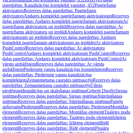
paredzētas: Kanalizācijas komplekti vannām, d52
Pagriežams
aktivizators
Rezerves daļas paredzētas: Pagriežams
aktivizators
Apdares komplekti pagriežamam aktivizatoram
Rezerves
daļas paredzētas: Apdares komplekti pagriežamam aktivizatoram
Ar
pagriežamu aktivizatoru un ieplūdi
Rezerves daļas paredzētas: Ar
pagriežamu aktivizatoru un ieplūdi
Apdares komplekti pagriežamam
aktivizatoram un ieplūdei
Rezerves daļas paredzētas: Apdares
komplekti pagriežamam aktivizatoram un ieplūdei
Ar aktivizatoru
PushControl
Rezerves daļas paredzētas: Ar aktivizatoru
PushControl
Apdares komplekti aktivizatoram PushControl
Rezerves
daļas paredzētas: Apdares komplekti aktivizatoram PushControl
Ar
vārstu aizbāžņiem
Rezerves daļas paredzētas: Ar vārstu
aizbāžņiem
Piederumi vannu kanalizācijas komplektiem
Rezerves
daļas paredzētas: Piederumi vannu kanalizācijas
komplektiem
Zemapmetuma caurules pārtraucējs
Rezerves daļas
paredzētas: Zemapmetuma caurules pārtraucējs
Ūdens
pieslēgumi
Instalācijas un skalošanas sistēmas
Geberit Duofix
Sienas
sistēmas
Rezerves daļas paredzētas: Sienas sistēmas
Stiprināšanas
sistēmas
Rezerves daļas paredzētas: Stiprināšanas sistēmas
Paneļu
apšuvums
Piederumi
Rezerves daļas paredzētas: Piederumi
Montāžas
elementi
Rezerves daļas paredzētas: Montāžas elementi
Tualetes podu
elementi
Rezerves daļas paredzētas: Tualetes podu elementi
Izlietņu
elementi
Rezerves daļas paredzētas: Izlietņu elementi
Bidē
elementi
Rezerves daļas paredzētas: Bidē elementi
Pisuāru