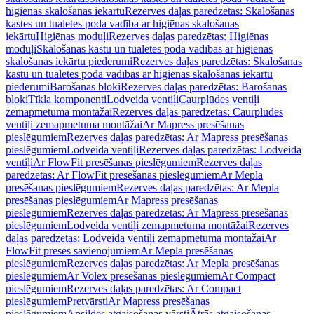
higiēnas skalošanas iekārtu
Rezerves daļas paredzētas: Skalošanas
kastes un tualetes poda vadība ar higiēnas skalošanas
iekārtu
Higiēnas moduļi
Rezerves daļas paredzētas: Higiēnas
moduļi
Skalošanas kastu un tualetes poda vadības ar higiēnas
skalošanas iekārtu piederumi
Rezerves daļas paredzētas: Skalošanas
kastu un tualetes poda vadības ar higiēnas skalošanas iekārtu
piederumi
Barošanas bloki
Rezerves daļas paredzētas: Barošanas
bloki
Tīkla komponenti
Lodveida ventiļi
Caurplūdes ventiļi
zemapmetuma montāžai
Rezerves daļas paredzētas: Caurplūdes
ventiļi zemapmetuma montāžai
Ar Mapress presēšanas
pieslēgumiem
Rezerves daļas paredzētas: Ar Mapress presēšanas
pieslēgumiem
Lodveida ventiļi
Rezerves daļas paredzētas: Lodveida
ventiļi
Ar FlowFit presēšanas pieslēgumiem
Rezerves daļas
paredzētas: Ar FlowFit presēšanas pieslēgumiem
Ar Mepla
presēšanas pieslēgumiem
Rezerves daļas paredzētas: Ar Mepla
presēšanas pieslēgumiem
Ar Mapress presēšanas
pieslēgumiem
Rezerves daļas paredzētas: Ar Mapress presēšanas
pieslēgumiem
Lodveida ventiļi zemapmetuma montāžai
Rezerves
daļas paredzētas: Lodveida ventiļi zemapmetuma montāžai
Ar
FlowFit preses savienojumiem
Ar Mepla presēšanas
pieslēgumiem
Rezerves daļas paredzētas: Ar Mepla presēšanas
pieslēgumiem
Ar Volex presēšanas pieslēgumiem
Ar Compact
pieslēgumiem
Rezerves daļas paredzētas: Ar Compact
pieslēgumiem
Pretvārsti
Ar Mapress presēšanas
pieslēgumiem
Apsildes atgaisošanas vārsti
Ātrās atgaisošanas