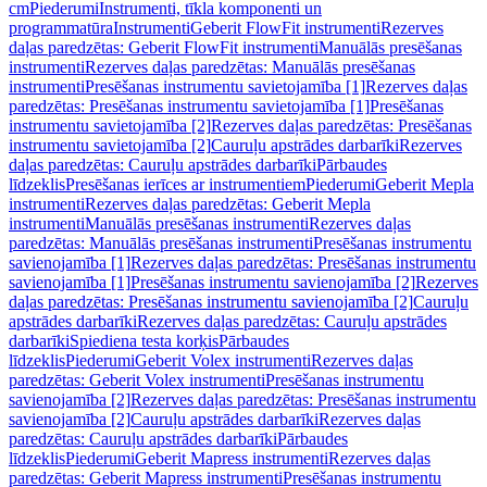
cm
Piederumi
Instrumenti, tīkla komponenti un
programmatūra
Instrumenti
Geberit FlowFit instrumenti
Rezerves
daļas paredzētas: Geberit FlowFit instrumenti
Manuālās presēšanas
instrumenti
Rezerves daļas paredzētas: Manuālās presēšanas
instrumenti
Presēšanas instrumentu savietojamība [1]
Rezerves daļas
paredzētas: Presēšanas instrumentu savietojamība [1]
Presēšanas
instrumentu savietojamība [2]
Rezerves daļas paredzētas: Presēšanas
instrumentu savietojamība [2]
Cauruļu apstrādes darbarīki
Rezerves
daļas paredzētas: Cauruļu apstrādes darbarīki
Pārbaudes
līdzeklis
Presēšanas ierīces ar instrumentiem
Piederumi
Geberit Mepla
instrumenti
Rezerves daļas paredzētas: Geberit Mepla
instrumenti
Manuālās presēšanas instrumenti
Rezerves daļas
paredzētas: Manuālās presēšanas instrumenti
Presēšanas instrumentu
savienojamība [1]
Rezerves daļas paredzētas: Presēšanas instrumentu
savienojamība [1]
Presēšanas instrumentu savienojamība [2]
Rezerves
daļas paredzētas: Presēšanas instrumentu savienojamība [2]
Cauruļu
apstrādes darbarīki
Rezerves daļas paredzētas: Cauruļu apstrādes
darbarīki
Spiediena testa korķis
Pārbaudes
līdzeklis
Piederumi
Geberit Volex instrumenti
Rezerves daļas
paredzētas: Geberit Volex instrumenti
Presēšanas instrumentu
savienojamība [2]
Rezerves daļas paredzētas: Presēšanas instrumentu
savienojamība [2]
Cauruļu apstrādes darbarīki
Rezerves daļas
paredzētas: Cauruļu apstrādes darbarīki
Pārbaudes
līdzeklis
Piederumi
Geberit Mapress instrumenti
Rezerves daļas
paredzētas: Geberit Mapress instrumenti
Presēšanas instrumentu