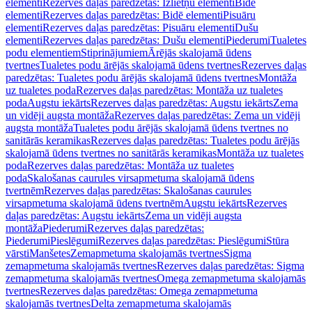
elementi
Rezerves daļas paredzētas: Izlietņu elementi
Bidē
elementi
Rezerves daļas paredzētas: Bidē elementi
Pisuāru
elementi
Rezerves daļas paredzētas: Pisuāru elementi
Dušu
elementi
Rezerves daļas paredzētas: Dušu elementi
Piederumi
Tualetes
podu elementiem
Stiprinājumiem
Ārējās skalojamā ūdens
tvertnes
Tualetes podu ārējās skalojamā ūdens tvertnes
Rezerves daļas
paredzētas: Tualetes podu ārējās skalojamā ūdens tvertnes
Montāža
uz tualetes poda
Rezerves daļas paredzētas: Montāža uz tualetes
poda
Augstu iekārts
Rezerves daļas paredzētas: Augstu iekārts
Zema
un vidēji augsta montāža
Rezerves daļas paredzētas: Zema un vidēji
augsta montāža
Tualetes podu ārējās skalojamā ūdens tvertnes no
sanitārās keramikas
Rezerves daļas paredzētas: Tualetes podu ārējās
skalojamā ūdens tvertnes no sanitārās keramikas
Montāža uz tualetes
poda
Rezerves daļas paredzētas: Montāža uz tualetes
poda
Skalošanas caurules virsapmetuma skalojamā ūdens
tvertnēm
Rezerves daļas paredzētas: Skalošanas caurules
virsapmetuma skalojamā ūdens tvertnēm
Augstu iekārts
Rezerves
daļas paredzētas: Augstu iekārts
Zema un vidēji augsta
montāža
Piederumi
Rezerves daļas paredzētas:
Piederumi
Pieslēgumi
Rezerves daļas paredzētas: Pieslēgumi
Stūra
vārsti
Manšetes
Zemapmetuma skalojamās tvertnes
Sigma
zemapmetuma skalojamās tvertnes
Rezerves daļas paredzētas: Sigma
zemapmetuma skalojamās tvertnes
Omega zemapmetuma skalojamās
tvertnes
Rezerves daļas paredzētas: Omega zemapmetuma
skalojamās tvertnes
Delta zemapmetuma skalojamās