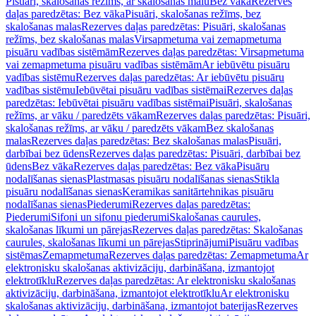
Pisuāri, skalošanas režīms, ar skalošanas malu
Bez vāka
Rezerves
daļas paredzētas: Bez vāka
Pisuāri, skalošanas režīms, bez
skalošanas malas
Rezerves daļas paredzētas: Pisuāri, skalošanas
režīms, bez skalošanas malas
Virsapmetuma vai zemapmetuma
pisuāru vadības sistēmām
Rezerves daļas paredzētas: Virsapmetuma
vai zemapmetuma pisuāru vadības sistēmām
Ar iebūvētu pisuāru
vadības sistēmu
Rezerves daļas paredzētas: Ar iebūvētu pisuāru
vadības sistēmu
Iebūvētai pisuāru vadības sistēmai
Rezerves daļas
paredzētas: Iebūvētai pisuāru vadības sistēmai
Pisuāri, skalošanas
režīms, ar vāku / paredzēts vākam
Rezerves daļas paredzētas: Pisuāri,
skalošanas režīms, ar vāku / paredzēts vākam
Bez skalošanas
malas
Rezerves daļas paredzētas: Bez skalošanas malas
Pisuāri,
darbībai bez ūdens
Rezerves daļas paredzētas: Pisuāri, darbībai bez
ūdens
Bez vāka
Rezerves daļas paredzētas: Bez vāka
Pisuāru
nodalīšanas sienas
Plastmasas pisuāru nodalīšanas sienas
Stikla
pisuāru nodalīšanas sienas
Keramikas sanitārtehnikas pisuāru
nodalīšanas sienas
Piederumi
Rezerves daļas paredzētas:
Piederumi
Sifoni un sifonu piederumi
Skalošanas caurules,
skalošanas līkumi un pārejas
Rezerves daļas paredzētas: Skalošanas
caurules, skalošanas līkumi un pārejas
Stiprinājumi
Pisuāru vadības
sistēmas
Zemapmetuma
Rezerves daļas paredzētas: Zemapmetuma
Ar
elektronisku skalošanas aktivizāciju, darbināšana, izmantojot
elektrotīklu
Rezerves daļas paredzētas: Ar elektronisku skalošanas
aktivizāciju, darbināšana, izmantojot elektrotīklu
Ar elektronisku
skalošanas aktivizāciju, darbināšana, izmantojot baterijas
Rezerves