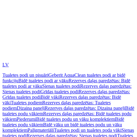
LV
Tualetes podi un pisuāri
Geberit AquaClean tualetes podi ar bidē
funkciju
Bidē tualetes podi ar vāku
Rezerves daļas paredzētas: Bidē
tualetes podi ar vāku
Sienas tualetes podi
Rezerves daļas paredzētas:
Sienas tualetes podi
Grīdas tualetes podi
Rezerves daļas paredzētas:
Grīdas tualetes podi
Bidē vāki
Rezerves daļas paredzētas: Bidē
vāki
Tualetes podiem
Rezerves daļas paredzētas: Tualetes
podiem
Dizaina paneļi
Rezerves daļas paredzētas: Dizaina paneļi
Bidē
tualetes podu vākiem
Rezerves daļas paredzētas: Bidē tualetes podu
vākiem
Piederumi
Bidē tualetes podu un vāku komplektiem
Bidē
tualetes podu vākiem
Bidē vāku un bidē tualetes podu un vāku
komplektiem
Palīgmateriāli
Tualetes podi un tualetes poda vāki
Sienas
tualetes podi
Rezerves daļas paredzētas: Sienas tualetes podi
Tualetes