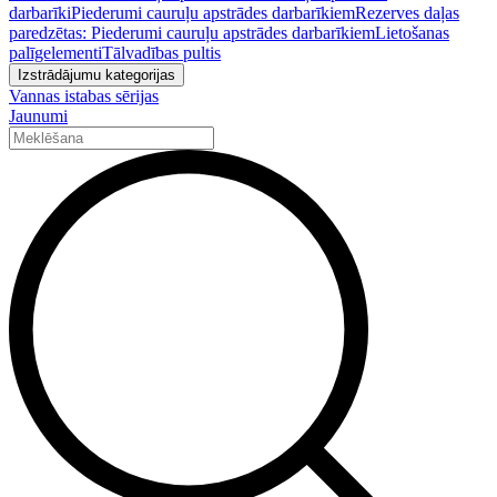
darbarīki
Piederumi cauruļu apstrādes darbarīkiem
Rezerves daļas
paredzētas: Piederumi cauruļu apstrādes darbarīkiem
Lietošanas
palīgelementi
Tālvadības pultis
Izstrādājumu kategorijas
Vannas istabas sērijas
Jaunumi