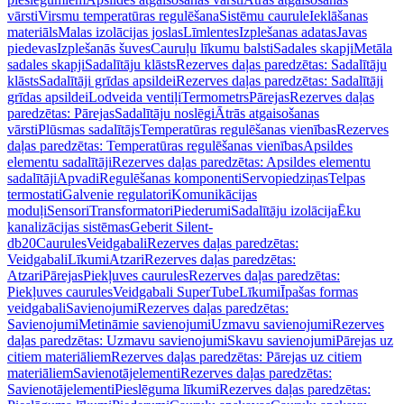
vārsti
Virsmu temperatūras regulēšana
Sistēmu caurule
Ieklāšanas
materiāls
Malas izolācijas joslas
Līmlentes
Izplešanas adatas
Javas
piedevas
Izplešanās šuves
Cauruļu līkumu balsti
Sadales skapji
Metāla
sadales skapji
Sadalītāju klāsts
Rezerves daļas paredzētas: Sadalītāju
klāsts
Sadalītāji grīdas apsildei
Rezerves daļas paredzētas: Sadalītāji
grīdas apsildei
Lodveida ventiļi
Termometrs
Pārejas
Rezerves daļas
paredzētas: Pārejas
Sadalītāju noslēgi
Ātrās atgaisošanas
vārsti
Plūsmas sadalītājs
Temperatūras regulēšanas vienības
Rezerves
daļas paredzētas: Temperatūras regulēšanas vienības
Apsildes
elementu sadalītāji
Rezerves daļas paredzētas: Apsildes elementu
sadalītāji
Apvadi
Regulēšanas komponenti
Servopiedziņas
Telpas
termostati
Galvenie regulatori
Komunikācijas
moduļi
Sensori
Transformatori
Piederumi
Sadalītāju izolācija
Ēku
kanalizācijas sistēmas
Geberit Silent-
db20
Caurules
Veidgabali
Rezerves daļas paredzētas:
Veidgabali
Līkumi
Atzari
Rezerves daļas paredzētas:
Atzari
Pārejas
Piekļuves caurules
Rezerves daļas paredzētas:
Piekļuves caurules
Veidgabali SuperTube
Līkumi
Īpašas formas
veidgabali
Savienojumi
Rezerves daļas paredzētas:
Savienojumi
Metināmie savienojumi
Uzmavu savienojumi
Rezerves
daļas paredzētas: Uzmavu savienojumi
Skavu savienojumi
Pārejas uz
citiem materiāliem
Rezerves daļas paredzētas: Pārejas uz citiem
materiāliem
Savienotājelementi
Rezerves daļas paredzētas:
Savienotājelementi
Pieslēguma līkumi
Rezerves daļas paredzētas: