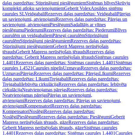
daļas paredzētas: Stiprinājumi pieslēgumiem
Sistēmas blīves
Skrūvju
komplekti atloku savienojumiem
Geberit Volex
Apsildes sistēmu
caurules SL
Veidgabali
Rezerves daļas paredzētas: Veidgabali
Pārejas
un savienojumi, atvienojami
Rezerves daļas paredzētas: Pārejas un
savienojumi, atvienojami
Pieslēgumi
Sadalītājs ar vītnes
pieslēgumu
Piederumi
Rezerves daļas paredzētas: Piederumi
Blīves
caurulēm un veidgabaliem
Pārsegi caurulēm
Stiprinājumi
caurulēm
Stiprinājumi pieslēgumiem
Rezerves daļas paredzētas:
Stiprinājumi pieslēgumiem
Geberit Mapress nerūsējošais
tērauds
Geberit Mapress nerūsējošais tērauds
Rezerves daļas
paredzētas: Geberit Mapress nerūsējošais tērauds
Sistēmas caurules
1.4401
Rezerves daļas paredzētas: Sistēmas caurules 1.4401
Sistēmas
caurules 1.4521
Caurules nipelis
Uzmavas
Rezerves daļas paredzētas:
Uzmavas
Pārejas
Rezerves daļas paredzētas: Pārejas
Līkumi
Rezerves
daļas paredzētas: Līkumi
Trejgabali
Rezerves daļas paredzētas:
Trejgabali
Iebūvēta cirkulācija
Rezerves daļas paredzētas: Iebūvēta
cirkulācija
Neatvienojamas pārejas
Rezerves daļas paredzētas:
Neatvienojamas pārejas
Pārejas un savienojumi,
atvienojami
Rezerves daļas paredzētas: Pārejas un savienojumi,
atvienojami
Kompensatori
Rezerves daļas paredzētas:
Kompensatori
Noslēgi
Rezerves daļas paredzētas:
Noslēgi
Pieslēgumi
Rezerves daļas paredzētas: Pieslēgumi
Geberit
Mapress nerūsējošais tērauds, gāze
Rezerves daļas paredzētas:
Geberit Mapress nerūsējošais tērauds, gāze
Sistēmas caurules
1.4401
Rezerves daļas paredzētas: Sistēmas caurules 1.4401
Caurules