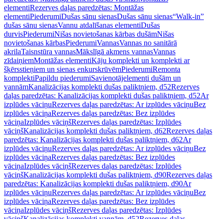
elementi
Rezerves daļas paredzētas: Montāžas
elementi
Piederumi
Dušas sānu sienas
Dušas sānu sienas
“Walk-in”
dušas sānu sienas
Vannu atdalīšanas elementi
Dušas
durvis
Piederumi
Nišas novietošanas kārbas dušām
Nišas
novietošanas kārbas
Piederumi
Vannas
Vannas no sanitārā
akrila
Taisnstūra vannas
Mākslīgā akmens vannas
Vannas
zīdaiņiem
Montāžas elementi
Kāju komplekti un komplekti ar
šķērsstieņiem un sienas enkurskrūvēm
Piederumi
Remonta
komplekti
Papildu piederumi
Savienotājelementi dušām un
vannām
Kanalizācijas komplekti dušas paliktņiem, d52
Rezerves
daļas paredzētas: Kanalizācijas komplekti dušas paliktņiem, d52
Ar
izplūdes vāciņu
Rezerves daļas paredzētas: Ar izplūdes vāciņu
Bez
izplūdes vāciņa
Rezerves daļas paredzētas: Bez izplūdes
vāciņa
Izplūdes vāciņš
Rezerves daļas paredzētas: Izplūdes
vāciņš
Kanalizācijas komplekti dušas paliktņiem, d62
Rezerves daļas
paredzētas: Kanalizācijas komplekti dušas paliktņiem, d62
Ar
izplūdes vāciņu
Rezerves daļas paredzētas: Ar izplūdes vāciņu
Bez
izplūdes vāciņa
Rezerves daļas paredzētas: Bez izplūdes
vāciņa
Izplūdes vāciņš
Rezerves daļas paredzētas: Izplūdes
vāciņš
Kanalizācijas komplekti dušas paliktņiem, d90
Rezerves daļas
paredzētas: Kanalizācijas komplekti dušas paliktņiem, d90
Ar
izplūdes vāciņu
Rezerves daļas paredzētas: Ar izplūdes vāciņu
Bez
izplūdes vāciņa
Rezerves daļas paredzētas: Bez izplūdes
vāciņa
Izplūdes vāciņš
Rezerves daļas paredzētas: Izplūdes
vāciņš
Kanalizācijas komplekti vannām, d52
Rezerves daļas