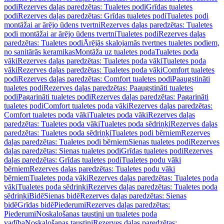
podi
Rezerves daļas paredzētas: Tualetes podi
Grīdas tualetes
podi
Rezerves daļas paredzētas: Grīdas tualetes podi
Tualetes podi
montāžai ar ārējo ūdens tvertni
Rezerves daļas paredzētas: Tualetes
podi montāžai ar ārējo ūdens tvertni
Tualetes podi
Rezerves daļas
paredzētas: Tualetes podi
Ārējās skalojamās tvertnes tualetes podiem,
no sanitārās keramikas
Montāža uz tualetes poda
Tualetes poda
vāki
Rezerves daļas paredzētas: Tualetes poda vāki
Tualetes poda
vāki
Rezerves daļas paredzētas: Tualetes poda vāki
Comfort tualetes
podi
Rezerves daļas paredzētas: Comfort tualetes podi
Paaugstināti
tualetes podi
Rezerves daļas paredzētas: Paaugstināti tualetes
podi
Pagarināti tualetes podi
Rezerves daļas paredzētas: Pagarināti
tualetes podi
Comfort tualetes poda vāki
Rezerves daļas paredzētas:
Comfort tualetes poda vāki
Tualetes poda vāki
Rezerves daļas
paredzētas: Tualetes poda vāki
Tualetes poda sēdriņķi
Rezerves daļas
paredzētas: Tualetes poda sēdriņķi
Tualetes podi bērniem
Rezerves
daļas paredzētas: Tualetes podi bērniem
Sienas tualetes podi
Rezerves
daļas paredzētas: Sienas tualetes podi
Grīdas tualetes podi
Rezerves
daļas paredzētas: Grīdas tualetes podi
Tualetes podu vāki
bērniem
Rezerves daļas paredzētas: Tualetes podu vāki
bērniem
Tualetes poda vāki
Rezerves daļas paredzētas: Tualetes poda
vāki
Tualetes poda sēdriņķi
Rezerves daļas paredzētas: Tualetes poda
sēdriņķi
Bidē
Sienas bidē
Rezerves daļas paredzētas: Sienas
bidē
Grīdas bidē
Piederumi
Rezerves daļas paredzētas:
Piederumi
Noskalošanas taustiņi un tualetes poda
vadība
Noskalošanas taustiņi
Rezerves daļas paredzētas: