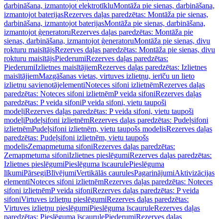
darbināšana, izmantojot elektrotīklu
Montāža pie sienas, darbināšana,
izmantojot baterijas
Rezerves daļas paredzētas: Montāža pie sienas,
darbināšana, izmantojot baterijas
Montāža pie sienas, darbināšana,
izmantojot ģeneratoru
Rezerves daļas paredzētas: Montāža pie
sienas, darbināšana, izmantojot ģeneratoru
Montāža pie sienas, divu
rokturu maisītājs
Rezerves daļas paredzētas: Montāža pie sienas, divu
rokturu maisītājs
Piederumi
Rezerves daļas paredzētas:
Piederumi
Izlietnes maisītājiem
Rezerves daļas paredzētas: Izlietnes
maisītājiem
Mazgāšanas vietas, virtuves izlietņu, ierīču un lieto
izlietņu savienotājelementi
Noteces sifoni izlietnēm
Rezerves daļas
paredzētas: Noteces sifoni izlietnēm
P veida sifoni
Rezerves daļas
paredzētas: P veida sifoni
P veida sifoni, vietu taupoši
modeļi
Rezerves daļas paredzētas: P veida sifoni, vietu taupoši
modeļi
Pudeļsifoni izlietnēm
Rezerves daļas paredzētas: Pudeļsifoni
izlietnēm
Pudeļsifoni izlietnēm, vietu taupošs modelis
Rezerves daļas
paredzētas: Pudeļsifoni izlietnēm, vietu taupošs
modelis
Zemapmetuma sifoni
Rezerves daļas paredzētas:
Zemapmetuma sifoni
Izlietnes pieslēgumi
Rezerves daļas paredzētas:
Izlietnes pieslēgumi
Pieslēguma īscaurule
Pieslēguma
līkumi
Pārsegi
Blīvējumi
Vertikālās caurules
Pagarinājumi
Aktivizācijas
elementi
Noteces sifoni izlietnēm
Rezerves daļas paredzētas: Noteces
sifoni izlietnēm
P veida sifoni
Rezerves daļas paredzētas: P veida
sifoni
Virtuves izlietņu pieslēgumi
Rezerves daļas paredzētas:
Virtuves izlietņu pieslēgumi
Pieslēguma īscaurule
Rezerves daļas
paredzētas: Pieslēguma īscaurule
Piederumi
Rezerves daļas