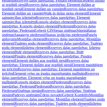
elementi
Rezerves daļas paredzētas: Pisuāru elementi
Elementi dušām
ar noplūdi sienā
Rezerves daļas paredzētas: Elementi dušām ar
noplūdi sienā
Elementi dušām un vannām
Rezerves daļas paredzētas:
Elementi dušām un vannām
Walk-in dušas sienu elementi
Elementi
saimniecības izlietnēm
Rezerves daļas paredzētas: Elementi
saimniecības izlietnēm
Konsoļu slodzes elementi
Rezerves daļas
paredzētas: Konsoļu slodzes elementi
Piederumi
Rezerves daļas
paredzētas: Piederumi
Geberit GIS
Sienas sistēmas
Stiprināšanas
sistēmas
Sagatavju piederumi
Skaņas izolācijas piederumi
Paneļu
apšuvums
Montāžas elementi
Rezerves daļas paredzētas: Montāžas
elementi
Tualetes podu elementi
Rezerves daļas paredzētas: Tualetes
podu elementi
Izlietņu elementi
Rezerves daļas paredzētas: Izlietņu
elementi
Bidē elementi
Rezerves daļas paredzētas: Bidē
elementi
Pisuāru elementi
Rezerves daļas paredzētas: Pisuāru
elementi
Elementi dušām arar noplūdi sienā
Rezerves daļas
paredzētas: Elementi dušām arar noplūdi sienā
Elementi maisītājiem
un ierīcēm
Rezerves daļas paredzētas: Elementi maisītājiem un
ierīcēm
Elementi veļas un trauku mazgājamām mašīnām
Rezerves
daļas paredzētas: Elementi veļas un trauku mazgājamām
mašīnām
Konsoļu slodzes elementi
Piederumi
Rezerves daļas
paredzētas: Piederumi
Piederumi
Rezerves daļas paredzētas:
Piederumi
Sistēmas sienām
Rezerves daļas paredzētas: Sistēmas
sienām
Padeves sistēmām
Ūdens novadei
Geberit Kombifix
Montāžas
elementi
Rezerves daļas paredzētas: Montāžas elementi
Tualetes podu
elementi
Rezerves daļas paredzētas: Tualetes podu elementi
Izlietņu