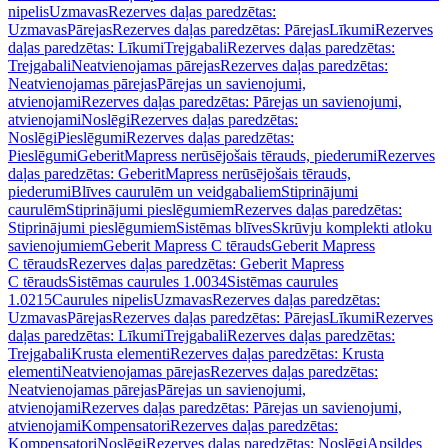
nipelis
Uzmavas
Rezerves daļas paredzētas:
Uzmavas
Pārejas
Rezerves daļas paredzētas: Pārejas
Līkumi
Rezerves
daļas paredzētas: Līkumi
Trejgabali
Rezerves daļas paredzētas:
Trejgabali
Neatvienojamas pārejas
Rezerves daļas paredzētas:
Neatvienojamas pārejas
Pārejas un savienojumi,
atvienojami
Rezerves daļas paredzētas: Pārejas un savienojumi,
atvienojami
Noslēgi
Rezerves daļas paredzētas:
Noslēgi
Pieslēgumi
Rezerves daļas paredzētas:
Pieslēgumi
GeberitMapress nerūsējošais tērauds, piederumi
Rezerves
daļas paredzētas: GeberitMapress nerūsējošais tērauds,
piederumi
Blīves caurulēm un veidgabaliem
Stiprinājumi
caurulēm
Stiprinājumi pieslēgumiem
Rezerves daļas paredzētas:
Stiprinājumi pieslēgumiem
Sistēmas blīves
Skrūvju komplekti atloku
savienojumiem
Geberit Mapress C tērauds
Geberit Mapress
C tērauds
Rezerves daļas paredzētas: Geberit Mapress
C tērauds
Sistēmas caurules 1.0034
Sistēmas caurules
1.0215
Caurules nipelis
Uzmavas
Rezerves daļas paredzētas:
Uzmavas
Pārejas
Rezerves daļas paredzētas: Pārejas
Līkumi
Rezerves
daļas paredzētas: Līkumi
Trejgabali
Rezerves daļas paredzētas:
Trejgabali
Krusta elementi
Rezerves daļas paredzētas: Krusta
elementi
Neatvienojamas pārejas
Rezerves daļas paredzētas:
Neatvienojamas pārejas
Pārejas un savienojumi,
atvienojami
Rezerves daļas paredzētas: Pārejas un savienojumi,
atvienojami
Kompensatori
Rezerves daļas paredzētas:
Kompensatori
Noslēgi
Rezerves daļas paredzētas: Noslēgi
Apsildes