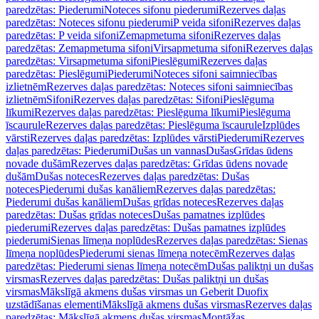
paredzētas: Piederumi
Noteces sifonu piederumi
Rezerves daļas
paredzētas: Noteces sifonu piederumi
P veida sifoni
Rezerves daļas
paredzētas: P veida sifoni
Zemapmetuma sifoni
Rezerves daļas
paredzētas: Zemapmetuma sifoni
Virsapmetuma sifoni
Rezerves daļas
paredzētas: Virsapmetuma sifoni
Pieslēgumi
Rezerves daļas
paredzētas: Pieslēgumi
Piederumi
Noteces sifoni saimniecības
izlietnēm
Rezerves daļas paredzētas: Noteces sifoni saimniecības
izlietnēm
Sifoni
Rezerves daļas paredzētas: Sifoni
Pieslēguma
līkumi
Rezerves daļas paredzētas: Pieslēguma līkumi
Pieslēguma
īscaurule
Rezerves daļas paredzētas: Pieslēguma īscaurule
Izplūdes
vārsti
Rezerves daļas paredzētas: Izplūdes vārsti
Piederumi
Rezerves
daļas paredzētas: Piederumi
Dušas un vannas
Dušas
Grīdas ūdens
novade dušām
Rezerves daļas paredzētas: Grīdas ūdens novade
dušām
Dušas noteces
Rezerves daļas paredzētas: Dušas
noteces
Piederumi dušas kanāliem
Rezerves daļas paredzētas:
Piederumi dušas kanāliem
Dušas grīdas noteces
Rezerves daļas
paredzētas: Dušas grīdas noteces
Dušas pamatnes izplūdes
piederumi
Rezerves daļas paredzētas: Dušas pamatnes izplūdes
piederumi
Sienas līmeņa noplūdes
Rezerves daļas paredzētas: Sienas
līmeņa noplūdes
Piederumi sienas līmeņa notecēm
Rezerves daļas
paredzētas: Piederumi sienas līmeņa notecēm
Dušas paliktņi un dušas
virsmas
Rezerves daļas paredzētas: Dušas paliktņi un dušas
virsmas
Mākslīgā akmens dušas virsmas un Geberit Duofix
uzstādīšanas elementi
Mākslīgā akmens dušas virsmas
Rezerves daļas
paredzētas: Mākslīgā akmens dušas virsmas
Montāžas