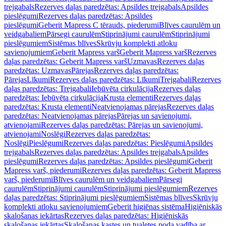
trejgabals
Rezerves daļas paredzētas: Apsildes trejgabals
Apsildes
pieslēgumi
Rezerves daļas paredzētas: Apsildes
pieslēgumi
Geberit Mapress C tērauds, piederumi
Blīves caurulēm un
veidgabaliem
Pārsegi caurulēm
Stiprinājumi caurulēm
Stiprinājumi
pieslēgumiem
Sistēmas blīves
Skrūvju komplekti atloku
savienojumiem
Geberit Mapress varš
Geberit Mapress varš
Rezerves
daļas paredzētas: Geberit Mapress varš
Uzmavas
Rezerves daļas
paredzētas: Uzmavas
Pārejas
Rezerves daļas paredzētas:
Pārejas
Līkumi
Rezerves daļas paredzētas: Līkumi
Trejgabali
Rezerves
daļas paredzētas: Trejgabali
Iebūvēta cirkulācija
Rezerves daļas
paredzētas: Iebūvēta cirkulācija
Krusta elementi
Rezerves daļas
paredzētas: Krusta elementi
Neatvienojamas pārejas
Rezerves daļas
paredzētas: Neatvienojamas pārejas
Pārejas un savienojumi,
atvienojami
Rezerves daļas paredzētas: Pārejas un savienojumi,
atvienojami
Noslēgi
Rezerves daļas paredzētas:
Noslēgi
Pieslēgumi
Rezerves daļas paredzētas: Pieslēgumi
Apsildes
trejgabals
Rezerves daļas paredzētas: Apsildes trejgabals
Apsildes
pieslēgumi
Rezerves daļas paredzētas: Apsildes pieslēgumi
Geberit
Mapress varš, piederumi
Rezerves daļas paredzētas: Geberit Mapress
varš, piederumi
Blīves caurulēm un veidgabaliem
Pārsegi
caurulēm
Stiprinājumi caurulēm
Stiprinājumi pieslēgumiem
Rezerves
daļas paredzētas: Stiprinājumi pieslēgumiem
Sistēmas blīves
Skrūvju
komplekti atloku savienojumiem
Geberit higiēnas sistēma
Higiēniskās
skalošanas iekārtas
Rezerves daļas paredzētas: Higiēniskās
skalošanas iekārtas
Skalošanas kastes un tualetes poda vadība ar