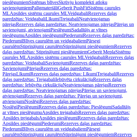
pieslēgumiem
Sistēmas blīves
Skrūvju komplekti atloku
savienojumiem
Palīgmateriāli
Geberit PushFit
Sistēmu caurules
ML
Apsildes sistēmu caurules ML
Veidgabali
Rezerves daļas
paredzētas: Veidgabali
Līkumi
Trejgabali
Neatvienojamas
pārejas
Rezerves daļas paredzētas: Neatvienojamas pārejas
Pārejas un
savienojumi, atvienojami
Pieslēgumi
Sadalītājs ar vītnes
pieslēgumu
Apsildes pieslēgumi
Piederumi
Rezerves daļas paredzētas:
Piederumi
Blīves caurulēm un veidgabaliem
Pārsegi
caurulēm
Stiprinājumi caurulēm
Stiprinājumi pieslēgumiem
Rezerves
daļas paredzētas: Stiprinājumi pieslēgumiem
Geberit Mepla
Sistēmu
caurules ML
Apsildes sistēmu caurules ML
Veidgabali
Rezerves daļas
paredzētas: Veidgabali
Savienojumi
Rezerves daļas paredzētas:
Savienojumi
Pārejas
Rezerves daļas paredzētas:
Pārejas
Līkumi
Rezerves daļas paredzētas: Līkumi
Trejgabali
Rezerves
daļas paredzētas: Trejgabali
Iebūvēta cirkulācija
Rezerves daļas
paredzētas: Iebūvēta cirkulācija
Neatvienojamas pārejas
Rezerves
daļas paredzētas: Neatvienojamas pārejas
Pārejas un savienojumi,
atvienojami
Rezerves daļas paredzētas: Pārejas un savienojumi,
atvienojami
Noslēgi
Rezerves daļas paredzētas:
Noslēgi
Pieslēgumi
Rezerves daļas paredzētas: Pieslēgumi
Sadalītājs
ar vītnes pieslēgumu
Apsildes trejgabals
Rezerves daļas paredzētas:
Apsildes trejgabals
Apsildes pieslēgumi
Rezerves daļas paredzētas:
Apsildes pieslēgumi
Piederumi
Rezerves daļas paredzētas:
Piederumi
Blīves caurulēm un veidgabaliem
Pārsegi
caurulēm
Stiprinājumi caurulēm
Stiprinājumi pieslēgumiem
Rezerves