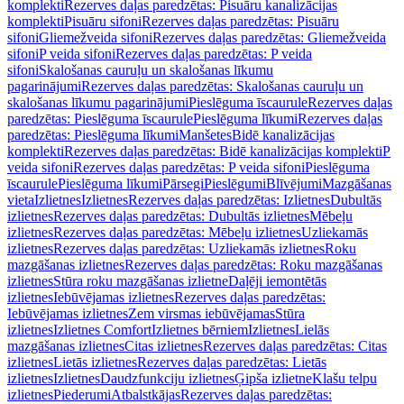
komplekti
Rezerves daļas paredzētas: Pisuāru kanalizācijas
komplekti
Pisuāru sifoni
Rezerves daļas paredzētas: Pisuāru
sifoni
Gliemežveida sifoni
Rezerves daļas paredzētas: Gliemežveida
sifoni
P veida sifoni
Rezerves daļas paredzētas: P veida
sifoni
Skalošanas cauruļu un skalošanas līkumu
pagarinājumi
Rezerves daļas paredzētas: Skalošanas cauruļu un
skalošanas līkumu pagarinājumi
Pieslēguma īscaurule
Rezerves daļas
paredzētas: Pieslēguma īscaurule
Pieslēguma līkumi
Rezerves daļas
paredzētas: Pieslēguma līkumi
Manšetes
Bidē kanalizācijas
komplekti
Rezerves daļas paredzētas: Bidē kanalizācijas komplekti
P
veida sifoni
Rezerves daļas paredzētas: P veida sifoni
Pieslēguma
īscaurule
Pieslēguma līkumi
Pārsegi
Pieslēgumi
Blīvējumi
Mazgāšanas
vieta
Izlietnes
Izlietnes
Rezerves daļas paredzētas: Izlietnes
Dubultās
izlietnes
Rezerves daļas paredzētas: Dubultās izlietnes
Mēbeļu
izlietnes
Rezerves daļas paredzētas: Mēbeļu izlietnes
Uzliekamās
izlietnes
Rezerves daļas paredzētas: Uzliekamās izlietnes
Roku
mazgāšanas izlietnes
Rezerves daļas paredzētas: Roku mazgāšanas
izlietnes
Stūra roku mazgāšanas izlietne
Daļēji iemontētās
izlietnes
Iebūvējamas izlietnes
Rezerves daļas paredzētas:
Iebūvējamas izlietnes
Zem virsmas iebūvējamas
Stūra
izlietnes
Izlietnes Comfort
Izlietnes bērniem
Izlietnes
Lielās
mazgāšanas izlietnes
Citas izlietnes
Rezerves daļas paredzētas: Citas
izlietnes
Lietās izlietnes
Rezerves daļas paredzētas: Lietās
izlietnes
Izlietnes
Daudzfunkciju izlietnes
Ģipša izlietne
Klašu telpu
izlietnes
Piederumi
Atbalstkājas
Rezerves daļas paredzētas: