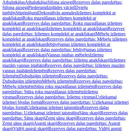
Atbalstkājas
Atbalstkājas
Sifona aizsegi
Rezerves daļas paredzētas:
Sifona aizsegi
Piederumi
Izplūdes vāciņš
Dvieļu
turētājs
Stiprinājumi
Dekoratīvās apmales
Izlietnes komplekti ar
apakšskapi
Roku mazgāšanas izlietnes komplekti ar
apakšskapi
Rezerves daļas paredzētas: Roku mazgāšanas izlietnes
komplekti ar apakšskapi
Izlietnes komplekti ar apakšskapi
Rezerves
daļas paredzētas: Izlietnes komplekti ar apakšskapi
Mēbeļu izlietnes
komplekti ar apakšskapi
Rezerves daļas paredzētas: Mēbeļu izlietnes
komplekti ar apakšskapi
Iebūvējamas izlietnes komplekti ar
apakšskapi
Rezerves daļas paredzētas: Iebūvējamas izlietnes
komplekti ar apakšskapi
Vannas istabas mēbeles
Izlietņu
apakšskapji
Rezerves daļas paredzētas: Izlietņu apakšskapji
Izlietnes
mazām vannas istabām
Rezerves daļas paredzētas: Izlietnes mazām
vannas istabām
Izlietnēm
Rezerves daļas paredzētas:
Izlietnēm
Dubultajām izlietnēm
Rezerves daļas paredzētas:
Dubultajām izlietnēm
Mēbeļu izlietnēm
Rezerves daļas paredzētas:
Mēbeļu izlietnēm
Stūra roku mazgāšanas izlietnēm
Rezerves daļas
paredzētas: Stūra roku mazgāšanas izlietnēm
Izlietņu
virsmas
Rezerves daļas paredzētas: Izlietņu virsmas
Uzliekamai
izlietnei bļodas formā
Rezerves daļas paredzētas: Uzliekamai izlietnei
bļodas formā
Uzliekamai izlietnei taisnstūra
Rezerves daļas
paredzētas: Uzliekamai izlietnei taisnstūra
Sānu skapji
Rezerves daļas
paredzētas: Sānu skapji
Zemi sānu skapji
Rezerves daļas paredzētas:
Zemi sānu skapji
Augsti skapji
Rezerves daļas paredzētas: Augsti
skapji
Vidēji augsti skapji
Rezerves daļas paredzētas: Vidēji augsti