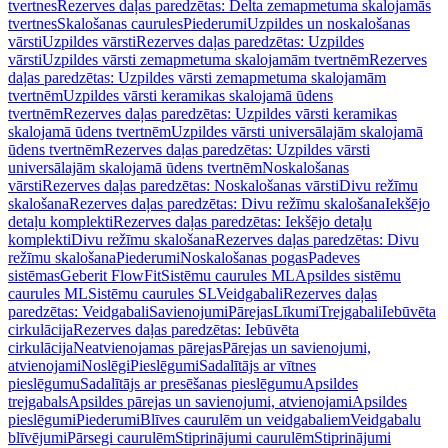
tvertnes
Rezerves daļas paredzētas: Delta zemapmetuma skalojamās
tvertnes
Skalošanas caurules
Piederumi
Uzpildes un noskalošanas
vārsti
Uzpildes vārsti
Rezerves daļas paredzētas: Uzpildes
vārsti
Uzpildes vārsti zemapmetuma skalojamām tvertnēm
Rezerves
daļas paredzētas: Uzpildes vārsti zemapmetuma skalojamām
tvertnēm
Uzpildes vārsti keramikas skalojamā ūdens
tvertnēm
Rezerves daļas paredzētas: Uzpildes vārsti keramikas
skalojamā ūdens tvertnēm
Uzpildes vārsti universālajām skalojamā
ūdens tvertnēm
Rezerves daļas paredzētas: Uzpildes vārsti
universālajām skalojamā ūdens tvertnēm
Noskalošanas
vārsti
Rezerves daļas paredzētas: Noskalošanas vārsti
Divu režīmu
skalošana
Rezerves daļas paredzētas: Divu režīmu skalošana
Iekšējo
detaļu komplekti
Rezerves daļas paredzētas: Iekšējo detaļu
komplekti
Divu režīmu skalošana
Rezerves daļas paredzētas: Divu
režīmu skalošana
Piederumi
Noskalošanas pogas
Padeves
sistēmas
Geberit FlowFit
Sistēmu caurules ML
Apsildes sistēmu
caurules ML
Sistēmu caurules SL
Veidgabali
Rezerves daļas
paredzētas: Veidgabali
Savienojumi
Pārejas
Līkumi
Trejgabali
Iebūvēta
cirkulācija
Rezerves daļas paredzētas: Iebūvēta
cirkulācija
Neatvienojamas pārejas
Pārejas un savienojumi,
atvienojami
Noslēgi
Pieslēgumi
Sadalītājs ar vītnes
pieslēgumu
Sadalītājs ar presēšanas pieslēgumu
Apsildes
trejgabals
Apsildes pārejas un savienojumi, atvienojami
Apsildes
pieslēgumi
Piederumi
Blīves caurulēm un veidgabaliem
Veidgabalu
blīvējumi
Pārsegi caurulēm
Stiprinājumi caurulēm
Stiprinājumi