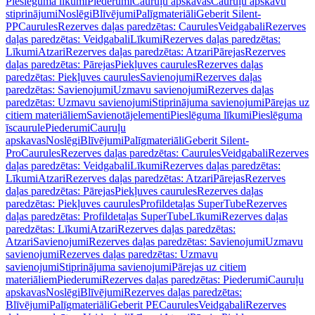
Pieslēguma līkumi
Piederumi
Cauruļu apskavas
Cauruļu apskavu
stiprinājumi
Noslēgi
Blīvējumi
Palīgmateriāli
Geberit Silent-
PP
Caurules
Rezerves daļas paredzētas: Caurules
Veidgabali
Rezerves
daļas paredzētas: Veidgabali
Līkumi
Rezerves daļas paredzētas:
Līkumi
Atzari
Rezerves daļas paredzētas: Atzari
Pārejas
Rezerves
daļas paredzētas: Pārejas
Piekļuves caurules
Rezerves daļas
paredzētas: Piekļuves caurules
Savienojumi
Rezerves daļas
paredzētas: Savienojumi
Uzmavu savienojumi
Rezerves daļas
paredzētas: Uzmavu savienojumi
Stiprinājuma savienojumi
Pārejas uz
citiem materiāliem
Savienotājelementi
Pieslēguma līkumi
Pieslēguma
īscaurule
Piederumi
Cauruļu
apskavas
Noslēgi
Blīvējumi
Palīgmateriāli
Geberit Silent-
Pro
Caurules
Rezerves daļas paredzētas: Caurules
Veidgabali
Rezerves
daļas paredzētas: Veidgabali
Līkumi
Rezerves daļas paredzētas:
Līkumi
Atzari
Rezerves daļas paredzētas: Atzari
Pārejas
Rezerves
daļas paredzētas: Pārejas
Piekļuves caurules
Rezerves daļas
paredzētas: Piekļuves caurules
Profildetaļas SuperTube
Rezerves
daļas paredzētas: Profildetaļas SuperTube
Līkumi
Rezerves daļas
paredzētas: Līkumi
Atzari
Rezerves daļas paredzētas:
Atzari
Savienojumi
Rezerves daļas paredzētas: Savienojumi
Uzmavu
savienojumi
Rezerves daļas paredzētas: Uzmavu
savienojumi
Stiprinājuma savienojumi
Pārejas uz citiem
materiāliem
Piederumi
Rezerves daļas paredzētas: Piederumi
Cauruļu
apskavas
Noslēgi
Blīvējumi
Rezerves daļas paredzētas:
Blīvējumi
Palīgmateriāli
Geberit PE
Caurules
Veidgabali
Rezerves