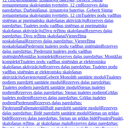
zemapmetuma skalojamām tvertnēm, 12 cm
Rezerves daļas
paredzētas: Darbināšanai, izmantojot baterijas, Geberit Sigma
zemapmetuma skalojamām tvertnēm, 12 cm
Tualetes podu vadības
sistēmas ar pneimatisku skalošanas aktivizāciju
Rezerves daļas
paredzētas: Tualetes podu vadības sistēmas ar pneimatisku
skalošanas aktivizāciju
Divu režīmu skalošanai
Rezerves daļas
paredzētas: Divu režīmu skalošanai
Vienrežīma
noskalošanai
Rezerves daļas paredzētas: Vienrežīma
noskalošanai
Piederumi tualetes podu vadības sistēmām
Rezerves
daļas paredzētas: Piederumi tualetes podu vadības
sistēmām
Montāžas komplekti
Rezerves daļas paredzētas: Montāžas
komplekti
Tualetes podu vadības sistēmām ar elektronisku
skalošanas aktivizāciju
Rezerves daļas paredzētas: Tualetes podu
vadības sistēmām ar elektronisku skalošanas
aktivizāciju
Savienojumi
Geberit Monolith sanitārie moduļi
Tualetes
podiem paredzēti sanitārie moduļi
Rezerves daļas paredzētas:
Tualetes podiem paredzēti sanitārie moduļi
Sienas tualetes
podiem
Rezerves daļas paredzētas: Sienas tualetes podiem
Grīdas
tualetes podiem
Rezerves daļas paredzētas: Grīdas tualetes
podiem
Piederumi
Rezerves daļas paredzētas:
Piederumi
Palīgmateriāli
Bidē paredzēti sanitārie moduļi
Rezerves
daļas paredzētas: Bidē paredzēti sanitārie moduļi
Sienas un grīdas
bidē
Rezerves daļas paredzētas: Sienas un grīdas bidē
Pisuārs
Pisuāri,
skalošanas režīms, ar skalošanas malu
Rezerves daļas paredzētas: