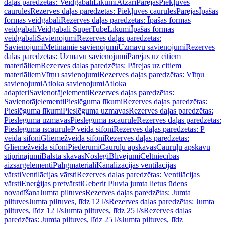
daļas paredzētas: Veidgabali
Līkumi
Atzari
Pārejas
Piekļuves
caurules
Rezerves daļas paredzētas: Piekļuves caurules
Pārejas
Īpašas
formas veidgabali
Rezerves daļas paredzētas: Īpašas formas
veidgabali
Veidgabali SuperTube
Līkumi
Īpašas formas
veidgabali
Savienojumi
Rezerves daļas paredzētas:
Savienojumi
Metināmie savienojumi
Uzmavu savienojumi
Rezerves
daļas paredzētas: Uzmavu savienojumi
Pārejas uz citiem
materiāliem
Rezerves daļas paredzētas: Pārejas uz citiem
materiāliem
Vītņu savienojumi
Rezerves daļas paredzētas: Vītņu
savienojumi
Atloka savienojumi
Atloka
adapteri
Savienotājelementi
Rezerves daļas paredzētas:
Savienotājelementi
Pieslēguma līkumi
Rezerves daļas paredzētas:
Pieslēguma līkumi
Pieslēguma uzmavas
Rezerves daļas paredzētas:
Pieslēguma uzmavas
Pieslēguma īscaurule
Rezerves daļas paredzētas:
Pieslēguma īscaurule
P veida sifoni
Rezerves daļas paredzētas: P
veida sifoni
Gliemežveida sifoni
Rezerves daļas paredzētas:
Gliemežveida sifoni
Piederumi
Cauruļu apskavas
Cauruļu apskavu
stiprinājumi
Balsta skavas
Noslēgi
Blīvējumi
Celtniecības
aizsargelementi
Palīgmateriāli
Kanalizācijas ventilācijas
vārsti
Ventilācijas vārsti
Rezerves daļas paredzētas: Ventilācijas
vārsti
Enerģijas pretvārsti
Geberit Pluvia jumta lietus ūdens
novadīšana
Jumta piltuves
Rezerves daļas paredzētas: Jumta
piltuves
Jumta piltuves, līdz 12 l/s
Rezerves daļas paredzētas: Jumta
piltuves, līdz 12 l/s
Jumta piltuves, līdz 25 l/s
Rezerves daļas
paredzētas: Jumta piltuves, līdz 25 l/s
Jumta piltuves, līdz