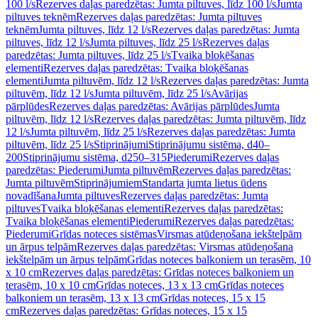
100 l/s
Rezerves daļas paredzētas: Jumta piltuves, līdz 100 l/s
Jumta
piltuves teknēm
Rezerves daļas paredzētas: Jumta piltuves
teknēm
Jumta piltuves, līdz 12 l/s
Rezerves daļas paredzētas: Jumta
piltuves, līdz 12 l/s
Jumta piltuves, līdz 25 l/s
Rezerves daļas
paredzētas: Jumta piltuves, līdz 25 l/s
Tvaika bloķēšanas
elementi
Rezerves daļas paredzētas: Tvaika bloķēšanas
elementi
Jumta piltuvēm, līdz 12 l/s
Rezerves daļas paredzētas: Jumta
piltuvēm, līdz 12 l/s
Jumta piltuvēm, līdz 25 l/s
Avārijas
pārplūdes
Rezerves daļas paredzētas: Avārijas pārplūdes
Jumta
piltuvēm, līdz 12 l/s
Rezerves daļas paredzētas: Jumta piltuvēm, līdz
12 l/s
Jumta piltuvēm, līdz 25 l/s
Rezerves daļas paredzētas: Jumta
piltuvēm, līdz 25 l/s
Stiprinājumi
Stiprinājumu sistēma, d40–
200
Stiprinājumu sistēma, d250–315
Piederumi
Rezerves daļas
paredzētas: Piederumi
Jumta piltuvēm
Rezerves daļas paredzētas:
Jumta piltuvēm
Stiprinājumiem
Standarta jumta lietus ūdens
novadīšana
Jumta piltuves
Rezerves daļas paredzētas: Jumta
piltuves
Tvaika bloķēšanas elementi
Rezerves daļas paredzētas:
Tvaika bloķēšanas elementi
Piederumi
Rezerves daļas paredzētas:
Piederumi
Grīdas noteces sistēmas
Virsmas atūdeņošana iekštelpām
un ārpus telpām
Rezerves daļas paredzētas: Virsmas atūdeņošana
iekštelpām un ārpus telpām
Grīdas noteces balkoniem un terasēm, 10
x 10 cm
Rezerves daļas paredzētas: Grīdas noteces balkoniem un
terasēm, 10 x 10 cm
Grīdas noteces, 13 x 13 cm
Grīdas noteces
balkoniem un terasēm, 13 x 13 cm
Grīdas noteces, 15 x 15
cm
Rezerves daļas paredzētas: Grīdas noteces, 15 x 15