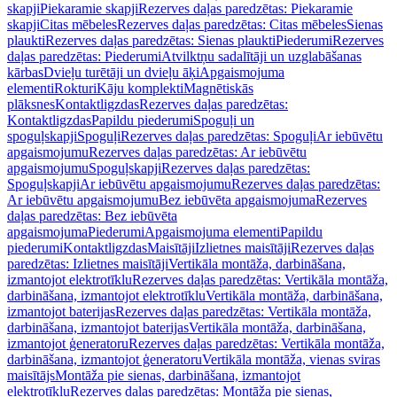
skapji
Piekaramie skapji
Rezerves daļas paredzētas: Piekaramie
skapji
Citas mēbeles
Rezerves daļas paredzētas: Citas mēbeles
Sienas
plaukti
Rezerves daļas paredzētas: Sienas plaukti
Piederumi
Rezerves
daļas paredzētas: Piederumi
Atvilktņu sadalītāji un uzglabāšanas
kārbas
Dvieļu turētāji un dvieļu āķi
Apgaismojuma
elementi
Rokturi
Kāju komplekti
Magnētiskās
plāksnes
Kontaktligzdas
Rezerves daļas paredzētas:
Kontaktligzdas
Papildu piederumi
Spoguļi un
spoguļskapji
Spoguļi
Rezerves daļas paredzētas: Spoguļi
Ar iebūvētu
apgaismojumu
Rezerves daļas paredzētas: Ar iebūvētu
apgaismojumu
Spoguļskapji
Rezerves daļas paredzētas:
Spoguļskapji
Ar iebūvētu apgaismojumu
Rezerves daļas paredzētas:
Ar iebūvētu apgaismojumu
Bez iebūvēta apgaismojuma
Rezerves
daļas paredzētas: Bez iebūvēta
apgaismojuma
Piederumi
Apgaismojuma elementi
Papildu
piederumi
Kontaktligzdas
Maisītāji
Izlietnes maisītāji
Rezerves daļas
paredzētas: Izlietnes maisītāji
Vertikāla montāža, darbināšana,
izmantojot elektrotīklu
Rezerves daļas paredzētas: Vertikāla montāža,
darbināšana, izmantojot elektrotīklu
Vertikāla montāža, darbināšana,
izmantojot baterijas
Rezerves daļas paredzētas: Vertikāla montāža,
darbināšana, izmantojot baterijas
Vertikāla montāža, darbināšana,
izmantojot ģeneratoru
Rezerves daļas paredzētas: Vertikāla montāža,
darbināšana, izmantojot ģeneratoru
Vertikāla montāža, vienas sviras
maisītājs
Montāža pie sienas, darbināšana, izmantojot
elektrotīklu
Rezerves daļas paredzētas: Montāža pie sienas,