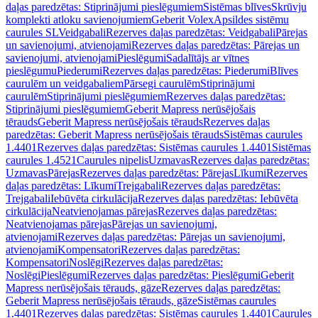
daļas paredzētas: Stiprinājumi pieslēgumiem
Sistēmas blīves
Skrūvju
komplekti atloku savienojumiem
Geberit Volex
Apsildes sistēmu
caurules SL
Veidgabali
Rezerves daļas paredzētas: Veidgabali
Pārejas
un savienojumi, atvienojami
Rezerves daļas paredzētas: Pārejas un
savienojumi, atvienojami
Pieslēgumi
Sadalītājs ar vītnes
pieslēgumu
Piederumi
Rezerves daļas paredzētas: Piederumi
Blīves
caurulēm un veidgabaliem
Pārsegi caurulēm
Stiprinājumi
caurulēm
Stiprinājumi pieslēgumiem
Rezerves daļas paredzētas:
Stiprinājumi pieslēgumiem
Geberit Mapress nerūsējošais
tērauds
Geberit Mapress nerūsējošais tērauds
Rezerves daļas
paredzētas: Geberit Mapress nerūsējošais tērauds
Sistēmas caurules
1.4401
Rezerves daļas paredzētas: Sistēmas caurules 1.4401
Sistēmas
caurules 1.4521
Caurules nipelis
Uzmavas
Rezerves daļas paredzētas:
Uzmavas
Pārejas
Rezerves daļas paredzētas: Pārejas
Līkumi
Rezerves
daļas paredzētas: Līkumi
Trejgabali
Rezerves daļas paredzētas:
Trejgabali
Iebūvēta cirkulācija
Rezerves daļas paredzētas: Iebūvēta
cirkulācija
Neatvienojamas pārejas
Rezerves daļas paredzētas:
Neatvienojamas pārejas
Pārejas un savienojumi,
atvienojami
Rezerves daļas paredzētas: Pārejas un savienojumi,
atvienojami
Kompensatori
Rezerves daļas paredzētas:
Kompensatori
Noslēgi
Rezerves daļas paredzētas:
Noslēgi
Pieslēgumi
Rezerves daļas paredzētas: Pieslēgumi
Geberit
Mapress nerūsējošais tērauds, gāze
Rezerves daļas paredzētas:
Geberit Mapress nerūsējošais tērauds, gāze
Sistēmas caurules
1.4401
Rezerves daļas paredzētas: Sistēmas caurules 1.4401
Caurules