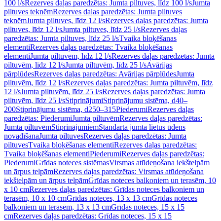
100 l/s
Rezerves daļas paredzētas: Jumta piltuves, līdz 100 l/s
Jumta
piltuves teknēm
Rezerves daļas paredzētas: Jumta piltuves
teknēm
Jumta piltuves, līdz 12 l/s
Rezerves daļas paredzētas: Jumta
piltuves, līdz 12 l/s
Jumta piltuves, līdz 25 l/s
Rezerves daļas
paredzētas: Jumta piltuves, līdz 25 l/s
Tvaika bloķēšanas
elementi
Rezerves daļas paredzētas: Tvaika bloķēšanas
elementi
Jumta piltuvēm, līdz 12 l/s
Rezerves daļas paredzētas: Jumta
piltuvēm, līdz 12 l/s
Jumta piltuvēm, līdz 25 l/s
Avārijas
pārplūdes
Rezerves daļas paredzētas: Avārijas pārplūdes
Jumta
piltuvēm, līdz 12 l/s
Rezerves daļas paredzētas: Jumta piltuvēm, līdz
12 l/s
Jumta piltuvēm, līdz 25 l/s
Rezerves daļas paredzētas: Jumta
piltuvēm, līdz 25 l/s
Stiprinājumi
Stiprinājumu sistēma, d40–
200
Stiprinājumu sistēma, d250–315
Piederumi
Rezerves daļas
paredzētas: Piederumi
Jumta piltuvēm
Rezerves daļas paredzētas:
Jumta piltuvēm
Stiprinājumiem
Standarta jumta lietus ūdens
novadīšana
Jumta piltuves
Rezerves daļas paredzētas: Jumta
piltuves
Tvaika bloķēšanas elementi
Rezerves daļas paredzētas:
Tvaika bloķēšanas elementi
Piederumi
Rezerves daļas paredzētas:
Piederumi
Grīdas noteces sistēmas
Virsmas atūdeņošana iekštelpām
un ārpus telpām
Rezerves daļas paredzētas: Virsmas atūdeņošana
iekštelpām un ārpus telpām
Grīdas noteces balkoniem un terasēm, 10
x 10 cm
Rezerves daļas paredzētas: Grīdas noteces balkoniem un
terasēm, 10 x 10 cm
Grīdas noteces, 13 x 13 cm
Grīdas noteces
balkoniem un terasēm, 13 x 13 cm
Grīdas noteces, 15 x 15
cm
Rezerves daļas paredzētas: Grīdas noteces, 15 x 15