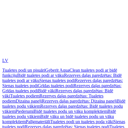
LV
Tualetes podi un pisuāri
Geberit AquaClean tualetes podi ar bidē
funkciju
Bidē tualetes podi ar vāku
Rezerves daļas paredzētas: Bidē
tualetes podi ar vāku
Sienas tualetes podi
Rezerves daļas paredzētas:
Sienas tualetes podi
Grīdas tualetes podi
Rezerves daļas paredzētas:
Grīdas tualetes podi
Bidē vāki
Rezerves daļas paredzētas: Bidē
vāki
Tualetes podiem
Rezerves daļas paredzētas: Tualetes
podiem
Dizaina paneļi
Rezerves daļas paredzētas: Dizaina paneļi
Bidē
tualetes podu vākiem
Rezerves daļas paredzētas: Bidē tualetes podu
vākiem
Piederumi
Bidē tualetes podu un vāku komplektiem
Bidē
tualetes podu vākiem
Bidē vāku un bidē tualetes podu un vāku
komplektiem
Palīgmateriāli
Tualetes podi un tualetes poda vāki
Sienas
tualetes podi
Rezerves daļas paredzētas: Sienas tualetes podi
Tualetes