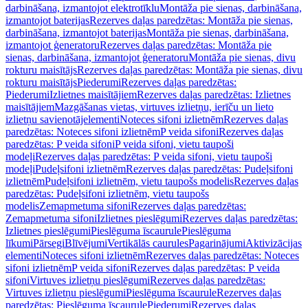
darbināšana, izmantojot elektrotīklu
Montāža pie sienas, darbināšana,
izmantojot baterijas
Rezerves daļas paredzētas: Montāža pie sienas,
darbināšana, izmantojot baterijas
Montāža pie sienas, darbināšana,
izmantojot ģeneratoru
Rezerves daļas paredzētas: Montāža pie
sienas, darbināšana, izmantojot ģeneratoru
Montāža pie sienas, divu
rokturu maisītājs
Rezerves daļas paredzētas: Montāža pie sienas, divu
rokturu maisītājs
Piederumi
Rezerves daļas paredzētas:
Piederumi
Izlietnes maisītājiem
Rezerves daļas paredzētas: Izlietnes
maisītājiem
Mazgāšanas vietas, virtuves izlietņu, ierīču un lieto
izlietņu savienotājelementi
Noteces sifoni izlietnēm
Rezerves daļas
paredzētas: Noteces sifoni izlietnēm
P veida sifoni
Rezerves daļas
paredzētas: P veida sifoni
P veida sifoni, vietu taupoši
modeļi
Rezerves daļas paredzētas: P veida sifoni, vietu taupoši
modeļi
Pudeļsifoni izlietnēm
Rezerves daļas paredzētas: Pudeļsifoni
izlietnēm
Pudeļsifoni izlietnēm, vietu taupošs modelis
Rezerves daļas
paredzētas: Pudeļsifoni izlietnēm, vietu taupošs
modelis
Zemapmetuma sifoni
Rezerves daļas paredzētas:
Zemapmetuma sifoni
Izlietnes pieslēgumi
Rezerves daļas paredzētas:
Izlietnes pieslēgumi
Pieslēguma īscaurule
Pieslēguma
līkumi
Pārsegi
Blīvējumi
Vertikālās caurules
Pagarinājumi
Aktivizācijas
elementi
Noteces sifoni izlietnēm
Rezerves daļas paredzētas: Noteces
sifoni izlietnēm
P veida sifoni
Rezerves daļas paredzētas: P veida
sifoni
Virtuves izlietņu pieslēgumi
Rezerves daļas paredzētas:
Virtuves izlietņu pieslēgumi
Pieslēguma īscaurule
Rezerves daļas
paredzētas: Pieslēguma īscaurule
Piederumi
Rezerves daļas