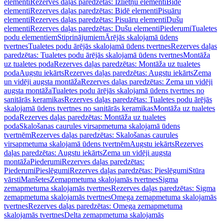
elementi
Rezerves daļas paredzētas: Izlietņu elementi
Bidē
elementi
Rezerves daļas paredzētas: Bidē elementi
Pisuāru
elementi
Rezerves daļas paredzētas: Pisuāru elementi
Dušu
elementi
Rezerves daļas paredzētas: Dušu elementi
Piederumi
Tualetes
podu elementiem
Stiprinājumiem
Ārējās skalojamā ūdens
tvertnes
Tualetes podu ārējās skalojamā ūdens tvertnes
Rezerves daļas
paredzētas: Tualetes podu ārējās skalojamā ūdens tvertnes
Montāža
uz tualetes poda
Rezerves daļas paredzētas: Montāža uz tualetes
poda
Augstu iekārts
Rezerves daļas paredzētas: Augstu iekārts
Zema
un vidēji augsta montāža
Rezerves daļas paredzētas: Zema un vidēji
augsta montāža
Tualetes podu ārējās skalojamā ūdens tvertnes no
sanitārās keramikas
Rezerves daļas paredzētas: Tualetes podu ārējās
skalojamā ūdens tvertnes no sanitārās keramikas
Montāža uz tualetes
poda
Rezerves daļas paredzētas: Montāža uz tualetes
poda
Skalošanas caurules virsapmetuma skalojamā ūdens
tvertnēm
Rezerves daļas paredzētas: Skalošanas caurules
virsapmetuma skalojamā ūdens tvertnēm
Augstu iekārts
Rezerves
daļas paredzētas: Augstu iekārts
Zema un vidēji augsta
montāža
Piederumi
Rezerves daļas paredzētas:
Piederumi
Pieslēgumi
Rezerves daļas paredzētas: Pieslēgumi
Stūra
vārsti
Manšetes
Zemapmetuma skalojamās tvertnes
Sigma
zemapmetuma skalojamās tvertnes
Rezerves daļas paredzētas: Sigma
zemapmetuma skalojamās tvertnes
Omega zemapmetuma skalojamās
tvertnes
Rezerves daļas paredzētas: Omega zemapmetuma
skalojamās tvertnes
Delta zemapmetuma skalojamās