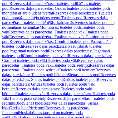
podi
Rezerves daļas paredzētas: Tualetes podi
Grīdas tualetes
podi
Rezerves daļas paredzētas: Grīdas tualetes podi
Tualetes podi
montāžai ar ārējo ūdens tvertni
Rezerves daļas paredzētas: Tualetes
podi montāžai ar ārējo ūdens tvertni
Tualetes podi
Rezerves daļas
paredzētas: Tualetes podi
Ārējās skalojamās tvertnes tualetes podiem,
no sanitārās keramikas
Montāža uz tualetes poda
Tualetes poda
vāki
Rezerves daļas paredzētas: Tualetes poda vāki
Tualetes poda
vāki
Rezerves daļas paredzētas: Tualetes poda vāki
Comfort tualetes
podi
Rezerves daļas paredzētas: Comfort tualetes podi
Paaugstināti
tualetes podi
Rezerves daļas paredzētas: Paaugstināti tualetes
podi
Pagarināti tualetes podi
Rezerves daļas paredzētas: Pagarināti
tualetes podi
Comfort tualetes poda vāki
Rezerves daļas paredzētas:
Comfort tualetes poda vāki
Tualetes poda vāki
Rezerves daļas
paredzētas: Tualetes poda vāki
Tualetes poda sēdriņķi
Rezerves daļas
paredzētas: Tualetes poda sēdriņķi
Tualetes podi bērniem
Rezerves
daļas paredzētas: Tualetes podi bērniem
Sienas tualetes podi
Rezerves
daļas paredzētas: Sienas tualetes podi
Grīdas tualetes podi
Rezerves
daļas paredzētas: Grīdas tualetes podi
Tualetes podu vāki
bērniem
Rezerves daļas paredzētas: Tualetes podu vāki
bērniem
Tualetes poda vāki
Rezerves daļas paredzētas: Tualetes poda
vāki
Tualetes poda sēdriņķi
Rezerves daļas paredzētas: Tualetes poda
sēdriņķi
Bidē
Sienas bidē
Rezerves daļas paredzētas: Sienas
bidē
Grīdas bidē
Piederumi
Rezerves daļas paredzētas:
Piederumi
Noskalošanas taustiņi un tualetes poda
vadība
Noskalošanas taustiņi
Rezerves daļas paredzētas: