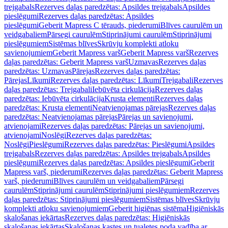
trejgabals
Rezerves daļas paredzētas: Apsildes trejgabals
Apsildes
pieslēgumi
Rezerves daļas paredzētas: Apsildes
pieslēgumi
Geberit Mapress C tērauds, piederumi
Blīves caurulēm un
veidgabaliem
Pārsegi caurulēm
Stiprinājumi caurulēm
Stiprinājumi
pieslēgumiem
Sistēmas blīves
Skrūvju komplekti atloku
savienojumiem
Geberit Mapress varš
Geberit Mapress varš
Rezerves
daļas paredzētas: Geberit Mapress varš
Uzmavas
Rezerves daļas
paredzētas: Uzmavas
Pārejas
Rezerves daļas paredzētas:
Pārejas
Līkumi
Rezerves daļas paredzētas: Līkumi
Trejgabali
Rezerves
daļas paredzētas: Trejgabali
Iebūvēta cirkulācija
Rezerves daļas
paredzētas: Iebūvēta cirkulācija
Krusta elementi
Rezerves daļas
paredzētas: Krusta elementi
Neatvienojamas pārejas
Rezerves daļas
paredzētas: Neatvienojamas pārejas
Pārejas un savienojumi,
atvienojami
Rezerves daļas paredzētas: Pārejas un savienojumi,
atvienojami
Noslēgi
Rezerves daļas paredzētas:
Noslēgi
Pieslēgumi
Rezerves daļas paredzētas: Pieslēgumi
Apsildes
trejgabals
Rezerves daļas paredzētas: Apsildes trejgabals
Apsildes
pieslēgumi
Rezerves daļas paredzētas: Apsildes pieslēgumi
Geberit
Mapress varš, piederumi
Rezerves daļas paredzētas: Geberit Mapress
varš, piederumi
Blīves caurulēm un veidgabaliem
Pārsegi
caurulēm
Stiprinājumi caurulēm
Stiprinājumi pieslēgumiem
Rezerves
daļas paredzētas: Stiprinājumi pieslēgumiem
Sistēmas blīves
Skrūvju
komplekti atloku savienojumiem
Geberit higiēnas sistēma
Higiēniskās
skalošanas iekārtas
Rezerves daļas paredzētas: Higiēniskās
skalošanas iekārtas
Skalošanas kastes un tualetes poda vadība ar