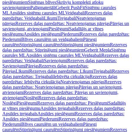
pieslēgumiem
Sistēmas blīves
Skrūvju komplekti atloku
savienojumiem
Palīgmateriāli
Geberit PushFit
Sistēmu caurules
ML
Apsildes sistēmu caurules ML
Veidgabali
Rezerves daļas
paredzētas: Veidgabali
Līkumi
Trejgabali
Neatvienojamas
pārejas
Rezerves daļas paredzētas: Neatvienojamas pārejas
Pārejas un
savienojumi, atvienojami
Pieslēgumi
Sadalītājs ar vītnes
pieslēgumu
Apsildes pieslēgumi
Piederumi
Rezerves daļas paredzētas:
Piederumi
Blīves caurulēm un veidgabaliem
Pārsegi
caurulēm
Stiprinājumi caurulēm
Stiprinājumi pieslēgumiem
Rezerves
daļas paredzētas: Stiprinājumi pieslēgumiem
Geberit Mepla
Sistēmu
caurules ML
Apsildes sistēmu caurules ML
Veidgabali
Rezerves daļas
paredzētas: Veidgabali
Savienojumi
Rezerves daļas paredzētas:
Savienojumi
Pārejas
Rezerves daļas paredzētas:
Pārejas
Līkumi
Rezerves daļas paredzētas: Līkumi
Trejgabali
Rezerves
daļas paredzētas: Trejgabali
Iebūvēta cirkulācija
Rezerves daļas
paredzētas: Iebūvēta cirkulācija
Neatvienojamas pārejas
Rezerves
daļas paredzētas: Neatvienojamas pārejas
Pārejas un savienojumi,
atvienojami
Rezerves daļas paredzētas: Pārejas un savienojumi,
atvienojami
Noslēgi
Rezerves daļas paredzētas:
Noslēgi
Pieslēgumi
Rezerves daļas paredzētas: Pieslēgumi
Sadalītājs
ar vītnes pieslēgumu
Apsildes trejgabals
Rezerves daļas paredzētas:
Apsildes trejgabals
Apsildes pieslēgumi
Rezerves daļas paredzētas:
Apsildes pieslēgumi
Piederumi
Rezerves daļas paredzētas:
Piederumi
Blīves caurulēm un veidgabaliem
Pārsegi
caurulēm
Stiprinājumi caurulēm
Stiprinājumi pieslēgumiem
Rezerves