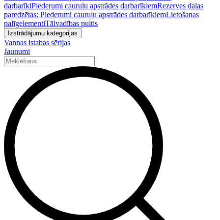
darbarīki
Piederumi cauruļu apstrādes darbarīkiem
Rezerves daļas
paredzētas: Piederumi cauruļu apstrādes darbarīkiem
Lietošanas
palīgelementi
Tālvadības pultis
Izstrādājumu kategorijas
Vannas istabas sērijas
Jaunumi