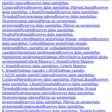
nipelis
Uzmavas
Rezerves daļas paredzētas:
Uzmavas
Pārejas
Rezerves daļas paredzētas: Pārejas
Līkumi
Rezerves
daļas paredzētas: Līkumi
Trejgabali
Rezerves daļas paredzētas:
Trejgabali
Neatvienojamas pārejas
Rezerves daļas paredzētas:
Neatvienojamas pārejas
Pārejas un savienojumi,
atvienojami
Rezerves daļas paredzētas: Pārejas un savienojumi,
atvienojami
Noslēgi
Rezerves daļas paredzētas:
Noslēgi
Pieslēgumi
Rezerves daļas paredzētas:
Pieslēgumi
GeberitMapress nerūsējošais tērauds, piederumi
Rezerves
daļas paredzētas: GeberitMapress nerūsējošais tērauds,
piederumi
Blīves caurulēm un veidgabaliem
Stiprinājumi
caurulēm
Stiprinājumi pieslēgumiem
Rezerves daļas paredzētas:
Stiprinājumi pieslēgumiem
Sistēmas blīves
Skrūvju komplekti atloku
savienojumiem
Geberit Mapress C tērauds
Geberit Mapress
C tērauds
Rezerves daļas paredzētas: Geberit Mapress
C tērauds
Sistēmas caurules 1.0034
Sistēmas caurules
1.0215
Caurules nipelis
Uzmavas
Rezerves daļas paredzētas:
Uzmavas
Pārejas
Rezerves daļas paredzētas: Pārejas
Līkumi
Rezerves
daļas paredzētas: Līkumi
Trejgabali
Rezerves daļas paredzētas:
Trejgabali
Krusta elementi
Rezerves daļas paredzētas: Krusta
elementi
Neatvienojamas pārejas
Rezerves daļas paredzētas:
Neatvienojamas pārejas
Pārejas un savienojumi,
atvienojami
Rezerves daļas paredzētas: Pārejas un savienojumi,
atvienojami
Kompensatori
Rezerves daļas paredzētas:
Kompensatori
Noslēgi
Rezerves daļas paredzētas: Noslēgi
Apsildes