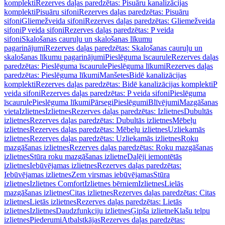
komplekti
Rezerves daļas paredzētas: Pisuāru kanalizācijas
komplekti
Pisuāru sifoni
Rezerves daļas paredzētas: Pisuāru
sifoni
Gliemežveida sifoni
Rezerves daļas paredzētas: Gliemežveida
sifoni
P veida sifoni
Rezerves daļas paredzētas: P veida
sifoni
Skalošanas cauruļu un skalošanas līkumu
pagarinājumi
Rezerves daļas paredzētas: Skalošanas cauruļu un
skalošanas līkumu pagarinājumi
Pieslēguma īscaurule
Rezerves daļas
paredzētas: Pieslēguma īscaurule
Pieslēguma līkumi
Rezerves daļas
paredzētas: Pieslēguma līkumi
Manšetes
Bidē kanalizācijas
komplekti
Rezerves daļas paredzētas: Bidē kanalizācijas komplekti
P
veida sifoni
Rezerves daļas paredzētas: P veida sifoni
Pieslēguma
īscaurule
Pieslēguma līkumi
Pārsegi
Pieslēgumi
Blīvējumi
Mazgāšanas
vieta
Izlietnes
Izlietnes
Rezerves daļas paredzētas: Izlietnes
Dubultās
izlietnes
Rezerves daļas paredzētas: Dubultās izlietnes
Mēbeļu
izlietnes
Rezerves daļas paredzētas: Mēbeļu izlietnes
Uzliekamās
izlietnes
Rezerves daļas paredzētas: Uzliekamās izlietnes
Roku
mazgāšanas izlietnes
Rezerves daļas paredzētas: Roku mazgāšanas
izlietnes
Stūra roku mazgāšanas izlietne
Daļēji iemontētās
izlietnes
Iebūvējamas izlietnes
Rezerves daļas paredzētas:
Iebūvējamas izlietnes
Zem virsmas iebūvējamas
Stūra
izlietnes
Izlietnes Comfort
Izlietnes bērniem
Izlietnes
Lielās
mazgāšanas izlietnes
Citas izlietnes
Rezerves daļas paredzētas: Citas
izlietnes
Lietās izlietnes
Rezerves daļas paredzētas: Lietās
izlietnes
Izlietnes
Daudzfunkciju izlietnes
Ģipša izlietne
Klašu telpu
izlietnes
Piederumi
Atbalstkājas
Rezerves daļas paredzētas: