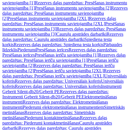
savienojamība [1]
Rezerves daļas paredzētas: Presēšanas instrumentu
savienojamība [1]
Presēšanas instrumentu savienojamība [2]
Rezerves
daļas paredzētas: Presēšanas instrumentu savienojamība
[2]
Presēšanas instrumentu savietojamība [2XL]
Rezerves daļas
paredzētas: Presēšanas instrumentu savietojamība [2XL]
Presēšanas
instrumentu savietojamība [3]
Rezerves daļas paredzētas: Presēšanas
instrumentu savietojamība [3]
Cauruļu apstrādes darbarīki
Rezerves
daļas paredzētas: Cauruļu apstrādes darbarīki
Spiediena testa
korķis
Rezerves daļas paredzētas: Spiediena testa korķis
Pārbaudes
līdzeklis
Piederumi
Presēšanas ierīces
Rezerves daļas paredzētas:
Presēšanas ierīces
Presēšanas ierīču savietojamība [1]
Rezerves daļas
paredzētas: Presēšanas ierīču savietojamība [1]
Presēšanas ierīču
savietojamība [2]
Rezerves daļas paredzētas: Presēšanas ierīču
savietojamība [2]
Presēšanas ierīču savietojamība [2XL]
Rezerves
daļas paredzētas: Presēšanas ierīču savietojamība [2XL]
Universālais
koferis
Rezerves daļas paredzētas: Universālais koferis
Universālais
koferis
Rezerves daļas paredzētas: Universālais koferis
Instrumenti
Geberit Silent-db20/Geberit PE
Rezerves daļas paredzētas:
Instrumenti Geberit Silent-db20/Geberit PE
Elektrometināšanas
instrumenti
Rezerves daļas paredzētas: Elektrometināšanas
instrumenti
Piederumi elektrometināšanas instrumentiem
Simetriskās
metināšanas
Rezerves daļas paredzētas: Simetriskās
metināšanas
Piederumi kontaktmetināšanas
Rezerves daļas
paredzētas: Piederumi kontaktmetināšanas
Cauruļu apstrādes
darbarīki
Rezerves daļas paredzētas: Cauruļu apstrādes