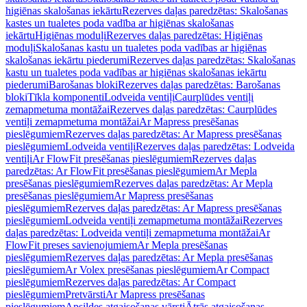
higiēnas skalošanas iekārtu
Rezerves daļas paredzētas: Skalošanas
kastes un tualetes poda vadība ar higiēnas skalošanas
iekārtu
Higiēnas moduļi
Rezerves daļas paredzētas: Higiēnas
moduļi
Skalošanas kastu un tualetes poda vadības ar higiēnas
skalošanas iekārtu piederumi
Rezerves daļas paredzētas: Skalošanas
kastu un tualetes poda vadības ar higiēnas skalošanas iekārtu
piederumi
Barošanas bloki
Rezerves daļas paredzētas: Barošanas
bloki
Tīkla komponenti
Lodveida ventiļi
Caurplūdes ventiļi
zemapmetuma montāžai
Rezerves daļas paredzētas: Caurplūdes
ventiļi zemapmetuma montāžai
Ar Mapress presēšanas
pieslēgumiem
Rezerves daļas paredzētas: Ar Mapress presēšanas
pieslēgumiem
Lodveida ventiļi
Rezerves daļas paredzētas: Lodveida
ventiļi
Ar FlowFit presēšanas pieslēgumiem
Rezerves daļas
paredzētas: Ar FlowFit presēšanas pieslēgumiem
Ar Mepla
presēšanas pieslēgumiem
Rezerves daļas paredzētas: Ar Mepla
presēšanas pieslēgumiem
Ar Mapress presēšanas
pieslēgumiem
Rezerves daļas paredzētas: Ar Mapress presēšanas
pieslēgumiem
Lodveida ventiļi zemapmetuma montāžai
Rezerves
daļas paredzētas: Lodveida ventiļi zemapmetuma montāžai
Ar
FlowFit preses savienojumiem
Ar Mepla presēšanas
pieslēgumiem
Rezerves daļas paredzētas: Ar Mepla presēšanas
pieslēgumiem
Ar Volex presēšanas pieslēgumiem
Ar Compact
pieslēgumiem
Rezerves daļas paredzētas: Ar Compact
pieslēgumiem
Pretvārsti
Ar Mapress presēšanas
pieslēgumiem
Apsildes atgaisošanas vārsti
Ātrās atgaisošanas