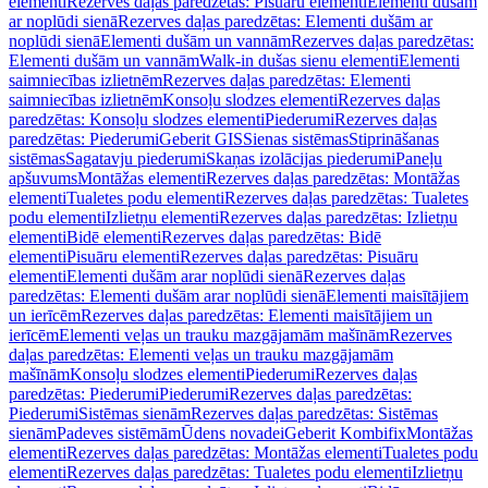
elementi
Rezerves daļas paredzētas: Pisuāru elementi
Elementi dušām
ar noplūdi sienā
Rezerves daļas paredzētas: Elementi dušām ar
noplūdi sienā
Elementi dušām un vannām
Rezerves daļas paredzētas:
Elementi dušām un vannām
Walk-in dušas sienu elementi
Elementi
saimniecības izlietnēm
Rezerves daļas paredzētas: Elementi
saimniecības izlietnēm
Konsoļu slodzes elementi
Rezerves daļas
paredzētas: Konsoļu slodzes elementi
Piederumi
Rezerves daļas
paredzētas: Piederumi
Geberit GIS
Sienas sistēmas
Stiprināšanas
sistēmas
Sagatavju piederumi
Skaņas izolācijas piederumi
Paneļu
apšuvums
Montāžas elementi
Rezerves daļas paredzētas: Montāžas
elementi
Tualetes podu elementi
Rezerves daļas paredzētas: Tualetes
podu elementi
Izlietņu elementi
Rezerves daļas paredzētas: Izlietņu
elementi
Bidē elementi
Rezerves daļas paredzētas: Bidē
elementi
Pisuāru elementi
Rezerves daļas paredzētas: Pisuāru
elementi
Elementi dušām arar noplūdi sienā
Rezerves daļas
paredzētas: Elementi dušām arar noplūdi sienā
Elementi maisītājiem
un ierīcēm
Rezerves daļas paredzētas: Elementi maisītājiem un
ierīcēm
Elementi veļas un trauku mazgājamām mašīnām
Rezerves
daļas paredzētas: Elementi veļas un trauku mazgājamām
mašīnām
Konsoļu slodzes elementi
Piederumi
Rezerves daļas
paredzētas: Piederumi
Piederumi
Rezerves daļas paredzētas:
Piederumi
Sistēmas sienām
Rezerves daļas paredzētas: Sistēmas
sienām
Padeves sistēmām
Ūdens novadei
Geberit Kombifix
Montāžas
elementi
Rezerves daļas paredzētas: Montāžas elementi
Tualetes podu
elementi
Rezerves daļas paredzētas: Tualetes podu elementi
Izlietņu