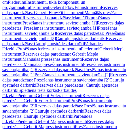
cm
Piederumi
Instrumenti, tīkla komponenti un
programmatūra
Instrumenti
Geberit FlowFit instrumenti
Rezerves
daļas paredzētas: Geberit FlowFit instrumenti
Manuālās presēšanas
instrumenti
Rezerves daļas paredzētas: Manuālās presēšanas
instrumenti
Presēšanas instrumentu savietojamība [1]
Rezerves daļas
paredzētas: Presēšanas instrumentu savietojamība [1]
Presēšanas
instrumentu savietojamība [2]
Rezerves daļas paredzētas: Presēšanas
instrumentu savietojamība [2]
Cauruļu apstrādes darbarīki
Rezerves
daļas paredzētas: Cauruļu apstrādes darbarīki
Pārbaudes
līdzeklis
Presēšanas ierīces ar instrumentiem
Piederumi
Geberit Mepla
instrumenti
Rezerves daļas paredzētas: Geberit Mepla
instrumenti
Manuālās presēšanas instrumenti
Rezerves daļas
paredzētas: Manuālās presēšanas instrumenti
Presēšanas instrumentu
savienojamība [1]
Rezerves daļas paredzētas: Presēšanas instrumentu
savienojamība [1]
Presēšanas instrumentu savienojamība [2]
Rezerves
daļas paredzētas: Presēšanas instrumentu savienojamība [2]
Cauruļu
apstrādes darbarīki
Rezerves daļas paredzētas: Cauruļu apstrādes
darbarīki
Spiediena testa korķis
Pārbaudes
līdzeklis
Piederumi
Geberit Volex instrumenti
Rezerves daļas
paredzētas: Geberit Volex instrumenti
Presēšanas instrumentu
savienojamība [2]
Rezerves daļas paredzētas: Presēšanas instrumentu
savienojamība [2]
Cauruļu apstrādes darbarīki
Rezerves daļas
paredzētas: Cauruļu apstrādes darbarīki
Pārbaudes
līdzeklis
Piederumi
Geberit Mapress instrumenti
Rezerves daļas
paredzētas: Geberit Mapress instrumenti
Presēšanas instrumentu