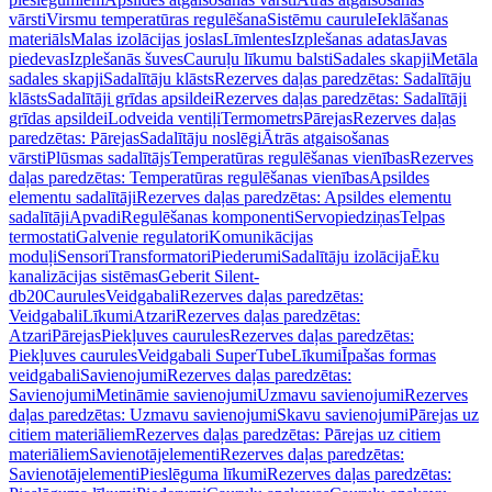
vārsti
Virsmu temperatūras regulēšana
Sistēmu caurule
Ieklāšanas
materiāls
Malas izolācijas joslas
Līmlentes
Izplešanas adatas
Javas
piedevas
Izplešanās šuves
Cauruļu līkumu balsti
Sadales skapji
Metāla
sadales skapji
Sadalītāju klāsts
Rezerves daļas paredzētas: Sadalītāju
klāsts
Sadalītāji grīdas apsildei
Rezerves daļas paredzētas: Sadalītāji
grīdas apsildei
Lodveida ventiļi
Termometrs
Pārejas
Rezerves daļas
paredzētas: Pārejas
Sadalītāju noslēgi
Ātrās atgaisošanas
vārsti
Plūsmas sadalītājs
Temperatūras regulēšanas vienības
Rezerves
daļas paredzētas: Temperatūras regulēšanas vienības
Apsildes
elementu sadalītāji
Rezerves daļas paredzētas: Apsildes elementu
sadalītāji
Apvadi
Regulēšanas komponenti
Servopiedziņas
Telpas
termostati
Galvenie regulatori
Komunikācijas
moduļi
Sensori
Transformatori
Piederumi
Sadalītāju izolācija
Ēku
kanalizācijas sistēmas
Geberit Silent-
db20
Caurules
Veidgabali
Rezerves daļas paredzētas:
Veidgabali
Līkumi
Atzari
Rezerves daļas paredzētas:
Atzari
Pārejas
Piekļuves caurules
Rezerves daļas paredzētas:
Piekļuves caurules
Veidgabali SuperTube
Līkumi
Īpašas formas
veidgabali
Savienojumi
Rezerves daļas paredzētas:
Savienojumi
Metināmie savienojumi
Uzmavu savienojumi
Rezerves
daļas paredzētas: Uzmavu savienojumi
Skavu savienojumi
Pārejas uz
citiem materiāliem
Rezerves daļas paredzētas: Pārejas uz citiem
materiāliem
Savienotājelementi
Rezerves daļas paredzētas:
Savienotājelementi
Pieslēguma līkumi
Rezerves daļas paredzētas: