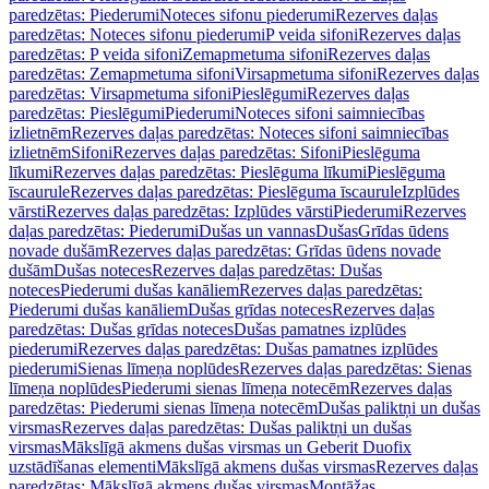
paredzētas: Piederumi
Noteces sifonu piederumi
Rezerves daļas
paredzētas: Noteces sifonu piederumi
P veida sifoni
Rezerves daļas
paredzētas: P veida sifoni
Zemapmetuma sifoni
Rezerves daļas
paredzētas: Zemapmetuma sifoni
Virsapmetuma sifoni
Rezerves daļas
paredzētas: Virsapmetuma sifoni
Pieslēgumi
Rezerves daļas
paredzētas: Pieslēgumi
Piederumi
Noteces sifoni saimniecības
izlietnēm
Rezerves daļas paredzētas: Noteces sifoni saimniecības
izlietnēm
Sifoni
Rezerves daļas paredzētas: Sifoni
Pieslēguma
līkumi
Rezerves daļas paredzētas: Pieslēguma līkumi
Pieslēguma
īscaurule
Rezerves daļas paredzētas: Pieslēguma īscaurule
Izplūdes
vārsti
Rezerves daļas paredzētas: Izplūdes vārsti
Piederumi
Rezerves
daļas paredzētas: Piederumi
Dušas un vannas
Dušas
Grīdas ūdens
novade dušām
Rezerves daļas paredzētas: Grīdas ūdens novade
dušām
Dušas noteces
Rezerves daļas paredzētas: Dušas
noteces
Piederumi dušas kanāliem
Rezerves daļas paredzētas:
Piederumi dušas kanāliem
Dušas grīdas noteces
Rezerves daļas
paredzētas: Dušas grīdas noteces
Dušas pamatnes izplūdes
piederumi
Rezerves daļas paredzētas: Dušas pamatnes izplūdes
piederumi
Sienas līmeņa noplūdes
Rezerves daļas paredzētas: Sienas
līmeņa noplūdes
Piederumi sienas līmeņa notecēm
Rezerves daļas
paredzētas: Piederumi sienas līmeņa notecēm
Dušas paliktņi un dušas
virsmas
Rezerves daļas paredzētas: Dušas paliktņi un dušas
virsmas
Mākslīgā akmens dušas virsmas un Geberit Duofix
uzstādīšanas elementi
Mākslīgā akmens dušas virsmas
Rezerves daļas
paredzētas: Mākslīgā akmens dušas virsmas
Montāžas