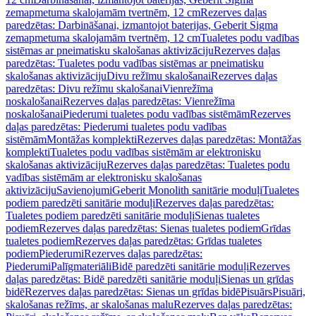
zemapmetuma skalojamām tvertnēm, 12 cm
Rezerves daļas
paredzētas: Darbināšanai, izmantojot baterijas, Geberit Sigma
zemapmetuma skalojamām tvertnēm, 12 cm
Tualetes podu vadības
sistēmas ar pneimatisku skalošanas aktivizāciju
Rezerves daļas
paredzētas: Tualetes podu vadības sistēmas ar pneimatisku
skalošanas aktivizāciju
Divu režīmu skalošanai
Rezerves daļas
paredzētas: Divu režīmu skalošanai
Vienrežīma
noskalošanai
Rezerves daļas paredzētas: Vienrežīma
noskalošanai
Piederumi tualetes podu vadības sistēmām
Rezerves
daļas paredzētas: Piederumi tualetes podu vadības
sistēmām
Montāžas komplekti
Rezerves daļas paredzētas: Montāžas
komplekti
Tualetes podu vadības sistēmām ar elektronisku
skalošanas aktivizāciju
Rezerves daļas paredzētas: Tualetes podu
vadības sistēmām ar elektronisku skalošanas
aktivizāciju
Savienojumi
Geberit Monolith sanitārie moduļi
Tualetes
podiem paredzēti sanitārie moduļi
Rezerves daļas paredzētas:
Tualetes podiem paredzēti sanitārie moduļi
Sienas tualetes
podiem
Rezerves daļas paredzētas: Sienas tualetes podiem
Grīdas
tualetes podiem
Rezerves daļas paredzētas: Grīdas tualetes
podiem
Piederumi
Rezerves daļas paredzētas:
Piederumi
Palīgmateriāli
Bidē paredzēti sanitārie moduļi
Rezerves
daļas paredzētas: Bidē paredzēti sanitārie moduļi
Sienas un grīdas
bidē
Rezerves daļas paredzētas: Sienas un grīdas bidē
Pisuārs
Pisuāri,
skalošanas režīms, ar skalošanas malu
Rezerves daļas paredzētas: