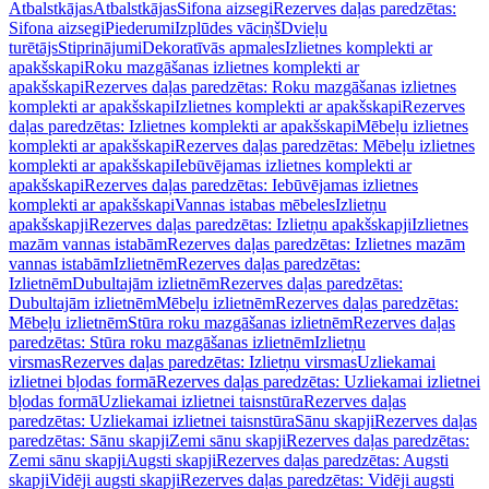
Atbalstkājas
Atbalstkājas
Sifona aizsegi
Rezerves daļas paredzētas:
Sifona aizsegi
Piederumi
Izplūdes vāciņš
Dvieļu
turētājs
Stiprinājumi
Dekoratīvās apmales
Izlietnes komplekti ar
apakšskapi
Roku mazgāšanas izlietnes komplekti ar
apakšskapi
Rezerves daļas paredzētas: Roku mazgāšanas izlietnes
komplekti ar apakšskapi
Izlietnes komplekti ar apakšskapi
Rezerves
daļas paredzētas: Izlietnes komplekti ar apakšskapi
Mēbeļu izlietnes
komplekti ar apakšskapi
Rezerves daļas paredzētas: Mēbeļu izlietnes
komplekti ar apakšskapi
Iebūvējamas izlietnes komplekti ar
apakšskapi
Rezerves daļas paredzētas: Iebūvējamas izlietnes
komplekti ar apakšskapi
Vannas istabas mēbeles
Izlietņu
apakšskapji
Rezerves daļas paredzētas: Izlietņu apakšskapji
Izlietnes
mazām vannas istabām
Rezerves daļas paredzētas: Izlietnes mazām
vannas istabām
Izlietnēm
Rezerves daļas paredzētas:
Izlietnēm
Dubultajām izlietnēm
Rezerves daļas paredzētas:
Dubultajām izlietnēm
Mēbeļu izlietnēm
Rezerves daļas paredzētas:
Mēbeļu izlietnēm
Stūra roku mazgāšanas izlietnēm
Rezerves daļas
paredzētas: Stūra roku mazgāšanas izlietnēm
Izlietņu
virsmas
Rezerves daļas paredzētas: Izlietņu virsmas
Uzliekamai
izlietnei bļodas formā
Rezerves daļas paredzētas: Uzliekamai izlietnei
bļodas formā
Uzliekamai izlietnei taisnstūra
Rezerves daļas
paredzētas: Uzliekamai izlietnei taisnstūra
Sānu skapji
Rezerves daļas
paredzētas: Sānu skapji
Zemi sānu skapji
Rezerves daļas paredzētas:
Zemi sānu skapji
Augsti skapji
Rezerves daļas paredzētas: Augsti
skapji
Vidēji augsti skapji
Rezerves daļas paredzētas: Vidēji augsti