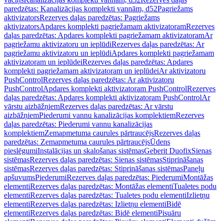
paredzētas: Kanalizācijas komplekti vannām, d52
Pagriežams
aktivizators
Rezerves daļas paredzētas: Pagriežams
aktivizators
Apdares komplekti pagriežamam aktivizatoram
Rezerves
daļas paredzētas: Apdares komplekti pagriežamam aktivizatoram
Ar
pagriežamu aktivizatoru un ieplūdi
Rezerves daļas paredzētas: Ar
pagriežamu aktivizatoru un ieplūdi
Apdares komplekti pagriežamam
aktivizatoram un ieplūdei
Rezerves daļas paredzētas: Apdares
komplekti pagriežamam aktivizatoram un ieplūdei
Ar aktivizatoru
PushControl
Rezerves daļas paredzētas: Ar aktivizatoru
PushControl
Apdares komplekti aktivizatoram PushControl
Rezerves
daļas paredzētas: Apdares komplekti aktivizatoram PushControl
Ar
vārstu aizbāžņiem
Rezerves daļas paredzētas: Ar vārstu
aizbāžņiem
Piederumi vannu kanalizācijas komplektiem
Rezerves
daļas paredzētas: Piederumi vannu kanalizācijas
komplektiem
Zemapmetuma caurules pārtraucējs
Rezerves daļas
paredzētas: Zemapmetuma caurules pārtraucējs
Ūdens
pieslēgumi
Instalācijas un skalošanas sistēmas
Geberit Duofix
Sienas
sistēmas
Rezerves daļas paredzētas: Sienas sistēmas
Stiprināšanas
sistēmas
Rezerves daļas paredzētas: Stiprināšanas sistēmas
Paneļu
apšuvums
Piederumi
Rezerves daļas paredzētas: Piederumi
Montāžas
elementi
Rezerves daļas paredzētas: Montāžas elementi
Tualetes podu
elementi
Rezerves daļas paredzētas: Tualetes podu elementi
Izlietņu
elementi
Rezerves daļas paredzētas: Izlietņu elementi
Bidē
elementi
Rezerves daļas paredzētas: Bidē elementi
Pisuāru