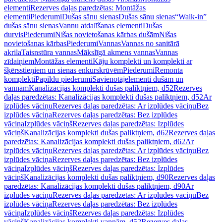
elementi
Rezerves daļas paredzētas: Montāžas
elementi
Piederumi
Dušas sānu sienas
Dušas sānu sienas
“Walk-in”
dušas sānu sienas
Vannu atdalīšanas elementi
Dušas
durvis
Piederumi
Nišas novietošanas kārbas dušām
Nišas
novietošanas kārbas
Piederumi
Vannas
Vannas no sanitārā
akrila
Taisnstūra vannas
Mākslīgā akmens vannas
Vannas
zīdaiņiem
Montāžas elementi
Kāju komplekti un komplekti ar
šķērsstieņiem un sienas enkurskrūvēm
Piederumi
Remonta
komplekti
Papildu piederumi
Savienotājelementi dušām un
vannām
Kanalizācijas komplekti dušas paliktņiem, d52
Rezerves
daļas paredzētas: Kanalizācijas komplekti dušas paliktņiem, d52
Ar
izplūdes vāciņu
Rezerves daļas paredzētas: Ar izplūdes vāciņu
Bez
izplūdes vāciņa
Rezerves daļas paredzētas: Bez izplūdes
vāciņa
Izplūdes vāciņš
Rezerves daļas paredzētas: Izplūdes
vāciņš
Kanalizācijas komplekti dušas paliktņiem, d62
Rezerves daļas
paredzētas: Kanalizācijas komplekti dušas paliktņiem, d62
Ar
izplūdes vāciņu
Rezerves daļas paredzētas: Ar izplūdes vāciņu
Bez
izplūdes vāciņa
Rezerves daļas paredzētas: Bez izplūdes
vāciņa
Izplūdes vāciņš
Rezerves daļas paredzētas: Izplūdes
vāciņš
Kanalizācijas komplekti dušas paliktņiem, d90
Rezerves daļas
paredzētas: Kanalizācijas komplekti dušas paliktņiem, d90
Ar
izplūdes vāciņu
Rezerves daļas paredzētas: Ar izplūdes vāciņu
Bez
izplūdes vāciņa
Rezerves daļas paredzētas: Bez izplūdes
vāciņa
Izplūdes vāciņš
Rezerves daļas paredzētas: Izplūdes
vāciņš
Kanalizācijas komplekti vannām, d52
Rezerves daļas