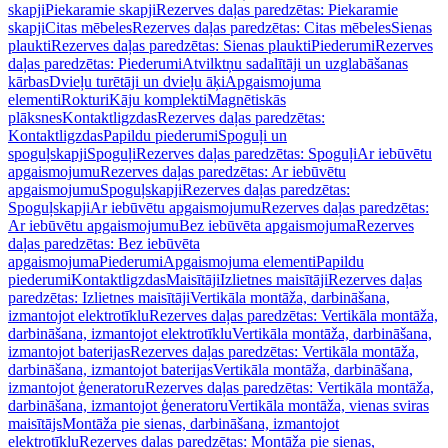
skapji
Piekaramie skapji
Rezerves daļas paredzētas: Piekaramie
skapji
Citas mēbeles
Rezerves daļas paredzētas: Citas mēbeles
Sienas
plaukti
Rezerves daļas paredzētas: Sienas plaukti
Piederumi
Rezerves
daļas paredzētas: Piederumi
Atvilktņu sadalītāji un uzglabāšanas
kārbas
Dvieļu turētāji un dvieļu āķi
Apgaismojuma
elementi
Rokturi
Kāju komplekti
Magnētiskās
plāksnes
Kontaktligzdas
Rezerves daļas paredzētas:
Kontaktligzdas
Papildu piederumi
Spoguļi un
spoguļskapji
Spoguļi
Rezerves daļas paredzētas: Spoguļi
Ar iebūvētu
apgaismojumu
Rezerves daļas paredzētas: Ar iebūvētu
apgaismojumu
Spoguļskapji
Rezerves daļas paredzētas:
Spoguļskapji
Ar iebūvētu apgaismojumu
Rezerves daļas paredzētas:
Ar iebūvētu apgaismojumu
Bez iebūvēta apgaismojuma
Rezerves
daļas paredzētas: Bez iebūvēta
apgaismojuma
Piederumi
Apgaismojuma elementi
Papildu
piederumi
Kontaktligzdas
Maisītāji
Izlietnes maisītāji
Rezerves daļas
paredzētas: Izlietnes maisītāji
Vertikāla montāža, darbināšana,
izmantojot elektrotīklu
Rezerves daļas paredzētas: Vertikāla montāža,
darbināšana, izmantojot elektrotīklu
Vertikāla montāža, darbināšana,
izmantojot baterijas
Rezerves daļas paredzētas: Vertikāla montāža,
darbināšana, izmantojot baterijas
Vertikāla montāža, darbināšana,
izmantojot ģeneratoru
Rezerves daļas paredzētas: Vertikāla montāža,
darbināšana, izmantojot ģeneratoru
Vertikāla montāža, vienas sviras
maisītājs
Montāža pie sienas, darbināšana, izmantojot
elektrotīklu
Rezerves daļas paredzētas: Montāža pie sienas,