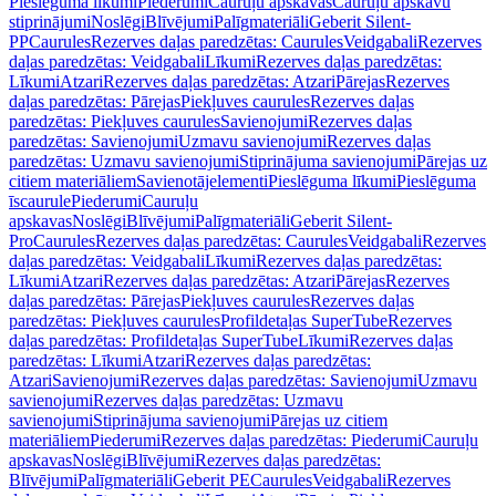
Pieslēguma līkumi
Piederumi
Cauruļu apskavas
Cauruļu apskavu
stiprinājumi
Noslēgi
Blīvējumi
Palīgmateriāli
Geberit Silent-
PP
Caurules
Rezerves daļas paredzētas: Caurules
Veidgabali
Rezerves
daļas paredzētas: Veidgabali
Līkumi
Rezerves daļas paredzētas:
Līkumi
Atzari
Rezerves daļas paredzētas: Atzari
Pārejas
Rezerves
daļas paredzētas: Pārejas
Piekļuves caurules
Rezerves daļas
paredzētas: Piekļuves caurules
Savienojumi
Rezerves daļas
paredzētas: Savienojumi
Uzmavu savienojumi
Rezerves daļas
paredzētas: Uzmavu savienojumi
Stiprinājuma savienojumi
Pārejas uz
citiem materiāliem
Savienotājelementi
Pieslēguma līkumi
Pieslēguma
īscaurule
Piederumi
Cauruļu
apskavas
Noslēgi
Blīvējumi
Palīgmateriāli
Geberit Silent-
Pro
Caurules
Rezerves daļas paredzētas: Caurules
Veidgabali
Rezerves
daļas paredzētas: Veidgabali
Līkumi
Rezerves daļas paredzētas:
Līkumi
Atzari
Rezerves daļas paredzētas: Atzari
Pārejas
Rezerves
daļas paredzētas: Pārejas
Piekļuves caurules
Rezerves daļas
paredzētas: Piekļuves caurules
Profildetaļas SuperTube
Rezerves
daļas paredzētas: Profildetaļas SuperTube
Līkumi
Rezerves daļas
paredzētas: Līkumi
Atzari
Rezerves daļas paredzētas:
Atzari
Savienojumi
Rezerves daļas paredzētas: Savienojumi
Uzmavu
savienojumi
Rezerves daļas paredzētas: Uzmavu
savienojumi
Stiprinājuma savienojumi
Pārejas uz citiem
materiāliem
Piederumi
Rezerves daļas paredzētas: Piederumi
Cauruļu
apskavas
Noslēgi
Blīvējumi
Rezerves daļas paredzētas:
Blīvējumi
Palīgmateriāli
Geberit PE
Caurules
Veidgabali
Rezerves