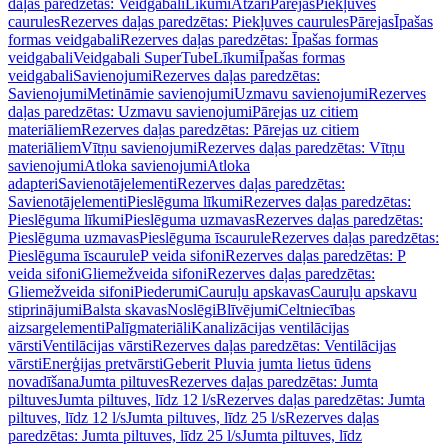
daļas paredzētas: Veidgabali
Līkumi
Atzari
Pārejas
Piekļuves
caurules
Rezerves daļas paredzētas: Piekļuves caurules
Pārejas
Īpašas
formas veidgabali
Rezerves daļas paredzētas: Īpašas formas
veidgabali
Veidgabali SuperTube
Līkumi
Īpašas formas
veidgabali
Savienojumi
Rezerves daļas paredzētas:
Savienojumi
Metināmie savienojumi
Uzmavu savienojumi
Rezerves
daļas paredzētas: Uzmavu savienojumi
Pārejas uz citiem
materiāliem
Rezerves daļas paredzētas: Pārejas uz citiem
materiāliem
Vītņu savienojumi
Rezerves daļas paredzētas: Vītņu
savienojumi
Atloka savienojumi
Atloka
adapteri
Savienotājelementi
Rezerves daļas paredzētas:
Savienotājelementi
Pieslēguma līkumi
Rezerves daļas paredzētas:
Pieslēguma līkumi
Pieslēguma uzmavas
Rezerves daļas paredzētas:
Pieslēguma uzmavas
Pieslēguma īscaurule
Rezerves daļas paredzētas:
Pieslēguma īscaurule
P veida sifoni
Rezerves daļas paredzētas: P
veida sifoni
Gliemežveida sifoni
Rezerves daļas paredzētas:
Gliemežveida sifoni
Piederumi
Cauruļu apskavas
Cauruļu apskavu
stiprinājumi
Balsta skavas
Noslēgi
Blīvējumi
Celtniecības
aizsargelementi
Palīgmateriāli
Kanalizācijas ventilācijas
vārsti
Ventilācijas vārsti
Rezerves daļas paredzētas: Ventilācijas
vārsti
Enerģijas pretvārsti
Geberit Pluvia jumta lietus ūdens
novadīšana
Jumta piltuves
Rezerves daļas paredzētas: Jumta
piltuves
Jumta piltuves, līdz 12 l/s
Rezerves daļas paredzētas: Jumta
piltuves, līdz 12 l/s
Jumta piltuves, līdz 25 l/s
Rezerves daļas
paredzētas: Jumta piltuves, līdz 25 l/s
Jumta piltuves, līdz