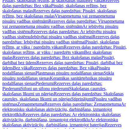
Pisuāri, skalošanas režīms, ar skalošanas malu
Bez vāka
Rezerves
daļas paredzētas: Bez vāka
Pisuāri, skalošanas režīms, bez
skalošanas malas
Rezerves daļas paredzētas: Pisuāri, skalošanas
režīms, bez skalošanas malas
Virsapmetuma vai zemapmetuma
pisuāru vadības sistēmām
Rezerves daļas paredzētas: Virsapmetuma
vai zemapmetuma pisuāru vadības sistēmām
Ar iebūvētu pisuāru
vadības sistēmu
Rezerves daļas paredzētas: Ar iebūvētu pisuāru
vadības sistēmu
Iebūvētai pisuāru vadības sistēmai
Rezerves daļas
paredzētas: Iebūvētai pisuāru vadības sistēmai
Pisuāri, skalošanas
režīms, ar vāku / paredzēts vākam
Rezerves daļas paredzētas: Pisuāri,
skalošanas režīms, ar vāku / paredzēts vākam
Bez skalošanas
malas
Rezerves daļas paredzētas: Bez skalošanas malas
Pisuāri,
darbībai bez ūdens
Rezerves daļas paredzētas: Pisuāri, darbībai bez
ūdens
Bez vāka
Rezerves daļas paredzētas: Bez vāka
Pisuāru
nodalīšanas sienas
Plastmasas pisuāru nodalīšanas sienas
Stikla
pisuāru nodalīšanas sienas
Keramikas sanitārtehnikas pisuāru
nodalīšanas sienas
Piederumi
Rezerves daļas paredzētas:
Piederumi
Sifoni un sifonu piederumi
Skalošanas caurules,
skalošanas līkumi un pārejas
Rezerves daļas paredzētas: Skalošanas
caurules, skalošanas līkumi un pārejas
Stiprinājumi
Pisuāru vadības
sistēmas
Zemapmetuma
Rezerves daļas paredzētas: Zemapmetuma
Ar
elektronisku skalošanas aktivizāciju, darbināšana, izmantojot
elektrotīklu
Rezerves daļas paredzētas: Ar elektronisku skalošanas
aktivizāciju, darbināšana, izmantojot elektrotīklu
Ar elektronisku
skalošanas aktivizāciju, darbināšana, izmantojot baterijas
Rezerves