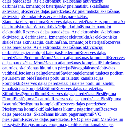
daļas paredzētas: Ar elektronisku skalošanas aktivizāciju,
darbināšana, izmantojot baterijas
Ar pneimatisku skalošanas
aktivizāciju
Rezerves daļas paredzētas: Ar pneimatisku skalošanas
aktivizāciju
Standarta
Rezerves daļas paredzētas:
Standarta
Virsapmetuma
Rezerves daļas paredzētas: Virsapmetuma
Ar
elektronisku skalošanas aktivizāciju, darbināšana, izmantojot
elektrotīklu
Rezerves daļas paredzētas: Ar elektronisku skalošanas
aktivizāciju, darbināšana, izmantojot elektrotīklu
Ar elektronisku
skalošanas aktivizāciju, darbināšana, izmantojot baterijas
Rezerves
daļas paredzētas: Ar elektronisku skalošanas aktivizāciju,
darbināšana, izmantojot baterijas
Piederumi
Rezerves daļas
paredzētas: Piederumi
Montāžas un atjaunošanas komplekti
Rezerves
daļas paredzētas: Montāžas un atjaunošanas komplekti
Skalošanas
caurules, skalošanas līkumi un pārejas
Pārsegplāksnes
Iebūvētas
vadības
Lietošanas palīgelementi
Savienotājelementi tualetes podiem,
pisuāriem un bidē
Tualetes podu un izlietņu kanalizācijas
komplekti
Rezerves daļas paredzētas: Tualetes podu un izlietņu
kanalizācijas komplekti
Sifoni
Rezerves daļas paredzētas:
Sifoni
Pieslēguma līkumi
Rezerves daļas paredzētas: Pieslēguma
līkumi
Pieslēguma īscaurule
Rezerves daļas paredzētas: Pieslēguma
īscaurule
Pieslēguma komplekti
Rezerves daļas paredzētas:
Pieslēguma komplekti
Skalošanas līkumu pagarinājumi
Rezerves
daļas paredzētas: Skalošanas līkumu pagarinājumi
PVC
pieslēgumi
Rezerves daļas paredzētas: PVC pieslēgumi
Manšetes un
pārsegvāki
Pārejas un savienojuma gabali
Pisuāru kanalizācijas