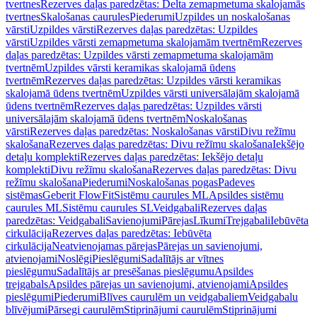
tvertnes
Rezerves daļas paredzētas: Delta zemapmetuma skalojamās
tvertnes
Skalošanas caurules
Piederumi
Uzpildes un noskalošanas
vārsti
Uzpildes vārsti
Rezerves daļas paredzētas: Uzpildes
vārsti
Uzpildes vārsti zemapmetuma skalojamām tvertnēm
Rezerves
daļas paredzētas: Uzpildes vārsti zemapmetuma skalojamām
tvertnēm
Uzpildes vārsti keramikas skalojamā ūdens
tvertnēm
Rezerves daļas paredzētas: Uzpildes vārsti keramikas
skalojamā ūdens tvertnēm
Uzpildes vārsti universālajām skalojamā
ūdens tvertnēm
Rezerves daļas paredzētas: Uzpildes vārsti
universālajām skalojamā ūdens tvertnēm
Noskalošanas
vārsti
Rezerves daļas paredzētas: Noskalošanas vārsti
Divu režīmu
skalošana
Rezerves daļas paredzētas: Divu režīmu skalošana
Iekšējo
detaļu komplekti
Rezerves daļas paredzētas: Iekšējo detaļu
komplekti
Divu režīmu skalošana
Rezerves daļas paredzētas: Divu
režīmu skalošana
Piederumi
Noskalošanas pogas
Padeves
sistēmas
Geberit FlowFit
Sistēmu caurules ML
Apsildes sistēmu
caurules ML
Sistēmu caurules SL
Veidgabali
Rezerves daļas
paredzētas: Veidgabali
Savienojumi
Pārejas
Līkumi
Trejgabali
Iebūvēta
cirkulācija
Rezerves daļas paredzētas: Iebūvēta
cirkulācija
Neatvienojamas pārejas
Pārejas un savienojumi,
atvienojami
Noslēgi
Pieslēgumi
Sadalītājs ar vītnes
pieslēgumu
Sadalītājs ar presēšanas pieslēgumu
Apsildes
trejgabals
Apsildes pārejas un savienojumi, atvienojami
Apsildes
pieslēgumi
Piederumi
Blīves caurulēm un veidgabaliem
Veidgabalu
blīvējumi
Pārsegi caurulēm
Stiprinājumi caurulēm
Stiprinājumi