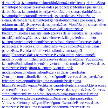
darbināšana, izmantojot elektrotīklu
Montāža pie sienas, darbināšana,
izmantojot baterijas
Rezerves daļas paredzētas: Montāža pie sienas,
darbināšana, izmantojot baterijas
Montāža pie sienas, darbināšana,
izmantojot ģeneratoru
Rezerves daļas paredzētas: Montāža pie
sienas, darbināšana, izmantojot ģeneratoru
Montāža pie sienas, divu
rokturu maisītājs
Rezerves daļas paredzētas: Montāža pie sienas, divu
rokturu maisītājs
Piederumi
Rezerves daļas paredzētas:
Piederumi
Izlietnes maisītājiem
Rezerves daļas paredzētas: Izlietnes
maisītājiem
Mazgāšanas vietas, virtuves izlietņu, ierīču un lieto
izlietņu savienotājelementi
Noteces sifoni izlietnēm
Rezerves daļas
paredzētas: Noteces sifoni izlietnēm
P veida sifoni
Rezerves daļas
paredzētas: P veida sifoni
P veida sifoni, vietu taupoši
modeļi
Rezerves daļas paredzētas: P veida sifoni, vietu taupoši
modeļi
Pudeļsifoni izlietnēm
Rezerves daļas paredzētas: Pudeļsifoni
izlietnēm
Pudeļsifoni izlietnēm, vietu taupošs modelis
Rezerves daļas
paredzētas: Pudeļsifoni izlietnēm, vietu taupošs
modelis
Zemapmetuma sifoni
Rezerves daļas paredzētas:
Zemapmetuma sifoni
Izlietnes pieslēgumi
Rezerves daļas paredzētas:
Izlietnes pieslēgumi
Pieslēguma īscaurule
Pieslēguma
līkumi
Pārsegi
Blīvējumi
Vertikālās caurules
Pagarinājumi
Aktivizācijas
elementi
Noteces sifoni izlietnēm
Rezerves daļas paredzētas: Noteces
sifoni izlietnēm
P veida sifoni
Rezerves daļas paredzētas: P veida
sifoni
Virtuves izlietņu pieslēgumi
Rezerves daļas paredzētas:
Virtuves izlietņu pieslēgumi
Pieslēguma īscaurule
Rezerves daļas
paredzētas: Pieslēguma īscaurule
Piederumi
Rezerves daļas