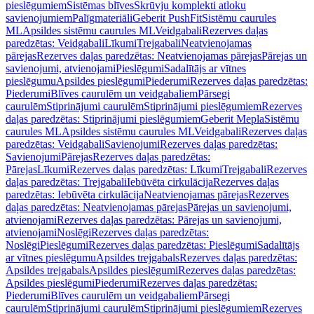
pieslēgumiem
Sistēmas blīves
Skrūvju komplekti atloku
savienojumiem
Palīgmateriāli
Geberit PushFit
Sistēmu caurules
ML
Apsildes sistēmu caurules ML
Veidgabali
Rezerves daļas
paredzētas: Veidgabali
Līkumi
Trejgabali
Neatvienojamas
pārejas
Rezerves daļas paredzētas: Neatvienojamas pārejas
Pārejas un
savienojumi, atvienojami
Pieslēgumi
Sadalītājs ar vītnes
pieslēgumu
Apsildes pieslēgumi
Piederumi
Rezerves daļas paredzētas:
Piederumi
Blīves caurulēm un veidgabaliem
Pārsegi
caurulēm
Stiprinājumi caurulēm
Stiprinājumi pieslēgumiem
Rezerves
daļas paredzētas: Stiprinājumi pieslēgumiem
Geberit Mepla
Sistēmu
caurules ML
Apsildes sistēmu caurules ML
Veidgabali
Rezerves daļas
paredzētas: Veidgabali
Savienojumi
Rezerves daļas paredzētas:
Savienojumi
Pārejas
Rezerves daļas paredzētas:
Pārejas
Līkumi
Rezerves daļas paredzētas: Līkumi
Trejgabali
Rezerves
daļas paredzētas: Trejgabali
Iebūvēta cirkulācija
Rezerves daļas
paredzētas: Iebūvēta cirkulācija
Neatvienojamas pārejas
Rezerves
daļas paredzētas: Neatvienojamas pārejas
Pārejas un savienojumi,
atvienojami
Rezerves daļas paredzētas: Pārejas un savienojumi,
atvienojami
Noslēgi
Rezerves daļas paredzētas:
Noslēgi
Pieslēgumi
Rezerves daļas paredzētas: Pieslēgumi
Sadalītājs
ar vītnes pieslēgumu
Apsildes trejgabals
Rezerves daļas paredzētas:
Apsildes trejgabals
Apsildes pieslēgumi
Rezerves daļas paredzētas:
Apsildes pieslēgumi
Piederumi
Rezerves daļas paredzētas:
Piederumi
Blīves caurulēm un veidgabaliem
Pārsegi
caurulēm
Stiprinājumi caurulēm
Stiprinājumi pieslēgumiem
Rezerves