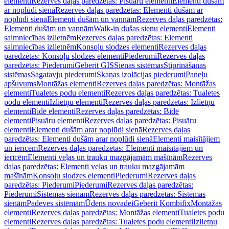
elementi
Rezerves daļas paredzētas: Pisuāru elementi
Elementi dušām
ar noplūdi sienā
Rezerves daļas paredzētas: Elementi dušām ar
noplūdi sienā
Elementi dušām un vannām
Rezerves daļas paredzētas:
Elementi dušām un vannām
Walk-in dušas sienu elementi
Elementi
saimniecības izlietnēm
Rezerves daļas paredzētas: Elementi
saimniecības izlietnēm
Konsoļu slodzes elementi
Rezerves daļas
paredzētas: Konsoļu slodzes elementi
Piederumi
Rezerves daļas
paredzētas: Piederumi
Geberit GIS
Sienas sistēmas
Stiprināšanas
sistēmas
Sagatavju piederumi
Skaņas izolācijas piederumi
Paneļu
apšuvums
Montāžas elementi
Rezerves daļas paredzētas: Montāžas
elementi
Tualetes podu elementi
Rezerves daļas paredzētas: Tualetes
podu elementi
Izlietņu elementi
Rezerves daļas paredzētas: Izlietņu
elementi
Bidē elementi
Rezerves daļas paredzētas: Bidē
elementi
Pisuāru elementi
Rezerves daļas paredzētas: Pisuāru
elementi
Elementi dušām arar noplūdi sienā
Rezerves daļas
paredzētas: Elementi dušām arar noplūdi sienā
Elementi maisītājiem
un ierīcēm
Rezerves daļas paredzētas: Elementi maisītājiem un
ierīcēm
Elementi veļas un trauku mazgājamām mašīnām
Rezerves
daļas paredzētas: Elementi veļas un trauku mazgājamām
mašīnām
Konsoļu slodzes elementi
Piederumi
Rezerves daļas
paredzētas: Piederumi
Piederumi
Rezerves daļas paredzētas:
Piederumi
Sistēmas sienām
Rezerves daļas paredzētas: Sistēmas
sienām
Padeves sistēmām
Ūdens novadei
Geberit Kombifix
Montāžas
elementi
Rezerves daļas paredzētas: Montāžas elementi
Tualetes podu
elementi
Rezerves daļas paredzētas: Tualetes podu elementi
Izlietņu