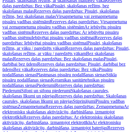
Pisuāri, skalošanas režīms, ar skalošanas malu
Bez vāka
Rezerves
daļas paredzētas: Bez vāka
Pisuāri, skalošanas režīms, bez
skalošanas malas
Rezerves daļas paredzētas: Pisuāri, skalošanas
režīms, bez skalošanas malas
Virsapmetuma vai zemapmetuma
pisuāru vadības sistēmām
Rezerves daļas paredzētas: Virsapmetuma
vai zemapmetuma pisuāru vadības sistēmām
Ar iebūvētu pisuāru
vadības sistēmu
Rezerves daļas paredzētas: Ar iebūvētu pisuāru
vadības sistēmu
Iebūvētai pisuāru vadības sistēmai
Rezerves daļas
paredzētas: Iebūvētai pisuāru vadības sistēmai
Pisuāri, skalošanas
režīms, ar vāku / paredzēts vākam
Rezerves daļas paredzētas: Pisuāri,
skalošanas režīms, ar vāku / paredzēts vākam
Bez skalošanas
malas
Rezerves daļas paredzētas: Bez skalošanas malas
Pisuāri,
darbībai bez ūdens
Rezerves daļas paredzētas: Pisuāri, darbībai bez
ūdens
Bez vāka
Rezerves daļas paredzētas: Bez vāka
Pisuāru
nodalīšanas sienas
Plastmasas pisuāru nodalīšanas sienas
Stikla
pisuāru nodalīšanas sienas
Keramikas sanitārtehnikas pisuāru
nodalīšanas sienas
Piederumi
Rezerves daļas paredzētas:
Piederumi
Sifoni un sifonu piederumi
Skalošanas caurules,
skalošanas līkumi un pārejas
Rezerves daļas paredzētas: Skalošanas
caurules, skalošanas līkumi un pārejas
Stiprinājumi
Pisuāru vadības
sistēmas
Zemapmetuma
Rezerves daļas paredzētas: Zemapmetuma
Ar
elektronisku skalošanas aktivizāciju, darbināšana, izmantojot
elektrotīklu
Rezerves daļas paredzētas: Ar elektronisku skalošanas
aktivizāciju, darbināšana, izmantojot elektrotīklu
Ar elektronisku
skalošanas aktivizāciju, darbināšana, izmantojot baterijas
Rezerves