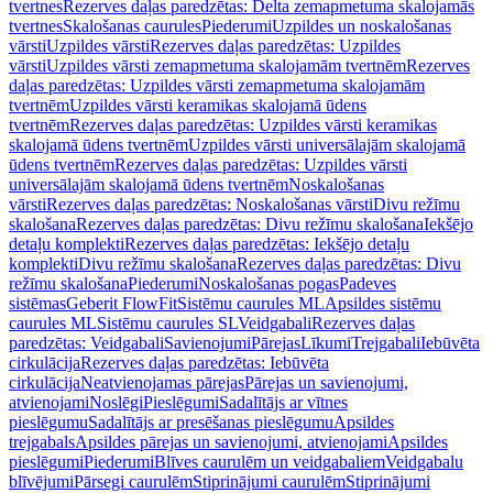
tvertnes
Rezerves daļas paredzētas: Delta zemapmetuma skalojamās
tvertnes
Skalošanas caurules
Piederumi
Uzpildes un noskalošanas
vārsti
Uzpildes vārsti
Rezerves daļas paredzētas: Uzpildes
vārsti
Uzpildes vārsti zemapmetuma skalojamām tvertnēm
Rezerves
daļas paredzētas: Uzpildes vārsti zemapmetuma skalojamām
tvertnēm
Uzpildes vārsti keramikas skalojamā ūdens
tvertnēm
Rezerves daļas paredzētas: Uzpildes vārsti keramikas
skalojamā ūdens tvertnēm
Uzpildes vārsti universālajām skalojamā
ūdens tvertnēm
Rezerves daļas paredzētas: Uzpildes vārsti
universālajām skalojamā ūdens tvertnēm
Noskalošanas
vārsti
Rezerves daļas paredzētas: Noskalošanas vārsti
Divu režīmu
skalošana
Rezerves daļas paredzētas: Divu režīmu skalošana
Iekšējo
detaļu komplekti
Rezerves daļas paredzētas: Iekšējo detaļu
komplekti
Divu režīmu skalošana
Rezerves daļas paredzētas: Divu
režīmu skalošana
Piederumi
Noskalošanas pogas
Padeves
sistēmas
Geberit FlowFit
Sistēmu caurules ML
Apsildes sistēmu
caurules ML
Sistēmu caurules SL
Veidgabali
Rezerves daļas
paredzētas: Veidgabali
Savienojumi
Pārejas
Līkumi
Trejgabali
Iebūvēta
cirkulācija
Rezerves daļas paredzētas: Iebūvēta
cirkulācija
Neatvienojamas pārejas
Pārejas un savienojumi,
atvienojami
Noslēgi
Pieslēgumi
Sadalītājs ar vītnes
pieslēgumu
Sadalītājs ar presēšanas pieslēgumu
Apsildes
trejgabals
Apsildes pārejas un savienojumi, atvienojami
Apsildes
pieslēgumi
Piederumi
Blīves caurulēm un veidgabaliem
Veidgabalu
blīvējumi
Pārsegi caurulēm
Stiprinājumi caurulēm
Stiprinājumi