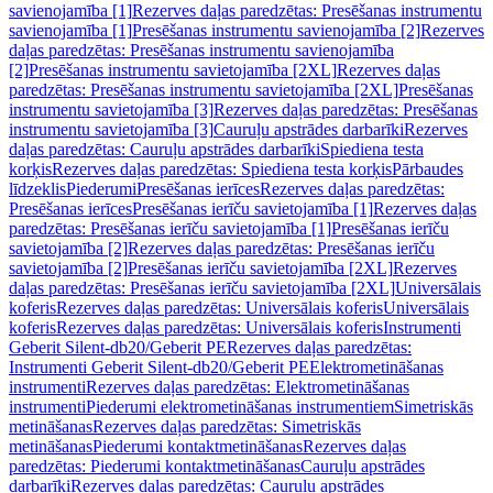
savienojamība [1]
Rezerves daļas paredzētas: Presēšanas instrumentu
savienojamība [1]
Presēšanas instrumentu savienojamība [2]
Rezerves
daļas paredzētas: Presēšanas instrumentu savienojamība
[2]
Presēšanas instrumentu savietojamība [2XL]
Rezerves daļas
paredzētas: Presēšanas instrumentu savietojamība [2XL]
Presēšanas
instrumentu savietojamība [3]
Rezerves daļas paredzētas: Presēšanas
instrumentu savietojamība [3]
Cauruļu apstrādes darbarīki
Rezerves
daļas paredzētas: Cauruļu apstrādes darbarīki
Spiediena testa
korķis
Rezerves daļas paredzētas: Spiediena testa korķis
Pārbaudes
līdzeklis
Piederumi
Presēšanas ierīces
Rezerves daļas paredzētas:
Presēšanas ierīces
Presēšanas ierīču savietojamība [1]
Rezerves daļas
paredzētas: Presēšanas ierīču savietojamība [1]
Presēšanas ierīču
savietojamība [2]
Rezerves daļas paredzētas: Presēšanas ierīču
savietojamība [2]
Presēšanas ierīču savietojamība [2XL]
Rezerves
daļas paredzētas: Presēšanas ierīču savietojamība [2XL]
Universālais
koferis
Rezerves daļas paredzētas: Universālais koferis
Universālais
koferis
Rezerves daļas paredzētas: Universālais koferis
Instrumenti
Geberit Silent-db20/Geberit PE
Rezerves daļas paredzētas:
Instrumenti Geberit Silent-db20/Geberit PE
Elektrometināšanas
instrumenti
Rezerves daļas paredzētas: Elektrometināšanas
instrumenti
Piederumi elektrometināšanas instrumentiem
Simetriskās
metināšanas
Rezerves daļas paredzētas: Simetriskās
metināšanas
Piederumi kontaktmetināšanas
Rezerves daļas
paredzētas: Piederumi kontaktmetināšanas
Cauruļu apstrādes
darbarīki
Rezerves daļas paredzētas: Cauruļu apstrādes