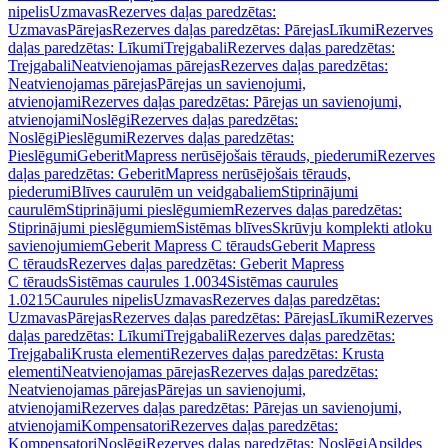
nipelis
Uzmavas
Rezerves daļas paredzētas:
Uzmavas
Pārejas
Rezerves daļas paredzētas: Pārejas
Līkumi
Rezerves
daļas paredzētas: Līkumi
Trejgabali
Rezerves daļas paredzētas:
Trejgabali
Neatvienojamas pārejas
Rezerves daļas paredzētas:
Neatvienojamas pārejas
Pārejas un savienojumi,
atvienojami
Rezerves daļas paredzētas: Pārejas un savienojumi,
atvienojami
Noslēgi
Rezerves daļas paredzētas:
Noslēgi
Pieslēgumi
Rezerves daļas paredzētas:
Pieslēgumi
GeberitMapress nerūsējošais tērauds, piederumi
Rezerves
daļas paredzētas: GeberitMapress nerūsējošais tērauds,
piederumi
Blīves caurulēm un veidgabaliem
Stiprinājumi
caurulēm
Stiprinājumi pieslēgumiem
Rezerves daļas paredzētas:
Stiprinājumi pieslēgumiem
Sistēmas blīves
Skrūvju komplekti atloku
savienojumiem
Geberit Mapress C tērauds
Geberit Mapress
C tērauds
Rezerves daļas paredzētas: Geberit Mapress
C tērauds
Sistēmas caurules 1.0034
Sistēmas caurules
1.0215
Caurules nipelis
Uzmavas
Rezerves daļas paredzētas:
Uzmavas
Pārejas
Rezerves daļas paredzētas: Pārejas
Līkumi
Rezerves
daļas paredzētas: Līkumi
Trejgabali
Rezerves daļas paredzētas:
Trejgabali
Krusta elementi
Rezerves daļas paredzētas: Krusta
elementi
Neatvienojamas pārejas
Rezerves daļas paredzētas:
Neatvienojamas pārejas
Pārejas un savienojumi,
atvienojami
Rezerves daļas paredzētas: Pārejas un savienojumi,
atvienojami
Kompensatori
Rezerves daļas paredzētas:
Kompensatori
Noslēgi
Rezerves daļas paredzētas: Noslēgi
Apsildes