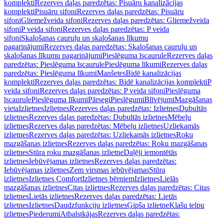
komplekti
Rezerves daļas paredzētas: Pisuāru kanalizācijas
komplekti
Pisuāru sifoni
Rezerves daļas paredzētas: Pisuāru
sifoni
Gliemežveida sifoni
Rezerves daļas paredzētas: Gliemežveida
sifoni
P veida sifoni
Rezerves daļas paredzētas: P veida
sifoni
Skalošanas cauruļu un skalošanas līkumu
pagarinājumi
Rezerves daļas paredzētas: Skalošanas cauruļu un
skalošanas līkumu pagarinājumi
Pieslēguma īscaurule
Rezerves daļas
paredzētas: Pieslēguma īscaurule
Pieslēguma līkumi
Rezerves daļas
paredzētas: Pieslēguma līkumi
Manšetes
Bidē kanalizācijas
komplekti
Rezerves daļas paredzētas: Bidē kanalizācijas komplekti
P
veida sifoni
Rezerves daļas paredzētas: P veida sifoni
Pieslēguma
īscaurule
Pieslēguma līkumi
Pārsegi
Pieslēgumi
Blīvējumi
Mazgāšanas
vieta
Izlietnes
Izlietnes
Rezerves daļas paredzētas: Izlietnes
Dubultās
izlietnes
Rezerves daļas paredzētas: Dubultās izlietnes
Mēbeļu
izlietnes
Rezerves daļas paredzētas: Mēbeļu izlietnes
Uzliekamās
izlietnes
Rezerves daļas paredzētas: Uzliekamās izlietnes
Roku
mazgāšanas izlietnes
Rezerves daļas paredzētas: Roku mazgāšanas
izlietnes
Stūra roku mazgāšanas izlietne
Daļēji iemontētās
izlietnes
Iebūvējamas izlietnes
Rezerves daļas paredzētas:
Iebūvējamas izlietnes
Zem virsmas iebūvējamas
Stūra
izlietnes
Izlietnes Comfort
Izlietnes bērniem
Izlietnes
Lielās
mazgāšanas izlietnes
Citas izlietnes
Rezerves daļas paredzētas: Citas
izlietnes
Lietās izlietnes
Rezerves daļas paredzētas: Lietās
izlietnes
Izlietnes
Daudzfunkciju izlietnes
Ģipša izlietne
Klašu telpu
izlietnes
Piederumi
Atbalstkājas
Rezerves daļas paredzētas: