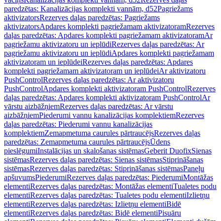
paredzētas: Kanalizācijas komplekti vannām, d52
Pagriežams
aktivizators
Rezerves daļas paredzētas: Pagriežams
aktivizators
Apdares komplekti pagriežamam aktivizatoram
Rezerves
daļas paredzētas: Apdares komplekti pagriežamam aktivizatoram
Ar
pagriežamu aktivizatoru un ieplūdi
Rezerves daļas paredzētas: Ar
pagriežamu aktivizatoru un ieplūdi
Apdares komplekti pagriežamam
aktivizatoram un ieplūdei
Rezerves daļas paredzētas: Apdares
komplekti pagriežamam aktivizatoram un ieplūdei
Ar aktivizatoru
PushControl
Rezerves daļas paredzētas: Ar aktivizatoru
PushControl
Apdares komplekti aktivizatoram PushControl
Rezerves
daļas paredzētas: Apdares komplekti aktivizatoram PushControl
Ar
vārstu aizbāžņiem
Rezerves daļas paredzētas: Ar vārstu
aizbāžņiem
Piederumi vannu kanalizācijas komplektiem
Rezerves
daļas paredzētas: Piederumi vannu kanalizācijas
komplektiem
Zemapmetuma caurules pārtraucējs
Rezerves daļas
paredzētas: Zemapmetuma caurules pārtraucējs
Ūdens
pieslēgumi
Instalācijas un skalošanas sistēmas
Geberit Duofix
Sienas
sistēmas
Rezerves daļas paredzētas: Sienas sistēmas
Stiprināšanas
sistēmas
Rezerves daļas paredzētas: Stiprināšanas sistēmas
Paneļu
apšuvums
Piederumi
Rezerves daļas paredzētas: Piederumi
Montāžas
elementi
Rezerves daļas paredzētas: Montāžas elementi
Tualetes podu
elementi
Rezerves daļas paredzētas: Tualetes podu elementi
Izlietņu
elementi
Rezerves daļas paredzētas: Izlietņu elementi
Bidē
elementi
Rezerves daļas paredzētas: Bidē elementi
Pisuāru