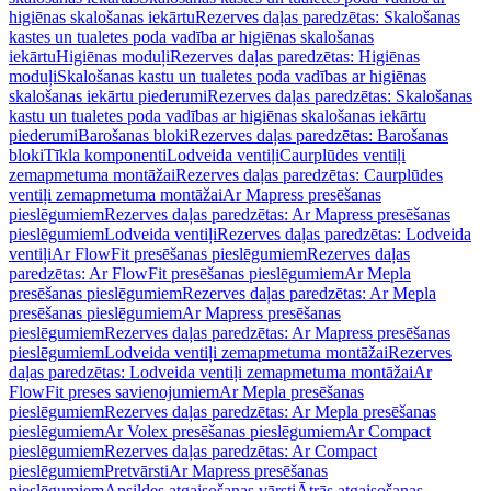
higiēnas skalošanas iekārtu
Rezerves daļas paredzētas: Skalošanas
kastes un tualetes poda vadība ar higiēnas skalošanas
iekārtu
Higiēnas moduļi
Rezerves daļas paredzētas: Higiēnas
moduļi
Skalošanas kastu un tualetes poda vadības ar higiēnas
skalošanas iekārtu piederumi
Rezerves daļas paredzētas: Skalošanas
kastu un tualetes poda vadības ar higiēnas skalošanas iekārtu
piederumi
Barošanas bloki
Rezerves daļas paredzētas: Barošanas
bloki
Tīkla komponenti
Lodveida ventiļi
Caurplūdes ventiļi
zemapmetuma montāžai
Rezerves daļas paredzētas: Caurplūdes
ventiļi zemapmetuma montāžai
Ar Mapress presēšanas
pieslēgumiem
Rezerves daļas paredzētas: Ar Mapress presēšanas
pieslēgumiem
Lodveida ventiļi
Rezerves daļas paredzētas: Lodveida
ventiļi
Ar FlowFit presēšanas pieslēgumiem
Rezerves daļas
paredzētas: Ar FlowFit presēšanas pieslēgumiem
Ar Mepla
presēšanas pieslēgumiem
Rezerves daļas paredzētas: Ar Mepla
presēšanas pieslēgumiem
Ar Mapress presēšanas
pieslēgumiem
Rezerves daļas paredzētas: Ar Mapress presēšanas
pieslēgumiem
Lodveida ventiļi zemapmetuma montāžai
Rezerves
daļas paredzētas: Lodveida ventiļi zemapmetuma montāžai
Ar
FlowFit preses savienojumiem
Ar Mepla presēšanas
pieslēgumiem
Rezerves daļas paredzētas: Ar Mepla presēšanas
pieslēgumiem
Ar Volex presēšanas pieslēgumiem
Ar Compact
pieslēgumiem
Rezerves daļas paredzētas: Ar Compact
pieslēgumiem
Pretvārsti
Ar Mapress presēšanas
pieslēgumiem
Apsildes atgaisošanas vārsti
Ātrās atgaisošanas