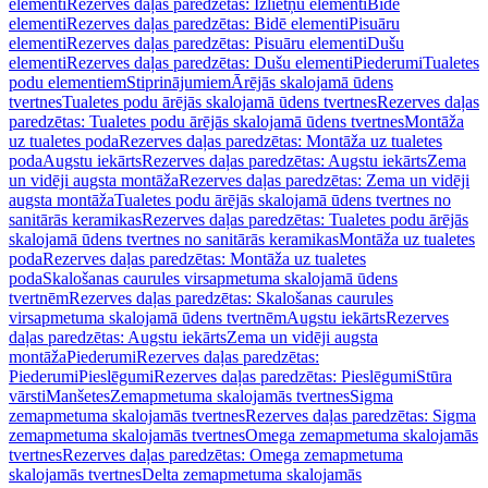
elementi
Rezerves daļas paredzētas: Izlietņu elementi
Bidē
elementi
Rezerves daļas paredzētas: Bidē elementi
Pisuāru
elementi
Rezerves daļas paredzētas: Pisuāru elementi
Dušu
elementi
Rezerves daļas paredzētas: Dušu elementi
Piederumi
Tualetes
podu elementiem
Stiprinājumiem
Ārējās skalojamā ūdens
tvertnes
Tualetes podu ārējās skalojamā ūdens tvertnes
Rezerves daļas
paredzētas: Tualetes podu ārējās skalojamā ūdens tvertnes
Montāža
uz tualetes poda
Rezerves daļas paredzētas: Montāža uz tualetes
poda
Augstu iekārts
Rezerves daļas paredzētas: Augstu iekārts
Zema
un vidēji augsta montāža
Rezerves daļas paredzētas: Zema un vidēji
augsta montāža
Tualetes podu ārējās skalojamā ūdens tvertnes no
sanitārās keramikas
Rezerves daļas paredzētas: Tualetes podu ārējās
skalojamā ūdens tvertnes no sanitārās keramikas
Montāža uz tualetes
poda
Rezerves daļas paredzētas: Montāža uz tualetes
poda
Skalošanas caurules virsapmetuma skalojamā ūdens
tvertnēm
Rezerves daļas paredzētas: Skalošanas caurules
virsapmetuma skalojamā ūdens tvertnēm
Augstu iekārts
Rezerves
daļas paredzētas: Augstu iekārts
Zema un vidēji augsta
montāža
Piederumi
Rezerves daļas paredzētas:
Piederumi
Pieslēgumi
Rezerves daļas paredzētas: Pieslēgumi
Stūra
vārsti
Manšetes
Zemapmetuma skalojamās tvertnes
Sigma
zemapmetuma skalojamās tvertnes
Rezerves daļas paredzētas: Sigma
zemapmetuma skalojamās tvertnes
Omega zemapmetuma skalojamās
tvertnes
Rezerves daļas paredzētas: Omega zemapmetuma
skalojamās tvertnes
Delta zemapmetuma skalojamās