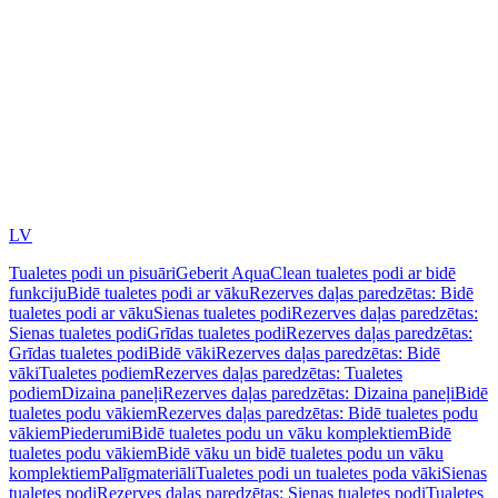
LV
Tualetes podi un pisuāri
Geberit AquaClean tualetes podi ar bidē
funkciju
Bidē tualetes podi ar vāku
Rezerves daļas paredzētas: Bidē
tualetes podi ar vāku
Sienas tualetes podi
Rezerves daļas paredzētas:
Sienas tualetes podi
Grīdas tualetes podi
Rezerves daļas paredzētas:
Grīdas tualetes podi
Bidē vāki
Rezerves daļas paredzētas: Bidē
vāki
Tualetes podiem
Rezerves daļas paredzētas: Tualetes
podiem
Dizaina paneļi
Rezerves daļas paredzētas: Dizaina paneļi
Bidē
tualetes podu vākiem
Rezerves daļas paredzētas: Bidē tualetes podu
vākiem
Piederumi
Bidē tualetes podu un vāku komplektiem
Bidē
tualetes podu vākiem
Bidē vāku un bidē tualetes podu un vāku
komplektiem
Palīgmateriāli
Tualetes podi un tualetes poda vāki
Sienas
tualetes podi
Rezerves daļas paredzētas: Sienas tualetes podi
Tualetes