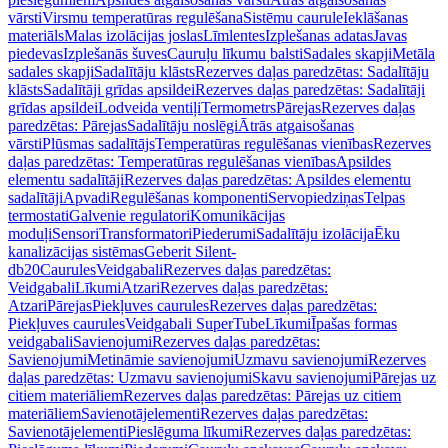
vārsti
Virsmu temperatūras regulēšana
Sistēmu caurule
Ieklāšanas
materiāls
Malas izolācijas joslas
Līmlentes
Izplešanas adatas
Javas
piedevas
Izplešanās šuves
Cauruļu līkumu balsti
Sadales skapji
Metāla
sadales skapji
Sadalītāju klāsts
Rezerves daļas paredzētas: Sadalītāju
klāsts
Sadalītāji grīdas apsildei
Rezerves daļas paredzētas: Sadalītāji
grīdas apsildei
Lodveida ventiļi
Termometrs
Pārejas
Rezerves daļas
paredzētas: Pārejas
Sadalītāju noslēgi
Ātrās atgaisošanas
vārsti
Plūsmas sadalītājs
Temperatūras regulēšanas vienības
Rezerves
daļas paredzētas: Temperatūras regulēšanas vienības
Apsildes
elementu sadalītāji
Rezerves daļas paredzētas: Apsildes elementu
sadalītāji
Apvadi
Regulēšanas komponenti
Servopiedziņas
Telpas
termostati
Galvenie regulatori
Komunikācijas
moduļi
Sensori
Transformatori
Piederumi
Sadalītāju izolācija
Ēku
kanalizācijas sistēmas
Geberit Silent-
db20
Caurules
Veidgabali
Rezerves daļas paredzētas:
Veidgabali
Līkumi
Atzari
Rezerves daļas paredzētas:
Atzari
Pārejas
Piekļuves caurules
Rezerves daļas paredzētas:
Piekļuves caurules
Veidgabali SuperTube
Līkumi
Īpašas formas
veidgabali
Savienojumi
Rezerves daļas paredzētas:
Savienojumi
Metināmie savienojumi
Uzmavu savienojumi
Rezerves
daļas paredzētas: Uzmavu savienojumi
Skavu savienojumi
Pārejas uz
citiem materiāliem
Rezerves daļas paredzētas: Pārejas uz citiem
materiāliem
Savienotājelementi
Rezerves daļas paredzētas:
Savienotājelementi
Pieslēguma līkumi
Rezerves daļas paredzētas: