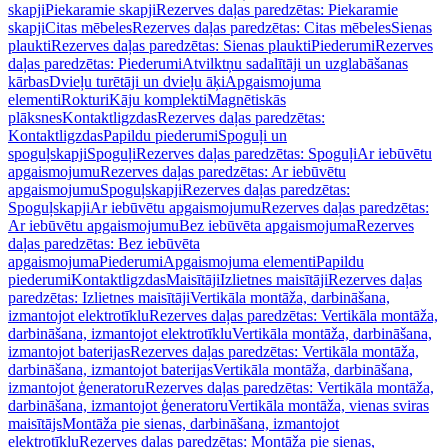
skapji
Piekaramie skapji
Rezerves daļas paredzētas: Piekaramie
skapji
Citas mēbeles
Rezerves daļas paredzētas: Citas mēbeles
Sienas
plaukti
Rezerves daļas paredzētas: Sienas plaukti
Piederumi
Rezerves
daļas paredzētas: Piederumi
Atvilktņu sadalītāji un uzglabāšanas
kārbas
Dvieļu turētāji un dvieļu āķi
Apgaismojuma
elementi
Rokturi
Kāju komplekti
Magnētiskās
plāksnes
Kontaktligzdas
Rezerves daļas paredzētas:
Kontaktligzdas
Papildu piederumi
Spoguļi un
spoguļskapji
Spoguļi
Rezerves daļas paredzētas: Spoguļi
Ar iebūvētu
apgaismojumu
Rezerves daļas paredzētas: Ar iebūvētu
apgaismojumu
Spoguļskapji
Rezerves daļas paredzētas:
Spoguļskapji
Ar iebūvētu apgaismojumu
Rezerves daļas paredzētas:
Ar iebūvētu apgaismojumu
Bez iebūvēta apgaismojuma
Rezerves
daļas paredzētas: Bez iebūvēta
apgaismojuma
Piederumi
Apgaismojuma elementi
Papildu
piederumi
Kontaktligzdas
Maisītāji
Izlietnes maisītāji
Rezerves daļas
paredzētas: Izlietnes maisītāji
Vertikāla montāža, darbināšana,
izmantojot elektrotīklu
Rezerves daļas paredzētas: Vertikāla montāža,
darbināšana, izmantojot elektrotīklu
Vertikāla montāža, darbināšana,
izmantojot baterijas
Rezerves daļas paredzētas: Vertikāla montāža,
darbināšana, izmantojot baterijas
Vertikāla montāža, darbināšana,
izmantojot ģeneratoru
Rezerves daļas paredzētas: Vertikāla montāža,
darbināšana, izmantojot ģeneratoru
Vertikāla montāža, vienas sviras
maisītājs
Montāža pie sienas, darbināšana, izmantojot
elektrotīklu
Rezerves daļas paredzētas: Montāža pie sienas,