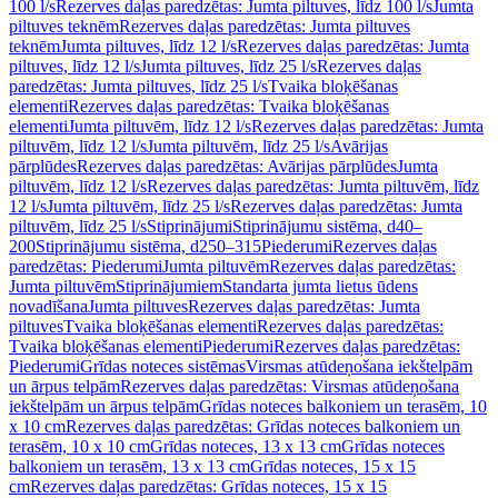
100 l/s
Rezerves daļas paredzētas: Jumta piltuves, līdz 100 l/s
Jumta
piltuves teknēm
Rezerves daļas paredzētas: Jumta piltuves
teknēm
Jumta piltuves, līdz 12 l/s
Rezerves daļas paredzētas: Jumta
piltuves, līdz 12 l/s
Jumta piltuves, līdz 25 l/s
Rezerves daļas
paredzētas: Jumta piltuves, līdz 25 l/s
Tvaika bloķēšanas
elementi
Rezerves daļas paredzētas: Tvaika bloķēšanas
elementi
Jumta piltuvēm, līdz 12 l/s
Rezerves daļas paredzētas: Jumta
piltuvēm, līdz 12 l/s
Jumta piltuvēm, līdz 25 l/s
Avārijas
pārplūdes
Rezerves daļas paredzētas: Avārijas pārplūdes
Jumta
piltuvēm, līdz 12 l/s
Rezerves daļas paredzētas: Jumta piltuvēm, līdz
12 l/s
Jumta piltuvēm, līdz 25 l/s
Rezerves daļas paredzētas: Jumta
piltuvēm, līdz 25 l/s
Stiprinājumi
Stiprinājumu sistēma, d40–
200
Stiprinājumu sistēma, d250–315
Piederumi
Rezerves daļas
paredzētas: Piederumi
Jumta piltuvēm
Rezerves daļas paredzētas:
Jumta piltuvēm
Stiprinājumiem
Standarta jumta lietus ūdens
novadīšana
Jumta piltuves
Rezerves daļas paredzētas: Jumta
piltuves
Tvaika bloķēšanas elementi
Rezerves daļas paredzētas:
Tvaika bloķēšanas elementi
Piederumi
Rezerves daļas paredzētas:
Piederumi
Grīdas noteces sistēmas
Virsmas atūdeņošana iekštelpām
un ārpus telpām
Rezerves daļas paredzētas: Virsmas atūdeņošana
iekštelpām un ārpus telpām
Grīdas noteces balkoniem un terasēm, 10
x 10 cm
Rezerves daļas paredzētas: Grīdas noteces balkoniem un
terasēm, 10 x 10 cm
Grīdas noteces, 13 x 13 cm
Grīdas noteces
balkoniem un terasēm, 13 x 13 cm
Grīdas noteces, 15 x 15
cm
Rezerves daļas paredzētas: Grīdas noteces, 15 x 15