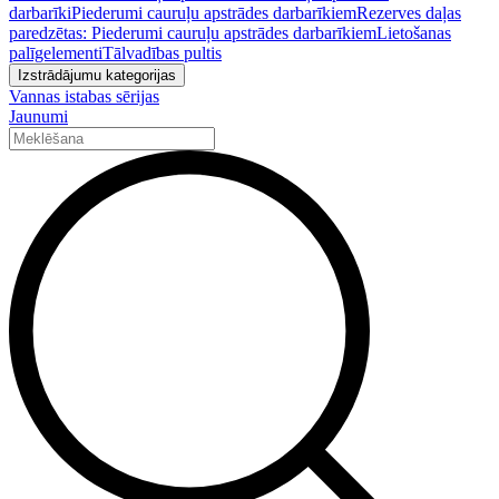
darbarīki
Piederumi cauruļu apstrādes darbarīkiem
Rezerves daļas
paredzētas: Piederumi cauruļu apstrādes darbarīkiem
Lietošanas
palīgelementi
Tālvadības pultis
Izstrādājumu kategorijas
Vannas istabas sērijas
Jaunumi