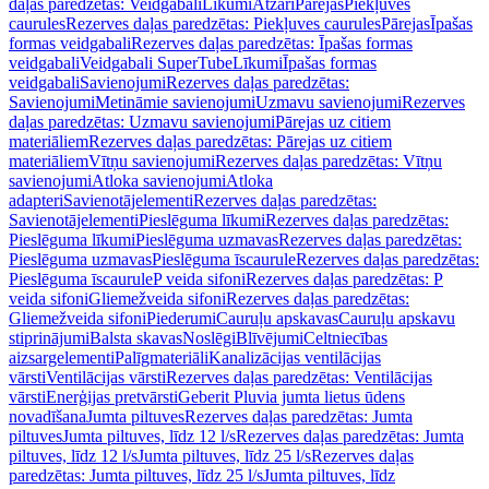
daļas paredzētas: Veidgabali
Līkumi
Atzari
Pārejas
Piekļuves
caurules
Rezerves daļas paredzētas: Piekļuves caurules
Pārejas
Īpašas
formas veidgabali
Rezerves daļas paredzētas: Īpašas formas
veidgabali
Veidgabali SuperTube
Līkumi
Īpašas formas
veidgabali
Savienojumi
Rezerves daļas paredzētas:
Savienojumi
Metināmie savienojumi
Uzmavu savienojumi
Rezerves
daļas paredzētas: Uzmavu savienojumi
Pārejas uz citiem
materiāliem
Rezerves daļas paredzētas: Pārejas uz citiem
materiāliem
Vītņu savienojumi
Rezerves daļas paredzētas: Vītņu
savienojumi
Atloka savienojumi
Atloka
adapteri
Savienotājelementi
Rezerves daļas paredzētas:
Savienotājelementi
Pieslēguma līkumi
Rezerves daļas paredzētas:
Pieslēguma līkumi
Pieslēguma uzmavas
Rezerves daļas paredzētas:
Pieslēguma uzmavas
Pieslēguma īscaurule
Rezerves daļas paredzētas:
Pieslēguma īscaurule
P veida sifoni
Rezerves daļas paredzētas: P
veida sifoni
Gliemežveida sifoni
Rezerves daļas paredzētas:
Gliemežveida sifoni
Piederumi
Cauruļu apskavas
Cauruļu apskavu
stiprinājumi
Balsta skavas
Noslēgi
Blīvējumi
Celtniecības
aizsargelementi
Palīgmateriāli
Kanalizācijas ventilācijas
vārsti
Ventilācijas vārsti
Rezerves daļas paredzētas: Ventilācijas
vārsti
Enerģijas pretvārsti
Geberit Pluvia jumta lietus ūdens
novadīšana
Jumta piltuves
Rezerves daļas paredzētas: Jumta
piltuves
Jumta piltuves, līdz 12 l/s
Rezerves daļas paredzētas: Jumta
piltuves, līdz 12 l/s
Jumta piltuves, līdz 25 l/s
Rezerves daļas
paredzētas: Jumta piltuves, līdz 25 l/s
Jumta piltuves, līdz