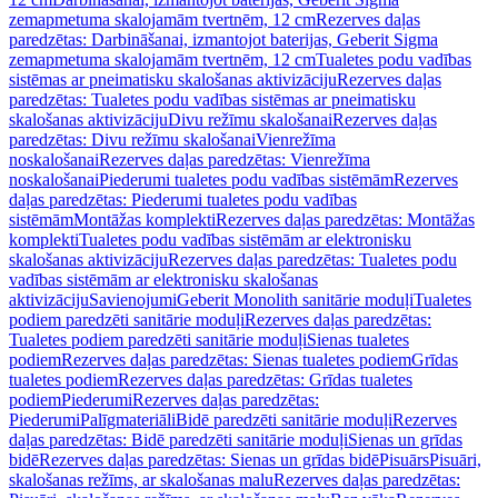
zemapmetuma skalojamām tvertnēm, 12 cm
Rezerves daļas
paredzētas: Darbināšanai, izmantojot baterijas, Geberit Sigma
zemapmetuma skalojamām tvertnēm, 12 cm
Tualetes podu vadības
sistēmas ar pneimatisku skalošanas aktivizāciju
Rezerves daļas
paredzētas: Tualetes podu vadības sistēmas ar pneimatisku
skalošanas aktivizāciju
Divu režīmu skalošanai
Rezerves daļas
paredzētas: Divu režīmu skalošanai
Vienrežīma
noskalošanai
Rezerves daļas paredzētas: Vienrežīma
noskalošanai
Piederumi tualetes podu vadības sistēmām
Rezerves
daļas paredzētas: Piederumi tualetes podu vadības
sistēmām
Montāžas komplekti
Rezerves daļas paredzētas: Montāžas
komplekti
Tualetes podu vadības sistēmām ar elektronisku
skalošanas aktivizāciju
Rezerves daļas paredzētas: Tualetes podu
vadības sistēmām ar elektronisku skalošanas
aktivizāciju
Savienojumi
Geberit Monolith sanitārie moduļi
Tualetes
podiem paredzēti sanitārie moduļi
Rezerves daļas paredzētas:
Tualetes podiem paredzēti sanitārie moduļi
Sienas tualetes
podiem
Rezerves daļas paredzētas: Sienas tualetes podiem
Grīdas
tualetes podiem
Rezerves daļas paredzētas: Grīdas tualetes
podiem
Piederumi
Rezerves daļas paredzētas:
Piederumi
Palīgmateriāli
Bidē paredzēti sanitārie moduļi
Rezerves
daļas paredzētas: Bidē paredzēti sanitārie moduļi
Sienas un grīdas
bidē
Rezerves daļas paredzētas: Sienas un grīdas bidē
Pisuārs
Pisuāri,
skalošanas režīms, ar skalošanas malu
Rezerves daļas paredzētas: