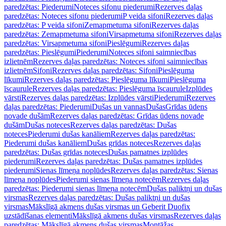
paredzētas: Piederumi
Noteces sifonu piederumi
Rezerves daļas
paredzētas: Noteces sifonu piederumi
P veida sifoni
Rezerves daļas
paredzētas: P veida sifoni
Zemapmetuma sifoni
Rezerves daļas
paredzētas: Zemapmetuma sifoni
Virsapmetuma sifoni
Rezerves daļas
paredzētas: Virsapmetuma sifoni
Pieslēgumi
Rezerves daļas
paredzētas: Pieslēgumi
Piederumi
Noteces sifoni saimniecības
izlietnēm
Rezerves daļas paredzētas: Noteces sifoni saimniecības
izlietnēm
Sifoni
Rezerves daļas paredzētas: Sifoni
Pieslēguma
līkumi
Rezerves daļas paredzētas: Pieslēguma līkumi
Pieslēguma
īscaurule
Rezerves daļas paredzētas: Pieslēguma īscaurule
Izplūdes
vārsti
Rezerves daļas paredzētas: Izplūdes vārsti
Piederumi
Rezerves
daļas paredzētas: Piederumi
Dušas un vannas
Dušas
Grīdas ūdens
novade dušām
Rezerves daļas paredzētas: Grīdas ūdens novade
dušām
Dušas noteces
Rezerves daļas paredzētas: Dušas
noteces
Piederumi dušas kanāliem
Rezerves daļas paredzētas:
Piederumi dušas kanāliem
Dušas grīdas noteces
Rezerves daļas
paredzētas: Dušas grīdas noteces
Dušas pamatnes izplūdes
piederumi
Rezerves daļas paredzētas: Dušas pamatnes izplūdes
piederumi
Sienas līmeņa noplūdes
Rezerves daļas paredzētas: Sienas
līmeņa noplūdes
Piederumi sienas līmeņa notecēm
Rezerves daļas
paredzētas: Piederumi sienas līmeņa notecēm
Dušas paliktņi un dušas
virsmas
Rezerves daļas paredzētas: Dušas paliktņi un dušas
virsmas
Mākslīgā akmens dušas virsmas un Geberit Duofix
uzstādīšanas elementi
Mākslīgā akmens dušas virsmas
Rezerves daļas
paredzētas: Mākslīgā akmens dušas virsmas
Montāžas