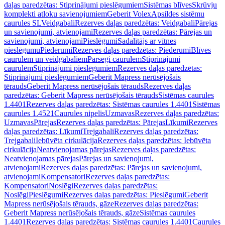
daļas paredzētas: Stiprinājumi pieslēgumiem
Sistēmas blīves
Skrūvju
komplekti atloku savienojumiem
Geberit Volex
Apsildes sistēmu
caurules SL
Veidgabali
Rezerves daļas paredzētas: Veidgabali
Pārejas
un savienojumi, atvienojami
Rezerves daļas paredzētas: Pārejas un
savienojumi, atvienojami
Pieslēgumi
Sadalītājs ar vītnes
pieslēgumu
Piederumi
Rezerves daļas paredzētas: Piederumi
Blīves
caurulēm un veidgabaliem
Pārsegi caurulēm
Stiprinājumi
caurulēm
Stiprinājumi pieslēgumiem
Rezerves daļas paredzētas:
Stiprinājumi pieslēgumiem
Geberit Mapress nerūsējošais
tērauds
Geberit Mapress nerūsējošais tērauds
Rezerves daļas
paredzētas: Geberit Mapress nerūsējošais tērauds
Sistēmas caurules
1.4401
Rezerves daļas paredzētas: Sistēmas caurules 1.4401
Sistēmas
caurules 1.4521
Caurules nipelis
Uzmavas
Rezerves daļas paredzētas:
Uzmavas
Pārejas
Rezerves daļas paredzētas: Pārejas
Līkumi
Rezerves
daļas paredzētas: Līkumi
Trejgabali
Rezerves daļas paredzētas:
Trejgabali
Iebūvēta cirkulācija
Rezerves daļas paredzētas: Iebūvēta
cirkulācija
Neatvienojamas pārejas
Rezerves daļas paredzētas:
Neatvienojamas pārejas
Pārejas un savienojumi,
atvienojami
Rezerves daļas paredzētas: Pārejas un savienojumi,
atvienojami
Kompensatori
Rezerves daļas paredzētas:
Kompensatori
Noslēgi
Rezerves daļas paredzētas:
Noslēgi
Pieslēgumi
Rezerves daļas paredzētas: Pieslēgumi
Geberit
Mapress nerūsējošais tērauds, gāze
Rezerves daļas paredzētas:
Geberit Mapress nerūsējošais tērauds, gāze
Sistēmas caurules
1.4401
Rezerves daļas paredzētas: Sistēmas caurules 1.4401
Caurules