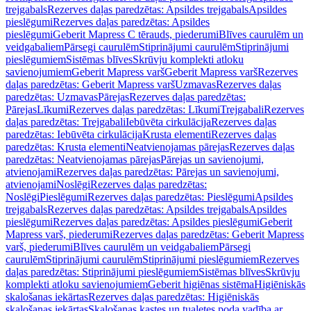
trejgabals
Rezerves daļas paredzētas: Apsildes trejgabals
Apsildes
pieslēgumi
Rezerves daļas paredzētas: Apsildes
pieslēgumi
Geberit Mapress C tērauds, piederumi
Blīves caurulēm un
veidgabaliem
Pārsegi caurulēm
Stiprinājumi caurulēm
Stiprinājumi
pieslēgumiem
Sistēmas blīves
Skrūvju komplekti atloku
savienojumiem
Geberit Mapress varš
Geberit Mapress varš
Rezerves
daļas paredzētas: Geberit Mapress varš
Uzmavas
Rezerves daļas
paredzētas: Uzmavas
Pārejas
Rezerves daļas paredzētas:
Pārejas
Līkumi
Rezerves daļas paredzētas: Līkumi
Trejgabali
Rezerves
daļas paredzētas: Trejgabali
Iebūvēta cirkulācija
Rezerves daļas
paredzētas: Iebūvēta cirkulācija
Krusta elementi
Rezerves daļas
paredzētas: Krusta elementi
Neatvienojamas pārejas
Rezerves daļas
paredzētas: Neatvienojamas pārejas
Pārejas un savienojumi,
atvienojami
Rezerves daļas paredzētas: Pārejas un savienojumi,
atvienojami
Noslēgi
Rezerves daļas paredzētas:
Noslēgi
Pieslēgumi
Rezerves daļas paredzētas: Pieslēgumi
Apsildes
trejgabals
Rezerves daļas paredzētas: Apsildes trejgabals
Apsildes
pieslēgumi
Rezerves daļas paredzētas: Apsildes pieslēgumi
Geberit
Mapress varš, piederumi
Rezerves daļas paredzētas: Geberit Mapress
varš, piederumi
Blīves caurulēm un veidgabaliem
Pārsegi
caurulēm
Stiprinājumi caurulēm
Stiprinājumi pieslēgumiem
Rezerves
daļas paredzētas: Stiprinājumi pieslēgumiem
Sistēmas blīves
Skrūvju
komplekti atloku savienojumiem
Geberit higiēnas sistēma
Higiēniskās
skalošanas iekārtas
Rezerves daļas paredzētas: Higiēniskās
skalošanas iekārtas
Skalošanas kastes un tualetes poda vadība ar