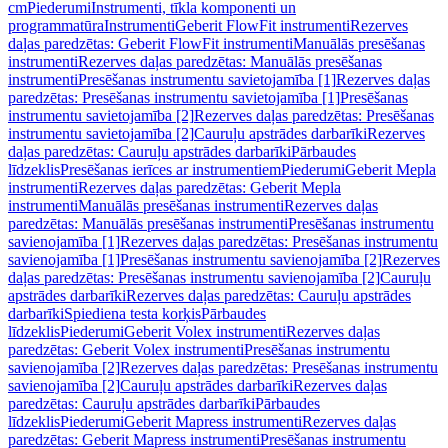
cm
Piederumi
Instrumenti, tīkla komponenti un
programmatūra
Instrumenti
Geberit FlowFit instrumenti
Rezerves
daļas paredzētas: Geberit FlowFit instrumenti
Manuālās presēšanas
instrumenti
Rezerves daļas paredzētas: Manuālās presēšanas
instrumenti
Presēšanas instrumentu savietojamība [1]
Rezerves daļas
paredzētas: Presēšanas instrumentu savietojamība [1]
Presēšanas
instrumentu savietojamība [2]
Rezerves daļas paredzētas: Presēšanas
instrumentu savietojamība [2]
Cauruļu apstrādes darbarīki
Rezerves
daļas paredzētas: Cauruļu apstrādes darbarīki
Pārbaudes
līdzeklis
Presēšanas ierīces ar instrumentiem
Piederumi
Geberit Mepla
instrumenti
Rezerves daļas paredzētas: Geberit Mepla
instrumenti
Manuālās presēšanas instrumenti
Rezerves daļas
paredzētas: Manuālās presēšanas instrumenti
Presēšanas instrumentu
savienojamība [1]
Rezerves daļas paredzētas: Presēšanas instrumentu
savienojamība [1]
Presēšanas instrumentu savienojamība [2]
Rezerves
daļas paredzētas: Presēšanas instrumentu savienojamība [2]
Cauruļu
apstrādes darbarīki
Rezerves daļas paredzētas: Cauruļu apstrādes
darbarīki
Spiediena testa korķis
Pārbaudes
līdzeklis
Piederumi
Geberit Volex instrumenti
Rezerves daļas
paredzētas: Geberit Volex instrumenti
Presēšanas instrumentu
savienojamība [2]
Rezerves daļas paredzētas: Presēšanas instrumentu
savienojamība [2]
Cauruļu apstrādes darbarīki
Rezerves daļas
paredzētas: Cauruļu apstrādes darbarīki
Pārbaudes
līdzeklis
Piederumi
Geberit Mapress instrumenti
Rezerves daļas
paredzētas: Geberit Mapress instrumenti
Presēšanas instrumentu