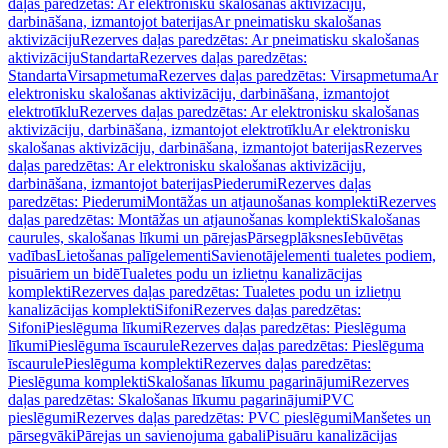
daļas paredzētas: Ar elektronisku skalošanas aktivizāciju,
darbināšana, izmantojot baterijas
Ar pneimatisku skalošanas
aktivizāciju
Rezerves daļas paredzētas: Ar pneimatisku skalošanas
aktivizāciju
Standarta
Rezerves daļas paredzētas:
Standarta
Virsapmetuma
Rezerves daļas paredzētas: Virsapmetuma
Ar
elektronisku skalošanas aktivizāciju, darbināšana, izmantojot
elektrotīklu
Rezerves daļas paredzētas: Ar elektronisku skalošanas
aktivizāciju, darbināšana, izmantojot elektrotīklu
Ar elektronisku
skalošanas aktivizāciju, darbināšana, izmantojot baterijas
Rezerves
daļas paredzētas: Ar elektronisku skalošanas aktivizāciju,
darbināšana, izmantojot baterijas
Piederumi
Rezerves daļas
paredzētas: Piederumi
Montāžas un atjaunošanas komplekti
Rezerves
daļas paredzētas: Montāžas un atjaunošanas komplekti
Skalošanas
caurules, skalošanas līkumi un pārejas
Pārsegplāksnes
Iebūvētas
vadības
Lietošanas palīgelementi
Savienotājelementi tualetes podiem,
pisuāriem un bidē
Tualetes podu un izlietņu kanalizācijas
komplekti
Rezerves daļas paredzētas: Tualetes podu un izlietņu
kanalizācijas komplekti
Sifoni
Rezerves daļas paredzētas:
Sifoni
Pieslēguma līkumi
Rezerves daļas paredzētas: Pieslēguma
līkumi
Pieslēguma īscaurule
Rezerves daļas paredzētas: Pieslēguma
īscaurule
Pieslēguma komplekti
Rezerves daļas paredzētas:
Pieslēguma komplekti
Skalošanas līkumu pagarinājumi
Rezerves
daļas paredzētas: Skalošanas līkumu pagarinājumi
PVC
pieslēgumi
Rezerves daļas paredzētas: PVC pieslēgumi
Manšetes un
pārsegvāki
Pārejas un savienojuma gabali
Pisuāru kanalizācijas