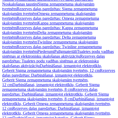
Noskalošanas taustiņi
Sigma zemapmetuma skalojamām
tvertnēm
Rezerves daļas paredzētas: Sigma zemapmetuma
skalojamām tvertnēm
Omega zemapmetuma skalojamām
tvertnēm
Rezerves daļas paredzētas: Omega zemapmetuma
skalojamām tvertnēm
Kappa zemapmetuma skalojamām
tvertnēm
Rezerves daļas paredzētas: Kappa zemapmetuma
skalojamām tvertnēm
Delta zemapmetuma skalojamām
tvertnēm
Rezerves daļas paredzētas: Delta zemapmetuma
skalojamām tvertnēm
Twinline zemapmetuma skalojamām
tvertnēm
Rezerves daļas paredzētas: Twinline zemapmetuma
skalojamām tvertnēm
Piederumi
Palīgmateriāli
Tualetes podu vadības
sistēmas ar elektronisku skalošanas aktivizāciju
Rezerves daļas
paredzētas: Tualetes podu vadības sistēmas ar elektronisku
skalošanas aktivizāciju
Darbināšanai, izmantojot elektrotīklu,
Geberit Sigma zemapmetuma skalojamām tvertnēm, 12 cm
Rezerves
daļas paredzētas: Darbināšanai, izmantojot elektrotīklu,
Geberit Sigma zemapmetuma skalojamām tvertnēm,
12 cm
Darbināšanai, izmantojot elektrotīklu, Geberit Sigma
zemapmetuma skalojamām tvertnēm, 8 cm
Rezerves daļas
paredzētas: Darbināšanai, izmantojot elektrotīklu, Geberit Sigma
zemapmetuma skalojamām tvertnēm, 8 cm
Darbināšanai, izmantojot
elektrotīklu, Geberit Omega zemapmetuma skalojamām tvertnēm,
12 cm
Rezerves daļas paredzētas: Darbināšanai, izmantojot
elektrotīklu, Geberit Omega zemapmetuma skalojamām tvertnēm,
12 cm
Darbināšanai, izmantojot baterijas, Geberit Sigma