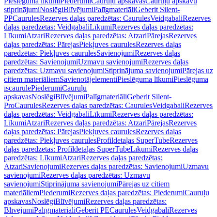
Pieslēguma līkumi
Piederumi
Cauruļu apskavas
Cauruļu apskavu
stiprinājumi
Noslēgi
Blīvējumi
Palīgmateriāli
Geberit Silent-
PP
Caurules
Rezerves daļas paredzētas: Caurules
Veidgabali
Rezerves
daļas paredzētas: Veidgabali
Līkumi
Rezerves daļas paredzētas:
Līkumi
Atzari
Rezerves daļas paredzētas: Atzari
Pārejas
Rezerves
daļas paredzētas: Pārejas
Piekļuves caurules
Rezerves daļas
paredzētas: Piekļuves caurules
Savienojumi
Rezerves daļas
paredzētas: Savienojumi
Uzmavu savienojumi
Rezerves daļas
paredzētas: Uzmavu savienojumi
Stiprinājuma savienojumi
Pārejas uz
citiem materiāliem
Savienotājelementi
Pieslēguma līkumi
Pieslēguma
īscaurule
Piederumi
Cauruļu
apskavas
Noslēgi
Blīvējumi
Palīgmateriāli
Geberit Silent-
Pro
Caurules
Rezerves daļas paredzētas: Caurules
Veidgabali
Rezerves
daļas paredzētas: Veidgabali
Līkumi
Rezerves daļas paredzētas:
Līkumi
Atzari
Rezerves daļas paredzētas: Atzari
Pārejas
Rezerves
daļas paredzētas: Pārejas
Piekļuves caurules
Rezerves daļas
paredzētas: Piekļuves caurules
Profildetaļas SuperTube
Rezerves
daļas paredzētas: Profildetaļas SuperTube
Līkumi
Rezerves daļas
paredzētas: Līkumi
Atzari
Rezerves daļas paredzētas:
Atzari
Savienojumi
Rezerves daļas paredzētas: Savienojumi
Uzmavu
savienojumi
Rezerves daļas paredzētas: Uzmavu
savienojumi
Stiprinājuma savienojumi
Pārejas uz citiem
materiāliem
Piederumi
Rezerves daļas paredzētas: Piederumi
Cauruļu
apskavas
Noslēgi
Blīvējumi
Rezerves daļas paredzētas:
Blīvējumi
Palīgmateriāli
Geberit PE
Caurules
Veidgabali
Rezerves