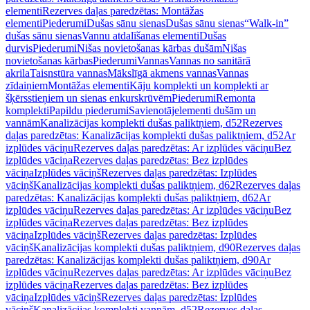
elementi
Rezerves daļas paredzētas: Montāžas
elementi
Piederumi
Dušas sānu sienas
Dušas sānu sienas
“Walk-in”
dušas sānu sienas
Vannu atdalīšanas elementi
Dušas
durvis
Piederumi
Nišas novietošanas kārbas dušām
Nišas
novietošanas kārbas
Piederumi
Vannas
Vannas no sanitārā
akrila
Taisnstūra vannas
Mākslīgā akmens vannas
Vannas
zīdaiņiem
Montāžas elementi
Kāju komplekti un komplekti ar
šķērsstieņiem un sienas enkurskrūvēm
Piederumi
Remonta
komplekti
Papildu piederumi
Savienotājelementi dušām un
vannām
Kanalizācijas komplekti dušas paliktņiem, d52
Rezerves
daļas paredzētas: Kanalizācijas komplekti dušas paliktņiem, d52
Ar
izplūdes vāciņu
Rezerves daļas paredzētas: Ar izplūdes vāciņu
Bez
izplūdes vāciņa
Rezerves daļas paredzētas: Bez izplūdes
vāciņa
Izplūdes vāciņš
Rezerves daļas paredzētas: Izplūdes
vāciņš
Kanalizācijas komplekti dušas paliktņiem, d62
Rezerves daļas
paredzētas: Kanalizācijas komplekti dušas paliktņiem, d62
Ar
izplūdes vāciņu
Rezerves daļas paredzētas: Ar izplūdes vāciņu
Bez
izplūdes vāciņa
Rezerves daļas paredzētas: Bez izplūdes
vāciņa
Izplūdes vāciņš
Rezerves daļas paredzētas: Izplūdes
vāciņš
Kanalizācijas komplekti dušas paliktņiem, d90
Rezerves daļas
paredzētas: Kanalizācijas komplekti dušas paliktņiem, d90
Ar
izplūdes vāciņu
Rezerves daļas paredzētas: Ar izplūdes vāciņu
Bez
izplūdes vāciņa
Rezerves daļas paredzētas: Bez izplūdes
vāciņa
Izplūdes vāciņš
Rezerves daļas paredzētas: Izplūdes
vāciņš
Kanalizācijas komplekti vannām, d52
Rezerves daļas