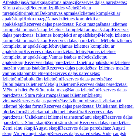
Atbalstkājas
Atbalstkājas
Sifona aizsegi
Rezerves daļas paredzētas:
Sifona aizsegi
Piederumi
Izplūdes vāciņš
Dvieļu
turētājs
Stiprinājumi
Dekoratīvās apmales
Izlietnes komplekti ar
apakšskapi
Roku mazgāšanas izlietnes komplekti ar
apakšskapi
Rezerves daļas paredzētas: Roku mazgāšanas izlietnes
komplekti ar apakšskapi
Izlietnes komplekti ar apakšskapi
Rezerves
daļas paredzētas: Izlietnes komplekti ar apakšskapi
Mēbeļu izlietnes
komplekti ar apakšskapi
Rezerves daļas paredzētas: Mēbeļu izlietnes
komplekti ar apakšskapi
Iebūvējamas izlietnes komplekti ar
apakšskapi
Rezerves daļas paredzētas: Iebūvējamas izlietnes
komplekti ar apakšskapi
Vannas istabas mēbeles
Izlietņu
apakšskapji
Rezerves daļas paredzētas: Izlietņu apakšskapji
Izlietnes
mazām vannas istabām
Rezerves daļas paredzētas: Izlietnes mazām
vannas istabām
Izlietnēm
Rezerves daļas paredzētas:
Izlietnēm
Dubultajām izlietnēm
Rezerves daļas paredzētas:
Dubultajām izlietnēm
Mēbeļu izlietnēm
Rezerves daļas paredzētas:
Mēbeļu izlietnēm
Stūra roku mazgāšanas izlietnēm
Rezerves daļas
paredzētas: Stūra roku mazgāšanas izlietnēm
Izlietņu
virsmas
Rezerves daļas paredzētas: Izlietņu virsmas
Uzliekamai
izlietnei bļodas formā
Rezerves daļas paredzētas: Uzliekamai izlietnei
bļodas formā
Uzliekamai izlietnei taisnstūra
Rezerves daļas
paredzētas: Uzliekamai izlietnei taisnstūra
Sānu skapji
Rezerves daļas
paredzētas: Sānu skapji
Zemi sānu skapji
Rezerves daļas paredzētas:
Zemi sānu skapji
Augsti skapji
Rezerves daļas paredzētas: Augsti
skapji
Vidēji augsti skapji
Rezerves daļas paredzētas: Vidēji augsti