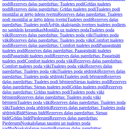
podi
Rezerves daļas paredzētas: Tualetes podi
Grīdas tualetes
podi
Rezerves daļas paredzētas: Grīdas tualetes podi
Tualetes podi
montāžai ar ārējo ūdens tvertni
Rezerves daļas paredzētas: Tualetes
podi montāžai ar ārējo ūdens tvertni
Tualetes podi
Rezerves daļas
paredzētas: Tualetes podi
Ārējās skalojamās tvertnes tualetes podiem,
no sanitārās keramikas
Montāža uz tualetes poda
Tualetes poda
vāki
Rezerves daļas paredzētas: Tualetes poda vāki
Tualetes poda
vāki
Rezerves daļas paredzētas: Tualetes poda vāki
Comfort tualetes
podi
Rezerves daļas paredzētas: Comfort tualetes podi
Paaugstināti
tualetes podi
Rezerves daļas paredzētas: Paaugstināti tualetes
podi
Pagarināti tualetes podi
Rezerves daļas paredzētas: Pagarināti
tualetes podi
Comfort tualetes poda vāki
Rezerves daļas paredzētas:
Comfort tualetes poda vāki
Tualetes poda vāki
Rezerves daļas
paredzētas: Tualetes poda vāki
Tualetes poda sēdriņķi
Rezerves daļas
paredzētas: Tualetes poda sēdriņķi
Tualetes podi bērniem
Rezerves
daļas paredzētas: Tualetes podi bērniem
Sienas tualetes podi
Rezerves
daļas paredzētas: Sienas tualetes podi
Grīdas tualetes podi
Rezerves
daļas paredzētas: Grīdas tualetes podi
Tualetes podu vāki
bērniem
Rezerves daļas paredzētas: Tualetes podu vāki
bērniem
Tualetes poda vāki
Rezerves daļas paredzētas: Tualetes poda
vāki
Tualetes poda sēdriņķi
Rezerves daļas paredzētas: Tualetes poda
sēdriņķi
Bidē
Sienas bidē
Rezerves daļas paredzētas: Sienas
bidē
Grīdas bidē
Piederumi
Rezerves daļas paredzētas:
Piederumi
Noskalošanas taustiņi un tualetes poda
vadība
Noskalošanas taustiņi
Rezerves daļas paredzētas: