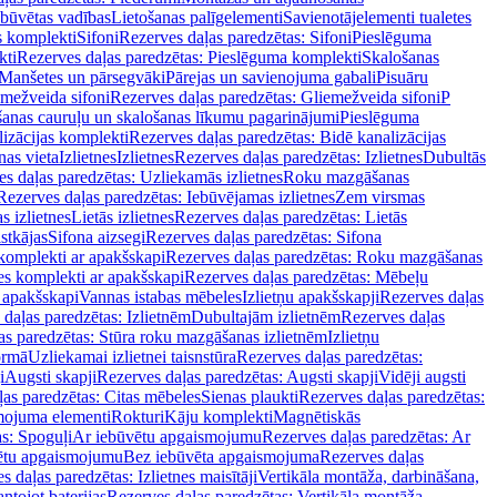
ebūvētas vadības
Lietošanas palīgelementi
Savienotājelementi tualetes
s komplekti
Sifoni
Rezerves daļas paredzētas: Sifoni
Pieslēguma
kti
Rezerves daļas paredzētas: Pieslēguma komplekti
Skalošanas
Manšetes un pārsegvāki
Pārejas un savienojuma gabali
Pisuāru
mežveida sifoni
Rezerves daļas paredzētas: Gliemežveida sifoni
P
šanas cauruļu un skalošanas līkumu pagarinājumi
Pieslēguma
izācijas komplekti
Rezerves daļas paredzētas: Bidē kanalizācijas
as vieta
Izlietnes
Izlietnes
Rezerves daļas paredzētas: Izlietnes
Dubultās
s daļas paredzētas: Uzliekamās izlietnes
Roku mazgāšanas
Rezerves daļas paredzētas: Iebūvējamas izlietnes
Zem virsmas
s izlietnes
Lietās izlietnes
Rezerves daļas paredzētas: Lietās
stkājas
Sifona aizsegi
Rezerves daļas paredzētas: Sifona
komplekti ar apakšskapi
Rezerves daļas paredzētas: Roku mazgāšanas
es komplekti ar apakšskapi
Rezerves daļas paredzētas: Mēbeļu
r apakšskapi
Vannas istabas mēbeles
Izlietņu apakšskapji
Rezerves daļas
daļas paredzētas: Izlietnēm
Dubultajām izlietnēm
Rezerves daļas
as paredzētas: Stūra roku mazgāšanas izlietnēm
Izlietņu
ormā
Uzliekamai izlietnei taisnstūra
Rezerves daļas paredzētas:
i
Augsti skapji
Rezerves daļas paredzētas: Augsti skapji
Vidēji augsti
as paredzētas: Citas mēbeles
Sienas plaukti
Rezerves daļas paredzētas:
ojuma elementi
Rokturi
Kāju komplekti
Magnētiskās
s: Spoguļi
Ar iebūvētu apgaismojumu
Rezerves daļas paredzētas: Ar
vētu apgaismojumu
Bez iebūvēta apgaismojuma
Rezerves daļas
s daļas paredzētas: Izlietnes maisītāji
Vertikāla montāža, darbināšana,
ntojot baterijas
Rezerves daļas paredzētas: Vertikāla montāža,