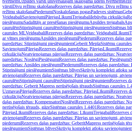
tvertnēm
Uzpildes vārsti universālajām skalojamā ūdens tvertnēm
Rezer
vārsti
Divu režīmu skalošana
Rezerves daļas paredzētas: Divu režīmu 
režīmu skalošana
Piederumi
Noskalošanas pogas
Padeves sistēmas
Gebe
Veidgabali
Savienojumi
Pārejas
Līkumi
Trejgabali
Iebūvēta cirkulācija
Re
pieslēgumu
Sadalītājs ar presēšanas pieslēgumu
Apsildes trejgabals
Apsi
caurulēm
Stiprinājumi caurulēm
Stiprinājumi pieslēgumiem
Sistēmas bl
caurules ML
Veidgabali
Rezerves daļas paredzētas: Veidgabali
Līkumi
T
ar vītnes pieslēgumu
Apsildes pieslēgumi
Piederumi
Rezerves daļas par
paredzētas: Stiprinājumi pieslēgumiem
Geberit Mepla
Sistēmu caurule
Savienojumi
Pārejas
Rezerves daļas paredzētas: Pārejas
Līkumi
Rezerves
cirkulācija
Neatvienojamas pārejas
Rezerves daļas paredzētas: Neatvie
paredzētas: Noslēgi
Pieslēgumi
Rezerves daļas paredzētas: Pieslēgumi
S
paredzētas: Apsildes pieslēgumi
Piederumi
Rezerves daļas paredzētas:
Stiprinājumi pieslēgumiem
Sistēmas blīves
Skrūvju komplekti atloku 
atvienojami
Rezerves daļas paredzētas: Pārejas un savienojumi, atvien
caurulēm
Stiprinājumi caurulēm
Stiprinājumi pieslēgumiem
Rezerves da
paredzētas: Geberit Mapress nerūsējošais tērauds
Sistēmas caurules 1.
Uzmavas
Pārejas
Rezerves daļas paredzētas: Pārejas
Līkumi
Rezerves da
cirkulācija
Neatvienojamas pārejas
Rezerves daļas paredzētas: Neatvie
daļas paredzētas: Kompensatori
Noslēgi
Rezerves daļas paredzētas: No
nerūsējošais tērauds, gāze
Sistēmas caurules 1.4401
Rezerves daļas par
Pārejas
Līkumi
Rezerves daļas paredzētas: Līkumi
Trejgabali
Rezerves d
atvienojami
Rezerves daļas paredzētas: Pārejas un savienojumi, atvien
piederumi
Rezerves daļas paredzētas: GeberitMapress nerūsējošais tēr
pieslēgumiem
Sistēmas blīves
Skrūvju komplekti atloku savienojumie