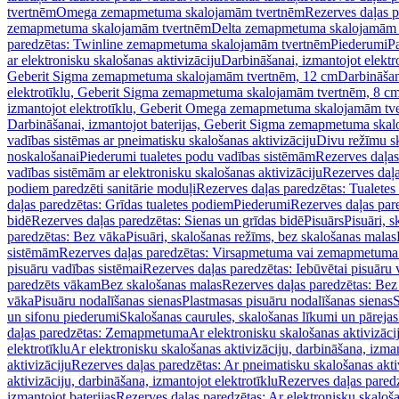
tvertnēm
Omega zemapmetuma skalojamām tvertnēm
Rezerves daļas 
zemapmetuma skalojamām tvertnēm
Delta zemapmetuma skalojamām 
paredzētas: Twinline zemapmetuma skalojamām tvertnēm
Piederumi
Pa
ar elektronisku skalošanas aktivizāciju
Darbināšanai, izmantojot elek
Geberit Sigma zemapmetuma skalojamām tvertnēm, 12 cm
Darbināšan
elektrotīklu, Geberit Sigma zemapmetuma skalojamām tvertnēm, 8 c
izmantojot elektrotīklu, Geberit Omega zemapmetuma skalojamām tv
Darbināšanai, izmantojot baterijas, Geberit Sigma zemapmetuma ska
vadības sistēmas ar pneimatisku skalošanas aktivizāciju
Divu režīmu s
noskalošanai
Piederumi tualetes podu vadības sistēmām
Rezerves daļas
vadības sistēmām ar elektronisku skalošanas aktivizāciju
Rezerves daļa
podiem paredzēti sanitārie moduļi
Rezerves daļas paredzētas: Tualetes
daļas paredzētas: Grīdas tualetes podiem
Piederumi
Rezerves daļas par
bidē
Rezerves daļas paredzētas: Sienas un grīdas bidē
Pisuārs
Pisuāri, 
paredzētas: Bez vāka
Pisuāri, skalošanas režīms, bez skalošanas malas
sistēmām
Rezerves daļas paredzētas: Virsapmetuma vai zemapmetuma 
pisuāru vadības sistēmai
Rezerves daļas paredzētas: Iebūvētai pisuāru 
paredzēts vākam
Bez skalošanas malas
Rezerves daļas paredzētas: Bez
vāka
Pisuāru nodalīšanas sienas
Plastmasas pisuāru nodalīšanas sienas
S
un sifonu piederumi
Skalošanas caurules, skalošanas līkumi un pārejas
daļas paredzētas: Zemapmetuma
Ar elektronisku skalošanas aktivizācij
elektrotīklu
Ar elektronisku skalošanas aktivizāciju, darbināšana, izman
aktivizāciju
Rezerves daļas paredzētas: Ar pneimatisku skalošanas akti
aktivizāciju, darbināšana, izmantojot elektrotīklu
Rezerves daļas paredz
izmantojot baterijas
Rezerves daļas paredzētas: Ar elektronisku skalošan