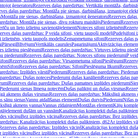
ntojot ģeneratoru
Rezerves daļas paredzētas: Vertikāla montāža, darbinā
ves daļas paredzētas: Montāža pie sienas, darbināšana, izmantojot elekt
s
Montāža pie sienas, darbināšana, izmantojot ģeneratoru
Rezerves daļas 
redzētas: Montāža pie sienas, divu rokturu maisītājs
Piederumi
Rezerves
erīču un lieto izlietņu savienotājelementi
Noteces sifoni izlietnēm
Rezerve
rves daļas paredzētas: P veida sifoni, vietu taupoši modeļi
Pudeļsifoni 
 izlietnēm, vietu taupošs modelis
Zemapmetuma sifoni
Rezerves daļas 
i
Pārsegi
Blīvējumi
Vertikālās caurules
Pagarinājumi
Aktivizācijas element
es izlietņu pieslēgumi
Rezerves daļas paredzētas: Virtuves izlietņu pies
nu piederumi
Rezerves daļas paredzētas: Noteces sifonu piederumi
P veid
ifoni
Rezerves daļas paredzētas: Virsapmetuma sifoni
Pieslēgumi
Rezerve
tnēm
Sifoni
Rezerves daļas paredzētas: Sifoni
Pieslēguma līkumi
Rezerves 
redzētas: Izplūdes vārsti
Piederumi
Rezerves daļas paredzētas: Piederu
 paredzētas: Dušas noteces
Piederumi dušas kanāliem
Rezerves daļas par
rumi
Rezerves daļas paredzētas: Dušas pamatnes izplūdes piederumi
Sie
 Piederumi sienas līmeņa notecēm
Dušas paliktņi un dušas virsmas
Rezerv
gā akmens dušas virsmas
Rezerves daļas paredzētas: Mākslīgā akmens 
s sānu sienas
Vannu atdalīšanas elementi
Dušas durvis
Piederumi
Nišas n
kslīgā akmens vannas
Vannas zīdaiņiem
Montāžas elementi
Kāju komplek
otājelementi dušām un vannām
Kanalizācijas komplekti dušas paliktņie
ūdes vāciņu
Bez izplūdes vāciņa
Rezerves daļas paredzētas: Bez izplūdes
aredzētas: Kanalizācijas komplekti dušas paliktņiem, d62
Ar izplūdes v
Rezerves daļas paredzētas: Izplūdes vāciņš
Kanalizācijas komplekti duša
r izplūdes vāciņu
Bez izplūdes vāciņa
Rezerves daļas paredzētas: Bez iz