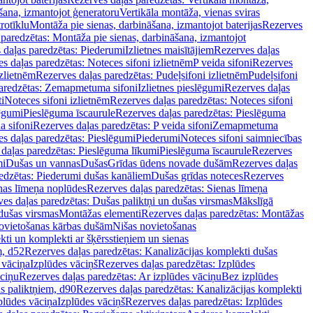
šana, izmantojot ģeneratoru
Vertikāla montāža, vienas sviras
rotīklu
Montāža pie sienas, darbināšana, izmantojot baterijas
Rezerves
paredzētas: Montāža pie sienas, darbināšana, izmantojot
 daļas paredzētas: Piederumi
Izlietnes maisītājiem
Rezerves daļas
s daļas paredzētas: Noteces sifoni izlietnēm
P veida sifoni
Rezerves
izlietnēm
Rezerves daļas paredzētas: Pudeļsifoni izlietnēm
Pudeļsifoni
paredzētas: Zemapmetuma sifoni
Izlietnes pieslēgumi
Rezerves daļas
i
Noteces sifoni izlietnēm
Rezerves daļas paredzētas: Noteces sifoni
lēgumi
Pieslēguma īscaurule
Rezerves daļas paredzētas: Pieslēguma
a sifoni
Rezerves daļas paredzētas: P veida sifoni
Zemapmetuma
s daļas paredzētas: Pieslēgumi
Piederumi
Noteces sifoni saimniecības
daļas paredzētas: Pieslēguma līkumi
Pieslēguma īscaurule
Rezerves
mi
Dušas un vannas
Dušas
Grīdas ūdens novade dušām
Rezerves daļas
edzētas: Piederumi dušas kanāliem
Dušas grīdas noteces
Rezerves
nas līmeņa noplūdes
Rezerves daļas paredzētas: Sienas līmeņa
es daļas paredzētas: Dušas paliktņi un dušas virsmas
Mākslīgā
dušas virsmas
Montāžas elementi
Rezerves daļas paredzētas: Montāžas
ovietošanas kārbas dušām
Nišas novietošanas
ti un komplekti ar šķērsstieņiem un sienas
m, d52
Rezerves daļas paredzētas: Kanalizācijas komplekti dušas
 vāciņa
Izplūdes vāciņš
Rezerves daļas paredzētas: Izplūdes
āciņu
Rezerves daļas paredzētas: Ar izplūdes vāciņu
Bez izplūdes
s paliktņiem, d90
Rezerves daļas paredzētas: Kanalizācijas komplekti
plūdes vāciņa
Izplūdes vāciņš
Rezerves daļas paredzētas: Izplūdes