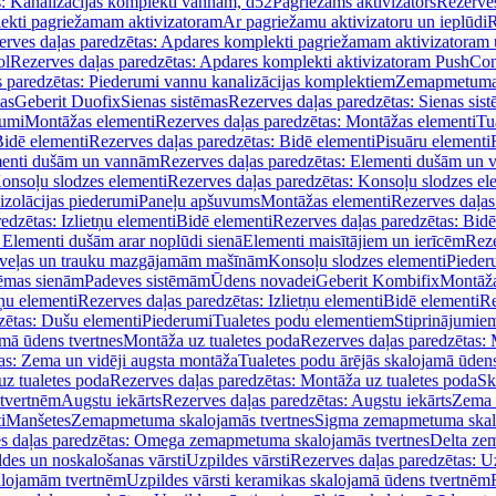
s: Kanalizācijas komplekti vannām, d52
Pagriežams aktivizators
Rezerves
lekti pagriežamam aktivizatoram
Ar pagriežamu aktivizatoru un ieplūdi
R
erves daļas paredzētas: Apdares komplekti pagriežamam aktivizatoram 
ol
Rezerves daļas paredzētas: Apdares komplekti aktivizatoram PushCon
s paredzētas: Piederumi vannu kanalizācijas komplektiem
Zemapmetuma c
mas
Geberit Duofix
Sienas sistēmas
Rezerves daļas paredzētas: Sienas sis
rumi
Montāžas elementi
Rezerves daļas paredzētas: Montāžas elementi
Tu
idē elementi
Rezerves daļas paredzētas: Bidē elementi
Pisuāru elementi
enti dušām un vannām
Rezerves daļas paredzētas: Elementi dušām un
onsoļu slodzes elementi
Rezerves daļas paredzētas: Konsoļu slodzes el
izolācijas piederumi
Paneļu apšuvums
Montāžas elementi
Rezerves daļas
edzētas: Izlietņu elementi
Bidē elementi
Rezerves daļas paredzētas: Bidē
 Elementi dušām arar noplūdi sienā
Elementi maisītājiem un ierīcēm
Reze
i veļas un trauku mazgājamām mašīnām
Konsoļu slodzes elementi
Pieder
tēmas sienām
Padeves sistēmām
Ūdens novadei
Geberit Kombifix
Montāža
tņu elementi
Rezerves daļas paredzētas: Izlietņu elementi
Bidē elementi
Re
zētas: Dušu elementi
Piederumi
Tualetes podu elementiem
Stiprinājumie
amā ūdens tvertnes
Montāža uz tualetes poda
Rezerves daļas paredzētas: 
as: Zema un vidēji augsta montāža
Tualetes podu ārējās skalojamā ūdens
z tualetes poda
Rezerves daļas paredzētas: Montāža uz tualetes poda
Sk
 tvertnēm
Augstu iekārts
Rezerves daļas paredzētas: Augstu iekārts
Zema 
i
Manšetes
Zemapmetuma skalojamās tvertnes
Sigma zemapmetuma skalo
s daļas paredzētas: Omega zemapmetuma skalojamās tvertnes
Delta ze
des un noskalošanas vārsti
Uzpildes vārsti
Rezerves daļas paredzētas: Uz
alojamām tvertnēm
Uzpildes vārsti keramikas skalojamā ūdens tvertnēm