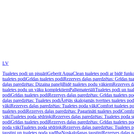
LV
Tualetes podi un pisuāri
Geberit AquaClean tualetes podi ar bidē funkc
tualetes podi
Grīdas tualetes podi
Rezerves daļas paredzētas: Grīdas tua
daļas paredzētas: Dizaina paneļi
Bidē tualetes podu vākiem
Rezerves da
tualetes podu un vāku komplektiem
Palīgmateriāli
Tualetes podi un tua
podi
Grīdas tualetes podi
Rezerves daļas paredzētas: Grīdas tualetes po
daļas paredzētas: Tualetes podi
Ārējās skalojamās tvertnes tualetes po
vāki
Rezerves daļas paredzētas: Tualetes poda vāki
Comfort tualetes p
tualetes podi
Rezerves daļas paredzētas: Pagarināti tualetes podi
Comfor
vāki
Tualetes poda sēdriņķi
Rezerves daļas paredzētas: Tualetes poda s
podi
Grīdas tualetes podi
Rezerves daļas paredzētas: Grīdas tualetes po
poda vāki
Tualetes poda sēdriņķi
Rezerves daļas paredzētas: Tualetes p
taustiņi un tualetes poda vadība
Noskalošanas taustiņi
Rezerves daļas p