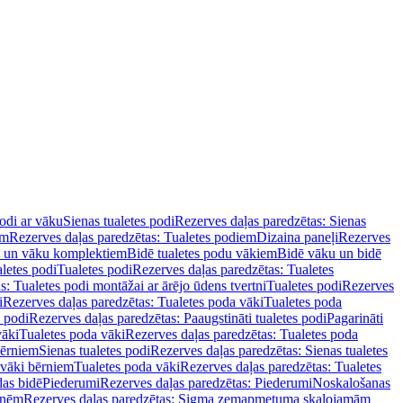
podi ar vāku
Sienas tualetes podi
Rezerves daļas paredzētas: Sienas
em
Rezerves daļas paredzētas: Tualetes podiem
Dizaina paneļi
Rezerves
u un vāku komplektiem
Bidē tualetes podu vākiem
Bidē vāku un bidē
aletes podi
Tualetes podi
Rezerves daļas paredzētas: Tualetes
s: Tualetes podi montāžai ar ārējo ūdens tvertni
Tualetes podi
Rezerves
i
Rezerves daļas paredzētas: Tualetes poda vāki
Tualetes poda
s podi
Rezerves daļas paredzētas: Paaugstināti tualetes podi
Pagarināti
vāki
Tualetes poda vāki
Rezerves daļas paredzētas: Tualetes poda
bērniem
Sienas tualetes podi
Rezerves daļas paredzētas: Sienas tualetes
 vāki bērniem
Tualetes poda vāki
Rezerves daļas paredzētas: Tualetes
das bidē
Piederumi
Rezerves daļas paredzētas: Piederumi
Noskalošanas
tnēm
Rezerves daļas paredzētas: Sigma zemapmetuma skalojamām