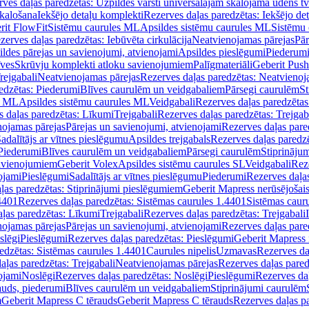
ves daļas paredzētas: Uzpildes vārsti universālajām skalojamā ūdens t
skalošana
Iekšējo detaļu komplekti
Rezerves daļas paredzētas: Iekšējo de
rit FlowFit
Sistēmu caurules ML
Apsildes sistēmu caurules ML
Sistēmu 
zerves daļas paredzētas: Iebūvēta cirkulācija
Neatvienojamas pārejas
Pār
ldes pārejas un savienojumi, atvienojami
Apsildes pieslēgumi
Piederum
īves
Skrūvju komplekti atloku savienojumiem
Palīgmateriāli
Geberit Push
rejgabali
Neatvienojamas pārejas
Rezerves daļas paredzētas: Neatvienoj
edzētas: Piederumi
Blīves caurulēm un veidgabaliem
Pārsegi caurulēm
St
s ML
Apsildes sistēmu caurules ML
Veidgabali
Rezerves daļas paredzētas
 daļas paredzētas: Līkumi
Trejgabali
Rezerves daļas paredzētas: Trejgab
nojamas pārejas
Pārejas un savienojumi, atvienojami
Rezerves daļas pare
adalītājs ar vītnes pieslēgumu
Apsildes trejgabals
Rezerves daļas paredzē
 Piederumi
Blīves caurulēm un veidgabaliem
Pārsegi caurulēm
Stiprināju
savienojumiem
Geberit Volex
Apsildes sistēmu caurules SL
Veidgabali
Reze
ojami
Pieslēgumi
Sadalītājs ar vītnes pieslēgumu
Piederumi
Rezerves daļa
ļas paredzētas: Stiprinājumi pieslēgumiem
Geberit Mapress nerūsējošais
4401
Rezerves daļas paredzētas: Sistēmas caurules 1.4401
Sistēmas caur
ļas paredzētas: Līkumi
Trejgabali
Rezerves daļas paredzētas: Trejgabali
nojamas pārejas
Pārejas un savienojumi, atvienojami
Rezerves daļas pare
slēgi
Pieslēgumi
Rezerves daļas paredzētas: Pieslēgumi
Geberit Mapress 
edzētas: Sistēmas caurules 1.4401
Caurules nipelis
Uzmavas
Rezerves da
aļas paredzētas: Trejgabali
Neatvienojamas pārejas
Rezerves daļas pared
ojami
Noslēgi
Rezerves daļas paredzētas: Noslēgi
Pieslēgumi
Rezerves da
auds, piederumi
Blīves caurulēm un veidgabaliem
Stiprinājumi caurulēm
m
Geberit Mapress C tērauds
Geberit Mapress C tērauds
Rezerves daļas p