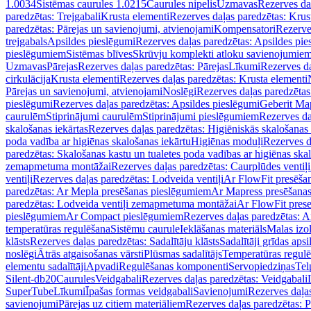
1.0034
Sistēmas caurules 1.0215
Caurules nipelis
Uzmavas
Rezerves da
paredzētas: Trejgabali
Krusta elementi
Rezerves daļas paredzētas: Krus
paredzētas: Pārejas un savienojumi, atvienojami
Kompensatori
Rezerve
trejgabals
Apsildes pieslēgumi
Rezerves daļas paredzētas: Apsildes pie
pieslēgumiem
Sistēmas blīves
Skrūvju komplekti atloku savienojumie
Uzmavas
Pārejas
Rezerves daļas paredzētas: Pārejas
Līkumi
Rezerves da
cirkulācija
Krusta elementi
Rezerves daļas paredzētas: Krusta elementi
Pārejas un savienojumi, atvienojami
Noslēgi
Rezerves daļas paredzētas
pieslēgumi
Rezerves daļas paredzētas: Apsildes pieslēgumi
Geberit Map
caurulēm
Stiprinājumi caurulēm
Stiprinājumi pieslēgumiem
Rezerves da
skalošanas iekārtas
Rezerves daļas paredzētas: Higiēniskās skalošanas 
poda vadība ar higiēnas skalošanas iekārtu
Higiēnas moduļi
Rezerves d
paredzētas: Skalošanas kastu un tualetes poda vadības ar higiēnas ska
zemapmetuma montāžai
Rezerves daļas paredzētas: Caurplūdes vent
ventiļi
Rezerves daļas paredzētas: Lodveida ventiļi
Ar FlowFit presēša
paredzētas: Ar Mepla presēšanas pieslēgumiem
Ar Mapress presēšana
paredzētas: Lodveida ventiļi zemapmetuma montāžai
Ar FlowFit pres
pieslēgumiem
Ar Compact pieslēgumiem
Rezerves daļas paredzētas: 
temperatūras regulēšana
Sistēmu caurule
Ieklāšanas materiāls
Malas izol
klāsts
Rezerves daļas paredzētas: Sadalītāju klāsts
Sadalītāji grīdas apsi
noslēgi
Ātrās atgaisošanas vārsti
Plūsmas sadalītājs
Temperatūras regulē
elementu sadalītāji
Apvadi
Regulēšanas komponenti
Servopiedziņas
Tel
Silent-db20
Caurules
Veidgabali
Rezerves daļas paredzētas: Veidgabali
SuperTube
Līkumi
Īpašas formas veidgabali
Savienojumi
Rezerves daļa
savienojumi
Pārejas uz citiem materiāliem
Rezerves daļas paredzētas: P