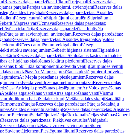
mi
Rezerves daļas paredzētas: Līkumi
Trejgabali
Rezerves daļas
ojamas pārejas
Pārejas un savienojumi, atvienojami
Rezerves daļas
slēgi
Apsildes trejgabals
Rezerves daļas paredzētas: Apsildes
abaliem
Pārsegi caurulēm
Stiprinājumi caurulēm
Stiprinājumi
Geberit Mapress varš
Uzmavas
Rezerves daļas paredzētas:
Iebūvēta cirkulācija
Rezerves daļas paredzētas: Iebūvēta
jas
Pārejas un savienojumi, atvienojami
Rezerves daļas paredzētas:
gabals
Rezerves daļas paredzētas: Apsildes trejgabals
Apsildes
 piederumi
Blīves caurulēm un veidgabaliem
Pārsegi
lekti atloku savienojumiem
Geberit higiēnas sistēma
Higiēniskās
s iekārtu
Rezerves daļas paredzētas: Skalošanas kastes un tualetes
ības ar higiēnas skalošanas iekārtu piederumi
Rezerves daļas
rošanas bloki
Tīkla komponenti
Lodveida ventiļi
Caurplūdes ventiļi
 daļas paredzētas: Ar Mapress presēšanas pieslēgumiem
Lodveida
eslēgumiem
Ar Mepla presēšanas pieslēgumiem
Rezerves daļas
lēgumiem
Lodveida ventiļi zemapmetuma montāžai
Rezerves daļas
redzētas: Ar Mepla presēšanas pieslēgumiem
Ar Volex presēšanas
m
Apsildes atgaisošanas vārsti
Ātrās atgaisošanas vārsti
Virsmu
Cauruļu līkumu balsti
Sadales skapji
Metāla sadales skapji
Sadalītāju
Termometrs
Pārejas
Rezerves daļas paredzētas: Pārejas
Sadalītāju
nības
Apsildes elementu sadalītāji
Rezerves daļas paredzētas: Apsildes
matori
Piederumi
Sadalītāju izolācija
Ēku kanalizācijas sistēmas
Geberit
s
Rezerves daļas paredzētas: Piekļuves caurules
Veidgabali
ezerves daļas paredzētas: Uzmavu savienojumi
Skavu
as: Savienotājelementi
Pieslēguma līkumi
Rezerves daļas paredzētas: