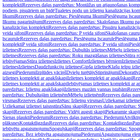
komplekti
Rezerves daļas paredzētas: Montāžas un atjaunošanas komp
podiem, pisuāriem un bidē
Tualetes podu un izlietņu kanalizācijas kom
līkumi
Rezerves daļas paredzētas: Pieslēguma līkumi
Pieslēguma īscau
līkumu pagarinājumi
Rezerves daļas paredzētas: Skalošanas līkumu p
kanalizācijas komplekti
Rezerves daļas paredzētas: Pisuāru kanalizāci
veida sifoni
Rezerves daļas paredzētas: P veida sifoni
Skalošanas cauru
īscaurule
Rezerves daļas paredzētas: Pieslēguma īscaurule
Pieslēguma 
komplekti
P veida sifoni
Rezerves daļas paredzētas: P veida sifoni
Piesl
izlietnes
Rezerves daļas paredzētas: Dubultās izlietnes
Mēbeļu izlietnes
izlietnes
Rezerves daļas paredzētas: Roku mazgāšanas izlietnes
Stūra r
iebūvējamas
Stūra izlietnes
Izlietnes Comfort
Izlietnes bērniem
Izlietnes
izlietnes
Izlietnes
Daudzfunkciju izlietnes
Ģipša izlietne
Klašu telpu izli
aizsegi
Piederumi
Izplūdes vāciņš
Dvieļu turētājs
Stiprinājumi
Dekoratīv
izlietnes komplekti ar apakšskapi
Izlietnes komplekti ar apakšskapi
Rez
izlietnes komplekti ar apakšskapi
Iebūvējamas izlietnes komplekti ar a
paredzētas: Izlietņu apakšskapji
Izlietnes mazām vannas istabām
Rezerv
paredzētas: Dubultajām izlietnēm
Mēbeļu izlietnēm
Rezerves daļas par
virsmas
Rezerves daļas paredzētas: Izlietņu virsmas
Uzliekamai izlietn
Uzliekamai izlietnei taisnstūra
Sānu skapji
Rezerves daļas paredzētas: 
skapji
Rezerves daļas paredzētas: Vidēji augsti skapji
Piekaramie skapji
Sienas plaukti
Piederumi
Rezerves daļas paredzētas: Piederumi
Atvilktņ
plāksnes
Kontaktligzdas
Rezerves daļas paredzētas: Kontaktligzdas
Pap
iebūvētu apgaismojumu
Spoguļskapji
Rezerves daļas paredzētas: Spog
paredzētas: Bez iebūvēta apgaismojuma
Piederumi
Apgaismojuma elem
izmantojot elektrotīklu
Rezerves daļas paredzētas: Vertikāla montāža, d