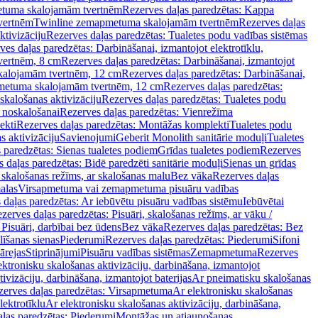
tuma skalojamām tvertnēm
Rezerves daļas paredzētas: Kappa
vertnēm
Twinline zemapmetuma skalojamām tvertnēm
Rezerves daļas
ktivizāciju
Rezerves daļas paredzētas: Tualetes podu vadības sistēmas
ves daļas paredzētas: Darbināšanai, izmantojot elektrotīklu,
vertnēm, 8 cm
Rezerves daļas paredzētas: Darbināšanai, izmantojot
skalojamām tvertnēm, 12 cm
Rezerves daļas paredzētas: Darbināšanai,
apmetuma skalojamām tvertnēm, 12 cm
Rezerves daļas paredzētas:
skalošanas aktivizāciju
Rezerves daļas paredzētas: Tualetes podu
 noskalošanai
Rezerves daļas paredzētas: Vienrežīma
ekti
Rezerves daļas paredzētas: Montāžas komplekti
Tualetes podu
s aktivizāciju
Savienojumi
Geberit Monolith sanitārie moduļi
Tualetes
 paredzētas: Sienas tualetes podiem
Grīdas tualetes podiem
Rezerves
 daļas paredzētas: Bidē paredzēti sanitārie moduļi
Sienas un grīdas
, skalošanas režīms, ar skalošanas malu
Bez vāka
Rezerves daļas
alas
Virsapmetuma vai zemapmetuma pisuāru vadības
 daļas paredzētas: Ar iebūvētu pisuāru vadības sistēmu
Iebūvētai
zerves daļas paredzētas: Pisuāri, skalošanas režīms, ar vāku /
 Pisuāri, darbībai bez ūdens
Bez vāka
Rezerves daļas paredzētas: Bez
līšanas sienas
Piederumi
Rezerves daļas paredzētas: Piederumi
Sifoni
ārejas
Stiprinājumi
Pisuāru vadības sistēmas
Zemapmetuma
Rezerves
ektronisku skalošanas aktivizāciju, darbināšana, izmantojot
ivizāciju, darbināšana, izmantojot baterijas
Ar pneimatisku skalošanas
zerves daļas paredzētas: Virsapmetuma
Ar elektronisku skalošanas
lektrotīklu
Ar elektronisku skalošanas aktivizāciju, darbināšana,
ļas paredzētas: Piederumi
Montāžas un atjaunošanas