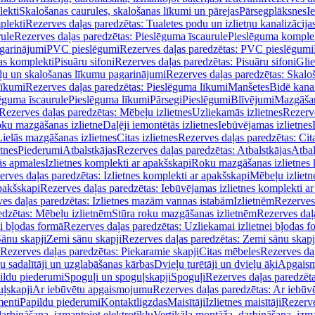
lekti
Skalošanas caurules, skalošanas līkumi un pārejas
Pārsegplāksnes
I
plekti
Rezerves daļas paredzētas: Tualetes podu un izlietņu kanalizācija
rule
Rezerves daļas paredzētas: Pieslēguma īscaurule
Pieslēguma komple
agarinājumi
PVC pieslēgumi
Rezerves daļas paredzētas: PVC pieslēgumi
jas komplekti
Pisuāru sifoni
Rezerves daļas paredzētas: Pisuāru sifoni
Glie
ļu un skalošanas līkumu pagarinājumi
Rezerves daļas paredzētas: Skalo
līkumi
Rezerves daļas paredzētas: Pieslēguma līkumi
Manšetes
Bidē kanal
ēguma īscaurule
Pieslēguma līkumi
Pārsegi
Pieslēgumi
Blīvējumi
Mazgāšan
Rezerves daļas paredzētas: Mēbeļu izlietnes
Uzliekamās izlietnes
Rezerve
oku mazgāšanas izlietne
Daļēji iemontētās izlietnes
Iebūvējamas izlietnes
Lielās mazgāšanas izlietnes
Citas izlietnes
Rezerves daļas paredzētas: Cita
etnes
Piederumi
Atbalstkājas
Rezerves daļas paredzētas: Atbalstkājas
Atbal
ās apmales
Izlietnes komplekti ar apakšskapi
Roku mazgāšanas izlietnes 
erves daļas paredzētas: Izlietnes komplekti ar apakšskapi
Mēbeļu izlietn
pakšskapi
Rezerves daļas paredzētas: Iebūvējamas izlietnes komplekti a
es daļas paredzētas: Izlietnes mazām vannas istabām
Izlietnēm
Rezerves 
edzētas: Mēbeļu izlietnēm
Stūra roku mazgāšanas izlietnēm
Rezerves daļ
ei bļodas formā
Rezerves daļas paredzētas: Uzliekamai izlietnei bļodas f
Sānu skapji
Zemi sānu skapji
Rezerves daļas paredzētas: Zemi sānu skapj
Rezerves daļas paredzētas: Piekaramie skapji
Citas mēbeles
Rezerves daļ
u sadalītāji un uzglabāšanas kārbas
Dvieļu turētāji un dvieļu āķi
Apgaism
ildu piederumi
Spoguļi un spoguļskapji
Spoguļi
Rezerves daļas paredzēta
uļskapji
Ar iebūvētu apgaismojumu
Rezerves daļas paredzētas: Ar iebū
enti
Papildu piederumi
Kontaktligzdas
Maisītāji
Izlietnes maisītāji
Rezerve
arbināšana, izmantojot elektrotīklu
Vertikāla montāža, darbināšana, izma