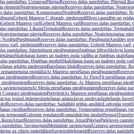
ļas paredzētas: Uzmavas
Pārejas
Rezerves daļas paredzētas: Pārejas
Līku
ta elementi
Neatvienojamas pārejas
Rezerves daļas paredzētas: Neatvien
s daļas paredzētas: Kompensatori
Noslēgi
Rezerves daļas paredzētas: No
slēgumi
Geberit Mapress C tērauds, piederumi
Blīves caurulēm un veidg
m
Geberit Mapress varš
Geberit Mapress varš
Rezerves daļas paredzētas: 
ļas paredzētas: Līkumi
Trejgabali
Rezerves daļas paredzētas: Trejgabali
Neatvienojamas pārejas
Rezerves daļas paredzētas: Neatvienojamas pāre
: Noslēgi
Pieslēgumi
Rezerves daļas paredzētas: Pieslēgumi
Apsildes trej
ress varš, piederumi
Rezerves daļas paredzētas: Geberit Mapress varš,
ļas paredzētas: Stiprinājumi pieslēgumiem
Sistēmas blīves
Skrūvju komp
iekārtas
Skalošanas kastes un tualetes poda vadība ar higiēnas skalošana
aļas paredzētas: Higiēnas moduļi
Skalošanas kastu un tualetes poda vad
lošanas iekārtu piederumi
Barošanas bloki
Rezerves daļas paredzētas: Ba
iļi zemapmetuma montāžai
Ar Mapress presēšanas pieslēgumiem
Rezerves
nas pieslēgumiem
Rezerves daļas paredzētas: Ar FlowFit presēšanas pi
s pieslēgumiem
Rezerves daļas paredzētas: Ar Mapress presēšanas pies
es savienojumiem
Ar Mepla presēšanas pieslēgumiem
Rezerves daļas pa
Ar Compact pieslēgumiem
Pretvārsti
Ar Mapress presēšanas pieslēgumie
ācijas joslas
Līmlentes
Izplešanas adatas
Javas piedevas
Izplešanās šuves
ldei
Rezerves daļas paredzētas: Sadalītāji grīdas apsildei
Lodveida ventiļi
šanas vienības
Rezerves daļas paredzētas: Temperatūras regulēšanas vie
pas termostati
Galvenie regulatori
Komunikācijas moduļi
Sensori
Transfor
Līkumi
Atzari
Rezerves daļas paredzētas: Atzari
Pārejas
Piekļuves caurule
s paredzētas: Savienojumi
Metināmie savienojumi
Uzmavu savienojumi
R
ārejas uz citiem materiāliem
Savienotājelementi
Rezerves daļas paredzēt