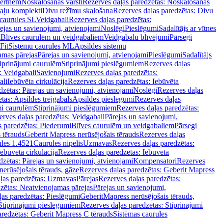
vertnēm
Noskalošanas vārsti
Rezerves daļas paredzētas: Noskalošanas
taļu komplekti
Divu režīmu skalošana
Rezerves daļas paredzētas: Divu
caurules SL
Veidgabali
Rezerves daļas paredzētas:
ejas un savienojumi, atvienojami
Noslēgi
Pieslēgumi
Sadalītājs ar vītnes
i
Blīves caurulēm un veidgabaliem
Veidgabalu blīvējumi
Pārsegi
Fit
Sistēmu caurules ML
Apsildes sistēmu
amas pārejas
Pārejas un savienojumi, atvienojami
Pieslēgumi
Sadalītājs
iprinājumi caurulēm
Stiprinājumi pieslēgumiem
Rezerves daļas
: Veidgabali
Savienojumi
Rezerves daļas paredzētas:
ali
Iebūvēta cirkulācija
Rezerves daļas paredzētas: Iebūvēta
dzētas: Pārejas un savienojumi, atvienojami
Noslēgi
Rezerves daļas
tas: Apsildes trejgabals
Apsildes pieslēgumi
Rezerves daļas
mi caurulēm
Stiprinājumi pieslēgumiem
Rezerves daļas paredzētas:
rves daļas paredzētas: Veidgabali
Pārejas un savienojumi,
s paredzētas: Piederumi
Blīves caurulēm un veidgabaliem
Pārsegi
 tērauds
Geberit Mapress nerūsējošais tērauds
Rezerves daļas
ules 1.4521
Caurules nipelis
Uzmavas
Rezerves daļas paredzētas:
Iebūvēta cirkulācija
Rezerves daļas paredzētas: Iebūvēta
dzētas: Pārejas un savienojumi, atvienojami
Kompensatori
Rezerves
nerūsējošais tērauds, gāze
Rezerves daļas paredzētas: Geberit Mapress
ļas paredzētas: Uzmavas
Pārejas
Rezerves daļas paredzētas:
zētas: Neatvienojamas pārejas
Pārejas un savienojumi,
ļas paredzētas: Pieslēgumi
GeberitMapress nerūsējošais tērauds,
Stiprinājumi pieslēgumiem
Rezerves daļas paredzētas: Stiprinājumi
aredzētas: Geberit Mapress C tērauds
Sistēmas caurules