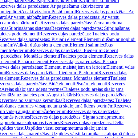
 daļas paredzētas: Pagriežams aktivizators
Apdares komplekti
ezerves daļas paredzētas: Ar pagriežamu aktivizatoru un
un ieplūdei
Ar aktivizatoru PushControl
Rezerves daļas paredzētas: Ar
trol
Ar vārstu aizbāžņiem
Rezerves daļas paredzētas: Ar vārstu
aurules pārtraucējs
Rezerves daļas paredzētas: Zemapmetuma
tēmas
Stiprināšanas sistēmas
Rezerves daļas paredzētas: Stiprināšanas
aletes podu elementi
Rezerves daļas paredzētas: Tualetes podu
Rezerves daļas paredzētas: Pisuāru elementi
Elementi dušām ar noplūdi
 vannām
Walk-in dušas sienu elementi
Elementi saimniecības
ementi
Piederumi
Rezerves daļas paredzētas: Piederumi
Geberit
 paredzētas: Montāžas elementi
Tualetes podu elementi
Rezerves daļas
 elementi
Pisuāru elementi
Rezerves daļas paredzētas: Pisuāru
rves daļas paredzētas: Elementi maisītājiem un ierīcēm
Elementi veļas
umi
Rezerves daļas paredzētas: Piederumi
Piederumi
Rezerves daļas
s elementi
Rezerves daļas paredzētas: Montāžas elementi
Tualetes
zerves daļas paredzētas: Bidē elementi
Pisuāru elementi
Rezerves
m
Ārējās skalojamā ūdens tvertnes
Tualetes podu ārējās skalojamā
Montāža uz tualetes poda
Augstu iekārts
Rezerves daļas paredzētas:
 tvertnes no sanitārās keramikas
Rezerves daļas paredzētas: Tualetes
alošanas caurules virsapmetuma skalojamā ūdens tvertnēm
Rezerves
un vidēji augsta montāža
Piederumi
Rezerves daļas paredzētas:
jamās tvertnes
Rezerves daļas paredzētas: Sigma zemapmetuma
mapmetuma skalojamās tvertnes
Rezerves daļas paredzētas: Delta
pildes vārsti
Uzpildes vārsti zemapmetuma skalojamām
Rezerves daļas paredzētas: Uzpildes vārsti keramikas skalojamā ūdens