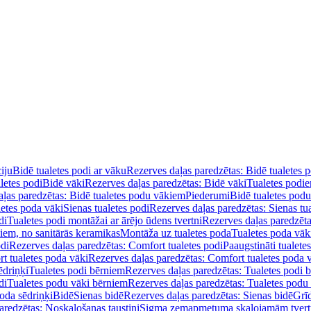
iju
Bidē tualetes podi ar vāku
Rezerves daļas paredzētas: Bidē tualetes 
letes podi
Bidē vāki
Rezerves daļas paredzētas: Bidē vāki
Tualetes podi
ļas paredzētas: Bidē tualetes podu vākiem
Piederumi
Bidē tualetes pod
letes poda vāki
Sienas tualetes podi
Rezerves daļas paredzētas: Sienas tu
di
Tualetes podi montāžai ar ārējo ūdens tvertni
Rezerves daļas paredzēta
diem, no sanitārās keramikas
Montāža uz tualetes poda
Tualetes poda vāk
odi
Rezerves daļas paredzētas: Comfort tualetes podi
Paaugstināti tualete
t tualetes poda vāki
Rezerves daļas paredzētas: Comfort tualetes poda 
ēdriņķi
Tualetes podi bērniem
Rezerves daļas paredzētas: Tualetes podi 
di
Tualetes podu vāki bērniem
Rezerves daļas paredzētas: Tualetes podu
oda sēdriņķi
Bidē
Sienas bidē
Rezerves daļas paredzētas: Sienas bidē
Grī
aredzētas: Noskalošanas taustiņi
Sigma zemapmetuma skalojamām tver