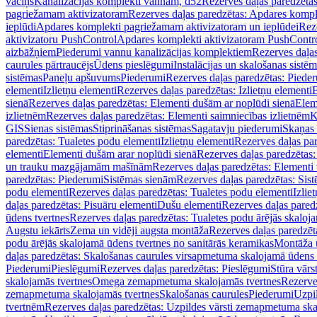
vāciņš
Kanalizācijas komplekti vannām, d52
Rezerves daļas paredzēta
pagriežamam aktivizatoram
Rezerves daļas paredzētas: Apdares komp
ieplūdi
Apdares komplekti pagriežamam aktivizatoram un ieplūdei
Rez
aktivizatoru PushControl
Apdares komplekti aktivizatoram PushContr
aizbāžņiem
Piederumi vannu kanalizācijas komplektiem
Rezerves daļa
caurules pārtraucējs
Ūdens pieslēgumi
Instalācijas un skalošanas sistē
sistēmas
Paneļu apšuvums
Piederumi
Rezerves daļas paredzētas: Piede
elementi
Izlietņu elementi
Rezerves daļas paredzētas: Izlietņu elementi
B
sienā
Rezerves daļas paredzētas: Elementi dušām ar noplūdi sienā
Elem
izlietnēm
Rezerves daļas paredzētas: Elementi saimniecības izlietnēm
K
GIS
Sienas sistēmas
Stiprināšanas sistēmas
Sagatavju piederumi
Skaņas 
paredzētas: Tualetes podu elementi
Izlietņu elementi
Rezerves daļas par
elementi
Elementi dušām arar noplūdi sienā
Rezerves daļas paredzētas:
un trauku mazgājamām mašīnām
Rezerves daļas paredzētas: Element
paredzētas: Piederumi
Sistēmas sienām
Rezerves daļas paredzētas: Sis
podu elementi
Rezerves daļas paredzētas: Tualetes podu elementi
Izlie
daļas paredzētas: Pisuāru elementi
Dušu elementi
Rezerves daļas pared
ūdens tvertnes
Rezerves daļas paredzētas: Tualetes podu ārējās skaloj
Augstu iekārts
Zema un vidēji augsta montāža
Rezerves daļas paredzēt
podu ārējās skalojamā ūdens tvertnes no sanitārās keramikas
Montāža u
daļas paredzētas: Skalošanas caurules virsapmetuma skalojamā ūdens
Piederumi
Pieslēgumi
Rezerves daļas paredzētas: Pieslēgumi
Stūra vārst
skalojamās tvertnes
Omega zemapmetuma skalojamās tvertnes
Rezerve
zemapmetuma skalojamās tvertnes
Skalošanas caurules
Piederumi
Uzpil
tvertnēm
Rezerves daļas paredzētas: Uzpildes vārsti zemapmetuma sk