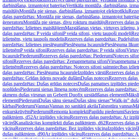
darbināšana, izmantojot baterijas
Vertikāla montāža, darbināšana, izma
maisītājs
Montāža pie sienas, darbināšana, izmantojot elektrotīklu
Rezer
daļas paredzētas: Montāža pie sienas, darbināšana, izmantojot baterija
ģeneratoru
Montāža pie sienas, divu rokturu maisītājs
Rezerves daļas pa
paredzētas: Izlietnes maisītājiem
Mazgāšanas vietas, virtuves izlietņu, i
daļas paredzētas: P veida sifoni
P veida sifoni, vietu taupoši modeļi
Reze
izlietnēm, vietu taupošs modelis
Rezerves daļas paredzētas: Pudeļsifoni
paredzētas: Izlietnes pieslēgumi
Pieslēguma īscaurule
Pieslēguma līkum
izlietnēm
P veida sifoni
Rezerves daļas paredzētas: P veida sifoni
Virtuv
īscaurule
Piederumi
Rezerves daļas paredzētas: Piederumi
Noteces sifo
sifoni
Rezerves daļas paredzētas: Zemapmetuma sifoni
Virsapmetuma s
izlietnēm
Rezerves daļas paredzētas: Noteces sifoni saimniecības izlie
daļas paredzētas: Pieslēguma īscaurule
Izplūdes vārsti
Rezerves daļas pa
paredzētas: Grīdas ūdens novade dušām
Dušas noteces
Rezerves daļas
daļas paredzētas: Dušas grīdas noteces
Dušas pamatnes izplūdes piede
noplūdes
Piederumi sienas līmeņa notecēm
Rezerves daļas paredzētas:
akmens dušas virsmas un Geberit Duofix uzstādīšanas elementi
Mākslī
elementi
Piederumi
Dušas sānu sienas
Dušas sānu sienas
“Walk-in” duša
kārbas
Piederumi
Vannas
Vannas no sanitārā akrila
Taisnstūra vannas
Mā
enkurskrūvēm
Piederumi
Remonta komplekti
Papildu piederumi
Savien
paliktņiem, d52
Ar izplūdes vāciņu
Rezerves daļas paredzētas: Ar izpl
vāciņš
Kanalizācijas komplekti dušas paliktņiem, d62
Rezerves daļas p
vāciņa
Rezerves daļas paredzētas: Bez izplūdes vāciņa
Izplūdes vāciņš
dušas paliktņiem, d90
Ar izplūdes vāciņu
Rezerves daļas paredzētas: A