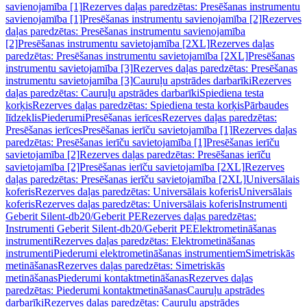
savienojamība [1]
Rezerves daļas paredzētas: Presēšanas instrumentu
savienojamība [1]
Presēšanas instrumentu savienojamība [2]
Rezerves
daļas paredzētas: Presēšanas instrumentu savienojamība
[2]
Presēšanas instrumentu savietojamība [2XL]
Rezerves daļas
paredzētas: Presēšanas instrumentu savietojamība [2XL]
Presēšanas
instrumentu savietojamība [3]
Rezerves daļas paredzētas: Presēšanas
instrumentu savietojamība [3]
Cauruļu apstrādes darbarīki
Rezerves
daļas paredzētas: Cauruļu apstrādes darbarīki
Spiediena testa
korķis
Rezerves daļas paredzētas: Spiediena testa korķis
Pārbaudes
līdzeklis
Piederumi
Presēšanas ierīces
Rezerves daļas paredzētas:
Presēšanas ierīces
Presēšanas ierīču savietojamība [1]
Rezerves daļas
paredzētas: Presēšanas ierīču savietojamība [1]
Presēšanas ierīču
savietojamība [2]
Rezerves daļas paredzētas: Presēšanas ierīču
savietojamība [2]
Presēšanas ierīču savietojamība [2XL]
Rezerves
daļas paredzētas: Presēšanas ierīču savietojamība [2XL]
Universālais
koferis
Rezerves daļas paredzētas: Universālais koferis
Universālais
koferis
Rezerves daļas paredzētas: Universālais koferis
Instrumenti
Geberit Silent-db20/Geberit PE
Rezerves daļas paredzētas:
Instrumenti Geberit Silent-db20/Geberit PE
Elektrometināšanas
instrumenti
Rezerves daļas paredzētas: Elektrometināšanas
instrumenti
Piederumi elektrometināšanas instrumentiem
Simetriskās
metināšanas
Rezerves daļas paredzētas: Simetriskās
metināšanas
Piederumi kontaktmetināšanas
Rezerves daļas
paredzētas: Piederumi kontaktmetināšanas
Cauruļu apstrādes
darbarīki
Rezerves daļas paredzētas: Cauruļu apstrādes