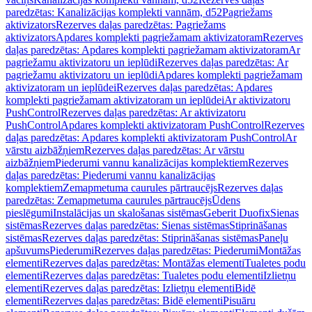
paredzētas: Kanalizācijas komplekti vannām, d52
Pagriežams
aktivizators
Rezerves daļas paredzētas: Pagriežams
aktivizators
Apdares komplekti pagriežamam aktivizatoram
Rezerves
daļas paredzētas: Apdares komplekti pagriežamam aktivizatoram
Ar
pagriežamu aktivizatoru un ieplūdi
Rezerves daļas paredzētas: Ar
pagriežamu aktivizatoru un ieplūdi
Apdares komplekti pagriežamam
aktivizatoram un ieplūdei
Rezerves daļas paredzētas: Apdares
komplekti pagriežamam aktivizatoram un ieplūdei
Ar aktivizatoru
PushControl
Rezerves daļas paredzētas: Ar aktivizatoru
PushControl
Apdares komplekti aktivizatoram PushControl
Rezerves
daļas paredzētas: Apdares komplekti aktivizatoram PushControl
Ar
vārstu aizbāžņiem
Rezerves daļas paredzētas: Ar vārstu
aizbāžņiem
Piederumi vannu kanalizācijas komplektiem
Rezerves
daļas paredzētas: Piederumi vannu kanalizācijas
komplektiem
Zemapmetuma caurules pārtraucējs
Rezerves daļas
paredzētas: Zemapmetuma caurules pārtraucējs
Ūdens
pieslēgumi
Instalācijas un skalošanas sistēmas
Geberit Duofix
Sienas
sistēmas
Rezerves daļas paredzētas: Sienas sistēmas
Stiprināšanas
sistēmas
Rezerves daļas paredzētas: Stiprināšanas sistēmas
Paneļu
apšuvums
Piederumi
Rezerves daļas paredzētas: Piederumi
Montāžas
elementi
Rezerves daļas paredzētas: Montāžas elementi
Tualetes podu
elementi
Rezerves daļas paredzētas: Tualetes podu elementi
Izlietņu
elementi
Rezerves daļas paredzētas: Izlietņu elementi
Bidē
elementi
Rezerves daļas paredzētas: Bidē elementi
Pisuāru