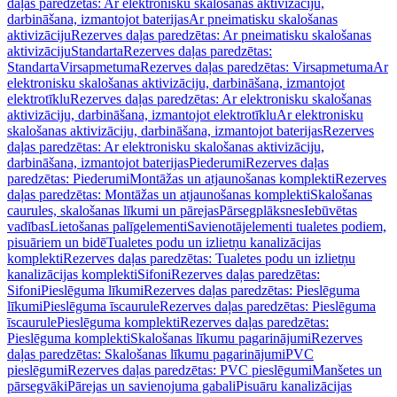
daļas paredzētas: Ar elektronisku skalošanas aktivizāciju,
darbināšana, izmantojot baterijas
Ar pneimatisku skalošanas
aktivizāciju
Rezerves daļas paredzētas: Ar pneimatisku skalošanas
aktivizāciju
Standarta
Rezerves daļas paredzētas:
Standarta
Virsapmetuma
Rezerves daļas paredzētas: Virsapmetuma
Ar
elektronisku skalošanas aktivizāciju, darbināšana, izmantojot
elektrotīklu
Rezerves daļas paredzētas: Ar elektronisku skalošanas
aktivizāciju, darbināšana, izmantojot elektrotīklu
Ar elektronisku
skalošanas aktivizāciju, darbināšana, izmantojot baterijas
Rezerves
daļas paredzētas: Ar elektronisku skalošanas aktivizāciju,
darbināšana, izmantojot baterijas
Piederumi
Rezerves daļas
paredzētas: Piederumi
Montāžas un atjaunošanas komplekti
Rezerves
daļas paredzētas: Montāžas un atjaunošanas komplekti
Skalošanas
caurules, skalošanas līkumi un pārejas
Pārsegplāksnes
Iebūvētas
vadības
Lietošanas palīgelementi
Savienotājelementi tualetes podiem,
pisuāriem un bidē
Tualetes podu un izlietņu kanalizācijas
komplekti
Rezerves daļas paredzētas: Tualetes podu un izlietņu
kanalizācijas komplekti
Sifoni
Rezerves daļas paredzētas:
Sifoni
Pieslēguma līkumi
Rezerves daļas paredzētas: Pieslēguma
līkumi
Pieslēguma īscaurule
Rezerves daļas paredzētas: Pieslēguma
īscaurule
Pieslēguma komplekti
Rezerves daļas paredzētas:
Pieslēguma komplekti
Skalošanas līkumu pagarinājumi
Rezerves
daļas paredzētas: Skalošanas līkumu pagarinājumi
PVC
pieslēgumi
Rezerves daļas paredzētas: PVC pieslēgumi
Manšetes un
pārsegvāki
Pārejas un savienojuma gabali
Pisuāru kanalizācijas