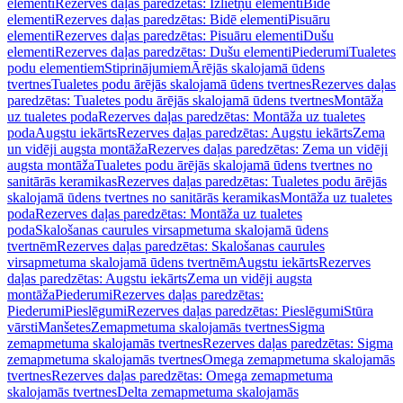
elementi
Rezerves daļas paredzētas: Izlietņu elementi
Bidē
elementi
Rezerves daļas paredzētas: Bidē elementi
Pisuāru
elementi
Rezerves daļas paredzētas: Pisuāru elementi
Dušu
elementi
Rezerves daļas paredzētas: Dušu elementi
Piederumi
Tualetes
podu elementiem
Stiprinājumiem
Ārējās skalojamā ūdens
tvertnes
Tualetes podu ārējās skalojamā ūdens tvertnes
Rezerves daļas
paredzētas: Tualetes podu ārējās skalojamā ūdens tvertnes
Montāža
uz tualetes poda
Rezerves daļas paredzētas: Montāža uz tualetes
poda
Augstu iekārts
Rezerves daļas paredzētas: Augstu iekārts
Zema
un vidēji augsta montāža
Rezerves daļas paredzētas: Zema un vidēji
augsta montāža
Tualetes podu ārējās skalojamā ūdens tvertnes no
sanitārās keramikas
Rezerves daļas paredzētas: Tualetes podu ārējās
skalojamā ūdens tvertnes no sanitārās keramikas
Montāža uz tualetes
poda
Rezerves daļas paredzētas: Montāža uz tualetes
poda
Skalošanas caurules virsapmetuma skalojamā ūdens
tvertnēm
Rezerves daļas paredzētas: Skalošanas caurules
virsapmetuma skalojamā ūdens tvertnēm
Augstu iekārts
Rezerves
daļas paredzētas: Augstu iekārts
Zema un vidēji augsta
montāža
Piederumi
Rezerves daļas paredzētas:
Piederumi
Pieslēgumi
Rezerves daļas paredzētas: Pieslēgumi
Stūra
vārsti
Manšetes
Zemapmetuma skalojamās tvertnes
Sigma
zemapmetuma skalojamās tvertnes
Rezerves daļas paredzētas: Sigma
zemapmetuma skalojamās tvertnes
Omega zemapmetuma skalojamās
tvertnes
Rezerves daļas paredzētas: Omega zemapmetuma
skalojamās tvertnes
Delta zemapmetuma skalojamās