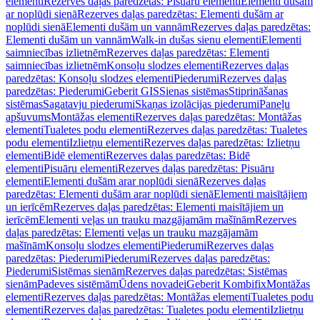
elementi
Rezerves daļas paredzētas: Pisuāru elementi
Elementi dušām
ar noplūdi sienā
Rezerves daļas paredzētas: Elementi dušām ar
noplūdi sienā
Elementi dušām un vannām
Rezerves daļas paredzētas:
Elementi dušām un vannām
Walk-in dušas sienu elementi
Elementi
saimniecības izlietnēm
Rezerves daļas paredzētas: Elementi
saimniecības izlietnēm
Konsoļu slodzes elementi
Rezerves daļas
paredzētas: Konsoļu slodzes elementi
Piederumi
Rezerves daļas
paredzētas: Piederumi
Geberit GIS
Sienas sistēmas
Stiprināšanas
sistēmas
Sagatavju piederumi
Skaņas izolācijas piederumi
Paneļu
apšuvums
Montāžas elementi
Rezerves daļas paredzētas: Montāžas
elementi
Tualetes podu elementi
Rezerves daļas paredzētas: Tualetes
podu elementi
Izlietņu elementi
Rezerves daļas paredzētas: Izlietņu
elementi
Bidē elementi
Rezerves daļas paredzētas: Bidē
elementi
Pisuāru elementi
Rezerves daļas paredzētas: Pisuāru
elementi
Elementi dušām arar noplūdi sienā
Rezerves daļas
paredzētas: Elementi dušām arar noplūdi sienā
Elementi maisītājiem
un ierīcēm
Rezerves daļas paredzētas: Elementi maisītājiem un
ierīcēm
Elementi veļas un trauku mazgājamām mašīnām
Rezerves
daļas paredzētas: Elementi veļas un trauku mazgājamām
mašīnām
Konsoļu slodzes elementi
Piederumi
Rezerves daļas
paredzētas: Piederumi
Piederumi
Rezerves daļas paredzētas:
Piederumi
Sistēmas sienām
Rezerves daļas paredzētas: Sistēmas
sienām
Padeves sistēmām
Ūdens novadei
Geberit Kombifix
Montāžas
elementi
Rezerves daļas paredzētas: Montāžas elementi
Tualetes podu
elementi
Rezerves daļas paredzētas: Tualetes podu elementi
Izlietņu