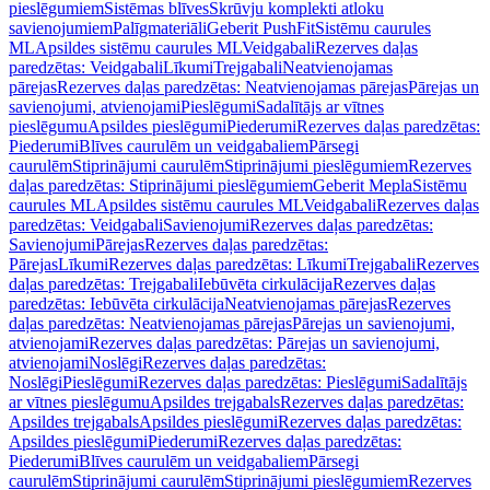
pieslēgumiem
Sistēmas blīves
Skrūvju komplekti atloku
savienojumiem
Palīgmateriāli
Geberit PushFit
Sistēmu caurules
ML
Apsildes sistēmu caurules ML
Veidgabali
Rezerves daļas
paredzētas: Veidgabali
Līkumi
Trejgabali
Neatvienojamas
pārejas
Rezerves daļas paredzētas: Neatvienojamas pārejas
Pārejas un
savienojumi, atvienojami
Pieslēgumi
Sadalītājs ar vītnes
pieslēgumu
Apsildes pieslēgumi
Piederumi
Rezerves daļas paredzētas:
Piederumi
Blīves caurulēm un veidgabaliem
Pārsegi
caurulēm
Stiprinājumi caurulēm
Stiprinājumi pieslēgumiem
Rezerves
daļas paredzētas: Stiprinājumi pieslēgumiem
Geberit Mepla
Sistēmu
caurules ML
Apsildes sistēmu caurules ML
Veidgabali
Rezerves daļas
paredzētas: Veidgabali
Savienojumi
Rezerves daļas paredzētas:
Savienojumi
Pārejas
Rezerves daļas paredzētas:
Pārejas
Līkumi
Rezerves daļas paredzētas: Līkumi
Trejgabali
Rezerves
daļas paredzētas: Trejgabali
Iebūvēta cirkulācija
Rezerves daļas
paredzētas: Iebūvēta cirkulācija
Neatvienojamas pārejas
Rezerves
daļas paredzētas: Neatvienojamas pārejas
Pārejas un savienojumi,
atvienojami
Rezerves daļas paredzētas: Pārejas un savienojumi,
atvienojami
Noslēgi
Rezerves daļas paredzētas:
Noslēgi
Pieslēgumi
Rezerves daļas paredzētas: Pieslēgumi
Sadalītājs
ar vītnes pieslēgumu
Apsildes trejgabals
Rezerves daļas paredzētas:
Apsildes trejgabals
Apsildes pieslēgumi
Rezerves daļas paredzētas:
Apsildes pieslēgumi
Piederumi
Rezerves daļas paredzētas:
Piederumi
Blīves caurulēm un veidgabaliem
Pārsegi
caurulēm
Stiprinājumi caurulēm
Stiprinājumi pieslēgumiem
Rezerves