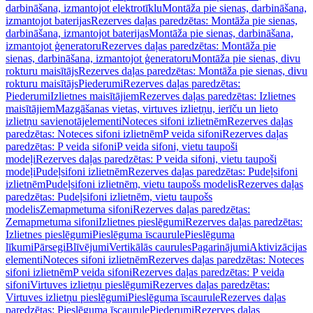
darbināšana, izmantojot elektrotīklu
Montāža pie sienas, darbināšana,
izmantojot baterijas
Rezerves daļas paredzētas: Montāža pie sienas,
darbināšana, izmantojot baterijas
Montāža pie sienas, darbināšana,
izmantojot ģeneratoru
Rezerves daļas paredzētas: Montāža pie
sienas, darbināšana, izmantojot ģeneratoru
Montāža pie sienas, divu
rokturu maisītājs
Rezerves daļas paredzētas: Montāža pie sienas, divu
rokturu maisītājs
Piederumi
Rezerves daļas paredzētas:
Piederumi
Izlietnes maisītājiem
Rezerves daļas paredzētas: Izlietnes
maisītājiem
Mazgāšanas vietas, virtuves izlietņu, ierīču un lieto
izlietņu savienotājelementi
Noteces sifoni izlietnēm
Rezerves daļas
paredzētas: Noteces sifoni izlietnēm
P veida sifoni
Rezerves daļas
paredzētas: P veida sifoni
P veida sifoni, vietu taupoši
modeļi
Rezerves daļas paredzētas: P veida sifoni, vietu taupoši
modeļi
Pudeļsifoni izlietnēm
Rezerves daļas paredzētas: Pudeļsifoni
izlietnēm
Pudeļsifoni izlietnēm, vietu taupošs modelis
Rezerves daļas
paredzētas: Pudeļsifoni izlietnēm, vietu taupošs
modelis
Zemapmetuma sifoni
Rezerves daļas paredzētas:
Zemapmetuma sifoni
Izlietnes pieslēgumi
Rezerves daļas paredzētas:
Izlietnes pieslēgumi
Pieslēguma īscaurule
Pieslēguma
līkumi
Pārsegi
Blīvējumi
Vertikālās caurules
Pagarinājumi
Aktivizācijas
elementi
Noteces sifoni izlietnēm
Rezerves daļas paredzētas: Noteces
sifoni izlietnēm
P veida sifoni
Rezerves daļas paredzētas: P veida
sifoni
Virtuves izlietņu pieslēgumi
Rezerves daļas paredzētas:
Virtuves izlietņu pieslēgumi
Pieslēguma īscaurule
Rezerves daļas
paredzētas: Pieslēguma īscaurule
Piederumi
Rezerves daļas