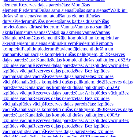
elementi
Rezerves daļas paredzētas: Montāžas
elementi
Piederumi
Dušas sānu sienas
Dušas sānu sienas
“Walk-in”
dušas sānu sienas
Vannu atdalīšanas elementi
Dušas
durvis
Piederumi
Nišas novietošanas kārbas dušām
Nišas
novietošanas kārbas
Piederumi
Vannas
Vannas no sanitārā
akrila
Taisnstūra vannas
Mākslīgā akmens vannas
Vannas
zīdaiņiem
Montāžas elementi
Kāju komplekti un komplekti ar
šķērsstieņiem un sienas enkurskrūvēm
Piederumi
Remonta
komplekti
Papildu piederumi
Savienotājelementi dušām un
vannām
Kanalizācijas komplekti dušas paliktņiem, d52
Rezerves
daļas paredzētas: Kanalizācijas komplekti dušas paliktņiem, d52
Ar
izplūdes vāciņu
Rezerves daļas paredzētas: Ar izplūdes vāciņu
Bez
izplūdes vāciņa
Rezerves daļas paredzētas: Bez izplūdes
vāciņa
Izplūdes vāciņš
Rezerves daļas paredzētas: Izplūdes
vāciņš
Kanalizācijas komplekti dušas paliktņiem, d62
Rezerves daļas
paredzētas: Kanalizācijas komplekti dušas paliktņiem, d62
Ar
izplūdes vāciņu
Rezerves daļas paredzētas: Ar izplūdes vāciņu
Bez
izplūdes vāciņa
Rezerves daļas paredzētas: Bez izplūdes
vāciņa
Izplūdes vāciņš
Rezerves daļas paredzētas: Izplūdes
vāciņš
Kanalizācijas komplekti dušas paliktņiem, d90
Rezerves daļas
paredzētas: Kanalizācijas komplekti dušas paliktņiem, d90
Ar
izplūdes vāciņu
Rezerves daļas paredzētas: Ar izplūdes vāciņu
Bez
izplūdes vāciņa
Rezerves daļas paredzētas: Bez izplūdes
vāciņa
Izplūdes vāciņš
Rezerves daļas paredzētas: Izplūdes
vāciņš
Kanalizācijas komplekti vannām, d52
Rezerves daļas