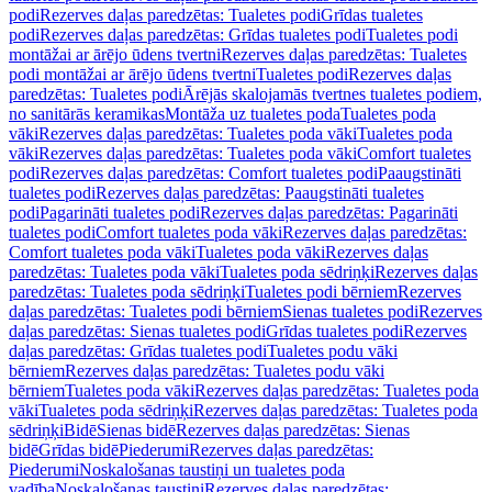
podi
Rezerves daļas paredzētas: Tualetes podi
Grīdas tualetes
podi
Rezerves daļas paredzētas: Grīdas tualetes podi
Tualetes podi
montāžai ar ārējo ūdens tvertni
Rezerves daļas paredzētas: Tualetes
podi montāžai ar ārējo ūdens tvertni
Tualetes podi
Rezerves daļas
paredzētas: Tualetes podi
Ārējās skalojamās tvertnes tualetes podiem,
no sanitārās keramikas
Montāža uz tualetes poda
Tualetes poda
vāki
Rezerves daļas paredzētas: Tualetes poda vāki
Tualetes poda
vāki
Rezerves daļas paredzētas: Tualetes poda vāki
Comfort tualetes
podi
Rezerves daļas paredzētas: Comfort tualetes podi
Paaugstināti
tualetes podi
Rezerves daļas paredzētas: Paaugstināti tualetes
podi
Pagarināti tualetes podi
Rezerves daļas paredzētas: Pagarināti
tualetes podi
Comfort tualetes poda vāki
Rezerves daļas paredzētas:
Comfort tualetes poda vāki
Tualetes poda vāki
Rezerves daļas
paredzētas: Tualetes poda vāki
Tualetes poda sēdriņķi
Rezerves daļas
paredzētas: Tualetes poda sēdriņķi
Tualetes podi bērniem
Rezerves
daļas paredzētas: Tualetes podi bērniem
Sienas tualetes podi
Rezerves
daļas paredzētas: Sienas tualetes podi
Grīdas tualetes podi
Rezerves
daļas paredzētas: Grīdas tualetes podi
Tualetes podu vāki
bērniem
Rezerves daļas paredzētas: Tualetes podu vāki
bērniem
Tualetes poda vāki
Rezerves daļas paredzētas: Tualetes poda
vāki
Tualetes poda sēdriņķi
Rezerves daļas paredzētas: Tualetes poda
sēdriņķi
Bidē
Sienas bidē
Rezerves daļas paredzētas: Sienas
bidē
Grīdas bidē
Piederumi
Rezerves daļas paredzētas:
Piederumi
Noskalošanas taustiņi un tualetes poda
vadība
Noskalošanas taustiņi
Rezerves daļas paredzētas: