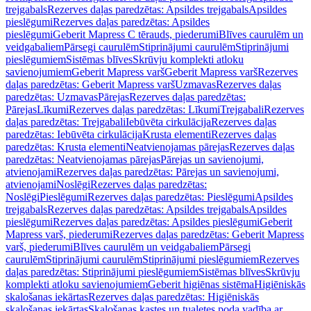
trejgabals
Rezerves daļas paredzētas: Apsildes trejgabals
Apsildes
pieslēgumi
Rezerves daļas paredzētas: Apsildes
pieslēgumi
Geberit Mapress C tērauds, piederumi
Blīves caurulēm un
veidgabaliem
Pārsegi caurulēm
Stiprinājumi caurulēm
Stiprinājumi
pieslēgumiem
Sistēmas blīves
Skrūvju komplekti atloku
savienojumiem
Geberit Mapress varš
Geberit Mapress varš
Rezerves
daļas paredzētas: Geberit Mapress varš
Uzmavas
Rezerves daļas
paredzētas: Uzmavas
Pārejas
Rezerves daļas paredzētas:
Pārejas
Līkumi
Rezerves daļas paredzētas: Līkumi
Trejgabali
Rezerves
daļas paredzētas: Trejgabali
Iebūvēta cirkulācija
Rezerves daļas
paredzētas: Iebūvēta cirkulācija
Krusta elementi
Rezerves daļas
paredzētas: Krusta elementi
Neatvienojamas pārejas
Rezerves daļas
paredzētas: Neatvienojamas pārejas
Pārejas un savienojumi,
atvienojami
Rezerves daļas paredzētas: Pārejas un savienojumi,
atvienojami
Noslēgi
Rezerves daļas paredzētas:
Noslēgi
Pieslēgumi
Rezerves daļas paredzētas: Pieslēgumi
Apsildes
trejgabals
Rezerves daļas paredzētas: Apsildes trejgabals
Apsildes
pieslēgumi
Rezerves daļas paredzētas: Apsildes pieslēgumi
Geberit
Mapress varš, piederumi
Rezerves daļas paredzētas: Geberit Mapress
varš, piederumi
Blīves caurulēm un veidgabaliem
Pārsegi
caurulēm
Stiprinājumi caurulēm
Stiprinājumi pieslēgumiem
Rezerves
daļas paredzētas: Stiprinājumi pieslēgumiem
Sistēmas blīves
Skrūvju
komplekti atloku savienojumiem
Geberit higiēnas sistēma
Higiēniskās
skalošanas iekārtas
Rezerves daļas paredzētas: Higiēniskās
skalošanas iekārtas
Skalošanas kastes un tualetes poda vadība ar