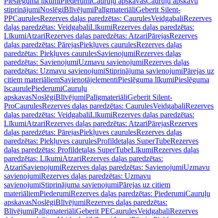
Pieslēguma līkumi
Piederumi
Cauruļu apskavas
Cauruļu apskavu
stiprinājumi
Noslēgi
Blīvējumi
Palīgmateriāli
Geberit Silent-
PP
Caurules
Rezerves daļas paredzētas: Caurules
Veidgabali
Rezerves
daļas paredzētas: Veidgabali
Līkumi
Rezerves daļas paredzētas:
Līkumi
Atzari
Rezerves daļas paredzētas: Atzari
Pārejas
Rezerves
daļas paredzētas: Pārejas
Piekļuves caurules
Rezerves daļas
paredzētas: Piekļuves caurules
Savienojumi
Rezerves daļas
paredzētas: Savienojumi
Uzmavu savienojumi
Rezerves daļas
paredzētas: Uzmavu savienojumi
Stiprinājuma savienojumi
Pārejas uz
citiem materiāliem
Savienotājelementi
Pieslēguma līkumi
Pieslēguma
īscaurule
Piederumi
Cauruļu
apskavas
Noslēgi
Blīvējumi
Palīgmateriāli
Geberit Silent-
Pro
Caurules
Rezerves daļas paredzētas: Caurules
Veidgabali
Rezerves
daļas paredzētas: Veidgabali
Līkumi
Rezerves daļas paredzētas:
Līkumi
Atzari
Rezerves daļas paredzētas: Atzari
Pārejas
Rezerves
daļas paredzētas: Pārejas
Piekļuves caurules
Rezerves daļas
paredzētas: Piekļuves caurules
Profildetaļas SuperTube
Rezerves
daļas paredzētas: Profildetaļas SuperTube
Līkumi
Rezerves daļas
paredzētas: Līkumi
Atzari
Rezerves daļas paredzētas:
Atzari
Savienojumi
Rezerves daļas paredzētas: Savienojumi
Uzmavu
savienojumi
Rezerves daļas paredzētas: Uzmavu
savienojumi
Stiprinājuma savienojumi
Pārejas uz citiem
materiāliem
Piederumi
Rezerves daļas paredzētas: Piederumi
Cauruļu
apskavas
Noslēgi
Blīvējumi
Rezerves daļas paredzētas:
Blīvējumi
Palīgmateriāli
Geberit PE
Caurules
Veidgabali
Rezerves