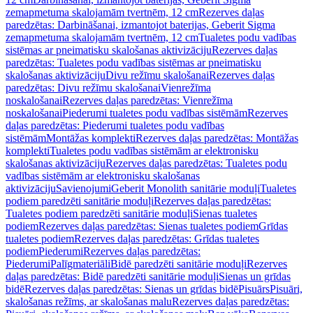
zemapmetuma skalojamām tvertnēm, 12 cm
Rezerves daļas
paredzētas: Darbināšanai, izmantojot baterijas, Geberit Sigma
zemapmetuma skalojamām tvertnēm, 12 cm
Tualetes podu vadības
sistēmas ar pneimatisku skalošanas aktivizāciju
Rezerves daļas
paredzētas: Tualetes podu vadības sistēmas ar pneimatisku
skalošanas aktivizāciju
Divu režīmu skalošanai
Rezerves daļas
paredzētas: Divu režīmu skalošanai
Vienrežīma
noskalošanai
Rezerves daļas paredzētas: Vienrežīma
noskalošanai
Piederumi tualetes podu vadības sistēmām
Rezerves
daļas paredzētas: Piederumi tualetes podu vadības
sistēmām
Montāžas komplekti
Rezerves daļas paredzētas: Montāžas
komplekti
Tualetes podu vadības sistēmām ar elektronisku
skalošanas aktivizāciju
Rezerves daļas paredzētas: Tualetes podu
vadības sistēmām ar elektronisku skalošanas
aktivizāciju
Savienojumi
Geberit Monolith sanitārie moduļi
Tualetes
podiem paredzēti sanitārie moduļi
Rezerves daļas paredzētas:
Tualetes podiem paredzēti sanitārie moduļi
Sienas tualetes
podiem
Rezerves daļas paredzētas: Sienas tualetes podiem
Grīdas
tualetes podiem
Rezerves daļas paredzētas: Grīdas tualetes
podiem
Piederumi
Rezerves daļas paredzētas:
Piederumi
Palīgmateriāli
Bidē paredzēti sanitārie moduļi
Rezerves
daļas paredzētas: Bidē paredzēti sanitārie moduļi
Sienas un grīdas
bidē
Rezerves daļas paredzētas: Sienas un grīdas bidē
Pisuārs
Pisuāri,
skalošanas režīms, ar skalošanas malu
Rezerves daļas paredzētas: