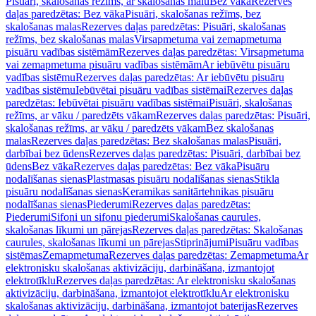
Pisuāri, skalošanas režīms, ar skalošanas malu
Bez vāka
Rezerves
daļas paredzētas: Bez vāka
Pisuāri, skalošanas režīms, bez
skalošanas malas
Rezerves daļas paredzētas: Pisuāri, skalošanas
režīms, bez skalošanas malas
Virsapmetuma vai zemapmetuma
pisuāru vadības sistēmām
Rezerves daļas paredzētas: Virsapmetuma
vai zemapmetuma pisuāru vadības sistēmām
Ar iebūvētu pisuāru
vadības sistēmu
Rezerves daļas paredzētas: Ar iebūvētu pisuāru
vadības sistēmu
Iebūvētai pisuāru vadības sistēmai
Rezerves daļas
paredzētas: Iebūvētai pisuāru vadības sistēmai
Pisuāri, skalošanas
režīms, ar vāku / paredzēts vākam
Rezerves daļas paredzētas: Pisuāri,
skalošanas režīms, ar vāku / paredzēts vākam
Bez skalošanas
malas
Rezerves daļas paredzētas: Bez skalošanas malas
Pisuāri,
darbībai bez ūdens
Rezerves daļas paredzētas: Pisuāri, darbībai bez
ūdens
Bez vāka
Rezerves daļas paredzētas: Bez vāka
Pisuāru
nodalīšanas sienas
Plastmasas pisuāru nodalīšanas sienas
Stikla
pisuāru nodalīšanas sienas
Keramikas sanitārtehnikas pisuāru
nodalīšanas sienas
Piederumi
Rezerves daļas paredzētas:
Piederumi
Sifoni un sifonu piederumi
Skalošanas caurules,
skalošanas līkumi un pārejas
Rezerves daļas paredzētas: Skalošanas
caurules, skalošanas līkumi un pārejas
Stiprinājumi
Pisuāru vadības
sistēmas
Zemapmetuma
Rezerves daļas paredzētas: Zemapmetuma
Ar
elektronisku skalošanas aktivizāciju, darbināšana, izmantojot
elektrotīklu
Rezerves daļas paredzētas: Ar elektronisku skalošanas
aktivizāciju, darbināšana, izmantojot elektrotīklu
Ar elektronisku
skalošanas aktivizāciju, darbināšana, izmantojot baterijas
Rezerves