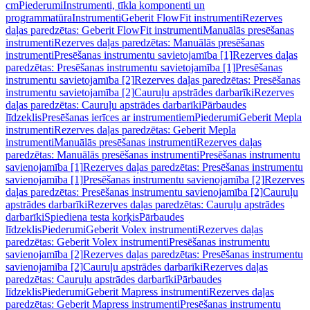
cm
Piederumi
Instrumenti, tīkla komponenti un
programmatūra
Instrumenti
Geberit FlowFit instrumenti
Rezerves
daļas paredzētas: Geberit FlowFit instrumenti
Manuālās presēšanas
instrumenti
Rezerves daļas paredzētas: Manuālās presēšanas
instrumenti
Presēšanas instrumentu savietojamība [1]
Rezerves daļas
paredzētas: Presēšanas instrumentu savietojamība [1]
Presēšanas
instrumentu savietojamība [2]
Rezerves daļas paredzētas: Presēšanas
instrumentu savietojamība [2]
Cauruļu apstrādes darbarīki
Rezerves
daļas paredzētas: Cauruļu apstrādes darbarīki
Pārbaudes
līdzeklis
Presēšanas ierīces ar instrumentiem
Piederumi
Geberit Mepla
instrumenti
Rezerves daļas paredzētas: Geberit Mepla
instrumenti
Manuālās presēšanas instrumenti
Rezerves daļas
paredzētas: Manuālās presēšanas instrumenti
Presēšanas instrumentu
savienojamība [1]
Rezerves daļas paredzētas: Presēšanas instrumentu
savienojamība [1]
Presēšanas instrumentu savienojamība [2]
Rezerves
daļas paredzētas: Presēšanas instrumentu savienojamība [2]
Cauruļu
apstrādes darbarīki
Rezerves daļas paredzētas: Cauruļu apstrādes
darbarīki
Spiediena testa korķis
Pārbaudes
līdzeklis
Piederumi
Geberit Volex instrumenti
Rezerves daļas
paredzētas: Geberit Volex instrumenti
Presēšanas instrumentu
savienojamība [2]
Rezerves daļas paredzētas: Presēšanas instrumentu
savienojamība [2]
Cauruļu apstrādes darbarīki
Rezerves daļas
paredzētas: Cauruļu apstrādes darbarīki
Pārbaudes
līdzeklis
Piederumi
Geberit Mapress instrumenti
Rezerves daļas
paredzētas: Geberit Mapress instrumenti
Presēšanas instrumentu