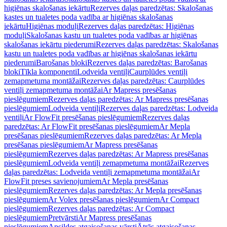
higiēnas skalošanas iekārtu
Rezerves daļas paredzētas: Skalošanas
kastes un tualetes poda vadība ar higiēnas skalošanas
iekārtu
Higiēnas moduļi
Rezerves daļas paredzētas: Higiēnas
moduļi
Skalošanas kastu un tualetes poda vadības ar higiēnas
skalošanas iekārtu piederumi
Rezerves daļas paredzētas: Skalošanas
kastu un tualetes poda vadības ar higiēnas skalošanas iekārtu
piederumi
Barošanas bloki
Rezerves daļas paredzētas: Barošanas
bloki
Tīkla komponenti
Lodveida ventiļi
Caurplūdes ventiļi
zemapmetuma montāžai
Rezerves daļas paredzētas: Caurplūdes
ventiļi zemapmetuma montāžai
Ar Mapress presēšanas
pieslēgumiem
Rezerves daļas paredzētas: Ar Mapress presēšanas
pieslēgumiem
Lodveida ventiļi
Rezerves daļas paredzētas: Lodveida
ventiļi
Ar FlowFit presēšanas pieslēgumiem
Rezerves daļas
paredzētas: Ar FlowFit presēšanas pieslēgumiem
Ar Mepla
presēšanas pieslēgumiem
Rezerves daļas paredzētas: Ar Mepla
presēšanas pieslēgumiem
Ar Mapress presēšanas
pieslēgumiem
Rezerves daļas paredzētas: Ar Mapress presēšanas
pieslēgumiem
Lodveida ventiļi zemapmetuma montāžai
Rezerves
daļas paredzētas: Lodveida ventiļi zemapmetuma montāžai
Ar
FlowFit preses savienojumiem
Ar Mepla presēšanas
pieslēgumiem
Rezerves daļas paredzētas: Ar Mepla presēšanas
pieslēgumiem
Ar Volex presēšanas pieslēgumiem
Ar Compact
pieslēgumiem
Rezerves daļas paredzētas: Ar Compact
pieslēgumiem
Pretvārsti
Ar Mapress presēšanas
pieslēgumiem
Apsildes atgaisošanas vārsti
Ātrās atgaisošanas