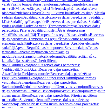
vārsti
Virsmu temperatūras regulēšana
Sistēmu caurule
Ieklāšanas
materiāls
Malas izolācijas joslas
Līmlentes
Izplešanas adatas
Javas
piedevas
Izplešanās šuves
Cauruļu līkumu balsti
Sadales skapji
Metāla
sadales skapji
Sadalītāju klāsts
Rezerves daļas paredzētas: Sadalītāju
klāsts
Sadalītāji grīdas apsildei
Rezerves daļas paredzētas: Sadalītāji
grīdas apsildei
Lodveida ventiļi
Termometrs
Pārejas
Rezerves daļas
paredzētas: Pārejas
Sadalītāju noslēgi
Ātrās atgaisošanas
vārsti
Plūsmas sadalītājs
Temperatūras regulēšanas vienības
Rezerves
daļas paredzētas: Temperatūras regulēšanas vienības
Apsildes
elementu sadalītāji
Rezerves daļas paredzētas: Apsildes elementu
sadalītāji
Apvadi
Regulēšanas komponenti
Servopiedziņas
Telpas
termostati
Galvenie regulatori
Komunikācijas
moduļi
Sensori
Transformatori
Piederumi
Sadalītāju izolācija
Ēku
kanalizācijas sistēmas
Geberit Silent-
db20
Caurules
Veidgabali
Rezerves daļas paredzētas:
Veidgabali
Līkumi
Atzari
Rezerves daļas paredzētas:
Atzari
Pārejas
Piekļuves caurules
Rezerves daļas paredzētas:
Piekļuves caurules
Veidgabali SuperTube
Līkumi
Īpašas formas
veidgabali
Savienojumi
Rezerves daļas paredzētas:
Savienojumi
Metināmie savienojumi
Uzmavu savienojumi
Rezerves
daļas paredzētas: Uzmavu savienojumi
Skavu savienojumi
Pārejas uz
citiem materiāliem
Rezerves daļas paredzētas: Pārejas uz citiem
materiāliem
Savienotājelementi
Rezerves daļas paredzētas:
Savienotājelementi
Pieslēguma līkumi
Rezerves daļas paredzētas: