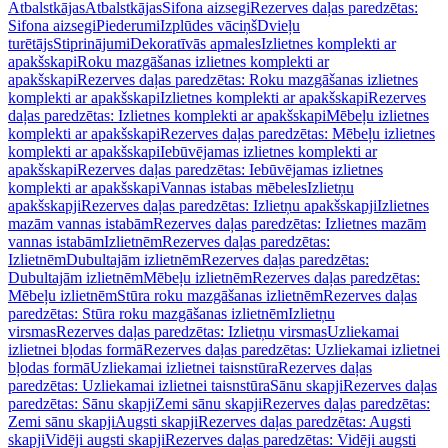
Atbalstkājas
Atbalstkājas
Sifona aizsegi
Rezerves daļas paredzētas:
Sifona aizsegi
Piederumi
Izplūdes vāciņš
Dvieļu
turētājs
Stiprinājumi
Dekoratīvās apmales
Izlietnes komplekti ar
apakšskapi
Roku mazgāšanas izlietnes komplekti ar
apakšskapi
Rezerves daļas paredzētas: Roku mazgāšanas izlietnes
komplekti ar apakšskapi
Izlietnes komplekti ar apakšskapi
Rezerves
daļas paredzētas: Izlietnes komplekti ar apakšskapi
Mēbeļu izlietnes
komplekti ar apakšskapi
Rezerves daļas paredzētas: Mēbeļu izlietnes
komplekti ar apakšskapi
Iebūvējamas izlietnes komplekti ar
apakšskapi
Rezerves daļas paredzētas: Iebūvējamas izlietnes
komplekti ar apakšskapi
Vannas istabas mēbeles
Izlietņu
apakšskapji
Rezerves daļas paredzētas: Izlietņu apakšskapji
Izlietnes
mazām vannas istabām
Rezerves daļas paredzētas: Izlietnes mazām
vannas istabām
Izlietnēm
Rezerves daļas paredzētas:
Izlietnēm
Dubultajām izlietnēm
Rezerves daļas paredzētas:
Dubultajām izlietnēm
Mēbeļu izlietnēm
Rezerves daļas paredzētas:
Mēbeļu izlietnēm
Stūra roku mazgāšanas izlietnēm
Rezerves daļas
paredzētas: Stūra roku mazgāšanas izlietnēm
Izlietņu
virsmas
Rezerves daļas paredzētas: Izlietņu virsmas
Uzliekamai
izlietnei bļodas formā
Rezerves daļas paredzētas: Uzliekamai izlietnei
bļodas formā
Uzliekamai izlietnei taisnstūra
Rezerves daļas
paredzētas: Uzliekamai izlietnei taisnstūra
Sānu skapji
Rezerves daļas
paredzētas: Sānu skapji
Zemi sānu skapji
Rezerves daļas paredzētas:
Zemi sānu skapji
Augsti skapji
Rezerves daļas paredzētas: Augsti
skapji
Vidēji augsti skapji
Rezerves daļas paredzētas: Vidēji augsti