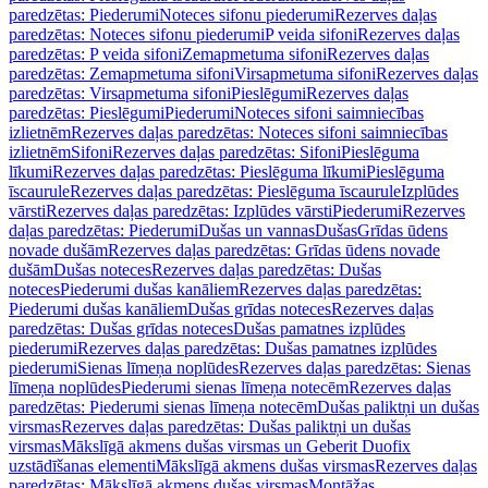
paredzētas: Piederumi
Noteces sifonu piederumi
Rezerves daļas
paredzētas: Noteces sifonu piederumi
P veida sifoni
Rezerves daļas
paredzētas: P veida sifoni
Zemapmetuma sifoni
Rezerves daļas
paredzētas: Zemapmetuma sifoni
Virsapmetuma sifoni
Rezerves daļas
paredzētas: Virsapmetuma sifoni
Pieslēgumi
Rezerves daļas
paredzētas: Pieslēgumi
Piederumi
Noteces sifoni saimniecības
izlietnēm
Rezerves daļas paredzētas: Noteces sifoni saimniecības
izlietnēm
Sifoni
Rezerves daļas paredzētas: Sifoni
Pieslēguma
līkumi
Rezerves daļas paredzētas: Pieslēguma līkumi
Pieslēguma
īscaurule
Rezerves daļas paredzētas: Pieslēguma īscaurule
Izplūdes
vārsti
Rezerves daļas paredzētas: Izplūdes vārsti
Piederumi
Rezerves
daļas paredzētas: Piederumi
Dušas un vannas
Dušas
Grīdas ūdens
novade dušām
Rezerves daļas paredzētas: Grīdas ūdens novade
dušām
Dušas noteces
Rezerves daļas paredzētas: Dušas
noteces
Piederumi dušas kanāliem
Rezerves daļas paredzētas:
Piederumi dušas kanāliem
Dušas grīdas noteces
Rezerves daļas
paredzētas: Dušas grīdas noteces
Dušas pamatnes izplūdes
piederumi
Rezerves daļas paredzētas: Dušas pamatnes izplūdes
piederumi
Sienas līmeņa noplūdes
Rezerves daļas paredzētas: Sienas
līmeņa noplūdes
Piederumi sienas līmeņa notecēm
Rezerves daļas
paredzētas: Piederumi sienas līmeņa notecēm
Dušas paliktņi un dušas
virsmas
Rezerves daļas paredzētas: Dušas paliktņi un dušas
virsmas
Mākslīgā akmens dušas virsmas un Geberit Duofix
uzstādīšanas elementi
Mākslīgā akmens dušas virsmas
Rezerves daļas
paredzētas: Mākslīgā akmens dušas virsmas
Montāžas