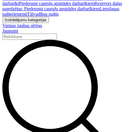
darbarīki
Piederumi cauruļu apstrādes darbarīkiem
Rezerves daļas
paredzētas: Piederumi cauruļu apstrādes darbarīkiem
Lietošanas
palīgelementi
Tālvadības pultis
Izstrādājumu kategorijas
Vannas istabas sērijas
Jaunumi