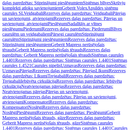
daļas paredzētas: Stiprinājumi pieslēgumiem
Sistēmas blīves
Skrūvju
komplekti atloku savienojumiem
Geberit Volex
Apsildes sistēmu
caurules SL
Veidgabali
Rezerves daļas paredzētas: Veidgabali
Pārejas
un savienojumi, atvienojami
Rezerves daļas paredzētas: Pārejas un
savienojumi, atvienojami
Pieslēgumi
Sadalītājs ar vītnes
pieslēgumu
Piederumi
Rezerves daļas paredzētas: Piederumi
Blīves
caurulēm un veidgabaliem
Pārsegi caurulēm
Stiprinājumi
caurulēm
Stiprinājumi pieslēgumiem
Rezerves daļas paredzētas:
Stiprinājumi pieslēgumiem
Geberit Mapress nerūsējošais
tērauds
Geberit Mapress nerūsējošais tērauds
Rezerves daļas
paredzētas: Geberit Mapress nerūsējošais tērauds
Sistēmas caurules
1.4401
Rezerves daļas paredzētas: Sistēmas caurules 1.4401
Sistēmas
caurules 1.4521
Caurules nipelis
Uzmavas
Rezerves daļas paredzētas:
Uzmavas
Pārejas
Rezerves daļas paredzētas: Pārejas
Līkumi
Rezerves
daļas paredzētas: Līkumi
Trejgabali
Rezerves daļas paredzētas:
Trejgabali
Iebūvēta cirkulācija
Rezerves daļas paredzētas: Iebūvēta
cirkulācija
Neatvienojamas pārejas
Rezerves daļas paredzētas:
Neatvienojamas pārejas
Pārejas un savienojumi,
atvienojami
Rezerves daļas paredzētas: Pārejas un savienojumi,
atvienojami
Kompensatori
Rezerves daļas paredzētas:
Kompensatori
Noslēgi
Rezerves daļas paredzētas:
Noslēgi
Pieslēgumi
Rezerves daļas paredzētas: Pieslēgumi
Geberit
Mapress nerūsējošais tērauds, gāze
Rezerves daļas paredzētas:
Geberit Mapress nerūsējošais tērauds, gāze
Sistēmas caurules
1.4401
Rezerves daļas paredzētas: Sistēmas caurules 1.4401
Caurules