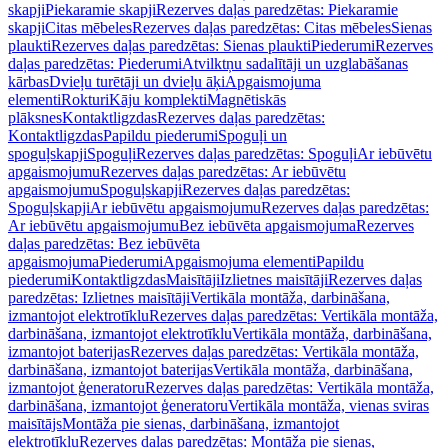
skapji
Piekaramie skapji
Rezerves daļas paredzētas: Piekaramie
skapji
Citas mēbeles
Rezerves daļas paredzētas: Citas mēbeles
Sienas
plaukti
Rezerves daļas paredzētas: Sienas plaukti
Piederumi
Rezerves
daļas paredzētas: Piederumi
Atvilktņu sadalītāji un uzglabāšanas
kārbas
Dvieļu turētāji un dvieļu āķi
Apgaismojuma
elementi
Rokturi
Kāju komplekti
Magnētiskās
plāksnes
Kontaktligzdas
Rezerves daļas paredzētas:
Kontaktligzdas
Papildu piederumi
Spoguļi un
spoguļskapji
Spoguļi
Rezerves daļas paredzētas: Spoguļi
Ar iebūvētu
apgaismojumu
Rezerves daļas paredzētas: Ar iebūvētu
apgaismojumu
Spoguļskapji
Rezerves daļas paredzētas:
Spoguļskapji
Ar iebūvētu apgaismojumu
Rezerves daļas paredzētas:
Ar iebūvētu apgaismojumu
Bez iebūvēta apgaismojuma
Rezerves
daļas paredzētas: Bez iebūvēta
apgaismojuma
Piederumi
Apgaismojuma elementi
Papildu
piederumi
Kontaktligzdas
Maisītāji
Izlietnes maisītāji
Rezerves daļas
paredzētas: Izlietnes maisītāji
Vertikāla montāža, darbināšana,
izmantojot elektrotīklu
Rezerves daļas paredzētas: Vertikāla montāža,
darbināšana, izmantojot elektrotīklu
Vertikāla montāža, darbināšana,
izmantojot baterijas
Rezerves daļas paredzētas: Vertikāla montāža,
darbināšana, izmantojot baterijas
Vertikāla montāža, darbināšana,
izmantojot ģeneratoru
Rezerves daļas paredzētas: Vertikāla montāža,
darbināšana, izmantojot ģeneratoru
Vertikāla montāža, vienas sviras
maisītājs
Montāža pie sienas, darbināšana, izmantojot
elektrotīklu
Rezerves daļas paredzētas: Montāža pie sienas,