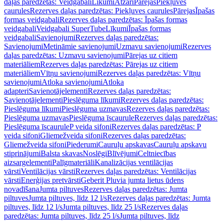
daļas paredzētas: Veidgabali
Līkumi
Atzari
Pārejas
Piekļuves
caurules
Rezerves daļas paredzētas: Piekļuves caurules
Pārejas
Īpašas
formas veidgabali
Rezerves daļas paredzētas: Īpašas formas
veidgabali
Veidgabali SuperTube
Līkumi
Īpašas formas
veidgabali
Savienojumi
Rezerves daļas paredzētas:
Savienojumi
Metināmie savienojumi
Uzmavu savienojumi
Rezerves
daļas paredzētas: Uzmavu savienojumi
Pārejas uz citiem
materiāliem
Rezerves daļas paredzētas: Pārejas uz citiem
materiāliem
Vītņu savienojumi
Rezerves daļas paredzētas: Vītņu
savienojumi
Atloka savienojumi
Atloka
adapteri
Savienotājelementi
Rezerves daļas paredzētas:
Savienotājelementi
Pieslēguma līkumi
Rezerves daļas paredzētas:
Pieslēguma līkumi
Pieslēguma uzmavas
Rezerves daļas paredzētas:
Pieslēguma uzmavas
Pieslēguma īscaurule
Rezerves daļas paredzētas:
Pieslēguma īscaurule
P veida sifoni
Rezerves daļas paredzētas: P
veida sifoni
Gliemežveida sifoni
Rezerves daļas paredzētas:
Gliemežveida sifoni
Piederumi
Cauruļu apskavas
Cauruļu apskavu
stiprinājumi
Balsta skavas
Noslēgi
Blīvējumi
Celtniecības
aizsargelementi
Palīgmateriāli
Kanalizācijas ventilācijas
vārsti
Ventilācijas vārsti
Rezerves daļas paredzētas: Ventilācijas
vārsti
Enerģijas pretvārsti
Geberit Pluvia jumta lietus ūdens
novadīšana
Jumta piltuves
Rezerves daļas paredzētas: Jumta
piltuves
Jumta piltuves, līdz 12 l/s
Rezerves daļas paredzētas: Jumta
piltuves, līdz 12 l/s
Jumta piltuves, līdz 25 l/s
Rezerves daļas
paredzētas: Jumta piltuves, līdz 25 l/s
Jumta piltuves, līdz