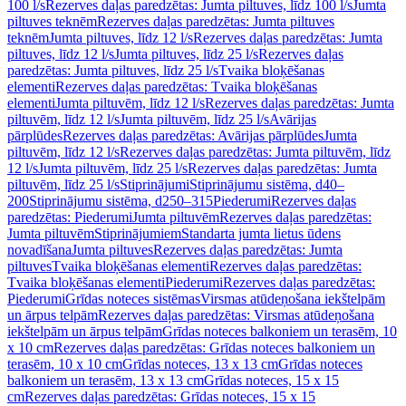
100 l/s
Rezerves daļas paredzētas: Jumta piltuves, līdz 100 l/s
Jumta
piltuves teknēm
Rezerves daļas paredzētas: Jumta piltuves
teknēm
Jumta piltuves, līdz 12 l/s
Rezerves daļas paredzētas: Jumta
piltuves, līdz 12 l/s
Jumta piltuves, līdz 25 l/s
Rezerves daļas
paredzētas: Jumta piltuves, līdz 25 l/s
Tvaika bloķēšanas
elementi
Rezerves daļas paredzētas: Tvaika bloķēšanas
elementi
Jumta piltuvēm, līdz 12 l/s
Rezerves daļas paredzētas: Jumta
piltuvēm, līdz 12 l/s
Jumta piltuvēm, līdz 25 l/s
Avārijas
pārplūdes
Rezerves daļas paredzētas: Avārijas pārplūdes
Jumta
piltuvēm, līdz 12 l/s
Rezerves daļas paredzētas: Jumta piltuvēm, līdz
12 l/s
Jumta piltuvēm, līdz 25 l/s
Rezerves daļas paredzētas: Jumta
piltuvēm, līdz 25 l/s
Stiprinājumi
Stiprinājumu sistēma, d40–
200
Stiprinājumu sistēma, d250–315
Piederumi
Rezerves daļas
paredzētas: Piederumi
Jumta piltuvēm
Rezerves daļas paredzētas:
Jumta piltuvēm
Stiprinājumiem
Standarta jumta lietus ūdens
novadīšana
Jumta piltuves
Rezerves daļas paredzētas: Jumta
piltuves
Tvaika bloķēšanas elementi
Rezerves daļas paredzētas:
Tvaika bloķēšanas elementi
Piederumi
Rezerves daļas paredzētas:
Piederumi
Grīdas noteces sistēmas
Virsmas atūdeņošana iekštelpām
un ārpus telpām
Rezerves daļas paredzētas: Virsmas atūdeņošana
iekštelpām un ārpus telpām
Grīdas noteces balkoniem un terasēm, 10
x 10 cm
Rezerves daļas paredzētas: Grīdas noteces balkoniem un
terasēm, 10 x 10 cm
Grīdas noteces, 13 x 13 cm
Grīdas noteces
balkoniem un terasēm, 13 x 13 cm
Grīdas noteces, 15 x 15
cm
Rezerves daļas paredzētas: Grīdas noteces, 15 x 15