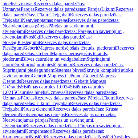
nipelis
Uzmavas
Rezerves daļas paredzētas:
Uzmavas
Pārejas
Rezerves daļas paredzētas: Pārejas
Līkumi
Rezerves
daļas paredzētas: Līkumi
Trejgabali
Rezerves daļas paredzētas:
Trejgabali
Neatvienojamas pārejas
Rezerves daļas paredzētas:
Neatvienojamas pārejas
Pārejas un savienojumi,
atvienojami
Rezerves daļas paredzētas: Pārejas un savienojumi,
atvienojami
Noslēgi
Rezerves daļas paredzētas:
Noslēgi
Pieslēgumi
Rezerves daļas paredzētas:
Pieslēgumi
GeberitMapress nerūsējošais tērauds, piederumi
Rezerves
daļas paredzētas: GeberitMapress nerūsējošais tērauds,
piederumi
Blīves caurulēm un veidgabaliem
Stiprinājumi
caurulēm
Stiprinājumi pieslēgumiem
Rezerves daļas paredzētas:
Stiprinājumi pieslēgumiem
Sistēmas blīves
Skrūvju komplekti atloku
savienojumiem
Geberit Mapress C tērauds
Geberit Mapress
C tērauds
Rezerves daļas paredzētas: Geberit Mapress
C tērauds
Sistēmas caurules 1.0034
Sistēmas caurules
1.0215
Caurules nipelis
Uzmavas
Rezerves daļas paredzētas:
Uzmavas
Pārejas
Rezerves daļas paredzētas: Pārejas
Līkumi
Rezerves
daļas paredzētas: Līkumi
Trejgabali
Rezerves daļas paredzētas:
Trejgabali
Krusta elementi
Rezerves daļas paredzētas: Krusta
elementi
Neatvienojamas pārejas
Rezerves daļas paredzētas:
Neatvienojamas pārejas
Pārejas un savienojumi,
atvienojami
Rezerves daļas paredzētas: Pārejas un savienojumi,
atvienojami
Kompensatori
Rezerves daļas paredzētas:
Kompensatori
Noslēgi
Rezerves daļas paredzētas: Noslēgi
Apsildes