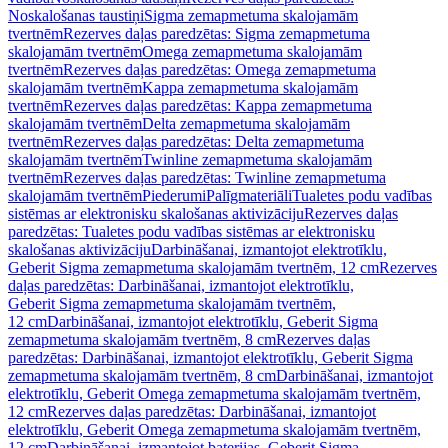
Noskalošanas taustiņi
Sigma zemapmetuma skalojamām
tvertnēm
Rezerves daļas paredzētas: Sigma zemapmetuma
skalojamām tvertnēm
Omega zemapmetuma skalojamām
tvertnēm
Rezerves daļas paredzētas: Omega zemapmetuma
skalojamām tvertnēm
Kappa zemapmetuma skalojamām
tvertnēm
Rezerves daļas paredzētas: Kappa zemapmetuma
skalojamām tvertnēm
Delta zemapmetuma skalojamām
tvertnēm
Rezerves daļas paredzētas: Delta zemapmetuma
skalojamām tvertnēm
Twinline zemapmetuma skalojamām
tvertnēm
Rezerves daļas paredzētas: Twinline zemapmetuma
skalojamām tvertnēm
Piederumi
Palīgmateriāli
Tualetes podu vadības
sistēmas ar elektronisku skalošanas aktivizāciju
Rezerves daļas
paredzētas: Tualetes podu vadības sistēmas ar elektronisku
skalošanas aktivizāciju
Darbināšanai, izmantojot elektrotīklu,
Geberit Sigma zemapmetuma skalojamām tvertnēm, 12 cm
Rezerves
daļas paredzētas: Darbināšanai, izmantojot elektrotīklu,
Geberit Sigma zemapmetuma skalojamām tvertnēm,
12 cm
Darbināšanai, izmantojot elektrotīklu, Geberit Sigma
zemapmetuma skalojamām tvertnēm, 8 cm
Rezerves daļas
paredzētas: Darbināšanai, izmantojot elektrotīklu, Geberit Sigma
zemapmetuma skalojamām tvertnēm, 8 cm
Darbināšanai, izmantojot
elektrotīklu, Geberit Omega zemapmetuma skalojamām tvertnēm,
12 cm
Rezerves daļas paredzētas: Darbināšanai, izmantojot
elektrotīklu, Geberit Omega zemapmetuma skalojamām tvertnēm,
12 cm
Darbināšanai, izmantojot baterijas, Geberit Sigma