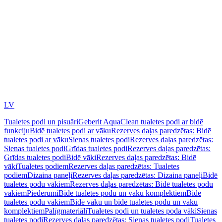
LV
Tualetes podi un pisuāri
Geberit AquaClean tualetes podi ar bidē
funkciju
Bidē tualetes podi ar vāku
Rezerves daļas paredzētas: Bidē
tualetes podi ar vāku
Sienas tualetes podi
Rezerves daļas paredzētas:
Sienas tualetes podi
Grīdas tualetes podi
Rezerves daļas paredzētas:
Grīdas tualetes podi
Bidē vāki
Rezerves daļas paredzētas: Bidē
vāki
Tualetes podiem
Rezerves daļas paredzētas: Tualetes
podiem
Dizaina paneļi
Rezerves daļas paredzētas: Dizaina paneļi
Bidē
tualetes podu vākiem
Rezerves daļas paredzētas: Bidē tualetes podu
vākiem
Piederumi
Bidē tualetes podu un vāku komplektiem
Bidē
tualetes podu vākiem
Bidē vāku un bidē tualetes podu un vāku
komplektiem
Palīgmateriāli
Tualetes podi un tualetes poda vāki
Sienas
tualetes podi
Rezerves daļas paredzētas: Sienas tualetes podi
Tualetes