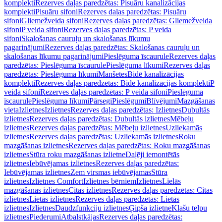
komplekti
Rezerves daļas paredzētas: Pisuāru kanalizācijas
komplekti
Pisuāru sifoni
Rezerves daļas paredzētas: Pisuāru
sifoni
Gliemežveida sifoni
Rezerves daļas paredzētas: Gliemežveida
sifoni
P veida sifoni
Rezerves daļas paredzētas: P veida
sifoni
Skalošanas cauruļu un skalošanas līkumu
pagarinājumi
Rezerves daļas paredzētas: Skalošanas cauruļu un
skalošanas līkumu pagarinājumi
Pieslēguma īscaurule
Rezerves daļas
paredzētas: Pieslēguma īscaurule
Pieslēguma līkumi
Rezerves daļas
paredzētas: Pieslēguma līkumi
Manšetes
Bidē kanalizācijas
komplekti
Rezerves daļas paredzētas: Bidē kanalizācijas komplekti
P
veida sifoni
Rezerves daļas paredzētas: P veida sifoni
Pieslēguma
īscaurule
Pieslēguma līkumi
Pārsegi
Pieslēgumi
Blīvējumi
Mazgāšanas
vieta
Izlietnes
Izlietnes
Rezerves daļas paredzētas: Izlietnes
Dubultās
izlietnes
Rezerves daļas paredzētas: Dubultās izlietnes
Mēbeļu
izlietnes
Rezerves daļas paredzētas: Mēbeļu izlietnes
Uzliekamās
izlietnes
Rezerves daļas paredzētas: Uzliekamās izlietnes
Roku
mazgāšanas izlietnes
Rezerves daļas paredzētas: Roku mazgāšanas
izlietnes
Stūra roku mazgāšanas izlietne
Daļēji iemontētās
izlietnes
Iebūvējamas izlietnes
Rezerves daļas paredzētas:
Iebūvējamas izlietnes
Zem virsmas iebūvējamas
Stūra
izlietnes
Izlietnes Comfort
Izlietnes bērniem
Izlietnes
Lielās
mazgāšanas izlietnes
Citas izlietnes
Rezerves daļas paredzētas: Citas
izlietnes
Lietās izlietnes
Rezerves daļas paredzētas: Lietās
izlietnes
Izlietnes
Daudzfunkciju izlietnes
Ģipša izlietne
Klašu telpu
izlietnes
Piederumi
Atbalstkājas
Rezerves daļas paredzētas: