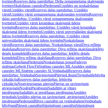
tvertnes
Rezerves daļas paredzētas: Delta zemapmetuma skalojamās
tvertnes
Skalošanas caurules
Piederumi
Uzpildes un noskalošanas
vārsti
Uzpildes vārsti
Rezerves daļas paredzētas: Uzpildes
vārsti
Uzpildes vārsti zemapmetuma skalojamām tvertnēm
Rezerves
daļas paredzētas: Uzpildes vārsti zemapmetuma skalojamām
tvertnēm
Uzpildes vārsti keramikas skalojamā ūdens
tvertnēm
Rezerves daļas paredzētas: Uzpildes vārsti keramikas
skalojamā ūdens tvertnēm
Uzpildes vārsti universālajām skalojamā
ūdens tvertnēm
Rezerves daļas paredzētas: Uzpildes vārsti
universālajām skalojamā ūdens tvertnēm
Noskalošanas
vārsti
Rezerves daļas paredzētas: Noskalošanas vārsti
Divu režīmu
skalošana
Rezerves daļas paredzētas: Divu režīmu skalošana
Iekšējo
detaļu komplekti
Rezerves daļas paredzētas: Iekšējo detaļu
komplekti
Divu režīmu skalošana
Rezerves daļas paredzētas: Divu
režīmu skalošana
Piederumi
Noskalošanas pogas
Padeves
sistēmas
Geberit FlowFit
Sistēmu caurules ML
Apsildes sistēmu
caurules ML
Sistēmu caurules SL
Veidgabali
Rezerves daļas
paredzētas: Veidgabali
Savienojumi
Pārejas
Līkumi
Trejgabali
Iebūvēta
cirkulācija
Rezerves daļas paredzētas: Iebūvēta
cirkulācija
Neatvienojamas pārejas
Pārejas un savienojumi,
atvienojami
Noslēgi
Pieslēgumi
Sadalītājs ar vītnes
pieslēgumu
Sadalītājs ar presēšanas pieslēgumu
Apsildes
trejgabals
Apsildes pārejas un savienojumi, atvienojami
Apsildes
pieslēgumi
Piederumi
Blīves caurulēm un veidgabaliem
Veidgabalu
blīvējumi
Pārsegi caurulēm
Stiprinājumi caurulēm
Stiprinājumi