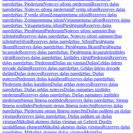
paredzētas: Piederumi
Noteces sifonu piederumi
Rezerves daļas
paredzētas: Noteces sifonu piederumi
P veida sifoni
Rezerves daļas
paredzētas: P veida sifoni
Zemapmetuma sifoni
Rezerves daļas
paredzētas: Zemapmetuma sifoni
Virsapmetuma sifoni
Rezerves daļas
paredzētas: Virsapmetuma sifoni
Pieslēgumi
Rezerves daļas
paredzētas: Pieslēgumi
Piederumi
Noteces sifoni saimniecības
izlietnēm
Rezerves daļas paredzētas: Noteces sifoni saimniecības
izlietnēm
Sifoni
Rezerves daļas paredzētas: Sifoni
Pieslēguma
līkumi
Rezerves daļas paredzētas: Pieslēguma līkumi
Pieslēguma
īscaurule
Rezerves daļas paredzētas: Pieslēguma īscaurule
Izplūdes
vārsti
Rezerves daļas paredzētas: Izplūdes vārsti
Piederumi
Rezerves
daļas paredzētas: Piederumi
Dušas un vannas
Dušas
Grīdas ūdens
novade dušām
Rezerves daļas paredzētas: Grīdas ūdens novade
dušām
Dušas noteces
Rezerves daļas paredzētas: Dušas
noteces
Piederumi dušas kanāliem
Rezerves daļas paredzētas:
Piederumi dušas kanāliem
Dušas grīdas noteces
Rezerves daļas
paredzētas: Dušas grīdas noteces
Dušas pamatnes izplūdes
piederumi
Rezerves daļas paredzētas: Dušas pamatnes izplūdes
piederumi
Sienas līmeņa noplūdes
Rezerves daļas paredzētas: Sienas
līmeņa noplūdes
Piederumi sienas līmeņa notecēm
Rezerves daļas
paredzētas: Piederumi sienas līmeņa notecēm
Dušas paliktņi un dušas
virsmas
Rezerves daļas paredzētas: Dušas paliktņi un dušas
virsmas
Mākslīgā akmens dušas virsmas un Geberit Duofix
uzstādīšanas elementi
Mākslīgā akmens dušas virsmas
Rezerves daļas
paredzētas: Mākslīgā akmens dušas virsmas
Montāžas