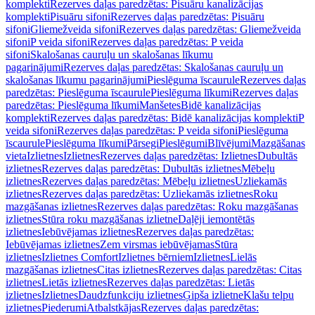
komplekti
Rezerves daļas paredzētas: Pisuāru kanalizācijas
komplekti
Pisuāru sifoni
Rezerves daļas paredzētas: Pisuāru
sifoni
Gliemežveida sifoni
Rezerves daļas paredzētas: Gliemežveida
sifoni
P veida sifoni
Rezerves daļas paredzētas: P veida
sifoni
Skalošanas cauruļu un skalošanas līkumu
pagarinājumi
Rezerves daļas paredzētas: Skalošanas cauruļu un
skalošanas līkumu pagarinājumi
Pieslēguma īscaurule
Rezerves daļas
paredzētas: Pieslēguma īscaurule
Pieslēguma līkumi
Rezerves daļas
paredzētas: Pieslēguma līkumi
Manšetes
Bidē kanalizācijas
komplekti
Rezerves daļas paredzētas: Bidē kanalizācijas komplekti
P
veida sifoni
Rezerves daļas paredzētas: P veida sifoni
Pieslēguma
īscaurule
Pieslēguma līkumi
Pārsegi
Pieslēgumi
Blīvējumi
Mazgāšanas
vieta
Izlietnes
Izlietnes
Rezerves daļas paredzētas: Izlietnes
Dubultās
izlietnes
Rezerves daļas paredzētas: Dubultās izlietnes
Mēbeļu
izlietnes
Rezerves daļas paredzētas: Mēbeļu izlietnes
Uzliekamās
izlietnes
Rezerves daļas paredzētas: Uzliekamās izlietnes
Roku
mazgāšanas izlietnes
Rezerves daļas paredzētas: Roku mazgāšanas
izlietnes
Stūra roku mazgāšanas izlietne
Daļēji iemontētās
izlietnes
Iebūvējamas izlietnes
Rezerves daļas paredzētas:
Iebūvējamas izlietnes
Zem virsmas iebūvējamas
Stūra
izlietnes
Izlietnes Comfort
Izlietnes bērniem
Izlietnes
Lielās
mazgāšanas izlietnes
Citas izlietnes
Rezerves daļas paredzētas: Citas
izlietnes
Lietās izlietnes
Rezerves daļas paredzētas: Lietās
izlietnes
Izlietnes
Daudzfunkciju izlietnes
Ģipša izlietne
Klašu telpu
izlietnes
Piederumi
Atbalstkājas
Rezerves daļas paredzētas: