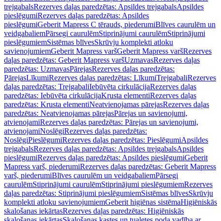
trejgabals
Rezerves daļas paredzētas: Apsildes trejgabals
Apsildes
pieslēgumi
Rezerves daļas paredzētas: Apsildes
pieslēgumi
Geberit Mapress C tērauds, piederumi
Blīves caurulēm un
veidgabaliem
Pārsegi caurulēm
Stiprinājumi caurulēm
Stiprinājumi
pieslēgumiem
Sistēmas blīves
Skrūvju komplekti atloku
savienojumiem
Geberit Mapress varš
Geberit Mapress varš
Rezerves
daļas paredzētas: Geberit Mapress varš
Uzmavas
Rezerves daļas
paredzētas: Uzmavas
Pārejas
Rezerves daļas paredzētas:
Pārejas
Līkumi
Rezerves daļas paredzētas: Līkumi
Trejgabali
Rezerves
daļas paredzētas: Trejgabali
Iebūvēta cirkulācija
Rezerves daļas
paredzētas: Iebūvēta cirkulācija
Krusta elementi
Rezerves daļas
paredzētas: Krusta elementi
Neatvienojamas pārejas
Rezerves daļas
paredzētas: Neatvienojamas pārejas
Pārejas un savienojumi,
atvienojami
Rezerves daļas paredzētas: Pārejas un savienojumi,
atvienojami
Noslēgi
Rezerves daļas paredzētas:
Noslēgi
Pieslēgumi
Rezerves daļas paredzētas: Pieslēgumi
Apsildes
trejgabals
Rezerves daļas paredzētas: Apsildes trejgabals
Apsildes
pieslēgumi
Rezerves daļas paredzētas: Apsildes pieslēgumi
Geberit
Mapress varš, piederumi
Rezerves daļas paredzētas: Geberit Mapress
varš, piederumi
Blīves caurulēm un veidgabaliem
Pārsegi
caurulēm
Stiprinājumi caurulēm
Stiprinājumi pieslēgumiem
Rezerves
daļas paredzētas: Stiprinājumi pieslēgumiem
Sistēmas blīves
Skrūvju
komplekti atloku savienojumiem
Geberit higiēnas sistēma
Higiēniskās
skalošanas iekārtas
Rezerves daļas paredzētas: Higiēniskās
skalošanas iekārtas
Skalošanas kastes un tualetes poda vadība ar