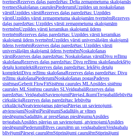
tvertnes
Rezerves daļas paredzētas: Delta zemapmetuma skalojamās
tvertnes
Skalošanas caurules
Piederumi
Uzpildes un noskalošanas
vārsti
Uzpildes vārsti
Rezerves daļas paredzētas: Uzpildes
vārsti
Uzpildes vārsti zemapmetuma skalojamām tvertnēm
Rezerves
daļas paredzētas: Uzpildes vārsti zemapmetuma skalojamām
tvertnēm
Uzpildes vārsti keramikas skalojamā ūdens
tvertnēm
Rezerves daļas paredzētas: Uzpildes vārsti keramikas
skalojamā ūdens tvertnēm
Uzpildes vārsti universālajām skalojamā
ūdens tvertnēm
Rezerves daļas paredzētas: Uzpildes vārsti
universālajām skalojamā ūdens tvertnēm
Noskalošanas
vārsti
Rezerves daļas paredzētas: Noskalošanas vārsti
Divu režīmu
skalošana
Rezerves daļas paredzētas: Divu režīmu skalošana
Iekšējo
detaļu komplekti
Rezerves daļas paredzētas: Iekšējo detaļu
komplekti
Divu režīmu skalošana
Rezerves daļas paredzētas: Divu
režīmu skalošana
Piederumi
Noskalošanas pogas
Padeves
sistēmas
Geberit FlowFit
Sistēmu caurules ML
Apsildes sistēmu
caurules ML
Sistēmu caurules SL
Veidgabali
Rezerves daļas
paredzētas: Veidgabali
Savienojumi
Pārejas
Līkumi
Trejgabali
Iebūvēta
cirkulācija
Rezerves daļas paredzētas: Iebūvēta
cirkulācija
Neatvienojamas pārejas
Pārejas un savienojumi,
atvienojami
Noslēgi
Pieslēgumi
Sadalītājs ar vītnes
pieslēgumu
Sadalītājs ar presēšanas pieslēgumu
Apsildes
trejgabals
Apsildes pārejas un savienojumi, atvienojami
Apsildes
pieslēgumi
Piederumi
Blīves caurulēm un veidgabaliem
Veidgabalu
blīvējumi
Pārsegi caurulēm
Stiprinājumi caurulēm
Stiprinājumi