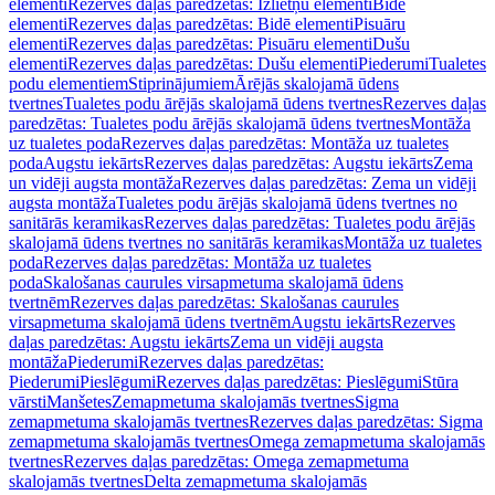
elementi
Rezerves daļas paredzētas: Izlietņu elementi
Bidē
elementi
Rezerves daļas paredzētas: Bidē elementi
Pisuāru
elementi
Rezerves daļas paredzētas: Pisuāru elementi
Dušu
elementi
Rezerves daļas paredzētas: Dušu elementi
Piederumi
Tualetes
podu elementiem
Stiprinājumiem
Ārējās skalojamā ūdens
tvertnes
Tualetes podu ārējās skalojamā ūdens tvertnes
Rezerves daļas
paredzētas: Tualetes podu ārējās skalojamā ūdens tvertnes
Montāža
uz tualetes poda
Rezerves daļas paredzētas: Montāža uz tualetes
poda
Augstu iekārts
Rezerves daļas paredzētas: Augstu iekārts
Zema
un vidēji augsta montāža
Rezerves daļas paredzētas: Zema un vidēji
augsta montāža
Tualetes podu ārējās skalojamā ūdens tvertnes no
sanitārās keramikas
Rezerves daļas paredzētas: Tualetes podu ārējās
skalojamā ūdens tvertnes no sanitārās keramikas
Montāža uz tualetes
poda
Rezerves daļas paredzētas: Montāža uz tualetes
poda
Skalošanas caurules virsapmetuma skalojamā ūdens
tvertnēm
Rezerves daļas paredzētas: Skalošanas caurules
virsapmetuma skalojamā ūdens tvertnēm
Augstu iekārts
Rezerves
daļas paredzētas: Augstu iekārts
Zema un vidēji augsta
montāža
Piederumi
Rezerves daļas paredzētas:
Piederumi
Pieslēgumi
Rezerves daļas paredzētas: Pieslēgumi
Stūra
vārsti
Manšetes
Zemapmetuma skalojamās tvertnes
Sigma
zemapmetuma skalojamās tvertnes
Rezerves daļas paredzētas: Sigma
zemapmetuma skalojamās tvertnes
Omega zemapmetuma skalojamās
tvertnes
Rezerves daļas paredzētas: Omega zemapmetuma
skalojamās tvertnes
Delta zemapmetuma skalojamās