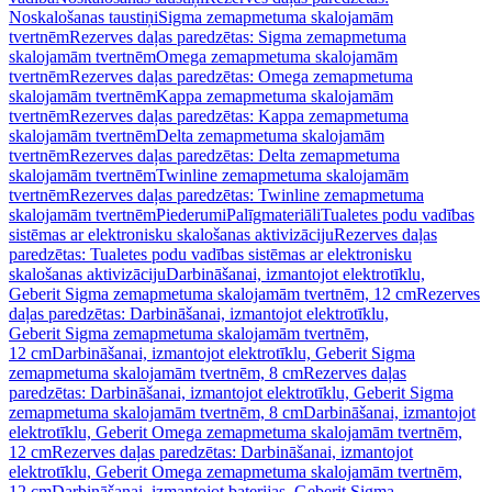
Noskalošanas taustiņi
Sigma zemapmetuma skalojamām
tvertnēm
Rezerves daļas paredzētas: Sigma zemapmetuma
skalojamām tvertnēm
Omega zemapmetuma skalojamām
tvertnēm
Rezerves daļas paredzētas: Omega zemapmetuma
skalojamām tvertnēm
Kappa zemapmetuma skalojamām
tvertnēm
Rezerves daļas paredzētas: Kappa zemapmetuma
skalojamām tvertnēm
Delta zemapmetuma skalojamām
tvertnēm
Rezerves daļas paredzētas: Delta zemapmetuma
skalojamām tvertnēm
Twinline zemapmetuma skalojamām
tvertnēm
Rezerves daļas paredzētas: Twinline zemapmetuma
skalojamām tvertnēm
Piederumi
Palīgmateriāli
Tualetes podu vadības
sistēmas ar elektronisku skalošanas aktivizāciju
Rezerves daļas
paredzētas: Tualetes podu vadības sistēmas ar elektronisku
skalošanas aktivizāciju
Darbināšanai, izmantojot elektrotīklu,
Geberit Sigma zemapmetuma skalojamām tvertnēm, 12 cm
Rezerves
daļas paredzētas: Darbināšanai, izmantojot elektrotīklu,
Geberit Sigma zemapmetuma skalojamām tvertnēm,
12 cm
Darbināšanai, izmantojot elektrotīklu, Geberit Sigma
zemapmetuma skalojamām tvertnēm, 8 cm
Rezerves daļas
paredzētas: Darbināšanai, izmantojot elektrotīklu, Geberit Sigma
zemapmetuma skalojamām tvertnēm, 8 cm
Darbināšanai, izmantojot
elektrotīklu, Geberit Omega zemapmetuma skalojamām tvertnēm,
12 cm
Rezerves daļas paredzētas: Darbināšanai, izmantojot
elektrotīklu, Geberit Omega zemapmetuma skalojamām tvertnēm,
12 cm
Darbināšanai, izmantojot baterijas, Geberit Sigma