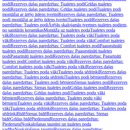
podi
Rezerves daļas paredzētas: Tualetes podi
Grīdas tualetes
podi
Rezerves daļas paredzētas: Grīdas tualetes podi
Tualetes podi
montāžai ar ārējo ūdens tvertni
Rezerves daļas paredzētas: Tualetes
podi montāžai ar ārējo ūdens tvertni
Tualetes podi
Rezerves daļas
paredzētas: Tualetes podi
Ārējās skalojamās tvertnes tualetes podiem,
no sanitārās keramikas
Montāža uz tualetes poda
Tualetes poda
vāki
Rezerves daļas paredzētas: Tualetes poda vāki
Tualetes poda
vāki
Rezerves daļas paredzētas: Tualetes poda vāki
Comfort tualetes
podi
Rezerves daļas paredzētas: Comfort tualetes podi
Paaugstināti
tualetes podi
Rezerves daļas paredzētas: Paaugstināti tualetes
podi
Pagarināti tualetes podi
Rezerves daļas paredzētas: Pagarināti
tualetes podi
Comfort tualetes poda vāki
Rezerves daļas paredzētas:
Comfort tualetes poda vāki
Tualetes poda vāki
Rezerves daļas
paredzētas: Tualetes poda vāki
Tualetes poda sēdriņķi
Rezerves daļas
paredzētas: Tualetes poda sēdriņķi
Tualetes podi bērniem
Rezerves
daļas paredzētas: Tualetes podi bērniem
Sienas tualetes podi
Rezerves
daļas paredzētas: Sienas tualetes podi
Grīdas tualetes podi
Rezerves
daļas paredzētas: Grīdas tualetes podi
Tualetes podu vāki
bērniem
Rezerves daļas paredzētas: Tualetes podu vāki
bērniem
Tualetes poda vāki
Rezerves daļas paredzētas: Tualetes poda
vāki
Tualetes poda sēdriņķi
Rezerves daļas paredzētas: Tualetes poda
sēdriņķi
Bidē
Sienas bidē
Rezerves daļas paredzētas: Sienas
bidē
Grīdas bidē
Piederumi
Rezerves daļas paredzētas:
Piederumi
Noskalošanas taustiņi un tualetes poda
vadība
Noskalošanas taustiņi
Rezerves daļas paredzētas: