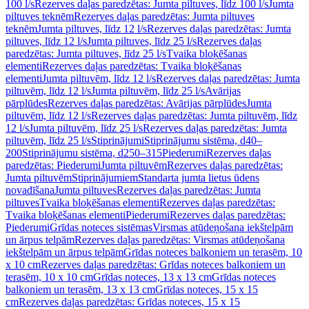
100 l/s
Rezerves daļas paredzētas: Jumta piltuves, līdz 100 l/s
Jumta
piltuves teknēm
Rezerves daļas paredzētas: Jumta piltuves
teknēm
Jumta piltuves, līdz 12 l/s
Rezerves daļas paredzētas: Jumta
piltuves, līdz 12 l/s
Jumta piltuves, līdz 25 l/s
Rezerves daļas
paredzētas: Jumta piltuves, līdz 25 l/s
Tvaika bloķēšanas
elementi
Rezerves daļas paredzētas: Tvaika bloķēšanas
elementi
Jumta piltuvēm, līdz 12 l/s
Rezerves daļas paredzētas: Jumta
piltuvēm, līdz 12 l/s
Jumta piltuvēm, līdz 25 l/s
Avārijas
pārplūdes
Rezerves daļas paredzētas: Avārijas pārplūdes
Jumta
piltuvēm, līdz 12 l/s
Rezerves daļas paredzētas: Jumta piltuvēm, līdz
12 l/s
Jumta piltuvēm, līdz 25 l/s
Rezerves daļas paredzētas: Jumta
piltuvēm, līdz 25 l/s
Stiprinājumi
Stiprinājumu sistēma, d40–
200
Stiprinājumu sistēma, d250–315
Piederumi
Rezerves daļas
paredzētas: Piederumi
Jumta piltuvēm
Rezerves daļas paredzētas:
Jumta piltuvēm
Stiprinājumiem
Standarta jumta lietus ūdens
novadīšana
Jumta piltuves
Rezerves daļas paredzētas: Jumta
piltuves
Tvaika bloķēšanas elementi
Rezerves daļas paredzētas:
Tvaika bloķēšanas elementi
Piederumi
Rezerves daļas paredzētas:
Piederumi
Grīdas noteces sistēmas
Virsmas atūdeņošana iekštelpām
un ārpus telpām
Rezerves daļas paredzētas: Virsmas atūdeņošana
iekštelpām un ārpus telpām
Grīdas noteces balkoniem un terasēm, 10
x 10 cm
Rezerves daļas paredzētas: Grīdas noteces balkoniem un
terasēm, 10 x 10 cm
Grīdas noteces, 13 x 13 cm
Grīdas noteces
balkoniem un terasēm, 13 x 13 cm
Grīdas noteces, 15 x 15
cm
Rezerves daļas paredzētas: Grīdas noteces, 15 x 15