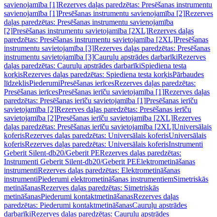
savienojamība [1]
Rezerves daļas paredzētas: Presēšanas instrumentu
savienojamība [1]
Presēšanas instrumentu savienojamība [2]
Rezerves
daļas paredzētas: Presēšanas instrumentu savienojamība
[2]
Presēšanas instrumentu savietojamība [2XL]
Rezerves daļas
paredzētas: Presēšanas instrumentu savietojamība [2XL]
Presēšanas
instrumentu savietojamība [3]
Rezerves daļas paredzētas: Presēšanas
instrumentu savietojamība [3]
Cauruļu apstrādes darbarīki
Rezerves
daļas paredzētas: Cauruļu apstrādes darbarīki
Spiediena testa
korķis
Rezerves daļas paredzētas: Spiediena testa korķis
Pārbaudes
līdzeklis
Piederumi
Presēšanas ierīces
Rezerves daļas paredzētas:
Presēšanas ierīces
Presēšanas ierīču savietojamība [1]
Rezerves daļas
paredzētas: Presēšanas ierīču savietojamība [1]
Presēšanas ierīču
savietojamība [2]
Rezerves daļas paredzētas: Presēšanas ierīču
savietojamība [2]
Presēšanas ierīču savietojamība [2XL]
Rezerves
daļas paredzētas: Presēšanas ierīču savietojamība [2XL]
Universālais
koferis
Rezerves daļas paredzētas: Universālais koferis
Universālais
koferis
Rezerves daļas paredzētas: Universālais koferis
Instrumenti
Geberit Silent-db20/Geberit PE
Rezerves daļas paredzētas:
Instrumenti Geberit Silent-db20/Geberit PE
Elektrometināšanas
instrumenti
Rezerves daļas paredzētas: Elektrometināšanas
instrumenti
Piederumi elektrometināšanas instrumentiem
Simetriskās
metināšanas
Rezerves daļas paredzētas: Simetriskās
metināšanas
Piederumi kontaktmetināšanas
Rezerves daļas
paredzētas: Piederumi kontaktmetināšanas
Cauruļu apstrādes
darbarīki
Rezerves daļas paredzētas: Cauruļu apstrādes