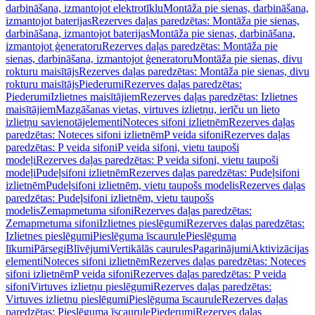
darbināšana, izmantojot elektrotīklu
Montāža pie sienas, darbināšana,
izmantojot baterijas
Rezerves daļas paredzētas: Montāža pie sienas,
darbināšana, izmantojot baterijas
Montāža pie sienas, darbināšana,
izmantojot ģeneratoru
Rezerves daļas paredzētas: Montāža pie
sienas, darbināšana, izmantojot ģeneratoru
Montāža pie sienas, divu
rokturu maisītājs
Rezerves daļas paredzētas: Montāža pie sienas, divu
rokturu maisītājs
Piederumi
Rezerves daļas paredzētas:
Piederumi
Izlietnes maisītājiem
Rezerves daļas paredzētas: Izlietnes
maisītājiem
Mazgāšanas vietas, virtuves izlietņu, ierīču un lieto
izlietņu savienotājelementi
Noteces sifoni izlietnēm
Rezerves daļas
paredzētas: Noteces sifoni izlietnēm
P veida sifoni
Rezerves daļas
paredzētas: P veida sifoni
P veida sifoni, vietu taupoši
modeļi
Rezerves daļas paredzētas: P veida sifoni, vietu taupoši
modeļi
Pudeļsifoni izlietnēm
Rezerves daļas paredzētas: Pudeļsifoni
izlietnēm
Pudeļsifoni izlietnēm, vietu taupošs modelis
Rezerves daļas
paredzētas: Pudeļsifoni izlietnēm, vietu taupošs
modelis
Zemapmetuma sifoni
Rezerves daļas paredzētas:
Zemapmetuma sifoni
Izlietnes pieslēgumi
Rezerves daļas paredzētas:
Izlietnes pieslēgumi
Pieslēguma īscaurule
Pieslēguma
līkumi
Pārsegi
Blīvējumi
Vertikālās caurules
Pagarinājumi
Aktivizācijas
elementi
Noteces sifoni izlietnēm
Rezerves daļas paredzētas: Noteces
sifoni izlietnēm
P veida sifoni
Rezerves daļas paredzētas: P veida
sifoni
Virtuves izlietņu pieslēgumi
Rezerves daļas paredzētas:
Virtuves izlietņu pieslēgumi
Pieslēguma īscaurule
Rezerves daļas
paredzētas: Pieslēguma īscaurule
Piederumi
Rezerves daļas