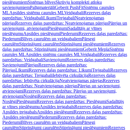
pieslēgumiem
Sistēmas blīves
Skrūvju komplekti atloku
savienojumiem
Palīgmateriāli
Geberit PushFit
Sistēmu caurules
ML
Apsildes sistēmu caurules ML
Veidgabali
Rezerves daļas
paredzētas: Veidgabali
Līkumi
Trejgabali
Neatvienojamas
pārejas
Rezerves daļas paredzētas: Neatvienojamas pārejas
Pārejas un
savienojumi, atvienojami
Pieslēgumi
Sadalītājs ar vītnes
pieslēgumu
Apsildes pieslēgumi
Piederumi
Rezerves daļas paredzētas:
Piederumi
Blīves caurulēm un veidgabaliem
Pārsegi
caurulēm
Stiprinājumi caurulēm
Stiprinājumi pieslēgumiem
Rezerves
daļas paredzētas: Stiprinājumi pieslēgumiem
Geberit Mepla
Sistēmu
caurules ML
Apsildes sistēmu caurules ML
Veidgabali
Rezerves daļas
paredzētas: Veidgabali
Savienojumi
Rezerves daļas paredzētas:
Savienojumi
Pārejas
Rezerves daļas paredzētas:
Pārejas
Līkumi
Rezerves daļas paredzētas: Līkumi
Trejgabali
Rezerves
daļas paredzētas: Trejgabali
Iebūvēta cirkulācija
Rezerves daļas
paredzētas: Iebūvēta cirkulācija
Neatvienojamas pārejas
Rezerves
daļas paredzētas: Neatvienojamas pārejas
Pārejas un savienojumi,
atvienojami
Rezerves daļas paredzētas: Pārejas un savienojumi,
atvienojami
Noslēgi
Rezerves daļas paredzētas:
Noslēgi
Pieslēgumi
Rezerves daļas paredzētas: Pieslēgumi
Sadalītājs
ar vītnes pieslēgumu
Apsildes trejgabals
Rezerves daļas paredzētas:
Apsildes trejgabals
Apsildes pieslēgumi
Rezerves daļas paredzētas:
Apsildes pieslēgumi
Piederumi
Rezerves daļas paredzētas:
Piederumi
Blīves caurulēm un veidgabaliem
Pārsegi
caurulēm
Stiprinājumi caurulēm
Stiprinājumi pieslēgumiem
Rezerves