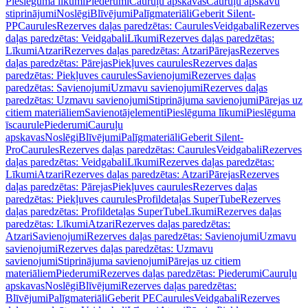
Pieslēguma līkumi
Piederumi
Cauruļu apskavas
Cauruļu apskavu
stiprinājumi
Noslēgi
Blīvējumi
Palīgmateriāli
Geberit Silent-
PP
Caurules
Rezerves daļas paredzētas: Caurules
Veidgabali
Rezerves
daļas paredzētas: Veidgabali
Līkumi
Rezerves daļas paredzētas:
Līkumi
Atzari
Rezerves daļas paredzētas: Atzari
Pārejas
Rezerves
daļas paredzētas: Pārejas
Piekļuves caurules
Rezerves daļas
paredzētas: Piekļuves caurules
Savienojumi
Rezerves daļas
paredzētas: Savienojumi
Uzmavu savienojumi
Rezerves daļas
paredzētas: Uzmavu savienojumi
Stiprinājuma savienojumi
Pārejas uz
citiem materiāliem
Savienotājelementi
Pieslēguma līkumi
Pieslēguma
īscaurule
Piederumi
Cauruļu
apskavas
Noslēgi
Blīvējumi
Palīgmateriāli
Geberit Silent-
Pro
Caurules
Rezerves daļas paredzētas: Caurules
Veidgabali
Rezerves
daļas paredzētas: Veidgabali
Līkumi
Rezerves daļas paredzētas:
Līkumi
Atzari
Rezerves daļas paredzētas: Atzari
Pārejas
Rezerves
daļas paredzētas: Pārejas
Piekļuves caurules
Rezerves daļas
paredzētas: Piekļuves caurules
Profildetaļas SuperTube
Rezerves
daļas paredzētas: Profildetaļas SuperTube
Līkumi
Rezerves daļas
paredzētas: Līkumi
Atzari
Rezerves daļas paredzētas:
Atzari
Savienojumi
Rezerves daļas paredzētas: Savienojumi
Uzmavu
savienojumi
Rezerves daļas paredzētas: Uzmavu
savienojumi
Stiprinājuma savienojumi
Pārejas uz citiem
materiāliem
Piederumi
Rezerves daļas paredzētas: Piederumi
Cauruļu
apskavas
Noslēgi
Blīvējumi
Rezerves daļas paredzētas:
Blīvējumi
Palīgmateriāli
Geberit PE
Caurules
Veidgabali
Rezerves