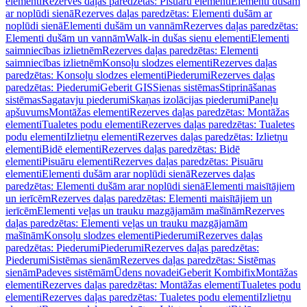
elementi
Rezerves daļas paredzētas: Pisuāru elementi
Elementi dušām
ar noplūdi sienā
Rezerves daļas paredzētas: Elementi dušām ar
noplūdi sienā
Elementi dušām un vannām
Rezerves daļas paredzētas:
Elementi dušām un vannām
Walk-in dušas sienu elementi
Elementi
saimniecības izlietnēm
Rezerves daļas paredzētas: Elementi
saimniecības izlietnēm
Konsoļu slodzes elementi
Rezerves daļas
paredzētas: Konsoļu slodzes elementi
Piederumi
Rezerves daļas
paredzētas: Piederumi
Geberit GIS
Sienas sistēmas
Stiprināšanas
sistēmas
Sagatavju piederumi
Skaņas izolācijas piederumi
Paneļu
apšuvums
Montāžas elementi
Rezerves daļas paredzētas: Montāžas
elementi
Tualetes podu elementi
Rezerves daļas paredzētas: Tualetes
podu elementi
Izlietņu elementi
Rezerves daļas paredzētas: Izlietņu
elementi
Bidē elementi
Rezerves daļas paredzētas: Bidē
elementi
Pisuāru elementi
Rezerves daļas paredzētas: Pisuāru
elementi
Elementi dušām arar noplūdi sienā
Rezerves daļas
paredzētas: Elementi dušām arar noplūdi sienā
Elementi maisītājiem
un ierīcēm
Rezerves daļas paredzētas: Elementi maisītājiem un
ierīcēm
Elementi veļas un trauku mazgājamām mašīnām
Rezerves
daļas paredzētas: Elementi veļas un trauku mazgājamām
mašīnām
Konsoļu slodzes elementi
Piederumi
Rezerves daļas
paredzētas: Piederumi
Piederumi
Rezerves daļas paredzētas:
Piederumi
Sistēmas sienām
Rezerves daļas paredzētas: Sistēmas
sienām
Padeves sistēmām
Ūdens novadei
Geberit Kombifix
Montāžas
elementi
Rezerves daļas paredzētas: Montāžas elementi
Tualetes podu
elementi
Rezerves daļas paredzētas: Tualetes podu elementi
Izlietņu