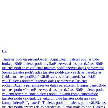
LV
Tualetes podi un pisuāri
Geberit AquaClean tualetes podi ar bidē
funkciju
Bidē tualetes podi ar vāku
Rezerves daļas paredzētas: Bidē
tualetes podi ar vāku
Sienas tualetes podi
Rezerves daļas paredzētas:
Sienas tualetes podi
Grīdas tualetes podi
Rezerves daļas paredzētas:
Grīdas tualetes podi
Bidē vāki
Rezerves daļas paredzētas: Bidē
vāki
Tualetes podiem
Rezerves daļas paredzētas: Tualetes
podiem
Dizaina paneļi
Rezerves daļas paredzētas: Dizaina paneļi
Bidē
tualetes podu vākiem
Rezerves daļas paredzētas: Bidē tualetes podu
vākiem
Piederumi
Bidē tualetes podu un vāku komplektiem
Bidē
tualetes podu vākiem
Bidē vāku un bidē tualetes podu un vāku
komplektiem
Palīgmateriāli
Tualetes podi un tualetes poda vāki
Sienas
tualetes podi
Rezerves daļas paredzētas: Sienas tualetes podi
Tualetes