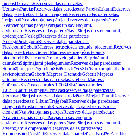
nipelis
Uzmavas
Rezerves daļas paredzētas:
Uzmavas
Pārejas
Rezerves daļas paredzētas: Pārejas
Līkumi
Rezerves
daļas paredzētas: Līkumi
Trejgabali
Rezerves daļas paredzētas:
Trejgabali
Neatvienojamas pārejas
Rezerves daļas paredzētas:
Neatvienojamas pārejas
Pārejas un savienojumi,
atvienojami
Rezerves daļas paredzētas: Pārejas un savienojumi,
atvienojami
Noslēgi
Rezerves daļas paredzētas:
Noslēgi
Pieslēgumi
Rezerves daļas paredzētas:
Pieslēgumi
GeberitMapress nerūsējošais tērauds, piederumi
Rezerves
daļas paredzētas: GeberitMapress nerūsējošais tērauds,
piederumi
Blīves caurulēm un veidgabaliem
Stiprinājumi
caurulēm
Stiprinājumi pieslēgumiem
Rezerves daļas paredzētas:
Stiprinājumi pieslēgumiem
Sistēmas blīves
Skrūvju komplekti atloku
savienojumiem
Geberit Mapress C tērauds
Geberit Mapress
C tērauds
Rezerves daļas paredzētas: Geberit Mapress
C tērauds
Sistēmas caurules 1.0034
Sistēmas caurules
1.0215
Caurules nipelis
Uzmavas
Rezerves daļas paredzētas:
Uzmavas
Pārejas
Rezerves daļas paredzētas: Pārejas
Līkumi
Rezerves
daļas paredzētas: Līkumi
Trejgabali
Rezerves daļas paredzētas:
Trejgabali
Krusta elementi
Rezerves daļas paredzētas: Krusta
elementi
Neatvienojamas pārejas
Rezerves daļas paredzētas:
Neatvienojamas pārejas
Pārejas un savienojumi,
atvienojami
Rezerves daļas paredzētas: Pārejas un savienojumi,
atvienojami
Kompensatori
Rezerves daļas paredzētas:
Kompensatori
Noslēgi
Rezerves daļas paredzētas: Noslēgi
Apsildes