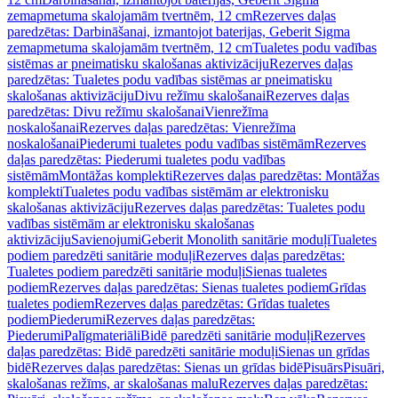
zemapmetuma skalojamām tvertnēm, 12 cm
Rezerves daļas
paredzētas: Darbināšanai, izmantojot baterijas, Geberit Sigma
zemapmetuma skalojamām tvertnēm, 12 cm
Tualetes podu vadības
sistēmas ar pneimatisku skalošanas aktivizāciju
Rezerves daļas
paredzētas: Tualetes podu vadības sistēmas ar pneimatisku
skalošanas aktivizāciju
Divu režīmu skalošanai
Rezerves daļas
paredzētas: Divu režīmu skalošanai
Vienrežīma
noskalošanai
Rezerves daļas paredzētas: Vienrežīma
noskalošanai
Piederumi tualetes podu vadības sistēmām
Rezerves
daļas paredzētas: Piederumi tualetes podu vadības
sistēmām
Montāžas komplekti
Rezerves daļas paredzētas: Montāžas
komplekti
Tualetes podu vadības sistēmām ar elektronisku
skalošanas aktivizāciju
Rezerves daļas paredzētas: Tualetes podu
vadības sistēmām ar elektronisku skalošanas
aktivizāciju
Savienojumi
Geberit Monolith sanitārie moduļi
Tualetes
podiem paredzēti sanitārie moduļi
Rezerves daļas paredzētas:
Tualetes podiem paredzēti sanitārie moduļi
Sienas tualetes
podiem
Rezerves daļas paredzētas: Sienas tualetes podiem
Grīdas
tualetes podiem
Rezerves daļas paredzētas: Grīdas tualetes
podiem
Piederumi
Rezerves daļas paredzētas:
Piederumi
Palīgmateriāli
Bidē paredzēti sanitārie moduļi
Rezerves
daļas paredzētas: Bidē paredzēti sanitārie moduļi
Sienas un grīdas
bidē
Rezerves daļas paredzētas: Sienas un grīdas bidē
Pisuārs
Pisuāri,
skalošanas režīms, ar skalošanas malu
Rezerves daļas paredzētas: