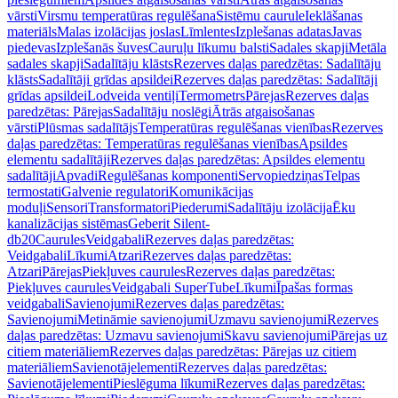
vārsti
Virsmu temperatūras regulēšana
Sistēmu caurule
Ieklāšanas
materiāls
Malas izolācijas joslas
Līmlentes
Izplešanas adatas
Javas
piedevas
Izplešanās šuves
Cauruļu līkumu balsti
Sadales skapji
Metāla
sadales skapji
Sadalītāju klāsts
Rezerves daļas paredzētas: Sadalītāju
klāsts
Sadalītāji grīdas apsildei
Rezerves daļas paredzētas: Sadalītāji
grīdas apsildei
Lodveida ventiļi
Termometrs
Pārejas
Rezerves daļas
paredzētas: Pārejas
Sadalītāju noslēgi
Ātrās atgaisošanas
vārsti
Plūsmas sadalītājs
Temperatūras regulēšanas vienības
Rezerves
daļas paredzētas: Temperatūras regulēšanas vienības
Apsildes
elementu sadalītāji
Rezerves daļas paredzētas: Apsildes elementu
sadalītāji
Apvadi
Regulēšanas komponenti
Servopiedziņas
Telpas
termostati
Galvenie regulatori
Komunikācijas
moduļi
Sensori
Transformatori
Piederumi
Sadalītāju izolācija
Ēku
kanalizācijas sistēmas
Geberit Silent-
db20
Caurules
Veidgabali
Rezerves daļas paredzētas:
Veidgabali
Līkumi
Atzari
Rezerves daļas paredzētas:
Atzari
Pārejas
Piekļuves caurules
Rezerves daļas paredzētas:
Piekļuves caurules
Veidgabali SuperTube
Līkumi
Īpašas formas
veidgabali
Savienojumi
Rezerves daļas paredzētas:
Savienojumi
Metināmie savienojumi
Uzmavu savienojumi
Rezerves
daļas paredzētas: Uzmavu savienojumi
Skavu savienojumi
Pārejas uz
citiem materiāliem
Rezerves daļas paredzētas: Pārejas uz citiem
materiāliem
Savienotājelementi
Rezerves daļas paredzētas:
Savienotājelementi
Pieslēguma līkumi
Rezerves daļas paredzētas: