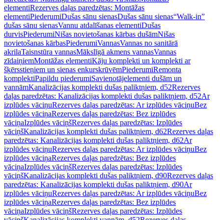
elementi
Rezerves daļas paredzētas: Montāžas
elementi
Piederumi
Dušas sānu sienas
Dušas sānu sienas
“Walk-in”
dušas sānu sienas
Vannu atdalīšanas elementi
Dušas
durvis
Piederumi
Nišas novietošanas kārbas dušām
Nišas
novietošanas kārbas
Piederumi
Vannas
Vannas no sanitārā
akrila
Taisnstūra vannas
Mākslīgā akmens vannas
Vannas
zīdaiņiem
Montāžas elementi
Kāju komplekti un komplekti ar
šķērsstieņiem un sienas enkurskrūvēm
Piederumi
Remonta
komplekti
Papildu piederumi
Savienotājelementi dušām un
vannām
Kanalizācijas komplekti dušas paliktņiem, d52
Rezerves
daļas paredzētas: Kanalizācijas komplekti dušas paliktņiem, d52
Ar
izplūdes vāciņu
Rezerves daļas paredzētas: Ar izplūdes vāciņu
Bez
izplūdes vāciņa
Rezerves daļas paredzētas: Bez izplūdes
vāciņa
Izplūdes vāciņš
Rezerves daļas paredzētas: Izplūdes
vāciņš
Kanalizācijas komplekti dušas paliktņiem, d62
Rezerves daļas
paredzētas: Kanalizācijas komplekti dušas paliktņiem, d62
Ar
izplūdes vāciņu
Rezerves daļas paredzētas: Ar izplūdes vāciņu
Bez
izplūdes vāciņa
Rezerves daļas paredzētas: Bez izplūdes
vāciņa
Izplūdes vāciņš
Rezerves daļas paredzētas: Izplūdes
vāciņš
Kanalizācijas komplekti dušas paliktņiem, d90
Rezerves daļas
paredzētas: Kanalizācijas komplekti dušas paliktņiem, d90
Ar
izplūdes vāciņu
Rezerves daļas paredzētas: Ar izplūdes vāciņu
Bez
izplūdes vāciņa
Rezerves daļas paredzētas: Bez izplūdes
vāciņa
Izplūdes vāciņš
Rezerves daļas paredzētas: Izplūdes
vāciņš
Kanalizācijas komplekti vannām, d52
Rezerves daļas