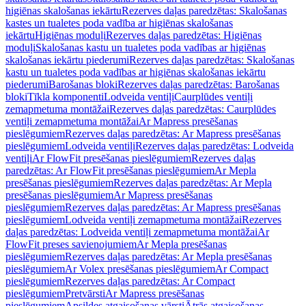
higiēnas skalošanas iekārtu
Rezerves daļas paredzētas: Skalošanas
kastes un tualetes poda vadība ar higiēnas skalošanas
iekārtu
Higiēnas moduļi
Rezerves daļas paredzētas: Higiēnas
moduļi
Skalošanas kastu un tualetes poda vadības ar higiēnas
skalošanas iekārtu piederumi
Rezerves daļas paredzētas: Skalošanas
kastu un tualetes poda vadības ar higiēnas skalošanas iekārtu
piederumi
Barošanas bloki
Rezerves daļas paredzētas: Barošanas
bloki
Tīkla komponenti
Lodveida ventiļi
Caurplūdes ventiļi
zemapmetuma montāžai
Rezerves daļas paredzētas: Caurplūdes
ventiļi zemapmetuma montāžai
Ar Mapress presēšanas
pieslēgumiem
Rezerves daļas paredzētas: Ar Mapress presēšanas
pieslēgumiem
Lodveida ventiļi
Rezerves daļas paredzētas: Lodveida
ventiļi
Ar FlowFit presēšanas pieslēgumiem
Rezerves daļas
paredzētas: Ar FlowFit presēšanas pieslēgumiem
Ar Mepla
presēšanas pieslēgumiem
Rezerves daļas paredzētas: Ar Mepla
presēšanas pieslēgumiem
Ar Mapress presēšanas
pieslēgumiem
Rezerves daļas paredzētas: Ar Mapress presēšanas
pieslēgumiem
Lodveida ventiļi zemapmetuma montāžai
Rezerves
daļas paredzētas: Lodveida ventiļi zemapmetuma montāžai
Ar
FlowFit preses savienojumiem
Ar Mepla presēšanas
pieslēgumiem
Rezerves daļas paredzētas: Ar Mepla presēšanas
pieslēgumiem
Ar Volex presēšanas pieslēgumiem
Ar Compact
pieslēgumiem
Rezerves daļas paredzētas: Ar Compact
pieslēgumiem
Pretvārsti
Ar Mapress presēšanas
pieslēgumiem
Apsildes atgaisošanas vārsti
Ātrās atgaisošanas