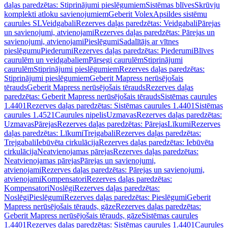
daļas paredzētas: Stiprinājumi pieslēgumiem
Sistēmas blīves
Skrūvju
komplekti atloku savienojumiem
Geberit Volex
Apsildes sistēmu
caurules SL
Veidgabali
Rezerves daļas paredzētas: Veidgabali
Pārejas
un savienojumi, atvienojami
Rezerves daļas paredzētas: Pārejas un
savienojumi, atvienojami
Pieslēgumi
Sadalītājs ar vītnes
pieslēgumu
Piederumi
Rezerves daļas paredzētas: Piederumi
Blīves
caurulēm un veidgabaliem
Pārsegi caurulēm
Stiprinājumi
caurulēm
Stiprinājumi pieslēgumiem
Rezerves daļas paredzētas:
Stiprinājumi pieslēgumiem
Geberit Mapress nerūsējošais
tērauds
Geberit Mapress nerūsējošais tērauds
Rezerves daļas
paredzētas: Geberit Mapress nerūsējošais tērauds
Sistēmas caurules
1.4401
Rezerves daļas paredzētas: Sistēmas caurules 1.4401
Sistēmas
caurules 1.4521
Caurules nipelis
Uzmavas
Rezerves daļas paredzētas:
Uzmavas
Pārejas
Rezerves daļas paredzētas: Pārejas
Līkumi
Rezerves
daļas paredzētas: Līkumi
Trejgabali
Rezerves daļas paredzētas:
Trejgabali
Iebūvēta cirkulācija
Rezerves daļas paredzētas: Iebūvēta
cirkulācija
Neatvienojamas pārejas
Rezerves daļas paredzētas:
Neatvienojamas pārejas
Pārejas un savienojumi,
atvienojami
Rezerves daļas paredzētas: Pārejas un savienojumi,
atvienojami
Kompensatori
Rezerves daļas paredzētas:
Kompensatori
Noslēgi
Rezerves daļas paredzētas:
Noslēgi
Pieslēgumi
Rezerves daļas paredzētas: Pieslēgumi
Geberit
Mapress nerūsējošais tērauds, gāze
Rezerves daļas paredzētas:
Geberit Mapress nerūsējošais tērauds, gāze
Sistēmas caurules
1.4401
Rezerves daļas paredzētas: Sistēmas caurules 1.4401
Caurules