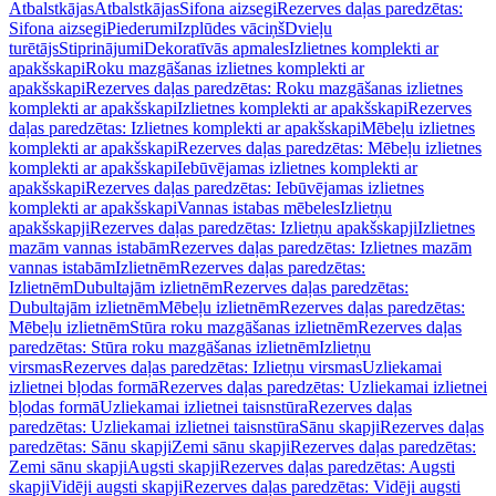
Atbalstkājas
Atbalstkājas
Sifona aizsegi
Rezerves daļas paredzētas:
Sifona aizsegi
Piederumi
Izplūdes vāciņš
Dvieļu
turētājs
Stiprinājumi
Dekoratīvās apmales
Izlietnes komplekti ar
apakšskapi
Roku mazgāšanas izlietnes komplekti ar
apakšskapi
Rezerves daļas paredzētas: Roku mazgāšanas izlietnes
komplekti ar apakšskapi
Izlietnes komplekti ar apakšskapi
Rezerves
daļas paredzētas: Izlietnes komplekti ar apakšskapi
Mēbeļu izlietnes
komplekti ar apakšskapi
Rezerves daļas paredzētas: Mēbeļu izlietnes
komplekti ar apakšskapi
Iebūvējamas izlietnes komplekti ar
apakšskapi
Rezerves daļas paredzētas: Iebūvējamas izlietnes
komplekti ar apakšskapi
Vannas istabas mēbeles
Izlietņu
apakšskapji
Rezerves daļas paredzētas: Izlietņu apakšskapji
Izlietnes
mazām vannas istabām
Rezerves daļas paredzētas: Izlietnes mazām
vannas istabām
Izlietnēm
Rezerves daļas paredzētas:
Izlietnēm
Dubultajām izlietnēm
Rezerves daļas paredzētas:
Dubultajām izlietnēm
Mēbeļu izlietnēm
Rezerves daļas paredzētas:
Mēbeļu izlietnēm
Stūra roku mazgāšanas izlietnēm
Rezerves daļas
paredzētas: Stūra roku mazgāšanas izlietnēm
Izlietņu
virsmas
Rezerves daļas paredzētas: Izlietņu virsmas
Uzliekamai
izlietnei bļodas formā
Rezerves daļas paredzētas: Uzliekamai izlietnei
bļodas formā
Uzliekamai izlietnei taisnstūra
Rezerves daļas
paredzētas: Uzliekamai izlietnei taisnstūra
Sānu skapji
Rezerves daļas
paredzētas: Sānu skapji
Zemi sānu skapji
Rezerves daļas paredzētas:
Zemi sānu skapji
Augsti skapji
Rezerves daļas paredzētas: Augsti
skapji
Vidēji augsti skapji
Rezerves daļas paredzētas: Vidēji augsti