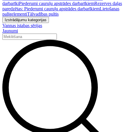
darbarīki
Piederumi cauruļu apstrādes darbarīkiem
Rezerves daļas
paredzētas: Piederumi cauruļu apstrādes darbarīkiem
Lietošanas
palīgelementi
Tālvadības pultis
Izstrādājumu kategorijas
Vannas istabas sērijas
Jaunumi