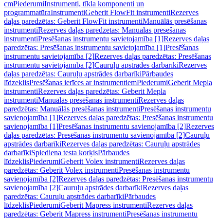
cm
Piederumi
Instrumenti, tīkla komponenti un
programmatūra
Instrumenti
Geberit FlowFit instrumenti
Rezerves
daļas paredzētas: Geberit FlowFit instrumenti
Manuālās presēšanas
instrumenti
Rezerves daļas paredzētas: Manuālās presēšanas
instrumenti
Presēšanas instrumentu savietojamība [1]
Rezerves daļas
paredzētas: Presēšanas instrumentu savietojamība [1]
Presēšanas
instrumentu savietojamība [2]
Rezerves daļas paredzētas: Presēšanas
instrumentu savietojamība [2]
Cauruļu apstrādes darbarīki
Rezerves
daļas paredzētas: Cauruļu apstrādes darbarīki
Pārbaudes
līdzeklis
Presēšanas ierīces ar instrumentiem
Piederumi
Geberit Mepla
instrumenti
Rezerves daļas paredzētas: Geberit Mepla
instrumenti
Manuālās presēšanas instrumenti
Rezerves daļas
paredzētas: Manuālās presēšanas instrumenti
Presēšanas instrumentu
savienojamība [1]
Rezerves daļas paredzētas: Presēšanas instrumentu
savienojamība [1]
Presēšanas instrumentu savienojamība [2]
Rezerves
daļas paredzētas: Presēšanas instrumentu savienojamība [2]
Cauruļu
apstrādes darbarīki
Rezerves daļas paredzētas: Cauruļu apstrādes
darbarīki
Spiediena testa korķis
Pārbaudes
līdzeklis
Piederumi
Geberit Volex instrumenti
Rezerves daļas
paredzētas: Geberit Volex instrumenti
Presēšanas instrumentu
savienojamība [2]
Rezerves daļas paredzētas: Presēšanas instrumentu
savienojamība [2]
Cauruļu apstrādes darbarīki
Rezerves daļas
paredzētas: Cauruļu apstrādes darbarīki
Pārbaudes
līdzeklis
Piederumi
Geberit Mapress instrumenti
Rezerves daļas
paredzētas: Geberit Mapress instrumenti
Presēšanas instrumentu