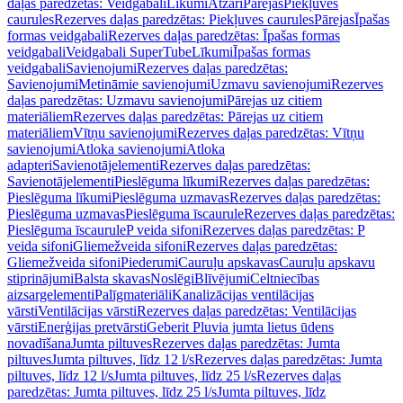
daļas paredzētas: Veidgabali
Līkumi
Atzari
Pārejas
Piekļuves
caurules
Rezerves daļas paredzētas: Piekļuves caurules
Pārejas
Īpašas
formas veidgabali
Rezerves daļas paredzētas: Īpašas formas
veidgabali
Veidgabali SuperTube
Līkumi
Īpašas formas
veidgabali
Savienojumi
Rezerves daļas paredzētas:
Savienojumi
Metināmie savienojumi
Uzmavu savienojumi
Rezerves
daļas paredzētas: Uzmavu savienojumi
Pārejas uz citiem
materiāliem
Rezerves daļas paredzētas: Pārejas uz citiem
materiāliem
Vītņu savienojumi
Rezerves daļas paredzētas: Vītņu
savienojumi
Atloka savienojumi
Atloka
adapteri
Savienotājelementi
Rezerves daļas paredzētas:
Savienotājelementi
Pieslēguma līkumi
Rezerves daļas paredzētas:
Pieslēguma līkumi
Pieslēguma uzmavas
Rezerves daļas paredzētas:
Pieslēguma uzmavas
Pieslēguma īscaurule
Rezerves daļas paredzētas:
Pieslēguma īscaurule
P veida sifoni
Rezerves daļas paredzētas: P
veida sifoni
Gliemežveida sifoni
Rezerves daļas paredzētas:
Gliemežveida sifoni
Piederumi
Cauruļu apskavas
Cauruļu apskavu
stiprinājumi
Balsta skavas
Noslēgi
Blīvējumi
Celtniecības
aizsargelementi
Palīgmateriāli
Kanalizācijas ventilācijas
vārsti
Ventilācijas vārsti
Rezerves daļas paredzētas: Ventilācijas
vārsti
Enerģijas pretvārsti
Geberit Pluvia jumta lietus ūdens
novadīšana
Jumta piltuves
Rezerves daļas paredzētas: Jumta
piltuves
Jumta piltuves, līdz 12 l/s
Rezerves daļas paredzētas: Jumta
piltuves, līdz 12 l/s
Jumta piltuves, līdz 25 l/s
Rezerves daļas
paredzētas: Jumta piltuves, līdz 25 l/s
Jumta piltuves, līdz