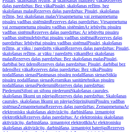
Pisuāri, skalošanas režīms, ar skalošanas malu
Bez vāka
Rezerves
daļas paredzētas: Bez vāka
Pisuāri, skalošanas režīms, bez
skalošanas malas
Rezerves daļas paredzētas: Pisuāri, skalošanas
režīms, bez skalošanas malas
Virsapmetuma vai zemapmetuma
pisuāru vadības sistēmām
Rezerves daļas paredzētas: Virsapmetuma
vai zemapmetuma pisuāru vadības sistēmām
Ar iebūvētu pisuāru
vadības sistēmu
Rezerves daļas paredzētas: Ar iebūvētu pisuāru
vadības sistēmu
Iebūvētai pisuāru vadības sistēmai
Rezerves daļas
paredzētas: Iebūvētai pisuāru vadības sistēmai
Pisuāri, skalošanas
režīms, ar vāku / paredzēts vākam
Rezerves daļas paredzētas: Pisuāri,
skalošanas režīms, ar vāku / paredzēts vākam
Bez skalošanas
malas
Rezerves daļas paredzētas: Bez skalošanas malas
Pisuāri,
darbībai bez ūdens
Rezerves daļas paredzētas: Pisuāri, darbībai bez
ūdens
Bez vāka
Rezerves daļas paredzētas: Bez vāka
Pisuāru
nodalīšanas sienas
Plastmasas pisuāru nodalīšanas sienas
Stikla
pisuāru nodalīšanas sienas
Keramikas sanitārtehnikas pisuāru
nodalīšanas sienas
Piederumi
Rezerves daļas paredzētas:
Piederumi
Sifoni un sifonu piederumi
Skalošanas caurules,
skalošanas līkumi un pārejas
Rezerves daļas paredzētas: Skalošanas
caurules, skalošanas līkumi un pārejas
Stiprinājumi
Pisuāru vadības
sistēmas
Zemapmetuma
Rezerves daļas paredzētas: Zemapmetuma
Ar
elektronisku skalošanas aktivizāciju, darbināšana, izmantojot
elektrotīklu
Rezerves daļas paredzētas: Ar elektronisku skalošanas
aktivizāciju, darbināšana, izmantojot elektrotīklu
Ar elektronisku
skalošanas aktivizāciju, darbināšana, izmantojot baterijas
Rezerves