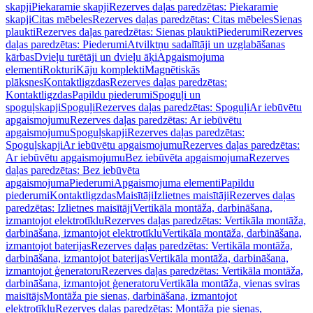
skapji
Piekaramie skapji
Rezerves daļas paredzētas: Piekaramie
skapji
Citas mēbeles
Rezerves daļas paredzētas: Citas mēbeles
Sienas
plaukti
Rezerves daļas paredzētas: Sienas plaukti
Piederumi
Rezerves
daļas paredzētas: Piederumi
Atvilktņu sadalītāji un uzglabāšanas
kārbas
Dvieļu turētāji un dvieļu āķi
Apgaismojuma
elementi
Rokturi
Kāju komplekti
Magnētiskās
plāksnes
Kontaktligzdas
Rezerves daļas paredzētas:
Kontaktligzdas
Papildu piederumi
Spoguļi un
spoguļskapji
Spoguļi
Rezerves daļas paredzētas: Spoguļi
Ar iebūvētu
apgaismojumu
Rezerves daļas paredzētas: Ar iebūvētu
apgaismojumu
Spoguļskapji
Rezerves daļas paredzētas:
Spoguļskapji
Ar iebūvētu apgaismojumu
Rezerves daļas paredzētas:
Ar iebūvētu apgaismojumu
Bez iebūvēta apgaismojuma
Rezerves
daļas paredzētas: Bez iebūvēta
apgaismojuma
Piederumi
Apgaismojuma elementi
Papildu
piederumi
Kontaktligzdas
Maisītāji
Izlietnes maisītāji
Rezerves daļas
paredzētas: Izlietnes maisītāji
Vertikāla montāža, darbināšana,
izmantojot elektrotīklu
Rezerves daļas paredzētas: Vertikāla montāža,
darbināšana, izmantojot elektrotīklu
Vertikāla montāža, darbināšana,
izmantojot baterijas
Rezerves daļas paredzētas: Vertikāla montāža,
darbināšana, izmantojot baterijas
Vertikāla montāža, darbināšana,
izmantojot ģeneratoru
Rezerves daļas paredzētas: Vertikāla montāža,
darbināšana, izmantojot ģeneratoru
Vertikāla montāža, vienas sviras
maisītājs
Montāža pie sienas, darbināšana, izmantojot
elektrotīklu
Rezerves daļas paredzētas: Montāža pie sienas,