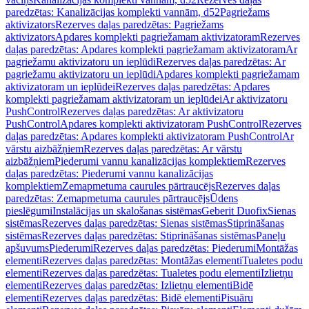
paredzētas: Kanalizācijas komplekti vannām, d52
Pagriežams
aktivizators
Rezerves daļas paredzētas: Pagriežams
aktivizators
Apdares komplekti pagriežamam aktivizatoram
Rezerves
daļas paredzētas: Apdares komplekti pagriežamam aktivizatoram
Ar
pagriežamu aktivizatoru un ieplūdi
Rezerves daļas paredzētas: Ar
pagriežamu aktivizatoru un ieplūdi
Apdares komplekti pagriežamam
aktivizatoram un ieplūdei
Rezerves daļas paredzētas: Apdares
komplekti pagriežamam aktivizatoram un ieplūdei
Ar aktivizatoru
PushControl
Rezerves daļas paredzētas: Ar aktivizatoru
PushControl
Apdares komplekti aktivizatoram PushControl
Rezerves
daļas paredzētas: Apdares komplekti aktivizatoram PushControl
Ar
vārstu aizbāžņiem
Rezerves daļas paredzētas: Ar vārstu
aizbāžņiem
Piederumi vannu kanalizācijas komplektiem
Rezerves
daļas paredzētas: Piederumi vannu kanalizācijas
komplektiem
Zemapmetuma caurules pārtraucējs
Rezerves daļas
paredzētas: Zemapmetuma caurules pārtraucējs
Ūdens
pieslēgumi
Instalācijas un skalošanas sistēmas
Geberit Duofix
Sienas
sistēmas
Rezerves daļas paredzētas: Sienas sistēmas
Stiprināšanas
sistēmas
Rezerves daļas paredzētas: Stiprināšanas sistēmas
Paneļu
apšuvums
Piederumi
Rezerves daļas paredzētas: Piederumi
Montāžas
elementi
Rezerves daļas paredzētas: Montāžas elementi
Tualetes podu
elementi
Rezerves daļas paredzētas: Tualetes podu elementi
Izlietņu
elementi
Rezerves daļas paredzētas: Izlietņu elementi
Bidē
elementi
Rezerves daļas paredzētas: Bidē elementi
Pisuāru