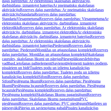
daļas paredzētas: Ar elektronisku skalošanas aktivizāciju,
darbināšana, izmantojot baterijas
Ar pneimatisku skalošanas
aktivizāciju
Rezerves daļas paredzētas: Ar pneimatisku skalošanas
aktivizāciju
Standarta
Rezerves daļas paredzētas:
Standarta
Virsapmetuma
Rezerves daļas paredzētas: Virsapmetuma
Ar
elektronisku skalošanas aktivizāciju, darbināšana, izmantojot
elektrotīklu
Rezerves daļas paredzētas: Ar elektronisku skalošanas
aktivizāciju, darbināšana, izmantojot elektrotīklu
Ar elektronisku
skalošanas aktivizāciju, darbināšana, izmantojot baterijas
Rezerves
daļas paredzētas: Ar elektronisku skalošanas aktivizāciju,
darbināšana, izmantojot baterijas
Piederumi
Rezerves daļas
paredzētas: Piederumi
Montāžas un atjaunošanas komplekti
Rezerves
daļas paredzētas: Montāžas un atjaunošanas komplekti
Skalošanas
caurules, skalošanas līkumi un pārejas
Pārsegplāksnes
Iebūvētas
vadības
Lietošanas palīgelementi
Savienotājelementi tualetes podiem,
pisuāriem un bidē
Tualetes podu un izlietņu kanalizācijas
komplekti
Rezerves daļas paredzētas: Tualetes podu un izlietņu
kanalizācijas komplekti
Sifoni
Rezerves daļas paredzētas:
Sifoni
Pieslēguma līkumi
Rezerves daļas paredzētas: Pieslēguma
līkumi
Pieslēguma īscaurule
Rezerves daļas paredzētas: Pieslēguma
īscaurule
Pieslēguma komplekti
Rezerves daļas paredzētas:
Pieslēguma komplekti
Skalošanas līkumu pagarinājumi
Rezerves
daļas paredzētas: Skalošanas līkumu pagarinājumi
PVC
pieslēgumi
Rezerves daļas paredzētas: PVC pieslēgumi
Manšetes un
pārsegvāki
Pārejas un savienojuma gabali
Pisuāru kanalizācijas