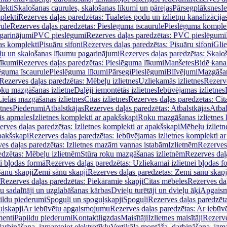
lekti
Skalošanas caurules, skalošanas līkumi un pārejas
Pārsegplāksnes
I
plekti
Rezerves daļas paredzētas: Tualetes podu un izlietņu kanalizācija
rule
Rezerves daļas paredzētas: Pieslēguma īscaurule
Pieslēguma komple
agarinājumi
PVC pieslēgumi
Rezerves daļas paredzētas: PVC pieslēgumi
jas komplekti
Pisuāru sifoni
Rezerves daļas paredzētas: Pisuāru sifoni
Glie
ļu un skalošanas līkumu pagarinājumi
Rezerves daļas paredzētas: Skalo
līkumi
Rezerves daļas paredzētas: Pieslēguma līkumi
Manšetes
Bidē kanal
ēguma īscaurule
Pieslēguma līkumi
Pārsegi
Pieslēgumi
Blīvējumi
Mazgāšan
Rezerves daļas paredzētas: Mēbeļu izlietnes
Uzliekamās izlietnes
Rezerve
oku mazgāšanas izlietne
Daļēji iemontētās izlietnes
Iebūvējamas izlietnes
Lielās mazgāšanas izlietnes
Citas izlietnes
Rezerves daļas paredzētas: Cita
etnes
Piederumi
Atbalstkājas
Rezerves daļas paredzētas: Atbalstkājas
Atbal
ās apmales
Izlietnes komplekti ar apakšskapi
Roku mazgāšanas izlietnes 
erves daļas paredzētas: Izlietnes komplekti ar apakšskapi
Mēbeļu izlietn
pakšskapi
Rezerves daļas paredzētas: Iebūvējamas izlietnes komplekti a
es daļas paredzētas: Izlietnes mazām vannas istabām
Izlietnēm
Rezerves 
edzētas: Mēbeļu izlietnēm
Stūra roku mazgāšanas izlietnēm
Rezerves daļ
ei bļodas formā
Rezerves daļas paredzētas: Uzliekamai izlietnei bļodas f
Sānu skapji
Zemi sānu skapji
Rezerves daļas paredzētas: Zemi sānu skapj
Rezerves daļas paredzētas: Piekaramie skapji
Citas mēbeles
Rezerves daļ
u sadalītāji un uzglabāšanas kārbas
Dvieļu turētāji un dvieļu āķi
Apgaism
ildu piederumi
Spoguļi un spoguļskapji
Spoguļi
Rezerves daļas paredzēta
uļskapji
Ar iebūvētu apgaismojumu
Rezerves daļas paredzētas: Ar iebū
enti
Papildu piederumi
Kontaktligzdas
Maisītāji
Izlietnes maisītāji
Rezerve
arbināšana, izmantojot elektrotīklu
Vertikāla montāža, darbināšana, izma