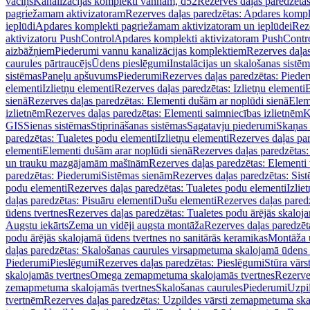
vāciņš
Kanalizācijas komplekti vannām, d52
Rezerves daļas paredzēta
pagriežamam aktivizatoram
Rezerves daļas paredzētas: Apdares komp
ieplūdi
Apdares komplekti pagriežamam aktivizatoram un ieplūdei
Rez
aktivizatoru PushControl
Apdares komplekti aktivizatoram PushContr
aizbāžņiem
Piederumi vannu kanalizācijas komplektiem
Rezerves daļa
caurules pārtraucējs
Ūdens pieslēgumi
Instalācijas un skalošanas sistē
sistēmas
Paneļu apšuvums
Piederumi
Rezerves daļas paredzētas: Piede
elementi
Izlietņu elementi
Rezerves daļas paredzētas: Izlietņu elementi
B
sienā
Rezerves daļas paredzētas: Elementi dušām ar noplūdi sienā
Elem
izlietnēm
Rezerves daļas paredzētas: Elementi saimniecības izlietnēm
K
GIS
Sienas sistēmas
Stiprināšanas sistēmas
Sagatavju piederumi
Skaņas 
paredzētas: Tualetes podu elementi
Izlietņu elementi
Rezerves daļas par
elementi
Elementi dušām arar noplūdi sienā
Rezerves daļas paredzētas:
un trauku mazgājamām mašīnām
Rezerves daļas paredzētas: Element
paredzētas: Piederumi
Sistēmas sienām
Rezerves daļas paredzētas: Sis
podu elementi
Rezerves daļas paredzētas: Tualetes podu elementi
Izlie
daļas paredzētas: Pisuāru elementi
Dušu elementi
Rezerves daļas pared
ūdens tvertnes
Rezerves daļas paredzētas: Tualetes podu ārējās skaloj
Augstu iekārts
Zema un vidēji augsta montāža
Rezerves daļas paredzēt
podu ārējās skalojamā ūdens tvertnes no sanitārās keramikas
Montāža u
daļas paredzētas: Skalošanas caurules virsapmetuma skalojamā ūdens
Piederumi
Pieslēgumi
Rezerves daļas paredzētas: Pieslēgumi
Stūra vārst
skalojamās tvertnes
Omega zemapmetuma skalojamās tvertnes
Rezerve
zemapmetuma skalojamās tvertnes
Skalošanas caurules
Piederumi
Uzpil
tvertnēm
Rezerves daļas paredzētas: Uzpildes vārsti zemapmetuma sk