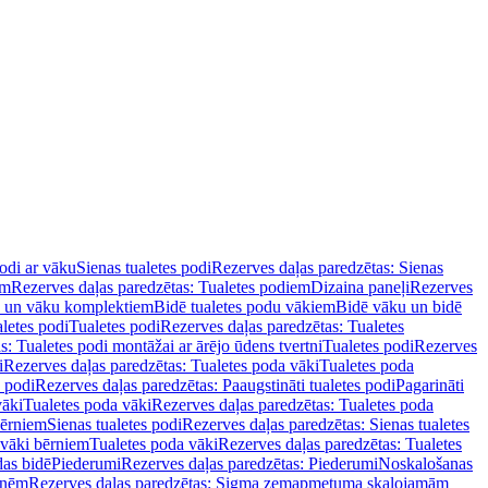
podi ar vāku
Sienas tualetes podi
Rezerves daļas paredzētas: Sienas
em
Rezerves daļas paredzētas: Tualetes podiem
Dizaina paneļi
Rezerves
u un vāku komplektiem
Bidē tualetes podu vākiem
Bidē vāku un bidē
aletes podi
Tualetes podi
Rezerves daļas paredzētas: Tualetes
s: Tualetes podi montāžai ar ārējo ūdens tvertni
Tualetes podi
Rezerves
i
Rezerves daļas paredzētas: Tualetes poda vāki
Tualetes poda
s podi
Rezerves daļas paredzētas: Paaugstināti tualetes podi
Pagarināti
vāki
Tualetes poda vāki
Rezerves daļas paredzētas: Tualetes poda
bērniem
Sienas tualetes podi
Rezerves daļas paredzētas: Sienas tualetes
 vāki bērniem
Tualetes poda vāki
Rezerves daļas paredzētas: Tualetes
das bidē
Piederumi
Rezerves daļas paredzētas: Piederumi
Noskalošanas
tnēm
Rezerves daļas paredzētas: Sigma zemapmetuma skalojamām