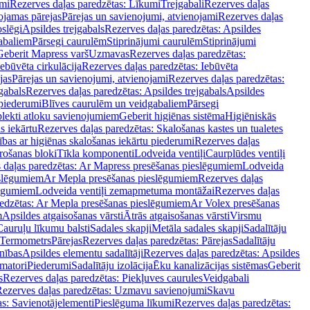
mi
Rezerves daļas paredzētas: Līkumi
Trejgabali
Rezerves daļas
ojamas pārejas
Pārejas un savienojumi, atvienojami
Rezerves daļas
slēgi
Apsildes trejgabals
Rezerves daļas paredzētas: Apsildes
abaliem
Pārsegi caurulēm
Stiprinājumi caurulēm
Stiprinājumi
Geberit Mapress varš
Uzmavas
Rezerves daļas paredzētas:
Iebūvēta cirkulācija
Rezerves daļas paredzētas: Iebūvēta
jas
Pārejas un savienojumi, atvienojami
Rezerves daļas paredzētas:
gabals
Rezerves daļas paredzētas: Apsildes trejgabals
Apsildes
 piederumi
Blīves caurulēm un veidgabaliem
Pārsegi
lekti atloku savienojumiem
Geberit higiēnas sistēma
Higiēniskās
s iekārtu
Rezerves daļas paredzētas: Skalošanas kastes un tualetes
ības ar higiēnas skalošanas iekārtu piederumi
Rezerves daļas
rošanas bloki
Tīkla komponenti
Lodveida ventiļi
Caurplūdes ventiļi
 daļas paredzētas: Ar Mapress presēšanas pieslēgumiem
Lodveida
eslēgumiem
Ar Mepla presēšanas pieslēgumiem
Rezerves daļas
lēgumiem
Lodveida ventiļi zemapmetuma montāžai
Rezerves daļas
redzētas: Ar Mepla presēšanas pieslēgumiem
Ar Volex presēšanas
m
Apsildes atgaisošanas vārsti
Ātrās atgaisošanas vārsti
Virsmu
Cauruļu līkumu balsti
Sadales skapji
Metāla sadales skapji
Sadalītāju
Termometrs
Pārejas
Rezerves daļas paredzētas: Pārejas
Sadalītāju
nības
Apsildes elementu sadalītāji
Rezerves daļas paredzētas: Apsildes
matori
Piederumi
Sadalītāju izolācija
Ēku kanalizācijas sistēmas
Geberit
s
Rezerves daļas paredzētas: Piekļuves caurules
Veidgabali
ezerves daļas paredzētas: Uzmavu savienojumi
Skavu
as: Savienotājelementi
Pieslēguma līkumi
Rezerves daļas paredzētas: