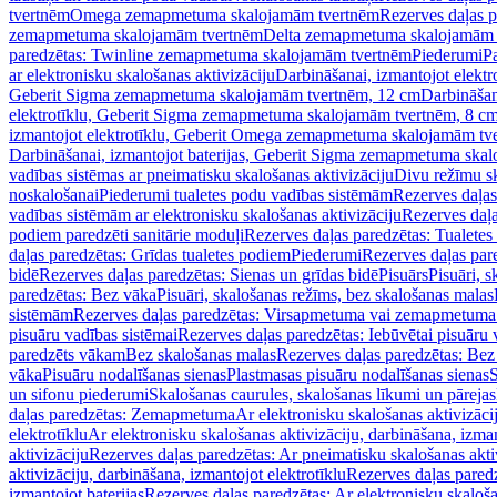
tvertnēm
Omega zemapmetuma skalojamām tvertnēm
Rezerves daļas 
zemapmetuma skalojamām tvertnēm
Delta zemapmetuma skalojamām 
paredzētas: Twinline zemapmetuma skalojamām tvertnēm
Piederumi
Pa
ar elektronisku skalošanas aktivizāciju
Darbināšanai, izmantojot elek
Geberit Sigma zemapmetuma skalojamām tvertnēm, 12 cm
Darbināšan
elektrotīklu, Geberit Sigma zemapmetuma skalojamām tvertnēm, 8 c
izmantojot elektrotīklu, Geberit Omega zemapmetuma skalojamām tv
Darbināšanai, izmantojot baterijas, Geberit Sigma zemapmetuma ska
vadības sistēmas ar pneimatisku skalošanas aktivizāciju
Divu režīmu s
noskalošanai
Piederumi tualetes podu vadības sistēmām
Rezerves daļas
vadības sistēmām ar elektronisku skalošanas aktivizāciju
Rezerves daļa
podiem paredzēti sanitārie moduļi
Rezerves daļas paredzētas: Tualetes
daļas paredzētas: Grīdas tualetes podiem
Piederumi
Rezerves daļas par
bidē
Rezerves daļas paredzētas: Sienas un grīdas bidē
Pisuārs
Pisuāri, 
paredzētas: Bez vāka
Pisuāri, skalošanas režīms, bez skalošanas malas
sistēmām
Rezerves daļas paredzētas: Virsapmetuma vai zemapmetuma 
pisuāru vadības sistēmai
Rezerves daļas paredzētas: Iebūvētai pisuāru 
paredzēts vākam
Bez skalošanas malas
Rezerves daļas paredzētas: Bez
vāka
Pisuāru nodalīšanas sienas
Plastmasas pisuāru nodalīšanas sienas
S
un sifonu piederumi
Skalošanas caurules, skalošanas līkumi un pārejas
daļas paredzētas: Zemapmetuma
Ar elektronisku skalošanas aktivizācij
elektrotīklu
Ar elektronisku skalošanas aktivizāciju, darbināšana, izman
aktivizāciju
Rezerves daļas paredzētas: Ar pneimatisku skalošanas akti
aktivizāciju, darbināšana, izmantojot elektrotīklu
Rezerves daļas paredz
izmantojot baterijas
Rezerves daļas paredzētas: Ar elektronisku skalošan