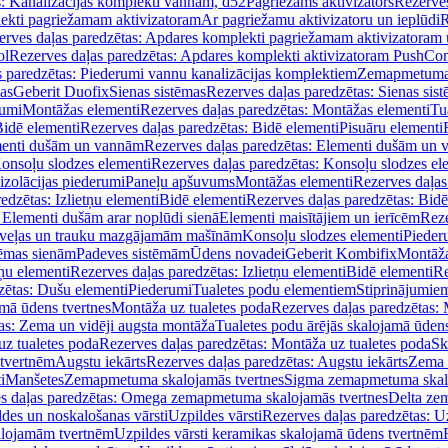
s: Kanalizācijas komplekti vannām, d52
Pagriežams aktivizators
Rezerves
lekti pagriežamam aktivizatoram
Ar pagriežamu aktivizatoru un ieplūdi
R
erves daļas paredzētas: Apdares komplekti pagriežamam aktivizatoram 
ol
Rezerves daļas paredzētas: Apdares komplekti aktivizatoram PushCon
s paredzētas: Piederumi vannu kanalizācijas komplektiem
Zemapmetuma c
mas
Geberit Duofix
Sienas sistēmas
Rezerves daļas paredzētas: Sienas sis
rumi
Montāžas elementi
Rezerves daļas paredzētas: Montāžas elementi
Tu
idē elementi
Rezerves daļas paredzētas: Bidē elementi
Pisuāru elementi
enti dušām un vannām
Rezerves daļas paredzētas: Elementi dušām un
onsoļu slodzes elementi
Rezerves daļas paredzētas: Konsoļu slodzes el
izolācijas piederumi
Paneļu apšuvums
Montāžas elementi
Rezerves daļas
edzētas: Izlietņu elementi
Bidē elementi
Rezerves daļas paredzētas: Bidē
 Elementi dušām arar noplūdi sienā
Elementi maisītājiem un ierīcēm
Reze
i veļas un trauku mazgājamām mašīnām
Konsoļu slodzes elementi
Pieder
tēmas sienām
Padeves sistēmām
Ūdens novadei
Geberit Kombifix
Montāža
tņu elementi
Rezerves daļas paredzētas: Izlietņu elementi
Bidē elementi
Re
zētas: Dušu elementi
Piederumi
Tualetes podu elementiem
Stiprinājumie
amā ūdens tvertnes
Montāža uz tualetes poda
Rezerves daļas paredzētas: 
as: Zema un vidēji augsta montāža
Tualetes podu ārējās skalojamā ūdens
z tualetes poda
Rezerves daļas paredzētas: Montāža uz tualetes poda
Sk
 tvertnēm
Augstu iekārts
Rezerves daļas paredzētas: Augstu iekārts
Zema 
i
Manšetes
Zemapmetuma skalojamās tvertnes
Sigma zemapmetuma skalo
s daļas paredzētas: Omega zemapmetuma skalojamās tvertnes
Delta ze
des un noskalošanas vārsti
Uzpildes vārsti
Rezerves daļas paredzētas: Uz
alojamām tvertnēm
Uzpildes vārsti keramikas skalojamā ūdens tvertnēm