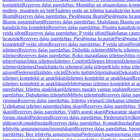
komplekti
Rezerves daļas paredzētas: Montāžas un atjaunošanas komp
podiem, pisuāriem un bidē
Tualetes podu un izlietņu kanalizācijas kom
līkumi
Rezerves daļas paredzētas: Pieslēguma līkumi
Pieslēguma īscau
līkumu pagarinājumi
Rezerves daļas paredzētas: Skalošanas līkumu p
kanalizācijas komplekti
Rezerves daļas paredzētas: Pisuāru kanalizāci
veida sifoni
Rezerves daļas paredzētas: P veida sifoni
Skalošanas cauru
īscaurule
Rezerves daļas paredzētas: Pieslēguma īscaurule
Pieslēguma 
komplekti
P veida sifoni
Rezerves daļas paredzētas: P veida sifoni
Piesl
izlietnes
Rezerves daļas paredzētas: Dubultās izlietnes
Mēbeļu izlietnes
izlietnes
Rezerves daļas paredzētas: Roku mazgāšanas izlietnes
Stūra r
iebūvējamas
Stūra izlietnes
Izlietnes Comfort
Izlietnes bērniem
Izlietnes
izlietnes
Izlietnes
Daudzfunkciju izlietnes
Ģipša izlietne
Klašu telpu izli
aizsegi
Piederumi
Izplūdes vāciņš
Dvieļu turētājs
Stiprinājumi
Dekoratīv
izlietnes komplekti ar apakšskapi
Izlietnes komplekti ar apakšskapi
Rez
izlietnes komplekti ar apakšskapi
Iebūvējamas izlietnes komplekti ar a
paredzētas: Izlietņu apakšskapji
Izlietnes mazām vannas istabām
Rezerv
paredzētas: Dubultajām izlietnēm
Mēbeļu izlietnēm
Rezerves daļas par
virsmas
Rezerves daļas paredzētas: Izlietņu virsmas
Uzliekamai izlietn
Uzliekamai izlietnei taisnstūra
Sānu skapji
Rezerves daļas paredzētas: 
skapji
Rezerves daļas paredzētas: Vidēji augsti skapji
Piekaramie skapji
Sienas plaukti
Piederumi
Rezerves daļas paredzētas: Piederumi
Atvilktņ
plāksnes
Kontaktligzdas
Rezerves daļas paredzētas: Kontaktligzdas
Pap
iebūvētu apgaismojumu
Spoguļskapji
Rezerves daļas paredzētas: Spog
paredzētas: Bez iebūvēta apgaismojuma
Piederumi
Apgaismojuma elem
izmantojot elektrotīklu
Rezerves daļas paredzētas: Vertikāla montāža, d