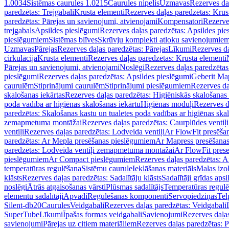
1.0034
Sistēmas caurules 1.0215
Caurules nipelis
Uzmavas
Rezerves da
paredzētas: Trejgabali
Krusta elementi
Rezerves daļas paredzētas: Krus
paredzētas: Pārejas un savienojumi, atvienojami
Kompensatori
Rezerve
trejgabals
Apsildes pieslēgumi
Rezerves daļas paredzētas: Apsildes pie
pieslēgumiem
Sistēmas blīves
Skrūvju komplekti atloku savienojumie
Uzmavas
Pārejas
Rezerves daļas paredzētas: Pārejas
Līkumi
Rezerves da
cirkulācija
Krusta elementi
Rezerves daļas paredzētas: Krusta elementi
Pārejas un savienojumi, atvienojami
Noslēgi
Rezerves daļas paredzētas
pieslēgumi
Rezerves daļas paredzētas: Apsildes pieslēgumi
Geberit Map
caurulēm
Stiprinājumi caurulēm
Stiprinājumi pieslēgumiem
Rezerves da
skalošanas iekārtas
Rezerves daļas paredzētas: Higiēniskās skalošanas 
poda vadība ar higiēnas skalošanas iekārtu
Higiēnas moduļi
Rezerves d
paredzētas: Skalošanas kastu un tualetes poda vadības ar higiēnas ska
zemapmetuma montāžai
Rezerves daļas paredzētas: Caurplūdes vent
ventiļi
Rezerves daļas paredzētas: Lodveida ventiļi
Ar FlowFit presēša
paredzētas: Ar Mepla presēšanas pieslēgumiem
Ar Mapress presēšana
paredzētas: Lodveida ventiļi zemapmetuma montāžai
Ar FlowFit pres
pieslēgumiem
Ar Compact pieslēgumiem
Rezerves daļas paredzētas: 
temperatūras regulēšana
Sistēmu caurule
Ieklāšanas materiāls
Malas izol
klāsts
Rezerves daļas paredzētas: Sadalītāju klāsts
Sadalītāji grīdas apsi
noslēgi
Ātrās atgaisošanas vārsti
Plūsmas sadalītājs
Temperatūras regulē
elementu sadalītāji
Apvadi
Regulēšanas komponenti
Servopiedziņas
Tel
Silent-db20
Caurules
Veidgabali
Rezerves daļas paredzētas: Veidgabali
SuperTube
Līkumi
Īpašas formas veidgabali
Savienojumi
Rezerves daļa
savienojumi
Pārejas uz citiem materiāliem
Rezerves daļas paredzētas: P