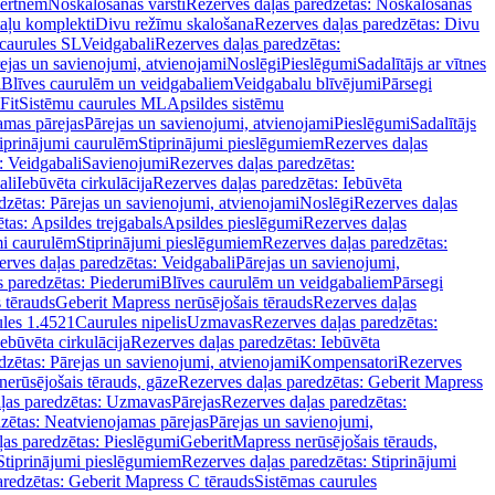
vertnēm
Noskalošanas vārsti
Rezerves daļas paredzētas: Noskalošanas
taļu komplekti
Divu režīmu skalošana
Rezerves daļas paredzētas: Divu
caurules SL
Veidgabali
Rezerves daļas paredzētas:
ejas un savienojumi, atvienojami
Noslēgi
Pieslēgumi
Sadalītājs ar vītnes
i
Blīves caurulēm un veidgabaliem
Veidgabalu blīvējumi
Pārsegi
Fit
Sistēmu caurules ML
Apsildes sistēmu
amas pārejas
Pārejas un savienojumi, atvienojami
Pieslēgumi
Sadalītājs
iprinājumi caurulēm
Stiprinājumi pieslēgumiem
Rezerves daļas
: Veidgabali
Savienojumi
Rezerves daļas paredzētas:
ali
Iebūvēta cirkulācija
Rezerves daļas paredzētas: Iebūvēta
dzētas: Pārejas un savienojumi, atvienojami
Noslēgi
Rezerves daļas
tas: Apsildes trejgabals
Apsildes pieslēgumi
Rezerves daļas
mi caurulēm
Stiprinājumi pieslēgumiem
Rezerves daļas paredzētas:
rves daļas paredzētas: Veidgabali
Pārejas un savienojumi,
s paredzētas: Piederumi
Blīves caurulēm un veidgabaliem
Pārsegi
 tērauds
Geberit Mapress nerūsējošais tērauds
Rezerves daļas
ules 1.4521
Caurules nipelis
Uzmavas
Rezerves daļas paredzētas:
Iebūvēta cirkulācija
Rezerves daļas paredzētas: Iebūvēta
dzētas: Pārejas un savienojumi, atvienojami
Kompensatori
Rezerves
nerūsējošais tērauds, gāze
Rezerves daļas paredzētas: Geberit Mapress
ļas paredzētas: Uzmavas
Pārejas
Rezerves daļas paredzētas:
zētas: Neatvienojamas pārejas
Pārejas un savienojumi,
ļas paredzētas: Pieslēgumi
GeberitMapress nerūsējošais tērauds,
Stiprinājumi pieslēgumiem
Rezerves daļas paredzētas: Stiprinājumi
aredzētas: Geberit Mapress C tērauds
Sistēmas caurules