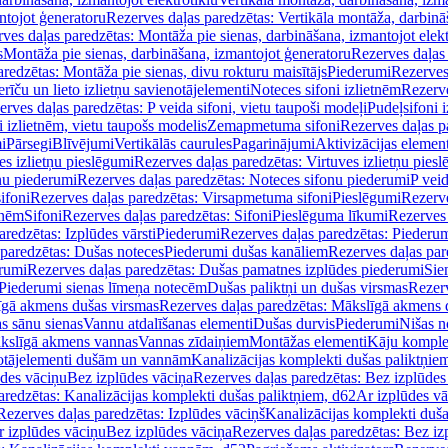
ntojot ģeneratoru
Rezerves daļas paredzētas: Vertikāla montāža, darbinā
ves daļas paredzētas: Montāža pie sienas, darbināšana, izmantojot elekt
s
Montāža pie sienas, darbināšana, izmantojot ģeneratoru
Rezerves daļas 
redzētas: Montāža pie sienas, divu rokturu maisītājs
Piederumi
Rezerves
erīču un lieto izlietņu savienotājelementi
Noteces sifoni izlietnēm
Rezerve
rves daļas paredzētas: P veida sifoni, vietu taupoši modeļi
Pudeļsifoni 
 izlietnēm, vietu taupošs modelis
Zemapmetuma sifoni
Rezerves daļas 
i
Pārsegi
Blīvējumi
Vertikālās caurules
Pagarinājumi
Aktivizācijas element
es izlietņu pieslēgumi
Rezerves daļas paredzētas: Virtuves izlietņu pies
nu piederumi
Rezerves daļas paredzētas: Noteces sifonu piederumi
P veid
ifoni
Rezerves daļas paredzētas: Virsapmetuma sifoni
Pieslēgumi
Rezerve
tnēm
Sifoni
Rezerves daļas paredzētas: Sifoni
Pieslēguma līkumi
Rezerves 
redzētas: Izplūdes vārsti
Piederumi
Rezerves daļas paredzētas: Piederu
 paredzētas: Dušas noteces
Piederumi dušas kanāliem
Rezerves daļas par
rumi
Rezerves daļas paredzētas: Dušas pamatnes izplūdes piederumi
Sie
 Piederumi sienas līmeņa notecēm
Dušas paliktņi un dušas virsmas
Rezerv
gā akmens dušas virsmas
Rezerves daļas paredzētas: Mākslīgā akmens 
s sānu sienas
Vannu atdalīšanas elementi
Dušas durvis
Piederumi
Nišas n
kslīgā akmens vannas
Vannas zīdaiņiem
Montāžas elementi
Kāju komplek
otājelementi dušām un vannām
Kanalizācijas komplekti dušas paliktņie
ūdes vāciņu
Bez izplūdes vāciņa
Rezerves daļas paredzētas: Bez izplūdes
aredzētas: Kanalizācijas komplekti dušas paliktņiem, d62
Ar izplūdes v
Rezerves daļas paredzētas: Izplūdes vāciņš
Kanalizācijas komplekti duša
r izplūdes vāciņu
Bez izplūdes vāciņa
Rezerves daļas paredzētas: Bez iz