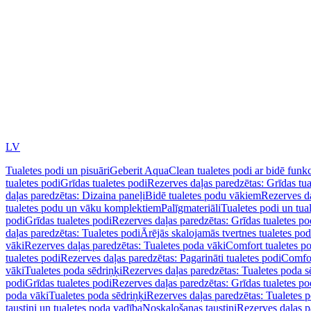
LV
Tualetes podi un pisuāri
Geberit AquaClean tualetes podi ar bidē funkc
tualetes podi
Grīdas tualetes podi
Rezerves daļas paredzētas: Grīdas tua
daļas paredzētas: Dizaina paneļi
Bidē tualetes podu vākiem
Rezerves da
tualetes podu un vāku komplektiem
Palīgmateriāli
Tualetes podi un tua
podi
Grīdas tualetes podi
Rezerves daļas paredzētas: Grīdas tualetes po
daļas paredzētas: Tualetes podi
Ārējās skalojamās tvertnes tualetes po
vāki
Rezerves daļas paredzētas: Tualetes poda vāki
Comfort tualetes p
tualetes podi
Rezerves daļas paredzētas: Pagarināti tualetes podi
Comfor
vāki
Tualetes poda sēdriņķi
Rezerves daļas paredzētas: Tualetes poda s
podi
Grīdas tualetes podi
Rezerves daļas paredzētas: Grīdas tualetes po
poda vāki
Tualetes poda sēdriņķi
Rezerves daļas paredzētas: Tualetes p
taustiņi un tualetes poda vadība
Noskalošanas taustiņi
Rezerves daļas p