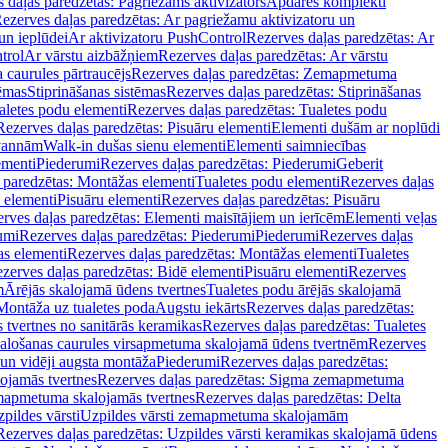
 daļas paredzētas: Pagriežams aktivizators
Apdares komplekti
ezerves daļas paredzētas: Ar pagriežamu aktivizatoru un
un ieplūdei
Ar aktivizatoru PushControl
Rezerves daļas paredzētas: Ar
trol
Ar vārstu aizbāžņiem
Rezerves daļas paredzētas: Ar vārstu
aurules pārtraucējs
Rezerves daļas paredzētas: Zemapmetuma
tēmas
Stiprināšanas sistēmas
Rezerves daļas paredzētas: Stiprināšanas
aletes podu elementi
Rezerves daļas paredzētas: Tualetes podu
Rezerves daļas paredzētas: Pisuāru elementi
Elementi dušām ar noplūdi
 vannām
Walk-in dušas sienu elementi
Elementi saimniecības
ementi
Piederumi
Rezerves daļas paredzētas: Piederumi
Geberit
 paredzētas: Montāžas elementi
Tualetes podu elementi
Rezerves daļas
 elementi
Pisuāru elementi
Rezerves daļas paredzētas: Pisuāru
rves daļas paredzētas: Elementi maisītājiem un ierīcēm
Elementi veļas
umi
Rezerves daļas paredzētas: Piederumi
Piederumi
Rezerves daļas
s elementi
Rezerves daļas paredzētas: Montāžas elementi
Tualetes
zerves daļas paredzētas: Bidē elementi
Pisuāru elementi
Rezerves
m
Ārējās skalojamā ūdens tvertnes
Tualetes podu ārējās skalojamā
Montāža uz tualetes poda
Augstu iekārts
Rezerves daļas paredzētas:
 tvertnes no sanitārās keramikas
Rezerves daļas paredzētas: Tualetes
alošanas caurules virsapmetuma skalojamā ūdens tvertnēm
Rezerves
un vidēji augsta montāža
Piederumi
Rezerves daļas paredzētas:
jamās tvertnes
Rezerves daļas paredzētas: Sigma zemapmetuma
mapmetuma skalojamās tvertnes
Rezerves daļas paredzētas: Delta
pildes vārsti
Uzpildes vārsti zemapmetuma skalojamām
Rezerves daļas paredzētas: Uzpildes vārsti keramikas skalojamā ūdens