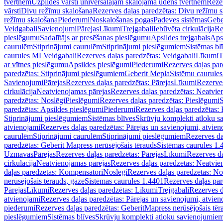
tvertnēm
Uzpildes vārsti universālajām skalojamā ūdens tvertnēm
Rezer
vārsti
Divu režīmu skalošana
Rezerves daļas paredzētas: Divu režīmu 
režīmu skalošana
Piederumi
Noskalošanas pogas
Padeves sistēmas
Gebe
Veidgabali
Savienojumi
Pārejas
Līkumi
Trejgabali
Iebūvēta cirkulācija
Re
pieslēgumu
Sadalītājs ar presēšanas pieslēgumu
Apsildes trejgabals
Apsi
caurulēm
Stiprinājumi caurulēm
Stiprinājumi pieslēgumiem
Sistēmas bl
caurules ML
Veidgabali
Rezerves daļas paredzētas: Veidgabali
Līkumi
T
ar vītnes pieslēgumu
Apsildes pieslēgumi
Piederumi
Rezerves daļas par
paredzētas: Stiprinājumi pieslēgumiem
Geberit Mepla
Sistēmu caurule
Savienojumi
Pārejas
Rezerves daļas paredzētas: Pārejas
Līkumi
Rezerves
cirkulācija
Neatvienojamas pārejas
Rezerves daļas paredzētas: Neatvie
paredzētas: Noslēgi
Pieslēgumi
Rezerves daļas paredzētas: Pieslēgumi
S
paredzētas: Apsildes pieslēgumi
Piederumi
Rezerves daļas paredzētas:
Stiprinājumi pieslēgumiem
Sistēmas blīves
Skrūvju komplekti atloku 
atvienojami
Rezerves daļas paredzētas: Pārejas un savienojumi, atvien
caurulēm
Stiprinājumi caurulēm
Stiprinājumi pieslēgumiem
Rezerves da
paredzētas: Geberit Mapress nerūsējošais tērauds
Sistēmas caurules 1.
Uzmavas
Pārejas
Rezerves daļas paredzētas: Pārejas
Līkumi
Rezerves da
cirkulācija
Neatvienojamas pārejas
Rezerves daļas paredzētas: Neatvie
daļas paredzētas: Kompensatori
Noslēgi
Rezerves daļas paredzētas: No
nerūsējošais tērauds, gāze
Sistēmas caurules 1.4401
Rezerves daļas par
Pārejas
Līkumi
Rezerves daļas paredzētas: Līkumi
Trejgabali
Rezerves d
atvienojami
Rezerves daļas paredzētas: Pārejas un savienojumi, atvien
piederumi
Rezerves daļas paredzētas: GeberitMapress nerūsējošais tēr
pieslēgumiem
Sistēmas blīves
Skrūvju komplekti atloku savienojumie