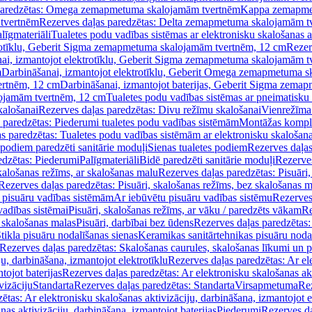
paredzētas: Omega zemapmetuma skalojamām tvertnēm
Kappa zemapme
tvertnēm
Rezerves daļas paredzētas: Delta zemapmetuma skalojamām t
līgmateriāli
Tualetes podu vadības sistēmas ar elektronisku skalošanas a
trotīklu, Geberit Sigma zemapmetuma skalojamām tvertnēm, 12 cm
Rezer
ai, izmantojot elektrotīklu, Geberit Sigma zemapmetuma skalojamām t
m
Darbināšanai, izmantojot elektrotīklu, Geberit Omega zemapmetuma 
ertnēm, 12 cm
Darbināšanai, izmantojot baterijas, Geberit Sigma zem
lojamām tvertnēm, 12 cm
Tualetes podu vadības sistēmas ar pneimatisku 
kalošanai
Rezerves daļas paredzētas: Divu režīmu skalošanai
Vienrežīma
 paredzētas: Piederumi tualetes podu vadības sistēmām
Montāžas kompl
s paredzētas: Tualetes podu vadības sistēmām ar elektronisku skalošana
 podiem paredzēti sanitārie moduļi
Sienas tualetes podiem
Rezerves daļas
edzētas: Piederumi
Palīgmateriāli
Bidē paredzēti sanitārie moduļi
Rezerves
skalošanas režīms, ar skalošanas malu
Rezerves daļas paredzētas: Pisuāri
Rezerves daļas paredzētas: Pisuāri, skalošanas režīms, bez skalošanas m
pisuāru vadības sistēmām
Ar iebūvētu pisuāru vadības sistēmu
Rezerves
vadības sistēmai
Pisuāri, skalošanas režīms, ar vāku / paredzēts vākam
Re
 skalošanas malas
Pisuāri, darbībai bez ūdens
Rezerves daļas paredzētas:
tikla pisuāru nodalīšanas sienas
Keramikas sanitārtehnikas pisuāru noda
Rezerves daļas paredzētas: Skalošanas caurules, skalošanas līkumi un p
u, darbināšana, izmantojot elektrotīklu
Rezerves daļas paredzētas: Ar el
tojot baterijas
Rezerves daļas paredzētas: Ar elektronisku skalošanas akt
vizāciju
Standarta
Rezerves daļas paredzētas: Standarta
Virsapmetuma
Re
ētas: Ar elektronisku skalošanas aktivizāciju, darbināšana, izmantojot e
as aktivizāciju, darbināšana, izmantojot baterijas
Piederumi
Rezerves da