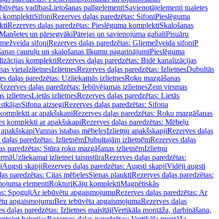
ebūvētas vadības
Lietošanas palīgelementi
Savienotājelementi tualetes
s komplekti
Sifoni
Rezerves daļas paredzētas: Sifoni
Pieslēguma
kti
Rezerves daļas paredzētas: Pieslēguma komplekti
Skalošanas
Manšetes un pārsegvāki
Pārejas un savienojuma gabali
Pisuāru
mežveida sifoni
Rezerves daļas paredzētas: Gliemežveida sifoni
P
šanas cauruļu un skalošanas līkumu pagarinājumi
Pieslēguma
izācijas komplekti
Rezerves daļas paredzētas: Bidē kanalizācijas
as vieta
Izlietnes
Izlietnes
Rezerves daļas paredzētas: Izlietnes
Dubultās
s daļas paredzētas: Uzliekamās izlietnes
Roku mazgāšanas
Rezerves daļas paredzētas: Iebūvējamas izlietnes
Zem virsmas
s izlietnes
Lietās izlietnes
Rezerves daļas paredzētas: Lietās
stkājas
Sifona aizsegi
Rezerves daļas paredzētas: Sifona
komplekti ar apakšskapi
Rezerves daļas paredzētas: Roku mazgāšanas
es komplekti ar apakšskapi
Rezerves daļas paredzētas: Mēbeļu
r apakšskapi
Vannas istabas mēbeles
Izlietņu apakšskapji
Rezerves daļas
daļas paredzētas: Izlietnēm
Dubultajām izlietnēm
Rezerves daļas
as paredzētas: Stūra roku mazgāšanas izlietnēm
Izlietņu
ormā
Uzliekamai izlietnei taisnstūra
Rezerves daļas paredzētas:
i
Augsti skapji
Rezerves daļas paredzētas: Augsti skapji
Vidēji augsti
as paredzētas: Citas mēbeles
Sienas plaukti
Rezerves daļas paredzētas:
ojuma elementi
Rokturi
Kāju komplekti
Magnētiskās
s: Spoguļi
Ar iebūvētu apgaismojumu
Rezerves daļas paredzētas: Ar
vētu apgaismojumu
Bez iebūvēta apgaismojuma
Rezerves daļas
s daļas paredzētas: Izlietnes maisītāji
Vertikāla montāža, darbināšana,
ntojot baterijas
Rezerves daļas paredzētas: Vertikāla montāža,