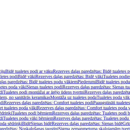
iju
Bidē tualetes podi ar vāku
Rezerves daļas paredzētas: Bidē tualetes 
letes podi
Bidē vāki
Rezerves daļas paredzētas: Bidē vāki
Tualetes podi
ļas paredzētas: Bidē tualetes podu vākiem
Piederumi
Bidē tualetes pod
letes poda vāki
Sienas tualetes podi
Rezerves daļas paredzētas: Sienas tu
di
Tualetes podi montāžai ar ārējo ūdens tvertni
Rezerves daļas paredzēta
diem, no sanitārās keramikas
Montāža uz tualetes poda
Tualetes poda vāk
odi
Rezerves daļas paredzētas: Comfort tualetes podi
Paaugstināti tualete
t tualetes poda vāki
Rezerves daļas paredzētas: Comfort tualetes poda 
ēdriņķi
Tualetes podi bērniem
Rezerves daļas paredzētas: Tualetes podi 
di
Tualetes podu vāki bērniem
Rezerves daļas paredzētas: Tualetes podu
oda sēdriņķi
Bidē
Sienas bidē
Rezerves daļas paredzētas: Sienas bidē
Grī
aredzētas: Noskalošanas taustiņi
Sigma zemapmetuma skalojamām tver