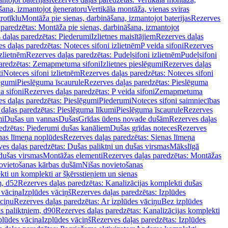
šana, izmantojot ģeneratoru
Vertikāla montāža, vienas sviras
rotīklu
Montāža pie sienas, darbināšana, izmantojot baterijas
Rezerves
paredzētas: Montāža pie sienas, darbināšana, izmantojot
 daļas paredzētas: Piederumi
Izlietnes maisītājiem
Rezerves daļas
s daļas paredzētas: Noteces sifoni izlietnēm
P veida sifoni
Rezerves
izlietnēm
Rezerves daļas paredzētas: Pudeļsifoni izlietnēm
Pudeļsifoni
paredzētas: Zemapmetuma sifoni
Izlietnes pieslēgumi
Rezerves daļas
i
Noteces sifoni izlietnēm
Rezerves daļas paredzētas: Noteces sifoni
lēgumi
Pieslēguma īscaurule
Rezerves daļas paredzētas: Pieslēguma
a sifoni
Rezerves daļas paredzētas: P veida sifoni
Zemapmetuma
s daļas paredzētas: Pieslēgumi
Piederumi
Noteces sifoni saimniecības
daļas paredzētas: Pieslēguma līkumi
Pieslēguma īscaurule
Rezerves
mi
Dušas un vannas
Dušas
Grīdas ūdens novade dušām
Rezerves daļas
edzētas: Piederumi dušas kanāliem
Dušas grīdas noteces
Rezerves
nas līmeņa noplūdes
Rezerves daļas paredzētas: Sienas līmeņa
es daļas paredzētas: Dušas paliktņi un dušas virsmas
Mākslīgā
dušas virsmas
Montāžas elementi
Rezerves daļas paredzētas: Montāžas
ovietošanas kārbas dušām
Nišas novietošanas
ti un komplekti ar šķērsstieņiem un sienas
m, d52
Rezerves daļas paredzētas: Kanalizācijas komplekti dušas
 vāciņa
Izplūdes vāciņš
Rezerves daļas paredzētas: Izplūdes
āciņu
Rezerves daļas paredzētas: Ar izplūdes vāciņu
Bez izplūdes
s paliktņiem, d90
Rezerves daļas paredzētas: Kanalizācijas komplekti
plūdes vāciņa
Izplūdes vāciņš
Rezerves daļas paredzētas: Izplūdes