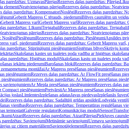
ļas paredzētas: Uzmavas
Pārejas
Rezerves daļas paredzētas: Pārejas
Līku
ta elementi
Neatvienojamas pārejas
Rezerves daļas paredzētas: Neatvien
s daļas paredzētas: Kompensatori
Noslēgi
Rezerves daļas paredzētas: No
slēgumi
Geberit Mapress C tērauds, piederumi
Blīves caurulēm un veidg
m
Geberit Mapress varš
Geberit Mapress varš
Rezerves daļas paredzētas: 
ļas paredzētas: Līkumi
Trejgabali
Rezerves daļas paredzētas: Trejgabali
Neatvienojamas pārejas
Rezerves daļas paredzētas: Neatvienojamas pāre
: Noslēgi
Pieslēgumi
Rezerves daļas paredzētas: Pieslēgumi
Apsildes trej
ress varš, piederumi
Rezerves daļas paredzētas: Geberit Mapress varš,
ļas paredzētas: Stiprinājumi pieslēgumiem
Sistēmas blīves
Skrūvju komp
iekārtas
Skalošanas kastes un tualetes poda vadība ar higiēnas skalošana
aļas paredzētas: Higiēnas moduļi
Skalošanas kastu un tualetes poda vad
lošanas iekārtu piederumi
Barošanas bloki
Rezerves daļas paredzētas: Ba
iļi zemapmetuma montāžai
Ar Mapress presēšanas pieslēgumiem
Rezerves
nas pieslēgumiem
Rezerves daļas paredzētas: Ar FlowFit presēšanas pi
s pieslēgumiem
Rezerves daļas paredzētas: Ar Mapress presēšanas pies
es savienojumiem
Ar Mepla presēšanas pieslēgumiem
Rezerves daļas pa
Ar Compact pieslēgumiem
Pretvārsti
Ar Mapress presēšanas pieslēgumie
ācijas joslas
Līmlentes
Izplešanas adatas
Javas piedevas
Izplešanās šuves
ldei
Rezerves daļas paredzētas: Sadalītāji grīdas apsildei
Lodveida ventiļi
šanas vienības
Rezerves daļas paredzētas: Temperatūras regulēšanas vie
pas termostati
Galvenie regulatori
Komunikācijas moduļi
Sensori
Transfor
Līkumi
Atzari
Rezerves daļas paredzētas: Atzari
Pārejas
Piekļuves caurule
s paredzētas: Savienojumi
Metināmie savienojumi
Uzmavu savienojumi
R
ārejas uz citiem materiāliem
Savienotājelementi
Rezerves daļas paredzēt