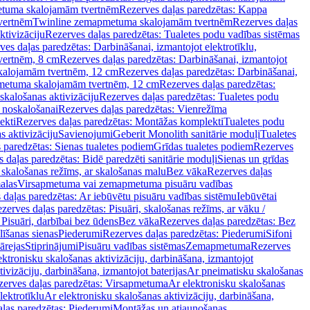
tuma skalojamām tvertnēm
Rezerves daļas paredzētas: Kappa
vertnēm
Twinline zemapmetuma skalojamām tvertnēm
Rezerves daļas
ktivizāciju
Rezerves daļas paredzētas: Tualetes podu vadības sistēmas
ves daļas paredzētas: Darbināšanai, izmantojot elektrotīklu,
vertnēm, 8 cm
Rezerves daļas paredzētas: Darbināšanai, izmantojot
skalojamām tvertnēm, 12 cm
Rezerves daļas paredzētas: Darbināšanai,
apmetuma skalojamām tvertnēm, 12 cm
Rezerves daļas paredzētas:
skalošanas aktivizāciju
Rezerves daļas paredzētas: Tualetes podu
 noskalošanai
Rezerves daļas paredzētas: Vienrežīma
ekti
Rezerves daļas paredzētas: Montāžas komplekti
Tualetes podu
s aktivizāciju
Savienojumi
Geberit Monolith sanitārie moduļi
Tualetes
 paredzētas: Sienas tualetes podiem
Grīdas tualetes podiem
Rezerves
 daļas paredzētas: Bidē paredzēti sanitārie moduļi
Sienas un grīdas
, skalošanas režīms, ar skalošanas malu
Bez vāka
Rezerves daļas
alas
Virsapmetuma vai zemapmetuma pisuāru vadības
 daļas paredzētas: Ar iebūvētu pisuāru vadības sistēmu
Iebūvētai
zerves daļas paredzētas: Pisuāri, skalošanas režīms, ar vāku /
 Pisuāri, darbībai bez ūdens
Bez vāka
Rezerves daļas paredzētas: Bez
līšanas sienas
Piederumi
Rezerves daļas paredzētas: Piederumi
Sifoni
ārejas
Stiprinājumi
Pisuāru vadības sistēmas
Zemapmetuma
Rezerves
ektronisku skalošanas aktivizāciju, darbināšana, izmantojot
ivizāciju, darbināšana, izmantojot baterijas
Ar pneimatisku skalošanas
zerves daļas paredzētas: Virsapmetuma
Ar elektronisku skalošanas
lektrotīklu
Ar elektronisku skalošanas aktivizāciju, darbināšana,
ļas paredzētas: Piederumi
Montāžas un atjaunošanas