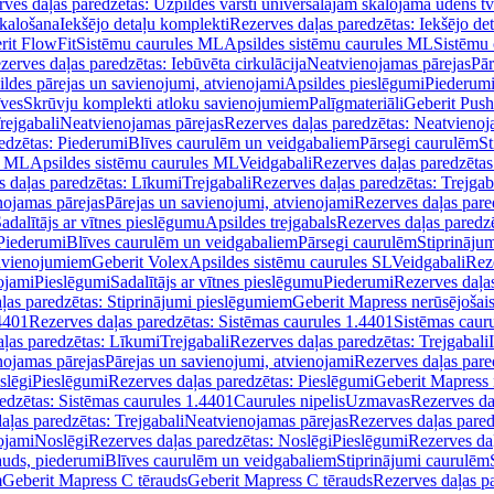
ves daļas paredzētas: Uzpildes vārsti universālajām skalojamā ūdens t
skalošana
Iekšējo detaļu komplekti
Rezerves daļas paredzētas: Iekšējo de
rit FlowFit
Sistēmu caurules ML
Apsildes sistēmu caurules ML
Sistēmu 
zerves daļas paredzētas: Iebūvēta cirkulācija
Neatvienojamas pārejas
Pār
ldes pārejas un savienojumi, atvienojami
Apsildes pieslēgumi
Piederum
īves
Skrūvju komplekti atloku savienojumiem
Palīgmateriāli
Geberit Push
rejgabali
Neatvienojamas pārejas
Rezerves daļas paredzētas: Neatvienoj
edzētas: Piederumi
Blīves caurulēm un veidgabaliem
Pārsegi caurulēm
St
s ML
Apsildes sistēmu caurules ML
Veidgabali
Rezerves daļas paredzētas
 daļas paredzētas: Līkumi
Trejgabali
Rezerves daļas paredzētas: Trejgab
nojamas pārejas
Pārejas un savienojumi, atvienojami
Rezerves daļas pare
adalītājs ar vītnes pieslēgumu
Apsildes trejgabals
Rezerves daļas paredzē
 Piederumi
Blīves caurulēm un veidgabaliem
Pārsegi caurulēm
Stiprināju
savienojumiem
Geberit Volex
Apsildes sistēmu caurules SL
Veidgabali
Reze
ojami
Pieslēgumi
Sadalītājs ar vītnes pieslēgumu
Piederumi
Rezerves daļa
ļas paredzētas: Stiprinājumi pieslēgumiem
Geberit Mapress nerūsējošais
4401
Rezerves daļas paredzētas: Sistēmas caurules 1.4401
Sistēmas caur
ļas paredzētas: Līkumi
Trejgabali
Rezerves daļas paredzētas: Trejgabali
nojamas pārejas
Pārejas un savienojumi, atvienojami
Rezerves daļas pare
slēgi
Pieslēgumi
Rezerves daļas paredzētas: Pieslēgumi
Geberit Mapress 
edzētas: Sistēmas caurules 1.4401
Caurules nipelis
Uzmavas
Rezerves da
aļas paredzētas: Trejgabali
Neatvienojamas pārejas
Rezerves daļas pared
ojami
Noslēgi
Rezerves daļas paredzētas: Noslēgi
Pieslēgumi
Rezerves da
auds, piederumi
Blīves caurulēm un veidgabaliem
Stiprinājumi caurulēm
m
Geberit Mapress C tērauds
Geberit Mapress C tērauds
Rezerves daļas p