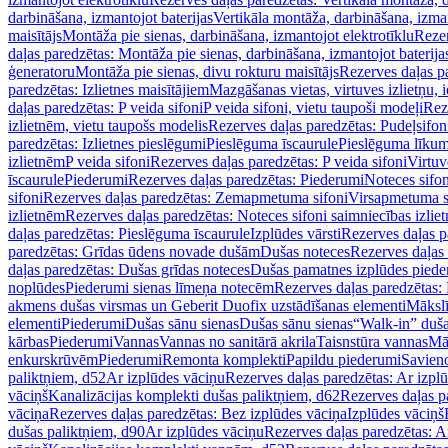
darbināšana, izmantojot baterijas
Vertikāla montāža, darbināšana, izma
maisītājs
Montāža pie sienas, darbināšana, izmantojot elektrotīklu
Rezer
daļas paredzētas: Montāža pie sienas, darbināšana, izmantojot baterija
ģeneratoru
Montāža pie sienas, divu rokturu maisītājs
Rezerves daļas pa
paredzētas: Izlietnes maisītājiem
Mazgāšanas vietas, virtuves izlietņu, i
daļas paredzētas: P veida sifoni
P veida sifoni, vietu taupoši modeļi
Reze
izlietnēm, vietu taupošs modelis
Rezerves daļas paredzētas: Pudeļsifoni
paredzētas: Izlietnes pieslēgumi
Pieslēguma īscaurule
Pieslēguma līkum
izlietnēm
P veida sifoni
Rezerves daļas paredzētas: P veida sifoni
Virtuv
īscaurule
Piederumi
Rezerves daļas paredzētas: Piederumi
Noteces sifo
sifoni
Rezerves daļas paredzētas: Zemapmetuma sifoni
Virsapmetuma s
izlietnēm
Rezerves daļas paredzētas: Noteces sifoni saimniecības izlie
daļas paredzētas: Pieslēguma īscaurule
Izplūdes vārsti
Rezerves daļas pa
paredzētas: Grīdas ūdens novade dušām
Dušas noteces
Rezerves daļas
daļas paredzētas: Dušas grīdas noteces
Dušas pamatnes izplūdes piede
noplūdes
Piederumi sienas līmeņa notecēm
Rezerves daļas paredzētas:
akmens dušas virsmas un Geberit Duofix uzstādīšanas elementi
Mākslī
elementi
Piederumi
Dušas sānu sienas
Dušas sānu sienas
“Walk-in” duša
kārbas
Piederumi
Vannas
Vannas no sanitārā akrila
Taisnstūra vannas
Mā
enkurskrūvēm
Piederumi
Remonta komplekti
Papildu piederumi
Savien
paliktņiem, d52
Ar izplūdes vāciņu
Rezerves daļas paredzētas: Ar izpl
vāciņš
Kanalizācijas komplekti dušas paliktņiem, d62
Rezerves daļas p
vāciņa
Rezerves daļas paredzētas: Bez izplūdes vāciņa
Izplūdes vāciņš
dušas paliktņiem, d90
Ar izplūdes vāciņu
Rezerves daļas paredzētas: A