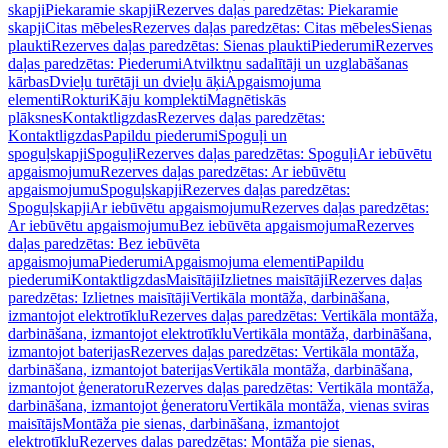
skapji
Piekaramie skapji
Rezerves daļas paredzētas: Piekaramie
skapji
Citas mēbeles
Rezerves daļas paredzētas: Citas mēbeles
Sienas
plaukti
Rezerves daļas paredzētas: Sienas plaukti
Piederumi
Rezerves
daļas paredzētas: Piederumi
Atvilktņu sadalītāji un uzglabāšanas
kārbas
Dvieļu turētāji un dvieļu āķi
Apgaismojuma
elementi
Rokturi
Kāju komplekti
Magnētiskās
plāksnes
Kontaktligzdas
Rezerves daļas paredzētas:
Kontaktligzdas
Papildu piederumi
Spoguļi un
spoguļskapji
Spoguļi
Rezerves daļas paredzētas: Spoguļi
Ar iebūvētu
apgaismojumu
Rezerves daļas paredzētas: Ar iebūvētu
apgaismojumu
Spoguļskapji
Rezerves daļas paredzētas:
Spoguļskapji
Ar iebūvētu apgaismojumu
Rezerves daļas paredzētas:
Ar iebūvētu apgaismojumu
Bez iebūvēta apgaismojuma
Rezerves
daļas paredzētas: Bez iebūvēta
apgaismojuma
Piederumi
Apgaismojuma elementi
Papildu
piederumi
Kontaktligzdas
Maisītāji
Izlietnes maisītāji
Rezerves daļas
paredzētas: Izlietnes maisītāji
Vertikāla montāža, darbināšana,
izmantojot elektrotīklu
Rezerves daļas paredzētas: Vertikāla montāža,
darbināšana, izmantojot elektrotīklu
Vertikāla montāža, darbināšana,
izmantojot baterijas
Rezerves daļas paredzētas: Vertikāla montāža,
darbināšana, izmantojot baterijas
Vertikāla montāža, darbināšana,
izmantojot ģeneratoru
Rezerves daļas paredzētas: Vertikāla montāža,
darbināšana, izmantojot ģeneratoru
Vertikāla montāža, vienas sviras
maisītājs
Montāža pie sienas, darbināšana, izmantojot
elektrotīklu
Rezerves daļas paredzētas: Montāža pie sienas,