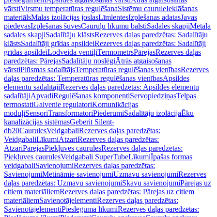
vārsti
Virsmu temperatūras regulēšana
Sistēmu caurule
Ieklāšanas
materiāls
Malas izolācijas joslas
Līmlentes
Izplešanas adatas
Javas
piedevas
Izplešanās šuves
Cauruļu līkumu balsti
Sadales skapji
Metāla
sadales skapji
Sadalītāju klāsts
Rezerves daļas paredzētas: Sadalītāju
klāsts
Sadalītāji grīdas apsildei
Rezerves daļas paredzētas: Sadalītāji
grīdas apsildei
Lodveida ventiļi
Termometrs
Pārejas
Rezerves daļas
paredzētas: Pārejas
Sadalītāju noslēgi
Ātrās atgaisošanas
vārsti
Plūsmas sadalītājs
Temperatūras regulēšanas vienības
Rezerves
daļas paredzētas: Temperatūras regulēšanas vienības
Apsildes
elementu sadalītāji
Rezerves daļas paredzētas: Apsildes elementu
sadalītāji
Apvadi
Regulēšanas komponenti
Servopiedziņas
Telpas
termostati
Galvenie regulatori
Komunikācijas
moduļi
Sensori
Transformatori
Piederumi
Sadalītāju izolācija
Ēku
kanalizācijas sistēmas
Geberit Silent-
db20
Caurules
Veidgabali
Rezerves daļas paredzētas:
Veidgabali
Līkumi
Atzari
Rezerves daļas paredzētas:
Atzari
Pārejas
Piekļuves caurules
Rezerves daļas paredzētas:
Piekļuves caurules
Veidgabali SuperTube
Līkumi
Īpašas formas
veidgabali
Savienojumi
Rezerves daļas paredzētas:
Savienojumi
Metināmie savienojumi
Uzmavu savienojumi
Rezerves
daļas paredzētas: Uzmavu savienojumi
Skavu savienojumi
Pārejas uz
citiem materiāliem
Rezerves daļas paredzētas: Pārejas uz citiem
materiāliem
Savienotājelementi
Rezerves daļas paredzētas:
Savienotājelementi
Pieslēguma līkumi
Rezerves daļas paredzētas: