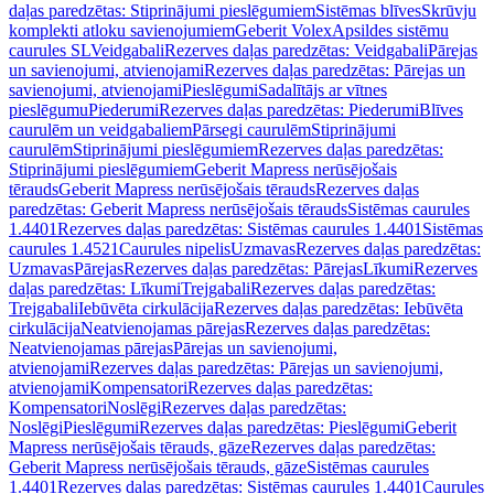
daļas paredzētas: Stiprinājumi pieslēgumiem
Sistēmas blīves
Skrūvju
komplekti atloku savienojumiem
Geberit Volex
Apsildes sistēmu
caurules SL
Veidgabali
Rezerves daļas paredzētas: Veidgabali
Pārejas
un savienojumi, atvienojami
Rezerves daļas paredzētas: Pārejas un
savienojumi, atvienojami
Pieslēgumi
Sadalītājs ar vītnes
pieslēgumu
Piederumi
Rezerves daļas paredzētas: Piederumi
Blīves
caurulēm un veidgabaliem
Pārsegi caurulēm
Stiprinājumi
caurulēm
Stiprinājumi pieslēgumiem
Rezerves daļas paredzētas:
Stiprinājumi pieslēgumiem
Geberit Mapress nerūsējošais
tērauds
Geberit Mapress nerūsējošais tērauds
Rezerves daļas
paredzētas: Geberit Mapress nerūsējošais tērauds
Sistēmas caurules
1.4401
Rezerves daļas paredzētas: Sistēmas caurules 1.4401
Sistēmas
caurules 1.4521
Caurules nipelis
Uzmavas
Rezerves daļas paredzētas:
Uzmavas
Pārejas
Rezerves daļas paredzētas: Pārejas
Līkumi
Rezerves
daļas paredzētas: Līkumi
Trejgabali
Rezerves daļas paredzētas:
Trejgabali
Iebūvēta cirkulācija
Rezerves daļas paredzētas: Iebūvēta
cirkulācija
Neatvienojamas pārejas
Rezerves daļas paredzētas:
Neatvienojamas pārejas
Pārejas un savienojumi,
atvienojami
Rezerves daļas paredzētas: Pārejas un savienojumi,
atvienojami
Kompensatori
Rezerves daļas paredzētas:
Kompensatori
Noslēgi
Rezerves daļas paredzētas:
Noslēgi
Pieslēgumi
Rezerves daļas paredzētas: Pieslēgumi
Geberit
Mapress nerūsējošais tērauds, gāze
Rezerves daļas paredzētas:
Geberit Mapress nerūsējošais tērauds, gāze
Sistēmas caurules
1.4401
Rezerves daļas paredzētas: Sistēmas caurules 1.4401
Caurules