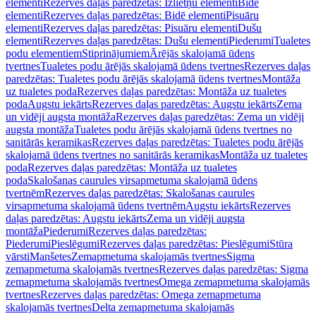
elementi
Rezerves daļas paredzētas: Izlietņu elementi
Bidē
elementi
Rezerves daļas paredzētas: Bidē elementi
Pisuāru
elementi
Rezerves daļas paredzētas: Pisuāru elementi
Dušu
elementi
Rezerves daļas paredzētas: Dušu elementi
Piederumi
Tualetes
podu elementiem
Stiprinājumiem
Ārējās skalojamā ūdens
tvertnes
Tualetes podu ārējās skalojamā ūdens tvertnes
Rezerves daļas
paredzētas: Tualetes podu ārējās skalojamā ūdens tvertnes
Montāža
uz tualetes poda
Rezerves daļas paredzētas: Montāža uz tualetes
poda
Augstu iekārts
Rezerves daļas paredzētas: Augstu iekārts
Zema
un vidēji augsta montāža
Rezerves daļas paredzētas: Zema un vidēji
augsta montāža
Tualetes podu ārējās skalojamā ūdens tvertnes no
sanitārās keramikas
Rezerves daļas paredzētas: Tualetes podu ārējās
skalojamā ūdens tvertnes no sanitārās keramikas
Montāža uz tualetes
poda
Rezerves daļas paredzētas: Montāža uz tualetes
poda
Skalošanas caurules virsapmetuma skalojamā ūdens
tvertnēm
Rezerves daļas paredzētas: Skalošanas caurules
virsapmetuma skalojamā ūdens tvertnēm
Augstu iekārts
Rezerves
daļas paredzētas: Augstu iekārts
Zema un vidēji augsta
montāža
Piederumi
Rezerves daļas paredzētas:
Piederumi
Pieslēgumi
Rezerves daļas paredzētas: Pieslēgumi
Stūra
vārsti
Manšetes
Zemapmetuma skalojamās tvertnes
Sigma
zemapmetuma skalojamās tvertnes
Rezerves daļas paredzētas: Sigma
zemapmetuma skalojamās tvertnes
Omega zemapmetuma skalojamās
tvertnes
Rezerves daļas paredzētas: Omega zemapmetuma
skalojamās tvertnes
Delta zemapmetuma skalojamās