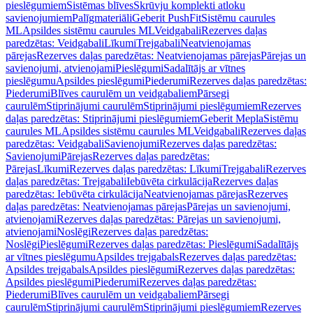
pieslēgumiem
Sistēmas blīves
Skrūvju komplekti atloku
savienojumiem
Palīgmateriāli
Geberit PushFit
Sistēmu caurules
ML
Apsildes sistēmu caurules ML
Veidgabali
Rezerves daļas
paredzētas: Veidgabali
Līkumi
Trejgabali
Neatvienojamas
pārejas
Rezerves daļas paredzētas: Neatvienojamas pārejas
Pārejas un
savienojumi, atvienojami
Pieslēgumi
Sadalītājs ar vītnes
pieslēgumu
Apsildes pieslēgumi
Piederumi
Rezerves daļas paredzētas:
Piederumi
Blīves caurulēm un veidgabaliem
Pārsegi
caurulēm
Stiprinājumi caurulēm
Stiprinājumi pieslēgumiem
Rezerves
daļas paredzētas: Stiprinājumi pieslēgumiem
Geberit Mepla
Sistēmu
caurules ML
Apsildes sistēmu caurules ML
Veidgabali
Rezerves daļas
paredzētas: Veidgabali
Savienojumi
Rezerves daļas paredzētas:
Savienojumi
Pārejas
Rezerves daļas paredzētas:
Pārejas
Līkumi
Rezerves daļas paredzētas: Līkumi
Trejgabali
Rezerves
daļas paredzētas: Trejgabali
Iebūvēta cirkulācija
Rezerves daļas
paredzētas: Iebūvēta cirkulācija
Neatvienojamas pārejas
Rezerves
daļas paredzētas: Neatvienojamas pārejas
Pārejas un savienojumi,
atvienojami
Rezerves daļas paredzētas: Pārejas un savienojumi,
atvienojami
Noslēgi
Rezerves daļas paredzētas:
Noslēgi
Pieslēgumi
Rezerves daļas paredzētas: Pieslēgumi
Sadalītājs
ar vītnes pieslēgumu
Apsildes trejgabals
Rezerves daļas paredzētas:
Apsildes trejgabals
Apsildes pieslēgumi
Rezerves daļas paredzētas:
Apsildes pieslēgumi
Piederumi
Rezerves daļas paredzētas:
Piederumi
Blīves caurulēm un veidgabaliem
Pārsegi
caurulēm
Stiprinājumi caurulēm
Stiprinājumi pieslēgumiem
Rezerves