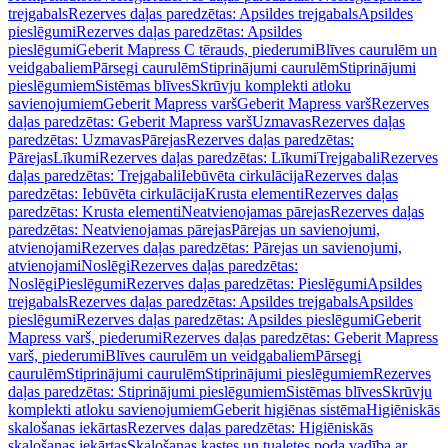
trejgabals
Rezerves daļas paredzētas: Apsildes trejgabals
Apsildes
pieslēgumi
Rezerves daļas paredzētas: Apsildes
pieslēgumi
Geberit Mapress C tērauds, piederumi
Blīves caurulēm un
veidgabaliem
Pārsegi caurulēm
Stiprinājumi caurulēm
Stiprinājumi
pieslēgumiem
Sistēmas blīves
Skrūvju komplekti atloku
savienojumiem
Geberit Mapress varš
Geberit Mapress varš
Rezerves
daļas paredzētas: Geberit Mapress varš
Uzmavas
Rezerves daļas
paredzētas: Uzmavas
Pārejas
Rezerves daļas paredzētas:
Pārejas
Līkumi
Rezerves daļas paredzētas: Līkumi
Trejgabali
Rezerves
daļas paredzētas: Trejgabali
Iebūvēta cirkulācija
Rezerves daļas
paredzētas: Iebūvēta cirkulācija
Krusta elementi
Rezerves daļas
paredzētas: Krusta elementi
Neatvienojamas pārejas
Rezerves daļas
paredzētas: Neatvienojamas pārejas
Pārejas un savienojumi,
atvienojami
Rezerves daļas paredzētas: Pārejas un savienojumi,
atvienojami
Noslēgi
Rezerves daļas paredzētas:
Noslēgi
Pieslēgumi
Rezerves daļas paredzētas: Pieslēgumi
Apsildes
trejgabals
Rezerves daļas paredzētas: Apsildes trejgabals
Apsildes
pieslēgumi
Rezerves daļas paredzētas: Apsildes pieslēgumi
Geberit
Mapress varš, piederumi
Rezerves daļas paredzētas: Geberit Mapress
varš, piederumi
Blīves caurulēm un veidgabaliem
Pārsegi
caurulēm
Stiprinājumi caurulēm
Stiprinājumi pieslēgumiem
Rezerves
daļas paredzētas: Stiprinājumi pieslēgumiem
Sistēmas blīves
Skrūvju
komplekti atloku savienojumiem
Geberit higiēnas sistēma
Higiēniskās
skalošanas iekārtas
Rezerves daļas paredzētas: Higiēniskās
skalošanas iekārtas
Skalošanas kastes un tualetes poda vadība ar