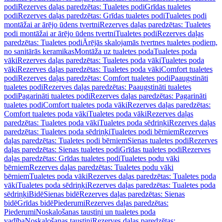
podi
Rezerves daļas paredzētas: Tualetes podi
Grīdas tualetes
podi
Rezerves daļas paredzētas: Grīdas tualetes podi
Tualetes podi
montāžai ar ārējo ūdens tvertni
Rezerves daļas paredzētas: Tualetes
podi montāžai ar ārējo ūdens tvertni
Tualetes podi
Rezerves daļas
paredzētas: Tualetes podi
Ārējās skalojamās tvertnes tualetes podiem,
no sanitārās keramikas
Montāža uz tualetes poda
Tualetes poda
vāki
Rezerves daļas paredzētas: Tualetes poda vāki
Tualetes poda
vāki
Rezerves daļas paredzētas: Tualetes poda vāki
Comfort tualetes
podi
Rezerves daļas paredzētas: Comfort tualetes podi
Paaugstināti
tualetes podi
Rezerves daļas paredzētas: Paaugstināti tualetes
podi
Pagarināti tualetes podi
Rezerves daļas paredzētas: Pagarināti
tualetes podi
Comfort tualetes poda vāki
Rezerves daļas paredzētas:
Comfort tualetes poda vāki
Tualetes poda vāki
Rezerves daļas
paredzētas: Tualetes poda vāki
Tualetes poda sēdriņķi
Rezerves daļas
paredzētas: Tualetes poda sēdriņķi
Tualetes podi bērniem
Rezerves
daļas paredzētas: Tualetes podi bērniem
Sienas tualetes podi
Rezerves
daļas paredzētas: Sienas tualetes podi
Grīdas tualetes podi
Rezerves
daļas paredzētas: Grīdas tualetes podi
Tualetes podu vāki
bērniem
Rezerves daļas paredzētas: Tualetes podu vāki
bērniem
Tualetes poda vāki
Rezerves daļas paredzētas: Tualetes poda
vāki
Tualetes poda sēdriņķi
Rezerves daļas paredzētas: Tualetes poda
sēdriņķi
Bidē
Sienas bidē
Rezerves daļas paredzētas: Sienas
bidē
Grīdas bidē
Piederumi
Rezerves daļas paredzētas:
Piederumi
Noskalošanas taustiņi un tualetes poda
vadība
Noskalošanas taustiņi
Rezerves daļas paredzētas: