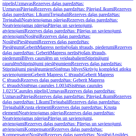
nipelis
Uzmavas
Rezerves daļas paredzētas:
Uzmavas
Pārejas
Rezerves daļas paredzētas: Pārejas
Līkumi
Rezerves
daļas paredzētas: Līkumi
Trejgabali
Rezerves daļas paredzētas:
Trejgabali
Neatvienojamas pārejas
Rezerves daļas paredzētas:
Neatvienojamas pārejas
Pārejas un savienojumi,
atvienojami
Rezerves daļas paredzētas: Pārejas un savienojumi,
atvienojami
Noslēgi
Rezerves daļas paredzētas:
Noslēgi
Pieslēgumi
Rezerves daļas paredzētas:
Pieslēgumi
GeberitMapress nerūsējošais tērauds, piederumi
Rezerves
daļas paredzētas: GeberitMapress nerūsējošais tērauds,
piederumi
Blīves caurulēm un veidgabaliem
Stiprinājumi
caurulēm
Stiprinājumi pieslēgumiem
Rezerves daļas paredzētas:
Stiprinājumi pieslēgumiem
Sistēmas blīves
Skrūvju komplekti atloku
savienojumiem
Geberit Mapress C tērauds
Geberit Mapress
C tērauds
Rezerves daļas paredzētas: Geberit Mapress
C tērauds
Sistēmas caurules 1.0034
Sistēmas caurules
1.0215
Caurules nipelis
Uzmavas
Rezerves daļas paredzētas:
Uzmavas
Pārejas
Rezerves daļas paredzētas: Pārejas
Līkumi
Rezerves
daļas paredzētas: Līkumi
Trejgabali
Rezerves daļas paredzētas:
Trejgabali
Krusta elementi
Rezerves daļas paredzētas: Krusta
elementi
Neatvienojamas pārejas
Rezerves daļas paredzētas:
Neatvienojamas pārejas
Pārejas un savienojumi,
atvienojami
Rezerves daļas paredzētas: Pārejas un savienojumi,
atvienojami
Kompensatori
Rezerves daļas paredzētas:
Kompensatori
Noslēgi
Rezerves daļas paredzētas: Noslēgi
Apsildes