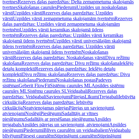
tvertnes
Rezerves daļas paredzētas: Delta zemapmetuma skalojamās
tvertnes
Skalošanas caurules
Piederumi
Uzpildes un noskalošanas
vārsti
Uzpildes vārsti
Rezerves daļas paredzētas: Uzpildes
vārsti
Uzpildes vārsti zemapmetuma skalojamām tvertnēm
Rezerves
daļas paredzētas: Uzpildes vārsti zemapmetuma skalojamām
tvertnēm
Uzpildes vārsti keramikas skalojamā ūdens
tvertnēm
Rezerves daļas paredzētas: Uzpildes vārsti keramikas
skalojamā ūdens tvertnēm
Uzpildes vārsti universālajām skalojamā
ūdens tvertnēm
Rezerves daļas paredzētas: Uzpildes vārsti
universālajām skalojamā ūdens tvertnēm
Noskalošanas
vārsti
Rezerves daļas paredzētas: Noskalošanas vārsti
Divu režīmu
skalošana
Rezerves daļas paredzētas: Divu režīmu skalošana
Iekšējo
detaļu komplekti
Rezerves daļas paredzētas: Iekšējo detaļu
komplekti
Divu režīmu skalošana
Rezerves daļas paredzētas: Divu
režīmu skalošana
Piederumi
Noskalošanas pogas
Padeves
sistēmas
Geberit FlowFit
Sistēmu caurules ML
Apsildes sistēmu
caurules ML
Sistēmu caurules SL
Veidgabali
Rezerves daļas
paredzētas: Veidgabali
Savienojumi
Pārejas
Līkumi
Trejgabali
Iebūvēta
cirkulācija
Rezerves daļas paredzētas: Iebūvēta
cirkulācija
Neatvienojamas pārejas
Pārejas un savienojumi,
atvienojami
Noslēgi
Pieslēgumi
Sadalītājs ar vītnes
pieslēgumu
Sadalītājs ar presēšanas pieslēgumu
Apsildes
trejgabals
Apsildes pārejas un savienojumi, atvienojami
Apsildes
pieslēgumi
Piederumi
Blīves caurulēm un veidgabaliem
Veidgabalu
blīvējumi
Pārsegi caurulēm
Stiprinājumi caurulēm
Stiprinājumi