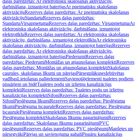
daļas paredzētas: Ar elektronisku skalošanas aktivizāciju,
darbināšana, izmantojot baterijas
Ar pneimatisku skalošanas
aktivizāciju
Rezerves daļas paredzētas: Ar pneimatisku skalošanas
aktivizāciju
Standarta
Rezerves daļas paredzētas:
Standarta
Virsapmetuma
Rezerves daļas paredzētas: Virsapmetuma
Ar
elektronisku skalošanas aktivizāciju, darbināšana, izmantojot
elektrotīklu
Rezerves daļas paredzētas: Ar elektronisku skalošanas
aktivizāciju, darbināšana, izmantojot elektrotīklu
Ar elektronisku
skalošanas aktivizāciju, darbināšana, izmantojot baterijas
Rezerves
daļas paredzētas: Ar elektronisku skalošanas aktivizāciju,
darbināšana, izmantojot baterijas
Piederumi
Rezerves daļas
paredzētas: Piederumi
Montāžas un atjaunošanas komplekti
Rezerves
daļas paredzētas: Montāžas un atjaunošanas komplekti
Skalošanas
caurules, skalošanas līkumi un pārejas
Pārsegplāksnes
Iebūvētas
vadības
Lietošanas palīgelementi
Savienotājelementi tualetes podiem,
pisuāriem un bidē
Tualetes podu un izlietņu kanalizācijas
komplekti
Rezerves daļas paredzētas: Tualetes podu un izlietņu
kanalizācijas komplekti
Sifoni
Rezerves daļas paredzētas:
Sifoni
Pieslēguma līkumi
Rezerves daļas paredzētas: Pieslēguma
līkumi
Pieslēguma īscaurule
Rezerves daļas paredzētas: Pieslēguma
īscaurule
Pieslēguma komplekti
Rezerves daļas paredzētas:
Pieslēguma komplekti
Skalošanas līkumu pagarinājumi
Rezerves
daļas paredzētas: Skalošanas līkumu pagarinājumi
PVC
pieslēgumi
Rezerves daļas paredzētas: PVC pieslēgumi
Manšetes un
pārsegvāki
Pārejas un savienojuma gabali
Pisuāru kanalizācijas