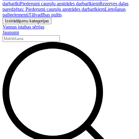
darbarīki
Piederumi cauruļu apstrādes darbarīkiem
Rezerves daļas
paredzētas: Piederumi cauruļu apstrādes darbarīkiem
Lietošanas
palīgelementi
Tālvadības pultis
Izstrādājumu kategorijas
Vannas istabas sērijas
Jaunumi