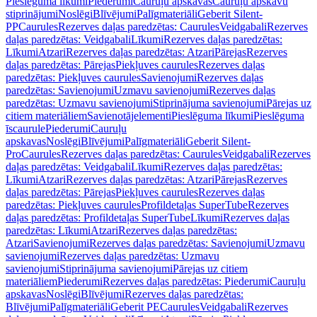
Pieslēguma līkumi
Piederumi
Cauruļu apskavas
Cauruļu apskavu
stiprinājumi
Noslēgi
Blīvējumi
Palīgmateriāli
Geberit Silent-
PP
Caurules
Rezerves daļas paredzētas: Caurules
Veidgabali
Rezerves
daļas paredzētas: Veidgabali
Līkumi
Rezerves daļas paredzētas:
Līkumi
Atzari
Rezerves daļas paredzētas: Atzari
Pārejas
Rezerves
daļas paredzētas: Pārejas
Piekļuves caurules
Rezerves daļas
paredzētas: Piekļuves caurules
Savienojumi
Rezerves daļas
paredzētas: Savienojumi
Uzmavu savienojumi
Rezerves daļas
paredzētas: Uzmavu savienojumi
Stiprinājuma savienojumi
Pārejas uz
citiem materiāliem
Savienotājelementi
Pieslēguma līkumi
Pieslēguma
īscaurule
Piederumi
Cauruļu
apskavas
Noslēgi
Blīvējumi
Palīgmateriāli
Geberit Silent-
Pro
Caurules
Rezerves daļas paredzētas: Caurules
Veidgabali
Rezerves
daļas paredzētas: Veidgabali
Līkumi
Rezerves daļas paredzētas:
Līkumi
Atzari
Rezerves daļas paredzētas: Atzari
Pārejas
Rezerves
daļas paredzētas: Pārejas
Piekļuves caurules
Rezerves daļas
paredzētas: Piekļuves caurules
Profildetaļas SuperTube
Rezerves
daļas paredzētas: Profildetaļas SuperTube
Līkumi
Rezerves daļas
paredzētas: Līkumi
Atzari
Rezerves daļas paredzētas:
Atzari
Savienojumi
Rezerves daļas paredzētas: Savienojumi
Uzmavu
savienojumi
Rezerves daļas paredzētas: Uzmavu
savienojumi
Stiprinājuma savienojumi
Pārejas uz citiem
materiāliem
Piederumi
Rezerves daļas paredzētas: Piederumi
Cauruļu
apskavas
Noslēgi
Blīvējumi
Rezerves daļas paredzētas:
Blīvējumi
Palīgmateriāli
Geberit PE
Caurules
Veidgabali
Rezerves