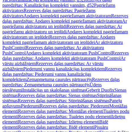
paredzētas: Kanalizācijas komplekti vannām, d52
Pagriežams
aktivizators
Rezerves daļas paredzētas: Pagriežams
aktivizators
Apdares komplekti pagriežamam aktivizatoram
Rezerves
daļas paredzētas: Apdares komplekti pagriežamam aktivizatoram
Ar
pagriežamu aktivizatoru un ieplūdi
Rezerves daļas paredzētas: Ar
pagriežamu aktivizatoru un ieplūdi
Apdares komplekti pagriežamam
aktivizatoram un ieplūdei
Rezerves daļas paredzētas: Apdares
komplekti pagriežamam aktivizatoram un ieplūdei
Ar aktivizatoru
PushControl
Rezerves daļas paredzētas: Ar aktivizatoru
PushControl
Apdares komplekti aktivizatoram PushControl
Rezerves
daļas paredzētas: Apdares komplekti aktivizatoram PushControl
Ar
vārstu aizbāžņiem
Rezerves daļas paredzētas: Ar vārstu
aizbāžņiem
Piederumi vannu kanalizācijas komplektiem
Rezerves
daļas paredzētas: Piederumi vannu kanalizācijas
komplektiem
Zemapmetuma caurules pārtraucējs
Rezerves daļas
paredzētas: Zemapmetuma caurules pārtraucējs
Ūdens
pieslēgumi
Instalācijas un skalošanas sistēmas
Geberit Duofix
Sienas
sistēmas
Rezerves daļas paredzētas: Sienas sistēmas
Stiprināšanas
sistēmas
Rezerves daļas paredzētas: Stiprināšanas sistēmas
Paneļu
apšuvums
Piederumi
Rezerves daļas paredzētas: Piederumi
Montāžas
elementi
Rezerves daļas paredzētas: Montāžas elementi
Tualetes podu
elementi
Rezerves daļas paredzētas: Tualetes podu elementi
Izlietņu
elementi
Rezerves daļas paredzētas: Izlietņu elementi
Bidē
elementi
Rezerves daļas paredzētas: Bidē elementi
Pisuāru