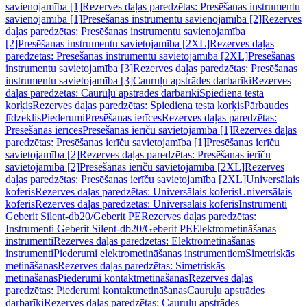
savienojamība [1]
Rezerves daļas paredzētas: Presēšanas instrumentu
savienojamība [1]
Presēšanas instrumentu savienojamība [2]
Rezerves
daļas paredzētas: Presēšanas instrumentu savienojamība
[2]
Presēšanas instrumentu savietojamība [2XL]
Rezerves daļas
paredzētas: Presēšanas instrumentu savietojamība [2XL]
Presēšanas
instrumentu savietojamība [3]
Rezerves daļas paredzētas: Presēšanas
instrumentu savietojamība [3]
Cauruļu apstrādes darbarīki
Rezerves
daļas paredzētas: Cauruļu apstrādes darbarīki
Spiediena testa
korķis
Rezerves daļas paredzētas: Spiediena testa korķis
Pārbaudes
līdzeklis
Piederumi
Presēšanas ierīces
Rezerves daļas paredzētas:
Presēšanas ierīces
Presēšanas ierīču savietojamība [1]
Rezerves daļas
paredzētas: Presēšanas ierīču savietojamība [1]
Presēšanas ierīču
savietojamība [2]
Rezerves daļas paredzētas: Presēšanas ierīču
savietojamība [2]
Presēšanas ierīču savietojamība [2XL]
Rezerves
daļas paredzētas: Presēšanas ierīču savietojamība [2XL]
Universālais
koferis
Rezerves daļas paredzētas: Universālais koferis
Universālais
koferis
Rezerves daļas paredzētas: Universālais koferis
Instrumenti
Geberit Silent-db20/Geberit PE
Rezerves daļas paredzētas:
Instrumenti Geberit Silent-db20/Geberit PE
Elektrometināšanas
instrumenti
Rezerves daļas paredzētas: Elektrometināšanas
instrumenti
Piederumi elektrometināšanas instrumentiem
Simetriskās
metināšanas
Rezerves daļas paredzētas: Simetriskās
metināšanas
Piederumi kontaktmetināšanas
Rezerves daļas
paredzētas: Piederumi kontaktmetināšanas
Cauruļu apstrādes
darbarīki
Rezerves daļas paredzētas: Cauruļu apstrādes