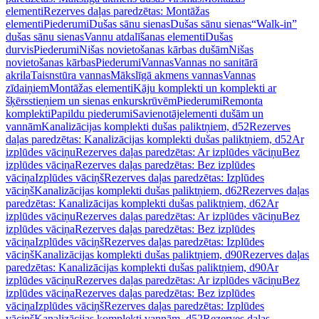
elementi
Rezerves daļas paredzētas: Montāžas
elementi
Piederumi
Dušas sānu sienas
Dušas sānu sienas
“Walk-in”
dušas sānu sienas
Vannu atdalīšanas elementi
Dušas
durvis
Piederumi
Nišas novietošanas kārbas dušām
Nišas
novietošanas kārbas
Piederumi
Vannas
Vannas no sanitārā
akrila
Taisnstūra vannas
Mākslīgā akmens vannas
Vannas
zīdaiņiem
Montāžas elementi
Kāju komplekti un komplekti ar
šķērsstieņiem un sienas enkurskrūvēm
Piederumi
Remonta
komplekti
Papildu piederumi
Savienotājelementi dušām un
vannām
Kanalizācijas komplekti dušas paliktņiem, d52
Rezerves
daļas paredzētas: Kanalizācijas komplekti dušas paliktņiem, d52
Ar
izplūdes vāciņu
Rezerves daļas paredzētas: Ar izplūdes vāciņu
Bez
izplūdes vāciņa
Rezerves daļas paredzētas: Bez izplūdes
vāciņa
Izplūdes vāciņš
Rezerves daļas paredzētas: Izplūdes
vāciņš
Kanalizācijas komplekti dušas paliktņiem, d62
Rezerves daļas
paredzētas: Kanalizācijas komplekti dušas paliktņiem, d62
Ar
izplūdes vāciņu
Rezerves daļas paredzētas: Ar izplūdes vāciņu
Bez
izplūdes vāciņa
Rezerves daļas paredzētas: Bez izplūdes
vāciņa
Izplūdes vāciņš
Rezerves daļas paredzētas: Izplūdes
vāciņš
Kanalizācijas komplekti dušas paliktņiem, d90
Rezerves daļas
paredzētas: Kanalizācijas komplekti dušas paliktņiem, d90
Ar
izplūdes vāciņu
Rezerves daļas paredzētas: Ar izplūdes vāciņu
Bez
izplūdes vāciņa
Rezerves daļas paredzētas: Bez izplūdes
vāciņa
Izplūdes vāciņš
Rezerves daļas paredzētas: Izplūdes
vāciņš
Kanalizācijas komplekti vannām, d52
Rezerves daļas