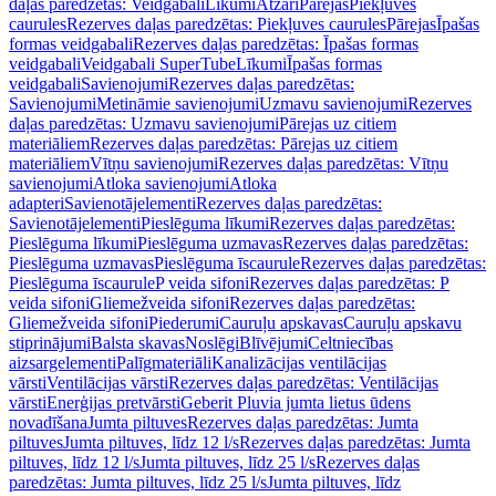
daļas paredzētas: Veidgabali
Līkumi
Atzari
Pārejas
Piekļuves
caurules
Rezerves daļas paredzētas: Piekļuves caurules
Pārejas
Īpašas
formas veidgabali
Rezerves daļas paredzētas: Īpašas formas
veidgabali
Veidgabali SuperTube
Līkumi
Īpašas formas
veidgabali
Savienojumi
Rezerves daļas paredzētas:
Savienojumi
Metināmie savienojumi
Uzmavu savienojumi
Rezerves
daļas paredzētas: Uzmavu savienojumi
Pārejas uz citiem
materiāliem
Rezerves daļas paredzētas: Pārejas uz citiem
materiāliem
Vītņu savienojumi
Rezerves daļas paredzētas: Vītņu
savienojumi
Atloka savienojumi
Atloka
adapteri
Savienotājelementi
Rezerves daļas paredzētas:
Savienotājelementi
Pieslēguma līkumi
Rezerves daļas paredzētas:
Pieslēguma līkumi
Pieslēguma uzmavas
Rezerves daļas paredzētas:
Pieslēguma uzmavas
Pieslēguma īscaurule
Rezerves daļas paredzētas:
Pieslēguma īscaurule
P veida sifoni
Rezerves daļas paredzētas: P
veida sifoni
Gliemežveida sifoni
Rezerves daļas paredzētas:
Gliemežveida sifoni
Piederumi
Cauruļu apskavas
Cauruļu apskavu
stiprinājumi
Balsta skavas
Noslēgi
Blīvējumi
Celtniecības
aizsargelementi
Palīgmateriāli
Kanalizācijas ventilācijas
vārsti
Ventilācijas vārsti
Rezerves daļas paredzētas: Ventilācijas
vārsti
Enerģijas pretvārsti
Geberit Pluvia jumta lietus ūdens
novadīšana
Jumta piltuves
Rezerves daļas paredzētas: Jumta
piltuves
Jumta piltuves, līdz 12 l/s
Rezerves daļas paredzētas: Jumta
piltuves, līdz 12 l/s
Jumta piltuves, līdz 25 l/s
Rezerves daļas
paredzētas: Jumta piltuves, līdz 25 l/s
Jumta piltuves, līdz