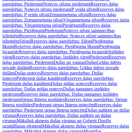
paredzētas: Piederumi
Noteces sifonu piederumi
Rezerves daļas
paredzētas: Noteces sifonu piederumi
P veida sifoni
Rezerves daļas
paredzētas: P veida sifoni
Zemapmetuma sifoni
Rezerves daļas
paredzētas: Zemapmetuma sifoni
Virsapmetuma sifoni
Rezerves daļas
paredzētas: Virsapmetuma sifoni
Pieslēgumi
Rezerves daļas
paredzētas: Pieslēgumi
Piederumi
Noteces sifoni saimniecības
izlietnēm
Rezerves daļas paredzētas: Noteces sifoni saimniecības
izlietnēm
Sifoni
Rezerves daļas paredzētas: Sifoni
Pieslēguma
līkumi
Rezerves daļas paredzētas: Pieslēguma līkumi
Pieslēguma
īscaurule
Rezerves daļas paredzētas: Pieslēguma īscaurule
Izplūdes
vārsti
Rezerves daļas paredzētas: Izplūdes vārsti
Piederumi
Rezerves
daļas paredzētas: Piederumi
Dušas un vannas
Dušas
Grīdas ūdens
novade dušām
Rezerves daļas paredzētas: Grīdas ūdens novade
dušām
Dušas noteces
Rezerves daļas paredzētas: Dušas
noteces
Piederumi dušas kanāliem
Rezerves daļas paredzētas:
Piederumi dušas kanāliem
Dušas grīdas noteces
Rezerves daļas
paredzētas: Dušas grīdas noteces
Dušas pamatnes izplūdes
piederumi
Rezerves daļas paredzētas: Dušas pamatnes izplūdes
piederumi
Sienas līmeņa noplūdes
Rezerves daļas paredzētas: Sienas
līmeņa noplūdes
Piederumi sienas līmeņa notecēm
Rezerves daļas
paredzētas: Piederumi sienas līmeņa notecēm
Dušas paliktņi un dušas
virsmas
Rezerves daļas paredzētas: Dušas paliktņi un dušas
virsmas
Mākslīgā akmens dušas virsmas un Geberit Duofix
uzstādīšanas elementi
Mākslīgā akmens dušas virsmas
Rezerves daļas
paredzētas: Mākslīgā akmens dušas virsmas
Montāžas