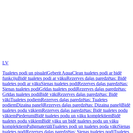
LV
Tualetes podi un pisuāri
Geberit AquaClean tualetes podi ar bidē
funkciju
Bidē tualetes podi ar vāku
Rezerves daļas paredzētas: Bidē
tualetes podi ar vāku
Sienas tualetes podi
Rezerves daļas paredzētas:
Sienas tualetes podi
Grīdas tualetes podi
Rezerves daļas paredzētas:
Grīdas tualetes podi
Bidē vāki
Rezerves daļas paredzētas: Bidē
vāki
Tualetes podiem
Rezerves daļas paredzētas: Tualetes
podiem
Dizaina paneļi
Rezerves daļas paredzētas: Dizaina paneļi
Bidē
tualetes podu vākiem
Rezerves daļas paredzētas: Bidē tualetes podu
vākiem
Piederumi
Bidē tualetes podu un vāku komplektiem
Bidē
tualetes podu vākiem
Bidē vāku un bidē tualetes podu un vāku
komplektiem
Palīgmateriāli
Tualetes podi un tualetes poda vāki
Sienas
tualetes podi
Rezerves daļas paredzētas: Sienas tualetes podi
Tualetes