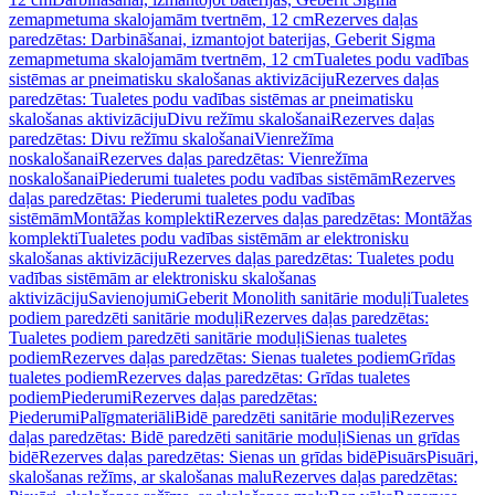
zemapmetuma skalojamām tvertnēm, 12 cm
Rezerves daļas
paredzētas: Darbināšanai, izmantojot baterijas, Geberit Sigma
zemapmetuma skalojamām tvertnēm, 12 cm
Tualetes podu vadības
sistēmas ar pneimatisku skalošanas aktivizāciju
Rezerves daļas
paredzētas: Tualetes podu vadības sistēmas ar pneimatisku
skalošanas aktivizāciju
Divu režīmu skalošanai
Rezerves daļas
paredzētas: Divu režīmu skalošanai
Vienrežīma
noskalošanai
Rezerves daļas paredzētas: Vienrežīma
noskalošanai
Piederumi tualetes podu vadības sistēmām
Rezerves
daļas paredzētas: Piederumi tualetes podu vadības
sistēmām
Montāžas komplekti
Rezerves daļas paredzētas: Montāžas
komplekti
Tualetes podu vadības sistēmām ar elektronisku
skalošanas aktivizāciju
Rezerves daļas paredzētas: Tualetes podu
vadības sistēmām ar elektronisku skalošanas
aktivizāciju
Savienojumi
Geberit Monolith sanitārie moduļi
Tualetes
podiem paredzēti sanitārie moduļi
Rezerves daļas paredzētas:
Tualetes podiem paredzēti sanitārie moduļi
Sienas tualetes
podiem
Rezerves daļas paredzētas: Sienas tualetes podiem
Grīdas
tualetes podiem
Rezerves daļas paredzētas: Grīdas tualetes
podiem
Piederumi
Rezerves daļas paredzētas:
Piederumi
Palīgmateriāli
Bidē paredzēti sanitārie moduļi
Rezerves
daļas paredzētas: Bidē paredzēti sanitārie moduļi
Sienas un grīdas
bidē
Rezerves daļas paredzētas: Sienas un grīdas bidē
Pisuārs
Pisuāri,
skalošanas režīms, ar skalošanas malu
Rezerves daļas paredzētas: