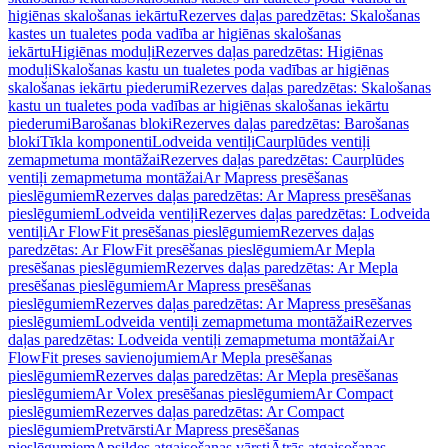
higiēnas skalošanas iekārtu
Rezerves daļas paredzētas: Skalošanas
kastes un tualetes poda vadība ar higiēnas skalošanas
iekārtu
Higiēnas moduļi
Rezerves daļas paredzētas: Higiēnas
moduļi
Skalošanas kastu un tualetes poda vadības ar higiēnas
skalošanas iekārtu piederumi
Rezerves daļas paredzētas: Skalošanas
kastu un tualetes poda vadības ar higiēnas skalošanas iekārtu
piederumi
Barošanas bloki
Rezerves daļas paredzētas: Barošanas
bloki
Tīkla komponenti
Lodveida ventiļi
Caurplūdes ventiļi
zemapmetuma montāžai
Rezerves daļas paredzētas: Caurplūdes
ventiļi zemapmetuma montāžai
Ar Mapress presēšanas
pieslēgumiem
Rezerves daļas paredzētas: Ar Mapress presēšanas
pieslēgumiem
Lodveida ventiļi
Rezerves daļas paredzētas: Lodveida
ventiļi
Ar FlowFit presēšanas pieslēgumiem
Rezerves daļas
paredzētas: Ar FlowFit presēšanas pieslēgumiem
Ar Mepla
presēšanas pieslēgumiem
Rezerves daļas paredzētas: Ar Mepla
presēšanas pieslēgumiem
Ar Mapress presēšanas
pieslēgumiem
Rezerves daļas paredzētas: Ar Mapress presēšanas
pieslēgumiem
Lodveida ventiļi zemapmetuma montāžai
Rezerves
daļas paredzētas: Lodveida ventiļi zemapmetuma montāžai
Ar
FlowFit preses savienojumiem
Ar Mepla presēšanas
pieslēgumiem
Rezerves daļas paredzētas: Ar Mepla presēšanas
pieslēgumiem
Ar Volex presēšanas pieslēgumiem
Ar Compact
pieslēgumiem
Rezerves daļas paredzētas: Ar Compact
pieslēgumiem
Pretvārsti
Ar Mapress presēšanas
pieslēgumiem
Apsildes atgaisošanas vārsti
Ātrās atgaisošanas