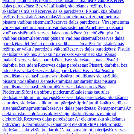
Pisuāri, skalošanas režīms, ar skalošanas malu
Bez vāka
Rezerves
daļas paredzētas: Bez vāka
Pisuāri, skalošanas režīms, bez
skalošanas malas
Rezerves daļas paredzētas: Pisuāri, skalošanas
režīms, bez skalošanas malas
Virsapmetuma vai zemapmetuma
pisuāru vadības sistēmām
Rezerves daļas paredzētas: Virsapmetuma
vai zemapmetuma pisuāru vadības sistēmām
Ar iebūvētu pisuāru
vadības sistēmu
Rezerves daļas paredzētas: Ar iebūvētu pisuāru
vadības sistēmu
Iebūvētai pisuāru vadības sistēmai
Rezerves daļas
paredzētas: Iebūvētai pisuāru vadības sistēmai
Pisuāri, skalošanas
režīms, ar vāku / paredzēts vākam
Rezerves daļas paredzētas: Pisuāri,
skalošanas režīms, ar vāku / paredzēts vākam
Bez skalošanas
malas
Rezerves daļas paredzētas: Bez skalošanas malas
Pisuāri,
darbībai bez ūdens
Rezerves daļas paredzētas: Pisuāri, darbībai bez
ūdens
Bez vāka
Rezerves daļas paredzētas: Bez vāka
Pisuāru
nodalīšanas sienas
Plastmasas pisuāru nodalīšanas sienas
Stikla
pisuāru nodalīšanas sienas
Keramikas sanitārtehnikas pisuāru
nodalīšanas sienas
Piederumi
Rezerves daļas paredzētas:
Piederumi
Sifoni un sifonu piederumi
Skalošanas caurules,
skalošanas līkumi un pārejas
Rezerves daļas paredzētas: Skalošanas
caurules, skalošanas līkumi un pārejas
Stiprinājumi
Pisuāru vadības
sistēmas
Zemapmetuma
Rezerves daļas paredzētas: Zemapmetuma
Ar
elektronisku skalošanas aktivizāciju, darbināšana, izmantojot
elektrotīklu
Rezerves daļas paredzētas: Ar elektronisku skalošanas
aktivizāciju, darbināšana, izmantojot elektrotīklu
Ar elektronisku
skalošanas aktivizāciju, darbināšana, izmantojot baterijas
Rezerves