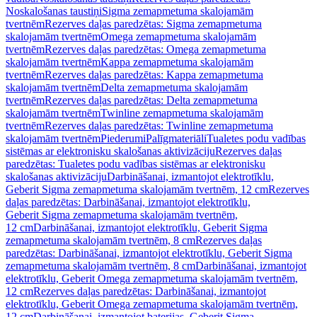
Noskalošanas taustiņi
Sigma zemapmetuma skalojamām
tvertnēm
Rezerves daļas paredzētas: Sigma zemapmetuma
skalojamām tvertnēm
Omega zemapmetuma skalojamām
tvertnēm
Rezerves daļas paredzētas: Omega zemapmetuma
skalojamām tvertnēm
Kappa zemapmetuma skalojamām
tvertnēm
Rezerves daļas paredzētas: Kappa zemapmetuma
skalojamām tvertnēm
Delta zemapmetuma skalojamām
tvertnēm
Rezerves daļas paredzētas: Delta zemapmetuma
skalojamām tvertnēm
Twinline zemapmetuma skalojamām
tvertnēm
Rezerves daļas paredzētas: Twinline zemapmetuma
skalojamām tvertnēm
Piederumi
Palīgmateriāli
Tualetes podu vadības
sistēmas ar elektronisku skalošanas aktivizāciju
Rezerves daļas
paredzētas: Tualetes podu vadības sistēmas ar elektronisku
skalošanas aktivizāciju
Darbināšanai, izmantojot elektrotīklu,
Geberit Sigma zemapmetuma skalojamām tvertnēm, 12 cm
Rezerves
daļas paredzētas: Darbināšanai, izmantojot elektrotīklu,
Geberit Sigma zemapmetuma skalojamām tvertnēm,
12 cm
Darbināšanai, izmantojot elektrotīklu, Geberit Sigma
zemapmetuma skalojamām tvertnēm, 8 cm
Rezerves daļas
paredzētas: Darbināšanai, izmantojot elektrotīklu, Geberit Sigma
zemapmetuma skalojamām tvertnēm, 8 cm
Darbināšanai, izmantojot
elektrotīklu, Geberit Omega zemapmetuma skalojamām tvertnēm,
12 cm
Rezerves daļas paredzētas: Darbināšanai, izmantojot
elektrotīklu, Geberit Omega zemapmetuma skalojamām tvertnēm,
12 cm
Darbināšanai, izmantojot baterijas, Geberit Sigma