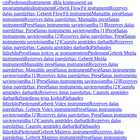
cm
Piederumi
Instrumenti, tīkla komponenti un
programmatūra
Instrumenti
Geberit FlowFit instrumenti
Rezerves
daļas paredzētas: Geberit FlowFit instrumenti
Manuālās presēšanas
instrumenti
Rezerves daļas paredzētas: Manuālās presēšanas
instrumenti
Presēšanas instrumentu savietojamība [1]
Rezerves daļas
paredzētas: Presēšanas instrumentu savietojamība [1]
Presēšanas
instrumentu savietojamība [2]
Rezerves daļas paredzētas: Presēšanas
instrumentu savietojamība [2]
Cauruļu apstrādes darbarīki
Rezerves
daļas paredzētas: Cauruļu apstrādes darbarīki
Pārbaudes
līdzeklis
Presēšanas ierīces ar instrumentiem
Piederumi
Geberit Mepla
instrumenti
Rezerves daļas paredzētas: Geberit Mepla
instrumenti
Manuālās presēšanas instrumenti
Rezerves daļas
paredzētas: Manuālās presēšanas instrumenti
Presēšanas instrumentu
savienojamība [1]
Rezerves daļas paredzētas: Presēšanas instrumentu
savienojamība [1]
Presēšanas instrumentu savienojamība [2]
Rezerves
daļas paredzētas: Presēšanas instrumentu savienojamība [2]
Cauruļu
apstrādes darbarīki
Rezerves daļas paredzētas: Cauruļu apstrādes
darbarīki
Spiediena testa korķis
Pārbaudes
līdzeklis
Piederumi
Geberit Volex instrumenti
Rezerves daļas
paredzētas: Geberit Volex instrumenti
Presēšanas instrumentu
savienojamība [2]
Rezerves daļas paredzētas: Presēšanas instrumentu
savienojamība [2]
Cauruļu apstrādes darbarīki
Rezerves daļas
paredzētas: Cauruļu apstrādes darbarīki
Pārbaudes
līdzeklis
Piederumi
Geberit Mapress instrumenti
Rezerves daļas
paredzētas: Geberit Mapress instrumenti
Presēšanas instrumentu