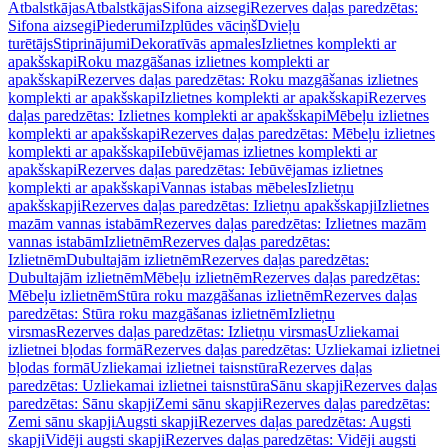
Atbalstkājas
Atbalstkājas
Sifona aizsegi
Rezerves daļas paredzētas:
Sifona aizsegi
Piederumi
Izplūdes vāciņš
Dvieļu
turētājs
Stiprinājumi
Dekoratīvās apmales
Izlietnes komplekti ar
apakšskapi
Roku mazgāšanas izlietnes komplekti ar
apakšskapi
Rezerves daļas paredzētas: Roku mazgāšanas izlietnes
komplekti ar apakšskapi
Izlietnes komplekti ar apakšskapi
Rezerves
daļas paredzētas: Izlietnes komplekti ar apakšskapi
Mēbeļu izlietnes
komplekti ar apakšskapi
Rezerves daļas paredzētas: Mēbeļu izlietnes
komplekti ar apakšskapi
Iebūvējamas izlietnes komplekti ar
apakšskapi
Rezerves daļas paredzētas: Iebūvējamas izlietnes
komplekti ar apakšskapi
Vannas istabas mēbeles
Izlietņu
apakšskapji
Rezerves daļas paredzētas: Izlietņu apakšskapji
Izlietnes
mazām vannas istabām
Rezerves daļas paredzētas: Izlietnes mazām
vannas istabām
Izlietnēm
Rezerves daļas paredzētas:
Izlietnēm
Dubultajām izlietnēm
Rezerves daļas paredzētas:
Dubultajām izlietnēm
Mēbeļu izlietnēm
Rezerves daļas paredzētas:
Mēbeļu izlietnēm
Stūra roku mazgāšanas izlietnēm
Rezerves daļas
paredzētas: Stūra roku mazgāšanas izlietnēm
Izlietņu
virsmas
Rezerves daļas paredzētas: Izlietņu virsmas
Uzliekamai
izlietnei bļodas formā
Rezerves daļas paredzētas: Uzliekamai izlietnei
bļodas formā
Uzliekamai izlietnei taisnstūra
Rezerves daļas
paredzētas: Uzliekamai izlietnei taisnstūra
Sānu skapji
Rezerves daļas
paredzētas: Sānu skapji
Zemi sānu skapji
Rezerves daļas paredzētas:
Zemi sānu skapji
Augsti skapji
Rezerves daļas paredzētas: Augsti
skapji
Vidēji augsti skapji
Rezerves daļas paredzētas: Vidēji augsti