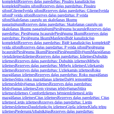
komplekti
Rezerves daļas paredzētas: Pisuāru kanalizācijas
komplekti
Pisuāru sifoni
Rezerves daļas paredzētas: Pisuāru
sifoni
Gliemežveida sifoni
Rezerves daļas paredzētas: Gliemežveida
sifoni
P veida sifoni
Rezerves daļas paredzētas: P veida
sifoni
Skalošanas cauruļu un skalošanas līkumu
pagarinājumi
Rezerves daļas paredzētas: Skalošanas cauruļu un
skalošanas līkumu pagarinājumi
Pieslēguma īscaurule
Rezerves daļas
paredzētas: Pieslēguma īscaurule
Pieslēguma līkumi
Rezerves daļas
paredzētas: Pieslēguma līkumi
Manšetes
Bidē kanalizācijas
komplekti
Rezerves daļas paredzētas: Bidē kanalizācijas komplekti
P
veida sifoni
Rezerves daļas paredzētas: P veida sifoni
Pieslēguma
īscaurule
Pieslēguma līkumi
Pārsegi
Pieslēgumi
Blīvējumi
Mazgāšanas
vieta
Izlietnes
Izlietnes
Rezerves daļas paredzētas: Izlietnes
Dubultās
izlietnes
Rezerves daļas paredzētas: Dubultās izlietnes
Mēbeļu
izlietnes
Rezerves daļas paredzētas: Mēbeļu izlietnes
Uzliekamās
izlietnes
Rezerves daļas paredzētas: Uzliekamās izlietnes
Roku
mazgāšanas izlietnes
Rezerves daļas paredzētas: Roku mazgāšanas
izlietnes
Stūra roku mazgāšanas izlietne
Daļēji iemontētās
izlietnes
Iebūvējamas izlietnes
Rezerves daļas paredzētas:
Iebūvējamas izlietnes
Zem virsmas iebūvējamas
Stūra
izlietnes
Izlietnes Comfort
Izlietnes bērniem
Izlietnes
Lielās
mazgāšanas izlietnes
Citas izlietnes
Rezerves daļas paredzētas: Citas
izlietnes
Lietās izlietnes
Rezerves daļas paredzētas: Lietās
izlietnes
Izlietnes
Daudzfunkciju izlietnes
Ģipša izlietne
Klašu telpu
izlietnes
Piederumi
Atbalstkājas
Rezerves daļas paredzētas: