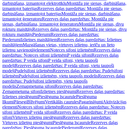
darbināšana, izmantojot elektrotīklu
Montāža pie sienas, darbināšana,
izmantojot baterijas
Rezerves daļas paredzētas: Montāža pie sienas,
darbināšana, izmantojot baterijas
Montāža pie sienas, darbināšana,
izmantojot ģeneratoru
Rezerves daļas paredzētas: Montāža pie
sienas, darbināšana, izmantojot ģeneratoru
Montāža pie sienas, divu
rokturu maisītājs
Rezerves daļas paredzētas: Montāža pie sienas, divu
rokturu maisītājs
Piederumi
Rezerves daļas paredzētas:
Piederumi
Izlietnes maisītājiem
Rezerves daļas paredzētas: Izlietnes
maisītājiem
Mazgāšanas vietas, virtuves izlietņu, ierīču un lieto
izlietņu savienotājelementi
Noteces sifoni izlietnēm
Rezerves daļas
paredzētas: Noteces sifoni izlietnēm
P veida sifoni
Rezerves daļas
paredzētas: P veida sifoni
P veida sifoni, vietu taupoši
modeļi
Rezerves daļas paredzētas: P veida sifoni, vietu taupoši
modeļi
Pudeļsifoni izlietnēm
Rezerves daļas paredzētas: Pudeļsifoni
izlietnēm
Pudeļsifoni izlietnēm, vietu taupošs modelis
Rezerves daļas
paredzētas: Pudeļsifoni izlietnēm, vietu taupošs
modelis
Zemapmetuma sifoni
Rezerves daļas paredzētas:
Zemapmetuma sifoni
Izlietnes pieslēgumi
Rezerves daļas paredzētas:
Izlietnes pieslēgumi
Pieslēguma īscaurule
Pieslēguma
līkumi
Pārsegi
Blīvējumi
Vertikālās caurules
Pagarinājumi
Aktivizācijas
elementi
Noteces sifoni izlietnēm
Rezerves daļas paredzētas: Noteces
sifoni izlietnēm
P veida sifoni
Rezerves daļas paredzētas: P veida
sifoni
Virtuves izlietņu pieslēgumi
Rezerves daļas paredzētas:
Virtuves izlietņu pieslēgumi
Pieslēguma īscaurule
Rezerves daļas
paredzētas: Pieslēguma īscaurule
Piederumi
Rezerves daļas