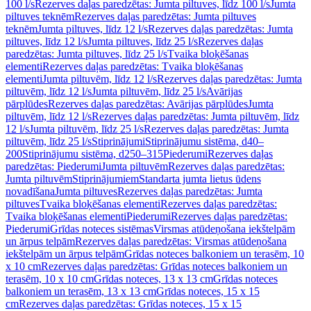
100 l/s
Rezerves daļas paredzētas: Jumta piltuves, līdz 100 l/s
Jumta
piltuves teknēm
Rezerves daļas paredzētas: Jumta piltuves
teknēm
Jumta piltuves, līdz 12 l/s
Rezerves daļas paredzētas: Jumta
piltuves, līdz 12 l/s
Jumta piltuves, līdz 25 l/s
Rezerves daļas
paredzētas: Jumta piltuves, līdz 25 l/s
Tvaika bloķēšanas
elementi
Rezerves daļas paredzētas: Tvaika bloķēšanas
elementi
Jumta piltuvēm, līdz 12 l/s
Rezerves daļas paredzētas: Jumta
piltuvēm, līdz 12 l/s
Jumta piltuvēm, līdz 25 l/s
Avārijas
pārplūdes
Rezerves daļas paredzētas: Avārijas pārplūdes
Jumta
piltuvēm, līdz 12 l/s
Rezerves daļas paredzētas: Jumta piltuvēm, līdz
12 l/s
Jumta piltuvēm, līdz 25 l/s
Rezerves daļas paredzētas: Jumta
piltuvēm, līdz 25 l/s
Stiprinājumi
Stiprinājumu sistēma, d40–
200
Stiprinājumu sistēma, d250–315
Piederumi
Rezerves daļas
paredzētas: Piederumi
Jumta piltuvēm
Rezerves daļas paredzētas:
Jumta piltuvēm
Stiprinājumiem
Standarta jumta lietus ūdens
novadīšana
Jumta piltuves
Rezerves daļas paredzētas: Jumta
piltuves
Tvaika bloķēšanas elementi
Rezerves daļas paredzētas:
Tvaika bloķēšanas elementi
Piederumi
Rezerves daļas paredzētas:
Piederumi
Grīdas noteces sistēmas
Virsmas atūdeņošana iekštelpām
un ārpus telpām
Rezerves daļas paredzētas: Virsmas atūdeņošana
iekštelpām un ārpus telpām
Grīdas noteces balkoniem un terasēm, 10
x 10 cm
Rezerves daļas paredzētas: Grīdas noteces balkoniem un
terasēm, 10 x 10 cm
Grīdas noteces, 13 x 13 cm
Grīdas noteces
balkoniem un terasēm, 13 x 13 cm
Grīdas noteces, 15 x 15
cm
Rezerves daļas paredzētas: Grīdas noteces, 15 x 15