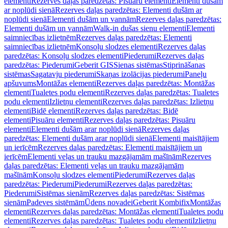
elementi
Rezerves daļas paredzētas: Pisuāru elementi
Elementi dušām
ar noplūdi sienā
Rezerves daļas paredzētas: Elementi dušām ar
noplūdi sienā
Elementi dušām un vannām
Rezerves daļas paredzētas:
Elementi dušām un vannām
Walk-in dušas sienu elementi
Elementi
saimniecības izlietnēm
Rezerves daļas paredzētas: Elementi
saimniecības izlietnēm
Konsoļu slodzes elementi
Rezerves daļas
paredzētas: Konsoļu slodzes elementi
Piederumi
Rezerves daļas
paredzētas: Piederumi
Geberit GIS
Sienas sistēmas
Stiprināšanas
sistēmas
Sagatavju piederumi
Skaņas izolācijas piederumi
Paneļu
apšuvums
Montāžas elementi
Rezerves daļas paredzētas: Montāžas
elementi
Tualetes podu elementi
Rezerves daļas paredzētas: Tualetes
podu elementi
Izlietņu elementi
Rezerves daļas paredzētas: Izlietņu
elementi
Bidē elementi
Rezerves daļas paredzētas: Bidē
elementi
Pisuāru elementi
Rezerves daļas paredzētas: Pisuāru
elementi
Elementi dušām arar noplūdi sienā
Rezerves daļas
paredzētas: Elementi dušām arar noplūdi sienā
Elementi maisītājiem
un ierīcēm
Rezerves daļas paredzētas: Elementi maisītājiem un
ierīcēm
Elementi veļas un trauku mazgājamām mašīnām
Rezerves
daļas paredzētas: Elementi veļas un trauku mazgājamām
mašīnām
Konsoļu slodzes elementi
Piederumi
Rezerves daļas
paredzētas: Piederumi
Piederumi
Rezerves daļas paredzētas:
Piederumi
Sistēmas sienām
Rezerves daļas paredzētas: Sistēmas
sienām
Padeves sistēmām
Ūdens novadei
Geberit Kombifix
Montāžas
elementi
Rezerves daļas paredzētas: Montāžas elementi
Tualetes podu
elementi
Rezerves daļas paredzētas: Tualetes podu elementi
Izlietņu