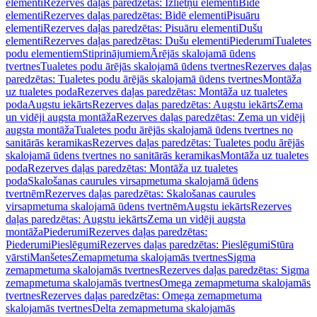
elementi
Rezerves daļas paredzētas: Izlietņu elementi
Bidē
elementi
Rezerves daļas paredzētas: Bidē elementi
Pisuāru
elementi
Rezerves daļas paredzētas: Pisuāru elementi
Dušu
elementi
Rezerves daļas paredzētas: Dušu elementi
Piederumi
Tualetes
podu elementiem
Stiprinājumiem
Ārējās skalojamā ūdens
tvertnes
Tualetes podu ārējās skalojamā ūdens tvertnes
Rezerves daļas
paredzētas: Tualetes podu ārējās skalojamā ūdens tvertnes
Montāža
uz tualetes poda
Rezerves daļas paredzētas: Montāža uz tualetes
poda
Augstu iekārts
Rezerves daļas paredzētas: Augstu iekārts
Zema
un vidēji augsta montāža
Rezerves daļas paredzētas: Zema un vidēji
augsta montāža
Tualetes podu ārējās skalojamā ūdens tvertnes no
sanitārās keramikas
Rezerves daļas paredzētas: Tualetes podu ārējās
skalojamā ūdens tvertnes no sanitārās keramikas
Montāža uz tualetes
poda
Rezerves daļas paredzētas: Montāža uz tualetes
poda
Skalošanas caurules virsapmetuma skalojamā ūdens
tvertnēm
Rezerves daļas paredzētas: Skalošanas caurules
virsapmetuma skalojamā ūdens tvertnēm
Augstu iekārts
Rezerves
daļas paredzētas: Augstu iekārts
Zema un vidēji augsta
montāža
Piederumi
Rezerves daļas paredzētas:
Piederumi
Pieslēgumi
Rezerves daļas paredzētas: Pieslēgumi
Stūra
vārsti
Manšetes
Zemapmetuma skalojamās tvertnes
Sigma
zemapmetuma skalojamās tvertnes
Rezerves daļas paredzētas: Sigma
zemapmetuma skalojamās tvertnes
Omega zemapmetuma skalojamās
tvertnes
Rezerves daļas paredzētas: Omega zemapmetuma
skalojamās tvertnes
Delta zemapmetuma skalojamās