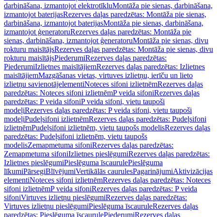
darbināšana, izmantojot elektrotīklu
Montāža pie sienas, darbināšana,
izmantojot baterijas
Rezerves daļas paredzētas: Montāža pie sienas,
darbināšana, izmantojot baterijas
Montāža pie sienas, darbināšana,
izmantojot ģeneratoru
Rezerves daļas paredzētas: Montāža pie
sienas, darbināšana, izmantojot ģeneratoru
Montāža pie sienas, divu
rokturu maisītājs
Rezerves daļas paredzētas: Montāža pie sienas, divu
rokturu maisītājs
Piederumi
Rezerves daļas paredzētas:
Piederumi
Izlietnes maisītājiem
Rezerves daļas paredzētas: Izlietnes
maisītājiem
Mazgāšanas vietas, virtuves izlietņu, ierīču un lieto
izlietņu savienotājelementi
Noteces sifoni izlietnēm
Rezerves daļas
paredzētas: Noteces sifoni izlietnēm
P veida sifoni
Rezerves daļas
paredzētas: P veida sifoni
P veida sifoni, vietu taupoši
modeļi
Rezerves daļas paredzētas: P veida sifoni, vietu taupoši
modeļi
Pudeļsifoni izlietnēm
Rezerves daļas paredzētas: Pudeļsifoni
izlietnēm
Pudeļsifoni izlietnēm, vietu taupošs modelis
Rezerves daļas
paredzētas: Pudeļsifoni izlietnēm, vietu taupošs
modelis
Zemapmetuma sifoni
Rezerves daļas paredzētas:
Zemapmetuma sifoni
Izlietnes pieslēgumi
Rezerves daļas paredzētas:
Izlietnes pieslēgumi
Pieslēguma īscaurule
Pieslēguma
līkumi
Pārsegi
Blīvējumi
Vertikālās caurules
Pagarinājumi
Aktivizācijas
elementi
Noteces sifoni izlietnēm
Rezerves daļas paredzētas: Noteces
sifoni izlietnēm
P veida sifoni
Rezerves daļas paredzētas: P veida
sifoni
Virtuves izlietņu pieslēgumi
Rezerves daļas paredzētas:
Virtuves izlietņu pieslēgumi
Pieslēguma īscaurule
Rezerves daļas
paredzētas: Pieslēguma īscaurule
Piederumi
Rezerves daļas