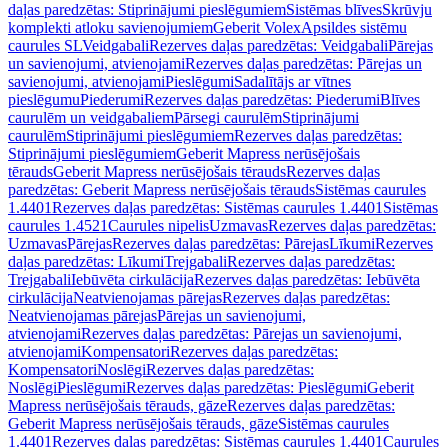
daļas paredzētas: Stiprinājumi pieslēgumiem
Sistēmas blīves
Skrūvju
komplekti atloku savienojumiem
Geberit Volex
Apsildes sistēmu
caurules SL
Veidgabali
Rezerves daļas paredzētas: Veidgabali
Pārejas
un savienojumi, atvienojami
Rezerves daļas paredzētas: Pārejas un
savienojumi, atvienojami
Pieslēgumi
Sadalītājs ar vītnes
pieslēgumu
Piederumi
Rezerves daļas paredzētas: Piederumi
Blīves
caurulēm un veidgabaliem
Pārsegi caurulēm
Stiprinājumi
caurulēm
Stiprinājumi pieslēgumiem
Rezerves daļas paredzētas:
Stiprinājumi pieslēgumiem
Geberit Mapress nerūsējošais
tērauds
Geberit Mapress nerūsējošais tērauds
Rezerves daļas
paredzētas: Geberit Mapress nerūsējošais tērauds
Sistēmas caurules
1.4401
Rezerves daļas paredzētas: Sistēmas caurules 1.4401
Sistēmas
caurules 1.4521
Caurules nipelis
Uzmavas
Rezerves daļas paredzētas:
Uzmavas
Pārejas
Rezerves daļas paredzētas: Pārejas
Līkumi
Rezerves
daļas paredzētas: Līkumi
Trejgabali
Rezerves daļas paredzētas:
Trejgabali
Iebūvēta cirkulācija
Rezerves daļas paredzētas: Iebūvēta
cirkulācija
Neatvienojamas pārejas
Rezerves daļas paredzētas:
Neatvienojamas pārejas
Pārejas un savienojumi,
atvienojami
Rezerves daļas paredzētas: Pārejas un savienojumi,
atvienojami
Kompensatori
Rezerves daļas paredzētas:
Kompensatori
Noslēgi
Rezerves daļas paredzētas:
Noslēgi
Pieslēgumi
Rezerves daļas paredzētas: Pieslēgumi
Geberit
Mapress nerūsējošais tērauds, gāze
Rezerves daļas paredzētas:
Geberit Mapress nerūsējošais tērauds, gāze
Sistēmas caurules
1.4401
Rezerves daļas paredzētas: Sistēmas caurules 1.4401
Caurules