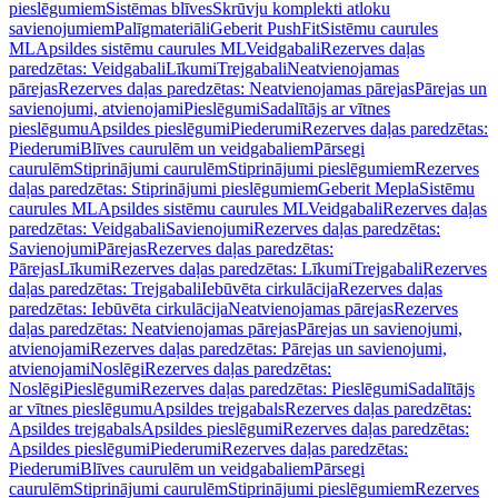
pieslēgumiem
Sistēmas blīves
Skrūvju komplekti atloku
savienojumiem
Palīgmateriāli
Geberit PushFit
Sistēmu caurules
ML
Apsildes sistēmu caurules ML
Veidgabali
Rezerves daļas
paredzētas: Veidgabali
Līkumi
Trejgabali
Neatvienojamas
pārejas
Rezerves daļas paredzētas: Neatvienojamas pārejas
Pārejas un
savienojumi, atvienojami
Pieslēgumi
Sadalītājs ar vītnes
pieslēgumu
Apsildes pieslēgumi
Piederumi
Rezerves daļas paredzētas:
Piederumi
Blīves caurulēm un veidgabaliem
Pārsegi
caurulēm
Stiprinājumi caurulēm
Stiprinājumi pieslēgumiem
Rezerves
daļas paredzētas: Stiprinājumi pieslēgumiem
Geberit Mepla
Sistēmu
caurules ML
Apsildes sistēmu caurules ML
Veidgabali
Rezerves daļas
paredzētas: Veidgabali
Savienojumi
Rezerves daļas paredzētas:
Savienojumi
Pārejas
Rezerves daļas paredzētas:
Pārejas
Līkumi
Rezerves daļas paredzētas: Līkumi
Trejgabali
Rezerves
daļas paredzētas: Trejgabali
Iebūvēta cirkulācija
Rezerves daļas
paredzētas: Iebūvēta cirkulācija
Neatvienojamas pārejas
Rezerves
daļas paredzētas: Neatvienojamas pārejas
Pārejas un savienojumi,
atvienojami
Rezerves daļas paredzētas: Pārejas un savienojumi,
atvienojami
Noslēgi
Rezerves daļas paredzētas:
Noslēgi
Pieslēgumi
Rezerves daļas paredzētas: Pieslēgumi
Sadalītājs
ar vītnes pieslēgumu
Apsildes trejgabals
Rezerves daļas paredzētas:
Apsildes trejgabals
Apsildes pieslēgumi
Rezerves daļas paredzētas:
Apsildes pieslēgumi
Piederumi
Rezerves daļas paredzētas:
Piederumi
Blīves caurulēm un veidgabaliem
Pārsegi
caurulēm
Stiprinājumi caurulēm
Stiprinājumi pieslēgumiem
Rezerves