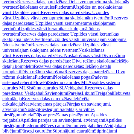
tvertnes
Rezerves daļas paredzētas: Delta zemapmetuma skalojamās
tvertnes
Skalošanas caurules
Piederumi
Uzpildes un noskalošanas
vārsti
Uzpildes vārsti
Rezerves daļas paredzētas: Uzpildes
vārsti
Uzpildes vārsti zemapmetuma skalojamām tvertnēm
Rezerves
daļas paredzētas: Uzpildes vārsti zemapmetuma skalojamām
tvertnēm
Uzpildes vārsti keramikas skalojamā ūdens
tvertnēm
Rezerves daļas paredzētas: Uzpildes vārsti keramikas
skalojamā ūdens tvertnēm
Uzpildes vārsti universālajām skalojamā
ūdens tvertnēm
Rezerves daļas paredzētas: Uzpildes vārsti
universālajām skalojamā ūdens tvertnēm
Noskalošanas
vārsti
Rezerves daļas paredzētas: Noskalošanas vārsti
Divu režīmu
skalošana
Rezerves daļas paredzētas: Divu režīmu skalošana
Iekšējo
detaļu komplekti
Rezerves daļas paredzētas: Iekšējo detaļu
komplekti
Divu režīmu skalošana
Rezerves daļas paredzētas: Divu
režīmu skalošana
Piederumi
Noskalošanas pogas
Padeves
sistēmas
Geberit FlowFit
Sistēmu caurules ML
Apsildes sistēmu
caurules ML
Sistēmu caurules SL
Veidgabali
Rezerves daļas
paredzētas: Veidgabali
Savienojumi
Pārejas
Līkumi
Trejgabali
Iebūvēta
cirkulācija
Rezerves daļas paredzētas: Iebūvēta
cirkulācija
Neatvienojamas pārejas
Pārejas un savienojumi,
atvienojami
Noslēgi
Pieslēgumi
Sadalītājs ar vītnes
pieslēgumu
Sadalītājs ar presēšanas pieslēgumu
Apsildes
trejgabals
Apsildes pārejas un savienojumi, atvienojami
Apsildes
pieslēgumi
Piederumi
Blīves caurulēm un veidgabaliem
Veidgabalu
blīvējumi
Pārsegi caurulēm
Stiprinājumi caurulēm
Stiprinājumi