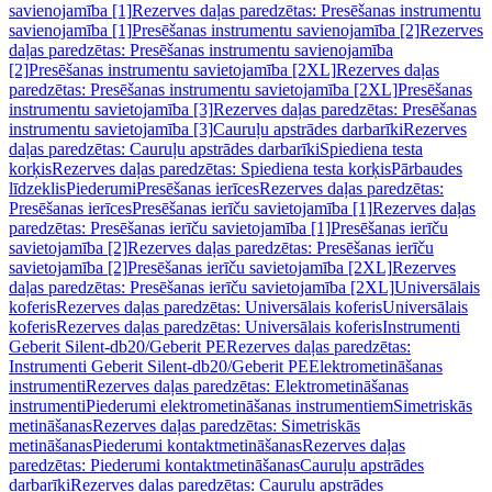
savienojamība [1]
Rezerves daļas paredzētas: Presēšanas instrumentu
savienojamība [1]
Presēšanas instrumentu savienojamība [2]
Rezerves
daļas paredzētas: Presēšanas instrumentu savienojamība
[2]
Presēšanas instrumentu savietojamība [2XL]
Rezerves daļas
paredzētas: Presēšanas instrumentu savietojamība [2XL]
Presēšanas
instrumentu savietojamība [3]
Rezerves daļas paredzētas: Presēšanas
instrumentu savietojamība [3]
Cauruļu apstrādes darbarīki
Rezerves
daļas paredzētas: Cauruļu apstrādes darbarīki
Spiediena testa
korķis
Rezerves daļas paredzētas: Spiediena testa korķis
Pārbaudes
līdzeklis
Piederumi
Presēšanas ierīces
Rezerves daļas paredzētas:
Presēšanas ierīces
Presēšanas ierīču savietojamība [1]
Rezerves daļas
paredzētas: Presēšanas ierīču savietojamība [1]
Presēšanas ierīču
savietojamība [2]
Rezerves daļas paredzētas: Presēšanas ierīču
savietojamība [2]
Presēšanas ierīču savietojamība [2XL]
Rezerves
daļas paredzētas: Presēšanas ierīču savietojamība [2XL]
Universālais
koferis
Rezerves daļas paredzētas: Universālais koferis
Universālais
koferis
Rezerves daļas paredzētas: Universālais koferis
Instrumenti
Geberit Silent-db20/Geberit PE
Rezerves daļas paredzētas:
Instrumenti Geberit Silent-db20/Geberit PE
Elektrometināšanas
instrumenti
Rezerves daļas paredzētas: Elektrometināšanas
instrumenti
Piederumi elektrometināšanas instrumentiem
Simetriskās
metināšanas
Rezerves daļas paredzētas: Simetriskās
metināšanas
Piederumi kontaktmetināšanas
Rezerves daļas
paredzētas: Piederumi kontaktmetināšanas
Cauruļu apstrādes
darbarīki
Rezerves daļas paredzētas: Cauruļu apstrādes