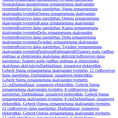
Noskalošanas taustiņi
Sigma zemapmetuma skalojamām
tvertnēm
Rezerves daļas paredzētas: Sigma zemapmetuma
skalojamām tvertnēm
Omega zemapmetuma skalojamām
tvertnēm
Rezerves daļas paredzētas: Omega zemapmetuma
skalojamām tvertnēm
Kappa zemapmetuma skalojamām
tvertnēm
Rezerves daļas paredzētas: Kappa zemapmetuma
skalojamām tvertnēm
Delta zemapmetuma skalojamām
tvertnēm
Rezerves daļas paredzētas: Delta zemapmetuma
skalojamām tvertnēm
Twinline zemapmetuma skalojamām
tvertnēm
Rezerves daļas paredzētas: Twinline zemapmetuma
skalojamām tvertnēm
Piederumi
Palīgmateriāli
Tualetes podu vadības
sistēmas ar elektronisku skalošanas aktivizāciju
Rezerves daļas
paredzētas: Tualetes podu vadības sistēmas ar elektronisku
skalošanas aktivizāciju
Darbināšanai, izmantojot elektrotīklu,
Geberit Sigma zemapmetuma skalojamām tvertnēm, 12 cm
Rezerves
daļas paredzētas: Darbināšanai, izmantojot elektrotīklu,
Geberit Sigma zemapmetuma skalojamām tvertnēm,
12 cm
Darbināšanai, izmantojot elektrotīklu, Geberit Sigma
zemapmetuma skalojamām tvertnēm, 8 cm
Rezerves daļas
paredzētas: Darbināšanai, izmantojot elektrotīklu, Geberit Sigma
zemapmetuma skalojamām tvertnēm, 8 cm
Darbināšanai, izmantojot
elektrotīklu, Geberit Omega zemapmetuma skalojamām tvertnēm,
12 cm
Rezerves daļas paredzētas: Darbināšanai, izmantojot
elektrotīklu, Geberit Omega zemapmetuma skalojamām tvertnēm,
12 cm
Darbināšanai, izmantojot baterijas, Geberit Sigma