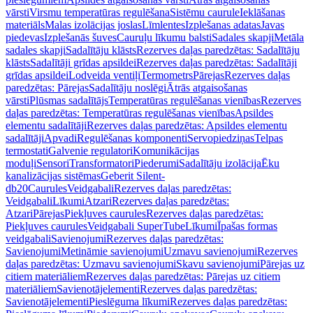
vārsti
Virsmu temperatūras regulēšana
Sistēmu caurule
Ieklāšanas
materiāls
Malas izolācijas joslas
Līmlentes
Izplešanas adatas
Javas
piedevas
Izplešanās šuves
Cauruļu līkumu balsti
Sadales skapji
Metāla
sadales skapji
Sadalītāju klāsts
Rezerves daļas paredzētas: Sadalītāju
klāsts
Sadalītāji grīdas apsildei
Rezerves daļas paredzētas: Sadalītāji
grīdas apsildei
Lodveida ventiļi
Termometrs
Pārejas
Rezerves daļas
paredzētas: Pārejas
Sadalītāju noslēgi
Ātrās atgaisošanas
vārsti
Plūsmas sadalītājs
Temperatūras regulēšanas vienības
Rezerves
daļas paredzētas: Temperatūras regulēšanas vienības
Apsildes
elementu sadalītāji
Rezerves daļas paredzētas: Apsildes elementu
sadalītāji
Apvadi
Regulēšanas komponenti
Servopiedziņas
Telpas
termostati
Galvenie regulatori
Komunikācijas
moduļi
Sensori
Transformatori
Piederumi
Sadalītāju izolācija
Ēku
kanalizācijas sistēmas
Geberit Silent-
db20
Caurules
Veidgabali
Rezerves daļas paredzētas:
Veidgabali
Līkumi
Atzari
Rezerves daļas paredzētas:
Atzari
Pārejas
Piekļuves caurules
Rezerves daļas paredzētas:
Piekļuves caurules
Veidgabali SuperTube
Līkumi
Īpašas formas
veidgabali
Savienojumi
Rezerves daļas paredzētas:
Savienojumi
Metināmie savienojumi
Uzmavu savienojumi
Rezerves
daļas paredzētas: Uzmavu savienojumi
Skavu savienojumi
Pārejas uz
citiem materiāliem
Rezerves daļas paredzētas: Pārejas uz citiem
materiāliem
Savienotājelementi
Rezerves daļas paredzētas:
Savienotājelementi
Pieslēguma līkumi
Rezerves daļas paredzētas: