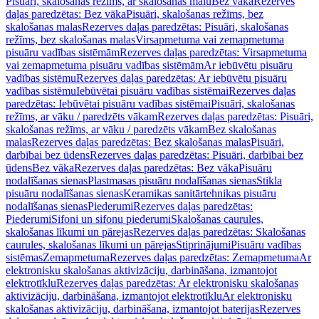
Pisuāri, skalošanas režīms, ar skalošanas malu
Bez vāka
Rezerves
daļas paredzētas: Bez vāka
Pisuāri, skalošanas režīms, bez
skalošanas malas
Rezerves daļas paredzētas: Pisuāri, skalošanas
režīms, bez skalošanas malas
Virsapmetuma vai zemapmetuma
pisuāru vadības sistēmām
Rezerves daļas paredzētas: Virsapmetuma
vai zemapmetuma pisuāru vadības sistēmām
Ar iebūvētu pisuāru
vadības sistēmu
Rezerves daļas paredzētas: Ar iebūvētu pisuāru
vadības sistēmu
Iebūvētai pisuāru vadības sistēmai
Rezerves daļas
paredzētas: Iebūvētai pisuāru vadības sistēmai
Pisuāri, skalošanas
režīms, ar vāku / paredzēts vākam
Rezerves daļas paredzētas: Pisuāri,
skalošanas režīms, ar vāku / paredzēts vākam
Bez skalošanas
malas
Rezerves daļas paredzētas: Bez skalošanas malas
Pisuāri,
darbībai bez ūdens
Rezerves daļas paredzētas: Pisuāri, darbībai bez
ūdens
Bez vāka
Rezerves daļas paredzētas: Bez vāka
Pisuāru
nodalīšanas sienas
Plastmasas pisuāru nodalīšanas sienas
Stikla
pisuāru nodalīšanas sienas
Keramikas sanitārtehnikas pisuāru
nodalīšanas sienas
Piederumi
Rezerves daļas paredzētas:
Piederumi
Sifoni un sifonu piederumi
Skalošanas caurules,
skalošanas līkumi un pārejas
Rezerves daļas paredzētas: Skalošanas
caurules, skalošanas līkumi un pārejas
Stiprinājumi
Pisuāru vadības
sistēmas
Zemapmetuma
Rezerves daļas paredzētas: Zemapmetuma
Ar
elektronisku skalošanas aktivizāciju, darbināšana, izmantojot
elektrotīklu
Rezerves daļas paredzētas: Ar elektronisku skalošanas
aktivizāciju, darbināšana, izmantojot elektrotīklu
Ar elektronisku
skalošanas aktivizāciju, darbināšana, izmantojot baterijas
Rezerves