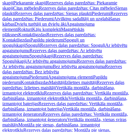
skapji
Piekaramie skapji
Rezerves daļas paredzētas: Piekaramie
skapji
Citas mēbeles
Rezerves daļas paredzētas: Citas mēbeles
Sienas
plaukti
Rezerves daļas paredzētas: Sienas plaukti
Piederumi
Rezerves
daļas paredzētas: Piederumi
Atvilktņu sadalītāji un uzglabāšanas
kārbas
Dvieļu turētāji un dvieļu āķi
Apgaismojuma
elementi
Rokturi
Kāju komplekti
Magnētiskās
plāksnes
Kontaktligzdas
Rezerves daļas paredzētas:
Kontaktligzdas
Papildu piederumi
Spoguļi un
spoguļskapji
Spoguļi
Rezerves daļas paredzētas: Spoguļi
Ar iebūvētu
apgaismojumu
Rezerves daļas paredzētas: Ar iebūvētu
apgaismojumu
Spoguļskapji
Rezerves daļas paredzētas:
Spoguļskapji
Ar iebūvētu apgaismojumu
Rezerves daļas paredzētas:
Ar iebūvētu apgaismojumu
Bez iebūvēta apgaismojuma
Rezerves
daļas paredzētas: Bez iebūvēta
apgaismojuma
Piederumi
Apgaismojuma elementi
Papildu
piederumi
Kontaktligzdas
Maisītāji
Izlietnes maisītāji
Rezerves daļas
paredzētas: Izlietnes maisītāji
Vertikāla montāža, darbināšana,
izmantojot elektrotīklu
Rezerves daļas paredzētas: Vertikāla montāža,
darbināšana, izmantojot elektrotīklu
Vertikāla montāža, darbināšana,
izmantojot baterijas
Rezerves daļas paredzētas: Vertikāla montāža,
darbināšana, izmantojot baterijas
Vertikāla montāža, darbināšana,
izmantojot ģeneratoru
Rezerves daļas paredzētas: Vertikāla montāža,
darbināšana, izmantojot ģeneratoru
Vertikāla montāža, vienas sviras
maisītājs
Montāža pie sienas, darbināšana, izmantojot
elektrotīklu
Rezerves daļas paredzētas: Montāža pie sienas,