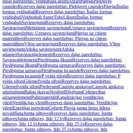
daļas paredzētas: Veidgabali
Līkumi
Atzari
Pārejas
Piekļuves
caurules
Rezerves daļas paredzētas: Piekļuves caurules
Pārejas
Īpašas
formas veidgabali
Rezerves daļas paredzētas: Īpašas formas
veidgabali
Veidgabali SuperTube
Līkumi
Īpašas formas
veidgabali
Savienojumi
Rezerves daļas paredzētas:
Savienojumi
Metināmie savienojumi
Uzmavu savienojumi
Rezerves
daļas paredzētas: Uzmavu savienojumi
Pārejas uz citiem
materiāliem
Rezerves daļas paredzētas: Pārejas uz citiem
materiāliem
Vītņu savienojumi
Rezerves daļas paredzētas: Vītņu
savienojumi
Atloka savienojumi
Atloka
adapteri
Savienotājelementi
Rezerves daļas paredzētas:
Savienotājelementi
Pieslēguma līkumi
Rezerves daļas paredzētas:
Pieslēguma līkumi
Pieslēguma uzmavas
Rezerves daļas paredzētas:
Pieslēguma uzmavas
Pieslēguma īscaurule
Rezerves daļas paredzētas:
Pieslēguma īscaurule
P veida sifoni
Rezerves daļas paredzētas: P
veida sifoni
Gliemežveida sifoni
Rezerves daļas paredzētas:
Gliemežveida sifoni
Piederumi
Cauruļu apskavas
Cauruļu apskavu
stiprinājumi
Balsta skavas
Noslēgi
Blīvējumi
Celtniecības
aizsargelementi
Palīgmateriāli
Kanalizācijas ventilācijas
vārsti
Ventilācijas vārsti
Rezerves daļas paredzētas: Ventilācijas
vārsti
Enerģijas pretvārsti
Geberit Pluvia jumta lietus ūdens
novadīšana
Jumta piltuves
Rezerves daļas paredzētas: Jumta
piltuves
Jumta piltuves, līdz 12 l/s
Rezerves daļas paredzētas: Jumta
piltuves, līdz 12 l/s
Jumta piltuves, līdz 25 l/s
Rezerves daļas
paredzētas: Jumta piltuves, līdz 25 l/s
Jumta piltuves, līdz