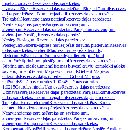
nipelis
Uzmavas
Rezerves daļas paredzētas:
Uzmavas
Pārejas
Rezerves daļas paredzētas: Pārejas
Līkumi
Rezerves
daļas paredzētas: Līkumi
Trejgabali
Rezerves daļas paredzētas:
Trejgabali
Neatvienojamas pārejas
Rezerves daļas paredzētas:
Neatvienojamas pārejas
Pārejas un savienojumi,
atvienojami
Rezerves daļas paredzētas: Pārejas un savienojumi,
atvienojami
Noslēgi
Rezerves daļas paredzētas:
Noslēgi
Pieslēgumi
Rezerves daļas paredzētas:
Pieslēgumi
GeberitMapress nerūsējošais tērauds, piederumi
Rezerves
daļas paredzētas: GeberitMapress nerūsējošais tērauds,
piederumi
Blīves caurulēm un veidgabaliem
Stiprinājumi
caurulēm
Stiprinājumi pieslēgumiem
Rezerves daļas paredzētas:
Stiprinājumi pieslēgumiem
Sistēmas blīves
Skrūvju komplekti atloku
savienojumiem
Geberit Mapress C tērauds
Geberit Mapress
C tērauds
Rezerves daļas paredzētas: Geberit Mapress
C tērauds
Sistēmas caurules 1.0034
Sistēmas caurules
1.0215
Caurules nipelis
Uzmavas
Rezerves daļas paredzētas:
Uzmavas
Pārejas
Rezerves daļas paredzētas: Pārejas
Līkumi
Rezerves
daļas paredzētas: Līkumi
Trejgabali
Rezerves daļas paredzētas:
Trejgabali
Krusta elementi
Rezerves daļas paredzētas: Krusta
elementi
Neatvienojamas pārejas
Rezerves daļas paredzētas:
Neatvienojamas pārejas
Pārejas un savienojumi,
atvienojami
Rezerves daļas paredzētas: Pārejas un savienojumi,
atvienojami
Kompensatori
Rezerves daļas paredzētas:
Kompensatori
Noslēgi
Rezerves daļas paredzētas: Noslēgi
Apsildes