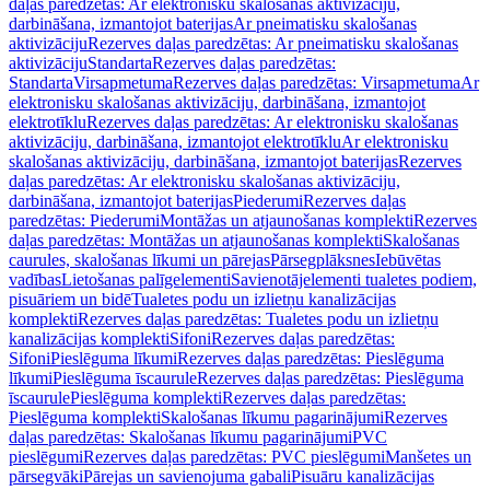
daļas paredzētas: Ar elektronisku skalošanas aktivizāciju,
darbināšana, izmantojot baterijas
Ar pneimatisku skalošanas
aktivizāciju
Rezerves daļas paredzētas: Ar pneimatisku skalošanas
aktivizāciju
Standarta
Rezerves daļas paredzētas:
Standarta
Virsapmetuma
Rezerves daļas paredzētas: Virsapmetuma
Ar
elektronisku skalošanas aktivizāciju, darbināšana, izmantojot
elektrotīklu
Rezerves daļas paredzētas: Ar elektronisku skalošanas
aktivizāciju, darbināšana, izmantojot elektrotīklu
Ar elektronisku
skalošanas aktivizāciju, darbināšana, izmantojot baterijas
Rezerves
daļas paredzētas: Ar elektronisku skalošanas aktivizāciju,
darbināšana, izmantojot baterijas
Piederumi
Rezerves daļas
paredzētas: Piederumi
Montāžas un atjaunošanas komplekti
Rezerves
daļas paredzētas: Montāžas un atjaunošanas komplekti
Skalošanas
caurules, skalošanas līkumi un pārejas
Pārsegplāksnes
Iebūvētas
vadības
Lietošanas palīgelementi
Savienotājelementi tualetes podiem,
pisuāriem un bidē
Tualetes podu un izlietņu kanalizācijas
komplekti
Rezerves daļas paredzētas: Tualetes podu un izlietņu
kanalizācijas komplekti
Sifoni
Rezerves daļas paredzētas:
Sifoni
Pieslēguma līkumi
Rezerves daļas paredzētas: Pieslēguma
līkumi
Pieslēguma īscaurule
Rezerves daļas paredzētas: Pieslēguma
īscaurule
Pieslēguma komplekti
Rezerves daļas paredzētas:
Pieslēguma komplekti
Skalošanas līkumu pagarinājumi
Rezerves
daļas paredzētas: Skalošanas līkumu pagarinājumi
PVC
pieslēgumi
Rezerves daļas paredzētas: PVC pieslēgumi
Manšetes un
pārsegvāki
Pārejas un savienojuma gabali
Pisuāru kanalizācijas