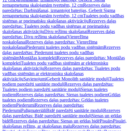
zemapmetuma skalojamām tvertnēm, 12 cm
Rezerves daļas
paredzētas: Darbināšanai, izmantojot baterijas, Geberit Sigma
zemapmetuma skalojamām tvertnēm, 12 cm
Tualetes podu vadības
sistēmas ar pneimatisku skalošanas aktivizāciju
Rezerves daļas
paredzētas: Tualetes podu vadības sistēmas ar pneimatisku
skalošanas aktivizāciju
Divu režīmu skalošanai
Rezerves daļas
paredzētas: Divu režīmu skalošanai
Vienrežīma
noskalošanai
Rezerves daļas paredzētas: Vienrežīma
noskalošanai
Piederumi tualetes podu vadības sistēmām
Rezerves
daļas paredzētas: Piederumi tualetes podu vadības
sistēmām
Montāžas komplekti
Rezerves daļas paredzētas: Montāžas
komplekti
Tualetes podu vadības sistēmām ar elektronisku
skalošanas aktivizāciju
Rezerves daļas paredzētas: Tualetes podu
vadības sistēmām ar elektronisku skalošanas
aktivizāciju
Savienojumi
Geberit Monolith sanitārie moduļi
Tualetes
podiem paredzēti sanitārie moduļi
Rezerves daļas paredzētas:
Tualetes podiem paredzēti sanitārie moduļi
Sienas tualetes
podiem
Rezerves daļas paredzētas: Sienas tualetes podiem
Grīdas
tualetes podiem
Rezerves daļas paredzētas: Grīdas tualetes
podiem
Piederumi
Rezerves daļas paredzētas:
Piederumi
Palīgmateriāli
Bidē paredzēti sanitārie moduļi
Rezerves
daļas paredzētas: Bidē paredzēti sanitārie moduļi
Sienas un grīdas
bidē
Rezerves daļas paredzētas: Sienas un grīdas bidē
Pisuārs
Pisuāri,
skalošanas režīms, ar skalošanas malu
Rezerves daļas paredzētas: