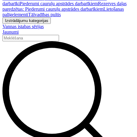
darbarīki
Piederumi cauruļu apstrādes darbarīkiem
Rezerves daļas
paredzētas: Piederumi cauruļu apstrādes darbarīkiem
Lietošanas
palīgelementi
Tālvadības pultis
Izstrādājumu kategorijas
Vannas istabas sērijas
Jaunumi