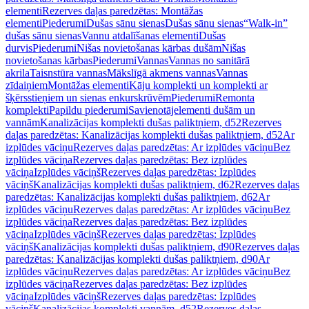
elementi
Rezerves daļas paredzētas: Montāžas
elementi
Piederumi
Dušas sānu sienas
Dušas sānu sienas
“Walk-in”
dušas sānu sienas
Vannu atdalīšanas elementi
Dušas
durvis
Piederumi
Nišas novietošanas kārbas dušām
Nišas
novietošanas kārbas
Piederumi
Vannas
Vannas no sanitārā
akrila
Taisnstūra vannas
Mākslīgā akmens vannas
Vannas
zīdaiņiem
Montāžas elementi
Kāju komplekti un komplekti ar
šķērsstieņiem un sienas enkurskrūvēm
Piederumi
Remonta
komplekti
Papildu piederumi
Savienotājelementi dušām un
vannām
Kanalizācijas komplekti dušas paliktņiem, d52
Rezerves
daļas paredzētas: Kanalizācijas komplekti dušas paliktņiem, d52
Ar
izplūdes vāciņu
Rezerves daļas paredzētas: Ar izplūdes vāciņu
Bez
izplūdes vāciņa
Rezerves daļas paredzētas: Bez izplūdes
vāciņa
Izplūdes vāciņš
Rezerves daļas paredzētas: Izplūdes
vāciņš
Kanalizācijas komplekti dušas paliktņiem, d62
Rezerves daļas
paredzētas: Kanalizācijas komplekti dušas paliktņiem, d62
Ar
izplūdes vāciņu
Rezerves daļas paredzētas: Ar izplūdes vāciņu
Bez
izplūdes vāciņa
Rezerves daļas paredzētas: Bez izplūdes
vāciņa
Izplūdes vāciņš
Rezerves daļas paredzētas: Izplūdes
vāciņš
Kanalizācijas komplekti dušas paliktņiem, d90
Rezerves daļas
paredzētas: Kanalizācijas komplekti dušas paliktņiem, d90
Ar
izplūdes vāciņu
Rezerves daļas paredzētas: Ar izplūdes vāciņu
Bez
izplūdes vāciņa
Rezerves daļas paredzētas: Bez izplūdes
vāciņa
Izplūdes vāciņš
Rezerves daļas paredzētas: Izplūdes
vāciņš
Kanalizācijas komplekti vannām, d52
Rezerves daļas