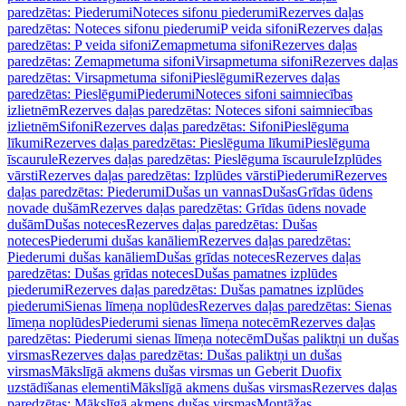
paredzētas: Piederumi
Noteces sifonu piederumi
Rezerves daļas
paredzētas: Noteces sifonu piederumi
P veida sifoni
Rezerves daļas
paredzētas: P veida sifoni
Zemapmetuma sifoni
Rezerves daļas
paredzētas: Zemapmetuma sifoni
Virsapmetuma sifoni
Rezerves daļas
paredzētas: Virsapmetuma sifoni
Pieslēgumi
Rezerves daļas
paredzētas: Pieslēgumi
Piederumi
Noteces sifoni saimniecības
izlietnēm
Rezerves daļas paredzētas: Noteces sifoni saimniecības
izlietnēm
Sifoni
Rezerves daļas paredzētas: Sifoni
Pieslēguma
līkumi
Rezerves daļas paredzētas: Pieslēguma līkumi
Pieslēguma
īscaurule
Rezerves daļas paredzētas: Pieslēguma īscaurule
Izplūdes
vārsti
Rezerves daļas paredzētas: Izplūdes vārsti
Piederumi
Rezerves
daļas paredzētas: Piederumi
Dušas un vannas
Dušas
Grīdas ūdens
novade dušām
Rezerves daļas paredzētas: Grīdas ūdens novade
dušām
Dušas noteces
Rezerves daļas paredzētas: Dušas
noteces
Piederumi dušas kanāliem
Rezerves daļas paredzētas:
Piederumi dušas kanāliem
Dušas grīdas noteces
Rezerves daļas
paredzētas: Dušas grīdas noteces
Dušas pamatnes izplūdes
piederumi
Rezerves daļas paredzētas: Dušas pamatnes izplūdes
piederumi
Sienas līmeņa noplūdes
Rezerves daļas paredzētas: Sienas
līmeņa noplūdes
Piederumi sienas līmeņa notecēm
Rezerves daļas
paredzētas: Piederumi sienas līmeņa notecēm
Dušas paliktņi un dušas
virsmas
Rezerves daļas paredzētas: Dušas paliktņi un dušas
virsmas
Mākslīgā akmens dušas virsmas un Geberit Duofix
uzstādīšanas elementi
Mākslīgā akmens dušas virsmas
Rezerves daļas
paredzētas: Mākslīgā akmens dušas virsmas
Montāžas