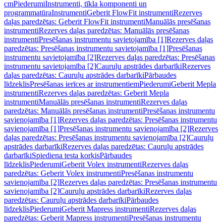
cm
Piederumi
Instrumenti, tīkla komponenti un
programmatūra
Instrumenti
Geberit FlowFit instrumenti
Rezerves
daļas paredzētas: Geberit FlowFit instrumenti
Manuālās presēšanas
instrumenti
Rezerves daļas paredzētas: Manuālās presēšanas
instrumenti
Presēšanas instrumentu savietojamība [1]
Rezerves daļas
paredzētas: Presēšanas instrumentu savietojamība [1]
Presēšanas
instrumentu savietojamība [2]
Rezerves daļas paredzētas: Presēšanas
instrumentu savietojamība [2]
Cauruļu apstrādes darbarīki
Rezerves
daļas paredzētas: Cauruļu apstrādes darbarīki
Pārbaudes
līdzeklis
Presēšanas ierīces ar instrumentiem
Piederumi
Geberit Mepla
instrumenti
Rezerves daļas paredzētas: Geberit Mepla
instrumenti
Manuālās presēšanas instrumenti
Rezerves daļas
paredzētas: Manuālās presēšanas instrumenti
Presēšanas instrumentu
savienojamība [1]
Rezerves daļas paredzētas: Presēšanas instrumentu
savienojamība [1]
Presēšanas instrumentu savienojamība [2]
Rezerves
daļas paredzētas: Presēšanas instrumentu savienojamība [2]
Cauruļu
apstrādes darbarīki
Rezerves daļas paredzētas: Cauruļu apstrādes
darbarīki
Spiediena testa korķis
Pārbaudes
līdzeklis
Piederumi
Geberit Volex instrumenti
Rezerves daļas
paredzētas: Geberit Volex instrumenti
Presēšanas instrumentu
savienojamība [2]
Rezerves daļas paredzētas: Presēšanas instrumentu
savienojamība [2]
Cauruļu apstrādes darbarīki
Rezerves daļas
paredzētas: Cauruļu apstrādes darbarīki
Pārbaudes
līdzeklis
Piederumi
Geberit Mapress instrumenti
Rezerves daļas
paredzētas: Geberit Mapress instrumenti
Presēšanas instrumentu