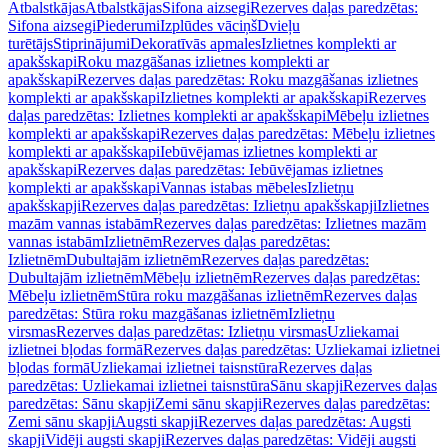
Atbalstkājas
Atbalstkājas
Sifona aizsegi
Rezerves daļas paredzētas:
Sifona aizsegi
Piederumi
Izplūdes vāciņš
Dvieļu
turētājs
Stiprinājumi
Dekoratīvās apmales
Izlietnes komplekti ar
apakšskapi
Roku mazgāšanas izlietnes komplekti ar
apakšskapi
Rezerves daļas paredzētas: Roku mazgāšanas izlietnes
komplekti ar apakšskapi
Izlietnes komplekti ar apakšskapi
Rezerves
daļas paredzētas: Izlietnes komplekti ar apakšskapi
Mēbeļu izlietnes
komplekti ar apakšskapi
Rezerves daļas paredzētas: Mēbeļu izlietnes
komplekti ar apakšskapi
Iebūvējamas izlietnes komplekti ar
apakšskapi
Rezerves daļas paredzētas: Iebūvējamas izlietnes
komplekti ar apakšskapi
Vannas istabas mēbeles
Izlietņu
apakšskapji
Rezerves daļas paredzētas: Izlietņu apakšskapji
Izlietnes
mazām vannas istabām
Rezerves daļas paredzētas: Izlietnes mazām
vannas istabām
Izlietnēm
Rezerves daļas paredzētas:
Izlietnēm
Dubultajām izlietnēm
Rezerves daļas paredzētas:
Dubultajām izlietnēm
Mēbeļu izlietnēm
Rezerves daļas paredzētas:
Mēbeļu izlietnēm
Stūra roku mazgāšanas izlietnēm
Rezerves daļas
paredzētas: Stūra roku mazgāšanas izlietnēm
Izlietņu
virsmas
Rezerves daļas paredzētas: Izlietņu virsmas
Uzliekamai
izlietnei bļodas formā
Rezerves daļas paredzētas: Uzliekamai izlietnei
bļodas formā
Uzliekamai izlietnei taisnstūra
Rezerves daļas
paredzētas: Uzliekamai izlietnei taisnstūra
Sānu skapji
Rezerves daļas
paredzētas: Sānu skapji
Zemi sānu skapji
Rezerves daļas paredzētas:
Zemi sānu skapji
Augsti skapji
Rezerves daļas paredzētas: Augsti
skapji
Vidēji augsti skapji
Rezerves daļas paredzētas: Vidēji augsti