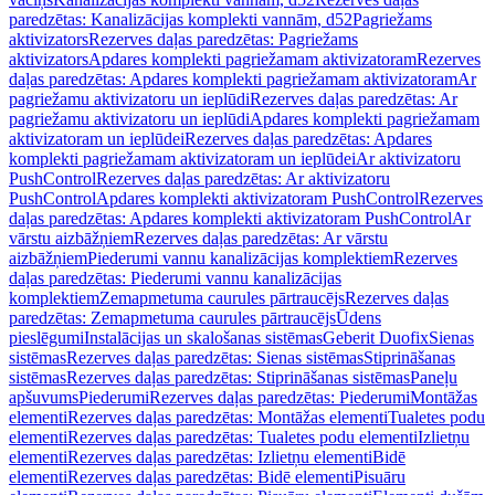
paredzētas: Kanalizācijas komplekti vannām, d52
Pagriežams
aktivizators
Rezerves daļas paredzētas: Pagriežams
aktivizators
Apdares komplekti pagriežamam aktivizatoram
Rezerves
daļas paredzētas: Apdares komplekti pagriežamam aktivizatoram
Ar
pagriežamu aktivizatoru un ieplūdi
Rezerves daļas paredzētas: Ar
pagriežamu aktivizatoru un ieplūdi
Apdares komplekti pagriežamam
aktivizatoram un ieplūdei
Rezerves daļas paredzētas: Apdares
komplekti pagriežamam aktivizatoram un ieplūdei
Ar aktivizatoru
PushControl
Rezerves daļas paredzētas: Ar aktivizatoru
PushControl
Apdares komplekti aktivizatoram PushControl
Rezerves
daļas paredzētas: Apdares komplekti aktivizatoram PushControl
Ar
vārstu aizbāžņiem
Rezerves daļas paredzētas: Ar vārstu
aizbāžņiem
Piederumi vannu kanalizācijas komplektiem
Rezerves
daļas paredzētas: Piederumi vannu kanalizācijas
komplektiem
Zemapmetuma caurules pārtraucējs
Rezerves daļas
paredzētas: Zemapmetuma caurules pārtraucējs
Ūdens
pieslēgumi
Instalācijas un skalošanas sistēmas
Geberit Duofix
Sienas
sistēmas
Rezerves daļas paredzētas: Sienas sistēmas
Stiprināšanas
sistēmas
Rezerves daļas paredzētas: Stiprināšanas sistēmas
Paneļu
apšuvums
Piederumi
Rezerves daļas paredzētas: Piederumi
Montāžas
elementi
Rezerves daļas paredzētas: Montāžas elementi
Tualetes podu
elementi
Rezerves daļas paredzētas: Tualetes podu elementi
Izlietņu
elementi
Rezerves daļas paredzētas: Izlietņu elementi
Bidē
elementi
Rezerves daļas paredzētas: Bidē elementi
Pisuāru