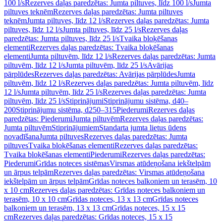
100 l/s
Rezerves daļas paredzētas: Jumta piltuves, līdz 100 l/s
Jumta
piltuves teknēm
Rezerves daļas paredzētas: Jumta piltuves
teknēm
Jumta piltuves, līdz 12 l/s
Rezerves daļas paredzētas: Jumta
piltuves, līdz 12 l/s
Jumta piltuves, līdz 25 l/s
Rezerves daļas
paredzētas: Jumta piltuves, līdz 25 l/s
Tvaika bloķēšanas
elementi
Rezerves daļas paredzētas: Tvaika bloķēšanas
elementi
Jumta piltuvēm, līdz 12 l/s
Rezerves daļas paredzētas: Jumta
piltuvēm, līdz 12 l/s
Jumta piltuvēm, līdz 25 l/s
Avārijas
pārplūdes
Rezerves daļas paredzētas: Avārijas pārplūdes
Jumta
piltuvēm, līdz 12 l/s
Rezerves daļas paredzētas: Jumta piltuvēm, līdz
12 l/s
Jumta piltuvēm, līdz 25 l/s
Rezerves daļas paredzētas: Jumta
piltuvēm, līdz 25 l/s
Stiprinājumi
Stiprinājumu sistēma, d40–
200
Stiprinājumu sistēma, d250–315
Piederumi
Rezerves daļas
paredzētas: Piederumi
Jumta piltuvēm
Rezerves daļas paredzētas:
Jumta piltuvēm
Stiprinājumiem
Standarta jumta lietus ūdens
novadīšana
Jumta piltuves
Rezerves daļas paredzētas: Jumta
piltuves
Tvaika bloķēšanas elementi
Rezerves daļas paredzētas:
Tvaika bloķēšanas elementi
Piederumi
Rezerves daļas paredzētas:
Piederumi
Grīdas noteces sistēmas
Virsmas atūdeņošana iekštelpām
un ārpus telpām
Rezerves daļas paredzētas: Virsmas atūdeņošana
iekštelpām un ārpus telpām
Grīdas noteces balkoniem un terasēm, 10
x 10 cm
Rezerves daļas paredzētas: Grīdas noteces balkoniem un
terasēm, 10 x 10 cm
Grīdas noteces, 13 x 13 cm
Grīdas noteces
balkoniem un terasēm, 13 x 13 cm
Grīdas noteces, 15 x 15
cm
Rezerves daļas paredzētas: Grīdas noteces, 15 x 15