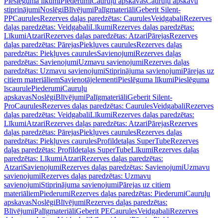
Pieslēguma līkumi
Piederumi
Cauruļu apskavas
Cauruļu apskavu
stiprinājumi
Noslēgi
Blīvējumi
Palīgmateriāli
Geberit Silent-
PP
Caurules
Rezerves daļas paredzētas: Caurules
Veidgabali
Rezerves
daļas paredzētas: Veidgabali
Līkumi
Rezerves daļas paredzētas:
Līkumi
Atzari
Rezerves daļas paredzētas: Atzari
Pārejas
Rezerves
daļas paredzētas: Pārejas
Piekļuves caurules
Rezerves daļas
paredzētas: Piekļuves caurules
Savienojumi
Rezerves daļas
paredzētas: Savienojumi
Uzmavu savienojumi
Rezerves daļas
paredzētas: Uzmavu savienojumi
Stiprinājuma savienojumi
Pārejas uz
citiem materiāliem
Savienotājelementi
Pieslēguma līkumi
Pieslēguma
īscaurule
Piederumi
Cauruļu
apskavas
Noslēgi
Blīvējumi
Palīgmateriāli
Geberit Silent-
Pro
Caurules
Rezerves daļas paredzētas: Caurules
Veidgabali
Rezerves
daļas paredzētas: Veidgabali
Līkumi
Rezerves daļas paredzētas:
Līkumi
Atzari
Rezerves daļas paredzētas: Atzari
Pārejas
Rezerves
daļas paredzētas: Pārejas
Piekļuves caurules
Rezerves daļas
paredzētas: Piekļuves caurules
Profildetaļas SuperTube
Rezerves
daļas paredzētas: Profildetaļas SuperTube
Līkumi
Rezerves daļas
paredzētas: Līkumi
Atzari
Rezerves daļas paredzētas:
Atzari
Savienojumi
Rezerves daļas paredzētas: Savienojumi
Uzmavu
savienojumi
Rezerves daļas paredzētas: Uzmavu
savienojumi
Stiprinājuma savienojumi
Pārejas uz citiem
materiāliem
Piederumi
Rezerves daļas paredzētas: Piederumi
Cauruļu
apskavas
Noslēgi
Blīvējumi
Rezerves daļas paredzētas:
Blīvējumi
Palīgmateriāli
Geberit PE
Caurules
Veidgabali
Rezerves