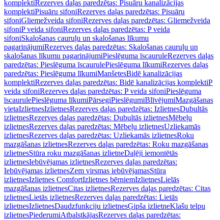
komplekti
Rezerves daļas paredzētas: Pisuāru kanalizācijas
komplekti
Pisuāru sifoni
Rezerves daļas paredzētas: Pisuāru
sifoni
Gliemežveida sifoni
Rezerves daļas paredzētas: Gliemežveida
sifoni
P veida sifoni
Rezerves daļas paredzētas: P veida
sifoni
Skalošanas cauruļu un skalošanas līkumu
pagarinājumi
Rezerves daļas paredzētas: Skalošanas cauruļu un
skalošanas līkumu pagarinājumi
Pieslēguma īscaurule
Rezerves daļas
paredzētas: Pieslēguma īscaurule
Pieslēguma līkumi
Rezerves daļas
paredzētas: Pieslēguma līkumi
Manšetes
Bidē kanalizācijas
komplekti
Rezerves daļas paredzētas: Bidē kanalizācijas komplekti
P
veida sifoni
Rezerves daļas paredzētas: P veida sifoni
Pieslēguma
īscaurule
Pieslēguma līkumi
Pārsegi
Pieslēgumi
Blīvējumi
Mazgāšanas
vieta
Izlietnes
Izlietnes
Rezerves daļas paredzētas: Izlietnes
Dubultās
izlietnes
Rezerves daļas paredzētas: Dubultās izlietnes
Mēbeļu
izlietnes
Rezerves daļas paredzētas: Mēbeļu izlietnes
Uzliekamās
izlietnes
Rezerves daļas paredzētas: Uzliekamās izlietnes
Roku
mazgāšanas izlietnes
Rezerves daļas paredzētas: Roku mazgāšanas
izlietnes
Stūra roku mazgāšanas izlietne
Daļēji iemontētās
izlietnes
Iebūvējamas izlietnes
Rezerves daļas paredzētas:
Iebūvējamas izlietnes
Zem virsmas iebūvējamas
Stūra
izlietnes
Izlietnes Comfort
Izlietnes bērniem
Izlietnes
Lielās
mazgāšanas izlietnes
Citas izlietnes
Rezerves daļas paredzētas: Citas
izlietnes
Lietās izlietnes
Rezerves daļas paredzētas: Lietās
izlietnes
Izlietnes
Daudzfunkciju izlietnes
Ģipša izlietne
Klašu telpu
izlietnes
Piederumi
Atbalstkājas
Rezerves daļas paredzētas: