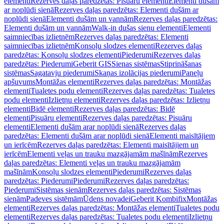
elementi
Rezerves daļas paredzētas: Pisuāru elementi
Elementi dušām
ar noplūdi sienā
Rezerves daļas paredzētas: Elementi dušām ar
noplūdi sienā
Elementi dušām un vannām
Rezerves daļas paredzētas:
Elementi dušām un vannām
Walk-in dušas sienu elementi
Elementi
saimniecības izlietnēm
Rezerves daļas paredzētas: Elementi
saimniecības izlietnēm
Konsoļu slodzes elementi
Rezerves daļas
paredzētas: Konsoļu slodzes elementi
Piederumi
Rezerves daļas
paredzētas: Piederumi
Geberit GIS
Sienas sistēmas
Stiprināšanas
sistēmas
Sagatavju piederumi
Skaņas izolācijas piederumi
Paneļu
apšuvums
Montāžas elementi
Rezerves daļas paredzētas: Montāžas
elementi
Tualetes podu elementi
Rezerves daļas paredzētas: Tualetes
podu elementi
Izlietņu elementi
Rezerves daļas paredzētas: Izlietņu
elementi
Bidē elementi
Rezerves daļas paredzētas: Bidē
elementi
Pisuāru elementi
Rezerves daļas paredzētas: Pisuāru
elementi
Elementi dušām arar noplūdi sienā
Rezerves daļas
paredzētas: Elementi dušām arar noplūdi sienā
Elementi maisītājiem
un ierīcēm
Rezerves daļas paredzētas: Elementi maisītājiem un
ierīcēm
Elementi veļas un trauku mazgājamām mašīnām
Rezerves
daļas paredzētas: Elementi veļas un trauku mazgājamām
mašīnām
Konsoļu slodzes elementi
Piederumi
Rezerves daļas
paredzētas: Piederumi
Piederumi
Rezerves daļas paredzētas:
Piederumi
Sistēmas sienām
Rezerves daļas paredzētas: Sistēmas
sienām
Padeves sistēmām
Ūdens novadei
Geberit Kombifix
Montāžas
elementi
Rezerves daļas paredzētas: Montāžas elementi
Tualetes podu
elementi
Rezerves daļas paredzētas: Tualetes podu elementi
Izlietņu