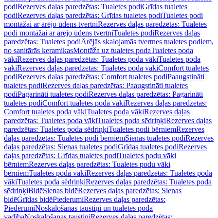
podi
Rezerves daļas paredzētas: Tualetes podi
Grīdas tualetes
podi
Rezerves daļas paredzētas: Grīdas tualetes podi
Tualetes podi
montāžai ar ārējo ūdens tvertni
Rezerves daļas paredzētas: Tualetes
podi montāžai ar ārējo ūdens tvertni
Tualetes podi
Rezerves daļas
paredzētas: Tualetes podi
Ārējās skalojamās tvertnes tualetes podiem,
no sanitārās keramikas
Montāža uz tualetes poda
Tualetes poda
vāki
Rezerves daļas paredzētas: Tualetes poda vāki
Tualetes poda
vāki
Rezerves daļas paredzētas: Tualetes poda vāki
Comfort tualetes
podi
Rezerves daļas paredzētas: Comfort tualetes podi
Paaugstināti
tualetes podi
Rezerves daļas paredzētas: Paaugstināti tualetes
podi
Pagarināti tualetes podi
Rezerves daļas paredzētas: Pagarināti
tualetes podi
Comfort tualetes poda vāki
Rezerves daļas paredzētas:
Comfort tualetes poda vāki
Tualetes poda vāki
Rezerves daļas
paredzētas: Tualetes poda vāki
Tualetes poda sēdriņķi
Rezerves daļas
paredzētas: Tualetes poda sēdriņķi
Tualetes podi bērniem
Rezerves
daļas paredzētas: Tualetes podi bērniem
Sienas tualetes podi
Rezerves
daļas paredzētas: Sienas tualetes podi
Grīdas tualetes podi
Rezerves
daļas paredzētas: Grīdas tualetes podi
Tualetes podu vāki
bērniem
Rezerves daļas paredzētas: Tualetes podu vāki
bērniem
Tualetes poda vāki
Rezerves daļas paredzētas: Tualetes poda
vāki
Tualetes poda sēdriņķi
Rezerves daļas paredzētas: Tualetes poda
sēdriņķi
Bidē
Sienas bidē
Rezerves daļas paredzētas: Sienas
bidē
Grīdas bidē
Piederumi
Rezerves daļas paredzētas:
Piederumi
Noskalošanas taustiņi un tualetes poda
vadība
Noskalošanas taustiņi
Rezerves daļas paredzētas: