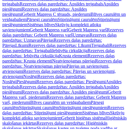
trejgabals
Rezerves daļas paredzētas: Apsildes trejgabals
Apsildes
pieslēgumi
Rezerves daļas paredzētas: Apsildes
pieslēgumi
Geberit Mapress C tērauds, piederumi
Blīves caurulēm un
veidgabaliem
Pārsegi caurulēm
Stiprinājumi caurulēm
Stiprinājumi
pieslēgumiem
Sistēmas blīves
Skrūvju komplekti atloku
savienojumiem
Geberit Mapress varš
Geberit Mapress varš
Rezerves
daļas paredzētas: Geberit Mapress varš
Uzmavas
Rezerves daļas
paredzētas: Uzmavas
Pārejas
Rezerves daļas paredzētas:
Pārejas
Līkumi
Rezerves daļas paredzētas: Līkumi
Trejgabali
Rezerves
daļas paredzētas: Trejgabali
Iebūvēta cirkulācija
Rezerves daļas
paredzētas: Iebūvēta cirkulācija
Krusta elementi
Rezerves daļas
paredzētas: Krusta elementi
Neatvienojamas pārejas
Rezerves daļas
paredzētas: Neatvienojamas pārejas
Pārejas un savienojumi,
atvienojami
Rezerves daļas paredzētas: Pārejas un savienojumi,
atvienojami
Noslēgi
Rezerves daļas paredzētas:
Noslēgi
Pieslēgumi
Rezerves daļas paredzētas: Pieslēgumi
Apsildes
trejgabals
Rezerves daļas paredzētas: Apsildes trejgabals
Apsildes
pieslēgumi
Rezerves daļas paredzētas: Apsildes pieslēgumi
Geberit
Mapress varš, piederumi
Rezerves daļas paredzētas: Geberit Mapress
varš, piederumi
Blīves caurulēm un veidgabaliem
Pārsegi
caurulēm
Stiprinājumi caurulēm
Stiprinājumi pieslēgumiem
Rezerves
daļas paredzētas: Stiprinājumi pieslēgumiem
Sistēmas blīves
Skrūvju
komplekti atloku savienojumiem
Geberit higiēnas sistēma
Higiēniskās
skalošanas iekārtas
Rezerves daļas paredzētas: Higiēniskās
skalošanas iekārtas
Skalošanas kastes un tualetes poda vadība ar