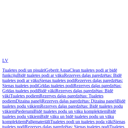
LV
Tualetes podi un pisuāri
Geberit AquaClean tualetes podi ar bidē
funkciju
Bidē tualetes podi ar vāku
Rezerves daļas paredzētas: Bidē
tualetes podi ar vāku
Sienas tualetes podi
Rezerves daļas paredzētas:
Sienas tualetes podi
Grīdas tualetes podi
Rezerves daļas paredzētas:
Grīdas tualetes podi
Bidē vāki
Rezerves daļas paredzētas: Bidē
vāki
Tualetes podiem
Rezerves daļas paredzētas: Tualetes
podiem
Dizaina paneļi
Rezerves daļas paredzētas: Dizaina paneļi
Bidē
tualetes podu vākiem
Rezerves daļas paredzētas: Bidē tualetes podu
vākiem
Piederumi
Bidē tualetes podu un vāku komplektiem
Bidē
tualetes podu vākiem
Bidē vāku un bidē tualetes podu un vāku
komplektiem
Palīgmateriāli
Tualetes podi un tualetes poda vāki
Sienas
tualetes podi
Rezerves daļas paredzētas: Sienas tualetes podi
Tualetes