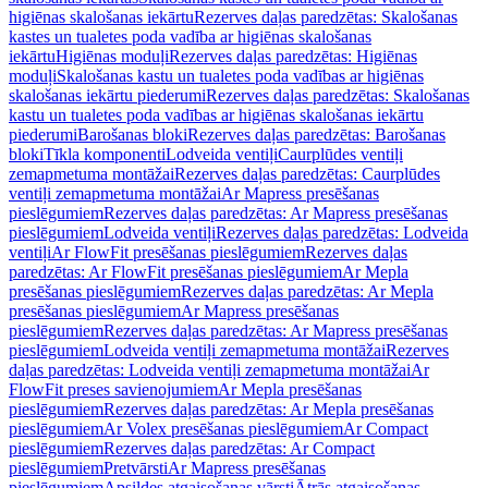
higiēnas skalošanas iekārtu
Rezerves daļas paredzētas: Skalošanas
kastes un tualetes poda vadība ar higiēnas skalošanas
iekārtu
Higiēnas moduļi
Rezerves daļas paredzētas: Higiēnas
moduļi
Skalošanas kastu un tualetes poda vadības ar higiēnas
skalošanas iekārtu piederumi
Rezerves daļas paredzētas: Skalošanas
kastu un tualetes poda vadības ar higiēnas skalošanas iekārtu
piederumi
Barošanas bloki
Rezerves daļas paredzētas: Barošanas
bloki
Tīkla komponenti
Lodveida ventiļi
Caurplūdes ventiļi
zemapmetuma montāžai
Rezerves daļas paredzētas: Caurplūdes
ventiļi zemapmetuma montāžai
Ar Mapress presēšanas
pieslēgumiem
Rezerves daļas paredzētas: Ar Mapress presēšanas
pieslēgumiem
Lodveida ventiļi
Rezerves daļas paredzētas: Lodveida
ventiļi
Ar FlowFit presēšanas pieslēgumiem
Rezerves daļas
paredzētas: Ar FlowFit presēšanas pieslēgumiem
Ar Mepla
presēšanas pieslēgumiem
Rezerves daļas paredzētas: Ar Mepla
presēšanas pieslēgumiem
Ar Mapress presēšanas
pieslēgumiem
Rezerves daļas paredzētas: Ar Mapress presēšanas
pieslēgumiem
Lodveida ventiļi zemapmetuma montāžai
Rezerves
daļas paredzētas: Lodveida ventiļi zemapmetuma montāžai
Ar
FlowFit preses savienojumiem
Ar Mepla presēšanas
pieslēgumiem
Rezerves daļas paredzētas: Ar Mepla presēšanas
pieslēgumiem
Ar Volex presēšanas pieslēgumiem
Ar Compact
pieslēgumiem
Rezerves daļas paredzētas: Ar Compact
pieslēgumiem
Pretvārsti
Ar Mapress presēšanas
pieslēgumiem
Apsildes atgaisošanas vārsti
Ātrās atgaisošanas