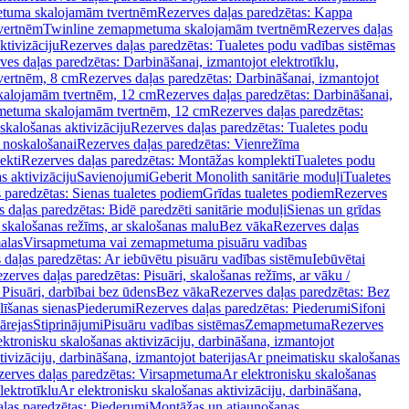
tuma skalojamām tvertnēm
Rezerves daļas paredzētas: Kappa
vertnēm
Twinline zemapmetuma skalojamām tvertnēm
Rezerves daļas
ktivizāciju
Rezerves daļas paredzētas: Tualetes podu vadības sistēmas
ves daļas paredzētas: Darbināšanai, izmantojot elektrotīklu,
vertnēm, 8 cm
Rezerves daļas paredzētas: Darbināšanai, izmantojot
skalojamām tvertnēm, 12 cm
Rezerves daļas paredzētas: Darbināšanai,
apmetuma skalojamām tvertnēm, 12 cm
Rezerves daļas paredzētas:
skalošanas aktivizāciju
Rezerves daļas paredzētas: Tualetes podu
 noskalošanai
Rezerves daļas paredzētas: Vienrežīma
ekti
Rezerves daļas paredzētas: Montāžas komplekti
Tualetes podu
s aktivizāciju
Savienojumi
Geberit Monolith sanitārie moduļi
Tualetes
 paredzētas: Sienas tualetes podiem
Grīdas tualetes podiem
Rezerves
 daļas paredzētas: Bidē paredzēti sanitārie moduļi
Sienas un grīdas
, skalošanas režīms, ar skalošanas malu
Bez vāka
Rezerves daļas
alas
Virsapmetuma vai zemapmetuma pisuāru vadības
 daļas paredzētas: Ar iebūvētu pisuāru vadības sistēmu
Iebūvētai
zerves daļas paredzētas: Pisuāri, skalošanas režīms, ar vāku /
 Pisuāri, darbībai bez ūdens
Bez vāka
Rezerves daļas paredzētas: Bez
līšanas sienas
Piederumi
Rezerves daļas paredzētas: Piederumi
Sifoni
ārejas
Stiprinājumi
Pisuāru vadības sistēmas
Zemapmetuma
Rezerves
ektronisku skalošanas aktivizāciju, darbināšana, izmantojot
ivizāciju, darbināšana, izmantojot baterijas
Ar pneimatisku skalošanas
zerves daļas paredzētas: Virsapmetuma
Ar elektronisku skalošanas
lektrotīklu
Ar elektronisku skalošanas aktivizāciju, darbināšana,
ļas paredzētas: Piederumi
Montāžas un atjaunošanas