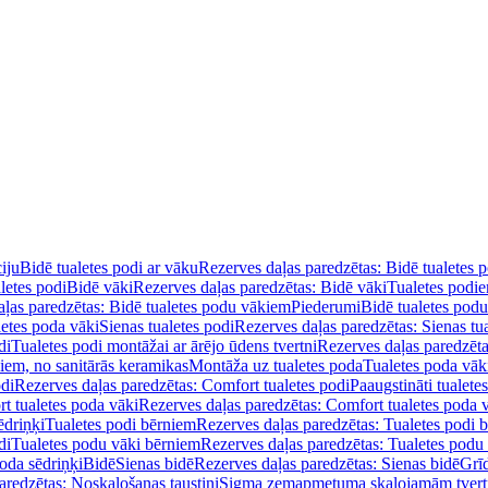
iju
Bidē tualetes podi ar vāku
Rezerves daļas paredzētas: Bidē tualetes 
letes podi
Bidē vāki
Rezerves daļas paredzētas: Bidē vāki
Tualetes podi
ļas paredzētas: Bidē tualetes podu vākiem
Piederumi
Bidē tualetes pod
letes poda vāki
Sienas tualetes podi
Rezerves daļas paredzētas: Sienas tu
di
Tualetes podi montāžai ar ārējo ūdens tvertni
Rezerves daļas paredzēta
diem, no sanitārās keramikas
Montāža uz tualetes poda
Tualetes poda vāk
odi
Rezerves daļas paredzētas: Comfort tualetes podi
Paaugstināti tualete
t tualetes poda vāki
Rezerves daļas paredzētas: Comfort tualetes poda 
ēdriņķi
Tualetes podi bērniem
Rezerves daļas paredzētas: Tualetes podi 
di
Tualetes podu vāki bērniem
Rezerves daļas paredzētas: Tualetes podu
oda sēdriņķi
Bidē
Sienas bidē
Rezerves daļas paredzētas: Sienas bidē
Grī
aredzētas: Noskalošanas taustiņi
Sigma zemapmetuma skalojamām tver