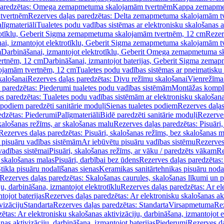
paredzētas: Omega zemapmetuma skalojamām tvertnēm
Kappa zemapme
tvertnēm
Rezerves daļas paredzētas: Delta zemapmetuma skalojamām t
līgmateriāli
Tualetes podu vadības sistēmas ar elektronisku skalošanas a
trotīklu, Geberit Sigma zemapmetuma skalojamām tvertnēm, 12 cm
Rezer
ai, izmantojot elektrotīklu, Geberit Sigma zemapmetuma skalojamām t
m
Darbināšanai, izmantojot elektrotīklu, Geberit Omega zemapmetuma 
ertnēm, 12 cm
Darbināšanai, izmantojot baterijas, Geberit Sigma zem
lojamām tvertnēm, 12 cm
Tualetes podu vadības sistēmas ar pneimatisku 
kalošanai
Rezerves daļas paredzētas: Divu režīmu skalošanai
Vienrežīma
 paredzētas: Piederumi tualetes podu vadības sistēmām
Montāžas kompl
s paredzētas: Tualetes podu vadības sistēmām ar elektronisku skalošana
 podiem paredzēti sanitārie moduļi
Sienas tualetes podiem
Rezerves daļas
edzētas: Piederumi
Palīgmateriāli
Bidē paredzēti sanitārie moduļi
Rezerves
skalošanas režīms, ar skalošanas malu
Rezerves daļas paredzētas: Pisuāri
Rezerves daļas paredzētas: Pisuāri, skalošanas režīms, bez skalošanas m
pisuāru vadības sistēmām
Ar iebūvētu pisuāru vadības sistēmu
Rezerves
vadības sistēmai
Pisuāri, skalošanas režīms, ar vāku / paredzēts vākam
Re
 skalošanas malas
Pisuāri, darbībai bez ūdens
Rezerves daļas paredzētas:
tikla pisuāru nodalīšanas sienas
Keramikas sanitārtehnikas pisuāru noda
Rezerves daļas paredzētas: Skalošanas caurules, skalošanas līkumi un p
u, darbināšana, izmantojot elektrotīklu
Rezerves daļas paredzētas: Ar el
tojot baterijas
Rezerves daļas paredzētas: Ar elektronisku skalošanas akt
vizāciju
Standarta
Rezerves daļas paredzētas: Standarta
Virsapmetuma
Re
ētas: Ar elektronisku skalošanas aktivizāciju, darbināšana, izmantojot e
as aktivizāciju, darbināšana, izmantojot baterijas
Piederumi
Rezerves da