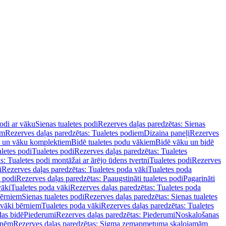
podi ar vāku
Sienas tualetes podi
Rezerves daļas paredzētas: Sienas
em
Rezerves daļas paredzētas: Tualetes podiem
Dizaina paneļi
Rezerves
u un vāku komplektiem
Bidē tualetes podu vākiem
Bidē vāku un bidē
aletes podi
Tualetes podi
Rezerves daļas paredzētas: Tualetes
s: Tualetes podi montāžai ar ārējo ūdens tvertni
Tualetes podi
Rezerves
i
Rezerves daļas paredzētas: Tualetes poda vāki
Tualetes poda
s podi
Rezerves daļas paredzētas: Paaugstināti tualetes podi
Pagarināti
vāki
Tualetes poda vāki
Rezerves daļas paredzētas: Tualetes poda
bērniem
Sienas tualetes podi
Rezerves daļas paredzētas: Sienas tualetes
 vāki bērniem
Tualetes poda vāki
Rezerves daļas paredzētas: Tualetes
das bidē
Piederumi
Rezerves daļas paredzētas: Piederumi
Noskalošanas
tnēm
Rezerves daļas paredzētas: Sigma zemapmetuma skalojamām