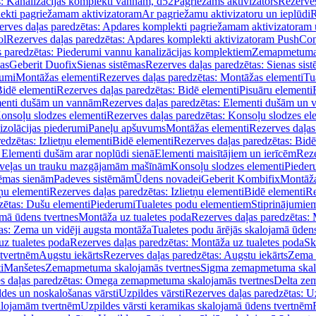
s: Kanalizācijas komplekti vannām, d52
Pagriežams aktivizators
Rezerves
lekti pagriežamam aktivizatoram
Ar pagriežamu aktivizatoru un ieplūdi
R
erves daļas paredzētas: Apdares komplekti pagriežamam aktivizatoram 
ol
Rezerves daļas paredzētas: Apdares komplekti aktivizatoram PushCon
s paredzētas: Piederumi vannu kanalizācijas komplektiem
Zemapmetuma c
mas
Geberit Duofix
Sienas sistēmas
Rezerves daļas paredzētas: Sienas sis
rumi
Montāžas elementi
Rezerves daļas paredzētas: Montāžas elementi
Tu
idē elementi
Rezerves daļas paredzētas: Bidē elementi
Pisuāru elementi
enti dušām un vannām
Rezerves daļas paredzētas: Elementi dušām un
onsoļu slodzes elementi
Rezerves daļas paredzētas: Konsoļu slodzes el
izolācijas piederumi
Paneļu apšuvums
Montāžas elementi
Rezerves daļas
edzētas: Izlietņu elementi
Bidē elementi
Rezerves daļas paredzētas: Bidē
 Elementi dušām arar noplūdi sienā
Elementi maisītājiem un ierīcēm
Reze
i veļas un trauku mazgājamām mašīnām
Konsoļu slodzes elementi
Pieder
tēmas sienām
Padeves sistēmām
Ūdens novadei
Geberit Kombifix
Montāža
tņu elementi
Rezerves daļas paredzētas: Izlietņu elementi
Bidē elementi
Re
zētas: Dušu elementi
Piederumi
Tualetes podu elementiem
Stiprinājumie
amā ūdens tvertnes
Montāža uz tualetes poda
Rezerves daļas paredzētas: 
as: Zema un vidēji augsta montāža
Tualetes podu ārējās skalojamā ūdens
z tualetes poda
Rezerves daļas paredzētas: Montāža uz tualetes poda
Sk
 tvertnēm
Augstu iekārts
Rezerves daļas paredzētas: Augstu iekārts
Zema 
i
Manšetes
Zemapmetuma skalojamās tvertnes
Sigma zemapmetuma skalo
s daļas paredzētas: Omega zemapmetuma skalojamās tvertnes
Delta ze
des un noskalošanas vārsti
Uzpildes vārsti
Rezerves daļas paredzētas: Uz
alojamām tvertnēm
Uzpildes vārsti keramikas skalojamā ūdens tvertnēm