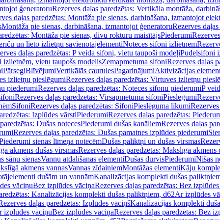
ntojot ģeneratoru
Rezerves daļas paredzētas: Vertikāla montāža, darbinā
ves daļas paredzētas: Montāža pie sienas, darbināšana, izmantojot elekt
s
Montāža pie sienas, darbināšana, izmantojot ģeneratoru
Rezerves daļas 
redzētas: Montāža pie sienas, divu rokturu maisītājs
Piederumi
Rezerves
erīču un lieto izlietņu savienotājelementi
Noteces sifoni izlietnēm
Rezerve
rves daļas paredzētas: P veida sifoni, vietu taupoši modeļi
Pudeļsifoni 
 izlietnēm, vietu taupošs modelis
Zemapmetuma sifoni
Rezerves daļas 
i
Pārsegi
Blīvējumi
Vertikālās caurules
Pagarinājumi
Aktivizācijas element
es izlietņu pieslēgumi
Rezerves daļas paredzētas: Virtuves izlietņu pies
nu piederumi
Rezerves daļas paredzētas: Noteces sifonu piederumi
P veid
ifoni
Rezerves daļas paredzētas: Virsapmetuma sifoni
Pieslēgumi
Rezerve
tnēm
Sifoni
Rezerves daļas paredzētas: Sifoni
Pieslēguma līkumi
Rezerves 
redzētas: Izplūdes vārsti
Piederumi
Rezerves daļas paredzētas: Piederu
 paredzētas: Dušas noteces
Piederumi dušas kanāliem
Rezerves daļas par
rumi
Rezerves daļas paredzētas: Dušas pamatnes izplūdes piederumi
Sie
 Piederumi sienas līmeņa notecēm
Dušas paliktņi un dušas virsmas
Rezerv
gā akmens dušas virsmas
Rezerves daļas paredzētas: Mākslīgā akmens 
s sānu sienas
Vannu atdalīšanas elementi
Dušas durvis
Piederumi
Nišas n
kslīgā akmens vannas
Vannas zīdaiņiem
Montāžas elementi
Kāju komplek
otājelementi dušām un vannām
Kanalizācijas komplekti dušas paliktņie
ūdes vāciņu
Bez izplūdes vāciņa
Rezerves daļas paredzētas: Bez izplūdes
aredzētas: Kanalizācijas komplekti dušas paliktņiem, d62
Ar izplūdes v
Rezerves daļas paredzētas: Izplūdes vāciņš
Kanalizācijas komplekti duša
r izplūdes vāciņu
Bez izplūdes vāciņa
Rezerves daļas paredzētas: Bez iz