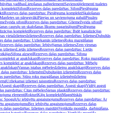
ebūvētas vadības
Lietošanas palīgelementi
Savienotājelementi tualetes
s komplekti
Sifoni
Rezerves daļas paredzētas: Sifoni
Pieslēguma
kti
Rezerves daļas paredzētas: Pieslēguma komplekti
Skalošanas
Manšetes un pārsegvāki
Pārejas un savienojuma gabali
Pisuāru
mežveida sifoni
Rezerves daļas paredzētas: Gliemežveida sifoni
P
šanas cauruļu un skalošanas līkumu pagarinājumi
Pieslēguma
izācijas komplekti
Rezerves daļas paredzētas: Bidē kanalizācijas
as vieta
Izlietnes
Izlietnes
Rezerves daļas paredzētas: Izlietnes
Dubultās
s daļas paredzētas: Uzliekamās izlietnes
Roku mazgāšanas
Rezerves daļas paredzētas: Iebūvējamas izlietnes
Zem virsmas
s izlietnes
Lietās izlietnes
Rezerves daļas paredzētas: Lietās
stkājas
Sifona aizsegi
Rezerves daļas paredzētas: Sifona
komplekti ar apakšskapi
Rezerves daļas paredzētas: Roku mazgāšanas
es komplekti ar apakšskapi
Rezerves daļas paredzētas: Mēbeļu
r apakšskapi
Vannas istabas mēbeles
Izlietņu apakšskapji
Rezerves daļas
daļas paredzētas: Izlietnēm
Dubultajām izlietnēm
Rezerves daļas
as paredzētas: Stūra roku mazgāšanas izlietnēm
Izlietņu
ormā
Uzliekamai izlietnei taisnstūra
Rezerves daļas paredzētas:
i
Augsti skapji
Rezerves daļas paredzētas: Augsti skapji
Vidēji augsti
as paredzētas: Citas mēbeles
Sienas plaukti
Rezerves daļas paredzētas:
ojuma elementi
Rokturi
Kāju komplekti
Magnētiskās
s: Spoguļi
Ar iebūvētu apgaismojumu
Rezerves daļas paredzētas: Ar
vētu apgaismojumu
Bez iebūvēta apgaismojuma
Rezerves daļas
s daļas paredzētas: Izlietnes maisītāji
Vertikāla montāža, darbināšana,
ntojot baterijas
Rezerves daļas paredzētas: Vertikāla montāža,