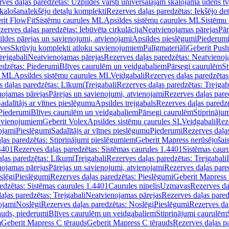
ves daļas paredzētas: Uzpildes vārsti universālajām skalojamā ūdens t
skalošana
Iekšējo detaļu komplekti
Rezerves daļas paredzētas: Iekšējo de
rit FlowFit
Sistēmu caurules ML
Apsildes sistēmu caurules ML
Sistēmu 
zerves daļas paredzētas: Iebūvēta cirkulācija
Neatvienojamas pārejas
Pār
ldes pārejas un savienojumi, atvienojami
Apsildes pieslēgumi
Piederum
īves
Skrūvju komplekti atloku savienojumiem
Palīgmateriāli
Geberit Push
rejgabali
Neatvienojamas pārejas
Rezerves daļas paredzētas: Neatvienoj
edzētas: Piederumi
Blīves caurulēm un veidgabaliem
Pārsegi caurulēm
St
s ML
Apsildes sistēmu caurules ML
Veidgabali
Rezerves daļas paredzētas
 daļas paredzētas: Līkumi
Trejgabali
Rezerves daļas paredzētas: Trejgab
nojamas pārejas
Pārejas un savienojumi, atvienojami
Rezerves daļas pare
adalītājs ar vītnes pieslēgumu
Apsildes trejgabals
Rezerves daļas paredzē
 Piederumi
Blīves caurulēm un veidgabaliem
Pārsegi caurulēm
Stiprināju
savienojumiem
Geberit Volex
Apsildes sistēmu caurules SL
Veidgabali
Reze
ojami
Pieslēgumi
Sadalītājs ar vītnes pieslēgumu
Piederumi
Rezerves daļa
ļas paredzētas: Stiprinājumi pieslēgumiem
Geberit Mapress nerūsējošais
4401
Rezerves daļas paredzētas: Sistēmas caurules 1.4401
Sistēmas caur
ļas paredzētas: Līkumi
Trejgabali
Rezerves daļas paredzētas: Trejgabali
nojamas pārejas
Pārejas un savienojumi, atvienojami
Rezerves daļas pare
slēgi
Pieslēgumi
Rezerves daļas paredzētas: Pieslēgumi
Geberit Mapress 
edzētas: Sistēmas caurules 1.4401
Caurules nipelis
Uzmavas
Rezerves da
aļas paredzētas: Trejgabali
Neatvienojamas pārejas
Rezerves daļas pared
ojami
Noslēgi
Rezerves daļas paredzētas: Noslēgi
Pieslēgumi
Rezerves da
auds, piederumi
Blīves caurulēm un veidgabaliem
Stiprinājumi caurulēm
m
Geberit Mapress C tērauds
Geberit Mapress C tērauds
Rezerves daļas p