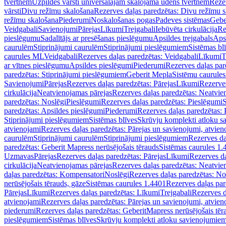
tvertnēm
Uzpildes vārsti universālajām skalojamā ūdens tvertnēm
Rezer
vārsti
Divu režīmu skalošana
Rezerves daļas paredzētas: Divu režīmu 
režīmu skalošana
Piederumi
Noskalošanas pogas
Padeves sistēmas
Gebe
Veidgabali
Savienojumi
Pārejas
Līkumi
Trejgabali
Iebūvēta cirkulācija
Re
pieslēgumu
Sadalītājs ar presēšanas pieslēgumu
Apsildes trejgabals
Apsi
caurulēm
Stiprinājumi caurulēm
Stiprinājumi pieslēgumiem
Sistēmas bl
caurules ML
Veidgabali
Rezerves daļas paredzētas: Veidgabali
Līkumi
T
ar vītnes pieslēgumu
Apsildes pieslēgumi
Piederumi
Rezerves daļas par
paredzētas: Stiprinājumi pieslēgumiem
Geberit Mepla
Sistēmu caurule
Savienojumi
Pārejas
Rezerves daļas paredzētas: Pārejas
Līkumi
Rezerves
cirkulācija
Neatvienojamas pārejas
Rezerves daļas paredzētas: Neatvie
paredzētas: Noslēgi
Pieslēgumi
Rezerves daļas paredzētas: Pieslēgumi
S
paredzētas: Apsildes pieslēgumi
Piederumi
Rezerves daļas paredzētas:
Stiprinājumi pieslēgumiem
Sistēmas blīves
Skrūvju komplekti atloku 
atvienojami
Rezerves daļas paredzētas: Pārejas un savienojumi, atvien
caurulēm
Stiprinājumi caurulēm
Stiprinājumi pieslēgumiem
Rezerves da
paredzētas: Geberit Mapress nerūsējošais tērauds
Sistēmas caurules 1.
Uzmavas
Pārejas
Rezerves daļas paredzētas: Pārejas
Līkumi
Rezerves da
cirkulācija
Neatvienojamas pārejas
Rezerves daļas paredzētas: Neatvie
daļas paredzētas: Kompensatori
Noslēgi
Rezerves daļas paredzētas: No
nerūsējošais tērauds, gāze
Sistēmas caurules 1.4401
Rezerves daļas par
Pārejas
Līkumi
Rezerves daļas paredzētas: Līkumi
Trejgabali
Rezerves d
atvienojami
Rezerves daļas paredzētas: Pārejas un savienojumi, atvien
piederumi
Rezerves daļas paredzētas: GeberitMapress nerūsējošais tēr
pieslēgumiem
Sistēmas blīves
Skrūvju komplekti atloku savienojumie