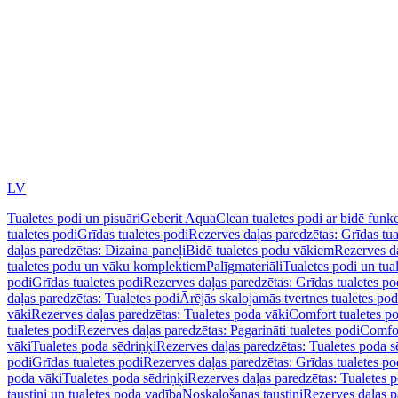
LV
Tualetes podi un pisuāri
Geberit AquaClean tualetes podi ar bidē funkc
tualetes podi
Grīdas tualetes podi
Rezerves daļas paredzētas: Grīdas tua
daļas paredzētas: Dizaina paneļi
Bidē tualetes podu vākiem
Rezerves da
tualetes podu un vāku komplektiem
Palīgmateriāli
Tualetes podi un tua
podi
Grīdas tualetes podi
Rezerves daļas paredzētas: Grīdas tualetes po
daļas paredzētas: Tualetes podi
Ārējās skalojamās tvertnes tualetes po
vāki
Rezerves daļas paredzētas: Tualetes poda vāki
Comfort tualetes p
tualetes podi
Rezerves daļas paredzētas: Pagarināti tualetes podi
Comfor
vāki
Tualetes poda sēdriņķi
Rezerves daļas paredzētas: Tualetes poda s
podi
Grīdas tualetes podi
Rezerves daļas paredzētas: Grīdas tualetes po
poda vāki
Tualetes poda sēdriņķi
Rezerves daļas paredzētas: Tualetes p
taustiņi un tualetes poda vadība
Noskalošanas taustiņi
Rezerves daļas p