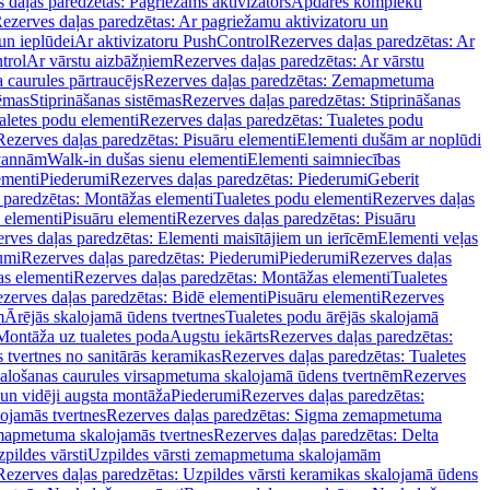
 daļas paredzētas: Pagriežams aktivizators
Apdares komplekti
ezerves daļas paredzētas: Ar pagriežamu aktivizatoru un
un ieplūdei
Ar aktivizatoru PushControl
Rezerves daļas paredzētas: Ar
trol
Ar vārstu aizbāžņiem
Rezerves daļas paredzētas: Ar vārstu
aurules pārtraucējs
Rezerves daļas paredzētas: Zemapmetuma
tēmas
Stiprināšanas sistēmas
Rezerves daļas paredzētas: Stiprināšanas
aletes podu elementi
Rezerves daļas paredzētas: Tualetes podu
Rezerves daļas paredzētas: Pisuāru elementi
Elementi dušām ar noplūdi
 vannām
Walk-in dušas sienu elementi
Elementi saimniecības
ementi
Piederumi
Rezerves daļas paredzētas: Piederumi
Geberit
 paredzētas: Montāžas elementi
Tualetes podu elementi
Rezerves daļas
 elementi
Pisuāru elementi
Rezerves daļas paredzētas: Pisuāru
rves daļas paredzētas: Elementi maisītājiem un ierīcēm
Elementi veļas
umi
Rezerves daļas paredzētas: Piederumi
Piederumi
Rezerves daļas
s elementi
Rezerves daļas paredzētas: Montāžas elementi
Tualetes
zerves daļas paredzētas: Bidē elementi
Pisuāru elementi
Rezerves
m
Ārējās skalojamā ūdens tvertnes
Tualetes podu ārējās skalojamā
Montāža uz tualetes poda
Augstu iekārts
Rezerves daļas paredzētas:
 tvertnes no sanitārās keramikas
Rezerves daļas paredzētas: Tualetes
alošanas caurules virsapmetuma skalojamā ūdens tvertnēm
Rezerves
un vidēji augsta montāža
Piederumi
Rezerves daļas paredzētas:
jamās tvertnes
Rezerves daļas paredzētas: Sigma zemapmetuma
mapmetuma skalojamās tvertnes
Rezerves daļas paredzētas: Delta
pildes vārsti
Uzpildes vārsti zemapmetuma skalojamām
Rezerves daļas paredzētas: Uzpildes vārsti keramikas skalojamā ūdens