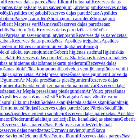
mi
Rezerves daļas paredzētas: Līkumi
Trejgabali
Rezerves daļas
ojamas pārejas
Pārejas un savienojumi, atvienojami
Rezerves daļas
slēgi
Apsildes trejgabals
Rezerves daļas paredzētas: Apsildes
abaliem
Pārsegi caurulēm
Stiprinājumi caurulēm
Stiprinājumi
Geberit Mapress varš
Uzmavas
Rezerves daļas paredzētas:
Iebūvēta cirkulācija
Rezerves daļas paredzētas: Iebūvēta
jas
Pārejas un savienojumi, atvienojami
Rezerves daļas paredzētas:
gabals
Rezerves daļas paredzētas: Apsildes trejgabals
Apsildes
 piederumi
Blīves caurulēm un veidgabaliem
Pārsegi
lekti atloku savienojumiem
Geberit higiēnas sistēma
Higiēniskās
s iekārtu
Rezerves daļas paredzētas: Skalošanas kastes un tualetes
ības ar higiēnas skalošanas iekārtu piederumi
Rezerves daļas
rošanas bloki
Tīkla komponenti
Lodveida ventiļi
Caurplūdes ventiļi
 daļas paredzētas: Ar Mapress presēšanas pieslēgumiem
Lodveida
eslēgumiem
Ar Mepla presēšanas pieslēgumiem
Rezerves daļas
lēgumiem
Lodveida ventiļi zemapmetuma montāžai
Rezerves daļas
redzētas: Ar Mepla presēšanas pieslēgumiem
Ar Volex presēšanas
m
Apsildes atgaisošanas vārsti
Ātrās atgaisošanas vārsti
Virsmu
Cauruļu līkumu balsti
Sadales skapji
Metāla sadales skapji
Sadalītāju
Termometrs
Pārejas
Rezerves daļas paredzētas: Pārejas
Sadalītāju
nības
Apsildes elementu sadalītāji
Rezerves daļas paredzētas: Apsildes
matori
Piederumi
Sadalītāju izolācija
Ēku kanalizācijas sistēmas
Geberit
s
Rezerves daļas paredzētas: Piekļuves caurules
Veidgabali
ezerves daļas paredzētas: Uzmavu savienojumi
Skavu
as: Savienotājelementi
Pieslēguma līkumi
Rezerves daļas paredzētas: