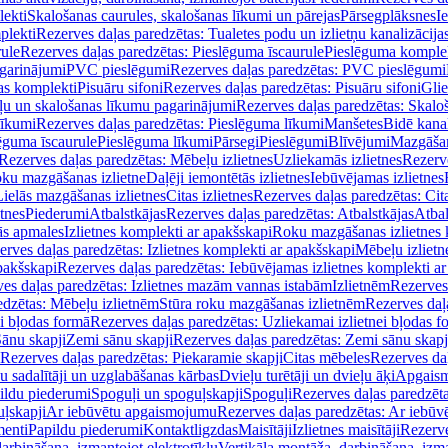
lekti
Skalošanas caurules, skalošanas līkumi un pārejas
Pārsegplāksnes
I
plekti
Rezerves daļas paredzētas: Tualetes podu un izlietņu kanalizācija
rule
Rezerves daļas paredzētas: Pieslēguma īscaurule
Pieslēguma komple
agarinājumi
PVC pieslēgumi
Rezerves daļas paredzētas: PVC pieslēgumi
jas komplekti
Pisuāru sifoni
Rezerves daļas paredzētas: Pisuāru sifoni
Glie
ļu un skalošanas līkumu pagarinājumi
Rezerves daļas paredzētas: Skalo
līkumi
Rezerves daļas paredzētas: Pieslēguma līkumi
Manšetes
Bidē kanal
ēguma īscaurule
Pieslēguma līkumi
Pārsegi
Pieslēgumi
Blīvējumi
Mazgāšan
Rezerves daļas paredzētas: Mēbeļu izlietnes
Uzliekamās izlietnes
Rezerve
oku mazgāšanas izlietne
Daļēji iemontētās izlietnes
Iebūvējamas izlietnes
Lielās mazgāšanas izlietnes
Citas izlietnes
Rezerves daļas paredzētas: Cita
etnes
Piederumi
Atbalstkājas
Rezerves daļas paredzētas: Atbalstkājas
Atbal
ās apmales
Izlietnes komplekti ar apakšskapi
Roku mazgāšanas izlietnes 
erves daļas paredzētas: Izlietnes komplekti ar apakšskapi
Mēbeļu izlietn
pakšskapi
Rezerves daļas paredzētas: Iebūvējamas izlietnes komplekti a
es daļas paredzētas: Izlietnes mazām vannas istabām
Izlietnēm
Rezerves 
edzētas: Mēbeļu izlietnēm
Stūra roku mazgāšanas izlietnēm
Rezerves daļ
ei bļodas formā
Rezerves daļas paredzētas: Uzliekamai izlietnei bļodas f
Sānu skapji
Zemi sānu skapji
Rezerves daļas paredzētas: Zemi sānu skapj
Rezerves daļas paredzētas: Piekaramie skapji
Citas mēbeles
Rezerves daļ
u sadalītāji un uzglabāšanas kārbas
Dvieļu turētāji un dvieļu āķi
Apgaism
ildu piederumi
Spoguļi un spoguļskapji
Spoguļi
Rezerves daļas paredzēta
uļskapji
Ar iebūvētu apgaismojumu
Rezerves daļas paredzētas: Ar iebū
enti
Papildu piederumi
Kontaktligzdas
Maisītāji
Izlietnes maisītāji
Rezerve
arbināšana, izmantojot elektrotīklu
Vertikāla montāža, darbināšana, izma