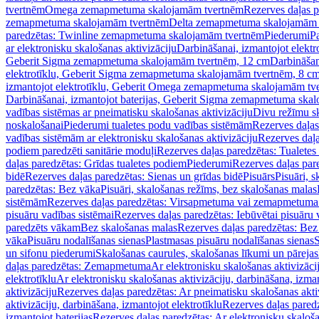
tvertnēm
Omega zemapmetuma skalojamām tvertnēm
Rezerves daļas 
zemapmetuma skalojamām tvertnēm
Delta zemapmetuma skalojamām 
paredzētas: Twinline zemapmetuma skalojamām tvertnēm
Piederumi
Pa
ar elektronisku skalošanas aktivizāciju
Darbināšanai, izmantojot elek
Geberit Sigma zemapmetuma skalojamām tvertnēm, 12 cm
Darbināšan
elektrotīklu, Geberit Sigma zemapmetuma skalojamām tvertnēm, 8 c
izmantojot elektrotīklu, Geberit Omega zemapmetuma skalojamām tv
Darbināšanai, izmantojot baterijas, Geberit Sigma zemapmetuma ska
vadības sistēmas ar pneimatisku skalošanas aktivizāciju
Divu režīmu s
noskalošanai
Piederumi tualetes podu vadības sistēmām
Rezerves daļas
vadības sistēmām ar elektronisku skalošanas aktivizāciju
Rezerves daļa
podiem paredzēti sanitārie moduļi
Rezerves daļas paredzētas: Tualetes
daļas paredzētas: Grīdas tualetes podiem
Piederumi
Rezerves daļas par
bidē
Rezerves daļas paredzētas: Sienas un grīdas bidē
Pisuārs
Pisuāri, 
paredzētas: Bez vāka
Pisuāri, skalošanas režīms, bez skalošanas malas
sistēmām
Rezerves daļas paredzētas: Virsapmetuma vai zemapmetuma 
pisuāru vadības sistēmai
Rezerves daļas paredzētas: Iebūvētai pisuāru 
paredzēts vākam
Bez skalošanas malas
Rezerves daļas paredzētas: Bez
vāka
Pisuāru nodalīšanas sienas
Plastmasas pisuāru nodalīšanas sienas
S
un sifonu piederumi
Skalošanas caurules, skalošanas līkumi un pārejas
daļas paredzētas: Zemapmetuma
Ar elektronisku skalošanas aktivizācij
elektrotīklu
Ar elektronisku skalošanas aktivizāciju, darbināšana, izman
aktivizāciju
Rezerves daļas paredzētas: Ar pneimatisku skalošanas akti
aktivizāciju, darbināšana, izmantojot elektrotīklu
Rezerves daļas paredz
izmantojot baterijas
Rezerves daļas paredzētas: Ar elektronisku skalošan