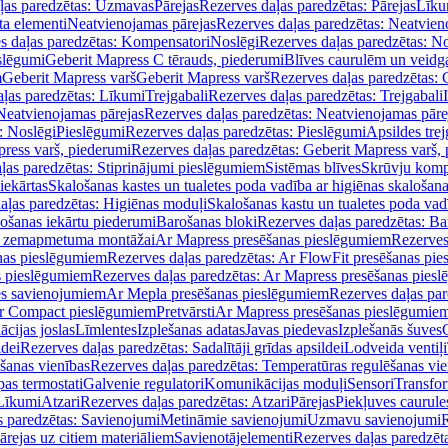
ļas paredzētas: Uzmavas
Pārejas
Rezerves daļas paredzētas: Pārejas
Līku
ta elementi
Neatvienojamas pārejas
Rezerves daļas paredzētas: Neatvien
s daļas paredzētas: Kompensatori
Noslēgi
Rezerves daļas paredzētas: No
slēgumi
Geberit Mapress C tērauds, piederumi
Blīves caurulēm un veidg
m
Geberit Mapress varš
Geberit Mapress varš
Rezerves daļas paredzētas: 
ļas paredzētas: Līkumi
Trejgabali
Rezerves daļas paredzētas: Trejgabali
Neatvienojamas pārejas
Rezerves daļas paredzētas: Neatvienojamas pāre
: Noslēgi
Pieslēgumi
Rezerves daļas paredzētas: Pieslēgumi
Apsildes trej
ress varš, piederumi
Rezerves daļas paredzētas: Geberit Mapress varš,
ļas paredzētas: Stiprinājumi pieslēgumiem
Sistēmas blīves
Skrūvju komp
iekārtas
Skalošanas kastes un tualetes poda vadība ar higiēnas skalošana
aļas paredzētas: Higiēnas moduļi
Skalošanas kastu un tualetes poda vad
lošanas iekārtu piederumi
Barošanas bloki
Rezerves daļas paredzētas: Ba
iļi zemapmetuma montāžai
Ar Mapress presēšanas pieslēgumiem
Rezerves
nas pieslēgumiem
Rezerves daļas paredzētas: Ar FlowFit presēšanas pi
s pieslēgumiem
Rezerves daļas paredzētas: Ar Mapress presēšanas pies
es savienojumiem
Ar Mepla presēšanas pieslēgumiem
Rezerves daļas pa
Ar Compact pieslēgumiem
Pretvārsti
Ar Mapress presēšanas pieslēgumie
ācijas joslas
Līmlentes
Izplešanas adatas
Javas piedevas
Izplešanās šuves
ldei
Rezerves daļas paredzētas: Sadalītāji grīdas apsildei
Lodveida ventiļi
šanas vienības
Rezerves daļas paredzētas: Temperatūras regulēšanas vie
pas termostati
Galvenie regulatori
Komunikācijas moduļi
Sensori
Transfor
Līkumi
Atzari
Rezerves daļas paredzētas: Atzari
Pārejas
Piekļuves caurule
s paredzētas: Savienojumi
Metināmie savienojumi
Uzmavu savienojumi
R
ārejas uz citiem materiāliem
Savienotājelementi
Rezerves daļas paredzēt