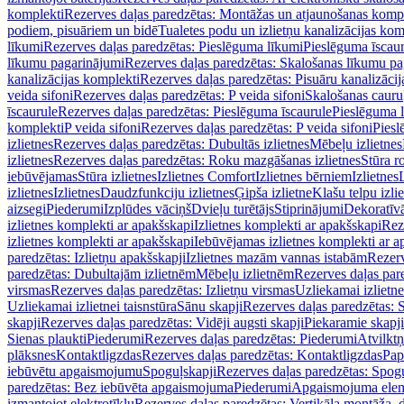
komplekti
Rezerves daļas paredzētas: Montāžas un atjaunošanas komp
podiem, pisuāriem un bidē
Tualetes podu un izlietņu kanalizācijas kom
līkumi
Rezerves daļas paredzētas: Pieslēguma līkumi
Pieslēguma īscau
līkumu pagarinājumi
Rezerves daļas paredzētas: Skalošanas līkumu p
kanalizācijas komplekti
Rezerves daļas paredzētas: Pisuāru kanalizāci
veida sifoni
Rezerves daļas paredzētas: P veida sifoni
Skalošanas cauru
īscaurule
Rezerves daļas paredzētas: Pieslēguma īscaurule
Pieslēguma 
komplekti
P veida sifoni
Rezerves daļas paredzētas: P veida sifoni
Piesl
izlietnes
Rezerves daļas paredzētas: Dubultās izlietnes
Mēbeļu izlietnes
izlietnes
Rezerves daļas paredzētas: Roku mazgāšanas izlietnes
Stūra r
iebūvējamas
Stūra izlietnes
Izlietnes Comfort
Izlietnes bērniem
Izlietnes
izlietnes
Izlietnes
Daudzfunkciju izlietnes
Ģipša izlietne
Klašu telpu izli
aizsegi
Piederumi
Izplūdes vāciņš
Dvieļu turētājs
Stiprinājumi
Dekoratīv
izlietnes komplekti ar apakšskapi
Izlietnes komplekti ar apakšskapi
Rez
izlietnes komplekti ar apakšskapi
Iebūvējamas izlietnes komplekti ar a
paredzētas: Izlietņu apakšskapji
Izlietnes mazām vannas istabām
Rezerv
paredzētas: Dubultajām izlietnēm
Mēbeļu izlietnēm
Rezerves daļas par
virsmas
Rezerves daļas paredzētas: Izlietņu virsmas
Uzliekamai izlietn
Uzliekamai izlietnei taisnstūra
Sānu skapji
Rezerves daļas paredzētas: 
skapji
Rezerves daļas paredzētas: Vidēji augsti skapji
Piekaramie skapji
Sienas plaukti
Piederumi
Rezerves daļas paredzētas: Piederumi
Atvilktņ
plāksnes
Kontaktligzdas
Rezerves daļas paredzētas: Kontaktligzdas
Pap
iebūvētu apgaismojumu
Spoguļskapji
Rezerves daļas paredzētas: Spog
paredzētas: Bez iebūvēta apgaismojuma
Piederumi
Apgaismojuma elem
izmantojot elektrotīklu
Rezerves daļas paredzētas: Vertikāla montāža, d