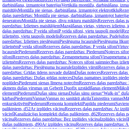
darbināšana, izmantojot baterijas
Vertikāla montāža, darbināšana, izma
maisītājs
Montāža pie sienas, darbināšana, izmantojot elektrotīklu
Rezer
daļas paredzētas: Montāža pie sienas, darbināšana, izmantojot baterija
ģeneratoru
Montāža pie sienas, divu rokturu maisītājs
Rezerves daļas pa
paredzētas: Izlietnes maisītājiem
Mazgāšanas vietas, virtuves izlietņu, i
daļas paredzētas: P veida sifoni
P veida sifoni, vietu taupoši modeļi
Reze
izlietnēm, vietu taupošs modelis
Rezerves daļas paredzētas: Pudeļsifoni
paredzētas: Izlietnes pieslēgumi
Pieslēguma īscaurule
Pieslēguma līkum
izlietnēm
P veida sifoni
Rezerves daļas paredzētas: P veida sifoni
Virtuv
īscaurule
Piederumi
Rezerves daļas paredzētas: Piederumi
Noteces sifo
sifoni
Rezerves daļas paredzētas: Zemapmetuma sifoni
Virsapmetuma s
izlietnēm
Rezerves daļas paredzētas: Noteces sifoni saimniecības izlie
daļas paredzētas: Pieslēguma īscaurule
Izplūdes vārsti
Rezerves daļas pa
paredzētas: Grīdas ūdens novade dušām
Dušas noteces
Rezerves daļas
daļas paredzētas: Dušas grīdas noteces
Dušas pamatnes izplūdes piede
noplūdes
Piederumi sienas līmeņa notecēm
Rezerves daļas paredzētas:
akmens dušas virsmas un Geberit Duofix uzstādīšanas elementi
Mākslī
elementi
Piederumi
Dušas sānu sienas
Dušas sānu sienas
“Walk-in” duša
kārbas
Piederumi
Vannas
Vannas no sanitārā akrila
Taisnstūra vannas
Mā
enkurskrūvēm
Piederumi
Remonta komplekti
Papildu piederumi
Savien
paliktņiem, d52
Ar izplūdes vāciņu
Rezerves daļas paredzētas: Ar izpl
vāciņš
Kanalizācijas komplekti dušas paliktņiem, d62
Rezerves daļas p
vāciņa
Rezerves daļas paredzētas: Bez izplūdes vāciņa
Izplūdes vāciņš
dušas paliktņiem, d90
Ar izplūdes vāciņu
Rezerves daļas paredzētas: A