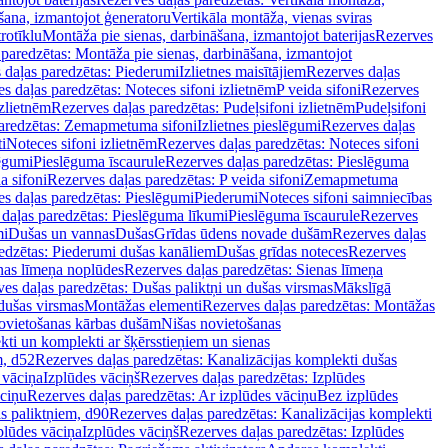
šana, izmantojot ģeneratoru
Vertikāla montāža, vienas sviras
rotīklu
Montāža pie sienas, darbināšana, izmantojot baterijas
Rezerves
paredzētas: Montāža pie sienas, darbināšana, izmantojot
 daļas paredzētas: Piederumi
Izlietnes maisītājiem
Rezerves daļas
s daļas paredzētas: Noteces sifoni izlietnēm
P veida sifoni
Rezerves
izlietnēm
Rezerves daļas paredzētas: Pudeļsifoni izlietnēm
Pudeļsifoni
paredzētas: Zemapmetuma sifoni
Izlietnes pieslēgumi
Rezerves daļas
i
Noteces sifoni izlietnēm
Rezerves daļas paredzētas: Noteces sifoni
lēgumi
Pieslēguma īscaurule
Rezerves daļas paredzētas: Pieslēguma
a sifoni
Rezerves daļas paredzētas: P veida sifoni
Zemapmetuma
s daļas paredzētas: Pieslēgumi
Piederumi
Noteces sifoni saimniecības
daļas paredzētas: Pieslēguma līkumi
Pieslēguma īscaurule
Rezerves
mi
Dušas un vannas
Dušas
Grīdas ūdens novade dušām
Rezerves daļas
edzētas: Piederumi dušas kanāliem
Dušas grīdas noteces
Rezerves
nas līmeņa noplūdes
Rezerves daļas paredzētas: Sienas līmeņa
es daļas paredzētas: Dušas paliktņi un dušas virsmas
Mākslīgā
dušas virsmas
Montāžas elementi
Rezerves daļas paredzētas: Montāžas
ovietošanas kārbas dušām
Nišas novietošanas
ti un komplekti ar šķērsstieņiem un sienas
m, d52
Rezerves daļas paredzētas: Kanalizācijas komplekti dušas
 vāciņa
Izplūdes vāciņš
Rezerves daļas paredzētas: Izplūdes
āciņu
Rezerves daļas paredzētas: Ar izplūdes vāciņu
Bez izplūdes
s paliktņiem, d90
Rezerves daļas paredzētas: Kanalizācijas komplekti
plūdes vāciņa
Izplūdes vāciņš
Rezerves daļas paredzētas: Izplūdes