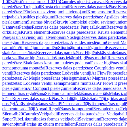
1.0034
Sistēmas caurules 1.0215
Caurules nipelis
Uzmavas
Rezerves da
paredzētas: Trejgabali
Krusta elementi
Rezerves daļas paredzētas: Krus
paredzētas: Pārejas un savienojumi, atvienojami
Kompensatori
Rezerve
trejgabals
Apsildes pieslēgumi
Rezerves daļas paredzētas: Apsildes pie
pieslēgumiem
Sistēmas blīves
Skrūvju komplekti atloku savienojumie
Uzmavas
Pārejas
Rezerves daļas paredzētas: Pārejas
Līkumi
Rezerves da
cirkulācija
Krusta elementi
Rezerves daļas paredzētas: Krusta elementi
Pārejas un savienojumi, atvienojami
Noslēgi
Rezerves daļas paredzētas
pieslēgumi
Rezerves daļas paredzētas: Apsildes pieslēgumi
Geberit Map
caurulēm
Stiprinājumi caurulēm
Stiprinājumi pieslēgumiem
Rezerves da
skalošanas iekārtas
Rezerves daļas paredzētas: Higiēniskās skalošanas 
poda vadība ar higiēnas skalošanas iekārtu
Higiēnas moduļi
Rezerves d
paredzētas: Skalošanas kastu un tualetes poda vadības ar higiēnas ska
zemapmetuma montāžai
Rezerves daļas paredzētas: Caurplūdes vent
ventiļi
Rezerves daļas paredzētas: Lodveida ventiļi
Ar FlowFit presēša
paredzētas: Ar Mepla presēšanas pieslēgumiem
Ar Mapress presēšana
paredzētas: Lodveida ventiļi zemapmetuma montāžai
Ar FlowFit pres
pieslēgumiem
Ar Compact pieslēgumiem
Rezerves daļas paredzētas: 
temperatūras regulēšana
Sistēmu caurule
Ieklāšanas materiāls
Malas izol
klāsts
Rezerves daļas paredzētas: Sadalītāju klāsts
Sadalītāji grīdas apsi
noslēgi
Ātrās atgaisošanas vārsti
Plūsmas sadalītājs
Temperatūras regulē
elementu sadalītāji
Apvadi
Regulēšanas komponenti
Servopiedziņas
Tel
Silent-db20
Caurules
Veidgabali
Rezerves daļas paredzētas: Veidgabali
SuperTube
Līkumi
Īpašas formas veidgabali
Savienojumi
Rezerves daļa
savienojumi
Pārejas uz citiem materiāliem
Rezerves daļas paredzētas: P