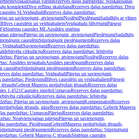
vertnēm
Noskalošanas vārsti
Rezerves daļas paredzētas: Noskalošanas
taļu komplekti
Divu režīmu skalošana
Rezerves daļas paredzētas: Divu
caurules SL
Veidgabali
Rezerves daļas paredzētas:
ejas un savienojumi, atvienojami
Noslēgi
Pieslēgumi
Sadalītājs ar vītnes
i
Blīves caurulēm un veidgabaliem
Veidgabalu blīvējumi
Pārsegi
Fit
Sistēmu caurules ML
Apsildes sistēmu
amas pārejas
Pārejas un savienojumi, atvienojami
Pieslēgumi
Sadalītājs
iprinājumi caurulēm
Stiprinājumi pieslēgumiem
Rezerves daļas
: Veidgabali
Savienojumi
Rezerves daļas paredzētas:
ali
Iebūvēta cirkulācija
Rezerves daļas paredzētas: Iebūvēta
dzētas: Pārejas un savienojumi, atvienojami
Noslēgi
Rezerves daļas
tas: Apsildes trejgabals
Apsildes pieslēgumi
Rezerves daļas
mi caurulēm
Stiprinājumi pieslēgumiem
Rezerves daļas paredzētas:
rves daļas paredzētas: Veidgabali
Pārejas un savienojumi,
s paredzētas: Piederumi
Blīves caurulēm un veidgabaliem
Pārsegi
 tērauds
Geberit Mapress nerūsējošais tērauds
Rezerves daļas
ules 1.4521
Caurules nipelis
Uzmavas
Rezerves daļas paredzētas:
Iebūvēta cirkulācija
Rezerves daļas paredzētas: Iebūvēta
dzētas: Pārejas un savienojumi, atvienojami
Kompensatori
Rezerves
nerūsējošais tērauds, gāze
Rezerves daļas paredzētas: Geberit Mapress
ļas paredzētas: Uzmavas
Pārejas
Rezerves daļas paredzētas:
zētas: Neatvienojamas pārejas
Pārejas un savienojumi,
ļas paredzētas: Pieslēgumi
GeberitMapress nerūsējošais tērauds,
Stiprinājumi pieslēgumiem
Rezerves daļas paredzētas: Stiprinājumi
aredzētas: Geberit Mapress C tērauds
Sistēmas caurules