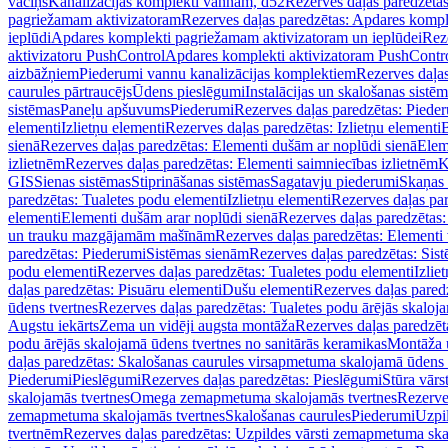
vāciņš
Kanalizācijas komplekti vannām, d52
Rezerves daļas paredzēta
pagriežamam aktivizatoram
Rezerves daļas paredzētas: Apdares komp
ieplūdi
Apdares komplekti pagriežamam aktivizatoram un ieplūdei
Rez
aktivizatoru PushControl
Apdares komplekti aktivizatoram PushContr
aizbāžņiem
Piederumi vannu kanalizācijas komplektiem
Rezerves daļa
caurules pārtraucējs
Ūdens pieslēgumi
Instalācijas un skalošanas sistē
sistēmas
Paneļu apšuvums
Piederumi
Rezerves daļas paredzētas: Piede
elementi
Izlietņu elementi
Rezerves daļas paredzētas: Izlietņu elementi
B
sienā
Rezerves daļas paredzētas: Elementi dušām ar noplūdi sienā
Elem
izlietnēm
Rezerves daļas paredzētas: Elementi saimniecības izlietnēm
K
GIS
Sienas sistēmas
Stiprināšanas sistēmas
Sagatavju piederumi
Skaņas 
paredzētas: Tualetes podu elementi
Izlietņu elementi
Rezerves daļas par
elementi
Elementi dušām arar noplūdi sienā
Rezerves daļas paredzētas:
un trauku mazgājamām mašīnām
Rezerves daļas paredzētas: Element
paredzētas: Piederumi
Sistēmas sienām
Rezerves daļas paredzētas: Sis
podu elementi
Rezerves daļas paredzētas: Tualetes podu elementi
Izlie
daļas paredzētas: Pisuāru elementi
Dušu elementi
Rezerves daļas pared
ūdens tvertnes
Rezerves daļas paredzētas: Tualetes podu ārējās skaloj
Augstu iekārts
Zema un vidēji augsta montāža
Rezerves daļas paredzēt
podu ārējās skalojamā ūdens tvertnes no sanitārās keramikas
Montāža u
daļas paredzētas: Skalošanas caurules virsapmetuma skalojamā ūdens
Piederumi
Pieslēgumi
Rezerves daļas paredzētas: Pieslēgumi
Stūra vārst
skalojamās tvertnes
Omega zemapmetuma skalojamās tvertnes
Rezerve
zemapmetuma skalojamās tvertnes
Skalošanas caurules
Piederumi
Uzpil
tvertnēm
Rezerves daļas paredzētas: Uzpildes vārsti zemapmetuma sk