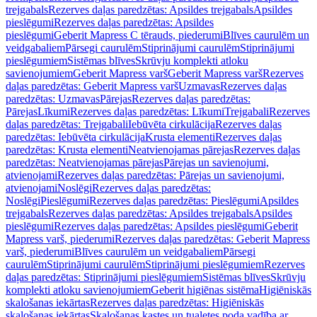
trejgabals
Rezerves daļas paredzētas: Apsildes trejgabals
Apsildes
pieslēgumi
Rezerves daļas paredzētas: Apsildes
pieslēgumi
Geberit Mapress C tērauds, piederumi
Blīves caurulēm un
veidgabaliem
Pārsegi caurulēm
Stiprinājumi caurulēm
Stiprinājumi
pieslēgumiem
Sistēmas blīves
Skrūvju komplekti atloku
savienojumiem
Geberit Mapress varš
Geberit Mapress varš
Rezerves
daļas paredzētas: Geberit Mapress varš
Uzmavas
Rezerves daļas
paredzētas: Uzmavas
Pārejas
Rezerves daļas paredzētas:
Pārejas
Līkumi
Rezerves daļas paredzētas: Līkumi
Trejgabali
Rezerves
daļas paredzētas: Trejgabali
Iebūvēta cirkulācija
Rezerves daļas
paredzētas: Iebūvēta cirkulācija
Krusta elementi
Rezerves daļas
paredzētas: Krusta elementi
Neatvienojamas pārejas
Rezerves daļas
paredzētas: Neatvienojamas pārejas
Pārejas un savienojumi,
atvienojami
Rezerves daļas paredzētas: Pārejas un savienojumi,
atvienojami
Noslēgi
Rezerves daļas paredzētas:
Noslēgi
Pieslēgumi
Rezerves daļas paredzētas: Pieslēgumi
Apsildes
trejgabals
Rezerves daļas paredzētas: Apsildes trejgabals
Apsildes
pieslēgumi
Rezerves daļas paredzētas: Apsildes pieslēgumi
Geberit
Mapress varš, piederumi
Rezerves daļas paredzētas: Geberit Mapress
varš, piederumi
Blīves caurulēm un veidgabaliem
Pārsegi
caurulēm
Stiprinājumi caurulēm
Stiprinājumi pieslēgumiem
Rezerves
daļas paredzētas: Stiprinājumi pieslēgumiem
Sistēmas blīves
Skrūvju
komplekti atloku savienojumiem
Geberit higiēnas sistēma
Higiēniskās
skalošanas iekārtas
Rezerves daļas paredzētas: Higiēniskās
skalošanas iekārtas
Skalošanas kastes un tualetes poda vadība ar