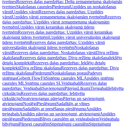
tvertnes
Rezerves daļas paredzētas: Delta zemapmetuma skalojamās
tvertnes
Skalošanas caurules
Piederumi
Uzpildes un noskalošanas
vārsti
Uzpildes vārsti
Rezerves daļas paredzētas: Uzpildes
vārsti
Uzpildes vārsti zemapmetuma skalojamām tvertnēm
Rezerves
daļas paredzētas: Uzpildes vārsti zemapmetuma skalojamām
tvertnēm
Uzpildes vārsti keramikas skalojamā ūdens
tvertnēm
Rezerves daļas paredzētas: Uzpildes vārsti keramikas
skalojamā ūdens tvertnēm
Uzpildes vārsti universālajām skalojamā
ūdens tvertnēm
Rezerves daļas paredzētas: Uzpildes vārsti
universālajām skalojamā ūdens tvertnēm
Noskalošanas
vārsti
Rezerves daļas paredzētas: Noskalošanas vārsti
Divu režīmu
skalošana
Rezerves daļas paredzētas: Divu režīmu skalošana
Iekšējo
detaļu komplekti
Rezerves daļas paredzētas: Iekšējo detaļu
komplekti
Divu režīmu skalošana
Rezerves daļas paredzētas: Divu
režīmu skalošana
Piederumi
Noskalošanas pogas
Padeves
sistēmas
Geberit FlowFit
Sistēmu caurules ML
Apsildes sistēmu
caurules ML
Sistēmu caurules SL
Veidgabali
Rezerves daļas
paredzētas: Veidgabali
Savienojumi
Pārejas
Līkumi
Trejgabali
Iebūvēta
cirkulācija
Rezerves daļas paredzētas: Iebūvēta
cirkulācija
Neatvienojamas pārejas
Pārejas un savienojumi,
atvienojami
Noslēgi
Pieslēgumi
Sadalītājs ar vītnes
pieslēgumu
Sadalītājs ar presēšanas pieslēgumu
Apsildes
trejgabals
Apsildes pārejas un savienojumi, atvienojami
Apsildes
pieslēgumi
Piederumi
Blīves caurulēm un veidgabaliem
Veidgabalu
blīvējumi
Pārsegi caurulēm
Stiprinājumi caurulēm
Stiprinājumi