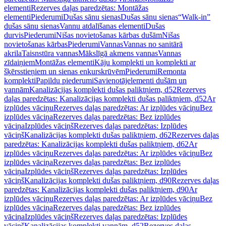
elementi
Rezerves daļas paredzētas: Montāžas
elementi
Piederumi
Dušas sānu sienas
Dušas sānu sienas
“Walk-in”
dušas sānu sienas
Vannu atdalīšanas elementi
Dušas
durvis
Piederumi
Nišas novietošanas kārbas dušām
Nišas
novietošanas kārbas
Piederumi
Vannas
Vannas no sanitārā
akrila
Taisnstūra vannas
Mākslīgā akmens vannas
Vannas
zīdaiņiem
Montāžas elementi
Kāju komplekti un komplekti ar
šķērsstieņiem un sienas enkurskrūvēm
Piederumi
Remonta
komplekti
Papildu piederumi
Savienotājelementi dušām un
vannām
Kanalizācijas komplekti dušas paliktņiem, d52
Rezerves
daļas paredzētas: Kanalizācijas komplekti dušas paliktņiem, d52
Ar
izplūdes vāciņu
Rezerves daļas paredzētas: Ar izplūdes vāciņu
Bez
izplūdes vāciņa
Rezerves daļas paredzētas: Bez izplūdes
vāciņa
Izplūdes vāciņš
Rezerves daļas paredzētas: Izplūdes
vāciņš
Kanalizācijas komplekti dušas paliktņiem, d62
Rezerves daļas
paredzētas: Kanalizācijas komplekti dušas paliktņiem, d62
Ar
izplūdes vāciņu
Rezerves daļas paredzētas: Ar izplūdes vāciņu
Bez
izplūdes vāciņa
Rezerves daļas paredzētas: Bez izplūdes
vāciņa
Izplūdes vāciņš
Rezerves daļas paredzētas: Izplūdes
vāciņš
Kanalizācijas komplekti dušas paliktņiem, d90
Rezerves daļas
paredzētas: Kanalizācijas komplekti dušas paliktņiem, d90
Ar
izplūdes vāciņu
Rezerves daļas paredzētas: Ar izplūdes vāciņu
Bez
izplūdes vāciņa
Rezerves daļas paredzētas: Bez izplūdes
vāciņa
Izplūdes vāciņš
Rezerves daļas paredzētas: Izplūdes
vāciņš
Kanalizācijas komplekti vannām, d52
Rezerves daļas