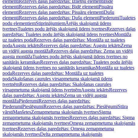
elementi
Rezerves daļas paredzētas: Izlietņu elementi
Bidē
elementi
Rezerves daļas paredzētas: Bidē elementi
Pisuāru
elementi
Rezerves daļas paredzētas: Pisuāru elementi
Dušu
elementi
Rezerves daļas paredzētas: Dušu elementi
Piederumi
Tualetes
podu elementiem
Stiprinājumiem
Ārējās skalojamā ūdens
tvertnes
Tualetes podu ārējās skalojamā ūdens tvertnes
Rezerves daļas
paredzētas: Tualetes podu ārējās skalojamā ūdens tvertnes
Montāža
uz tualetes poda
Rezerves daļas paredzētas: Montāža uz tualetes
poda
Augstu iekārts
Rezerves daļas paredzētas: Augstu iekārts
Zema
un vidēji augsta montāža
Rezerves daļas paredzētas: Zema un vidēji
augsta montāža
Tualetes podu ārējās skalojamā ūdens tvertnes no
sanitārās keramikas
Rezerves daļas paredzētas: Tualetes podu ārējās
skalojamā ūdens tvertnes no sanitārās keramikas
Montāža uz tualetes
poda
Rezerves daļas paredzētas: Montāža uz tualetes
poda
Skalošanas caurules virsapmetuma skalojamā ūdens
tvertnēm
Rezerves daļas paredzētas: Skalošanas caurules
virsapmetuma skalojamā ūdens tvertnēm
Augstu iekārts
Rezerves
daļas paredzētas: Augstu iekārts
Zema un vidēji augsta
montāža
Piederumi
Rezerves daļas paredzētas:
Piederumi
Pieslēgumi
Rezerves daļas paredzētas: Pieslēgumi
Stūra
vārsti
Manšetes
Zemapmetuma skalojamās tvertnes
Sigma
zemapmetuma skalojamās tvertnes
Rezerves daļas paredzētas: Sigma
zemapmetuma skalojamās tvertnes
Omega zemapmetuma skalojamās
tvertnes
Rezerves daļas paredzētas: Omega zemapmetuma
skalojamās tvertnes
Delta zemapmetuma skalojamās