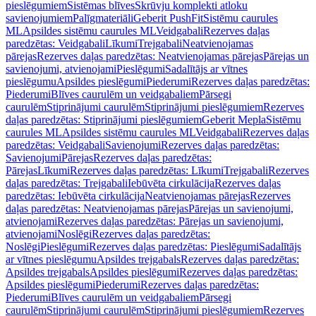
pieslēgumiem
Sistēmas blīves
Skrūvju komplekti atloku
savienojumiem
Palīgmateriāli
Geberit PushFit
Sistēmu caurules
ML
Apsildes sistēmu caurules ML
Veidgabali
Rezerves daļas
paredzētas: Veidgabali
Līkumi
Trejgabali
Neatvienojamas
pārejas
Rezerves daļas paredzētas: Neatvienojamas pārejas
Pārejas un
savienojumi, atvienojami
Pieslēgumi
Sadalītājs ar vītnes
pieslēgumu
Apsildes pieslēgumi
Piederumi
Rezerves daļas paredzētas:
Piederumi
Blīves caurulēm un veidgabaliem
Pārsegi
caurulēm
Stiprinājumi caurulēm
Stiprinājumi pieslēgumiem
Rezerves
daļas paredzētas: Stiprinājumi pieslēgumiem
Geberit Mepla
Sistēmu
caurules ML
Apsildes sistēmu caurules ML
Veidgabali
Rezerves daļas
paredzētas: Veidgabali
Savienojumi
Rezerves daļas paredzētas:
Savienojumi
Pārejas
Rezerves daļas paredzētas:
Pārejas
Līkumi
Rezerves daļas paredzētas: Līkumi
Trejgabali
Rezerves
daļas paredzētas: Trejgabali
Iebūvēta cirkulācija
Rezerves daļas
paredzētas: Iebūvēta cirkulācija
Neatvienojamas pārejas
Rezerves
daļas paredzētas: Neatvienojamas pārejas
Pārejas un savienojumi,
atvienojami
Rezerves daļas paredzētas: Pārejas un savienojumi,
atvienojami
Noslēgi
Rezerves daļas paredzētas:
Noslēgi
Pieslēgumi
Rezerves daļas paredzētas: Pieslēgumi
Sadalītājs
ar vītnes pieslēgumu
Apsildes trejgabals
Rezerves daļas paredzētas:
Apsildes trejgabals
Apsildes pieslēgumi
Rezerves daļas paredzētas:
Apsildes pieslēgumi
Piederumi
Rezerves daļas paredzētas:
Piederumi
Blīves caurulēm un veidgabaliem
Pārsegi
caurulēm
Stiprinājumi caurulēm
Stiprinājumi pieslēgumiem
Rezerves