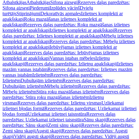
Atbalstkājas
Atbalstkājas
Sifona aizsegi
Rezerves daļas paredzētas:
Sifona aizsegi
Piederumi
Izplūdes vāciņš
Dvieļu
turētājs
Stiprinājumi
Dekoratīvās apmales
Izlietnes komplekti ar
apakšskapi
Roku mazgāšanas izlietnes komplekti ar
apakšskapi
Rezerves daļas paredzētas: Roku mazgāšanas izlietnes
komplekti ar apakšskapi
Izlietnes komplekti ar apakšskapi
Rezerves
daļas paredzētas: Izlietnes komplekti ar apakšskapi
Mēbeļu izlietnes
komplekti ar apakšskapi
Rezerves daļas paredzētas: Mēbeļu izlietnes
komplekti ar apakšskapi
Iebūvējamas izlietnes komplekti ar
apakšskapi
Rezerves daļas paredzētas: Iebūvējamas izlietnes
komplekti ar apakšskapi
Vannas istabas mēbeles
Izlietņu
apakšskapji
Rezerves daļas paredzētas: Izlietņu apakšskapji
Izlietnes
mazām vannas istabām
Rezerves daļas paredzētas: Izlietnes mazām
vannas istabām
Izlietnēm
Rezerves daļas paredzētas:
Izlietnēm
Dubultajām izlietnēm
Rezerves daļas paredzētas:
Dubultajām izlietnēm
Mēbeļu izlietnēm
Rezerves daļas paredzētas:
Mēbeļu izlietnēm
Stūra roku mazgāšanas izlietnēm
Rezerves daļas
paredzētas: Stūra roku mazgāšanas izlietnēm
Izlietņu
virsmas
Rezerves daļas paredzētas: Izlietņu virsmas
Uzliekamai
izlietnei bļodas formā
Rezerves daļas paredzētas: Uzliekamai izlietnei
bļodas formā
Uzliekamai izlietnei taisnstūra
Rezerves daļas
paredzētas: Uzliekamai izlietnei taisnstūra
Sānu skapji
Rezerves daļas
paredzētas: Sānu skapji
Zemi sānu skapji
Rezerves daļas paredzētas:
Zemi sānu skapji
Augsti skapji
Rezerves daļas paredzētas: Augsti
skapji
Vidēji augsti skapji
Rezerves daļas paredzētas: Vidēji augsti