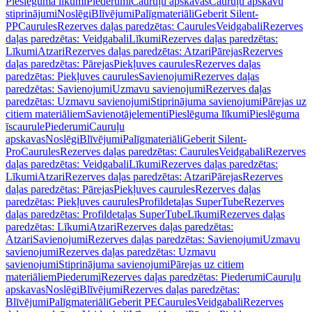
Pieslēguma līkumi
Piederumi
Cauruļu apskavas
Cauruļu apskavu
stiprinājumi
Noslēgi
Blīvējumi
Palīgmateriāli
Geberit Silent-
PP
Caurules
Rezerves daļas paredzētas: Caurules
Veidgabali
Rezerves
daļas paredzētas: Veidgabali
Līkumi
Rezerves daļas paredzētas:
Līkumi
Atzari
Rezerves daļas paredzētas: Atzari
Pārejas
Rezerves
daļas paredzētas: Pārejas
Piekļuves caurules
Rezerves daļas
paredzētas: Piekļuves caurules
Savienojumi
Rezerves daļas
paredzētas: Savienojumi
Uzmavu savienojumi
Rezerves daļas
paredzētas: Uzmavu savienojumi
Stiprinājuma savienojumi
Pārejas uz
citiem materiāliem
Savienotājelementi
Pieslēguma līkumi
Pieslēguma
īscaurule
Piederumi
Cauruļu
apskavas
Noslēgi
Blīvējumi
Palīgmateriāli
Geberit Silent-
Pro
Caurules
Rezerves daļas paredzētas: Caurules
Veidgabali
Rezerves
daļas paredzētas: Veidgabali
Līkumi
Rezerves daļas paredzētas:
Līkumi
Atzari
Rezerves daļas paredzētas: Atzari
Pārejas
Rezerves
daļas paredzētas: Pārejas
Piekļuves caurules
Rezerves daļas
paredzētas: Piekļuves caurules
Profildetaļas SuperTube
Rezerves
daļas paredzētas: Profildetaļas SuperTube
Līkumi
Rezerves daļas
paredzētas: Līkumi
Atzari
Rezerves daļas paredzētas:
Atzari
Savienojumi
Rezerves daļas paredzētas: Savienojumi
Uzmavu
savienojumi
Rezerves daļas paredzētas: Uzmavu
savienojumi
Stiprinājuma savienojumi
Pārejas uz citiem
materiāliem
Piederumi
Rezerves daļas paredzētas: Piederumi
Cauruļu
apskavas
Noslēgi
Blīvējumi
Rezerves daļas paredzētas:
Blīvējumi
Palīgmateriāli
Geberit PE
Caurules
Veidgabali
Rezerves