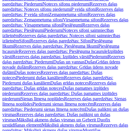
paredzētas: Piederumi
Noteces sifonu piederumi
Rezerves daļas
paredzētas: Noteces sifonu piederumi
P veida sifoni
Rezerves daļas
paredzētas: P veida sifoni
Zemapmetuma sifoni
Rezerves daļas
paredzētas: Zemapmetuma sifoni
Virsapmetuma sifoni
Rezerves daļas
paredzētas: Virsapmetuma sifoni
Pieslēgumi
Rezerves daļas
paredzētas: Pieslēgumi
Piederumi
Noteces sifoni saimniecības
izlietnēm
Rezerves daļas paredzētas: Noteces sifoni saimniecības
izlietnēm
Sifoni
Rezerves daļas paredzētas: Sifoni
Pieslēguma
līkumi
Rezerves daļas paredzētas: Pieslēguma līkumi
Pieslēguma
īscaurule
Rezerves daļas paredzētas: Pieslēguma īscaurule
Izplūdes
vārsti
Rezerves daļas paredzētas: Izplūdes vārsti
Piederumi
Rezerves
daļas paredzētas: Piederumi
Dušas un vannas
Dušas
Grīdas ūdens
novade dušām
Rezerves daļas paredzētas: Grīdas ūdens novade
dušām
Dušas noteces
Rezerves daļas paredzētas: Dušas
noteces
Piederumi dušas kanāliem
Rezerves daļas paredzētas:
Piederumi dušas kanāliem
Dušas grīdas noteces
Rezerves daļas
paredzētas: Dušas grīdas noteces
Dušas pamatnes izplūdes
piederumi
Rezerves daļas paredzētas: Dušas pamatnes izplūdes
piederumi
Sienas līmeņa noplūdes
Rezerves daļas paredzētas: Sienas
līmeņa noplūdes
Piederumi sienas līmeņa notecēm
Rezerves daļas
paredzētas: Piederumi sienas līmeņa notecēm
Dušas paliktņi un dušas
virsmas
Rezerves daļas paredzētas: Dušas paliktņi un dušas
virsmas
Mākslīgā akmens dušas virsmas un Geberit Duofix
uzstādīšanas elementi
Mākslīgā akmens dušas virsmas
Rezerves daļas
paredzētas: Mākslīgā akmens dušas virsmas
Montāžas