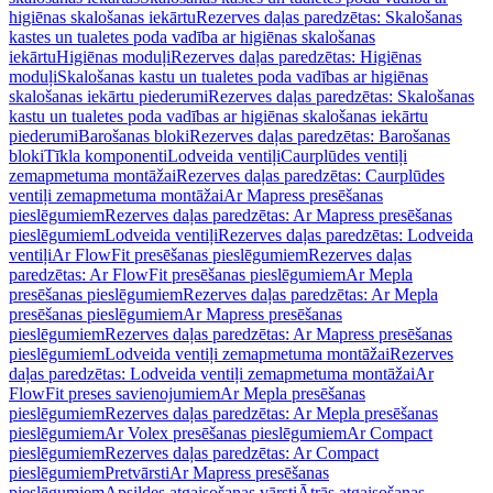
higiēnas skalošanas iekārtu
Rezerves daļas paredzētas: Skalošanas
kastes un tualetes poda vadība ar higiēnas skalošanas
iekārtu
Higiēnas moduļi
Rezerves daļas paredzētas: Higiēnas
moduļi
Skalošanas kastu un tualetes poda vadības ar higiēnas
skalošanas iekārtu piederumi
Rezerves daļas paredzētas: Skalošanas
kastu un tualetes poda vadības ar higiēnas skalošanas iekārtu
piederumi
Barošanas bloki
Rezerves daļas paredzētas: Barošanas
bloki
Tīkla komponenti
Lodveida ventiļi
Caurplūdes ventiļi
zemapmetuma montāžai
Rezerves daļas paredzētas: Caurplūdes
ventiļi zemapmetuma montāžai
Ar Mapress presēšanas
pieslēgumiem
Rezerves daļas paredzētas: Ar Mapress presēšanas
pieslēgumiem
Lodveida ventiļi
Rezerves daļas paredzētas: Lodveida
ventiļi
Ar FlowFit presēšanas pieslēgumiem
Rezerves daļas
paredzētas: Ar FlowFit presēšanas pieslēgumiem
Ar Mepla
presēšanas pieslēgumiem
Rezerves daļas paredzētas: Ar Mepla
presēšanas pieslēgumiem
Ar Mapress presēšanas
pieslēgumiem
Rezerves daļas paredzētas: Ar Mapress presēšanas
pieslēgumiem
Lodveida ventiļi zemapmetuma montāžai
Rezerves
daļas paredzētas: Lodveida ventiļi zemapmetuma montāžai
Ar
FlowFit preses savienojumiem
Ar Mepla presēšanas
pieslēgumiem
Rezerves daļas paredzētas: Ar Mepla presēšanas
pieslēgumiem
Ar Volex presēšanas pieslēgumiem
Ar Compact
pieslēgumiem
Rezerves daļas paredzētas: Ar Compact
pieslēgumiem
Pretvārsti
Ar Mapress presēšanas
pieslēgumiem
Apsildes atgaisošanas vārsti
Ātrās atgaisošanas