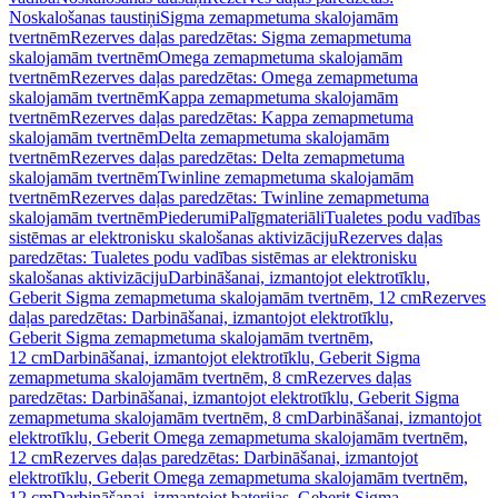
Noskalošanas taustiņi
Sigma zemapmetuma skalojamām
tvertnēm
Rezerves daļas paredzētas: Sigma zemapmetuma
skalojamām tvertnēm
Omega zemapmetuma skalojamām
tvertnēm
Rezerves daļas paredzētas: Omega zemapmetuma
skalojamām tvertnēm
Kappa zemapmetuma skalojamām
tvertnēm
Rezerves daļas paredzētas: Kappa zemapmetuma
skalojamām tvertnēm
Delta zemapmetuma skalojamām
tvertnēm
Rezerves daļas paredzētas: Delta zemapmetuma
skalojamām tvertnēm
Twinline zemapmetuma skalojamām
tvertnēm
Rezerves daļas paredzētas: Twinline zemapmetuma
skalojamām tvertnēm
Piederumi
Palīgmateriāli
Tualetes podu vadības
sistēmas ar elektronisku skalošanas aktivizāciju
Rezerves daļas
paredzētas: Tualetes podu vadības sistēmas ar elektronisku
skalošanas aktivizāciju
Darbināšanai, izmantojot elektrotīklu,
Geberit Sigma zemapmetuma skalojamām tvertnēm, 12 cm
Rezerves
daļas paredzētas: Darbināšanai, izmantojot elektrotīklu,
Geberit Sigma zemapmetuma skalojamām tvertnēm,
12 cm
Darbināšanai, izmantojot elektrotīklu, Geberit Sigma
zemapmetuma skalojamām tvertnēm, 8 cm
Rezerves daļas
paredzētas: Darbināšanai, izmantojot elektrotīklu, Geberit Sigma
zemapmetuma skalojamām tvertnēm, 8 cm
Darbināšanai, izmantojot
elektrotīklu, Geberit Omega zemapmetuma skalojamām tvertnēm,
12 cm
Rezerves daļas paredzētas: Darbināšanai, izmantojot
elektrotīklu, Geberit Omega zemapmetuma skalojamām tvertnēm,
12 cm
Darbināšanai, izmantojot baterijas, Geberit Sigma