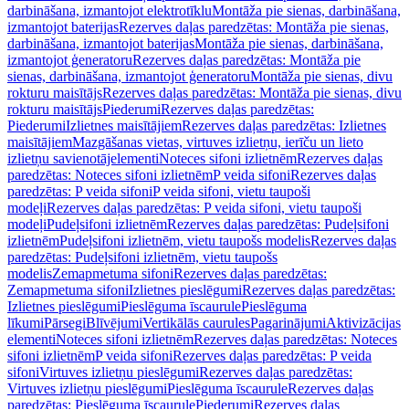
darbināšana, izmantojot elektrotīklu
Montāža pie sienas, darbināšana,
izmantojot baterijas
Rezerves daļas paredzētas: Montāža pie sienas,
darbināšana, izmantojot baterijas
Montāža pie sienas, darbināšana,
izmantojot ģeneratoru
Rezerves daļas paredzētas: Montāža pie
sienas, darbināšana, izmantojot ģeneratoru
Montāža pie sienas, divu
rokturu maisītājs
Rezerves daļas paredzētas: Montāža pie sienas, divu
rokturu maisītājs
Piederumi
Rezerves daļas paredzētas:
Piederumi
Izlietnes maisītājiem
Rezerves daļas paredzētas: Izlietnes
maisītājiem
Mazgāšanas vietas, virtuves izlietņu, ierīču un lieto
izlietņu savienotājelementi
Noteces sifoni izlietnēm
Rezerves daļas
paredzētas: Noteces sifoni izlietnēm
P veida sifoni
Rezerves daļas
paredzētas: P veida sifoni
P veida sifoni, vietu taupoši
modeļi
Rezerves daļas paredzētas: P veida sifoni, vietu taupoši
modeļi
Pudeļsifoni izlietnēm
Rezerves daļas paredzētas: Pudeļsifoni
izlietnēm
Pudeļsifoni izlietnēm, vietu taupošs modelis
Rezerves daļas
paredzētas: Pudeļsifoni izlietnēm, vietu taupošs
modelis
Zemapmetuma sifoni
Rezerves daļas paredzētas:
Zemapmetuma sifoni
Izlietnes pieslēgumi
Rezerves daļas paredzētas:
Izlietnes pieslēgumi
Pieslēguma īscaurule
Pieslēguma
līkumi
Pārsegi
Blīvējumi
Vertikālās caurules
Pagarinājumi
Aktivizācijas
elementi
Noteces sifoni izlietnēm
Rezerves daļas paredzētas: Noteces
sifoni izlietnēm
P veida sifoni
Rezerves daļas paredzētas: P veida
sifoni
Virtuves izlietņu pieslēgumi
Rezerves daļas paredzētas:
Virtuves izlietņu pieslēgumi
Pieslēguma īscaurule
Rezerves daļas
paredzētas: Pieslēguma īscaurule
Piederumi
Rezerves daļas