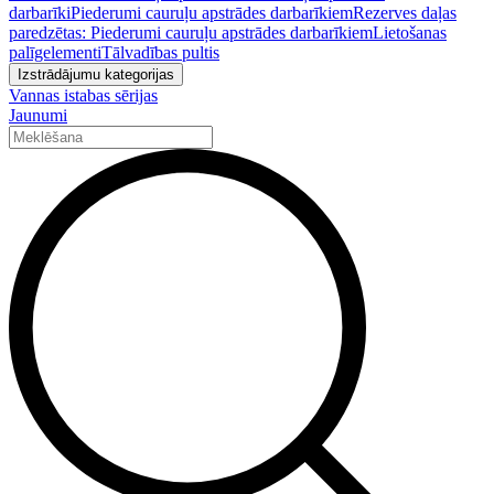
darbarīki
Piederumi cauruļu apstrādes darbarīkiem
Rezerves daļas
paredzētas: Piederumi cauruļu apstrādes darbarīkiem
Lietošanas
palīgelementi
Tālvadības pultis
Izstrādājumu kategorijas
Vannas istabas sērijas
Jaunumi