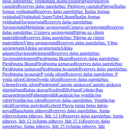
daļas paredzētas: Veidgabali
Līkumi
Atzari
Pārejas
Piekļuves
caurules
Rezerves daļas paredzētas: Piekļuves caurules
Pārejas
Īpašas
formas veidgabali
Rezerves daļas paredzētas: Īpašas formas
veidgabali
Veidgabali SuperTube
Līkumi
Īpašas formas
veidgabali
Savienojumi
Rezerves daļas paredzētas:
Savienojumi
Metināmie savienojumi
Uzmavu savienojumi
Rezerves
daļas paredzētas: Uzmavu savienojumi
Pārejas uz citiem
materiāliem
Rezerves daļas paredzētas: Pārejas uz citiem
materiāliem
Vītņu savienojumi
Rezerves daļas paredzētas: Vītņu
savienojumi
Atloka savienojumi
Atloka
adapteri
Savienotājelementi
Rezerves daļas paredzētas:
Savienotājelementi
Pieslēguma līkumi
Rezerves daļas paredzētas:
Pieslēguma līkumi
Pieslēguma uzmavas
Rezerves daļas paredzētas:
Pieslēguma uzmavas
Pieslēguma īscaurule
Rezerves daļas paredzētas:
Pieslēguma īscaurule
P veida sifoni
Rezerves daļas paredzētas: P
veida sifoni
Gliemežveida sifoni
Rezerves daļas paredzētas:
Gliemežveida sifoni
Piederumi
Cauruļu apskavas
Cauruļu apskavu
stiprinājumi
Balsta skavas
Noslēgi
Blīvējumi
Celtniecības
aizsargelementi
Palīgmateriāli
Kanalizācijas ventilācijas
vārsti
Ventilācijas vārsti
Rezerves daļas paredzētas: Ventilācijas
vārsti
Enerģijas pretvārsti
Geberit Pluvia jumta lietus ūdens
novadīšana
Jumta piltuves
Rezerves daļas paredzētas: Jumta
piltuves
Jumta piltuves, līdz 12 l/s
Rezerves daļas paredzētas: Jumta
piltuves, līdz 12 l/s
Jumta piltuves, līdz 25 l/s
Rezerves daļas
paredzētas: Jumta piltuves, līdz 25 l/s
Jumta piltuves, līdz