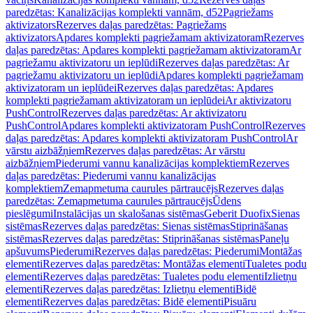
paredzētas: Kanalizācijas komplekti vannām, d52
Pagriežams
aktivizators
Rezerves daļas paredzētas: Pagriežams
aktivizators
Apdares komplekti pagriežamam aktivizatoram
Rezerves
daļas paredzētas: Apdares komplekti pagriežamam aktivizatoram
Ar
pagriežamu aktivizatoru un ieplūdi
Rezerves daļas paredzētas: Ar
pagriežamu aktivizatoru un ieplūdi
Apdares komplekti pagriežamam
aktivizatoram un ieplūdei
Rezerves daļas paredzētas: Apdares
komplekti pagriežamam aktivizatoram un ieplūdei
Ar aktivizatoru
PushControl
Rezerves daļas paredzētas: Ar aktivizatoru
PushControl
Apdares komplekti aktivizatoram PushControl
Rezerves
daļas paredzētas: Apdares komplekti aktivizatoram PushControl
Ar
vārstu aizbāžņiem
Rezerves daļas paredzētas: Ar vārstu
aizbāžņiem
Piederumi vannu kanalizācijas komplektiem
Rezerves
daļas paredzētas: Piederumi vannu kanalizācijas
komplektiem
Zemapmetuma caurules pārtraucējs
Rezerves daļas
paredzētas: Zemapmetuma caurules pārtraucējs
Ūdens
pieslēgumi
Instalācijas un skalošanas sistēmas
Geberit Duofix
Sienas
sistēmas
Rezerves daļas paredzētas: Sienas sistēmas
Stiprināšanas
sistēmas
Rezerves daļas paredzētas: Stiprināšanas sistēmas
Paneļu
apšuvums
Piederumi
Rezerves daļas paredzētas: Piederumi
Montāžas
elementi
Rezerves daļas paredzētas: Montāžas elementi
Tualetes podu
elementi
Rezerves daļas paredzētas: Tualetes podu elementi
Izlietņu
elementi
Rezerves daļas paredzētas: Izlietņu elementi
Bidē
elementi
Rezerves daļas paredzētas: Bidē elementi
Pisuāru