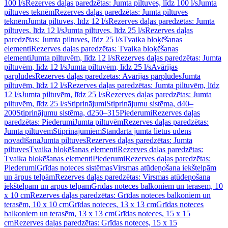
100 l/s
Rezerves daļas paredzētas: Jumta piltuves, līdz 100 l/s
Jumta
piltuves teknēm
Rezerves daļas paredzētas: Jumta piltuves
teknēm
Jumta piltuves, līdz 12 l/s
Rezerves daļas paredzētas: Jumta
piltuves, līdz 12 l/s
Jumta piltuves, līdz 25 l/s
Rezerves daļas
paredzētas: Jumta piltuves, līdz 25 l/s
Tvaika bloķēšanas
elementi
Rezerves daļas paredzētas: Tvaika bloķēšanas
elementi
Jumta piltuvēm, līdz 12 l/s
Rezerves daļas paredzētas: Jumta
piltuvēm, līdz 12 l/s
Jumta piltuvēm, līdz 25 l/s
Avārijas
pārplūdes
Rezerves daļas paredzētas: Avārijas pārplūdes
Jumta
piltuvēm, līdz 12 l/s
Rezerves daļas paredzētas: Jumta piltuvēm, līdz
12 l/s
Jumta piltuvēm, līdz 25 l/s
Rezerves daļas paredzētas: Jumta
piltuvēm, līdz 25 l/s
Stiprinājumi
Stiprinājumu sistēma, d40–
200
Stiprinājumu sistēma, d250–315
Piederumi
Rezerves daļas
paredzētas: Piederumi
Jumta piltuvēm
Rezerves daļas paredzētas:
Jumta piltuvēm
Stiprinājumiem
Standarta jumta lietus ūdens
novadīšana
Jumta piltuves
Rezerves daļas paredzētas: Jumta
piltuves
Tvaika bloķēšanas elementi
Rezerves daļas paredzētas:
Tvaika bloķēšanas elementi
Piederumi
Rezerves daļas paredzētas:
Piederumi
Grīdas noteces sistēmas
Virsmas atūdeņošana iekštelpām
un ārpus telpām
Rezerves daļas paredzētas: Virsmas atūdeņošana
iekštelpām un ārpus telpām
Grīdas noteces balkoniem un terasēm, 10
x 10 cm
Rezerves daļas paredzētas: Grīdas noteces balkoniem un
terasēm, 10 x 10 cm
Grīdas noteces, 13 x 13 cm
Grīdas noteces
balkoniem un terasēm, 13 x 13 cm
Grīdas noteces, 15 x 15
cm
Rezerves daļas paredzētas: Grīdas noteces, 15 x 15