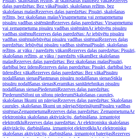
Pisuāri, skalošanas režīms, ar skalošanas malu
Bez vāka
Rezerves
daļas paredzētas: Bez vāka
Pisuāri, skalošanas režīms, bez
skalošanas malas
Rezerves daļas paredzētas: Pisuāri, skalošanas
režīms, bez skalošanas malas
Virsapmetuma vai zemapmetuma
pisuāru vadības sistēmām
Rezerves daļas paredzētas: Virsapmetuma
vai zemapmetuma pisuāru vadības sistēmām
Ar iebūvētu pisuāru
vadības sistēmu
Rezerves daļas paredzētas: Ar iebūvētu pisuāru
vadības sistēmu
Iebūvētai pisuāru vadības sistēmai
Rezerves daļas
paredzētas: Iebūvētai pisuāru vadības sistēmai
Pisuāri, skalošanas
režīms, ar vāku / paredzēts vākam
Rezerves daļas paredzētas: Pisuāri,
skalošanas režīms, ar vāku / paredzēts vākam
Bez skalošanas
malas
Rezerves daļas paredzētas: Bez skalošanas malas
Pisuāri,
darbībai bez ūdens
Rezerves daļas paredzētas: Pisuāri, darbībai bez
ūdens
Bez vāka
Rezerves daļas paredzētas: Bez vāka
Pisuāru
nodalīšanas sienas
Plastmasas pisuāru nodalīšanas sienas
Stikla
pisuāru nodalīšanas sienas
Keramikas sanitārtehnikas pisuāru
nodalīšanas sienas
Piederumi
Rezerves daļas paredzētas:
Piederumi
Sifoni un sifonu piederumi
Skalošanas caurules,
skalošanas līkumi un pārejas
Rezerves daļas paredzētas: Skalošanas
caurules, skalošanas līkumi un pārejas
Stiprinājumi
Pisuāru vadības
sistēmas
Zemapmetuma
Rezerves daļas paredzētas: Zemapmetuma
Ar
elektronisku skalošanas aktivizāciju, darbināšana, izmantojot
elektrotīklu
Rezerves daļas paredzētas: Ar elektronisku skalošanas
aktivizāciju, darbināšana, izmantojot elektrotīklu
Ar elektronisku
skalošanas aktivizāciju, darbināšana, izmantojot baterijas
Rezerves