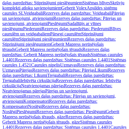
daļas paredzētas: Stiprinājumi pieslēgumiem
Sistēmas blīves
Skrūvju
komplekti atloku savienojumiem
Geberit Volex
Apsildes sistēmu
caurules SL
Veidgabali
Rezerves daļas paredzētas: Veidgabali
Pārejas
un savienojumi, atvienojami
Rezerves daļas paredzētas: Pārejas un
savienojumi, atvienojami
Pieslēgumi
Sadalītājs ar vītnes
pieslēgumu
Piederumi
Rezerves daļas paredzētas: Piederumi
Blīves
caurulēm un veidgabaliem
Pārsegi caurulēm
Stiprinājumi
caurulēm
Stiprinājumi pieslēgumiem
Rezerves daļas paredzētas:
Stiprinājumi pieslēgumiem
Geberit Mapress nerūsējošais
tērauds
Geberit Mapress nerūsējošais tērauds
Rezerves daļas
paredzētas: Geberit Mapress nerūsējošais tērauds
Sistēmas caurules
1.4401
Rezerves daļas paredzētas: Sistēmas caurules 1.4401
Sistēmas
caurules 1.4521
Caurules nipelis
Uzmavas
Rezerves daļas paredzētas:
Uzmavas
Pārejas
Rezerves daļas paredzētas: Pārejas
Līkumi
Rezerves
daļas paredzētas: Līkumi
Trejgabali
Rezerves daļas paredzētas:
Trejgabali
Iebūvēta cirkulācija
Rezerves daļas paredzētas: Iebūvēta
cirkulācija
Neatvienojamas pārejas
Rezerves daļas paredzētas:
Neatvienojamas pārejas
Pārejas un savienojumi,
atvienojami
Rezerves daļas paredzētas: Pārejas un savienojumi,
atvienojami
Kompensatori
Rezerves daļas paredzētas:
Kompensatori
Noslēgi
Rezerves daļas paredzētas:
Noslēgi
Pieslēgumi
Rezerves daļas paredzētas: Pieslēgumi
Geberit
Mapress nerūsējošais tērauds, gāze
Rezerves daļas paredzētas:
Geberit Mapress nerūsējošais tērauds, gāze
Sistēmas caurules
1.4401
Rezerves daļas paredzētas: Sistēmas caurules 1.4401
Caurules