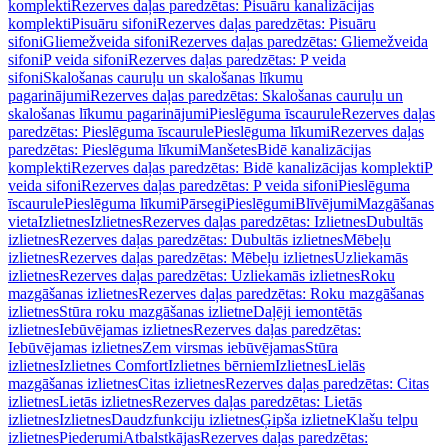
komplekti
Rezerves daļas paredzētas: Pisuāru kanalizācijas
komplekti
Pisuāru sifoni
Rezerves daļas paredzētas: Pisuāru
sifoni
Gliemežveida sifoni
Rezerves daļas paredzētas: Gliemežveida
sifoni
P veida sifoni
Rezerves daļas paredzētas: P veida
sifoni
Skalošanas cauruļu un skalošanas līkumu
pagarinājumi
Rezerves daļas paredzētas: Skalošanas cauruļu un
skalošanas līkumu pagarinājumi
Pieslēguma īscaurule
Rezerves daļas
paredzētas: Pieslēguma īscaurule
Pieslēguma līkumi
Rezerves daļas
paredzētas: Pieslēguma līkumi
Manšetes
Bidē kanalizācijas
komplekti
Rezerves daļas paredzētas: Bidē kanalizācijas komplekti
P
veida sifoni
Rezerves daļas paredzētas: P veida sifoni
Pieslēguma
īscaurule
Pieslēguma līkumi
Pārsegi
Pieslēgumi
Blīvējumi
Mazgāšanas
vieta
Izlietnes
Izlietnes
Rezerves daļas paredzētas: Izlietnes
Dubultās
izlietnes
Rezerves daļas paredzētas: Dubultās izlietnes
Mēbeļu
izlietnes
Rezerves daļas paredzētas: Mēbeļu izlietnes
Uzliekamās
izlietnes
Rezerves daļas paredzētas: Uzliekamās izlietnes
Roku
mazgāšanas izlietnes
Rezerves daļas paredzētas: Roku mazgāšanas
izlietnes
Stūra roku mazgāšanas izlietne
Daļēji iemontētās
izlietnes
Iebūvējamas izlietnes
Rezerves daļas paredzētas:
Iebūvējamas izlietnes
Zem virsmas iebūvējamas
Stūra
izlietnes
Izlietnes Comfort
Izlietnes bērniem
Izlietnes
Lielās
mazgāšanas izlietnes
Citas izlietnes
Rezerves daļas paredzētas: Citas
izlietnes
Lietās izlietnes
Rezerves daļas paredzētas: Lietās
izlietnes
Izlietnes
Daudzfunkciju izlietnes
Ģipša izlietne
Klašu telpu
izlietnes
Piederumi
Atbalstkājas
Rezerves daļas paredzētas: