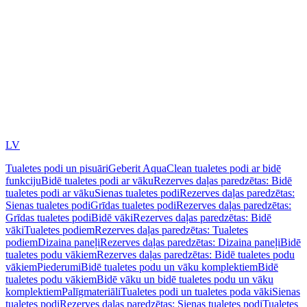
LV
Tualetes podi un pisuāri
Geberit AquaClean tualetes podi ar bidē
funkciju
Bidē tualetes podi ar vāku
Rezerves daļas paredzētas: Bidē
tualetes podi ar vāku
Sienas tualetes podi
Rezerves daļas paredzētas:
Sienas tualetes podi
Grīdas tualetes podi
Rezerves daļas paredzētas:
Grīdas tualetes podi
Bidē vāki
Rezerves daļas paredzētas: Bidē
vāki
Tualetes podiem
Rezerves daļas paredzētas: Tualetes
podiem
Dizaina paneļi
Rezerves daļas paredzētas: Dizaina paneļi
Bidē
tualetes podu vākiem
Rezerves daļas paredzētas: Bidē tualetes podu
vākiem
Piederumi
Bidē tualetes podu un vāku komplektiem
Bidē
tualetes podu vākiem
Bidē vāku un bidē tualetes podu un vāku
komplektiem
Palīgmateriāli
Tualetes podi un tualetes poda vāki
Sienas
tualetes podi
Rezerves daļas paredzētas: Sienas tualetes podi
Tualetes