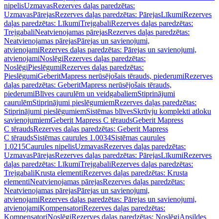
nipelis
Uzmavas
Rezerves daļas paredzētas:
Uzmavas
Pārejas
Rezerves daļas paredzētas: Pārejas
Līkumi
Rezerves
daļas paredzētas: Līkumi
Trejgabali
Rezerves daļas paredzētas:
Trejgabali
Neatvienojamas pārejas
Rezerves daļas paredzētas:
Neatvienojamas pārejas
Pārejas un savienojumi,
atvienojami
Rezerves daļas paredzētas: Pārejas un savienojumi,
atvienojami
Noslēgi
Rezerves daļas paredzētas:
Noslēgi
Pieslēgumi
Rezerves daļas paredzētas:
Pieslēgumi
GeberitMapress nerūsējošais tērauds, piederumi
Rezerves
daļas paredzētas: GeberitMapress nerūsējošais tērauds,
piederumi
Blīves caurulēm un veidgabaliem
Stiprinājumi
caurulēm
Stiprinājumi pieslēgumiem
Rezerves daļas paredzētas:
Stiprinājumi pieslēgumiem
Sistēmas blīves
Skrūvju komplekti atloku
savienojumiem
Geberit Mapress C tērauds
Geberit Mapress
C tērauds
Rezerves daļas paredzētas: Geberit Mapress
C tērauds
Sistēmas caurules 1.0034
Sistēmas caurules
1.0215
Caurules nipelis
Uzmavas
Rezerves daļas paredzētas:
Uzmavas
Pārejas
Rezerves daļas paredzētas: Pārejas
Līkumi
Rezerves
daļas paredzētas: Līkumi
Trejgabali
Rezerves daļas paredzētas:
Trejgabali
Krusta elementi
Rezerves daļas paredzētas: Krusta
elementi
Neatvienojamas pārejas
Rezerves daļas paredzētas:
Neatvienojamas pārejas
Pārejas un savienojumi,
atvienojami
Rezerves daļas paredzētas: Pārejas un savienojumi,
atvienojami
Kompensatori
Rezerves daļas paredzētas:
Kompensatori
Noslēgi
Rezerves daļas paredzētas: Noslēgi
Apsildes