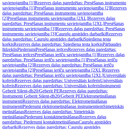
savienojamība [1]
Rezerves daļas paredzētas: Presēšanas instrumentu
savienojamība [1]
Presēšanas instrumentu savienojamība [2]
Rezerves
daļas paredzētas: Presēšanas instrumentu savienojamība
[2]
Presēšanas instrumentu savietojamība [2XL]
Rezerves daļas
paredzētas: Presēšanas instrumentu savietojamība [2XL]
Presēšanas
instrumentu savietojamība [3]
Rezerves daļas paredzētas: Presēšanas
instrumentu savietojamība [3]
Cauruļu apstrādes darbarīki
Rezerves
daļas paredzētas: Cauruļu apstrādes darbarīki
Spiediena testa
korķis
Rezerves daļas paredzētas: Spiediena testa korķis
Pārbaudes
līdzeklis
Piederumi
Presēšanas ierīces
Rezerves daļas paredzētas:
Presēšanas ierīces
Presēšanas ierīču savietojamība [1]
Rezerves daļas
paredzētas: Presēšanas ierīču savietojamība [1]
Presēšanas ierīču
savietojamība [2]
Rezerves daļas paredzētas: Presēšanas ierīču
savietojamība [2]
Presēšanas ierīču savietojamība [2XL]
Rezerves
daļas paredzētas: Presēšanas ierīču savietojamība [2XL]
Universālais
koferis
Rezerves daļas paredzētas: Universālais koferis
Universālais
koferis
Rezerves daļas paredzētas: Universālais koferis
Instrumenti
Geberit Silent-db20/Geberit PE
Rezerves daļas paredzētas:
Instrumenti Geberit Silent-db20/Geberit PE
Elektrometināšanas
instrumenti
Rezerves daļas paredzētas: Elektrometināšanas
instrumenti
Piederumi elektrometināšanas instrumentiem
Simetriskās
metināšanas
Rezerves daļas paredzētas: Simetriskās
metināšanas
Piederumi kontaktmetināšanas
Rezerves daļas
paredzētas: Piederumi kontaktmetināšanas
Cauruļu apstrādes
darbarīki
Rezerves daļas paredzētas: Cauruļu apstrādes