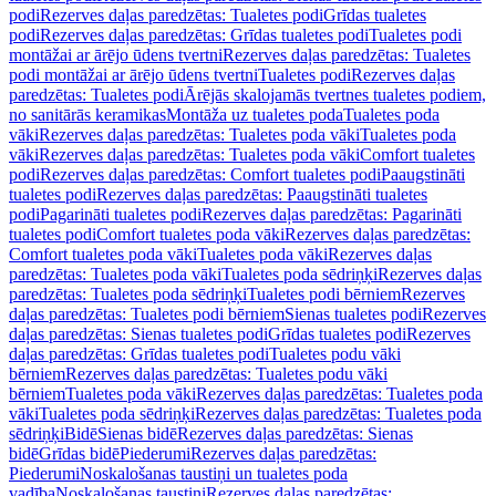
podi
Rezerves daļas paredzētas: Tualetes podi
Grīdas tualetes
podi
Rezerves daļas paredzētas: Grīdas tualetes podi
Tualetes podi
montāžai ar ārējo ūdens tvertni
Rezerves daļas paredzētas: Tualetes
podi montāžai ar ārējo ūdens tvertni
Tualetes podi
Rezerves daļas
paredzētas: Tualetes podi
Ārējās skalojamās tvertnes tualetes podiem,
no sanitārās keramikas
Montāža uz tualetes poda
Tualetes poda
vāki
Rezerves daļas paredzētas: Tualetes poda vāki
Tualetes poda
vāki
Rezerves daļas paredzētas: Tualetes poda vāki
Comfort tualetes
podi
Rezerves daļas paredzētas: Comfort tualetes podi
Paaugstināti
tualetes podi
Rezerves daļas paredzētas: Paaugstināti tualetes
podi
Pagarināti tualetes podi
Rezerves daļas paredzētas: Pagarināti
tualetes podi
Comfort tualetes poda vāki
Rezerves daļas paredzētas:
Comfort tualetes poda vāki
Tualetes poda vāki
Rezerves daļas
paredzētas: Tualetes poda vāki
Tualetes poda sēdriņķi
Rezerves daļas
paredzētas: Tualetes poda sēdriņķi
Tualetes podi bērniem
Rezerves
daļas paredzētas: Tualetes podi bērniem
Sienas tualetes podi
Rezerves
daļas paredzētas: Sienas tualetes podi
Grīdas tualetes podi
Rezerves
daļas paredzētas: Grīdas tualetes podi
Tualetes podu vāki
bērniem
Rezerves daļas paredzētas: Tualetes podu vāki
bērniem
Tualetes poda vāki
Rezerves daļas paredzētas: Tualetes poda
vāki
Tualetes poda sēdriņķi
Rezerves daļas paredzētas: Tualetes poda
sēdriņķi
Bidē
Sienas bidē
Rezerves daļas paredzētas: Sienas
bidē
Grīdas bidē
Piederumi
Rezerves daļas paredzētas:
Piederumi
Noskalošanas taustiņi un tualetes poda
vadība
Noskalošanas taustiņi
Rezerves daļas paredzētas: