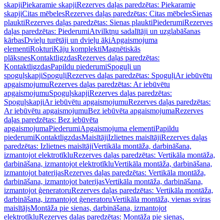
skapji
Piekaramie skapji
Rezerves daļas paredzētas: Piekaramie
skapji
Citas mēbeles
Rezerves daļas paredzētas: Citas mēbeles
Sienas
plaukti
Rezerves daļas paredzētas: Sienas plaukti
Piederumi
Rezerves
daļas paredzētas: Piederumi
Atvilktņu sadalītāji un uzglabāšanas
kārbas
Dvieļu turētāji un dvieļu āķi
Apgaismojuma
elementi
Rokturi
Kāju komplekti
Magnētiskās
plāksnes
Kontaktligzdas
Rezerves daļas paredzētas:
Kontaktligzdas
Papildu piederumi
Spoguļi un
spoguļskapji
Spoguļi
Rezerves daļas paredzētas: Spoguļi
Ar iebūvētu
apgaismojumu
Rezerves daļas paredzētas: Ar iebūvētu
apgaismojumu
Spoguļskapji
Rezerves daļas paredzētas:
Spoguļskapji
Ar iebūvētu apgaismojumu
Rezerves daļas paredzētas:
Ar iebūvētu apgaismojumu
Bez iebūvēta apgaismojuma
Rezerves
daļas paredzētas: Bez iebūvēta
apgaismojuma
Piederumi
Apgaismojuma elementi
Papildu
piederumi
Kontaktligzdas
Maisītāji
Izlietnes maisītāji
Rezerves daļas
paredzētas: Izlietnes maisītāji
Vertikāla montāža, darbināšana,
izmantojot elektrotīklu
Rezerves daļas paredzētas: Vertikāla montāža,
darbināšana, izmantojot elektrotīklu
Vertikāla montāža, darbināšana,
izmantojot baterijas
Rezerves daļas paredzētas: Vertikāla montāža,
darbināšana, izmantojot baterijas
Vertikāla montāža, darbināšana,
izmantojot ģeneratoru
Rezerves daļas paredzētas: Vertikāla montāža,
darbināšana, izmantojot ģeneratoru
Vertikāla montāža, vienas sviras
maisītājs
Montāža pie sienas, darbināšana, izmantojot
elektrotīklu
Rezerves daļas paredzētas: Montāža pie sienas,