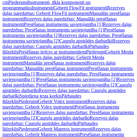
cm
Piederumi
Instrumenti, tīkla komponenti un
programmatūra
Instrumenti
Geberit FlowFit instrumenti
Rezerves
daļas paredzētas: Geberit FlowFit instrumenti
Manuālās presēšanas
instrumenti
Rezerves daļas paredzētas: Manuālās presēšanas
instrumenti
Presēšanas instrumentu savietojamība [1]
Rezerves daļas
paredzētas: Presēšanas instrumentu savietojamība [1]
Presēšanas
instrumentu savietojamība [2]
Rezerves daļas paredzētas: Presēšanas
instrumentu savietojamība [2]
Cauruļu apstrādes darbarīki
Rezerves
daļas paredzētas: Cauruļu apstrādes darbarīki
Pārbaudes
līdzeklis
Presēšanas ierīces ar instrumentiem
Piederumi
Geberit Mepla
instrumenti
Rezerves daļas paredzētas: Geberit Mepla
instrumenti
Manuālās presēšanas instrumenti
Rezerves daļas
paredzētas: Manuālās presēšanas instrumenti
Presēšanas instrumentu
savienojamība [1]
Rezerves daļas paredzētas: Presēšanas instrumentu
savienojamība [1]
Presēšanas instrumentu savienojamība [2]
Rezerves
daļas paredzētas: Presēšanas instrumentu savienojamība [2]
Cauruļu
apstrādes darbarīki
Rezerves daļas paredzētas: Cauruļu apstrādes
darbarīki
Spiediena testa korķis
Pārbaudes
līdzeklis
Piederumi
Geberit Volex instrumenti
Rezerves daļas
paredzētas: Geberit Volex instrumenti
Presēšanas instrumentu
savienojamība [2]
Rezerves daļas paredzētas: Presēšanas instrumentu
savienojamība [2]
Cauruļu apstrādes darbarīki
Rezerves daļas
paredzētas: Cauruļu apstrādes darbarīki
Pārbaudes
līdzeklis
Piederumi
Geberit Mapress instrumenti
Rezerves daļas
paredzētas: Geberit Mapress instrumenti
Presēšanas instrumentu