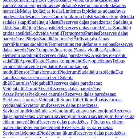
vārsti
Virsmu temperatūras regulēšana
Sistēmu caurule
Ieklāšanas
materiāls
Malas izolācijas joslas
Līmlentes
Izplešanas adatas
Javas
piedevas
Izplešanās šuves
Cauruļu līkumu balsti
Sadales skapji
Metāla
sadales skapji
Sadalītāju klāsts
Rezerves daļas paredzētas: Sadalītāju
klāsts
Sadalītāji grīdas apsildei
Rezerves daļas paredzētas: Sadalītāji
grīdas apsildei
Lodveida ventiļi
Termometrs
Pārejas
Rezerves daļas
paredzētas: Pārejas
Sadalītāju noslēgi
Ātrās atgaisošanas
vārsti
Plūsmas sadalītājs
Temperatūras regulēšanas vienības
Rezerves
daļas paredzētas: Temperatūras regulēšanas vienības
Apsildes
elementu sadalītāji
Rezerves daļas paredzētas: Apsildes elementu
sadalītāji
Apvadi
Regulēšanas komponenti
Servopiedziņas
Telpas
termostati
Galvenie regulatori
Komunikācijas
moduļi
Sensori
Transformatori
Piederumi
Sadalītāju izolācija
Ēku
kanalizācijas sistēmas
Geberit Silent-
db20
Caurules
Veidgabali
Rezerves daļas paredzētas:
Veidgabali
Līkumi
Atzari
Rezerves daļas paredzētas:
Atzari
Pārejas
Piekļuves caurules
Rezerves daļas paredzētas:
Piekļuves caurules
Veidgabali SuperTube
Līkumi
Īpašas formas
veidgabali
Savienojumi
Rezerves daļas paredzētas:
Savienojumi
Metināmie savienojumi
Uzmavu savienojumi
Rezerves
daļas paredzētas: Uzmavu savienojumi
Skavu savienojumi
Pārejas uz
citiem materiāliem
Rezerves daļas paredzētas: Pārejas uz citiem
materiāliem
Savienotājelementi
Rezerves daļas paredzētas:
Savienotājelementi
Pieslēguma līkumi
Rezerves daļas paredzētas: