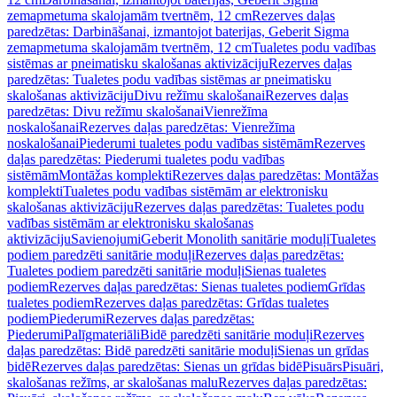
zemapmetuma skalojamām tvertnēm, 12 cm
Rezerves daļas
paredzētas: Darbināšanai, izmantojot baterijas, Geberit Sigma
zemapmetuma skalojamām tvertnēm, 12 cm
Tualetes podu vadības
sistēmas ar pneimatisku skalošanas aktivizāciju
Rezerves daļas
paredzētas: Tualetes podu vadības sistēmas ar pneimatisku
skalošanas aktivizāciju
Divu režīmu skalošanai
Rezerves daļas
paredzētas: Divu režīmu skalošanai
Vienrežīma
noskalošanai
Rezerves daļas paredzētas: Vienrežīma
noskalošanai
Piederumi tualetes podu vadības sistēmām
Rezerves
daļas paredzētas: Piederumi tualetes podu vadības
sistēmām
Montāžas komplekti
Rezerves daļas paredzētas: Montāžas
komplekti
Tualetes podu vadības sistēmām ar elektronisku
skalošanas aktivizāciju
Rezerves daļas paredzētas: Tualetes podu
vadības sistēmām ar elektronisku skalošanas
aktivizāciju
Savienojumi
Geberit Monolith sanitārie moduļi
Tualetes
podiem paredzēti sanitārie moduļi
Rezerves daļas paredzētas:
Tualetes podiem paredzēti sanitārie moduļi
Sienas tualetes
podiem
Rezerves daļas paredzētas: Sienas tualetes podiem
Grīdas
tualetes podiem
Rezerves daļas paredzētas: Grīdas tualetes
podiem
Piederumi
Rezerves daļas paredzētas:
Piederumi
Palīgmateriāli
Bidē paredzēti sanitārie moduļi
Rezerves
daļas paredzētas: Bidē paredzēti sanitārie moduļi
Sienas un grīdas
bidē
Rezerves daļas paredzētas: Sienas un grīdas bidē
Pisuārs
Pisuāri,
skalošanas režīms, ar skalošanas malu
Rezerves daļas paredzētas: