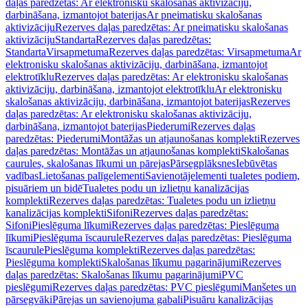
daļas paredzētas: Ar elektronisku skalošanas aktivizāciju,
darbināšana, izmantojot baterijas
Ar pneimatisku skalošanas
aktivizāciju
Rezerves daļas paredzētas: Ar pneimatisku skalošanas
aktivizāciju
Standarta
Rezerves daļas paredzētas:
Standarta
Virsapmetuma
Rezerves daļas paredzētas: Virsapmetuma
Ar
elektronisku skalošanas aktivizāciju, darbināšana, izmantojot
elektrotīklu
Rezerves daļas paredzētas: Ar elektronisku skalošanas
aktivizāciju, darbināšana, izmantojot elektrotīklu
Ar elektronisku
skalošanas aktivizāciju, darbināšana, izmantojot baterijas
Rezerves
daļas paredzētas: Ar elektronisku skalošanas aktivizāciju,
darbināšana, izmantojot baterijas
Piederumi
Rezerves daļas
paredzētas: Piederumi
Montāžas un atjaunošanas komplekti
Rezerves
daļas paredzētas: Montāžas un atjaunošanas komplekti
Skalošanas
caurules, skalošanas līkumi un pārejas
Pārsegplāksnes
Iebūvētas
vadības
Lietošanas palīgelementi
Savienotājelementi tualetes podiem,
pisuāriem un bidē
Tualetes podu un izlietņu kanalizācijas
komplekti
Rezerves daļas paredzētas: Tualetes podu un izlietņu
kanalizācijas komplekti
Sifoni
Rezerves daļas paredzētas:
Sifoni
Pieslēguma līkumi
Rezerves daļas paredzētas: Pieslēguma
līkumi
Pieslēguma īscaurule
Rezerves daļas paredzētas: Pieslēguma
īscaurule
Pieslēguma komplekti
Rezerves daļas paredzētas:
Pieslēguma komplekti
Skalošanas līkumu pagarinājumi
Rezerves
daļas paredzētas: Skalošanas līkumu pagarinājumi
PVC
pieslēgumi
Rezerves daļas paredzētas: PVC pieslēgumi
Manšetes un
pārsegvāki
Pārejas un savienojuma gabali
Pisuāru kanalizācijas