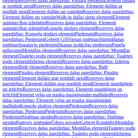
elementi
Rezerves daļas paredzētas: Pisuāru elementi
Elementi dušām
ar noplūdi sienā
Rezerves daļas paredzētas: Elementi dušām ar
noplūdi sienā
Elementi dušām un vannām
Rezerves daļas paredzētas:
Elementi dušām un vannām
Walk-in dušas sienu elementi
Elementi
saimniecības izlietnēm
Rezerves daļas paredzētas: Elementi
saimniecības izlietnēm
Konsoļu slodzes elementi
Rezerves daļas
paredzētas: Konsoļu slodzes elementi
Piederumi
Rezerves daļas
paredzētas: Piederumi
Geberit GIS
Sienas sistēmas
Stiprināšanas
sistēmas
Sagatavju piederumi
Skaņas izolācijas piederumi
Paneļu
apšuvums
Montāžas elementi
Rezerves daļas paredzētas: Montāžas
elementi
Tualetes podu elementi
Rezerves daļas paredzētas: Tualetes
podu elementi
Izlietņu elementi
Rezerves daļas paredzētas: Izlietņu
elementi
Bidē elementi
Rezerves daļas paredzētas: Bidē
elementi
Pisuāru elementi
Rezerves daļas paredzētas: Pisuāru
elementi
Elementi dušām arar noplūdi sienā
Rezerves daļas
paredzētas: Elementi dušām arar noplūdi sienā
Elementi maisītājiem
un ierīcēm
Rezerves daļas paredzētas: Elementi maisītājiem un
ierīcēm
Elementi veļas un trauku mazgājamām mašīnām
Rezerves
daļas paredzētas: Elementi veļas un trauku mazgājamām
mašīnām
Konsoļu slodzes elementi
Piederumi
Rezerves daļas
paredzētas: Piederumi
Piederumi
Rezerves daļas paredzētas:
Piederumi
Sistēmas sienām
Rezerves daļas paredzētas: Sistēmas
sienām
Padeves sistēmām
Ūdens novadei
Geberit Kombifix
Montāžas
elementi
Rezerves daļas paredzētas: Montāžas elementi
Tualetes podu
elementi
Rezerves daļas paredzētas: Tualetes podu elementi
Izlietņu