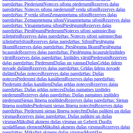
paredzētas: Piederumi
Noteces sifonu piederumi
Rezerves daļas
paredzētas: Noteces sifonu piederumi
P veida sifoni
Rezerves daļas
paredzētas: P veida sifoni
Zemapmetuma sifoni
Rezerves daļas
paredzētas: Zemapmetuma sifoni
Virsapmetuma sifoni
Rezerves daļas
paredzētas: Virsapmetuma sifoni
Pieslēgumi
Rezerves daļas
paredzētas: Pieslēgumi
Piederumi
Noteces sifoni saimniecības
izlietnēm
Rezerves daļas paredzētas: Noteces sifoni saimniecības
izlietnēm
Sifoni
Rezerves daļas paredzētas: Sifoni
Pieslēguma
līkumi
Rezerves daļas paredzētas: Pieslēguma līkumi
Pieslēguma
īscaurule
Rezerves daļas paredzētas: Pieslēguma īscaurule
Izplūdes
vārsti
Rezerves daļas paredzētas: Izplūdes vārsti
Piederumi
Rezerves
daļas paredzētas: Piederumi
Dušas un vannas
Dušas
Grīdas ūdens
novade dušām
Rezerves daļas paredzētas: Grīdas ūdens novade
dušām
Dušas noteces
Rezerves daļas paredzētas: Dušas
noteces
Piederumi dušas kanāliem
Rezerves daļas paredzētas:
Piederumi dušas kanāliem
Dušas grīdas noteces
Rezerves daļas
paredzētas: Dušas grīdas noteces
Dušas pamatnes izplūdes
piederumi
Rezerves daļas paredzētas: Dušas pamatnes izplūdes
piederumi
Sienas līmeņa noplūdes
Rezerves daļas paredzētas: Sienas
līmeņa noplūdes
Piederumi sienas līmeņa notecēm
Rezerves daļas
paredzētas: Piederumi sienas līmeņa notecēm
Dušas paliktņi un dušas
virsmas
Rezerves daļas paredzētas: Dušas paliktņi un dušas
virsmas
Mākslīgā akmens dušas virsmas un Geberit Duofix
uzstādīšanas elementi
Mākslīgā akmens dušas virsmas
Rezerves daļas
paredzētas: Mākslīgā akmens dušas virsmas
Montāžas