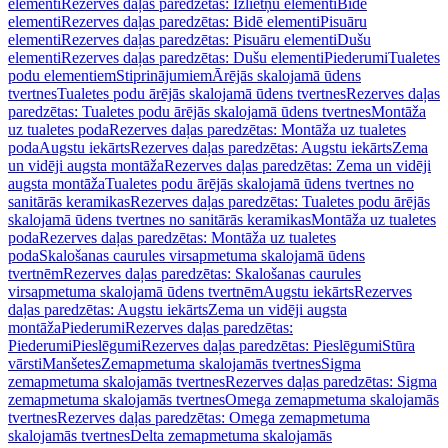
elementi
Rezerves daļas paredzētas: Izlietņu elementi
Bidē
elementi
Rezerves daļas paredzētas: Bidē elementi
Pisuāru
elementi
Rezerves daļas paredzētas: Pisuāru elementi
Dušu
elementi
Rezerves daļas paredzētas: Dušu elementi
Piederumi
Tualetes
podu elementiem
Stiprinājumiem
Ārējās skalojamā ūdens
tvertnes
Tualetes podu ārējās skalojamā ūdens tvertnes
Rezerves daļas
paredzētas: Tualetes podu ārējās skalojamā ūdens tvertnes
Montāža
uz tualetes poda
Rezerves daļas paredzētas: Montāža uz tualetes
poda
Augstu iekārts
Rezerves daļas paredzētas: Augstu iekārts
Zema
un vidēji augsta montāža
Rezerves daļas paredzētas: Zema un vidēji
augsta montāža
Tualetes podu ārējās skalojamā ūdens tvertnes no
sanitārās keramikas
Rezerves daļas paredzētas: Tualetes podu ārējās
skalojamā ūdens tvertnes no sanitārās keramikas
Montāža uz tualetes
poda
Rezerves daļas paredzētas: Montāža uz tualetes
poda
Skalošanas caurules virsapmetuma skalojamā ūdens
tvertnēm
Rezerves daļas paredzētas: Skalošanas caurules
virsapmetuma skalojamā ūdens tvertnēm
Augstu iekārts
Rezerves
daļas paredzētas: Augstu iekārts
Zema un vidēji augsta
montāža
Piederumi
Rezerves daļas paredzētas:
Piederumi
Pieslēgumi
Rezerves daļas paredzētas: Pieslēgumi
Stūra
vārsti
Manšetes
Zemapmetuma skalojamās tvertnes
Sigma
zemapmetuma skalojamās tvertnes
Rezerves daļas paredzētas: Sigma
zemapmetuma skalojamās tvertnes
Omega zemapmetuma skalojamās
tvertnes
Rezerves daļas paredzētas: Omega zemapmetuma
skalojamās tvertnes
Delta zemapmetuma skalojamās