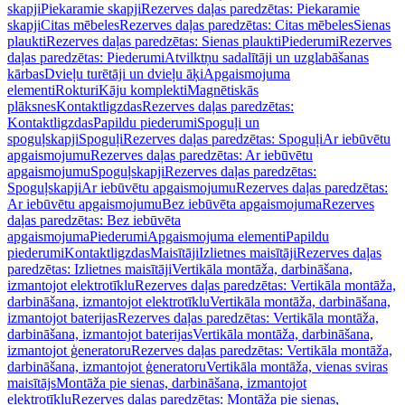
skapji
Piekaramie skapji
Rezerves daļas paredzētas: Piekaramie
skapji
Citas mēbeles
Rezerves daļas paredzētas: Citas mēbeles
Sienas
plaukti
Rezerves daļas paredzētas: Sienas plaukti
Piederumi
Rezerves
daļas paredzētas: Piederumi
Atvilktņu sadalītāji un uzglabāšanas
kārbas
Dvieļu turētāji un dvieļu āķi
Apgaismojuma
elementi
Rokturi
Kāju komplekti
Magnētiskās
plāksnes
Kontaktligzdas
Rezerves daļas paredzētas:
Kontaktligzdas
Papildu piederumi
Spoguļi un
spoguļskapji
Spoguļi
Rezerves daļas paredzētas: Spoguļi
Ar iebūvētu
apgaismojumu
Rezerves daļas paredzētas: Ar iebūvētu
apgaismojumu
Spoguļskapji
Rezerves daļas paredzētas:
Spoguļskapji
Ar iebūvētu apgaismojumu
Rezerves daļas paredzētas:
Ar iebūvētu apgaismojumu
Bez iebūvēta apgaismojuma
Rezerves
daļas paredzētas: Bez iebūvēta
apgaismojuma
Piederumi
Apgaismojuma elementi
Papildu
piederumi
Kontaktligzdas
Maisītāji
Izlietnes maisītāji
Rezerves daļas
paredzētas: Izlietnes maisītāji
Vertikāla montāža, darbināšana,
izmantojot elektrotīklu
Rezerves daļas paredzētas: Vertikāla montāža,
darbināšana, izmantojot elektrotīklu
Vertikāla montāža, darbināšana,
izmantojot baterijas
Rezerves daļas paredzētas: Vertikāla montāža,
darbināšana, izmantojot baterijas
Vertikāla montāža, darbināšana,
izmantojot ģeneratoru
Rezerves daļas paredzētas: Vertikāla montāža,
darbināšana, izmantojot ģeneratoru
Vertikāla montāža, vienas sviras
maisītājs
Montāža pie sienas, darbināšana, izmantojot
elektrotīklu
Rezerves daļas paredzētas: Montāža pie sienas,