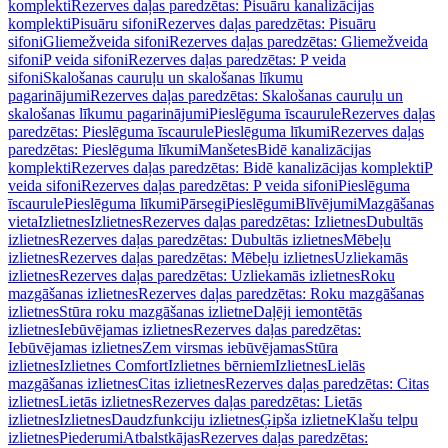
komplekti
Rezerves daļas paredzētas: Pisuāru kanalizācijas
komplekti
Pisuāru sifoni
Rezerves daļas paredzētas: Pisuāru
sifoni
Gliemežveida sifoni
Rezerves daļas paredzētas: Gliemežveida
sifoni
P veida sifoni
Rezerves daļas paredzētas: P veida
sifoni
Skalošanas cauruļu un skalošanas līkumu
pagarinājumi
Rezerves daļas paredzētas: Skalošanas cauruļu un
skalošanas līkumu pagarinājumi
Pieslēguma īscaurule
Rezerves daļas
paredzētas: Pieslēguma īscaurule
Pieslēguma līkumi
Rezerves daļas
paredzētas: Pieslēguma līkumi
Manšetes
Bidē kanalizācijas
komplekti
Rezerves daļas paredzētas: Bidē kanalizācijas komplekti
P
veida sifoni
Rezerves daļas paredzētas: P veida sifoni
Pieslēguma
īscaurule
Pieslēguma līkumi
Pārsegi
Pieslēgumi
Blīvējumi
Mazgāšanas
vieta
Izlietnes
Izlietnes
Rezerves daļas paredzētas: Izlietnes
Dubultās
izlietnes
Rezerves daļas paredzētas: Dubultās izlietnes
Mēbeļu
izlietnes
Rezerves daļas paredzētas: Mēbeļu izlietnes
Uzliekamās
izlietnes
Rezerves daļas paredzētas: Uzliekamās izlietnes
Roku
mazgāšanas izlietnes
Rezerves daļas paredzētas: Roku mazgāšanas
izlietnes
Stūra roku mazgāšanas izlietne
Daļēji iemontētās
izlietnes
Iebūvējamas izlietnes
Rezerves daļas paredzētas:
Iebūvējamas izlietnes
Zem virsmas iebūvējamas
Stūra
izlietnes
Izlietnes Comfort
Izlietnes bērniem
Izlietnes
Lielās
mazgāšanas izlietnes
Citas izlietnes
Rezerves daļas paredzētas: Citas
izlietnes
Lietās izlietnes
Rezerves daļas paredzētas: Lietās
izlietnes
Izlietnes
Daudzfunkciju izlietnes
Ģipša izlietne
Klašu telpu
izlietnes
Piederumi
Atbalstkājas
Rezerves daļas paredzētas: