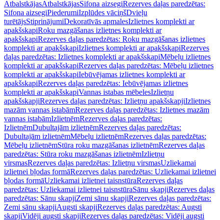
Atbalstkājas
Atbalstkājas
Sifona aizsegi
Rezerves daļas paredzētas:
Sifona aizsegi
Piederumi
Izplūdes vāciņš
Dvieļu
turētājs
Stiprinājumi
Dekoratīvās apmales
Izlietnes komplekti ar
apakšskapi
Roku mazgāšanas izlietnes komplekti ar
apakšskapi
Rezerves daļas paredzētas: Roku mazgāšanas izlietnes
komplekti ar apakšskapi
Izlietnes komplekti ar apakšskapi
Rezerves
daļas paredzētas: Izlietnes komplekti ar apakšskapi
Mēbeļu izlietnes
komplekti ar apakšskapi
Rezerves daļas paredzētas: Mēbeļu izlietnes
komplekti ar apakšskapi
Iebūvējamas izlietnes komplekti ar
apakšskapi
Rezerves daļas paredzētas: Iebūvējamas izlietnes
komplekti ar apakšskapi
Vannas istabas mēbeles
Izlietņu
apakšskapji
Rezerves daļas paredzētas: Izlietņu apakšskapji
Izlietnes
mazām vannas istabām
Rezerves daļas paredzētas: Izlietnes mazām
vannas istabām
Izlietnēm
Rezerves daļas paredzētas:
Izlietnēm
Dubultajām izlietnēm
Rezerves daļas paredzētas:
Dubultajām izlietnēm
Mēbeļu izlietnēm
Rezerves daļas paredzētas:
Mēbeļu izlietnēm
Stūra roku mazgāšanas izlietnēm
Rezerves daļas
paredzētas: Stūra roku mazgāšanas izlietnēm
Izlietņu
virsmas
Rezerves daļas paredzētas: Izlietņu virsmas
Uzliekamai
izlietnei bļodas formā
Rezerves daļas paredzētas: Uzliekamai izlietnei
bļodas formā
Uzliekamai izlietnei taisnstūra
Rezerves daļas
paredzētas: Uzliekamai izlietnei taisnstūra
Sānu skapji
Rezerves daļas
paredzētas: Sānu skapji
Zemi sānu skapji
Rezerves daļas paredzētas:
Zemi sānu skapji
Augsti skapji
Rezerves daļas paredzētas: Augsti
skapji
Vidēji augsti skapji
Rezerves daļas paredzētas: Vidēji augsti