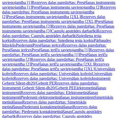
savienojamība [1]
Rezerves daļas paredzētas: Presēšanas instrumentu
savienojamība [1]
Presēšanas instrumentu savienojamība [2]
Rezerves
daļas paredzētas: Presēšanas instrumentu savienojamība
[2]
Presēšanas instrumentu savietojamība [2XL]
Rezerves daļas
paredzētas: Presēšanas instrumentu savietojamība [2XL]
Presēšanas
instrumentu savietojamība [3]
Rezerves daļas paredzētas: Presēšanas
instrumentu savietojamība [3]
Cauruļu apstrādes darbarīki
Rezerves
daļas paredzētas: Cauruļu apstrādes darbarīki
Spiediena testa
korķis
Rezerves daļas paredzētas: Spiediena testa korķis
Pārbaudes
līdzeklis
Piederumi
Presēšanas ierīces
Rezerves daļas paredzētas:
Presēšanas ierīces
Presēšanas ierīču savietojamība [1]
Rezerves daļas
paredzētas: Presēšanas ierīču savietojamība [1]
Presēšanas ierīču
savietojamība [2]
Rezerves daļas paredzētas: Presēšanas ierīču
savietojamība [2]
Presēšanas ierīču savietojamība [2XL]
Rezerves
daļas paredzētas: Presēšanas ierīču savietojamība [2XL]
Universālais
koferis
Rezerves daļas paredzētas: Universālais koferis
Universālais
koferis
Rezerves daļas paredzētas: Universālais koferis
Instrumenti
Geberit Silent-db20/Geberit PE
Rezerves daļas paredzētas:
Instrumenti Geberit Silent-db20/Geberit PE
Elektrometināšanas
instrumenti
Rezerves daļas paredzētas: Elektrometināšanas
instrumenti
Piederumi elektrometināšanas instrumentiem
Simetriskās
metināšanas
Rezerves daļas paredzētas: Simetriskās
metināšanas
Piederumi kontaktmetināšanas
Rezerves daļas
paredzētas: Piederumi kontaktmetināšanas
Cauruļu apstrādes
darbarīki
Rezerves daļas paredzētas: Cauruļu apstrādes