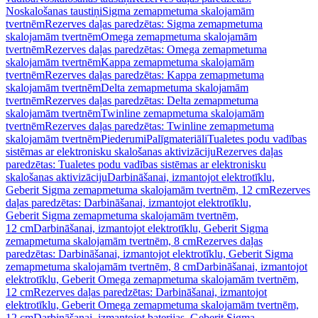
Noskalošanas taustiņi
Sigma zemapmetuma skalojamām
tvertnēm
Rezerves daļas paredzētas: Sigma zemapmetuma
skalojamām tvertnēm
Omega zemapmetuma skalojamām
tvertnēm
Rezerves daļas paredzētas: Omega zemapmetuma
skalojamām tvertnēm
Kappa zemapmetuma skalojamām
tvertnēm
Rezerves daļas paredzētas: Kappa zemapmetuma
skalojamām tvertnēm
Delta zemapmetuma skalojamām
tvertnēm
Rezerves daļas paredzētas: Delta zemapmetuma
skalojamām tvertnēm
Twinline zemapmetuma skalojamām
tvertnēm
Rezerves daļas paredzētas: Twinline zemapmetuma
skalojamām tvertnēm
Piederumi
Palīgmateriāli
Tualetes podu vadības
sistēmas ar elektronisku skalošanas aktivizāciju
Rezerves daļas
paredzētas: Tualetes podu vadības sistēmas ar elektronisku
skalošanas aktivizāciju
Darbināšanai, izmantojot elektrotīklu,
Geberit Sigma zemapmetuma skalojamām tvertnēm, 12 cm
Rezerves
daļas paredzētas: Darbināšanai, izmantojot elektrotīklu,
Geberit Sigma zemapmetuma skalojamām tvertnēm,
12 cm
Darbināšanai, izmantojot elektrotīklu, Geberit Sigma
zemapmetuma skalojamām tvertnēm, 8 cm
Rezerves daļas
paredzētas: Darbināšanai, izmantojot elektrotīklu, Geberit Sigma
zemapmetuma skalojamām tvertnēm, 8 cm
Darbināšanai, izmantojot
elektrotīklu, Geberit Omega zemapmetuma skalojamām tvertnēm,
12 cm
Rezerves daļas paredzētas: Darbināšanai, izmantojot
elektrotīklu, Geberit Omega zemapmetuma skalojamām tvertnēm,
12 cm
Darbināšanai, izmantojot baterijas, Geberit Sigma