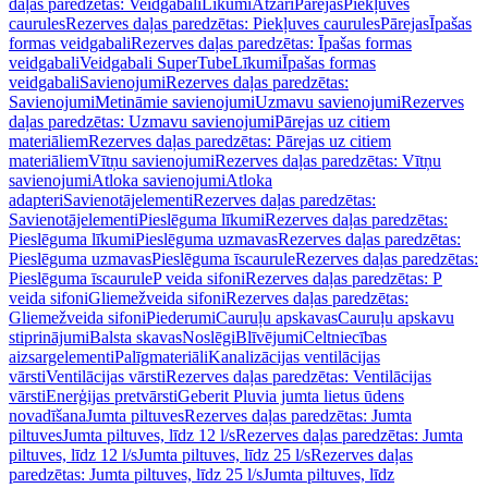
daļas paredzētas: Veidgabali
Līkumi
Atzari
Pārejas
Piekļuves
caurules
Rezerves daļas paredzētas: Piekļuves caurules
Pārejas
Īpašas
formas veidgabali
Rezerves daļas paredzētas: Īpašas formas
veidgabali
Veidgabali SuperTube
Līkumi
Īpašas formas
veidgabali
Savienojumi
Rezerves daļas paredzētas:
Savienojumi
Metināmie savienojumi
Uzmavu savienojumi
Rezerves
daļas paredzētas: Uzmavu savienojumi
Pārejas uz citiem
materiāliem
Rezerves daļas paredzētas: Pārejas uz citiem
materiāliem
Vītņu savienojumi
Rezerves daļas paredzētas: Vītņu
savienojumi
Atloka savienojumi
Atloka
adapteri
Savienotājelementi
Rezerves daļas paredzētas:
Savienotājelementi
Pieslēguma līkumi
Rezerves daļas paredzētas:
Pieslēguma līkumi
Pieslēguma uzmavas
Rezerves daļas paredzētas:
Pieslēguma uzmavas
Pieslēguma īscaurule
Rezerves daļas paredzētas:
Pieslēguma īscaurule
P veida sifoni
Rezerves daļas paredzētas: P
veida sifoni
Gliemežveida sifoni
Rezerves daļas paredzētas:
Gliemežveida sifoni
Piederumi
Cauruļu apskavas
Cauruļu apskavu
stiprinājumi
Balsta skavas
Noslēgi
Blīvējumi
Celtniecības
aizsargelementi
Palīgmateriāli
Kanalizācijas ventilācijas
vārsti
Ventilācijas vārsti
Rezerves daļas paredzētas: Ventilācijas
vārsti
Enerģijas pretvārsti
Geberit Pluvia jumta lietus ūdens
novadīšana
Jumta piltuves
Rezerves daļas paredzētas: Jumta
piltuves
Jumta piltuves, līdz 12 l/s
Rezerves daļas paredzētas: Jumta
piltuves, līdz 12 l/s
Jumta piltuves, līdz 25 l/s
Rezerves daļas
paredzētas: Jumta piltuves, līdz 25 l/s
Jumta piltuves, līdz