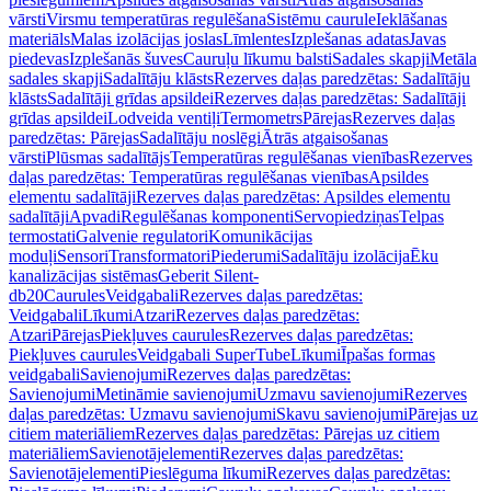
vārsti
Virsmu temperatūras regulēšana
Sistēmu caurule
Ieklāšanas
materiāls
Malas izolācijas joslas
Līmlentes
Izplešanas adatas
Javas
piedevas
Izplešanās šuves
Cauruļu līkumu balsti
Sadales skapji
Metāla
sadales skapji
Sadalītāju klāsts
Rezerves daļas paredzētas: Sadalītāju
klāsts
Sadalītāji grīdas apsildei
Rezerves daļas paredzētas: Sadalītāji
grīdas apsildei
Lodveida ventiļi
Termometrs
Pārejas
Rezerves daļas
paredzētas: Pārejas
Sadalītāju noslēgi
Ātrās atgaisošanas
vārsti
Plūsmas sadalītājs
Temperatūras regulēšanas vienības
Rezerves
daļas paredzētas: Temperatūras regulēšanas vienības
Apsildes
elementu sadalītāji
Rezerves daļas paredzētas: Apsildes elementu
sadalītāji
Apvadi
Regulēšanas komponenti
Servopiedziņas
Telpas
termostati
Galvenie regulatori
Komunikācijas
moduļi
Sensori
Transformatori
Piederumi
Sadalītāju izolācija
Ēku
kanalizācijas sistēmas
Geberit Silent-
db20
Caurules
Veidgabali
Rezerves daļas paredzētas:
Veidgabali
Līkumi
Atzari
Rezerves daļas paredzētas:
Atzari
Pārejas
Piekļuves caurules
Rezerves daļas paredzētas:
Piekļuves caurules
Veidgabali SuperTube
Līkumi
Īpašas formas
veidgabali
Savienojumi
Rezerves daļas paredzētas:
Savienojumi
Metināmie savienojumi
Uzmavu savienojumi
Rezerves
daļas paredzētas: Uzmavu savienojumi
Skavu savienojumi
Pārejas uz
citiem materiāliem
Rezerves daļas paredzētas: Pārejas uz citiem
materiāliem
Savienotājelementi
Rezerves daļas paredzētas:
Savienotājelementi
Pieslēguma līkumi
Rezerves daļas paredzētas: