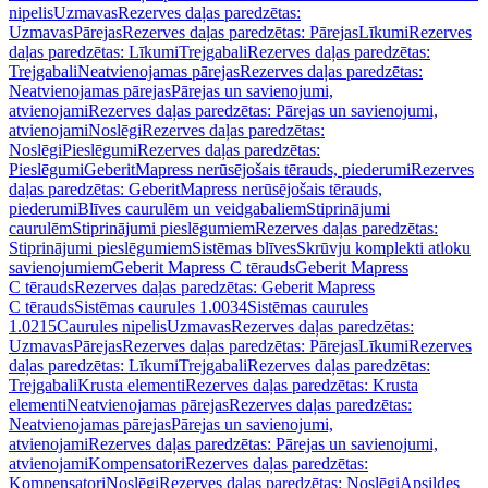
nipelis
Uzmavas
Rezerves daļas paredzētas:
Uzmavas
Pārejas
Rezerves daļas paredzētas: Pārejas
Līkumi
Rezerves
daļas paredzētas: Līkumi
Trejgabali
Rezerves daļas paredzētas:
Trejgabali
Neatvienojamas pārejas
Rezerves daļas paredzētas:
Neatvienojamas pārejas
Pārejas un savienojumi,
atvienojami
Rezerves daļas paredzētas: Pārejas un savienojumi,
atvienojami
Noslēgi
Rezerves daļas paredzētas:
Noslēgi
Pieslēgumi
Rezerves daļas paredzētas:
Pieslēgumi
GeberitMapress nerūsējošais tērauds, piederumi
Rezerves
daļas paredzētas: GeberitMapress nerūsējošais tērauds,
piederumi
Blīves caurulēm un veidgabaliem
Stiprinājumi
caurulēm
Stiprinājumi pieslēgumiem
Rezerves daļas paredzētas:
Stiprinājumi pieslēgumiem
Sistēmas blīves
Skrūvju komplekti atloku
savienojumiem
Geberit Mapress C tērauds
Geberit Mapress
C tērauds
Rezerves daļas paredzētas: Geberit Mapress
C tērauds
Sistēmas caurules 1.0034
Sistēmas caurules
1.0215
Caurules nipelis
Uzmavas
Rezerves daļas paredzētas:
Uzmavas
Pārejas
Rezerves daļas paredzētas: Pārejas
Līkumi
Rezerves
daļas paredzētas: Līkumi
Trejgabali
Rezerves daļas paredzētas:
Trejgabali
Krusta elementi
Rezerves daļas paredzētas: Krusta
elementi
Neatvienojamas pārejas
Rezerves daļas paredzētas:
Neatvienojamas pārejas
Pārejas un savienojumi,
atvienojami
Rezerves daļas paredzētas: Pārejas un savienojumi,
atvienojami
Kompensatori
Rezerves daļas paredzētas:
Kompensatori
Noslēgi
Rezerves daļas paredzētas: Noslēgi
Apsildes