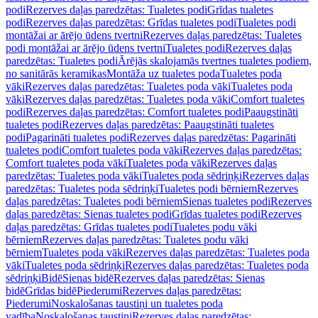
podi
Rezerves daļas paredzētas: Tualetes podi
Grīdas tualetes
podi
Rezerves daļas paredzētas: Grīdas tualetes podi
Tualetes podi
montāžai ar ārējo ūdens tvertni
Rezerves daļas paredzētas: Tualetes
podi montāžai ar ārējo ūdens tvertni
Tualetes podi
Rezerves daļas
paredzētas: Tualetes podi
Ārējās skalojamās tvertnes tualetes podiem,
no sanitārās keramikas
Montāža uz tualetes poda
Tualetes poda
vāki
Rezerves daļas paredzētas: Tualetes poda vāki
Tualetes poda
vāki
Rezerves daļas paredzētas: Tualetes poda vāki
Comfort tualetes
podi
Rezerves daļas paredzētas: Comfort tualetes podi
Paaugstināti
tualetes podi
Rezerves daļas paredzētas: Paaugstināti tualetes
podi
Pagarināti tualetes podi
Rezerves daļas paredzētas: Pagarināti
tualetes podi
Comfort tualetes poda vāki
Rezerves daļas paredzētas:
Comfort tualetes poda vāki
Tualetes poda vāki
Rezerves daļas
paredzētas: Tualetes poda vāki
Tualetes poda sēdriņķi
Rezerves daļas
paredzētas: Tualetes poda sēdriņķi
Tualetes podi bērniem
Rezerves
daļas paredzētas: Tualetes podi bērniem
Sienas tualetes podi
Rezerves
daļas paredzētas: Sienas tualetes podi
Grīdas tualetes podi
Rezerves
daļas paredzētas: Grīdas tualetes podi
Tualetes podu vāki
bērniem
Rezerves daļas paredzētas: Tualetes podu vāki
bērniem
Tualetes poda vāki
Rezerves daļas paredzētas: Tualetes poda
vāki
Tualetes poda sēdriņķi
Rezerves daļas paredzētas: Tualetes poda
sēdriņķi
Bidē
Sienas bidē
Rezerves daļas paredzētas: Sienas
bidē
Grīdas bidē
Piederumi
Rezerves daļas paredzētas:
Piederumi
Noskalošanas taustiņi un tualetes poda
vadība
Noskalošanas taustiņi
Rezerves daļas paredzētas: