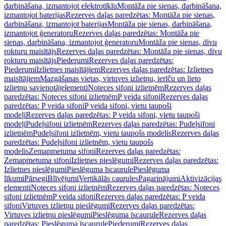
darbināšana, izmantojot elektrotīklu
Montāža pie sienas, darbināšana,
izmantojot baterijas
Rezerves daļas paredzētas: Montāža pie sienas,
darbināšana, izmantojot baterijas
Montāža pie sienas, darbināšana,
izmantojot ģeneratoru
Rezerves daļas paredzētas: Montāža pie
sienas, darbināšana, izmantojot ģeneratoru
Montāža pie sienas, divu
rokturu maisītājs
Rezerves daļas paredzētas: Montāža pie sienas, divu
rokturu maisītājs
Piederumi
Rezerves daļas paredzētas:
Piederumi
Izlietnes maisītājiem
Rezerves daļas paredzētas: Izlietnes
maisītājiem
Mazgāšanas vietas, virtuves izlietņu, ierīču un lieto
izlietņu savienotājelementi
Noteces sifoni izlietnēm
Rezerves daļas
paredzētas: Noteces sifoni izlietnēm
P veida sifoni
Rezerves daļas
paredzētas: P veida sifoni
P veida sifoni, vietu taupoši
modeļi
Rezerves daļas paredzētas: P veida sifoni, vietu taupoši
modeļi
Pudeļsifoni izlietnēm
Rezerves daļas paredzētas: Pudeļsifoni
izlietnēm
Pudeļsifoni izlietnēm, vietu taupošs modelis
Rezerves daļas
paredzētas: Pudeļsifoni izlietnēm, vietu taupošs
modelis
Zemapmetuma sifoni
Rezerves daļas paredzētas:
Zemapmetuma sifoni
Izlietnes pieslēgumi
Rezerves daļas paredzētas:
Izlietnes pieslēgumi
Pieslēguma īscaurule
Pieslēguma
līkumi
Pārsegi
Blīvējumi
Vertikālās caurules
Pagarinājumi
Aktivizācijas
elementi
Noteces sifoni izlietnēm
Rezerves daļas paredzētas: Noteces
sifoni izlietnēm
P veida sifoni
Rezerves daļas paredzētas: P veida
sifoni
Virtuves izlietņu pieslēgumi
Rezerves daļas paredzētas:
Virtuves izlietņu pieslēgumi
Pieslēguma īscaurule
Rezerves daļas
paredzētas: Pieslēguma īscaurule
Piederumi
Rezerves daļas