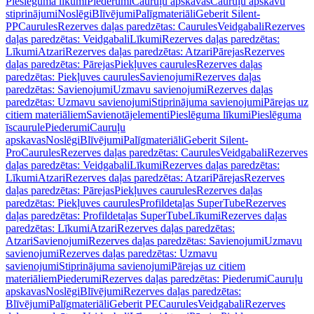
Pieslēguma līkumi
Piederumi
Cauruļu apskavas
Cauruļu apskavu
stiprinājumi
Noslēgi
Blīvējumi
Palīgmateriāli
Geberit Silent-
PP
Caurules
Rezerves daļas paredzētas: Caurules
Veidgabali
Rezerves
daļas paredzētas: Veidgabali
Līkumi
Rezerves daļas paredzētas:
Līkumi
Atzari
Rezerves daļas paredzētas: Atzari
Pārejas
Rezerves
daļas paredzētas: Pārejas
Piekļuves caurules
Rezerves daļas
paredzētas: Piekļuves caurules
Savienojumi
Rezerves daļas
paredzētas: Savienojumi
Uzmavu savienojumi
Rezerves daļas
paredzētas: Uzmavu savienojumi
Stiprinājuma savienojumi
Pārejas uz
citiem materiāliem
Savienotājelementi
Pieslēguma līkumi
Pieslēguma
īscaurule
Piederumi
Cauruļu
apskavas
Noslēgi
Blīvējumi
Palīgmateriāli
Geberit Silent-
Pro
Caurules
Rezerves daļas paredzētas: Caurules
Veidgabali
Rezerves
daļas paredzētas: Veidgabali
Līkumi
Rezerves daļas paredzētas:
Līkumi
Atzari
Rezerves daļas paredzētas: Atzari
Pārejas
Rezerves
daļas paredzētas: Pārejas
Piekļuves caurules
Rezerves daļas
paredzētas: Piekļuves caurules
Profildetaļas SuperTube
Rezerves
daļas paredzētas: Profildetaļas SuperTube
Līkumi
Rezerves daļas
paredzētas: Līkumi
Atzari
Rezerves daļas paredzētas:
Atzari
Savienojumi
Rezerves daļas paredzētas: Savienojumi
Uzmavu
savienojumi
Rezerves daļas paredzētas: Uzmavu
savienojumi
Stiprinājuma savienojumi
Pārejas uz citiem
materiāliem
Piederumi
Rezerves daļas paredzētas: Piederumi
Cauruļu
apskavas
Noslēgi
Blīvējumi
Rezerves daļas paredzētas:
Blīvējumi
Palīgmateriāli
Geberit PE
Caurules
Veidgabali
Rezerves