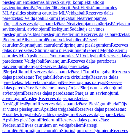
pieslēgumiem
Sistēmas blīves
Skrūvju komplekti atloku
savienojumiem
Palīgmateriāli
Geberit PushFit
Sistēmu caurules
ML
Apsildes sistēmu caurules ML
Veidgabali
Rezerves daļas
paredzētas: Veidgabali
Līkumi
Trejgabali
Neatvienojamas
pārejas
Rezerves daļas paredzētas: Neatvienojamas pārejas
Pārejas un
savienojumi, atvienojami
Pieslēgumi
Sadalītājs ar vītnes
pieslēgumu
Apsildes pieslēgumi
Piederumi
Rezerves daļas paredzētas:
Piederumi
Blīves caurulēm un veidgabaliem
Pārsegi
caurulēm
Stiprinājumi caurulēm
Stiprinājumi pieslēgumiem
Rezerves
daļas paredzētas: Stiprinājumi pieslēgumiem
Geberit Mepla
Sistēmu
caurules ML
Apsildes sistēmu caurules ML
Veidgabali
Rezerves daļas
paredzētas: Veidgabali
Savienojumi
Rezerves daļas paredzētas:
Savienojumi
Pārejas
Rezerves daļas paredzētas:
Pārejas
Līkumi
Rezerves daļas paredzētas: Līkumi
Trejgabali
Rezerves
daļas paredzētas: Trejgabali
Iebūvēta cirkulācija
Rezerves daļas
paredzētas: Iebūvēta cirkulācija
Neatvienojamas pārejas
Rezerves
daļas paredzētas: Neatvienojamas pārejas
Pārejas un savienojumi,
atvienojami
Rezerves daļas paredzētas: Pārejas un savienojumi,
atvienojami
Noslēgi
Rezerves daļas paredzētas:
Noslēgi
Pieslēgumi
Rezerves daļas paredzētas: Pieslēgumi
Sadalītājs
ar vītnes pieslēgumu
Apsildes trejgabals
Rezerves daļas paredzētas:
Apsildes trejgabals
Apsildes pieslēgumi
Rezerves daļas paredzētas:
Apsildes pieslēgumi
Piederumi
Rezerves daļas paredzētas:
Piederumi
Blīves caurulēm un veidgabaliem
Pārsegi
caurulēm
Stiprinājumi caurulēm
Stiprinājumi pieslēgumiem
Rezerves