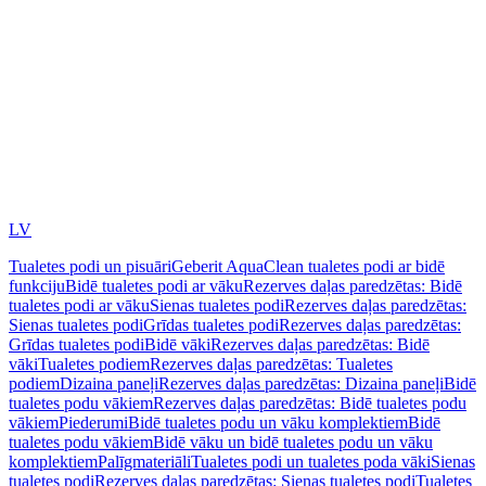
LV
Tualetes podi un pisuāri
Geberit AquaClean tualetes podi ar bidē
funkciju
Bidē tualetes podi ar vāku
Rezerves daļas paredzētas: Bidē
tualetes podi ar vāku
Sienas tualetes podi
Rezerves daļas paredzētas:
Sienas tualetes podi
Grīdas tualetes podi
Rezerves daļas paredzētas:
Grīdas tualetes podi
Bidē vāki
Rezerves daļas paredzētas: Bidē
vāki
Tualetes podiem
Rezerves daļas paredzētas: Tualetes
podiem
Dizaina paneļi
Rezerves daļas paredzētas: Dizaina paneļi
Bidē
tualetes podu vākiem
Rezerves daļas paredzētas: Bidē tualetes podu
vākiem
Piederumi
Bidē tualetes podu un vāku komplektiem
Bidē
tualetes podu vākiem
Bidē vāku un bidē tualetes podu un vāku
komplektiem
Palīgmateriāli
Tualetes podi un tualetes poda vāki
Sienas
tualetes podi
Rezerves daļas paredzētas: Sienas tualetes podi
Tualetes