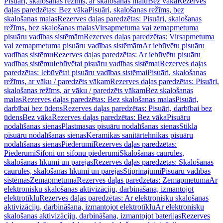
Pisuāri, skalošanas režīms, ar skalošanas malu
Bez vāka
Rezerves
daļas paredzētas: Bez vāka
Pisuāri, skalošanas režīms, bez
skalošanas malas
Rezerves daļas paredzētas: Pisuāri, skalošanas
režīms, bez skalošanas malas
Virsapmetuma vai zemapmetuma
pisuāru vadības sistēmām
Rezerves daļas paredzētas: Virsapmetuma
vai zemapmetuma pisuāru vadības sistēmām
Ar iebūvētu pisuāru
vadības sistēmu
Rezerves daļas paredzētas: Ar iebūvētu pisuāru
vadības sistēmu
Iebūvētai pisuāru vadības sistēmai
Rezerves daļas
paredzētas: Iebūvētai pisuāru vadības sistēmai
Pisuāri, skalošanas
režīms, ar vāku / paredzēts vākam
Rezerves daļas paredzētas: Pisuāri,
skalošanas režīms, ar vāku / paredzēts vākam
Bez skalošanas
malas
Rezerves daļas paredzētas: Bez skalošanas malas
Pisuāri,
darbībai bez ūdens
Rezerves daļas paredzētas: Pisuāri, darbībai bez
ūdens
Bez vāka
Rezerves daļas paredzētas: Bez vāka
Pisuāru
nodalīšanas sienas
Plastmasas pisuāru nodalīšanas sienas
Stikla
pisuāru nodalīšanas sienas
Keramikas sanitārtehnikas pisuāru
nodalīšanas sienas
Piederumi
Rezerves daļas paredzētas:
Piederumi
Sifoni un sifonu piederumi
Skalošanas caurules,
skalošanas līkumi un pārejas
Rezerves daļas paredzētas: Skalošanas
caurules, skalošanas līkumi un pārejas
Stiprinājumi
Pisuāru vadības
sistēmas
Zemapmetuma
Rezerves daļas paredzētas: Zemapmetuma
Ar
elektronisku skalošanas aktivizāciju, darbināšana, izmantojot
elektrotīklu
Rezerves daļas paredzētas: Ar elektronisku skalošanas
aktivizāciju, darbināšana, izmantojot elektrotīklu
Ar elektronisku
skalošanas aktivizāciju, darbināšana, izmantojot baterijas
Rezerves