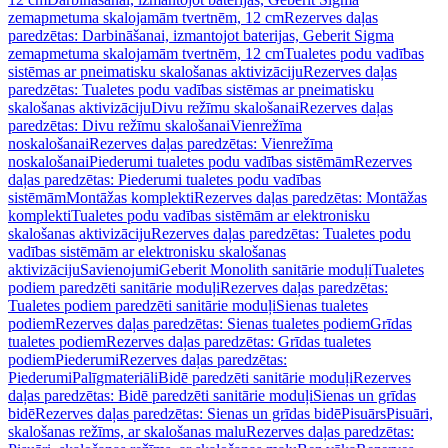
zemapmetuma skalojamām tvertnēm, 12 cm
Rezerves daļas
paredzētas: Darbināšanai, izmantojot baterijas, Geberit Sigma
zemapmetuma skalojamām tvertnēm, 12 cm
Tualetes podu vadības
sistēmas ar pneimatisku skalošanas aktivizāciju
Rezerves daļas
paredzētas: Tualetes podu vadības sistēmas ar pneimatisku
skalošanas aktivizāciju
Divu režīmu skalošanai
Rezerves daļas
paredzētas: Divu režīmu skalošanai
Vienrežīma
noskalošanai
Rezerves daļas paredzētas: Vienrežīma
noskalošanai
Piederumi tualetes podu vadības sistēmām
Rezerves
daļas paredzētas: Piederumi tualetes podu vadības
sistēmām
Montāžas komplekti
Rezerves daļas paredzētas: Montāžas
komplekti
Tualetes podu vadības sistēmām ar elektronisku
skalošanas aktivizāciju
Rezerves daļas paredzētas: Tualetes podu
vadības sistēmām ar elektronisku skalošanas
aktivizāciju
Savienojumi
Geberit Monolith sanitārie moduļi
Tualetes
podiem paredzēti sanitārie moduļi
Rezerves daļas paredzētas:
Tualetes podiem paredzēti sanitārie moduļi
Sienas tualetes
podiem
Rezerves daļas paredzētas: Sienas tualetes podiem
Grīdas
tualetes podiem
Rezerves daļas paredzētas: Grīdas tualetes
podiem
Piederumi
Rezerves daļas paredzētas:
Piederumi
Palīgmateriāli
Bidē paredzēti sanitārie moduļi
Rezerves
daļas paredzētas: Bidē paredzēti sanitārie moduļi
Sienas un grīdas
bidē
Rezerves daļas paredzētas: Sienas un grīdas bidē
Pisuārs
Pisuāri,
skalošanas režīms, ar skalošanas malu
Rezerves daļas paredzētas: