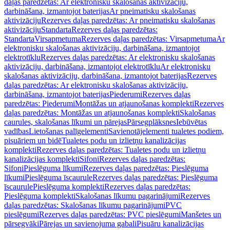
daļas paredzētas: Ar elektronisku skalošanas aktivizāciju,
darbināšana, izmantojot baterijas
Ar pneimatisku skalošanas
aktivizāciju
Rezerves daļas paredzētas: Ar pneimatisku skalošanas
aktivizāciju
Standarta
Rezerves daļas paredzētas:
Standarta
Virsapmetuma
Rezerves daļas paredzētas: Virsapmetuma
Ar
elektronisku skalošanas aktivizāciju, darbināšana, izmantojot
elektrotīklu
Rezerves daļas paredzētas: Ar elektronisku skalošanas
aktivizāciju, darbināšana, izmantojot elektrotīklu
Ar elektronisku
skalošanas aktivizāciju, darbināšana, izmantojot baterijas
Rezerves
daļas paredzētas: Ar elektronisku skalošanas aktivizāciju,
darbināšana, izmantojot baterijas
Piederumi
Rezerves daļas
paredzētas: Piederumi
Montāžas un atjaunošanas komplekti
Rezerves
daļas paredzētas: Montāžas un atjaunošanas komplekti
Skalošanas
caurules, skalošanas līkumi un pārejas
Pārsegplāksnes
Iebūvētas
vadības
Lietošanas palīgelementi
Savienotājelementi tualetes podiem,
pisuāriem un bidē
Tualetes podu un izlietņu kanalizācijas
komplekti
Rezerves daļas paredzētas: Tualetes podu un izlietņu
kanalizācijas komplekti
Sifoni
Rezerves daļas paredzētas:
Sifoni
Pieslēguma līkumi
Rezerves daļas paredzētas: Pieslēguma
līkumi
Pieslēguma īscaurule
Rezerves daļas paredzētas: Pieslēguma
īscaurule
Pieslēguma komplekti
Rezerves daļas paredzētas:
Pieslēguma komplekti
Skalošanas līkumu pagarinājumi
Rezerves
daļas paredzētas: Skalošanas līkumu pagarinājumi
PVC
pieslēgumi
Rezerves daļas paredzētas: PVC pieslēgumi
Manšetes un
pārsegvāki
Pārejas un savienojuma gabali
Pisuāru kanalizācijas