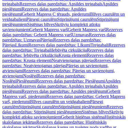
trejgabals
Rezerves daļas paredzētas: Apsildes trejgabals
Apsildes
pieslēgumi
Rezerves daļas paredzētas: Apsildes
pieslēgumi
Geberit Mapress C tērauds, piederumi
Blīves caurulēm un
veidgabaliem
Pārsegi caurulēm
Stiprinājumi caurulēm
Stiprinājumi
pieslēgumiem
Sistēmas blīves
Skrūvju komplekti atloku
savienojumiem
Geberit Mapress varš
Geberit Mapress varš
Rezerves
daļas paredzētas: Geberit Mapress varš
Uzmavas
Rezerves daļas
paredzētas: Uzmavas
Pārejas
Rezerves daļas paredzētas:
Pārejas
Līkumi
Rezerves daļas paredzētas: Līkumi
Trejgabali
Rezerves
daļas paredzētas: Trejgabali
Iebūvēta cirkulācija
Rezerves daļas
paredzētas: Iebūvēta cirkulācija
Krusta elementi
Rezerves daļas
paredzētas: Krusta elementi
Neatvienojamas pārejas
Rezerves daļas
paredzētas: Neatvienojamas pārejas
Pārejas un savienojumi,
atvienojami
Rezerves daļas paredzētas: Pārejas un savienojumi,
atvienojami
Noslēgi
Rezerves daļas paredzētas:
Noslēgi
Pieslēgumi
Rezerves daļas paredzētas: Pieslēgumi
Apsildes
trejgabals
Rezerves daļas paredzētas: Apsildes trejgabals
Apsildes
pieslēgumi
Rezerves daļas paredzētas: Apsildes pieslēgumi
Geberit
Mapress varš, piederumi
Rezerves daļas paredzētas: Geberit Mapress
varš, piederumi
Blīves caurulēm un veidgabaliem
Pārsegi
caurulēm
Stiprinājumi caurulēm
Stiprinājumi pieslēgumiem
Rezerves
daļas paredzētas: Stiprinājumi pieslēgumiem
Sistēmas blīves
Skrūvju
komplekti atloku savienojumiem
Geberit higiēnas sistēma
Higiēniskās
skalošanas iekārtas
Rezerves daļas paredzētas: Higiēniskās
skalošanas iekārtas
Skalošanas kastes un tualetes poda vadība ar