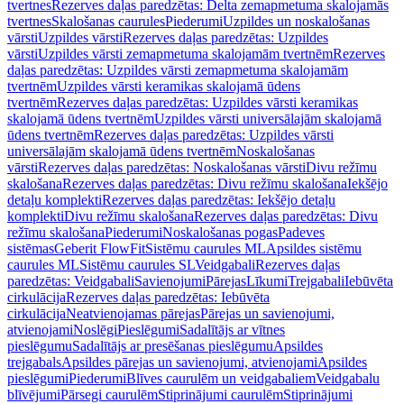
tvertnes
Rezerves daļas paredzētas: Delta zemapmetuma skalojamās
tvertnes
Skalošanas caurules
Piederumi
Uzpildes un noskalošanas
vārsti
Uzpildes vārsti
Rezerves daļas paredzētas: Uzpildes
vārsti
Uzpildes vārsti zemapmetuma skalojamām tvertnēm
Rezerves
daļas paredzētas: Uzpildes vārsti zemapmetuma skalojamām
tvertnēm
Uzpildes vārsti keramikas skalojamā ūdens
tvertnēm
Rezerves daļas paredzētas: Uzpildes vārsti keramikas
skalojamā ūdens tvertnēm
Uzpildes vārsti universālajām skalojamā
ūdens tvertnēm
Rezerves daļas paredzētas: Uzpildes vārsti
universālajām skalojamā ūdens tvertnēm
Noskalošanas
vārsti
Rezerves daļas paredzētas: Noskalošanas vārsti
Divu režīmu
skalošana
Rezerves daļas paredzētas: Divu režīmu skalošana
Iekšējo
detaļu komplekti
Rezerves daļas paredzētas: Iekšējo detaļu
komplekti
Divu režīmu skalošana
Rezerves daļas paredzētas: Divu
režīmu skalošana
Piederumi
Noskalošanas pogas
Padeves
sistēmas
Geberit FlowFit
Sistēmu caurules ML
Apsildes sistēmu
caurules ML
Sistēmu caurules SL
Veidgabali
Rezerves daļas
paredzētas: Veidgabali
Savienojumi
Pārejas
Līkumi
Trejgabali
Iebūvēta
cirkulācija
Rezerves daļas paredzētas: Iebūvēta
cirkulācija
Neatvienojamas pārejas
Pārejas un savienojumi,
atvienojami
Noslēgi
Pieslēgumi
Sadalītājs ar vītnes
pieslēgumu
Sadalītājs ar presēšanas pieslēgumu
Apsildes
trejgabals
Apsildes pārejas un savienojumi, atvienojami
Apsildes
pieslēgumi
Piederumi
Blīves caurulēm un veidgabaliem
Veidgabalu
blīvējumi
Pārsegi caurulēm
Stiprinājumi caurulēm
Stiprinājumi