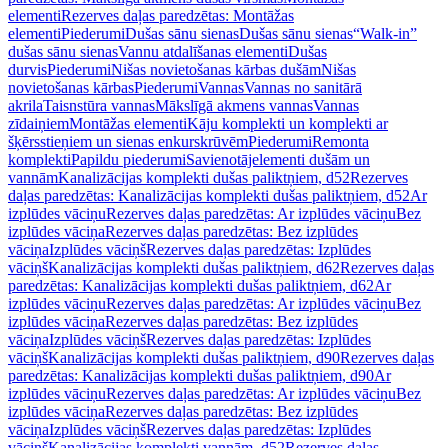
elementi
Rezerves daļas paredzētas: Montāžas
elementi
Piederumi
Dušas sānu sienas
Dušas sānu sienas
“Walk-in”
dušas sānu sienas
Vannu atdalīšanas elementi
Dušas
durvis
Piederumi
Nišas novietošanas kārbas dušām
Nišas
novietošanas kārbas
Piederumi
Vannas
Vannas no sanitārā
akrila
Taisnstūra vannas
Mākslīgā akmens vannas
Vannas
zīdaiņiem
Montāžas elementi
Kāju komplekti un komplekti ar
šķērsstieņiem un sienas enkurskrūvēm
Piederumi
Remonta
komplekti
Papildu piederumi
Savienotājelementi dušām un
vannām
Kanalizācijas komplekti dušas paliktņiem, d52
Rezerves
daļas paredzētas: Kanalizācijas komplekti dušas paliktņiem, d52
Ar
izplūdes vāciņu
Rezerves daļas paredzētas: Ar izplūdes vāciņu
Bez
izplūdes vāciņa
Rezerves daļas paredzētas: Bez izplūdes
vāciņa
Izplūdes vāciņš
Rezerves daļas paredzētas: Izplūdes
vāciņš
Kanalizācijas komplekti dušas paliktņiem, d62
Rezerves daļas
paredzētas: Kanalizācijas komplekti dušas paliktņiem, d62
Ar
izplūdes vāciņu
Rezerves daļas paredzētas: Ar izplūdes vāciņu
Bez
izplūdes vāciņa
Rezerves daļas paredzētas: Bez izplūdes
vāciņa
Izplūdes vāciņš
Rezerves daļas paredzētas: Izplūdes
vāciņš
Kanalizācijas komplekti dušas paliktņiem, d90
Rezerves daļas
paredzētas: Kanalizācijas komplekti dušas paliktņiem, d90
Ar
izplūdes vāciņu
Rezerves daļas paredzētas: Ar izplūdes vāciņu
Bez
izplūdes vāciņa
Rezerves daļas paredzētas: Bez izplūdes
vāciņa
Izplūdes vāciņš
Rezerves daļas paredzētas: Izplūdes
vāciņš
Kanalizācijas komplekti vannām, d52
Rezerves daļas