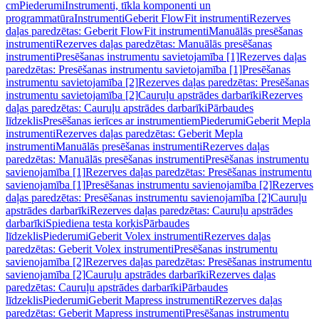
cm
Piederumi
Instrumenti, tīkla komponenti un
programmatūra
Instrumenti
Geberit FlowFit instrumenti
Rezerves
daļas paredzētas: Geberit FlowFit instrumenti
Manuālās presēšanas
instrumenti
Rezerves daļas paredzētas: Manuālās presēšanas
instrumenti
Presēšanas instrumentu savietojamība [1]
Rezerves daļas
paredzētas: Presēšanas instrumentu savietojamība [1]
Presēšanas
instrumentu savietojamība [2]
Rezerves daļas paredzētas: Presēšanas
instrumentu savietojamība [2]
Cauruļu apstrādes darbarīki
Rezerves
daļas paredzētas: Cauruļu apstrādes darbarīki
Pārbaudes
līdzeklis
Presēšanas ierīces ar instrumentiem
Piederumi
Geberit Mepla
instrumenti
Rezerves daļas paredzētas: Geberit Mepla
instrumenti
Manuālās presēšanas instrumenti
Rezerves daļas
paredzētas: Manuālās presēšanas instrumenti
Presēšanas instrumentu
savienojamība [1]
Rezerves daļas paredzētas: Presēšanas instrumentu
savienojamība [1]
Presēšanas instrumentu savienojamība [2]
Rezerves
daļas paredzētas: Presēšanas instrumentu savienojamība [2]
Cauruļu
apstrādes darbarīki
Rezerves daļas paredzētas: Cauruļu apstrādes
darbarīki
Spiediena testa korķis
Pārbaudes
līdzeklis
Piederumi
Geberit Volex instrumenti
Rezerves daļas
paredzētas: Geberit Volex instrumenti
Presēšanas instrumentu
savienojamība [2]
Rezerves daļas paredzētas: Presēšanas instrumentu
savienojamība [2]
Cauruļu apstrādes darbarīki
Rezerves daļas
paredzētas: Cauruļu apstrādes darbarīki
Pārbaudes
līdzeklis
Piederumi
Geberit Mapress instrumenti
Rezerves daļas
paredzētas: Geberit Mapress instrumenti
Presēšanas instrumentu