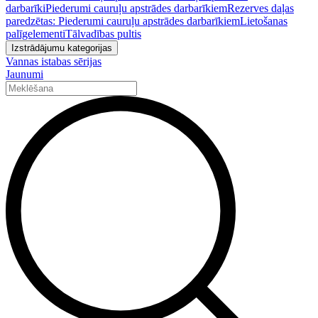
darbarīki
Piederumi cauruļu apstrādes darbarīkiem
Rezerves daļas
paredzētas: Piederumi cauruļu apstrādes darbarīkiem
Lietošanas
palīgelementi
Tālvadības pultis
Izstrādājumu kategorijas
Vannas istabas sērijas
Jaunumi