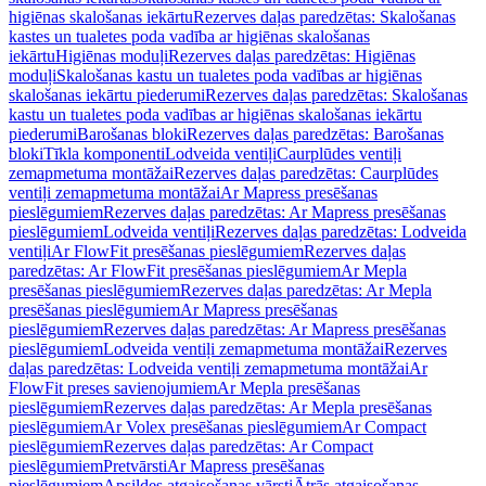
higiēnas skalošanas iekārtu
Rezerves daļas paredzētas: Skalošanas
kastes un tualetes poda vadība ar higiēnas skalošanas
iekārtu
Higiēnas moduļi
Rezerves daļas paredzētas: Higiēnas
moduļi
Skalošanas kastu un tualetes poda vadības ar higiēnas
skalošanas iekārtu piederumi
Rezerves daļas paredzētas: Skalošanas
kastu un tualetes poda vadības ar higiēnas skalošanas iekārtu
piederumi
Barošanas bloki
Rezerves daļas paredzētas: Barošanas
bloki
Tīkla komponenti
Lodveida ventiļi
Caurplūdes ventiļi
zemapmetuma montāžai
Rezerves daļas paredzētas: Caurplūdes
ventiļi zemapmetuma montāžai
Ar Mapress presēšanas
pieslēgumiem
Rezerves daļas paredzētas: Ar Mapress presēšanas
pieslēgumiem
Lodveida ventiļi
Rezerves daļas paredzētas: Lodveida
ventiļi
Ar FlowFit presēšanas pieslēgumiem
Rezerves daļas
paredzētas: Ar FlowFit presēšanas pieslēgumiem
Ar Mepla
presēšanas pieslēgumiem
Rezerves daļas paredzētas: Ar Mepla
presēšanas pieslēgumiem
Ar Mapress presēšanas
pieslēgumiem
Rezerves daļas paredzētas: Ar Mapress presēšanas
pieslēgumiem
Lodveida ventiļi zemapmetuma montāžai
Rezerves
daļas paredzētas: Lodveida ventiļi zemapmetuma montāžai
Ar
FlowFit preses savienojumiem
Ar Mepla presēšanas
pieslēgumiem
Rezerves daļas paredzētas: Ar Mepla presēšanas
pieslēgumiem
Ar Volex presēšanas pieslēgumiem
Ar Compact
pieslēgumiem
Rezerves daļas paredzētas: Ar Compact
pieslēgumiem
Pretvārsti
Ar Mapress presēšanas
pieslēgumiem
Apsildes atgaisošanas vārsti
Ātrās atgaisošanas