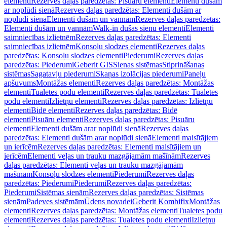
elementi
Rezerves daļas paredzētas: Pisuāru elementi
Elementi dušām
ar noplūdi sienā
Rezerves daļas paredzētas: Elementi dušām ar
noplūdi sienā
Elementi dušām un vannām
Rezerves daļas paredzētas:
Elementi dušām un vannām
Walk-in dušas sienu elementi
Elementi
saimniecības izlietnēm
Rezerves daļas paredzētas: Elementi
saimniecības izlietnēm
Konsoļu slodzes elementi
Rezerves daļas
paredzētas: Konsoļu slodzes elementi
Piederumi
Rezerves daļas
paredzētas: Piederumi
Geberit GIS
Sienas sistēmas
Stiprināšanas
sistēmas
Sagatavju piederumi
Skaņas izolācijas piederumi
Paneļu
apšuvums
Montāžas elementi
Rezerves daļas paredzētas: Montāžas
elementi
Tualetes podu elementi
Rezerves daļas paredzētas: Tualetes
podu elementi
Izlietņu elementi
Rezerves daļas paredzētas: Izlietņu
elementi
Bidē elementi
Rezerves daļas paredzētas: Bidē
elementi
Pisuāru elementi
Rezerves daļas paredzētas: Pisuāru
elementi
Elementi dušām arar noplūdi sienā
Rezerves daļas
paredzētas: Elementi dušām arar noplūdi sienā
Elementi maisītājiem
un ierīcēm
Rezerves daļas paredzētas: Elementi maisītājiem un
ierīcēm
Elementi veļas un trauku mazgājamām mašīnām
Rezerves
daļas paredzētas: Elementi veļas un trauku mazgājamām
mašīnām
Konsoļu slodzes elementi
Piederumi
Rezerves daļas
paredzētas: Piederumi
Piederumi
Rezerves daļas paredzētas:
Piederumi
Sistēmas sienām
Rezerves daļas paredzētas: Sistēmas
sienām
Padeves sistēmām
Ūdens novadei
Geberit Kombifix
Montāžas
elementi
Rezerves daļas paredzētas: Montāžas elementi
Tualetes podu
elementi
Rezerves daļas paredzētas: Tualetes podu elementi
Izlietņu