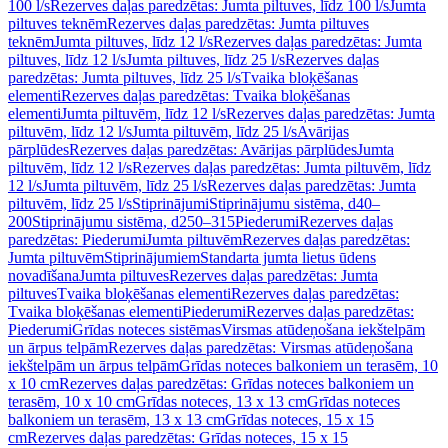
100 l/s
Rezerves daļas paredzētas: Jumta piltuves, līdz 100 l/s
Jumta
piltuves teknēm
Rezerves daļas paredzētas: Jumta piltuves
teknēm
Jumta piltuves, līdz 12 l/s
Rezerves daļas paredzētas: Jumta
piltuves, līdz 12 l/s
Jumta piltuves, līdz 25 l/s
Rezerves daļas
paredzētas: Jumta piltuves, līdz 25 l/s
Tvaika bloķēšanas
elementi
Rezerves daļas paredzētas: Tvaika bloķēšanas
elementi
Jumta piltuvēm, līdz 12 l/s
Rezerves daļas paredzētas: Jumta
piltuvēm, līdz 12 l/s
Jumta piltuvēm, līdz 25 l/s
Avārijas
pārplūdes
Rezerves daļas paredzētas: Avārijas pārplūdes
Jumta
piltuvēm, līdz 12 l/s
Rezerves daļas paredzētas: Jumta piltuvēm, līdz
12 l/s
Jumta piltuvēm, līdz 25 l/s
Rezerves daļas paredzētas: Jumta
piltuvēm, līdz 25 l/s
Stiprinājumi
Stiprinājumu sistēma, d40–
200
Stiprinājumu sistēma, d250–315
Piederumi
Rezerves daļas
paredzētas: Piederumi
Jumta piltuvēm
Rezerves daļas paredzētas:
Jumta piltuvēm
Stiprinājumiem
Standarta jumta lietus ūdens
novadīšana
Jumta piltuves
Rezerves daļas paredzētas: Jumta
piltuves
Tvaika bloķēšanas elementi
Rezerves daļas paredzētas:
Tvaika bloķēšanas elementi
Piederumi
Rezerves daļas paredzētas:
Piederumi
Grīdas noteces sistēmas
Virsmas atūdeņošana iekštelpām
un ārpus telpām
Rezerves daļas paredzētas: Virsmas atūdeņošana
iekštelpām un ārpus telpām
Grīdas noteces balkoniem un terasēm, 10
x 10 cm
Rezerves daļas paredzētas: Grīdas noteces balkoniem un
terasēm, 10 x 10 cm
Grīdas noteces, 13 x 13 cm
Grīdas noteces
balkoniem un terasēm, 13 x 13 cm
Grīdas noteces, 15 x 15
cm
Rezerves daļas paredzētas: Grīdas noteces, 15 x 15