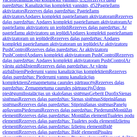
paredzētas: Kanalizācijas komplekti vannām, d52
Pagriežams
aktivizators
Rezerves daļas paredzētas: Pagriežams
aktivizators
Apdares komplekti pagriežamam aktivizatoram
Rezerves
daļas paredzētas: Apdares komplekti pagriežamam aktivizatoram
Ar
pagriežamu aktivizatoru un ieplūdi
Rezerves daļas paredzētas: Ar
pagriežamu aktivizatoru un ieplūdi
Apdares komplekti pagriežamam
aktivizatoram un ieplūdei
Rezerves daļas paredzētas: Apdares
komplekti pagriežamam aktivizatoram un ieplūdei
Ar aktivizatoru
PushControl
Rezerves daļas paredzētas: Ar aktivizatoru
PushControl
Apdares komplekti aktivizatoram PushControl
Rezerves
daļas paredzētas: Apdares komplekti aktivizatoram PushControl
Ar
vārstu aizbāžņiem
Rezerves daļas paredzētas: Ar vārstu
aizbāžņiem
Piederumi vannu kanalizācijas komplektiem
Rezerves
daļas paredzētas: Piederumi vannu kanalizācijas
komplektiem
Zemapmetuma caurules pārtraucējs
Rezerves daļas
paredzētas: Zemapmetuma caurules pārtraucējs
Ūdens
pieslēgumi
Instalācijas un skalošanas sistēmas
Geberit Duofix
Sienas
sistēmas
Rezerves daļas paredzētas: Sienas sistēmas
Stiprināšanas
sistēmas
Rezerves daļas paredzētas: Stiprināšanas sistēmas
Paneļu
apšuvums
Piederumi
Rezerves daļas paredzētas: Piederumi
Montāžas
elementi
Rezerves daļas paredzētas: Montāžas elementi
Tualetes podu
elementi
Rezerves daļas paredzētas: Tualetes podu elementi
Izlietņu
elementi
Rezerves daļas paredzētas: Izlietņu elementi
Bidē
elementi
Rezerves daļas paredzētas: Bidē elementi
Pisuāru