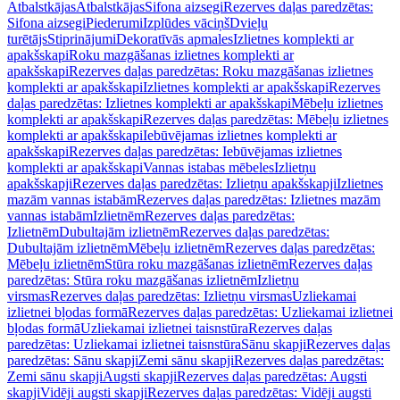
Atbalstkājas
Atbalstkājas
Sifona aizsegi
Rezerves daļas paredzētas:
Sifona aizsegi
Piederumi
Izplūdes vāciņš
Dvieļu
turētājs
Stiprinājumi
Dekoratīvās apmales
Izlietnes komplekti ar
apakšskapi
Roku mazgāšanas izlietnes komplekti ar
apakšskapi
Rezerves daļas paredzētas: Roku mazgāšanas izlietnes
komplekti ar apakšskapi
Izlietnes komplekti ar apakšskapi
Rezerves
daļas paredzētas: Izlietnes komplekti ar apakšskapi
Mēbeļu izlietnes
komplekti ar apakšskapi
Rezerves daļas paredzētas: Mēbeļu izlietnes
komplekti ar apakšskapi
Iebūvējamas izlietnes komplekti ar
apakšskapi
Rezerves daļas paredzētas: Iebūvējamas izlietnes
komplekti ar apakšskapi
Vannas istabas mēbeles
Izlietņu
apakšskapji
Rezerves daļas paredzētas: Izlietņu apakšskapji
Izlietnes
mazām vannas istabām
Rezerves daļas paredzētas: Izlietnes mazām
vannas istabām
Izlietnēm
Rezerves daļas paredzētas:
Izlietnēm
Dubultajām izlietnēm
Rezerves daļas paredzētas:
Dubultajām izlietnēm
Mēbeļu izlietnēm
Rezerves daļas paredzētas:
Mēbeļu izlietnēm
Stūra roku mazgāšanas izlietnēm
Rezerves daļas
paredzētas: Stūra roku mazgāšanas izlietnēm
Izlietņu
virsmas
Rezerves daļas paredzētas: Izlietņu virsmas
Uzliekamai
izlietnei bļodas formā
Rezerves daļas paredzētas: Uzliekamai izlietnei
bļodas formā
Uzliekamai izlietnei taisnstūra
Rezerves daļas
paredzētas: Uzliekamai izlietnei taisnstūra
Sānu skapji
Rezerves daļas
paredzētas: Sānu skapji
Zemi sānu skapji
Rezerves daļas paredzētas:
Zemi sānu skapji
Augsti skapji
Rezerves daļas paredzētas: Augsti
skapji
Vidēji augsti skapji
Rezerves daļas paredzētas: Vidēji augsti