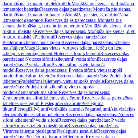
darbināšana, izmantojot elektrotīklu
Montāža pie sienas, darbināšana,
izmantojot baterijas
Rezerves daļas paredzētas: Montāža pie sienas,
darbināšana, izmantojot baterijas
Montāža pie sienas, darbināšana,
izmantojot ģeneratoru
Rezerves daļas paredzētas: Montāža pie
sienas, darbināšana, izmantojot ģeneratoru
Montāža pie sienas, divu
rokturu maisītājs
Rezerves daļas paredzētas: Montāža pie sienas, divu
rokturu maisītājs
Piederumi
Rezerves daļas paredzētas:
Piederumi
Izlietnes maisītājiem
Rezerves daļas paredzētas: Izlietnes
maisītājiem
Mazgāšanas vietas, virtuves izlietņu, ierīču un lieto
izlietņu savienotājelementi
Noteces sifoni izlietnēm
Rezerves daļas
paredzētas: Noteces sifoni izlietnēm
P veida sifoni
Rezerves daļas
paredzētas: P veida sifoni
P veida sifoni, vietu taupoši
modeļi
Rezerves daļas paredzētas: P veida sifoni, vietu taupoši
modeļi
Pudeļsifoni izlietnēm
Rezerves daļas paredzētas: Pudeļsifoni
izlietnēm
Pudeļsifoni izlietnēm, vietu taupošs modelis
Rezerves daļas
paredzētas: Pudeļsifoni izlietnēm, vietu taupošs
modelis
Zemapmetuma sifoni
Rezerves daļas paredzētas:
Zemapmetuma sifoni
Izlietnes pieslēgumi
Rezerves daļas paredzētas:
Izlietnes pieslēgumi
Pieslēguma īscaurule
Pieslēguma
līkumi
Pārsegi
Blīvējumi
Vertikālās caurules
Pagarinājumi
Aktivizācijas
elementi
Noteces sifoni izlietnēm
Rezerves daļas paredzētas: Noteces
sifoni izlietnēm
P veida sifoni
Rezerves daļas paredzētas: P veida
sifoni
Virtuves izlietņu pieslēgumi
Rezerves daļas paredzētas:
Virtuves izlietņu pieslēgumi
Pieslēguma īscaurule
Rezerves daļas
paredzētas: Pieslēguma īscaurule
Piederumi
Rezerves daļas