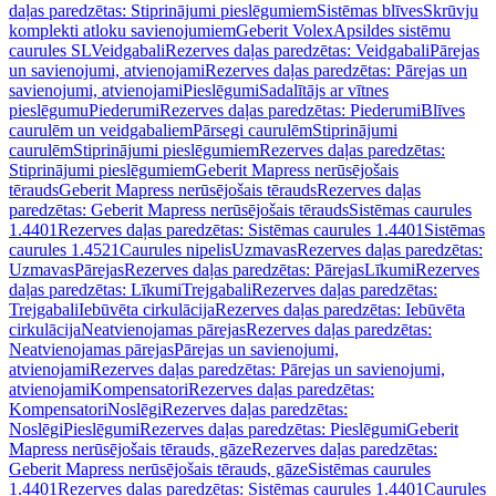
daļas paredzētas: Stiprinājumi pieslēgumiem
Sistēmas blīves
Skrūvju
komplekti atloku savienojumiem
Geberit Volex
Apsildes sistēmu
caurules SL
Veidgabali
Rezerves daļas paredzētas: Veidgabali
Pārejas
un savienojumi, atvienojami
Rezerves daļas paredzētas: Pārejas un
savienojumi, atvienojami
Pieslēgumi
Sadalītājs ar vītnes
pieslēgumu
Piederumi
Rezerves daļas paredzētas: Piederumi
Blīves
caurulēm un veidgabaliem
Pārsegi caurulēm
Stiprinājumi
caurulēm
Stiprinājumi pieslēgumiem
Rezerves daļas paredzētas:
Stiprinājumi pieslēgumiem
Geberit Mapress nerūsējošais
tērauds
Geberit Mapress nerūsējošais tērauds
Rezerves daļas
paredzētas: Geberit Mapress nerūsējošais tērauds
Sistēmas caurules
1.4401
Rezerves daļas paredzētas: Sistēmas caurules 1.4401
Sistēmas
caurules 1.4521
Caurules nipelis
Uzmavas
Rezerves daļas paredzētas:
Uzmavas
Pārejas
Rezerves daļas paredzētas: Pārejas
Līkumi
Rezerves
daļas paredzētas: Līkumi
Trejgabali
Rezerves daļas paredzētas:
Trejgabali
Iebūvēta cirkulācija
Rezerves daļas paredzētas: Iebūvēta
cirkulācija
Neatvienojamas pārejas
Rezerves daļas paredzētas:
Neatvienojamas pārejas
Pārejas un savienojumi,
atvienojami
Rezerves daļas paredzētas: Pārejas un savienojumi,
atvienojami
Kompensatori
Rezerves daļas paredzētas:
Kompensatori
Noslēgi
Rezerves daļas paredzētas:
Noslēgi
Pieslēgumi
Rezerves daļas paredzētas: Pieslēgumi
Geberit
Mapress nerūsējošais tērauds, gāze
Rezerves daļas paredzētas:
Geberit Mapress nerūsējošais tērauds, gāze
Sistēmas caurules
1.4401
Rezerves daļas paredzētas: Sistēmas caurules 1.4401
Caurules