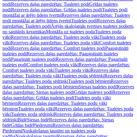
podi
Rezerves daļas paredzētas: Tualetes podi
Grīdas tualetes
podi
Rezerves daļas paredzētas: Grīdas tualetes podi
Tualetes podi
montāžai ar ārējo ūdens tvertni
Rezerves daļas paredzētas: Tualetes
podi montāžai ar ārējo ūdens tvertni
Tualetes podi
Rezerves daļas
paredzētas: Tualetes podi
Ārējās skalojamās tvertnes tualetes podiem,
no sanitārās keramikas
Montāža uz tualetes poda
Tualetes poda
vāki
Rezerves daļas paredzētas: Tualetes poda vāki
Tualetes poda
vāki
Rezerves daļas paredzētas: Tualetes poda vāki
Comfort tualetes
podi
Rezerves daļas paredzētas: Comfort tualetes podi
Paaugstināti
tualetes podi
Rezerves daļas paredzētas: Paaugstināti tualetes
podi
Pagarināti tualetes podi
Rezerves daļas paredzētas: Pagarināti
tualetes podi
Comfort tualetes poda vāki
Rezerves daļas paredzētas:
Comfort tualetes poda vāki
Tualetes poda vāki
Rezerves daļas
paredzētas: Tualetes poda vāki
Tualetes poda sēdriņķi
Rezerves daļas
paredzētas: Tualetes poda sēdriņķi
Tualetes podi bērniem
Rezerves
daļas paredzētas: Tualetes podi bērniem
Sienas tualetes podi
Rezerves
daļas paredzētas: Sienas tualetes podi
Grīdas tualetes podi
Rezerves
daļas paredzētas: Grīdas tualetes podi
Tualetes podu vāki
bērniem
Rezerves daļas paredzētas: Tualetes podu vāki
bērniem
Tualetes poda vāki
Rezerves daļas paredzētas: Tualetes poda
vāki
Tualetes poda sēdriņķi
Rezerves daļas paredzētas: Tualetes poda
sēdriņķi
Bidē
Sienas bidē
Rezerves daļas paredzētas: Sienas
bidē
Grīdas bidē
Piederumi
Rezerves daļas paredzētas:
Piederumi
Noskalošanas taustiņi un tualetes poda
vadība
Noskalošanas taustiņi
Rezerves daļas paredzētas: