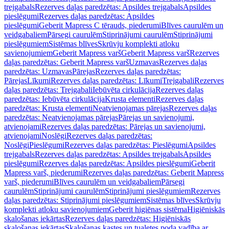
trejgabals
Rezerves daļas paredzētas: Apsildes trejgabals
Apsildes
pieslēgumi
Rezerves daļas paredzētas: Apsildes
pieslēgumi
Geberit Mapress C tērauds, piederumi
Blīves caurulēm un
veidgabaliem
Pārsegi caurulēm
Stiprinājumi caurulēm
Stiprinājumi
pieslēgumiem
Sistēmas blīves
Skrūvju komplekti atloku
savienojumiem
Geberit Mapress varš
Geberit Mapress varš
Rezerves
daļas paredzētas: Geberit Mapress varš
Uzmavas
Rezerves daļas
paredzētas: Uzmavas
Pārejas
Rezerves daļas paredzētas:
Pārejas
Līkumi
Rezerves daļas paredzētas: Līkumi
Trejgabali
Rezerves
daļas paredzētas: Trejgabali
Iebūvēta cirkulācija
Rezerves daļas
paredzētas: Iebūvēta cirkulācija
Krusta elementi
Rezerves daļas
paredzētas: Krusta elementi
Neatvienojamas pārejas
Rezerves daļas
paredzētas: Neatvienojamas pārejas
Pārejas un savienojumi,
atvienojami
Rezerves daļas paredzētas: Pārejas un savienojumi,
atvienojami
Noslēgi
Rezerves daļas paredzētas:
Noslēgi
Pieslēgumi
Rezerves daļas paredzētas: Pieslēgumi
Apsildes
trejgabals
Rezerves daļas paredzētas: Apsildes trejgabals
Apsildes
pieslēgumi
Rezerves daļas paredzētas: Apsildes pieslēgumi
Geberit
Mapress varš, piederumi
Rezerves daļas paredzētas: Geberit Mapress
varš, piederumi
Blīves caurulēm un veidgabaliem
Pārsegi
caurulēm
Stiprinājumi caurulēm
Stiprinājumi pieslēgumiem
Rezerves
daļas paredzētas: Stiprinājumi pieslēgumiem
Sistēmas blīves
Skrūvju
komplekti atloku savienojumiem
Geberit higiēnas sistēma
Higiēniskās
skalošanas iekārtas
Rezerves daļas paredzētas: Higiēniskās
skalošanas iekārtas
Skalošanas kastes un tualetes poda vadība ar