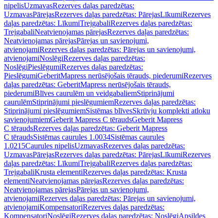
nipelis
Uzmavas
Rezerves daļas paredzētas:
Uzmavas
Pārejas
Rezerves daļas paredzētas: Pārejas
Līkumi
Rezerves
daļas paredzētas: Līkumi
Trejgabali
Rezerves daļas paredzētas:
Trejgabali
Neatvienojamas pārejas
Rezerves daļas paredzētas:
Neatvienojamas pārejas
Pārejas un savienojumi,
atvienojami
Rezerves daļas paredzētas: Pārejas un savienojumi,
atvienojami
Noslēgi
Rezerves daļas paredzētas:
Noslēgi
Pieslēgumi
Rezerves daļas paredzētas:
Pieslēgumi
GeberitMapress nerūsējošais tērauds, piederumi
Rezerves
daļas paredzētas: GeberitMapress nerūsējošais tērauds,
piederumi
Blīves caurulēm un veidgabaliem
Stiprinājumi
caurulēm
Stiprinājumi pieslēgumiem
Rezerves daļas paredzētas:
Stiprinājumi pieslēgumiem
Sistēmas blīves
Skrūvju komplekti atloku
savienojumiem
Geberit Mapress C tērauds
Geberit Mapress
C tērauds
Rezerves daļas paredzētas: Geberit Mapress
C tērauds
Sistēmas caurules 1.0034
Sistēmas caurules
1.0215
Caurules nipelis
Uzmavas
Rezerves daļas paredzētas:
Uzmavas
Pārejas
Rezerves daļas paredzētas: Pārejas
Līkumi
Rezerves
daļas paredzētas: Līkumi
Trejgabali
Rezerves daļas paredzētas:
Trejgabali
Krusta elementi
Rezerves daļas paredzētas: Krusta
elementi
Neatvienojamas pārejas
Rezerves daļas paredzētas:
Neatvienojamas pārejas
Pārejas un savienojumi,
atvienojami
Rezerves daļas paredzētas: Pārejas un savienojumi,
atvienojami
Kompensatori
Rezerves daļas paredzētas:
Kompensatori
Noslēgi
Rezerves daļas paredzētas: Noslēgi
Apsildes