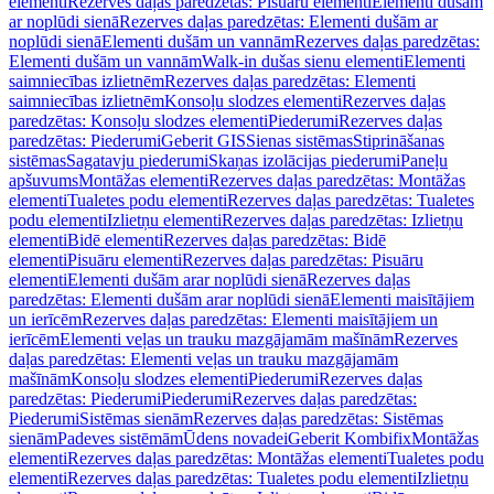
elementi
Rezerves daļas paredzētas: Pisuāru elementi
Elementi dušām
ar noplūdi sienā
Rezerves daļas paredzētas: Elementi dušām ar
noplūdi sienā
Elementi dušām un vannām
Rezerves daļas paredzētas:
Elementi dušām un vannām
Walk-in dušas sienu elementi
Elementi
saimniecības izlietnēm
Rezerves daļas paredzētas: Elementi
saimniecības izlietnēm
Konsoļu slodzes elementi
Rezerves daļas
paredzētas: Konsoļu slodzes elementi
Piederumi
Rezerves daļas
paredzētas: Piederumi
Geberit GIS
Sienas sistēmas
Stiprināšanas
sistēmas
Sagatavju piederumi
Skaņas izolācijas piederumi
Paneļu
apšuvums
Montāžas elementi
Rezerves daļas paredzētas: Montāžas
elementi
Tualetes podu elementi
Rezerves daļas paredzētas: Tualetes
podu elementi
Izlietņu elementi
Rezerves daļas paredzētas: Izlietņu
elementi
Bidē elementi
Rezerves daļas paredzētas: Bidē
elementi
Pisuāru elementi
Rezerves daļas paredzētas: Pisuāru
elementi
Elementi dušām arar noplūdi sienā
Rezerves daļas
paredzētas: Elementi dušām arar noplūdi sienā
Elementi maisītājiem
un ierīcēm
Rezerves daļas paredzētas: Elementi maisītājiem un
ierīcēm
Elementi veļas un trauku mazgājamām mašīnām
Rezerves
daļas paredzētas: Elementi veļas un trauku mazgājamām
mašīnām
Konsoļu slodzes elementi
Piederumi
Rezerves daļas
paredzētas: Piederumi
Piederumi
Rezerves daļas paredzētas:
Piederumi
Sistēmas sienām
Rezerves daļas paredzētas: Sistēmas
sienām
Padeves sistēmām
Ūdens novadei
Geberit Kombifix
Montāžas
elementi
Rezerves daļas paredzētas: Montāžas elementi
Tualetes podu
elementi
Rezerves daļas paredzētas: Tualetes podu elementi
Izlietņu