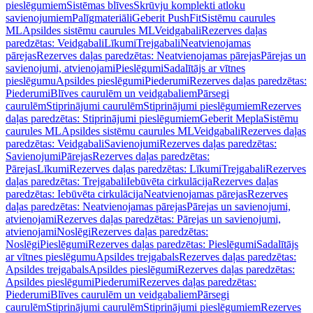
pieslēgumiem
Sistēmas blīves
Skrūvju komplekti atloku
savienojumiem
Palīgmateriāli
Geberit PushFit
Sistēmu caurules
ML
Apsildes sistēmu caurules ML
Veidgabali
Rezerves daļas
paredzētas: Veidgabali
Līkumi
Trejgabali
Neatvienojamas
pārejas
Rezerves daļas paredzētas: Neatvienojamas pārejas
Pārejas un
savienojumi, atvienojami
Pieslēgumi
Sadalītājs ar vītnes
pieslēgumu
Apsildes pieslēgumi
Piederumi
Rezerves daļas paredzētas:
Piederumi
Blīves caurulēm un veidgabaliem
Pārsegi
caurulēm
Stiprinājumi caurulēm
Stiprinājumi pieslēgumiem
Rezerves
daļas paredzētas: Stiprinājumi pieslēgumiem
Geberit Mepla
Sistēmu
caurules ML
Apsildes sistēmu caurules ML
Veidgabali
Rezerves daļas
paredzētas: Veidgabali
Savienojumi
Rezerves daļas paredzētas:
Savienojumi
Pārejas
Rezerves daļas paredzētas:
Pārejas
Līkumi
Rezerves daļas paredzētas: Līkumi
Trejgabali
Rezerves
daļas paredzētas: Trejgabali
Iebūvēta cirkulācija
Rezerves daļas
paredzētas: Iebūvēta cirkulācija
Neatvienojamas pārejas
Rezerves
daļas paredzētas: Neatvienojamas pārejas
Pārejas un savienojumi,
atvienojami
Rezerves daļas paredzētas: Pārejas un savienojumi,
atvienojami
Noslēgi
Rezerves daļas paredzētas:
Noslēgi
Pieslēgumi
Rezerves daļas paredzētas: Pieslēgumi
Sadalītājs
ar vītnes pieslēgumu
Apsildes trejgabals
Rezerves daļas paredzētas:
Apsildes trejgabals
Apsildes pieslēgumi
Rezerves daļas paredzētas:
Apsildes pieslēgumi
Piederumi
Rezerves daļas paredzētas:
Piederumi
Blīves caurulēm un veidgabaliem
Pārsegi
caurulēm
Stiprinājumi caurulēm
Stiprinājumi pieslēgumiem
Rezerves