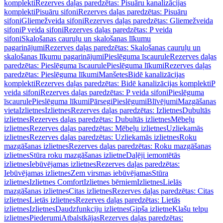
komplekti
Rezerves daļas paredzētas: Pisuāru kanalizācijas
komplekti
Pisuāru sifoni
Rezerves daļas paredzētas: Pisuāru
sifoni
Gliemežveida sifoni
Rezerves daļas paredzētas: Gliemežveida
sifoni
P veida sifoni
Rezerves daļas paredzētas: P veida
sifoni
Skalošanas cauruļu un skalošanas līkumu
pagarinājumi
Rezerves daļas paredzētas: Skalošanas cauruļu un
skalošanas līkumu pagarinājumi
Pieslēguma īscaurule
Rezerves daļas
paredzētas: Pieslēguma īscaurule
Pieslēguma līkumi
Rezerves daļas
paredzētas: Pieslēguma līkumi
Manšetes
Bidē kanalizācijas
komplekti
Rezerves daļas paredzētas: Bidē kanalizācijas komplekti
P
veida sifoni
Rezerves daļas paredzētas: P veida sifoni
Pieslēguma
īscaurule
Pieslēguma līkumi
Pārsegi
Pieslēgumi
Blīvējumi
Mazgāšanas
vieta
Izlietnes
Izlietnes
Rezerves daļas paredzētas: Izlietnes
Dubultās
izlietnes
Rezerves daļas paredzētas: Dubultās izlietnes
Mēbeļu
izlietnes
Rezerves daļas paredzētas: Mēbeļu izlietnes
Uzliekamās
izlietnes
Rezerves daļas paredzētas: Uzliekamās izlietnes
Roku
mazgāšanas izlietnes
Rezerves daļas paredzētas: Roku mazgāšanas
izlietnes
Stūra roku mazgāšanas izlietne
Daļēji iemontētās
izlietnes
Iebūvējamas izlietnes
Rezerves daļas paredzētas:
Iebūvējamas izlietnes
Zem virsmas iebūvējamas
Stūra
izlietnes
Izlietnes Comfort
Izlietnes bērniem
Izlietnes
Lielās
mazgāšanas izlietnes
Citas izlietnes
Rezerves daļas paredzētas: Citas
izlietnes
Lietās izlietnes
Rezerves daļas paredzētas: Lietās
izlietnes
Izlietnes
Daudzfunkciju izlietnes
Ģipša izlietne
Klašu telpu
izlietnes
Piederumi
Atbalstkājas
Rezerves daļas paredzētas: