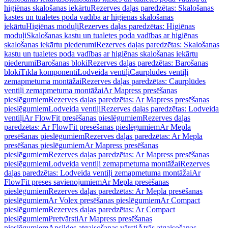
higiēnas skalošanas iekārtu
Rezerves daļas paredzētas: Skalošanas
kastes un tualetes poda vadība ar higiēnas skalošanas
iekārtu
Higiēnas moduļi
Rezerves daļas paredzētas: Higiēnas
moduļi
Skalošanas kastu un tualetes poda vadības ar higiēnas
skalošanas iekārtu piederumi
Rezerves daļas paredzētas: Skalošanas
kastu un tualetes poda vadības ar higiēnas skalošanas iekārtu
piederumi
Barošanas bloki
Rezerves daļas paredzētas: Barošanas
bloki
Tīkla komponenti
Lodveida ventiļi
Caurplūdes ventiļi
zemapmetuma montāžai
Rezerves daļas paredzētas: Caurplūdes
ventiļi zemapmetuma montāžai
Ar Mapress presēšanas
pieslēgumiem
Rezerves daļas paredzētas: Ar Mapress presēšanas
pieslēgumiem
Lodveida ventiļi
Rezerves daļas paredzētas: Lodveida
ventiļi
Ar FlowFit presēšanas pieslēgumiem
Rezerves daļas
paredzētas: Ar FlowFit presēšanas pieslēgumiem
Ar Mepla
presēšanas pieslēgumiem
Rezerves daļas paredzētas: Ar Mepla
presēšanas pieslēgumiem
Ar Mapress presēšanas
pieslēgumiem
Rezerves daļas paredzētas: Ar Mapress presēšanas
pieslēgumiem
Lodveida ventiļi zemapmetuma montāžai
Rezerves
daļas paredzētas: Lodveida ventiļi zemapmetuma montāžai
Ar
FlowFit preses savienojumiem
Ar Mepla presēšanas
pieslēgumiem
Rezerves daļas paredzētas: Ar Mepla presēšanas
pieslēgumiem
Ar Volex presēšanas pieslēgumiem
Ar Compact
pieslēgumiem
Rezerves daļas paredzētas: Ar Compact
pieslēgumiem
Pretvārsti
Ar Mapress presēšanas
pieslēgumiem
Apsildes atgaisošanas vārsti
Ātrās atgaisošanas