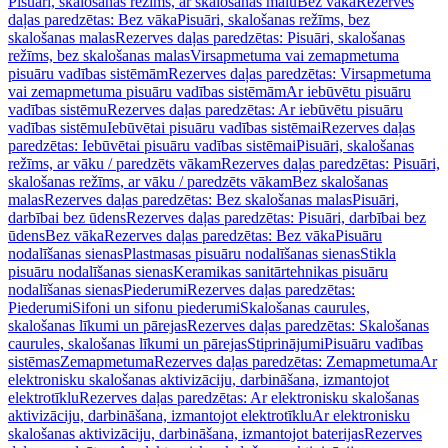
Pisuāri, skalošanas režīms, ar skalošanas malu
Bez vāka
Rezerves
daļas paredzētas: Bez vāka
Pisuāri, skalošanas režīms, bez
skalošanas malas
Rezerves daļas paredzētas: Pisuāri, skalošanas
režīms, bez skalošanas malas
Virsapmetuma vai zemapmetuma
pisuāru vadības sistēmām
Rezerves daļas paredzētas: Virsapmetuma
vai zemapmetuma pisuāru vadības sistēmām
Ar iebūvētu pisuāru
vadības sistēmu
Rezerves daļas paredzētas: Ar iebūvētu pisuāru
vadības sistēmu
Iebūvētai pisuāru vadības sistēmai
Rezerves daļas
paredzētas: Iebūvētai pisuāru vadības sistēmai
Pisuāri, skalošanas
režīms, ar vāku / paredzēts vākam
Rezerves daļas paredzētas: Pisuāri,
skalošanas režīms, ar vāku / paredzēts vākam
Bez skalošanas
malas
Rezerves daļas paredzētas: Bez skalošanas malas
Pisuāri,
darbībai bez ūdens
Rezerves daļas paredzētas: Pisuāri, darbībai bez
ūdens
Bez vāka
Rezerves daļas paredzētas: Bez vāka
Pisuāru
nodalīšanas sienas
Plastmasas pisuāru nodalīšanas sienas
Stikla
pisuāru nodalīšanas sienas
Keramikas sanitārtehnikas pisuāru
nodalīšanas sienas
Piederumi
Rezerves daļas paredzētas:
Piederumi
Sifoni un sifonu piederumi
Skalošanas caurules,
skalošanas līkumi un pārejas
Rezerves daļas paredzētas: Skalošanas
caurules, skalošanas līkumi un pārejas
Stiprinājumi
Pisuāru vadības
sistēmas
Zemapmetuma
Rezerves daļas paredzētas: Zemapmetuma
Ar
elektronisku skalošanas aktivizāciju, darbināšana, izmantojot
elektrotīklu
Rezerves daļas paredzētas: Ar elektronisku skalošanas
aktivizāciju, darbināšana, izmantojot elektrotīklu
Ar elektronisku
skalošanas aktivizāciju, darbināšana, izmantojot baterijas
Rezerves