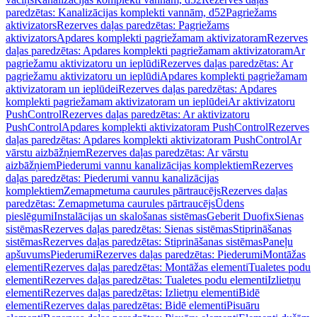
paredzētas: Kanalizācijas komplekti vannām, d52
Pagriežams
aktivizators
Rezerves daļas paredzētas: Pagriežams
aktivizators
Apdares komplekti pagriežamam aktivizatoram
Rezerves
daļas paredzētas: Apdares komplekti pagriežamam aktivizatoram
Ar
pagriežamu aktivizatoru un ieplūdi
Rezerves daļas paredzētas: Ar
pagriežamu aktivizatoru un ieplūdi
Apdares komplekti pagriežamam
aktivizatoram un ieplūdei
Rezerves daļas paredzētas: Apdares
komplekti pagriežamam aktivizatoram un ieplūdei
Ar aktivizatoru
PushControl
Rezerves daļas paredzētas: Ar aktivizatoru
PushControl
Apdares komplekti aktivizatoram PushControl
Rezerves
daļas paredzētas: Apdares komplekti aktivizatoram PushControl
Ar
vārstu aizbāžņiem
Rezerves daļas paredzētas: Ar vārstu
aizbāžņiem
Piederumi vannu kanalizācijas komplektiem
Rezerves
daļas paredzētas: Piederumi vannu kanalizācijas
komplektiem
Zemapmetuma caurules pārtraucējs
Rezerves daļas
paredzētas: Zemapmetuma caurules pārtraucējs
Ūdens
pieslēgumi
Instalācijas un skalošanas sistēmas
Geberit Duofix
Sienas
sistēmas
Rezerves daļas paredzētas: Sienas sistēmas
Stiprināšanas
sistēmas
Rezerves daļas paredzētas: Stiprināšanas sistēmas
Paneļu
apšuvums
Piederumi
Rezerves daļas paredzētas: Piederumi
Montāžas
elementi
Rezerves daļas paredzētas: Montāžas elementi
Tualetes podu
elementi
Rezerves daļas paredzētas: Tualetes podu elementi
Izlietņu
elementi
Rezerves daļas paredzētas: Izlietņu elementi
Bidē
elementi
Rezerves daļas paredzētas: Bidē elementi
Pisuāru