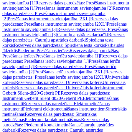
savienojamība [1]
Rezerves daļas paredzētas: Presēšanas instrumentu
savienojamība [1]
Presēšanas instrumentu savienojamība [2]
Rezerves
daļas paredzētas: Presēšanas instrumentu savienojamība
[2]
Presēšanas instrumentu savietojamība [2XL]
Rezerves daļas
paredzētas: Presēšanas instrumentu savietojamība [2XL]
Presēšanas
instrumentu savietojamība [3]
Rezerves daļas paredzētas: Presēšanas
instrumentu savietojamība [3]
Cauruļu apstrādes darbarīki
Rezerves
daļas paredzētas: Cauruļu apstrādes darbarīki
Spiediena testa
korķis
Rezerves daļas paredzētas: Spiediena testa korķis
Pārbaudes
līdzeklis
Piederumi
Presēšanas ierīces
Rezerves daļas paredzētas:
Presēšanas ierīces
Presēšanas ierīču savietojamība [1]
Rezerves daļas
paredzētas: Presēšanas ierīču savietojamība [1]
Presēšanas ierīču
savietojamība [2]
Rezerves daļas paredzētas: Presēšanas ierīču
savietojamība [2]
Presēšanas ierīču savietojamība [2XL]
Rezerves
daļas paredzētas: Presēšanas ierīču savietojamība [2XL]
Universālais
koferis
Rezerves daļas paredzētas: Universālais koferis
Universālais
koferis
Rezerves daļas paredzētas: Universālais koferis
Instrumenti
Geberit Silent-db20/Geberit PE
Rezerves daļas paredzētas:
Instrumenti Geberit Silent-db20/Geberit PE
Elektrometināšanas
instrumenti
Rezerves daļas paredzētas: Elektrometināšanas
instrumenti
Piederumi elektrometināšanas instrumentiem
Simetriskās
metināšanas
Rezerves daļas paredzētas: Simetriskās
metināšanas
Piederumi kontaktmetināšanas
Rezerves daļas
paredzētas: Piederumi kontaktmetināšanas
Cauruļu apstrādes
darbarīki
Rezerves daļas paredzētas: Cauruļu apstrādes