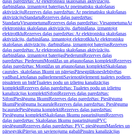
daļas paredzētas: Ar elektronisku skalošanas aktivizāciju,
darbināšana, izmantojot baterijas
Ar pneimatisku skalošanas
aktivizāciju
Rezerves daļas paredzētas: Ar pneimatisku skalošanas
aktivizāciju
Standarta
Rezerves daļas paredzētas:
Standarta
Virsapmetuma
Rezerves daļas paredzētas: Virsapmetuma
Ar
elektronisku skalošanas aktivizāciju, darbināšana, izmantojot
elektrotīklu
Rezerves daļas paredzētas: Ar elektronisku skalošanas
aktivizāciju, darbināšana, izmantojot elektrotīklu
Ar elektronisku
skalošanas aktivizāciju, darbināšana, izmantojot baterijas
Rezerves
daļas paredzētas: Ar elektronisku skalošanas aktivizāciju,
darbināšana, izmantojot baterijas
Piederumi
Rezerves daļas
paredzētas: Piederumi
Montāžas un atjaunošanas komplekti
Rezerves
daļas paredzētas: Montāžas un atjaunošanas komplekti
Skalošanas
caurules, skalošanas līkumi un pārejas
Pārsegplāksnes
Iebūvētas
vadības
Lietošanas palīgelementi
Savienotājelementi tualetes podiem,
pisuāriem un bidē
Tualetes podu un izlietņu kanalizācijas
komplekti
Rezerves daļas paredzētas: Tualetes podu un izlietņu
kanalizācijas komplekti
Sifoni
Rezerves daļas paredzētas:
Sifoni
Pieslēguma līkumi
Rezerves daļas paredzētas: Pieslēguma
līkumi
Pieslēguma īscaurule
Rezerves daļas paredzētas: Pieslēguma
īscaurule
Pieslēguma komplekti
Rezerves daļas paredzētas:
Pieslēguma komplekti
Skalošanas līkumu pagarinājumi
Rezerves
daļas paredzētas: Skalošanas līkumu pagarinājumi
PVC
pieslēgumi
Rezerves daļas paredzētas: PVC pieslēgumi
Manšetes un
pārsegvāki
Pārejas un savienojuma gabali
Pisuāru kanalizācijas