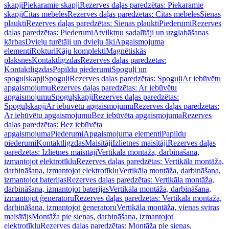
skapji
Piekaramie skapji
Rezerves daļas paredzētas: Piekaramie
skapji
Citas mēbeles
Rezerves daļas paredzētas: Citas mēbeles
Sienas
plaukti
Rezerves daļas paredzētas: Sienas plaukti
Piederumi
Rezerves
daļas paredzētas: Piederumi
Atvilktņu sadalītāji un uzglabāšanas
kārbas
Dvieļu turētāji un dvieļu āķi
Apgaismojuma
elementi
Rokturi
Kāju komplekti
Magnētiskās
plāksnes
Kontaktligzdas
Rezerves daļas paredzētas:
Kontaktligzdas
Papildu piederumi
Spoguļi un
spoguļskapji
Spoguļi
Rezerves daļas paredzētas: Spoguļi
Ar iebūvētu
apgaismojumu
Rezerves daļas paredzētas: Ar iebūvētu
apgaismojumu
Spoguļskapji
Rezerves daļas paredzētas:
Spoguļskapji
Ar iebūvētu apgaismojumu
Rezerves daļas paredzētas:
Ar iebūvētu apgaismojumu
Bez iebūvēta apgaismojuma
Rezerves
daļas paredzētas: Bez iebūvēta
apgaismojuma
Piederumi
Apgaismojuma elementi
Papildu
piederumi
Kontaktligzdas
Maisītāji
Izlietnes maisītāji
Rezerves daļas
paredzētas: Izlietnes maisītāji
Vertikāla montāža, darbināšana,
izmantojot elektrotīklu
Rezerves daļas paredzētas: Vertikāla montāža,
darbināšana, izmantojot elektrotīklu
Vertikāla montāža, darbināšana,
izmantojot baterijas
Rezerves daļas paredzētas: Vertikāla montāža,
darbināšana, izmantojot baterijas
Vertikāla montāža, darbināšana,
izmantojot ģeneratoru
Rezerves daļas paredzētas: Vertikāla montāža,
darbināšana, izmantojot ģeneratoru
Vertikāla montāža, vienas sviras
maisītājs
Montāža pie sienas, darbināšana, izmantojot
elektrotīklu
Rezerves daļas paredzētas: Montāža pie sienas,