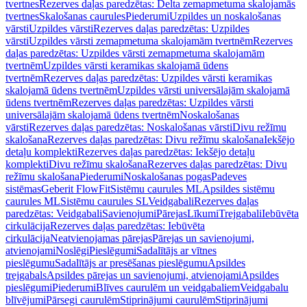
tvertnes
Rezerves daļas paredzētas: Delta zemapmetuma skalojamās
tvertnes
Skalošanas caurules
Piederumi
Uzpildes un noskalošanas
vārsti
Uzpildes vārsti
Rezerves daļas paredzētas: Uzpildes
vārsti
Uzpildes vārsti zemapmetuma skalojamām tvertnēm
Rezerves
daļas paredzētas: Uzpildes vārsti zemapmetuma skalojamām
tvertnēm
Uzpildes vārsti keramikas skalojamā ūdens
tvertnēm
Rezerves daļas paredzētas: Uzpildes vārsti keramikas
skalojamā ūdens tvertnēm
Uzpildes vārsti universālajām skalojamā
ūdens tvertnēm
Rezerves daļas paredzētas: Uzpildes vārsti
universālajām skalojamā ūdens tvertnēm
Noskalošanas
vārsti
Rezerves daļas paredzētas: Noskalošanas vārsti
Divu režīmu
skalošana
Rezerves daļas paredzētas: Divu režīmu skalošana
Iekšējo
detaļu komplekti
Rezerves daļas paredzētas: Iekšējo detaļu
komplekti
Divu režīmu skalošana
Rezerves daļas paredzētas: Divu
režīmu skalošana
Piederumi
Noskalošanas pogas
Padeves
sistēmas
Geberit FlowFit
Sistēmu caurules ML
Apsildes sistēmu
caurules ML
Sistēmu caurules SL
Veidgabali
Rezerves daļas
paredzētas: Veidgabali
Savienojumi
Pārejas
Līkumi
Trejgabali
Iebūvēta
cirkulācija
Rezerves daļas paredzētas: Iebūvēta
cirkulācija
Neatvienojamas pārejas
Pārejas un savienojumi,
atvienojami
Noslēgi
Pieslēgumi
Sadalītājs ar vītnes
pieslēgumu
Sadalītājs ar presēšanas pieslēgumu
Apsildes
trejgabals
Apsildes pārejas un savienojumi, atvienojami
Apsildes
pieslēgumi
Piederumi
Blīves caurulēm un veidgabaliem
Veidgabalu
blīvējumi
Pārsegi caurulēm
Stiprinājumi caurulēm
Stiprinājumi