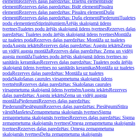
elementi
Rezerves daļas paredzētas: Izlietņu elementi
Bidē
elementi
Rezerves daļas paredzētas: Bidē elementi
Pisuāru
elementi
Rezerves daļas paredzētas: Pisuāru elementi
Dušu
elementi
Rezerves daļas paredzētas: Dušu elementi
Piederumi
Tualetes
podu elementiem
Stiprinājumiem
Ārējās skalojamā ūdens
tvertnes
Tualetes podu ārējās skalojamā ūdens tvertnes
Rezerves daļas
paredzētas: Tualetes podu ārējās skalojamā ūdens tvertnes
Montāža
uz tualetes poda
Rezerves daļas paredzētas: Montāža uz tualetes
poda
Augstu iekārts
Rezerves daļas paredzētas: Augstu iekārts
Zema
un vidēji augsta montāža
Rezerves daļas paredzētas: Zema un vidēji
augsta montāža
Tualetes podu ārējās skalojamā ūdens tvertnes no
sanitārās keramikas
Rezerves daļas paredzētas: Tualetes podu ārējās
skalojamā ūdens tvertnes no sanitārās keramikas
Montāža uz tualetes
poda
Rezerves daļas paredzētas: Montāža uz tualetes
poda
Skalošanas caurules virsapmetuma skalojamā ūdens
tvertnēm
Rezerves daļas paredzētas: Skalošanas caurules
virsapmetuma skalojamā ūdens tvertnēm
Augstu iekārts
Rezerves
daļas paredzētas: Augstu iekārts
Zema un vidēji augsta
montāža
Piederumi
Rezerves daļas paredzētas:
Piederumi
Pieslēgumi
Rezerves daļas paredzētas: Pieslēgumi
Stūra
vārsti
Manšetes
Zemapmetuma skalojamās tvertnes
Sigma
zemapmetuma skalojamās tvertnes
Rezerves daļas paredzētas: Sigma
zemapmetuma skalojamās tvertnes
Omega zemapmetuma skalojamās
tvertnes
Rezerves daļas paredzētas: Omega zemapmetuma
skalojamās tvertnes
Delta zemapmetuma skalojamās