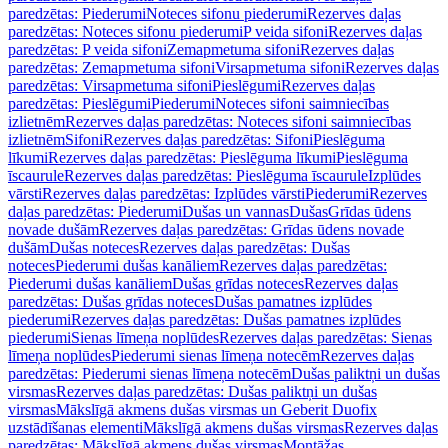
paredzētas: Piederumi
Noteces sifonu piederumi
Rezerves daļas
paredzētas: Noteces sifonu piederumi
P veida sifoni
Rezerves daļas
paredzētas: P veida sifoni
Zemapmetuma sifoni
Rezerves daļas
paredzētas: Zemapmetuma sifoni
Virsapmetuma sifoni
Rezerves daļas
paredzētas: Virsapmetuma sifoni
Pieslēgumi
Rezerves daļas
paredzētas: Pieslēgumi
Piederumi
Noteces sifoni saimniecības
izlietnēm
Rezerves daļas paredzētas: Noteces sifoni saimniecības
izlietnēm
Sifoni
Rezerves daļas paredzētas: Sifoni
Pieslēguma
līkumi
Rezerves daļas paredzētas: Pieslēguma līkumi
Pieslēguma
īscaurule
Rezerves daļas paredzētas: Pieslēguma īscaurule
Izplūdes
vārsti
Rezerves daļas paredzētas: Izplūdes vārsti
Piederumi
Rezerves
daļas paredzētas: Piederumi
Dušas un vannas
Dušas
Grīdas ūdens
novade dušām
Rezerves daļas paredzētas: Grīdas ūdens novade
dušām
Dušas noteces
Rezerves daļas paredzētas: Dušas
noteces
Piederumi dušas kanāliem
Rezerves daļas paredzētas:
Piederumi dušas kanāliem
Dušas grīdas noteces
Rezerves daļas
paredzētas: Dušas grīdas noteces
Dušas pamatnes izplūdes
piederumi
Rezerves daļas paredzētas: Dušas pamatnes izplūdes
piederumi
Sienas līmeņa noplūdes
Rezerves daļas paredzētas: Sienas
līmeņa noplūdes
Piederumi sienas līmeņa notecēm
Rezerves daļas
paredzētas: Piederumi sienas līmeņa notecēm
Dušas paliktņi un dušas
virsmas
Rezerves daļas paredzētas: Dušas paliktņi un dušas
virsmas
Mākslīgā akmens dušas virsmas un Geberit Duofix
uzstādīšanas elementi
Mākslīgā akmens dušas virsmas
Rezerves daļas
paredzētas: Mākslīgā akmens dušas virsmas
Montāžas