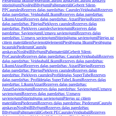
Pieslēguma līkumi
Piederumi
Cauruļu apskavas
Cauruļu apskavu
stiprinājumi
Noslēgi
Blīvējumi
Palīgmateriāli
Geberit Silent-
PP
Caurules
Rezerves daļas paredzētas: Caurules
Veidgabali
Rezerves
daļas paredzētas: Veidgabali
Līkumi
Rezerves daļas paredzētas:
Līkumi
Atzari
Rezerves daļas paredzētas: Atzari
Pārejas
Rezerves
daļas paredzētas: Pārejas
Piekļuves caurules
Rezerves daļas
paredzētas: Piekļuves caurules
Savienojumi
Rezerves daļas
paredzētas: Savienojumi
Uzmavu savienojumi
Rezerves daļas
paredzētas: Uzmavu savienojumi
Stiprinājuma savienojumi
Pārejas uz
citiem materiāliem
Savienotājelementi
Pieslēguma līkumi
Pieslēguma
īscaurule
Piederumi
Cauruļu
apskavas
Noslēgi
Blīvējumi
Palīgmateriāli
Geberit Silent-
Pro
Caurules
Rezerves daļas paredzētas: Caurules
Veidgabali
Rezerves
daļas paredzētas: Veidgabali
Līkumi
Rezerves daļas paredzētas:
Līkumi
Atzari
Rezerves daļas paredzētas: Atzari
Pārejas
Rezerves
daļas paredzētas: Pārejas
Piekļuves caurules
Rezerves daļas
paredzētas: Piekļuves caurules
Profildetaļas SuperTube
Rezerves
daļas paredzētas: Profildetaļas SuperTube
Līkumi
Rezerves daļas
paredzētas: Līkumi
Atzari
Rezerves daļas paredzētas:
Atzari
Savienojumi
Rezerves daļas paredzētas: Savienojumi
Uzmavu
savienojumi
Rezerves daļas paredzētas: Uzmavu
savienojumi
Stiprinājuma savienojumi
Pārejas uz citiem
materiāliem
Piederumi
Rezerves daļas paredzētas: Piederumi
Cauruļu
apskavas
Noslēgi
Blīvējumi
Rezerves daļas paredzētas:
Blīvējumi
Palīgmateriāli
Geberit PE
Caurules
Veidgabali
Rezerves