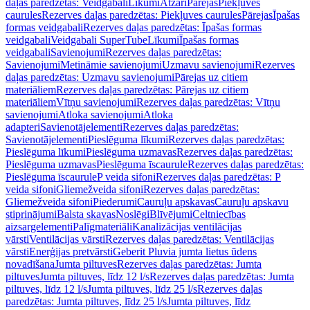
daļas paredzētas: Veidgabali
Līkumi
Atzari
Pārejas
Piekļuves
caurules
Rezerves daļas paredzētas: Piekļuves caurules
Pārejas
Īpašas
formas veidgabali
Rezerves daļas paredzētas: Īpašas formas
veidgabali
Veidgabali SuperTube
Līkumi
Īpašas formas
veidgabali
Savienojumi
Rezerves daļas paredzētas:
Savienojumi
Metināmie savienojumi
Uzmavu savienojumi
Rezerves
daļas paredzētas: Uzmavu savienojumi
Pārejas uz citiem
materiāliem
Rezerves daļas paredzētas: Pārejas uz citiem
materiāliem
Vītņu savienojumi
Rezerves daļas paredzētas: Vītņu
savienojumi
Atloka savienojumi
Atloka
adapteri
Savienotājelementi
Rezerves daļas paredzētas:
Savienotājelementi
Pieslēguma līkumi
Rezerves daļas paredzētas:
Pieslēguma līkumi
Pieslēguma uzmavas
Rezerves daļas paredzētas:
Pieslēguma uzmavas
Pieslēguma īscaurule
Rezerves daļas paredzētas:
Pieslēguma īscaurule
P veida sifoni
Rezerves daļas paredzētas: P
veida sifoni
Gliemežveida sifoni
Rezerves daļas paredzētas:
Gliemežveida sifoni
Piederumi
Cauruļu apskavas
Cauruļu apskavu
stiprinājumi
Balsta skavas
Noslēgi
Blīvējumi
Celtniecības
aizsargelementi
Palīgmateriāli
Kanalizācijas ventilācijas
vārsti
Ventilācijas vārsti
Rezerves daļas paredzētas: Ventilācijas
vārsti
Enerģijas pretvārsti
Geberit Pluvia jumta lietus ūdens
novadīšana
Jumta piltuves
Rezerves daļas paredzētas: Jumta
piltuves
Jumta piltuves, līdz 12 l/s
Rezerves daļas paredzētas: Jumta
piltuves, līdz 12 l/s
Jumta piltuves, līdz 25 l/s
Rezerves daļas
paredzētas: Jumta piltuves, līdz 25 l/s
Jumta piltuves, līdz