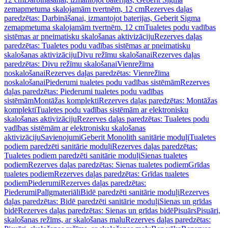
zemapmetuma skalojamām tvertnēm, 12 cm
Rezerves daļas
paredzētas: Darbināšanai, izmantojot baterijas, Geberit Sigma
zemapmetuma skalojamām tvertnēm, 12 cm
Tualetes podu vadības
sistēmas ar pneimatisku skalošanas aktivizāciju
Rezerves daļas
paredzētas: Tualetes podu vadības sistēmas ar pneimatisku
skalošanas aktivizāciju
Divu režīmu skalošanai
Rezerves daļas
paredzētas: Divu režīmu skalošanai
Vienrežīma
noskalošanai
Rezerves daļas paredzētas: Vienrežīma
noskalošanai
Piederumi tualetes podu vadības sistēmām
Rezerves
daļas paredzētas: Piederumi tualetes podu vadības
sistēmām
Montāžas komplekti
Rezerves daļas paredzētas: Montāžas
komplekti
Tualetes podu vadības sistēmām ar elektronisku
skalošanas aktivizāciju
Rezerves daļas paredzētas: Tualetes podu
vadības sistēmām ar elektronisku skalošanas
aktivizāciju
Savienojumi
Geberit Monolith sanitārie moduļi
Tualetes
podiem paredzēti sanitārie moduļi
Rezerves daļas paredzētas:
Tualetes podiem paredzēti sanitārie moduļi
Sienas tualetes
podiem
Rezerves daļas paredzētas: Sienas tualetes podiem
Grīdas
tualetes podiem
Rezerves daļas paredzētas: Grīdas tualetes
podiem
Piederumi
Rezerves daļas paredzētas:
Piederumi
Palīgmateriāli
Bidē paredzēti sanitārie moduļi
Rezerves
daļas paredzētas: Bidē paredzēti sanitārie moduļi
Sienas un grīdas
bidē
Rezerves daļas paredzētas: Sienas un grīdas bidē
Pisuārs
Pisuāri,
skalošanas režīms, ar skalošanas malu
Rezerves daļas paredzētas: