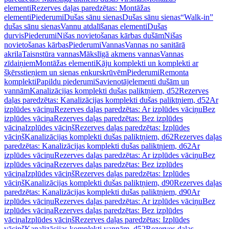
elementi
Rezerves daļas paredzētas: Montāžas
elementi
Piederumi
Dušas sānu sienas
Dušas sānu sienas
“Walk-in”
dušas sānu sienas
Vannu atdalīšanas elementi
Dušas
durvis
Piederumi
Nišas novietošanas kārbas dušām
Nišas
novietošanas kārbas
Piederumi
Vannas
Vannas no sanitārā
akrila
Taisnstūra vannas
Mākslīgā akmens vannas
Vannas
zīdaiņiem
Montāžas elementi
Kāju komplekti un komplekti ar
šķērsstieņiem un sienas enkurskrūvēm
Piederumi
Remonta
komplekti
Papildu piederumi
Savienotājelementi dušām un
vannām
Kanalizācijas komplekti dušas paliktņiem, d52
Rezerves
daļas paredzētas: Kanalizācijas komplekti dušas paliktņiem, d52
Ar
izplūdes vāciņu
Rezerves daļas paredzētas: Ar izplūdes vāciņu
Bez
izplūdes vāciņa
Rezerves daļas paredzētas: Bez izplūdes
vāciņa
Izplūdes vāciņš
Rezerves daļas paredzētas: Izplūdes
vāciņš
Kanalizācijas komplekti dušas paliktņiem, d62
Rezerves daļas
paredzētas: Kanalizācijas komplekti dušas paliktņiem, d62
Ar
izplūdes vāciņu
Rezerves daļas paredzētas: Ar izplūdes vāciņu
Bez
izplūdes vāciņa
Rezerves daļas paredzētas: Bez izplūdes
vāciņa
Izplūdes vāciņš
Rezerves daļas paredzētas: Izplūdes
vāciņš
Kanalizācijas komplekti dušas paliktņiem, d90
Rezerves daļas
paredzētas: Kanalizācijas komplekti dušas paliktņiem, d90
Ar
izplūdes vāciņu
Rezerves daļas paredzētas: Ar izplūdes vāciņu
Bez
izplūdes vāciņa
Rezerves daļas paredzētas: Bez izplūdes
vāciņa
Izplūdes vāciņš
Rezerves daļas paredzētas: Izplūdes
vāciņš
Kanalizācijas komplekti vannām, d52
Rezerves daļas