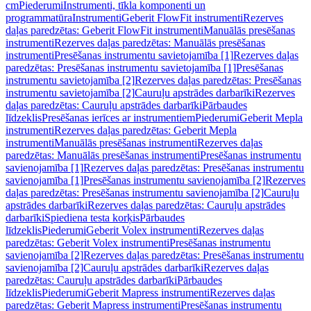
cm
Piederumi
Instrumenti, tīkla komponenti un
programmatūra
Instrumenti
Geberit FlowFit instrumenti
Rezerves
daļas paredzētas: Geberit FlowFit instrumenti
Manuālās presēšanas
instrumenti
Rezerves daļas paredzētas: Manuālās presēšanas
instrumenti
Presēšanas instrumentu savietojamība [1]
Rezerves daļas
paredzētas: Presēšanas instrumentu savietojamība [1]
Presēšanas
instrumentu savietojamība [2]
Rezerves daļas paredzētas: Presēšanas
instrumentu savietojamība [2]
Cauruļu apstrādes darbarīki
Rezerves
daļas paredzētas: Cauruļu apstrādes darbarīki
Pārbaudes
līdzeklis
Presēšanas ierīces ar instrumentiem
Piederumi
Geberit Mepla
instrumenti
Rezerves daļas paredzētas: Geberit Mepla
instrumenti
Manuālās presēšanas instrumenti
Rezerves daļas
paredzētas: Manuālās presēšanas instrumenti
Presēšanas instrumentu
savienojamība [1]
Rezerves daļas paredzētas: Presēšanas instrumentu
savienojamība [1]
Presēšanas instrumentu savienojamība [2]
Rezerves
daļas paredzētas: Presēšanas instrumentu savienojamība [2]
Cauruļu
apstrādes darbarīki
Rezerves daļas paredzētas: Cauruļu apstrādes
darbarīki
Spiediena testa korķis
Pārbaudes
līdzeklis
Piederumi
Geberit Volex instrumenti
Rezerves daļas
paredzētas: Geberit Volex instrumenti
Presēšanas instrumentu
savienojamība [2]
Rezerves daļas paredzētas: Presēšanas instrumentu
savienojamība [2]
Cauruļu apstrādes darbarīki
Rezerves daļas
paredzētas: Cauruļu apstrādes darbarīki
Pārbaudes
līdzeklis
Piederumi
Geberit Mapress instrumenti
Rezerves daļas
paredzētas: Geberit Mapress instrumenti
Presēšanas instrumentu