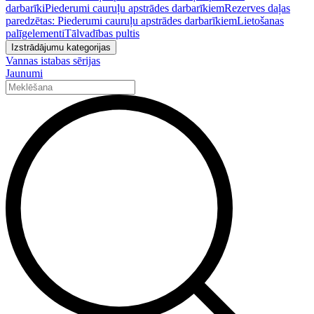
darbarīki
Piederumi cauruļu apstrādes darbarīkiem
Rezerves daļas
paredzētas: Piederumi cauruļu apstrādes darbarīkiem
Lietošanas
palīgelementi
Tālvadības pultis
Izstrādājumu kategorijas
Vannas istabas sērijas
Jaunumi