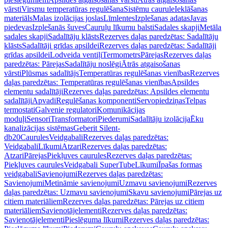
vārsti
Virsmu temperatūras regulēšana
Sistēmu caurule
Ieklāšanas
materiāls
Malas izolācijas joslas
Līmlentes
Izplešanas adatas
Javas
piedevas
Izplešanās šuves
Cauruļu līkumu balsti
Sadales skapji
Metāla
sadales skapji
Sadalītāju klāsts
Rezerves daļas paredzētas: Sadalītāju
klāsts
Sadalītāji grīdas apsildei
Rezerves daļas paredzētas: Sadalītāji
grīdas apsildei
Lodveida ventiļi
Termometrs
Pārejas
Rezerves daļas
paredzētas: Pārejas
Sadalītāju noslēgi
Ātrās atgaisošanas
vārsti
Plūsmas sadalītājs
Temperatūras regulēšanas vienības
Rezerves
daļas paredzētas: Temperatūras regulēšanas vienības
Apsildes
elementu sadalītāji
Rezerves daļas paredzētas: Apsildes elementu
sadalītāji
Apvadi
Regulēšanas komponenti
Servopiedziņas
Telpas
termostati
Galvenie regulatori
Komunikācijas
moduļi
Sensori
Transformatori
Piederumi
Sadalītāju izolācija
Ēku
kanalizācijas sistēmas
Geberit Silent-
db20
Caurules
Veidgabali
Rezerves daļas paredzētas:
Veidgabali
Līkumi
Atzari
Rezerves daļas paredzētas:
Atzari
Pārejas
Piekļuves caurules
Rezerves daļas paredzētas:
Piekļuves caurules
Veidgabali SuperTube
Līkumi
Īpašas formas
veidgabali
Savienojumi
Rezerves daļas paredzētas:
Savienojumi
Metināmie savienojumi
Uzmavu savienojumi
Rezerves
daļas paredzētas: Uzmavu savienojumi
Skavu savienojumi
Pārejas uz
citiem materiāliem
Rezerves daļas paredzētas: Pārejas uz citiem
materiāliem
Savienotājelementi
Rezerves daļas paredzētas:
Savienotājelementi
Pieslēguma līkumi
Rezerves daļas paredzētas: