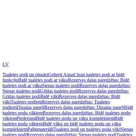
LV
Tualetes podi un pisuāri
Geberit AquaClean tualetes podi ar bidē
funkciju
Bidē tualetes podi ar vāku
Rezerves daļas paredzētas: Bidē
tualetes podi ar vāku
Sienas tualetes podi
Rezerves daļas paredzētas:
Sienas tualetes podi
Grīdas tualetes podi
Rezerves daļas paredzētas:
Grīdas tualetes podi
Bidē vāki
Rezerves daļas paredzētas: Bidē
vāki
Tualetes podiem
Rezerves daļas paredzētas: Tualetes
podiem
Dizaina paneļi
Rezerves daļas paredzētas: Dizaina paneļi
Bidē
tualetes podu vākiem
Rezerves daļas paredzētas: Bidē tualetes podu
vākiem
Piederumi
Bidē tualetes podu un vāku komplektiem
Bidē
tualetes podu vākiem
Bidē vāku un bidē tualetes podu un vāku
komplektiem
Palīgmateriāli
Tualetes podi un tualetes poda vāki
Sienas
tualetes podi
Rezerves daļas paredzētas: Sienas tualetes podi
Tualetes