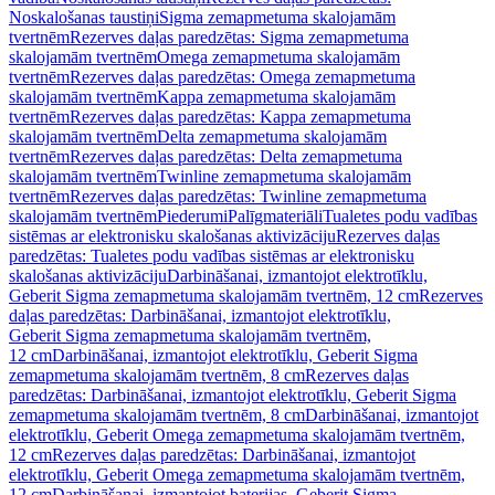
Noskalošanas taustiņi
Sigma zemapmetuma skalojamām
tvertnēm
Rezerves daļas paredzētas: Sigma zemapmetuma
skalojamām tvertnēm
Omega zemapmetuma skalojamām
tvertnēm
Rezerves daļas paredzētas: Omega zemapmetuma
skalojamām tvertnēm
Kappa zemapmetuma skalojamām
tvertnēm
Rezerves daļas paredzētas: Kappa zemapmetuma
skalojamām tvertnēm
Delta zemapmetuma skalojamām
tvertnēm
Rezerves daļas paredzētas: Delta zemapmetuma
skalojamām tvertnēm
Twinline zemapmetuma skalojamām
tvertnēm
Rezerves daļas paredzētas: Twinline zemapmetuma
skalojamām tvertnēm
Piederumi
Palīgmateriāli
Tualetes podu vadības
sistēmas ar elektronisku skalošanas aktivizāciju
Rezerves daļas
paredzētas: Tualetes podu vadības sistēmas ar elektronisku
skalošanas aktivizāciju
Darbināšanai, izmantojot elektrotīklu,
Geberit Sigma zemapmetuma skalojamām tvertnēm, 12 cm
Rezerves
daļas paredzētas: Darbināšanai, izmantojot elektrotīklu,
Geberit Sigma zemapmetuma skalojamām tvertnēm,
12 cm
Darbināšanai, izmantojot elektrotīklu, Geberit Sigma
zemapmetuma skalojamām tvertnēm, 8 cm
Rezerves daļas
paredzētas: Darbināšanai, izmantojot elektrotīklu, Geberit Sigma
zemapmetuma skalojamām tvertnēm, 8 cm
Darbināšanai, izmantojot
elektrotīklu, Geberit Omega zemapmetuma skalojamām tvertnēm,
12 cm
Rezerves daļas paredzētas: Darbināšanai, izmantojot
elektrotīklu, Geberit Omega zemapmetuma skalojamām tvertnēm,
12 cm
Darbināšanai, izmantojot baterijas, Geberit Sigma