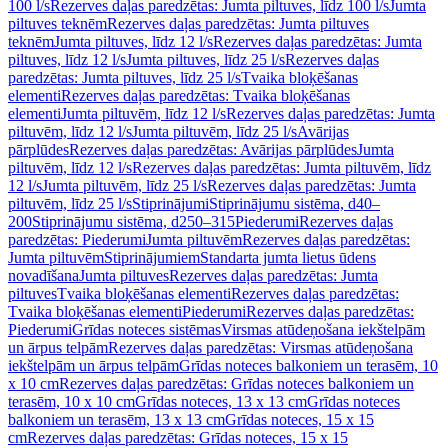
100 l/s
Rezerves daļas paredzētas: Jumta piltuves, līdz 100 l/s
Jumta
piltuves teknēm
Rezerves daļas paredzētas: Jumta piltuves
teknēm
Jumta piltuves, līdz 12 l/s
Rezerves daļas paredzētas: Jumta
piltuves, līdz 12 l/s
Jumta piltuves, līdz 25 l/s
Rezerves daļas
paredzētas: Jumta piltuves, līdz 25 l/s
Tvaika bloķēšanas
elementi
Rezerves daļas paredzētas: Tvaika bloķēšanas
elementi
Jumta piltuvēm, līdz 12 l/s
Rezerves daļas paredzētas: Jumta
piltuvēm, līdz 12 l/s
Jumta piltuvēm, līdz 25 l/s
Avārijas
pārplūdes
Rezerves daļas paredzētas: Avārijas pārplūdes
Jumta
piltuvēm, līdz 12 l/s
Rezerves daļas paredzētas: Jumta piltuvēm, līdz
12 l/s
Jumta piltuvēm, līdz 25 l/s
Rezerves daļas paredzētas: Jumta
piltuvēm, līdz 25 l/s
Stiprinājumi
Stiprinājumu sistēma, d40–
200
Stiprinājumu sistēma, d250–315
Piederumi
Rezerves daļas
paredzētas: Piederumi
Jumta piltuvēm
Rezerves daļas paredzētas:
Jumta piltuvēm
Stiprinājumiem
Standarta jumta lietus ūdens
novadīšana
Jumta piltuves
Rezerves daļas paredzētas: Jumta
piltuves
Tvaika bloķēšanas elementi
Rezerves daļas paredzētas:
Tvaika bloķēšanas elementi
Piederumi
Rezerves daļas paredzētas:
Piederumi
Grīdas noteces sistēmas
Virsmas atūdeņošana iekštelpām
un ārpus telpām
Rezerves daļas paredzētas: Virsmas atūdeņošana
iekštelpām un ārpus telpām
Grīdas noteces balkoniem un terasēm, 10
x 10 cm
Rezerves daļas paredzētas: Grīdas noteces balkoniem un
terasēm, 10 x 10 cm
Grīdas noteces, 13 x 13 cm
Grīdas noteces
balkoniem un terasēm, 13 x 13 cm
Grīdas noteces, 15 x 15
cm
Rezerves daļas paredzētas: Grīdas noteces, 15 x 15