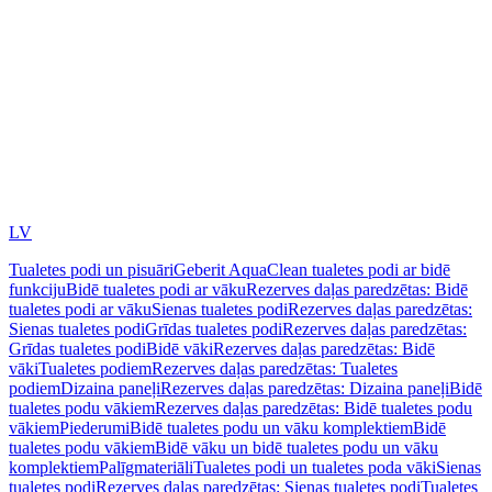
LV
Tualetes podi un pisuāri
Geberit AquaClean tualetes podi ar bidē
funkciju
Bidē tualetes podi ar vāku
Rezerves daļas paredzētas: Bidē
tualetes podi ar vāku
Sienas tualetes podi
Rezerves daļas paredzētas:
Sienas tualetes podi
Grīdas tualetes podi
Rezerves daļas paredzētas:
Grīdas tualetes podi
Bidē vāki
Rezerves daļas paredzētas: Bidē
vāki
Tualetes podiem
Rezerves daļas paredzētas: Tualetes
podiem
Dizaina paneļi
Rezerves daļas paredzētas: Dizaina paneļi
Bidē
tualetes podu vākiem
Rezerves daļas paredzētas: Bidē tualetes podu
vākiem
Piederumi
Bidē tualetes podu un vāku komplektiem
Bidē
tualetes podu vākiem
Bidē vāku un bidē tualetes podu un vāku
komplektiem
Palīgmateriāli
Tualetes podi un tualetes poda vāki
Sienas
tualetes podi
Rezerves daļas paredzētas: Sienas tualetes podi
Tualetes