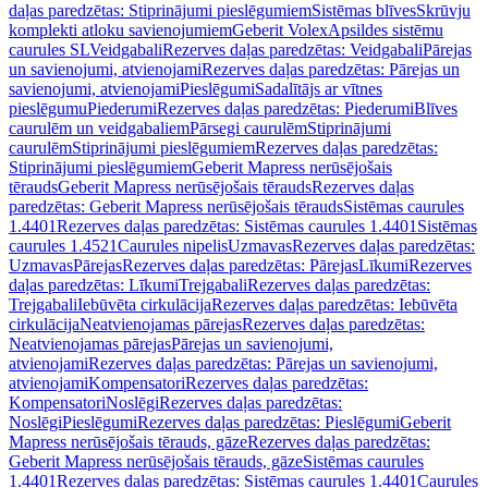
daļas paredzētas: Stiprinājumi pieslēgumiem
Sistēmas blīves
Skrūvju
komplekti atloku savienojumiem
Geberit Volex
Apsildes sistēmu
caurules SL
Veidgabali
Rezerves daļas paredzētas: Veidgabali
Pārejas
un savienojumi, atvienojami
Rezerves daļas paredzētas: Pārejas un
savienojumi, atvienojami
Pieslēgumi
Sadalītājs ar vītnes
pieslēgumu
Piederumi
Rezerves daļas paredzētas: Piederumi
Blīves
caurulēm un veidgabaliem
Pārsegi caurulēm
Stiprinājumi
caurulēm
Stiprinājumi pieslēgumiem
Rezerves daļas paredzētas:
Stiprinājumi pieslēgumiem
Geberit Mapress nerūsējošais
tērauds
Geberit Mapress nerūsējošais tērauds
Rezerves daļas
paredzētas: Geberit Mapress nerūsējošais tērauds
Sistēmas caurules
1.4401
Rezerves daļas paredzētas: Sistēmas caurules 1.4401
Sistēmas
caurules 1.4521
Caurules nipelis
Uzmavas
Rezerves daļas paredzētas:
Uzmavas
Pārejas
Rezerves daļas paredzētas: Pārejas
Līkumi
Rezerves
daļas paredzētas: Līkumi
Trejgabali
Rezerves daļas paredzētas:
Trejgabali
Iebūvēta cirkulācija
Rezerves daļas paredzētas: Iebūvēta
cirkulācija
Neatvienojamas pārejas
Rezerves daļas paredzētas:
Neatvienojamas pārejas
Pārejas un savienojumi,
atvienojami
Rezerves daļas paredzētas: Pārejas un savienojumi,
atvienojami
Kompensatori
Rezerves daļas paredzētas:
Kompensatori
Noslēgi
Rezerves daļas paredzētas:
Noslēgi
Pieslēgumi
Rezerves daļas paredzētas: Pieslēgumi
Geberit
Mapress nerūsējošais tērauds, gāze
Rezerves daļas paredzētas:
Geberit Mapress nerūsējošais tērauds, gāze
Sistēmas caurules
1.4401
Rezerves daļas paredzētas: Sistēmas caurules 1.4401
Caurules