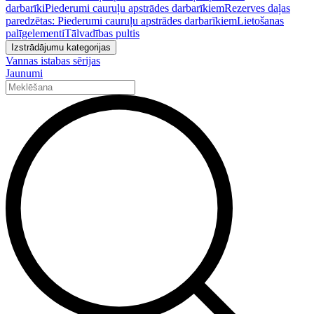
darbarīki
Piederumi cauruļu apstrādes darbarīkiem
Rezerves daļas
paredzētas: Piederumi cauruļu apstrādes darbarīkiem
Lietošanas
palīgelementi
Tālvadības pultis
Izstrādājumu kategorijas
Vannas istabas sērijas
Jaunumi