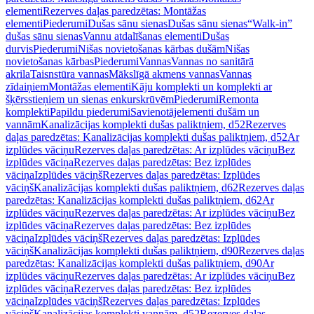
elementi
Rezerves daļas paredzētas: Montāžas
elementi
Piederumi
Dušas sānu sienas
Dušas sānu sienas
“Walk-in”
dušas sānu sienas
Vannu atdalīšanas elementi
Dušas
durvis
Piederumi
Nišas novietošanas kārbas dušām
Nišas
novietošanas kārbas
Piederumi
Vannas
Vannas no sanitārā
akrila
Taisnstūra vannas
Mākslīgā akmens vannas
Vannas
zīdaiņiem
Montāžas elementi
Kāju komplekti un komplekti ar
šķērsstieņiem un sienas enkurskrūvēm
Piederumi
Remonta
komplekti
Papildu piederumi
Savienotājelementi dušām un
vannām
Kanalizācijas komplekti dušas paliktņiem, d52
Rezerves
daļas paredzētas: Kanalizācijas komplekti dušas paliktņiem, d52
Ar
izplūdes vāciņu
Rezerves daļas paredzētas: Ar izplūdes vāciņu
Bez
izplūdes vāciņa
Rezerves daļas paredzētas: Bez izplūdes
vāciņa
Izplūdes vāciņš
Rezerves daļas paredzētas: Izplūdes
vāciņš
Kanalizācijas komplekti dušas paliktņiem, d62
Rezerves daļas
paredzētas: Kanalizācijas komplekti dušas paliktņiem, d62
Ar
izplūdes vāciņu
Rezerves daļas paredzētas: Ar izplūdes vāciņu
Bez
izplūdes vāciņa
Rezerves daļas paredzētas: Bez izplūdes
vāciņa
Izplūdes vāciņš
Rezerves daļas paredzētas: Izplūdes
vāciņš
Kanalizācijas komplekti dušas paliktņiem, d90
Rezerves daļas
paredzētas: Kanalizācijas komplekti dušas paliktņiem, d90
Ar
izplūdes vāciņu
Rezerves daļas paredzētas: Ar izplūdes vāciņu
Bez
izplūdes vāciņa
Rezerves daļas paredzētas: Bez izplūdes
vāciņa
Izplūdes vāciņš
Rezerves daļas paredzētas: Izplūdes
vāciņš
Kanalizācijas komplekti vannām, d52
Rezerves daļas