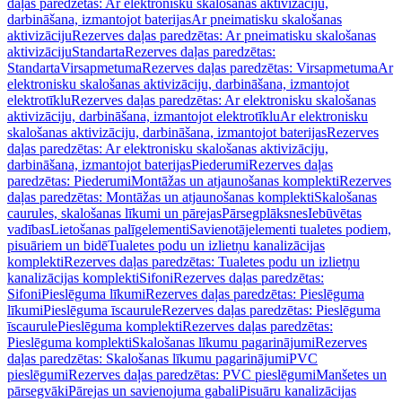
daļas paredzētas: Ar elektronisku skalošanas aktivizāciju,
darbināšana, izmantojot baterijas
Ar pneimatisku skalošanas
aktivizāciju
Rezerves daļas paredzētas: Ar pneimatisku skalošanas
aktivizāciju
Standarta
Rezerves daļas paredzētas:
Standarta
Virsapmetuma
Rezerves daļas paredzētas: Virsapmetuma
Ar
elektronisku skalošanas aktivizāciju, darbināšana, izmantojot
elektrotīklu
Rezerves daļas paredzētas: Ar elektronisku skalošanas
aktivizāciju, darbināšana, izmantojot elektrotīklu
Ar elektronisku
skalošanas aktivizāciju, darbināšana, izmantojot baterijas
Rezerves
daļas paredzētas: Ar elektronisku skalošanas aktivizāciju,
darbināšana, izmantojot baterijas
Piederumi
Rezerves daļas
paredzētas: Piederumi
Montāžas un atjaunošanas komplekti
Rezerves
daļas paredzētas: Montāžas un atjaunošanas komplekti
Skalošanas
caurules, skalošanas līkumi un pārejas
Pārsegplāksnes
Iebūvētas
vadības
Lietošanas palīgelementi
Savienotājelementi tualetes podiem,
pisuāriem un bidē
Tualetes podu un izlietņu kanalizācijas
komplekti
Rezerves daļas paredzētas: Tualetes podu un izlietņu
kanalizācijas komplekti
Sifoni
Rezerves daļas paredzētas:
Sifoni
Pieslēguma līkumi
Rezerves daļas paredzētas: Pieslēguma
līkumi
Pieslēguma īscaurule
Rezerves daļas paredzētas: Pieslēguma
īscaurule
Pieslēguma komplekti
Rezerves daļas paredzētas:
Pieslēguma komplekti
Skalošanas līkumu pagarinājumi
Rezerves
daļas paredzētas: Skalošanas līkumu pagarinājumi
PVC
pieslēgumi
Rezerves daļas paredzētas: PVC pieslēgumi
Manšetes un
pārsegvāki
Pārejas un savienojuma gabali
Pisuāru kanalizācijas