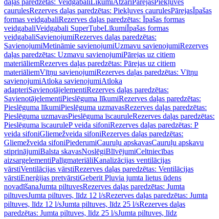
daļas paredzētas: Veidgabali
Līkumi
Atzari
Pārejas
Piekļuves
caurules
Rezerves daļas paredzētas: Piekļuves caurules
Pārejas
Īpašas
formas veidgabali
Rezerves daļas paredzētas: Īpašas formas
veidgabali
Veidgabali SuperTube
Līkumi
Īpašas formas
veidgabali
Savienojumi
Rezerves daļas paredzētas:
Savienojumi
Metināmie savienojumi
Uzmavu savienojumi
Rezerves
daļas paredzētas: Uzmavu savienojumi
Pārejas uz citiem
materiāliem
Rezerves daļas paredzētas: Pārejas uz citiem
materiāliem
Vītņu savienojumi
Rezerves daļas paredzētas: Vītņu
savienojumi
Atloka savienojumi
Atloka
adapteri
Savienotājelementi
Rezerves daļas paredzētas:
Savienotājelementi
Pieslēguma līkumi
Rezerves daļas paredzētas:
Pieslēguma līkumi
Pieslēguma uzmavas
Rezerves daļas paredzētas:
Pieslēguma uzmavas
Pieslēguma īscaurule
Rezerves daļas paredzētas:
Pieslēguma īscaurule
P veida sifoni
Rezerves daļas paredzētas: P
veida sifoni
Gliemežveida sifoni
Rezerves daļas paredzētas:
Gliemežveida sifoni
Piederumi
Cauruļu apskavas
Cauruļu apskavu
stiprinājumi
Balsta skavas
Noslēgi
Blīvējumi
Celtniecības
aizsargelementi
Palīgmateriāli
Kanalizācijas ventilācijas
vārsti
Ventilācijas vārsti
Rezerves daļas paredzētas: Ventilācijas
vārsti
Enerģijas pretvārsti
Geberit Pluvia jumta lietus ūdens
novadīšana
Jumta piltuves
Rezerves daļas paredzētas: Jumta
piltuves
Jumta piltuves, līdz 12 l/s
Rezerves daļas paredzētas: Jumta
piltuves, līdz 12 l/s
Jumta piltuves, līdz 25 l/s
Rezerves daļas
paredzētas: Jumta piltuves, līdz 25 l/s
Jumta piltuves, līdz