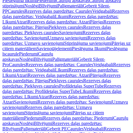
Pieslēguma līkumi
Piederumi
Cauruļu apskavas
Cauruļu apskavu
stiprinājumi
Noslēgi
Blīvējumi
Palīgmateriāli
Geberit Silent-
PP
Caurules
Rezerves daļas paredzētas: Caurules
Veidgabali
Rezerves
daļas paredzētas: Veidgabali
Līkumi
Rezerves daļas paredzētas:
Līkumi
Atzari
Rezerves daļas paredzētas: Atzari
Pārejas
Rezerves
daļas paredzētas: Pārejas
Piekļuves caurules
Rezerves daļas
paredzētas: Piekļuves caurules
Savienojumi
Rezerves daļas
paredzētas: Savienojumi
Uzmavu savienojumi
Rezerves daļas
paredzētas: Uzmavu savienojumi
Stiprinājuma savienojumi
Pārejas uz
citiem materiāliem
Savienotājelementi
Pieslēguma līkumi
Pieslēguma
īscaurule
Piederumi
Cauruļu
apskavas
Noslēgi
Blīvējumi
Palīgmateriāli
Geberit Silent-
Pro
Caurules
Rezerves daļas paredzētas: Caurules
Veidgabali
Rezerves
daļas paredzētas: Veidgabali
Līkumi
Rezerves daļas paredzētas:
Līkumi
Atzari
Rezerves daļas paredzētas: Atzari
Pārejas
Rezerves
daļas paredzētas: Pārejas
Piekļuves caurules
Rezerves daļas
paredzētas: Piekļuves caurules
Profildetaļas SuperTube
Rezerves
daļas paredzētas: Profildetaļas SuperTube
Līkumi
Rezerves daļas
paredzētas: Līkumi
Atzari
Rezerves daļas paredzētas:
Atzari
Savienojumi
Rezerves daļas paredzētas: Savienojumi
Uzmavu
savienojumi
Rezerves daļas paredzētas: Uzmavu
savienojumi
Stiprinājuma savienojumi
Pārejas uz citiem
materiāliem
Piederumi
Rezerves daļas paredzētas: Piederumi
Cauruļu
apskavas
Noslēgi
Blīvējumi
Rezerves daļas paredzētas:
Blīvējumi
Palīgmateriāli
Geberit PE
Caurules
Veidgabali
Rezerves