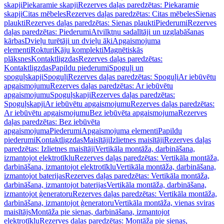
skapji
Piekaramie skapji
Rezerves daļas paredzētas: Piekaramie
skapji
Citas mēbeles
Rezerves daļas paredzētas: Citas mēbeles
Sienas
plaukti
Rezerves daļas paredzētas: Sienas plaukti
Piederumi
Rezerves
daļas paredzētas: Piederumi
Atvilktņu sadalītāji un uzglabāšanas
kārbas
Dvieļu turētāji un dvieļu āķi
Apgaismojuma
elementi
Rokturi
Kāju komplekti
Magnētiskās
plāksnes
Kontaktligzdas
Rezerves daļas paredzētas:
Kontaktligzdas
Papildu piederumi
Spoguļi un
spoguļskapji
Spoguļi
Rezerves daļas paredzētas: Spoguļi
Ar iebūvētu
apgaismojumu
Rezerves daļas paredzētas: Ar iebūvētu
apgaismojumu
Spoguļskapji
Rezerves daļas paredzētas:
Spoguļskapji
Ar iebūvētu apgaismojumu
Rezerves daļas paredzētas:
Ar iebūvētu apgaismojumu
Bez iebūvēta apgaismojuma
Rezerves
daļas paredzētas: Bez iebūvēta
apgaismojuma
Piederumi
Apgaismojuma elementi
Papildu
piederumi
Kontaktligzdas
Maisītāji
Izlietnes maisītāji
Rezerves daļas
paredzētas: Izlietnes maisītāji
Vertikāla montāža, darbināšana,
izmantojot elektrotīklu
Rezerves daļas paredzētas: Vertikāla montāža,
darbināšana, izmantojot elektrotīklu
Vertikāla montāža, darbināšana,
izmantojot baterijas
Rezerves daļas paredzētas: Vertikāla montāža,
darbināšana, izmantojot baterijas
Vertikāla montāža, darbināšana,
izmantojot ģeneratoru
Rezerves daļas paredzētas: Vertikāla montāža,
darbināšana, izmantojot ģeneratoru
Vertikāla montāža, vienas sviras
maisītājs
Montāža pie sienas, darbināšana, izmantojot
elektrotīklu
Rezerves daļas paredzētas: Montāža pie sienas,