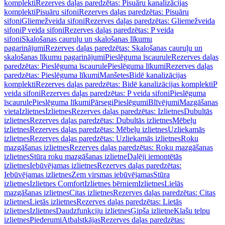
komplekti
Rezerves daļas paredzētas: Pisuāru kanalizācijas
komplekti
Pisuāru sifoni
Rezerves daļas paredzētas: Pisuāru
sifoni
Gliemežveida sifoni
Rezerves daļas paredzētas: Gliemežveida
sifoni
P veida sifoni
Rezerves daļas paredzētas: P veida
sifoni
Skalošanas cauruļu un skalošanas līkumu
pagarinājumi
Rezerves daļas paredzētas: Skalošanas cauruļu un
skalošanas līkumu pagarinājumi
Pieslēguma īscaurule
Rezerves daļas
paredzētas: Pieslēguma īscaurule
Pieslēguma līkumi
Rezerves daļas
paredzētas: Pieslēguma līkumi
Manšetes
Bidē kanalizācijas
komplekti
Rezerves daļas paredzētas: Bidē kanalizācijas komplekti
P
veida sifoni
Rezerves daļas paredzētas: P veida sifoni
Pieslēguma
īscaurule
Pieslēguma līkumi
Pārsegi
Pieslēgumi
Blīvējumi
Mazgāšanas
vieta
Izlietnes
Izlietnes
Rezerves daļas paredzētas: Izlietnes
Dubultās
izlietnes
Rezerves daļas paredzētas: Dubultās izlietnes
Mēbeļu
izlietnes
Rezerves daļas paredzētas: Mēbeļu izlietnes
Uzliekamās
izlietnes
Rezerves daļas paredzētas: Uzliekamās izlietnes
Roku
mazgāšanas izlietnes
Rezerves daļas paredzētas: Roku mazgāšanas
izlietnes
Stūra roku mazgāšanas izlietne
Daļēji iemontētās
izlietnes
Iebūvējamas izlietnes
Rezerves daļas paredzētas:
Iebūvējamas izlietnes
Zem virsmas iebūvējamas
Stūra
izlietnes
Izlietnes Comfort
Izlietnes bērniem
Izlietnes
Lielās
mazgāšanas izlietnes
Citas izlietnes
Rezerves daļas paredzētas: Citas
izlietnes
Lietās izlietnes
Rezerves daļas paredzētas: Lietās
izlietnes
Izlietnes
Daudzfunkciju izlietnes
Ģipša izlietne
Klašu telpu
izlietnes
Piederumi
Atbalstkājas
Rezerves daļas paredzētas: