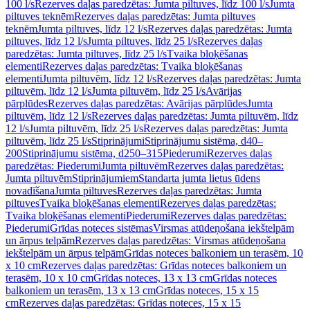
100 l/s
Rezerves daļas paredzētas: Jumta piltuves, līdz 100 l/s
Jumta
piltuves teknēm
Rezerves daļas paredzētas: Jumta piltuves
teknēm
Jumta piltuves, līdz 12 l/s
Rezerves daļas paredzētas: Jumta
piltuves, līdz 12 l/s
Jumta piltuves, līdz 25 l/s
Rezerves daļas
paredzētas: Jumta piltuves, līdz 25 l/s
Tvaika bloķēšanas
elementi
Rezerves daļas paredzētas: Tvaika bloķēšanas
elementi
Jumta piltuvēm, līdz 12 l/s
Rezerves daļas paredzētas: Jumta
piltuvēm, līdz 12 l/s
Jumta piltuvēm, līdz 25 l/s
Avārijas
pārplūdes
Rezerves daļas paredzētas: Avārijas pārplūdes
Jumta
piltuvēm, līdz 12 l/s
Rezerves daļas paredzētas: Jumta piltuvēm, līdz
12 l/s
Jumta piltuvēm, līdz 25 l/s
Rezerves daļas paredzētas: Jumta
piltuvēm, līdz 25 l/s
Stiprinājumi
Stiprinājumu sistēma, d40–
200
Stiprinājumu sistēma, d250–315
Piederumi
Rezerves daļas
paredzētas: Piederumi
Jumta piltuvēm
Rezerves daļas paredzētas:
Jumta piltuvēm
Stiprinājumiem
Standarta jumta lietus ūdens
novadīšana
Jumta piltuves
Rezerves daļas paredzētas: Jumta
piltuves
Tvaika bloķēšanas elementi
Rezerves daļas paredzētas:
Tvaika bloķēšanas elementi
Piederumi
Rezerves daļas paredzētas:
Piederumi
Grīdas noteces sistēmas
Virsmas atūdeņošana iekštelpām
un ārpus telpām
Rezerves daļas paredzētas: Virsmas atūdeņošana
iekštelpām un ārpus telpām
Grīdas noteces balkoniem un terasēm, 10
x 10 cm
Rezerves daļas paredzētas: Grīdas noteces balkoniem un
terasēm, 10 x 10 cm
Grīdas noteces, 13 x 13 cm
Grīdas noteces
balkoniem un terasēm, 13 x 13 cm
Grīdas noteces, 15 x 15
cm
Rezerves daļas paredzētas: Grīdas noteces, 15 x 15