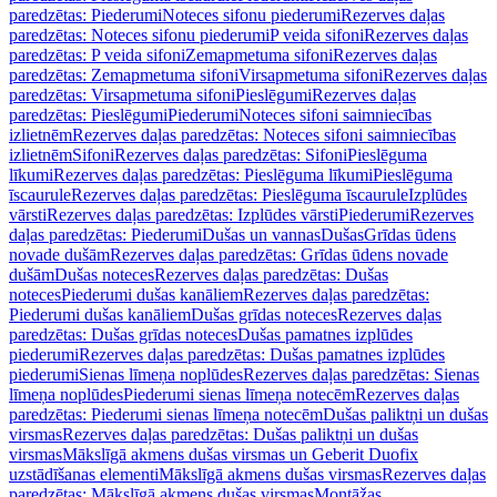
paredzētas: Piederumi
Noteces sifonu piederumi
Rezerves daļas
paredzētas: Noteces sifonu piederumi
P veida sifoni
Rezerves daļas
paredzētas: P veida sifoni
Zemapmetuma sifoni
Rezerves daļas
paredzētas: Zemapmetuma sifoni
Virsapmetuma sifoni
Rezerves daļas
paredzētas: Virsapmetuma sifoni
Pieslēgumi
Rezerves daļas
paredzētas: Pieslēgumi
Piederumi
Noteces sifoni saimniecības
izlietnēm
Rezerves daļas paredzētas: Noteces sifoni saimniecības
izlietnēm
Sifoni
Rezerves daļas paredzētas: Sifoni
Pieslēguma
līkumi
Rezerves daļas paredzētas: Pieslēguma līkumi
Pieslēguma
īscaurule
Rezerves daļas paredzētas: Pieslēguma īscaurule
Izplūdes
vārsti
Rezerves daļas paredzētas: Izplūdes vārsti
Piederumi
Rezerves
daļas paredzētas: Piederumi
Dušas un vannas
Dušas
Grīdas ūdens
novade dušām
Rezerves daļas paredzētas: Grīdas ūdens novade
dušām
Dušas noteces
Rezerves daļas paredzētas: Dušas
noteces
Piederumi dušas kanāliem
Rezerves daļas paredzētas:
Piederumi dušas kanāliem
Dušas grīdas noteces
Rezerves daļas
paredzētas: Dušas grīdas noteces
Dušas pamatnes izplūdes
piederumi
Rezerves daļas paredzētas: Dušas pamatnes izplūdes
piederumi
Sienas līmeņa noplūdes
Rezerves daļas paredzētas: Sienas
līmeņa noplūdes
Piederumi sienas līmeņa notecēm
Rezerves daļas
paredzētas: Piederumi sienas līmeņa notecēm
Dušas paliktņi un dušas
virsmas
Rezerves daļas paredzētas: Dušas paliktņi un dušas
virsmas
Mākslīgā akmens dušas virsmas un Geberit Duofix
uzstādīšanas elementi
Mākslīgā akmens dušas virsmas
Rezerves daļas
paredzētas: Mākslīgā akmens dušas virsmas
Montāžas