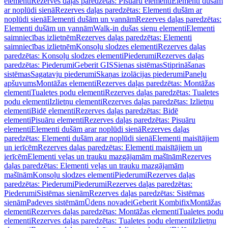
elementi
Rezerves daļas paredzētas: Pisuāru elementi
Elementi dušām
ar noplūdi sienā
Rezerves daļas paredzētas: Elementi dušām ar
noplūdi sienā
Elementi dušām un vannām
Rezerves daļas paredzētas:
Elementi dušām un vannām
Walk-in dušas sienu elementi
Elementi
saimniecības izlietnēm
Rezerves daļas paredzētas: Elementi
saimniecības izlietnēm
Konsoļu slodzes elementi
Rezerves daļas
paredzētas: Konsoļu slodzes elementi
Piederumi
Rezerves daļas
paredzētas: Piederumi
Geberit GIS
Sienas sistēmas
Stiprināšanas
sistēmas
Sagatavju piederumi
Skaņas izolācijas piederumi
Paneļu
apšuvums
Montāžas elementi
Rezerves daļas paredzētas: Montāžas
elementi
Tualetes podu elementi
Rezerves daļas paredzētas: Tualetes
podu elementi
Izlietņu elementi
Rezerves daļas paredzētas: Izlietņu
elementi
Bidē elementi
Rezerves daļas paredzētas: Bidē
elementi
Pisuāru elementi
Rezerves daļas paredzētas: Pisuāru
elementi
Elementi dušām arar noplūdi sienā
Rezerves daļas
paredzētas: Elementi dušām arar noplūdi sienā
Elementi maisītājiem
un ierīcēm
Rezerves daļas paredzētas: Elementi maisītājiem un
ierīcēm
Elementi veļas un trauku mazgājamām mašīnām
Rezerves
daļas paredzētas: Elementi veļas un trauku mazgājamām
mašīnām
Konsoļu slodzes elementi
Piederumi
Rezerves daļas
paredzētas: Piederumi
Piederumi
Rezerves daļas paredzētas:
Piederumi
Sistēmas sienām
Rezerves daļas paredzētas: Sistēmas
sienām
Padeves sistēmām
Ūdens novadei
Geberit Kombifix
Montāžas
elementi
Rezerves daļas paredzētas: Montāžas elementi
Tualetes podu
elementi
Rezerves daļas paredzētas: Tualetes podu elementi
Izlietņu