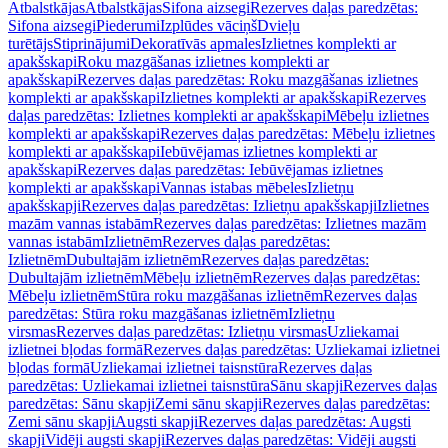
Atbalstkājas
Atbalstkājas
Sifona aizsegi
Rezerves daļas paredzētas:
Sifona aizsegi
Piederumi
Izplūdes vāciņš
Dvieļu
turētājs
Stiprinājumi
Dekoratīvās apmales
Izlietnes komplekti ar
apakšskapi
Roku mazgāšanas izlietnes komplekti ar
apakšskapi
Rezerves daļas paredzētas: Roku mazgāšanas izlietnes
komplekti ar apakšskapi
Izlietnes komplekti ar apakšskapi
Rezerves
daļas paredzētas: Izlietnes komplekti ar apakšskapi
Mēbeļu izlietnes
komplekti ar apakšskapi
Rezerves daļas paredzētas: Mēbeļu izlietnes
komplekti ar apakšskapi
Iebūvējamas izlietnes komplekti ar
apakšskapi
Rezerves daļas paredzētas: Iebūvējamas izlietnes
komplekti ar apakšskapi
Vannas istabas mēbeles
Izlietņu
apakšskapji
Rezerves daļas paredzētas: Izlietņu apakšskapji
Izlietnes
mazām vannas istabām
Rezerves daļas paredzētas: Izlietnes mazām
vannas istabām
Izlietnēm
Rezerves daļas paredzētas:
Izlietnēm
Dubultajām izlietnēm
Rezerves daļas paredzētas:
Dubultajām izlietnēm
Mēbeļu izlietnēm
Rezerves daļas paredzētas:
Mēbeļu izlietnēm
Stūra roku mazgāšanas izlietnēm
Rezerves daļas
paredzētas: Stūra roku mazgāšanas izlietnēm
Izlietņu
virsmas
Rezerves daļas paredzētas: Izlietņu virsmas
Uzliekamai
izlietnei bļodas formā
Rezerves daļas paredzētas: Uzliekamai izlietnei
bļodas formā
Uzliekamai izlietnei taisnstūra
Rezerves daļas
paredzētas: Uzliekamai izlietnei taisnstūra
Sānu skapji
Rezerves daļas
paredzētas: Sānu skapji
Zemi sānu skapji
Rezerves daļas paredzētas:
Zemi sānu skapji
Augsti skapji
Rezerves daļas paredzētas: Augsti
skapji
Vidēji augsti skapji
Rezerves daļas paredzētas: Vidēji augsti