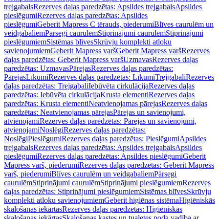
trejgabals
Rezerves daļas paredzētas: Apsildes trejgabals
Apsildes
pieslēgumi
Rezerves daļas paredzētas: Apsildes
pieslēgumi
Geberit Mapress C tērauds, piederumi
Blīves caurulēm un
veidgabaliem
Pārsegi caurulēm
Stiprinājumi caurulēm
Stiprinājumi
pieslēgumiem
Sistēmas blīves
Skrūvju komplekti atloku
savienojumiem
Geberit Mapress varš
Geberit Mapress varš
Rezerves
daļas paredzētas: Geberit Mapress varš
Uzmavas
Rezerves daļas
paredzētas: Uzmavas
Pārejas
Rezerves daļas paredzētas:
Pārejas
Līkumi
Rezerves daļas paredzētas: Līkumi
Trejgabali
Rezerves
daļas paredzētas: Trejgabali
Iebūvēta cirkulācija
Rezerves daļas
paredzētas: Iebūvēta cirkulācija
Krusta elementi
Rezerves daļas
paredzētas: Krusta elementi
Neatvienojamas pārejas
Rezerves daļas
paredzētas: Neatvienojamas pārejas
Pārejas un savienojumi,
atvienojami
Rezerves daļas paredzētas: Pārejas un savienojumi,
atvienojami
Noslēgi
Rezerves daļas paredzētas:
Noslēgi
Pieslēgumi
Rezerves daļas paredzētas: Pieslēgumi
Apsildes
trejgabals
Rezerves daļas paredzētas: Apsildes trejgabals
Apsildes
pieslēgumi
Rezerves daļas paredzētas: Apsildes pieslēgumi
Geberit
Mapress varš, piederumi
Rezerves daļas paredzētas: Geberit Mapress
varš, piederumi
Blīves caurulēm un veidgabaliem
Pārsegi
caurulēm
Stiprinājumi caurulēm
Stiprinājumi pieslēgumiem
Rezerves
daļas paredzētas: Stiprinājumi pieslēgumiem
Sistēmas blīves
Skrūvju
komplekti atloku savienojumiem
Geberit higiēnas sistēma
Higiēniskās
skalošanas iekārtas
Rezerves daļas paredzētas: Higiēniskās
skalošanas iekārtas
Skalošanas kastes un tualetes poda vadība ar