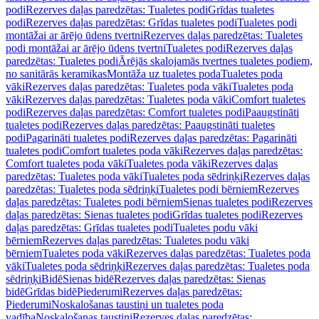
podi
Rezerves daļas paredzētas: Tualetes podi
Grīdas tualetes
podi
Rezerves daļas paredzētas: Grīdas tualetes podi
Tualetes podi
montāžai ar ārējo ūdens tvertni
Rezerves daļas paredzētas: Tualetes
podi montāžai ar ārējo ūdens tvertni
Tualetes podi
Rezerves daļas
paredzētas: Tualetes podi
Ārējās skalojamās tvertnes tualetes podiem,
no sanitārās keramikas
Montāža uz tualetes poda
Tualetes poda
vāki
Rezerves daļas paredzētas: Tualetes poda vāki
Tualetes poda
vāki
Rezerves daļas paredzētas: Tualetes poda vāki
Comfort tualetes
podi
Rezerves daļas paredzētas: Comfort tualetes podi
Paaugstināti
tualetes podi
Rezerves daļas paredzētas: Paaugstināti tualetes
podi
Pagarināti tualetes podi
Rezerves daļas paredzētas: Pagarināti
tualetes podi
Comfort tualetes poda vāki
Rezerves daļas paredzētas:
Comfort tualetes poda vāki
Tualetes poda vāki
Rezerves daļas
paredzētas: Tualetes poda vāki
Tualetes poda sēdriņķi
Rezerves daļas
paredzētas: Tualetes poda sēdriņķi
Tualetes podi bērniem
Rezerves
daļas paredzētas: Tualetes podi bērniem
Sienas tualetes podi
Rezerves
daļas paredzētas: Sienas tualetes podi
Grīdas tualetes podi
Rezerves
daļas paredzētas: Grīdas tualetes podi
Tualetes podu vāki
bērniem
Rezerves daļas paredzētas: Tualetes podu vāki
bērniem
Tualetes poda vāki
Rezerves daļas paredzētas: Tualetes poda
vāki
Tualetes poda sēdriņķi
Rezerves daļas paredzētas: Tualetes poda
sēdriņķi
Bidē
Sienas bidē
Rezerves daļas paredzētas: Sienas
bidē
Grīdas bidē
Piederumi
Rezerves daļas paredzētas:
Piederumi
Noskalošanas taustiņi un tualetes poda
vadība
Noskalošanas taustiņi
Rezerves daļas paredzētas: