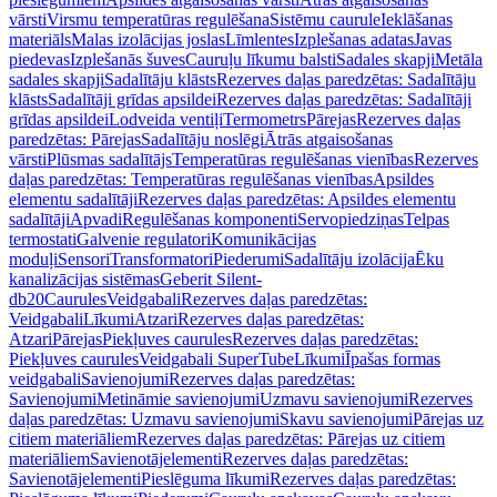
vārsti
Virsmu temperatūras regulēšana
Sistēmu caurule
Ieklāšanas
materiāls
Malas izolācijas joslas
Līmlentes
Izplešanas adatas
Javas
piedevas
Izplešanās šuves
Cauruļu līkumu balsti
Sadales skapji
Metāla
sadales skapji
Sadalītāju klāsts
Rezerves daļas paredzētas: Sadalītāju
klāsts
Sadalītāji grīdas apsildei
Rezerves daļas paredzētas: Sadalītāji
grīdas apsildei
Lodveida ventiļi
Termometrs
Pārejas
Rezerves daļas
paredzētas: Pārejas
Sadalītāju noslēgi
Ātrās atgaisošanas
vārsti
Plūsmas sadalītājs
Temperatūras regulēšanas vienības
Rezerves
daļas paredzētas: Temperatūras regulēšanas vienības
Apsildes
elementu sadalītāji
Rezerves daļas paredzētas: Apsildes elementu
sadalītāji
Apvadi
Regulēšanas komponenti
Servopiedziņas
Telpas
termostati
Galvenie regulatori
Komunikācijas
moduļi
Sensori
Transformatori
Piederumi
Sadalītāju izolācija
Ēku
kanalizācijas sistēmas
Geberit Silent-
db20
Caurules
Veidgabali
Rezerves daļas paredzētas:
Veidgabali
Līkumi
Atzari
Rezerves daļas paredzētas:
Atzari
Pārejas
Piekļuves caurules
Rezerves daļas paredzētas:
Piekļuves caurules
Veidgabali SuperTube
Līkumi
Īpašas formas
veidgabali
Savienojumi
Rezerves daļas paredzētas:
Savienojumi
Metināmie savienojumi
Uzmavu savienojumi
Rezerves
daļas paredzētas: Uzmavu savienojumi
Skavu savienojumi
Pārejas uz
citiem materiāliem
Rezerves daļas paredzētas: Pārejas uz citiem
materiāliem
Savienotājelementi
Rezerves daļas paredzētas:
Savienotājelementi
Pieslēguma līkumi
Rezerves daļas paredzētas: