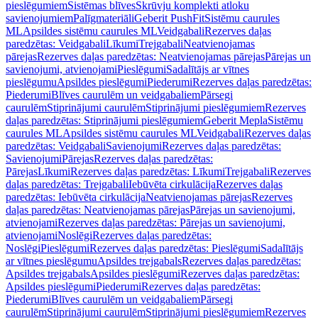
pieslēgumiem
Sistēmas blīves
Skrūvju komplekti atloku
savienojumiem
Palīgmateriāli
Geberit PushFit
Sistēmu caurules
ML
Apsildes sistēmu caurules ML
Veidgabali
Rezerves daļas
paredzētas: Veidgabali
Līkumi
Trejgabali
Neatvienojamas
pārejas
Rezerves daļas paredzētas: Neatvienojamas pārejas
Pārejas un
savienojumi, atvienojami
Pieslēgumi
Sadalītājs ar vītnes
pieslēgumu
Apsildes pieslēgumi
Piederumi
Rezerves daļas paredzētas:
Piederumi
Blīves caurulēm un veidgabaliem
Pārsegi
caurulēm
Stiprinājumi caurulēm
Stiprinājumi pieslēgumiem
Rezerves
daļas paredzētas: Stiprinājumi pieslēgumiem
Geberit Mepla
Sistēmu
caurules ML
Apsildes sistēmu caurules ML
Veidgabali
Rezerves daļas
paredzētas: Veidgabali
Savienojumi
Rezerves daļas paredzētas:
Savienojumi
Pārejas
Rezerves daļas paredzētas:
Pārejas
Līkumi
Rezerves daļas paredzētas: Līkumi
Trejgabali
Rezerves
daļas paredzētas: Trejgabali
Iebūvēta cirkulācija
Rezerves daļas
paredzētas: Iebūvēta cirkulācija
Neatvienojamas pārejas
Rezerves
daļas paredzētas: Neatvienojamas pārejas
Pārejas un savienojumi,
atvienojami
Rezerves daļas paredzētas: Pārejas un savienojumi,
atvienojami
Noslēgi
Rezerves daļas paredzētas:
Noslēgi
Pieslēgumi
Rezerves daļas paredzētas: Pieslēgumi
Sadalītājs
ar vītnes pieslēgumu
Apsildes trejgabals
Rezerves daļas paredzētas:
Apsildes trejgabals
Apsildes pieslēgumi
Rezerves daļas paredzētas:
Apsildes pieslēgumi
Piederumi
Rezerves daļas paredzētas:
Piederumi
Blīves caurulēm un veidgabaliem
Pārsegi
caurulēm
Stiprinājumi caurulēm
Stiprinājumi pieslēgumiem
Rezerves