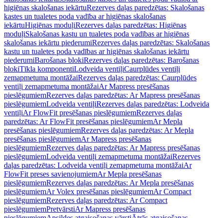
higiēnas skalošanas iekārtu
Rezerves daļas paredzētas: Skalošanas
kastes un tualetes poda vadība ar higiēnas skalošanas
iekārtu
Higiēnas moduļi
Rezerves daļas paredzētas: Higiēnas
moduļi
Skalošanas kastu un tualetes poda vadības ar higiēnas
skalošanas iekārtu piederumi
Rezerves daļas paredzētas: Skalošanas
kastu un tualetes poda vadības ar higiēnas skalošanas iekārtu
piederumi
Barošanas bloki
Rezerves daļas paredzētas: Barošanas
bloki
Tīkla komponenti
Lodveida ventiļi
Caurplūdes ventiļi
zemapmetuma montāžai
Rezerves daļas paredzētas: Caurplūdes
ventiļi zemapmetuma montāžai
Ar Mapress presēšanas
pieslēgumiem
Rezerves daļas paredzētas: Ar Mapress presēšanas
pieslēgumiem
Lodveida ventiļi
Rezerves daļas paredzētas: Lodveida
ventiļi
Ar FlowFit presēšanas pieslēgumiem
Rezerves daļas
paredzētas: Ar FlowFit presēšanas pieslēgumiem
Ar Mepla
presēšanas pieslēgumiem
Rezerves daļas paredzētas: Ar Mepla
presēšanas pieslēgumiem
Ar Mapress presēšanas
pieslēgumiem
Rezerves daļas paredzētas: Ar Mapress presēšanas
pieslēgumiem
Lodveida ventiļi zemapmetuma montāžai
Rezerves
daļas paredzētas: Lodveida ventiļi zemapmetuma montāžai
Ar
FlowFit preses savienojumiem
Ar Mepla presēšanas
pieslēgumiem
Rezerves daļas paredzētas: Ar Mepla presēšanas
pieslēgumiem
Ar Volex presēšanas pieslēgumiem
Ar Compact
pieslēgumiem
Rezerves daļas paredzētas: Ar Compact
pieslēgumiem
Pretvārsti
Ar Mapress presēšanas
pieslēgumiem
Apsildes atgaisošanas vārsti
Ātrās atgaisošanas