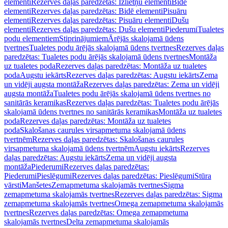
elementi
Rezerves daļas paredzētas: Izlietņu elementi
Bidē
elementi
Rezerves daļas paredzētas: Bidē elementi
Pisuāru
elementi
Rezerves daļas paredzētas: Pisuāru elementi
Dušu
elementi
Rezerves daļas paredzētas: Dušu elementi
Piederumi
Tualetes
podu elementiem
Stiprinājumiem
Ārējās skalojamā ūdens
tvertnes
Tualetes podu ārējās skalojamā ūdens tvertnes
Rezerves daļas
paredzētas: Tualetes podu ārējās skalojamā ūdens tvertnes
Montāža
uz tualetes poda
Rezerves daļas paredzētas: Montāža uz tualetes
poda
Augstu iekārts
Rezerves daļas paredzētas: Augstu iekārts
Zema
un vidēji augsta montāža
Rezerves daļas paredzētas: Zema un vidēji
augsta montāža
Tualetes podu ārējās skalojamā ūdens tvertnes no
sanitārās keramikas
Rezerves daļas paredzētas: Tualetes podu ārējās
skalojamā ūdens tvertnes no sanitārās keramikas
Montāža uz tualetes
poda
Rezerves daļas paredzētas: Montāža uz tualetes
poda
Skalošanas caurules virsapmetuma skalojamā ūdens
tvertnēm
Rezerves daļas paredzētas: Skalošanas caurules
virsapmetuma skalojamā ūdens tvertnēm
Augstu iekārts
Rezerves
daļas paredzētas: Augstu iekārts
Zema un vidēji augsta
montāža
Piederumi
Rezerves daļas paredzētas:
Piederumi
Pieslēgumi
Rezerves daļas paredzētas: Pieslēgumi
Stūra
vārsti
Manšetes
Zemapmetuma skalojamās tvertnes
Sigma
zemapmetuma skalojamās tvertnes
Rezerves daļas paredzētas: Sigma
zemapmetuma skalojamās tvertnes
Omega zemapmetuma skalojamās
tvertnes
Rezerves daļas paredzētas: Omega zemapmetuma
skalojamās tvertnes
Delta zemapmetuma skalojamās