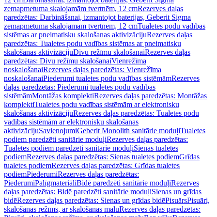
zemapmetuma skalojamām tvertnēm, 12 cm
Rezerves daļas
paredzētas: Darbināšanai, izmantojot baterijas, Geberit Sigma
zemapmetuma skalojamām tvertnēm, 12 cm
Tualetes podu vadības
sistēmas ar pneimatisku skalošanas aktivizāciju
Rezerves daļas
paredzētas: Tualetes podu vadības sistēmas ar pneimatisku
skalošanas aktivizāciju
Divu režīmu skalošanai
Rezerves daļas
paredzētas: Divu režīmu skalošanai
Vienrežīma
noskalošanai
Rezerves daļas paredzētas: Vienrežīma
noskalošanai
Piederumi tualetes podu vadības sistēmām
Rezerves
daļas paredzētas: Piederumi tualetes podu vadības
sistēmām
Montāžas komplekti
Rezerves daļas paredzētas: Montāžas
komplekti
Tualetes podu vadības sistēmām ar elektronisku
skalošanas aktivizāciju
Rezerves daļas paredzētas: Tualetes podu
vadības sistēmām ar elektronisku skalošanas
aktivizāciju
Savienojumi
Geberit Monolith sanitārie moduļi
Tualetes
podiem paredzēti sanitārie moduļi
Rezerves daļas paredzētas:
Tualetes podiem paredzēti sanitārie moduļi
Sienas tualetes
podiem
Rezerves daļas paredzētas: Sienas tualetes podiem
Grīdas
tualetes podiem
Rezerves daļas paredzētas: Grīdas tualetes
podiem
Piederumi
Rezerves daļas paredzētas:
Piederumi
Palīgmateriāli
Bidē paredzēti sanitārie moduļi
Rezerves
daļas paredzētas: Bidē paredzēti sanitārie moduļi
Sienas un grīdas
bidē
Rezerves daļas paredzētas: Sienas un grīdas bidē
Pisuārs
Pisuāri,
skalošanas režīms, ar skalošanas malu
Rezerves daļas paredzētas: