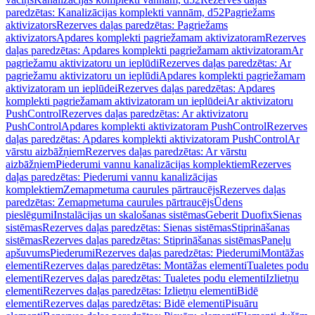
paredzētas: Kanalizācijas komplekti vannām, d52
Pagriežams
aktivizators
Rezerves daļas paredzētas: Pagriežams
aktivizators
Apdares komplekti pagriežamam aktivizatoram
Rezerves
daļas paredzētas: Apdares komplekti pagriežamam aktivizatoram
Ar
pagriežamu aktivizatoru un ieplūdi
Rezerves daļas paredzētas: Ar
pagriežamu aktivizatoru un ieplūdi
Apdares komplekti pagriežamam
aktivizatoram un ieplūdei
Rezerves daļas paredzētas: Apdares
komplekti pagriežamam aktivizatoram un ieplūdei
Ar aktivizatoru
PushControl
Rezerves daļas paredzētas: Ar aktivizatoru
PushControl
Apdares komplekti aktivizatoram PushControl
Rezerves
daļas paredzētas: Apdares komplekti aktivizatoram PushControl
Ar
vārstu aizbāžņiem
Rezerves daļas paredzētas: Ar vārstu
aizbāžņiem
Piederumi vannu kanalizācijas komplektiem
Rezerves
daļas paredzētas: Piederumi vannu kanalizācijas
komplektiem
Zemapmetuma caurules pārtraucējs
Rezerves daļas
paredzētas: Zemapmetuma caurules pārtraucējs
Ūdens
pieslēgumi
Instalācijas un skalošanas sistēmas
Geberit Duofix
Sienas
sistēmas
Rezerves daļas paredzētas: Sienas sistēmas
Stiprināšanas
sistēmas
Rezerves daļas paredzētas: Stiprināšanas sistēmas
Paneļu
apšuvums
Piederumi
Rezerves daļas paredzētas: Piederumi
Montāžas
elementi
Rezerves daļas paredzētas: Montāžas elementi
Tualetes podu
elementi
Rezerves daļas paredzētas: Tualetes podu elementi
Izlietņu
elementi
Rezerves daļas paredzētas: Izlietņu elementi
Bidē
elementi
Rezerves daļas paredzētas: Bidē elementi
Pisuāru