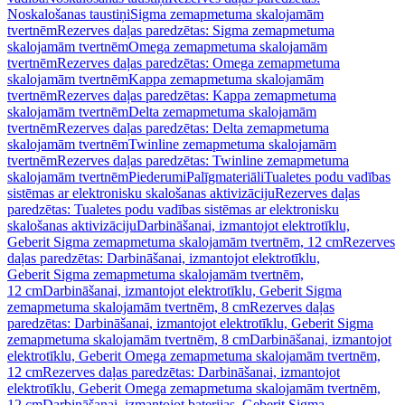
Noskalošanas taustiņi
Sigma zemapmetuma skalojamām
tvertnēm
Rezerves daļas paredzētas: Sigma zemapmetuma
skalojamām tvertnēm
Omega zemapmetuma skalojamām
tvertnēm
Rezerves daļas paredzētas: Omega zemapmetuma
skalojamām tvertnēm
Kappa zemapmetuma skalojamām
tvertnēm
Rezerves daļas paredzētas: Kappa zemapmetuma
skalojamām tvertnēm
Delta zemapmetuma skalojamām
tvertnēm
Rezerves daļas paredzētas: Delta zemapmetuma
skalojamām tvertnēm
Twinline zemapmetuma skalojamām
tvertnēm
Rezerves daļas paredzētas: Twinline zemapmetuma
skalojamām tvertnēm
Piederumi
Palīgmateriāli
Tualetes podu vadības
sistēmas ar elektronisku skalošanas aktivizāciju
Rezerves daļas
paredzētas: Tualetes podu vadības sistēmas ar elektronisku
skalošanas aktivizāciju
Darbināšanai, izmantojot elektrotīklu,
Geberit Sigma zemapmetuma skalojamām tvertnēm, 12 cm
Rezerves
daļas paredzētas: Darbināšanai, izmantojot elektrotīklu,
Geberit Sigma zemapmetuma skalojamām tvertnēm,
12 cm
Darbināšanai, izmantojot elektrotīklu, Geberit Sigma
zemapmetuma skalojamām tvertnēm, 8 cm
Rezerves daļas
paredzētas: Darbināšanai, izmantojot elektrotīklu, Geberit Sigma
zemapmetuma skalojamām tvertnēm, 8 cm
Darbināšanai, izmantojot
elektrotīklu, Geberit Omega zemapmetuma skalojamām tvertnēm,
12 cm
Rezerves daļas paredzētas: Darbināšanai, izmantojot
elektrotīklu, Geberit Omega zemapmetuma skalojamām tvertnēm,
12 cm
Darbināšanai, izmantojot baterijas, Geberit Sigma