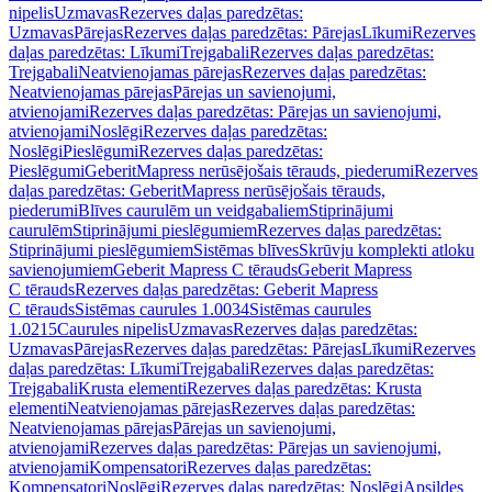
nipelis
Uzmavas
Rezerves daļas paredzētas:
Uzmavas
Pārejas
Rezerves daļas paredzētas: Pārejas
Līkumi
Rezerves
daļas paredzētas: Līkumi
Trejgabali
Rezerves daļas paredzētas:
Trejgabali
Neatvienojamas pārejas
Rezerves daļas paredzētas:
Neatvienojamas pārejas
Pārejas un savienojumi,
atvienojami
Rezerves daļas paredzētas: Pārejas un savienojumi,
atvienojami
Noslēgi
Rezerves daļas paredzētas:
Noslēgi
Pieslēgumi
Rezerves daļas paredzētas:
Pieslēgumi
GeberitMapress nerūsējošais tērauds, piederumi
Rezerves
daļas paredzētas: GeberitMapress nerūsējošais tērauds,
piederumi
Blīves caurulēm un veidgabaliem
Stiprinājumi
caurulēm
Stiprinājumi pieslēgumiem
Rezerves daļas paredzētas:
Stiprinājumi pieslēgumiem
Sistēmas blīves
Skrūvju komplekti atloku
savienojumiem
Geberit Mapress C tērauds
Geberit Mapress
C tērauds
Rezerves daļas paredzētas: Geberit Mapress
C tērauds
Sistēmas caurules 1.0034
Sistēmas caurules
1.0215
Caurules nipelis
Uzmavas
Rezerves daļas paredzētas:
Uzmavas
Pārejas
Rezerves daļas paredzētas: Pārejas
Līkumi
Rezerves
daļas paredzētas: Līkumi
Trejgabali
Rezerves daļas paredzētas:
Trejgabali
Krusta elementi
Rezerves daļas paredzētas: Krusta
elementi
Neatvienojamas pārejas
Rezerves daļas paredzētas:
Neatvienojamas pārejas
Pārejas un savienojumi,
atvienojami
Rezerves daļas paredzētas: Pārejas un savienojumi,
atvienojami
Kompensatori
Rezerves daļas paredzētas:
Kompensatori
Noslēgi
Rezerves daļas paredzētas: Noslēgi
Apsildes