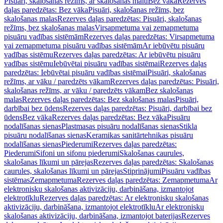
Pisuāri, skalošanas režīms, ar skalošanas malu
Bez vāka
Rezerves
daļas paredzētas: Bez vāka
Pisuāri, skalošanas režīms, bez
skalošanas malas
Rezerves daļas paredzētas: Pisuāri, skalošanas
režīms, bez skalošanas malas
Virsapmetuma vai zemapmetuma
pisuāru vadības sistēmām
Rezerves daļas paredzētas: Virsapmetuma
vai zemapmetuma pisuāru vadības sistēmām
Ar iebūvētu pisuāru
vadības sistēmu
Rezerves daļas paredzētas: Ar iebūvētu pisuāru
vadības sistēmu
Iebūvētai pisuāru vadības sistēmai
Rezerves daļas
paredzētas: Iebūvētai pisuāru vadības sistēmai
Pisuāri, skalošanas
režīms, ar vāku / paredzēts vākam
Rezerves daļas paredzētas: Pisuāri,
skalošanas režīms, ar vāku / paredzēts vākam
Bez skalošanas
malas
Rezerves daļas paredzētas: Bez skalošanas malas
Pisuāri,
darbībai bez ūdens
Rezerves daļas paredzētas: Pisuāri, darbībai bez
ūdens
Bez vāka
Rezerves daļas paredzētas: Bez vāka
Pisuāru
nodalīšanas sienas
Plastmasas pisuāru nodalīšanas sienas
Stikla
pisuāru nodalīšanas sienas
Keramikas sanitārtehnikas pisuāru
nodalīšanas sienas
Piederumi
Rezerves daļas paredzētas:
Piederumi
Sifoni un sifonu piederumi
Skalošanas caurules,
skalošanas līkumi un pārejas
Rezerves daļas paredzētas: Skalošanas
caurules, skalošanas līkumi un pārejas
Stiprinājumi
Pisuāru vadības
sistēmas
Zemapmetuma
Rezerves daļas paredzētas: Zemapmetuma
Ar
elektronisku skalošanas aktivizāciju, darbināšana, izmantojot
elektrotīklu
Rezerves daļas paredzētas: Ar elektronisku skalošanas
aktivizāciju, darbināšana, izmantojot elektrotīklu
Ar elektronisku
skalošanas aktivizāciju, darbināšana, izmantojot baterijas
Rezerves