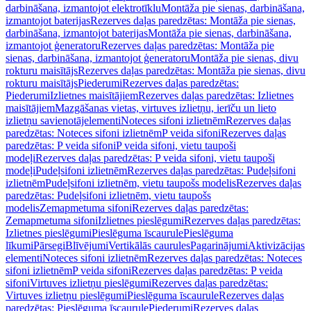
darbināšana, izmantojot elektrotīklu
Montāža pie sienas, darbināšana,
izmantojot baterijas
Rezerves daļas paredzētas: Montāža pie sienas,
darbināšana, izmantojot baterijas
Montāža pie sienas, darbināšana,
izmantojot ģeneratoru
Rezerves daļas paredzētas: Montāža pie
sienas, darbināšana, izmantojot ģeneratoru
Montāža pie sienas, divu
rokturu maisītājs
Rezerves daļas paredzētas: Montāža pie sienas, divu
rokturu maisītājs
Piederumi
Rezerves daļas paredzētas:
Piederumi
Izlietnes maisītājiem
Rezerves daļas paredzētas: Izlietnes
maisītājiem
Mazgāšanas vietas, virtuves izlietņu, ierīču un lieto
izlietņu savienotājelementi
Noteces sifoni izlietnēm
Rezerves daļas
paredzētas: Noteces sifoni izlietnēm
P veida sifoni
Rezerves daļas
paredzētas: P veida sifoni
P veida sifoni, vietu taupoši
modeļi
Rezerves daļas paredzētas: P veida sifoni, vietu taupoši
modeļi
Pudeļsifoni izlietnēm
Rezerves daļas paredzētas: Pudeļsifoni
izlietnēm
Pudeļsifoni izlietnēm, vietu taupošs modelis
Rezerves daļas
paredzētas: Pudeļsifoni izlietnēm, vietu taupošs
modelis
Zemapmetuma sifoni
Rezerves daļas paredzētas:
Zemapmetuma sifoni
Izlietnes pieslēgumi
Rezerves daļas paredzētas:
Izlietnes pieslēgumi
Pieslēguma īscaurule
Pieslēguma
līkumi
Pārsegi
Blīvējumi
Vertikālās caurules
Pagarinājumi
Aktivizācijas
elementi
Noteces sifoni izlietnēm
Rezerves daļas paredzētas: Noteces
sifoni izlietnēm
P veida sifoni
Rezerves daļas paredzētas: P veida
sifoni
Virtuves izlietņu pieslēgumi
Rezerves daļas paredzētas:
Virtuves izlietņu pieslēgumi
Pieslēguma īscaurule
Rezerves daļas
paredzētas: Pieslēguma īscaurule
Piederumi
Rezerves daļas