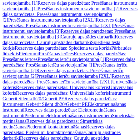
savienojamība [1]
Rezerves daļas paredzētas: Presēšanas instrumentu
savienojamība [1]
Presēšanas instrumentu savienojamība [2]
Rezerves
daļas paredzētas: Presēšanas instrumentu savienojamība
[2]
Presēšanas instrumentu savietojamība [2XL]
Rezerves daļas
paredzētas: Presēšanas instrumentu savietojamība [2XL]
Presēšanas
instrumentu savietojamība [3]
Rezerves daļas paredzētas: Presēšanas
instrumentu savietojamība [3]
Cauruļu apstrādes darbarīki
Rezerves
daļas paredzētas: Cauruļu apstrādes darbarīki
Spiediena testa
korķis
Rezerves daļas paredzētas: Spiediena testa korķis
Pārbaudes
līdzeklis
Piederumi
Presēšanas ierīces
Rezerves daļas paredzētas:
Presēšanas ierīces
Presēšanas ierīču savietojamība [1]
Rezerves daļas
paredzētas: Presēšanas ierīču savietojamība [1]
Presēšanas ierīču
savietojamība [2]
Rezerves daļas paredzētas: Presēšanas ierīču
savietojamība [2]
Presēšanas ierīču savietojamība [2XL]
Rezerves
daļas paredzētas: Presēšanas ierīču savietojamība [2XL]
Universālais
koferis
Rezerves daļas paredzētas: Universālais koferis
Universālais
koferis
Rezerves daļas paredzētas: Universālais koferis
Instrumenti
Geberit Silent-db20/Geberit PE
Rezerves daļas paredzētas:
Instrumenti Geberit Silent-db20/Geberit PE
Elektrometināšanas
instrumenti
Rezerves daļas paredzētas: Elektrometināšanas
instrumenti
Piederumi elektrometināšanas instrumentiem
Simetriskās
metināšanas
Rezerves daļas paredzētas: Simetriskās
metināšanas
Piederumi kontaktmetināšanas
Rezerves daļas
paredzētas: Piederumi kontaktmetināšanas
Cauruļu apstrādes
darbarīki
Rezerves daļas paredzētas: Cauruļu apstrādes