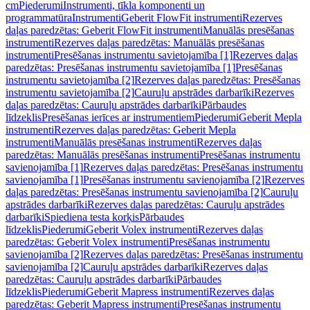
cm
Piederumi
Instrumenti, tīkla komponenti un
programmatūra
Instrumenti
Geberit FlowFit instrumenti
Rezerves
daļas paredzētas: Geberit FlowFit instrumenti
Manuālās presēšanas
instrumenti
Rezerves daļas paredzētas: Manuālās presēšanas
instrumenti
Presēšanas instrumentu savietojamība [1]
Rezerves daļas
paredzētas: Presēšanas instrumentu savietojamība [1]
Presēšanas
instrumentu savietojamība [2]
Rezerves daļas paredzētas: Presēšanas
instrumentu savietojamība [2]
Cauruļu apstrādes darbarīki
Rezerves
daļas paredzētas: Cauruļu apstrādes darbarīki
Pārbaudes
līdzeklis
Presēšanas ierīces ar instrumentiem
Piederumi
Geberit Mepla
instrumenti
Rezerves daļas paredzētas: Geberit Mepla
instrumenti
Manuālās presēšanas instrumenti
Rezerves daļas
paredzētas: Manuālās presēšanas instrumenti
Presēšanas instrumentu
savienojamība [1]
Rezerves daļas paredzētas: Presēšanas instrumentu
savienojamība [1]
Presēšanas instrumentu savienojamība [2]
Rezerves
daļas paredzētas: Presēšanas instrumentu savienojamība [2]
Cauruļu
apstrādes darbarīki
Rezerves daļas paredzētas: Cauruļu apstrādes
darbarīki
Spiediena testa korķis
Pārbaudes
līdzeklis
Piederumi
Geberit Volex instrumenti
Rezerves daļas
paredzētas: Geberit Volex instrumenti
Presēšanas instrumentu
savienojamība [2]
Rezerves daļas paredzētas: Presēšanas instrumentu
savienojamība [2]
Cauruļu apstrādes darbarīki
Rezerves daļas
paredzētas: Cauruļu apstrādes darbarīki
Pārbaudes
līdzeklis
Piederumi
Geberit Mapress instrumenti
Rezerves daļas
paredzētas: Geberit Mapress instrumenti
Presēšanas instrumentu