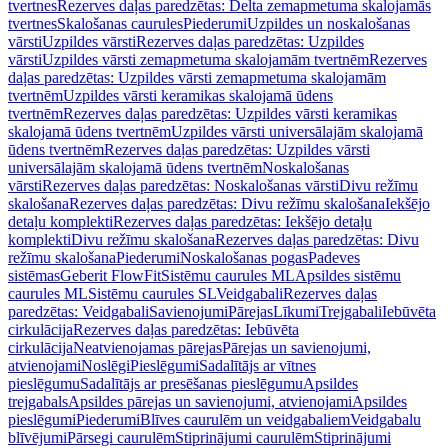
tvertnes
Rezerves daļas paredzētas: Delta zemapmetuma skalojamās
tvertnes
Skalošanas caurules
Piederumi
Uzpildes un noskalošanas
vārsti
Uzpildes vārsti
Rezerves daļas paredzētas: Uzpildes
vārsti
Uzpildes vārsti zemapmetuma skalojamām tvertnēm
Rezerves
daļas paredzētas: Uzpildes vārsti zemapmetuma skalojamām
tvertnēm
Uzpildes vārsti keramikas skalojamā ūdens
tvertnēm
Rezerves daļas paredzētas: Uzpildes vārsti keramikas
skalojamā ūdens tvertnēm
Uzpildes vārsti universālajām skalojamā
ūdens tvertnēm
Rezerves daļas paredzētas: Uzpildes vārsti
universālajām skalojamā ūdens tvertnēm
Noskalošanas
vārsti
Rezerves daļas paredzētas: Noskalošanas vārsti
Divu režīmu
skalošana
Rezerves daļas paredzētas: Divu režīmu skalošana
Iekšējo
detaļu komplekti
Rezerves daļas paredzētas: Iekšējo detaļu
komplekti
Divu režīmu skalošana
Rezerves daļas paredzētas: Divu
režīmu skalošana
Piederumi
Noskalošanas pogas
Padeves
sistēmas
Geberit FlowFit
Sistēmu caurules ML
Apsildes sistēmu
caurules ML
Sistēmu caurules SL
Veidgabali
Rezerves daļas
paredzētas: Veidgabali
Savienojumi
Pārejas
Līkumi
Trejgabali
Iebūvēta
cirkulācija
Rezerves daļas paredzētas: Iebūvēta
cirkulācija
Neatvienojamas pārejas
Pārejas un savienojumi,
atvienojami
Noslēgi
Pieslēgumi
Sadalītājs ar vītnes
pieslēgumu
Sadalītājs ar presēšanas pieslēgumu
Apsildes
trejgabals
Apsildes pārejas un savienojumi, atvienojami
Apsildes
pieslēgumi
Piederumi
Blīves caurulēm un veidgabaliem
Veidgabalu
blīvējumi
Pārsegi caurulēm
Stiprinājumi caurulēm
Stiprinājumi