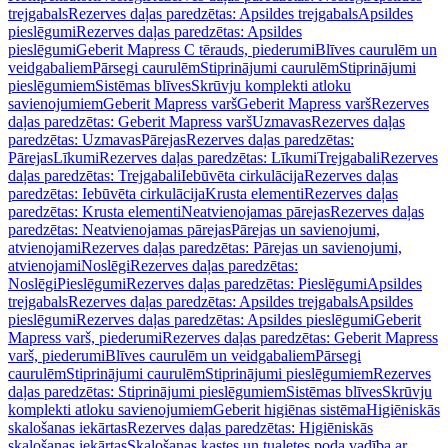
trejgabals
Rezerves daļas paredzētas: Apsildes trejgabals
Apsildes
pieslēgumi
Rezerves daļas paredzētas: Apsildes
pieslēgumi
Geberit Mapress C tērauds, piederumi
Blīves caurulēm un
veidgabaliem
Pārsegi caurulēm
Stiprinājumi caurulēm
Stiprinājumi
pieslēgumiem
Sistēmas blīves
Skrūvju komplekti atloku
savienojumiem
Geberit Mapress varš
Geberit Mapress varš
Rezerves
daļas paredzētas: Geberit Mapress varš
Uzmavas
Rezerves daļas
paredzētas: Uzmavas
Pārejas
Rezerves daļas paredzētas:
Pārejas
Līkumi
Rezerves daļas paredzētas: Līkumi
Trejgabali
Rezerves
daļas paredzētas: Trejgabali
Iebūvēta cirkulācija
Rezerves daļas
paredzētas: Iebūvēta cirkulācija
Krusta elementi
Rezerves daļas
paredzētas: Krusta elementi
Neatvienojamas pārejas
Rezerves daļas
paredzētas: Neatvienojamas pārejas
Pārejas un savienojumi,
atvienojami
Rezerves daļas paredzētas: Pārejas un savienojumi,
atvienojami
Noslēgi
Rezerves daļas paredzētas:
Noslēgi
Pieslēgumi
Rezerves daļas paredzētas: Pieslēgumi
Apsildes
trejgabals
Rezerves daļas paredzētas: Apsildes trejgabals
Apsildes
pieslēgumi
Rezerves daļas paredzētas: Apsildes pieslēgumi
Geberit
Mapress varš, piederumi
Rezerves daļas paredzētas: Geberit Mapress
varš, piederumi
Blīves caurulēm un veidgabaliem
Pārsegi
caurulēm
Stiprinājumi caurulēm
Stiprinājumi pieslēgumiem
Rezerves
daļas paredzētas: Stiprinājumi pieslēgumiem
Sistēmas blīves
Skrūvju
komplekti atloku savienojumiem
Geberit higiēnas sistēma
Higiēniskās
skalošanas iekārtas
Rezerves daļas paredzētas: Higiēniskās
skalošanas iekārtas
Skalošanas kastes un tualetes poda vadība ar