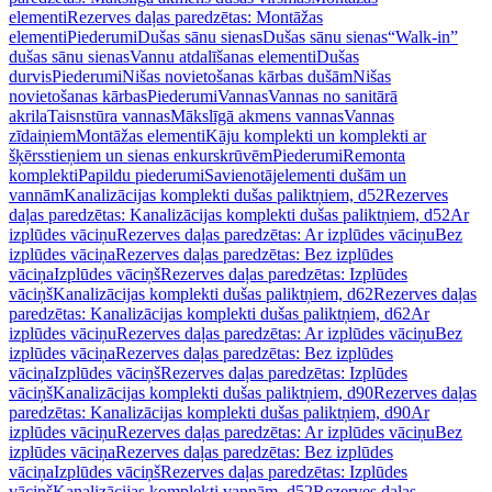
elementi
Rezerves daļas paredzētas: Montāžas
elementi
Piederumi
Dušas sānu sienas
Dušas sānu sienas
“Walk-in”
dušas sānu sienas
Vannu atdalīšanas elementi
Dušas
durvis
Piederumi
Nišas novietošanas kārbas dušām
Nišas
novietošanas kārbas
Piederumi
Vannas
Vannas no sanitārā
akrila
Taisnstūra vannas
Mākslīgā akmens vannas
Vannas
zīdaiņiem
Montāžas elementi
Kāju komplekti un komplekti ar
šķērsstieņiem un sienas enkurskrūvēm
Piederumi
Remonta
komplekti
Papildu piederumi
Savienotājelementi dušām un
vannām
Kanalizācijas komplekti dušas paliktņiem, d52
Rezerves
daļas paredzētas: Kanalizācijas komplekti dušas paliktņiem, d52
Ar
izplūdes vāciņu
Rezerves daļas paredzētas: Ar izplūdes vāciņu
Bez
izplūdes vāciņa
Rezerves daļas paredzētas: Bez izplūdes
vāciņa
Izplūdes vāciņš
Rezerves daļas paredzētas: Izplūdes
vāciņš
Kanalizācijas komplekti dušas paliktņiem, d62
Rezerves daļas
paredzētas: Kanalizācijas komplekti dušas paliktņiem, d62
Ar
izplūdes vāciņu
Rezerves daļas paredzētas: Ar izplūdes vāciņu
Bez
izplūdes vāciņa
Rezerves daļas paredzētas: Bez izplūdes
vāciņa
Izplūdes vāciņš
Rezerves daļas paredzētas: Izplūdes
vāciņš
Kanalizācijas komplekti dušas paliktņiem, d90
Rezerves daļas
paredzētas: Kanalizācijas komplekti dušas paliktņiem, d90
Ar
izplūdes vāciņu
Rezerves daļas paredzētas: Ar izplūdes vāciņu
Bez
izplūdes vāciņa
Rezerves daļas paredzētas: Bez izplūdes
vāciņa
Izplūdes vāciņš
Rezerves daļas paredzētas: Izplūdes
vāciņš
Kanalizācijas komplekti vannām, d52
Rezerves daļas