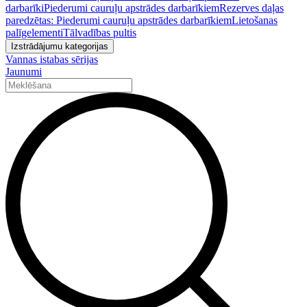
darbarīki
Piederumi cauruļu apstrādes darbarīkiem
Rezerves daļas
paredzētas: Piederumi cauruļu apstrādes darbarīkiem
Lietošanas
palīgelementi
Tālvadības pultis
Izstrādājumu kategorijas
Vannas istabas sērijas
Jaunumi