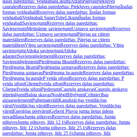
daļas paredzētas: Veidgabali
Līkumi
Atzari
Pārejas
Piekļuves
caurules
Rezerves daļas paredzētas: Piekļuves caurules
Pārejas
Īpašas
formas veidgabali
Rezerves daļas paredzētas: Īpašas formas
veidgabali
Veidgabali SuperTube
Līkumi
Īpašas formas
veidgabali
Savienojumi
Rezerves daļas paredzētas:
Savienojumi
Metināmie savienojumi
Uzmavu savienojumi
Rezerves
daļas paredzētas: Uzmavu savienojumi
Pārejas uz citiem
materiāliem
Rezerves daļas paredzētas: Pārejas uz citiem
materiāliem
Vītņu savienojumi
Rezerves daļas paredzētas: Vītņu
savienojumi
Atloka savienojumi
Atloka
adapteri
Savienotājelementi
Rezerves daļas paredzētas:
Savienotājelementi
Pieslēguma līkumi
Rezerves daļas paredzētas:
Pieslēguma līkumi
Pieslēguma uzmavas
Rezerves daļas paredzētas:
Pieslēguma uzmavas
Pieslēguma īscaurule
Rezerves daļas paredzētas:
Pieslēguma īscaurule
P veida sifoni
Rezerves daļas paredzētas: P
veida sifoni
Gliemežveida sifoni
Rezerves daļas paredzētas:
Gliemežveida sifoni
Piederumi
Cauruļu apskavas
Cauruļu apskavu
stiprinājumi
Balsta skavas
Noslēgi
Blīvējumi
Celtniecības
aizsargelementi
Palīgmateriāli
Kanalizācijas ventilācijas
vārsti
Ventilācijas vārsti
Rezerves daļas paredzētas: Ventilācijas
vārsti
Enerģijas pretvārsti
Geberit Pluvia jumta lietus ūdens
novadīšana
Jumta piltuves
Rezerves daļas paredzētas: Jumta
piltuves
Jumta piltuves, līdz 12 l/s
Rezerves daļas paredzētas: Jumta
piltuves, līdz 12 l/s
Jumta piltuves, līdz 25 l/s
Rezerves daļas
paredzētas: Jumta piltuves, līdz 25 l/s
Jumta piltuves, līdz