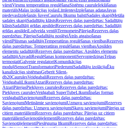
vārsti
Virsmu temperatūras regulēšana
Sistēmu caurule
Ieklāšanas
materiāls
Malas izolācijas joslas
Līmlentes
Izplešanas adatas
Javas
piedevas
Izplešanās šuves
Cauruļu līkumu balsti
Sadales skapji
Metāla
sadales skapji
Sadalītāju klāsts
Rezerves daļas paredzētas: Sadalītāju
klāsts
Sadalītāji grīdas apsildei
Rezerves daļas paredzētas: Sadalītāji
grīdas apsildei
Lodveida ventiļi
Termometrs
Pārejas
Rezerves daļas
paredzētas: Pārejas
Sadalītāju noslēgi
Ātrās atgaisošanas
vārsti
Plūsmas sadalītājs
Temperatūras regulēšanas vienības
Rezerves
daļas paredzētas: Temperatūras regulēšanas vienības
Apsildes
elementu sadalītāji
Rezerves daļas paredzētas: Apsildes elementu
sadalītāji
Apvadi
Regulēšanas komponenti
Servopiedziņas
Telpas
termostati
Galvenie regulatori
Komunikācijas
moduļi
Sensori
Transformatori
Piederumi
Sadalītāju izolācija
Ēku
kanalizācijas sistēmas
Geberit Silent-
db20
Caurules
Veidgabali
Rezerves daļas paredzētas:
Veidgabali
Līkumi
Atzari
Rezerves daļas paredzētas:
Atzari
Pārejas
Piekļuves caurules
Rezerves daļas paredzētas:
Piekļuves caurules
Veidgabali SuperTube
Līkumi
Īpašas formas
veidgabali
Savienojumi
Rezerves daļas paredzētas:
Savienojumi
Metināmie savienojumi
Uzmavu savienojumi
Rezerves
daļas paredzētas: Uzmavu savienojumi
Skavu savienojumi
Pārejas uz
citiem materiāliem
Rezerves daļas paredzētas: Pārejas uz citiem
materiāliem
Savienotājelementi
Rezerves daļas paredzētas:
Savienotājelementi
Pieslēguma līkumi
Rezerves daļas paredzētas: