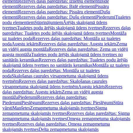
elementi
Rezerves daļas paredzētas: Izlietņu elementi
Bidē
elementi
Rezerves daļas paredzētas: Bidē elementi
Pisuāru
elementi
Rezerves daļas paredzētas: Pisuāru elementi
Dušu
elementi
Rezerves daļas paredzētas: Dušu elementi
Piederumi
Tualetes
podu elementiem
Stiprinājumiem
Ārējās skalojamā ūdens
tvertnes
Tualetes podu ārējās skalojamā ūdens tvertnes
Rezerves daļas
paredzētas: Tualetes podu ārējās skalojamā ūdens tvertnes
Montāža
uz tualetes poda
Rezerves daļas paredzētas: Montāža uz tualetes
poda
Augstu iekārts
Rezerves daļas paredzētas: Augstu iekārts
Zema
un vidēji augsta montāža
Rezerves daļas paredzētas: Zema un vidēji
augsta montāža
Tualetes podu ārējās skalojamā ūdens tvertnes no
sanitārās keramikas
Rezerves daļas paredzētas: Tualetes podu ārējās
skalojamā ūdens tvertnes no sanitārās keramikas
Montāža uz tualetes
poda
Rezerves daļas paredzētas: Montāža uz tualetes
poda
Skalošanas caurules virsapmetuma skalojamā ūdens
tvertnēm
Rezerves daļas paredzētas: Skalošanas caurules
virsapmetuma skalojamā ūdens tvertnēm
Augstu iekārts
Rezerves
daļas paredzētas: Augstu iekārts
Zema un vidēji augsta
montāža
Piederumi
Rezerves daļas paredzētas:
Piederumi
Pieslēgumi
Rezerves daļas paredzētas: Pieslēgumi
Stūra
vārsti
Manšetes
Zemapmetuma skalojamās tvertnes
Sigma
zemapmetuma skalojamās tvertnes
Rezerves daļas paredzētas: Sigma
zemapmetuma skalojamās tvertnes
Omega zemapmetuma skalojamās
tvertnes
Rezerves daļas paredzētas: Omega zemapmetuma
skalojamās tvertnes
Delta zemapmetuma skalojamās