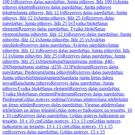
100 l/s
Rezerves daļas paredzētas: Jumta piltuves, līdz 100 l/s
Jumta
piltuves teknēm
Rezerves daļas paredzētas: Jumta piltuves
teknēm
Jumta piltuves, līdz 12 l/s
Rezerves daļas paredzētas: Jumta
piltuves, līdz 12 l/s
Jumta piltuves, līdz 25 l/s
Rezerves daļas
paredzētas: Jumta piltuves, līdz 25 l/s
Tvaika bloķēšanas
elementi
Rezerves daļas paredzētas: Tvaika bloķēšanas
elementi
Jumta piltuvēm, līdz 12 l/s
Rezerves daļas paredzētas: Jumta
piltuvēm, līdz 12 l/s
Jumta piltuvēm, līdz 25 l/s
Avārijas
pārplūdes
Rezerves daļas paredzētas: Avārijas pārplūdes
Jumta
piltuvēm, līdz 12 l/s
Rezerves daļas paredzētas: Jumta piltuvēm, līdz
12 l/s
Jumta piltuvēm, līdz 25 l/s
Rezerves daļas paredzētas: Jumta
piltuvēm, līdz 25 l/s
Stiprinājumi
Stiprinājumu sistēma, d40–
200
Stiprinājumu sistēma, d250–315
Piederumi
Rezerves daļas
paredzētas: Piederumi
Jumta piltuvēm
Rezerves daļas paredzētas:
Jumta piltuvēm
Stiprinājumiem
Standarta jumta lietus ūdens
novadīšana
Jumta piltuves
Rezerves daļas paredzētas: Jumta
piltuves
Tvaika bloķēšanas elementi
Rezerves daļas paredzētas:
Tvaika bloķēšanas elementi
Piederumi
Rezerves daļas paredzētas:
Piederumi
Grīdas noteces sistēmas
Virsmas atūdeņošana iekštelpām
un ārpus telpām
Rezerves daļas paredzētas: Virsmas atūdeņošana
iekštelpām un ārpus telpām
Grīdas noteces balkoniem un terasēm, 10
x 10 cm
Rezerves daļas paredzētas: Grīdas noteces balkoniem un
terasēm, 10 x 10 cm
Grīdas noteces, 13 x 13 cm
Grīdas noteces
balkoniem un terasēm, 13 x 13 cm
Grīdas noteces, 15 x 15
cm
Rezerves daļas paredzētas: Grīdas noteces, 15 x 15