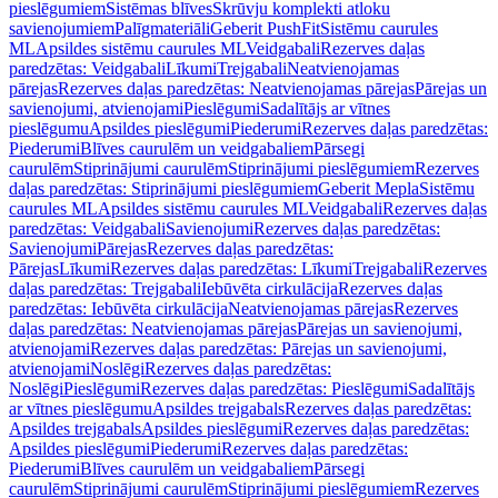
pieslēgumiem
Sistēmas blīves
Skrūvju komplekti atloku
savienojumiem
Palīgmateriāli
Geberit PushFit
Sistēmu caurules
ML
Apsildes sistēmu caurules ML
Veidgabali
Rezerves daļas
paredzētas: Veidgabali
Līkumi
Trejgabali
Neatvienojamas
pārejas
Rezerves daļas paredzētas: Neatvienojamas pārejas
Pārejas un
savienojumi, atvienojami
Pieslēgumi
Sadalītājs ar vītnes
pieslēgumu
Apsildes pieslēgumi
Piederumi
Rezerves daļas paredzētas:
Piederumi
Blīves caurulēm un veidgabaliem
Pārsegi
caurulēm
Stiprinājumi caurulēm
Stiprinājumi pieslēgumiem
Rezerves
daļas paredzētas: Stiprinājumi pieslēgumiem
Geberit Mepla
Sistēmu
caurules ML
Apsildes sistēmu caurules ML
Veidgabali
Rezerves daļas
paredzētas: Veidgabali
Savienojumi
Rezerves daļas paredzētas:
Savienojumi
Pārejas
Rezerves daļas paredzētas:
Pārejas
Līkumi
Rezerves daļas paredzētas: Līkumi
Trejgabali
Rezerves
daļas paredzētas: Trejgabali
Iebūvēta cirkulācija
Rezerves daļas
paredzētas: Iebūvēta cirkulācija
Neatvienojamas pārejas
Rezerves
daļas paredzētas: Neatvienojamas pārejas
Pārejas un savienojumi,
atvienojami
Rezerves daļas paredzētas: Pārejas un savienojumi,
atvienojami
Noslēgi
Rezerves daļas paredzētas:
Noslēgi
Pieslēgumi
Rezerves daļas paredzētas: Pieslēgumi
Sadalītājs
ar vītnes pieslēgumu
Apsildes trejgabals
Rezerves daļas paredzētas:
Apsildes trejgabals
Apsildes pieslēgumi
Rezerves daļas paredzētas:
Apsildes pieslēgumi
Piederumi
Rezerves daļas paredzētas:
Piederumi
Blīves caurulēm un veidgabaliem
Pārsegi
caurulēm
Stiprinājumi caurulēm
Stiprinājumi pieslēgumiem
Rezerves