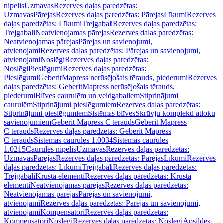
nipelis
Uzmavas
Rezerves daļas paredzētas:
Uzmavas
Pārejas
Rezerves daļas paredzētas: Pārejas
Līkumi
Rezerves
daļas paredzētas: Līkumi
Trejgabali
Rezerves daļas paredzētas:
Trejgabali
Neatvienojamas pārejas
Rezerves daļas paredzētas:
Neatvienojamas pārejas
Pārejas un savienojumi,
atvienojami
Rezerves daļas paredzētas: Pārejas un savienojumi,
atvienojami
Noslēgi
Rezerves daļas paredzētas:
Noslēgi
Pieslēgumi
Rezerves daļas paredzētas:
Pieslēgumi
GeberitMapress nerūsējošais tērauds, piederumi
Rezerves
daļas paredzētas: GeberitMapress nerūsējošais tērauds,
piederumi
Blīves caurulēm un veidgabaliem
Stiprinājumi
caurulēm
Stiprinājumi pieslēgumiem
Rezerves daļas paredzētas:
Stiprinājumi pieslēgumiem
Sistēmas blīves
Skrūvju komplekti atloku
savienojumiem
Geberit Mapress C tērauds
Geberit Mapress
C tērauds
Rezerves daļas paredzētas: Geberit Mapress
C tērauds
Sistēmas caurules 1.0034
Sistēmas caurules
1.0215
Caurules nipelis
Uzmavas
Rezerves daļas paredzētas:
Uzmavas
Pārejas
Rezerves daļas paredzētas: Pārejas
Līkumi
Rezerves
daļas paredzētas: Līkumi
Trejgabali
Rezerves daļas paredzētas:
Trejgabali
Krusta elementi
Rezerves daļas paredzētas: Krusta
elementi
Neatvienojamas pārejas
Rezerves daļas paredzētas:
Neatvienojamas pārejas
Pārejas un savienojumi,
atvienojami
Rezerves daļas paredzētas: Pārejas un savienojumi,
atvienojami
Kompensatori
Rezerves daļas paredzētas:
Kompensatori
Noslēgi
Rezerves daļas paredzētas: Noslēgi
Apsildes