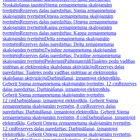
Noskalošanas taustiņi
Sigma zemapmetuma skalojamām
tvertnēm
Rezerves daļas paredzētas: Sigma zemapmetuma
skalojamām tvertnēm
Omega zemapmetuma skalojamām
tvertnēm
Rezerves daļas paredzētas: Omega zemapmetuma
skalojamām tvertnēm
Kappa zemapmetuma skalojamām
tvertnēm
Rezerves daļas paredzētas: Kappa zemapmetuma
skalojamām tvertnēm
Delta zemapmetuma skalojamām
tvertnēm
Rezerves daļas paredzētas: Delta zemapmetuma
skalojamām tvertnēm
Twinline zemapmetuma skalojamām
tvertnēm
Rezerves daļas paredzētas: Twinline zemapmetuma
skalojamām tvertnēm
Piederumi
Palīgmateriāli
Tualetes podu vadības
sistēmas ar elektronisku skalošanas aktivizāciju
Rezerves daļas
paredzētas: Tualetes podu vadības sistēmas ar elektronisku
skalošanas aktivizāciju
Darbināšanai, izmantojot elektrotīklu,
Geberit Sigma zemapmetuma skalojamām tvertnēm, 12 cm
Rezerves
daļas paredzētas: Darbināšanai, izmantojot elektrotīklu,
Geberit Sigma zemapmetuma skalojamām tvertnēm,
12 cm
Darbināšanai, izmantojot elektrotīklu, Geberit Sigma
zemapmetuma skalojamām tvertnēm, 8 cm
Rezerves daļas
paredzētas: Darbināšanai, izmantojot elektrotīklu, Geberit Sigma
zemapmetuma skalojamām tvertnēm, 8 cm
Darbināšanai, izmantojot
elektrotīklu, Geberit Omega zemapmetuma skalojamām tvertnēm,
12 cm
Rezerves daļas paredzētas: Darbināšanai, izmantojot
elektrotīklu, Geberit Omega zemapmetuma skalojamām tvertnēm,
12 cm
Darbināšanai, izmantojot baterijas, Geberit Sigma