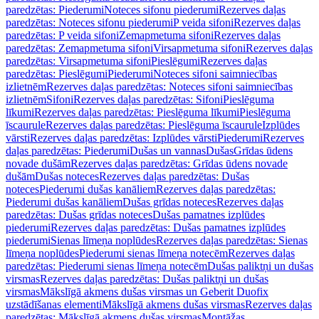
paredzētas: Piederumi
Noteces sifonu piederumi
Rezerves daļas
paredzētas: Noteces sifonu piederumi
P veida sifoni
Rezerves daļas
paredzētas: P veida sifoni
Zemapmetuma sifoni
Rezerves daļas
paredzētas: Zemapmetuma sifoni
Virsapmetuma sifoni
Rezerves daļas
paredzētas: Virsapmetuma sifoni
Pieslēgumi
Rezerves daļas
paredzētas: Pieslēgumi
Piederumi
Noteces sifoni saimniecības
izlietnēm
Rezerves daļas paredzētas: Noteces sifoni saimniecības
izlietnēm
Sifoni
Rezerves daļas paredzētas: Sifoni
Pieslēguma
līkumi
Rezerves daļas paredzētas: Pieslēguma līkumi
Pieslēguma
īscaurule
Rezerves daļas paredzētas: Pieslēguma īscaurule
Izplūdes
vārsti
Rezerves daļas paredzētas: Izplūdes vārsti
Piederumi
Rezerves
daļas paredzētas: Piederumi
Dušas un vannas
Dušas
Grīdas ūdens
novade dušām
Rezerves daļas paredzētas: Grīdas ūdens novade
dušām
Dušas noteces
Rezerves daļas paredzētas: Dušas
noteces
Piederumi dušas kanāliem
Rezerves daļas paredzētas:
Piederumi dušas kanāliem
Dušas grīdas noteces
Rezerves daļas
paredzētas: Dušas grīdas noteces
Dušas pamatnes izplūdes
piederumi
Rezerves daļas paredzētas: Dušas pamatnes izplūdes
piederumi
Sienas līmeņa noplūdes
Rezerves daļas paredzētas: Sienas
līmeņa noplūdes
Piederumi sienas līmeņa notecēm
Rezerves daļas
paredzētas: Piederumi sienas līmeņa notecēm
Dušas paliktņi un dušas
virsmas
Rezerves daļas paredzētas: Dušas paliktņi un dušas
virsmas
Mākslīgā akmens dušas virsmas un Geberit Duofix
uzstādīšanas elementi
Mākslīgā akmens dušas virsmas
Rezerves daļas
paredzētas: Mākslīgā akmens dušas virsmas
Montāžas