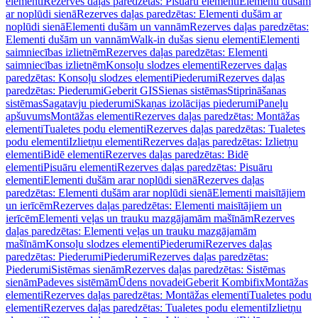
elementi
Rezerves daļas paredzētas: Pisuāru elementi
Elementi dušām
ar noplūdi sienā
Rezerves daļas paredzētas: Elementi dušām ar
noplūdi sienā
Elementi dušām un vannām
Rezerves daļas paredzētas:
Elementi dušām un vannām
Walk-in dušas sienu elementi
Elementi
saimniecības izlietnēm
Rezerves daļas paredzētas: Elementi
saimniecības izlietnēm
Konsoļu slodzes elementi
Rezerves daļas
paredzētas: Konsoļu slodzes elementi
Piederumi
Rezerves daļas
paredzētas: Piederumi
Geberit GIS
Sienas sistēmas
Stiprināšanas
sistēmas
Sagatavju piederumi
Skaņas izolācijas piederumi
Paneļu
apšuvums
Montāžas elementi
Rezerves daļas paredzētas: Montāžas
elementi
Tualetes podu elementi
Rezerves daļas paredzētas: Tualetes
podu elementi
Izlietņu elementi
Rezerves daļas paredzētas: Izlietņu
elementi
Bidē elementi
Rezerves daļas paredzētas: Bidē
elementi
Pisuāru elementi
Rezerves daļas paredzētas: Pisuāru
elementi
Elementi dušām arar noplūdi sienā
Rezerves daļas
paredzētas: Elementi dušām arar noplūdi sienā
Elementi maisītājiem
un ierīcēm
Rezerves daļas paredzētas: Elementi maisītājiem un
ierīcēm
Elementi veļas un trauku mazgājamām mašīnām
Rezerves
daļas paredzētas: Elementi veļas un trauku mazgājamām
mašīnām
Konsoļu slodzes elementi
Piederumi
Rezerves daļas
paredzētas: Piederumi
Piederumi
Rezerves daļas paredzētas:
Piederumi
Sistēmas sienām
Rezerves daļas paredzētas: Sistēmas
sienām
Padeves sistēmām
Ūdens novadei
Geberit Kombifix
Montāžas
elementi
Rezerves daļas paredzētas: Montāžas elementi
Tualetes podu
elementi
Rezerves daļas paredzētas: Tualetes podu elementi
Izlietņu