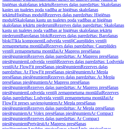
higiēnas skalošanas iekārtu
Rezerves daļas paredzētas: Skalošanas
kastes un tualetes poda vadība ar higiēnas skalošanas
iekārtu
Higiēnas moduļi
Rezerves daļas paredzētas: Higiēnas
moduļi
Skalošanas kastu un tualetes poda vadības ar higiēnas
skalošanas iekārtu piederumi
Rezerves daļas paredzētas: Skalošanas
kastu un tualetes poda vadības ar higiēnas skalošanas iekārtu
piederumi
Barošanas bloki
Rezerves daļas paredzētas: Barošanas
bloki
Tīkla komponenti
Lodveida ventiļi
Caurplūdes ventiļi
zemapmetuma montāžai
Rezerves daļas paredzētas: Caurplūdes
ventiļi zemapmetuma montāžai
Ar Mapress presēšanas
pieslēgumiem
Rezerves daļas paredzētas: Ar Mapress presēšanas
pieslēgumiem
Lodveida ventiļi
Rezerves daļas paredzētas: Lodveida
ventiļi
Ar FlowFit presēšanas pieslēgumiem
Rezerves daļas
paredzētas: Ar FlowFit presēšanas pieslēgumiem
Ar Mepla
presēšanas pieslēgumiem
Rezerves daļas paredzētas: Ar Mepla
presēšanas pieslēgumiem
Ar Mapress presēšanas
pieslēgumiem
Rezerves daļas paredzētas: Ar Mapress presēšanas
pieslēgumiem
Lodveida ventiļi zemapmetuma montāžai
Rezerves
daļas paredzētas: Lodveida ventiļi zemapmetuma montāžai
Ar
FlowFit preses savienojumiem
Ar Mepla presēšanas
pieslēgumiem
Rezerves daļas paredzētas: Ar Mepla presēšanas
pieslēgumiem
Ar Volex presēšanas pieslēgumiem
Ar Compact
pieslēgumiem
Rezerves daļas paredzētas: Ar Compact
pieslēgumiem
Pretvārsti
Ar Mapress presēšanas
pieslēgumiem
Apsildes atgaisošanas vārsti
Ātrās atgaisošanas