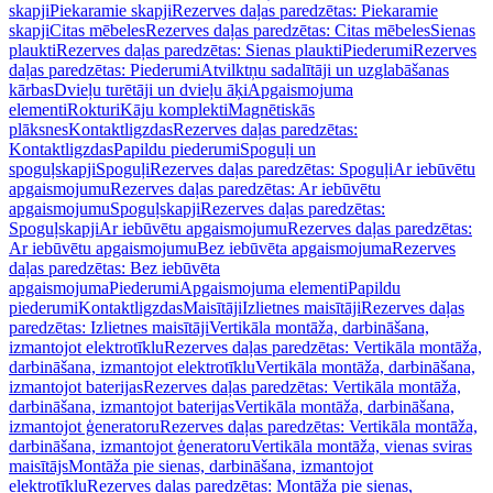
skapji
Piekaramie skapji
Rezerves daļas paredzētas: Piekaramie
skapji
Citas mēbeles
Rezerves daļas paredzētas: Citas mēbeles
Sienas
plaukti
Rezerves daļas paredzētas: Sienas plaukti
Piederumi
Rezerves
daļas paredzētas: Piederumi
Atvilktņu sadalītāji un uzglabāšanas
kārbas
Dvieļu turētāji un dvieļu āķi
Apgaismojuma
elementi
Rokturi
Kāju komplekti
Magnētiskās
plāksnes
Kontaktligzdas
Rezerves daļas paredzētas:
Kontaktligzdas
Papildu piederumi
Spoguļi un
spoguļskapji
Spoguļi
Rezerves daļas paredzētas: Spoguļi
Ar iebūvētu
apgaismojumu
Rezerves daļas paredzētas: Ar iebūvētu
apgaismojumu
Spoguļskapji
Rezerves daļas paredzētas:
Spoguļskapji
Ar iebūvētu apgaismojumu
Rezerves daļas paredzētas:
Ar iebūvētu apgaismojumu
Bez iebūvēta apgaismojuma
Rezerves
daļas paredzētas: Bez iebūvēta
apgaismojuma
Piederumi
Apgaismojuma elementi
Papildu
piederumi
Kontaktligzdas
Maisītāji
Izlietnes maisītāji
Rezerves daļas
paredzētas: Izlietnes maisītāji
Vertikāla montāža, darbināšana,
izmantojot elektrotīklu
Rezerves daļas paredzētas: Vertikāla montāža,
darbināšana, izmantojot elektrotīklu
Vertikāla montāža, darbināšana,
izmantojot baterijas
Rezerves daļas paredzētas: Vertikāla montāža,
darbināšana, izmantojot baterijas
Vertikāla montāža, darbināšana,
izmantojot ģeneratoru
Rezerves daļas paredzētas: Vertikāla montāža,
darbināšana, izmantojot ģeneratoru
Vertikāla montāža, vienas sviras
maisītājs
Montāža pie sienas, darbināšana, izmantojot
elektrotīklu
Rezerves daļas paredzētas: Montāža pie sienas,