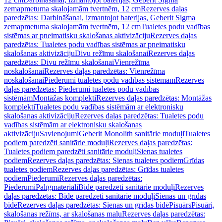
zemapmetuma skalojamām tvertnēm, 12 cm
Rezerves daļas
paredzētas: Darbināšanai, izmantojot baterijas, Geberit Sigma
zemapmetuma skalojamām tvertnēm, 12 cm
Tualetes podu vadības
sistēmas ar pneimatisku skalošanas aktivizāciju
Rezerves daļas
paredzētas: Tualetes podu vadības sistēmas ar pneimatisku
skalošanas aktivizāciju
Divu režīmu skalošanai
Rezerves daļas
paredzētas: Divu režīmu skalošanai
Vienrežīma
noskalošanai
Rezerves daļas paredzētas: Vienrežīma
noskalošanai
Piederumi tualetes podu vadības sistēmām
Rezerves
daļas paredzētas: Piederumi tualetes podu vadības
sistēmām
Montāžas komplekti
Rezerves daļas paredzētas: Montāžas
komplekti
Tualetes podu vadības sistēmām ar elektronisku
skalošanas aktivizāciju
Rezerves daļas paredzētas: Tualetes podu
vadības sistēmām ar elektronisku skalošanas
aktivizāciju
Savienojumi
Geberit Monolith sanitārie moduļi
Tualetes
podiem paredzēti sanitārie moduļi
Rezerves daļas paredzētas:
Tualetes podiem paredzēti sanitārie moduļi
Sienas tualetes
podiem
Rezerves daļas paredzētas: Sienas tualetes podiem
Grīdas
tualetes podiem
Rezerves daļas paredzētas: Grīdas tualetes
podiem
Piederumi
Rezerves daļas paredzētas:
Piederumi
Palīgmateriāli
Bidē paredzēti sanitārie moduļi
Rezerves
daļas paredzētas: Bidē paredzēti sanitārie moduļi
Sienas un grīdas
bidē
Rezerves daļas paredzētas: Sienas un grīdas bidē
Pisuārs
Pisuāri,
skalošanas režīms, ar skalošanas malu
Rezerves daļas paredzētas: