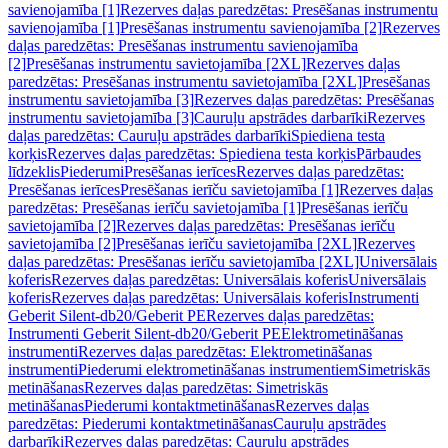
savienojamība [1]
Rezerves daļas paredzētas: Presēšanas instrumentu
savienojamība [1]
Presēšanas instrumentu savienojamība [2]
Rezerves
daļas paredzētas: Presēšanas instrumentu savienojamība
[2]
Presēšanas instrumentu savietojamība [2XL]
Rezerves daļas
paredzētas: Presēšanas instrumentu savietojamība [2XL]
Presēšanas
instrumentu savietojamība [3]
Rezerves daļas paredzētas: Presēšanas
instrumentu savietojamība [3]
Cauruļu apstrādes darbarīki
Rezerves
daļas paredzētas: Cauruļu apstrādes darbarīki
Spiediena testa
korķis
Rezerves daļas paredzētas: Spiediena testa korķis
Pārbaudes
līdzeklis
Piederumi
Presēšanas ierīces
Rezerves daļas paredzētas:
Presēšanas ierīces
Presēšanas ierīču savietojamība [1]
Rezerves daļas
paredzētas: Presēšanas ierīču savietojamība [1]
Presēšanas ierīču
savietojamība [2]
Rezerves daļas paredzētas: Presēšanas ierīču
savietojamība [2]
Presēšanas ierīču savietojamība [2XL]
Rezerves
daļas paredzētas: Presēšanas ierīču savietojamība [2XL]
Universālais
koferis
Rezerves daļas paredzētas: Universālais koferis
Universālais
koferis
Rezerves daļas paredzētas: Universālais koferis
Instrumenti
Geberit Silent-db20/Geberit PE
Rezerves daļas paredzētas:
Instrumenti Geberit Silent-db20/Geberit PE
Elektrometināšanas
instrumenti
Rezerves daļas paredzētas: Elektrometināšanas
instrumenti
Piederumi elektrometināšanas instrumentiem
Simetriskās
metināšanas
Rezerves daļas paredzētas: Simetriskās
metināšanas
Piederumi kontaktmetināšanas
Rezerves daļas
paredzētas: Piederumi kontaktmetināšanas
Cauruļu apstrādes
darbarīki
Rezerves daļas paredzētas: Cauruļu apstrādes