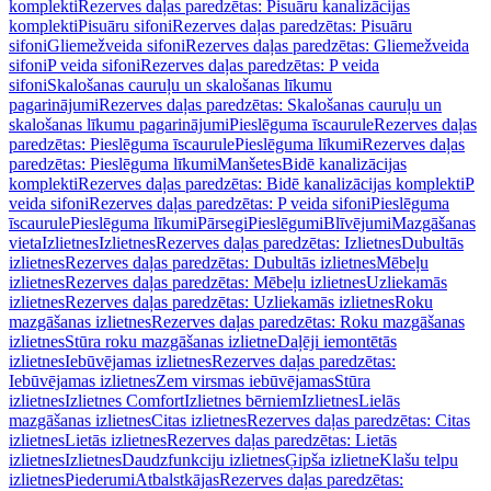
komplekti
Rezerves daļas paredzētas: Pisuāru kanalizācijas
komplekti
Pisuāru sifoni
Rezerves daļas paredzētas: Pisuāru
sifoni
Gliemežveida sifoni
Rezerves daļas paredzētas: Gliemežveida
sifoni
P veida sifoni
Rezerves daļas paredzētas: P veida
sifoni
Skalošanas cauruļu un skalošanas līkumu
pagarinājumi
Rezerves daļas paredzētas: Skalošanas cauruļu un
skalošanas līkumu pagarinājumi
Pieslēguma īscaurule
Rezerves daļas
paredzētas: Pieslēguma īscaurule
Pieslēguma līkumi
Rezerves daļas
paredzētas: Pieslēguma līkumi
Manšetes
Bidē kanalizācijas
komplekti
Rezerves daļas paredzētas: Bidē kanalizācijas komplekti
P
veida sifoni
Rezerves daļas paredzētas: P veida sifoni
Pieslēguma
īscaurule
Pieslēguma līkumi
Pārsegi
Pieslēgumi
Blīvējumi
Mazgāšanas
vieta
Izlietnes
Izlietnes
Rezerves daļas paredzētas: Izlietnes
Dubultās
izlietnes
Rezerves daļas paredzētas: Dubultās izlietnes
Mēbeļu
izlietnes
Rezerves daļas paredzētas: Mēbeļu izlietnes
Uzliekamās
izlietnes
Rezerves daļas paredzētas: Uzliekamās izlietnes
Roku
mazgāšanas izlietnes
Rezerves daļas paredzētas: Roku mazgāšanas
izlietnes
Stūra roku mazgāšanas izlietne
Daļēji iemontētās
izlietnes
Iebūvējamas izlietnes
Rezerves daļas paredzētas:
Iebūvējamas izlietnes
Zem virsmas iebūvējamas
Stūra
izlietnes
Izlietnes Comfort
Izlietnes bērniem
Izlietnes
Lielās
mazgāšanas izlietnes
Citas izlietnes
Rezerves daļas paredzētas: Citas
izlietnes
Lietās izlietnes
Rezerves daļas paredzētas: Lietās
izlietnes
Izlietnes
Daudzfunkciju izlietnes
Ģipša izlietne
Klašu telpu
izlietnes
Piederumi
Atbalstkājas
Rezerves daļas paredzētas: