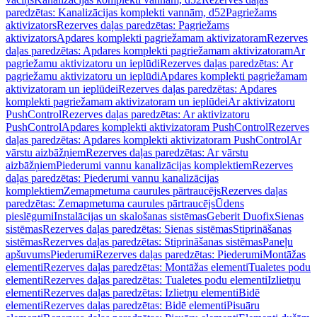
paredzētas: Kanalizācijas komplekti vannām, d52
Pagriežams
aktivizators
Rezerves daļas paredzētas: Pagriežams
aktivizators
Apdares komplekti pagriežamam aktivizatoram
Rezerves
daļas paredzētas: Apdares komplekti pagriežamam aktivizatoram
Ar
pagriežamu aktivizatoru un ieplūdi
Rezerves daļas paredzētas: Ar
pagriežamu aktivizatoru un ieplūdi
Apdares komplekti pagriežamam
aktivizatoram un ieplūdei
Rezerves daļas paredzētas: Apdares
komplekti pagriežamam aktivizatoram un ieplūdei
Ar aktivizatoru
PushControl
Rezerves daļas paredzētas: Ar aktivizatoru
PushControl
Apdares komplekti aktivizatoram PushControl
Rezerves
daļas paredzētas: Apdares komplekti aktivizatoram PushControl
Ar
vārstu aizbāžņiem
Rezerves daļas paredzētas: Ar vārstu
aizbāžņiem
Piederumi vannu kanalizācijas komplektiem
Rezerves
daļas paredzētas: Piederumi vannu kanalizācijas
komplektiem
Zemapmetuma caurules pārtraucējs
Rezerves daļas
paredzētas: Zemapmetuma caurules pārtraucējs
Ūdens
pieslēgumi
Instalācijas un skalošanas sistēmas
Geberit Duofix
Sienas
sistēmas
Rezerves daļas paredzētas: Sienas sistēmas
Stiprināšanas
sistēmas
Rezerves daļas paredzētas: Stiprināšanas sistēmas
Paneļu
apšuvums
Piederumi
Rezerves daļas paredzētas: Piederumi
Montāžas
elementi
Rezerves daļas paredzētas: Montāžas elementi
Tualetes podu
elementi
Rezerves daļas paredzētas: Tualetes podu elementi
Izlietņu
elementi
Rezerves daļas paredzētas: Izlietņu elementi
Bidē
elementi
Rezerves daļas paredzētas: Bidē elementi
Pisuāru