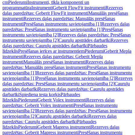
cm
Piederumi
Instrumenti, tīkla komponenti un
programmatūra
Instrumenti
Geberit FlowFit instrumenti
Rezerves
daļas paredzētas: Geberit FlowFit instrumenti
Manuālās presēšanas
instrumenti
Rezerves daļas paredzētas: Manuālās presēšanas
instrumenti
Presēšanas instrumentu savietojamība [1]
Rezerves daļas
paredzētas: Presēšanas instrumentu savietojamība [1]
Presēšanas
instrumentu savietojamība [2]
Rezerves daļas paredzētas: Presēšanas
instrumentu savietojamība [2]
Cauruļu apstrādes darbarīki
Rezerves
daļas paredzētas: Cauruļu apstrādes darbarīki
Pārbaudes
līdzeklis
Presēšanas ierīces ar instrumentiem
Piederumi
Geberit Mepla
instrumenti
Rezerves daļas paredzētas: Geberit Mepla
instrumenti
Manuālās presēšanas instrumenti
Rezerves daļas
paredzētas: Manuālās presēšanas instrumenti
Presēšanas instrumentu
savienojamība [1]
Rezerves daļas paredzētas: Presēšanas instrumentu
savienojamība [1]
Presēšanas instrumentu savienojamība [2]
Rezerves
daļas paredzētas: Presēšanas instrumentu savienojamība [2]
Cauruļu
apstrādes darbarīki
Rezerves daļas paredzētas: Cauruļu apstrādes
darbarīki
Spiediena testa korķis
Pārbaudes
līdzeklis
Piederumi
Geberit Volex instrumenti
Rezerves daļas
paredzētas: Geberit Volex instrumenti
Presēšanas instrumentu
savienojamība [2]
Rezerves daļas paredzētas: Presēšanas instrumentu
savienojamība [2]
Cauruļu apstrādes darbarīki
Rezerves daļas
paredzētas: Cauruļu apstrādes darbarīki
Pārbaudes
līdzeklis
Piederumi
Geberit Mapress instrumenti
Rezerves daļas
paredzētas: Geberit Mapress instrumenti
Presēšanas instrumentu