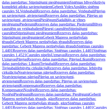
daļas paredzētas: Stiprinājumi pieslēgumiem
Sistēmas blīves
Skrūvju
komplekti atloku savienojumiem
Geberit Volex
Apsildes sistēmu
caurules SL
Veidgabali
Rezerves daļas paredzētas: Veidgabali
Pārejas
un savienojumi, atvienojami
Rezerves daļas paredzētas: Pārejas un
savienojumi, atvienojami
Pieslēgumi
Sadalītājs ar vītnes
pieslēgumu
Piederumi
Rezerves daļas paredzētas: Piederumi
Blīves
caurulēm un veidgabaliem
Pārsegi caurulēm
Stiprinājumi
caurulēm
Stiprinājumi pieslēgumiem
Rezerves daļas paredzētas:
Stiprinājumi pieslēgumiem
Geberit Mapress nerūsējošais
tērauds
Geberit Mapress nerūsējošais tērauds
Rezerves daļas
paredzētas: Geberit Mapress nerūsējošais tērauds
Sistēmas caurules
1.4401
Rezerves daļas paredzētas: Sistēmas caurules 1.4401
Sistēmas
caurules 1.4521
Caurules nipelis
Uzmavas
Rezerves daļas paredzētas:
Uzmavas
Pārejas
Rezerves daļas paredzētas: Pārejas
Līkumi
Rezerves
daļas paredzētas: Līkumi
Trejgabali
Rezerves daļas paredzētas:
Trejgabali
Iebūvēta cirkulācija
Rezerves daļas paredzētas: Iebūvēta
cirkulācija
Neatvienojamas pārejas
Rezerves daļas paredzētas:
Neatvienojamas pārejas
Pārejas un savienojumi,
atvienojami
Rezerves daļas paredzētas: Pārejas un savienojumi,
atvienojami
Kompensatori
Rezerves daļas paredzētas:
Kompensatori
Noslēgi
Rezerves daļas paredzētas:
Noslēgi
Pieslēgumi
Rezerves daļas paredzētas: Pieslēgumi
Geberit
Mapress nerūsējošais tērauds, gāze
Rezerves daļas paredzētas:
Geberit Mapress nerūsējošais tērauds, gāze
Sistēmas caurules
1.4401
Rezerves daļas paredzētas: Sistēmas caurules 1.4401
Caurules