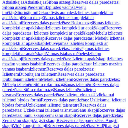
Atbalstkājas
Atbalstkājas
Sifona aizsegi
Rezerves daļas paredzētas:
Sifona aizsegi
Piederumi
Izplūdes vāciņš
Dvieļu
turētājs
Stiprinājumi
Dekoratīvās apmales
Izlietnes komplekti ar
apakšskapi
Roku mazgāšanas izlietnes komplekti ar
apakšskapi
Rezerves daļas paredzētas: Roku mazgāšanas izlietnes
komplekti ar apakšskapi
Izlietnes komplekti ar apakšskapi
Rezerves
daļas paredzētas: Izlietnes komplekti ar apakšskapi
Mēbeļu izlietnes
komplekti ar apakšskapi
Rezerves daļas paredzētas: Mēbeļu izlietnes
komplekti ar apakšskapi
Iebūvējamas izlietnes komplekti ar
apakšskapi
Rezerves daļas paredzētas: Iebūvējamas izlietnes
komplekti ar apakšskapi
Vannas istabas mēbeles
Izlietņu
apakšskapji
Rezerves daļas paredzētas: Izlietņu apakšskapji
Izlietnes
mazām vannas istabām
Rezerves daļas paredzētas: Izlietnes mazām
vannas istabām
Izlietnēm
Rezerves daļas paredzētas:
Izlietnēm
Dubultajām izlietnēm
Rezerves daļas paredzētas:
Dubultajām izlietnēm
Mēbeļu izlietnēm
Rezerves daļas paredzētas:
Mēbeļu izlietnēm
Stūra roku mazgāšanas izlietnēm
Rezerves daļas
paredzētas: Stūra roku mazgāšanas izlietnēm
Izlietņu
virsmas
Rezerves daļas paredzētas: Izlietņu virsmas
Uzliekamai
izlietnei bļodas formā
Rezerves daļas paredzētas: Uzliekamai izlietnei
bļodas formā
Uzliekamai izlietnei taisnstūra
Rezerves daļas
paredzētas: Uzliekamai izlietnei taisnstūra
Sānu skapji
Rezerves daļas
paredzētas: Sānu skapji
Zemi sānu skapji
Rezerves daļas paredzētas:
Zemi sānu skapji
Augsti skapji
Rezerves daļas paredzētas: Augsti
skapji
Vidēji augsti skapji
Rezerves daļas paredzētas: Vidēji augsti