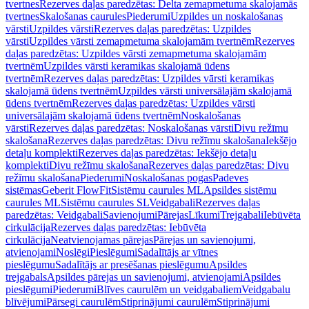
tvertnes
Rezerves daļas paredzētas: Delta zemapmetuma skalojamās
tvertnes
Skalošanas caurules
Piederumi
Uzpildes un noskalošanas
vārsti
Uzpildes vārsti
Rezerves daļas paredzētas: Uzpildes
vārsti
Uzpildes vārsti zemapmetuma skalojamām tvertnēm
Rezerves
daļas paredzētas: Uzpildes vārsti zemapmetuma skalojamām
tvertnēm
Uzpildes vārsti keramikas skalojamā ūdens
tvertnēm
Rezerves daļas paredzētas: Uzpildes vārsti keramikas
skalojamā ūdens tvertnēm
Uzpildes vārsti universālajām skalojamā
ūdens tvertnēm
Rezerves daļas paredzētas: Uzpildes vārsti
universālajām skalojamā ūdens tvertnēm
Noskalošanas
vārsti
Rezerves daļas paredzētas: Noskalošanas vārsti
Divu režīmu
skalošana
Rezerves daļas paredzētas: Divu režīmu skalošana
Iekšējo
detaļu komplekti
Rezerves daļas paredzētas: Iekšējo detaļu
komplekti
Divu režīmu skalošana
Rezerves daļas paredzētas: Divu
režīmu skalošana
Piederumi
Noskalošanas pogas
Padeves
sistēmas
Geberit FlowFit
Sistēmu caurules ML
Apsildes sistēmu
caurules ML
Sistēmu caurules SL
Veidgabali
Rezerves daļas
paredzētas: Veidgabali
Savienojumi
Pārejas
Līkumi
Trejgabali
Iebūvēta
cirkulācija
Rezerves daļas paredzētas: Iebūvēta
cirkulācija
Neatvienojamas pārejas
Pārejas un savienojumi,
atvienojami
Noslēgi
Pieslēgumi
Sadalītājs ar vītnes
pieslēgumu
Sadalītājs ar presēšanas pieslēgumu
Apsildes
trejgabals
Apsildes pārejas un savienojumi, atvienojami
Apsildes
pieslēgumi
Piederumi
Blīves caurulēm un veidgabaliem
Veidgabalu
blīvējumi
Pārsegi caurulēm
Stiprinājumi caurulēm
Stiprinājumi