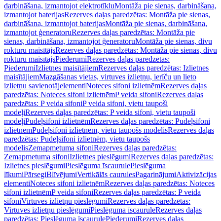
darbināšana, izmantojot elektrotīklu
Montāža pie sienas, darbināšana,
izmantojot baterijas
Rezerves daļas paredzētas: Montāža pie sienas,
darbināšana, izmantojot baterijas
Montāža pie sienas, darbināšana,
izmantojot ģeneratoru
Rezerves daļas paredzētas: Montāža pie
sienas, darbināšana, izmantojot ģeneratoru
Montāža pie sienas, divu
rokturu maisītājs
Rezerves daļas paredzētas: Montāža pie sienas, divu
rokturu maisītājs
Piederumi
Rezerves daļas paredzētas:
Piederumi
Izlietnes maisītājiem
Rezerves daļas paredzētas: Izlietnes
maisītājiem
Mazgāšanas vietas, virtuves izlietņu, ierīču un lieto
izlietņu savienotājelementi
Noteces sifoni izlietnēm
Rezerves daļas
paredzētas: Noteces sifoni izlietnēm
P veida sifoni
Rezerves daļas
paredzētas: P veida sifoni
P veida sifoni, vietu taupoši
modeļi
Rezerves daļas paredzētas: P veida sifoni, vietu taupoši
modeļi
Pudeļsifoni izlietnēm
Rezerves daļas paredzētas: Pudeļsifoni
izlietnēm
Pudeļsifoni izlietnēm, vietu taupošs modelis
Rezerves daļas
paredzētas: Pudeļsifoni izlietnēm, vietu taupošs
modelis
Zemapmetuma sifoni
Rezerves daļas paredzētas:
Zemapmetuma sifoni
Izlietnes pieslēgumi
Rezerves daļas paredzētas:
Izlietnes pieslēgumi
Pieslēguma īscaurule
Pieslēguma
līkumi
Pārsegi
Blīvējumi
Vertikālās caurules
Pagarinājumi
Aktivizācijas
elementi
Noteces sifoni izlietnēm
Rezerves daļas paredzētas: Noteces
sifoni izlietnēm
P veida sifoni
Rezerves daļas paredzētas: P veida
sifoni
Virtuves izlietņu pieslēgumi
Rezerves daļas paredzētas:
Virtuves izlietņu pieslēgumi
Pieslēguma īscaurule
Rezerves daļas
paredzētas: Pieslēguma īscaurule
Piederumi
Rezerves daļas