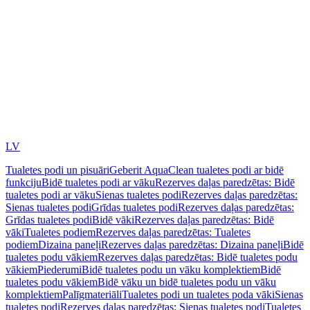
LV
Tualetes podi un pisuāri
Geberit AquaClean tualetes podi ar bidē
funkciju
Bidē tualetes podi ar vāku
Rezerves daļas paredzētas: Bidē
tualetes podi ar vāku
Sienas tualetes podi
Rezerves daļas paredzētas:
Sienas tualetes podi
Grīdas tualetes podi
Rezerves daļas paredzētas:
Grīdas tualetes podi
Bidē vāki
Rezerves daļas paredzētas: Bidē
vāki
Tualetes podiem
Rezerves daļas paredzētas: Tualetes
podiem
Dizaina paneļi
Rezerves daļas paredzētas: Dizaina paneļi
Bidē
tualetes podu vākiem
Rezerves daļas paredzētas: Bidē tualetes podu
vākiem
Piederumi
Bidē tualetes podu un vāku komplektiem
Bidē
tualetes podu vākiem
Bidē vāku un bidē tualetes podu un vāku
komplektiem
Palīgmateriāli
Tualetes podi un tualetes poda vāki
Sienas
tualetes podi
Rezerves daļas paredzētas: Sienas tualetes podi
Tualetes