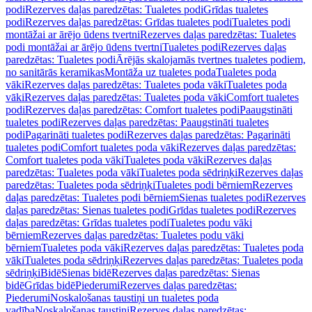
podi
Rezerves daļas paredzētas: Tualetes podi
Grīdas tualetes
podi
Rezerves daļas paredzētas: Grīdas tualetes podi
Tualetes podi
montāžai ar ārējo ūdens tvertni
Rezerves daļas paredzētas: Tualetes
podi montāžai ar ārējo ūdens tvertni
Tualetes podi
Rezerves daļas
paredzētas: Tualetes podi
Ārējās skalojamās tvertnes tualetes podiem,
no sanitārās keramikas
Montāža uz tualetes poda
Tualetes poda
vāki
Rezerves daļas paredzētas: Tualetes poda vāki
Tualetes poda
vāki
Rezerves daļas paredzētas: Tualetes poda vāki
Comfort tualetes
podi
Rezerves daļas paredzētas: Comfort tualetes podi
Paaugstināti
tualetes podi
Rezerves daļas paredzētas: Paaugstināti tualetes
podi
Pagarināti tualetes podi
Rezerves daļas paredzētas: Pagarināti
tualetes podi
Comfort tualetes poda vāki
Rezerves daļas paredzētas:
Comfort tualetes poda vāki
Tualetes poda vāki
Rezerves daļas
paredzētas: Tualetes poda vāki
Tualetes poda sēdriņķi
Rezerves daļas
paredzētas: Tualetes poda sēdriņķi
Tualetes podi bērniem
Rezerves
daļas paredzētas: Tualetes podi bērniem
Sienas tualetes podi
Rezerves
daļas paredzētas: Sienas tualetes podi
Grīdas tualetes podi
Rezerves
daļas paredzētas: Grīdas tualetes podi
Tualetes podu vāki
bērniem
Rezerves daļas paredzētas: Tualetes podu vāki
bērniem
Tualetes poda vāki
Rezerves daļas paredzētas: Tualetes poda
vāki
Tualetes poda sēdriņķi
Rezerves daļas paredzētas: Tualetes poda
sēdriņķi
Bidē
Sienas bidē
Rezerves daļas paredzētas: Sienas
bidē
Grīdas bidē
Piederumi
Rezerves daļas paredzētas:
Piederumi
Noskalošanas taustiņi un tualetes poda
vadība
Noskalošanas taustiņi
Rezerves daļas paredzētas: