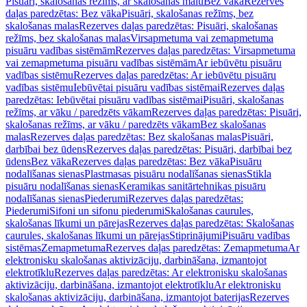
Pisuāri, skalošanas režīms, ar skalošanas malu
Bez vāka
Rezerves
daļas paredzētas: Bez vāka
Pisuāri, skalošanas režīms, bez
skalošanas malas
Rezerves daļas paredzētas: Pisuāri, skalošanas
režīms, bez skalošanas malas
Virsapmetuma vai zemapmetuma
pisuāru vadības sistēmām
Rezerves daļas paredzētas: Virsapmetuma
vai zemapmetuma pisuāru vadības sistēmām
Ar iebūvētu pisuāru
vadības sistēmu
Rezerves daļas paredzētas: Ar iebūvētu pisuāru
vadības sistēmu
Iebūvētai pisuāru vadības sistēmai
Rezerves daļas
paredzētas: Iebūvētai pisuāru vadības sistēmai
Pisuāri, skalošanas
režīms, ar vāku / paredzēts vākam
Rezerves daļas paredzētas: Pisuāri,
skalošanas režīms, ar vāku / paredzēts vākam
Bez skalošanas
malas
Rezerves daļas paredzētas: Bez skalošanas malas
Pisuāri,
darbībai bez ūdens
Rezerves daļas paredzētas: Pisuāri, darbībai bez
ūdens
Bez vāka
Rezerves daļas paredzētas: Bez vāka
Pisuāru
nodalīšanas sienas
Plastmasas pisuāru nodalīšanas sienas
Stikla
pisuāru nodalīšanas sienas
Keramikas sanitārtehnikas pisuāru
nodalīšanas sienas
Piederumi
Rezerves daļas paredzētas:
Piederumi
Sifoni un sifonu piederumi
Skalošanas caurules,
skalošanas līkumi un pārejas
Rezerves daļas paredzētas: Skalošanas
caurules, skalošanas līkumi un pārejas
Stiprinājumi
Pisuāru vadības
sistēmas
Zemapmetuma
Rezerves daļas paredzētas: Zemapmetuma
Ar
elektronisku skalošanas aktivizāciju, darbināšana, izmantojot
elektrotīklu
Rezerves daļas paredzētas: Ar elektronisku skalošanas
aktivizāciju, darbināšana, izmantojot elektrotīklu
Ar elektronisku
skalošanas aktivizāciju, darbināšana, izmantojot baterijas
Rezerves