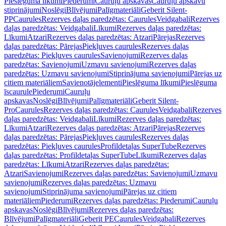
Pieslēguma līkumi
Piederumi
Cauruļu apskavas
Cauruļu apskavu
stiprinājumi
Noslēgi
Blīvējumi
Palīgmateriāli
Geberit Silent-
PP
Caurules
Rezerves daļas paredzētas: Caurules
Veidgabali
Rezerves
daļas paredzētas: Veidgabali
Līkumi
Rezerves daļas paredzētas:
Līkumi
Atzari
Rezerves daļas paredzētas: Atzari
Pārejas
Rezerves
daļas paredzētas: Pārejas
Piekļuves caurules
Rezerves daļas
paredzētas: Piekļuves caurules
Savienojumi
Rezerves daļas
paredzētas: Savienojumi
Uzmavu savienojumi
Rezerves daļas
paredzētas: Uzmavu savienojumi
Stiprinājuma savienojumi
Pārejas uz
citiem materiāliem
Savienotājelementi
Pieslēguma līkumi
Pieslēguma
īscaurule
Piederumi
Cauruļu
apskavas
Noslēgi
Blīvējumi
Palīgmateriāli
Geberit Silent-
Pro
Caurules
Rezerves daļas paredzētas: Caurules
Veidgabali
Rezerves
daļas paredzētas: Veidgabali
Līkumi
Rezerves daļas paredzētas:
Līkumi
Atzari
Rezerves daļas paredzētas: Atzari
Pārejas
Rezerves
daļas paredzētas: Pārejas
Piekļuves caurules
Rezerves daļas
paredzētas: Piekļuves caurules
Profildetaļas SuperTube
Rezerves
daļas paredzētas: Profildetaļas SuperTube
Līkumi
Rezerves daļas
paredzētas: Līkumi
Atzari
Rezerves daļas paredzētas:
Atzari
Savienojumi
Rezerves daļas paredzētas: Savienojumi
Uzmavu
savienojumi
Rezerves daļas paredzētas: Uzmavu
savienojumi
Stiprinājuma savienojumi
Pārejas uz citiem
materiāliem
Piederumi
Rezerves daļas paredzētas: Piederumi
Cauruļu
apskavas
Noslēgi
Blīvējumi
Rezerves daļas paredzētas:
Blīvējumi
Palīgmateriāli
Geberit PE
Caurules
Veidgabali
Rezerves