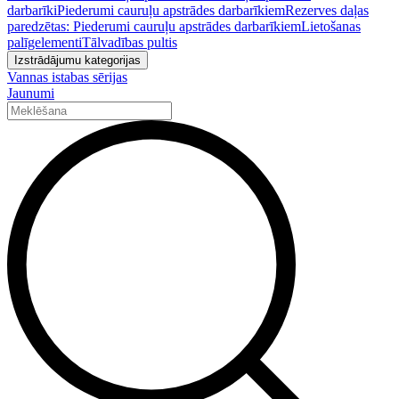
darbarīki
Piederumi cauruļu apstrādes darbarīkiem
Rezerves daļas
paredzētas: Piederumi cauruļu apstrādes darbarīkiem
Lietošanas
palīgelementi
Tālvadības pultis
Izstrādājumu kategorijas
Vannas istabas sērijas
Jaunumi