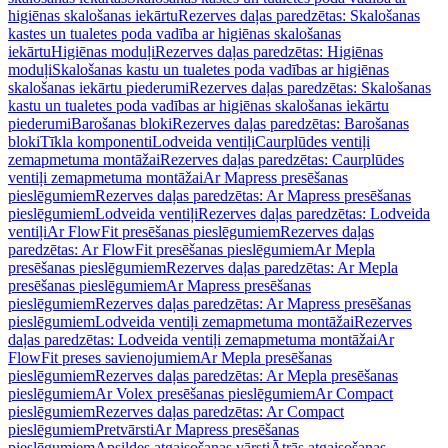
higiēnas skalošanas iekārtu
Rezerves daļas paredzētas: Skalošanas
kastes un tualetes poda vadība ar higiēnas skalošanas
iekārtu
Higiēnas moduļi
Rezerves daļas paredzētas: Higiēnas
moduļi
Skalošanas kastu un tualetes poda vadības ar higiēnas
skalošanas iekārtu piederumi
Rezerves daļas paredzētas: Skalošanas
kastu un tualetes poda vadības ar higiēnas skalošanas iekārtu
piederumi
Barošanas bloki
Rezerves daļas paredzētas: Barošanas
bloki
Tīkla komponenti
Lodveida ventiļi
Caurplūdes ventiļi
zemapmetuma montāžai
Rezerves daļas paredzētas: Caurplūdes
ventiļi zemapmetuma montāžai
Ar Mapress presēšanas
pieslēgumiem
Rezerves daļas paredzētas: Ar Mapress presēšanas
pieslēgumiem
Lodveida ventiļi
Rezerves daļas paredzētas: Lodveida
ventiļi
Ar FlowFit presēšanas pieslēgumiem
Rezerves daļas
paredzētas: Ar FlowFit presēšanas pieslēgumiem
Ar Mepla
presēšanas pieslēgumiem
Rezerves daļas paredzētas: Ar Mepla
presēšanas pieslēgumiem
Ar Mapress presēšanas
pieslēgumiem
Rezerves daļas paredzētas: Ar Mapress presēšanas
pieslēgumiem
Lodveida ventiļi zemapmetuma montāžai
Rezerves
daļas paredzētas: Lodveida ventiļi zemapmetuma montāžai
Ar
FlowFit preses savienojumiem
Ar Mepla presēšanas
pieslēgumiem
Rezerves daļas paredzētas: Ar Mepla presēšanas
pieslēgumiem
Ar Volex presēšanas pieslēgumiem
Ar Compact
pieslēgumiem
Rezerves daļas paredzētas: Ar Compact
pieslēgumiem
Pretvārsti
Ar Mapress presēšanas
pieslēgumiem
Apsildes atgaisošanas vārsti
Ātrās atgaisošanas