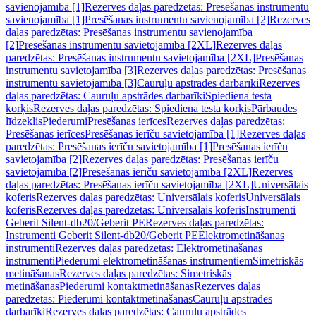
savienojamība [1]
Rezerves daļas paredzētas: Presēšanas instrumentu
savienojamība [1]
Presēšanas instrumentu savienojamība [2]
Rezerves
daļas paredzētas: Presēšanas instrumentu savienojamība
[2]
Presēšanas instrumentu savietojamība [2XL]
Rezerves daļas
paredzētas: Presēšanas instrumentu savietojamība [2XL]
Presēšanas
instrumentu savietojamība [3]
Rezerves daļas paredzētas: Presēšanas
instrumentu savietojamība [3]
Cauruļu apstrādes darbarīki
Rezerves
daļas paredzētas: Cauruļu apstrādes darbarīki
Spiediena testa
korķis
Rezerves daļas paredzētas: Spiediena testa korķis
Pārbaudes
līdzeklis
Piederumi
Presēšanas ierīces
Rezerves daļas paredzētas:
Presēšanas ierīces
Presēšanas ierīču savietojamība [1]
Rezerves daļas
paredzētas: Presēšanas ierīču savietojamība [1]
Presēšanas ierīču
savietojamība [2]
Rezerves daļas paredzētas: Presēšanas ierīču
savietojamība [2]
Presēšanas ierīču savietojamība [2XL]
Rezerves
daļas paredzētas: Presēšanas ierīču savietojamība [2XL]
Universālais
koferis
Rezerves daļas paredzētas: Universālais koferis
Universālais
koferis
Rezerves daļas paredzētas: Universālais koferis
Instrumenti
Geberit Silent-db20/Geberit PE
Rezerves daļas paredzētas:
Instrumenti Geberit Silent-db20/Geberit PE
Elektrometināšanas
instrumenti
Rezerves daļas paredzētas: Elektrometināšanas
instrumenti
Piederumi elektrometināšanas instrumentiem
Simetriskās
metināšanas
Rezerves daļas paredzētas: Simetriskās
metināšanas
Piederumi kontaktmetināšanas
Rezerves daļas
paredzētas: Piederumi kontaktmetināšanas
Cauruļu apstrādes
darbarīki
Rezerves daļas paredzētas: Cauruļu apstrādes