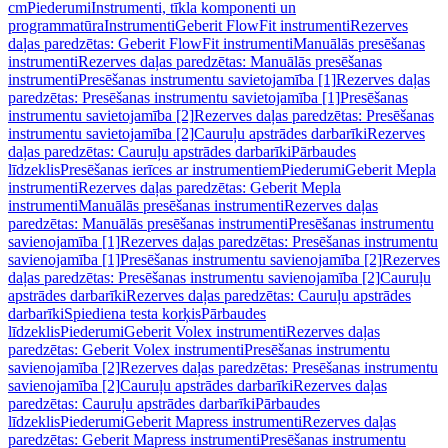
cm
Piederumi
Instrumenti, tīkla komponenti un
programmatūra
Instrumenti
Geberit FlowFit instrumenti
Rezerves
daļas paredzētas: Geberit FlowFit instrumenti
Manuālās presēšanas
instrumenti
Rezerves daļas paredzētas: Manuālās presēšanas
instrumenti
Presēšanas instrumentu savietojamība [1]
Rezerves daļas
paredzētas: Presēšanas instrumentu savietojamība [1]
Presēšanas
instrumentu savietojamība [2]
Rezerves daļas paredzētas: Presēšanas
instrumentu savietojamība [2]
Cauruļu apstrādes darbarīki
Rezerves
daļas paredzētas: Cauruļu apstrādes darbarīki
Pārbaudes
līdzeklis
Presēšanas ierīces ar instrumentiem
Piederumi
Geberit Mepla
instrumenti
Rezerves daļas paredzētas: Geberit Mepla
instrumenti
Manuālās presēšanas instrumenti
Rezerves daļas
paredzētas: Manuālās presēšanas instrumenti
Presēšanas instrumentu
savienojamība [1]
Rezerves daļas paredzētas: Presēšanas instrumentu
savienojamība [1]
Presēšanas instrumentu savienojamība [2]
Rezerves
daļas paredzētas: Presēšanas instrumentu savienojamība [2]
Cauruļu
apstrādes darbarīki
Rezerves daļas paredzētas: Cauruļu apstrādes
darbarīki
Spiediena testa korķis
Pārbaudes
līdzeklis
Piederumi
Geberit Volex instrumenti
Rezerves daļas
paredzētas: Geberit Volex instrumenti
Presēšanas instrumentu
savienojamība [2]
Rezerves daļas paredzētas: Presēšanas instrumentu
savienojamība [2]
Cauruļu apstrādes darbarīki
Rezerves daļas
paredzētas: Cauruļu apstrādes darbarīki
Pārbaudes
līdzeklis
Piederumi
Geberit Mapress instrumenti
Rezerves daļas
paredzētas: Geberit Mapress instrumenti
Presēšanas instrumentu