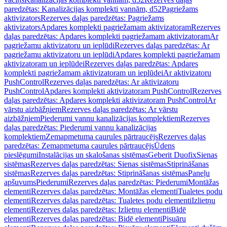
paredzētas: Kanalizācijas komplekti vannām, d52
Pagriežams
aktivizators
Rezerves daļas paredzētas: Pagriežams
aktivizators
Apdares komplekti pagriežamam aktivizatoram
Rezerves
daļas paredzētas: Apdares komplekti pagriežamam aktivizatoram
Ar
pagriežamu aktivizatoru un ieplūdi
Rezerves daļas paredzētas: Ar
pagriežamu aktivizatoru un ieplūdi
Apdares komplekti pagriežamam
aktivizatoram un ieplūdei
Rezerves daļas paredzētas: Apdares
komplekti pagriežamam aktivizatoram un ieplūdei
Ar aktivizatoru
PushControl
Rezerves daļas paredzētas: Ar aktivizatoru
PushControl
Apdares komplekti aktivizatoram PushControl
Rezerves
daļas paredzētas: Apdares komplekti aktivizatoram PushControl
Ar
vārstu aizbāžņiem
Rezerves daļas paredzētas: Ar vārstu
aizbāžņiem
Piederumi vannu kanalizācijas komplektiem
Rezerves
daļas paredzētas: Piederumi vannu kanalizācijas
komplektiem
Zemapmetuma caurules pārtraucējs
Rezerves daļas
paredzētas: Zemapmetuma caurules pārtraucējs
Ūdens
pieslēgumi
Instalācijas un skalošanas sistēmas
Geberit Duofix
Sienas
sistēmas
Rezerves daļas paredzētas: Sienas sistēmas
Stiprināšanas
sistēmas
Rezerves daļas paredzētas: Stiprināšanas sistēmas
Paneļu
apšuvums
Piederumi
Rezerves daļas paredzētas: Piederumi
Montāžas
elementi
Rezerves daļas paredzētas: Montāžas elementi
Tualetes podu
elementi
Rezerves daļas paredzētas: Tualetes podu elementi
Izlietņu
elementi
Rezerves daļas paredzētas: Izlietņu elementi
Bidē
elementi
Rezerves daļas paredzētas: Bidē elementi
Pisuāru