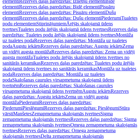
elementi
Rezerves daļas paredzētas: Izlietņu elementi
Bidē
elementi
Rezerves daļas paredzētas: Bidē elementi
Pisuāru
elementi
Rezerves daļas paredzētas: Pisuāru elementi
Dušu
elementi
Rezerves daļas paredzētas: Dušu elementi
Piederumi
Tualetes
podu elementiem
Stiprinājumiem
Ārējās skalojamā ūdens
tvertnes
Tualetes podu ārējās skalojamā ūdens tvertnes
Rezerves daļas
paredzētas: Tualetes podu ārējās skalojamā ūdens tvertnes
Montāža
uz tualetes poda
Rezerves daļas paredzētas: Montāža uz tualetes
poda
Augstu iekārts
Rezerves daļas paredzētas: Augstu iekārts
Zema
un vidēji augsta montāža
Rezerves daļas paredzētas: Zema un vidēji
augsta montāža
Tualetes podu ārējās skalojamā ūdens tvertnes no
sanitārās keramikas
Rezerves daļas paredzētas: Tualetes podu ārējās
skalojamā ūdens tvertnes no sanitārās keramikas
Montāža uz tualetes
poda
Rezerves daļas paredzētas: Montāža uz tualetes
poda
Skalošanas caurules virsapmetuma skalojamā ūdens
tvertnēm
Rezerves daļas paredzētas: Skalošanas caurules
virsapmetuma skalojamā ūdens tvertnēm
Augstu iekārts
Rezerves
daļas paredzētas: Augstu iekārts
Zema un vidēji augsta
montāža
Piederumi
Rezerves daļas paredzētas:
Piederumi
Pieslēgumi
Rezerves daļas paredzētas: Pieslēgumi
Stūra
vārsti
Manšetes
Zemapmetuma skalojamās tvertnes
Sigma
zemapmetuma skalojamās tvertnes
Rezerves daļas paredzētas: Sigma
zemapmetuma skalojamās tvertnes
Omega zemapmetuma skalojamās
tvertnes
Rezerves daļas paredzētas: Omega zemapmetuma
skalojamās tvertnes
Delta zemapmetuma skalojamās