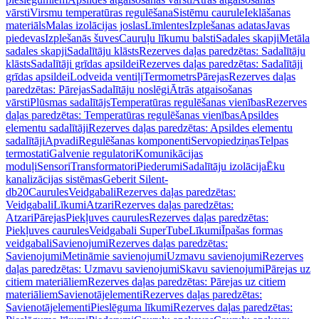
vārsti
Virsmu temperatūras regulēšana
Sistēmu caurule
Ieklāšanas
materiāls
Malas izolācijas joslas
Līmlentes
Izplešanas adatas
Javas
piedevas
Izplešanās šuves
Cauruļu līkumu balsti
Sadales skapji
Metāla
sadales skapji
Sadalītāju klāsts
Rezerves daļas paredzētas: Sadalītāju
klāsts
Sadalītāji grīdas apsildei
Rezerves daļas paredzētas: Sadalītāji
grīdas apsildei
Lodveida ventiļi
Termometrs
Pārejas
Rezerves daļas
paredzētas: Pārejas
Sadalītāju noslēgi
Ātrās atgaisošanas
vārsti
Plūsmas sadalītājs
Temperatūras regulēšanas vienības
Rezerves
daļas paredzētas: Temperatūras regulēšanas vienības
Apsildes
elementu sadalītāji
Rezerves daļas paredzētas: Apsildes elementu
sadalītāji
Apvadi
Regulēšanas komponenti
Servopiedziņas
Telpas
termostati
Galvenie regulatori
Komunikācijas
moduļi
Sensori
Transformatori
Piederumi
Sadalītāju izolācija
Ēku
kanalizācijas sistēmas
Geberit Silent-
db20
Caurules
Veidgabali
Rezerves daļas paredzētas:
Veidgabali
Līkumi
Atzari
Rezerves daļas paredzētas:
Atzari
Pārejas
Piekļuves caurules
Rezerves daļas paredzētas:
Piekļuves caurules
Veidgabali SuperTube
Līkumi
Īpašas formas
veidgabali
Savienojumi
Rezerves daļas paredzētas:
Savienojumi
Metināmie savienojumi
Uzmavu savienojumi
Rezerves
daļas paredzētas: Uzmavu savienojumi
Skavu savienojumi
Pārejas uz
citiem materiāliem
Rezerves daļas paredzētas: Pārejas uz citiem
materiāliem
Savienotājelementi
Rezerves daļas paredzētas:
Savienotājelementi
Pieslēguma līkumi
Rezerves daļas paredzētas: