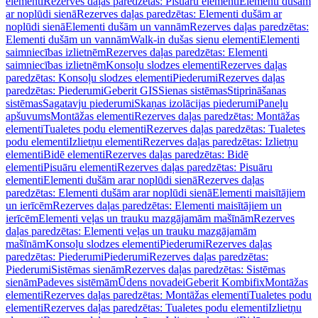
elementi
Rezerves daļas paredzētas: Pisuāru elementi
Elementi dušām
ar noplūdi sienā
Rezerves daļas paredzētas: Elementi dušām ar
noplūdi sienā
Elementi dušām un vannām
Rezerves daļas paredzētas:
Elementi dušām un vannām
Walk-in dušas sienu elementi
Elementi
saimniecības izlietnēm
Rezerves daļas paredzētas: Elementi
saimniecības izlietnēm
Konsoļu slodzes elementi
Rezerves daļas
paredzētas: Konsoļu slodzes elementi
Piederumi
Rezerves daļas
paredzētas: Piederumi
Geberit GIS
Sienas sistēmas
Stiprināšanas
sistēmas
Sagatavju piederumi
Skaņas izolācijas piederumi
Paneļu
apšuvums
Montāžas elementi
Rezerves daļas paredzētas: Montāžas
elementi
Tualetes podu elementi
Rezerves daļas paredzētas: Tualetes
podu elementi
Izlietņu elementi
Rezerves daļas paredzētas: Izlietņu
elementi
Bidē elementi
Rezerves daļas paredzētas: Bidē
elementi
Pisuāru elementi
Rezerves daļas paredzētas: Pisuāru
elementi
Elementi dušām arar noplūdi sienā
Rezerves daļas
paredzētas: Elementi dušām arar noplūdi sienā
Elementi maisītājiem
un ierīcēm
Rezerves daļas paredzētas: Elementi maisītājiem un
ierīcēm
Elementi veļas un trauku mazgājamām mašīnām
Rezerves
daļas paredzētas: Elementi veļas un trauku mazgājamām
mašīnām
Konsoļu slodzes elementi
Piederumi
Rezerves daļas
paredzētas: Piederumi
Piederumi
Rezerves daļas paredzētas:
Piederumi
Sistēmas sienām
Rezerves daļas paredzētas: Sistēmas
sienām
Padeves sistēmām
Ūdens novadei
Geberit Kombifix
Montāžas
elementi
Rezerves daļas paredzētas: Montāžas elementi
Tualetes podu
elementi
Rezerves daļas paredzētas: Tualetes podu elementi
Izlietņu