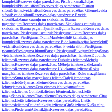
komplekti
Rezerves daļas paredzētas: Pisuāru kanalizācijas
komplekti
Pisuāru sifoni
Rezerves daļas paredzētas: Pisuāru
sifoni
Gliemežveida sifoni
Rezerves daļas paredzētas: Gliemežveida
sifoni
P veida sifoni
Rezerves daļas paredzētas: P veida
sifoni
Skalošanas cauruļu un skalošanas līkumu
pagarinājumi
Rezerves daļas paredzētas: Skalošanas cauruļu un
skalošanas līkumu pagarinājumi
Pieslēguma īscaurule
Rezerves daļas
paredzētas: Pieslēguma īscaurule
Pieslēguma līkumi
Rezerves daļas
paredzētas: Pieslēguma līkumi
Manšetes
Bidē kanalizācijas
komplekti
Rezerves daļas paredzētas: Bidē kanalizācijas komplekti
P
veida sifoni
Rezerves daļas paredzētas: P veida sifoni
Pieslēguma
īscaurule
Pieslēguma līkumi
Pārsegi
Pieslēgumi
Blīvējumi
Mazgāšanas
vieta
Izlietnes
Izlietnes
Rezerves daļas paredzētas: Izlietnes
Dubultās
izlietnes
Rezerves daļas paredzētas: Dubultās izlietnes
Mēbeļu
izlietnes
Rezerves daļas paredzētas: Mēbeļu izlietnes
Uzliekamās
izlietnes
Rezerves daļas paredzētas: Uzliekamās izlietnes
Roku
mazgāšanas izlietnes
Rezerves daļas paredzētas: Roku mazgāšanas
izlietnes
Stūra roku mazgāšanas izlietne
Daļēji iemontētās
izlietnes
Iebūvējamas izlietnes
Rezerves daļas paredzētas:
Iebūvējamas izlietnes
Zem virsmas iebūvējamas
Stūra
izlietnes
Izlietnes Comfort
Izlietnes bērniem
Izlietnes
Lielās
mazgāšanas izlietnes
Citas izlietnes
Rezerves daļas paredzētas: Citas
izlietnes
Lietās izlietnes
Rezerves daļas paredzētas: Lietās
izlietnes
Izlietnes
Daudzfunkciju izlietnes
Ģipša izlietne
Klašu telpu
izlietnes
Piederumi
Atbalstkājas
Rezerves daļas paredzētas: