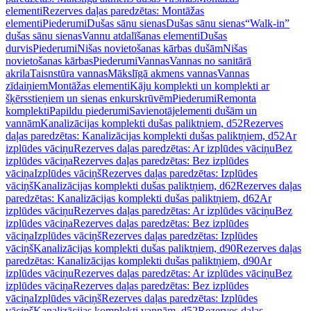
elementi
Rezerves daļas paredzētas: Montāžas
elementi
Piederumi
Dušas sānu sienas
Dušas sānu sienas
“Walk-in”
dušas sānu sienas
Vannu atdalīšanas elementi
Dušas
durvis
Piederumi
Nišas novietošanas kārbas dušām
Nišas
novietošanas kārbas
Piederumi
Vannas
Vannas no sanitārā
akrila
Taisnstūra vannas
Mākslīgā akmens vannas
Vannas
zīdaiņiem
Montāžas elementi
Kāju komplekti un komplekti ar
šķērsstieņiem un sienas enkurskrūvēm
Piederumi
Remonta
komplekti
Papildu piederumi
Savienotājelementi dušām un
vannām
Kanalizācijas komplekti dušas paliktņiem, d52
Rezerves
daļas paredzētas: Kanalizācijas komplekti dušas paliktņiem, d52
Ar
izplūdes vāciņu
Rezerves daļas paredzētas: Ar izplūdes vāciņu
Bez
izplūdes vāciņa
Rezerves daļas paredzētas: Bez izplūdes
vāciņa
Izplūdes vāciņš
Rezerves daļas paredzētas: Izplūdes
vāciņš
Kanalizācijas komplekti dušas paliktņiem, d62
Rezerves daļas
paredzētas: Kanalizācijas komplekti dušas paliktņiem, d62
Ar
izplūdes vāciņu
Rezerves daļas paredzētas: Ar izplūdes vāciņu
Bez
izplūdes vāciņa
Rezerves daļas paredzētas: Bez izplūdes
vāciņa
Izplūdes vāciņš
Rezerves daļas paredzētas: Izplūdes
vāciņš
Kanalizācijas komplekti dušas paliktņiem, d90
Rezerves daļas
paredzētas: Kanalizācijas komplekti dušas paliktņiem, d90
Ar
izplūdes vāciņu
Rezerves daļas paredzētas: Ar izplūdes vāciņu
Bez
izplūdes vāciņa
Rezerves daļas paredzētas: Bez izplūdes
vāciņa
Izplūdes vāciņš
Rezerves daļas paredzētas: Izplūdes
vāciņš
Kanalizācijas komplekti vannām, d52
Rezerves daļas