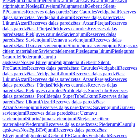
Pieslēguma līkumi
Piederumi
Cauruļu apskavas
Cauruļu apskavu
stiprinājumi
Noslēgi
Blīvējumi
Palīgmateriāli
Geberit Silent-
PP
Caurules
Rezerves daļas paredzētas: Caurules
Veidgabali
Rezerves
daļas paredzētas: Veidgabali
Līkumi
Rezerves daļas paredzētas:
Līkumi
Atzari
Rezerves daļas paredzētas: Atzari
Pārejas
Rezerves
daļas paredzētas: Pārejas
Piekļuves caurules
Rezerves daļas
paredzētas: Piekļuves caurules
Savienojumi
Rezerves daļas
paredzētas: Savienojumi
Uzmavu savienojumi
Rezerves daļas
paredzētas: Uzmavu savienojumi
Stiprinājuma savienojumi
Pārejas uz
citiem materiāliem
Savienotājelementi
Pieslēguma līkumi
Pieslēguma
īscaurule
Piederumi
Cauruļu
apskavas
Noslēgi
Blīvējumi
Palīgmateriāli
Geberit Silent-
Pro
Caurules
Rezerves daļas paredzētas: Caurules
Veidgabali
Rezerves
daļas paredzētas: Veidgabali
Līkumi
Rezerves daļas paredzētas:
Līkumi
Atzari
Rezerves daļas paredzētas: Atzari
Pārejas
Rezerves
daļas paredzētas: Pārejas
Piekļuves caurules
Rezerves daļas
paredzētas: Piekļuves caurules
Profildetaļas SuperTube
Rezerves
daļas paredzētas: Profildetaļas SuperTube
Līkumi
Rezerves daļas
paredzētas: Līkumi
Atzari
Rezerves daļas paredzētas:
Atzari
Savienojumi
Rezerves daļas paredzētas: Savienojumi
Uzmavu
savienojumi
Rezerves daļas paredzētas: Uzmavu
savienojumi
Stiprinājuma savienojumi
Pārejas uz citiem
materiāliem
Piederumi
Rezerves daļas paredzētas: Piederumi
Cauruļu
apskavas
Noslēgi
Blīvējumi
Rezerves daļas paredzētas:
Blīvējumi
Palīgmateriāli
Geberit PE
Caurules
Veidgabali
Rezerves