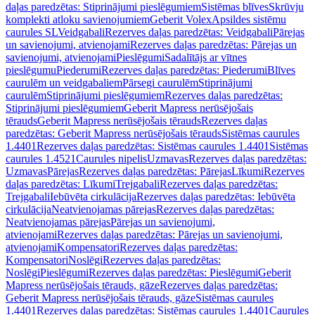
daļas paredzētas: Stiprinājumi pieslēgumiem
Sistēmas blīves
Skrūvju
komplekti atloku savienojumiem
Geberit Volex
Apsildes sistēmu
caurules SL
Veidgabali
Rezerves daļas paredzētas: Veidgabali
Pārejas
un savienojumi, atvienojami
Rezerves daļas paredzētas: Pārejas un
savienojumi, atvienojami
Pieslēgumi
Sadalītājs ar vītnes
pieslēgumu
Piederumi
Rezerves daļas paredzētas: Piederumi
Blīves
caurulēm un veidgabaliem
Pārsegi caurulēm
Stiprinājumi
caurulēm
Stiprinājumi pieslēgumiem
Rezerves daļas paredzētas:
Stiprinājumi pieslēgumiem
Geberit Mapress nerūsējošais
tērauds
Geberit Mapress nerūsējošais tērauds
Rezerves daļas
paredzētas: Geberit Mapress nerūsējošais tērauds
Sistēmas caurules
1.4401
Rezerves daļas paredzētas: Sistēmas caurules 1.4401
Sistēmas
caurules 1.4521
Caurules nipelis
Uzmavas
Rezerves daļas paredzētas:
Uzmavas
Pārejas
Rezerves daļas paredzētas: Pārejas
Līkumi
Rezerves
daļas paredzētas: Līkumi
Trejgabali
Rezerves daļas paredzētas:
Trejgabali
Iebūvēta cirkulācija
Rezerves daļas paredzētas: Iebūvēta
cirkulācija
Neatvienojamas pārejas
Rezerves daļas paredzētas:
Neatvienojamas pārejas
Pārejas un savienojumi,
atvienojami
Rezerves daļas paredzētas: Pārejas un savienojumi,
atvienojami
Kompensatori
Rezerves daļas paredzētas:
Kompensatori
Noslēgi
Rezerves daļas paredzētas:
Noslēgi
Pieslēgumi
Rezerves daļas paredzētas: Pieslēgumi
Geberit
Mapress nerūsējošais tērauds, gāze
Rezerves daļas paredzētas:
Geberit Mapress nerūsējošais tērauds, gāze
Sistēmas caurules
1.4401
Rezerves daļas paredzētas: Sistēmas caurules 1.4401
Caurules