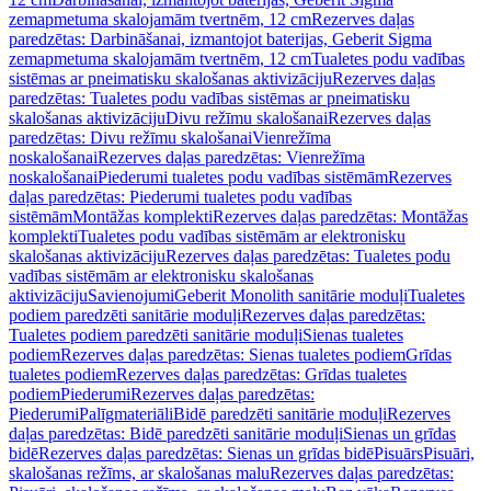
zemapmetuma skalojamām tvertnēm, 12 cm
Rezerves daļas
paredzētas: Darbināšanai, izmantojot baterijas, Geberit Sigma
zemapmetuma skalojamām tvertnēm, 12 cm
Tualetes podu vadības
sistēmas ar pneimatisku skalošanas aktivizāciju
Rezerves daļas
paredzētas: Tualetes podu vadības sistēmas ar pneimatisku
skalošanas aktivizāciju
Divu režīmu skalošanai
Rezerves daļas
paredzētas: Divu režīmu skalošanai
Vienrežīma
noskalošanai
Rezerves daļas paredzētas: Vienrežīma
noskalošanai
Piederumi tualetes podu vadības sistēmām
Rezerves
daļas paredzētas: Piederumi tualetes podu vadības
sistēmām
Montāžas komplekti
Rezerves daļas paredzētas: Montāžas
komplekti
Tualetes podu vadības sistēmām ar elektronisku
skalošanas aktivizāciju
Rezerves daļas paredzētas: Tualetes podu
vadības sistēmām ar elektronisku skalošanas
aktivizāciju
Savienojumi
Geberit Monolith sanitārie moduļi
Tualetes
podiem paredzēti sanitārie moduļi
Rezerves daļas paredzētas:
Tualetes podiem paredzēti sanitārie moduļi
Sienas tualetes
podiem
Rezerves daļas paredzētas: Sienas tualetes podiem
Grīdas
tualetes podiem
Rezerves daļas paredzētas: Grīdas tualetes
podiem
Piederumi
Rezerves daļas paredzētas:
Piederumi
Palīgmateriāli
Bidē paredzēti sanitārie moduļi
Rezerves
daļas paredzētas: Bidē paredzēti sanitārie moduļi
Sienas un grīdas
bidē
Rezerves daļas paredzētas: Sienas un grīdas bidē
Pisuārs
Pisuāri,
skalošanas režīms, ar skalošanas malu
Rezerves daļas paredzētas: