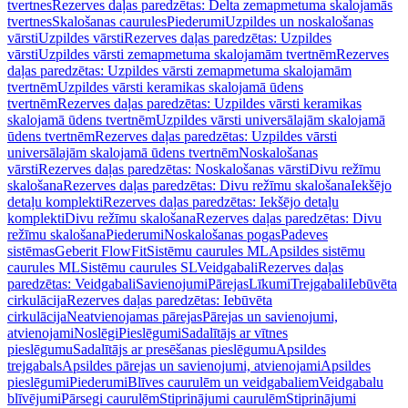
tvertnes
Rezerves daļas paredzētas: Delta zemapmetuma skalojamās
tvertnes
Skalošanas caurules
Piederumi
Uzpildes un noskalošanas
vārsti
Uzpildes vārsti
Rezerves daļas paredzētas: Uzpildes
vārsti
Uzpildes vārsti zemapmetuma skalojamām tvertnēm
Rezerves
daļas paredzētas: Uzpildes vārsti zemapmetuma skalojamām
tvertnēm
Uzpildes vārsti keramikas skalojamā ūdens
tvertnēm
Rezerves daļas paredzētas: Uzpildes vārsti keramikas
skalojamā ūdens tvertnēm
Uzpildes vārsti universālajām skalojamā
ūdens tvertnēm
Rezerves daļas paredzētas: Uzpildes vārsti
universālajām skalojamā ūdens tvertnēm
Noskalošanas
vārsti
Rezerves daļas paredzētas: Noskalošanas vārsti
Divu režīmu
skalošana
Rezerves daļas paredzētas: Divu režīmu skalošana
Iekšējo
detaļu komplekti
Rezerves daļas paredzētas: Iekšējo detaļu
komplekti
Divu režīmu skalošana
Rezerves daļas paredzētas: Divu
režīmu skalošana
Piederumi
Noskalošanas pogas
Padeves
sistēmas
Geberit FlowFit
Sistēmu caurules ML
Apsildes sistēmu
caurules ML
Sistēmu caurules SL
Veidgabali
Rezerves daļas
paredzētas: Veidgabali
Savienojumi
Pārejas
Līkumi
Trejgabali
Iebūvēta
cirkulācija
Rezerves daļas paredzētas: Iebūvēta
cirkulācija
Neatvienojamas pārejas
Pārejas un savienojumi,
atvienojami
Noslēgi
Pieslēgumi
Sadalītājs ar vītnes
pieslēgumu
Sadalītājs ar presēšanas pieslēgumu
Apsildes
trejgabals
Apsildes pārejas un savienojumi, atvienojami
Apsildes
pieslēgumi
Piederumi
Blīves caurulēm un veidgabaliem
Veidgabalu
blīvējumi
Pārsegi caurulēm
Stiprinājumi caurulēm
Stiprinājumi