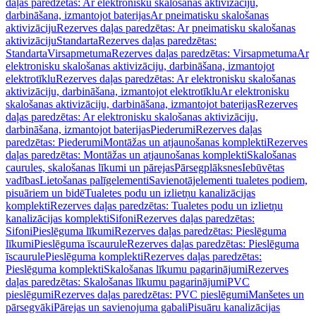
daļas paredzētas: Ar elektronisku skalošanas aktivizāciju,
darbināšana, izmantojot baterijas
Ar pneimatisku skalošanas
aktivizāciju
Rezerves daļas paredzētas: Ar pneimatisku skalošanas
aktivizāciju
Standarta
Rezerves daļas paredzētas:
Standarta
Virsapmetuma
Rezerves daļas paredzētas: Virsapmetuma
Ar
elektronisku skalošanas aktivizāciju, darbināšana, izmantojot
elektrotīklu
Rezerves daļas paredzētas: Ar elektronisku skalošanas
aktivizāciju, darbināšana, izmantojot elektrotīklu
Ar elektronisku
skalošanas aktivizāciju, darbināšana, izmantojot baterijas
Rezerves
daļas paredzētas: Ar elektronisku skalošanas aktivizāciju,
darbināšana, izmantojot baterijas
Piederumi
Rezerves daļas
paredzētas: Piederumi
Montāžas un atjaunošanas komplekti
Rezerves
daļas paredzētas: Montāžas un atjaunošanas komplekti
Skalošanas
caurules, skalošanas līkumi un pārejas
Pārsegplāksnes
Iebūvētas
vadības
Lietošanas palīgelementi
Savienotājelementi tualetes podiem,
pisuāriem un bidē
Tualetes podu un izlietņu kanalizācijas
komplekti
Rezerves daļas paredzētas: Tualetes podu un izlietņu
kanalizācijas komplekti
Sifoni
Rezerves daļas paredzētas:
Sifoni
Pieslēguma līkumi
Rezerves daļas paredzētas: Pieslēguma
līkumi
Pieslēguma īscaurule
Rezerves daļas paredzētas: Pieslēguma
īscaurule
Pieslēguma komplekti
Rezerves daļas paredzētas:
Pieslēguma komplekti
Skalošanas līkumu pagarinājumi
Rezerves
daļas paredzētas: Skalošanas līkumu pagarinājumi
PVC
pieslēgumi
Rezerves daļas paredzētas: PVC pieslēgumi
Manšetes un
pārsegvāki
Pārejas un savienojuma gabali
Pisuāru kanalizācijas