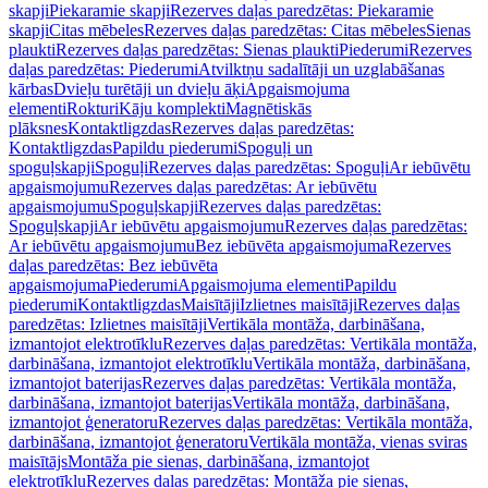
skapji
Piekaramie skapji
Rezerves daļas paredzētas: Piekaramie
skapji
Citas mēbeles
Rezerves daļas paredzētas: Citas mēbeles
Sienas
plaukti
Rezerves daļas paredzētas: Sienas plaukti
Piederumi
Rezerves
daļas paredzētas: Piederumi
Atvilktņu sadalītāji un uzglabāšanas
kārbas
Dvieļu turētāji un dvieļu āķi
Apgaismojuma
elementi
Rokturi
Kāju komplekti
Magnētiskās
plāksnes
Kontaktligzdas
Rezerves daļas paredzētas:
Kontaktligzdas
Papildu piederumi
Spoguļi un
spoguļskapji
Spoguļi
Rezerves daļas paredzētas: Spoguļi
Ar iebūvētu
apgaismojumu
Rezerves daļas paredzētas: Ar iebūvētu
apgaismojumu
Spoguļskapji
Rezerves daļas paredzētas:
Spoguļskapji
Ar iebūvētu apgaismojumu
Rezerves daļas paredzētas:
Ar iebūvētu apgaismojumu
Bez iebūvēta apgaismojuma
Rezerves
daļas paredzētas: Bez iebūvēta
apgaismojuma
Piederumi
Apgaismojuma elementi
Papildu
piederumi
Kontaktligzdas
Maisītāji
Izlietnes maisītāji
Rezerves daļas
paredzētas: Izlietnes maisītāji
Vertikāla montāža, darbināšana,
izmantojot elektrotīklu
Rezerves daļas paredzētas: Vertikāla montāža,
darbināšana, izmantojot elektrotīklu
Vertikāla montāža, darbināšana,
izmantojot baterijas
Rezerves daļas paredzētas: Vertikāla montāža,
darbināšana, izmantojot baterijas
Vertikāla montāža, darbināšana,
izmantojot ģeneratoru
Rezerves daļas paredzētas: Vertikāla montāža,
darbināšana, izmantojot ģeneratoru
Vertikāla montāža, vienas sviras
maisītājs
Montāža pie sienas, darbināšana, izmantojot
elektrotīklu
Rezerves daļas paredzētas: Montāža pie sienas,