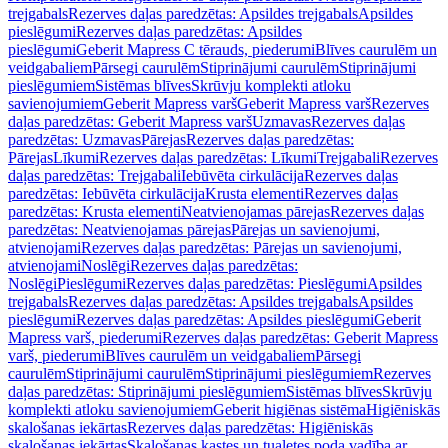
trejgabals
Rezerves daļas paredzētas: Apsildes trejgabals
Apsildes
pieslēgumi
Rezerves daļas paredzētas: Apsildes
pieslēgumi
Geberit Mapress C tērauds, piederumi
Blīves caurulēm un
veidgabaliem
Pārsegi caurulēm
Stiprinājumi caurulēm
Stiprinājumi
pieslēgumiem
Sistēmas blīves
Skrūvju komplekti atloku
savienojumiem
Geberit Mapress varš
Geberit Mapress varš
Rezerves
daļas paredzētas: Geberit Mapress varš
Uzmavas
Rezerves daļas
paredzētas: Uzmavas
Pārejas
Rezerves daļas paredzētas:
Pārejas
Līkumi
Rezerves daļas paredzētas: Līkumi
Trejgabali
Rezerves
daļas paredzētas: Trejgabali
Iebūvēta cirkulācija
Rezerves daļas
paredzētas: Iebūvēta cirkulācija
Krusta elementi
Rezerves daļas
paredzētas: Krusta elementi
Neatvienojamas pārejas
Rezerves daļas
paredzētas: Neatvienojamas pārejas
Pārejas un savienojumi,
atvienojami
Rezerves daļas paredzētas: Pārejas un savienojumi,
atvienojami
Noslēgi
Rezerves daļas paredzētas:
Noslēgi
Pieslēgumi
Rezerves daļas paredzētas: Pieslēgumi
Apsildes
trejgabals
Rezerves daļas paredzētas: Apsildes trejgabals
Apsildes
pieslēgumi
Rezerves daļas paredzētas: Apsildes pieslēgumi
Geberit
Mapress varš, piederumi
Rezerves daļas paredzētas: Geberit Mapress
varš, piederumi
Blīves caurulēm un veidgabaliem
Pārsegi
caurulēm
Stiprinājumi caurulēm
Stiprinājumi pieslēgumiem
Rezerves
daļas paredzētas: Stiprinājumi pieslēgumiem
Sistēmas blīves
Skrūvju
komplekti atloku savienojumiem
Geberit higiēnas sistēma
Higiēniskās
skalošanas iekārtas
Rezerves daļas paredzētas: Higiēniskās
skalošanas iekārtas
Skalošanas kastes un tualetes poda vadība ar