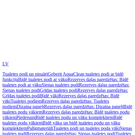
LV
Tualetes podi un pisuāri
Geberit AquaClean tualetes podi ar bidē
funkciju
Bidē tualetes podi ar vāku
Rezerves daļas paredzētas: Bidē
tualetes podi ar vāku
Sienas tualetes podi
Rezerves daļas paredzētas:
Sienas tualetes podi
Grīdas tualetes podi
Rezerves daļas paredzētas:
Grīdas tualetes podi
Bidē vāki
Rezerves daļas paredzētas: Bidē
vāki
Tualetes podiem
Rezerves daļas paredzētas: Tualetes
podiem
Dizaina paneļi
Rezerves daļas paredzētas: Dizaina paneļi
Bidē
tualetes podu vākiem
Rezerves daļas paredzētas: Bidē tualetes podu
vākiem
Piederumi
Bidē tualetes podu un vāku komplektiem
Bidē
tualetes podu vākiem
Bidē vāku un bidē tualetes podu un vāku
komplektiem
Palīgmateriāli
Tualetes podi un tualetes poda vāki
Sienas
tualetes podi
Rezerves daļas paredzētas: Sienas tualetes podi
Tualetes