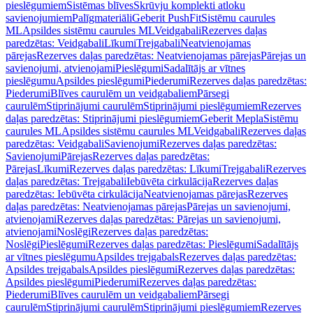
pieslēgumiem
Sistēmas blīves
Skrūvju komplekti atloku
savienojumiem
Palīgmateriāli
Geberit PushFit
Sistēmu caurules
ML
Apsildes sistēmu caurules ML
Veidgabali
Rezerves daļas
paredzētas: Veidgabali
Līkumi
Trejgabali
Neatvienojamas
pārejas
Rezerves daļas paredzētas: Neatvienojamas pārejas
Pārejas un
savienojumi, atvienojami
Pieslēgumi
Sadalītājs ar vītnes
pieslēgumu
Apsildes pieslēgumi
Piederumi
Rezerves daļas paredzētas:
Piederumi
Blīves caurulēm un veidgabaliem
Pārsegi
caurulēm
Stiprinājumi caurulēm
Stiprinājumi pieslēgumiem
Rezerves
daļas paredzētas: Stiprinājumi pieslēgumiem
Geberit Mepla
Sistēmu
caurules ML
Apsildes sistēmu caurules ML
Veidgabali
Rezerves daļas
paredzētas: Veidgabali
Savienojumi
Rezerves daļas paredzētas:
Savienojumi
Pārejas
Rezerves daļas paredzētas:
Pārejas
Līkumi
Rezerves daļas paredzētas: Līkumi
Trejgabali
Rezerves
daļas paredzētas: Trejgabali
Iebūvēta cirkulācija
Rezerves daļas
paredzētas: Iebūvēta cirkulācija
Neatvienojamas pārejas
Rezerves
daļas paredzētas: Neatvienojamas pārejas
Pārejas un savienojumi,
atvienojami
Rezerves daļas paredzētas: Pārejas un savienojumi,
atvienojami
Noslēgi
Rezerves daļas paredzētas:
Noslēgi
Pieslēgumi
Rezerves daļas paredzētas: Pieslēgumi
Sadalītājs
ar vītnes pieslēgumu
Apsildes trejgabals
Rezerves daļas paredzētas:
Apsildes trejgabals
Apsildes pieslēgumi
Rezerves daļas paredzētas:
Apsildes pieslēgumi
Piederumi
Rezerves daļas paredzētas:
Piederumi
Blīves caurulēm un veidgabaliem
Pārsegi
caurulēm
Stiprinājumi caurulēm
Stiprinājumi pieslēgumiem
Rezerves