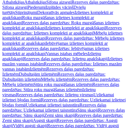
Atbalstkājas
Atbalstkājas
Sifona aizsegi
Rezerves daļas paredzētas:
Sifona aizsegi
Piederumi
Izplūdes vāciņš
Dvieļu
turētājs
Stiprinājumi
Dekoratīvās apmales
Izlietnes komplekti ar
apakšskapi
Roku mazgāšanas izlietnes komplekti ar
apakšskapi
Rezerves daļas paredzētas: Roku mazgāšanas izlietnes
komplekti ar apakšskapi
Izlietnes komplekti ar apakšskapi
Rezerves
daļas paredzētas: Izlietnes komplekti ar apakšskapi
Mēbeļu izlietnes
komplekti ar apakšskapi
Rezerves daļas paredzētas: Mēbeļu izlietnes
komplekti ar apakšskapi
Iebūvējamas izlietnes komplekti ar
apakšskapi
Rezerves daļas paredzētas: Iebūvējamas izlietnes
komplekti ar apakšskapi
Vannas istabas mēbeles
Izlietņu
apakšskapji
Rezerves daļas paredzētas: Izlietņu apakšskapji
Izlietnes
mazām vannas istabām
Rezerves daļas paredzētas: Izlietnes mazām
vannas istabām
Izlietnēm
Rezerves daļas paredzētas:
Izlietnēm
Dubultajām izlietnēm
Rezerves daļas paredzētas:
Dubultajām izlietnēm
Mēbeļu izlietnēm
Rezerves daļas paredzētas:
Mēbeļu izlietnēm
Stūra roku mazgāšanas izlietnēm
Rezerves daļas
paredzētas: Stūra roku mazgāšanas izlietnēm
Izlietņu
virsmas
Rezerves daļas paredzētas: Izlietņu virsmas
Uzliekamai
izlietnei bļodas formā
Rezerves daļas paredzētas: Uzliekamai izlietnei
bļodas formā
Uzliekamai izlietnei taisnstūra
Rezerves daļas
paredzētas: Uzliekamai izlietnei taisnstūra
Sānu skapji
Rezerves daļas
paredzētas: Sānu skapji
Zemi sānu skapji
Rezerves daļas paredzētas:
Zemi sānu skapji
Augsti skapji
Rezerves daļas paredzētas: Augsti
skapji
Vidēji augsti skapji
Rezerves daļas paredzētas: Vidēji augsti