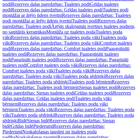
podi
Rezerves daļas paredzētas: Tualetes podi
Grīdas tualetes
podi
Rezerves daļas paredzētas: Grīdas tualetes podi
Tualetes podi
montāžai ar ārējo ūdens tvertni
Rezerves daļas paredzētas: Tualetes
podi montāžai ar ārējo ūdens tvertni
Tualetes podi
Rezerves daļas
paredzētas: Tualetes podi
Ārējās skalojamās tvertnes tualetes podiem,
no sanitārās keramikas
Montāža uz tualetes poda
Tualetes poda
vāki
Rezerves daļas paredzētas: Tualetes poda vāki
Tualetes poda
vāki
Rezerves daļas paredzētas: Tualetes poda vāki
Comfort tualetes
podi
Rezerves daļas paredzētas: Comfort tualetes podi
Paaugstināti
tualetes podi
Rezerves daļas paredzētas: Paaugstināti tualetes
podi
Pagarināti tualetes podi
Rezerves daļas paredzētas: Pagarināti
tualetes podi
Comfort tualetes poda vāki
Rezerves daļas paredzētas:
Comfort tualetes poda vāki
Tualetes poda vāki
Rezerves daļas
paredzētas: Tualetes poda vāki
Tualetes poda sēdriņķi
Rezerves daļas
paredzētas: Tualetes poda sēdriņķi
Tualetes podi bērniem
Rezerves
daļas paredzētas: Tualetes podi bērniem
Sienas tualetes podi
Rezerves
daļas paredzētas: Sienas tualetes podi
Grīdas tualetes podi
Rezerves
daļas paredzētas: Grīdas tualetes podi
Tualetes podu vāki
bērniem
Rezerves daļas paredzētas: Tualetes podu vāki
bērniem
Tualetes poda vāki
Rezerves daļas paredzētas: Tualetes poda
vāki
Tualetes poda sēdriņķi
Rezerves daļas paredzētas: Tualetes poda
sēdriņķi
Bidē
Sienas bidē
Rezerves daļas paredzētas: Sienas
bidē
Grīdas bidē
Piederumi
Rezerves daļas paredzētas:
Piederumi
Noskalošanas taustiņi un tualetes poda
vadība
Noskalošanas taustiņi
Rezerves daļas paredzētas: