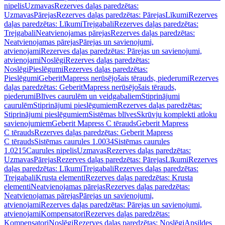
nipelis
Uzmavas
Rezerves daļas paredzētas:
Uzmavas
Pārejas
Rezerves daļas paredzētas: Pārejas
Līkumi
Rezerves
daļas paredzētas: Līkumi
Trejgabali
Rezerves daļas paredzētas:
Trejgabali
Neatvienojamas pārejas
Rezerves daļas paredzētas:
Neatvienojamas pārejas
Pārejas un savienojumi,
atvienojami
Rezerves daļas paredzētas: Pārejas un savienojumi,
atvienojami
Noslēgi
Rezerves daļas paredzētas:
Noslēgi
Pieslēgumi
Rezerves daļas paredzētas:
Pieslēgumi
GeberitMapress nerūsējošais tērauds, piederumi
Rezerves
daļas paredzētas: GeberitMapress nerūsējošais tērauds,
piederumi
Blīves caurulēm un veidgabaliem
Stiprinājumi
caurulēm
Stiprinājumi pieslēgumiem
Rezerves daļas paredzētas:
Stiprinājumi pieslēgumiem
Sistēmas blīves
Skrūvju komplekti atloku
savienojumiem
Geberit Mapress C tērauds
Geberit Mapress
C tērauds
Rezerves daļas paredzētas: Geberit Mapress
C tērauds
Sistēmas caurules 1.0034
Sistēmas caurules
1.0215
Caurules nipelis
Uzmavas
Rezerves daļas paredzētas:
Uzmavas
Pārejas
Rezerves daļas paredzētas: Pārejas
Līkumi
Rezerves
daļas paredzētas: Līkumi
Trejgabali
Rezerves daļas paredzētas:
Trejgabali
Krusta elementi
Rezerves daļas paredzētas: Krusta
elementi
Neatvienojamas pārejas
Rezerves daļas paredzētas:
Neatvienojamas pārejas
Pārejas un savienojumi,
atvienojami
Rezerves daļas paredzētas: Pārejas un savienojumi,
atvienojami
Kompensatori
Rezerves daļas paredzētas:
Kompensatori
Noslēgi
Rezerves daļas paredzētas: Noslēgi
Apsildes