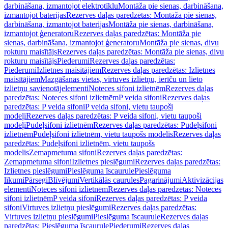
darbināšana, izmantojot elektrotīklu
Montāža pie sienas, darbināšana,
izmantojot baterijas
Rezerves daļas paredzētas: Montāža pie sienas,
darbināšana, izmantojot baterijas
Montāža pie sienas, darbināšana,
izmantojot ģeneratoru
Rezerves daļas paredzētas: Montāža pie
sienas, darbināšana, izmantojot ģeneratoru
Montāža pie sienas, divu
rokturu maisītājs
Rezerves daļas paredzētas: Montāža pie sienas, divu
rokturu maisītājs
Piederumi
Rezerves daļas paredzētas:
Piederumi
Izlietnes maisītājiem
Rezerves daļas paredzētas: Izlietnes
maisītājiem
Mazgāšanas vietas, virtuves izlietņu, ierīču un lieto
izlietņu savienotājelementi
Noteces sifoni izlietnēm
Rezerves daļas
paredzētas: Noteces sifoni izlietnēm
P veida sifoni
Rezerves daļas
paredzētas: P veida sifoni
P veida sifoni, vietu taupoši
modeļi
Rezerves daļas paredzētas: P veida sifoni, vietu taupoši
modeļi
Pudeļsifoni izlietnēm
Rezerves daļas paredzētas: Pudeļsifoni
izlietnēm
Pudeļsifoni izlietnēm, vietu taupošs modelis
Rezerves daļas
paredzētas: Pudeļsifoni izlietnēm, vietu taupošs
modelis
Zemapmetuma sifoni
Rezerves daļas paredzētas:
Zemapmetuma sifoni
Izlietnes pieslēgumi
Rezerves daļas paredzētas:
Izlietnes pieslēgumi
Pieslēguma īscaurule
Pieslēguma
līkumi
Pārsegi
Blīvējumi
Vertikālās caurules
Pagarinājumi
Aktivizācijas
elementi
Noteces sifoni izlietnēm
Rezerves daļas paredzētas: Noteces
sifoni izlietnēm
P veida sifoni
Rezerves daļas paredzētas: P veida
sifoni
Virtuves izlietņu pieslēgumi
Rezerves daļas paredzētas:
Virtuves izlietņu pieslēgumi
Pieslēguma īscaurule
Rezerves daļas
paredzētas: Pieslēguma īscaurule
Piederumi
Rezerves daļas