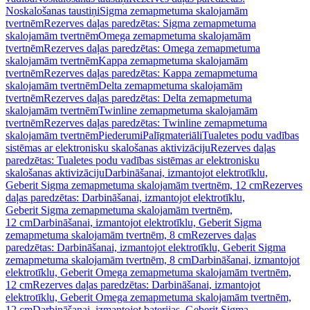
Noskalošanas taustiņi
Sigma zemapmetuma skalojamām
tvertnēm
Rezerves daļas paredzētas: Sigma zemapmetuma
skalojamām tvertnēm
Omega zemapmetuma skalojamām
tvertnēm
Rezerves daļas paredzētas: Omega zemapmetuma
skalojamām tvertnēm
Kappa zemapmetuma skalojamām
tvertnēm
Rezerves daļas paredzētas: Kappa zemapmetuma
skalojamām tvertnēm
Delta zemapmetuma skalojamām
tvertnēm
Rezerves daļas paredzētas: Delta zemapmetuma
skalojamām tvertnēm
Twinline zemapmetuma skalojamām
tvertnēm
Rezerves daļas paredzētas: Twinline zemapmetuma
skalojamām tvertnēm
Piederumi
Palīgmateriāli
Tualetes podu vadības
sistēmas ar elektronisku skalošanas aktivizāciju
Rezerves daļas
paredzētas: Tualetes podu vadības sistēmas ar elektronisku
skalošanas aktivizāciju
Darbināšanai, izmantojot elektrotīklu,
Geberit Sigma zemapmetuma skalojamām tvertnēm, 12 cm
Rezerves
daļas paredzētas: Darbināšanai, izmantojot elektrotīklu,
Geberit Sigma zemapmetuma skalojamām tvertnēm,
12 cm
Darbināšanai, izmantojot elektrotīklu, Geberit Sigma
zemapmetuma skalojamām tvertnēm, 8 cm
Rezerves daļas
paredzētas: Darbināšanai, izmantojot elektrotīklu, Geberit Sigma
zemapmetuma skalojamām tvertnēm, 8 cm
Darbināšanai, izmantojot
elektrotīklu, Geberit Omega zemapmetuma skalojamām tvertnēm,
12 cm
Rezerves daļas paredzētas: Darbināšanai, izmantojot
elektrotīklu, Geberit Omega zemapmetuma skalojamām tvertnēm,
12 cm
Darbināšanai, izmantojot baterijas, Geberit Sigma