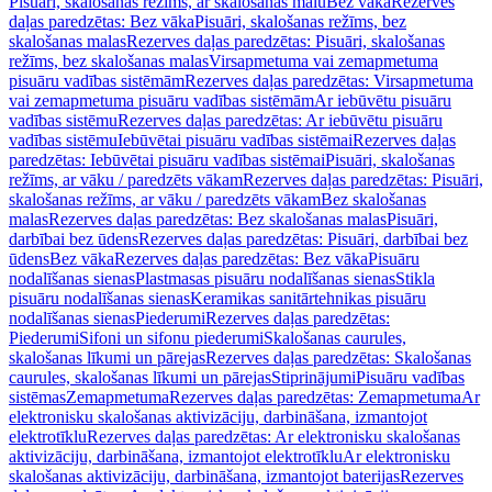
Pisuāri, skalošanas režīms, ar skalošanas malu
Bez vāka
Rezerves
daļas paredzētas: Bez vāka
Pisuāri, skalošanas režīms, bez
skalošanas malas
Rezerves daļas paredzētas: Pisuāri, skalošanas
režīms, bez skalošanas malas
Virsapmetuma vai zemapmetuma
pisuāru vadības sistēmām
Rezerves daļas paredzētas: Virsapmetuma
vai zemapmetuma pisuāru vadības sistēmām
Ar iebūvētu pisuāru
vadības sistēmu
Rezerves daļas paredzētas: Ar iebūvētu pisuāru
vadības sistēmu
Iebūvētai pisuāru vadības sistēmai
Rezerves daļas
paredzētas: Iebūvētai pisuāru vadības sistēmai
Pisuāri, skalošanas
režīms, ar vāku / paredzēts vākam
Rezerves daļas paredzētas: Pisuāri,
skalošanas režīms, ar vāku / paredzēts vākam
Bez skalošanas
malas
Rezerves daļas paredzētas: Bez skalošanas malas
Pisuāri,
darbībai bez ūdens
Rezerves daļas paredzētas: Pisuāri, darbībai bez
ūdens
Bez vāka
Rezerves daļas paredzētas: Bez vāka
Pisuāru
nodalīšanas sienas
Plastmasas pisuāru nodalīšanas sienas
Stikla
pisuāru nodalīšanas sienas
Keramikas sanitārtehnikas pisuāru
nodalīšanas sienas
Piederumi
Rezerves daļas paredzētas:
Piederumi
Sifoni un sifonu piederumi
Skalošanas caurules,
skalošanas līkumi un pārejas
Rezerves daļas paredzētas: Skalošanas
caurules, skalošanas līkumi un pārejas
Stiprinājumi
Pisuāru vadības
sistēmas
Zemapmetuma
Rezerves daļas paredzētas: Zemapmetuma
Ar
elektronisku skalošanas aktivizāciju, darbināšana, izmantojot
elektrotīklu
Rezerves daļas paredzētas: Ar elektronisku skalošanas
aktivizāciju, darbināšana, izmantojot elektrotīklu
Ar elektronisku
skalošanas aktivizāciju, darbināšana, izmantojot baterijas
Rezerves