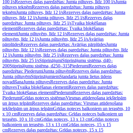
100 l/s
Rezerves daļas paredzētas: Jumta piltuves, līdz 100 l/s
Jumta
piltuves teknēm
Rezerves daļas paredzētas: Jumta piltuves
teknēm
Jumta piltuves, līdz 12 l/s
Rezerves daļas paredzētas: Jumta
piltuves, līdz 12 l/s
Jumta piltuves, līdz 25 l/s
Rezerves daļas
paredzētas: Jumta piltuves, līdz 25 l/s
Tvaika bloķēšanas
elementi
Rezerves daļas paredzētas: Tvaika bloķēšanas
elementi
Jumta piltuvēm, līdz 12 l/s
Rezerves daļas paredzētas: Jumta
piltuvēm, līdz 12 l/s
Jumta piltuvēm, līdz 25 l/s
Avārijas
pārplūdes
Rezerves daļas paredzētas: Avārijas pārplūdes
Jumta
piltuvēm, līdz 12 l/s
Rezerves daļas paredzētas: Jumta piltuvēm, līdz
12 l/s
Jumta piltuvēm, līdz 25 l/s
Rezerves daļas paredzētas: Jumta
piltuvēm, līdz 25 l/s
Stiprinājumi
Stiprinājumu sistēma, d40–
200
Stiprinājumu sistēma, d250–315
Piederumi
Rezerves daļas
paredzētas: Piederumi
Jumta piltuvēm
Rezerves daļas paredzētas:
Jumta piltuvēm
Stiprinājumiem
Standarta jumta lietus ūdens
novadīšana
Jumta piltuves
Rezerves daļas paredzētas: Jumta
piltuves
Tvaika bloķēšanas elementi
Rezerves daļas paredzētas:
Tvaika bloķēšanas elementi
Piederumi
Rezerves daļas paredzētas:
Piederumi
Grīdas noteces sistēmas
Virsmas atūdeņošana iekštelpām
un ārpus telpām
Rezerves daļas paredzētas: Virsmas atūdeņošana
iekštelpām un ārpus telpām
Grīdas noteces balkoniem un terasēm, 10
x 10 cm
Rezerves daļas paredzētas: Grīdas noteces balkoniem un
terasēm, 10 x 10 cm
Grīdas noteces, 13 x 13 cm
Grīdas noteces
balkoniem un terasēm, 13 x 13 cm
Grīdas noteces, 15 x 15
cm
Rezerves daļas paredzētas: Grīdas noteces, 15 x 15