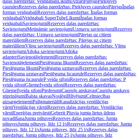
daļas paredzētas: Veidgabali
Līkumi
Atzari
Pārejas
Piekļuves
caurules
Rezerves daļas paredzētas: Piekļuves caurules
Pārejas
Īpašas
formas veidgabali
Rezerves daļas paredzētas: Īpašas formas
veidgabali
Veidgabali SuperTube
Līkumi
Īpašas formas
veidgabali
Savienojumi
Rezerves daļas paredzētas:
Savienojumi
Metināmie savienojumi
Uzmavu savienojumi
Rezerves
daļas paredzētas: Uzmavu savienojumi
Pārejas uz citiem
materiāliem
Rezerves daļas paredzētas: Pārejas uz citiem
materiāliem
Vītņu savienojumi
Rezerves daļas paredzētas: Vītņu
savienojumi
Atloka savienojumi
Atloka
adapteri
Savienotājelementi
Rezerves daļas paredzētas:
Savienotājelementi
Pieslēguma līkumi
Rezerves daļas paredzētas:
Pieslēguma līkumi
Pieslēguma uzmavas
Rezerves daļas paredzētas:
Pieslēguma uzmavas
Pieslēguma īscaurule
Rezerves daļas paredzētas:
Pieslēguma īscaurule
P veida sifoni
Rezerves daļas paredzētas: P
veida sifoni
Gliemežveida sifoni
Rezerves daļas paredzētas:
Gliemežveida sifoni
Piederumi
Cauruļu apskavas
Cauruļu apskavu
stiprinājumi
Balsta skavas
Noslēgi
Blīvējumi
Celtniecības
aizsargelementi
Palīgmateriāli
Kanalizācijas ventilācijas
vārsti
Ventilācijas vārsti
Rezerves daļas paredzētas: Ventilācijas
vārsti
Enerģijas pretvārsti
Geberit Pluvia jumta lietus ūdens
novadīšana
Jumta piltuves
Rezerves daļas paredzētas: Jumta
piltuves
Jumta piltuves, līdz 12 l/s
Rezerves daļas paredzētas: Jumta
piltuves, līdz 12 l/s
Jumta piltuves, līdz 25 l/s
Rezerves daļas
paredzētas: Jumta piltuves, līdz 25 l/s
Jumta piltuves, līdz