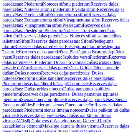
paredzētas: Piederumi
Noteces sifonu piederumi
Rezerves daļas
paredzētas: Noteces sifonu piederumi
P veida sifoni
Rezerves daļas
paredzētas: P veida sifoni
Zemapmetuma sifoni
Rezerves daļas
paredzētas: Zemapmetuma sifoni
Virsapmetuma sifoni
Rezerves daļas
paredzētas: Virsapmetuma sifoni
Pieslēgumi
Rezerves daļas
paredzētas: Pieslēgumi
Piederumi
Noteces sifoni saimniecības
izlietnēm
Rezerves daļas paredzētas: Noteces sifoni saimniecības
izlietnēm
Sifoni
Rezerves daļas paredzētas: Sifoni
Pieslēguma
līkumi
Rezerves daļas paredzētas: Pieslēguma līkumi
Pieslēguma
īscaurule
Rezerves daļas paredzētas: Pieslēguma īscaurule
Izplūdes
vārsti
Rezerves daļas paredzētas: Izplūdes vārsti
Piederumi
Rezerves
daļas paredzētas: Piederumi
Dušas un vannas
Dušas
Grīdas ūdens
novade dušām
Rezerves daļas paredzētas: Grīdas ūdens novade
dušām
Dušas noteces
Rezerves daļas paredzētas: Dušas
noteces
Piederumi dušas kanāliem
Rezerves daļas paredzētas:
Piederumi dušas kanāliem
Dušas grīdas noteces
Rezerves daļas
paredzētas: Dušas grīdas noteces
Dušas pamatnes izplūdes
piederumi
Rezerves daļas paredzētas: Dušas pamatnes izplūdes
piederumi
Sienas līmeņa noplūdes
Rezerves daļas paredzētas: Sienas
līmeņa noplūdes
Piederumi sienas līmeņa notecēm
Rezerves daļas
paredzētas: Piederumi sienas līmeņa notecēm
Dušas paliktņi un dušas
virsmas
Rezerves daļas paredzētas: Dušas paliktņi un dušas
virsmas
Mākslīgā akmens dušas virsmas un Geberit Duofix
uzstādīšanas elementi
Mākslīgā akmens dušas virsmas
Rezerves daļas
paredzētas: Mākslīgā akmens dušas virsmas
Montāžas