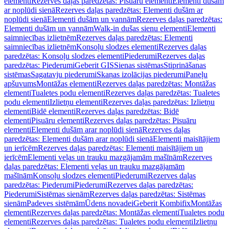
elementi
Rezerves daļas paredzētas: Pisuāru elementi
Elementi dušām
ar noplūdi sienā
Rezerves daļas paredzētas: Elementi dušām ar
noplūdi sienā
Elementi dušām un vannām
Rezerves daļas paredzētas:
Elementi dušām un vannām
Walk-in dušas sienu elementi
Elementi
saimniecības izlietnēm
Rezerves daļas paredzētas: Elementi
saimniecības izlietnēm
Konsoļu slodzes elementi
Rezerves daļas
paredzētas: Konsoļu slodzes elementi
Piederumi
Rezerves daļas
paredzētas: Piederumi
Geberit GIS
Sienas sistēmas
Stiprināšanas
sistēmas
Sagatavju piederumi
Skaņas izolācijas piederumi
Paneļu
apšuvums
Montāžas elementi
Rezerves daļas paredzētas: Montāžas
elementi
Tualetes podu elementi
Rezerves daļas paredzētas: Tualetes
podu elementi
Izlietņu elementi
Rezerves daļas paredzētas: Izlietņu
elementi
Bidē elementi
Rezerves daļas paredzētas: Bidē
elementi
Pisuāru elementi
Rezerves daļas paredzētas: Pisuāru
elementi
Elementi dušām arar noplūdi sienā
Rezerves daļas
paredzētas: Elementi dušām arar noplūdi sienā
Elementi maisītājiem
un ierīcēm
Rezerves daļas paredzētas: Elementi maisītājiem un
ierīcēm
Elementi veļas un trauku mazgājamām mašīnām
Rezerves
daļas paredzētas: Elementi veļas un trauku mazgājamām
mašīnām
Konsoļu slodzes elementi
Piederumi
Rezerves daļas
paredzētas: Piederumi
Piederumi
Rezerves daļas paredzētas:
Piederumi
Sistēmas sienām
Rezerves daļas paredzētas: Sistēmas
sienām
Padeves sistēmām
Ūdens novadei
Geberit Kombifix
Montāžas
elementi
Rezerves daļas paredzētas: Montāžas elementi
Tualetes podu
elementi
Rezerves daļas paredzētas: Tualetes podu elementi
Izlietņu