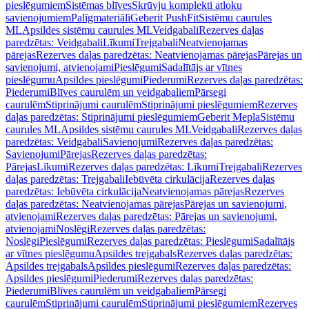
pieslēgumiem
Sistēmas blīves
Skrūvju komplekti atloku
savienojumiem
Palīgmateriāli
Geberit PushFit
Sistēmu caurules
ML
Apsildes sistēmu caurules ML
Veidgabali
Rezerves daļas
paredzētas: Veidgabali
Līkumi
Trejgabali
Neatvienojamas
pārejas
Rezerves daļas paredzētas: Neatvienojamas pārejas
Pārejas un
savienojumi, atvienojami
Pieslēgumi
Sadalītājs ar vītnes
pieslēgumu
Apsildes pieslēgumi
Piederumi
Rezerves daļas paredzētas:
Piederumi
Blīves caurulēm un veidgabaliem
Pārsegi
caurulēm
Stiprinājumi caurulēm
Stiprinājumi pieslēgumiem
Rezerves
daļas paredzētas: Stiprinājumi pieslēgumiem
Geberit Mepla
Sistēmu
caurules ML
Apsildes sistēmu caurules ML
Veidgabali
Rezerves daļas
paredzētas: Veidgabali
Savienojumi
Rezerves daļas paredzētas:
Savienojumi
Pārejas
Rezerves daļas paredzētas:
Pārejas
Līkumi
Rezerves daļas paredzētas: Līkumi
Trejgabali
Rezerves
daļas paredzētas: Trejgabali
Iebūvēta cirkulācija
Rezerves daļas
paredzētas: Iebūvēta cirkulācija
Neatvienojamas pārejas
Rezerves
daļas paredzētas: Neatvienojamas pārejas
Pārejas un savienojumi,
atvienojami
Rezerves daļas paredzētas: Pārejas un savienojumi,
atvienojami
Noslēgi
Rezerves daļas paredzētas:
Noslēgi
Pieslēgumi
Rezerves daļas paredzētas: Pieslēgumi
Sadalītājs
ar vītnes pieslēgumu
Apsildes trejgabals
Rezerves daļas paredzētas:
Apsildes trejgabals
Apsildes pieslēgumi
Rezerves daļas paredzētas:
Apsildes pieslēgumi
Piederumi
Rezerves daļas paredzētas:
Piederumi
Blīves caurulēm un veidgabaliem
Pārsegi
caurulēm
Stiprinājumi caurulēm
Stiprinājumi pieslēgumiem
Rezerves