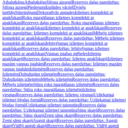
Atbalstkājas
Atbalstkājas
Sifona aizsegi
Rezerves daļas paredzētas:
Sifona aizsegi
Piederumi
Izplūdes vāciņš
Dvieļu
turētājs
Stiprinājumi
Dekoratīvās apmales
Izlietnes komplekti ar
apakšskapi
Roku mazgāšanas izlietnes komplekti ar
apakšskapi
Rezerves daļas paredzētas: Roku mazgāšanas izlietnes
komplekti ar apakšskapi
Izlietnes komplekti ar apakšskapi
Rezerves
daļas paredzētas: Izlietnes komplekti ar apakšskapi
Mēbeļu izlietnes
komplekti ar apakšskapi
Rezerves daļas paredzētas: Mēbeļu izlietnes
komplekti ar apakšskapi
Iebūvējamas izlietnes komplekti ar
apakšskapi
Rezerves daļas paredzētas: Iebūvējamas izlietnes
komplekti ar apakšskapi
Vannas istabas mēbeles
Izlietņu
apakšskapji
Rezerves daļas paredzētas: Izlietņu apakšskapji
Izlietnes
mazām vannas istabām
Rezerves daļas paredzētas: Izlietnes mazām
vannas istabām
Izlietnēm
Rezerves daļas paredzētas:
Izlietnēm
Dubultajām izlietnēm
Rezerves daļas paredzētas:
Dubultajām izlietnēm
Mēbeļu izlietnēm
Rezerves daļas paredzētas:
Mēbeļu izlietnēm
Stūra roku mazgāšanas izlietnēm
Rezerves daļas
paredzētas: Stūra roku mazgāšanas izlietnēm
Izlietņu
virsmas
Rezerves daļas paredzētas: Izlietņu virsmas
Uzliekamai
izlietnei bļodas formā
Rezerves daļas paredzētas: Uzliekamai izlietnei
bļodas formā
Uzliekamai izlietnei taisnstūra
Rezerves daļas
paredzētas: Uzliekamai izlietnei taisnstūra
Sānu skapji
Rezerves daļas
paredzētas: Sānu skapji
Zemi sānu skapji
Rezerves daļas paredzētas:
Zemi sānu skapji
Augsti skapji
Rezerves daļas paredzētas: Augsti
skapji
Vidēji augsti skapji
Rezerves daļas paredzētas: Vidēji augsti