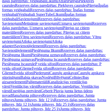
daļas paredzētas: Veidgabali
Līkumi
Atzari
Pārejas
Piekļuves
caurules
Rezerves daļas paredzētas: Piekļuves caurules
Pārejas
Īpašas
formas veidgabali
Rezerves daļas paredzētas: Īpašas formas
veidgabali
Veidgabali SuperTube
Līkumi
Īpašas formas
veidgabali
Savienojumi
Rezerves daļas paredzētas:
Savienojumi
Metināmie savienojumi
Uzmavu savienojumi
Rezerves
daļas paredzētas: Uzmavu savienojumi
Pārejas uz citiem
materiāliem
Rezerves daļas paredzētas: Pārejas uz citiem
materiāliem
Vītņu savienojumi
Rezerves daļas paredzētas: Vītņu
savienojumi
Atloka savienojumi
Atloka
adapteri
Savienotājelementi
Rezerves daļas paredzētas:
Savienotājelementi
Pieslēguma līkumi
Rezerves daļas paredzētas:
Pieslēguma līkumi
Pieslēguma uzmavas
Rezerves daļas paredzētas:
Pieslēguma uzmavas
Pieslēguma īscaurule
Rezerves daļas paredzētas:
Pieslēguma īscaurule
P veida sifoni
Rezerves daļas paredzētas: P
veida sifoni
Gliemežveida sifoni
Rezerves daļas paredzētas:
Gliemežveida sifoni
Piederumi
Cauruļu apskavas
Cauruļu apskavu
stiprinājumi
Balsta skavas
Noslēgi
Blīvējumi
Celtniecības
aizsargelementi
Palīgmateriāli
Kanalizācijas ventilācijas
vārsti
Ventilācijas vārsti
Rezerves daļas paredzētas: Ventilācijas
vārsti
Enerģijas pretvārsti
Geberit Pluvia jumta lietus ūdens
novadīšana
Jumta piltuves
Rezerves daļas paredzētas: Jumta
piltuves
Jumta piltuves, līdz 12 l/s
Rezerves daļas paredzētas: Jumta
piltuves, līdz 12 l/s
Jumta piltuves, līdz 25 l/s
Rezerves daļas
paredzētas: Jumta piltuves, līdz 25 l/s
Jumta piltuves, līdz