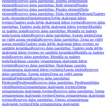
elementi
Rezerves daļas paredzētas: Izlietņu elementi
Bidē
elementi
Rezerves daļas paredzētas: Bidē elementi
Pisuāru
elementi
Rezerves daļas paredzētas: Pisuāru elementi
Dušu
elementi
Rezerves daļas paredzētas: Dušu elementi
Piederumi
Tualetes
podu elementiem
Stiprinājumiem
Ārējās skalojamā ūdens
tvertnes
Tualetes podu ārējās skalojamā ūdens tvertnes
Rezerves daļas
paredzētas: Tualetes podu ārējās skalojamā ūdens tvertnes
Montāža
uz tualetes poda
Rezerves daļas paredzētas: Montāža uz tualetes
poda
Augstu iekārts
Rezerves daļas paredzētas: Augstu iekārts
Zema
un vidēji augsta montāža
Rezerves daļas paredzētas: Zema un vidēji
augsta montāža
Tualetes podu ārējās skalojamā ūdens tvertnes no
sanitārās keramikas
Rezerves daļas paredzētas: Tualetes podu ārējās
skalojamā ūdens tvertnes no sanitārās keramikas
Montāža uz tualetes
poda
Rezerves daļas paredzētas: Montāža uz tualetes
poda
Skalošanas caurules virsapmetuma skalojamā ūdens
tvertnēm
Rezerves daļas paredzētas: Skalošanas caurules
virsapmetuma skalojamā ūdens tvertnēm
Augstu iekārts
Rezerves
daļas paredzētas: Augstu iekārts
Zema un vidēji augsta
montāža
Piederumi
Rezerves daļas paredzētas:
Piederumi
Pieslēgumi
Rezerves daļas paredzētas: Pieslēgumi
Stūra
vārsti
Manšetes
Zemapmetuma skalojamās tvertnes
Sigma
zemapmetuma skalojamās tvertnes
Rezerves daļas paredzētas: Sigma
zemapmetuma skalojamās tvertnes
Omega zemapmetuma skalojamās
tvertnes
Rezerves daļas paredzētas: Omega zemapmetuma
skalojamās tvertnes
Delta zemapmetuma skalojamās