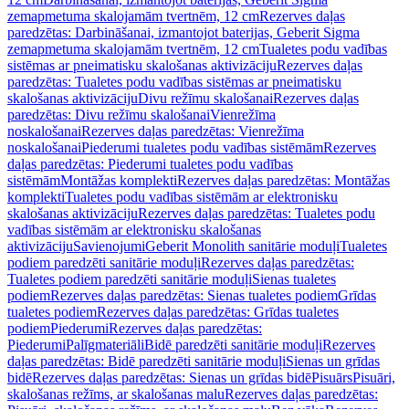
zemapmetuma skalojamām tvertnēm, 12 cm
Rezerves daļas
paredzētas: Darbināšanai, izmantojot baterijas, Geberit Sigma
zemapmetuma skalojamām tvertnēm, 12 cm
Tualetes podu vadības
sistēmas ar pneimatisku skalošanas aktivizāciju
Rezerves daļas
paredzētas: Tualetes podu vadības sistēmas ar pneimatisku
skalošanas aktivizāciju
Divu režīmu skalošanai
Rezerves daļas
paredzētas: Divu režīmu skalošanai
Vienrežīma
noskalošanai
Rezerves daļas paredzētas: Vienrežīma
noskalošanai
Piederumi tualetes podu vadības sistēmām
Rezerves
daļas paredzētas: Piederumi tualetes podu vadības
sistēmām
Montāžas komplekti
Rezerves daļas paredzētas: Montāžas
komplekti
Tualetes podu vadības sistēmām ar elektronisku
skalošanas aktivizāciju
Rezerves daļas paredzētas: Tualetes podu
vadības sistēmām ar elektronisku skalošanas
aktivizāciju
Savienojumi
Geberit Monolith sanitārie moduļi
Tualetes
podiem paredzēti sanitārie moduļi
Rezerves daļas paredzētas:
Tualetes podiem paredzēti sanitārie moduļi
Sienas tualetes
podiem
Rezerves daļas paredzētas: Sienas tualetes podiem
Grīdas
tualetes podiem
Rezerves daļas paredzētas: Grīdas tualetes
podiem
Piederumi
Rezerves daļas paredzētas:
Piederumi
Palīgmateriāli
Bidē paredzēti sanitārie moduļi
Rezerves
daļas paredzētas: Bidē paredzēti sanitārie moduļi
Sienas un grīdas
bidē
Rezerves daļas paredzētas: Sienas un grīdas bidē
Pisuārs
Pisuāri,
skalošanas režīms, ar skalošanas malu
Rezerves daļas paredzētas: