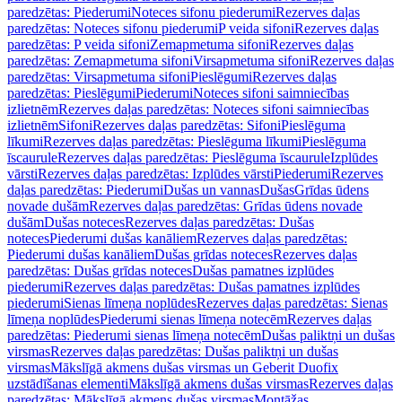
paredzētas: Piederumi
Noteces sifonu piederumi
Rezerves daļas
paredzētas: Noteces sifonu piederumi
P veida sifoni
Rezerves daļas
paredzētas: P veida sifoni
Zemapmetuma sifoni
Rezerves daļas
paredzētas: Zemapmetuma sifoni
Virsapmetuma sifoni
Rezerves daļas
paredzētas: Virsapmetuma sifoni
Pieslēgumi
Rezerves daļas
paredzētas: Pieslēgumi
Piederumi
Noteces sifoni saimniecības
izlietnēm
Rezerves daļas paredzētas: Noteces sifoni saimniecības
izlietnēm
Sifoni
Rezerves daļas paredzētas: Sifoni
Pieslēguma
līkumi
Rezerves daļas paredzētas: Pieslēguma līkumi
Pieslēguma
īscaurule
Rezerves daļas paredzētas: Pieslēguma īscaurule
Izplūdes
vārsti
Rezerves daļas paredzētas: Izplūdes vārsti
Piederumi
Rezerves
daļas paredzētas: Piederumi
Dušas un vannas
Dušas
Grīdas ūdens
novade dušām
Rezerves daļas paredzētas: Grīdas ūdens novade
dušām
Dušas noteces
Rezerves daļas paredzētas: Dušas
noteces
Piederumi dušas kanāliem
Rezerves daļas paredzētas:
Piederumi dušas kanāliem
Dušas grīdas noteces
Rezerves daļas
paredzētas: Dušas grīdas noteces
Dušas pamatnes izplūdes
piederumi
Rezerves daļas paredzētas: Dušas pamatnes izplūdes
piederumi
Sienas līmeņa noplūdes
Rezerves daļas paredzētas: Sienas
līmeņa noplūdes
Piederumi sienas līmeņa notecēm
Rezerves daļas
paredzētas: Piederumi sienas līmeņa notecēm
Dušas paliktņi un dušas
virsmas
Rezerves daļas paredzētas: Dušas paliktņi un dušas
virsmas
Mākslīgā akmens dušas virsmas un Geberit Duofix
uzstādīšanas elementi
Mākslīgā akmens dušas virsmas
Rezerves daļas
paredzētas: Mākslīgā akmens dušas virsmas
Montāžas