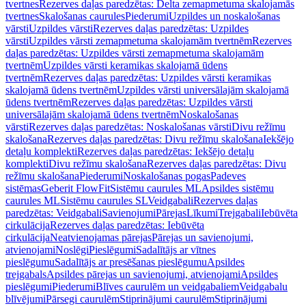
tvertnes
Rezerves daļas paredzētas: Delta zemapmetuma skalojamās
tvertnes
Skalošanas caurules
Piederumi
Uzpildes un noskalošanas
vārsti
Uzpildes vārsti
Rezerves daļas paredzētas: Uzpildes
vārsti
Uzpildes vārsti zemapmetuma skalojamām tvertnēm
Rezerves
daļas paredzētas: Uzpildes vārsti zemapmetuma skalojamām
tvertnēm
Uzpildes vārsti keramikas skalojamā ūdens
tvertnēm
Rezerves daļas paredzētas: Uzpildes vārsti keramikas
skalojamā ūdens tvertnēm
Uzpildes vārsti universālajām skalojamā
ūdens tvertnēm
Rezerves daļas paredzētas: Uzpildes vārsti
universālajām skalojamā ūdens tvertnēm
Noskalošanas
vārsti
Rezerves daļas paredzētas: Noskalošanas vārsti
Divu režīmu
skalošana
Rezerves daļas paredzētas: Divu režīmu skalošana
Iekšējo
detaļu komplekti
Rezerves daļas paredzētas: Iekšējo detaļu
komplekti
Divu režīmu skalošana
Rezerves daļas paredzētas: Divu
režīmu skalošana
Piederumi
Noskalošanas pogas
Padeves
sistēmas
Geberit FlowFit
Sistēmu caurules ML
Apsildes sistēmu
caurules ML
Sistēmu caurules SL
Veidgabali
Rezerves daļas
paredzētas: Veidgabali
Savienojumi
Pārejas
Līkumi
Trejgabali
Iebūvēta
cirkulācija
Rezerves daļas paredzētas: Iebūvēta
cirkulācija
Neatvienojamas pārejas
Pārejas un savienojumi,
atvienojami
Noslēgi
Pieslēgumi
Sadalītājs ar vītnes
pieslēgumu
Sadalītājs ar presēšanas pieslēgumu
Apsildes
trejgabals
Apsildes pārejas un savienojumi, atvienojami
Apsildes
pieslēgumi
Piederumi
Blīves caurulēm un veidgabaliem
Veidgabalu
blīvējumi
Pārsegi caurulēm
Stiprinājumi caurulēm
Stiprinājumi