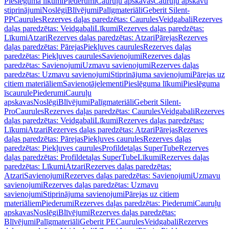
Pieslēguma līkumi
Piederumi
Cauruļu apskavas
Cauruļu apskavu
stiprinājumi
Noslēgi
Blīvējumi
Palīgmateriāli
Geberit Silent-
PP
Caurules
Rezerves daļas paredzētas: Caurules
Veidgabali
Rezerves
daļas paredzētas: Veidgabali
Līkumi
Rezerves daļas paredzētas:
Līkumi
Atzari
Rezerves daļas paredzētas: Atzari
Pārejas
Rezerves
daļas paredzētas: Pārejas
Piekļuves caurules
Rezerves daļas
paredzētas: Piekļuves caurules
Savienojumi
Rezerves daļas
paredzētas: Savienojumi
Uzmavu savienojumi
Rezerves daļas
paredzētas: Uzmavu savienojumi
Stiprinājuma savienojumi
Pārejas uz
citiem materiāliem
Savienotājelementi
Pieslēguma līkumi
Pieslēguma
īscaurule
Piederumi
Cauruļu
apskavas
Noslēgi
Blīvējumi
Palīgmateriāli
Geberit Silent-
Pro
Caurules
Rezerves daļas paredzētas: Caurules
Veidgabali
Rezerves
daļas paredzētas: Veidgabali
Līkumi
Rezerves daļas paredzētas:
Līkumi
Atzari
Rezerves daļas paredzētas: Atzari
Pārejas
Rezerves
daļas paredzētas: Pārejas
Piekļuves caurules
Rezerves daļas
paredzētas: Piekļuves caurules
Profildetaļas SuperTube
Rezerves
daļas paredzētas: Profildetaļas SuperTube
Līkumi
Rezerves daļas
paredzētas: Līkumi
Atzari
Rezerves daļas paredzētas:
Atzari
Savienojumi
Rezerves daļas paredzētas: Savienojumi
Uzmavu
savienojumi
Rezerves daļas paredzētas: Uzmavu
savienojumi
Stiprinājuma savienojumi
Pārejas uz citiem
materiāliem
Piederumi
Rezerves daļas paredzētas: Piederumi
Cauruļu
apskavas
Noslēgi
Blīvējumi
Rezerves daļas paredzētas:
Blīvējumi
Palīgmateriāli
Geberit PE
Caurules
Veidgabali
Rezerves