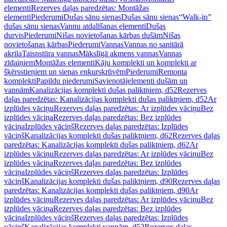
elementi
Rezerves daļas paredzētas: Montāžas
elementi
Piederumi
Dušas sānu sienas
Dušas sānu sienas
“Walk-in”
dušas sānu sienas
Vannu atdalīšanas elementi
Dušas
durvis
Piederumi
Nišas novietošanas kārbas dušām
Nišas
novietošanas kārbas
Piederumi
Vannas
Vannas no sanitārā
akrila
Taisnstūra vannas
Mākslīgā akmens vannas
Vannas
zīdaiņiem
Montāžas elementi
Kāju komplekti un komplekti ar
šķērsstieņiem un sienas enkurskrūvēm
Piederumi
Remonta
komplekti
Papildu piederumi
Savienotājelementi dušām un
vannām
Kanalizācijas komplekti dušas paliktņiem, d52
Rezerves
daļas paredzētas: Kanalizācijas komplekti dušas paliktņiem, d52
Ar
izplūdes vāciņu
Rezerves daļas paredzētas: Ar izplūdes vāciņu
Bez
izplūdes vāciņa
Rezerves daļas paredzētas: Bez izplūdes
vāciņa
Izplūdes vāciņš
Rezerves daļas paredzētas: Izplūdes
vāciņš
Kanalizācijas komplekti dušas paliktņiem, d62
Rezerves daļas
paredzētas: Kanalizācijas komplekti dušas paliktņiem, d62
Ar
izplūdes vāciņu
Rezerves daļas paredzētas: Ar izplūdes vāciņu
Bez
izplūdes vāciņa
Rezerves daļas paredzētas: Bez izplūdes
vāciņa
Izplūdes vāciņš
Rezerves daļas paredzētas: Izplūdes
vāciņš
Kanalizācijas komplekti dušas paliktņiem, d90
Rezerves daļas
paredzētas: Kanalizācijas komplekti dušas paliktņiem, d90
Ar
izplūdes vāciņu
Rezerves daļas paredzētas: Ar izplūdes vāciņu
Bez
izplūdes vāciņa
Rezerves daļas paredzētas: Bez izplūdes
vāciņa
Izplūdes vāciņš
Rezerves daļas paredzētas: Izplūdes
vāciņš
Kanalizācijas komplekti vannām, d52
Rezerves daļas