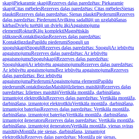
skapji
Piekaramie skapji
Rezerves daļas paredzētas: Piekaramie
skapji
Citas mēbeles
Rezerves daļas paredzētas: Citas mēbeles
Sienas
plaukti
Rezerves daļas paredzētas: Sienas plaukti
Piederumi
Rezerves
daļas paredzētas: Piederumi
Atvilktņu sadalītāji un uzglabāšanas
kārbas
Dvieļu turētāji un dvieļu āķi
Apgaismojuma
elementi
Rokturi
Kāju komplekti
Magnētiskās
plāksnes
Kontaktligzdas
Rezerves daļas paredzētas:
Kontaktligzdas
Papildu piederumi
Spoguļi un
spoguļskapji
Spoguļi
Rezerves daļas paredzētas: Spoguļi
Ar iebūvētu
apgaismojumu
Rezerves daļas paredzētas: Ar iebūvētu
apgaismojumu
Spoguļskapji
Rezerves daļas paredzētas:
Spoguļskapji
Ar iebūvētu apgaismojumu
Rezerves daļas paredzētas:
Ar iebūvētu apgaismojumu
Bez iebūvēta apgaismojuma
Rezerves
daļas paredzētas: Bez iebūvēta
apgaismojuma
Piederumi
Apgaismojuma elementi
Papildu
piederumi
Kontaktligzdas
Maisītāji
Izlietnes maisītāji
Rezerves daļas
paredzētas: Izlietnes maisītāji
Vertikāla montāža, darbināšana,
izmantojot elektrotīklu
Rezerves daļas paredzētas: Vertikāla montāža,
darbināšana, izmantojot elektrotīklu
Vertikāla montāža, darbināšana,
izmantojot baterijas
Rezerves daļas paredzētas: Vertikāla montāža,
darbināšana, izmantojot baterijas
Vertikāla montāža, darbināšana,
izmantojot ģeneratoru
Rezerves daļas paredzētas: Vertikāla montāža,
darbināšana, izmantojot ģeneratoru
Vertikāla montāža, vienas sviras
maisītājs
Montāža pie sienas, darbināšana, izmantojot
elektrotīklu
Rezerves daļas paredzētas: Montāža pie sienas,