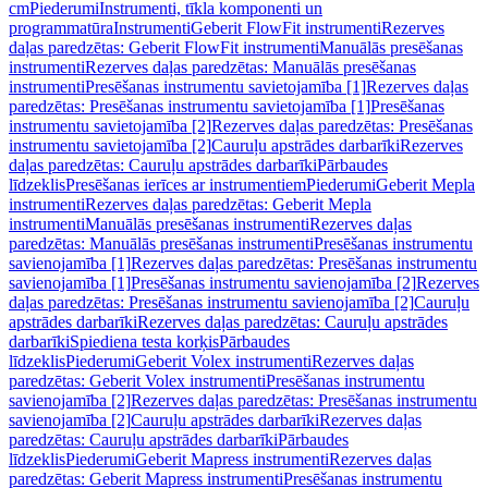
cm
Piederumi
Instrumenti, tīkla komponenti un
programmatūra
Instrumenti
Geberit FlowFit instrumenti
Rezerves
daļas paredzētas: Geberit FlowFit instrumenti
Manuālās presēšanas
instrumenti
Rezerves daļas paredzētas: Manuālās presēšanas
instrumenti
Presēšanas instrumentu savietojamība [1]
Rezerves daļas
paredzētas: Presēšanas instrumentu savietojamība [1]
Presēšanas
instrumentu savietojamība [2]
Rezerves daļas paredzētas: Presēšanas
instrumentu savietojamība [2]
Cauruļu apstrādes darbarīki
Rezerves
daļas paredzētas: Cauruļu apstrādes darbarīki
Pārbaudes
līdzeklis
Presēšanas ierīces ar instrumentiem
Piederumi
Geberit Mepla
instrumenti
Rezerves daļas paredzētas: Geberit Mepla
instrumenti
Manuālās presēšanas instrumenti
Rezerves daļas
paredzētas: Manuālās presēšanas instrumenti
Presēšanas instrumentu
savienojamība [1]
Rezerves daļas paredzētas: Presēšanas instrumentu
savienojamība [1]
Presēšanas instrumentu savienojamība [2]
Rezerves
daļas paredzētas: Presēšanas instrumentu savienojamība [2]
Cauruļu
apstrādes darbarīki
Rezerves daļas paredzētas: Cauruļu apstrādes
darbarīki
Spiediena testa korķis
Pārbaudes
līdzeklis
Piederumi
Geberit Volex instrumenti
Rezerves daļas
paredzētas: Geberit Volex instrumenti
Presēšanas instrumentu
savienojamība [2]
Rezerves daļas paredzētas: Presēšanas instrumentu
savienojamība [2]
Cauruļu apstrādes darbarīki
Rezerves daļas
paredzētas: Cauruļu apstrādes darbarīki
Pārbaudes
līdzeklis
Piederumi
Geberit Mapress instrumenti
Rezerves daļas
paredzētas: Geberit Mapress instrumenti
Presēšanas instrumentu