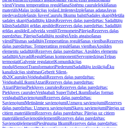
vārsti
Virsmu temperatūras regulēšana
Sistēmu caurule
Ieklāšanas
materiāls
Malas izolācijas joslas
Līmlentes
Izplešanas adatas
Javas
piedevas
Izplešanās šuves
Cauruļu līkumu balsti
Sadales skapji
Metāla
sadales skapji
Sadalītāju klāsts
Rezerves daļas paredzētas: Sadalītāju
klāsts
Sadalītāji grīdas apsildei
Rezerves daļas paredzētas: Sadalītāji
grīdas apsildei
Lodveida ventiļi
Termometrs
Pārejas
Rezerves daļas
paredzētas: Pārejas
Sadalītāju noslēgi
Ātrās atgaisošanas
vārsti
Plūsmas sadalītājs
Temperatūras regulēšanas vienības
Rezerves
daļas paredzētas: Temperatūras regulēšanas vienības
Apsildes
elementu sadalītāji
Rezerves daļas paredzētas: Apsildes elementu
sadalītāji
Apvadi
Regulēšanas komponenti
Servopiedziņas
Telpas
termostati
Galvenie regulatori
Komunikācijas
moduļi
Sensori
Transformatori
Piederumi
Sadalītāju izolācija
Ēku
kanalizācijas sistēmas
Geberit Silent-
db20
Caurules
Veidgabali
Rezerves daļas paredzētas:
Veidgabali
Līkumi
Atzari
Rezerves daļas paredzētas:
Atzari
Pārejas
Piekļuves caurules
Rezerves daļas paredzētas:
Piekļuves caurules
Veidgabali SuperTube
Līkumi
Īpašas formas
veidgabali
Savienojumi
Rezerves daļas paredzētas:
Savienojumi
Metināmie savienojumi
Uzmavu savienojumi
Rezerves
daļas paredzētas: Uzmavu savienojumi
Skavu savienojumi
Pārejas uz
citiem materiāliem
Rezerves daļas paredzētas: Pārejas uz citiem
materiāliem
Savienotājelementi
Rezerves daļas paredzētas:
Savienotājelementi
Pieslēguma līkumi
Rezerves daļas paredzētas: