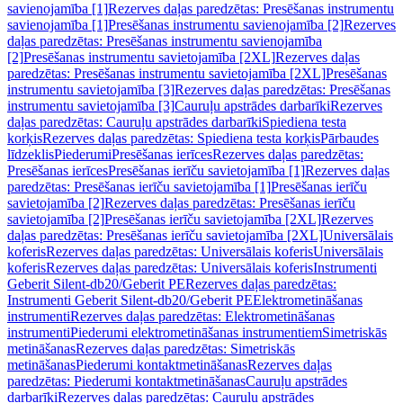
savienojamība [1]
Rezerves daļas paredzētas: Presēšanas instrumentu
savienojamība [1]
Presēšanas instrumentu savienojamība [2]
Rezerves
daļas paredzētas: Presēšanas instrumentu savienojamība
[2]
Presēšanas instrumentu savietojamība [2XL]
Rezerves daļas
paredzētas: Presēšanas instrumentu savietojamība [2XL]
Presēšanas
instrumentu savietojamība [3]
Rezerves daļas paredzētas: Presēšanas
instrumentu savietojamība [3]
Cauruļu apstrādes darbarīki
Rezerves
daļas paredzētas: Cauruļu apstrādes darbarīki
Spiediena testa
korķis
Rezerves daļas paredzētas: Spiediena testa korķis
Pārbaudes
līdzeklis
Piederumi
Presēšanas ierīces
Rezerves daļas paredzētas:
Presēšanas ierīces
Presēšanas ierīču savietojamība [1]
Rezerves daļas
paredzētas: Presēšanas ierīču savietojamība [1]
Presēšanas ierīču
savietojamība [2]
Rezerves daļas paredzētas: Presēšanas ierīču
savietojamība [2]
Presēšanas ierīču savietojamība [2XL]
Rezerves
daļas paredzētas: Presēšanas ierīču savietojamība [2XL]
Universālais
koferis
Rezerves daļas paredzētas: Universālais koferis
Universālais
koferis
Rezerves daļas paredzētas: Universālais koferis
Instrumenti
Geberit Silent-db20/Geberit PE
Rezerves daļas paredzētas:
Instrumenti Geberit Silent-db20/Geberit PE
Elektrometināšanas
instrumenti
Rezerves daļas paredzētas: Elektrometināšanas
instrumenti
Piederumi elektrometināšanas instrumentiem
Simetriskās
metināšanas
Rezerves daļas paredzētas: Simetriskās
metināšanas
Piederumi kontaktmetināšanas
Rezerves daļas
paredzētas: Piederumi kontaktmetināšanas
Cauruļu apstrādes
darbarīki
Rezerves daļas paredzētas: Cauruļu apstrādes