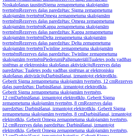
Noskalošanas taustiņi
Sigma zemapmetuma skalojamām
tvertnēm
Rezerves daļas paredzētas: Sigma zemapmetuma
skalojamām tvertnēm
Omega zemapmetuma skalojamām
tvertnēm
Rezerves daļas paredzētas: Omega zemapmetuma
skalojamām tvertnēm
Kappa zemapmetuma skalojamām
tvertnēm
Rezerves daļas paredzētas: Kappa zemapmetuma
skalojamām tvertnēm
Delta zemapmetuma skalojamām
tvertnēm
Rezerves daļas paredzētas: Delta zemapmetuma
skalojamām tvertnēm
Twinline zemapmetuma skalojamām
tvertnēm
Rezerves daļas paredzētas: Twinline zemapmetuma
skalojamām tvertnēm
Piederumi
Palīgmateriāli
Tualetes podu vadības
sistēmas ar elektronisku skalošanas aktivizāciju
Rezerves daļas
paredzētas: Tualetes podu vadības sistēmas ar elektronisku
skalošanas aktivizāciju
Darbināšanai, izmantojot elektrotīklu,
Geberit Sigma zemapmetuma skalojamām tvertnēm, 12 cm
Rezerves
daļas paredzētas: Darbināšanai, izmantojot elektrotīklu,
Geberit Sigma zemapmetuma skalojamām tvertnēm,
12 cm
Darbināšanai, izmantojot elektrotīklu, Geberit Sigma
zemapmetuma skalojamām tvertnēm, 8 cm
Rezerves daļas
paredzētas: Darbināšanai, izmantojot elektrotīklu, Geberit Sigma
zemapmetuma skalojamām tvertnēm, 8 cm
Darbināšanai, izmantojot
elektrotīklu, Geberit Omega zemapmetuma skalojamām tvertnēm,
12 cm
Rezerves daļas paredzētas: Darbināšanai, izmantojot
elektrotīklu, Geberit Omega zemapmetuma skalojamām tvertnēm,
12 cm
Darbināšanai, izmantojot baterijas, Geberit Sigma