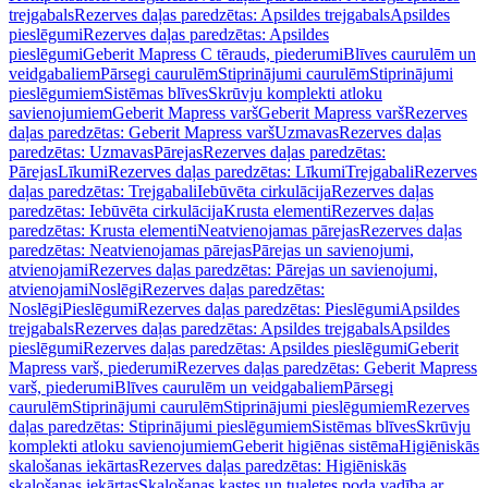
trejgabals
Rezerves daļas paredzētas: Apsildes trejgabals
Apsildes
pieslēgumi
Rezerves daļas paredzētas: Apsildes
pieslēgumi
Geberit Mapress C tērauds, piederumi
Blīves caurulēm un
veidgabaliem
Pārsegi caurulēm
Stiprinājumi caurulēm
Stiprinājumi
pieslēgumiem
Sistēmas blīves
Skrūvju komplekti atloku
savienojumiem
Geberit Mapress varš
Geberit Mapress varš
Rezerves
daļas paredzētas: Geberit Mapress varš
Uzmavas
Rezerves daļas
paredzētas: Uzmavas
Pārejas
Rezerves daļas paredzētas:
Pārejas
Līkumi
Rezerves daļas paredzētas: Līkumi
Trejgabali
Rezerves
daļas paredzētas: Trejgabali
Iebūvēta cirkulācija
Rezerves daļas
paredzētas: Iebūvēta cirkulācija
Krusta elementi
Rezerves daļas
paredzētas: Krusta elementi
Neatvienojamas pārejas
Rezerves daļas
paredzētas: Neatvienojamas pārejas
Pārejas un savienojumi,
atvienojami
Rezerves daļas paredzētas: Pārejas un savienojumi,
atvienojami
Noslēgi
Rezerves daļas paredzētas:
Noslēgi
Pieslēgumi
Rezerves daļas paredzētas: Pieslēgumi
Apsildes
trejgabals
Rezerves daļas paredzētas: Apsildes trejgabals
Apsildes
pieslēgumi
Rezerves daļas paredzētas: Apsildes pieslēgumi
Geberit
Mapress varš, piederumi
Rezerves daļas paredzētas: Geberit Mapress
varš, piederumi
Blīves caurulēm un veidgabaliem
Pārsegi
caurulēm
Stiprinājumi caurulēm
Stiprinājumi pieslēgumiem
Rezerves
daļas paredzētas: Stiprinājumi pieslēgumiem
Sistēmas blīves
Skrūvju
komplekti atloku savienojumiem
Geberit higiēnas sistēma
Higiēniskās
skalošanas iekārtas
Rezerves daļas paredzētas: Higiēniskās
skalošanas iekārtas
Skalošanas kastes un tualetes poda vadība ar