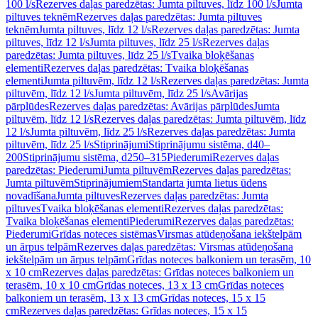
100 l/s
Rezerves daļas paredzētas: Jumta piltuves, līdz 100 l/s
Jumta
piltuves teknēm
Rezerves daļas paredzētas: Jumta piltuves
teknēm
Jumta piltuves, līdz 12 l/s
Rezerves daļas paredzētas: Jumta
piltuves, līdz 12 l/s
Jumta piltuves, līdz 25 l/s
Rezerves daļas
paredzētas: Jumta piltuves, līdz 25 l/s
Tvaika bloķēšanas
elementi
Rezerves daļas paredzētas: Tvaika bloķēšanas
elementi
Jumta piltuvēm, līdz 12 l/s
Rezerves daļas paredzētas: Jumta
piltuvēm, līdz 12 l/s
Jumta piltuvēm, līdz 25 l/s
Avārijas
pārplūdes
Rezerves daļas paredzētas: Avārijas pārplūdes
Jumta
piltuvēm, līdz 12 l/s
Rezerves daļas paredzētas: Jumta piltuvēm, līdz
12 l/s
Jumta piltuvēm, līdz 25 l/s
Rezerves daļas paredzētas: Jumta
piltuvēm, līdz 25 l/s
Stiprinājumi
Stiprinājumu sistēma, d40–
200
Stiprinājumu sistēma, d250–315
Piederumi
Rezerves daļas
paredzētas: Piederumi
Jumta piltuvēm
Rezerves daļas paredzētas:
Jumta piltuvēm
Stiprinājumiem
Standarta jumta lietus ūdens
novadīšana
Jumta piltuves
Rezerves daļas paredzētas: Jumta
piltuves
Tvaika bloķēšanas elementi
Rezerves daļas paredzētas:
Tvaika bloķēšanas elementi
Piederumi
Rezerves daļas paredzētas:
Piederumi
Grīdas noteces sistēmas
Virsmas atūdeņošana iekštelpām
un ārpus telpām
Rezerves daļas paredzētas: Virsmas atūdeņošana
iekštelpām un ārpus telpām
Grīdas noteces balkoniem un terasēm, 10
x 10 cm
Rezerves daļas paredzētas: Grīdas noteces balkoniem un
terasēm, 10 x 10 cm
Grīdas noteces, 13 x 13 cm
Grīdas noteces
balkoniem un terasēm, 13 x 13 cm
Grīdas noteces, 15 x 15
cm
Rezerves daļas paredzētas: Grīdas noteces, 15 x 15