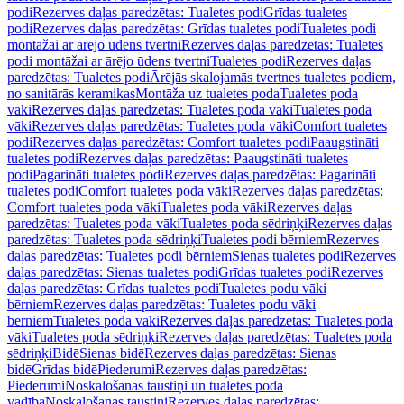
podi
Rezerves daļas paredzētas: Tualetes podi
Grīdas tualetes
podi
Rezerves daļas paredzētas: Grīdas tualetes podi
Tualetes podi
montāžai ar ārējo ūdens tvertni
Rezerves daļas paredzētas: Tualetes
podi montāžai ar ārējo ūdens tvertni
Tualetes podi
Rezerves daļas
paredzētas: Tualetes podi
Ārējās skalojamās tvertnes tualetes podiem,
no sanitārās keramikas
Montāža uz tualetes poda
Tualetes poda
vāki
Rezerves daļas paredzētas: Tualetes poda vāki
Tualetes poda
vāki
Rezerves daļas paredzētas: Tualetes poda vāki
Comfort tualetes
podi
Rezerves daļas paredzētas: Comfort tualetes podi
Paaugstināti
tualetes podi
Rezerves daļas paredzētas: Paaugstināti tualetes
podi
Pagarināti tualetes podi
Rezerves daļas paredzētas: Pagarināti
tualetes podi
Comfort tualetes poda vāki
Rezerves daļas paredzētas:
Comfort tualetes poda vāki
Tualetes poda vāki
Rezerves daļas
paredzētas: Tualetes poda vāki
Tualetes poda sēdriņķi
Rezerves daļas
paredzētas: Tualetes poda sēdriņķi
Tualetes podi bērniem
Rezerves
daļas paredzētas: Tualetes podi bērniem
Sienas tualetes podi
Rezerves
daļas paredzētas: Sienas tualetes podi
Grīdas tualetes podi
Rezerves
daļas paredzētas: Grīdas tualetes podi
Tualetes podu vāki
bērniem
Rezerves daļas paredzētas: Tualetes podu vāki
bērniem
Tualetes poda vāki
Rezerves daļas paredzētas: Tualetes poda
vāki
Tualetes poda sēdriņķi
Rezerves daļas paredzētas: Tualetes poda
sēdriņķi
Bidē
Sienas bidē
Rezerves daļas paredzētas: Sienas
bidē
Grīdas bidē
Piederumi
Rezerves daļas paredzētas:
Piederumi
Noskalošanas taustiņi un tualetes poda
vadība
Noskalošanas taustiņi
Rezerves daļas paredzētas: