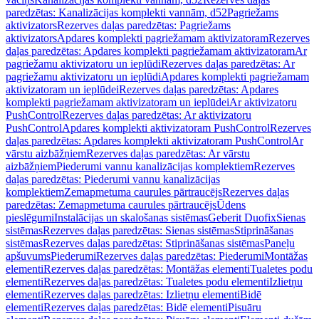
paredzētas: Kanalizācijas komplekti vannām, d52
Pagriežams
aktivizators
Rezerves daļas paredzētas: Pagriežams
aktivizators
Apdares komplekti pagriežamam aktivizatoram
Rezerves
daļas paredzētas: Apdares komplekti pagriežamam aktivizatoram
Ar
pagriežamu aktivizatoru un ieplūdi
Rezerves daļas paredzētas: Ar
pagriežamu aktivizatoru un ieplūdi
Apdares komplekti pagriežamam
aktivizatoram un ieplūdei
Rezerves daļas paredzētas: Apdares
komplekti pagriežamam aktivizatoram un ieplūdei
Ar aktivizatoru
PushControl
Rezerves daļas paredzētas: Ar aktivizatoru
PushControl
Apdares komplekti aktivizatoram PushControl
Rezerves
daļas paredzētas: Apdares komplekti aktivizatoram PushControl
Ar
vārstu aizbāžņiem
Rezerves daļas paredzētas: Ar vārstu
aizbāžņiem
Piederumi vannu kanalizācijas komplektiem
Rezerves
daļas paredzētas: Piederumi vannu kanalizācijas
komplektiem
Zemapmetuma caurules pārtraucējs
Rezerves daļas
paredzētas: Zemapmetuma caurules pārtraucējs
Ūdens
pieslēgumi
Instalācijas un skalošanas sistēmas
Geberit Duofix
Sienas
sistēmas
Rezerves daļas paredzētas: Sienas sistēmas
Stiprināšanas
sistēmas
Rezerves daļas paredzētas: Stiprināšanas sistēmas
Paneļu
apšuvums
Piederumi
Rezerves daļas paredzētas: Piederumi
Montāžas
elementi
Rezerves daļas paredzētas: Montāžas elementi
Tualetes podu
elementi
Rezerves daļas paredzētas: Tualetes podu elementi
Izlietņu
elementi
Rezerves daļas paredzētas: Izlietņu elementi
Bidē
elementi
Rezerves daļas paredzētas: Bidē elementi
Pisuāru