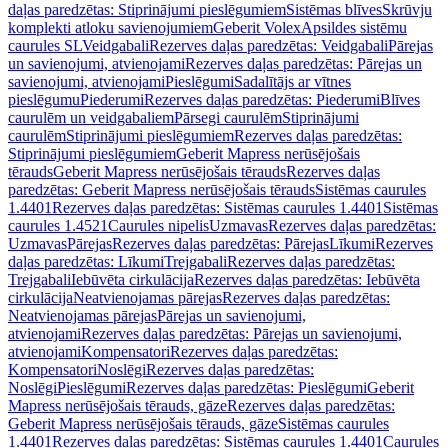
daļas paredzētas: Stiprinājumi pieslēgumiem
Sistēmas blīves
Skrūvju
komplekti atloku savienojumiem
Geberit Volex
Apsildes sistēmu
caurules SL
Veidgabali
Rezerves daļas paredzētas: Veidgabali
Pārejas
un savienojumi, atvienojami
Rezerves daļas paredzētas: Pārejas un
savienojumi, atvienojami
Pieslēgumi
Sadalītājs ar vītnes
pieslēgumu
Piederumi
Rezerves daļas paredzētas: Piederumi
Blīves
caurulēm un veidgabaliem
Pārsegi caurulēm
Stiprinājumi
caurulēm
Stiprinājumi pieslēgumiem
Rezerves daļas paredzētas:
Stiprinājumi pieslēgumiem
Geberit Mapress nerūsējošais
tērauds
Geberit Mapress nerūsējošais tērauds
Rezerves daļas
paredzētas: Geberit Mapress nerūsējošais tērauds
Sistēmas caurules
1.4401
Rezerves daļas paredzētas: Sistēmas caurules 1.4401
Sistēmas
caurules 1.4521
Caurules nipelis
Uzmavas
Rezerves daļas paredzētas:
Uzmavas
Pārejas
Rezerves daļas paredzētas: Pārejas
Līkumi
Rezerves
daļas paredzētas: Līkumi
Trejgabali
Rezerves daļas paredzētas:
Trejgabali
Iebūvēta cirkulācija
Rezerves daļas paredzētas: Iebūvēta
cirkulācija
Neatvienojamas pārejas
Rezerves daļas paredzētas:
Neatvienojamas pārejas
Pārejas un savienojumi,
atvienojami
Rezerves daļas paredzētas: Pārejas un savienojumi,
atvienojami
Kompensatori
Rezerves daļas paredzētas:
Kompensatori
Noslēgi
Rezerves daļas paredzētas:
Noslēgi
Pieslēgumi
Rezerves daļas paredzētas: Pieslēgumi
Geberit
Mapress nerūsējošais tērauds, gāze
Rezerves daļas paredzētas:
Geberit Mapress nerūsējošais tērauds, gāze
Sistēmas caurules
1.4401
Rezerves daļas paredzētas: Sistēmas caurules 1.4401
Caurules