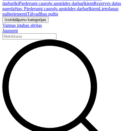
darbarīki
Piederumi cauruļu apstrādes darbarīkiem
Rezerves daļas
paredzētas: Piederumi cauruļu apstrādes darbarīkiem
Lietošanas
palīgelementi
Tālvadības pultis
Izstrādājumu kategorijas
Vannas istabas sērijas
Jaunumi