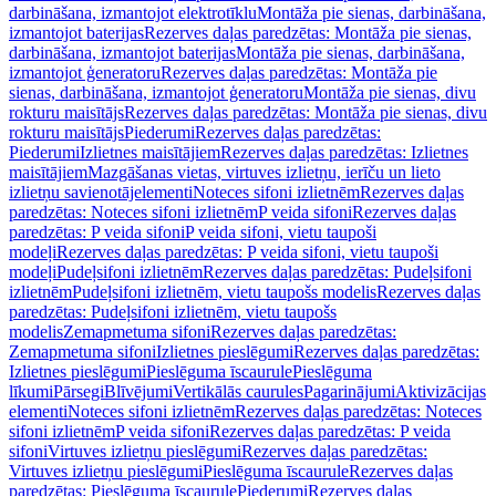
darbināšana, izmantojot elektrotīklu
Montāža pie sienas, darbināšana,
izmantojot baterijas
Rezerves daļas paredzētas: Montāža pie sienas,
darbināšana, izmantojot baterijas
Montāža pie sienas, darbināšana,
izmantojot ģeneratoru
Rezerves daļas paredzētas: Montāža pie
sienas, darbināšana, izmantojot ģeneratoru
Montāža pie sienas, divu
rokturu maisītājs
Rezerves daļas paredzētas: Montāža pie sienas, divu
rokturu maisītājs
Piederumi
Rezerves daļas paredzētas:
Piederumi
Izlietnes maisītājiem
Rezerves daļas paredzētas: Izlietnes
maisītājiem
Mazgāšanas vietas, virtuves izlietņu, ierīču un lieto
izlietņu savienotājelementi
Noteces sifoni izlietnēm
Rezerves daļas
paredzētas: Noteces sifoni izlietnēm
P veida sifoni
Rezerves daļas
paredzētas: P veida sifoni
P veida sifoni, vietu taupoši
modeļi
Rezerves daļas paredzētas: P veida sifoni, vietu taupoši
modeļi
Pudeļsifoni izlietnēm
Rezerves daļas paredzētas: Pudeļsifoni
izlietnēm
Pudeļsifoni izlietnēm, vietu taupošs modelis
Rezerves daļas
paredzētas: Pudeļsifoni izlietnēm, vietu taupošs
modelis
Zemapmetuma sifoni
Rezerves daļas paredzētas:
Zemapmetuma sifoni
Izlietnes pieslēgumi
Rezerves daļas paredzētas:
Izlietnes pieslēgumi
Pieslēguma īscaurule
Pieslēguma
līkumi
Pārsegi
Blīvējumi
Vertikālās caurules
Pagarinājumi
Aktivizācijas
elementi
Noteces sifoni izlietnēm
Rezerves daļas paredzētas: Noteces
sifoni izlietnēm
P veida sifoni
Rezerves daļas paredzētas: P veida
sifoni
Virtuves izlietņu pieslēgumi
Rezerves daļas paredzētas:
Virtuves izlietņu pieslēgumi
Pieslēguma īscaurule
Rezerves daļas
paredzētas: Pieslēguma īscaurule
Piederumi
Rezerves daļas