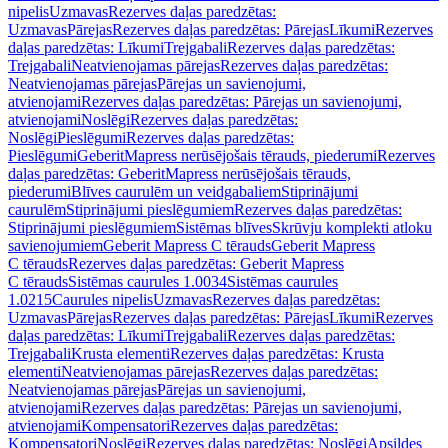
nipelis
Uzmavas
Rezerves daļas paredzētas:
Uzmavas
Pārejas
Rezerves daļas paredzētas: Pārejas
Līkumi
Rezerves
daļas paredzētas: Līkumi
Trejgabali
Rezerves daļas paredzētas:
Trejgabali
Neatvienojamas pārejas
Rezerves daļas paredzētas:
Neatvienojamas pārejas
Pārejas un savienojumi,
atvienojami
Rezerves daļas paredzētas: Pārejas un savienojumi,
atvienojami
Noslēgi
Rezerves daļas paredzētas:
Noslēgi
Pieslēgumi
Rezerves daļas paredzētas:
Pieslēgumi
GeberitMapress nerūsējošais tērauds, piederumi
Rezerves
daļas paredzētas: GeberitMapress nerūsējošais tērauds,
piederumi
Blīves caurulēm un veidgabaliem
Stiprinājumi
caurulēm
Stiprinājumi pieslēgumiem
Rezerves daļas paredzētas:
Stiprinājumi pieslēgumiem
Sistēmas blīves
Skrūvju komplekti atloku
savienojumiem
Geberit Mapress C tērauds
Geberit Mapress
C tērauds
Rezerves daļas paredzētas: Geberit Mapress
C tērauds
Sistēmas caurules 1.0034
Sistēmas caurules
1.0215
Caurules nipelis
Uzmavas
Rezerves daļas paredzētas:
Uzmavas
Pārejas
Rezerves daļas paredzētas: Pārejas
Līkumi
Rezerves
daļas paredzētas: Līkumi
Trejgabali
Rezerves daļas paredzētas:
Trejgabali
Krusta elementi
Rezerves daļas paredzētas: Krusta
elementi
Neatvienojamas pārejas
Rezerves daļas paredzētas:
Neatvienojamas pārejas
Pārejas un savienojumi,
atvienojami
Rezerves daļas paredzētas: Pārejas un savienojumi,
atvienojami
Kompensatori
Rezerves daļas paredzētas:
Kompensatori
Noslēgi
Rezerves daļas paredzētas: Noslēgi
Apsildes