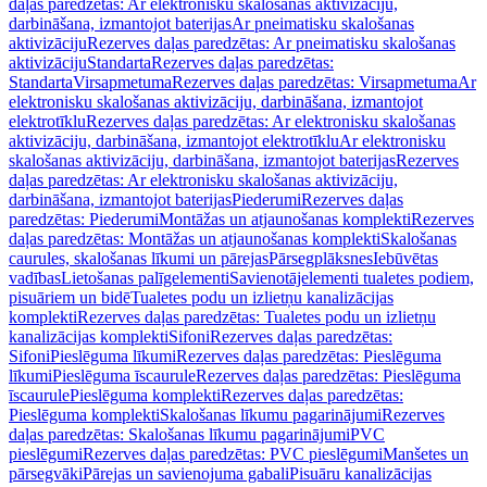
daļas paredzētas: Ar elektronisku skalošanas aktivizāciju,
darbināšana, izmantojot baterijas
Ar pneimatisku skalošanas
aktivizāciju
Rezerves daļas paredzētas: Ar pneimatisku skalošanas
aktivizāciju
Standarta
Rezerves daļas paredzētas:
Standarta
Virsapmetuma
Rezerves daļas paredzētas: Virsapmetuma
Ar
elektronisku skalošanas aktivizāciju, darbināšana, izmantojot
elektrotīklu
Rezerves daļas paredzētas: Ar elektronisku skalošanas
aktivizāciju, darbināšana, izmantojot elektrotīklu
Ar elektronisku
skalošanas aktivizāciju, darbināšana, izmantojot baterijas
Rezerves
daļas paredzētas: Ar elektronisku skalošanas aktivizāciju,
darbināšana, izmantojot baterijas
Piederumi
Rezerves daļas
paredzētas: Piederumi
Montāžas un atjaunošanas komplekti
Rezerves
daļas paredzētas: Montāžas un atjaunošanas komplekti
Skalošanas
caurules, skalošanas līkumi un pārejas
Pārsegplāksnes
Iebūvētas
vadības
Lietošanas palīgelementi
Savienotājelementi tualetes podiem,
pisuāriem un bidē
Tualetes podu un izlietņu kanalizācijas
komplekti
Rezerves daļas paredzētas: Tualetes podu un izlietņu
kanalizācijas komplekti
Sifoni
Rezerves daļas paredzētas:
Sifoni
Pieslēguma līkumi
Rezerves daļas paredzētas: Pieslēguma
līkumi
Pieslēguma īscaurule
Rezerves daļas paredzētas: Pieslēguma
īscaurule
Pieslēguma komplekti
Rezerves daļas paredzētas:
Pieslēguma komplekti
Skalošanas līkumu pagarinājumi
Rezerves
daļas paredzētas: Skalošanas līkumu pagarinājumi
PVC
pieslēgumi
Rezerves daļas paredzētas: PVC pieslēgumi
Manšetes un
pārsegvāki
Pārejas un savienojuma gabali
Pisuāru kanalizācijas