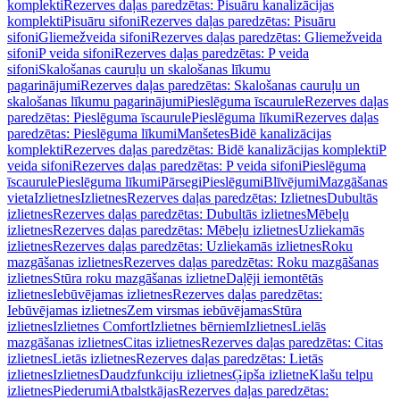
komplekti
Rezerves daļas paredzētas: Pisuāru kanalizācijas
komplekti
Pisuāru sifoni
Rezerves daļas paredzētas: Pisuāru
sifoni
Gliemežveida sifoni
Rezerves daļas paredzētas: Gliemežveida
sifoni
P veida sifoni
Rezerves daļas paredzētas: P veida
sifoni
Skalošanas cauruļu un skalošanas līkumu
pagarinājumi
Rezerves daļas paredzētas: Skalošanas cauruļu un
skalošanas līkumu pagarinājumi
Pieslēguma īscaurule
Rezerves daļas
paredzētas: Pieslēguma īscaurule
Pieslēguma līkumi
Rezerves daļas
paredzētas: Pieslēguma līkumi
Manšetes
Bidē kanalizācijas
komplekti
Rezerves daļas paredzētas: Bidē kanalizācijas komplekti
P
veida sifoni
Rezerves daļas paredzētas: P veida sifoni
Pieslēguma
īscaurule
Pieslēguma līkumi
Pārsegi
Pieslēgumi
Blīvējumi
Mazgāšanas
vieta
Izlietnes
Izlietnes
Rezerves daļas paredzētas: Izlietnes
Dubultās
izlietnes
Rezerves daļas paredzētas: Dubultās izlietnes
Mēbeļu
izlietnes
Rezerves daļas paredzētas: Mēbeļu izlietnes
Uzliekamās
izlietnes
Rezerves daļas paredzētas: Uzliekamās izlietnes
Roku
mazgāšanas izlietnes
Rezerves daļas paredzētas: Roku mazgāšanas
izlietnes
Stūra roku mazgāšanas izlietne
Daļēji iemontētās
izlietnes
Iebūvējamas izlietnes
Rezerves daļas paredzētas:
Iebūvējamas izlietnes
Zem virsmas iebūvējamas
Stūra
izlietnes
Izlietnes Comfort
Izlietnes bērniem
Izlietnes
Lielās
mazgāšanas izlietnes
Citas izlietnes
Rezerves daļas paredzētas: Citas
izlietnes
Lietās izlietnes
Rezerves daļas paredzētas: Lietās
izlietnes
Izlietnes
Daudzfunkciju izlietnes
Ģipša izlietne
Klašu telpu
izlietnes
Piederumi
Atbalstkājas
Rezerves daļas paredzētas: