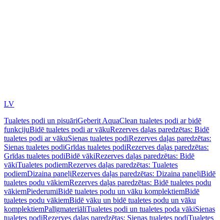
LV
Tualetes podi un pisuāri
Geberit AquaClean tualetes podi ar bidē
funkciju
Bidē tualetes podi ar vāku
Rezerves daļas paredzētas: Bidē
tualetes podi ar vāku
Sienas tualetes podi
Rezerves daļas paredzētas:
Sienas tualetes podi
Grīdas tualetes podi
Rezerves daļas paredzētas:
Grīdas tualetes podi
Bidē vāki
Rezerves daļas paredzētas: Bidē
vāki
Tualetes podiem
Rezerves daļas paredzētas: Tualetes
podiem
Dizaina paneļi
Rezerves daļas paredzētas: Dizaina paneļi
Bidē
tualetes podu vākiem
Rezerves daļas paredzētas: Bidē tualetes podu
vākiem
Piederumi
Bidē tualetes podu un vāku komplektiem
Bidē
tualetes podu vākiem
Bidē vāku un bidē tualetes podu un vāku
komplektiem
Palīgmateriāli
Tualetes podi un tualetes poda vāki
Sienas
tualetes podi
Rezerves daļas paredzētas: Sienas tualetes podi
Tualetes