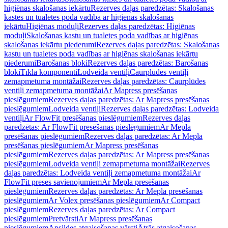
higiēnas skalošanas iekārtu
Rezerves daļas paredzētas: Skalošanas
kastes un tualetes poda vadība ar higiēnas skalošanas
iekārtu
Higiēnas moduļi
Rezerves daļas paredzētas: Higiēnas
moduļi
Skalošanas kastu un tualetes poda vadības ar higiēnas
skalošanas iekārtu piederumi
Rezerves daļas paredzētas: Skalošanas
kastu un tualetes poda vadības ar higiēnas skalošanas iekārtu
piederumi
Barošanas bloki
Rezerves daļas paredzētas: Barošanas
bloki
Tīkla komponenti
Lodveida ventiļi
Caurplūdes ventiļi
zemapmetuma montāžai
Rezerves daļas paredzētas: Caurplūdes
ventiļi zemapmetuma montāžai
Ar Mapress presēšanas
pieslēgumiem
Rezerves daļas paredzētas: Ar Mapress presēšanas
pieslēgumiem
Lodveida ventiļi
Rezerves daļas paredzētas: Lodveida
ventiļi
Ar FlowFit presēšanas pieslēgumiem
Rezerves daļas
paredzētas: Ar FlowFit presēšanas pieslēgumiem
Ar Mepla
presēšanas pieslēgumiem
Rezerves daļas paredzētas: Ar Mepla
presēšanas pieslēgumiem
Ar Mapress presēšanas
pieslēgumiem
Rezerves daļas paredzētas: Ar Mapress presēšanas
pieslēgumiem
Lodveida ventiļi zemapmetuma montāžai
Rezerves
daļas paredzētas: Lodveida ventiļi zemapmetuma montāžai
Ar
FlowFit preses savienojumiem
Ar Mepla presēšanas
pieslēgumiem
Rezerves daļas paredzētas: Ar Mepla presēšanas
pieslēgumiem
Ar Volex presēšanas pieslēgumiem
Ar Compact
pieslēgumiem
Rezerves daļas paredzētas: Ar Compact
pieslēgumiem
Pretvārsti
Ar Mapress presēšanas
pieslēgumiem
Apsildes atgaisošanas vārsti
Ātrās atgaisošanas