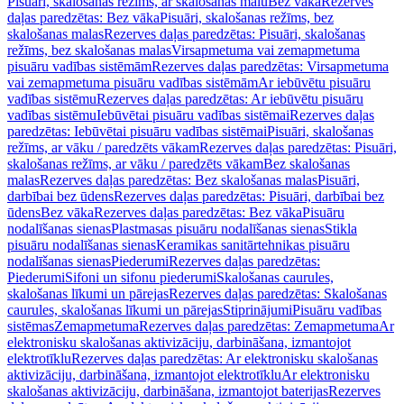
Pisuāri, skalošanas režīms, ar skalošanas malu
Bez vāka
Rezerves
daļas paredzētas: Bez vāka
Pisuāri, skalošanas režīms, bez
skalošanas malas
Rezerves daļas paredzētas: Pisuāri, skalošanas
režīms, bez skalošanas malas
Virsapmetuma vai zemapmetuma
pisuāru vadības sistēmām
Rezerves daļas paredzētas: Virsapmetuma
vai zemapmetuma pisuāru vadības sistēmām
Ar iebūvētu pisuāru
vadības sistēmu
Rezerves daļas paredzētas: Ar iebūvētu pisuāru
vadības sistēmu
Iebūvētai pisuāru vadības sistēmai
Rezerves daļas
paredzētas: Iebūvētai pisuāru vadības sistēmai
Pisuāri, skalošanas
režīms, ar vāku / paredzēts vākam
Rezerves daļas paredzētas: Pisuāri,
skalošanas režīms, ar vāku / paredzēts vākam
Bez skalošanas
malas
Rezerves daļas paredzētas: Bez skalošanas malas
Pisuāri,
darbībai bez ūdens
Rezerves daļas paredzētas: Pisuāri, darbībai bez
ūdens
Bez vāka
Rezerves daļas paredzētas: Bez vāka
Pisuāru
nodalīšanas sienas
Plastmasas pisuāru nodalīšanas sienas
Stikla
pisuāru nodalīšanas sienas
Keramikas sanitārtehnikas pisuāru
nodalīšanas sienas
Piederumi
Rezerves daļas paredzētas:
Piederumi
Sifoni un sifonu piederumi
Skalošanas caurules,
skalošanas līkumi un pārejas
Rezerves daļas paredzētas: Skalošanas
caurules, skalošanas līkumi un pārejas
Stiprinājumi
Pisuāru vadības
sistēmas
Zemapmetuma
Rezerves daļas paredzētas: Zemapmetuma
Ar
elektronisku skalošanas aktivizāciju, darbināšana, izmantojot
elektrotīklu
Rezerves daļas paredzētas: Ar elektronisku skalošanas
aktivizāciju, darbināšana, izmantojot elektrotīklu
Ar elektronisku
skalošanas aktivizāciju, darbināšana, izmantojot baterijas
Rezerves