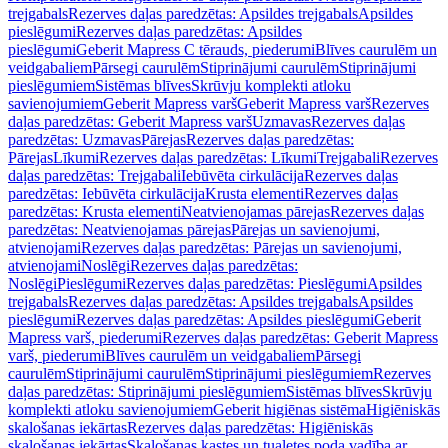
trejgabals
Rezerves daļas paredzētas: Apsildes trejgabals
Apsildes
pieslēgumi
Rezerves daļas paredzētas: Apsildes
pieslēgumi
Geberit Mapress C tērauds, piederumi
Blīves caurulēm un
veidgabaliem
Pārsegi caurulēm
Stiprinājumi caurulēm
Stiprinājumi
pieslēgumiem
Sistēmas blīves
Skrūvju komplekti atloku
savienojumiem
Geberit Mapress varš
Geberit Mapress varš
Rezerves
daļas paredzētas: Geberit Mapress varš
Uzmavas
Rezerves daļas
paredzētas: Uzmavas
Pārejas
Rezerves daļas paredzētas:
Pārejas
Līkumi
Rezerves daļas paredzētas: Līkumi
Trejgabali
Rezerves
daļas paredzētas: Trejgabali
Iebūvēta cirkulācija
Rezerves daļas
paredzētas: Iebūvēta cirkulācija
Krusta elementi
Rezerves daļas
paredzētas: Krusta elementi
Neatvienojamas pārejas
Rezerves daļas
paredzētas: Neatvienojamas pārejas
Pārejas un savienojumi,
atvienojami
Rezerves daļas paredzētas: Pārejas un savienojumi,
atvienojami
Noslēgi
Rezerves daļas paredzētas:
Noslēgi
Pieslēgumi
Rezerves daļas paredzētas: Pieslēgumi
Apsildes
trejgabals
Rezerves daļas paredzētas: Apsildes trejgabals
Apsildes
pieslēgumi
Rezerves daļas paredzētas: Apsildes pieslēgumi
Geberit
Mapress varš, piederumi
Rezerves daļas paredzētas: Geberit Mapress
varš, piederumi
Blīves caurulēm un veidgabaliem
Pārsegi
caurulēm
Stiprinājumi caurulēm
Stiprinājumi pieslēgumiem
Rezerves
daļas paredzētas: Stiprinājumi pieslēgumiem
Sistēmas blīves
Skrūvju
komplekti atloku savienojumiem
Geberit higiēnas sistēma
Higiēniskās
skalošanas iekārtas
Rezerves daļas paredzētas: Higiēniskās
skalošanas iekārtas
Skalošanas kastes un tualetes poda vadība ar