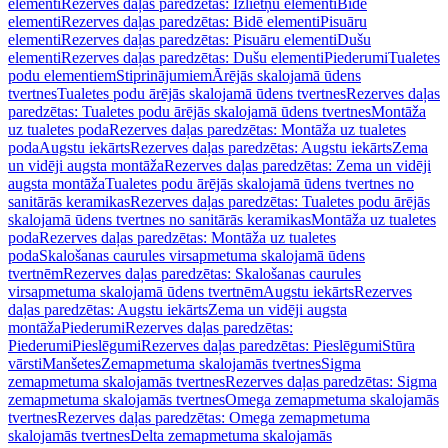
elementi
Rezerves daļas paredzētas: Izlietņu elementi
Bidē
elementi
Rezerves daļas paredzētas: Bidē elementi
Pisuāru
elementi
Rezerves daļas paredzētas: Pisuāru elementi
Dušu
elementi
Rezerves daļas paredzētas: Dušu elementi
Piederumi
Tualetes
podu elementiem
Stiprinājumiem
Ārējās skalojamā ūdens
tvertnes
Tualetes podu ārējās skalojamā ūdens tvertnes
Rezerves daļas
paredzētas: Tualetes podu ārējās skalojamā ūdens tvertnes
Montāža
uz tualetes poda
Rezerves daļas paredzētas: Montāža uz tualetes
poda
Augstu iekārts
Rezerves daļas paredzētas: Augstu iekārts
Zema
un vidēji augsta montāža
Rezerves daļas paredzētas: Zema un vidēji
augsta montāža
Tualetes podu ārējās skalojamā ūdens tvertnes no
sanitārās keramikas
Rezerves daļas paredzētas: Tualetes podu ārējās
skalojamā ūdens tvertnes no sanitārās keramikas
Montāža uz tualetes
poda
Rezerves daļas paredzētas: Montāža uz tualetes
poda
Skalošanas caurules virsapmetuma skalojamā ūdens
tvertnēm
Rezerves daļas paredzētas: Skalošanas caurules
virsapmetuma skalojamā ūdens tvertnēm
Augstu iekārts
Rezerves
daļas paredzētas: Augstu iekārts
Zema un vidēji augsta
montāža
Piederumi
Rezerves daļas paredzētas:
Piederumi
Pieslēgumi
Rezerves daļas paredzētas: Pieslēgumi
Stūra
vārsti
Manšetes
Zemapmetuma skalojamās tvertnes
Sigma
zemapmetuma skalojamās tvertnes
Rezerves daļas paredzētas: Sigma
zemapmetuma skalojamās tvertnes
Omega zemapmetuma skalojamās
tvertnes
Rezerves daļas paredzētas: Omega zemapmetuma
skalojamās tvertnes
Delta zemapmetuma skalojamās