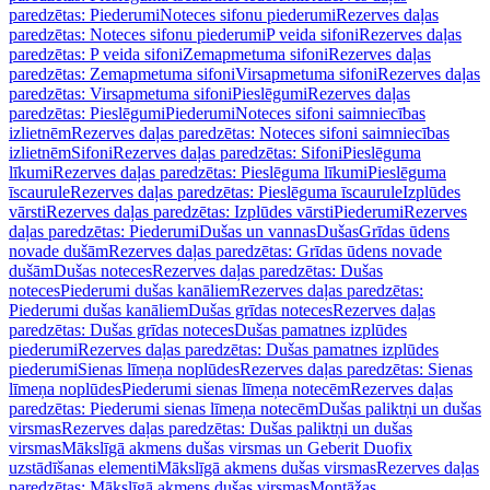
paredzētas: Piederumi
Noteces sifonu piederumi
Rezerves daļas
paredzētas: Noteces sifonu piederumi
P veida sifoni
Rezerves daļas
paredzētas: P veida sifoni
Zemapmetuma sifoni
Rezerves daļas
paredzētas: Zemapmetuma sifoni
Virsapmetuma sifoni
Rezerves daļas
paredzētas: Virsapmetuma sifoni
Pieslēgumi
Rezerves daļas
paredzētas: Pieslēgumi
Piederumi
Noteces sifoni saimniecības
izlietnēm
Rezerves daļas paredzētas: Noteces sifoni saimniecības
izlietnēm
Sifoni
Rezerves daļas paredzētas: Sifoni
Pieslēguma
līkumi
Rezerves daļas paredzētas: Pieslēguma līkumi
Pieslēguma
īscaurule
Rezerves daļas paredzētas: Pieslēguma īscaurule
Izplūdes
vārsti
Rezerves daļas paredzētas: Izplūdes vārsti
Piederumi
Rezerves
daļas paredzētas: Piederumi
Dušas un vannas
Dušas
Grīdas ūdens
novade dušām
Rezerves daļas paredzētas: Grīdas ūdens novade
dušām
Dušas noteces
Rezerves daļas paredzētas: Dušas
noteces
Piederumi dušas kanāliem
Rezerves daļas paredzētas:
Piederumi dušas kanāliem
Dušas grīdas noteces
Rezerves daļas
paredzētas: Dušas grīdas noteces
Dušas pamatnes izplūdes
piederumi
Rezerves daļas paredzētas: Dušas pamatnes izplūdes
piederumi
Sienas līmeņa noplūdes
Rezerves daļas paredzētas: Sienas
līmeņa noplūdes
Piederumi sienas līmeņa notecēm
Rezerves daļas
paredzētas: Piederumi sienas līmeņa notecēm
Dušas paliktņi un dušas
virsmas
Rezerves daļas paredzētas: Dušas paliktņi un dušas
virsmas
Mākslīgā akmens dušas virsmas un Geberit Duofix
uzstādīšanas elementi
Mākslīgā akmens dušas virsmas
Rezerves daļas
paredzētas: Mākslīgā akmens dušas virsmas
Montāžas