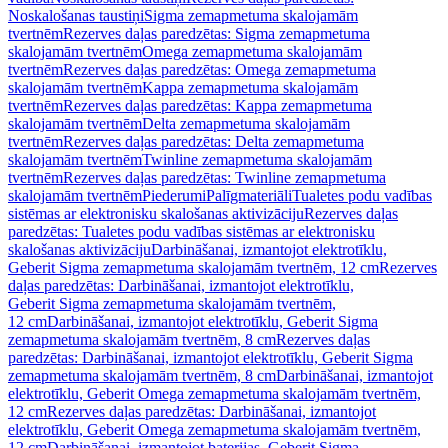
Noskalošanas taustiņi
Sigma zemapmetuma skalojamām
tvertnēm
Rezerves daļas paredzētas: Sigma zemapmetuma
skalojamām tvertnēm
Omega zemapmetuma skalojamām
tvertnēm
Rezerves daļas paredzētas: Omega zemapmetuma
skalojamām tvertnēm
Kappa zemapmetuma skalojamām
tvertnēm
Rezerves daļas paredzētas: Kappa zemapmetuma
skalojamām tvertnēm
Delta zemapmetuma skalojamām
tvertnēm
Rezerves daļas paredzētas: Delta zemapmetuma
skalojamām tvertnēm
Twinline zemapmetuma skalojamām
tvertnēm
Rezerves daļas paredzētas: Twinline zemapmetuma
skalojamām tvertnēm
Piederumi
Palīgmateriāli
Tualetes podu vadības
sistēmas ar elektronisku skalošanas aktivizāciju
Rezerves daļas
paredzētas: Tualetes podu vadības sistēmas ar elektronisku
skalošanas aktivizāciju
Darbināšanai, izmantojot elektrotīklu,
Geberit Sigma zemapmetuma skalojamām tvertnēm, 12 cm
Rezerves
daļas paredzētas: Darbināšanai, izmantojot elektrotīklu,
Geberit Sigma zemapmetuma skalojamām tvertnēm,
12 cm
Darbināšanai, izmantojot elektrotīklu, Geberit Sigma
zemapmetuma skalojamām tvertnēm, 8 cm
Rezerves daļas
paredzētas: Darbināšanai, izmantojot elektrotīklu, Geberit Sigma
zemapmetuma skalojamām tvertnēm, 8 cm
Darbināšanai, izmantojot
elektrotīklu, Geberit Omega zemapmetuma skalojamām tvertnēm,
12 cm
Rezerves daļas paredzētas: Darbināšanai, izmantojot
elektrotīklu, Geberit Omega zemapmetuma skalojamām tvertnēm,
12 cm
Darbināšanai, izmantojot baterijas, Geberit Sigma