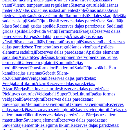
vārsti
Virsmu temperatūras regulēšana
Sistēmu caurule
Ieklāšanas
materiāls
Malas izolācijas joslas
Līmlentes
Izplešanas adatas
Javas
piedevas
Izplešanās šuves
Cauruļu līkumu balsti
Sadales skapji
Metāla
sadales skapji
Sadalītāju klāsts
Rezerves daļas paredzētas: Sadalītāju
klāsts
Sadalītāji grīdas apsildei
Rezerves daļas paredzētas: Sadalītāji
grīdas apsildei
Lodveida ventiļi
Termometrs
Pārejas
Rezerves daļas
paredzētas: Pārejas
Sadalītāju noslēgi
Ātrās atgaisošanas
vārsti
Plūsmas sadalītājs
Temperatūras regulēšanas vienības
Rezerves
daļas paredzētas: Temperatūras regulēšanas vienības
Apsildes
elementu sadalītāji
Rezerves daļas paredzētas: Apsildes elementu
sadalītāji
Apvadi
Regulēšanas komponenti
Servopiedziņas
Telpas
termostati
Galvenie regulatori
Komunikācijas
moduļi
Sensori
Transformatori
Piederumi
Sadalītāju izolācija
Ēku
kanalizācijas sistēmas
Geberit Silent-
db20
Caurules
Veidgabali
Rezerves daļas paredzētas:
Veidgabali
Līkumi
Atzari
Rezerves daļas paredzētas:
Atzari
Pārejas
Piekļuves caurules
Rezerves daļas paredzētas:
Piekļuves caurules
Veidgabali SuperTube
Līkumi
Īpašas formas
veidgabali
Savienojumi
Rezerves daļas paredzētas:
Savienojumi
Metināmie savienojumi
Uzmavu savienojumi
Rezerves
daļas paredzētas: Uzmavu savienojumi
Skavu savienojumi
Pārejas uz
citiem materiāliem
Rezerves daļas paredzētas: Pārejas uz citiem
materiāliem
Savienotājelementi
Rezerves daļas paredzētas:
Savienotājelementi
Pieslēguma līkumi
Rezerves daļas paredzētas: