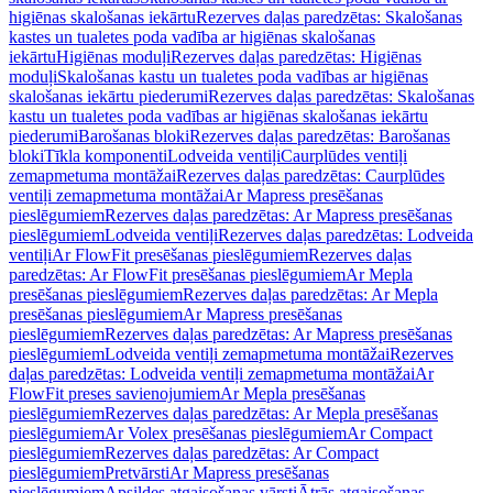
higiēnas skalošanas iekārtu
Rezerves daļas paredzētas: Skalošanas
kastes un tualetes poda vadība ar higiēnas skalošanas
iekārtu
Higiēnas moduļi
Rezerves daļas paredzētas: Higiēnas
moduļi
Skalošanas kastu un tualetes poda vadības ar higiēnas
skalošanas iekārtu piederumi
Rezerves daļas paredzētas: Skalošanas
kastu un tualetes poda vadības ar higiēnas skalošanas iekārtu
piederumi
Barošanas bloki
Rezerves daļas paredzētas: Barošanas
bloki
Tīkla komponenti
Lodveida ventiļi
Caurplūdes ventiļi
zemapmetuma montāžai
Rezerves daļas paredzētas: Caurplūdes
ventiļi zemapmetuma montāžai
Ar Mapress presēšanas
pieslēgumiem
Rezerves daļas paredzētas: Ar Mapress presēšanas
pieslēgumiem
Lodveida ventiļi
Rezerves daļas paredzētas: Lodveida
ventiļi
Ar FlowFit presēšanas pieslēgumiem
Rezerves daļas
paredzētas: Ar FlowFit presēšanas pieslēgumiem
Ar Mepla
presēšanas pieslēgumiem
Rezerves daļas paredzētas: Ar Mepla
presēšanas pieslēgumiem
Ar Mapress presēšanas
pieslēgumiem
Rezerves daļas paredzētas: Ar Mapress presēšanas
pieslēgumiem
Lodveida ventiļi zemapmetuma montāžai
Rezerves
daļas paredzētas: Lodveida ventiļi zemapmetuma montāžai
Ar
FlowFit preses savienojumiem
Ar Mepla presēšanas
pieslēgumiem
Rezerves daļas paredzētas: Ar Mepla presēšanas
pieslēgumiem
Ar Volex presēšanas pieslēgumiem
Ar Compact
pieslēgumiem
Rezerves daļas paredzētas: Ar Compact
pieslēgumiem
Pretvārsti
Ar Mapress presēšanas
pieslēgumiem
Apsildes atgaisošanas vārsti
Ātrās atgaisošanas