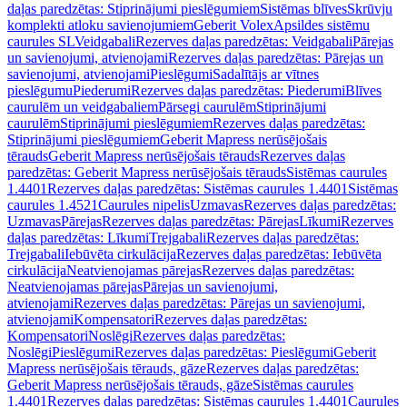
daļas paredzētas: Stiprinājumi pieslēgumiem
Sistēmas blīves
Skrūvju
komplekti atloku savienojumiem
Geberit Volex
Apsildes sistēmu
caurules SL
Veidgabali
Rezerves daļas paredzētas: Veidgabali
Pārejas
un savienojumi, atvienojami
Rezerves daļas paredzētas: Pārejas un
savienojumi, atvienojami
Pieslēgumi
Sadalītājs ar vītnes
pieslēgumu
Piederumi
Rezerves daļas paredzētas: Piederumi
Blīves
caurulēm un veidgabaliem
Pārsegi caurulēm
Stiprinājumi
caurulēm
Stiprinājumi pieslēgumiem
Rezerves daļas paredzētas:
Stiprinājumi pieslēgumiem
Geberit Mapress nerūsējošais
tērauds
Geberit Mapress nerūsējošais tērauds
Rezerves daļas
paredzētas: Geberit Mapress nerūsējošais tērauds
Sistēmas caurules
1.4401
Rezerves daļas paredzētas: Sistēmas caurules 1.4401
Sistēmas
caurules 1.4521
Caurules nipelis
Uzmavas
Rezerves daļas paredzētas:
Uzmavas
Pārejas
Rezerves daļas paredzētas: Pārejas
Līkumi
Rezerves
daļas paredzētas: Līkumi
Trejgabali
Rezerves daļas paredzētas:
Trejgabali
Iebūvēta cirkulācija
Rezerves daļas paredzētas: Iebūvēta
cirkulācija
Neatvienojamas pārejas
Rezerves daļas paredzētas:
Neatvienojamas pārejas
Pārejas un savienojumi,
atvienojami
Rezerves daļas paredzētas: Pārejas un savienojumi,
atvienojami
Kompensatori
Rezerves daļas paredzētas:
Kompensatori
Noslēgi
Rezerves daļas paredzētas:
Noslēgi
Pieslēgumi
Rezerves daļas paredzētas: Pieslēgumi
Geberit
Mapress nerūsējošais tērauds, gāze
Rezerves daļas paredzētas:
Geberit Mapress nerūsējošais tērauds, gāze
Sistēmas caurules
1.4401
Rezerves daļas paredzētas: Sistēmas caurules 1.4401
Caurules