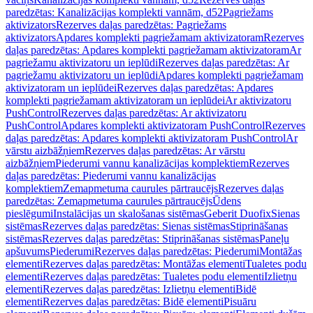
paredzētas: Kanalizācijas komplekti vannām, d52
Pagriežams
aktivizators
Rezerves daļas paredzētas: Pagriežams
aktivizators
Apdares komplekti pagriežamam aktivizatoram
Rezerves
daļas paredzētas: Apdares komplekti pagriežamam aktivizatoram
Ar
pagriežamu aktivizatoru un ieplūdi
Rezerves daļas paredzētas: Ar
pagriežamu aktivizatoru un ieplūdi
Apdares komplekti pagriežamam
aktivizatoram un ieplūdei
Rezerves daļas paredzētas: Apdares
komplekti pagriežamam aktivizatoram un ieplūdei
Ar aktivizatoru
PushControl
Rezerves daļas paredzētas: Ar aktivizatoru
PushControl
Apdares komplekti aktivizatoram PushControl
Rezerves
daļas paredzētas: Apdares komplekti aktivizatoram PushControl
Ar
vārstu aizbāžņiem
Rezerves daļas paredzētas: Ar vārstu
aizbāžņiem
Piederumi vannu kanalizācijas komplektiem
Rezerves
daļas paredzētas: Piederumi vannu kanalizācijas
komplektiem
Zemapmetuma caurules pārtraucējs
Rezerves daļas
paredzētas: Zemapmetuma caurules pārtraucējs
Ūdens
pieslēgumi
Instalācijas un skalošanas sistēmas
Geberit Duofix
Sienas
sistēmas
Rezerves daļas paredzētas: Sienas sistēmas
Stiprināšanas
sistēmas
Rezerves daļas paredzētas: Stiprināšanas sistēmas
Paneļu
apšuvums
Piederumi
Rezerves daļas paredzētas: Piederumi
Montāžas
elementi
Rezerves daļas paredzētas: Montāžas elementi
Tualetes podu
elementi
Rezerves daļas paredzētas: Tualetes podu elementi
Izlietņu
elementi
Rezerves daļas paredzētas: Izlietņu elementi
Bidē
elementi
Rezerves daļas paredzētas: Bidē elementi
Pisuāru