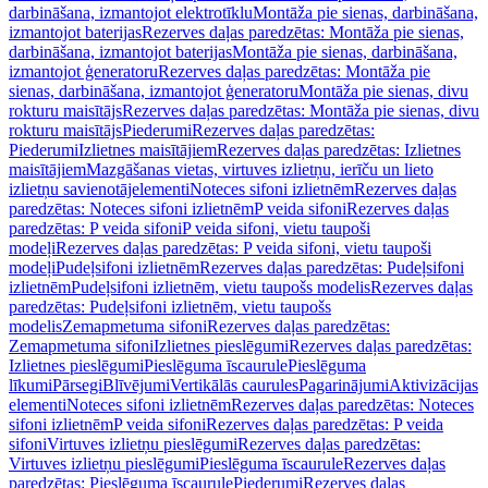
darbināšana, izmantojot elektrotīklu
Montāža pie sienas, darbināšana,
izmantojot baterijas
Rezerves daļas paredzētas: Montāža pie sienas,
darbināšana, izmantojot baterijas
Montāža pie sienas, darbināšana,
izmantojot ģeneratoru
Rezerves daļas paredzētas: Montāža pie
sienas, darbināšana, izmantojot ģeneratoru
Montāža pie sienas, divu
rokturu maisītājs
Rezerves daļas paredzētas: Montāža pie sienas, divu
rokturu maisītājs
Piederumi
Rezerves daļas paredzētas:
Piederumi
Izlietnes maisītājiem
Rezerves daļas paredzētas: Izlietnes
maisītājiem
Mazgāšanas vietas, virtuves izlietņu, ierīču un lieto
izlietņu savienotājelementi
Noteces sifoni izlietnēm
Rezerves daļas
paredzētas: Noteces sifoni izlietnēm
P veida sifoni
Rezerves daļas
paredzētas: P veida sifoni
P veida sifoni, vietu taupoši
modeļi
Rezerves daļas paredzētas: P veida sifoni, vietu taupoši
modeļi
Pudeļsifoni izlietnēm
Rezerves daļas paredzētas: Pudeļsifoni
izlietnēm
Pudeļsifoni izlietnēm, vietu taupošs modelis
Rezerves daļas
paredzētas: Pudeļsifoni izlietnēm, vietu taupošs
modelis
Zemapmetuma sifoni
Rezerves daļas paredzētas:
Zemapmetuma sifoni
Izlietnes pieslēgumi
Rezerves daļas paredzētas:
Izlietnes pieslēgumi
Pieslēguma īscaurule
Pieslēguma
līkumi
Pārsegi
Blīvējumi
Vertikālās caurules
Pagarinājumi
Aktivizācijas
elementi
Noteces sifoni izlietnēm
Rezerves daļas paredzētas: Noteces
sifoni izlietnēm
P veida sifoni
Rezerves daļas paredzētas: P veida
sifoni
Virtuves izlietņu pieslēgumi
Rezerves daļas paredzētas:
Virtuves izlietņu pieslēgumi
Pieslēguma īscaurule
Rezerves daļas
paredzētas: Pieslēguma īscaurule
Piederumi
Rezerves daļas