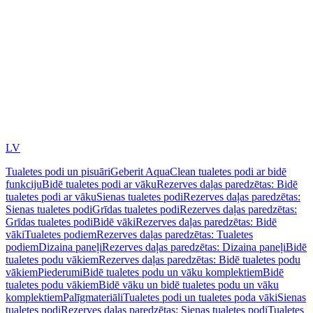
LV
Tualetes podi un pisuāri
Geberit AquaClean tualetes podi ar bidē
funkciju
Bidē tualetes podi ar vāku
Rezerves daļas paredzētas: Bidē
tualetes podi ar vāku
Sienas tualetes podi
Rezerves daļas paredzētas:
Sienas tualetes podi
Grīdas tualetes podi
Rezerves daļas paredzētas:
Grīdas tualetes podi
Bidē vāki
Rezerves daļas paredzētas: Bidē
vāki
Tualetes podiem
Rezerves daļas paredzētas: Tualetes
podiem
Dizaina paneļi
Rezerves daļas paredzētas: Dizaina paneļi
Bidē
tualetes podu vākiem
Rezerves daļas paredzētas: Bidē tualetes podu
vākiem
Piederumi
Bidē tualetes podu un vāku komplektiem
Bidē
tualetes podu vākiem
Bidē vāku un bidē tualetes podu un vāku
komplektiem
Palīgmateriāli
Tualetes podi un tualetes poda vāki
Sienas
tualetes podi
Rezerves daļas paredzētas: Sienas tualetes podi
Tualetes