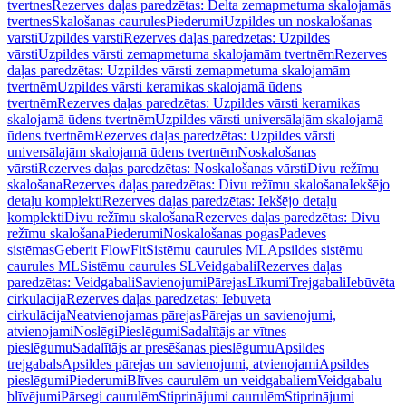
tvertnes
Rezerves daļas paredzētas: Delta zemapmetuma skalojamās
tvertnes
Skalošanas caurules
Piederumi
Uzpildes un noskalošanas
vārsti
Uzpildes vārsti
Rezerves daļas paredzētas: Uzpildes
vārsti
Uzpildes vārsti zemapmetuma skalojamām tvertnēm
Rezerves
daļas paredzētas: Uzpildes vārsti zemapmetuma skalojamām
tvertnēm
Uzpildes vārsti keramikas skalojamā ūdens
tvertnēm
Rezerves daļas paredzētas: Uzpildes vārsti keramikas
skalojamā ūdens tvertnēm
Uzpildes vārsti universālajām skalojamā
ūdens tvertnēm
Rezerves daļas paredzētas: Uzpildes vārsti
universālajām skalojamā ūdens tvertnēm
Noskalošanas
vārsti
Rezerves daļas paredzētas: Noskalošanas vārsti
Divu režīmu
skalošana
Rezerves daļas paredzētas: Divu režīmu skalošana
Iekšējo
detaļu komplekti
Rezerves daļas paredzētas: Iekšējo detaļu
komplekti
Divu režīmu skalošana
Rezerves daļas paredzētas: Divu
režīmu skalošana
Piederumi
Noskalošanas pogas
Padeves
sistēmas
Geberit FlowFit
Sistēmu caurules ML
Apsildes sistēmu
caurules ML
Sistēmu caurules SL
Veidgabali
Rezerves daļas
paredzētas: Veidgabali
Savienojumi
Pārejas
Līkumi
Trejgabali
Iebūvēta
cirkulācija
Rezerves daļas paredzētas: Iebūvēta
cirkulācija
Neatvienojamas pārejas
Pārejas un savienojumi,
atvienojami
Noslēgi
Pieslēgumi
Sadalītājs ar vītnes
pieslēgumu
Sadalītājs ar presēšanas pieslēgumu
Apsildes
trejgabals
Apsildes pārejas un savienojumi, atvienojami
Apsildes
pieslēgumi
Piederumi
Blīves caurulēm un veidgabaliem
Veidgabalu
blīvējumi
Pārsegi caurulēm
Stiprinājumi caurulēm
Stiprinājumi