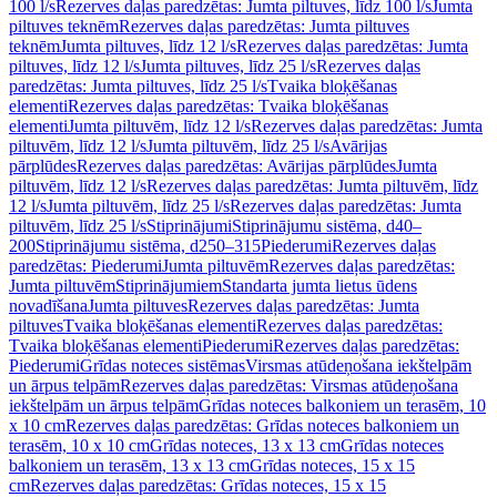
100 l/s
Rezerves daļas paredzētas: Jumta piltuves, līdz 100 l/s
Jumta
piltuves teknēm
Rezerves daļas paredzētas: Jumta piltuves
teknēm
Jumta piltuves, līdz 12 l/s
Rezerves daļas paredzētas: Jumta
piltuves, līdz 12 l/s
Jumta piltuves, līdz 25 l/s
Rezerves daļas
paredzētas: Jumta piltuves, līdz 25 l/s
Tvaika bloķēšanas
elementi
Rezerves daļas paredzētas: Tvaika bloķēšanas
elementi
Jumta piltuvēm, līdz 12 l/s
Rezerves daļas paredzētas: Jumta
piltuvēm, līdz 12 l/s
Jumta piltuvēm, līdz 25 l/s
Avārijas
pārplūdes
Rezerves daļas paredzētas: Avārijas pārplūdes
Jumta
piltuvēm, līdz 12 l/s
Rezerves daļas paredzētas: Jumta piltuvēm, līdz
12 l/s
Jumta piltuvēm, līdz 25 l/s
Rezerves daļas paredzētas: Jumta
piltuvēm, līdz 25 l/s
Stiprinājumi
Stiprinājumu sistēma, d40–
200
Stiprinājumu sistēma, d250–315
Piederumi
Rezerves daļas
paredzētas: Piederumi
Jumta piltuvēm
Rezerves daļas paredzētas:
Jumta piltuvēm
Stiprinājumiem
Standarta jumta lietus ūdens
novadīšana
Jumta piltuves
Rezerves daļas paredzētas: Jumta
piltuves
Tvaika bloķēšanas elementi
Rezerves daļas paredzētas:
Tvaika bloķēšanas elementi
Piederumi
Rezerves daļas paredzētas:
Piederumi
Grīdas noteces sistēmas
Virsmas atūdeņošana iekštelpām
un ārpus telpām
Rezerves daļas paredzētas: Virsmas atūdeņošana
iekštelpām un ārpus telpām
Grīdas noteces balkoniem un terasēm, 10
x 10 cm
Rezerves daļas paredzētas: Grīdas noteces balkoniem un
terasēm, 10 x 10 cm
Grīdas noteces, 13 x 13 cm
Grīdas noteces
balkoniem un terasēm, 13 x 13 cm
Grīdas noteces, 15 x 15
cm
Rezerves daļas paredzētas: Grīdas noteces, 15 x 15