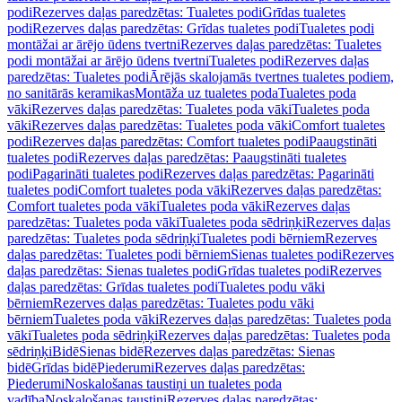
podi
Rezerves daļas paredzētas: Tualetes podi
Grīdas tualetes
podi
Rezerves daļas paredzētas: Grīdas tualetes podi
Tualetes podi
montāžai ar ārējo ūdens tvertni
Rezerves daļas paredzētas: Tualetes
podi montāžai ar ārējo ūdens tvertni
Tualetes podi
Rezerves daļas
paredzētas: Tualetes podi
Ārējās skalojamās tvertnes tualetes podiem,
no sanitārās keramikas
Montāža uz tualetes poda
Tualetes poda
vāki
Rezerves daļas paredzētas: Tualetes poda vāki
Tualetes poda
vāki
Rezerves daļas paredzētas: Tualetes poda vāki
Comfort tualetes
podi
Rezerves daļas paredzētas: Comfort tualetes podi
Paaugstināti
tualetes podi
Rezerves daļas paredzētas: Paaugstināti tualetes
podi
Pagarināti tualetes podi
Rezerves daļas paredzētas: Pagarināti
tualetes podi
Comfort tualetes poda vāki
Rezerves daļas paredzētas:
Comfort tualetes poda vāki
Tualetes poda vāki
Rezerves daļas
paredzētas: Tualetes poda vāki
Tualetes poda sēdriņķi
Rezerves daļas
paredzētas: Tualetes poda sēdriņķi
Tualetes podi bērniem
Rezerves
daļas paredzētas: Tualetes podi bērniem
Sienas tualetes podi
Rezerves
daļas paredzētas: Sienas tualetes podi
Grīdas tualetes podi
Rezerves
daļas paredzētas: Grīdas tualetes podi
Tualetes podu vāki
bērniem
Rezerves daļas paredzētas: Tualetes podu vāki
bērniem
Tualetes poda vāki
Rezerves daļas paredzētas: Tualetes poda
vāki
Tualetes poda sēdriņķi
Rezerves daļas paredzētas: Tualetes poda
sēdriņķi
Bidē
Sienas bidē
Rezerves daļas paredzētas: Sienas
bidē
Grīdas bidē
Piederumi
Rezerves daļas paredzētas:
Piederumi
Noskalošanas taustiņi un tualetes poda
vadība
Noskalošanas taustiņi
Rezerves daļas paredzētas: