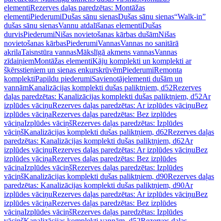
elementi
Rezerves daļas paredzētas: Montāžas
elementi
Piederumi
Dušas sānu sienas
Dušas sānu sienas
“Walk-in”
dušas sānu sienas
Vannu atdalīšanas elementi
Dušas
durvis
Piederumi
Nišas novietošanas kārbas dušām
Nišas
novietošanas kārbas
Piederumi
Vannas
Vannas no sanitārā
akrila
Taisnstūra vannas
Mākslīgā akmens vannas
Vannas
zīdaiņiem
Montāžas elementi
Kāju komplekti un komplekti ar
šķērsstieņiem un sienas enkurskrūvēm
Piederumi
Remonta
komplekti
Papildu piederumi
Savienotājelementi dušām un
vannām
Kanalizācijas komplekti dušas paliktņiem, d52
Rezerves
daļas paredzētas: Kanalizācijas komplekti dušas paliktņiem, d52
Ar
izplūdes vāciņu
Rezerves daļas paredzētas: Ar izplūdes vāciņu
Bez
izplūdes vāciņa
Rezerves daļas paredzētas: Bez izplūdes
vāciņa
Izplūdes vāciņš
Rezerves daļas paredzētas: Izplūdes
vāciņš
Kanalizācijas komplekti dušas paliktņiem, d62
Rezerves daļas
paredzētas: Kanalizācijas komplekti dušas paliktņiem, d62
Ar
izplūdes vāciņu
Rezerves daļas paredzētas: Ar izplūdes vāciņu
Bez
izplūdes vāciņa
Rezerves daļas paredzētas: Bez izplūdes
vāciņa
Izplūdes vāciņš
Rezerves daļas paredzētas: Izplūdes
vāciņš
Kanalizācijas komplekti dušas paliktņiem, d90
Rezerves daļas
paredzētas: Kanalizācijas komplekti dušas paliktņiem, d90
Ar
izplūdes vāciņu
Rezerves daļas paredzētas: Ar izplūdes vāciņu
Bez
izplūdes vāciņa
Rezerves daļas paredzētas: Bez izplūdes
vāciņa
Izplūdes vāciņš
Rezerves daļas paredzētas: Izplūdes
vāciņš
Kanalizācijas komplekti vannām, d52
Rezerves daļas