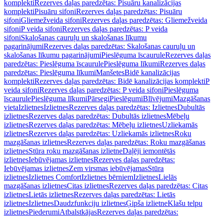
komplekti
Rezerves daļas paredzētas: Pisuāru kanalizācijas
komplekti
Pisuāru sifoni
Rezerves daļas paredzētas: Pisuāru
sifoni
Gliemežveida sifoni
Rezerves daļas paredzētas: Gliemežveida
sifoni
P veida sifoni
Rezerves daļas paredzētas: P veida
sifoni
Skalošanas cauruļu un skalošanas līkumu
pagarinājumi
Rezerves daļas paredzētas: Skalošanas cauruļu un
skalošanas līkumu pagarinājumi
Pieslēguma īscaurule
Rezerves daļas
paredzētas: Pieslēguma īscaurule
Pieslēguma līkumi
Rezerves daļas
paredzētas: Pieslēguma līkumi
Manšetes
Bidē kanalizācijas
komplekti
Rezerves daļas paredzētas: Bidē kanalizācijas komplekti
P
veida sifoni
Rezerves daļas paredzētas: P veida sifoni
Pieslēguma
īscaurule
Pieslēguma līkumi
Pārsegi
Pieslēgumi
Blīvējumi
Mazgāšanas
vieta
Izlietnes
Izlietnes
Rezerves daļas paredzētas: Izlietnes
Dubultās
izlietnes
Rezerves daļas paredzētas: Dubultās izlietnes
Mēbeļu
izlietnes
Rezerves daļas paredzētas: Mēbeļu izlietnes
Uzliekamās
izlietnes
Rezerves daļas paredzētas: Uzliekamās izlietnes
Roku
mazgāšanas izlietnes
Rezerves daļas paredzētas: Roku mazgāšanas
izlietnes
Stūra roku mazgāšanas izlietne
Daļēji iemontētās
izlietnes
Iebūvējamas izlietnes
Rezerves daļas paredzētas:
Iebūvējamas izlietnes
Zem virsmas iebūvējamas
Stūra
izlietnes
Izlietnes Comfort
Izlietnes bērniem
Izlietnes
Lielās
mazgāšanas izlietnes
Citas izlietnes
Rezerves daļas paredzētas: Citas
izlietnes
Lietās izlietnes
Rezerves daļas paredzētas: Lietās
izlietnes
Izlietnes
Daudzfunkciju izlietnes
Ģipša izlietne
Klašu telpu
izlietnes
Piederumi
Atbalstkājas
Rezerves daļas paredzētas: