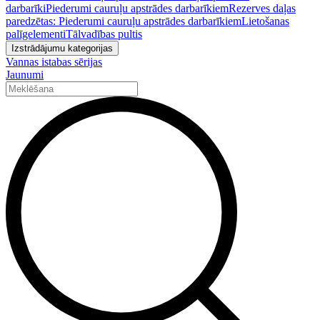
darbarīki
Piederumi cauruļu apstrādes darbarīkiem
Rezerves daļas
paredzētas: Piederumi cauruļu apstrādes darbarīkiem
Lietošanas
palīgelementi
Tālvadības pultis
Izstrādājumu kategorijas
Vannas istabas sērijas
Jaunumi