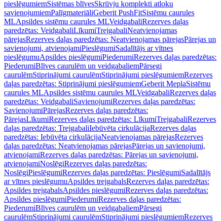
pieslēgumiem
Sistēmas blīves
Skrūvju komplekti atloku
savienojumiem
Palīgmateriāli
Geberit PushFit
Sistēmu caurules
ML
Apsildes sistēmu caurules ML
Veidgabali
Rezerves daļas
paredzētas: Veidgabali
Līkumi
Trejgabali
Neatvienojamas
pārejas
Rezerves daļas paredzētas: Neatvienojamas pārejas
Pārejas un
savienojumi, atvienojami
Pieslēgumi
Sadalītājs ar vītnes
pieslēgumu
Apsildes pieslēgumi
Piederumi
Rezerves daļas paredzētas:
Piederumi
Blīves caurulēm un veidgabaliem
Pārsegi
caurulēm
Stiprinājumi caurulēm
Stiprinājumi pieslēgumiem
Rezerves
daļas paredzētas: Stiprinājumi pieslēgumiem
Geberit Mepla
Sistēmu
caurules ML
Apsildes sistēmu caurules ML
Veidgabali
Rezerves daļas
paredzētas: Veidgabali
Savienojumi
Rezerves daļas paredzētas:
Savienojumi
Pārejas
Rezerves daļas paredzētas:
Pārejas
Līkumi
Rezerves daļas paredzētas: Līkumi
Trejgabali
Rezerves
daļas paredzētas: Trejgabali
Iebūvēta cirkulācija
Rezerves daļas
paredzētas: Iebūvēta cirkulācija
Neatvienojamas pārejas
Rezerves
daļas paredzētas: Neatvienojamas pārejas
Pārejas un savienojumi,
atvienojami
Rezerves daļas paredzētas: Pārejas un savienojumi,
atvienojami
Noslēgi
Rezerves daļas paredzētas:
Noslēgi
Pieslēgumi
Rezerves daļas paredzētas: Pieslēgumi
Sadalītājs
ar vītnes pieslēgumu
Apsildes trejgabals
Rezerves daļas paredzētas:
Apsildes trejgabals
Apsildes pieslēgumi
Rezerves daļas paredzētas:
Apsildes pieslēgumi
Piederumi
Rezerves daļas paredzētas:
Piederumi
Blīves caurulēm un veidgabaliem
Pārsegi
caurulēm
Stiprinājumi caurulēm
Stiprinājumi pieslēgumiem
Rezerves