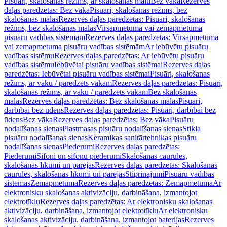
Pisuāri, skalošanas režīms, ar skalošanas malu
Bez vāka
Rezerves
daļas paredzētas: Bez vāka
Pisuāri, skalošanas režīms, bez
skalošanas malas
Rezerves daļas paredzētas: Pisuāri, skalošanas
režīms, bez skalošanas malas
Virsapmetuma vai zemapmetuma
pisuāru vadības sistēmām
Rezerves daļas paredzētas: Virsapmetuma
vai zemapmetuma pisuāru vadības sistēmām
Ar iebūvētu pisuāru
vadības sistēmu
Rezerves daļas paredzētas: Ar iebūvētu pisuāru
vadības sistēmu
Iebūvētai pisuāru vadības sistēmai
Rezerves daļas
paredzētas: Iebūvētai pisuāru vadības sistēmai
Pisuāri, skalošanas
režīms, ar vāku / paredzēts vākam
Rezerves daļas paredzētas: Pisuāri,
skalošanas režīms, ar vāku / paredzēts vākam
Bez skalošanas
malas
Rezerves daļas paredzētas: Bez skalošanas malas
Pisuāri,
darbībai bez ūdens
Rezerves daļas paredzētas: Pisuāri, darbībai bez
ūdens
Bez vāka
Rezerves daļas paredzētas: Bez vāka
Pisuāru
nodalīšanas sienas
Plastmasas pisuāru nodalīšanas sienas
Stikla
pisuāru nodalīšanas sienas
Keramikas sanitārtehnikas pisuāru
nodalīšanas sienas
Piederumi
Rezerves daļas paredzētas:
Piederumi
Sifoni un sifonu piederumi
Skalošanas caurules,
skalošanas līkumi un pārejas
Rezerves daļas paredzētas: Skalošanas
caurules, skalošanas līkumi un pārejas
Stiprinājumi
Pisuāru vadības
sistēmas
Zemapmetuma
Rezerves daļas paredzētas: Zemapmetuma
Ar
elektronisku skalošanas aktivizāciju, darbināšana, izmantojot
elektrotīklu
Rezerves daļas paredzētas: Ar elektronisku skalošanas
aktivizāciju, darbināšana, izmantojot elektrotīklu
Ar elektronisku
skalošanas aktivizāciju, darbināšana, izmantojot baterijas
Rezerves