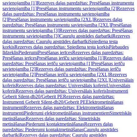
savienojamība [1]
Rezerves daļas paredzētas: Presēšanas instrumentu
savienojamība [1]
Presēšanas instrumentu savienojamība [2]
Rezerves
daļas paredzētas: Presēšanas instrumentu savienojamība
[2]
Presēšanas instrumentu savietojamība [2XL]
Rezerves daļas
paredzētas: Presēšanas instrumentu savietojamība [2XL]
Presēšanas
instrumentu savietojamība [3]
Rezerves daļas paredzētas: Presēšanas
instrumentu savietojamība [3]
Cauruļu apstrādes darbarīki
Rezerves
daļas paredzētas: Cauruļu apstrādes darbarīki
Spiediena testa
korķis
Rezerves daļas paredzētas: Spiediena testa korķis
Pārbaudes
līdzeklis
Piederumi
Presēšanas ierīces
Rezerves daļas paredzētas:
Presēšanas ierīces
Presēšanas ierīču savietojamība [1]
Rezerves daļas
paredzētas: Presēšanas ierīču savietojamība [1]
Presēšanas ierīču
savietojamība [2]
Rezerves daļas paredzētas: Presēšanas ierīču
savietojamība [2]
Presēšanas ierīču savietojamība [2XL]
Rezerves
daļas paredzētas: Presēšanas ierīču savietojamība [2XL]
Universālais
koferis
Rezerves daļas paredzētas: Universālais koferis
Universālais
koferis
Rezerves daļas paredzētas: Universālais koferis
Instrumenti
Geberit Silent-db20/Geberit PE
Rezerves daļas paredzētas:
Instrumenti Geberit Silent-db20/Geberit PE
Elektrometināšanas
instrumenti
Rezerves daļas paredzētas: Elektrometināšanas
instrumenti
Piederumi elektrometināšanas instrumentiem
Simetriskās
metināšanas
Rezerves daļas paredzētas: Simetriskās
metināšanas
Piederumi kontaktmetināšanas
Rezerves daļas
paredzētas: Piederumi kontaktmetināšanas
Cauruļu apstrādes
darbarīki
Rezerves daļas paredzētas: Cauruļu apstrādes