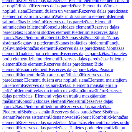
elementi
Rezerves daļas paredzētas: Pisuāru elementi
Elementi dušām
ar noplūdi sienā
Rezerves daļas paredzētas: Elementi dušām ar
noplūdi sienā
Elementi dušām un vannām
Rezerves daļas paredzētas:
Elementi dušām un vannām
Walk-in dušas sienu elementi
Elementi
saimniecības izlietnēm
Rezerves daļas paredzētas: Elementi
saimniecības izlietnēm
Konsoļu slodzes elementi
Rezerves daļas
paredzētas: Konsoļu slodzes elementi
Piederumi
Rezerves daļas
paredzētas: Piederumi
Geberit GIS
Sienas sistēmas
Stiprināšanas
sistēmas
Sagatavju piederumi
Skaņas izolācijas piederumi
Paneļu
apšuvums
Montāžas elementi
Rezerves daļas paredzētas: Montāžas
elementi
Tualetes podu elementi
Rezerves daļas paredzētas: Tualetes
podu elementi
Izlietņu elementi
Rezerves daļas paredzētas: Izlietņu
elementi
Bidē elementi
Rezerves daļas paredzētas: Bidē
elementi
Pisuāru elementi
Rezerves daļas paredzētas: Pisuāru
elementi
Elementi dušām arar noplūdi sienā
Rezerves daļas
paredzētas: Elementi dušām arar noplūdi sienā
Elementi maisītājiem
un ierīcēm
Rezerves daļas paredzētas: Elementi maisītājiem un
ierīcēm
Elementi veļas un trauku mazgājamām mašīnām
Rezerves
daļas paredzētas: Elementi veļas un trauku mazgājamām
mašīnām
Konsoļu slodzes elementi
Piederumi
Rezerves daļas
paredzētas: Piederumi
Piederumi
Rezerves daļas paredzētas:
Piederumi
Sistēmas sienām
Rezerves daļas paredzētas: Sistēmas
sienām
Padeves sistēmām
Ūdens novadei
Geberit Kombifix
Montāžas
elementi
Rezerves daļas paredzētas: Montāžas elementi
Tualetes podu
elementi
Rezerves daļas paredzētas: Tualetes podu elementi
Izlietņu