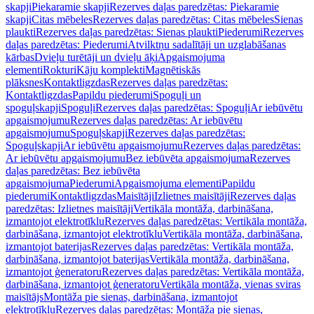
skapji
Piekaramie skapji
Rezerves daļas paredzētas: Piekaramie
skapji
Citas mēbeles
Rezerves daļas paredzētas: Citas mēbeles
Sienas
plaukti
Rezerves daļas paredzētas: Sienas plaukti
Piederumi
Rezerves
daļas paredzētas: Piederumi
Atvilktņu sadalītāji un uzglabāšanas
kārbas
Dvieļu turētāji un dvieļu āķi
Apgaismojuma
elementi
Rokturi
Kāju komplekti
Magnētiskās
plāksnes
Kontaktligzdas
Rezerves daļas paredzētas:
Kontaktligzdas
Papildu piederumi
Spoguļi un
spoguļskapji
Spoguļi
Rezerves daļas paredzētas: Spoguļi
Ar iebūvētu
apgaismojumu
Rezerves daļas paredzētas: Ar iebūvētu
apgaismojumu
Spoguļskapji
Rezerves daļas paredzētas:
Spoguļskapji
Ar iebūvētu apgaismojumu
Rezerves daļas paredzētas:
Ar iebūvētu apgaismojumu
Bez iebūvēta apgaismojuma
Rezerves
daļas paredzētas: Bez iebūvēta
apgaismojuma
Piederumi
Apgaismojuma elementi
Papildu
piederumi
Kontaktligzdas
Maisītāji
Izlietnes maisītāji
Rezerves daļas
paredzētas: Izlietnes maisītāji
Vertikāla montāža, darbināšana,
izmantojot elektrotīklu
Rezerves daļas paredzētas: Vertikāla montāža,
darbināšana, izmantojot elektrotīklu
Vertikāla montāža, darbināšana,
izmantojot baterijas
Rezerves daļas paredzētas: Vertikāla montāža,
darbināšana, izmantojot baterijas
Vertikāla montāža, darbināšana,
izmantojot ģeneratoru
Rezerves daļas paredzētas: Vertikāla montāža,
darbināšana, izmantojot ģeneratoru
Vertikāla montāža, vienas sviras
maisītājs
Montāža pie sienas, darbināšana, izmantojot
elektrotīklu
Rezerves daļas paredzētas: Montāža pie sienas,