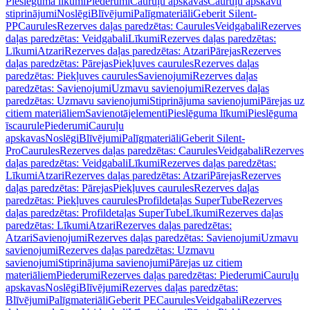
Pieslēguma līkumi
Piederumi
Cauruļu apskavas
Cauruļu apskavu
stiprinājumi
Noslēgi
Blīvējumi
Palīgmateriāli
Geberit Silent-
PP
Caurules
Rezerves daļas paredzētas: Caurules
Veidgabali
Rezerves
daļas paredzētas: Veidgabali
Līkumi
Rezerves daļas paredzētas:
Līkumi
Atzari
Rezerves daļas paredzētas: Atzari
Pārejas
Rezerves
daļas paredzētas: Pārejas
Piekļuves caurules
Rezerves daļas
paredzētas: Piekļuves caurules
Savienojumi
Rezerves daļas
paredzētas: Savienojumi
Uzmavu savienojumi
Rezerves daļas
paredzētas: Uzmavu savienojumi
Stiprinājuma savienojumi
Pārejas uz
citiem materiāliem
Savienotājelementi
Pieslēguma līkumi
Pieslēguma
īscaurule
Piederumi
Cauruļu
apskavas
Noslēgi
Blīvējumi
Palīgmateriāli
Geberit Silent-
Pro
Caurules
Rezerves daļas paredzētas: Caurules
Veidgabali
Rezerves
daļas paredzētas: Veidgabali
Līkumi
Rezerves daļas paredzētas:
Līkumi
Atzari
Rezerves daļas paredzētas: Atzari
Pārejas
Rezerves
daļas paredzētas: Pārejas
Piekļuves caurules
Rezerves daļas
paredzētas: Piekļuves caurules
Profildetaļas SuperTube
Rezerves
daļas paredzētas: Profildetaļas SuperTube
Līkumi
Rezerves daļas
paredzētas: Līkumi
Atzari
Rezerves daļas paredzētas:
Atzari
Savienojumi
Rezerves daļas paredzētas: Savienojumi
Uzmavu
savienojumi
Rezerves daļas paredzētas: Uzmavu
savienojumi
Stiprinājuma savienojumi
Pārejas uz citiem
materiāliem
Piederumi
Rezerves daļas paredzētas: Piederumi
Cauruļu
apskavas
Noslēgi
Blīvējumi
Rezerves daļas paredzētas:
Blīvējumi
Palīgmateriāli
Geberit PE
Caurules
Veidgabali
Rezerves