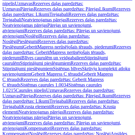
nipelis
Uzmavas
Rezerves daļas paredzētas:
Uzmavas
Pārejas
Rezerves daļas paredzētas: Pārejas
Līkumi
Rezerves
daļas paredzētas: Līkumi
Trejgabali
Rezerves daļas paredzētas:
Trejgabali
Neatvienojamas pārejas
Rezerves daļas paredzētas:
Neatvienojamas pārejas
Pārejas un savienojumi,
atvienojami
Rezerves daļas paredzētas: Pārejas un savienojumi,
atvienojami
Noslēgi
Rezerves daļas paredzētas:
Noslēgi
Pieslēgumi
Rezerves daļas paredzētas:
Pieslēgumi
GeberitMapress nerūsējošais tērauds, piederumi
Rezerves
daļas paredzētas: GeberitMapress nerūsējošais tērauds,
piederumi
Blīves caurulēm un veidgabaliem
Stiprinājumi
caurulēm
Stiprinājumi pieslēgumiem
Rezerves daļas paredzētas:
Stiprinājumi pieslēgumiem
Sistēmas blīves
Skrūvju komplekti atloku
savienojumiem
Geberit Mapress C tērauds
Geberit Mapress
C tērauds
Rezerves daļas paredzētas: Geberit Mapress
C tērauds
Sistēmas caurules 1.0034
Sistēmas caurules
1.0215
Caurules nipelis
Uzmavas
Rezerves daļas paredzētas:
Uzmavas
Pārejas
Rezerves daļas paredzētas: Pārejas
Līkumi
Rezerves
daļas paredzētas: Līkumi
Trejgabali
Rezerves daļas paredzētas:
Trejgabali
Krusta elementi
Rezerves daļas paredzētas: Krusta
elementi
Neatvienojamas pārejas
Rezerves daļas paredzētas:
Neatvienojamas pārejas
Pārejas un savienojumi,
atvienojami
Rezerves daļas paredzētas: Pārejas un savienojumi,
atvienojami
Kompensatori
Rezerves daļas paredzētas:
Kompensatori
Noslēgi
Rezerves daļas paredzētas: Noslēgi
Apsildes