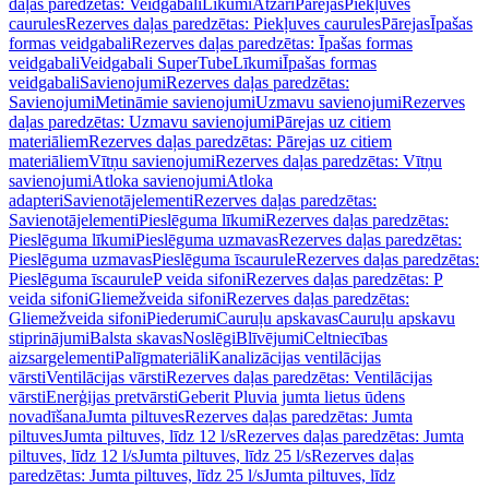
daļas paredzētas: Veidgabali
Līkumi
Atzari
Pārejas
Piekļuves
caurules
Rezerves daļas paredzētas: Piekļuves caurules
Pārejas
Īpašas
formas veidgabali
Rezerves daļas paredzētas: Īpašas formas
veidgabali
Veidgabali SuperTube
Līkumi
Īpašas formas
veidgabali
Savienojumi
Rezerves daļas paredzētas:
Savienojumi
Metināmie savienojumi
Uzmavu savienojumi
Rezerves
daļas paredzētas: Uzmavu savienojumi
Pārejas uz citiem
materiāliem
Rezerves daļas paredzētas: Pārejas uz citiem
materiāliem
Vītņu savienojumi
Rezerves daļas paredzētas: Vītņu
savienojumi
Atloka savienojumi
Atloka
adapteri
Savienotājelementi
Rezerves daļas paredzētas:
Savienotājelementi
Pieslēguma līkumi
Rezerves daļas paredzētas:
Pieslēguma līkumi
Pieslēguma uzmavas
Rezerves daļas paredzētas:
Pieslēguma uzmavas
Pieslēguma īscaurule
Rezerves daļas paredzētas:
Pieslēguma īscaurule
P veida sifoni
Rezerves daļas paredzētas: P
veida sifoni
Gliemežveida sifoni
Rezerves daļas paredzētas:
Gliemežveida sifoni
Piederumi
Cauruļu apskavas
Cauruļu apskavu
stiprinājumi
Balsta skavas
Noslēgi
Blīvējumi
Celtniecības
aizsargelementi
Palīgmateriāli
Kanalizācijas ventilācijas
vārsti
Ventilācijas vārsti
Rezerves daļas paredzētas: Ventilācijas
vārsti
Enerģijas pretvārsti
Geberit Pluvia jumta lietus ūdens
novadīšana
Jumta piltuves
Rezerves daļas paredzētas: Jumta
piltuves
Jumta piltuves, līdz 12 l/s
Rezerves daļas paredzētas: Jumta
piltuves, līdz 12 l/s
Jumta piltuves, līdz 25 l/s
Rezerves daļas
paredzētas: Jumta piltuves, līdz 25 l/s
Jumta piltuves, līdz