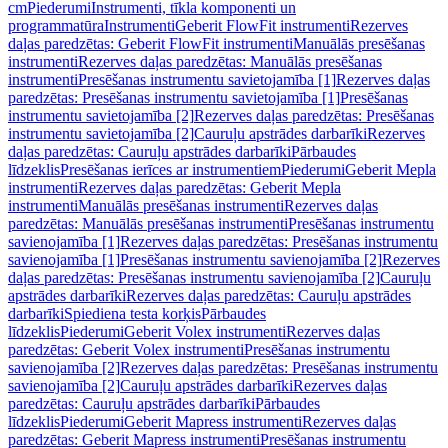
cm
Piederumi
Instrumenti, tīkla komponenti un
programmatūra
Instrumenti
Geberit FlowFit instrumenti
Rezerves
daļas paredzētas: Geberit FlowFit instrumenti
Manuālās presēšanas
instrumenti
Rezerves daļas paredzētas: Manuālās presēšanas
instrumenti
Presēšanas instrumentu savietojamība [1]
Rezerves daļas
paredzētas: Presēšanas instrumentu savietojamība [1]
Presēšanas
instrumentu savietojamība [2]
Rezerves daļas paredzētas: Presēšanas
instrumentu savietojamība [2]
Cauruļu apstrādes darbarīki
Rezerves
daļas paredzētas: Cauruļu apstrādes darbarīki
Pārbaudes
līdzeklis
Presēšanas ierīces ar instrumentiem
Piederumi
Geberit Mepla
instrumenti
Rezerves daļas paredzētas: Geberit Mepla
instrumenti
Manuālās presēšanas instrumenti
Rezerves daļas
paredzētas: Manuālās presēšanas instrumenti
Presēšanas instrumentu
savienojamība [1]
Rezerves daļas paredzētas: Presēšanas instrumentu
savienojamība [1]
Presēšanas instrumentu savienojamība [2]
Rezerves
daļas paredzētas: Presēšanas instrumentu savienojamība [2]
Cauruļu
apstrādes darbarīki
Rezerves daļas paredzētas: Cauruļu apstrādes
darbarīki
Spiediena testa korķis
Pārbaudes
līdzeklis
Piederumi
Geberit Volex instrumenti
Rezerves daļas
paredzētas: Geberit Volex instrumenti
Presēšanas instrumentu
savienojamība [2]
Rezerves daļas paredzētas: Presēšanas instrumentu
savienojamība [2]
Cauruļu apstrādes darbarīki
Rezerves daļas
paredzētas: Cauruļu apstrādes darbarīki
Pārbaudes
līdzeklis
Piederumi
Geberit Mapress instrumenti
Rezerves daļas
paredzētas: Geberit Mapress instrumenti
Presēšanas instrumentu