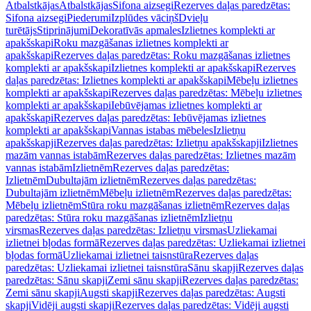
Atbalstkājas
Atbalstkājas
Sifona aizsegi
Rezerves daļas paredzētas:
Sifona aizsegi
Piederumi
Izplūdes vāciņš
Dvieļu
turētājs
Stiprinājumi
Dekoratīvās apmales
Izlietnes komplekti ar
apakšskapi
Roku mazgāšanas izlietnes komplekti ar
apakšskapi
Rezerves daļas paredzētas: Roku mazgāšanas izlietnes
komplekti ar apakšskapi
Izlietnes komplekti ar apakšskapi
Rezerves
daļas paredzētas: Izlietnes komplekti ar apakšskapi
Mēbeļu izlietnes
komplekti ar apakšskapi
Rezerves daļas paredzētas: Mēbeļu izlietnes
komplekti ar apakšskapi
Iebūvējamas izlietnes komplekti ar
apakšskapi
Rezerves daļas paredzētas: Iebūvējamas izlietnes
komplekti ar apakšskapi
Vannas istabas mēbeles
Izlietņu
apakšskapji
Rezerves daļas paredzētas: Izlietņu apakšskapji
Izlietnes
mazām vannas istabām
Rezerves daļas paredzētas: Izlietnes mazām
vannas istabām
Izlietnēm
Rezerves daļas paredzētas:
Izlietnēm
Dubultajām izlietnēm
Rezerves daļas paredzētas:
Dubultajām izlietnēm
Mēbeļu izlietnēm
Rezerves daļas paredzētas:
Mēbeļu izlietnēm
Stūra roku mazgāšanas izlietnēm
Rezerves daļas
paredzētas: Stūra roku mazgāšanas izlietnēm
Izlietņu
virsmas
Rezerves daļas paredzētas: Izlietņu virsmas
Uzliekamai
izlietnei bļodas formā
Rezerves daļas paredzētas: Uzliekamai izlietnei
bļodas formā
Uzliekamai izlietnei taisnstūra
Rezerves daļas
paredzētas: Uzliekamai izlietnei taisnstūra
Sānu skapji
Rezerves daļas
paredzētas: Sānu skapji
Zemi sānu skapji
Rezerves daļas paredzētas:
Zemi sānu skapji
Augsti skapji
Rezerves daļas paredzētas: Augsti
skapji
Vidēji augsti skapji
Rezerves daļas paredzētas: Vidēji augsti