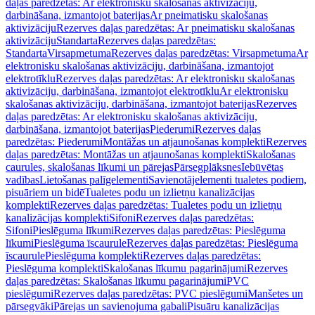
daļas paredzētas: Ar elektronisku skalošanas aktivizāciju,
darbināšana, izmantojot baterijas
Ar pneimatisku skalošanas
aktivizāciju
Rezerves daļas paredzētas: Ar pneimatisku skalošanas
aktivizāciju
Standarta
Rezerves daļas paredzētas:
Standarta
Virsapmetuma
Rezerves daļas paredzētas: Virsapmetuma
Ar
elektronisku skalošanas aktivizāciju, darbināšana, izmantojot
elektrotīklu
Rezerves daļas paredzētas: Ar elektronisku skalošanas
aktivizāciju, darbināšana, izmantojot elektrotīklu
Ar elektronisku
skalošanas aktivizāciju, darbināšana, izmantojot baterijas
Rezerves
daļas paredzētas: Ar elektronisku skalošanas aktivizāciju,
darbināšana, izmantojot baterijas
Piederumi
Rezerves daļas
paredzētas: Piederumi
Montāžas un atjaunošanas komplekti
Rezerves
daļas paredzētas: Montāžas un atjaunošanas komplekti
Skalošanas
caurules, skalošanas līkumi un pārejas
Pārsegplāksnes
Iebūvētas
vadības
Lietošanas palīgelementi
Savienotājelementi tualetes podiem,
pisuāriem un bidē
Tualetes podu un izlietņu kanalizācijas
komplekti
Rezerves daļas paredzētas: Tualetes podu un izlietņu
kanalizācijas komplekti
Sifoni
Rezerves daļas paredzētas:
Sifoni
Pieslēguma līkumi
Rezerves daļas paredzētas: Pieslēguma
līkumi
Pieslēguma īscaurule
Rezerves daļas paredzētas: Pieslēguma
īscaurule
Pieslēguma komplekti
Rezerves daļas paredzētas:
Pieslēguma komplekti
Skalošanas līkumu pagarinājumi
Rezerves
daļas paredzētas: Skalošanas līkumu pagarinājumi
PVC
pieslēgumi
Rezerves daļas paredzētas: PVC pieslēgumi
Manšetes un
pārsegvāki
Pārejas un savienojuma gabali
Pisuāru kanalizācijas