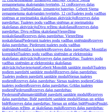
zemapmetuma skalojamām tvertnēm, 12 cm
Rezerves daļas
paredzētas: Darbināšanai, izmantojot baterijas, Geberit Sigma
zemapmetuma skalojamām tvertnēm, 12 cm
Tualetes podu vadības
sistēmas ar pneimatisku skalošanas aktivizāciju
Rezerves daļas
paredzētas: Tualetes podu vadības sistēmas ar pneimatisku
skalošanas aktivizāciju
Divu režīmu skalošanai
Rezerves daļas
paredzētas: Divu režīmu skalošanai
Vienrežīma
noskalošanai
Rezerves daļas paredzētas: Vienrežīma
noskalošanai
Piederumi tualetes podu vadības sistēmām
Rezerves
daļas paredzētas: Piederumi tualetes podu vadības
sistēmām
Montāžas komplekti
Rezerves daļas paredzētas: Montāžas
komplekti
Tualetes podu vadības sistēmām ar elektronisku
skalošanas aktivizāciju
Rezerves daļas paredzētas: Tualetes podu
vadības sistēmām ar elektronisku skalošanas
aktivizāciju
Savienojumi
Geberit Monolith sanitārie moduļi
Tualetes
podiem paredzēti sanitārie moduļi
Rezerves daļas paredzētas:
Tualetes podiem paredzēti sanitārie moduļi
Sienas tualetes
podiem
Rezerves daļas paredzētas: Sienas tualetes podiem
Grīdas
tualetes podiem
Rezerves daļas paredzētas: Grīdas tualetes
podiem
Piederumi
Rezerves daļas paredzētas:
Piederumi
Palīgmateriāli
Bidē paredzēti sanitārie moduļi
Rezerves
daļas paredzētas: Bidē paredzēti sanitārie moduļi
Sienas un grīdas
bidē
Rezerves daļas paredzētas: Sienas un grīdas bidē
Pisuārs
Pisuāri,
skalošanas režīms, ar skalošanas malu
Rezerves daļas paredzētas: